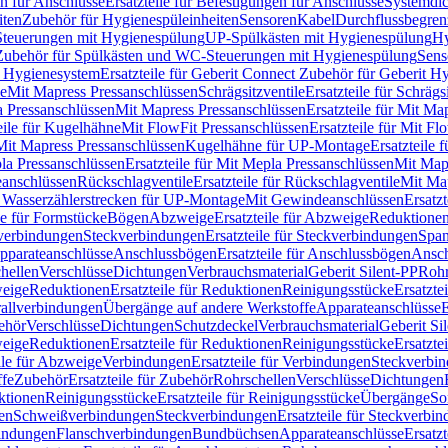
n für Anschlüsse
Ersatzteile für Befestigungen für Anschlüsse
Systemdi
iten
Zubehör für Hygienespüleinheiten
Sensoren
Kabel
Durchflussbegren
-Steuerungen mit Hygienespülung
UP-Spülkästen mit Hygienespülung
Hy
r Zubehör für Spülkästen und WC-Steuerungen mit Hygienespülung
Sens
t Hygienesystem
Ersatzteile für Geberit Connect Zubehör für Geberit 
le
Mit Mapress Pressanschlüssen
Schrägsitzventile
Ersatzteile für Schrägs
a Pressanschlüssen
Mit Mapress Pressanschlüssen
Ersatzteile für Mit Ma
eile für Kugelhähne
Mit FlowFit Pressanschlüssen
Ersatzteile für Mit F
 Mit Mapress Pressanschlüssen
Kugelhähne für UP-Montage
Ersatzteile
la Pressanschlüssen
Ersatzteile für Mit Mepla Pressanschlüssen
Mit Map
eanschlüssen
Rückschlagventile
Ersatzteile für Rückschlagventile
Mit Map
ür Wasserzählerstrecken für UP-Montage
Mit Gewindeanschlüssen
Ersatz
le für Formstücke
Bögen
Abzweige
Ersatzteile für Abzweige
Reduktione
verbindungen
Steckverbindungen
Ersatzteile für Steckverbindungen
Span
Apparateanschlüsse
Anschlussbögen
Ersatzteile für Anschlussbögen
Ansch
hellen
Verschlüsse
Dichtungen
Verbrauchsmaterial
Geberit Silent-PP
Roh
weige
Reduktionen
Ersatzteile für Reduktionen
Reinigungsstücke
Ersatzte
allverbindungen
Übergänge auf andere Werkstoffe
Apparateanschlüsse
E
ehör
Verschlüsse
Dichtungen
Schutzdeckel
Verbrauchsmaterial
Geberit Si
weige
Reduktionen
Ersatzteile für Reduktionen
Reinigungsstücke
Ersatzte
ile für Abzweige
Verbindungen
Ersatzteile für Verbindungen
Steckverbi
ffe
Zubehör
Ersatzteile für Zubehör
Rohrschellen
Verschlüsse
Dichtungen
ktionen
Reinigungsstücke
Ersatzteile für Reinigungsstücke
Übergänge
So
gen
Schweißverbindungen
Steckverbindungen
Ersatzteile für Steckverbi
bindungen
Flanschverbindungen
Bundbüchsen
Apparateanschlüsse
Ersatz