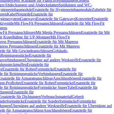
chtungen
Sets Schraube für Flanschverbindungen
Geberit
zer
Abdeckungen und Abdeckplatten
Spülkästen und WC-
gieneeinbaumodule
Ersatzteile für Hygieneeinbaumodule
Zubehör für
oren
Kabel
Netzteile
Ersatzteile für
Hygienesystem
Gateways
Ersatzteile für Gateways
Konverter
Ersatzteile
itzventile
Mit FlowFit Pressanschlüssen
Ersatzteile für Mit FlowFit
press
lowFit Pressanschlüssen
Mit Mepla Pressanschlüssen
Ersatzteile für Mit
 für Kugelhähne für UP-Montage
Mit FlowFit
ress Pressanschlüssen
Ersatzteile für Mit Mapress
ress Pressanschlüssen
Ersatzteile für Mit Mapress
teile für Mit Gewindeanschlüssen
Gebäude-
n
Reinigungsstücke
Ersatzteile für
nverbindungen
Übergänge auf andere Werkstoffe
Ersatzteile für
lusssteckmuffen
Ersatzteile für
re
Ersatzteile für Rohre
Formstücke
Ersatzteile für
ile für Reinigungsstücke
Verbindungen
Ersatzteile für
rsatzteile für Apparateanschlüsse
Anschlussbögen
Ersatzteile für
lent-Pro
Rohre
Ersatzteile für Rohre
Formstücke
Ersatzteile für
ile für Reinigungsstücke
Formstücke SuperTube
Ersatzteile für
ndungen
Ersatzteile für
Ersatzteile für Dichtungen
Verbrauchsmaterial
Geberit
nderformstücke
Ersatzteile für Sonderformstücke
Formstücke
ndungen
Übergänge auf andere Werkstoffe
Ersatzteile für Übergänge auf
teile für Apparateanschlüsse
Anschlussbögen
Ersatzteile für