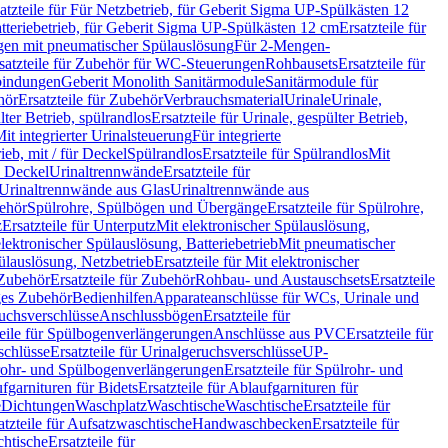
atzteile für Für Netzbetrieb, für Geberit Sigma UP-Spülkästen 12
tteriebetrieb, für Geberit Sigma UP-Spülkästen 12 cm
Ersatzteile für
gen mit pneumatischer Spülauslösung
Für 2-Mengen-
satzteile für Zubehör für WC-Steuerungen
Rohbausets
Ersatzteile für
bindungen
Geberit Monolith Sanitärmodule
Sanitärmodule für
hör
Ersatzteile für Zubehör
Verbrauchsmaterial
Urinale
Urinale,
lter Betrieb, spülrandlos
Ersatzteile für Urinale, gespülter Betrieb,
Mit integrierter Urinalsteuerung
Für integrierte
rieb, mit / für Deckel
Spülrandlos
Ersatzteile für Spülrandlos
Mit
e Deckel
Urinaltrennwände
Ersatzteile für
r Urinaltrennwände aus Glas
Urinaltrennwände aus
ehör
Spülrohre, Spülbögen und Übergänge
Ersatzteile für Spülrohre,
z
Ersatzteile für Unterputz
Mit elektronischer Spülauslösung,
 elektronischer Spülauslösung, Batteriebetrieb
Mit pneumatischer
ülauslösung, Netzbetrieb
Ersatzteile für Mit elektronischer
Zubehör
Ersatzteile für Zubehör
Rohbau- und Austauschsets
Ersatzteile
ges Zubehör
Bedienhilfen
Apparateanschlüsse für WCs, Urinale und
ruchsverschlüsse
Anschlussbögen
Ersatzteile für
teile für Spülbogenverlängerungen
Anschlüsse aus PVC
Ersatzteile für
schlüsse
Ersatzteile für Urinalgeruchsverschlüsse
UP-
rohr- und Spülbogenverlängerungen
Ersatzteile für Spülrohr- und
fgarnituren für Bidets
Ersatzteile für Ablaufgarnituren für
e
Dichtungen
Waschplatz
Waschtische
Waschtische
Ersatzteile für
atzteile für Aufsatzwaschtische
Handwaschbecken
Ersatzteile für
htische
Ersatzteile für