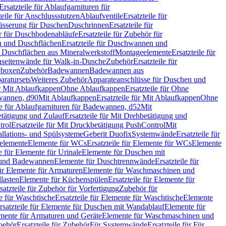
Ersatzteile für Ablaufgarnituren für
teile für Anschlussstutzen
Ablaufventile
Ersatzteile für
wässerung für Duschen
Duschrinnen
Ersatzteile für
 für Duschbodenabläufe
Ersatzteile für Zubehör für
 und Duschflächen
Ersatzteile für Duschwannen und
ür Duschflächen aus Mineralwerkstoff
Montageelemente
Ersatzteile für
chseitenwände für Walk-in-Dusche
Zubehör
Ersatzteile für
geboxen
Zubehör
Badewannen
Badewannen aus
aratursets
Weiteres Zubehör
Apparateanschlüsse für Duschen und
ür Mit Ablaufkappen
Ohne Ablaufkappen
Ersatzteile für Ohne
hwannen, d90
Mit Ablaufkappen
Ersatzteile für Mit Ablaufkappen
Ohne
le für Ablaufgarnituren für Badewannen, d52
Mit
tätigung und Zulauf
Ersatzteile für Mit Drehbetätigung und
trol
Ersatzteile für Mit Druckbetätigung PushControl
Mit
allations- und Spülsysteme
Geberit Duofix
Systemwände
Ersatzteile für
eelemente
Elemente für WCs
Ersatzteile für Elemente für WCs
Elemente
le für Elemente für Urinale
Elemente für Duschen mit
- und Badewannen
Elemente für Duschtrennwände
Ersatzteile für
für Elemente für Armaturen
Elemente für Waschmaschinen und
llasten
Elemente für Küchenspülen
Ersatzteile für Elemente für
satzteile für Zubehör für Vorfertigung
Zubehör für
e für Waschtische
Ersatzteile für Elemente für Waschtische
Elemente
rsatzteile für Elemente für Duschen mit Wandablauf
Elemente für
lemente für Armaturen und Geräte
Elemente für Waschmaschinen und
behör
Ersatzteile für Zubehör
Für Systemwände
Ersatzteile für Für