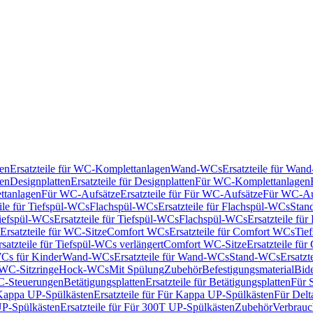
en
Ersatzteile für WC-Komplettanlagen
Wand-WCs
Ersatzteile für Wa
ken
Designplatten
Ersatzteile für Designplatten
Für WC-Komplettanlagen
tanlagen
Für WC-Aufsätze
Ersatzteile für Für WC-Aufsätze
Für WC-Au
eile für Tiefspül-WCs
Flachspül-WCs
Ersatzteile für Flachspül-WCs
Stan
iefspül-WCs
Ersatzteile für Tiefspül-WCs
Flachspül-WCs
Ersatzteile fü
Ersatzteile für WC-Sitze
Comfort WCs
Ersatzteile für Comfort WCs
Tie
rsatzteile für Tiefspül-WCs verlängert
Comfort WC-Sitze
Ersatzteile fü
WCs für Kinder
Wand-WCs
Ersatzteile für Wand-WCs
Stand-WCs
Ersatzt
r WC-Sitzringe
Hock-WCs
Mit Spülung
Zubehör
Befestigungsmaterial
Bide
C-Steuerungen
Betätigungsplatten
Ersatzteile für Betätigungsplatten
Für 
Kappa UP-Spülkästen
Ersatzteile für Für Kappa UP-Spülkästen
Für Delt
P-Spülkästen
Ersatzteile für Für 300T UP-Spülkästen
Zubehör
Verbrauc