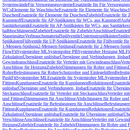
Systemwände
Für Versorgungssysteme
Ersatzteile für Für Versorgung
WCs
Elemente für Waschtische
Ersatzteile für Elemente für Waschtisc
Duschen
Ersatzteile für Elemente für Duschen
Zubehör
Ersatzteile für
Kunststoff
Ersatzteile für AP-Spülkästen für WCs, aus Kunststoff
Aufg
Sanitärkeramik
Ersatzteile für AP-Spülkästen für WCs, aus Sanitärker
halbhochhängend
Zubehör
Ersatzteile für Zubehör
Anschlüsse
Ersatztei
Staueinsätze
Verbrauchsmaterial
Spülventile
Unterputzspülkästen
Spülr
Spülkästen
Füllventile für UP-Spülkästen
Ersatzteile für Füllventile f
1-Mengen-Spülung
2-Mengen-Spülung
Ersatzteile für 2-Mengen-Spül
FlowFit
Systemrohre ML
Systemrohre PB
Systemrohre Heizung ML
Fi
Zirkulation
Übergänge unlösbar
Übergänge und Verbindungen, lösbar
Gewindeanschluss
Ersatzteile für Verteiler mit Gewindeanschluss
Verte
Anschlüsse für Heizung
Zubehör
Dämmungen für Rohre und Fittings
D
Rohre
Befestigungen für Rohre
Schutzrohre und Einlegehilfen
Befesti
PushFit
Systemrohre ML
Ersatzteile für Systemrohre ML
Systemrohre
Fittings
Kupplungen
Ersatzteile für Kupplungen
Reduktionen
Ersatztei
unlösbar
Übergänge und Verbindungen, lösbar
Ersatzteile für Übergä
Steckanschluss
Ersatzteile für Verteiler mit Steckanschluss
Verteiler m
und Fittings
Dämmungen für Anschlüsse
Abdichtungen für Rohre und 
Anschlüsse
Ersatzteile für Befestigungen für Anschlüsse
Befestigungen 
Fittings
Kupplungen
Ersatzteile für Kupplungen
Reduktionen
Ersatztei
Zirkulation
Übergänge unlösbar
Ersatzteile für Übergänge unlösbar
Übe
Verschlüsse
Anschlüsse
Ersatzteile für Anschlüsse
Verteiler mit Gewin
Heizung
Zubehör
Ersatzteile für Zubehör
Dämmungen für Rohre und Fi
für Rohre
Befestigungen für Anschlüsse
Ersatzteile für Befestigungen 