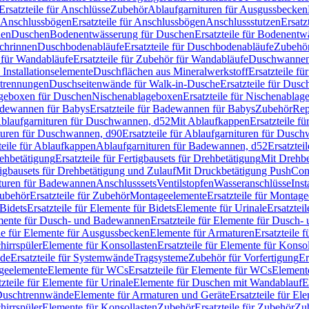
Ersatzteile für Anschlüsse
Zubehör
Ablaufgarnituren für Ausgussbecken
Anschlussbögen
Ersatzteile für Anschlussbögen
Anschlussstutzen
Ersatz
nen
Duschen
Bodenentwässerung für Duschen
Ersatzteile für Bodenent
schrinnen
Duschbodenabläufe
Ersatzteile für Duschbodenabläufe
Zubehör
für Wandabläufe
Ersatzteile für Zubehör für Wandabläufe
Duschwannen
Installationselemente
Duschflächen aus Mineralwerkstoff
Ersatzteile f
btrennungen
Duschseitenwände für Walk-in-Dusche
Ersatzteile für Dus
lageboxen für Duschen
Nischenablageboxen
Ersatzteile für Nischenabla
dewannen für Babys
Ersatzteile für Badewannen für Babys
Zubehör
Rep
 Ablaufgarnituren für Duschwannen, d52
Mit Ablaufkappen
Ersatzteile f
turen für Duschwannen, d90
Ersatzteile für Ablaufgarnituren für Dusc
teile für Ablaufkappen
Ablaufgarnituren für Badewannen, d52
Ersatztei
rehbetätigung
Ersatzteile für Fertigbausets für Drehbetätigung
Mit Drehbe
rtigbausets für Drehbetätigung und Zulauf
Mit Druckbetätigung PushCon
ituren für Badewannen
Anschlusssets
Ventilstopfen
Wasseranschlüsse
Inst
ubehör
Ersatzteile für Zubehör
Montageelemente
Ersatzteile für Montag
Bidets
Ersatzteile für Elemente für Bidets
Elemente für Urinale
Ersatztei
mente für Dusch- und Badewannen
Ersatzteile für Elemente für Dusch
ile für Elemente für Ausgussbecken
Elemente für Armaturen
Ersatzteile 
hirrspüler
Elemente für Konsollasten
Ersatzteile für Elemente für Konso
de
Ersatzteile für Systemwände
Tragsysteme
Zubehör für Vorfertigung
Er
ageelemente
Elemente für WCs
Ersatzteile für Elemente für WCs
Element
tzteile für Elemente für Urinale
Elemente für Duschen mit Wandablauf
E
r Duschtrennwände
Elemente für Armaturen und Geräte
Ersatzteile für E
hirrspüler
Elemente für Konsollasten
Zubehör
Ersatzteile für Zubehör
Zu