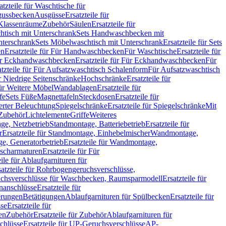
atzteile für Waschtische für
sgussbecken
Ausgüsse
Ersatzteile für
r Klassenräume
Zubehör
Säulen
Ersatzteile für
htisch mit Unterschrank
Sets Handwaschbecken mit
Unterschrank
Sets Möbelwaschtisch mit Unterschrank
Ersatzteile für Sets
en
Ersatzteile für Für Handwaschbecken
Für Waschtische
Ersatzteile für
r Eckhandwaschbecken
Ersatzteile für Für Eckhandwaschbecken
Für
atzteile für Für Aufsatzwaschtisch Schalenform
Für Aufsatzwaschtisch
ür Niedrige Seitenschränke
Hochschränke
Ersatzteile für
für Weitere Möbel
Wandablagen
Ersatzteile für
fe
Sets Füße
Magnettafeln
Steckdosen
Ersatzteile für
ierter Beleuchtung
Spiegelschränke
Ersatzteile für Spiegelschränke
Mit
Zubehör
Lichtelemente
Griffe
Weiteres
age, Netzbetrieb
Standmontage, Batteriebetrieb
Ersatzteile für
r
Ersatzteile für Standmontage, Einhebelmischer
Wandmontage,
, Generatorbetrieb
Ersatzteile für Wandmontage,
ischarmaturen
Ersatzteile für Für
eile für Ablaufgarnituren für
satzteile für Rohrbogengeruchsverschlüsse,
chsverschlüsse für Waschbecken, Raumsparmodell
Ersatzteile für
anschlüsse
Ersatzteile für
erungen
Betätigungen
Ablaufgarnituren für Spülbecken
Ersatzteile für
se
Ersatzteile für
en
Zubehör
Ersatzteile für Zubehör
Ablaufgarnituren für
chlüsse
Ersatzteile für UP-Geruchsverschlüsse
AP-