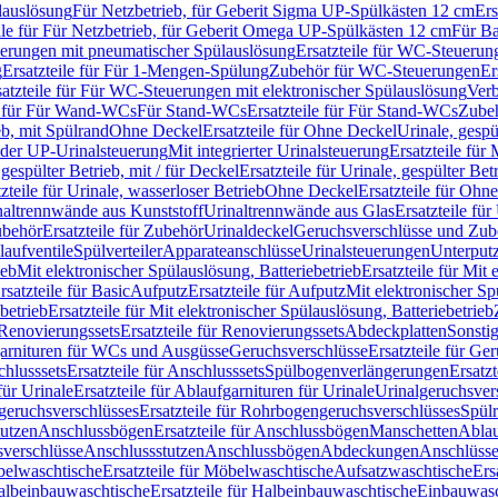
lauslösung
Für Netzbetrieb, für Geberit Sigma UP-Spülkästen 12 cm
Ers
ile für Für Netzbetrieb, für Geberit Omega UP-Spülkästen 12 cm
Für Ba
rungen mit pneumatischer Spülauslösung
Ersatzteile für WC-Steuerun
g
Ersatzteile für Für 1-Mengen-Spülung
Zubehör für WC-Steuerungen
Er
satzteile für Für WC-Steuerungen mit elektronischer Spülauslösung
Ver
le für Für Wand-WCs
Für Stand-WCs
Ersatzteile für Für Stand-WCs
Zube
ieb, mit Spülrand
Ohne Deckel
Ersatzteile für Ohne Deckel
Urinale, gespü
 oder UP-Urinalsteuerung
Mit integrierter Urinalsteuerung
Ersatzteile für 
 gespülter Betrieb, mit / für Deckel
Ersatzteile für Urinale, gespülter Bet
zteile für Urinale, wasserloser Betrieb
Ohne Deckel
Ersatzteile für Ohn
inaltrennwände aus Kunststoff
Urinaltrennwände aus Glas
Ersatzteile fü
behör
Ersatzteile für Zubehör
Urinaldeckel
Geruchsverschlüsse und Zub
aufventile
Spülverteiler
Apparateanschlüsse
Urinalsteuerungen
Unterput
ieb
Mit elektronischer Spülauslösung, Batteriebetrieb
Ersatzteile für Mit
rsatzteile für Basic
Aufputz
Ersatzteile für Aufputz
Mit elektronischer Sp
betrieb
Ersatzteile für Mit elektronischer Spülauslösung, Batteriebetrieb
Renovierungssets
Ersatzteile für Renovierungssets
Abdeckplatten
Sonsti
fgarnituren für WCs und Ausgüsse
Geruchsverschlüsse
Ersatzteile für Ge
hlusssets
Ersatzteile für Anschlusssets
Spülbogenverlängerungen
Ersatz
für Urinale
Ersatzteile für Ablaufgarnituren für Urinale
Urinalgeruchsver
eruchsverschlüsses
Ersatzteile für Rohrbogengeruchsverschlüsses
Spül
tutzen
Anschlussbögen
Ersatzteile für Anschlussbögen
Manschetten
Ablau
sverschlüsse
Anschlussstutzen
Anschlussbögen
Abdeckungen
Anschlüss
elwaschtische
Ersatzteile für Möbelwaschtische
Aufsatzwaschtische
Ers
albeinbauwaschtische
Ersatzteile für Halbeinbauwaschtische
Einbauwasc