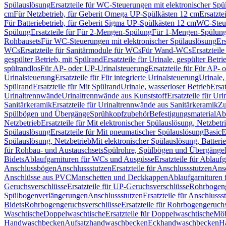
Spülauslösung
Ersatzteile für WC-Steuerungen mit elektronischer Spü
cm
Für Netzbetrieb, für Geberit Omega UP-Spülkästen 12 cm
Ersatzte
Für Batteriebetrieb, für Geberit Sigma UP-Spülkästen 12 cm
WC-Steue
Spülung
Ersatzteile für Für 2-Mengen-Spülung
Für 1-Mengen-Spülun
Rohbausets
Für WC-Steuerungen mit elektronischer Spülauslösung
Er
WCs
Ersatzteile für Sanitärmodule für WCs
Für Wand-WCs
Ersatztei
gespülter Betrieb, mit Spülrand
Ersatzteile für Urinale, gespülter Betr
spülrandlos
Für AP- oder UP-Urinalsteuerung
Ersatzteile für Für AP-
Urinalsteuerung
Ersatzteile für Für integrierte Urinalsteuerung
Urinale,
Spülrand
Ersatzteile für Mit Spülrand
Urinale, wasserloser Betrieb
Ersat
Urinaltrennwände
Urinaltrennwände aus Kunststoff
Ersatzteile für Ur
Sanitärkeramik
Ersatzteile für Urinaltrennwände aus Sanitärkeramik
Zu
Spülbögen und Übergänge
Sprühkopfzubehör
Befestigungsmaterial
Abl
Netzbetrieb
Ersatzteile für Mit elektronischer Spülauslösung, Netzbetr
Spülauslösung
Ersatzteile für Mit pneumatischer Spülauslösung
Basic
E
Spülauslösung, Netzbetrieb
Mit elektronischer Spülauslösung, Batterie
für Rohbau- und Austauschsets
Spülrohre, Spülbögen und Übergänge
Bidets
Ablaufgarnituren für WCs und Ausgüsse
Ersatzteile für Ablau
Anschlussbögen
Anschlussstutzen
Ersatzteile für Anschlussstutzen
Ansc
Anschlüsse aus PVC
Manschetten und Deckkappen
Ablaufgarnituren 
Geruchsverschlüsse
Ersatzteile für UP-Geruchsverschlüsse
Rohrbogeng
Spülbogenverlängerungen
Anschlussstutzen
Ersatzteile für Anschlusss
Bidets
Rohrbogengeruchsverschlüsse
Ersatzteile für Rohrbogengeruch
Waschtische
Doppelwaschtische
Ersatzteile für Doppelwaschtische
Möb
Handwaschbecken
Aufsatzhandwaschbecken
Eckhandwaschbecken
H