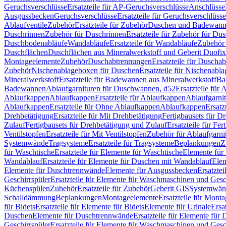
Geruchsverschlüsse
Ersatzteile für AP-Geruchsverschlüsse
Anschlüsse
Ausgussbecken
Geruchsverschlüsse
Ersatzteile für Geruchsverschlüsse
Ablaufventile
Zubehör
Ersatzteile für Zubehör
Duschen und Badewan
Duschrinnen
Zubehör für Duschrinnen
Ersatzteile für Zubehör für Du
Duschbodenabläufe
Wandabläufe
Ersatzteile für Wandabläufe
Zubehör 
Duschflächen
Duschflächen aus Mineralwerkstoff und Geberit Duofix 
Montageelemente
Zubehör
Duschabtrennungen
Ersatzteile für Duscha
Zubehör
Nischenablageboxen für Duschen
Ersatzteile für Nischenab
Mineralwerkstoff
Ersatzteile für Badewannen aus Mineralwerkstoff
Ba
Badewannen
Ablaufgarnituren für Duschwannen, d52
Ersatzteile für
Ablaufkappen
Ablaufkappen
Ersatzteile für Ablaufkappen
Ablaufgarni
Ablaufkappen
Ersatzteile für Ohne Ablaufkappen
Ablaufkappen
Ersatz
Drehbetätigung
Ersatzteile für Mit Drehbetätigung
Fertigbausets für D
Zulauf
Fertigbausets für Drehbetätigung und Zulauf
Ersatzteile für Fe
Ventilstopfen
Ersatzteile für Mit Ventilstopfen
Zubehör für Ablaufgarn
Systemwände
Tragsysteme
Ersatzteile für Tragsysteme
Beplankungen
Z
für Waschtische
Ersatzteile für Elemente für Waschtische
Elemente für 
Wandablauf
Ersatzteile für Elemente für Duschen mit Wandablauf
Ele
Elemente für Duschtrennwände
Elemente für Ausgussbecken
Ersatzte
Geschirrspüler
Ersatzteile für Elemente für Waschmaschinen und Gesc
Küchenspülen
Zubehör
Ersatzteile für Zubehör
Geberit GIS
Systemwän
Schalldämmung
Beplankungen
Montageelemente
Ersatzteile für Mont
für Bidets
Ersatzteile für Elemente für Bidets
Elemente für Urinale
Ersa
Duschen
Elemente für Duschtrennwände
Ersatzteile für Elemente fü
Geschirrspüler
Ersatzteile für Elemente für Waschmaschinen und Gesc