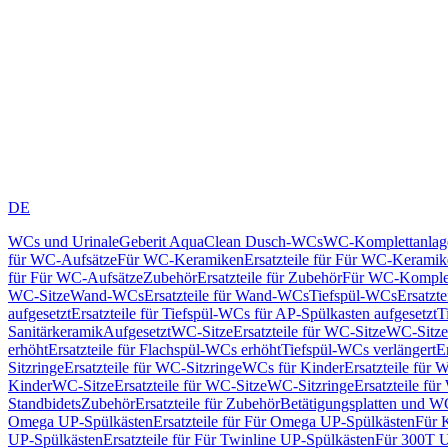
DE
WCs und Urinale
Geberit AquaClean Dusch-WCs
WC-Komplettanlag
für WC-Aufsätze
Für WC-Keramiken
Ersatzteile für Für WC-Kerami
für Für WC-Aufsätze
Zubehör
Ersatzteile für Zubehör
Für WC-Komplet
WC-Sitze
Wand-WCs
Ersatzteile für Wand-WCs
Tiefspül-WCs
Ersatzt
aufgesetzt
Ersatzteile für Tiefspül-WCs für AP-Spülkasten aufgesetzt
T
Sanitärkeramik
Aufgesetzt
WC-Sitze
Ersatzteile für WC-Sitze
WC-Sitze
erhöht
Ersatzteile für Flachspül-WCs erhöht
Tiefspül-WCs verlängert
E
Sitzringe
Ersatzteile für WC-Sitzringe
WCs für Kinder
Ersatzteile für 
Kinder
WC-Sitze
Ersatzteile für WC-Sitze
WC-Sitzringe
Ersatzteile fü
Standbidets
Zubehör
Ersatzteile für Zubehör
Betätigungsplatten und W
Omega UP-Spülkästen
Ersatzteile für Für Omega UP-Spülkästen
Für 
UP-Spülkästen
Ersatzteile für Für Twinline UP-Spülkästen
Für 300T U