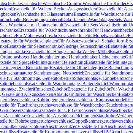
htische
Eckwaschtische
Waschtische Comfort
Waschtische für Kinder
Ers
Becken
Ersatzteile für Weitere Becken
Ausgussbecken
Ersatzteile für Au
ngbecken
Waschtische für Klassenräume
Ersatzteile für Waschtische fü
ndtuchhalter
Befestigungsmaterial
Dekorblenden
Wandablagen
Sets Wasc
Sets Waschtisch mit Unterschrank
Ersatzteile für Sets Waschtisch mit 
rschränke
Ersatzteile für Waschtischunterschränke
Für Handwaschbeck
schtische
Für Möbelwaschtische
Ersatzteile für Für Möbelwaschtische
Fü
rsatzteile für Waschtischplatten
Für Aufsatzwaschtisch Schalenform
Ers
änke
Ersatzteile für Seitenschränke
Niedrige Seitenschränke
Ersatzteile f
ängeschränke
Ersatzteile für Hängeschränke
Weitere Möbel
Ersatzteile 
d Ordnungsboxen
Handtuchhalter und Handtuchhaken
Lichtelemente
Grif
tzteile für Spiegel
Mit integrierter Beleuchtung
Ersatzteile für Mit integr
ne integrierte Beleuchtung
Ersatzteile für Ohne integrierte Beleuchtung
aschtischarmaturen
Standmontage, Netzbetrieb
Ersatzteile für Standmont
eile für Standmontage, Generatorbetrieb
Standmontage, Einhebelmische
tteriebetrieb
Ersatzteile für Wandmontage, Batteriebetrieb
Wandmontage
ndmontage, Zweigriffmischer
Zubehör
Ersatzteile für Zubehör
Für Wascht
n, Geräte und Ausgussbecken
Ablaufgarnituren für Waschbecken
Ersatzt
ngeruchsverschlüsse
Rohrbogengeruchsverschlüsse, Raumsparmodell
Er
zteile für Tauchrohrgeruchsverschlüsse für Waschbecken
Tauchrohrgeru
Geruchsverschlüsse
Ersatzteile für UP-Geruchsverschlüsse
Waschbecken
en
Anschlüsse
Ersatzteile für Anschlüsse
Dichtungen
Standrohre
Verläng
teile für Rohrbogengeruchsverschlüsse
Doppelkammergeruchsverschlüs
für Spülbeckenanschlüsse
Anschlussstutzen
Ersatzteile für Anschlussstutz
rschlüsse
Ersatzteile für Rohrbogengeruchsverschlüsse
UP-Geruchsvers