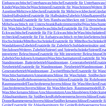
Einbauwaschtische
Unterbauwaschtische
Ersatzteile für Unterbauwasc
Kinder
Waschtische
Waschrinnen
Ersatzteile für Waschrinnen
Weitere 
Ausgüsse
Mehrzweckbecken
Ersatzteile für Mehrzweckbecken
Gipsfa
Säulen
Halbsäulen
Ersatzteile für Halbsäulen
Zubehör
Ablaufkappen
Ha
Unterschrank
Ersatzteile für Sets Handwaschbecken mit Unterschrank
Möbelwaschtisch mit Unterschrank
Badezimmermöbel
Waschtischunte
Für Waschtische
Für Doppelwaschtische
Ersatzteile für Für Doppelwa
Eckwaschtische
Ersatzteile für Für Eckwaschtische
Waschtischplatten
E
rechteckig
Ersatzteile für Für Aufsatzwaschtisch rechteckig
Seitenschr
Hochschränke
Mittelhochschränke
Ersatzteile für Mittelhochschränke
H
Wandablagen
Zubehör
Ersatzteile für Zubehör
Schubladeneinsätze un
Steckdosen
Weiteres Zubehör
Spiegel und Spiegelschränke
Spiegel
Ersa
integrierter Beleuchtung
Ersatzteile für Mit integrierter Beleuchtung
Oh
Zubehör
Steckdosen
Armaturen
Waschtischarmaturen
Ersatzteile für W
Standmontage, Batteriebetrieb
Standmontage, Generatorbetrieb
Ersatzt
Netzbetrieb
Ersatzteile für Wandmontage, Netzbetrieb
Wandmontage, Ba
Generatorbetrieb
Wandmontage, Zweigriffmischer
Ersatzteile für Wa
Waschtischarmaturen
Apparateanschlüsse für Waschplatz, Spülbecke
Waschbecken
Rohrbogengeruchsverschlüsse
Ersatzteile für Rohrboge
Raumsparmodell
Tauchrohrgeruchsverschlüsse für Waschbecken
Ersat
Tauchrohrgeruchsverschlüsse für Waschbecken, Raumsparmodell
UP-
Waschbeckenanschlüsse
Anschlussstutzen
Anschlussbögen
Abdeckung
Ablaufgarnituren für Spülbecken
Rohrbogengeruchsverschlüsse
Ersatz
Doppelkammergeruchsverschlüsse
Spülbeckenanschlüsse
Ersatzteile 
Geräte
Ersatzteile für Ablaufgarnituren für Geräte
Rohrbogengeruchsve