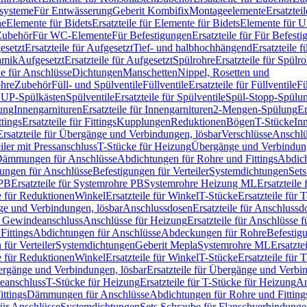
ssysteme
Für Entwässerung
Geberit Kombifix
Montageelemente
Ersatztei
he
Elemente für Bidets
Ersatzteile für Elemente für Bidets
Elemente für U
 Zubehör
Für WC-Elemente
Für Befestigungen
Ersatzteile für Für Befest
esetzt
Ersatzteile für Aufgesetzt
Tief- und halbhochhängend
Ersatzteile 
amik
Aufgesetzt
Ersatzteile für Aufgesetzt
Spülrohre
Ersatzteile für Spülr
le für Anschlüsse
Dichtungen
Manschetten
Nippel, Rosetten und
ohre
Zubehör
Füll- und Spülventile
Füllventile
Ersatzteile für Füllventile
Fü
ür UP-Spülkästen
Spülventile
Ersatzteile für Spülventile
Spül-Stopp-Spülu
ung
Innengarnituren
Ersatzteile für Innengarnituren
2-Mengen-Spülung
Er
ttings
Ersatzteile für Fittings
Kupplungen
Reduktionen
Bögen
T-Stücke
In
Ersatzteile für Übergänge und Verbindungen, lösbar
Verschlüsse
Anschlü
iler mit Pressanschluss
T-Stücke für Heizung
Übergänge und Verbindung
ämmungen für Anschlüsse
Abdichtungen für Rohre und Fittings
Abdich
gungen für Anschlüsse
Befestigungen für Verteiler
Systemdichtungen
Set
 PB
Ersatzteile für Systemrohre PB
Systemrohre Heizung ML
Ersatzteil
le für Reduktionen
Winkel
Ersatzteile für Winkel
T-Stücke
Ersatzteile für 
nge und Verbindungen, lösbar
Anschlussdosen
Ersatzteile für Anschlussd
it Gewindeanschluss
Anschlüsse für Heizung
Ersatzteile für Anschlüsse 
Fittings
Abdichtungen für Anschlüsse
Abdeckungen für Rohre
Befestig
für Verteiler
Systemdichtungen
Geberit Mepla
Systemrohre ML
Ersatzte
le für Reduktionen
Winkel
Ersatzteile für Winkel
T-Stücke
Ersatzteile für 
rgänge und Verbindungen, lösbar
Ersatzteile für Übergänge und Verbi
deanschluss
T-Stücke für Heizung
Ersatzteile für T-Stücke für Heizung
An
ttings
Dämmungen für Anschlüsse
Abdichtungen für Rohre und Fitting
für Anschlüsse
Systemdichtungen
Sets Schraube für Flanschverbindung