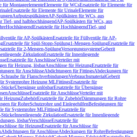
le für Montageelemente
Elemente für WCs
Ersatzteile für Elemente für
rinale
Ersatzteile für Elemente für Urinale
Elemente für
igungen
Aufputzspülkästen
AP-Spülkästen für WCs, aus
für Tief- und halbhochhängend
AP-Spülkästen für WCs, aus
ohre
Hochhängend
Ersatzteile für Hochhängend
Tief- und
llventile für AP-Spülkästen
Ersatzteile für Füllventile für AP-
ng
Ersatzteile für Spül-Stopp-Spülung
1-Mengen-Spülung
Ersatzteile für
satzteile für 2-Mengen-Spülung
Versorgungssysteme
Geberit
nenliegende Zirkulation
Ersatzteile für Innenliegende
sse
Ersatzteile für Anschlüsse
Verteiler mit
en für Heizung, lösbar
Anschlüsse für Heizung
Ersatzteile für
tungen für Anschlüsse
Abdichtungen für Fittings
Abdeckungen für
s Schraube für Flanschverbindungen
Verbrauchsmaterial
Geberit
e für Systemrohre Heizung ML
Fittings
Ersatzteile für
T-Stücke
Übergänge unlösbar
Ersatzteile für Übergänge
osen
Anschlüsse
Ersatzteile für Anschlüsse
Verteiler mit
für Heizung
Zubehör
Ersatzteile für Zubehör
Dämmungen für Rohre
ungen für Rohre
Schutzrohre und Einlegehilfen
Befestigungen für
ile für Systemrohre ML
Fittings
Ersatzteile für
T-Stücke
Innenliegende Zirkulation
Ersatzteile für Innenliegende
ndungen, lösbar
Verschlüsse
Ersatzteile für
schlüsse für Heizung
Ersatzteile für Anschlüsse für
s
Abdichtungen für Anschlüsse
Abdeckungen für Rohre
Befestigungen
en
Geberit Mapress Edelstahl
Geberit Mapress Edelstahl
Ersatzteile für