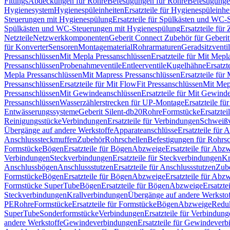
Fittings
Abdeckungen für Rohre
Befestigungen für Rohre
Befestigunge
Hygienesystem
Hygienespüleinheiten
Ersatzteile für Hygienespüleinhe
Steuerungen mit Hygienespülung
Ersatzteile für Spülkästen und WC
Spülkästen und WC-Steuerungen mit Hygienespülung
Ersatzteile fü
Netzteile
Netzwerkkomponenten
Geberit Connect Zubehör für Geberi
für Konverter
Sensoren
Montagematerial
Rohrarmaturen
Geradsitzventi
Pressanschlüssen
Mit Mepla Pressanschlüssen
Ersatzteile für Mit Mepl
Pressanschlüssen
Probenahmeventile
Entleerventile
Kugelhähne
Ersatzt
Mepla Pressanschlüssen
Mit Mapress Pressanschlüssen
Ersatzteile für
Pressanschlüssen
Ersatzteile für Mit FlowFit Pressanschlüssen
Mit Mep
Pressanschlüssen
Mit Gewindeanschlüssen
Ersatzteile für Mit Gewind
Pressanschlüssen
Wasserzählerstrecken für UP-Montage
Ersatzteile f
Entwässerungssysteme
Geberit Silent-db20
Rohre
Formstücke
Ersatztei
Reinigungsstücke
Verbindungen
Ersatzteile für Verbindungen
Schweiß
Übergänge auf andere Werkstoffe
Apparateanschlüsse
Ersatzteile für 
Anschlusssteckmuffen
Zubehör
Rohrschellen
Befestigungen für Rohrsc
Formstücke
Bögen
Ersatzteile für Bögen
Abzweige
Ersatzteile für Abz
Verbindungen
Steckverbindungen
Ersatzteile für Steckverbindungen
Kr
Anschlussbögen
Anschlussstutzen
Ersatzteile für Anschlussstutzen
Zub
Formstücke
Bögen
Ersatzteile für Bögen
Abzweige
Ersatzteile für Abz
Formstücke SuperTube
Bögen
Ersatzteile für Bögen
Abzweige
Ersatzte
Steckverbindungen
Krallverbindungen
Übergänge auf andere Werksto
PE
Rohre
Formstücke
Ersatzteile für Formstücke
Bögen
Abzweige
Redu
SuperTube
Sonderformstücke
Verbindungen
Ersatzteile für Verbindun
andere Werkstoffe
Gewindeverbindungen
Ersatzteile für Gewindever