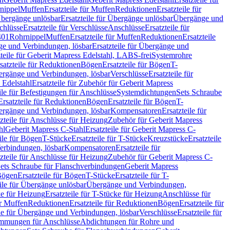
nippel
Muffen
Ersatzteile für Muffen
Reduktionen
Ersatzteile für
bergänge unlösbar
Ersatzteile für Übergänge unlösbar
Übergänge und
chlüsse
Ersatzteile für Verschlüsse
Anschlüsse
Ersatzteile für
401
Rohrnippel
Muffen
Ersatzteile für Muffen
Reduktionen
Ersatzteile
e und Verbindungen, lösbar
Ersatzteile für Übergänge und
zteile für Geberit Mapress Edelstahl, LABS-frei
Systemrohre
satzteile für Reduktionen
Bögen
Ersatzteile für Bögen
T-
bergänge und Verbindungen, lösbar
Verschlüsse
Ersatzteile für
 Edelstahl
Ersatzteile für Zubehör für Geberit Mapress
ile für Befestigungen für Anschlüsse
Systemdichtungen
Sets Schraube
Ersatzteile für Reduktionen
Bögen
Ersatzteile für Bögen
T-
bergänge und Verbindungen, lösbar
Kompensatoren
Ersatzteile für
zteile für Anschlüsse für Heizung
Zubehör für Geberit Mapress
hl
Geberit Mapress C-Stahl
Ersatzteile für Geberit Mapress C-
ile für Bögen
T-Stücke
Ersatzteile für T-Stücke
Kreuzstücke
Ersatzteile
Verbindungen, lösbar
Kompensatoren
Ersatzteile für
zteile für Anschlüsse für Heizung
Zubehör für Geberit Mapress C-
ets Schraube für Flanschverbindungen
Geberit Mapress
Bögen
Ersatzteile für Bögen
T-Stücke
Ersatzteile für T-
eile für Übergänge unlösbar
Übergänge und Verbindungen,
e für Heizung
Ersatzteile für T-Stücke für Heizung
Anschlüsse für
ür Muffen
Reduktionen
Ersatzteile für Reduktionen
Bögen
Ersatzteile für
ile für Übergänge und Verbindungen, lösbar
Verschlüsse
Ersatzteile für
mungen für Anschlüsse
Abdichtungen für Rohre und