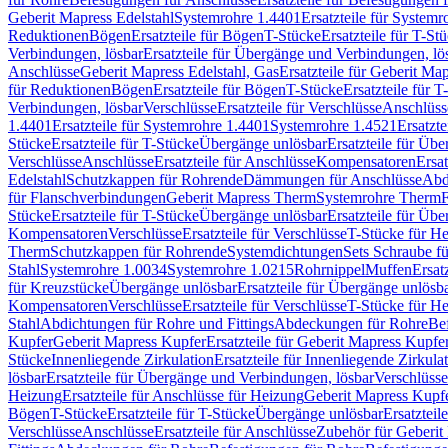
Geberit Mapress Edelstahl
Systemrohre 1.4401
Ersatzteile für System
Reduktionen
Bögen
Ersatzteile für Bögen
T-Stücke
Ersatzteile für T-St
Verbindungen, lösbar
Ersatzteile für Übergänge und Verbindungen, lö
Anschlüsse
Geberit Mapress Edelstahl, Gas
Ersatzteile für Geberit Ma
für Reduktionen
Bögen
Ersatzteile für Bögen
T-Stücke
Ersatzteile für T
Verbindungen, lösbar
Verschlüsse
Ersatzteile für Verschlüsse
Anschlüss
1.4401
Ersatzteile für Systemrohre 1.4401
Systemrohre 1.4521
Ersatzt
Stücke
Ersatzteile für T-Stücke
Übergänge unlösbar
Ersatzteile für Üb
Verschlüsse
Anschlüsse
Ersatzteile für Anschlüsse
Kompensatoren
Ersa
Edelstahl
Schutzkappen für Rohrende
Dämmungen für Anschlüsse
Abd
für Flanschverbindungen
Geberit Mapress Therm
Systemrohre Therm
F
Stücke
Ersatzteile für T-Stücke
Übergänge unlösbar
Ersatzteile für Üb
Kompensatoren
Verschlüsse
Ersatzteile für Verschlüsse
T-Stücke für H
Therm
Schutzkappen für Rohrende
Systemdichtungen
Sets Schraube f
Stahl
Systemrohre 1.0034
Systemrohre 1.0215
Rohrnippel
Muffen
Ersat
für Kreuzstücke
Übergänge unlösbar
Ersatzteile für Übergänge unlösb
Kompensatoren
Verschlüsse
Ersatzteile für Verschlüsse
T-Stücke für H
Stahl
Abdichtungen für Rohre und Fittings
Abdeckungen für Rohre
Be
Kupfer
Geberit Mapress Kupfer
Ersatzteile für Geberit Mapress Kupfe
Stücke
Innenliegende Zirkulation
Ersatzteile für Innenliegende Zirkula
lösbar
Ersatzteile für Übergänge und Verbindungen, lösbar
Verschlüsse
Heizung
Ersatzteile für Anschlüsse für Heizung
Geberit Mapress Kupfe
Bögen
T-Stücke
Ersatzteile für T-Stücke
Übergänge unlösbar
Ersatzteil
Verschlüsse
Anschlüsse
Ersatzteile für Anschlüsse
Zubehör für Geberit