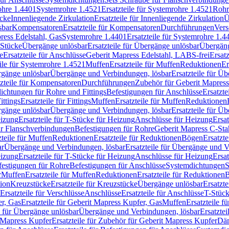
rohre 1.4401
Systemrohre 1.4521
Ersatzteile für Systemrohre 1.4521
Rohr
ücke
Innenliegende Zirkulation
Ersatzteile für Innenliegende Zirkulation
Ü
sbar
Kompensatoren
Ersatzteile für Kompensatoren
Durchführungen
Vers
press Edelstahl, Gas
Systemrohre 1.4401
Ersatzteile für Systemrohre 1.4
-Stücke
Übergänge unlösbar
Ersatzteile für Übergänge unlösbar
Übergäng
e
Ersatzteile für Anschlüsse
Geberit Mapress Edelstahl, LABS-frei
Ersat
eile für Systemrohre 1.4521
Muffen
Ersatzteile für Muffen
Reduktionen
Er
ergänge unlösbar
Übergänge und Verbindungen, lösbar
Ersatzteile für Ü
tzteile für Kompensatoren
Durchführungen
Zubehör für Geberit Mapress
ichtungen für Rohre und Fittings
Befestigungen für Anschlüsse
Ersatzte
ittings
Ersatzteile für Fittings
Muffen
Ersatzteile für Muffen
Reduktionen
ergänge unlösbar
Übergänge und Verbindungen, lösbar
Ersatzteile für Ü
eizung
Ersatzteile für T-Stücke für Heizung
Anschlüsse für Heizung
Ersat
ür Flanschverbindungen
Befestigungen für Rohre
Geberit Mapress C-Sta
zteile für Muffen
Reduktionen
Ersatzteile für Reduktionen
Bögen
Ersatzte
ar
Übergänge und Verbindungen, lösbar
Ersatzteile für Übergänge und 
eizung
Ersatzteile für T-Stücke für Heizung
Anschlüsse für Heizung
Ersat
festigungen für Rohre
Befestigungen für Anschlüsse
Systemdichtungen
S
r
Muffen
Ersatzteile für Muffen
Reduktionen
Ersatzteile für Reduktionen
tion
Kreuzstücke
Ersatzteile für Kreuzstücke
Übergänge unlösbar
Ersatzt
Ersatzteile für Verschlüsse
Anschlüsse
Ersatzteile für Anschlüsse
T-Stück
r, Gas
Ersatzteile für Geberit Mapress Kupfer, Gas
Muffen
Ersatzteile f
e für Übergänge unlösbar
Übergänge und Verbindungen, lösbar
Ersatzte
 Mapress Kupfer
Ersatzteile für Zubehör für Geberit Mapress Kupfer
Däm