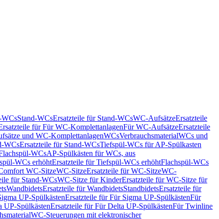
nd-WCs
Stand-WCs
Ersatzteile für Stand-WCs
WC-Aufsätze
Ersatzteile
Ersatzteile für Für WC-Komplettanlagen
Für WC-Aufsätze
Ersatzteile
fsätze und WC-Komplettanlagen
WCs
Verbrauchsmaterial
WCs und
d-WCs
Ersatzteile für Stand-WCs
Tiefspül-WCs für AP-Spülkasten
r Flachspül-WCs
AP-Spülkästen für WCs, aus
fspül-WCs erhöht
Ersatzteile für Tiefspül-WCs erhöht
Flachspül-WCs
r Comfort WC-Sitze
WC-Sitze
Ersatzteile für WC-Sitze
WC-
eile für Stand-WCs
WC-Sitze für Kinder
Ersatzteile für WC-Sitze für
ts
Wandbidets
Ersatzteile für Wandbidets
Standbidets
Ersatzteile für
Sigma UP-Spülkästen
Ersatzteile für Für Sigma UP-Spülkästen
Für
a UP-Spülkästen
Ersatzteile für Für Delta UP-Spülkästen
Für Twinline
hsmaterial
WC-Steuerungen mit elektronischer