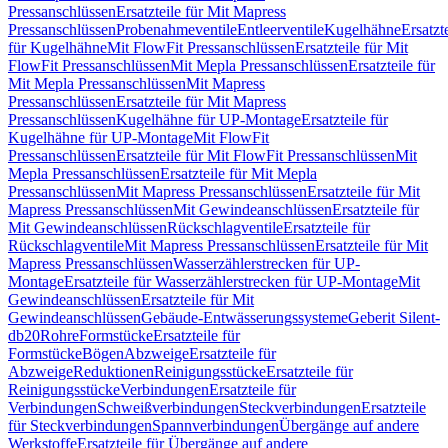
Pressanschlüssen
Ersatzteile für Mit Mapress
Pressanschlüssen
Probenahmeventile
Entleerventile
Kugelhähne
Ersatzt
für Kugelhähne
Mit FlowFit Pressanschlüssen
Ersatzteile für Mit
FlowFit Pressanschlüssen
Mit Mepla Pressanschlüssen
Ersatzteile für
Mit Mepla Pressanschlüssen
Mit Mapress
Pressanschlüssen
Ersatzteile für Mit Mapress
Pressanschlüssen
Kugelhähne für UP-Montage
Ersatzteile für
Kugelhähne für UP-Montage
Mit FlowFit
Pressanschlüssen
Ersatzteile für Mit FlowFit Pressanschlüssen
Mit
Mepla Pressanschlüssen
Ersatzteile für Mit Mepla
Pressanschlüssen
Mit Mapress Pressanschlüssen
Ersatzteile für Mit
Mapress Pressanschlüssen
Mit Gewindeanschlüssen
Ersatzteile für
Mit Gewindeanschlüssen
Rückschlagventile
Ersatzteile für
Rückschlagventile
Mit Mapress Pressanschlüssen
Ersatzteile für Mit
Mapress Pressanschlüssen
Wasserzählerstrecken für UP-
Montage
Ersatzteile für Wasserzählerstrecken für UP-Montage
Mit
Gewindeanschlüssen
Ersatzteile für Mit
Gewindeanschlüssen
Gebäude-Entwässerungssysteme
Geberit Silent-
db20
Rohre
Formstücke
Ersatzteile für
Formstücke
Bögen
Abzweige
Ersatzteile für
Abzweige
Reduktionen
Reinigungsstücke
Ersatzteile für
Reinigungsstücke
Verbindungen
Ersatzteile für
Verbindungen
Schweißverbindungen
Steckverbindungen
Ersatzteile
für Steckverbindungen
Spannverbindungen
Übergänge auf andere
Werkstoffe
Ersatzteile für Übergänge auf andere