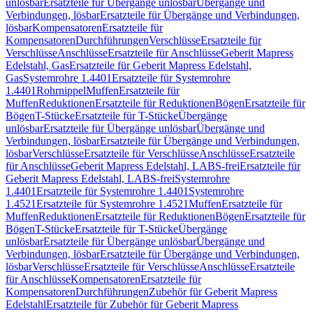
unlösbar
Ersatzteile für Übergänge unlösbar
Übergänge und
Verbindungen, lösbar
Ersatzteile für Übergänge und Verbindungen,
lösbar
Kompensatoren
Ersatzteile für
Kompensatoren
Durchführungen
Verschlüsse
Ersatzteile für
Verschlüsse
Anschlüsse
Ersatzteile für Anschlüsse
Geberit Mapress
Edelstahl, Gas
Ersatzteile für Geberit Mapress Edelstahl,
Gas
Systemrohre 1.4401
Ersatzteile für Systemrohre
1.4401
Rohrnippel
Muffen
Ersatzteile für
Muffen
Reduktionen
Ersatzteile für Reduktionen
Bögen
Ersatzteile für
Bögen
T-Stücke
Ersatzteile für T-Stücke
Übergänge
unlösbar
Ersatzteile für Übergänge unlösbar
Übergänge und
Verbindungen, lösbar
Ersatzteile für Übergänge und Verbindungen,
lösbar
Verschlüsse
Ersatzteile für Verschlüsse
Anschlüsse
Ersatzteile
für Anschlüsse
Geberit Mapress Edelstahl, LABS-frei
Ersatzteile für
Geberit Mapress Edelstahl, LABS-frei
Systemrohre
1.4401
Ersatzteile für Systemrohre 1.4401
Systemrohre
1.4521
Ersatzteile für Systemrohre 1.4521
Muffen
Ersatzteile für
Muffen
Reduktionen
Ersatzteile für Reduktionen
Bögen
Ersatzteile für
Bögen
T-Stücke
Ersatzteile für T-Stücke
Übergänge
unlösbar
Ersatzteile für Übergänge unlösbar
Übergänge und
Verbindungen, lösbar
Ersatzteile für Übergänge und Verbindungen,
lösbar
Verschlüsse
Ersatzteile für Verschlüsse
Anschlüsse
Ersatzteile
für Anschlüsse
Kompensatoren
Ersatzteile für
Kompensatoren
Durchführungen
Zubehör für Geberit Mapress
Edelstahl
Ersatzteile für Zubehör für Geberit Mapress