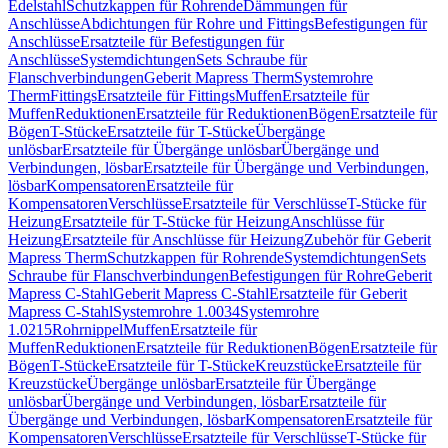
Edelstahl
Schutzkappen für Rohrende
Dämmungen für
Anschlüsse
Abdichtungen für Rohre und Fittings
Befestigungen für
Anschlüsse
Ersatzteile für Befestigungen für
Anschlüsse
Systemdichtungen
Sets Schraube für
Flanschverbindungen
Geberit Mapress Therm
Systemrohre
Therm
Fittings
Ersatzteile für Fittings
Muffen
Ersatzteile für
Muffen
Reduktionen
Ersatzteile für Reduktionen
Bögen
Ersatzteile für
Bögen
T-Stücke
Ersatzteile für T-Stücke
Übergänge
unlösbar
Ersatzteile für Übergänge unlösbar
Übergänge und
Verbindungen, lösbar
Ersatzteile für Übergänge und Verbindungen,
lösbar
Kompensatoren
Ersatzteile für
Kompensatoren
Verschlüsse
Ersatzteile für Verschlüsse
T-Stücke für
Heizung
Ersatzteile für T-Stücke für Heizung
Anschlüsse für
Heizung
Ersatzteile für Anschlüsse für Heizung
Zubehör für Geberit
Mapress Therm
Schutzkappen für Rohrende
Systemdichtungen
Sets
Schraube für Flanschverbindungen
Befestigungen für Rohre
Geberit
Mapress C-Stahl
Geberit Mapress C-Stahl
Ersatzteile für Geberit
Mapress C-Stahl
Systemrohre 1.0034
Systemrohre
1.0215
Rohrnippel
Muffen
Ersatzteile für
Muffen
Reduktionen
Ersatzteile für Reduktionen
Bögen
Ersatzteile für
Bögen
T-Stücke
Ersatzteile für T-Stücke
Kreuzstücke
Ersatzteile für
Kreuzstücke
Übergänge unlösbar
Ersatzteile für Übergänge
unlösbar
Übergänge und Verbindungen, lösbar
Ersatzteile für
Übergänge und Verbindungen, lösbar
Kompensatoren
Ersatzteile für
Kompensatoren
Verschlüsse
Ersatzteile für Verschlüsse
T-Stücke für