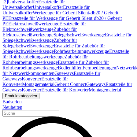
[2]
Universalkoffer
Ersatzteile für
Universalkoffer
Universalkoffer
Ersatzteile für
Universalkoffer
Werkzeuge für Geberit Silent-db20 / Geberit
PE
Ersatzteile für Werkzeuge für Geberit Silent-db20 / Geberit
PE
Elektroschweißwerkzeuge
Ersatzteile für
Elektroschweißwerkzeuge
Zubehör für
Elektroschweißwerkzeuge
Spiegelschweißwerkzeuge
Ersatzteile für
Spiegelschweißwerkzeuge
Zubehör für
Spiegelschweißwerkzeuge
Ersatzteile für Zubehör für
Spiegelschweißwerkzeuge
Rohrbearbeitungswerkzeuge
Ersatzteile
für Rohrbearbeitungswerkzeuge
Zubehör für
Rohrbearbeitungswerkzeuge
Ersatzteile für Zubehör für
Rohrbearbeitungswerkzeuge
Bedienhilfen
Fernbedienungen
Netzwerk
für Netzwerkkomponenten
Gateways
Ersatzteile für
Gateways
Konverter
Ersatzteile für
Konverter
Montagematerial
Geberit Connect
Gateways
Ersatzteile für
Gateways
Konverter
Ersatzteile für Konverter
Montagematerial
Produktkategorien
Badserien
Neuheiten