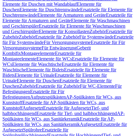
Elemente für Duschen mit Wandablauf
Elemente für
Duschen
Elemente für Duschtrennwände
Ersatzteile für Elemente für
Duschtrennwände
Elemente für Armaturen und Geräte
Ersatzteile für
Elemente für Armaturen und Geräte
Elemente für Waschmaschinen
und Geschirrspüler
Ersatzteile für Elemente für Waschmaschinen
und Geschirrspüler
Elemente für Konsollasten
Zubehör
Ersatzteile für
Zubehör
Zubehör
Ersatzteile für Zubehör
Für Systemwände
Ersatzteile
für Für Systemwände
Für Versorgungssysteme
Ersatzteile für Für
Versorgungssysteme
Für Entwässerung
Geberit
Kombifix
Montageelemente
Ersatzteile für
Montageelemente
Elemente für WCs
Ersatzteile für Elemente für
WCs
Elemente für Waschtische
Ersatzteile für Elemente für
Waschtische
Elemente für Bidets
Ersatzteile für Elemente für
Bidets
Elemente für Urinale
Ersatzteile für Elemente für
Urinale
Elemente für Duschen
Ersatzteile für Elemente für
Duschen
Zubehör
Ersatzteile für Zubehör
Für WC-Elemente
Für
Befestigungen
Ersatzteile für Für
Befestigungen
Aufputzspülkästen
AP-Spülkästen für WCs, aus
Kunststoff
Ersatzteile für AP-Spülkästen für WCs, aus
Kunststoff
Aufgesetzt
Ersatzteile für Aufgesetzt
Tief- und
halbhochhängend
Ersatzteile für Tief- und halbhochhängend
AP-
Spülkästen für WCs, aus Sanitärkeramik
Ersatzteile für AP-
Spülkästen für WCs, aus Sanitärkeramik
Aufgesetzt
Ersatzteile für
Aufgesetzt
Spülrohre
Ersatzteile für
Spülrohre
Hochhängend
Ersatzteile für Hochhängend
Tief- und