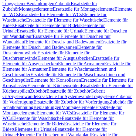
Tragsysteme
Beplankungen
Zubehör
Ersatzteile für
Zubehör
Montageelemente
Ersatzteile für Montageelemente
Elemente
für WCs
Ersatzteile für Elemente für WCs
Elemente für
Waschtische
Ersatzteile für Elemente für Waschtische
Elemente für
Bidets
Ersatzteile für Elemente für Bidets
Elemente für
Urinale
Ersatzteile für Elemente für Urinale
Elemente für Duschen
mit Wandablauf
Ersatzteile für Elemente für Duschen mit
Wandablauf
Elemente für Dusch- und Badewannen
Ersatzteile für
Elemente für Dusch- und Badewannen
Elemente für
Duschtrennwände
Ersatzteile für Elemente für
Duschtrennwände
Elemente für Ausgussbecken
Ersatzteile für
Elemente für Ausgussbecken
Elemente für Armaturen
Ersatzteile für
Elemente für Armaturen
Elemente für Waschmaschinen und
Geschirrspüler
Ersatzteile für Elemente für Waschmaschinen und
Geschirrspüler
Elemente für Konsollasten
Ersatzteile für Elemente für
Konsollasten
Elemente für Küchenspülen
Ersatzteile für Elemente für
Küchenspülen
Zubehör
Ersatzteile für Zubehör
Geberit
GIS
Systemwände
Ersatzteile für Systemwände
Tragsysteme
Zubehör
für Vorfertigung
Ersatzteile für Zubehör für Vorfertigung
Zubehör für
Schalldämmung
Beplankungen
Montageelemente
Ersatzteile für
Montageelemente
Elemente für WCs
Ersatzteile für Elemente für
WCs
Elemente für Waschtische
Ersatzteile für Elemente für
Waschtische
Elemente für Bidets
Ersatzteile für Elemente für
Bidets
Elemente für Urinale
Ersatzteile für Elemente für
Urinale
Elemente für Duschen mit Wandablauf
Ersatzteile für