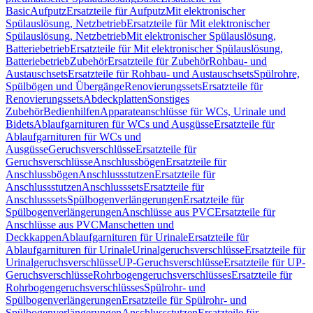
Basic
Aufputz
Ersatzteile für Aufputz
Mit elektronischer
Spülauslösung, Netzbetrieb
Ersatzteile für Mit elektronischer
Spülauslösung, Netzbetrieb
Mit elektronischer Spülauslösung,
Batteriebetrieb
Ersatzteile für Mit elektronischer Spülauslösung,
Batteriebetrieb
Zubehör
Ersatzteile für Zubehör
Rohbau- und
Austauschsets
Ersatzteile für Rohbau- und Austauschsets
Spülrohre,
Spülbögen und Übergänge
Renovierungssets
Ersatzteile für
Renovierungssets
Abdeckplatten
Sonstiges
Zubehör
Bedienhilfen
Apparateanschlüsse für WCs, Urinale und
Bidets
Ablaufgarnituren für WCs und Ausgüsse
Ersatzteile für
Ablaufgarnituren für WCs und
Ausgüsse
Geruchsverschlüsse
Ersatzteile für
Geruchsverschlüsse
Anschlussbögen
Ersatzteile für
Anschlussbögen
Anschlussstutzen
Ersatzteile für
Anschlussstutzen
Anschlusssets
Ersatzteile für
Anschlusssets
Spülbogenverlängerungen
Ersatzteile für
Spülbogenverlängerungen
Anschlüsse aus PVC
Ersatzteile für
Anschlüsse aus PVC
Manschetten und
Deckkappen
Ablaufgarnituren für Urinale
Ersatzteile für
Ablaufgarnituren für Urinale
Urinalgeruchsverschlüsse
Ersatzteile für
Urinalgeruchsverschlüsse
UP-Geruchsverschlüsse
Ersatzteile für UP-
Geruchsverschlüsse
Rohrbogengeruchsverschlüsses
Ersatzteile für
Rohrbogengeruchsverschlüsses
Spülrohr- und
Spülbogenverlängerungen
Ersatzteile für Spülrohr- und
Spülbogenverlängerungen
Anschlussstutzen
Ersatzteile für