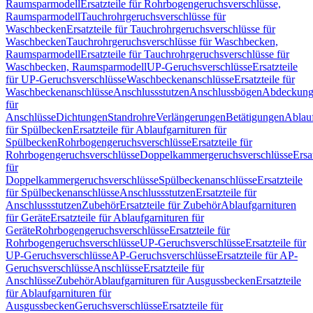
Raumsparmodell
Ersatzteile für Rohrbogengeruchsverschlüsse,
Raumsparmodell
Tauchrohrgeruchsverschlüsse für
Waschbecken
Ersatzteile für Tauchrohrgeruchsverschlüsse für
Waschbecken
Tauchrohrgeruchsverschlüsse für Waschbecken,
Raumsparmodell
Ersatzteile für Tauchrohrgeruchsverschlüsse für
Waschbecken, Raumsparmodell
UP-Geruchsverschlüsse
Ersatzteile
für UP-Geruchsverschlüsse
Waschbeckenanschlüsse
Ersatzteile für
Waschbeckenanschlüsse
Anschlussstutzen
Anschlussbögen
Abdeckung
für
Anschlüsse
Dichtungen
Standrohre
Verlängerungen
Betätigungen
Ablauf
für Spülbecken
Ersatzteile für Ablaufgarnituren für
Spülbecken
Rohrbogengeruchsverschlüsse
Ersatzteile für
Rohrbogengeruchsverschlüsse
Doppelkammergeruchsverschlüsse
Ersa
für
Doppelkammergeruchsverschlüsse
Spülbeckenanschlüsse
Ersatzteile
für Spülbeckenanschlüsse
Anschlussstutzen
Ersatzteile für
Anschlussstutzen
Zubehör
Ersatzteile für Zubehör
Ablaufgarnituren
für Geräte
Ersatzteile für Ablaufgarnituren für
Geräte
Rohrbogengeruchsverschlüsse
Ersatzteile für
Rohrbogengeruchsverschlüsse
UP-Geruchsverschlüsse
Ersatzteile für
UP-Geruchsverschlüsse
AP-Geruchsverschlüsse
Ersatzteile für AP-
Geruchsverschlüsse
Anschlüsse
Ersatzteile für
Anschlüsse
Zubehör
Ablaufgarnituren für Ausgussbecken
Ersatzteile
für Ablaufgarnituren für
Ausgussbecken
Geruchsverschlüsse
Ersatzteile für