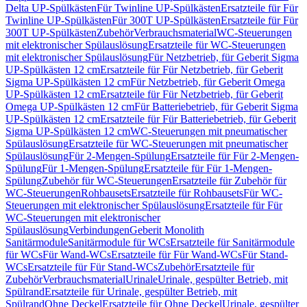
Delta UP-Spülkästen
Für Twinline UP-Spülkästen
Ersatzteile für Für
Twinline UP-Spülkästen
Für 300T UP-Spülkästen
Ersatzteile für Für
300T UP-Spülkästen
Zubehör
Verbrauchsmaterial
WC-Steuerungen
mit elektronischer Spülauslösung
Ersatzteile für WC-Steuerungen
mit elektronischer Spülauslösung
Für Netzbetrieb, für Geberit Sigma
UP-Spülkästen 12 cm
Ersatzteile für Für Netzbetrieb, für Geberit
Sigma UP-Spülkästen 12 cm
Für Netzbetrieb, für Geberit Omega
UP-Spülkästen 12 cm
Ersatzteile für Für Netzbetrieb, für Geberit
Omega UP-Spülkästen 12 cm
Für Batteriebetrieb, für Geberit Sigma
UP-Spülkästen 12 cm
Ersatzteile für Für Batteriebetrieb, für Geberit
Sigma UP-Spülkästen 12 cm
WC-Steuerungen mit pneumatischer
Spülauslösung
Ersatzteile für WC-Steuerungen mit pneumatischer
Spülauslösung
Für 2-Mengen-Spülung
Ersatzteile für Für 2-Mengen-
Spülung
Für 1-Mengen-Spülung
Ersatzteile für Für 1-Mengen-
Spülung
Zubehör für WC-Steuerungen
Ersatzteile für Zubehör für
WC-Steuerungen
Rohbausets
Ersatzteile für Rohbausets
Für WC-
Steuerungen mit elektronischer Spülauslösung
Ersatzteile für Für
WC-Steuerungen mit elektronischer
Spülauslösung
Verbindungen
Geberit Monolith
Sanitärmodule
Sanitärmodule für WCs
Ersatzteile für Sanitärmodule
für WCs
Für Wand-WCs
Ersatzteile für Für Wand-WCs
Für Stand-
WCs
Ersatzteile für Für Stand-WCs
Zubehör
Ersatzteile für
Zubehör
Verbrauchsmaterial
Urinale
Urinale, gespülter Betrieb, mit
Spülrand
Ersatzteile für Urinale, gespülter Betrieb, mit
Spülrand
Ohne Deckel
Ersatzteile für Ohne Deckel
Urinale, gespülter