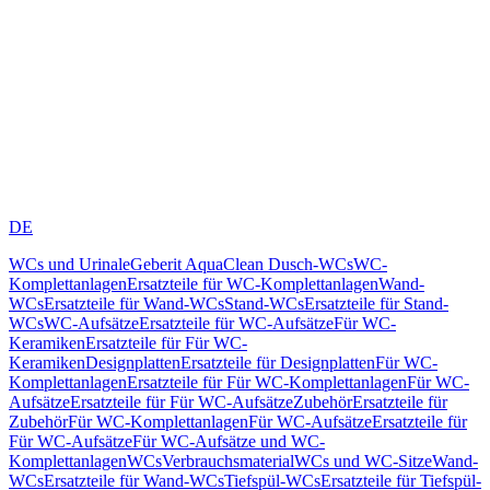
DE
WCs und Urinale
Geberit AquaClean Dusch-WCs
WC-
Komplettanlagen
Ersatzteile für WC-Komplettanlagen
Wand-
WCs
Ersatzteile für Wand-WCs
Stand-WCs
Ersatzteile für Stand-
WCs
WC-Aufsätze
Ersatzteile für WC-Aufsätze
Für WC-
Keramiken
Ersatzteile für Für WC-
Keramiken
Designplatten
Ersatzteile für Designplatten
Für WC-
Komplettanlagen
Ersatzteile für Für WC-Komplettanlagen
Für WC-
Aufsätze
Ersatzteile für Für WC-Aufsätze
Zubehör
Ersatzteile für
Zubehör
Für WC-Komplettanlagen
Für WC-Aufsätze
Ersatzteile für
Für WC-Aufsätze
Für WC-Aufsätze und WC-
Komplettanlagen
WCs
Verbrauchsmaterial
WCs und WC-Sitze
Wand-
WCs
Ersatzteile für Wand-WCs
Tiefspül-WCs
Ersatzteile für Tiefspül-