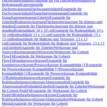
Dachwassereinläufe
Ersatzteile für Für Dachwassereinläufe
Für
Befestigung
Konventionelle
Dachentwässerung
Dachwassereinläufe
Ersatzteile für
Dachwassereinläufe
Dampfsperrenelemente
Ersatzteile für
Dampfsperrenelemente
Zubehör
Ersatzteile für
Zubehör
Bodenentwässerung
Flächenentwässerung für drinnen und
draußen
Ersatzteile für Flächenentwässerung für drinnen und
draußen
Bodenabläufe 10 x 10 cm
Ersatzteile für Bodenabläufe 10 x
10 cm
Bodenabläufe 13 x 13 cm
Ersatzteile für Bodenabläufe 13 x
13 cm
Bodeneinläufe für Balkone und Terrassen, 13 x 13
cm
Ersatzteile für Bodeneinläufe für Balkone und Terrassen, 13 x 13
cm
Zubehör
Ersatzteile für Zubehör
Werkzeuge und
Netzwerkkomponenten
Werkzeuge
Werkzeuge für Geberit
FlowFit
Ersatzteile für Werkzeuge für Geberit
FlowFit
Handpresswerkzeuge
Ersatzteile für
Handpresswerkzeuge
Presswerkzeuge Kompatibilität [1]
Ersatzteile
für Presswerkzeuge Kompatibilität [1]
Presswerkzeuge
Kompatibilität [2]
Ersatzteile für Presswerkzeuge Kompatibilität
[2]
Rohrbearbeitungswerkzeuge
Ersatzteile für
Rohrbearbeitungswerkzeuge
Abpressstopfen
Ersatzteile für
Abpressstopfen
Prüfmittel
Zubehör
Ersatzteile für Zubehör
Werkzeuge
für Geberit PushFit
Ersatzteile für Werkzeuge für Geberit
PushFit
Rohrbearbeitungswerkzeuge
Ersatzteile für
Rohrbearbeitungswerkzeuge
Abpressstopfen
Werkzeuge für Geberit
Mepla
Ersatzteile für Werkzeuge für Geberit