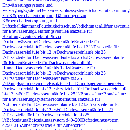
Entwässerungssysteme und
Versorgungssysteme
Deckenverschlusssysteme
Schallschutz
Dämmung
zur Körperschallentkopplung
Dämmungen zur
Körperschallentkopplung und
Luftschalldämmung
Feuchtigkeitsschutz
Abdichtungen
Lüftungsventile
für Entwässerung
Belüftungsventile
Ersatzteile für
Belüftungsventile
Geberit Pluvia
Dachentwässerung
Dachwassereinläufe
Ersatzteile für
Dachwassereinläufe
Dachwassereinläufe bis 12 l/s
Ersatzteile für
Dachwassereinläufe bis 12 l/s
Dachwassereinläufe bis 25
l/s
Ersatzteile für Dachwassereinläufe bis 25 l/s
Dachwassereinläufe
für Rinnen
Ersatzteile für Dachwassereinläufe für
Rinnen
Dachwassereinläufe bis 12 l/s
Ersatzteile für
Dachwassereinläufe bis 12 l/s
Dachwassereinläufe bis 25
l/s
Ersatzteile für Dachwassereinläufe bis 25
l/s
Dampfsperrenelemente
Ersatzteile für Dampfsperrenelemente
Für
Dachwassereinläufe bis 12 l/s
Ersatzteile für Für Dachwassereinläufe
bis 12 l/s
Für Dachwassereinläufe bis 25 l/s
Brandschutz
Brandschutz
für Entwässerungssysteme
Notüberläufe
Ersatzteile für
Notüberläufe
Für Dachwassereinläufe bis 12 l/s
Ersatzteile für Für
Dachwassereinläufe bis 12 l/s
Für Dachwassereinläufe bis 25
l/s
Ersatzteile für Für Dachwassereinläufe bis 25
l/s
Befestigung
Befestigungssystem d40–200
Befestigungssystem
d250–315
Zubehör
Ersatzteile für Zubehör
Für