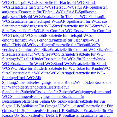
WCs
Flachspül-WCs
Ersatzteile für Flachspül-WCs
Stand-
WCs
Ersatzteile für Stand-WCs
Tiefspül-WCs für AP-Spülkasten
aufgesetzt
Ersatzteile für Tiefspül-WCs für AP-Spülkasten
aufgesetzt
Tiefspül-WCs
Ersatzteile für Tiefspül-WCs
Flachspül-
WCs
Ersatzteile für Flachspül-WCs
AP-Spülkästen für WCs, aus
Sanitärkeramik
Aufgesetzt
WC-Sitze
Ersatzteile für WC-Sitze
WC-
Sitze
Ersatzteile für WC-Sitze
Comfort WCs
Ersatzteile für Comfort
WCs
Tiefspül-WCs erhöht
Ersatzteile für Tiefspül-WCs
erhöht
Flachspül-WCs erhöht
Ersatzteile für Flachspül-WCs
erhöht
Tiefspül-WCs verlängert
Ersatzteile für Tiefspül-WCs
verlängert
Comfort WC-Sitze
Ersatzteile für Comfort WC-Sitze
WC-
Sitze
Ersatzteile für WC-Sitze
WC-Sitzringe
Ersatzteile für WC-
Sitzringe
WCs für Kinder
Ersatzteile für WCs für Kinder
Wand-
WCs
Ersatzteile für Wand-WCs
Stand-WCs
Ersatzteile für Stand-
WCs
WC-Sitze für Kinder
Ersatzteile für WC-Sitze für Kinder
WC-
Sitze
Ersatzteile für WC-Sitze
WC-Sitzringe
Ersatzteile für WC-
Sitzringe
Hock-WCs
Mit
Spülung
Zubehör
Befestigungsmaterial
Bidets
Wandbidets
Ersatzteile
für Wandbidets
Standbidets
Ersatzteile für
Standbidets
Zubehör
Ersatzteile für Zubehör
Betätigungsplatten und
WC-Steuerungen
Betätigungsplatten
Ersatzteile für
Betätigungsplatten
Für Sigma UP-Spülkästen
Ersatzteile für Für
Sigma UP-Spülkästen
Für Omega UP-Spülkästen
Ersatzteile für Für
Omega UP-Spülkästen
Für Kappa UP-Spülkästen
Ersatzteile für Für
Kappa UP-Spülkästen
Für Delta UP-Spülkästen
Ersatzteile für Für