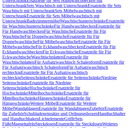
Unterschrank
Ersatzteile für Sets Handwaschbecken mit
Unterschrank
Sets Waschtisch mit Unterschrank
Ersatzteile für Sets
Waschtisch mit Unterschrank
Sets Möbelwaschtisch mit
Unterschrank
Ersatzteile für Sets Möbelwaschtisch mit
Unterschrank
Badezimmermöbel
Waschtischunterschränke
Ersatzteile
für Waschtischunterschränke
Für Handwaschbecken
Ersatzteile für
Für Handwaschbecken
Für Waschtische
Ersatzteile für Für
Waschtische
Für Doppelwaschtische
Ersatzteile für Für
Doppelwaschtische
Für Möbelwaschtische
Ersatzteile für Für
Möbelwaschtische
Für Eckhandwaschbecken
Ersatzteile für Für
Eckhandwaschbecken
Für Eckwaschtische
Ersatzteile für Für
Eckwaschtische
Waschtischplatten
Ersatzteile für
Waschtischplatten
Für Aufsatzwaschtisch Schalenform
Ersatzteile für
Für Aufsatzwaschtisch Schalenform
Für Aufsatzwaschtisch
rechteckig
Ersatzteile für Für Aufsatzwaschtisch
rechteckig
Seitenschränke
Ersatzteile für Seitenschränke
Niedrige
Seitenschränke
Ersatzteile für Niedrige
Seitenschränke
Hochschränke
Ersatzteile für
Hochschränke
Mittelhochschränke
Ersatzteile für
Mittelhochschränke
Hängeschränke
Ersatzteile für
Hängeschränke
Weitere Möbel
Ersatzteile für Weitere
Möbel
Wandablagen
Ersatzteile für Wandablagen
Zubehör
Ersatzteile
für Zubehör
Schubladeneinsätze und Ordnungsboxen
Handtuchhalter
und Handtuchhaken
Lichtelemente
Griffe
Sets
Füße
Magnettafeln
Steckdosen
Ersatzteile für Steckdosen
Weiteres