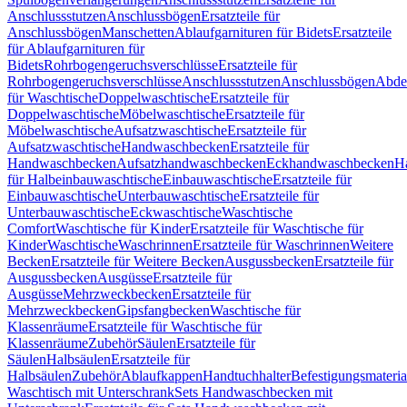
Anschlussstutzen
Anschlussbögen
Ersatzteile für
Anschlussbögen
Manschetten
Ablaufgarnituren für Bidets
Ersatzteile
für Ablaufgarnituren für
Bidets
Rohrbogengeruchsverschlüsse
Ersatzteile für
Rohrbogengeruchsverschlüsse
Anschlussstutzen
Anschlussbögen
Abde
für Waschtische
Doppelwaschtische
Ersatzteile für
Doppelwaschtische
Möbelwaschtische
Ersatzteile für
Möbelwaschtische
Aufsatzwaschtische
Ersatzteile für
Aufsatzwaschtische
Handwaschbecken
Ersatzteile für
Handwaschbecken
Aufsatzhandwaschbecken
Eckhandwaschbecken
H
für Halbeinbauwaschtische
Einbauwaschtische
Ersatzteile für
Einbauwaschtische
Unterbauwaschtische
Ersatzteile für
Unterbauwaschtische
Eckwaschtische
Waschtische
Comfort
Waschtische für Kinder
Ersatzteile für Waschtische für
Kinder
Waschtische
Waschrinnen
Ersatzteile für Waschrinnen
Weitere
Becken
Ersatzteile für Weitere Becken
Ausgussbecken
Ersatzteile für
Ausgussbecken
Ausgüsse
Ersatzteile für
Ausgüsse
Mehrzweckbecken
Ersatzteile für
Mehrzweckbecken
Gipsfangbecken
Waschtische für
Klassenräume
Ersatzteile für Waschtische für
Klassenräume
Zubehör
Säulen
Ersatzteile für
Säulen
Halbsäulen
Ersatzteile für
Halbsäulen
Zubehör
Ablaufkappen
Handtuchhalter
Befestigungsmateria
Waschtisch mit Unterschrank
Sets Handwaschbecken mit