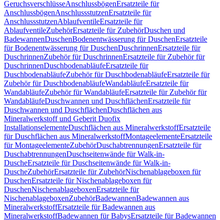
Geruchsverschlüsse
Anschlussbögen
Ersatzteile für
Anschlussbögen
Anschlussstutzen
Ersatzteile für
Anschlussstutzen
Ablaufventile
Ersatzteile für
Ablaufventile
Zubehör
Ersatzteile für Zubehör
Duschen und
Badewannen
Duschen
Bodenentwässerung für Duschen
Ersatzteile
für Bodenentwässerung für Duschen
Duschrinnen
Ersatzteile für
Duschrinnen
Zubehör für Duschrinnen
Ersatzteile für Zubehör für
Duschrinnen
Duschbodenabläufe
Ersatzteile für
Duschbodenabläufe
Zubehör für Duschbodenabläufe
Ersatzteile für
Zubehör für Duschbodenabläufe
Wandabläufe
Ersatzteile für
Wandabläufe
Zubehör für Wandabläufe
Ersatzteile für Zubehör für
Wandabläufe
Duschwannen und Duschflächen
Ersatzteile für
Duschwannen und Duschflächen
Duschflächen aus
Mineralwerkstoff und Geberit Duofix
Installationselemente
Duschflächen aus Mineralwerkstoff
Ersatzteile
für Duschflächen aus Mineralwerkstoff
Montageelemente
Ersatzteile
für Montageelemente
Zubehör
Duschabtrennungen
Ersatzteile für
Duschabtrennungen
Duschseitenwände für Walk-in-
Dusche
Ersatzteile für Duschseitenwände für Walk-in-
Dusche
Zubehör
Ersatzteile für Zubehör
Nischenablageboxen für
Duschen
Ersatzteile für Nischenablageboxen für
Duschen
Nischenablageboxen
Ersatzteile für
Nischenablageboxen
Zubehör
Badewannen
Badewannen aus
Mineralwerkstoff
Ersatzteile für Badewannen aus
Mineralwerkstoff
Badewannen für Babys
Ersatzteile für Badewannen