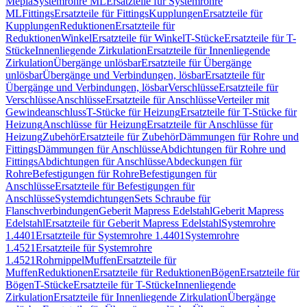
Mepla
Systemrohre ML
Ersatzteile für Systemrohre
ML
Fittings
Ersatzteile für Fittings
Kupplungen
Ersatzteile für
Kupplungen
Reduktionen
Ersatzteile für
Reduktionen
Winkel
Ersatzteile für Winkel
T-Stücke
Ersatzteile für T-
Stücke
Innenliegende Zirkulation
Ersatzteile für Innenliegende
Zirkulation
Übergänge unlösbar
Ersatzteile für Übergänge
unlösbar
Übergänge und Verbindungen, lösbar
Ersatzteile für
Übergänge und Verbindungen, lösbar
Verschlüsse
Ersatzteile für
Verschlüsse
Anschlüsse
Ersatzteile für Anschlüsse
Verteiler mit
Gewindeanschluss
T-Stücke für Heizung
Ersatzteile für T-Stücke für
Heizung
Anschlüsse für Heizung
Ersatzteile für Anschlüsse für
Heizung
Zubehör
Ersatzteile für Zubehör
Dämmungen für Rohre und
Fittings
Dämmungen für Anschlüsse
Abdichtungen für Rohre und
Fittings
Abdichtungen für Anschlüsse
Abdeckungen für
Rohre
Befestigungen für Rohre
Befestigungen für
Anschlüsse
Ersatzteile für Befestigungen für
Anschlüsse
Systemdichtungen
Sets Schraube für
Flanschverbindungen
Geberit Mapress Edelstahl
Geberit Mapress
Edelstahl
Ersatzteile für Geberit Mapress Edelstahl
Systemrohre
1.4401
Ersatzteile für Systemrohre 1.4401
Systemrohre
1.4521
Ersatzteile für Systemrohre
1.4521
Rohrnippel
Muffen
Ersatzteile für
Muffen
Reduktionen
Ersatzteile für Reduktionen
Bögen
Ersatzteile für
Bögen
T-Stücke
Ersatzteile für T-Stücke
Innenliegende
Zirkulation
Ersatzteile für Innenliegende Zirkulation
Übergänge