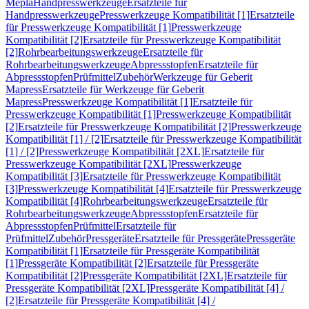
Mepla
Handpresswerkzeuge
Ersatzteile für
Handpresswerkzeuge
Presswerkzeuge Kompatibilität [1]
Ersatzteile
für Presswerkzeuge Kompatibilität [1]
Presswerkzeuge
Kompatibilität [2]
Ersatzteile für Presswerkzeuge Kompatibilität
[2]
Rohrbearbeitungswerkzeuge
Ersatzteile für
Rohrbearbeitungswerkzeuge
Abpressstopfen
Ersatzteile für
Abpressstopfen
Prüfmittel
Zubehör
Werkzeuge für Geberit
Mapress
Ersatzteile für Werkzeuge für Geberit
Mapress
Presswerkzeuge Kompatibilität [1]
Ersatzteile für
Presswerkzeuge Kompatibilität [1]
Presswerkzeuge Kompatibilität
[2]
Ersatzteile für Presswerkzeuge Kompatibilität [2]
Presswerkzeuge
Kompatibilität [1] / [2]
Ersatzteile für Presswerkzeuge Kompatibilität
[1] / [2]
Presswerkzeuge Kompatibilität [2XL]
Ersatzteile für
Presswerkzeuge Kompatibilität [2XL]
Presswerkzeuge
Kompatibilität [3]
Ersatzteile für Presswerkzeuge Kompatibilität
[3]
Presswerkzeuge Kompatibilität [4]
Ersatzteile für Presswerkzeuge
Kompatibilität [4]
Rohrbearbeitungswerkzeuge
Ersatzteile für
Rohrbearbeitungswerkzeuge
Abpressstopfen
Ersatzteile für
Abpressstopfen
Prüfmittel
Ersatzteile für
Prüfmittel
Zubehör
Pressgeräte
Ersatzteile für Pressgeräte
Pressgeräte
Kompatibilität [1]
Ersatzteile für Pressgeräte Kompatibilität
[1]
Pressgeräte Kompatibilität [2]
Ersatzteile für Pressgeräte
Kompatibilität [2]
Pressgeräte Kompatibilität [2XL]
Ersatzteile für
Pressgeräte Kompatibilität [2XL]
Pressgeräte Kompatibilität [4] /
[2]
Ersatzteile für Pressgeräte Kompatibilität [4] /