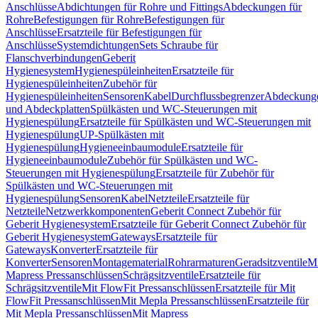
Anschlüsse
Abdichtungen für Rohre und Fittings
Abdeckungen für
Rohre
Befestigungen für Rohre
Befestigungen für
Anschlüsse
Ersatzteile für Befestigungen für
Anschlüsse
Systemdichtungen
Sets Schraube für
Flanschverbindungen
Geberit
Hygienesystem
Hygienespüleinheiten
Ersatzteile für
Hygienespüleinheiten
Zubehör für
Hygienespüleinheiten
Sensoren
Kabel
Durchflussbegrenzer
Abdeckung
und Abdeckplatten
Spülkästen und WC-Steuerungen mit
Hygienespülung
Ersatzteile für Spülkästen und WC-Steuerungen mit
Hygienespülung
UP-Spülkästen mit
Hygienespülung
Hygieneeinbaumodule
Ersatzteile für
Hygieneeinbaumodule
Zubehör für Spülkästen und WC-
Steuerungen mit Hygienespülung
Ersatzteile für Zubehör für
Spülkästen und WC-Steuerungen mit
Hygienespülung
Sensoren
Kabel
Netzteile
Ersatzteile für
Netzteile
Netzwerkkomponenten
Geberit Connect Zubehör für
Geberit Hygienesystem
Ersatzteile für Geberit Connect Zubehör für
Geberit Hygienesystem
Gateways
Ersatzteile für
Gateways
Konverter
Ersatzteile für
Konverter
Sensoren
Montagematerial
Rohrarmaturen
Geradsitzventile
Mi
Mapress Pressanschlüssen
Schrägsitzventile
Ersatzteile für
Schrägsitzventile
Mit FlowFit Pressanschlüssen
Ersatzteile für Mit
FlowFit Pressanschlüssen
Mit Mepla Pressanschlüssen
Ersatzteile für
Mit Mepla Pressanschlüssen
Mit Mapress