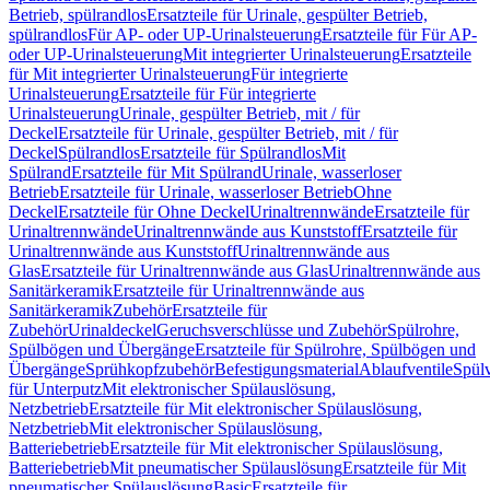
Betrieb, spülrandlos
Ersatzteile für Urinale, gespülter Betrieb,
spülrandlos
Für AP- oder UP-Urinalsteuerung
Ersatzteile für Für AP-
oder UP-Urinalsteuerung
Mit integrierter Urinalsteuerung
Ersatzteile
für Mit integrierter Urinalsteuerung
Für integrierte
Urinalsteuerung
Ersatzteile für Für integrierte
Urinalsteuerung
Urinale, gespülter Betrieb, mit / für
Deckel
Ersatzteile für Urinale, gespülter Betrieb, mit / für
Deckel
Spülrandlos
Ersatzteile für Spülrandlos
Mit
Spülrand
Ersatzteile für Mit Spülrand
Urinale, wasserloser
Betrieb
Ersatzteile für Urinale, wasserloser Betrieb
Ohne
Deckel
Ersatzteile für Ohne Deckel
Urinaltrennwände
Ersatzteile für
Urinaltrennwände
Urinaltrennwände aus Kunststoff
Ersatzteile für
Urinaltrennwände aus Kunststoff
Urinaltrennwände aus
Glas
Ersatzteile für Urinaltrennwände aus Glas
Urinaltrennwände aus
Sanitärkeramik
Ersatzteile für Urinaltrennwände aus
Sanitärkeramik
Zubehör
Ersatzteile für
Zubehör
Urinaldeckel
Geruchsverschlüsse und Zubehör
Spülrohre,
Spülbögen und Übergänge
Ersatzteile für Spülrohre, Spülbögen und
Übergänge
Sprühkopfzubehör
Befestigungsmaterial
Ablaufventile
Spülv
für Unterputz
Mit elektronischer Spülauslösung,
Netzbetrieb
Ersatzteile für Mit elektronischer Spülauslösung,
Netzbetrieb
Mit elektronischer Spülauslösung,
Batteriebetrieb
Ersatzteile für Mit elektronischer Spülauslösung,
Batteriebetrieb
Mit pneumatischer Spülauslösung
Ersatzteile für Mit
pneumatischer Spülauslösung
Basic
Ersatzteile für