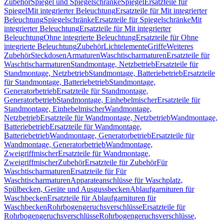
Zubehör
Spiegel und Spiegelschränke
Spiegel
Ersatzteile für
Spiegel
Mit integrierter Beleuchtung
Ersatzteile für Mit integrierter
Beleuchtung
Spiegelschränke
Ersatzteile für Spiegelschränke
Mit
integrierter Beleuchtung
Ersatzteile für Mit integrierter
Beleuchtung
Ohne integrierte Beleuchtung
Ersatzteile für Ohne
integrierte Beleuchtung
Zubehör
Lichtelemente
Griffe
Weiteres
Zubehör
Steckdosen
Armaturen
Waschtischarmaturen
Ersatzteile für
Waschtischarmaturen
Standmontage, Netzbetrieb
Ersatzteile für
Standmontage, Netzbetrieb
Standmontage, Batteriebetrieb
Ersatzteile
für Standmontage, Batteriebetrieb
Standmontage,
Generatorbetrieb
Ersatzteile für Standmontage,
Generatorbetrieb
Standmontage, Einhebelmischer
Ersatzteile für
Standmontage, Einhebelmischer
Wandmontage,
Netzbetrieb
Ersatzteile für Wandmontage, Netzbetrieb
Wandmontage,
Batteriebetrieb
Ersatzteile für Wandmontage,
Batteriebetrieb
Wandmontage, Generatorbetrieb
Ersatzteile für
Wandmontage, Generatorbetrieb
Wandmontage,
Zweigriffmischer
Ersatzteile für Wandmontage,
Zweigriffmischer
Zubehör
Ersatzteile für Zubehör
Für
Waschtischarmaturen
Ersatzteile für Für
Waschtischarmaturen
Apparateanschlüsse für Waschplatz,
Spülbecken, Geräte und Ausgussbecken
Ablaufgarnituren für
Waschbecken
Ersatzteile für Ablaufgarnituren für
Waschbecken
Rohrbogengeruchsverschlüsse
Ersatzteile für
Rohrbogengeruchsverschlüsse
Rohrbogengeruchsverschlüsse,