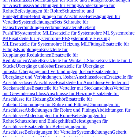
für Anschlüsse
Abdichtungen für Fittings
Abdeckungen für
Rohre
Befestigungen für Rohre
Schutzrohre und
Einlegehilfen
Befestigungen für Anschlüsse
Befestigungen für
Verteiler
Systemdichtungen
Sets Schraube für
Flanschverbindungen
Verbrauchsmaterial
Geberit
PushFit
Systemrohre ML
Ersatzteile für Systemrohre ML
Systemrohre
PB
Ersatzteile für Systemrohre PB
Systemrohre Heizung
ML
Ersatzteile für Systemrohre Heizung ML
Fittings
Ersatzteile für
Fittings
Kupplungen
Ersatzteile für
Kupplungen
Reduktionen
Ersatzteile für
Reduktionen
Winkel
Ersatzteile für Winkel
T-Stücke
Ersatzteile für T-
Stücke
Übergänge unlösbar
Ersatzteile für Übergänge
unlösbar
Übergänge und Verbindungen, lösbar
Ersatzteile für
Übergänge und Verbindungen, lösbar
Anschlussdosen
Ersatzteile für
Anschlussdosen
Anschlüsse
Ersatzteile für Anschlüsse
Verteiler mit
Steckanschluss
Ersatzteile für Verteiler mit Steckanschluss
Verteiler
mit Gewindeanschluss
Anschlüsse für Heizung
Ersatzteile für
Anschlüsse für Heizung
Zubehör
Ersatzteile für
Zubehör
Dämmungen für Rohre und Fittings
Dämmungen für
Anschlüsse
Abdichtungen für Rohre und Fittings
Abdichtungen für
Anschlüsse
Abdeckungen für Rohre
Befestigungen für
Rohre
Schutzrohre und Einlegehilfen
Befestigungen für
Anschlüsse
Ersatzteile für Befestigungen für
Anschlüsse
Befestigungen für Verteiler
Systemdichtungen
Geberit