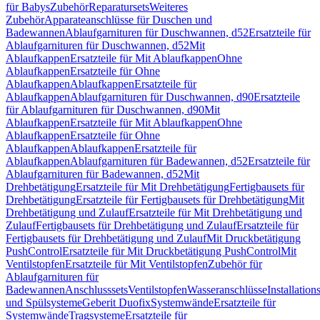
für Babys
Zubehör
Reparatursets
Weiteres
Zubehör
Apparateanschlüsse für Duschen und
Badewannen
Ablaufgarnituren für Duschwannen, d52
Ersatzteile für
Ablaufgarnituren für Duschwannen, d52
Mit
Ablaufkappen
Ersatzteile für Mit Ablaufkappen
Ohne
Ablaufkappen
Ersatzteile für Ohne
Ablaufkappen
Ablaufkappen
Ersatzteile für
Ablaufkappen
Ablaufgarnituren für Duschwannen, d90
Ersatzteile
für Ablaufgarnituren für Duschwannen, d90
Mit
Ablaufkappen
Ersatzteile für Mit Ablaufkappen
Ohne
Ablaufkappen
Ersatzteile für Ohne
Ablaufkappen
Ablaufkappen
Ersatzteile für
Ablaufkappen
Ablaufgarnituren für Badewannen, d52
Ersatzteile für
Ablaufgarnituren für Badewannen, d52
Mit
Drehbetätigung
Ersatzteile für Mit Drehbetätigung
Fertigbausets für
Drehbetätigung
Ersatzteile für Fertigbausets für Drehbetätigung
Mit
Drehbetätigung und Zulauf
Ersatzteile für Mit Drehbetätigung und
Zulauf
Fertigbausets für Drehbetätigung und Zulauf
Ersatzteile für
Fertigbausets für Drehbetätigung und Zulauf
Mit Druckbetätigung
PushControl
Ersatzteile für Mit Druckbetätigung PushControl
Mit
Ventilstopfen
Ersatzteile für Mit Ventilstopfen
Zubehör für
Ablaufgarnituren für
Badewannen
Anschlusssets
Ventilstopfen
Wasseranschlüsse
Installation
und Spülsysteme
Geberit Duofix
Systemwände
Ersatzteile für
Systemwände
Tragsysteme
Ersatzteile für