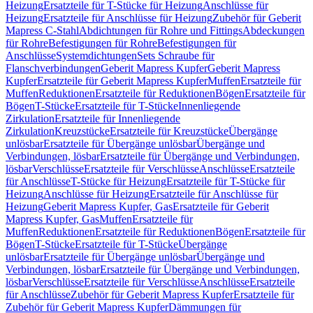
Heizung
Ersatzteile für T-Stücke für Heizung
Anschlüsse für
Heizung
Ersatzteile für Anschlüsse für Heizung
Zubehör für Geberit
Mapress C-Stahl
Abdichtungen für Rohre und Fittings
Abdeckungen
für Rohre
Befestigungen für Rohre
Befestigungen für
Anschlüsse
Systemdichtungen
Sets Schraube für
Flanschverbindungen
Geberit Mapress Kupfer
Geberit Mapress
Kupfer
Ersatzteile für Geberit Mapress Kupfer
Muffen
Ersatzteile für
Muffen
Reduktionen
Ersatzteile für Reduktionen
Bögen
Ersatzteile für
Bögen
T-Stücke
Ersatzteile für T-Stücke
Innenliegende
Zirkulation
Ersatzteile für Innenliegende
Zirkulation
Kreuzstücke
Ersatzteile für Kreuzstücke
Übergänge
unlösbar
Ersatzteile für Übergänge unlösbar
Übergänge und
Verbindungen, lösbar
Ersatzteile für Übergänge und Verbindungen,
lösbar
Verschlüsse
Ersatzteile für Verschlüsse
Anschlüsse
Ersatzteile
für Anschlüsse
T-Stücke für Heizung
Ersatzteile für T-Stücke für
Heizung
Anschlüsse für Heizung
Ersatzteile für Anschlüsse für
Heizung
Geberit Mapress Kupfer, Gas
Ersatzteile für Geberit
Mapress Kupfer, Gas
Muffen
Ersatzteile für
Muffen
Reduktionen
Ersatzteile für Reduktionen
Bögen
Ersatzteile für
Bögen
T-Stücke
Ersatzteile für T-Stücke
Übergänge
unlösbar
Ersatzteile für Übergänge unlösbar
Übergänge und
Verbindungen, lösbar
Ersatzteile für Übergänge und Verbindungen,
lösbar
Verschlüsse
Ersatzteile für Verschlüsse
Anschlüsse
Ersatzteile
für Anschlüsse
Zubehör für Geberit Mapress Kupfer
Ersatzteile für
Zubehör für Geberit Mapress Kupfer
Dämmungen für