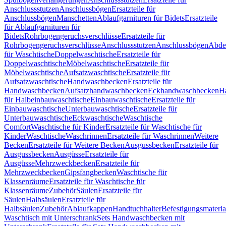
Anschlussstutzen
Anschlussbögen
Ersatzteile für
Anschlussbögen
Manschetten
Ablaufgarnituren für Bidets
Ersatzteile
für Ablaufgarnituren für
Bidets
Rohrbogengeruchsverschlüsse
Ersatzteile für
Rohrbogengeruchsverschlüsse
Anschlussstutzen
Anschlussbögen
Abde
für Waschtische
Doppelwaschtische
Ersatzteile für
Doppelwaschtische
Möbelwaschtische
Ersatzteile für
Möbelwaschtische
Aufsatzwaschtische
Ersatzteile für
Aufsatzwaschtische
Handwaschbecken
Ersatzteile für
Handwaschbecken
Aufsatzhandwaschbecken
Eckhandwaschbecken
H
für Halbeinbauwaschtische
Einbauwaschtische
Ersatzteile für
Einbauwaschtische
Unterbauwaschtische
Ersatzteile für
Unterbauwaschtische
Eckwaschtische
Waschtische
Comfort
Waschtische für Kinder
Ersatzteile für Waschtische für
Kinder
Waschtische
Waschrinnen
Ersatzteile für Waschrinnen
Weitere
Becken
Ersatzteile für Weitere Becken
Ausgussbecken
Ersatzteile für
Ausgussbecken
Ausgüsse
Ersatzteile für
Ausgüsse
Mehrzweckbecken
Ersatzteile für
Mehrzweckbecken
Gipsfangbecken
Waschtische für
Klassenräume
Ersatzteile für Waschtische für
Klassenräume
Zubehör
Säulen
Ersatzteile für
Säulen
Halbsäulen
Ersatzteile für
Halbsäulen
Zubehör
Ablaufkappen
Handtuchhalter
Befestigungsmateria
Waschtisch mit Unterschrank
Sets Handwaschbecken mit