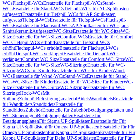
WCs
Flachspül-WCs
Ersatzteile für Flachspül-WCs
Stand-
WCs
Ersatzteile für Stand-WCs
Tiefspül-WCs für AP-Spülkasten
aufgesetzt
Ersatzteile für Tiefspül-WCs für AP-Spülkasten
aufgesetzt
Tiefspül-WCs
Ersatzteile für Tiefspül-WCs
Flachspül-
WCs
Ersatzteile für Flachspül-WCs
AP-Spülkästen für WCs, aus
Sanitärkeramik
Aufgesetzt
WC-Sitze
Ersatzteile für WC-Sitze
WC-
Sitze
Ersatzteile für WC-Sitze
Comfort WCs
Ersatzteile für Comfort
WCs
Tiefspül-WCs erhöht
Ersatzteile für Tiefspül-WCs
erhöht
Flachspül-WCs erhöht
Ersatzteile für Flachspül-WCs
erhöht
Tiefspül-WCs verlängert
Ersatzteile für Tiefspül-WCs
verlängert
Comfort WC-Sitze
Ersatzteile für Comfort WC-Sitze
WC-
Sitze
Ersatzteile für WC-Sitze
WC-Sitzringe
Ersatzteile für WC-
Sitzringe
WCs für Kinder
Ersatzteile für WCs für Kinder
Wand-
WCs
Ersatzteile für Wand-WCs
Stand-WCs
Ersatzteile für Stand-
WCs
WC-Sitze für Kinder
Ersatzteile für WC-Sitze für Kinder
WC-
Sitze
Ersatzteile für WC-Sitze
WC-Sitzringe
Ersatzteile für WC-
Sitzringe
Hock-WCs
Mit
Spülung
Zubehör
Befestigungsmaterial
Bidets
Wandbidets
Ersatzteile
für Wandbidets
Standbidets
Ersatzteile für
Standbidets
Zubehör
Ersatzteile für Zubehör
Betätigungsplatten und
WC-Steuerungen
Betätigungsplatten
Ersatzteile für
Betätigungsplatten
Für Sigma UP-Spülkästen
Ersatzteile für Für
Sigma UP-Spülkästen
Für Omega UP-Spülkästen
Ersatzteile für Für
Omega UP-Spülkästen
Für Kappa UP-Spülkästen
Ersatzteile für Für
Kappa UP-Spülkästen
Für Delta UP-Spülkästen
Ersatzteile für Für