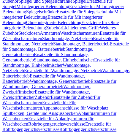
Zubehör
Spiegel und Spiegelschränke
Spiegel
Ersatzteile für
Spiegel
Mit integrierter Beleuchtung
Ersatzteile für Mit integrierter
Beleuchtung
Spiegelschränke
Ersatzteile für Spiegelschränke
Mit
integrierter Beleuchtung
Ersatzteile für Mit integrierter
Beleuchtung
Ohne integrierte Beleuchtung
Ersatzteile für Ohne
integrierte Beleuchtung
Zubehör
Lichtelemente
Griffe
Weiteres
Zubehör
Steckdosen
Armaturen
Waschtischarmaturen
Ersatzteile für
Waschtischarmaturen
Standmontage, Netzbetrieb
Ersatzteile für
Standmontage, Netzbetrieb
Standmontage, Batteriebetrieb
Ersatzteile
für Standmontage, Batteriebetrieb
Standmontage,
Generatorbetrieb
Ersatzteile für Standmontage,
Generatorbetrieb
Standmontage, Einhebelmischer
Ersatzteile für
Standmontage, Einhebelmischer
Wandmontage,
Netzbetrieb
Ersatzteile für Wandmontage, Netzbetrieb
Wandmontage,
Batteriebetrieb
Ersatzteile für Wandmontage,
Batteriebetrieb
Wandmontage, Generatorbetrieb
Ersatzteile für
Wandmontage, Generatorbetrieb
Wandmontage,
Zweigriffmischer
Ersatzteile für Wandmontage,
Zweigriffmischer
Zubehör
Ersatzteile für Zubehör
Für
Waschtischarmaturen
Ersatzteile für Für
Waschtischarmaturen
Apparateanschlüsse für Waschplatz,
Spülbecken, Geräte und Ausgussbecken
Ablaufgarnituren für
Waschbecken
Ersatzteile für Ablaufgarnituren für
Waschbecken
Rohrbogengeruchsverschlüsse
Ersatzteile für
Rohrbogengeruchsverschlüsse
Rohrbogengeruchsverschlüsse,