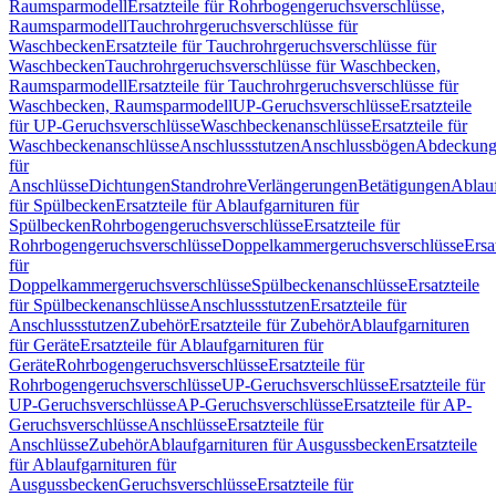
Raumsparmodell
Ersatzteile für Rohrbogengeruchsverschlüsse,
Raumsparmodell
Tauchrohrgeruchsverschlüsse für
Waschbecken
Ersatzteile für Tauchrohrgeruchsverschlüsse für
Waschbecken
Tauchrohrgeruchsverschlüsse für Waschbecken,
Raumsparmodell
Ersatzteile für Tauchrohrgeruchsverschlüsse für
Waschbecken, Raumsparmodell
UP-Geruchsverschlüsse
Ersatzteile
für UP-Geruchsverschlüsse
Waschbeckenanschlüsse
Ersatzteile für
Waschbeckenanschlüsse
Anschlussstutzen
Anschlussbögen
Abdeckung
für
Anschlüsse
Dichtungen
Standrohre
Verlängerungen
Betätigungen
Ablauf
für Spülbecken
Ersatzteile für Ablaufgarnituren für
Spülbecken
Rohrbogengeruchsverschlüsse
Ersatzteile für
Rohrbogengeruchsverschlüsse
Doppelkammergeruchsverschlüsse
Ersa
für
Doppelkammergeruchsverschlüsse
Spülbeckenanschlüsse
Ersatzteile
für Spülbeckenanschlüsse
Anschlussstutzen
Ersatzteile für
Anschlussstutzen
Zubehör
Ersatzteile für Zubehör
Ablaufgarnituren
für Geräte
Ersatzteile für Ablaufgarnituren für
Geräte
Rohrbogengeruchsverschlüsse
Ersatzteile für
Rohrbogengeruchsverschlüsse
UP-Geruchsverschlüsse
Ersatzteile für
UP-Geruchsverschlüsse
AP-Geruchsverschlüsse
Ersatzteile für AP-
Geruchsverschlüsse
Anschlüsse
Ersatzteile für
Anschlüsse
Zubehör
Ablaufgarnituren für Ausgussbecken
Ersatzteile
für Ablaufgarnituren für
Ausgussbecken
Geruchsverschlüsse
Ersatzteile für