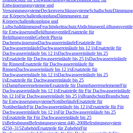
Entwässerungssysteme und
Versorgungssysteme
Deckenverschlusssysteme
Schallschutz
Dämmung
zur Körperschallentkopplung
Dämmungen zur
Körperschallentkopplung und
Luftschalldämmung
Feuchtigkeitsschutz
Abdichtungen
Lüftungsventile
für Entwässerung
Belüftungsventile
Ersatzteile für
Belüftungsventile
Geberit Pluvia
Dachentwässerung
Dachwassereinläufe
Ersatzteile für
Dachwassereinläufe
Dachwassereinläufe bis 12 l/s
Ersatzteile für
Dachwassereinläufe bis 12 l/s
Dachwassereinläufe bis 25
l/s
Ersatzteile für Dachwassereinläufe bis 25 l/s
Dachwassereinläufe
für Rinnen
Ersatzteile für Dachwassereinläufe für
Rinnen
Dachwassereinläufe bis 12 l/s
Ersatzteile für
Dachwassereinläufe bis 12 l/s
Dachwassereinläufe bis 25
l/s
Ersatzteile für Dachwassereinläufe bis 25
l/s
Dampfsperrenelemente
Ersatzteile für Dampfsperrenelemente
Für
Dachwassereinläufe bis 12 l/s
Ersatzteile für Für Dachwassereinläufe
bis 12 l/s
Für Dachwassereinläufe bis 25 l/s
Brandschutz
Brandschutz
für Entwässerungssysteme
Notüberläufe
Ersatzteile für
Notüberläufe
Für Dachwassereinläufe bis 12 l/s
Ersatzteile für Für
Dachwassereinläufe bis 12 l/s
Für Dachwassereinläufe bis 25
l/s
Ersatzteile für Für Dachwassereinläufe bis 25
l/s
Befestigung
Befestigungssystem d40–200
Befestigungssystem
d250–315
Zubehör
Ersatzteile für Zubehör
Für