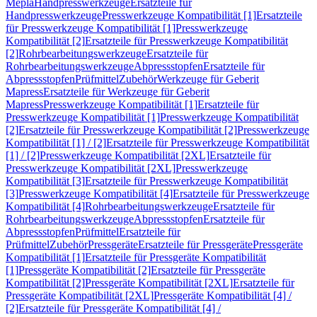
Mepla
Handpresswerkzeuge
Ersatzteile für
Handpresswerkzeuge
Presswerkzeuge Kompatibilität [1]
Ersatzteile
für Presswerkzeuge Kompatibilität [1]
Presswerkzeuge
Kompatibilität [2]
Ersatzteile für Presswerkzeuge Kompatibilität
[2]
Rohrbearbeitungswerkzeuge
Ersatzteile für
Rohrbearbeitungswerkzeuge
Abpressstopfen
Ersatzteile für
Abpressstopfen
Prüfmittel
Zubehör
Werkzeuge für Geberit
Mapress
Ersatzteile für Werkzeuge für Geberit
Mapress
Presswerkzeuge Kompatibilität [1]
Ersatzteile für
Presswerkzeuge Kompatibilität [1]
Presswerkzeuge Kompatibilität
[2]
Ersatzteile für Presswerkzeuge Kompatibilität [2]
Presswerkzeuge
Kompatibilität [1] / [2]
Ersatzteile für Presswerkzeuge Kompatibilität
[1] / [2]
Presswerkzeuge Kompatibilität [2XL]
Ersatzteile für
Presswerkzeuge Kompatibilität [2XL]
Presswerkzeuge
Kompatibilität [3]
Ersatzteile für Presswerkzeuge Kompatibilität
[3]
Presswerkzeuge Kompatibilität [4]
Ersatzteile für Presswerkzeuge
Kompatibilität [4]
Rohrbearbeitungswerkzeuge
Ersatzteile für
Rohrbearbeitungswerkzeuge
Abpressstopfen
Ersatzteile für
Abpressstopfen
Prüfmittel
Ersatzteile für
Prüfmittel
Zubehör
Pressgeräte
Ersatzteile für Pressgeräte
Pressgeräte
Kompatibilität [1]
Ersatzteile für Pressgeräte Kompatibilität
[1]
Pressgeräte Kompatibilität [2]
Ersatzteile für Pressgeräte
Kompatibilität [2]
Pressgeräte Kompatibilität [2XL]
Ersatzteile für
Pressgeräte Kompatibilität [2XL]
Pressgeräte Kompatibilität [4] /
[2]
Ersatzteile für Pressgeräte Kompatibilität [4] /