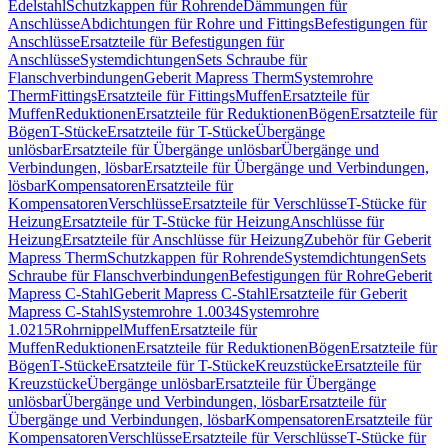
Edelstahl
Schutzkappen für Rohrende
Dämmungen für
Anschlüsse
Abdichtungen für Rohre und Fittings
Befestigungen für
Anschlüsse
Ersatzteile für Befestigungen für
Anschlüsse
Systemdichtungen
Sets Schraube für
Flanschverbindungen
Geberit Mapress Therm
Systemrohre
Therm
Fittings
Ersatzteile für Fittings
Muffen
Ersatzteile für
Muffen
Reduktionen
Ersatzteile für Reduktionen
Bögen
Ersatzteile für
Bögen
T-Stücke
Ersatzteile für T-Stücke
Übergänge
unlösbar
Ersatzteile für Übergänge unlösbar
Übergänge und
Verbindungen, lösbar
Ersatzteile für Übergänge und Verbindungen,
lösbar
Kompensatoren
Ersatzteile für
Kompensatoren
Verschlüsse
Ersatzteile für Verschlüsse
T-Stücke für
Heizung
Ersatzteile für T-Stücke für Heizung
Anschlüsse für
Heizung
Ersatzteile für Anschlüsse für Heizung
Zubehör für Geberit
Mapress Therm
Schutzkappen für Rohrende
Systemdichtungen
Sets
Schraube für Flanschverbindungen
Befestigungen für Rohre
Geberit
Mapress C-Stahl
Geberit Mapress C-Stahl
Ersatzteile für Geberit
Mapress C-Stahl
Systemrohre 1.0034
Systemrohre
1.0215
Rohrnippel
Muffen
Ersatzteile für
Muffen
Reduktionen
Ersatzteile für Reduktionen
Bögen
Ersatzteile für
Bögen
T-Stücke
Ersatzteile für T-Stücke
Kreuzstücke
Ersatzteile für
Kreuzstücke
Übergänge unlösbar
Ersatzteile für Übergänge
unlösbar
Übergänge und Verbindungen, lösbar
Ersatzteile für
Übergänge und Verbindungen, lösbar
Kompensatoren
Ersatzteile für
Kompensatoren
Verschlüsse
Ersatzteile für Verschlüsse
T-Stücke für