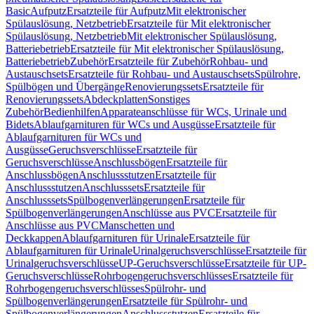
Basic
Aufputz
Ersatzteile für Aufputz
Mit elektronischer
Spülauslösung, Netzbetrieb
Ersatzteile für Mit elektronischer
Spülauslösung, Netzbetrieb
Mit elektronischer Spülauslösung,
Batteriebetrieb
Ersatzteile für Mit elektronischer Spülauslösung,
Batteriebetrieb
Zubehör
Ersatzteile für Zubehör
Rohbau- und
Austauschsets
Ersatzteile für Rohbau- und Austauschsets
Spülrohre,
Spülbögen und Übergänge
Renovierungssets
Ersatzteile für
Renovierungssets
Abdeckplatten
Sonstiges
Zubehör
Bedienhilfen
Apparateanschlüsse für WCs, Urinale und
Bidets
Ablaufgarnituren für WCs und Ausgüsse
Ersatzteile für
Ablaufgarnituren für WCs und
Ausgüsse
Geruchsverschlüsse
Ersatzteile für
Geruchsverschlüsse
Anschlussbögen
Ersatzteile für
Anschlussbögen
Anschlussstutzen
Ersatzteile für
Anschlussstutzen
Anschlusssets
Ersatzteile für
Anschlusssets
Spülbogenverlängerungen
Ersatzteile für
Spülbogenverlängerungen
Anschlüsse aus PVC
Ersatzteile für
Anschlüsse aus PVC
Manschetten und
Deckkappen
Ablaufgarnituren für Urinale
Ersatzteile für
Ablaufgarnituren für Urinale
Urinalgeruchsverschlüsse
Ersatzteile für
Urinalgeruchsverschlüsse
UP-Geruchsverschlüsse
Ersatzteile für UP-
Geruchsverschlüsse
Rohrbogengeruchsverschlüsses
Ersatzteile für
Rohrbogengeruchsverschlüsses
Spülrohr- und
Spülbogenverlängerungen
Ersatzteile für Spülrohr- und
Spülbogenverlängerungen
Anschlussstutzen
Ersatzteile für