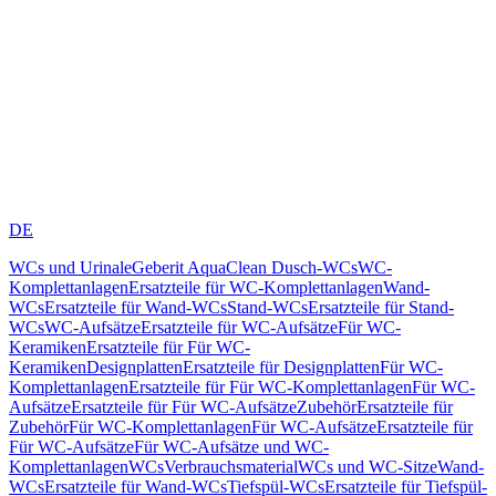
DE
WCs und Urinale
Geberit AquaClean Dusch-WCs
WC-
Komplettanlagen
Ersatzteile für WC-Komplettanlagen
Wand-
WCs
Ersatzteile für Wand-WCs
Stand-WCs
Ersatzteile für Stand-
WCs
WC-Aufsätze
Ersatzteile für WC-Aufsätze
Für WC-
Keramiken
Ersatzteile für Für WC-
Keramiken
Designplatten
Ersatzteile für Designplatten
Für WC-
Komplettanlagen
Ersatzteile für Für WC-Komplettanlagen
Für WC-
Aufsätze
Ersatzteile für Für WC-Aufsätze
Zubehör
Ersatzteile für
Zubehör
Für WC-Komplettanlagen
Für WC-Aufsätze
Ersatzteile für
Für WC-Aufsätze
Für WC-Aufsätze und WC-
Komplettanlagen
WCs
Verbrauchsmaterial
WCs und WC-Sitze
Wand-
WCs
Ersatzteile für Wand-WCs
Tiefspül-WCs
Ersatzteile für Tiefspül-