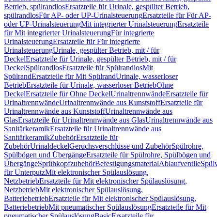
Betrieb, spülrandlos
Ersatzteile für Urinale, gespülter Betrieb,
spülrandlos
Für AP- oder UP-Urinalsteuerung
Ersatzteile für Für AP-
oder UP-Urinalsteuerung
Mit integrierter Urinalsteuerung
Ersatzteile
für Mit integrierter Urinalsteuerung
Für integrierte
Urinalsteuerung
Ersatzteile für Für integrierte
Urinalsteuerung
Urinale, gespülter Betrieb, mit / für
Deckel
Ersatzteile für Urinale, gespülter Betrieb, mit / für
Deckel
Spülrandlos
Ersatzteile für Spülrandlos
Mit
Spülrand
Ersatzteile für Mit Spülrand
Urinale, wasserloser
Betrieb
Ersatzteile für Urinale, wasserloser Betrieb
Ohne
Deckel
Ersatzteile für Ohne Deckel
Urinaltrennwände
Ersatzteile für
Urinaltrennwände
Urinaltrennwände aus Kunststoff
Ersatzteile für
Urinaltrennwände aus Kunststoff
Urinaltrennwände aus
Glas
Ersatzteile für Urinaltrennwände aus Glas
Urinaltrennwände aus
Sanitärkeramik
Ersatzteile für Urinaltrennwände aus
Sanitärkeramik
Zubehör
Ersatzteile für
Zubehör
Urinaldeckel
Geruchsverschlüsse und Zubehör
Spülrohre,
Spülbögen und Übergänge
Ersatzteile für Spülrohre, Spülbögen und
Übergänge
Sprühkopfzubehör
Befestigungsmaterial
Ablaufventile
Spülv
für Unterputz
Mit elektronischer Spülauslösung,
Netzbetrieb
Ersatzteile für Mit elektronischer Spülauslösung,
Netzbetrieb
Mit elektronischer Spülauslösung,
Batteriebetrieb
Ersatzteile für Mit elektronischer Spülauslösung,
Batteriebetrieb
Mit pneumatischer Spülauslösung
Ersatzteile für Mit
pneumatischer Spülauslösung
Basic
Ersatzteile für