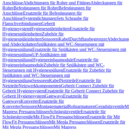
Anschlüsse
Abdichtungen für Rohre und Fittings
Abdeckungen für
Rohre
Befestigungen für Rohre
Befestigungen für
Anschlüsse
Ersatzteile für Befestigungen für
Anschlüsse
Systemdichtungen
Sets Schraube für
Flanschverbindungen
Geberit
Hygienesystem
Hygienespüleinheiten
Ersatzteile für
Hygienespüleinheiten
Zubehör für
Hygienespüleinheiten
Sensoren
Kabel
Durchflussbegrenzer
Abdeckung
und Abdeckplatten
Spülkästen und WC-Steuerungen mit
Hygienespülung
Ersatzteile für Spülkästen und WC-Steuerungen mit
Hygienespülung
UP-Spülkästen mit
Hygienespülung
Hygieneeinbaumodule
Ersatzteile für
Hygieneeinbaumodule
Zubehör für Spülkästen und WC-
Steuerungen mit Hygienespülung
Ersatzteile für Zubehör für
Spülkästen und WC-Steuerungen mit
Hygienespülung
Sensoren
Kabel
Netzteile
Ersatzteile für
Netzteile
Netzwerkkomponenten
Geberit Connect Zubehör für
Geberit Hygienesystem
Ersatzteile für Geberit Connect Zubehör für
Geberit Hygienesystem
Gateways
Ersatzteile für
Gateways
Konverter
Ersatzteile für
Konverter
Sensoren
Montagematerial
Rohrarmaturen
Geradsitzventile
Mi
Mapress Pressanschlüssen
Schrägsitzventile
Ersatzteile für
Schrägsitzventile
Mit FlowFit Pressanschlüssen
Ersatzteile für Mit
FlowFit Pressanschlüssen
Mit Mepla Pressanschlüssen
Ersatzteile für
Mit Mepla Pressanschlüssen
Mit Mapress