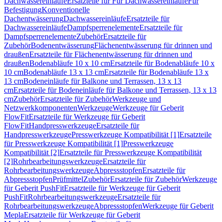
Dachwassereinläufe
Ersatzteile für Für Dachwassereinläufe
Für
Befestigung
Konventionelle
Dachentwässerung
Dachwassereinläufe
Ersatzteile für
Dachwassereinläufe
Dampfsperrenelemente
Ersatzteile für
Dampfsperrenelemente
Zubehör
Ersatzteile für
Zubehör
Bodenentwässerung
Flächenentwässerung für drinnen und
draußen
Ersatzteile für Flächenentwässerung für drinnen und
draußen
Bodenabläufe 10 x 10 cm
Ersatzteile für Bodenabläufe 10 x
10 cm
Bodenabläufe 13 x 13 cm
Ersatzteile für Bodenabläufe 13 x
13 cm
Bodeneinläufe für Balkone und Terrassen, 13 x 13
cm
Ersatzteile für Bodeneinläufe für Balkone und Terrassen, 13 x 13
cm
Zubehör
Ersatzteile für Zubehör
Werkzeuge und
Netzwerkkomponenten
Werkzeuge
Werkzeuge für Geberit
FlowFit
Ersatzteile für Werkzeuge für Geberit
FlowFit
Handpresswerkzeuge
Ersatzteile für
Handpresswerkzeuge
Presswerkzeuge Kompatibilität [1]
Ersatzteile
für Presswerkzeuge Kompatibilität [1]
Presswerkzeuge
Kompatibilität [2]
Ersatzteile für Presswerkzeuge Kompatibilität
[2]
Rohrbearbeitungswerkzeuge
Ersatzteile für
Rohrbearbeitungswerkzeuge
Abpressstopfen
Ersatzteile für
Abpressstopfen
Prüfmittel
Zubehör
Ersatzteile für Zubehör
Werkzeuge
für Geberit PushFit
Ersatzteile für Werkzeuge für Geberit
PushFit
Rohrbearbeitungswerkzeuge
Ersatzteile für
Rohrbearbeitungswerkzeuge
Abpressstopfen
Werkzeuge für Geberit
Mepla
Ersatzteile für Werkzeuge für Geberit