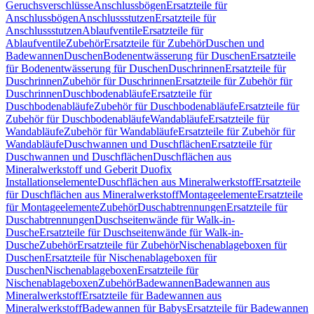
Geruchsverschlüsse
Anschlussbögen
Ersatzteile für
Anschlussbögen
Anschlussstutzen
Ersatzteile für
Anschlussstutzen
Ablaufventile
Ersatzteile für
Ablaufventile
Zubehör
Ersatzteile für Zubehör
Duschen und
Badewannen
Duschen
Bodenentwässerung für Duschen
Ersatzteile
für Bodenentwässerung für Duschen
Duschrinnen
Ersatzteile für
Duschrinnen
Zubehör für Duschrinnen
Ersatzteile für Zubehör für
Duschrinnen
Duschbodenabläufe
Ersatzteile für
Duschbodenabläufe
Zubehör für Duschbodenabläufe
Ersatzteile für
Zubehör für Duschbodenabläufe
Wandabläufe
Ersatzteile für
Wandabläufe
Zubehör für Wandabläufe
Ersatzteile für Zubehör für
Wandabläufe
Duschwannen und Duschflächen
Ersatzteile für
Duschwannen und Duschflächen
Duschflächen aus
Mineralwerkstoff und Geberit Duofix
Installationselemente
Duschflächen aus Mineralwerkstoff
Ersatzteile
für Duschflächen aus Mineralwerkstoff
Montageelemente
Ersatzteile
für Montageelemente
Zubehör
Duschabtrennungen
Ersatzteile für
Duschabtrennungen
Duschseitenwände für Walk-in-
Dusche
Ersatzteile für Duschseitenwände für Walk-in-
Dusche
Zubehör
Ersatzteile für Zubehör
Nischenablageboxen für
Duschen
Ersatzteile für Nischenablageboxen für
Duschen
Nischenablageboxen
Ersatzteile für
Nischenablageboxen
Zubehör
Badewannen
Badewannen aus
Mineralwerkstoff
Ersatzteile für Badewannen aus
Mineralwerkstoff
Badewannen für Babys
Ersatzteile für Badewannen