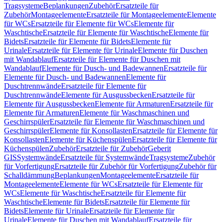
Tragsysteme
Beplankungen
Zubehör
Ersatzteile für
Zubehör
Montageelemente
Ersatzteile für Montageelemente
Elemente
für WCs
Ersatzteile für Elemente für WCs
Elemente für
Waschtische
Ersatzteile für Elemente für Waschtische
Elemente für
Bidets
Ersatzteile für Elemente für Bidets
Elemente für
Urinale
Ersatzteile für Elemente für Urinale
Elemente für Duschen
mit Wandablauf
Ersatzteile für Elemente für Duschen mit
Wandablauf
Elemente für Dusch- und Badewannen
Ersatzteile für
Elemente für Dusch- und Badewannen
Elemente für
Duschtrennwände
Ersatzteile für Elemente für
Duschtrennwände
Elemente für Ausgussbecken
Ersatzteile für
Elemente für Ausgussbecken
Elemente für Armaturen
Ersatzteile für
Elemente für Armaturen
Elemente für Waschmaschinen und
Geschirrspüler
Ersatzteile für Elemente für Waschmaschinen und
Geschirrspüler
Elemente für Konsollasten
Ersatzteile für Elemente für
Konsollasten
Elemente für Küchenspülen
Ersatzteile für Elemente für
Küchenspülen
Zubehör
Ersatzteile für Zubehör
Geberit
GIS
Systemwände
Ersatzteile für Systemwände
Tragsysteme
Zubehör
für Vorfertigung
Ersatzteile für Zubehör für Vorfertigung
Zubehör für
Schalldämmung
Beplankungen
Montageelemente
Ersatzteile für
Montageelemente
Elemente für WCs
Ersatzteile für Elemente für
WCs
Elemente für Waschtische
Ersatzteile für Elemente für
Waschtische
Elemente für Bidets
Ersatzteile für Elemente für
Bidets
Elemente für Urinale
Ersatzteile für Elemente für
Urinale
Elemente für Duschen mit Wandablauf
Ersatzteile für