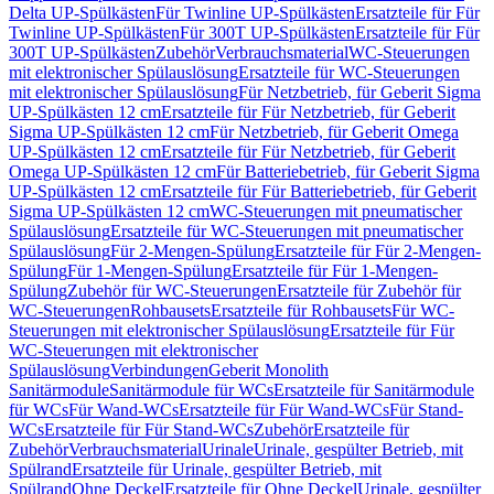
Delta UP-Spülkästen
Für Twinline UP-Spülkästen
Ersatzteile für Für
Twinline UP-Spülkästen
Für 300T UP-Spülkästen
Ersatzteile für Für
300T UP-Spülkästen
Zubehör
Verbrauchsmaterial
WC-Steuerungen
mit elektronischer Spülauslösung
Ersatzteile für WC-Steuerungen
mit elektronischer Spülauslösung
Für Netzbetrieb, für Geberit Sigma
UP-Spülkästen 12 cm
Ersatzteile für Für Netzbetrieb, für Geberit
Sigma UP-Spülkästen 12 cm
Für Netzbetrieb, für Geberit Omega
UP-Spülkästen 12 cm
Ersatzteile für Für Netzbetrieb, für Geberit
Omega UP-Spülkästen 12 cm
Für Batteriebetrieb, für Geberit Sigma
UP-Spülkästen 12 cm
Ersatzteile für Für Batteriebetrieb, für Geberit
Sigma UP-Spülkästen 12 cm
WC-Steuerungen mit pneumatischer
Spülauslösung
Ersatzteile für WC-Steuerungen mit pneumatischer
Spülauslösung
Für 2-Mengen-Spülung
Ersatzteile für Für 2-Mengen-
Spülung
Für 1-Mengen-Spülung
Ersatzteile für Für 1-Mengen-
Spülung
Zubehör für WC-Steuerungen
Ersatzteile für Zubehör für
WC-Steuerungen
Rohbausets
Ersatzteile für Rohbausets
Für WC-
Steuerungen mit elektronischer Spülauslösung
Ersatzteile für Für
WC-Steuerungen mit elektronischer
Spülauslösung
Verbindungen
Geberit Monolith
Sanitärmodule
Sanitärmodule für WCs
Ersatzteile für Sanitärmodule
für WCs
Für Wand-WCs
Ersatzteile für Für Wand-WCs
Für Stand-
WCs
Ersatzteile für Für Stand-WCs
Zubehör
Ersatzteile für
Zubehör
Verbrauchsmaterial
Urinale
Urinale, gespülter Betrieb, mit
Spülrand
Ersatzteile für Urinale, gespülter Betrieb, mit
Spülrand
Ohne Deckel
Ersatzteile für Ohne Deckel
Urinale, gespülter