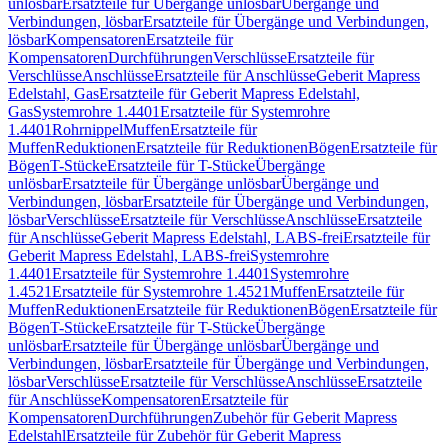
unlösbar
Ersatzteile für Übergänge unlösbar
Übergänge und
Verbindungen, lösbar
Ersatzteile für Übergänge und Verbindungen,
lösbar
Kompensatoren
Ersatzteile für
Kompensatoren
Durchführungen
Verschlüsse
Ersatzteile für
Verschlüsse
Anschlüsse
Ersatzteile für Anschlüsse
Geberit Mapress
Edelstahl, Gas
Ersatzteile für Geberit Mapress Edelstahl,
Gas
Systemrohre 1.4401
Ersatzteile für Systemrohre
1.4401
Rohrnippel
Muffen
Ersatzteile für
Muffen
Reduktionen
Ersatzteile für Reduktionen
Bögen
Ersatzteile für
Bögen
T-Stücke
Ersatzteile für T-Stücke
Übergänge
unlösbar
Ersatzteile für Übergänge unlösbar
Übergänge und
Verbindungen, lösbar
Ersatzteile für Übergänge und Verbindungen,
lösbar
Verschlüsse
Ersatzteile für Verschlüsse
Anschlüsse
Ersatzteile
für Anschlüsse
Geberit Mapress Edelstahl, LABS-frei
Ersatzteile für
Geberit Mapress Edelstahl, LABS-frei
Systemrohre
1.4401
Ersatzteile für Systemrohre 1.4401
Systemrohre
1.4521
Ersatzteile für Systemrohre 1.4521
Muffen
Ersatzteile für
Muffen
Reduktionen
Ersatzteile für Reduktionen
Bögen
Ersatzteile für
Bögen
T-Stücke
Ersatzteile für T-Stücke
Übergänge
unlösbar
Ersatzteile für Übergänge unlösbar
Übergänge und
Verbindungen, lösbar
Ersatzteile für Übergänge und Verbindungen,
lösbar
Verschlüsse
Ersatzteile für Verschlüsse
Anschlüsse
Ersatzteile
für Anschlüsse
Kompensatoren
Ersatzteile für
Kompensatoren
Durchführungen
Zubehör für Geberit Mapress
Edelstahl
Ersatzteile für Zubehör für Geberit Mapress