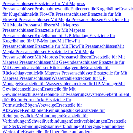
Pressanschlüssen
Ersatzteile für Mit Mapress
Pressanschlüssen
Probenahmeventile
Entleerventile
Kugelhähne
Ersatzt
für Kugelhähne
Mit FlowFit Pressanschlüssen
Ersatzteile für Mit
FlowFit Pressanschlüssen
Mit Mepla Pressanschlüssen
Ersatzteile für
Mit Mepla Pressanschlüssen
Mit Mapress
Pressanschlüssen
Ersatzteile für Mit Mapress
Pressanschlüssen
Kugelhähne für UP-Montage
Ersatzteile für
Kugelhähne für UP-Montage
Mit FlowFit
Pressanschlüssen
Ersatzteile für Mit FlowFit Pressanschlüssen
Mit
Mepla Pressanschlüssen
Ersatzteile für Mit Mepla
Pressanschlüssen
Mit Mapress Pressanschlüssen
Ersatzteile für Mit
Mapress Pressanschlüssen
Mit Gewindeanschlüssen
Ersatzteile für
Mit Gewindeanschlüssen
Rückschlagventile
Ersatzteile für
Rückschlagventile
Mit Mapress Pressanschlüssen
Ersatzteile für Mit
Mapress Pressanschlüssen
Wasserzählerstrecken für UP-
Montage
Ersatzteile für Wasserzählerstrecken für UP-Montage
Mit
Gewindeanschlüssen
Ersatzteile für Mit
Gewindeanschlüssen
Gebäude-Entwässerungssysteme
Geberit Silent-
db20
Rohre
Formstücke
Ersatzteile für
Formstücke
Bögen
Abzweige
Ersatzteile für
Abzweige
Reduktionen
Reinigungsstücke
Ersatzteile für
Reinigungsstücke
Verbindungen
Ersatzteile für
Verbindungen
Schweißverbindungen
Steckverbindungen
Ersatzteile
für Steckverbindungen
Spannverbindungen
Übergänge auf andere
Werkstoffe
Ersatzteile für Übergänge auf andere