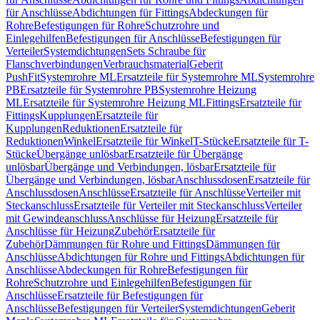
für Anschlüsse
Abdichtungen für Fittings
Abdeckungen für
Rohre
Befestigungen für Rohre
Schutzrohre und
Einlegehilfen
Befestigungen für Anschlüsse
Befestigungen für
Verteiler
Systemdichtungen
Sets Schraube für
Flanschverbindungen
Verbrauchsmaterial
Geberit
PushFit
Systemrohre ML
Ersatzteile für Systemrohre ML
Systemrohre
PB
Ersatzteile für Systemrohre PB
Systemrohre Heizung
ML
Ersatzteile für Systemrohre Heizung ML
Fittings
Ersatzteile für
Fittings
Kupplungen
Ersatzteile für
Kupplungen
Reduktionen
Ersatzteile für
Reduktionen
Winkel
Ersatzteile für Winkel
T-Stücke
Ersatzteile für T-
Stücke
Übergänge unlösbar
Ersatzteile für Übergänge
unlösbar
Übergänge und Verbindungen, lösbar
Ersatzteile für
Übergänge und Verbindungen, lösbar
Anschlussdosen
Ersatzteile für
Anschlussdosen
Anschlüsse
Ersatzteile für Anschlüsse
Verteiler mit
Steckanschluss
Ersatzteile für Verteiler mit Steckanschluss
Verteiler
mit Gewindeanschluss
Anschlüsse für Heizung
Ersatzteile für
Anschlüsse für Heizung
Zubehör
Ersatzteile für
Zubehör
Dämmungen für Rohre und Fittings
Dämmungen für
Anschlüsse
Abdichtungen für Rohre und Fittings
Abdichtungen für
Anschlüsse
Abdeckungen für Rohre
Befestigungen für
Rohre
Schutzrohre und Einlegehilfen
Befestigungen für
Anschlüsse
Ersatzteile für Befestigungen für
Anschlüsse
Befestigungen für Verteiler
Systemdichtungen
Geberit