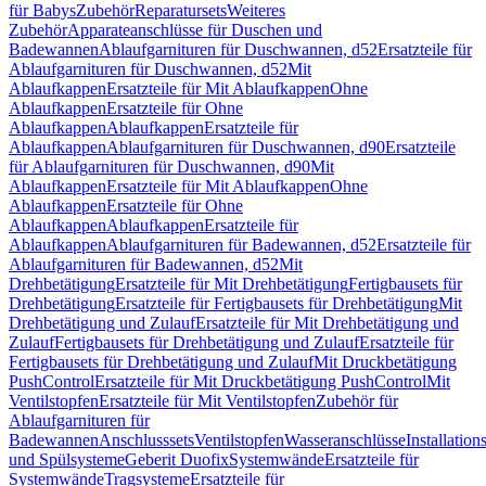
für Babys
Zubehör
Reparatursets
Weiteres
Zubehör
Apparateanschlüsse für Duschen und
Badewannen
Ablaufgarnituren für Duschwannen, d52
Ersatzteile für
Ablaufgarnituren für Duschwannen, d52
Mit
Ablaufkappen
Ersatzteile für Mit Ablaufkappen
Ohne
Ablaufkappen
Ersatzteile für Ohne
Ablaufkappen
Ablaufkappen
Ersatzteile für
Ablaufkappen
Ablaufgarnituren für Duschwannen, d90
Ersatzteile
für Ablaufgarnituren für Duschwannen, d90
Mit
Ablaufkappen
Ersatzteile für Mit Ablaufkappen
Ohne
Ablaufkappen
Ersatzteile für Ohne
Ablaufkappen
Ablaufkappen
Ersatzteile für
Ablaufkappen
Ablaufgarnituren für Badewannen, d52
Ersatzteile für
Ablaufgarnituren für Badewannen, d52
Mit
Drehbetätigung
Ersatzteile für Mit Drehbetätigung
Fertigbausets für
Drehbetätigung
Ersatzteile für Fertigbausets für Drehbetätigung
Mit
Drehbetätigung und Zulauf
Ersatzteile für Mit Drehbetätigung und
Zulauf
Fertigbausets für Drehbetätigung und Zulauf
Ersatzteile für
Fertigbausets für Drehbetätigung und Zulauf
Mit Druckbetätigung
PushControl
Ersatzteile für Mit Druckbetätigung PushControl
Mit
Ventilstopfen
Ersatzteile für Mit Ventilstopfen
Zubehör für
Ablaufgarnituren für
Badewannen
Anschlusssets
Ventilstopfen
Wasseranschlüsse
Installation
und Spülsysteme
Geberit Duofix
Systemwände
Ersatzteile für
Systemwände
Tragsysteme
Ersatzteile für