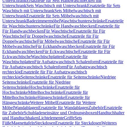
Unterschrank
Ersatzteile für Sets Handwaschbecken mit
Unterschrank
Sets Waschtisch mit Unterschrank
Ersatzteile für Sets
Waschtisch mit Unterschrank
Sets Möbelwaschtisch mit
Unterschrank
Ersatzteile für Sets Möbelwaschtisch mit
Unterschrank
Badezimmermöbel
Waschtischunterschränke
Ersatzteile
für Waschtischunterschränke
Für Handwaschbecken
Ersatzteile für
Für Handwaschbecken
Für Waschtische
Ersatzteile für Für
Waschtische
Für Doppelwaschtische
Ersatzteile für Für
Doppelwaschtische
Für Möbelwaschtische
Ersatzteile für Für
Möbelwaschtische
Für Eckhandwaschbecken
Ersatzteile für Für
Eckhandwaschbecken
Für Eckwaschtische
Ersatzteile für Für
Eckwaschtische
Waschtischplatten
Ersatzteile für
Waschtischplatten
Für Aufsatzwaschtisch Schalenform
Ersatzteile für
Für Aufsatzwaschtisch Schalenform
Für Aufsatzwaschtisch
rechteckig
Ersatzteile für Für Aufsatzwaschtisch
rechteckig
Seitenschränke
Ersatzteile für Seitenschränke
Niedrige
Seitenschränke
Ersatzteile für Niedrige
Seitenschränke
Hochschränke
Ersatzteile für
Hochschränke
Mittelhochschränke
Ersatzteile für
Mittelhochschränke
Hängeschränke
Ersatzteile für
Hängeschränke
Weitere Möbel
Ersatzteile für Weitere
Möbel
Wandablagen
Ersatzteile für Wandablagen
Zubehör
Ersatzteile
für Zubehör
Schubladeneinsätze und Ordnungsboxen
Handtuchhalter
und Handtuchhaken
Lichtelemente
Griffe
Sets
Füße
Magnettafeln
Steckdosen
Ersatzteile für Steckdosen
Weiteres