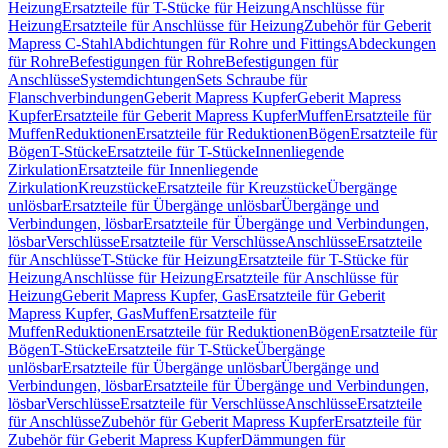
Heizung
Ersatzteile für T-Stücke für Heizung
Anschlüsse für
Heizung
Ersatzteile für Anschlüsse für Heizung
Zubehör für Geberit
Mapress C-Stahl
Abdichtungen für Rohre und Fittings
Abdeckungen
für Rohre
Befestigungen für Rohre
Befestigungen für
Anschlüsse
Systemdichtungen
Sets Schraube für
Flanschverbindungen
Geberit Mapress Kupfer
Geberit Mapress
Kupfer
Ersatzteile für Geberit Mapress Kupfer
Muffen
Ersatzteile für
Muffen
Reduktionen
Ersatzteile für Reduktionen
Bögen
Ersatzteile für
Bögen
T-Stücke
Ersatzteile für T-Stücke
Innenliegende
Zirkulation
Ersatzteile für Innenliegende
Zirkulation
Kreuzstücke
Ersatzteile für Kreuzstücke
Übergänge
unlösbar
Ersatzteile für Übergänge unlösbar
Übergänge und
Verbindungen, lösbar
Ersatzteile für Übergänge und Verbindungen,
lösbar
Verschlüsse
Ersatzteile für Verschlüsse
Anschlüsse
Ersatzteile
für Anschlüsse
T-Stücke für Heizung
Ersatzteile für T-Stücke für
Heizung
Anschlüsse für Heizung
Ersatzteile für Anschlüsse für
Heizung
Geberit Mapress Kupfer, Gas
Ersatzteile für Geberit
Mapress Kupfer, Gas
Muffen
Ersatzteile für
Muffen
Reduktionen
Ersatzteile für Reduktionen
Bögen
Ersatzteile für
Bögen
T-Stücke
Ersatzteile für T-Stücke
Übergänge
unlösbar
Ersatzteile für Übergänge unlösbar
Übergänge und
Verbindungen, lösbar
Ersatzteile für Übergänge und Verbindungen,
lösbar
Verschlüsse
Ersatzteile für Verschlüsse
Anschlüsse
Ersatzteile
für Anschlüsse
Zubehör für Geberit Mapress Kupfer
Ersatzteile für
Zubehör für Geberit Mapress Kupfer
Dämmungen für