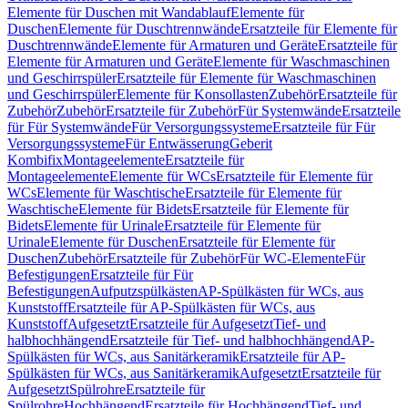
Elemente für Duschen mit Wandablauf
Elemente für
Duschen
Elemente für Duschtrennwände
Ersatzteile für Elemente für
Duschtrennwände
Elemente für Armaturen und Geräte
Ersatzteile für
Elemente für Armaturen und Geräte
Elemente für Waschmaschinen
und Geschirrspüler
Ersatzteile für Elemente für Waschmaschinen
und Geschirrspüler
Elemente für Konsollasten
Zubehör
Ersatzteile für
Zubehör
Zubehör
Ersatzteile für Zubehör
Für Systemwände
Ersatzteile
für Für Systemwände
Für Versorgungssysteme
Ersatzteile für Für
Versorgungssysteme
Für Entwässerung
Geberit
Kombifix
Montageelemente
Ersatzteile für
Montageelemente
Elemente für WCs
Ersatzteile für Elemente für
WCs
Elemente für Waschtische
Ersatzteile für Elemente für
Waschtische
Elemente für Bidets
Ersatzteile für Elemente für
Bidets
Elemente für Urinale
Ersatzteile für Elemente für
Urinale
Elemente für Duschen
Ersatzteile für Elemente für
Duschen
Zubehör
Ersatzteile für Zubehör
Für WC-Elemente
Für
Befestigungen
Ersatzteile für Für
Befestigungen
Aufputzspülkästen
AP-Spülkästen für WCs, aus
Kunststoff
Ersatzteile für AP-Spülkästen für WCs, aus
Kunststoff
Aufgesetzt
Ersatzteile für Aufgesetzt
Tief- und
halbhochhängend
Ersatzteile für Tief- und halbhochhängend
AP-
Spülkästen für WCs, aus Sanitärkeramik
Ersatzteile für AP-
Spülkästen für WCs, aus Sanitärkeramik
Aufgesetzt
Ersatzteile für
Aufgesetzt
Spülrohre
Ersatzteile für
Spülrohre
Hochhängend
Ersatzteile für Hochhängend
Tief- und