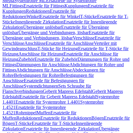
Mepla
Systemrohre ML
Ersatzteile für Systemrohre
ML
Fittings
Ersatzteile für Fittings
Kupplungen
Ersatzteile für
Kupplungen
Reduktionen
Ersatzteile für
Reduktionen
Winkel
Ersatzteile für Winkel
T-Stücke
Ersatzteile für T-
Stücke
Innenliegende Zirkulation
Ersatzteile für Innenliegende
Zirkulation
Übergänge unlösbar
Ersatzteile für Übergänge
unlösbar
Übergänge und Verbindungen, lösbar
Ersatzteile für
Übergänge und Verbindungen, lösbar
Verschlüsse
Ersatzteile für
Verschlüsse
Anschlüsse
Ersatzteile für Anschlüsse
Verteiler mit
Gewindeanschluss
T-Stücke für Heizung
Ersatzteile für T-Stücke für
Heizung
Anschlüsse für Heizung
Ersatzteile für Anschlüsse für
Heizung
Zubehör
Ersatzteile für Zubehör
Dämmungen für Rohre und
Fittings
Dämmungen für Anschlüsse
Abdichtungen für Rohre und
Fittings
Abdichtungen für Anschlüsse
Abdeckungen für
Rohre
Befestigungen für Rohre
Befestigungen für
Anschlüsse
Ersatzteile für Befestigungen für
Anschlüsse
Systemdichtungen
Sets Schraube für
Flanschverbindungen
Geberit Mapress Edelstahl
Geberit Mapress
Edelstahl
Ersatzteile für Geberit Mapress Edelstahl
Systemrohre
1.4401
Ersatzteile für Systemrohre 1.4401
Systemrohre
1.4521
Ersatzteile für Systemrohre
1.4521
Rohrnippel
Muffen
Ersatzteile für
Muffen
Reduktionen
Ersatzteile für Reduktionen
Bögen
Ersatzteile für
Bögen
T-Stücke
Ersatzteile für T-Stücke
Innenliegende
Zirkulation
Ersatzteile für Innenliegende Zirkulation
Übergänge