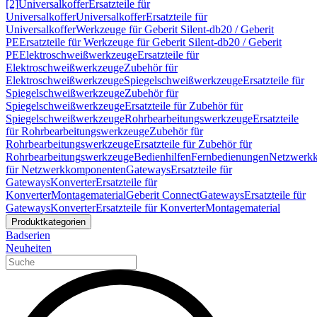
[2]
Universalkoffer
Ersatzteile für
Universalkoffer
Universalkoffer
Ersatzteile für
Universalkoffer
Werkzeuge für Geberit Silent-db20 / Geberit
PE
Ersatzteile für Werkzeuge für Geberit Silent-db20 / Geberit
PE
Elektroschweißwerkzeuge
Ersatzteile für
Elektroschweißwerkzeuge
Zubehör für
Elektroschweißwerkzeuge
Spiegelschweißwerkzeuge
Ersatzteile für
Spiegelschweißwerkzeuge
Zubehör für
Spiegelschweißwerkzeuge
Ersatzteile für Zubehör für
Spiegelschweißwerkzeuge
Rohrbearbeitungswerkzeuge
Ersatzteile
für Rohrbearbeitungswerkzeuge
Zubehör für
Rohrbearbeitungswerkzeuge
Ersatzteile für Zubehör für
Rohrbearbeitungswerkzeuge
Bedienhilfen
Fernbedienungen
Netzwerk
für Netzwerkkomponenten
Gateways
Ersatzteile für
Gateways
Konverter
Ersatzteile für
Konverter
Montagematerial
Geberit Connect
Gateways
Ersatzteile für
Gateways
Konverter
Ersatzteile für Konverter
Montagematerial
Produktkategorien
Badserien
Neuheiten