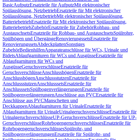
Basic
Aufputz
Ersatzteile für Aufputz
Mit elektronischer
Spülauslösung, Netzbetrieb
Ersatzteile für Mit elektronischer
Spülauslösung, Netzbetrieb
Mit elektronischer Spülauslösung,
Batteriebetrieb
Ersatzteile für Mit elektronischer Spülauslösung,
Batteriebetrieb
Zubehör
Ersatzteile für Zubehör
Rohbau- und
Austauschsets
Ersatzteile für Rohbau- und Austauschsets
Spülrohre,
Spülbögen und Übergänge
Renovierungssets
Ersatzteile für
Renovierungssets
Abdeckplatten
Sonstiges
Zubehör
Bedienhilfen
Apparateanschlüsse für WCs, Urinale und
Bidets
Ablaufgarnituren für WCs und Ausgüsse
Ersatzteile für
Ablaufgarnituren für WCs und
Ausgüsse
Geruchsverschlüsse
Ersatzteile für
Geruchsverschlüsse
Anschlussbögen
Ersatzteile für
Anschlussbögen
Anschlussstutzen
Ersatzteile für
Anschlussstutzen
Anschlusssets
Ersatzteile für
Anschlusssets
Spülbogenverlängerungen
Ersatzteile für
Spülbogenverlängerungen
Anschlüsse aus PVC
Ersatzteile für
Anschlüsse aus PVC
Manschetten und
Deckkappen
Ablaufgarnituren für Urinale
Ersatzteile für
Ablaufgarnituren für Urinale
Urinalgeruchsverschlüsse
Ersatzteile für
Urinalgeruchsverschlüsse
UP-Geruchsverschlüsse
Ersatzteile für UP-
Geruchsverschlüsse
Rohrbogengeruchsverschlüsses
Ersatzteile für
Rohrbogengeruchsverschlüsses
Spülrohr- und
Spülbogenverlängerungen
Ersatzteile für Spülrohr- und
Spülbogenverlängerungen
Anschlussstutzen
Ersatzteile für