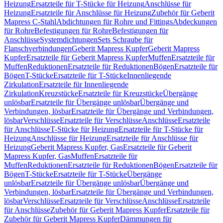
Heizung
Ersatzteile für T-Stücke für Heizung
Anschlüsse für
Heizung
Ersatzteile für Anschlüsse für Heizung
Zubehör für Geberit
Mapress C-Stahl
Abdichtungen für Rohre und Fittings
Abdeckungen
für Rohre
Befestigungen für Rohre
Befestigungen für
Anschlüsse
Systemdichtungen
Sets Schraube für
Flanschverbindungen
Geberit Mapress Kupfer
Geberit Mapress
Kupfer
Ersatzteile für Geberit Mapress Kupfer
Muffen
Ersatzteile für
Muffen
Reduktionen
Ersatzteile für Reduktionen
Bögen
Ersatzteile für
Bögen
T-Stücke
Ersatzteile für T-Stücke
Innenliegende
Zirkulation
Ersatzteile für Innenliegende
Zirkulation
Kreuzstücke
Ersatzteile für Kreuzstücke
Übergänge
unlösbar
Ersatzteile für Übergänge unlösbar
Übergänge und
Verbindungen, lösbar
Ersatzteile für Übergänge und Verbindungen,
lösbar
Verschlüsse
Ersatzteile für Verschlüsse
Anschlüsse
Ersatzteile
für Anschlüsse
T-Stücke für Heizung
Ersatzteile für T-Stücke für
Heizung
Anschlüsse für Heizung
Ersatzteile für Anschlüsse für
Heizung
Geberit Mapress Kupfer, Gas
Ersatzteile für Geberit
Mapress Kupfer, Gas
Muffen
Ersatzteile für
Muffen
Reduktionen
Ersatzteile für Reduktionen
Bögen
Ersatzteile für
Bögen
T-Stücke
Ersatzteile für T-Stücke
Übergänge
unlösbar
Ersatzteile für Übergänge unlösbar
Übergänge und
Verbindungen, lösbar
Ersatzteile für Übergänge und Verbindungen,
lösbar
Verschlüsse
Ersatzteile für Verschlüsse
Anschlüsse
Ersatzteile
für Anschlüsse
Zubehör für Geberit Mapress Kupfer
Ersatzteile für
Zubehör für Geberit Mapress Kupfer
Dämmungen für