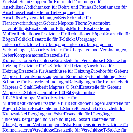
Edelstahl
Schutzkappen für Rohrende
Dämmungen für
Anschlüsse
Abdichtungen für Rohre und Fittings
Befestigungen für
Anschlüsse
Ersatzteile für Befestigungen für
Anschlüsse
Systemdichtungen
Sets Schraube für
Flanschverbindungen
Geberit Mapress Therm
Systemrohre
Therm
Fittings
Ersatzteile für Fittings
Muffen
Ersatzteile für
Muffen
Reduktionen
Ersatzteile für Reduktionen
Bögen
Ersatzteile für
Bögen
T-Stücke
Ersatzteile für T-Stücke
Übergänge
unlösbar
Ersatzteile für Übergänge unlösbar
Übergänge und
Verbindungen, lösbar
Ersatzteile für Übergänge und Verbindungen,
lösbar
Kompensatoren
Ersatzteile für
Kompensatoren
Verschlüsse
Ersatzteile für Verschlüsse
T-Stücke für
Heizung
Ersatzteile für T-Stücke für Heizung
Anschlüsse für
Heizung
Ersatzteile für Anschlüsse für Heizung
Zubehör für Geberit
Mapress Therm
Schutzkappen für Rohrende
Systemdichtungen
Sets
Schraube für Flanschverbindungen
Befestigungen für Rohre
Geberit
Mapress C-Stahl
Geberit Mapress C-Stahl
Ersatzteile für Geberit
Mapress C-Stahl
Systemrohre 1.0034
Systemrohre
1.0215
Rohrnippel
Muffen
Ersatzteile für
Muffen
Reduktionen
Ersatzteile für Reduktionen
Bögen
Ersatzteile für
Bögen
T-Stücke
Ersatzteile für T-Stücke
Kreuzstücke
Ersatzteile für
Kreuzstücke
Übergänge unlösbar
Ersatzteile für Übergänge
unlösbar
Übergänge und Verbindungen, lösbar
Ersatzteile für
Übergänge und Verbindungen, lösbar
Kompensatoren
Ersatzteile für
Kompensatoren
Verschlüsse
Ersatzteile für Verschlüsse
T-Stücke für