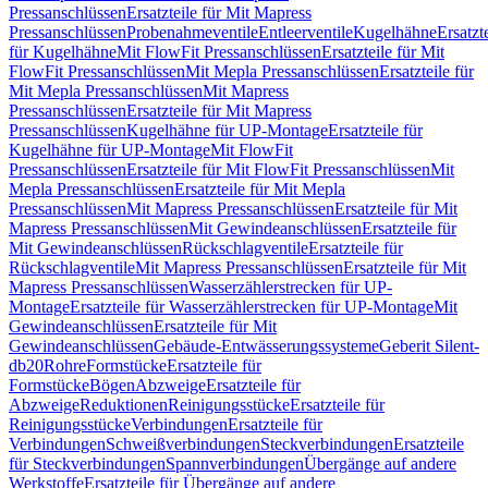
Pressanschlüssen
Ersatzteile für Mit Mapress
Pressanschlüssen
Probenahmeventile
Entleerventile
Kugelhähne
Ersatzt
für Kugelhähne
Mit FlowFit Pressanschlüssen
Ersatzteile für Mit
FlowFit Pressanschlüssen
Mit Mepla Pressanschlüssen
Ersatzteile für
Mit Mepla Pressanschlüssen
Mit Mapress
Pressanschlüssen
Ersatzteile für Mit Mapress
Pressanschlüssen
Kugelhähne für UP-Montage
Ersatzteile für
Kugelhähne für UP-Montage
Mit FlowFit
Pressanschlüssen
Ersatzteile für Mit FlowFit Pressanschlüssen
Mit
Mepla Pressanschlüssen
Ersatzteile für Mit Mepla
Pressanschlüssen
Mit Mapress Pressanschlüssen
Ersatzteile für Mit
Mapress Pressanschlüssen
Mit Gewindeanschlüssen
Ersatzteile für
Mit Gewindeanschlüssen
Rückschlagventile
Ersatzteile für
Rückschlagventile
Mit Mapress Pressanschlüssen
Ersatzteile für Mit
Mapress Pressanschlüssen
Wasserzählerstrecken für UP-
Montage
Ersatzteile für Wasserzählerstrecken für UP-Montage
Mit
Gewindeanschlüssen
Ersatzteile für Mit
Gewindeanschlüssen
Gebäude-Entwässerungssysteme
Geberit Silent-
db20
Rohre
Formstücke
Ersatzteile für
Formstücke
Bögen
Abzweige
Ersatzteile für
Abzweige
Reduktionen
Reinigungsstücke
Ersatzteile für
Reinigungsstücke
Verbindungen
Ersatzteile für
Verbindungen
Schweißverbindungen
Steckverbindungen
Ersatzteile
für Steckverbindungen
Spannverbindungen
Übergänge auf andere
Werkstoffe
Ersatzteile für Übergänge auf andere