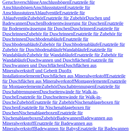
Geruchsverschlüsse
Anschlussbögen
Ersatzteile für
Anschlussbögen
Anschlussstutzen
Ersatzteile für
Anschlussstutzen
Ablaufventile
Ersatzteile für
Ablaufventile
Zubehör
Ersatzteile für Zubehör
Duschen und
Badewannen
Duschen
Bodenentwässerung für Duschen
Ersatzteile
für Bodenentwässerung für Duschen
Duschrinnen
Ersatzteile für
Duschrinnen
Zubehör für Duschrinnen
Ersatzteile für Zubehör für
Duschrinnen
Duschbodenabläufe
Ersatzteile für
Duschbodenabläufe
Zubehör für Duschbodenabläufe
Ersatzteile für
Zubehör für Duschbodenabläufe
Wandabläufe
Ersatzteile für
Wandabläufe
Zubehör für Wandabläufe
Ersatzteile für Zubehör für
Wandabläufe
Duschwannen und Duschflächen
Ersatzteile für
Duschwannen und Duschflächen
Duschflächen aus
Mineralwerkstoff und Geberit Duofix
Installationselemente
Duschflächen aus Mineralwerkstoff
Ersatzteile
für Duschflächen aus Mineralwerkstoff
Montageelemente
Ersatzteile
für Montageelemente
Zubehör
Duschabtrennungen
Ersatzteile für
Duschabtrennungen
Duschseitenwände für Walk-in-
Dusche
Ersatzteile für Duschseitenwände für Walk-in-
Dusche
Zubehör
Ersatzteile für Zubehör
Nischenablageboxen für
Duschen
Ersatzteile für Nischenablageboxen für
Duschen
Nischenablageboxen
Ersatzteile für
Nischenablageboxen
Zubehör
Badewannen
Badewannen aus
Mineralwerkstoff
Ersatzteile für Badewannen aus
Mineralwerkstoff
Badewannen für Babys
Ersatzteile für Badewannen