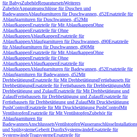
für Babys
Zubehör
Reparatursets
Weiteres
Zubehör
Apparateanschlüsse für Duschen und
Badewannen
Ablaufgarnituren für Duschwannen, d52
Ersatzteile für
Ablaufgarnituren für Duschwannen, d52
Mit
Ablaufkappen
Ersatzteile für Mit Ablaufkappen
Ohne
Ablaufkappen
Ersatzteile für Ohne
Ablaufkappen
Ablaufkappen
Ersatzteile für
Ablaufkappen
Ablaufgarnituren für Duschwannen, d90
Ersatzteile
für Ablaufgarnituren für Duschwannen, d90
Mit
Ablaufkappen
Ersatzteile für Mit Ablaufkappen
Ohne
Ablaufkappen
Ersatzteile für Ohne
Ablaufkappen
Ablaufkappen
Ersatzteile für
Ablaufkappen
Ablaufgarnituren für Badewannen, d52
Ersatzteile für
Ablaufgarnituren für Badewannen, d52
Mit
Drehbetätigung
Ersatzteile für Mit Drehbetätigung
Fertigbausets für
Drehbetätigung
Ersatzteile für Fertigbausets für Drehbetätigung
Mit
Drehbetätigung und Zulauf
Ersatzteile für Mit Drehbetätigung und
Zulauf
Fertigbausets für Drehbetätigung und Zulauf
Ersatzteile für
Fertigbausets für Drehbetätigung und Zulauf
Mit Druckbetätigung
PushControl
Ersatzteile für Mit Druckbetätigung PushControl
Mit
Ventilstopfen
Ersatzteile für Mit Ventilstopfen
Zubehör für
Ablaufgarnituren für
Badewannen
Anschlusssets
Ventilstopfen
Wasseranschlüsse
Installation
und Spülsysteme
Geberit Duofix
Systemwände
Ersatzteile für
Systemwände
Tragsysteme
Ersatzteile für