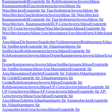
Raumsparmodell
Ersatzteile für Rohrbogengeruchsverschlüsse,
Raumsparmodell
Tauchrohrgeruchsverschlüsse für
Waschbecken
Ersatzteile für Tauchrohrgeruchsverschlüsse für
Waschbecken
Tauchrohrgeruchsverschlüsse für Waschbecken,
Raumsparmodell
Ersatzteile für Tauchrohrgeruchsverschlüsse für
Waschbecken, Raumsparmodell
UP-Geruchsverschlüsse
Ersatzteile
für UP-Geruchsverschlüsse
Waschbeckenanschlüsse
Ersatzteile für
Waschbeckenanschlüsse
Anschlussstutzen
Anschlussbögen
Abdeckung
für
Anschlüsse
Dichtungen
Standrohre
Verlängerungen
Betätigungen
Ablauf
für Spülbecken
Ersatzteile für Ablaufgarnituren für
Spülbecken
Rohrbogengeruchsverschlüsse
Ersatzteile für
Rohrbogengeruchsverschlüsse
Doppelkammergeruchsverschlüsse
Ersa
für
Doppelkammergeruchsverschlüsse
Spülbeckenanschlüsse
Ersatzteile
für Spülbeckenanschlüsse
Anschlussstutzen
Ersatzteile für
Anschlussstutzen
Zubehör
Ersatzteile für Zubehör
Ablaufgarnituren
für Geräte
Ersatzteile für Ablaufgarnituren für
Geräte
Rohrbogengeruchsverschlüsse
Ersatzteile für
Rohrbogengeruchsverschlüsse
UP-Geruchsverschlüsse
Ersatzteile für
UP-Geruchsverschlüsse
AP-Geruchsverschlüsse
Ersatzteile für AP-
Geruchsverschlüsse
Anschlüsse
Ersatzteile für
Anschlüsse
Zubehör
Ablaufgarnituren für Ausgussbecken
Ersatzteile
für Ablaufgarnituren für
Ausgussbecken
Geruchsverschlüsse
Ersatzteile für