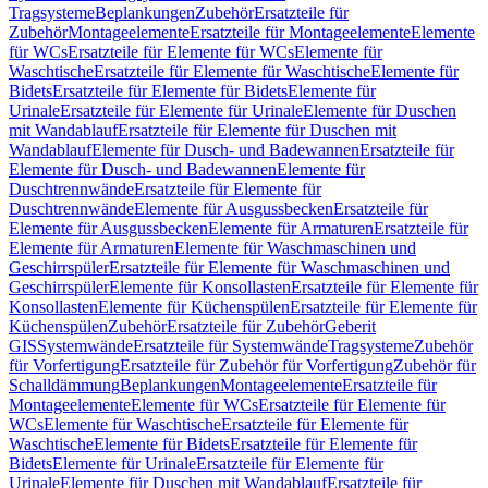
Tragsysteme
Beplankungen
Zubehör
Ersatzteile für
Zubehör
Montageelemente
Ersatzteile für Montageelemente
Elemente
für WCs
Ersatzteile für Elemente für WCs
Elemente für
Waschtische
Ersatzteile für Elemente für Waschtische
Elemente für
Bidets
Ersatzteile für Elemente für Bidets
Elemente für
Urinale
Ersatzteile für Elemente für Urinale
Elemente für Duschen
mit Wandablauf
Ersatzteile für Elemente für Duschen mit
Wandablauf
Elemente für Dusch- und Badewannen
Ersatzteile für
Elemente für Dusch- und Badewannen
Elemente für
Duschtrennwände
Ersatzteile für Elemente für
Duschtrennwände
Elemente für Ausgussbecken
Ersatzteile für
Elemente für Ausgussbecken
Elemente für Armaturen
Ersatzteile für
Elemente für Armaturen
Elemente für Waschmaschinen und
Geschirrspüler
Ersatzteile für Elemente für Waschmaschinen und
Geschirrspüler
Elemente für Konsollasten
Ersatzteile für Elemente für
Konsollasten
Elemente für Küchenspülen
Ersatzteile für Elemente für
Küchenspülen
Zubehör
Ersatzteile für Zubehör
Geberit
GIS
Systemwände
Ersatzteile für Systemwände
Tragsysteme
Zubehör
für Vorfertigung
Ersatzteile für Zubehör für Vorfertigung
Zubehör für
Schalldämmung
Beplankungen
Montageelemente
Ersatzteile für
Montageelemente
Elemente für WCs
Ersatzteile für Elemente für
WCs
Elemente für Waschtische
Ersatzteile für Elemente für
Waschtische
Elemente für Bidets
Ersatzteile für Elemente für
Bidets
Elemente für Urinale
Ersatzteile für Elemente für
Urinale
Elemente für Duschen mit Wandablauf
Ersatzteile für