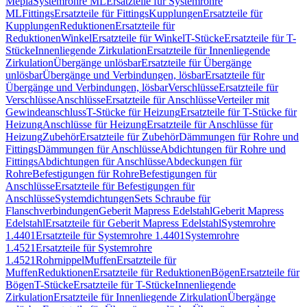
Mepla
Systemrohre ML
Ersatzteile für Systemrohre
ML
Fittings
Ersatzteile für Fittings
Kupplungen
Ersatzteile für
Kupplungen
Reduktionen
Ersatzteile für
Reduktionen
Winkel
Ersatzteile für Winkel
T-Stücke
Ersatzteile für T-
Stücke
Innenliegende Zirkulation
Ersatzteile für Innenliegende
Zirkulation
Übergänge unlösbar
Ersatzteile für Übergänge
unlösbar
Übergänge und Verbindungen, lösbar
Ersatzteile für
Übergänge und Verbindungen, lösbar
Verschlüsse
Ersatzteile für
Verschlüsse
Anschlüsse
Ersatzteile für Anschlüsse
Verteiler mit
Gewindeanschluss
T-Stücke für Heizung
Ersatzteile für T-Stücke für
Heizung
Anschlüsse für Heizung
Ersatzteile für Anschlüsse für
Heizung
Zubehör
Ersatzteile für Zubehör
Dämmungen für Rohre und
Fittings
Dämmungen für Anschlüsse
Abdichtungen für Rohre und
Fittings
Abdichtungen für Anschlüsse
Abdeckungen für
Rohre
Befestigungen für Rohre
Befestigungen für
Anschlüsse
Ersatzteile für Befestigungen für
Anschlüsse
Systemdichtungen
Sets Schraube für
Flanschverbindungen
Geberit Mapress Edelstahl
Geberit Mapress
Edelstahl
Ersatzteile für Geberit Mapress Edelstahl
Systemrohre
1.4401
Ersatzteile für Systemrohre 1.4401
Systemrohre
1.4521
Ersatzteile für Systemrohre
1.4521
Rohrnippel
Muffen
Ersatzteile für
Muffen
Reduktionen
Ersatzteile für Reduktionen
Bögen
Ersatzteile für
Bögen
T-Stücke
Ersatzteile für T-Stücke
Innenliegende
Zirkulation
Ersatzteile für Innenliegende Zirkulation
Übergänge