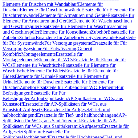
Elemente für Duschen mit Wandablauf
Elemente für
Duschen
Elemente für Duschtrennwände
Ersatzteile für Elemente für
Duschtrennwände
Elemente für Armaturen und Geräte
Ersatzteile für
Elemente für Armaturen und Geräte
Elemente für Waschmaschinen
und Geschirrspüler
Ersatzteile für Elemente für Waschmaschinen
und Geschirrspüler
Elemente für Konsollasten
Zubehör
Ersatzteile für
Zubehör
Zubehör
Ersatzteile für Zubehör
Für Systemwände
Ersatzteile
für Für Systemwände
Für Versorgungssysteme
Ersatzteile für Für
Versorgungssysteme
Für Entwässerung
Geberit
Kombifix
Montageelemente
Ersatzteile für
Montageelemente
Elemente für WCs
Ersatzteile für Elemente für
WCs
Elemente für Waschtische
Ersatzteile für Elemente für
Waschtische
Elemente für Bidets
Ersatzteile für Elemente für
Bidets
Elemente für Urinale
Ersatzteile für Elemente für
Urinale
Elemente für Duschen
Ersatzteile für Elemente für
Duschen
Zubehör
Ersatzteile für Zubehör
Für WC-Elemente
Für
Befestigungen
Ersatzteile für Für
Befestigungen
Aufputzspülkästen
AP-Spülkästen für WCs, aus
Kunststoff
Ersatzteile für AP-Spülkästen für WCs, aus
Kunststoff
Aufgesetzt
Ersatzteile für Aufgesetzt
Tief- und
halbhochhängend
Ersatzteile für Tief- und halbhochhängend
AP-
Spülkästen für WCs, aus Sanitärkeramik
Ersatzteile für AP-
Spülkästen für WCs, aus Sanitärkeramik
Aufgesetzt
Ersatzteile für
Aufgesetzt
Spülrohre
Ersatzteile für
Spülrohre
Hochhängend
Ersatzteile für Hochhängend
Tief- und