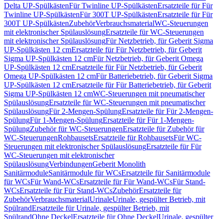
Delta UP-Spülkästen
Für Twinline UP-Spülkästen
Ersatzteile für Für
Twinline UP-Spülkästen
Für 300T UP-Spülkästen
Ersatzteile für Für
300T UP-Spülkästen
Zubehör
Verbrauchsmaterial
WC-Steuerungen
mit elektronischer Spülauslösung
Ersatzteile für WC-Steuerungen
mit elektronischer Spülauslösung
Für Netzbetrieb, für Geberit Sigma
UP-Spülkästen 12 cm
Ersatzteile für Für Netzbetrieb, für Geberit
Sigma UP-Spülkästen 12 cm
Für Netzbetrieb, für Geberit Omega
UP-Spülkästen 12 cm
Ersatzteile für Für Netzbetrieb, für Geberit
Omega UP-Spülkästen 12 cm
Für Batteriebetrieb, für Geberit Sigma
UP-Spülkästen 12 cm
Ersatzteile für Für Batteriebetrieb, für Geberit
Sigma UP-Spülkästen 12 cm
WC-Steuerungen mit pneumatischer
Spülauslösung
Ersatzteile für WC-Steuerungen mit pneumatischer
Spülauslösung
Für 2-Mengen-Spülung
Ersatzteile für Für 2-Mengen-
Spülung
Für 1-Mengen-Spülung
Ersatzteile für Für 1-Mengen-
Spülung
Zubehör für WC-Steuerungen
Ersatzteile für Zubehör für
WC-Steuerungen
Rohbausets
Ersatzteile für Rohbausets
Für WC-
Steuerungen mit elektronischer Spülauslösung
Ersatzteile für Für
WC-Steuerungen mit elektronischer
Spülauslösung
Verbindungen
Geberit Monolith
Sanitärmodule
Sanitärmodule für WCs
Ersatzteile für Sanitärmodule
für WCs
Für Wand-WCs
Ersatzteile für Für Wand-WCs
Für Stand-
WCs
Ersatzteile für Für Stand-WCs
Zubehör
Ersatzteile für
Zubehör
Verbrauchsmaterial
Urinale
Urinale, gespülter Betrieb, mit
Spülrand
Ersatzteile für Urinale, gespülter Betrieb, mit
Spülrand
Ohne Deckel
Ersatzteile für Ohne Deckel
Urinale, gespülter