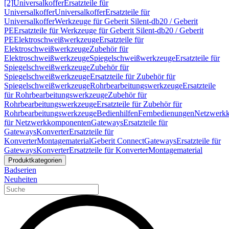
[2]
Universalkoffer
Ersatzteile für
Universalkoffer
Universalkoffer
Ersatzteile für
Universalkoffer
Werkzeuge für Geberit Silent-db20 / Geberit
PE
Ersatzteile für Werkzeuge für Geberit Silent-db20 / Geberit
PE
Elektroschweißwerkzeuge
Ersatzteile für
Elektroschweißwerkzeuge
Zubehör für
Elektroschweißwerkzeuge
Spiegelschweißwerkzeuge
Ersatzteile für
Spiegelschweißwerkzeuge
Zubehör für
Spiegelschweißwerkzeuge
Ersatzteile für Zubehör für
Spiegelschweißwerkzeuge
Rohrbearbeitungswerkzeuge
Ersatzteile
für Rohrbearbeitungswerkzeuge
Zubehör für
Rohrbearbeitungswerkzeuge
Ersatzteile für Zubehör für
Rohrbearbeitungswerkzeuge
Bedienhilfen
Fernbedienungen
Netzwerk
für Netzwerkkomponenten
Gateways
Ersatzteile für
Gateways
Konverter
Ersatzteile für
Konverter
Montagematerial
Geberit Connect
Gateways
Ersatzteile für
Gateways
Konverter
Ersatzteile für Konverter
Montagematerial
Produktkategorien
Badserien
Neuheiten