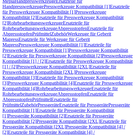
Mepla
Handpresswerkzeuge
Ersatzteile für
Handpresswerkzeuge
Presswerkzeuge Kompatibilität [1]
Ersatzteile
für Presswerkzeuge Kompatibilität [1]
Presswerkzeuge
Kompatibilität [2]
Ersatzteile für Presswerkzeuge Kompatibilität
[2]
Rohrbearbeitungswerkzeuge
Ersatzteile für
Rohrbearbeitungswerkzeuge
Abpressstopfen
Ersatzteile für
Abpressstopfen
Prüfmittel
Zubehör
Werkzeuge für Geberit
Mapress
Ersatzteile für Werkzeuge für Geberit
Mapress
Presswerkzeuge Kompatibilität [1]
Ersatzteile für
Presswerkzeuge Kompatibilität [1]
Presswerkzeuge Kompatibilität
[2]
Ersatzteile für Presswerkzeuge Kompatibilität [2]
Presswerkzeuge
Kompatibilität [1] / [2]
Ersatzteile für Presswerkzeuge Kompatibilität
[1] / [2]
Presswerkzeuge Kompatibilität [2XL]
Ersatzteile für
Presswerkzeuge Kompatibilität [2XL]
Presswerkzeuge
Kompatibilität [3]
Ersatzteile für Presswerkzeuge Kompatibilität
[3]
Presswerkzeuge Kompatibilität [4]
Ersatzteile für Presswerkzeuge
Kompatibilität [4]
Rohrbearbeitungswerkzeuge
Ersatzteile für
Rohrbearbeitungswerkzeuge
Abpressstopfen
Ersatzteile für
Abpressstopfen
Prüfmittel
Ersatzteile für
Prüfmittel
Zubehör
Pressgeräte
Ersatzteile für Pressgeräte
Pressgeräte
Kompatibilität [1]
Ersatzteile für Pressgeräte Kompatibilität
[1]
Pressgeräte Kompatibilität [2]
Ersatzteile für Pressgeräte
Kompatibilität [2]
Pressgeräte Kompatibilität [2XL]
Ersatzteile für
Pressgeräte Kompatibilität [2XL]
Pressgeräte Kompatibilität [4] /
[2]
Ersatzteile für Pressgeräte Kompatibilität [4] /