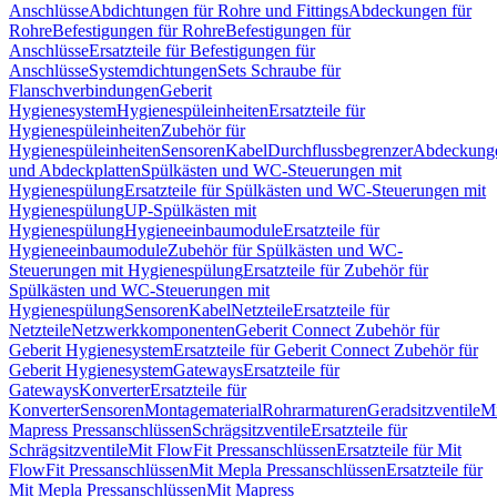
Anschlüsse
Abdichtungen für Rohre und Fittings
Abdeckungen für
Rohre
Befestigungen für Rohre
Befestigungen für
Anschlüsse
Ersatzteile für Befestigungen für
Anschlüsse
Systemdichtungen
Sets Schraube für
Flanschverbindungen
Geberit
Hygienesystem
Hygienespüleinheiten
Ersatzteile für
Hygienespüleinheiten
Zubehör für
Hygienespüleinheiten
Sensoren
Kabel
Durchflussbegrenzer
Abdeckung
und Abdeckplatten
Spülkästen und WC-Steuerungen mit
Hygienespülung
Ersatzteile für Spülkästen und WC-Steuerungen mit
Hygienespülung
UP-Spülkästen mit
Hygienespülung
Hygieneeinbaumodule
Ersatzteile für
Hygieneeinbaumodule
Zubehör für Spülkästen und WC-
Steuerungen mit Hygienespülung
Ersatzteile für Zubehör für
Spülkästen und WC-Steuerungen mit
Hygienespülung
Sensoren
Kabel
Netzteile
Ersatzteile für
Netzteile
Netzwerkkomponenten
Geberit Connect Zubehör für
Geberit Hygienesystem
Ersatzteile für Geberit Connect Zubehör für
Geberit Hygienesystem
Gateways
Ersatzteile für
Gateways
Konverter
Ersatzteile für
Konverter
Sensoren
Montagematerial
Rohrarmaturen
Geradsitzventile
Mi
Mapress Pressanschlüssen
Schrägsitzventile
Ersatzteile für
Schrägsitzventile
Mit FlowFit Pressanschlüssen
Ersatzteile für Mit
FlowFit Pressanschlüssen
Mit Mepla Pressanschlüssen
Ersatzteile für
Mit Mepla Pressanschlüssen
Mit Mapress