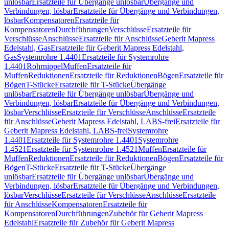
unlösbar
Ersatzteile für Übergänge unlösbar
Übergänge und
Verbindungen, lösbar
Ersatzteile für Übergänge und Verbindungen,
lösbar
Kompensatoren
Ersatzteile für
Kompensatoren
Durchführungen
Verschlüsse
Ersatzteile für
Verschlüsse
Anschlüsse
Ersatzteile für Anschlüsse
Geberit Mapress
Edelstahl, Gas
Ersatzteile für Geberit Mapress Edelstahl,
Gas
Systemrohre 1.4401
Ersatzteile für Systemrohre
1.4401
Rohrnippel
Muffen
Ersatzteile für
Muffen
Reduktionen
Ersatzteile für Reduktionen
Bögen
Ersatzteile für
Bögen
T-Stücke
Ersatzteile für T-Stücke
Übergänge
unlösbar
Ersatzteile für Übergänge unlösbar
Übergänge und
Verbindungen, lösbar
Ersatzteile für Übergänge und Verbindungen,
lösbar
Verschlüsse
Ersatzteile für Verschlüsse
Anschlüsse
Ersatzteile
für Anschlüsse
Geberit Mapress Edelstahl, LABS-frei
Ersatzteile für
Geberit Mapress Edelstahl, LABS-frei
Systemrohre
1.4401
Ersatzteile für Systemrohre 1.4401
Systemrohre
1.4521
Ersatzteile für Systemrohre 1.4521
Muffen
Ersatzteile für
Muffen
Reduktionen
Ersatzteile für Reduktionen
Bögen
Ersatzteile für
Bögen
T-Stücke
Ersatzteile für T-Stücke
Übergänge
unlösbar
Ersatzteile für Übergänge unlösbar
Übergänge und
Verbindungen, lösbar
Ersatzteile für Übergänge und Verbindungen,
lösbar
Verschlüsse
Ersatzteile für Verschlüsse
Anschlüsse
Ersatzteile
für Anschlüsse
Kompensatoren
Ersatzteile für
Kompensatoren
Durchführungen
Zubehör für Geberit Mapress
Edelstahl
Ersatzteile für Zubehör für Geberit Mapress