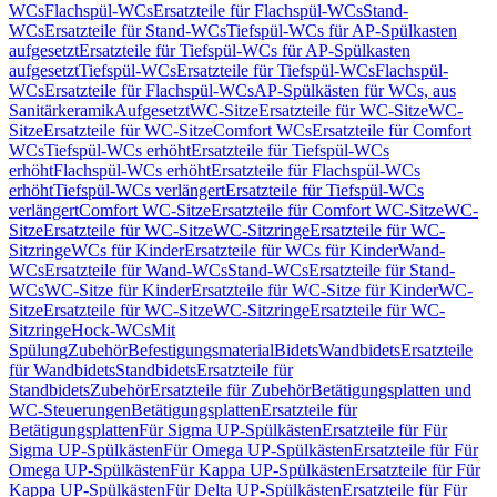
WCs
Flachspül-WCs
Ersatzteile für Flachspül-WCs
Stand-
WCs
Ersatzteile für Stand-WCs
Tiefspül-WCs für AP-Spülkasten
aufgesetzt
Ersatzteile für Tiefspül-WCs für AP-Spülkasten
aufgesetzt
Tiefspül-WCs
Ersatzteile für Tiefspül-WCs
Flachspül-
WCs
Ersatzteile für Flachspül-WCs
AP-Spülkästen für WCs, aus
Sanitärkeramik
Aufgesetzt
WC-Sitze
Ersatzteile für WC-Sitze
WC-
Sitze
Ersatzteile für WC-Sitze
Comfort WCs
Ersatzteile für Comfort
WCs
Tiefspül-WCs erhöht
Ersatzteile für Tiefspül-WCs
erhöht
Flachspül-WCs erhöht
Ersatzteile für Flachspül-WCs
erhöht
Tiefspül-WCs verlängert
Ersatzteile für Tiefspül-WCs
verlängert
Comfort WC-Sitze
Ersatzteile für Comfort WC-Sitze
WC-
Sitze
Ersatzteile für WC-Sitze
WC-Sitzringe
Ersatzteile für WC-
Sitzringe
WCs für Kinder
Ersatzteile für WCs für Kinder
Wand-
WCs
Ersatzteile für Wand-WCs
Stand-WCs
Ersatzteile für Stand-
WCs
WC-Sitze für Kinder
Ersatzteile für WC-Sitze für Kinder
WC-
Sitze
Ersatzteile für WC-Sitze
WC-Sitzringe
Ersatzteile für WC-
Sitzringe
Hock-WCs
Mit
Spülung
Zubehör
Befestigungsmaterial
Bidets
Wandbidets
Ersatzteile
für Wandbidets
Standbidets
Ersatzteile für
Standbidets
Zubehör
Ersatzteile für Zubehör
Betätigungsplatten und
WC-Steuerungen
Betätigungsplatten
Ersatzteile für
Betätigungsplatten
Für Sigma UP-Spülkästen
Ersatzteile für Für
Sigma UP-Spülkästen
Für Omega UP-Spülkästen
Ersatzteile für Für
Omega UP-Spülkästen
Für Kappa UP-Spülkästen
Ersatzteile für Für
Kappa UP-Spülkästen
Für Delta UP-Spülkästen
Ersatzteile für Für