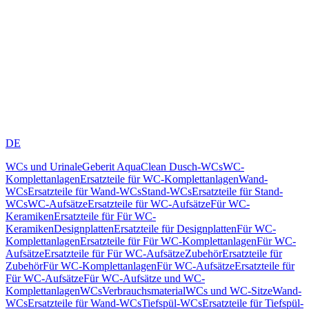
DE
WCs und Urinale
Geberit AquaClean Dusch-WCs
WC-
Komplettanlagen
Ersatzteile für WC-Komplettanlagen
Wand-
WCs
Ersatzteile für Wand-WCs
Stand-WCs
Ersatzteile für Stand-
WCs
WC-Aufsätze
Ersatzteile für WC-Aufsätze
Für WC-
Keramiken
Ersatzteile für Für WC-
Keramiken
Designplatten
Ersatzteile für Designplatten
Für WC-
Komplettanlagen
Ersatzteile für Für WC-Komplettanlagen
Für WC-
Aufsätze
Ersatzteile für Für WC-Aufsätze
Zubehör
Ersatzteile für
Zubehör
Für WC-Komplettanlagen
Für WC-Aufsätze
Ersatzteile für
Für WC-Aufsätze
Für WC-Aufsätze und WC-
Komplettanlagen
WCs
Verbrauchsmaterial
WCs und WC-Sitze
Wand-
WCs
Ersatzteile für Wand-WCs
Tiefspül-WCs
Ersatzteile für Tiefspül-