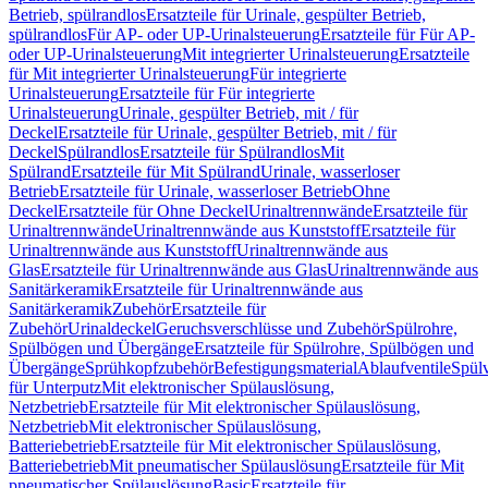
Betrieb, spülrandlos
Ersatzteile für Urinale, gespülter Betrieb,
spülrandlos
Für AP- oder UP-Urinalsteuerung
Ersatzteile für Für AP-
oder UP-Urinalsteuerung
Mit integrierter Urinalsteuerung
Ersatzteile
für Mit integrierter Urinalsteuerung
Für integrierte
Urinalsteuerung
Ersatzteile für Für integrierte
Urinalsteuerung
Urinale, gespülter Betrieb, mit / für
Deckel
Ersatzteile für Urinale, gespülter Betrieb, mit / für
Deckel
Spülrandlos
Ersatzteile für Spülrandlos
Mit
Spülrand
Ersatzteile für Mit Spülrand
Urinale, wasserloser
Betrieb
Ersatzteile für Urinale, wasserloser Betrieb
Ohne
Deckel
Ersatzteile für Ohne Deckel
Urinaltrennwände
Ersatzteile für
Urinaltrennwände
Urinaltrennwände aus Kunststoff
Ersatzteile für
Urinaltrennwände aus Kunststoff
Urinaltrennwände aus
Glas
Ersatzteile für Urinaltrennwände aus Glas
Urinaltrennwände aus
Sanitärkeramik
Ersatzteile für Urinaltrennwände aus
Sanitärkeramik
Zubehör
Ersatzteile für
Zubehör
Urinaldeckel
Geruchsverschlüsse und Zubehör
Spülrohre,
Spülbögen und Übergänge
Ersatzteile für Spülrohre, Spülbögen und
Übergänge
Sprühkopfzubehör
Befestigungsmaterial
Ablaufventile
Spülv
für Unterputz
Mit elektronischer Spülauslösung,
Netzbetrieb
Ersatzteile für Mit elektronischer Spülauslösung,
Netzbetrieb
Mit elektronischer Spülauslösung,
Batteriebetrieb
Ersatzteile für Mit elektronischer Spülauslösung,
Batteriebetrieb
Mit pneumatischer Spülauslösung
Ersatzteile für Mit
pneumatischer Spülauslösung
Basic
Ersatzteile für