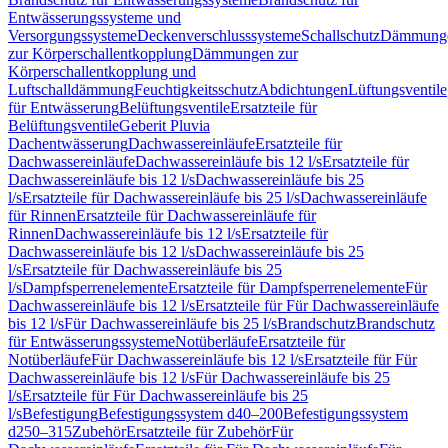
Entwässerungssysteme und
Versorgungssysteme
Deckenverschlusssysteme
Schallschutz
Dämmung
zur Körperschallentkopplung
Dämmungen zur
Körperschallentkopplung und
Luftschalldämmung
Feuchtigkeitsschutz
Abdichtungen
Lüftungsventile
für Entwässerung
Belüftungsventile
Ersatzteile für
Belüftungsventile
Geberit Pluvia
Dachentwässerung
Dachwassereinläufe
Ersatzteile für
Dachwassereinläufe
Dachwassereinläufe bis 12 l/s
Ersatzteile für
Dachwassereinläufe bis 12 l/s
Dachwassereinläufe bis 25
l/s
Ersatzteile für Dachwassereinläufe bis 25 l/s
Dachwassereinläufe
für Rinnen
Ersatzteile für Dachwassereinläufe für
Rinnen
Dachwassereinläufe bis 12 l/s
Ersatzteile für
Dachwassereinläufe bis 12 l/s
Dachwassereinläufe bis 25
l/s
Ersatzteile für Dachwassereinläufe bis 25
l/s
Dampfsperrenelemente
Ersatzteile für Dampfsperrenelemente
Für
Dachwassereinläufe bis 12 l/s
Ersatzteile für Für Dachwassereinläufe
bis 12 l/s
Für Dachwassereinläufe bis 25 l/s
Brandschutz
Brandschutz
für Entwässerungssysteme
Notüberläufe
Ersatzteile für
Notüberläufe
Für Dachwassereinläufe bis 12 l/s
Ersatzteile für Für
Dachwassereinläufe bis 12 l/s
Für Dachwassereinläufe bis 25
l/s
Ersatzteile für Für Dachwassereinläufe bis 25
l/s
Befestigung
Befestigungssystem d40–200
Befestigungssystem
d250–315
Zubehör
Ersatzteile für Zubehör
Für