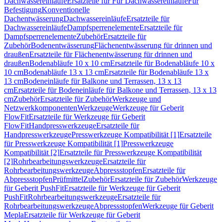
Dachwassereinläufe
Ersatzteile für Für Dachwassereinläufe
Für
Befestigung
Konventionelle
Dachentwässerung
Dachwassereinläufe
Ersatzteile für
Dachwassereinläufe
Dampfsperrenelemente
Ersatzteile für
Dampfsperrenelemente
Zubehör
Ersatzteile für
Zubehör
Bodenentwässerung
Flächenentwässerung für drinnen und
draußen
Ersatzteile für Flächenentwässerung für drinnen und
draußen
Bodenabläufe 10 x 10 cm
Ersatzteile für Bodenabläufe 10 x
10 cm
Bodenabläufe 13 x 13 cm
Ersatzteile für Bodenabläufe 13 x
13 cm
Bodeneinläufe für Balkone und Terrassen, 13 x 13
cm
Ersatzteile für Bodeneinläufe für Balkone und Terrassen, 13 x 13
cm
Zubehör
Ersatzteile für Zubehör
Werkzeuge und
Netzwerkkomponenten
Werkzeuge
Werkzeuge für Geberit
FlowFit
Ersatzteile für Werkzeuge für Geberit
FlowFit
Handpresswerkzeuge
Ersatzteile für
Handpresswerkzeuge
Presswerkzeuge Kompatibilität [1]
Ersatzteile
für Presswerkzeuge Kompatibilität [1]
Presswerkzeuge
Kompatibilität [2]
Ersatzteile für Presswerkzeuge Kompatibilität
[2]
Rohrbearbeitungswerkzeuge
Ersatzteile für
Rohrbearbeitungswerkzeuge
Abpressstopfen
Ersatzteile für
Abpressstopfen
Prüfmittel
Zubehör
Ersatzteile für Zubehör
Werkzeuge
für Geberit PushFit
Ersatzteile für Werkzeuge für Geberit
PushFit
Rohrbearbeitungswerkzeuge
Ersatzteile für
Rohrbearbeitungswerkzeuge
Abpressstopfen
Werkzeuge für Geberit
Mepla
Ersatzteile für Werkzeuge für Geberit