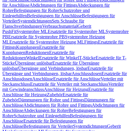
für Anschlüsse
Abdichtungen für Fittings
Abdeckungen für
Rohre
Befestigungen für Rohre
Schutzrohre und
Einlegehilfen
Befestigungen für Anschlüsse
Befestigungen für
Verteiler
Systemdichtungen
Sets Schraube für
Flanschverbindungen
Verbrauchsmaterial
Geberit
PushFit
Systemrohre ML
Ersatzteile für Systemrohre ML
Systemrohre
PB
Ersatzteile für Systemrohre PB
Systemrohre Heizung
ML
Ersatzteile für Systemrohre Heizung ML
Fittings
Ersatzteile für
Fittings
Kupplungen
Ersatzteile für
Kupplungen
Reduktionen
Ersatzteile für
Reduktionen
Winkel
Ersatzteile für Winkel
T-Stücke
Ersatzteile für T-
Stücke
Übergänge unlösbar
Ersatzteile für Übergänge
unlösbar
Übergänge und Verbindungen, lösbar
Ersatzteile für
Übergänge und Verbindungen, lösbar
Anschlussdosen
Ersatzteile für
Anschlussdosen
Anschlüsse
Ersatzteile für Anschlüsse
Verteiler mit
Steckanschluss
Ersatzteile für Verteiler mit Steckanschluss
Verteiler
mit Gewindeanschluss
Anschlüsse für Heizung
Ersatzteile für
Anschlüsse für Heizung
Zubehör
Ersatzteile für
Zubehör
Dämmungen für Rohre und Fittings
Dämmungen für
Anschlüsse
Abdichtungen für Rohre und Fittings
Abdichtungen für
Anschlüsse
Abdeckungen für Rohre
Befestigungen für
Rohre
Schutzrohre und Einlegehilfen
Befestigungen für
Anschlüsse
Ersatzteile für Befestigungen für
Anschlüsse
Befestigungen für Verteiler
Systemdichtungen
Geberit