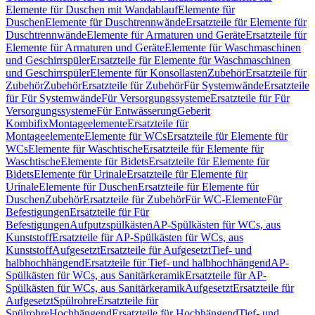
Elemente für Duschen mit Wandablauf
Elemente für
Duschen
Elemente für Duschtrennwände
Ersatzteile für Elemente für
Duschtrennwände
Elemente für Armaturen und Geräte
Ersatzteile für
Elemente für Armaturen und Geräte
Elemente für Waschmaschinen
und Geschirrspüler
Ersatzteile für Elemente für Waschmaschinen
und Geschirrspüler
Elemente für Konsollasten
Zubehör
Ersatzteile für
Zubehör
Zubehör
Ersatzteile für Zubehör
Für Systemwände
Ersatzteile
für Für Systemwände
Für Versorgungssysteme
Ersatzteile für Für
Versorgungssysteme
Für Entwässerung
Geberit
Kombifix
Montageelemente
Ersatzteile für
Montageelemente
Elemente für WCs
Ersatzteile für Elemente für
WCs
Elemente für Waschtische
Ersatzteile für Elemente für
Waschtische
Elemente für Bidets
Ersatzteile für Elemente für
Bidets
Elemente für Urinale
Ersatzteile für Elemente für
Urinale
Elemente für Duschen
Ersatzteile für Elemente für
Duschen
Zubehör
Ersatzteile für Zubehör
Für WC-Elemente
Für
Befestigungen
Ersatzteile für Für
Befestigungen
Aufputzspülkästen
AP-Spülkästen für WCs, aus
Kunststoff
Ersatzteile für AP-Spülkästen für WCs, aus
Kunststoff
Aufgesetzt
Ersatzteile für Aufgesetzt
Tief- und
halbhochhängend
Ersatzteile für Tief- und halbhochhängend
AP-
Spülkästen für WCs, aus Sanitärkeramik
Ersatzteile für AP-
Spülkästen für WCs, aus Sanitärkeramik
Aufgesetzt
Ersatzteile für
Aufgesetzt
Spülrohre
Ersatzteile für
Spülrohre
Hochhängend
Ersatzteile für Hochhängend
Tief- und