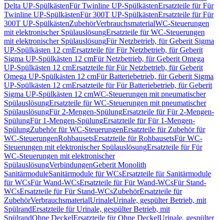
Delta UP-Spülkästen
Für Twinline UP-Spülkästen
Ersatzteile für Für
Twinline UP-Spülkästen
Für 300T UP-Spülkästen
Ersatzteile für Für
300T UP-Spülkästen
Zubehör
Verbrauchsmaterial
WC-Steuerungen
mit elektronischer Spülauslösung
Ersatzteile für WC-Steuerungen
mit elektronischer Spülauslösung
Für Netzbetrieb, für Geberit Sigma
UP-Spülkästen 12 cm
Ersatzteile für Für Netzbetrieb, für Geberit
Sigma UP-Spülkästen 12 cm
Für Netzbetrieb, für Geberit Omega
UP-Spülkästen 12 cm
Ersatzteile für Für Netzbetrieb, für Geberit
Omega UP-Spülkästen 12 cm
Für Batteriebetrieb, für Geberit Sigma
UP-Spülkästen 12 cm
Ersatzteile für Für Batteriebetrieb, für Geberit
Sigma UP-Spülkästen 12 cm
WC-Steuerungen mit pneumatischer
Spülauslösung
Ersatzteile für WC-Steuerungen mit pneumatischer
Spülauslösung
Für 2-Mengen-Spülung
Ersatzteile für Für 2-Mengen-
Spülung
Für 1-Mengen-Spülung
Ersatzteile für Für 1-Mengen-
Spülung
Zubehör für WC-Steuerungen
Ersatzteile für Zubehör für
WC-Steuerungen
Rohbausets
Ersatzteile für Rohbausets
Für WC-
Steuerungen mit elektronischer Spülauslösung
Ersatzteile für Für
WC-Steuerungen mit elektronischer
Spülauslösung
Verbindungen
Geberit Monolith
Sanitärmodule
Sanitärmodule für WCs
Ersatzteile für Sanitärmodule
für WCs
Für Wand-WCs
Ersatzteile für Für Wand-WCs
Für Stand-
WCs
Ersatzteile für Für Stand-WCs
Zubehör
Ersatzteile für
Zubehör
Verbrauchsmaterial
Urinale
Urinale, gespülter Betrieb, mit
Spülrand
Ersatzteile für Urinale, gespülter Betrieb, mit
Spülrand
Ohne Deckel
Ersatzteile für Ohne Deckel
Urinale, gespülter