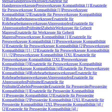
Mepla
Handpresswerkzeuge
Ersatzteile für
Handpresswerkzeuge
Presswerkzeuge Kompatibilität [1]
Ersatzteile
für Presswerkzeuge Kompatibilität [1]
Presswerkzeuge
Kompatibilität [2]
Ersatzteile für Presswerkzeuge Kompatibilität
[2]
Rohrbearbeitungswerkzeuge
Ersatzteile für
Rohrbearbeitungswerkzeuge
Abpressstopfen
Ersatzteile für
Abpressstopfen
Prüfmittel
Zubehör
Werkzeuge für Geberit
Mapress
Ersatzteile für Werkzeuge für Geberit
Mapress
Presswerkzeuge Kompatibilität [1]
Ersatzteile für
Presswerkzeuge Kompatibilität [1]
Presswerkzeuge Kompatibilität
[2]
Ersatzteile für Presswerkzeuge Kompatibilität [2]
Presswerkzeuge
Kompatibilität [1] / [2]
Ersatzteile für Presswerkzeuge Kompatibilität
[1] / [2]
Presswerkzeuge Kompatibilität [2XL]
Ersatzteile für
Presswerkzeuge Kompatibilität [2XL]
Presswerkzeuge
Kompatibilität [3]
Ersatzteile für Presswerkzeuge Kompatibilität
[3]
Presswerkzeuge Kompatibilität [4]
Ersatzteile für Presswerkzeuge
Kompatibilität [4]
Rohrbearbeitungswerkzeuge
Ersatzteile für
Rohrbearbeitungswerkzeuge
Abpressstopfen
Ersatzteile für
Abpressstopfen
Prüfmittel
Ersatzteile für
Prüfmittel
Zubehör
Pressgeräte
Ersatzteile für Pressgeräte
Pressgeräte
Kompatibilität [1]
Ersatzteile für Pressgeräte Kompatibilität
[1]
Pressgeräte Kompatibilität [2]
Ersatzteile für Pressgeräte
Kompatibilität [2]
Pressgeräte Kompatibilität [2XL]
Ersatzteile für
Pressgeräte Kompatibilität [2XL]
Pressgeräte Kompatibilität [4] /
[2]
Ersatzteile für Pressgeräte Kompatibilität [4] /