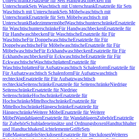
Unterschrank
Ersatzteile für Sets Handwaschbecken mit
Unterschrank
Sets Waschtisch mit Unterschrank
Ersatzteile für Sets
Waschtisch mit Unterschrank
Sets Möbelwaschtisch mit
Unterschrank
Ersatzteile für Sets Möbelwaschtisch mit
Unterschrank
Badezimmermöbel
Waschtischunterschränke
Ersatzteile
für Waschtischunterschränke
Für Handwaschbecken
Ersatzteile für
Für Handwaschbecken
Für Waschtische
Ersatzteile für Für
Waschtische
Für Doppelwaschtische
Ersatzteile für Für
Doppelwaschtische
Für Möbelwaschtische
Ersatzteile für Für
Möbelwaschtische
Für Eckhandwaschbecken
Ersatzteile für Für
Eckhandwaschbecken
Für Eckwaschtische
Ersatzteile für Für
Eckwaschtische
Waschtischplatten
Ersatzteile für
Waschtischplatten
Für Aufsatzwaschtisch Schalenform
Ersatzteile für
Für Aufsatzwaschtisch Schalenform
Für Aufsatzwaschtisch
rechteckig
Ersatzteile für Für Aufsatzwaschtisch
rechteckig
Seitenschränke
Ersatzteile für Seitenschränke
Niedrige
Seitenschränke
Ersatzteile für Niedrige
Seitenschränke
Hochschränke
Ersatzteile für
Hochschränke
Mittelhochschränke
Ersatzteile für
Mittelhochschränke
Hängeschränke
Ersatzteile für
Hängeschränke
Weitere Möbel
Ersatzteile für Weitere
Möbel
Wandablagen
Ersatzteile für Wandablagen
Zubehör
Ersatzteile
für Zubehör
Schubladeneinsätze und Ordnungsboxen
Handtuchhalter
und Handtuchhaken
Lichtelemente
Griffe
Sets
Füße
Magnettafeln
Steckdosen
Ersatzteile für Steckdosen
Weiteres