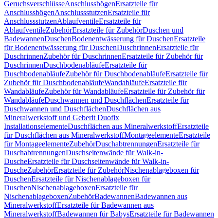
Geruchsverschlüsse
Anschlussbögen
Ersatzteile für
Anschlussbögen
Anschlussstutzen
Ersatzteile für
Anschlussstutzen
Ablaufventile
Ersatzteile für
Ablaufventile
Zubehör
Ersatzteile für Zubehör
Duschen und
Badewannen
Duschen
Bodenentwässerung für Duschen
Ersatzteile
für Bodenentwässerung für Duschen
Duschrinnen
Ersatzteile für
Duschrinnen
Zubehör für Duschrinnen
Ersatzteile für Zubehör für
Duschrinnen
Duschbodenabläufe
Ersatzteile für
Duschbodenabläufe
Zubehör für Duschbodenabläufe
Ersatzteile für
Zubehör für Duschbodenabläufe
Wandabläufe
Ersatzteile für
Wandabläufe
Zubehör für Wandabläufe
Ersatzteile für Zubehör für
Wandabläufe
Duschwannen und Duschflächen
Ersatzteile für
Duschwannen und Duschflächen
Duschflächen aus
Mineralwerkstoff und Geberit Duofix
Installationselemente
Duschflächen aus Mineralwerkstoff
Ersatzteile
für Duschflächen aus Mineralwerkstoff
Montageelemente
Ersatzteile
für Montageelemente
Zubehör
Duschabtrennungen
Ersatzteile für
Duschabtrennungen
Duschseitenwände für Walk-in-
Dusche
Ersatzteile für Duschseitenwände für Walk-in-
Dusche
Zubehör
Ersatzteile für Zubehör
Nischenablageboxen für
Duschen
Ersatzteile für Nischenablageboxen für
Duschen
Nischenablageboxen
Ersatzteile für
Nischenablageboxen
Zubehör
Badewannen
Badewannen aus
Mineralwerkstoff
Ersatzteile für Badewannen aus
Mineralwerkstoff
Badewannen für Babys
Ersatzteile für Badewannen