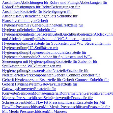
Anschlüsse
Abdichtungen für Rohre und Fittings
Abdeckungen für
Rohre
Befestigungen für Rohre
Befestigungen für
Anschlüsse
Ersatzteile für Befestigungen für
Anschlüsse
Systemdichtungen
Sets Schraube für
Flanschverbindungen
Geberit
Hygienesystem
Hygienespüleinheiten
Ersatzteile für
Hygienespüleinheiten
Zubehör für
Hygienespüleinheiten
Sensoren
Kabel
Durchflussbegrenzer
Abdeckung
und Abdeckplatten
Spülkästen und WC-Steuerungen mit
Hygienespülung
Ersatzteile für Spülkästen und WC-Steuerungen mit
Hygienespülung
UP-Spülkästen mit
Hygienespülung
Hygieneeinbaumodule
Ersatzteile für
Hygieneeinbaumodule
Zubehör für Spülkästen und WC-
Steuerungen mit Hygienespülung
Ersatzteile für Zubehör für
Spülkästen und WC-Steuerungen mit
Hygienespülung
Sensoren
Kabel
Netzteile
Ersatzteile für
Netzteile
Netzwerkkomponenten
Geberit Connect Zubehör für
Geberit Hygienesystem
Ersatzteile für Geberit Connect Zubehör für
Geberit Hygienesystem
Gateways
Ersatzteile für
Gateways
Konverter
Ersatzteile für
Konverter
Sensoren
Montagematerial
Rohrarmaturen
Geradsitzventile
Mi
Mapress Pressanschlüssen
Schrägsitzventile
Ersatzteile für
Schrägsitzventile
Mit FlowFit Pressanschlüssen
Ersatzteile für Mit
FlowFit Pressanschlüssen
Mit Mepla Pressanschlüssen
Ersatzteile für
Mit Mepla Pressanschlüssen
Mit Mapress