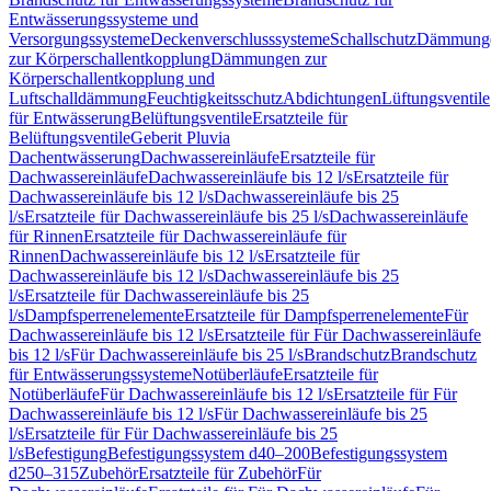
Entwässerungssysteme und
Versorgungssysteme
Deckenverschlusssysteme
Schallschutz
Dämmung
zur Körperschallentkopplung
Dämmungen zur
Körperschallentkopplung und
Luftschalldämmung
Feuchtigkeitsschutz
Abdichtungen
Lüftungsventile
für Entwässerung
Belüftungsventile
Ersatzteile für
Belüftungsventile
Geberit Pluvia
Dachentwässerung
Dachwassereinläufe
Ersatzteile für
Dachwassereinläufe
Dachwassereinläufe bis 12 l/s
Ersatzteile für
Dachwassereinläufe bis 12 l/s
Dachwassereinläufe bis 25
l/s
Ersatzteile für Dachwassereinläufe bis 25 l/s
Dachwassereinläufe
für Rinnen
Ersatzteile für Dachwassereinläufe für
Rinnen
Dachwassereinläufe bis 12 l/s
Ersatzteile für
Dachwassereinläufe bis 12 l/s
Dachwassereinläufe bis 25
l/s
Ersatzteile für Dachwassereinläufe bis 25
l/s
Dampfsperrenelemente
Ersatzteile für Dampfsperrenelemente
Für
Dachwassereinläufe bis 12 l/s
Ersatzteile für Für Dachwassereinläufe
bis 12 l/s
Für Dachwassereinläufe bis 25 l/s
Brandschutz
Brandschutz
für Entwässerungssysteme
Notüberläufe
Ersatzteile für
Notüberläufe
Für Dachwassereinläufe bis 12 l/s
Ersatzteile für Für
Dachwassereinläufe bis 12 l/s
Für Dachwassereinläufe bis 25
l/s
Ersatzteile für Für Dachwassereinläufe bis 25
l/s
Befestigung
Befestigungssystem d40–200
Befestigungssystem
d250–315
Zubehör
Ersatzteile für Zubehör
Für