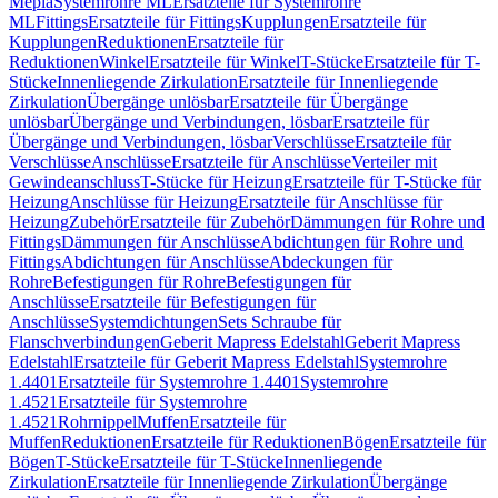
Mepla
Systemrohre ML
Ersatzteile für Systemrohre
ML
Fittings
Ersatzteile für Fittings
Kupplungen
Ersatzteile für
Kupplungen
Reduktionen
Ersatzteile für
Reduktionen
Winkel
Ersatzteile für Winkel
T-Stücke
Ersatzteile für T-
Stücke
Innenliegende Zirkulation
Ersatzteile für Innenliegende
Zirkulation
Übergänge unlösbar
Ersatzteile für Übergänge
unlösbar
Übergänge und Verbindungen, lösbar
Ersatzteile für
Übergänge und Verbindungen, lösbar
Verschlüsse
Ersatzteile für
Verschlüsse
Anschlüsse
Ersatzteile für Anschlüsse
Verteiler mit
Gewindeanschluss
T-Stücke für Heizung
Ersatzteile für T-Stücke für
Heizung
Anschlüsse für Heizung
Ersatzteile für Anschlüsse für
Heizung
Zubehör
Ersatzteile für Zubehör
Dämmungen für Rohre und
Fittings
Dämmungen für Anschlüsse
Abdichtungen für Rohre und
Fittings
Abdichtungen für Anschlüsse
Abdeckungen für
Rohre
Befestigungen für Rohre
Befestigungen für
Anschlüsse
Ersatzteile für Befestigungen für
Anschlüsse
Systemdichtungen
Sets Schraube für
Flanschverbindungen
Geberit Mapress Edelstahl
Geberit Mapress
Edelstahl
Ersatzteile für Geberit Mapress Edelstahl
Systemrohre
1.4401
Ersatzteile für Systemrohre 1.4401
Systemrohre
1.4521
Ersatzteile für Systemrohre
1.4521
Rohrnippel
Muffen
Ersatzteile für
Muffen
Reduktionen
Ersatzteile für Reduktionen
Bögen
Ersatzteile für
Bögen
T-Stücke
Ersatzteile für T-Stücke
Innenliegende
Zirkulation
Ersatzteile für Innenliegende Zirkulation
Übergänge