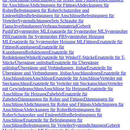
für Anschlüsse
Abdichtungen für Fittings
Abdeckungen für
Rohre
Befestigungen für Rohre
Schutzrohre und
Einlegehilfen
Befestigungen für Anschlüsse
Befestigungen für
Verteiler
Systemdichtungen
Sets Schraube für
Flanschverbindungen
Verbrauchsmaterial
Geberit
PushFit
Systemrohre ML
Ersatzteile für Systemrohre ML
Systemrohre
PB
Ersatzteile für Systemrohre PB
Systemrohre Heizung
ML
Ersatzteile für Systemrohre Heizung ML
Fittings
Ersatzteile für
Fittings
Kupplungen
Ersatzteile für
Kupplungen
Reduktionen
Ersatzteile für
Reduktionen
Winkel
Ersatzteile für Winkel
T-Stücke
Ersatzteile für T-
Stücke
Übergänge unlösbar
Ersatzteile für Übergänge
unlösbar
Übergänge und Verbindungen, lösbar
Ersatzteile für
Übergänge und Verbindungen, lösbar
Anschlussdosen
Ersatzteile für
Anschlussdosen
Anschlüsse
Ersatzteile für Anschlüsse
Verteiler mit
Steckanschluss
Ersatzteile für Verteiler mit Steckanschluss
Verteiler
mit Gewindeanschluss
Anschlüsse für Heizung
Ersatzteile für
Anschlüsse für Heizung
Zubehör
Ersatzteile für
Zubehör
Dämmungen für Rohre und Fittings
Dämmungen für
Anschlüsse
Abdichtungen für Rohre und Fittings
Abdichtungen für
Anschlüsse
Abdeckungen für Rohre
Befestigungen für
Rohre
Schutzrohre und Einlegehilfen
Befestigungen für
Anschlüsse
Ersatzteile für Befestigungen für
Anschlüsse
Befestigungen für Verteiler
Systemdichtungen
Geberit