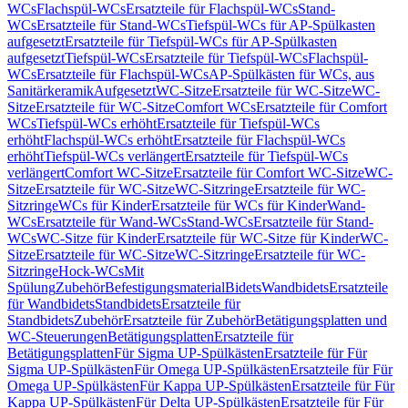
WCs
Flachspül-WCs
Ersatzteile für Flachspül-WCs
Stand-
WCs
Ersatzteile für Stand-WCs
Tiefspül-WCs für AP-Spülkasten
aufgesetzt
Ersatzteile für Tiefspül-WCs für AP-Spülkasten
aufgesetzt
Tiefspül-WCs
Ersatzteile für Tiefspül-WCs
Flachspül-
WCs
Ersatzteile für Flachspül-WCs
AP-Spülkästen für WCs, aus
Sanitärkeramik
Aufgesetzt
WC-Sitze
Ersatzteile für WC-Sitze
WC-
Sitze
Ersatzteile für WC-Sitze
Comfort WCs
Ersatzteile für Comfort
WCs
Tiefspül-WCs erhöht
Ersatzteile für Tiefspül-WCs
erhöht
Flachspül-WCs erhöht
Ersatzteile für Flachspül-WCs
erhöht
Tiefspül-WCs verlängert
Ersatzteile für Tiefspül-WCs
verlängert
Comfort WC-Sitze
Ersatzteile für Comfort WC-Sitze
WC-
Sitze
Ersatzteile für WC-Sitze
WC-Sitzringe
Ersatzteile für WC-
Sitzringe
WCs für Kinder
Ersatzteile für WCs für Kinder
Wand-
WCs
Ersatzteile für Wand-WCs
Stand-WCs
Ersatzteile für Stand-
WCs
WC-Sitze für Kinder
Ersatzteile für WC-Sitze für Kinder
WC-
Sitze
Ersatzteile für WC-Sitze
WC-Sitzringe
Ersatzteile für WC-
Sitzringe
Hock-WCs
Mit
Spülung
Zubehör
Befestigungsmaterial
Bidets
Wandbidets
Ersatzteile
für Wandbidets
Standbidets
Ersatzteile für
Standbidets
Zubehör
Ersatzteile für Zubehör
Betätigungsplatten und
WC-Steuerungen
Betätigungsplatten
Ersatzteile für
Betätigungsplatten
Für Sigma UP-Spülkästen
Ersatzteile für Für
Sigma UP-Spülkästen
Für Omega UP-Spülkästen
Ersatzteile für Für
Omega UP-Spülkästen
Für Kappa UP-Spülkästen
Ersatzteile für Für
Kappa UP-Spülkästen
Für Delta UP-Spülkästen
Ersatzteile für Für