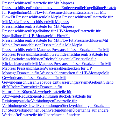
Pressanschlüssen
Ersatzteile für Mit Mapress
Pressanschlüssen
Probenahmeventile
Entleerventile
Kugelhähne
Ersatzt
für Kugelhähne
Mit FlowFit Pressanschlüssen
Ersatzteile für Mit
FlowFit Pressanschlüssen
Mit Mepla Pressanschlüssen
Ersatzteile für
Mit Mepla Pressanschlüssen
Mit Mapress
Pressanschlüssen
Ersatzteile für Mit Mapress
Pressanschlüssen
Kugelhähne für UP-Montage
Ersatzteile für
Kugelhähne für UP-Montage
Mit FlowFit
Pressanschlüssen
Ersatzteile für Mit FlowFit Pressanschlüssen
Mit
Mepla Pressanschlüssen
Ersatzteile für Mit Mepla
Pressanschlüssen
Mit Mapress Pressanschlüssen
Ersatzteile für Mit
Mapress Pressanschlüssen
Mit Gewindeanschlüssen
Ersatzteile für
Mit Gewindeanschlüssen
Rückschlagventile
Ersatzteile für
Rückschlagventile
Mit Mapress Pressanschlüssen
Ersatzteile für Mit
Mapress Pressanschlüssen
Wasserzählerstrecken für UP-
Montage
Ersatzteile für Wasserzählerstrecken für UP-Montage
Mit
Gewindeanschlüssen
Ersatzteile für Mit
Gewindeanschlüssen
Gebäude-Entwässerungssysteme
Geberit Silent-
db20
Rohre
Formstücke
Ersatzteile für
Formstücke
Bögen
Abzweige
Ersatzteile für
Abzweige
Reduktionen
Reinigungsstücke
Ersatzteile für
Reinigungsstücke
Verbindungen
Ersatzteile für
Verbindungen
Schweißverbindungen
Steckverbindungen
Ersatzteile
für Steckverbindungen
Spannverbindungen
Übergänge auf andere
Werkstoffe
Ersatzteile für Übergänge auf andere