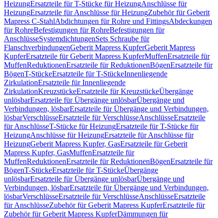
Heizung
Ersatzteile für T-Stücke für Heizung
Anschlüsse für
Heizung
Ersatzteile für Anschlüsse für Heizung
Zubehör für Geberit
Mapress C-Stahl
Abdichtungen für Rohre und Fittings
Abdeckungen
für Rohre
Befestigungen für Rohre
Befestigungen für
Anschlüsse
Systemdichtungen
Sets Schraube für
Flanschverbindungen
Geberit Mapress Kupfer
Geberit Mapress
Kupfer
Ersatzteile für Geberit Mapress Kupfer
Muffen
Ersatzteile für
Muffen
Reduktionen
Ersatzteile für Reduktionen
Bögen
Ersatzteile für
Bögen
T-Stücke
Ersatzteile für T-Stücke
Innenliegende
Zirkulation
Ersatzteile für Innenliegende
Zirkulation
Kreuzstücke
Ersatzteile für Kreuzstücke
Übergänge
unlösbar
Ersatzteile für Übergänge unlösbar
Übergänge und
Verbindungen, lösbar
Ersatzteile für Übergänge und Verbindungen,
lösbar
Verschlüsse
Ersatzteile für Verschlüsse
Anschlüsse
Ersatzteile
für Anschlüsse
T-Stücke für Heizung
Ersatzteile für T-Stücke für
Heizung
Anschlüsse für Heizung
Ersatzteile für Anschlüsse für
Heizung
Geberit Mapress Kupfer, Gas
Ersatzteile für Geberit
Mapress Kupfer, Gas
Muffen
Ersatzteile für
Muffen
Reduktionen
Ersatzteile für Reduktionen
Bögen
Ersatzteile für
Bögen
T-Stücke
Ersatzteile für T-Stücke
Übergänge
unlösbar
Ersatzteile für Übergänge unlösbar
Übergänge und
Verbindungen, lösbar
Ersatzteile für Übergänge und Verbindungen,
lösbar
Verschlüsse
Ersatzteile für Verschlüsse
Anschlüsse
Ersatzteile
für Anschlüsse
Zubehör für Geberit Mapress Kupfer
Ersatzteile für
Zubehör für Geberit Mapress Kupfer
Dämmungen für