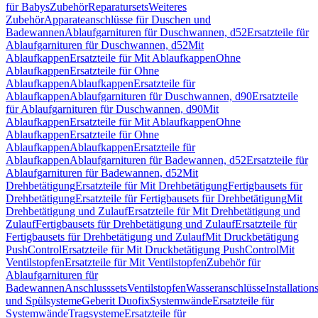
für Babys
Zubehör
Reparatursets
Weiteres
Zubehör
Apparateanschlüsse für Duschen und
Badewannen
Ablaufgarnituren für Duschwannen, d52
Ersatzteile für
Ablaufgarnituren für Duschwannen, d52
Mit
Ablaufkappen
Ersatzteile für Mit Ablaufkappen
Ohne
Ablaufkappen
Ersatzteile für Ohne
Ablaufkappen
Ablaufkappen
Ersatzteile für
Ablaufkappen
Ablaufgarnituren für Duschwannen, d90
Ersatzteile
für Ablaufgarnituren für Duschwannen, d90
Mit
Ablaufkappen
Ersatzteile für Mit Ablaufkappen
Ohne
Ablaufkappen
Ersatzteile für Ohne
Ablaufkappen
Ablaufkappen
Ersatzteile für
Ablaufkappen
Ablaufgarnituren für Badewannen, d52
Ersatzteile für
Ablaufgarnituren für Badewannen, d52
Mit
Drehbetätigung
Ersatzteile für Mit Drehbetätigung
Fertigbausets für
Drehbetätigung
Ersatzteile für Fertigbausets für Drehbetätigung
Mit
Drehbetätigung und Zulauf
Ersatzteile für Mit Drehbetätigung und
Zulauf
Fertigbausets für Drehbetätigung und Zulauf
Ersatzteile für
Fertigbausets für Drehbetätigung und Zulauf
Mit Druckbetätigung
PushControl
Ersatzteile für Mit Druckbetätigung PushControl
Mit
Ventilstopfen
Ersatzteile für Mit Ventilstopfen
Zubehör für
Ablaufgarnituren für
Badewannen
Anschlusssets
Ventilstopfen
Wasseranschlüsse
Installation
und Spülsysteme
Geberit Duofix
Systemwände
Ersatzteile für
Systemwände
Tragsysteme
Ersatzteile für