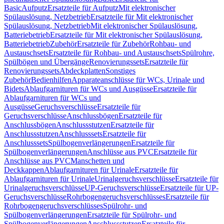
Basic
Aufputz
Ersatzteile für Aufputz
Mit elektronischer
Spülauslösung, Netzbetrieb
Ersatzteile für Mit elektronischer
Spülauslösung, Netzbetrieb
Mit elektronischer Spülauslösung,
Batteriebetrieb
Ersatzteile für Mit elektronischer Spülauslösung,
Batteriebetrieb
Zubehör
Ersatzteile für Zubehör
Rohbau- und
Austauschsets
Ersatzteile für Rohbau- und Austauschsets
Spülrohre,
Spülbögen und Übergänge
Renovierungssets
Ersatzteile für
Renovierungssets
Abdeckplatten
Sonstiges
Zubehör
Bedienhilfen
Apparateanschlüsse für WCs, Urinale und
Bidets
Ablaufgarnituren für WCs und Ausgüsse
Ersatzteile für
Ablaufgarnituren für WCs und
Ausgüsse
Geruchsverschlüsse
Ersatzteile für
Geruchsverschlüsse
Anschlussbögen
Ersatzteile für
Anschlussbögen
Anschlussstutzen
Ersatzteile für
Anschlussstutzen
Anschlusssets
Ersatzteile für
Anschlusssets
Spülbogenverlängerungen
Ersatzteile für
Spülbogenverlängerungen
Anschlüsse aus PVC
Ersatzteile für
Anschlüsse aus PVC
Manschetten und
Deckkappen
Ablaufgarnituren für Urinale
Ersatzteile für
Ablaufgarnituren für Urinale
Urinalgeruchsverschlüsse
Ersatzteile für
Urinalgeruchsverschlüsse
UP-Geruchsverschlüsse
Ersatzteile für UP-
Geruchsverschlüsse
Rohrbogengeruchsverschlüsses
Ersatzteile für
Rohrbogengeruchsverschlüsses
Spülrohr- und
Spülbogenverlängerungen
Ersatzteile für Spülrohr- und
Spülbogenverlängerungen
Anschlussstutzen
Ersatzteile für