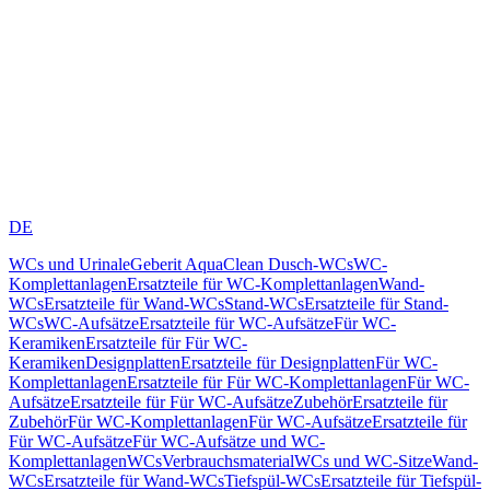
DE
WCs und Urinale
Geberit AquaClean Dusch-WCs
WC-
Komplettanlagen
Ersatzteile für WC-Komplettanlagen
Wand-
WCs
Ersatzteile für Wand-WCs
Stand-WCs
Ersatzteile für Stand-
WCs
WC-Aufsätze
Ersatzteile für WC-Aufsätze
Für WC-
Keramiken
Ersatzteile für Für WC-
Keramiken
Designplatten
Ersatzteile für Designplatten
Für WC-
Komplettanlagen
Ersatzteile für Für WC-Komplettanlagen
Für WC-
Aufsätze
Ersatzteile für Für WC-Aufsätze
Zubehör
Ersatzteile für
Zubehör
Für WC-Komplettanlagen
Für WC-Aufsätze
Ersatzteile für
Für WC-Aufsätze
Für WC-Aufsätze und WC-
Komplettanlagen
WCs
Verbrauchsmaterial
WCs und WC-Sitze
Wand-
WCs
Ersatzteile für Wand-WCs
Tiefspül-WCs
Ersatzteile für Tiefspül-