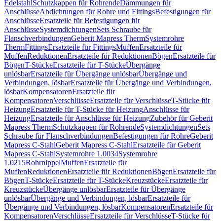
Edelstahl
Schutzkappen für Rohrende
Dämmungen für
Anschlüsse
Abdichtungen für Rohre und Fittings
Befestigungen für
Anschlüsse
Ersatzteile für Befestigungen für
Anschlüsse
Systemdichtungen
Sets Schraube für
Flanschverbindungen
Geberit Mapress Therm
Systemrohre
Therm
Fittings
Ersatzteile für Fittings
Muffen
Ersatzteile für
Muffen
Reduktionen
Ersatzteile für Reduktionen
Bögen
Ersatzteile für
Bögen
T-Stücke
Ersatzteile für T-Stücke
Übergänge
unlösbar
Ersatzteile für Übergänge unlösbar
Übergänge und
Verbindungen, lösbar
Ersatzteile für Übergänge und Verbindungen,
lösbar
Kompensatoren
Ersatzteile für
Kompensatoren
Verschlüsse
Ersatzteile für Verschlüsse
T-Stücke für
Heizung
Ersatzteile für T-Stücke für Heizung
Anschlüsse für
Heizung
Ersatzteile für Anschlüsse für Heizung
Zubehör für Geberit
Mapress Therm
Schutzkappen für Rohrende
Systemdichtungen
Sets
Schraube für Flanschverbindungen
Befestigungen für Rohre
Geberit
Mapress C-Stahl
Geberit Mapress C-Stahl
Ersatzteile für Geberit
Mapress C-Stahl
Systemrohre 1.0034
Systemrohre
1.0215
Rohrnippel
Muffen
Ersatzteile für
Muffen
Reduktionen
Ersatzteile für Reduktionen
Bögen
Ersatzteile für
Bögen
T-Stücke
Ersatzteile für T-Stücke
Kreuzstücke
Ersatzteile für
Kreuzstücke
Übergänge unlösbar
Ersatzteile für Übergänge
unlösbar
Übergänge und Verbindungen, lösbar
Ersatzteile für
Übergänge und Verbindungen, lösbar
Kompensatoren
Ersatzteile für
Kompensatoren
Verschlüsse
Ersatzteile für Verschlüsse
T-Stücke für