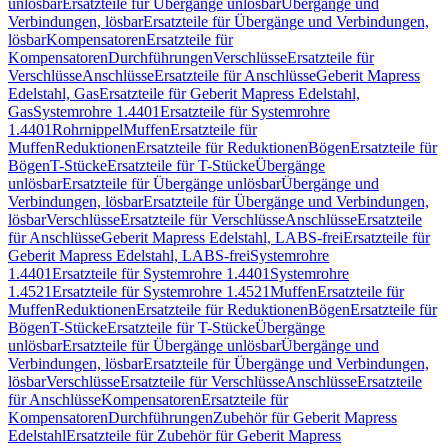
unlösbar
Ersatzteile für Übergänge unlösbar
Übergänge und
Verbindungen, lösbar
Ersatzteile für Übergänge und Verbindungen,
lösbar
Kompensatoren
Ersatzteile für
Kompensatoren
Durchführungen
Verschlüsse
Ersatzteile für
Verschlüsse
Anschlüsse
Ersatzteile für Anschlüsse
Geberit Mapress
Edelstahl, Gas
Ersatzteile für Geberit Mapress Edelstahl,
Gas
Systemrohre 1.4401
Ersatzteile für Systemrohre
1.4401
Rohrnippel
Muffen
Ersatzteile für
Muffen
Reduktionen
Ersatzteile für Reduktionen
Bögen
Ersatzteile für
Bögen
T-Stücke
Ersatzteile für T-Stücke
Übergänge
unlösbar
Ersatzteile für Übergänge unlösbar
Übergänge und
Verbindungen, lösbar
Ersatzteile für Übergänge und Verbindungen,
lösbar
Verschlüsse
Ersatzteile für Verschlüsse
Anschlüsse
Ersatzteile
für Anschlüsse
Geberit Mapress Edelstahl, LABS-frei
Ersatzteile für
Geberit Mapress Edelstahl, LABS-frei
Systemrohre
1.4401
Ersatzteile für Systemrohre 1.4401
Systemrohre
1.4521
Ersatzteile für Systemrohre 1.4521
Muffen
Ersatzteile für
Muffen
Reduktionen
Ersatzteile für Reduktionen
Bögen
Ersatzteile für
Bögen
T-Stücke
Ersatzteile für T-Stücke
Übergänge
unlösbar
Ersatzteile für Übergänge unlösbar
Übergänge und
Verbindungen, lösbar
Ersatzteile für Übergänge und Verbindungen,
lösbar
Verschlüsse
Ersatzteile für Verschlüsse
Anschlüsse
Ersatzteile
für Anschlüsse
Kompensatoren
Ersatzteile für
Kompensatoren
Durchführungen
Zubehör für Geberit Mapress
Edelstahl
Ersatzteile für Zubehör für Geberit Mapress