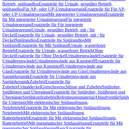
Betrieb, spülrandlos
Ersatzteile für Urinale, gespülter Betrieb,
spülrandlos
Für AP- oder UP-Urinalsteuerung
Ersatzteile für Für AP-
oder UP-Urinalsteuerung
Mit integrierter Urinalsteuerung
Ersatzteile
für Mit integrierter Urinalsteuerung
Für integrierte
Urinalsteuerung
Ersatzteile für Für integrierte
Urinalsteuerung
Urinale, gespülter Betrieb, mit / für
Deckel
Ersatzteile für Urinale, gespülter Betrieb, mit / für
Deckel
Spülrandlos
Ersatzteile für Spülrandlos
Mit
Spülrand
Ersatzteile für Mit Spülrand
Urinale, wasserloser
Betrieb
Ersatzteile für Urinale, wasserloser Betrieb
Ohne
Deckel
Ersatzteile für Ohne Deckel
Urinaltrennwände
Ersatzteile für
Urinaltrennwände
Urinaltrennwände aus Kunststoff
Ersatzteile für
Urinaltrennwände aus Kunststoff
Urinaltrennwände aus
Glas
Ersatzteile für Urinaltrennwände aus Glas
Urinaltrennwände aus
Sanitärkeramik
Ersatzteile für Urinaltrennwände aus
Sanitärkeramik
Zubehör
Ersatzteile für
Zubehör
Urinaldeckel
Geruchsverschlüsse und Zubehör
Spülrohre,
Spülbögen und Übergänge
Ersatzteile für Spülrohre, Spülbögen und
Übergänge
Sprühkopfzubehör
Befestigungsmaterial
Ablaufventile
Spülv
für Unterputz
Mit elektronischer Spülauslösung,
Netzbetrieb
Ersatzteile für Mit elektronischer Spülauslösung,
Netzbetrieb
Mit elektronischer Spülauslösung,
Batteriebetrieb
Ersatzteile für Mit elektronischer Spülauslösung,
Batteriebetrieb
Mit pneumatischer Spülauslösung
Ersatzteile für Mit
pneumatischer Spülauslösung
Basic
Ersatzteile für