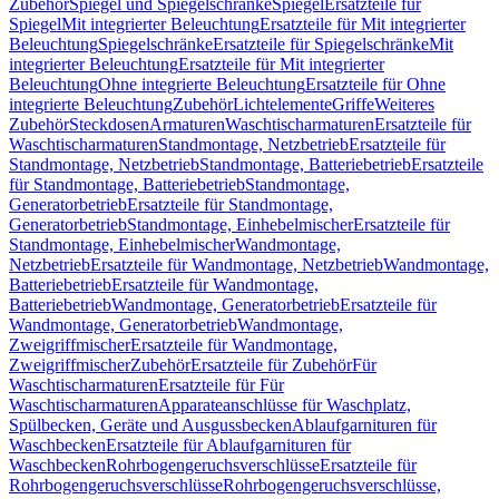
Zubehör
Spiegel und Spiegelschränke
Spiegel
Ersatzteile für
Spiegel
Mit integrierter Beleuchtung
Ersatzteile für Mit integrierter
Beleuchtung
Spiegelschränke
Ersatzteile für Spiegelschränke
Mit
integrierter Beleuchtung
Ersatzteile für Mit integrierter
Beleuchtung
Ohne integrierte Beleuchtung
Ersatzteile für Ohne
integrierte Beleuchtung
Zubehör
Lichtelemente
Griffe
Weiteres
Zubehör
Steckdosen
Armaturen
Waschtischarmaturen
Ersatzteile für
Waschtischarmaturen
Standmontage, Netzbetrieb
Ersatzteile für
Standmontage, Netzbetrieb
Standmontage, Batteriebetrieb
Ersatzteile
für Standmontage, Batteriebetrieb
Standmontage,
Generatorbetrieb
Ersatzteile für Standmontage,
Generatorbetrieb
Standmontage, Einhebelmischer
Ersatzteile für
Standmontage, Einhebelmischer
Wandmontage,
Netzbetrieb
Ersatzteile für Wandmontage, Netzbetrieb
Wandmontage,
Batteriebetrieb
Ersatzteile für Wandmontage,
Batteriebetrieb
Wandmontage, Generatorbetrieb
Ersatzteile für
Wandmontage, Generatorbetrieb
Wandmontage,
Zweigriffmischer
Ersatzteile für Wandmontage,
Zweigriffmischer
Zubehör
Ersatzteile für Zubehör
Für
Waschtischarmaturen
Ersatzteile für Für
Waschtischarmaturen
Apparateanschlüsse für Waschplatz,
Spülbecken, Geräte und Ausgussbecken
Ablaufgarnituren für
Waschbecken
Ersatzteile für Ablaufgarnituren für
Waschbecken
Rohrbogengeruchsverschlüsse
Ersatzteile für
Rohrbogengeruchsverschlüsse
Rohrbogengeruchsverschlüsse,