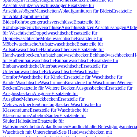
Anschlussstutzen
Anschlussbögen
Ersatzteile für
Anschlussbögen
Manschetten
Ablaufgarnituren für Bidets
Ersatzteile
für Ablaufgarnituren für
Bidets
Rohrbogengeruchsverschlüsse
Ersatzteile für
Rohrbogengeruchsverschlüsse
Anschlussstutzen
Anschlussbögen
Abde
für Waschtische
Doppelwaschtische
Ersatzteile für
Doppelwaschtische
Möbelwaschtische
Ersatzteile für
Möbelwaschtische
Aufsatzwaschtische
Ersatzteile für
Aufsatzwaschtische
Handwaschbecken
Ersatzteile für
Handwaschbecken
Aufsatzhandwaschbecken
Eckhandwaschbecken
H
für Halbeinbauwaschtische
Einbauwaschtische
Ersatzteile für
Einbauwaschtische
Unterbauwaschtische
Ersatzteile für
Unterbauwaschtische
Eckwaschtische
Waschtische
Comfort
Waschtische für Kinder
Ersatzteile für Waschtische für
Kinder
Waschtische
Waschrinnen
Ersatzteile für Waschrinnen
Weitere
Becken
Ersatzteile für Weitere Becken
Ausgussbecken
Ersatzteile für
Ausgussbecken
Ausgüsse
Ersatzteile für
Ausgüsse
Mehrzweckbecken
Ersatzteile für
Mehrzweckbecken
Gipsfangbecken
Waschtische für
Klassenräume
Ersatzteile für Waschtische für
Klassenräume
Zubehör
Säulen
Ersatzteile für
Säulen
Halbsäulen
Ersatzteile für
Halbsäulen
Zubehör
Ablaufkappen
Handtuchhalter
Befestigungsmateria
Waschtisch mit Unterschrank
Sets Handwaschbecken mit