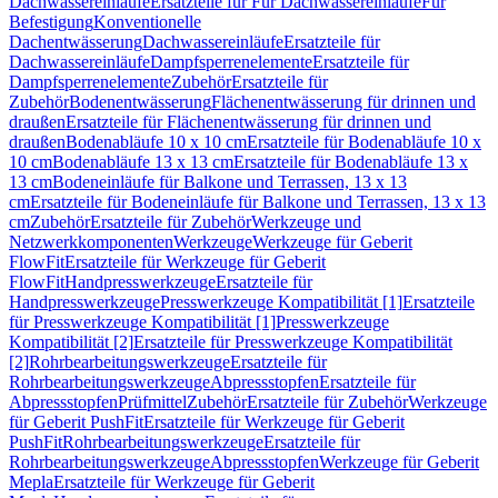
Dachwassereinläufe
Ersatzteile für Für Dachwassereinläufe
Für
Befestigung
Konventionelle
Dachentwässerung
Dachwassereinläufe
Ersatzteile für
Dachwassereinläufe
Dampfsperrenelemente
Ersatzteile für
Dampfsperrenelemente
Zubehör
Ersatzteile für
Zubehör
Bodenentwässerung
Flächenentwässerung für drinnen und
draußen
Ersatzteile für Flächenentwässerung für drinnen und
draußen
Bodenabläufe 10 x 10 cm
Ersatzteile für Bodenabläufe 10 x
10 cm
Bodenabläufe 13 x 13 cm
Ersatzteile für Bodenabläufe 13 x
13 cm
Bodeneinläufe für Balkone und Terrassen, 13 x 13
cm
Ersatzteile für Bodeneinläufe für Balkone und Terrassen, 13 x 13
cm
Zubehör
Ersatzteile für Zubehör
Werkzeuge und
Netzwerkkomponenten
Werkzeuge
Werkzeuge für Geberit
FlowFit
Ersatzteile für Werkzeuge für Geberit
FlowFit
Handpresswerkzeuge
Ersatzteile für
Handpresswerkzeuge
Presswerkzeuge Kompatibilität [1]
Ersatzteile
für Presswerkzeuge Kompatibilität [1]
Presswerkzeuge
Kompatibilität [2]
Ersatzteile für Presswerkzeuge Kompatibilität
[2]
Rohrbearbeitungswerkzeuge
Ersatzteile für
Rohrbearbeitungswerkzeuge
Abpressstopfen
Ersatzteile für
Abpressstopfen
Prüfmittel
Zubehör
Ersatzteile für Zubehör
Werkzeuge
für Geberit PushFit
Ersatzteile für Werkzeuge für Geberit
PushFit
Rohrbearbeitungswerkzeuge
Ersatzteile für
Rohrbearbeitungswerkzeuge
Abpressstopfen
Werkzeuge für Geberit
Mepla
Ersatzteile für Werkzeuge für Geberit