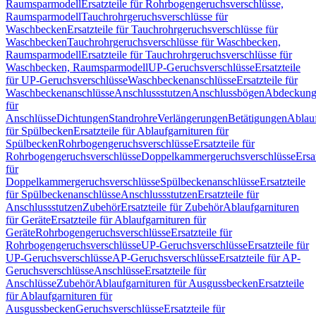
Raumsparmodell
Ersatzteile für Rohrbogengeruchsverschlüsse,
Raumsparmodell
Tauchrohrgeruchsverschlüsse für
Waschbecken
Ersatzteile für Tauchrohrgeruchsverschlüsse für
Waschbecken
Tauchrohrgeruchsverschlüsse für Waschbecken,
Raumsparmodell
Ersatzteile für Tauchrohrgeruchsverschlüsse für
Waschbecken, Raumsparmodell
UP-Geruchsverschlüsse
Ersatzteile
für UP-Geruchsverschlüsse
Waschbeckenanschlüsse
Ersatzteile für
Waschbeckenanschlüsse
Anschlussstutzen
Anschlussbögen
Abdeckung
für
Anschlüsse
Dichtungen
Standrohre
Verlängerungen
Betätigungen
Ablauf
für Spülbecken
Ersatzteile für Ablaufgarnituren für
Spülbecken
Rohrbogengeruchsverschlüsse
Ersatzteile für
Rohrbogengeruchsverschlüsse
Doppelkammergeruchsverschlüsse
Ersa
für
Doppelkammergeruchsverschlüsse
Spülbeckenanschlüsse
Ersatzteile
für Spülbeckenanschlüsse
Anschlussstutzen
Ersatzteile für
Anschlussstutzen
Zubehör
Ersatzteile für Zubehör
Ablaufgarnituren
für Geräte
Ersatzteile für Ablaufgarnituren für
Geräte
Rohrbogengeruchsverschlüsse
Ersatzteile für
Rohrbogengeruchsverschlüsse
UP-Geruchsverschlüsse
Ersatzteile für
UP-Geruchsverschlüsse
AP-Geruchsverschlüsse
Ersatzteile für AP-
Geruchsverschlüsse
Anschlüsse
Ersatzteile für
Anschlüsse
Zubehör
Ablaufgarnituren für Ausgussbecken
Ersatzteile
für Ablaufgarnituren für
Ausgussbecken
Geruchsverschlüsse
Ersatzteile für