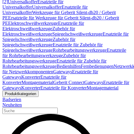
[2]
Universalkoffer
Ersatzteile für
Universalkoffer
Universalkoffer
Ersatzteile für
Universalkoffer
Werkzeuge für Geberit Silent-db20 / Geberit
PE
Ersatzteile für Werkzeuge für Geberit Silent-db20 / Geberit
PE
Elektroschweißwerkzeuge
Ersatzteile für
Elektroschweißwerkzeuge
Zubehör für
Elektroschweißwerkzeuge
Spiegelschweißwerkzeuge
Ersatzteile für
Spiegelschweißwerkzeuge
Zubehör für
Spiegelschweißwerkzeuge
Ersatzteile für Zubehör für
Spiegelschweißwerkzeuge
Rohrbearbeitungswerkzeuge
Ersatzteile
für Rohrbearbeitungswerkzeuge
Zubehör für
Rohrbearbeitungswerkzeuge
Ersatzteile für Zubehör für
Rohrbearbeitungswerkzeuge
Bedienhilfen
Fernbedienungen
Netzwerk
für Netzwerkkomponenten
Gateways
Ersatzteile für
Gateways
Konverter
Ersatzteile für
Konverter
Montagematerial
Geberit Connect
Gateways
Ersatzteile für
Gateways
Konverter
Ersatzteile für Konverter
Montagematerial
Produktkategorien
Badserien
Neuheiten