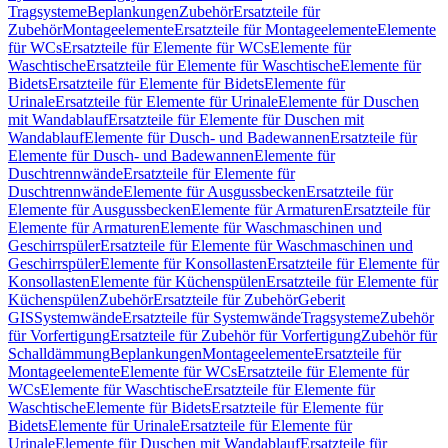
Tragsysteme
Beplankungen
Zubehör
Ersatzteile für
Zubehör
Montageelemente
Ersatzteile für Montageelemente
Elemente
für WCs
Ersatzteile für Elemente für WCs
Elemente für
Waschtische
Ersatzteile für Elemente für Waschtische
Elemente für
Bidets
Ersatzteile für Elemente für Bidets
Elemente für
Urinale
Ersatzteile für Elemente für Urinale
Elemente für Duschen
mit Wandablauf
Ersatzteile für Elemente für Duschen mit
Wandablauf
Elemente für Dusch- und Badewannen
Ersatzteile für
Elemente für Dusch- und Badewannen
Elemente für
Duschtrennwände
Ersatzteile für Elemente für
Duschtrennwände
Elemente für Ausgussbecken
Ersatzteile für
Elemente für Ausgussbecken
Elemente für Armaturen
Ersatzteile für
Elemente für Armaturen
Elemente für Waschmaschinen und
Geschirrspüler
Ersatzteile für Elemente für Waschmaschinen und
Geschirrspüler
Elemente für Konsollasten
Ersatzteile für Elemente für
Konsollasten
Elemente für Küchenspülen
Ersatzteile für Elemente für
Küchenspülen
Zubehör
Ersatzteile für Zubehör
Geberit
GIS
Systemwände
Ersatzteile für Systemwände
Tragsysteme
Zubehör
für Vorfertigung
Ersatzteile für Zubehör für Vorfertigung
Zubehör für
Schalldämmung
Beplankungen
Montageelemente
Ersatzteile für
Montageelemente
Elemente für WCs
Ersatzteile für Elemente für
WCs
Elemente für Waschtische
Ersatzteile für Elemente für
Waschtische
Elemente für Bidets
Ersatzteile für Elemente für
Bidets
Elemente für Urinale
Ersatzteile für Elemente für
Urinale
Elemente für Duschen mit Wandablauf
Ersatzteile für