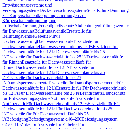
Entwässerungssysteme und
Versorgungssysteme
Deckenverschlusssysteme
Schallschutz
Dämmung
zur Körperschallentkopplung
Dämmungen zur
Körperschallentkopplung und
Luftschalldämmung
Feuchtigkeitsschutz
Abdichtungen
Lüftungsventile
für Entwässerung
Belüftungsventile
Ersatzteile für
Belüftungsventile
Geberit Pluvia
Dachentwässerung
Dachwassereinläufe
Ersatzteile für
Dachwassereinläufe
Dachwassereinläufe bis 12 l/s
Ersatzteile für
Dachwassereinläufe bis 12 l/s
Dachwassereinläufe bis 25
l/s
Ersatzteile für Dachwassereinläufe bis 25 l/s
Dachwassereinläufe
für Rinnen
Ersatzteile für Dachwassereinläufe für
Rinnen
Dachwassereinläufe bis 12 l/s
Ersatzteile für
Dachwassereinläufe bis 12 l/s
Dachwassereinläufe bis 25
l/s
Ersatzteile für Dachwassereinläufe bis 25
l/s
Dampfsperrenelemente
Ersatzteile für Dampfsperrenelemente
Für
Dachwassereinläufe bis 12 l/s
Ersatzteile für Für Dachwassereinläufe
bis 12 l/s
Für Dachwassereinläufe bis 25 l/s
Brandschutz
Brandschutz
für Entwässerungssysteme
Notüberläufe
Ersatzteile für
Notüberläufe
Für Dachwassereinläufe bis 12 l/s
Ersatzteile für Für
Dachwassereinläufe bis 12 l/s
Für Dachwassereinläufe bis 25
l/s
Ersatzteile für Für Dachwassereinläufe bis 25
l/s
Befestigung
Befestigungssystem d40–200
Befestigungssystem
d250–315
Zubehör
Ersatzteile für Zubehör
Für