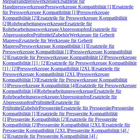
Mepla
Handpresswerkzeuge
Ersatzteile für
Handpresswerkzeuge
Presswerkzeuge Kompatibilität [1]
Ersatzteile
für Presswerkzeuge Kompatibilität [1]
Presswerkzeuge
Kompatibilität [2]
Ersatzteile für Presswerkzeuge Kompatibilität
[2]
Rohrbearbeitungswerkzeuge
Ersatzteile für
Rohrbearbeitungswerkzeuge
Abpressstopfen
Ersatzteile für
Abpressstopfen
Prüfmittel
Zubehör
Werkzeuge für Geberit
Mapress
Ersatzteile für Werkzeuge für Geberit
Mapress
Presswerkzeuge Kompatibilität [1]
Ersatzteile für
Presswerkzeuge Kompatibilität [1]
Presswerkzeuge Kompatibilität
[2]
Ersatzteile für Presswerkzeuge Kompatibilität [2]
Presswerkzeuge
Kompatibilität [1] / [2]
Ersatzteile für Presswerkzeuge Kompatibilität
[1] / [2]
Presswerkzeuge Kompatibilität [2XL]
Ersatzteile für
Presswerkzeuge Kompatibilität [2XL]
Presswerkzeuge
Kompatibilität [3]
Ersatzteile für Presswerkzeuge Kompatibilität
[3]
Presswerkzeuge Kompatibilität [4]
Ersatzteile für Presswerkzeuge
Kompatibilität [4]
Rohrbearbeitungswerkzeuge
Ersatzteile für
Rohrbearbeitungswerkzeuge
Abpressstopfen
Ersatzteile für
Abpressstopfen
Prüfmittel
Ersatzteile für
Prüfmittel
Zubehör
Pressgeräte
Ersatzteile für Pressgeräte
Pressgeräte
Kompatibilität [1]
Ersatzteile für Pressgeräte Kompatibilität
[1]
Pressgeräte Kompatibilität [2]
Ersatzteile für Pressgeräte
Kompatibilität [2]
Pressgeräte Kompatibilität [2XL]
Ersatzteile für
Pressgeräte Kompatibilität [2XL]
Pressgeräte Kompatibilität [4] /
[2]
Ersatzteile für Pressgeräte Kompatibilität [4] /