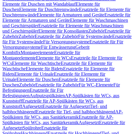
Elemente für Duschen mit Wandablauf
Elemente für
Duschen
Elemente für Duschtrennwände
Ersatzteile für Elemente für
Duschtrennwände
Elemente für Armaturen und Geräte
Ersatzteile für
Elemente für Armaturen und Geräte
Elemente für Waschmaschinen
und Geschirrspüler
Ersatzteile für Elemente für Waschmaschinen
und Geschirrspüler
Elemente für Konsollasten
Zubehör
Ersatzteile für
Zubehör
Zubehör
Ersatzteile für Zubehör
Für Systemwände
Ersatzteile
für Für Systemwände
Für Versorgungssysteme
Ersatzteile für Für
Versorgungssysteme
Für Entwässerung
Geberit
Kombifix
Montageelemente
Ersatzteile für
Montageelemente
Elemente für WCs
Ersatzteile für Elemente für
WCs
Elemente für Waschtische
Ersatzteile für Elemente für
Waschtische
Elemente für Bidets
Ersatzteile für Elemente für
Bidets
Elemente für Urinale
Ersatzteile für Elemente für
Urinale
Elemente für Duschen
Ersatzteile für Elemente für
Duschen
Zubehör
Ersatzteile für Zubehör
Für WC-Elemente
Für
Befestigungen
Ersatzteile für Für
Befestigungen
Aufputzspülkästen
AP-Spülkästen für WCs, aus
Kunststoff
Ersatzteile für AP-Spülkästen für WCs, aus
Kunststoff
Aufgesetzt
Ersatzteile für Aufgesetzt
Tief- und
halbhochhängend
Ersatzteile für Tief- und halbhochhängend
AP-
Spülkästen für WCs, aus Sanitärkeramik
Ersatzteile für AP-
Spülkästen für WCs, aus Sanitärkeramik
Aufgesetzt
Ersatzteile für
Aufgesetzt
Spülrohre
Ersatzteile für
Spülrohre
Hochhängend
Ersatzteile für Hochhängend
Tief- und