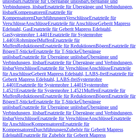
unlösbar
Ersatzteile für Übergänge unlösbar
Übergänge und
Verbindungen, lösbar
Ersatzteile für Übergänge und Verbindungen,
lösbar
Kompensatoren
Ersatzteile für
Kompensatoren
Durchführungen
Verschlüsse
Ersatzteile für
Verschlüsse
Anschlüsse
Ersatzteile für Anschlüsse
Geberit Mapress
Edelstahl, Gas
Ersatzteile für Geberit Mapress Edelstahl,
Gas
Systemrohre 1.4401
Ersatzteile für Systemrohre
1.4401
Rohrnippel
Muffen
Ersatzteile für
Muffen
Reduktionen
Ersatzteile für Reduktionen
Bögen
Ersatzteile für
Bögen
T-Stücke
Ersatzteile für T-Stücke
Übergänge
unlösbar
Ersatzteile für Übergänge unlösbar
Übergänge und
Verbindungen, lösbar
Ersatzteile für Übergänge und Verbindungen,
lösbar
Verschlüsse
Ersatzteile für Verschlüsse
Anschlüsse
Ersatzteile
für Anschlüsse
Geberit Mapress Edelstahl, LABS-frei
Ersatzteile für
Geberit Mapress Edelstahl, LABS-frei
Systemrohre
1.4401
Ersatzteile für Systemrohre 1.4401
Systemrohre
1.4521
Ersatzteile für Systemrohre 1.4521
Muffen
Ersatzteile für
Muffen
Reduktionen
Ersatzteile für Reduktionen
Bögen
Ersatzteile für
Bögen
T-Stücke
Ersatzteile für T-Stücke
Übergänge
unlösbar
Ersatzteile für Übergänge unlösbar
Übergänge und
Verbindungen, lösbar
Ersatzteile für Übergänge und Verbindungen,
lösbar
Verschlüsse
Ersatzteile für Verschlüsse
Anschlüsse
Ersatzteile
für Anschlüsse
Kompensatoren
Ersatzteile für
Kompensatoren
Durchführungen
Zubehör für Geberit Mapress
Edelstahl
Ersatzteile für Zubehör für Geberit Mapress