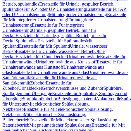
Betrieb, spülrandlos
Ersatzteile für Urinale, gespülter Betrieb,
spülrandlos
Für AP- oder UP-Urinalsteuerung
Ersatzteile für Für AP-
oder UP-Urinalsteuerung
Mit integrierter Urinalsteuerung
Ersatzteile
für Mit integrierter Urinalsteuerung
Für integrierte
Urinalsteuerung
Ersatzteile für Für integrierte
Urinalsteuerung
Urinale, gespülter Betrieb, mit / für
Deckel
Ersatzteile für Urinale, gespülter Betrieb, mit / für
Deckel
Spülrandlos
Ersatzteile für Spülrandlos
Mit
Spülrand
Ersatzteile für Mit Spülrand
Urinale, wasserloser
Betrieb
Ersatzteile für Urinale, wasserloser Betrieb
Ohne
Deckel
Ersatzteile für Ohne Deckel
Urinaltrennwände
Ersatzteile für
Urinaltrennwände
Urinaltrennwände aus Kunststoff
Ersatzteile für
Urinaltrennwände aus Kunststoff
Urinaltrennwände aus
Glas
Ersatzteile für Urinaltrennwände aus Glas
Urinaltrennwände aus
Sanitärkeramik
Ersatzteile für Urinaltrennwände aus
Sanitärkeramik
Zubehör
Ersatzteile für
Zubehör
Urinaldeckel
Geruchsverschlüsse und Zubehör
Spülrohre,
Spülbögen und Übergänge
Ersatzteile für Spülrohre, Spülbögen und
Übergänge
Sprühkopfzubehör
Befestigungsmaterial
Ablaufventile
Spülv
für Unterputz
Mit elektronischer Spülauslösung,
Netzbetrieb
Ersatzteile für Mit elektronischer Spülauslösung,
Netzbetrieb
Mit elektronischer Spülauslösung,
Batteriebetrieb
Ersatzteile für Mit elektronischer Spülauslösung,
Batteriebetrieb
Mit pneumatischer Spülauslösung
Ersatzteile für Mit
pneumatischer Spülauslösung
Basic
Ersatzteile für