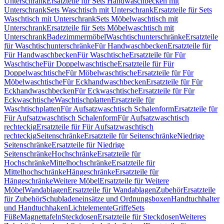
Unterschrank
Ersatzteile für Sets Handwaschbecken mit
Unterschrank
Sets Waschtisch mit Unterschrank
Ersatzteile für Sets
Waschtisch mit Unterschrank
Sets Möbelwaschtisch mit
Unterschrank
Ersatzteile für Sets Möbelwaschtisch mit
Unterschrank
Badezimmermöbel
Waschtischunterschränke
Ersatzteile
für Waschtischunterschränke
Für Handwaschbecken
Ersatzteile für
Für Handwaschbecken
Für Waschtische
Ersatzteile für Für
Waschtische
Für Doppelwaschtische
Ersatzteile für Für
Doppelwaschtische
Für Möbelwaschtische
Ersatzteile für Für
Möbelwaschtische
Für Eckhandwaschbecken
Ersatzteile für Für
Eckhandwaschbecken
Für Eckwaschtische
Ersatzteile für Für
Eckwaschtische
Waschtischplatten
Ersatzteile für
Waschtischplatten
Für Aufsatzwaschtisch Schalenform
Ersatzteile für
Für Aufsatzwaschtisch Schalenform
Für Aufsatzwaschtisch
rechteckig
Ersatzteile für Für Aufsatzwaschtisch
rechteckig
Seitenschränke
Ersatzteile für Seitenschränke
Niedrige
Seitenschränke
Ersatzteile für Niedrige
Seitenschränke
Hochschränke
Ersatzteile für
Hochschränke
Mittelhochschränke
Ersatzteile für
Mittelhochschränke
Hängeschränke
Ersatzteile für
Hängeschränke
Weitere Möbel
Ersatzteile für Weitere
Möbel
Wandablagen
Ersatzteile für Wandablagen
Zubehör
Ersatzteile
für Zubehör
Schubladeneinsätze und Ordnungsboxen
Handtuchhalter
und Handtuchhaken
Lichtelemente
Griffe
Sets
Füße
Magnettafeln
Steckdosen
Ersatzteile für Steckdosen
Weiteres