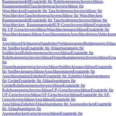
Raumsparmodell
Ersatzteile für Rohrbogengeruchsverschlüsse,
Raumsparmodell
Tauchrohrgeruchsverschlüsse für
Waschbecken
Ersatzteile für Tauchrohrgeruchsverschlüsse für
Waschbecken
Tauchrohrgeruchsverschlüsse für Waschbecken,
Raumsparmodell
Ersatzteile für Tauchrohrgeruchsverschlüsse für
Waschbecken, Raumsparmodell
UP-Geruchsverschlüsse
Ersatzteile
für UP-Geruchsverschlüsse
Waschbeckenanschlüsse
Ersatzteile für
Waschbeckenanschlüsse
Anschlussstutzen
Anschlussbögen
Abdeckung
für
Anschlüsse
Dichtungen
Standrohre
Verlängerungen
Betätigungen
Ablauf
für Spülbecken
Ersatzteile für Ablaufgarnituren für
Spülbecken
Rohrbogengeruchsverschlüsse
Ersatzteile für
Rohrbogengeruchsverschlüsse
Doppelkammergeruchsverschlüsse
Ersa
für
Doppelkammergeruchsverschlüsse
Spülbeckenanschlüsse
Ersatzteile
für Spülbeckenanschlüsse
Anschlussstutzen
Ersatzteile für
Anschlussstutzen
Zubehör
Ersatzteile für Zubehör
Ablaufgarnituren
für Geräte
Ersatzteile für Ablaufgarnituren für
Geräte
Rohrbogengeruchsverschlüsse
Ersatzteile für
Rohrbogengeruchsverschlüsse
UP-Geruchsverschlüsse
Ersatzteile für
UP-Geruchsverschlüsse
AP-Geruchsverschlüsse
Ersatzteile für AP-
Geruchsverschlüsse
Anschlüsse
Ersatzteile für
Anschlüsse
Zubehör
Ablaufgarnituren für Ausgussbecken
Ersatzteile
für Ablaufgarnituren für
Ausgussbecken
Geruchsverschlüsse
Ersatzteile für