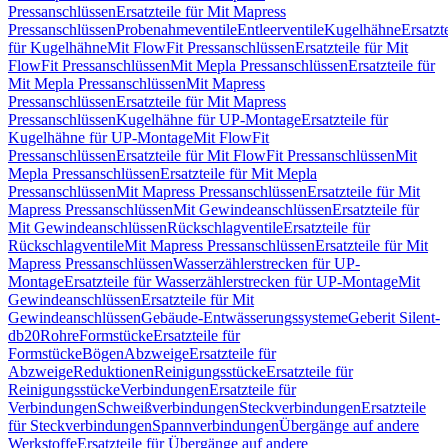
Pressanschlüssen
Ersatzteile für Mit Mapress
Pressanschlüssen
Probenahmeventile
Entleerventile
Kugelhähne
Ersatzt
für Kugelhähne
Mit FlowFit Pressanschlüssen
Ersatzteile für Mit
FlowFit Pressanschlüssen
Mit Mepla Pressanschlüssen
Ersatzteile für
Mit Mepla Pressanschlüssen
Mit Mapress
Pressanschlüssen
Ersatzteile für Mit Mapress
Pressanschlüssen
Kugelhähne für UP-Montage
Ersatzteile für
Kugelhähne für UP-Montage
Mit FlowFit
Pressanschlüssen
Ersatzteile für Mit FlowFit Pressanschlüssen
Mit
Mepla Pressanschlüssen
Ersatzteile für Mit Mepla
Pressanschlüssen
Mit Mapress Pressanschlüssen
Ersatzteile für Mit
Mapress Pressanschlüssen
Mit Gewindeanschlüssen
Ersatzteile für
Mit Gewindeanschlüssen
Rückschlagventile
Ersatzteile für
Rückschlagventile
Mit Mapress Pressanschlüssen
Ersatzteile für Mit
Mapress Pressanschlüssen
Wasserzählerstrecken für UP-
Montage
Ersatzteile für Wasserzählerstrecken für UP-Montage
Mit
Gewindeanschlüssen
Ersatzteile für Mit
Gewindeanschlüssen
Gebäude-Entwässerungssysteme
Geberit Silent-
db20
Rohre
Formstücke
Ersatzteile für
Formstücke
Bögen
Abzweige
Ersatzteile für
Abzweige
Reduktionen
Reinigungsstücke
Ersatzteile für
Reinigungsstücke
Verbindungen
Ersatzteile für
Verbindungen
Schweißverbindungen
Steckverbindungen
Ersatzteile
für Steckverbindungen
Spannverbindungen
Übergänge auf andere
Werkstoffe
Ersatzteile für Übergänge auf andere