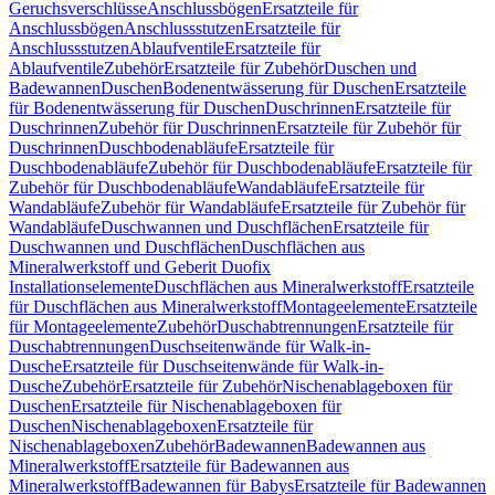
Geruchsverschlüsse
Anschlussbögen
Ersatzteile für
Anschlussbögen
Anschlussstutzen
Ersatzteile für
Anschlussstutzen
Ablaufventile
Ersatzteile für
Ablaufventile
Zubehör
Ersatzteile für Zubehör
Duschen und
Badewannen
Duschen
Bodenentwässerung für Duschen
Ersatzteile
für Bodenentwässerung für Duschen
Duschrinnen
Ersatzteile für
Duschrinnen
Zubehör für Duschrinnen
Ersatzteile für Zubehör für
Duschrinnen
Duschbodenabläufe
Ersatzteile für
Duschbodenabläufe
Zubehör für Duschbodenabläufe
Ersatzteile für
Zubehör für Duschbodenabläufe
Wandabläufe
Ersatzteile für
Wandabläufe
Zubehör für Wandabläufe
Ersatzteile für Zubehör für
Wandabläufe
Duschwannen und Duschflächen
Ersatzteile für
Duschwannen und Duschflächen
Duschflächen aus
Mineralwerkstoff und Geberit Duofix
Installationselemente
Duschflächen aus Mineralwerkstoff
Ersatzteile
für Duschflächen aus Mineralwerkstoff
Montageelemente
Ersatzteile
für Montageelemente
Zubehör
Duschabtrennungen
Ersatzteile für
Duschabtrennungen
Duschseitenwände für Walk-in-
Dusche
Ersatzteile für Duschseitenwände für Walk-in-
Dusche
Zubehör
Ersatzteile für Zubehör
Nischenablageboxen für
Duschen
Ersatzteile für Nischenablageboxen für
Duschen
Nischenablageboxen
Ersatzteile für
Nischenablageboxen
Zubehör
Badewannen
Badewannen aus
Mineralwerkstoff
Ersatzteile für Badewannen aus
Mineralwerkstoff
Badewannen für Babys
Ersatzteile für Badewannen