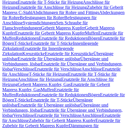
Heizung
Ersatzteile für T-Stücke für Heizung
Anschlüsse für
Heizung
Ersatzteile für Anschlüsse für Heizung
Zubehör für Geberit
Mapress C-Stahl
Abdichtungen für Rohre und Fittings
Abdeckungen
für Rohre
Befestigungen für Rohre
Befestigungen für
Anschlüsse
Systemdichtungen
Sets Schraube für
Flanschverbindungen
Geberit Mapress Kupfer
Geberit Mapress
Kupfer
Ersatzteile für Geberit Mapress Kupfer
Muffen
Ersatzteile für
Muffen
Reduktionen
Ersatzteile für Reduktionen
Bögen
Ersatzteile für
Bögen
T-Stücke
Ersatzteile für T-Stücke
Innenliegende
Zirkulation
Ersatzteile für Innenliegende
Zirkulation
Kreuzstücke
Ersatzteile für Kreuzstücke
Übergänge
unlösbar
Ersatzteile für Übergänge unlösbar
Übergänge und
Verbindungen, lösbar
Ersatzteile für Übergänge und Verbindungen,
lösbar
Verschlüsse
Ersatzteile für Verschlüsse
Anschlüsse
Ersatzteile
für Anschlüsse
T-Stücke für Heizung
Ersatzteile für T-Stücke für
Heizung
Anschlüsse für Heizung
Ersatzteile für Anschlüsse für
Heizung
Geberit Mapress Kupfer, Gas
Ersatzteile für Geberit
Mapress Kupfer, Gas
Muffen
Ersatzteile für
Muffen
Reduktionen
Ersatzteile für Reduktionen
Bögen
Ersatzteile für
Bögen
T-Stücke
Ersatzteile für T-Stücke
Übergänge
unlösbar
Ersatzteile für Übergänge unlösbar
Übergänge und
Verbindungen, lösbar
Ersatzteile für Übergänge und Verbindungen,
lösbar
Verschlüsse
Ersatzteile für Verschlüsse
Anschlüsse
Ersatzteile
für Anschlüsse
Zubehör für Geberit Mapress Kupfer
Ersatzteile für
Zubehör für Geberit Mapress Kupfer
Dämmungen für