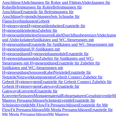
Anschlüsse
Abdichtungen für Rohre und Fittings
Abdeckungen für
Rohre
Befestigungen für Rohre
Befestigungen für
Anschlüsse
Ersatzteile für Befestigungen für
Anschlüsse
Systemdichtungen
Sets Schraube für
Flanschverbindungen
Geberit
Hygienesystem
Hygienespüleinheiten
Ersatzteile für
Hygienespüleinheiten
Zubehör für
Hygienespüleinheiten
Sensoren
Kabel
Durchflussbegrenzer
Abdeckung
und Abdeckplatten
Spülkästen und WC-Steuerungen mit
Hygienespülung
Ersatzteile für Spülkästen und WC-Steuerungen mit
Hygienespülung
UP-Spülkästen mit
Hygienespülung
Hygieneeinbaumodule
Ersatzteile für
Hygieneeinbaumodule
Zubehör für Spülkästen und WC-
Steuerungen mit Hygienespülung
Ersatzteile für Zubehör für
Spülkästen und WC-Steuerungen mit
Hygienespülung
Sensoren
Kabel
Netzteile
Ersatzteile für
Netzteile
Netzwerkkomponenten
Geberit Connect Zubehör für
Geberit Hygienesystem
Ersatzteile für Geberit Connect Zubehör für
Geberit Hygienesystem
Gateways
Ersatzteile für
Gateways
Konverter
Ersatzteile für
Konverter
Sensoren
Montagematerial
Rohrarmaturen
Geradsitzventile
Mi
Mapress Pressanschlüssen
Schrägsitzventile
Ersatzteile für
Schrägsitzventile
Mit FlowFit Pressanschlüssen
Ersatzteile für Mit
FlowFit Pressanschlüssen
Mit Mepla Pressanschlüssen
Ersatzteile für
Mit Mepla Pressanschlüssen
Mit Mapress