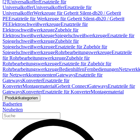
[2]
Universalkoffer
Ersatzteile für
Universalkoffer
Universalkoffer
Ersatzteile für
Universalkoffer
Werkzeuge für Geberit Silent-db20 / Geberit
PE
Ersatzteile für Werkzeuge für Geberit Silent-db20 / Geberit
PE
Elektroschweißwerkzeuge
Ersatzteile für
Elektroschweißwerkzeuge
Zubehör für
Elektroschweißwerkzeuge
Spiegelschweißwerkzeuge
Ersatzteile für
Spiegelschweißwerkzeuge
Zubehör für
Spiegelschweißwerkzeuge
Ersatzteile für Zubehör für
Spiegelschweißwerkzeuge
Rohrbearbeitungswerkzeuge
Ersatzteile
für Rohrbearbeitungswerkzeuge
Zubehör für
Rohrbearbeitungswerkzeuge
Ersatzteile für Zubehör für
Rohrbearbeitungswerkzeuge
Bedienhilfen
Fernbedienungen
Netzwerk
für Netzwerkkomponenten
Gateways
Ersatzteile für
Gateways
Konverter
Ersatzteile für
Konverter
Montagematerial
Geberit Connect
Gateways
Ersatzteile für
Gateways
Konverter
Ersatzteile für Konverter
Montagematerial
Produktkategorien
Badserien
Neuheiten