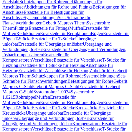
Edelstahl
Schutzkappen für Rohrende
Dämmungen für
Anschlüsse
Abdichtungen für Rohre und Fittings
Befestigungen für
Anschlüsse
Ersatzteile für Befestigungen für
Anschlüsse
Systemdichtungen
Sets Schraube für
Flanschverbindungen
Geberit Mapress Therm
Systemrohre
Therm
Fittings
Ersatzteile für Fittings
Muffen
Ersatzteile für
Muffen
Reduktionen
Ersatzteile für Reduktionen
Bögen
Ersatzteile für
Bögen
T-Stücke
Ersatzteile für T-Stücke
Übergänge
unlösbar
Ersatzteile für Übergänge unlösbar
Übergänge und
Verbindungen, lösbar
Ersatzteile für Übergänge und Verbindungen,
lösbar
Kompensatoren
Ersatzteile für
Kompensatoren
Verschlüsse
Ersatzteile für Verschlüsse
T-Stücke für
Heizung
Ersatzteile für T-Stücke für Heizung
Anschlüsse für
Heizung
Ersatzteile für Anschlüsse für Heizung
Zubehör für Geberit
Mapress Therm
Schutzkappen für Rohrende
Systemdichtungen
Sets
Schraube für Flanschverbindungen
Befestigungen für Rohre
Geberit
Mapress C-Stahl
Geberit Mapress C-Stahl
Ersatzteile für Geberit
Mapress C-Stahl
Systemrohre 1.0034
Systemrohre
1.0215
Rohrnippel
Muffen
Ersatzteile für
Muffen
Reduktionen
Ersatzteile für Reduktionen
Bögen
Ersatzteile für
Bögen
T-Stücke
Ersatzteile für T-Stücke
Kreuzstücke
Ersatzteile für
Kreuzstücke
Übergänge unlösbar
Ersatzteile für Übergänge
unlösbar
Übergänge und Verbindungen, lösbar
Ersatzteile für
Übergänge und Verbindungen, lösbar
Kompensatoren
Ersatzteile für
Kompensatoren
Verschlüsse
Ersatzteile für Verschlüsse
T-Stücke für