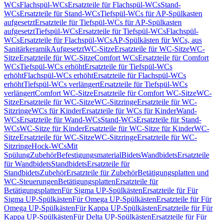
WCs
Flachspül-WCs
Ersatzteile für Flachspül-WCs
Stand-
WCs
Ersatzteile für Stand-WCs
Tiefspül-WCs für AP-Spülkasten
aufgesetzt
Ersatzteile für Tiefspül-WCs für AP-Spülkasten
aufgesetzt
Tiefspül-WCs
Ersatzteile für Tiefspül-WCs
Flachspül-
WCs
Ersatzteile für Flachspül-WCs
AP-Spülkästen für WCs, aus
Sanitärkeramik
Aufgesetzt
WC-Sitze
Ersatzteile für WC-Sitze
WC-
Sitze
Ersatzteile für WC-Sitze
Comfort WCs
Ersatzteile für Comfort
WCs
Tiefspül-WCs erhöht
Ersatzteile für Tiefspül-WCs
erhöht
Flachspül-WCs erhöht
Ersatzteile für Flachspül-WCs
erhöht
Tiefspül-WCs verlängert
Ersatzteile für Tiefspül-WCs
verlängert
Comfort WC-Sitze
Ersatzteile für Comfort WC-Sitze
WC-
Sitze
Ersatzteile für WC-Sitze
WC-Sitzringe
Ersatzteile für WC-
Sitzringe
WCs für Kinder
Ersatzteile für WCs für Kinder
Wand-
WCs
Ersatzteile für Wand-WCs
Stand-WCs
Ersatzteile für Stand-
WCs
WC-Sitze für Kinder
Ersatzteile für WC-Sitze für Kinder
WC-
Sitze
Ersatzteile für WC-Sitze
WC-Sitzringe
Ersatzteile für WC-
Sitzringe
Hock-WCs
Mit
Spülung
Zubehör
Befestigungsmaterial
Bidets
Wandbidets
Ersatzteile
für Wandbidets
Standbidets
Ersatzteile für
Standbidets
Zubehör
Ersatzteile für Zubehör
Betätigungsplatten und
WC-Steuerungen
Betätigungsplatten
Ersatzteile für
Betätigungsplatten
Für Sigma UP-Spülkästen
Ersatzteile für Für
Sigma UP-Spülkästen
Für Omega UP-Spülkästen
Ersatzteile für Für
Omega UP-Spülkästen
Für Kappa UP-Spülkästen
Ersatzteile für Für
Kappa UP-Spülkästen
Für Delta UP-Spülkästen
Ersatzteile für Für