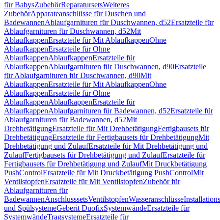
für Babys
Zubehör
Reparatursets
Weiteres
Zubehör
Apparateanschlüsse für Duschen und
Badewannen
Ablaufgarnituren für Duschwannen, d52
Ersatzteile für
Ablaufgarnituren für Duschwannen, d52
Mit
Ablaufkappen
Ersatzteile für Mit Ablaufkappen
Ohne
Ablaufkappen
Ersatzteile für Ohne
Ablaufkappen
Ablaufkappen
Ersatzteile für
Ablaufkappen
Ablaufgarnituren für Duschwannen, d90
Ersatzteile
für Ablaufgarnituren für Duschwannen, d90
Mit
Ablaufkappen
Ersatzteile für Mit Ablaufkappen
Ohne
Ablaufkappen
Ersatzteile für Ohne
Ablaufkappen
Ablaufkappen
Ersatzteile für
Ablaufkappen
Ablaufgarnituren für Badewannen, d52
Ersatzteile für
Ablaufgarnituren für Badewannen, d52
Mit
Drehbetätigung
Ersatzteile für Mit Drehbetätigung
Fertigbausets für
Drehbetätigung
Ersatzteile für Fertigbausets für Drehbetätigung
Mit
Drehbetätigung und Zulauf
Ersatzteile für Mit Drehbetätigung und
Zulauf
Fertigbausets für Drehbetätigung und Zulauf
Ersatzteile für
Fertigbausets für Drehbetätigung und Zulauf
Mit Druckbetätigung
PushControl
Ersatzteile für Mit Druckbetätigung PushControl
Mit
Ventilstopfen
Ersatzteile für Mit Ventilstopfen
Zubehör für
Ablaufgarnituren für
Badewannen
Anschlusssets
Ventilstopfen
Wasseranschlüsse
Installation
und Spülsysteme
Geberit Duofix
Systemwände
Ersatzteile für
Systemwände
Tragsysteme
Ersatzteile für