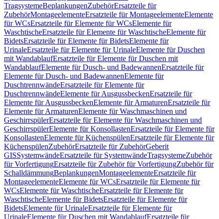
Tragsysteme
Beplankungen
Zubehör
Ersatzteile für
Zubehör
Montageelemente
Ersatzteile für Montageelemente
Elemente
für WCs
Ersatzteile für Elemente für WCs
Elemente für
Waschtische
Ersatzteile für Elemente für Waschtische
Elemente für
Bidets
Ersatzteile für Elemente für Bidets
Elemente für
Urinale
Ersatzteile für Elemente für Urinale
Elemente für Duschen
mit Wandablauf
Ersatzteile für Elemente für Duschen mit
Wandablauf
Elemente für Dusch- und Badewannen
Ersatzteile für
Elemente für Dusch- und Badewannen
Elemente für
Duschtrennwände
Ersatzteile für Elemente für
Duschtrennwände
Elemente für Ausgussbecken
Ersatzteile für
Elemente für Ausgussbecken
Elemente für Armaturen
Ersatzteile für
Elemente für Armaturen
Elemente für Waschmaschinen und
Geschirrspüler
Ersatzteile für Elemente für Waschmaschinen und
Geschirrspüler
Elemente für Konsollasten
Ersatzteile für Elemente für
Konsollasten
Elemente für Küchenspülen
Ersatzteile für Elemente für
Küchenspülen
Zubehör
Ersatzteile für Zubehör
Geberit
GIS
Systemwände
Ersatzteile für Systemwände
Tragsysteme
Zubehör
für Vorfertigung
Ersatzteile für Zubehör für Vorfertigung
Zubehör für
Schalldämmung
Beplankungen
Montageelemente
Ersatzteile für
Montageelemente
Elemente für WCs
Ersatzteile für Elemente für
WCs
Elemente für Waschtische
Ersatzteile für Elemente für
Waschtische
Elemente für Bidets
Ersatzteile für Elemente für
Bidets
Elemente für Urinale
Ersatzteile für Elemente für
Urinale
Elemente für Duschen mit Wandablauf
Ersatzteile für