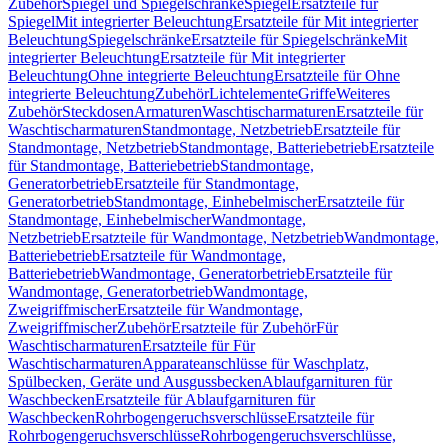
Zubehör
Spiegel und Spiegelschränke
Spiegel
Ersatzteile für
Spiegel
Mit integrierter Beleuchtung
Ersatzteile für Mit integrierter
Beleuchtung
Spiegelschränke
Ersatzteile für Spiegelschränke
Mit
integrierter Beleuchtung
Ersatzteile für Mit integrierter
Beleuchtung
Ohne integrierte Beleuchtung
Ersatzteile für Ohne
integrierte Beleuchtung
Zubehör
Lichtelemente
Griffe
Weiteres
Zubehör
Steckdosen
Armaturen
Waschtischarmaturen
Ersatzteile für
Waschtischarmaturen
Standmontage, Netzbetrieb
Ersatzteile für
Standmontage, Netzbetrieb
Standmontage, Batteriebetrieb
Ersatzteile
für Standmontage, Batteriebetrieb
Standmontage,
Generatorbetrieb
Ersatzteile für Standmontage,
Generatorbetrieb
Standmontage, Einhebelmischer
Ersatzteile für
Standmontage, Einhebelmischer
Wandmontage,
Netzbetrieb
Ersatzteile für Wandmontage, Netzbetrieb
Wandmontage,
Batteriebetrieb
Ersatzteile für Wandmontage,
Batteriebetrieb
Wandmontage, Generatorbetrieb
Ersatzteile für
Wandmontage, Generatorbetrieb
Wandmontage,
Zweigriffmischer
Ersatzteile für Wandmontage,
Zweigriffmischer
Zubehör
Ersatzteile für Zubehör
Für
Waschtischarmaturen
Ersatzteile für Für
Waschtischarmaturen
Apparateanschlüsse für Waschplatz,
Spülbecken, Geräte und Ausgussbecken
Ablaufgarnituren für
Waschbecken
Ersatzteile für Ablaufgarnituren für
Waschbecken
Rohrbogengeruchsverschlüsse
Ersatzteile für
Rohrbogengeruchsverschlüsse
Rohrbogengeruchsverschlüsse,