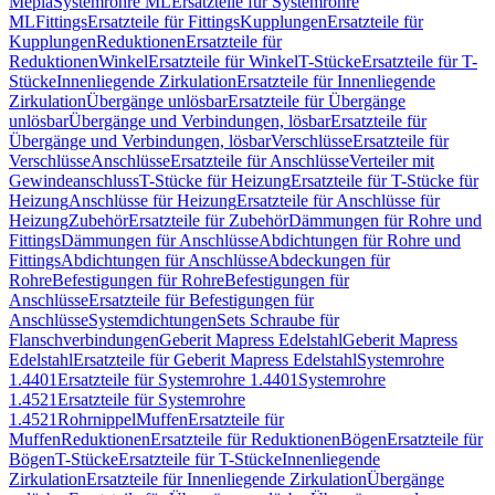
Mepla
Systemrohre ML
Ersatzteile für Systemrohre
ML
Fittings
Ersatzteile für Fittings
Kupplungen
Ersatzteile für
Kupplungen
Reduktionen
Ersatzteile für
Reduktionen
Winkel
Ersatzteile für Winkel
T-Stücke
Ersatzteile für T-
Stücke
Innenliegende Zirkulation
Ersatzteile für Innenliegende
Zirkulation
Übergänge unlösbar
Ersatzteile für Übergänge
unlösbar
Übergänge und Verbindungen, lösbar
Ersatzteile für
Übergänge und Verbindungen, lösbar
Verschlüsse
Ersatzteile für
Verschlüsse
Anschlüsse
Ersatzteile für Anschlüsse
Verteiler mit
Gewindeanschluss
T-Stücke für Heizung
Ersatzteile für T-Stücke für
Heizung
Anschlüsse für Heizung
Ersatzteile für Anschlüsse für
Heizung
Zubehör
Ersatzteile für Zubehör
Dämmungen für Rohre und
Fittings
Dämmungen für Anschlüsse
Abdichtungen für Rohre und
Fittings
Abdichtungen für Anschlüsse
Abdeckungen für
Rohre
Befestigungen für Rohre
Befestigungen für
Anschlüsse
Ersatzteile für Befestigungen für
Anschlüsse
Systemdichtungen
Sets Schraube für
Flanschverbindungen
Geberit Mapress Edelstahl
Geberit Mapress
Edelstahl
Ersatzteile für Geberit Mapress Edelstahl
Systemrohre
1.4401
Ersatzteile für Systemrohre 1.4401
Systemrohre
1.4521
Ersatzteile für Systemrohre
1.4521
Rohrnippel
Muffen
Ersatzteile für
Muffen
Reduktionen
Ersatzteile für Reduktionen
Bögen
Ersatzteile für
Bögen
T-Stücke
Ersatzteile für T-Stücke
Innenliegende
Zirkulation
Ersatzteile für Innenliegende Zirkulation
Übergänge