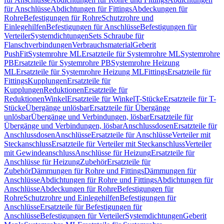
für Anschlüsse
Abdichtungen für Fittings
Abdeckungen für
Rohre
Befestigungen für Rohre
Schutzrohre und
Einlegehilfen
Befestigungen für Anschlüsse
Befestigungen für
Verteiler
Systemdichtungen
Sets Schraube für
Flanschverbindungen
Verbrauchsmaterial
Geberit
PushFit
Systemrohre ML
Ersatzteile für Systemrohre ML
Systemrohre
PB
Ersatzteile für Systemrohre PB
Systemrohre Heizung
ML
Ersatzteile für Systemrohre Heizung ML
Fittings
Ersatzteile für
Fittings
Kupplungen
Ersatzteile für
Kupplungen
Reduktionen
Ersatzteile für
Reduktionen
Winkel
Ersatzteile für Winkel
T-Stücke
Ersatzteile für T-
Stücke
Übergänge unlösbar
Ersatzteile für Übergänge
unlösbar
Übergänge und Verbindungen, lösbar
Ersatzteile für
Übergänge und Verbindungen, lösbar
Anschlussdosen
Ersatzteile für
Anschlussdosen
Anschlüsse
Ersatzteile für Anschlüsse
Verteiler mit
Steckanschluss
Ersatzteile für Verteiler mit Steckanschluss
Verteiler
mit Gewindeanschluss
Anschlüsse für Heizung
Ersatzteile für
Anschlüsse für Heizung
Zubehör
Ersatzteile für
Zubehör
Dämmungen für Rohre und Fittings
Dämmungen für
Anschlüsse
Abdichtungen für Rohre und Fittings
Abdichtungen für
Anschlüsse
Abdeckungen für Rohre
Befestigungen für
Rohre
Schutzrohre und Einlegehilfen
Befestigungen für
Anschlüsse
Ersatzteile für Befestigungen für
Anschlüsse
Befestigungen für Verteiler
Systemdichtungen
Geberit