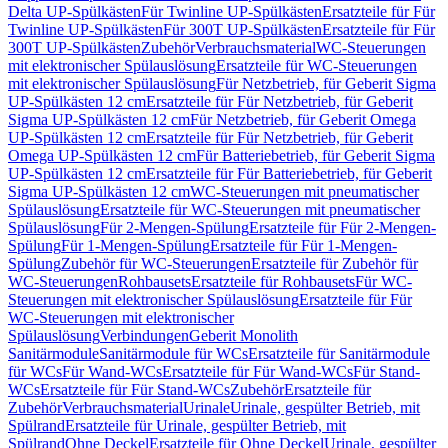
Delta UP-Spülkästen
Für Twinline UP-Spülkästen
Ersatzteile für Für
Twinline UP-Spülkästen
Für 300T UP-Spülkästen
Ersatzteile für Für
300T UP-Spülkästen
Zubehör
Verbrauchsmaterial
WC-Steuerungen
mit elektronischer Spülauslösung
Ersatzteile für WC-Steuerungen
mit elektronischer Spülauslösung
Für Netzbetrieb, für Geberit Sigma
UP-Spülkästen 12 cm
Ersatzteile für Für Netzbetrieb, für Geberit
Sigma UP-Spülkästen 12 cm
Für Netzbetrieb, für Geberit Omega
UP-Spülkästen 12 cm
Ersatzteile für Für Netzbetrieb, für Geberit
Omega UP-Spülkästen 12 cm
Für Batteriebetrieb, für Geberit Sigma
UP-Spülkästen 12 cm
Ersatzteile für Für Batteriebetrieb, für Geberit
Sigma UP-Spülkästen 12 cm
WC-Steuerungen mit pneumatischer
Spülauslösung
Ersatzteile für WC-Steuerungen mit pneumatischer
Spülauslösung
Für 2-Mengen-Spülung
Ersatzteile für Für 2-Mengen-
Spülung
Für 1-Mengen-Spülung
Ersatzteile für Für 1-Mengen-
Spülung
Zubehör für WC-Steuerungen
Ersatzteile für Zubehör für
WC-Steuerungen
Rohbausets
Ersatzteile für Rohbausets
Für WC-
Steuerungen mit elektronischer Spülauslösung
Ersatzteile für Für
WC-Steuerungen mit elektronischer
Spülauslösung
Verbindungen
Geberit Monolith
Sanitärmodule
Sanitärmodule für WCs
Ersatzteile für Sanitärmodule
für WCs
Für Wand-WCs
Ersatzteile für Für Wand-WCs
Für Stand-
WCs
Ersatzteile für Für Stand-WCs
Zubehör
Ersatzteile für
Zubehör
Verbrauchsmaterial
Urinale
Urinale, gespülter Betrieb, mit
Spülrand
Ersatzteile für Urinale, gespülter Betrieb, mit
Spülrand
Ohne Deckel
Ersatzteile für Ohne Deckel
Urinale, gespülter