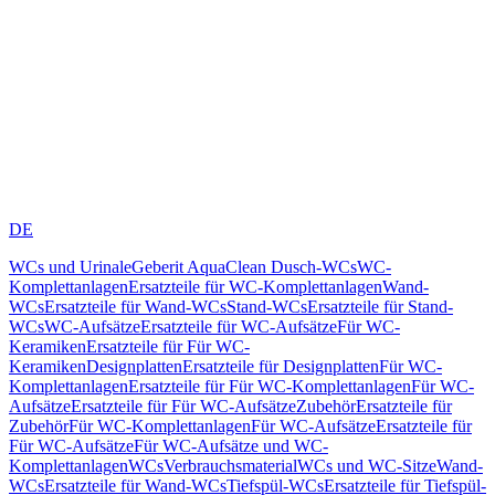
DE
WCs und Urinale
Geberit AquaClean Dusch-WCs
WC-
Komplettanlagen
Ersatzteile für WC-Komplettanlagen
Wand-
WCs
Ersatzteile für Wand-WCs
Stand-WCs
Ersatzteile für Stand-
WCs
WC-Aufsätze
Ersatzteile für WC-Aufsätze
Für WC-
Keramiken
Ersatzteile für Für WC-
Keramiken
Designplatten
Ersatzteile für Designplatten
Für WC-
Komplettanlagen
Ersatzteile für Für WC-Komplettanlagen
Für WC-
Aufsätze
Ersatzteile für Für WC-Aufsätze
Zubehör
Ersatzteile für
Zubehör
Für WC-Komplettanlagen
Für WC-Aufsätze
Ersatzteile für
Für WC-Aufsätze
Für WC-Aufsätze und WC-
Komplettanlagen
WCs
Verbrauchsmaterial
WCs und WC-Sitze
Wand-
WCs
Ersatzteile für Wand-WCs
Tiefspül-WCs
Ersatzteile für Tiefspül-