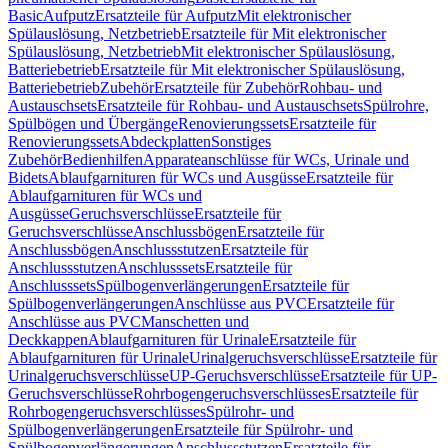
Basic
Aufputz
Ersatzteile für Aufputz
Mit elektronischer
Spülauslösung, Netzbetrieb
Ersatzteile für Mit elektronischer
Spülauslösung, Netzbetrieb
Mit elektronischer Spülauslösung,
Batteriebetrieb
Ersatzteile für Mit elektronischer Spülauslösung,
Batteriebetrieb
Zubehör
Ersatzteile für Zubehör
Rohbau- und
Austauschsets
Ersatzteile für Rohbau- und Austauschsets
Spülrohre,
Spülbögen und Übergänge
Renovierungssets
Ersatzteile für
Renovierungssets
Abdeckplatten
Sonstiges
Zubehör
Bedienhilfen
Apparateanschlüsse für WCs, Urinale und
Bidets
Ablaufgarnituren für WCs und Ausgüsse
Ersatzteile für
Ablaufgarnituren für WCs und
Ausgüsse
Geruchsverschlüsse
Ersatzteile für
Geruchsverschlüsse
Anschlussbögen
Ersatzteile für
Anschlussbögen
Anschlussstutzen
Ersatzteile für
Anschlussstutzen
Anschlusssets
Ersatzteile für
Anschlusssets
Spülbogenverlängerungen
Ersatzteile für
Spülbogenverlängerungen
Anschlüsse aus PVC
Ersatzteile für
Anschlüsse aus PVC
Manschetten und
Deckkappen
Ablaufgarnituren für Urinale
Ersatzteile für
Ablaufgarnituren für Urinale
Urinalgeruchsverschlüsse
Ersatzteile für
Urinalgeruchsverschlüsse
UP-Geruchsverschlüsse
Ersatzteile für UP-
Geruchsverschlüsse
Rohrbogengeruchsverschlüsses
Ersatzteile für
Rohrbogengeruchsverschlüsses
Spülrohr- und
Spülbogenverlängerungen
Ersatzteile für Spülrohr- und
Spülbogenverlängerungen
Anschlussstutzen
Ersatzteile für