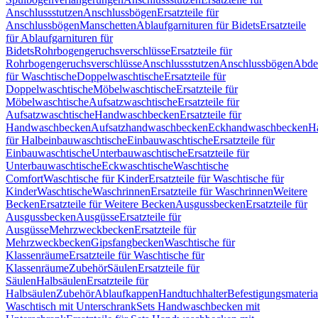
Anschlussstutzen
Anschlussbögen
Ersatzteile für
Anschlussbögen
Manschetten
Ablaufgarnituren für Bidets
Ersatzteile
für Ablaufgarnituren für
Bidets
Rohrbogengeruchsverschlüsse
Ersatzteile für
Rohrbogengeruchsverschlüsse
Anschlussstutzen
Anschlussbögen
Abde
für Waschtische
Doppelwaschtische
Ersatzteile für
Doppelwaschtische
Möbelwaschtische
Ersatzteile für
Möbelwaschtische
Aufsatzwaschtische
Ersatzteile für
Aufsatzwaschtische
Handwaschbecken
Ersatzteile für
Handwaschbecken
Aufsatzhandwaschbecken
Eckhandwaschbecken
H
für Halbeinbauwaschtische
Einbauwaschtische
Ersatzteile für
Einbauwaschtische
Unterbauwaschtische
Ersatzteile für
Unterbauwaschtische
Eckwaschtische
Waschtische
Comfort
Waschtische für Kinder
Ersatzteile für Waschtische für
Kinder
Waschtische
Waschrinnen
Ersatzteile für Waschrinnen
Weitere
Becken
Ersatzteile für Weitere Becken
Ausgussbecken
Ersatzteile für
Ausgussbecken
Ausgüsse
Ersatzteile für
Ausgüsse
Mehrzweckbecken
Ersatzteile für
Mehrzweckbecken
Gipsfangbecken
Waschtische für
Klassenräume
Ersatzteile für Waschtische für
Klassenräume
Zubehör
Säulen
Ersatzteile für
Säulen
Halbsäulen
Ersatzteile für
Halbsäulen
Zubehör
Ablaufkappen
Handtuchhalter
Befestigungsmateria
Waschtisch mit Unterschrank
Sets Handwaschbecken mit