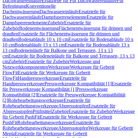
Dachwassereinläufe
Ersatzteile für Für Dachwassereinläufe
Für
Befestigung
Konventionelle
Dachentwässerung
Dachwassereinläufe
Ersatzteile für
Dachwassereinläufe
Dampfsperrenelemente
Ersatzteile für
Dampfsperrenelemente
Zubehör
Ersatzteile für
Zubehör
Bodenentwässerung
Flächenentwässerung für drinnen und
draußen
Ersatzteile für Flächenentwässerung für drinnen und
draußen
Bodenabläufe 10 x 10 cm
Ersatzteile für Bodenabläufe 10 x
10 cm
Bodenabläufe 13 x 13 cm
Ersatzteile für Bodenabläufe 13 x
13 cm
Bodeneinläufe für Balkone und Terrassen, 13 x 13
cm
Ersatzteile für Bodeneinläufe für Balkone und Terrassen, 13 x 13
cm
Zubehör
Ersatzteile für Zubehör
Werkzeuge und
Netzwerkkomponenten
Werkzeuge
Werkzeuge für Geberit
FlowFit
Ersatzteile für Werkzeuge für Geberit
FlowFit
Handpresswerkzeuge
Ersatzteile für
Handpresswerkzeuge
Presswerkzeuge Kompatibilität [1]
Ersatzteile
für Presswerkzeuge Kompatibilität [1]
Presswerkzeuge
Kompatibilität [2]
Ersatzteile für Presswerkzeuge Kompatibilität
[2]
Rohrbearbeitungswerkzeuge
Ersatzteile für
Rohrbearbeitungswerkzeuge
Abpressstopfen
Ersatzteile für
Abpressstopfen
Prüfmittel
Zubehör
Ersatzteile für Zubehör
Werkzeuge
für Geberit PushFit
Ersatzteile für Werkzeuge für Geberit
PushFit
Rohrbearbeitungswerkzeuge
Ersatzteile für
Rohrbearbeitungswerkzeuge
Abpressstopfen
Werkzeuge für Geberit
Mepla
Ersatzteile für Werkzeuge für Geberit