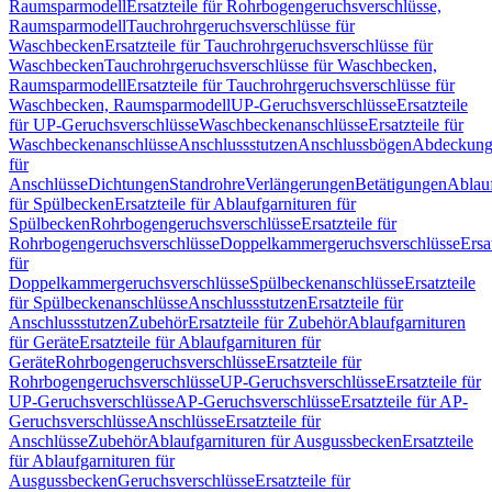
Raumsparmodell
Ersatzteile für Rohrbogengeruchsverschlüsse,
Raumsparmodell
Tauchrohrgeruchsverschlüsse für
Waschbecken
Ersatzteile für Tauchrohrgeruchsverschlüsse für
Waschbecken
Tauchrohrgeruchsverschlüsse für Waschbecken,
Raumsparmodell
Ersatzteile für Tauchrohrgeruchsverschlüsse für
Waschbecken, Raumsparmodell
UP-Geruchsverschlüsse
Ersatzteile
für UP-Geruchsverschlüsse
Waschbeckenanschlüsse
Ersatzteile für
Waschbeckenanschlüsse
Anschlussstutzen
Anschlussbögen
Abdeckung
für
Anschlüsse
Dichtungen
Standrohre
Verlängerungen
Betätigungen
Ablauf
für Spülbecken
Ersatzteile für Ablaufgarnituren für
Spülbecken
Rohrbogengeruchsverschlüsse
Ersatzteile für
Rohrbogengeruchsverschlüsse
Doppelkammergeruchsverschlüsse
Ersa
für
Doppelkammergeruchsverschlüsse
Spülbeckenanschlüsse
Ersatzteile
für Spülbeckenanschlüsse
Anschlussstutzen
Ersatzteile für
Anschlussstutzen
Zubehör
Ersatzteile für Zubehör
Ablaufgarnituren
für Geräte
Ersatzteile für Ablaufgarnituren für
Geräte
Rohrbogengeruchsverschlüsse
Ersatzteile für
Rohrbogengeruchsverschlüsse
UP-Geruchsverschlüsse
Ersatzteile für
UP-Geruchsverschlüsse
AP-Geruchsverschlüsse
Ersatzteile für AP-
Geruchsverschlüsse
Anschlüsse
Ersatzteile für
Anschlüsse
Zubehör
Ablaufgarnituren für Ausgussbecken
Ersatzteile
für Ablaufgarnituren für
Ausgussbecken
Geruchsverschlüsse
Ersatzteile für