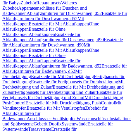
für Babys
Zubehör
Reparatursets
Weiteres
Zubehör
Apparateanschlüsse für Duschen und
Badewannen
Ablaufgarnituren für Duschwannen, d52
Ersatzteile für
Ablaufgarnituren für Duschwannen, d52
Mit
Ablaufkappen
Ersatzteile für Mit Ablaufkappen
Ohne
Ablaufkappen
Ersatzteile für Ohne
Ablaufkappen
Ablaufkappen
Ersatzteile für
Ablaufkappen
Ablaufgarnituren für Duschwannen, d90
Ersatzteile
für Ablaufgarnituren für Duschwannen, d90
Mit
Ablaufkappen
Ersatzteile für Mit Ablaufkappen
Ohne
Ablaufkappen
Ersatzteile für Ohne
Ablaufkappen
Ablaufkappen
Ersatzteile für
Ablaufkappen
Ablaufgarnituren für Badewannen, d52
Ersatzteile für
Ablaufgarnituren für Badewannen, d52
Mit
Drehbetätigung
Ersatzteile für Mit Drehbetätigung
Fertigbausets für
Drehbetätigung
Ersatzteile für Fertigbausets für Drehbetätigung
Mit
Drehbetätigung und Zulauf
Ersatzteile für Mit Drehbetätigung und
Zulauf
Fertigbausets für Drehbetätigung und Zulauf
Ersatzteile für
Fertigbausets für Drehbetätigung und Zulauf
Mit Druckbetätigung
PushControl
Ersatzteile für Mit Druckbetätigung PushControl
Mit
Ventilstopfen
Ersatzteile für Mit Ventilstopfen
Zubehör für
Ablaufgarnituren für
Badewannen
Anschlusssets
Ventilstopfen
Wasseranschlüsse
Installation
und Spülsysteme
Geberit Duofix
Systemwände
Ersatzteile für
Systemwände
Tragsysteme
Ersatzteile für