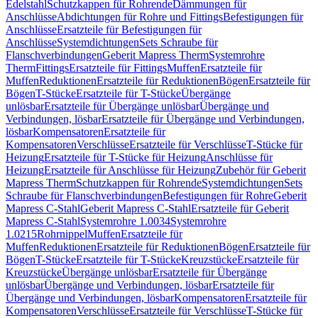
Edelstahl
Schutzkappen für Rohrende
Dämmungen für
Anschlüsse
Abdichtungen für Rohre und Fittings
Befestigungen für
Anschlüsse
Ersatzteile für Befestigungen für
Anschlüsse
Systemdichtungen
Sets Schraube für
Flanschverbindungen
Geberit Mapress Therm
Systemrohre
Therm
Fittings
Ersatzteile für Fittings
Muffen
Ersatzteile für
Muffen
Reduktionen
Ersatzteile für Reduktionen
Bögen
Ersatzteile für
Bögen
T-Stücke
Ersatzteile für T-Stücke
Übergänge
unlösbar
Ersatzteile für Übergänge unlösbar
Übergänge und
Verbindungen, lösbar
Ersatzteile für Übergänge und Verbindungen,
lösbar
Kompensatoren
Ersatzteile für
Kompensatoren
Verschlüsse
Ersatzteile für Verschlüsse
T-Stücke für
Heizung
Ersatzteile für T-Stücke für Heizung
Anschlüsse für
Heizung
Ersatzteile für Anschlüsse für Heizung
Zubehör für Geberit
Mapress Therm
Schutzkappen für Rohrende
Systemdichtungen
Sets
Schraube für Flanschverbindungen
Befestigungen für Rohre
Geberit
Mapress C-Stahl
Geberit Mapress C-Stahl
Ersatzteile für Geberit
Mapress C-Stahl
Systemrohre 1.0034
Systemrohre
1.0215
Rohrnippel
Muffen
Ersatzteile für
Muffen
Reduktionen
Ersatzteile für Reduktionen
Bögen
Ersatzteile für
Bögen
T-Stücke
Ersatzteile für T-Stücke
Kreuzstücke
Ersatzteile für
Kreuzstücke
Übergänge unlösbar
Ersatzteile für Übergänge
unlösbar
Übergänge und Verbindungen, lösbar
Ersatzteile für
Übergänge und Verbindungen, lösbar
Kompensatoren
Ersatzteile für
Kompensatoren
Verschlüsse
Ersatzteile für Verschlüsse
T-Stücke für