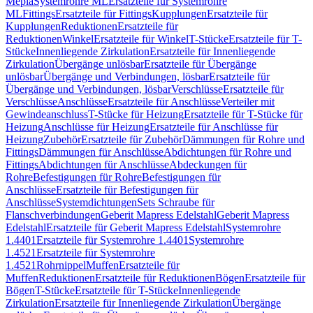
Mepla
Systemrohre ML
Ersatzteile für Systemrohre
ML
Fittings
Ersatzteile für Fittings
Kupplungen
Ersatzteile für
Kupplungen
Reduktionen
Ersatzteile für
Reduktionen
Winkel
Ersatzteile für Winkel
T-Stücke
Ersatzteile für T-
Stücke
Innenliegende Zirkulation
Ersatzteile für Innenliegende
Zirkulation
Übergänge unlösbar
Ersatzteile für Übergänge
unlösbar
Übergänge und Verbindungen, lösbar
Ersatzteile für
Übergänge und Verbindungen, lösbar
Verschlüsse
Ersatzteile für
Verschlüsse
Anschlüsse
Ersatzteile für Anschlüsse
Verteiler mit
Gewindeanschluss
T-Stücke für Heizung
Ersatzteile für T-Stücke für
Heizung
Anschlüsse für Heizung
Ersatzteile für Anschlüsse für
Heizung
Zubehör
Ersatzteile für Zubehör
Dämmungen für Rohre und
Fittings
Dämmungen für Anschlüsse
Abdichtungen für Rohre und
Fittings
Abdichtungen für Anschlüsse
Abdeckungen für
Rohre
Befestigungen für Rohre
Befestigungen für
Anschlüsse
Ersatzteile für Befestigungen für
Anschlüsse
Systemdichtungen
Sets Schraube für
Flanschverbindungen
Geberit Mapress Edelstahl
Geberit Mapress
Edelstahl
Ersatzteile für Geberit Mapress Edelstahl
Systemrohre
1.4401
Ersatzteile für Systemrohre 1.4401
Systemrohre
1.4521
Ersatzteile für Systemrohre
1.4521
Rohrnippel
Muffen
Ersatzteile für
Muffen
Reduktionen
Ersatzteile für Reduktionen
Bögen
Ersatzteile für
Bögen
T-Stücke
Ersatzteile für T-Stücke
Innenliegende
Zirkulation
Ersatzteile für Innenliegende Zirkulation
Übergänge