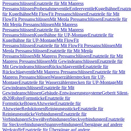
Pressanschlüssen
Ersatzteile für Mit Mapress
Pressanschlüssen
Probenahmeventile
Entleerventile
Kugelhähne
Ersatzt
für Kugelhähne
Mit FlowFit Pressanschlüssen
Ersatzteile für Mit
FlowFit Pressanschlüssen
Mit Mepla Pressanschlüssen
Ersatzteile für
Mit Mepla Pressanschlüssen
Mit Mapress
Pressanschlüssen
Ersatzteile für Mit Mapress
Pressanschlüssen
Kugelhähne für UP-Montage
Ersatzteile für
Kugelhähne für UP-Montage
Mit FlowFit
Pressanschlüssen
Ersatzteile für Mit FlowFit Pressanschlüssen
Mit
Mepla Pressanschlüssen
Ersatzteile für Mit Mepla
Pressanschlüssen
Mit Mapress Pressanschlüssen
Ersatzteile für Mit
Mapress Pressanschlüssen
Mit Gewindeanschlüssen
Ersatzteile für
Mit Gewindeanschlüssen
Rückschlagventile
Ersatzteile für
Rückschlagventile
Mit Mapress Pressanschlüssen
Ersatzteile für Mit
Mapress Pressanschlüssen
Wasserzählerstrecken für UP-
Montage
Ersatzteile für Wasserzählerstrecken für UP-Montage
Mit
Gewindeanschlüssen
Ersatzteile für Mit
Gewindeanschlüssen
Gebäude-Entwässerungssysteme
Geberit Silent-
db20
Rohre
Formstücke
Ersatzteile für
Formstücke
Bögen
Abzweige
Ersatzteile für
Abzweige
Reduktionen
Reinigungsstücke
Ersatzteile für
Reinigungsstücke
Verbindungen
Ersatzteile für
Verbindungen
Schweißverbindungen
Steckverbindungen
Ersatzteile
für Steckverbindungen
Spannverbindungen
Übergänge auf andere
Werkstoffe
Ersatzteile für Übergänge auf andere