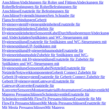
Anschlüsse
Abdichtungen für Rohre und Fittings
Abdeckungen für
Rohre
Befestigungen für Rohre
Befestigungen für
Anschlüsse
Ersatzteile für Befestigungen für
Anschlüsse
Systemdichtungen
Sets Schraube für
Flanschverbindungen
Geberit
Hygienesystem
Hygienespüleinheiten
Ersatzteile für
Hygienespüleinheiten
Zubehör für
Hygienespüleinheiten
Sensoren
Kabel
Durchflussbegrenzer
Abdeckung
und Abdeckplatten
Spülkästen und WC-Steuerungen mit
Hygienespülung
Ersatzteile für Spülkästen und WC-Steuerungen mit
Hygienespülung
UP-Spülkästen mit
Hygienespülung
Hygieneeinbaumodule
Ersatzteile für
Hygieneeinbaumodule
Zubehör für Spülkästen und WC-
Steuerungen mit Hygienespülung
Ersatzteile für Zubehör für
Spülkästen und WC-Steuerungen mit
Hygienespülung
Sensoren
Kabel
Netzteile
Ersatzteile für
Netzteile
Netzwerkkomponenten
Geberit Connect Zubehör für
Geberit Hygienesystem
Ersatzteile für Geberit Connect Zubehör für
Geberit Hygienesystem
Gateways
Ersatzteile für
Gateways
Konverter
Ersatzteile für
Konverter
Sensoren
Montagematerial
Rohrarmaturen
Geradsitzventile
Mi
Mapress Pressanschlüssen
Schrägsitzventile
Ersatzteile für
Schrägsitzventile
Mit FlowFit Pressanschlüssen
Ersatzteile für Mit
FlowFit Pressanschlüssen
Mit Mepla Pressanschlüssen
Ersatzteile für
Mit Mepla Pressanschlüssen
Mit Mapress