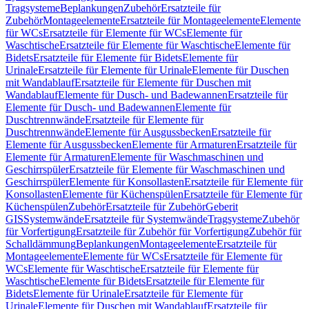
Tragsysteme
Beplankungen
Zubehör
Ersatzteile für
Zubehör
Montageelemente
Ersatzteile für Montageelemente
Elemente
für WCs
Ersatzteile für Elemente für WCs
Elemente für
Waschtische
Ersatzteile für Elemente für Waschtische
Elemente für
Bidets
Ersatzteile für Elemente für Bidets
Elemente für
Urinale
Ersatzteile für Elemente für Urinale
Elemente für Duschen
mit Wandablauf
Ersatzteile für Elemente für Duschen mit
Wandablauf
Elemente für Dusch- und Badewannen
Ersatzteile für
Elemente für Dusch- und Badewannen
Elemente für
Duschtrennwände
Ersatzteile für Elemente für
Duschtrennwände
Elemente für Ausgussbecken
Ersatzteile für
Elemente für Ausgussbecken
Elemente für Armaturen
Ersatzteile für
Elemente für Armaturen
Elemente für Waschmaschinen und
Geschirrspüler
Ersatzteile für Elemente für Waschmaschinen und
Geschirrspüler
Elemente für Konsollasten
Ersatzteile für Elemente für
Konsollasten
Elemente für Küchenspülen
Ersatzteile für Elemente für
Küchenspülen
Zubehör
Ersatzteile für Zubehör
Geberit
GIS
Systemwände
Ersatzteile für Systemwände
Tragsysteme
Zubehör
für Vorfertigung
Ersatzteile für Zubehör für Vorfertigung
Zubehör für
Schalldämmung
Beplankungen
Montageelemente
Ersatzteile für
Montageelemente
Elemente für WCs
Ersatzteile für Elemente für
WCs
Elemente für Waschtische
Ersatzteile für Elemente für
Waschtische
Elemente für Bidets
Ersatzteile für Elemente für
Bidets
Elemente für Urinale
Ersatzteile für Elemente für
Urinale
Elemente für Duschen mit Wandablauf
Ersatzteile für