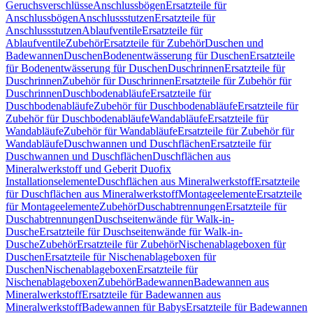
Geruchsverschlüsse
Anschlussbögen
Ersatzteile für
Anschlussbögen
Anschlussstutzen
Ersatzteile für
Anschlussstutzen
Ablaufventile
Ersatzteile für
Ablaufventile
Zubehör
Ersatzteile für Zubehör
Duschen und
Badewannen
Duschen
Bodenentwässerung für Duschen
Ersatzteile
für Bodenentwässerung für Duschen
Duschrinnen
Ersatzteile für
Duschrinnen
Zubehör für Duschrinnen
Ersatzteile für Zubehör für
Duschrinnen
Duschbodenabläufe
Ersatzteile für
Duschbodenabläufe
Zubehör für Duschbodenabläufe
Ersatzteile für
Zubehör für Duschbodenabläufe
Wandabläufe
Ersatzteile für
Wandabläufe
Zubehör für Wandabläufe
Ersatzteile für Zubehör für
Wandabläufe
Duschwannen und Duschflächen
Ersatzteile für
Duschwannen und Duschflächen
Duschflächen aus
Mineralwerkstoff und Geberit Duofix
Installationselemente
Duschflächen aus Mineralwerkstoff
Ersatzteile
für Duschflächen aus Mineralwerkstoff
Montageelemente
Ersatzteile
für Montageelemente
Zubehör
Duschabtrennungen
Ersatzteile für
Duschabtrennungen
Duschseitenwände für Walk-in-
Dusche
Ersatzteile für Duschseitenwände für Walk-in-
Dusche
Zubehör
Ersatzteile für Zubehör
Nischenablageboxen für
Duschen
Ersatzteile für Nischenablageboxen für
Duschen
Nischenablageboxen
Ersatzteile für
Nischenablageboxen
Zubehör
Badewannen
Badewannen aus
Mineralwerkstoff
Ersatzteile für Badewannen aus
Mineralwerkstoff
Badewannen für Babys
Ersatzteile für Badewannen