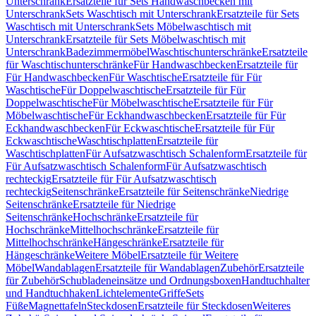
Unterschrank
Ersatzteile für Sets Handwaschbecken mit
Unterschrank
Sets Waschtisch mit Unterschrank
Ersatzteile für Sets
Waschtisch mit Unterschrank
Sets Möbelwaschtisch mit
Unterschrank
Ersatzteile für Sets Möbelwaschtisch mit
Unterschrank
Badezimmermöbel
Waschtischunterschränke
Ersatzteile
für Waschtischunterschränke
Für Handwaschbecken
Ersatzteile für
Für Handwaschbecken
Für Waschtische
Ersatzteile für Für
Waschtische
Für Doppelwaschtische
Ersatzteile für Für
Doppelwaschtische
Für Möbelwaschtische
Ersatzteile für Für
Möbelwaschtische
Für Eckhandwaschbecken
Ersatzteile für Für
Eckhandwaschbecken
Für Eckwaschtische
Ersatzteile für Für
Eckwaschtische
Waschtischplatten
Ersatzteile für
Waschtischplatten
Für Aufsatzwaschtisch Schalenform
Ersatzteile für
Für Aufsatzwaschtisch Schalenform
Für Aufsatzwaschtisch
rechteckig
Ersatzteile für Für Aufsatzwaschtisch
rechteckig
Seitenschränke
Ersatzteile für Seitenschränke
Niedrige
Seitenschränke
Ersatzteile für Niedrige
Seitenschränke
Hochschränke
Ersatzteile für
Hochschränke
Mittelhochschränke
Ersatzteile für
Mittelhochschränke
Hängeschränke
Ersatzteile für
Hängeschränke
Weitere Möbel
Ersatzteile für Weitere
Möbel
Wandablagen
Ersatzteile für Wandablagen
Zubehör
Ersatzteile
für Zubehör
Schubladeneinsätze und Ordnungsboxen
Handtuchhalter
und Handtuchhaken
Lichtelemente
Griffe
Sets
Füße
Magnettafeln
Steckdosen
Ersatzteile für Steckdosen
Weiteres