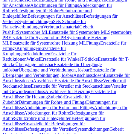
für Anschlüsse
Abdichtungen für Fittings
Abdeckungen für
Rohre
Befestigungen für Rohre
Schutzrohre und
Einlegehilfen
Befestigungen für Anschlüsse
Befestigungen für
Verteiler
Systemdichtungen
Sets Schraube für
Flanschverbindungen
Verbrauchsmaterial
Geberit
PushFit
Systemrohre ML
Ersatzteile für Systemrohre ML
Systemrohre
PB
Ersatzteile für Systemrohre PB
Systemrohre Heizung
ML
Ersatzteile für Systemrohre Heizung ML
Fittings
Ersatzteile für
Fittings
Kupplungen
Ersatzteile für
Kupplungen
Reduktionen
Ersatzteile für
Reduktionen
Winkel
Ersatzteile für Winkel
T-Stücke
Ersatzteile für T-
Stücke
Übergänge unlösbar
Ersatzteile für Übergänge
unlösbar
Übergänge und Verbindungen, lösbar
Ersatzteile für
Übergänge und Verbindungen, lösbar
Anschlussdosen
Ersatzteile für
Anschlussdosen
Anschlüsse
Ersatzteile für Anschlüsse
Verteiler mit
Steckanschluss
Ersatzteile für Verteiler mit Steckanschluss
Verteiler
mit Gewindeanschluss
Anschlüsse für Heizung
Ersatzteile für
Anschlüsse für Heizung
Zubehör
Ersatzteile für
Zubehör
Dämmungen für Rohre und Fittings
Dämmungen für
Anschlüsse
Abdichtungen für Rohre und Fittings
Abdichtungen für
Anschlüsse
Abdeckungen für Rohre
Befestigungen für
Rohre
Schutzrohre und Einlegehilfen
Befestigungen für
Anschlüsse
Ersatzteile für Befestigungen für
Anschlüsse
Befestigungen für Verteiler
Systemdichtungen
Geberit