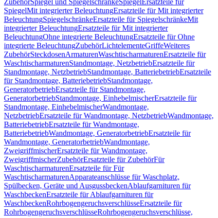
Zubehör
Spiegel und Spiegelschränke
Spiegel
Ersatzteile für
Spiegel
Mit integrierter Beleuchtung
Ersatzteile für Mit integrierter
Beleuchtung
Spiegelschränke
Ersatzteile für Spiegelschränke
Mit
integrierter Beleuchtung
Ersatzteile für Mit integrierter
Beleuchtung
Ohne integrierte Beleuchtung
Ersatzteile für Ohne
integrierte Beleuchtung
Zubehör
Lichtelemente
Griffe
Weiteres
Zubehör
Steckdosen
Armaturen
Waschtischarmaturen
Ersatzteile für
Waschtischarmaturen
Standmontage, Netzbetrieb
Ersatzteile für
Standmontage, Netzbetrieb
Standmontage, Batteriebetrieb
Ersatzteile
für Standmontage, Batteriebetrieb
Standmontage,
Generatorbetrieb
Ersatzteile für Standmontage,
Generatorbetrieb
Standmontage, Einhebelmischer
Ersatzteile für
Standmontage, Einhebelmischer
Wandmontage,
Netzbetrieb
Ersatzteile für Wandmontage, Netzbetrieb
Wandmontage,
Batteriebetrieb
Ersatzteile für Wandmontage,
Batteriebetrieb
Wandmontage, Generatorbetrieb
Ersatzteile für
Wandmontage, Generatorbetrieb
Wandmontage,
Zweigriffmischer
Ersatzteile für Wandmontage,
Zweigriffmischer
Zubehör
Ersatzteile für Zubehör
Für
Waschtischarmaturen
Ersatzteile für Für
Waschtischarmaturen
Apparateanschlüsse für Waschplatz,
Spülbecken, Geräte und Ausgussbecken
Ablaufgarnituren für
Waschbecken
Ersatzteile für Ablaufgarnituren für
Waschbecken
Rohrbogengeruchsverschlüsse
Ersatzteile für
Rohrbogengeruchsverschlüsse
Rohrbogengeruchsverschlüsse,