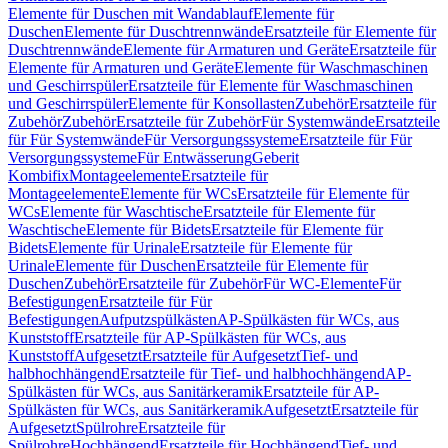
Elemente für Duschen mit Wandablauf
Elemente für
Duschen
Elemente für Duschtrennwände
Ersatzteile für Elemente für
Duschtrennwände
Elemente für Armaturen und Geräte
Ersatzteile für
Elemente für Armaturen und Geräte
Elemente für Waschmaschinen
und Geschirrspüler
Ersatzteile für Elemente für Waschmaschinen
und Geschirrspüler
Elemente für Konsollasten
Zubehör
Ersatzteile für
Zubehör
Zubehör
Ersatzteile für Zubehör
Für Systemwände
Ersatzteile
für Für Systemwände
Für Versorgungssysteme
Ersatzteile für Für
Versorgungssysteme
Für Entwässerung
Geberit
Kombifix
Montageelemente
Ersatzteile für
Montageelemente
Elemente für WCs
Ersatzteile für Elemente für
WCs
Elemente für Waschtische
Ersatzteile für Elemente für
Waschtische
Elemente für Bidets
Ersatzteile für Elemente für
Bidets
Elemente für Urinale
Ersatzteile für Elemente für
Urinale
Elemente für Duschen
Ersatzteile für Elemente für
Duschen
Zubehör
Ersatzteile für Zubehör
Für WC-Elemente
Für
Befestigungen
Ersatzteile für Für
Befestigungen
Aufputzspülkästen
AP-Spülkästen für WCs, aus
Kunststoff
Ersatzteile für AP-Spülkästen für WCs, aus
Kunststoff
Aufgesetzt
Ersatzteile für Aufgesetzt
Tief- und
halbhochhängend
Ersatzteile für Tief- und halbhochhängend
AP-
Spülkästen für WCs, aus Sanitärkeramik
Ersatzteile für AP-
Spülkästen für WCs, aus Sanitärkeramik
Aufgesetzt
Ersatzteile für
Aufgesetzt
Spülrohre
Ersatzteile für
Spülrohre
Hochhängend
Ersatzteile für Hochhängend
Tief- und