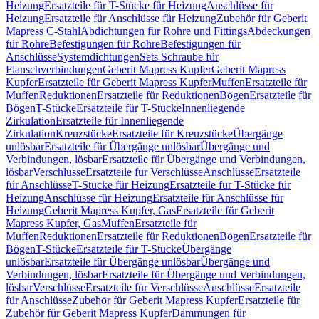
Heizung
Ersatzteile für T-Stücke für Heizung
Anschlüsse für
Heizung
Ersatzteile für Anschlüsse für Heizung
Zubehör für Geberit
Mapress C-Stahl
Abdichtungen für Rohre und Fittings
Abdeckungen
für Rohre
Befestigungen für Rohre
Befestigungen für
Anschlüsse
Systemdichtungen
Sets Schraube für
Flanschverbindungen
Geberit Mapress Kupfer
Geberit Mapress
Kupfer
Ersatzteile für Geberit Mapress Kupfer
Muffen
Ersatzteile für
Muffen
Reduktionen
Ersatzteile für Reduktionen
Bögen
Ersatzteile für
Bögen
T-Stücke
Ersatzteile für T-Stücke
Innenliegende
Zirkulation
Ersatzteile für Innenliegende
Zirkulation
Kreuzstücke
Ersatzteile für Kreuzstücke
Übergänge
unlösbar
Ersatzteile für Übergänge unlösbar
Übergänge und
Verbindungen, lösbar
Ersatzteile für Übergänge und Verbindungen,
lösbar
Verschlüsse
Ersatzteile für Verschlüsse
Anschlüsse
Ersatzteile
für Anschlüsse
T-Stücke für Heizung
Ersatzteile für T-Stücke für
Heizung
Anschlüsse für Heizung
Ersatzteile für Anschlüsse für
Heizung
Geberit Mapress Kupfer, Gas
Ersatzteile für Geberit
Mapress Kupfer, Gas
Muffen
Ersatzteile für
Muffen
Reduktionen
Ersatzteile für Reduktionen
Bögen
Ersatzteile für
Bögen
T-Stücke
Ersatzteile für T-Stücke
Übergänge
unlösbar
Ersatzteile für Übergänge unlösbar
Übergänge und
Verbindungen, lösbar
Ersatzteile für Übergänge und Verbindungen,
lösbar
Verschlüsse
Ersatzteile für Verschlüsse
Anschlüsse
Ersatzteile
für Anschlüsse
Zubehör für Geberit Mapress Kupfer
Ersatzteile für
Zubehör für Geberit Mapress Kupfer
Dämmungen für