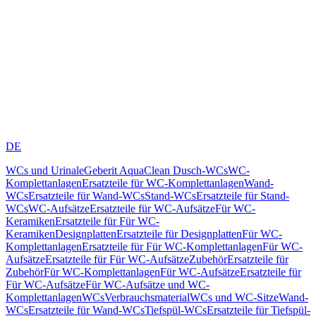
DE
WCs und Urinale
Geberit AquaClean Dusch-WCs
WC-
Komplettanlagen
Ersatzteile für WC-Komplettanlagen
Wand-
WCs
Ersatzteile für Wand-WCs
Stand-WCs
Ersatzteile für Stand-
WCs
WC-Aufsätze
Ersatzteile für WC-Aufsätze
Für WC-
Keramiken
Ersatzteile für Für WC-
Keramiken
Designplatten
Ersatzteile für Designplatten
Für WC-
Komplettanlagen
Ersatzteile für Für WC-Komplettanlagen
Für WC-
Aufsätze
Ersatzteile für Für WC-Aufsätze
Zubehör
Ersatzteile für
Zubehör
Für WC-Komplettanlagen
Für WC-Aufsätze
Ersatzteile für
Für WC-Aufsätze
Für WC-Aufsätze und WC-
Komplettanlagen
WCs
Verbrauchsmaterial
WCs und WC-Sitze
Wand-
WCs
Ersatzteile für Wand-WCs
Tiefspül-WCs
Ersatzteile für Tiefspül-