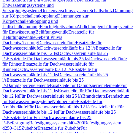
Entwässerungssysteme und
Versorgungssysteme
Deckenverschlusssysteme
Schallschutz
Dämmung
zur Körperschallentkopplung
Dämmungen zur
Körperschallentkopplung und
Luftschalldämmung
Feuchtigkeitsschutz
Abdichtungen
Lüftungsventile
für Entwässerung
Belüftungsventile
Ersatzteile für
Belüftungsventile
Geberit Pluvia
Dachentwässerung
Dachwassereinläufe
Ersatzteile für
Dachwassereinläufe
Dachwassereinläufe bis 12 l/s
Ersatzteile für
Dachwassereinläufe bis 12 l/s
Dachwassereinläufe bis 25
l/s
Ersatzteile für Dachwassereinläufe bis 25 l/s
Dachwassereinläufe
für Rinnen
Ersatzteile für Dachwassereinläufe für
Rinnen
Dachwassereinläufe bis 12 l/s
Ersatzteile für
Dachwassereinläufe bis 12 l/s
Dachwassereinläufe bis 25
l/s
Ersatzteile für Dachwassereinläufe bis 25
l/s
Dampfsperrenelemente
Ersatzteile für Dampfsperrenelemente
Für
Dachwassereinläufe bis 12 l/s
Ersatzteile für Für Dachwassereinläufe
bis 12 l/s
Für Dachwassereinläufe bis 25 l/s
Brandschutz
Brandschutz
für Entwässerungssysteme
Notüberläufe
Ersatzteile für
Notüberläufe
Für Dachwassereinläufe bis 12 l/s
Ersatzteile für Für
Dachwassereinläufe bis 12 l/s
Für Dachwassereinläufe bis 25
l/s
Ersatzteile für Für Dachwassereinläufe bis 25
l/s
Befestigung
Befestigungssystem d40–200
Befestigungssystem
d250–315
Zubehör
Ersatzteile für Zubehör
Für