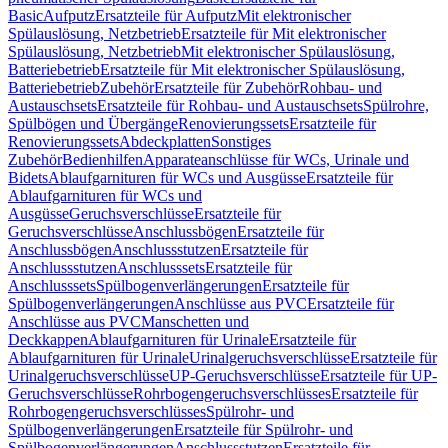
Basic
Aufputz
Ersatzteile für Aufputz
Mit elektronischer
Spülauslösung, Netzbetrieb
Ersatzteile für Mit elektronischer
Spülauslösung, Netzbetrieb
Mit elektronischer Spülauslösung,
Batteriebetrieb
Ersatzteile für Mit elektronischer Spülauslösung,
Batteriebetrieb
Zubehör
Ersatzteile für Zubehör
Rohbau- und
Austauschsets
Ersatzteile für Rohbau- und Austauschsets
Spülrohre,
Spülbögen und Übergänge
Renovierungssets
Ersatzteile für
Renovierungssets
Abdeckplatten
Sonstiges
Zubehör
Bedienhilfen
Apparateanschlüsse für WCs, Urinale und
Bidets
Ablaufgarnituren für WCs und Ausgüsse
Ersatzteile für
Ablaufgarnituren für WCs und
Ausgüsse
Geruchsverschlüsse
Ersatzteile für
Geruchsverschlüsse
Anschlussbögen
Ersatzteile für
Anschlussbögen
Anschlussstutzen
Ersatzteile für
Anschlussstutzen
Anschlusssets
Ersatzteile für
Anschlusssets
Spülbogenverlängerungen
Ersatzteile für
Spülbogenverlängerungen
Anschlüsse aus PVC
Ersatzteile für
Anschlüsse aus PVC
Manschetten und
Deckkappen
Ablaufgarnituren für Urinale
Ersatzteile für
Ablaufgarnituren für Urinale
Urinalgeruchsverschlüsse
Ersatzteile für
Urinalgeruchsverschlüsse
UP-Geruchsverschlüsse
Ersatzteile für UP-
Geruchsverschlüsse
Rohrbogengeruchsverschlüsses
Ersatzteile für
Rohrbogengeruchsverschlüsses
Spülrohr- und
Spülbogenverlängerungen
Ersatzteile für Spülrohr- und
Spülbogenverlängerungen
Anschlussstutzen
Ersatzteile für