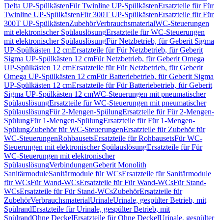
Delta UP-Spülkästen
Für Twinline UP-Spülkästen
Ersatzteile für Für
Twinline UP-Spülkästen
Für 300T UP-Spülkästen
Ersatzteile für Für
300T UP-Spülkästen
Zubehör
Verbrauchsmaterial
WC-Steuerungen
mit elektronischer Spülauslösung
Ersatzteile für WC-Steuerungen
mit elektronischer Spülauslösung
Für Netzbetrieb, für Geberit Sigma
UP-Spülkästen 12 cm
Ersatzteile für Für Netzbetrieb, für Geberit
Sigma UP-Spülkästen 12 cm
Für Netzbetrieb, für Geberit Omega
UP-Spülkästen 12 cm
Ersatzteile für Für Netzbetrieb, für Geberit
Omega UP-Spülkästen 12 cm
Für Batteriebetrieb, für Geberit Sigma
UP-Spülkästen 12 cm
Ersatzteile für Für Batteriebetrieb, für Geberit
Sigma UP-Spülkästen 12 cm
WC-Steuerungen mit pneumatischer
Spülauslösung
Ersatzteile für WC-Steuerungen mit pneumatischer
Spülauslösung
Für 2-Mengen-Spülung
Ersatzteile für Für 2-Mengen-
Spülung
Für 1-Mengen-Spülung
Ersatzteile für Für 1-Mengen-
Spülung
Zubehör für WC-Steuerungen
Ersatzteile für Zubehör für
WC-Steuerungen
Rohbausets
Ersatzteile für Rohbausets
Für WC-
Steuerungen mit elektronischer Spülauslösung
Ersatzteile für Für
WC-Steuerungen mit elektronischer
Spülauslösung
Verbindungen
Geberit Monolith
Sanitärmodule
Sanitärmodule für WCs
Ersatzteile für Sanitärmodule
für WCs
Für Wand-WCs
Ersatzteile für Für Wand-WCs
Für Stand-
WCs
Ersatzteile für Für Stand-WCs
Zubehör
Ersatzteile für
Zubehör
Verbrauchsmaterial
Urinale
Urinale, gespülter Betrieb, mit
Spülrand
Ersatzteile für Urinale, gespülter Betrieb, mit
Spülrand
Ohne Deckel
Ersatzteile für Ohne Deckel
Urinale, gespülter