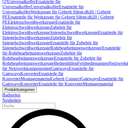
[2]
Universalkoffer
Ersatzteile für
Universalkoffer
Universalkoffer
Ersatzteile für
Universalkoffer
Werkzeuge für Geberit Silent-db20 / Geberit
PE
Ersatzteile für Werkzeuge für Geberit Silent-db20 / Geberit
PE
Elektroschweißwerkzeuge
Ersatzteile für
Elektroschweißwerkzeuge
Zubehör für
Elektroschweißwerkzeuge
Spiegelschweißwerkzeuge
Ersatzteile für
Spiegelschweißwerkzeuge
Zubehör für
Spiegelschweißwerkzeuge
Ersatzteile für Zubehör für
Spiegelschweißwerkzeuge
Rohrbearbeitungswerkzeuge
Ersatzteile
für Rohrbearbeitungswerkzeuge
Zubehör für
Rohrbearbeitungswerkzeuge
Ersatzteile für Zubehör für
Rohrbearbeitungswerkzeuge
Bedienhilfen
Fernbedienungen
Netzwerk
für Netzwerkkomponenten
Gateways
Ersatzteile für
Gateways
Konverter
Ersatzteile für
Konverter
Montagematerial
Geberit Connect
Gateways
Ersatzteile für
Gateways
Konverter
Ersatzteile für Konverter
Montagematerial
Produktkategorien
Badserien
Neuheiten