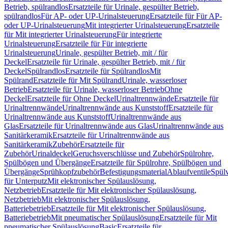
Betrieb, spülrandlos
Ersatzteile für Urinale, gespülter Betrieb,
spülrandlos
Für AP- oder UP-Urinalsteuerung
Ersatzteile für Für AP-
oder UP-Urinalsteuerung
Mit integrierter Urinalsteuerung
Ersatzteile
für Mit integrierter Urinalsteuerung
Für integrierte
Urinalsteuerung
Ersatzteile für Für integrierte
Urinalsteuerung
Urinale, gespülter Betrieb, mit / für
Deckel
Ersatzteile für Urinale, gespülter Betrieb, mit / für
Deckel
Spülrandlos
Ersatzteile für Spülrandlos
Mit
Spülrand
Ersatzteile für Mit Spülrand
Urinale, wasserloser
Betrieb
Ersatzteile für Urinale, wasserloser Betrieb
Ohne
Deckel
Ersatzteile für Ohne Deckel
Urinaltrennwände
Ersatzteile für
Urinaltrennwände
Urinaltrennwände aus Kunststoff
Ersatzteile für
Urinaltrennwände aus Kunststoff
Urinaltrennwände aus
Glas
Ersatzteile für Urinaltrennwände aus Glas
Urinaltrennwände aus
Sanitärkeramik
Ersatzteile für Urinaltrennwände aus
Sanitärkeramik
Zubehör
Ersatzteile für
Zubehör
Urinaldeckel
Geruchsverschlüsse und Zubehör
Spülrohre,
Spülbögen und Übergänge
Ersatzteile für Spülrohre, Spülbögen und
Übergänge
Sprühkopfzubehör
Befestigungsmaterial
Ablaufventile
Spülv
für Unterputz
Mit elektronischer Spülauslösung,
Netzbetrieb
Ersatzteile für Mit elektronischer Spülauslösung,
Netzbetrieb
Mit elektronischer Spülauslösung,
Batteriebetrieb
Ersatzteile für Mit elektronischer Spülauslösung,
Batteriebetrieb
Mit pneumatischer Spülauslösung
Ersatzteile für Mit
pneumatischer Spülauslösung
Basic
Ersatzteile für