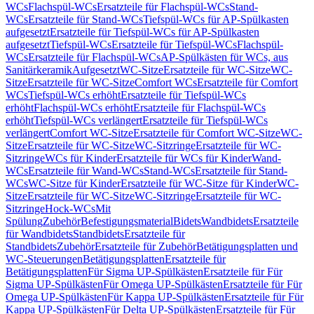
WCs
Flachspül-WCs
Ersatzteile für Flachspül-WCs
Stand-
WCs
Ersatzteile für Stand-WCs
Tiefspül-WCs für AP-Spülkasten
aufgesetzt
Ersatzteile für Tiefspül-WCs für AP-Spülkasten
aufgesetzt
Tiefspül-WCs
Ersatzteile für Tiefspül-WCs
Flachspül-
WCs
Ersatzteile für Flachspül-WCs
AP-Spülkästen für WCs, aus
Sanitärkeramik
Aufgesetzt
WC-Sitze
Ersatzteile für WC-Sitze
WC-
Sitze
Ersatzteile für WC-Sitze
Comfort WCs
Ersatzteile für Comfort
WCs
Tiefspül-WCs erhöht
Ersatzteile für Tiefspül-WCs
erhöht
Flachspül-WCs erhöht
Ersatzteile für Flachspül-WCs
erhöht
Tiefspül-WCs verlängert
Ersatzteile für Tiefspül-WCs
verlängert
Comfort WC-Sitze
Ersatzteile für Comfort WC-Sitze
WC-
Sitze
Ersatzteile für WC-Sitze
WC-Sitzringe
Ersatzteile für WC-
Sitzringe
WCs für Kinder
Ersatzteile für WCs für Kinder
Wand-
WCs
Ersatzteile für Wand-WCs
Stand-WCs
Ersatzteile für Stand-
WCs
WC-Sitze für Kinder
Ersatzteile für WC-Sitze für Kinder
WC-
Sitze
Ersatzteile für WC-Sitze
WC-Sitzringe
Ersatzteile für WC-
Sitzringe
Hock-WCs
Mit
Spülung
Zubehör
Befestigungsmaterial
Bidets
Wandbidets
Ersatzteile
für Wandbidets
Standbidets
Ersatzteile für
Standbidets
Zubehör
Ersatzteile für Zubehör
Betätigungsplatten und
WC-Steuerungen
Betätigungsplatten
Ersatzteile für
Betätigungsplatten
Für Sigma UP-Spülkästen
Ersatzteile für Für
Sigma UP-Spülkästen
Für Omega UP-Spülkästen
Ersatzteile für Für
Omega UP-Spülkästen
Für Kappa UP-Spülkästen
Ersatzteile für Für
Kappa UP-Spülkästen
Für Delta UP-Spülkästen
Ersatzteile für Für