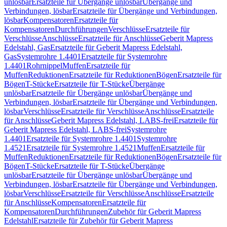
unlösbar
Ersatzteile für Übergänge unlösbar
Übergänge und
Verbindungen, lösbar
Ersatzteile für Übergänge und Verbindungen,
lösbar
Kompensatoren
Ersatzteile für
Kompensatoren
Durchführungen
Verschlüsse
Ersatzteile für
Verschlüsse
Anschlüsse
Ersatzteile für Anschlüsse
Geberit Mapress
Edelstahl, Gas
Ersatzteile für Geberit Mapress Edelstahl,
Gas
Systemrohre 1.4401
Ersatzteile für Systemrohre
1.4401
Rohrnippel
Muffen
Ersatzteile für
Muffen
Reduktionen
Ersatzteile für Reduktionen
Bögen
Ersatzteile für
Bögen
T-Stücke
Ersatzteile für T-Stücke
Übergänge
unlösbar
Ersatzteile für Übergänge unlösbar
Übergänge und
Verbindungen, lösbar
Ersatzteile für Übergänge und Verbindungen,
lösbar
Verschlüsse
Ersatzteile für Verschlüsse
Anschlüsse
Ersatzteile
für Anschlüsse
Geberit Mapress Edelstahl, LABS-frei
Ersatzteile für
Geberit Mapress Edelstahl, LABS-frei
Systemrohre
1.4401
Ersatzteile für Systemrohre 1.4401
Systemrohre
1.4521
Ersatzteile für Systemrohre 1.4521
Muffen
Ersatzteile für
Muffen
Reduktionen
Ersatzteile für Reduktionen
Bögen
Ersatzteile für
Bögen
T-Stücke
Ersatzteile für T-Stücke
Übergänge
unlösbar
Ersatzteile für Übergänge unlösbar
Übergänge und
Verbindungen, lösbar
Ersatzteile für Übergänge und Verbindungen,
lösbar
Verschlüsse
Ersatzteile für Verschlüsse
Anschlüsse
Ersatzteile
für Anschlüsse
Kompensatoren
Ersatzteile für
Kompensatoren
Durchführungen
Zubehör für Geberit Mapress
Edelstahl
Ersatzteile für Zubehör für Geberit Mapress