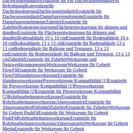
Dachwassereinläufe
Ersatzteile für Für Dachwassereinläufe
Für
Befestigung
Konventionelle
Dachentwässerung
Dachwassereinläufe
Ersatzteile für
Dachwassereinläufe
Dampfsperrenelemente
Ersatzteile für
Dampfsperrenelemente
Zubehör
Ersatzteile für
Zubehör
Bodenentwässerung
Flächenentwässerung für drinnen und
draußen
Ersatzteile für Flächenentwässerung für drinnen und
draußen
Bodenabläufe 10 x 10 cm
Ersatzteile für Bodenabläufe 10 x
10 cm
Bodenabläufe 13 x 13 cm
Ersatzteile für Bodenabläufe 13 x
13 cm
Bodeneinläufe für Balkone und Terrassen, 13 x 13
cm
Ersatzteile für Bodeneinläufe für Balkone und Terrassen, 13 x 13
cm
Zubehör
Ersatzteile für Zubehör
Werkzeuge und
Netzwerkkomponenten
Werkzeuge
Werkzeuge für Geberit
FlowFit
Ersatzteile für Werkzeuge für Geberit
FlowFit
Handpresswerkzeuge
Ersatzteile für
Handpresswerkzeuge
Presswerkzeuge Kompatibilität [1]
Ersatzteile
für Presswerkzeuge Kompatibilität [1]
Presswerkzeuge
Kompatibilität [2]
Ersatzteile für Presswerkzeuge Kompatibilität
[2]
Rohrbearbeitungswerkzeuge
Ersatzteile für
Rohrbearbeitungswerkzeuge
Abpressstopfen
Ersatzteile für
Abpressstopfen
Prüfmittel
Zubehör
Ersatzteile für Zubehör
Werkzeuge
für Geberit PushFit
Ersatzteile für Werkzeuge für Geberit
PushFit
Rohrbearbeitungswerkzeuge
Ersatzteile für
Rohrbearbeitungswerkzeuge
Abpressstopfen
Werkzeuge für Geberit
Mepla
Ersatzteile für Werkzeuge für Geberit