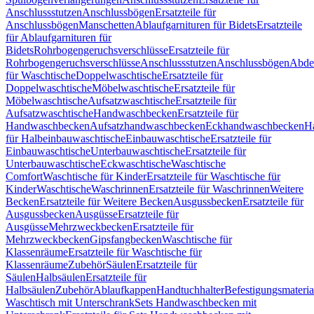
Anschlussstutzen
Anschlussbögen
Ersatzteile für
Anschlussbögen
Manschetten
Ablaufgarnituren für Bidets
Ersatzteile
für Ablaufgarnituren für
Bidets
Rohrbogengeruchsverschlüsse
Ersatzteile für
Rohrbogengeruchsverschlüsse
Anschlussstutzen
Anschlussbögen
Abde
für Waschtische
Doppelwaschtische
Ersatzteile für
Doppelwaschtische
Möbelwaschtische
Ersatzteile für
Möbelwaschtische
Aufsatzwaschtische
Ersatzteile für
Aufsatzwaschtische
Handwaschbecken
Ersatzteile für
Handwaschbecken
Aufsatzhandwaschbecken
Eckhandwaschbecken
H
für Halbeinbauwaschtische
Einbauwaschtische
Ersatzteile für
Einbauwaschtische
Unterbauwaschtische
Ersatzteile für
Unterbauwaschtische
Eckwaschtische
Waschtische
Comfort
Waschtische für Kinder
Ersatzteile für Waschtische für
Kinder
Waschtische
Waschrinnen
Ersatzteile für Waschrinnen
Weitere
Becken
Ersatzteile für Weitere Becken
Ausgussbecken
Ersatzteile für
Ausgussbecken
Ausgüsse
Ersatzteile für
Ausgüsse
Mehrzweckbecken
Ersatzteile für
Mehrzweckbecken
Gipsfangbecken
Waschtische für
Klassenräume
Ersatzteile für Waschtische für
Klassenräume
Zubehör
Säulen
Ersatzteile für
Säulen
Halbsäulen
Ersatzteile für
Halbsäulen
Zubehör
Ablaufkappen
Handtuchhalter
Befestigungsmateria
Waschtisch mit Unterschrank
Sets Handwaschbecken mit