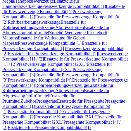
Mepla
Handpresswerkzeuge
Ersatzteile für
Handpresswerkzeuge
Presswerkzeuge Kompatibilität [1]
Ersatzteile
für Presswerkzeuge Kompatibilität [1]
Presswerkzeuge
Kompatibilität [2]
Ersatzteile für Presswerkzeuge Kompatibilität
[2]
Rohrbearbeitungswerkzeuge
Ersatzteile für
Rohrbearbeitungswerkzeuge
Abpressstopfen
Ersatzteile für
Abpressstopfen
Prüfmittel
Zubehör
Werkzeuge für Geberit
Mapress
Ersatzteile für Werkzeuge für Geberit
Mapress
Presswerkzeuge Kompatibilität [1]
Ersatzteile für
Presswerkzeuge Kompatibilität [1]
Presswerkzeuge Kompatibilität
[2]
Ersatzteile für Presswerkzeuge Kompatibilität [2]
Presswerkzeuge
Kompatibilität [1] / [2]
Ersatzteile für Presswerkzeuge Kompatibilität
[1] / [2]
Presswerkzeuge Kompatibilität [2XL]
Ersatzteile für
Presswerkzeuge Kompatibilität [2XL]
Presswerkzeuge
Kompatibilität [3]
Ersatzteile für Presswerkzeuge Kompatibilität
[3]
Presswerkzeuge Kompatibilität [4]
Ersatzteile für Presswerkzeuge
Kompatibilität [4]
Rohrbearbeitungswerkzeuge
Ersatzteile für
Rohrbearbeitungswerkzeuge
Abpressstopfen
Ersatzteile für
Abpressstopfen
Prüfmittel
Ersatzteile für
Prüfmittel
Zubehör
Pressgeräte
Ersatzteile für Pressgeräte
Pressgeräte
Kompatibilität [1]
Ersatzteile für Pressgeräte Kompatibilität
[1]
Pressgeräte Kompatibilität [2]
Ersatzteile für Pressgeräte
Kompatibilität [2]
Pressgeräte Kompatibilität [2XL]
Ersatzteile für
Pressgeräte Kompatibilität [2XL]
Pressgeräte Kompatibilität [4] /
[2]
Ersatzteile für Pressgeräte Kompatibilität [4] /