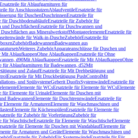
Ersatzteile für Ablaufgarnituren für
teile für Anschlussstutzen
Ablaufventile
Ersatzteile für
wässerung für Duschen
Duschrinnen
Ersatzteile für
 für Duschbodenabläufe
Ersatzteile für Zubehör für
 und Duschflächen
Ersatzteile für Duschwannen und
ür Duschflächen aus Mineralwerkstoff
Montageelemente
Ersatzteile für
chseitenwände für Walk-in-Dusche
Zubehör
Ersatzteile für
geboxen
Zubehör
Badewannen
Badewannen aus
aratursets
Weiteres Zubehör
Apparateanschlüsse für Duschen und
ür Mit Ablaufkappen
Ohne Ablaufkappen
Ersatzteile für Ohne
hwannen, d90
Mit Ablaufkappen
Ersatzteile für Mit Ablaufkappen
Ohne
le für Ablaufgarnituren für Badewannen, d52
Mit
tätigung und Zulauf
Ersatzteile für Mit Drehbetätigung und
trol
Ersatzteile für Mit Druckbetätigung PushControl
Mit
allations- und Spülsysteme
Geberit Duofix
Systemwände
Ersatzteile für
eelemente
Elemente für WCs
Ersatzteile für Elemente für WCs
Elemente
le für Elemente für Urinale
Elemente für Duschen mit
- und Badewannen
Elemente für Duschtrennwände
Ersatzteile für
für Elemente für Armaturen
Elemente für Waschmaschinen und
llasten
Elemente für Küchenspülen
Ersatzteile für Elemente für
satzteile für Zubehör für Vorfertigung
Zubehör für
e für Waschtische
Ersatzteile für Elemente für Waschtische
Elemente
rsatzteile für Elemente für Duschen mit Wandablauf
Elemente für
lemente für Armaturen und Geräte
Elemente für Waschmaschinen und
behör
Ersatzteile für Zubehör
Für Systemwände
Ersatzteile für Für