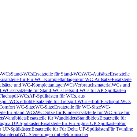
nd-WCs
Stand-WCs
Ersatzteile für Stand-WCs
WC-Aufsätze
Ersatzteile
Ersatzteile für Für WC-Komplettanlagen
Für WC-Aufsätze
Ersatzteile
fsätze und WC-Komplettanlagen
WCs
Verbrauchsmaterial
WCs und
d-WCs
Ersatzteile für Stand-WCs
Tiefspül-WCs für AP-Spülkasten
r Flachspül-WCs
AP-Spülkästen für WCs, aus
fspül-WCs erhöht
Ersatzteile für Tiefspül-WCs erhöht
Flachspül-WCs
r Comfort WC-Sitze
WC-Sitze
Ersatzteile für WC-Sitze
WC-
eile für Stand-WCs
WC-Sitze für Kinder
Ersatzteile für WC-Sitze für
ts
Wandbidets
Ersatzteile für Wandbidets
Standbidets
Ersatzteile für
Sigma UP-Spülkästen
Ersatzteile für Für Sigma UP-Spülkästen
Für
a UP-Spülkästen
Ersatzteile für Für Delta UP-Spülkästen
Für Twinline
hsmaterial
WC-Steuerungen mit elektronischer