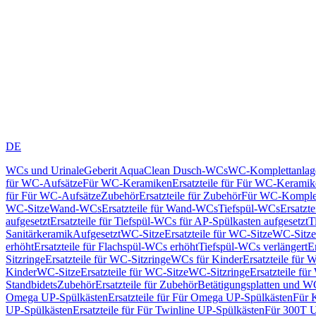
DE
WCs und Urinale
Geberit AquaClean Dusch-WCs
WC-Komplettanlag
für WC-Aufsätze
Für WC-Keramiken
Ersatzteile für Für WC-Kerami
für Für WC-Aufsätze
Zubehör
Ersatzteile für Zubehör
Für WC-Komplet
WC-Sitze
Wand-WCs
Ersatzteile für Wand-WCs
Tiefspül-WCs
Ersatzt
aufgesetzt
Ersatzteile für Tiefspül-WCs für AP-Spülkasten aufgesetzt
T
Sanitärkeramik
Aufgesetzt
WC-Sitze
Ersatzteile für WC-Sitze
WC-Sitze
erhöht
Ersatzteile für Flachspül-WCs erhöht
Tiefspül-WCs verlängert
E
Sitzringe
Ersatzteile für WC-Sitzringe
WCs für Kinder
Ersatzteile für 
Kinder
WC-Sitze
Ersatzteile für WC-Sitze
WC-Sitzringe
Ersatzteile fü
Standbidets
Zubehör
Ersatzteile für Zubehör
Betätigungsplatten und W
Omega UP-Spülkästen
Ersatzteile für Für Omega UP-Spülkästen
Für 
UP-Spülkästen
Ersatzteile für Für Twinline UP-Spülkästen
Für 300T U