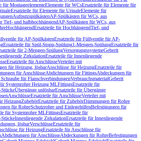
le für Montageelemente
Elemente für WCs
Ersatzteile für Elemente für
rinale
Ersatzteile für Elemente für Urinale
Elemente für
igungen
Aufputzspülkästen
AP-Spülkästen für WCs, aus
für Tief- und halbhochhängend
AP-Spülkästen für WCs, aus
ohre
Hochhängend
Ersatzteile für Hochhängend
Tief- und
llventile für AP-Spülkästen
Ersatzteile für Füllventile für AP-
ng
Ersatzteile für Spül-Stopp-Spülung
1-Mengen-Spülung
Ersatzteile für
satzteile für 2-Mengen-Spülung
Versorgungssysteme
Geberit
nenliegende Zirkulation
Ersatzteile für Innenliegende
sse
Ersatzteile für Anschlüsse
Verteiler mit
en für Heizung, lösbar
Anschlüsse für Heizung
Ersatzteile für
tungen für Anschlüsse
Abdichtungen für Fittings
Abdeckungen für
s Schraube für Flanschverbindungen
Verbrauchsmaterial
Geberit
e für Systemrohre Heizung ML
Fittings
Ersatzteile für
T-Stücke
Übergänge unlösbar
Ersatzteile für Übergänge
osen
Anschlüsse
Ersatzteile für Anschlüsse
Verteiler mit
für Heizung
Zubehör
Ersatzteile für Zubehör
Dämmungen für Rohre
ungen für Rohre
Schutzrohre und Einlegehilfen
Befestigungen für
ile für Systemrohre ML
Fittings
Ersatzteile für
T-Stücke
Innenliegende Zirkulation
Ersatzteile für Innenliegende
ndungen, lösbar
Verschlüsse
Ersatzteile für
schlüsse für Heizung
Ersatzteile für Anschlüsse für
s
Abdichtungen für Anschlüsse
Abdeckungen für Rohre
Befestigungen
en
Geberit Mapress Edelstahl
Geberit Mapress Edelstahl
Ersatzteile für