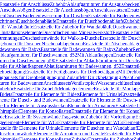
Ersatzteile für Anschlüsse
Zubehör
Ablaufgarnituren für Ausgussbecken
Anschlussbögen
Ersatzteile für Anschlussbögen
Anschlussstutzen
Ersatz
nen
Duschen
Bodenentwässerung für Duschen
Ersatzteile für Bodenent
schrinnen
Duschbodenabläufe
Ersatzteile für Duschbodenabläufe
Zubehör
für Wandabläufe
Ersatzteile für Zubehör für Wandabläufe
Duschwannen
Installationselemente
Duschflächen aus Mineralwerkstoff
Ersatzteile f
btrennungen
Duschseitenwände für Walk-in-Dusche
Ersatzteile für Dus
lageboxen für Duschen
Nischenablageboxen
Ersatzteile für Nischenabla
dewannen für Babys
Ersatzteile für Badewannen für Babys
Zubehör
Rep
 Ablaufgarnituren für Duschwannen, d52
Mit Ablaufkappen
Ersatzteile f
turen für Duschwannen, d90
Ersatzteile für Ablaufgarnituren für Dusc
teile für Ablaufkappen
Ablaufgarnituren für Badewannen, d52
Ersatztei
rehbetätigung
Ersatzteile für Fertigbausets für Drehbetätigung
Mit Drehbe
rtigbausets für Drehbetätigung und Zulauf
Mit Druckbetätigung PushCon
ituren für Badewannen
Anschlusssets
Ventilstopfen
Wasseranschlüsse
Inst
ubehör
Ersatzteile für Zubehör
Montageelemente
Ersatzteile für Montag
Bidets
Ersatzteile für Elemente für Bidets
Elemente für Urinale
Ersatztei
mente für Dusch- und Badewannen
Ersatzteile für Elemente für Dusch
ile für Elemente für Ausgussbecken
Elemente für Armaturen
Ersatzteile 
hirrspüler
Elemente für Konsollasten
Ersatzteile für Elemente für Konso
de
Ersatzteile für Systemwände
Tragsysteme
Zubehör für Vorfertigung
Er
ageelemente
Elemente für WCs
Ersatzteile für Elemente für WCs
Element
tzteile für Elemente für Urinale
Elemente für Duschen mit Wandablauf
E
r Duschtrennwände
Elemente für Armaturen und Geräte
Ersatzteile für E
hirrspüler
Elemente für Konsollasten
Zubehör
Ersatzteile für Zubehör
Zu