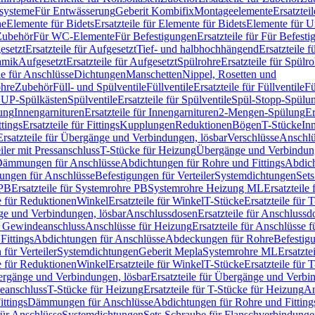
ssysteme
Für Entwässerung
Geberit Kombifix
Montageelemente
Ersatztei
he
Elemente für Bidets
Ersatzteile für Elemente für Bidets
Elemente für U
 Zubehör
Für WC-Elemente
Für Befestigungen
Ersatzteile für Für Befest
esetzt
Ersatzteile für Aufgesetzt
Tief- und halbhochhängend
Ersatzteile 
amik
Aufgesetzt
Ersatzteile für Aufgesetzt
Spülrohre
Ersatzteile für Spülr
le für Anschlüsse
Dichtungen
Manschetten
Nippel, Rosetten und
ohre
Zubehör
Füll- und Spülventile
Füllventile
Ersatzteile für Füllventile
Fü
ür UP-Spülkästen
Spülventile
Ersatzteile für Spülventile
Spül-Stopp-Spülu
ung
Innengarnituren
Ersatzteile für Innengarnituren
2-Mengen-Spülung
Er
ttings
Ersatzteile für Fittings
Kupplungen
Reduktionen
Bögen
T-Stücke
In
Ersatzteile für Übergänge und Verbindungen, lösbar
Verschlüsse
Anschlü
iler mit Pressanschluss
T-Stücke für Heizung
Übergänge und Verbindung
ämmungen für Anschlüsse
Abdichtungen für Rohre und Fittings
Abdich
gungen für Anschlüsse
Befestigungen für Verteiler
Systemdichtungen
Set
 PB
Ersatzteile für Systemrohre PB
Systemrohre Heizung ML
Ersatzteil
le für Reduktionen
Winkel
Ersatzteile für Winkel
T-Stücke
Ersatzteile für 
nge und Verbindungen, lösbar
Anschlussdosen
Ersatzteile für Anschlussd
it Gewindeanschluss
Anschlüsse für Heizung
Ersatzteile für Anschlüsse 
Fittings
Abdichtungen für Anschlüsse
Abdeckungen für Rohre
Befestig
für Verteiler
Systemdichtungen
Geberit Mepla
Systemrohre ML
Ersatzte
le für Reduktionen
Winkel
Ersatzteile für Winkel
T-Stücke
Ersatzteile für 
rgänge und Verbindungen, lösbar
Ersatzteile für Übergänge und Verbi
deanschluss
T-Stücke für Heizung
Ersatzteile für T-Stücke für Heizung
An
ttings
Dämmungen für Anschlüsse
Abdichtungen für Rohre und Fitting
für Anschlüsse
Systemdichtungen
Sets Schraube für Flanschverbindung