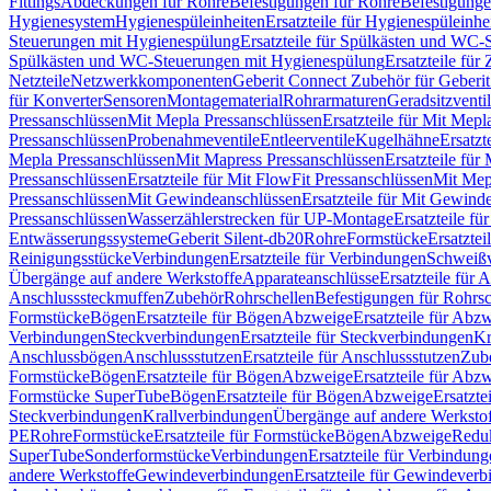
Fittings
Abdeckungen für Rohre
Befestigungen für Rohre
Befestigunge
Hygienesystem
Hygienespüleinheiten
Ersatzteile für Hygienespüleinhe
Steuerungen mit Hygienespülung
Ersatzteile für Spülkästen und WC
Spülkästen und WC-Steuerungen mit Hygienespülung
Ersatzteile fü
Netzteile
Netzwerkkomponenten
Geberit Connect Zubehör für Geberi
für Konverter
Sensoren
Montagematerial
Rohrarmaturen
Geradsitzventi
Pressanschlüssen
Mit Mepla Pressanschlüssen
Ersatzteile für Mit Mepl
Pressanschlüssen
Probenahmeventile
Entleerventile
Kugelhähne
Ersatzt
Mepla Pressanschlüssen
Mit Mapress Pressanschlüssen
Ersatzteile für
Pressanschlüssen
Ersatzteile für Mit FlowFit Pressanschlüssen
Mit Mep
Pressanschlüssen
Mit Gewindeanschlüssen
Ersatzteile für Mit Gewind
Pressanschlüssen
Wasserzählerstrecken für UP-Montage
Ersatzteile f
Entwässerungssysteme
Geberit Silent-db20
Rohre
Formstücke
Ersatztei
Reinigungsstücke
Verbindungen
Ersatzteile für Verbindungen
Schweiß
Übergänge auf andere Werkstoffe
Apparateanschlüsse
Ersatzteile für 
Anschlusssteckmuffen
Zubehör
Rohrschellen
Befestigungen für Rohrsc
Formstücke
Bögen
Ersatzteile für Bögen
Abzweige
Ersatzteile für Abz
Verbindungen
Steckverbindungen
Ersatzteile für Steckverbindungen
Kr
Anschlussbögen
Anschlussstutzen
Ersatzteile für Anschlussstutzen
Zub
Formstücke
Bögen
Ersatzteile für Bögen
Abzweige
Ersatzteile für Abz
Formstücke SuperTube
Bögen
Ersatzteile für Bögen
Abzweige
Ersatzte
Steckverbindungen
Krallverbindungen
Übergänge auf andere Werksto
PE
Rohre
Formstücke
Ersatzteile für Formstücke
Bögen
Abzweige
Redu
SuperTube
Sonderformstücke
Verbindungen
Ersatzteile für Verbindun
andere Werkstoffe
Gewindeverbindungen
Ersatzteile für Gewindever