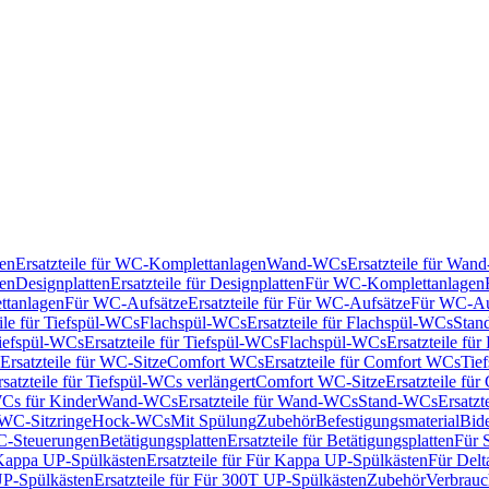
en
Ersatzteile für WC-Komplettanlagen
Wand-WCs
Ersatzteile für Wa
ken
Designplatten
Ersatzteile für Designplatten
Für WC-Komplettanlagen
tanlagen
Für WC-Aufsätze
Ersatzteile für Für WC-Aufsätze
Für WC-Au
eile für Tiefspül-WCs
Flachspül-WCs
Ersatzteile für Flachspül-WCs
Stan
iefspül-WCs
Ersatzteile für Tiefspül-WCs
Flachspül-WCs
Ersatzteile fü
Ersatzteile für WC-Sitze
Comfort WCs
Ersatzteile für Comfort WCs
Tie
rsatzteile für Tiefspül-WCs verlängert
Comfort WC-Sitze
Ersatzteile fü
WCs für Kinder
Wand-WCs
Ersatzteile für Wand-WCs
Stand-WCs
Ersatzt
r WC-Sitzringe
Hock-WCs
Mit Spülung
Zubehör
Befestigungsmaterial
Bide
C-Steuerungen
Betätigungsplatten
Ersatzteile für Betätigungsplatten
Für 
Kappa UP-Spülkästen
Ersatzteile für Für Kappa UP-Spülkästen
Für Delt
P-Spülkästen
Ersatzteile für Für 300T UP-Spülkästen
Zubehör
Verbrauc