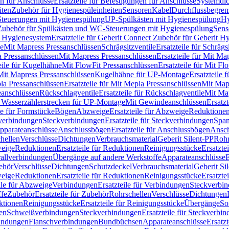
n für Anschlüsse
Ersatzteile für Befestigungen für Anschlüsse
Systemdi
iten
Zubehör für Hygienespüleinheiten
Sensoren
Kabel
Durchflussbegren
-Steuerungen mit Hygienespülung
UP-Spülkästen mit Hygienespülung
Hy
r Zubehör für Spülkästen und WC-Steuerungen mit Hygienespülung
Sens
t Hygienesystem
Ersatzteile für Geberit Connect Zubehör für Geberit 
le
Mit Mapress Pressanschlüssen
Schrägsitzventile
Ersatzteile für Schrägs
a Pressanschlüssen
Mit Mapress Pressanschlüssen
Ersatzteile für Mit Ma
eile für Kugelhähne
Mit FlowFit Pressanschlüssen
Ersatzteile für Mit F
 Mit Mapress Pressanschlüssen
Kugelhähne für UP-Montage
Ersatzteile
la Pressanschlüssen
Ersatzteile für Mit Mepla Pressanschlüssen
Mit Map
eanschlüssen
Rückschlagventile
Ersatzteile für Rückschlagventile
Mit Map
ür Wasserzählerstrecken für UP-Montage
Mit Gewindeanschlüssen
Ersatz
le für Formstücke
Bögen
Abzweige
Ersatzteile für Abzweige
Reduktione
verbindungen
Steckverbindungen
Ersatzteile für Steckverbindungen
Span
Apparateanschlüsse
Anschlussbögen
Ersatzteile für Anschlussbögen
Ansch
hellen
Verschlüsse
Dichtungen
Verbrauchsmaterial
Geberit Silent-PP
Roh
weige
Reduktionen
Ersatzteile für Reduktionen
Reinigungsstücke
Ersatzte
allverbindungen
Übergänge auf andere Werkstoffe
Apparateanschlüsse
E
ehör
Verschlüsse
Dichtungen
Schutzdeckel
Verbrauchsmaterial
Geberit Si
weige
Reduktionen
Ersatzteile für Reduktionen
Reinigungsstücke
Ersatzte
ile für Abzweige
Verbindungen
Ersatzteile für Verbindungen
Steckverbi
ffe
Zubehör
Ersatzteile für Zubehör
Rohrschellen
Verschlüsse
Dichtungen
ktionen
Reinigungsstücke
Ersatzteile für Reinigungsstücke
Übergänge
So
gen
Schweißverbindungen
Steckverbindungen
Ersatzteile für Steckverbi
bindungen
Flanschverbindungen
Bundbüchsen
Apparateanschlüsse
Ersatz