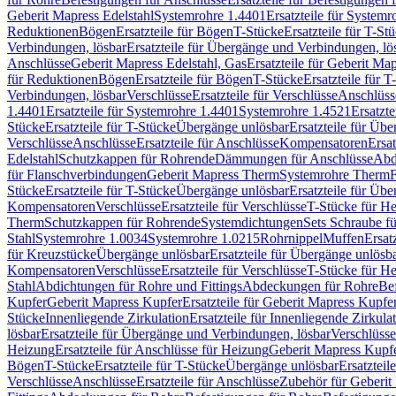
Geberit Mapress Edelstahl
Systemrohre 1.4401
Ersatzteile für System
Reduktionen
Bögen
Ersatzteile für Bögen
T-Stücke
Ersatzteile für T-St
Verbindungen, lösbar
Ersatzteile für Übergänge und Verbindungen, lö
Anschlüsse
Geberit Mapress Edelstahl, Gas
Ersatzteile für Geberit Ma
für Reduktionen
Bögen
Ersatzteile für Bögen
T-Stücke
Ersatzteile für T
Verbindungen, lösbar
Verschlüsse
Ersatzteile für Verschlüsse
Anschlüss
1.4401
Ersatzteile für Systemrohre 1.4401
Systemrohre 1.4521
Ersatzt
Stücke
Ersatzteile für T-Stücke
Übergänge unlösbar
Ersatzteile für Üb
Verschlüsse
Anschlüsse
Ersatzteile für Anschlüsse
Kompensatoren
Ersa
Edelstahl
Schutzkappen für Rohrende
Dämmungen für Anschlüsse
Abd
für Flanschverbindungen
Geberit Mapress Therm
Systemrohre Therm
F
Stücke
Ersatzteile für T-Stücke
Übergänge unlösbar
Ersatzteile für Üb
Kompensatoren
Verschlüsse
Ersatzteile für Verschlüsse
T-Stücke für H
Therm
Schutzkappen für Rohrende
Systemdichtungen
Sets Schraube f
Stahl
Systemrohre 1.0034
Systemrohre 1.0215
Rohrnippel
Muffen
Ersat
für Kreuzstücke
Übergänge unlösbar
Ersatzteile für Übergänge unlösb
Kompensatoren
Verschlüsse
Ersatzteile für Verschlüsse
T-Stücke für H
Stahl
Abdichtungen für Rohre und Fittings
Abdeckungen für Rohre
Be
Kupfer
Geberit Mapress Kupfer
Ersatzteile für Geberit Mapress Kupfe
Stücke
Innenliegende Zirkulation
Ersatzteile für Innenliegende Zirkula
lösbar
Ersatzteile für Übergänge und Verbindungen, lösbar
Verschlüsse
Heizung
Ersatzteile für Anschlüsse für Heizung
Geberit Mapress Kupfe
Bögen
T-Stücke
Ersatzteile für T-Stücke
Übergänge unlösbar
Ersatzteil
Verschlüsse
Anschlüsse
Ersatzteile für Anschlüsse
Zubehör für Geberit