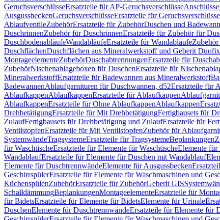
Geruchsverschlüsse
Ersatzteile für AP-Geruchsverschlüsse
Anschlüsse
Ausgussbecken
Geruchsverschlüsse
Ersatzteile für Geruchsverschlüsse
Ablaufventile
Zubehör
Ersatzteile für Zubehör
Duschen und Badewan
Duschrinnen
Zubehör für Duschrinnen
Ersatzteile für Zubehör für Du
Duschbodenabläufe
Wandabläufe
Ersatzteile für Wandabläufe
Zubehör 
Duschflächen
Duschflächen aus Mineralwerkstoff und Geberit Duofix 
Montageelemente
Zubehör
Duschabtrennungen
Ersatzteile für Duscha
Zubehör
Nischenablageboxen für Duschen
Ersatzteile für Nischenab
Mineralwerkstoff
Ersatzteile für Badewannen aus Mineralwerkstoff
Ba
Badewannen
Ablaufgarnituren für Duschwannen, d52
Ersatzteile für
Ablaufkappen
Ablaufkappen
Ersatzteile für Ablaufkappen
Ablaufgarni
Ablaufkappen
Ersatzteile für Ohne Ablaufkappen
Ablaufkappen
Ersatz
Drehbetätigung
Ersatzteile für Mit Drehbetätigung
Fertigbausets für D
Zulauf
Fertigbausets für Drehbetätigung und Zulauf
Ersatzteile für Fe
Ventilstopfen
Ersatzteile für Mit Ventilstopfen
Zubehör für Ablaufgarn
Systemwände
Tragsysteme
Ersatzteile für Tragsysteme
Beplankungen
Z
für Waschtische
Ersatzteile für Elemente für Waschtische
Elemente für 
Wandablauf
Ersatzteile für Elemente für Duschen mit Wandablauf
Ele
Elemente für Duschtrennwände
Elemente für Ausgussbecken
Ersatzte
Geschirrspüler
Ersatzteile für Elemente für Waschmaschinen und Gesc
Küchenspülen
Zubehör
Ersatzteile für Zubehör
Geberit GIS
Systemwän
Schalldämmung
Beplankungen
Montageelemente
Ersatzteile für Mont
für Bidets
Ersatzteile für Elemente für Bidets
Elemente für Urinale
Ersa
Duschen
Elemente für Duschtrennwände
Ersatzteile für Elemente fü
Geschirrspüler
Ersatzteile für Elemente für Waschmaschinen und Gesc