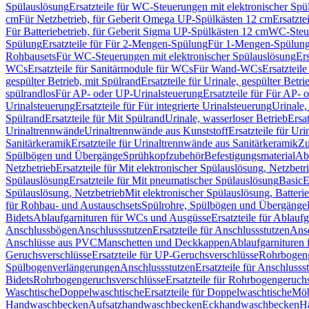
Spülauslösung
Ersatzteile für WC-Steuerungen mit elektronischer Spü
cm
Für Netzbetrieb, für Geberit Omega UP-Spülkästen 12 cm
Ersatzte
Für Batteriebetrieb, für Geberit Sigma UP-Spülkästen 12 cm
WC-Steue
Spülung
Ersatzteile für Für 2-Mengen-Spülung
Für 1-Mengen-Spülun
Rohbausets
Für WC-Steuerungen mit elektronischer Spülauslösung
Er
WCs
Ersatzteile für Sanitärmodule für WCs
Für Wand-WCs
Ersatztei
gespülter Betrieb, mit Spülrand
Ersatzteile für Urinale, gespülter Betr
spülrandlos
Für AP- oder UP-Urinalsteuerung
Ersatzteile für Für AP-
Urinalsteuerung
Ersatzteile für Für integrierte Urinalsteuerung
Urinale,
Spülrand
Ersatzteile für Mit Spülrand
Urinale, wasserloser Betrieb
Ersat
Urinaltrennwände
Urinaltrennwände aus Kunststoff
Ersatzteile für Ur
Sanitärkeramik
Ersatzteile für Urinaltrennwände aus Sanitärkeramik
Zu
Spülbögen und Übergänge
Sprühkopfzubehör
Befestigungsmaterial
Abl
Netzbetrieb
Ersatzteile für Mit elektronischer Spülauslösung, Netzbetr
Spülauslösung
Ersatzteile für Mit pneumatischer Spülauslösung
Basic
E
Spülauslösung, Netzbetrieb
Mit elektronischer Spülauslösung, Batterie
für Rohbau- und Austauschsets
Spülrohre, Spülbögen und Übergänge
Bidets
Ablaufgarnituren für WCs und Ausgüsse
Ersatzteile für Ablau
Anschlussbögen
Anschlussstutzen
Ersatzteile für Anschlussstutzen
Ansc
Anschlüsse aus PVC
Manschetten und Deckkappen
Ablaufgarnituren 
Geruchsverschlüsse
Ersatzteile für UP-Geruchsverschlüsse
Rohrbogeng
Spülbogenverlängerungen
Anschlussstutzen
Ersatzteile für Anschlusss
Bidets
Rohrbogengeruchsverschlüsse
Ersatzteile für Rohrbogengeruch
Waschtische
Doppelwaschtische
Ersatzteile für Doppelwaschtische
Möb
Handwaschbecken
Aufsatzhandwaschbecken
Eckhandwaschbecken
H