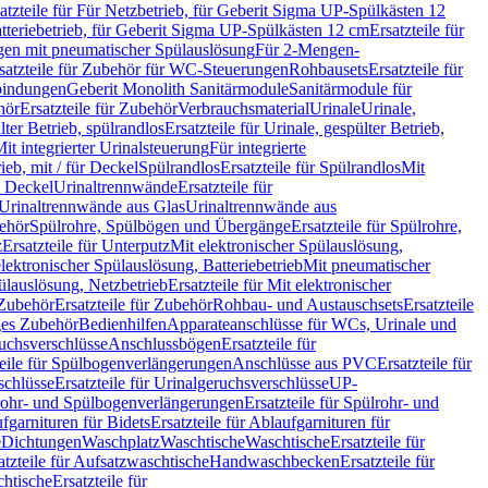
atzteile für Für Netzbetrieb, für Geberit Sigma UP-Spülkästen 12
tteriebetrieb, für Geberit Sigma UP-Spülkästen 12 cm
Ersatzteile für
gen mit pneumatischer Spülauslösung
Für 2-Mengen-
satzteile für Zubehör für WC-Steuerungen
Rohbausets
Ersatzteile für
bindungen
Geberit Monolith Sanitärmodule
Sanitärmodule für
hör
Ersatzteile für Zubehör
Verbrauchsmaterial
Urinale
Urinale,
lter Betrieb, spülrandlos
Ersatzteile für Urinale, gespülter Betrieb,
Mit integrierter Urinalsteuerung
Für integrierte
rieb, mit / für Deckel
Spülrandlos
Ersatzteile für Spülrandlos
Mit
e Deckel
Urinaltrennwände
Ersatzteile für
r Urinaltrennwände aus Glas
Urinaltrennwände aus
ehör
Spülrohre, Spülbögen und Übergänge
Ersatzteile für Spülrohre,
z
Ersatzteile für Unterputz
Mit elektronischer Spülauslösung,
 elektronischer Spülauslösung, Batteriebetrieb
Mit pneumatischer
ülauslösung, Netzbetrieb
Ersatzteile für Mit elektronischer
Zubehör
Ersatzteile für Zubehör
Rohbau- und Austauschsets
Ersatzteile
ges Zubehör
Bedienhilfen
Apparateanschlüsse für WCs, Urinale und
ruchsverschlüsse
Anschlussbögen
Ersatzteile für
teile für Spülbogenverlängerungen
Anschlüsse aus PVC
Ersatzteile für
schlüsse
Ersatzteile für Urinalgeruchsverschlüsse
UP-
rohr- und Spülbogenverlängerungen
Ersatzteile für Spülrohr- und
fgarnituren für Bidets
Ersatzteile für Ablaufgarnituren für
e
Dichtungen
Waschplatz
Waschtische
Waschtische
Ersatzteile für
atzteile für Aufsatzwaschtische
Handwaschbecken
Ersatzteile für
htische
Ersatzteile für