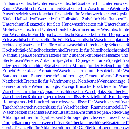
Einbauwaschtische
Unterbauwaschtische
Ersatzteile für Unterbauwasc
Kinder
Waschtische
Waschrinnen
Ersatzteile für Waschrinnen
Weitere 
Ausgüsse
Mehrzweckbecken
Ersatzteile für Mehrzweckbecken
Gipsfa
Säulen
Halbsäulen
Ersatzteile für Halbsäulen
Zubehör
Ablaufkappen
Ha
Unterschrank
Ersatzteile für Sets Handwaschbecken mit Unterschrank
Möbelwaschtisch mit Unterschrank
Badezimmermöbel
Waschtischunte
Für Waschtische
Für Doppelwaschtische
Ersatzteile für Für Doppelwa
Eckwaschtische
Ersatzteile für Für Eckwaschtische
Waschtischplatten
E
rechteckig
Ersatzteile für Für Aufsatzwaschtisch rechteckig
Seitenschr
Hochschränke
Mittelhochschränke
Ersatzteile für Mittelhochschränke
H
Wandablagen
Zubehör
Ersatzteile für Zubehör
Schubladeneinsätze un
Steckdosen
Weiteres Zubehör
Spiegel und Spiegelschränke
Spiegel
Ersa
integrierter Beleuchtung
Ersatzteile für Mit integrierter Beleuchtung
Oh
Zubehör
Steckdosen
Armaturen
Waschtischarmaturen
Ersatzteile für W
Standmontage, Batteriebetrieb
Standmontage, Generatorbetrieb
Ersatzt
Netzbetrieb
Ersatzteile für Wandmontage, Netzbetrieb
Wandmontage, Ba
Generatorbetrieb
Wandmontage, Zweigriffmischer
Ersatzteile für Wa
Waschtischarmaturen
Apparateanschlüsse für Waschplatz, Spülbecke
Waschbecken
Rohrbogengeruchsverschlüsse
Ersatzteile für Rohrboge
Raumsparmodell
Tauchrohrgeruchsverschlüsse für Waschbecken
Ersat
Tauchrohrgeruchsverschlüsse für Waschbecken, Raumsparmodell
UP-
Waschbeckenanschlüsse
Anschlussstutzen
Anschlussbögen
Abdeckung
Ablaufgarnituren für Spülbecken
Rohrbogengeruchsverschlüsse
Ersatz
Doppelkammergeruchsverschlüsse
Spülbeckenanschlüsse
Ersatzteile 
Geräte
Ersatzteile für Ablaufgarnituren für Geräte
Rohrbogengeruchsve