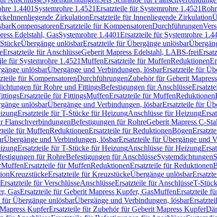
rohre 1.4401
Systemrohre 1.4521
Ersatzteile für Systemrohre 1.4521
Rohr
ücke
Innenliegende Zirkulation
Ersatzteile für Innenliegende Zirkulation
Ü
sbar
Kompensatoren
Ersatzteile für Kompensatoren
Durchführungen
Vers
press Edelstahl, Gas
Systemrohre 1.4401
Ersatzteile für Systemrohre 1.4
-Stücke
Übergänge unlösbar
Ersatzteile für Übergänge unlösbar
Übergäng
e
Ersatzteile für Anschlüsse
Geberit Mapress Edelstahl, LABS-frei
Ersat
eile für Systemrohre 1.4521
Muffen
Ersatzteile für Muffen
Reduktionen
Er
ergänge unlösbar
Übergänge und Verbindungen, lösbar
Ersatzteile für Ü
tzteile für Kompensatoren
Durchführungen
Zubehör für Geberit Mapress
ichtungen für Rohre und Fittings
Befestigungen für Anschlüsse
Ersatzte
ittings
Ersatzteile für Fittings
Muffen
Ersatzteile für Muffen
Reduktionen
ergänge unlösbar
Übergänge und Verbindungen, lösbar
Ersatzteile für Ü
eizung
Ersatzteile für T-Stücke für Heizung
Anschlüsse für Heizung
Ersat
ür Flanschverbindungen
Befestigungen für Rohre
Geberit Mapress C-Sta
zteile für Muffen
Reduktionen
Ersatzteile für Reduktionen
Bögen
Ersatzte
ar
Übergänge und Verbindungen, lösbar
Ersatzteile für Übergänge und 
eizung
Ersatzteile für T-Stücke für Heizung
Anschlüsse für Heizung
Ersat
festigungen für Rohre
Befestigungen für Anschlüsse
Systemdichtungen
S
r
Muffen
Ersatzteile für Muffen
Reduktionen
Ersatzteile für Reduktionen
tion
Kreuzstücke
Ersatzteile für Kreuzstücke
Übergänge unlösbar
Ersatzt
Ersatzteile für Verschlüsse
Anschlüsse
Ersatzteile für Anschlüsse
T-Stück
r, Gas
Ersatzteile für Geberit Mapress Kupfer, Gas
Muffen
Ersatzteile f
e für Übergänge unlösbar
Übergänge und Verbindungen, lösbar
Ersatzte
 Mapress Kupfer
Ersatzteile für Zubehör für Geberit Mapress Kupfer
Däm