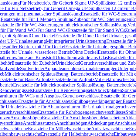
lauslösung
Für Netzbetrieb, für Geberit Sigma UP-Spülkästen 12 cm
Ers
ile für Für Netzbetrieb, für Geberit Omega UP-Spülkästen 12 cm
Für Ba
rungen mit pneumatischer Spülauslösung
Ersatzteile für WC-Steuerun
g
Ersatzteile für Für 1-Mengen-Spülung
Zubehör für WC-Steuerungen
Er
satzteile für Für WC-Steuerungen mit elektronischer Spülauslösung
Ver
le für Für Wand-WCs
Für Stand-WCs
Ersatzteile für Für Stand-WCs
Zube
ieb, mit Spülrand
Ohne Deckel
Ersatzteile für Ohne Deckel
Urinale, gespü
 oder UP-Urinalsteuerung
Mit integrierter Urinalsteuerung
Ersatzteile für 
 gespülter Betrieb, mit / für Deckel
Ersatzteile für Urinale, gespülter Bet
zteile für Urinale, wasserloser Betrieb
Ohne Deckel
Ersatzteile für Ohn
inaltrennwände aus Kunststoff
Urinaltrennwände aus Glas
Ersatzteile fü
behör
Ersatzteile für Zubehör
Urinaldeckel
Geruchsverschlüsse und Zub
aufventile
Spülverteiler
Apparateanschlüsse
Urinalsteuerungen
Unterput
ieb
Mit elektronischer Spülauslösung, Batteriebetrieb
Ersatzteile für Mit
rsatzteile für Basic
Aufputz
Ersatzteile für Aufputz
Mit elektronischer Sp
betrieb
Ersatzteile für Mit elektronischer Spülauslösung, Batteriebetrieb
Renovierungssets
Ersatzteile für Renovierungssets
Abdeckplatten
Sonsti
fgarnituren für WCs und Ausgüsse
Geruchsverschlüsse
Ersatzteile für Ge
hlusssets
Ersatzteile für Anschlusssets
Spülbogenverlängerungen
Ersatz
für Urinale
Ersatzteile für Ablaufgarnituren für Urinale
Urinalgeruchsver
eruchsverschlüsses
Ersatzteile für Rohrbogengeruchsverschlüsses
Spül
tutzen
Anschlussbögen
Ersatzteile für Anschlussbögen
Manschetten
Ablau
sverschlüsse
Anschlussstutzen
Anschlussbögen
Abdeckungen
Anschlüss
elwaschtische
Ersatzteile für Möbelwaschtische
Aufsatzwaschtische
Ers
albeinbauwaschtische
Ersatzteile für Halbeinbauwaschtische
Einbauwasc