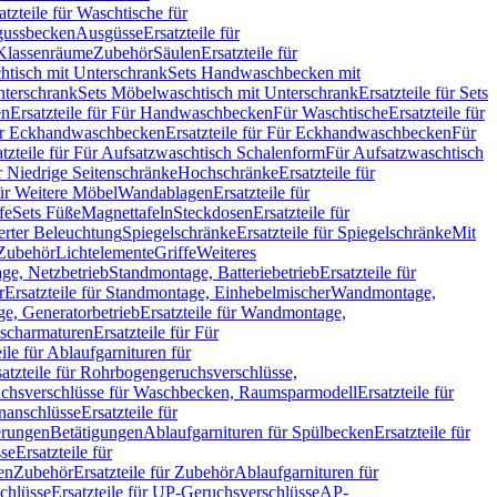
atzteile für Waschtische für
sgussbecken
Ausgüsse
Ersatzteile für
r Klassenräume
Zubehör
Säulen
Ersatzteile für
htisch mit Unterschrank
Sets Handwaschbecken mit
Unterschrank
Sets Möbelwaschtisch mit Unterschrank
Ersatzteile für Sets
en
Ersatzteile für Für Handwaschbecken
Für Waschtische
Ersatzteile für
r Eckhandwaschbecken
Ersatzteile für Für Eckhandwaschbecken
Für
atzteile für Für Aufsatzwaschtisch Schalenform
Für Aufsatzwaschtisch
ür Niedrige Seitenschränke
Hochschränke
Ersatzteile für
für Weitere Möbel
Wandablagen
Ersatzteile für
fe
Sets Füße
Magnettafeln
Steckdosen
Ersatzteile für
ierter Beleuchtung
Spiegelschränke
Ersatzteile für Spiegelschränke
Mit
Zubehör
Lichtelemente
Griffe
Weiteres
age, Netzbetrieb
Standmontage, Batteriebetrieb
Ersatzteile für
r
Ersatzteile für Standmontage, Einhebelmischer
Wandmontage,
, Generatorbetrieb
Ersatzteile für Wandmontage,
ischarmaturen
Ersatzteile für Für
eile für Ablaufgarnituren für
satzteile für Rohrbogengeruchsverschlüsse,
chsverschlüsse für Waschbecken, Raumsparmodell
Ersatzteile für
anschlüsse
Ersatzteile für
erungen
Betätigungen
Ablaufgarnituren für Spülbecken
Ersatzteile für
se
Ersatzteile für
en
Zubehör
Ersatzteile für Zubehör
Ablaufgarnituren für
chlüsse
Ersatzteile für UP-Geruchsverschlüsse
AP-