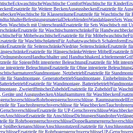
htische
Eckwaschtische
Waschtische Comfort
Waschtische für Kinder
Ers
Becken
Ersatzteile für Weitere Becken
Ausgussbecken
Ersatzteile für Au
ngbecken
Waschtische für Klassenräume
Ersatzteile für Waschtische fü
ndtuchhalter
Befestigungsmaterial
Dekorblenden
Wandablagen
Sets Wasc
Sets Waschtisch mit Unterschrank
Ersatzteile für Sets Waschtisch mit 
rschränke
Ersatzteile für Waschtischunterschränke
Für Handwaschbeck
schtische
Für Möbelwaschtische
Ersatzteile für Für Möbelwaschtische
Fü
rsatzteile für Waschtischplatten
Für Aufsatzwaschtisch Schalenform
Ers
änke
Ersatzteile für Seitenschränke
Niedrige Seitenschränke
Ersatzteile f
ängeschränke
Ersatzteile für Hängeschränke
Weitere Möbel
Ersatzteile 
d Ordnungsboxen
Handtuchhalter und Handtuchhaken
Lichtelemente
Grif
tzteile für Spiegel
Mit integrierter Beleuchtung
Ersatzteile für Mit integr
ne integrierte Beleuchtung
Ersatzteile für Ohne integrierte Beleuchtung
aschtischarmaturen
Standmontage, Netzbetrieb
Ersatzteile für Standmont
eile für Standmontage, Generatorbetrieb
Standmontage, Einhebelmische
tteriebetrieb
Ersatzteile für Wandmontage, Batteriebetrieb
Wandmontage
ndmontage, Zweigriffmischer
Zubehör
Ersatzteile für Zubehör
Für Wascht
n, Geräte und Ausgussbecken
Ablaufgarnituren für Waschbecken
Ersatzt
ngeruchsverschlüsse
Rohrbogengeruchsverschlüsse, Raumsparmodell
Er
zteile für Tauchrohrgeruchsverschlüsse für Waschbecken
Tauchrohrgeru
Geruchsverschlüsse
Ersatzteile für UP-Geruchsverschlüsse
Waschbecken
en
Anschlüsse
Ersatzteile für Anschlüsse
Dichtungen
Standrohre
Verläng
teile für Rohrbogengeruchsverschlüsse
Doppelkammergeruchsverschlüs
für Spülbeckenanschlüsse
Anschlussstutzen
Ersatzteile für Anschlussstutz
rschlüsse
Ersatzteile für Rohrbogengeruchsverschlüsse
UP-Geruchsvers