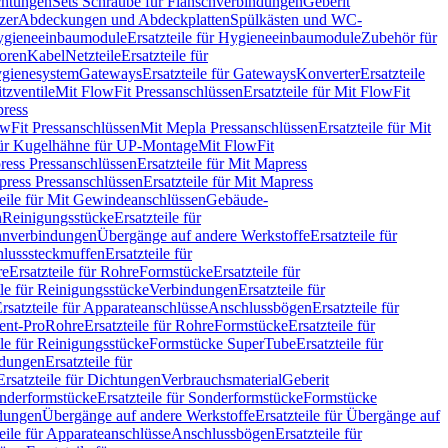
chtungen
Sets Schraube für Flanschverbindungen
Geberit
zer
Abdeckungen und Abdeckplatten
Spülkästen und WC-
gieneeinbaumodule
Ersatzteile für Hygieneeinbaumodule
Zubehör für
oren
Kabel
Netzteile
Ersatzteile für
Hygienesystem
Gateways
Ersatzteile für Gateways
Konverter
Ersatzteile
itzventile
Mit FlowFit Pressanschlüssen
Ersatzteile für Mit FlowFit
press
lowFit Pressanschlüssen
Mit Mepla Pressanschlüssen
Ersatzteile für Mit
 für Kugelhähne für UP-Montage
Mit FlowFit
ress Pressanschlüssen
Ersatzteile für Mit Mapress
ress Pressanschlüssen
Ersatzteile für Mit Mapress
teile für Mit Gewindeanschlüssen
Gebäude-
n
Reinigungsstücke
Ersatzteile für
nverbindungen
Übergänge auf andere Werkstoffe
Ersatzteile für
lusssteckmuffen
Ersatzteile für
re
Ersatzteile für Rohre
Formstücke
Ersatzteile für
ile für Reinigungsstücke
Verbindungen
Ersatzteile für
rsatzteile für Apparateanschlüsse
Anschlussbögen
Ersatzteile für
lent-Pro
Rohre
Ersatzteile für Rohre
Formstücke
Ersatzteile für
ile für Reinigungsstücke
Formstücke SuperTube
Ersatzteile für
ndungen
Ersatzteile für
Ersatzteile für Dichtungen
Verbrauchsmaterial
Geberit
nderformstücke
Ersatzteile für Sonderformstücke
Formstücke
ndungen
Übergänge auf andere Werkstoffe
Ersatzteile für Übergänge auf
teile für Apparateanschlüsse
Anschlussbögen
Ersatzteile für