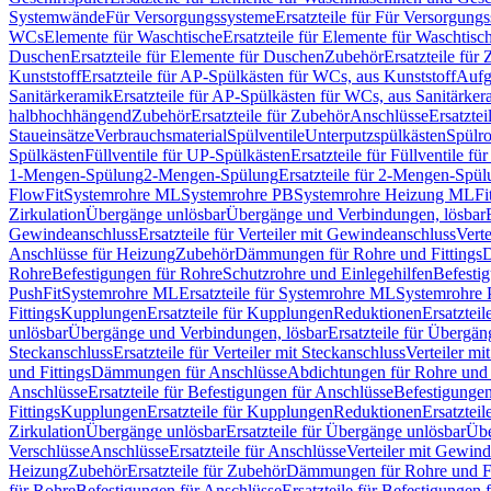
Systemwände
Für Versorgungssysteme
Ersatzteile für Für Versorgung
WCs
Elemente für Waschtische
Ersatzteile für Elemente für Waschtisc
Duschen
Ersatzteile für Elemente für Duschen
Zubehör
Ersatzteile für
Kunststoff
Ersatzteile für AP-Spülkästen für WCs, aus Kunststoff
Aufg
Sanitärkeramik
Ersatzteile für AP-Spülkästen für WCs, aus Sanitärker
halbhochhängend
Zubehör
Ersatzteile für Zubehör
Anschlüsse
Ersatztei
Staueinsätze
Verbrauchsmaterial
Spülventile
Unterputzspülkästen
Spülr
Spülkästen
Füllventile für UP-Spülkästen
Ersatzteile für Füllventile f
1-Mengen-Spülung
2-Mengen-Spülung
Ersatzteile für 2-Mengen-Spül
FlowFit
Systemrohre ML
Systemrohre PB
Systemrohre Heizung ML
Fi
Zirkulation
Übergänge unlösbar
Übergänge und Verbindungen, lösbar
Gewindeanschluss
Ersatzteile für Verteiler mit Gewindeanschluss
Verte
Anschlüsse für Heizung
Zubehör
Dämmungen für Rohre und Fittings
D
Rohre
Befestigungen für Rohre
Schutzrohre und Einlegehilfen
Befesti
PushFit
Systemrohre ML
Ersatzteile für Systemrohre ML
Systemrohre
Fittings
Kupplungen
Ersatzteile für Kupplungen
Reduktionen
Ersatztei
unlösbar
Übergänge und Verbindungen, lösbar
Ersatzteile für Übergä
Steckanschluss
Ersatzteile für Verteiler mit Steckanschluss
Verteiler m
und Fittings
Dämmungen für Anschlüsse
Abdichtungen für Rohre und 
Anschlüsse
Ersatzteile für Befestigungen für Anschlüsse
Befestigungen 
Fittings
Kupplungen
Ersatzteile für Kupplungen
Reduktionen
Ersatztei
Zirkulation
Übergänge unlösbar
Ersatzteile für Übergänge unlösbar
Übe
Verschlüsse
Anschlüsse
Ersatzteile für Anschlüsse
Verteiler mit Gewin
Heizung
Zubehör
Ersatzteile für Zubehör
Dämmungen für Rohre und Fi
für Rohre
Befestigungen für Anschlüsse
Ersatzteile für Befestigungen 