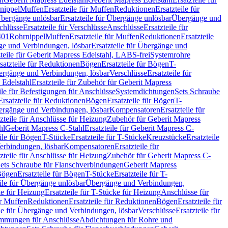
nippel
Muffen
Ersatzteile für Muffen
Reduktionen
Ersatzteile für
bergänge unlösbar
Ersatzteile für Übergänge unlösbar
Übergänge und
chlüsse
Ersatzteile für Verschlüsse
Anschlüsse
Ersatzteile für
401
Rohrnippel
Muffen
Ersatzteile für Muffen
Reduktionen
Ersatzteile
e und Verbindungen, lösbar
Ersatzteile für Übergänge und
zteile für Geberit Mapress Edelstahl, LABS-frei
Systemrohre
satzteile für Reduktionen
Bögen
Ersatzteile für Bögen
T-
bergänge und Verbindungen, lösbar
Verschlüsse
Ersatzteile für
 Edelstahl
Ersatzteile für Zubehör für Geberit Mapress
ile für Befestigungen für Anschlüsse
Systemdichtungen
Sets Schraube
Ersatzteile für Reduktionen
Bögen
Ersatzteile für Bögen
T-
bergänge und Verbindungen, lösbar
Kompensatoren
Ersatzteile für
zteile für Anschlüsse für Heizung
Zubehör für Geberit Mapress
hl
Geberit Mapress C-Stahl
Ersatzteile für Geberit Mapress C-
ile für Bögen
T-Stücke
Ersatzteile für T-Stücke
Kreuzstücke
Ersatzteile
Verbindungen, lösbar
Kompensatoren
Ersatzteile für
zteile für Anschlüsse für Heizung
Zubehör für Geberit Mapress C-
ets Schraube für Flanschverbindungen
Geberit Mapress
Bögen
Ersatzteile für Bögen
T-Stücke
Ersatzteile für T-
eile für Übergänge unlösbar
Übergänge und Verbindungen,
e für Heizung
Ersatzteile für T-Stücke für Heizung
Anschlüsse für
ür Muffen
Reduktionen
Ersatzteile für Reduktionen
Bögen
Ersatzteile für
ile für Übergänge und Verbindungen, lösbar
Verschlüsse
Ersatzteile für
mungen für Anschlüsse
Abdichtungen für Rohre und