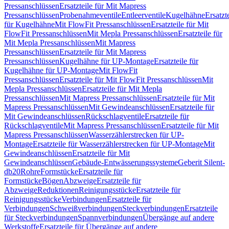
Pressanschlüssen
Ersatzteile für Mit Mapress
Pressanschlüssen
Probenahmeventile
Entleerventile
Kugelhähne
Ersatzt
für Kugelhähne
Mit FlowFit Pressanschlüssen
Ersatzteile für Mit
FlowFit Pressanschlüssen
Mit Mepla Pressanschlüssen
Ersatzteile für
Mit Mepla Pressanschlüssen
Mit Mapress
Pressanschlüssen
Ersatzteile für Mit Mapress
Pressanschlüssen
Kugelhähne für UP-Montage
Ersatzteile für
Kugelhähne für UP-Montage
Mit FlowFit
Pressanschlüssen
Ersatzteile für Mit FlowFit Pressanschlüssen
Mit
Mepla Pressanschlüssen
Ersatzteile für Mit Mepla
Pressanschlüssen
Mit Mapress Pressanschlüssen
Ersatzteile für Mit
Mapress Pressanschlüssen
Mit Gewindeanschlüssen
Ersatzteile für
Mit Gewindeanschlüssen
Rückschlagventile
Ersatzteile für
Rückschlagventile
Mit Mapress Pressanschlüssen
Ersatzteile für Mit
Mapress Pressanschlüssen
Wasserzählerstrecken für UP-
Montage
Ersatzteile für Wasserzählerstrecken für UP-Montage
Mit
Gewindeanschlüssen
Ersatzteile für Mit
Gewindeanschlüssen
Gebäude-Entwässerungssysteme
Geberit Silent-
db20
Rohre
Formstücke
Ersatzteile für
Formstücke
Bögen
Abzweige
Ersatzteile für
Abzweige
Reduktionen
Reinigungsstücke
Ersatzteile für
Reinigungsstücke
Verbindungen
Ersatzteile für
Verbindungen
Schweißverbindungen
Steckverbindungen
Ersatzteile
für Steckverbindungen
Spannverbindungen
Übergänge auf andere
Werkstoffe
Ersatzteile für Übergänge auf andere