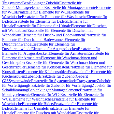
Tragsysteme
Beplankungen
Zubehör
Ersatzteile für
Zubehör
Montageelemente
Ersatzteile für Montageelemente
Elemente
für WCs
Ersatzteile für Elemente für WCs
Elemente für
Waschtische
Ersatzteile für Elemente für Waschtische
Elemente für
Bidets
Ersatzteile für Elemente für Bidets
Elemente für
Urinale
Ersatzteile für Elemente für Urinale
Elemente für Duschen
mit Wandablauf
Ersatzteile für Elemente für Duschen mit
Wandablauf
Elemente für Dusch- und Badewannen
Ersatzteile für
Elemente für Dusch- und Badewannen
Elemente für
Duschtrennwände
Ersatzteile für Elemente für
Duschtrennwände
Elemente für Ausgussbecken
Ersatzteile für
Elemente für Ausgussbecken
Elemente für Armaturen
Ersatzteile für
Elemente für Armaturen
Elemente für Waschmaschinen und
Geschirrspüler
Ersatzteile für Elemente für Waschmaschinen und
Geschirrspüler
Elemente für Konsollasten
Ersatzteile für Elemente für
Konsollasten
Elemente für Küchenspülen
Ersatzteile für Elemente für
Küchenspülen
Zubehör
Ersatzteile für Zubehör
Geberit
GIS
Systemwände
Ersatzteile für Systemwände
Tragsysteme
Zubehör
für Vorfertigung
Ersatzteile für Zubehör für Vorfertigung
Zubehör für
Schalldämmung
Beplankungen
Montageelemente
Ersatzteile für
Montageelemente
Elemente für WCs
Ersatzteile für Elemente für
WCs
Elemente für Waschtische
Ersatzteile für Elemente für
Waschtische
Elemente für Bidets
Ersatzteile für Elemente für
Bidets
Elemente für Urinale
Ersatzteile für Elemente für
Urinale
Elemente für Duschen mit Wandablauf
Ersatzteile für