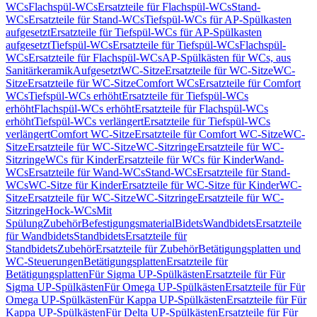
WCs
Flachspül-WCs
Ersatzteile für Flachspül-WCs
Stand-
WCs
Ersatzteile für Stand-WCs
Tiefspül-WCs für AP-Spülkasten
aufgesetzt
Ersatzteile für Tiefspül-WCs für AP-Spülkasten
aufgesetzt
Tiefspül-WCs
Ersatzteile für Tiefspül-WCs
Flachspül-
WCs
Ersatzteile für Flachspül-WCs
AP-Spülkästen für WCs, aus
Sanitärkeramik
Aufgesetzt
WC-Sitze
Ersatzteile für WC-Sitze
WC-
Sitze
Ersatzteile für WC-Sitze
Comfort WCs
Ersatzteile für Comfort
WCs
Tiefspül-WCs erhöht
Ersatzteile für Tiefspül-WCs
erhöht
Flachspül-WCs erhöht
Ersatzteile für Flachspül-WCs
erhöht
Tiefspül-WCs verlängert
Ersatzteile für Tiefspül-WCs
verlängert
Comfort WC-Sitze
Ersatzteile für Comfort WC-Sitze
WC-
Sitze
Ersatzteile für WC-Sitze
WC-Sitzringe
Ersatzteile für WC-
Sitzringe
WCs für Kinder
Ersatzteile für WCs für Kinder
Wand-
WCs
Ersatzteile für Wand-WCs
Stand-WCs
Ersatzteile für Stand-
WCs
WC-Sitze für Kinder
Ersatzteile für WC-Sitze für Kinder
WC-
Sitze
Ersatzteile für WC-Sitze
WC-Sitzringe
Ersatzteile für WC-
Sitzringe
Hock-WCs
Mit
Spülung
Zubehör
Befestigungsmaterial
Bidets
Wandbidets
Ersatzteile
für Wandbidets
Standbidets
Ersatzteile für
Standbidets
Zubehör
Ersatzteile für Zubehör
Betätigungsplatten und
WC-Steuerungen
Betätigungsplatten
Ersatzteile für
Betätigungsplatten
Für Sigma UP-Spülkästen
Ersatzteile für Für
Sigma UP-Spülkästen
Für Omega UP-Spülkästen
Ersatzteile für Für
Omega UP-Spülkästen
Für Kappa UP-Spülkästen
Ersatzteile für Für
Kappa UP-Spülkästen
Für Delta UP-Spülkästen
Ersatzteile für Für