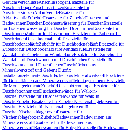
Geruchsverschlüsse
Anschlussbögen
Ersatzteile für
Anschlussbögen
Anschlussstutzen
Ersatzteile für
Anschlussstutzen
Ablaufventile
Ersatzteile für
Ablaufventile
Zubehör
Ersatzteile für Zubehör
Duschen und
Badewannen
Duschen
Bodenentwässerung für Duschen
Ersatzteile
für Bodenentwässerung für Duschen
Duschrinnen
Ersatzteile für
Duschrinnen
Zubehör für Duschrinnen
Ersatzteile für Zubehör für
Duschrinnen
Duschbodenabläufe
Ersatzteile für
Duschbodenabläufe
Zubehör für Duschbodenabläufe
Ersatzteile für
Zubehör für Duschbodenabläufe
Wandabläufe
Ersatzteile für
Wandabläufe
Zubehör für Wandabläufe
Ersatzteile für Zubehör für
Wandabläufe
Duschwannen und Duschflächen
Ersatzteile für
Duschwannen und Duschflächen
Duschflächen aus
Mineralwerkstoff und Geberit Duofix
Installationselemente
Duschflächen aus Mineralwerkstoff
Ersatzteile
für Duschflächen aus Mineralwerkstoff
Montageelemente
Ersatzteile
für Montageelemente
Zubehör
Duschabtrennungen
Ersatzteile für
Duschabtrennungen
Duschseitenwände für Walk-in-
Dusche
Ersatzteile für Duschseitenwände für Walk-in-
Dusche
Zubehör
Ersatzteile für Zubehör
Nischenablageboxen für
Duschen
Ersatzteile für Nischenablageboxen für
Duschen
Nischenablageboxen
Ersatzteile für
Nischenablageboxen
Zubehör
Badewannen
Badewannen aus
Mineralwerkstoff
Ersatzteile für Badewannen aus
Mineralwerkstoff
Badewannen für Babys
Ersatzteile für Badewannen