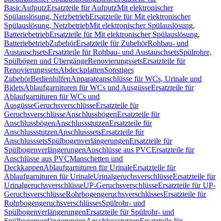
Basic
Aufputz
Ersatzteile für Aufputz
Mit elektronischer
Spülauslösung, Netzbetrieb
Ersatzteile für Mit elektronischer
Spülauslösung, Netzbetrieb
Mit elektronischer Spülauslösung,
Batteriebetrieb
Ersatzteile für Mit elektronischer Spülauslösung,
Batteriebetrieb
Zubehör
Ersatzteile für Zubehör
Rohbau- und
Austauschsets
Ersatzteile für Rohbau- und Austauschsets
Spülrohre,
Spülbögen und Übergänge
Renovierungssets
Ersatzteile für
Renovierungssets
Abdeckplatten
Sonstiges
Zubehör
Bedienhilfen
Apparateanschlüsse für WCs, Urinale und
Bidets
Ablaufgarnituren für WCs und Ausgüsse
Ersatzteile für
Ablaufgarnituren für WCs und
Ausgüsse
Geruchsverschlüsse
Ersatzteile für
Geruchsverschlüsse
Anschlussbögen
Ersatzteile für
Anschlussbögen
Anschlussstutzen
Ersatzteile für
Anschlussstutzen
Anschlusssets
Ersatzteile für
Anschlusssets
Spülbogenverlängerungen
Ersatzteile für
Spülbogenverlängerungen
Anschlüsse aus PVC
Ersatzteile für
Anschlüsse aus PVC
Manschetten und
Deckkappen
Ablaufgarnituren für Urinale
Ersatzteile für
Ablaufgarnituren für Urinale
Urinalgeruchsverschlüsse
Ersatzteile für
Urinalgeruchsverschlüsse
UP-Geruchsverschlüsse
Ersatzteile für UP-
Geruchsverschlüsse
Rohrbogengeruchsverschlüsses
Ersatzteile für
Rohrbogengeruchsverschlüsses
Spülrohr- und
Spülbogenverlängerungen
Ersatzteile für Spülrohr- und
Spülbogenverlängerungen
Anschlussstutzen
Ersatzteile für