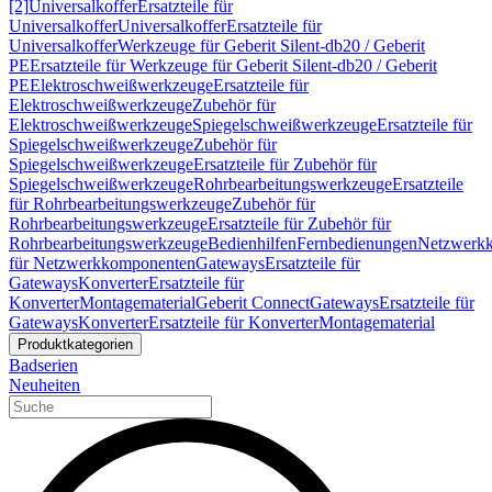
[2]
Universalkoffer
Ersatzteile für
Universalkoffer
Universalkoffer
Ersatzteile für
Universalkoffer
Werkzeuge für Geberit Silent-db20 / Geberit
PE
Ersatzteile für Werkzeuge für Geberit Silent-db20 / Geberit
PE
Elektroschweißwerkzeuge
Ersatzteile für
Elektroschweißwerkzeuge
Zubehör für
Elektroschweißwerkzeuge
Spiegelschweißwerkzeuge
Ersatzteile für
Spiegelschweißwerkzeuge
Zubehör für
Spiegelschweißwerkzeuge
Ersatzteile für Zubehör für
Spiegelschweißwerkzeuge
Rohrbearbeitungswerkzeuge
Ersatzteile
für Rohrbearbeitungswerkzeuge
Zubehör für
Rohrbearbeitungswerkzeuge
Ersatzteile für Zubehör für
Rohrbearbeitungswerkzeuge
Bedienhilfen
Fernbedienungen
Netzwerk
für Netzwerkkomponenten
Gateways
Ersatzteile für
Gateways
Konverter
Ersatzteile für
Konverter
Montagematerial
Geberit Connect
Gateways
Ersatzteile für
Gateways
Konverter
Ersatzteile für Konverter
Montagematerial
Produktkategorien
Badserien
Neuheiten