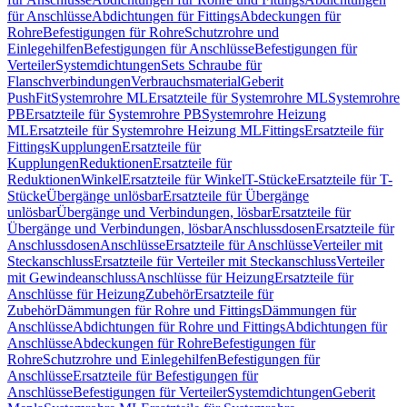
für Anschlüsse
Abdichtungen für Fittings
Abdeckungen für
Rohre
Befestigungen für Rohre
Schutzrohre und
Einlegehilfen
Befestigungen für Anschlüsse
Befestigungen für
Verteiler
Systemdichtungen
Sets Schraube für
Flanschverbindungen
Verbrauchsmaterial
Geberit
PushFit
Systemrohre ML
Ersatzteile für Systemrohre ML
Systemrohre
PB
Ersatzteile für Systemrohre PB
Systemrohre Heizung
ML
Ersatzteile für Systemrohre Heizung ML
Fittings
Ersatzteile für
Fittings
Kupplungen
Ersatzteile für
Kupplungen
Reduktionen
Ersatzteile für
Reduktionen
Winkel
Ersatzteile für Winkel
T-Stücke
Ersatzteile für T-
Stücke
Übergänge unlösbar
Ersatzteile für Übergänge
unlösbar
Übergänge und Verbindungen, lösbar
Ersatzteile für
Übergänge und Verbindungen, lösbar
Anschlussdosen
Ersatzteile für
Anschlussdosen
Anschlüsse
Ersatzteile für Anschlüsse
Verteiler mit
Steckanschluss
Ersatzteile für Verteiler mit Steckanschluss
Verteiler
mit Gewindeanschluss
Anschlüsse für Heizung
Ersatzteile für
Anschlüsse für Heizung
Zubehör
Ersatzteile für
Zubehör
Dämmungen für Rohre und Fittings
Dämmungen für
Anschlüsse
Abdichtungen für Rohre und Fittings
Abdichtungen für
Anschlüsse
Abdeckungen für Rohre
Befestigungen für
Rohre
Schutzrohre und Einlegehilfen
Befestigungen für
Anschlüsse
Ersatzteile für Befestigungen für
Anschlüsse
Befestigungen für Verteiler
Systemdichtungen
Geberit