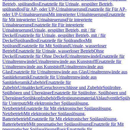
Betrieb, spülrandlos
Ersatzteile für Urinale, gespülter Betrieb,
spülrandlos
Für AP- oder UP-Urinalsteuerung
Ersatzteile für Für AP-
oder UP-Urinalsteuerung
Mit integrierter Urinalsteuerung
Ersatzteile
für Mit integrierter Urinalsteuerung
Für integrierte
Urinalsteuerung
Ersatzteile für Für integrierte
Urinalsteuerung
Urinale, gespülter Betrieb, mit / für
Deckel
Ersatzteile für Urinale, gespülter Betrieb, mit / für
Deckel
Spülrandlos
Ersatzteile für Spülrandlos
Mit
Spülrand
Ersatzteile für Mit Spülrand
Urinale, wasserloser
Betrieb
Ersatzteile für Urinale, wasserloser Betrieb
Ohne
Deckel
Ersatzteile für Ohne Deckel
Urinaltrennwände
Ersatzteile für
Urinaltrennwände
Urinaltrennwände aus Kunststoff
Ersatzteile für
Urinaltrennwände aus Kunststoff
Urinaltrennwände aus
Glas
Ersatzteile für Urinaltrennwände aus Glas
Urinaltrennwände aus
Sanitärkeramik
Ersatzteile für Urinaltrennwände aus
Sanitärkeramik
Zubehör
Ersatzteile für
Zubehör
Urinaldeckel
Geruchsverschlüsse und Zubehör
Spülrohre,
Spülbögen und Übergänge
Ersatzteile für Spülrohre, Spülbögen und
Übergänge
Sprühkopfzubehör
Befestigungsmaterial
Ablaufventile
Spülv
für Unterputz
Mit elektronischer Spülauslösung,
Netzbetrieb
Ersatzteile für Mit elektronischer Spülauslösung,
Netzbetrieb
Mit elektronischer Spülauslösung,
Batteriebetrieb
Ersatzteile für Mit elektronischer Spülauslösung,
Batteriebetrieb
Mit pneumatischer Spülauslösung
Ersatzteile für Mit
pneumatischer Spülauslösung
Basic
Ersatzteile für