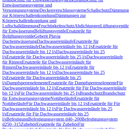
Entwässerungssysteme und
Versorgungssysteme
Deckenverschlusssysteme
Schallschutz
Dämmung
zur Körperschallentkopplung
Dämmungen zur
Körperschallentkopplung und
Luftschalldämmung
Feuchtigkeitsschutz
Abdichtungen
Lüftungsventile
für Entwässerung
Belüftungsventile
Ersatzteile für
Belüftungsventile
Geberit Pluvia
Dachentwässerung
Dachwassereinläufe
Ersatzteile für
Dachwassereinläufe
Dachwassereinläufe bis 12 l/s
Ersatzteile für
Dachwassereinläufe bis 12 l/s
Dachwassereinläufe bis 25
l/s
Ersatzteile für Dachwassereinläufe bis 25 l/s
Dachwassereinläufe
für Rinnen
Ersatzteile für Dachwassereinläufe für
Rinnen
Dachwassereinläufe bis 12 l/s
Ersatzteile für
Dachwassereinläufe bis 12 l/s
Dachwassereinläufe bis 25
l/s
Ersatzteile für Dachwassereinläufe bis 25
l/s
Dampfsperrenelemente
Ersatzteile für Dampfsperrenelemente
Für
Dachwassereinläufe bis 12 l/s
Ersatzteile für Für Dachwassereinläufe
bis 12 l/s
Für Dachwassereinläufe bis 25 l/s
Brandschutz
Brandschutz
für Entwässerungssysteme
Notüberläufe
Ersatzteile für
Notüberläufe
Für Dachwassereinläufe bis 12 l/s
Ersatzteile für Für
Dachwassereinläufe bis 12 l/s
Für Dachwassereinläufe bis 25
l/s
Ersatzteile für Für Dachwassereinläufe bis 25
l/s
Befestigung
Befestigungssystem d40–200
Befestigungssystem
d250–315
Zubehör
Ersatzteile für Zubehör
Für