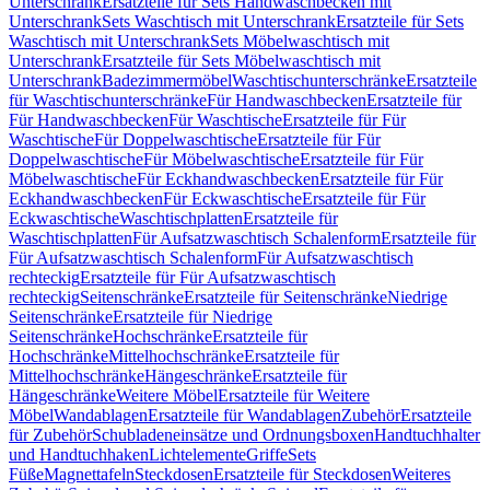
Unterschrank
Ersatzteile für Sets Handwaschbecken mit
Unterschrank
Sets Waschtisch mit Unterschrank
Ersatzteile für Sets
Waschtisch mit Unterschrank
Sets Möbelwaschtisch mit
Unterschrank
Ersatzteile für Sets Möbelwaschtisch mit
Unterschrank
Badezimmermöbel
Waschtischunterschränke
Ersatzteile
für Waschtischunterschränke
Für Handwaschbecken
Ersatzteile für
Für Handwaschbecken
Für Waschtische
Ersatzteile für Für
Waschtische
Für Doppelwaschtische
Ersatzteile für Für
Doppelwaschtische
Für Möbelwaschtische
Ersatzteile für Für
Möbelwaschtische
Für Eckhandwaschbecken
Ersatzteile für Für
Eckhandwaschbecken
Für Eckwaschtische
Ersatzteile für Für
Eckwaschtische
Waschtischplatten
Ersatzteile für
Waschtischplatten
Für Aufsatzwaschtisch Schalenform
Ersatzteile für
Für Aufsatzwaschtisch Schalenform
Für Aufsatzwaschtisch
rechteckig
Ersatzteile für Für Aufsatzwaschtisch
rechteckig
Seitenschränke
Ersatzteile für Seitenschränke
Niedrige
Seitenschränke
Ersatzteile für Niedrige
Seitenschränke
Hochschränke
Ersatzteile für
Hochschränke
Mittelhochschränke
Ersatzteile für
Mittelhochschränke
Hängeschränke
Ersatzteile für
Hängeschränke
Weitere Möbel
Ersatzteile für Weitere
Möbel
Wandablagen
Ersatzteile für Wandablagen
Zubehör
Ersatzteile
für Zubehör
Schubladeneinsätze und Ordnungsboxen
Handtuchhalter
und Handtuchhaken
Lichtelemente
Griffe
Sets
Füße
Magnettafeln
Steckdosen
Ersatzteile für Steckdosen
Weiteres