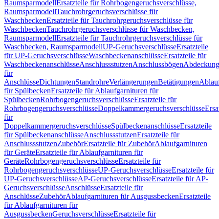
Raumsparmodell
Ersatzteile für Rohrbogengeruchsverschlüsse,
Raumsparmodell
Tauchrohrgeruchsverschlüsse für
Waschbecken
Ersatzteile für Tauchrohrgeruchsverschlüsse für
Waschbecken
Tauchrohrgeruchsverschlüsse für Waschbecken,
Raumsparmodell
Ersatzteile für Tauchrohrgeruchsverschlüsse für
Waschbecken, Raumsparmodell
UP-Geruchsverschlüsse
Ersatzteile
für UP-Geruchsverschlüsse
Waschbeckenanschlüsse
Ersatzteile für
Waschbeckenanschlüsse
Anschlussstutzen
Anschlussbögen
Abdeckung
für
Anschlüsse
Dichtungen
Standrohre
Verlängerungen
Betätigungen
Ablauf
für Spülbecken
Ersatzteile für Ablaufgarnituren für
Spülbecken
Rohrbogengeruchsverschlüsse
Ersatzteile für
Rohrbogengeruchsverschlüsse
Doppelkammergeruchsverschlüsse
Ersa
für
Doppelkammergeruchsverschlüsse
Spülbeckenanschlüsse
Ersatzteile
für Spülbeckenanschlüsse
Anschlussstutzen
Ersatzteile für
Anschlussstutzen
Zubehör
Ersatzteile für Zubehör
Ablaufgarnituren
für Geräte
Ersatzteile für Ablaufgarnituren für
Geräte
Rohrbogengeruchsverschlüsse
Ersatzteile für
Rohrbogengeruchsverschlüsse
UP-Geruchsverschlüsse
Ersatzteile für
UP-Geruchsverschlüsse
AP-Geruchsverschlüsse
Ersatzteile für AP-
Geruchsverschlüsse
Anschlüsse
Ersatzteile für
Anschlüsse
Zubehör
Ablaufgarnituren für Ausgussbecken
Ersatzteile
für Ablaufgarnituren für
Ausgussbecken
Geruchsverschlüsse
Ersatzteile für