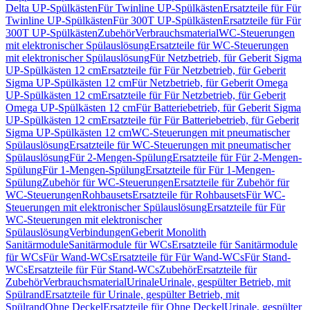
Delta UP-Spülkästen
Für Twinline UP-Spülkästen
Ersatzteile für Für
Twinline UP-Spülkästen
Für 300T UP-Spülkästen
Ersatzteile für Für
300T UP-Spülkästen
Zubehör
Verbrauchsmaterial
WC-Steuerungen
mit elektronischer Spülauslösung
Ersatzteile für WC-Steuerungen
mit elektronischer Spülauslösung
Für Netzbetrieb, für Geberit Sigma
UP-Spülkästen 12 cm
Ersatzteile für Für Netzbetrieb, für Geberit
Sigma UP-Spülkästen 12 cm
Für Netzbetrieb, für Geberit Omega
UP-Spülkästen 12 cm
Ersatzteile für Für Netzbetrieb, für Geberit
Omega UP-Spülkästen 12 cm
Für Batteriebetrieb, für Geberit Sigma
UP-Spülkästen 12 cm
Ersatzteile für Für Batteriebetrieb, für Geberit
Sigma UP-Spülkästen 12 cm
WC-Steuerungen mit pneumatischer
Spülauslösung
Ersatzteile für WC-Steuerungen mit pneumatischer
Spülauslösung
Für 2-Mengen-Spülung
Ersatzteile für Für 2-Mengen-
Spülung
Für 1-Mengen-Spülung
Ersatzteile für Für 1-Mengen-
Spülung
Zubehör für WC-Steuerungen
Ersatzteile für Zubehör für
WC-Steuerungen
Rohbausets
Ersatzteile für Rohbausets
Für WC-
Steuerungen mit elektronischer Spülauslösung
Ersatzteile für Für
WC-Steuerungen mit elektronischer
Spülauslösung
Verbindungen
Geberit Monolith
Sanitärmodule
Sanitärmodule für WCs
Ersatzteile für Sanitärmodule
für WCs
Für Wand-WCs
Ersatzteile für Für Wand-WCs
Für Stand-
WCs
Ersatzteile für Für Stand-WCs
Zubehör
Ersatzteile für
Zubehör
Verbrauchsmaterial
Urinale
Urinale, gespülter Betrieb, mit
Spülrand
Ersatzteile für Urinale, gespülter Betrieb, mit
Spülrand
Ohne Deckel
Ersatzteile für Ohne Deckel
Urinale, gespülter