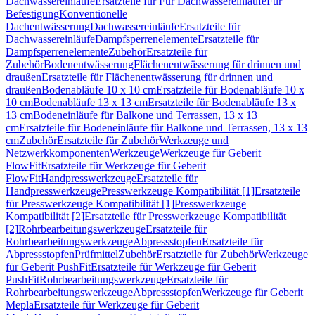
Dachwassereinläufe
Ersatzteile für Für Dachwassereinläufe
Für
Befestigung
Konventionelle
Dachentwässerung
Dachwassereinläufe
Ersatzteile für
Dachwassereinläufe
Dampfsperrenelemente
Ersatzteile für
Dampfsperrenelemente
Zubehör
Ersatzteile für
Zubehör
Bodenentwässerung
Flächenentwässerung für drinnen und
draußen
Ersatzteile für Flächenentwässerung für drinnen und
draußen
Bodenabläufe 10 x 10 cm
Ersatzteile für Bodenabläufe 10 x
10 cm
Bodenabläufe 13 x 13 cm
Ersatzteile für Bodenabläufe 13 x
13 cm
Bodeneinläufe für Balkone und Terrassen, 13 x 13
cm
Ersatzteile für Bodeneinläufe für Balkone und Terrassen, 13 x 13
cm
Zubehör
Ersatzteile für Zubehör
Werkzeuge und
Netzwerkkomponenten
Werkzeuge
Werkzeuge für Geberit
FlowFit
Ersatzteile für Werkzeuge für Geberit
FlowFit
Handpresswerkzeuge
Ersatzteile für
Handpresswerkzeuge
Presswerkzeuge Kompatibilität [1]
Ersatzteile
für Presswerkzeuge Kompatibilität [1]
Presswerkzeuge
Kompatibilität [2]
Ersatzteile für Presswerkzeuge Kompatibilität
[2]
Rohrbearbeitungswerkzeuge
Ersatzteile für
Rohrbearbeitungswerkzeuge
Abpressstopfen
Ersatzteile für
Abpressstopfen
Prüfmittel
Zubehör
Ersatzteile für Zubehör
Werkzeuge
für Geberit PushFit
Ersatzteile für Werkzeuge für Geberit
PushFit
Rohrbearbeitungswerkzeuge
Ersatzteile für
Rohrbearbeitungswerkzeuge
Abpressstopfen
Werkzeuge für Geberit
Mepla
Ersatzteile für Werkzeuge für Geberit