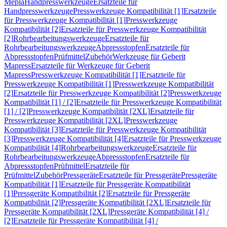
Mepla
Handpresswerkzeuge
Ersatzteile für
Handpresswerkzeuge
Presswerkzeuge Kompatibilität [1]
Ersatzteile
für Presswerkzeuge Kompatibilität [1]
Presswerkzeuge
Kompatibilität [2]
Ersatzteile für Presswerkzeuge Kompatibilität
[2]
Rohrbearbeitungswerkzeuge
Ersatzteile für
Rohrbearbeitungswerkzeuge
Abpressstopfen
Ersatzteile für
Abpressstopfen
Prüfmittel
Zubehör
Werkzeuge für Geberit
Mapress
Ersatzteile für Werkzeuge für Geberit
Mapress
Presswerkzeuge Kompatibilität [1]
Ersatzteile für
Presswerkzeuge Kompatibilität [1]
Presswerkzeuge Kompatibilität
[2]
Ersatzteile für Presswerkzeuge Kompatibilität [2]
Presswerkzeuge
Kompatibilität [1] / [2]
Ersatzteile für Presswerkzeuge Kompatibilität
[1] / [2]
Presswerkzeuge Kompatibilität [2XL]
Ersatzteile für
Presswerkzeuge Kompatibilität [2XL]
Presswerkzeuge
Kompatibilität [3]
Ersatzteile für Presswerkzeuge Kompatibilität
[3]
Presswerkzeuge Kompatibilität [4]
Ersatzteile für Presswerkzeuge
Kompatibilität [4]
Rohrbearbeitungswerkzeuge
Ersatzteile für
Rohrbearbeitungswerkzeuge
Abpressstopfen
Ersatzteile für
Abpressstopfen
Prüfmittel
Ersatzteile für
Prüfmittel
Zubehör
Pressgeräte
Ersatzteile für Pressgeräte
Pressgeräte
Kompatibilität [1]
Ersatzteile für Pressgeräte Kompatibilität
[1]
Pressgeräte Kompatibilität [2]
Ersatzteile für Pressgeräte
Kompatibilität [2]
Pressgeräte Kompatibilität [2XL]
Ersatzteile für
Pressgeräte Kompatibilität [2XL]
Pressgeräte Kompatibilität [4] /
[2]
Ersatzteile für Pressgeräte Kompatibilität [4] /