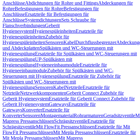
Anschlüsse
Abdichtungen für Rohre und Fittings
Abdeckungen für
Rohre
Befestigungen für Rohre
Befestigungen für
Anschlüsse
Ersatzteile für Befestigungen für
Anschlüsse
Systemdichtungen
Sets Schraube für
Flanschverbindungen
Geberit
Hygienesystem
Hygienespüleinheiten
Ersatzteile für
Hygienespüleinheiten
Zubehör für
Hygienespüleinheiten
Sensoren
Kabel
Durchflussbegrenzer
Abdeckung
und Abdeckplatten
Spülkästen und WC-Steuerungen mit
Hygienespülung
Ersatzteile für Spülkästen und WC-Steuerungen mit
Hygienespülung
UP-Spülkästen mit
Hygienespülung
Hygieneeinbaumodule
Ersatzteile für
Hygieneeinbaumodule
Zubehör für Spülkästen und WC-
Steuerungen mit Hygienespülung
Ersatzteile für Zubehör für
Spülkästen und WC-Steuerungen mit
Hygienespülung
Sensoren
Kabel
Netzteile
Ersatzteile für
Netzteile
Netzwerkkomponenten
Geberit Connect Zubehör für
Geberit Hygienesystem
Ersatzteile für Geberit Connect Zubehör für
Geberit Hygienesystem
Gateways
Ersatzteile für
Gateways
Konverter
Ersatzteile für
Konverter
Sensoren
Montagematerial
Rohrarmaturen
Geradsitzventile
Mi
Mapress Pressanschlüssen
Schrägsitzventile
Ersatzteile für
Schrägsitzventile
Mit FlowFit Pressanschlüssen
Ersatzteile für Mit
FlowFit Pressanschlüssen
Mit Mepla Pressanschlüssen
Ersatzteile für
Mit Mepla Pressanschlüssen
Mit Mapress