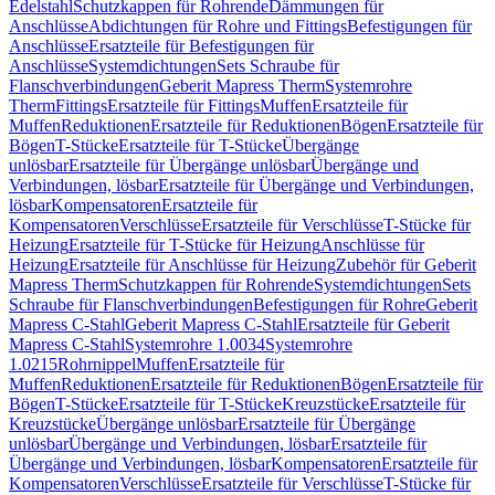
Edelstahl
Schutzkappen für Rohrende
Dämmungen für
Anschlüsse
Abdichtungen für Rohre und Fittings
Befestigungen für
Anschlüsse
Ersatzteile für Befestigungen für
Anschlüsse
Systemdichtungen
Sets Schraube für
Flanschverbindungen
Geberit Mapress Therm
Systemrohre
Therm
Fittings
Ersatzteile für Fittings
Muffen
Ersatzteile für
Muffen
Reduktionen
Ersatzteile für Reduktionen
Bögen
Ersatzteile für
Bögen
T-Stücke
Ersatzteile für T-Stücke
Übergänge
unlösbar
Ersatzteile für Übergänge unlösbar
Übergänge und
Verbindungen, lösbar
Ersatzteile für Übergänge und Verbindungen,
lösbar
Kompensatoren
Ersatzteile für
Kompensatoren
Verschlüsse
Ersatzteile für Verschlüsse
T-Stücke für
Heizung
Ersatzteile für T-Stücke für Heizung
Anschlüsse für
Heizung
Ersatzteile für Anschlüsse für Heizung
Zubehör für Geberit
Mapress Therm
Schutzkappen für Rohrende
Systemdichtungen
Sets
Schraube für Flanschverbindungen
Befestigungen für Rohre
Geberit
Mapress C-Stahl
Geberit Mapress C-Stahl
Ersatzteile für Geberit
Mapress C-Stahl
Systemrohre 1.0034
Systemrohre
1.0215
Rohrnippel
Muffen
Ersatzteile für
Muffen
Reduktionen
Ersatzteile für Reduktionen
Bögen
Ersatzteile für
Bögen
T-Stücke
Ersatzteile für T-Stücke
Kreuzstücke
Ersatzteile für
Kreuzstücke
Übergänge unlösbar
Ersatzteile für Übergänge
unlösbar
Übergänge und Verbindungen, lösbar
Ersatzteile für
Übergänge und Verbindungen, lösbar
Kompensatoren
Ersatzteile für
Kompensatoren
Verschlüsse
Ersatzteile für Verschlüsse
T-Stücke für