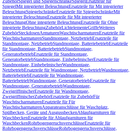
Zubehör
Spiegel und Spiegelschränke
Spiegel
Ersatzteile für
Spiegel
Mit integrierter Beleuchtung
Ersatzteile für Mit integrierter
Beleuchtung
Spiegelschränke
Ersatzteile für Spiegelschränke
Mit
integrierter Beleuchtung
Ersatzteile für Mit integrierter
Beleuchtung
Ohne integrierte Beleuchtung
Ersatzteile für Ohne
integrierte Beleuchtung
Zubehör
Lichtelemente
Griffe
Weiteres
Zubehör
Steckdosen
Armaturen
Waschtischarmaturen
Ersatzteile für
Waschtischarmaturen
Standmontage, Netzbetrieb
Ersatzteile für
Standmontage, Netzbetrieb
Standmontage, Batteriebetrieb
Ersatzteile
für Standmontage, Batteriebetrieb
Standmontage,
Generatorbetrieb
Ersatzteile für Standmontage,
Generatorbetrieb
Standmontage, Einhebelmischer
Ersatzteile für
Standmontage, Einhebelmischer
Wandmontage,
Netzbetrieb
Ersatzteile für Wandmontage, Netzbetrieb
Wandmontage,
Batteriebetrieb
Ersatzteile für Wandmontage,
Batteriebetrieb
Wandmontage, Generatorbetrieb
Ersatzteile für
Wandmontage, Generatorbetrieb
Wandmontage,
Zweigriffmischer
Ersatzteile für Wandmontage,
Zweigriffmischer
Zubehör
Ersatzteile für Zubehör
Für
Waschtischarmaturen
Ersatzteile für Für
Waschtischarmaturen
Apparateanschlüsse für Waschplatz,
Spülbecken, Geräte und Ausgussbecken
Ablaufgarnituren für
Waschbecken
Ersatzteile für Ablaufgarnituren für
Waschbecken
Rohrbogengeruchsverschlüsse
Ersatzteile für
Rohrbogengeruchsverschlüsse
Rohrbogengeruchsverschlüsse,