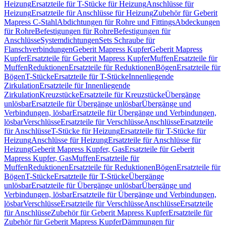
Heizung
Ersatzteile für T-Stücke für Heizung
Anschlüsse für
Heizung
Ersatzteile für Anschlüsse für Heizung
Zubehör für Geberit
Mapress C-Stahl
Abdichtungen für Rohre und Fittings
Abdeckungen
für Rohre
Befestigungen für Rohre
Befestigungen für
Anschlüsse
Systemdichtungen
Sets Schraube für
Flanschverbindungen
Geberit Mapress Kupfer
Geberit Mapress
Kupfer
Ersatzteile für Geberit Mapress Kupfer
Muffen
Ersatzteile für
Muffen
Reduktionen
Ersatzteile für Reduktionen
Bögen
Ersatzteile für
Bögen
T-Stücke
Ersatzteile für T-Stücke
Innenliegende
Zirkulation
Ersatzteile für Innenliegende
Zirkulation
Kreuzstücke
Ersatzteile für Kreuzstücke
Übergänge
unlösbar
Ersatzteile für Übergänge unlösbar
Übergänge und
Verbindungen, lösbar
Ersatzteile für Übergänge und Verbindungen,
lösbar
Verschlüsse
Ersatzteile für Verschlüsse
Anschlüsse
Ersatzteile
für Anschlüsse
T-Stücke für Heizung
Ersatzteile für T-Stücke für
Heizung
Anschlüsse für Heizung
Ersatzteile für Anschlüsse für
Heizung
Geberit Mapress Kupfer, Gas
Ersatzteile für Geberit
Mapress Kupfer, Gas
Muffen
Ersatzteile für
Muffen
Reduktionen
Ersatzteile für Reduktionen
Bögen
Ersatzteile für
Bögen
T-Stücke
Ersatzteile für T-Stücke
Übergänge
unlösbar
Ersatzteile für Übergänge unlösbar
Übergänge und
Verbindungen, lösbar
Ersatzteile für Übergänge und Verbindungen,
lösbar
Verschlüsse
Ersatzteile für Verschlüsse
Anschlüsse
Ersatzteile
für Anschlüsse
Zubehör für Geberit Mapress Kupfer
Ersatzteile für
Zubehör für Geberit Mapress Kupfer
Dämmungen für