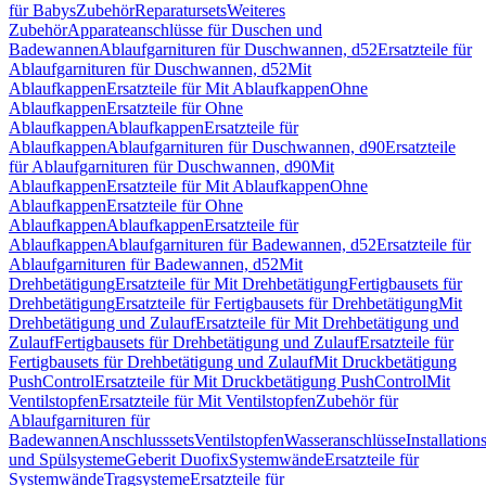
für Babys
Zubehör
Reparatursets
Weiteres
Zubehör
Apparateanschlüsse für Duschen und
Badewannen
Ablaufgarnituren für Duschwannen, d52
Ersatzteile für
Ablaufgarnituren für Duschwannen, d52
Mit
Ablaufkappen
Ersatzteile für Mit Ablaufkappen
Ohne
Ablaufkappen
Ersatzteile für Ohne
Ablaufkappen
Ablaufkappen
Ersatzteile für
Ablaufkappen
Ablaufgarnituren für Duschwannen, d90
Ersatzteile
für Ablaufgarnituren für Duschwannen, d90
Mit
Ablaufkappen
Ersatzteile für Mit Ablaufkappen
Ohne
Ablaufkappen
Ersatzteile für Ohne
Ablaufkappen
Ablaufkappen
Ersatzteile für
Ablaufkappen
Ablaufgarnituren für Badewannen, d52
Ersatzteile für
Ablaufgarnituren für Badewannen, d52
Mit
Drehbetätigung
Ersatzteile für Mit Drehbetätigung
Fertigbausets für
Drehbetätigung
Ersatzteile für Fertigbausets für Drehbetätigung
Mit
Drehbetätigung und Zulauf
Ersatzteile für Mit Drehbetätigung und
Zulauf
Fertigbausets für Drehbetätigung und Zulauf
Ersatzteile für
Fertigbausets für Drehbetätigung und Zulauf
Mit Druckbetätigung
PushControl
Ersatzteile für Mit Druckbetätigung PushControl
Mit
Ventilstopfen
Ersatzteile für Mit Ventilstopfen
Zubehör für
Ablaufgarnituren für
Badewannen
Anschlusssets
Ventilstopfen
Wasseranschlüsse
Installation
und Spülsysteme
Geberit Duofix
Systemwände
Ersatzteile für
Systemwände
Tragsysteme
Ersatzteile für