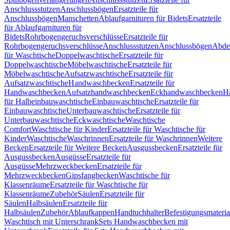
Anschlussstutzen
Anschlussbögen
Ersatzteile für
Anschlussbögen
Manschetten
Ablaufgarnituren für Bidets
Ersatzteile
für Ablaufgarnituren für
Bidets
Rohrbogengeruchsverschlüsse
Ersatzteile für
Rohrbogengeruchsverschlüsse
Anschlussstutzen
Anschlussbögen
Abde
für Waschtische
Doppelwaschtische
Ersatzteile für
Doppelwaschtische
Möbelwaschtische
Ersatzteile für
Möbelwaschtische
Aufsatzwaschtische
Ersatzteile für
Aufsatzwaschtische
Handwaschbecken
Ersatzteile für
Handwaschbecken
Aufsatzhandwaschbecken
Eckhandwaschbecken
H
für Halbeinbauwaschtische
Einbauwaschtische
Ersatzteile für
Einbauwaschtische
Unterbauwaschtische
Ersatzteile für
Unterbauwaschtische
Eckwaschtische
Waschtische
Comfort
Waschtische für Kinder
Ersatzteile für Waschtische für
Kinder
Waschtische
Waschrinnen
Ersatzteile für Waschrinnen
Weitere
Becken
Ersatzteile für Weitere Becken
Ausgussbecken
Ersatzteile für
Ausgussbecken
Ausgüsse
Ersatzteile für
Ausgüsse
Mehrzweckbecken
Ersatzteile für
Mehrzweckbecken
Gipsfangbecken
Waschtische für
Klassenräume
Ersatzteile für Waschtische für
Klassenräume
Zubehör
Säulen
Ersatzteile für
Säulen
Halbsäulen
Ersatzteile für
Halbsäulen
Zubehör
Ablaufkappen
Handtuchhalter
Befestigungsmateria
Waschtisch mit Unterschrank
Sets Handwaschbecken mit