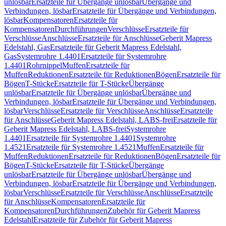
unlösbar
Ersatzteile für Übergänge unlösbar
Übergänge und
Verbindungen, lösbar
Ersatzteile für Übergänge und Verbindungen,
lösbar
Kompensatoren
Ersatzteile für
Kompensatoren
Durchführungen
Verschlüsse
Ersatzteile für
Verschlüsse
Anschlüsse
Ersatzteile für Anschlüsse
Geberit Mapress
Edelstahl, Gas
Ersatzteile für Geberit Mapress Edelstahl,
Gas
Systemrohre 1.4401
Ersatzteile für Systemrohre
1.4401
Rohrnippel
Muffen
Ersatzteile für
Muffen
Reduktionen
Ersatzteile für Reduktionen
Bögen
Ersatzteile für
Bögen
T-Stücke
Ersatzteile für T-Stücke
Übergänge
unlösbar
Ersatzteile für Übergänge unlösbar
Übergänge und
Verbindungen, lösbar
Ersatzteile für Übergänge und Verbindungen,
lösbar
Verschlüsse
Ersatzteile für Verschlüsse
Anschlüsse
Ersatzteile
für Anschlüsse
Geberit Mapress Edelstahl, LABS-frei
Ersatzteile für
Geberit Mapress Edelstahl, LABS-frei
Systemrohre
1.4401
Ersatzteile für Systemrohre 1.4401
Systemrohre
1.4521
Ersatzteile für Systemrohre 1.4521
Muffen
Ersatzteile für
Muffen
Reduktionen
Ersatzteile für Reduktionen
Bögen
Ersatzteile für
Bögen
T-Stücke
Ersatzteile für T-Stücke
Übergänge
unlösbar
Ersatzteile für Übergänge unlösbar
Übergänge und
Verbindungen, lösbar
Ersatzteile für Übergänge und Verbindungen,
lösbar
Verschlüsse
Ersatzteile für Verschlüsse
Anschlüsse
Ersatzteile
für Anschlüsse
Kompensatoren
Ersatzteile für
Kompensatoren
Durchführungen
Zubehör für Geberit Mapress
Edelstahl
Ersatzteile für Zubehör für Geberit Mapress