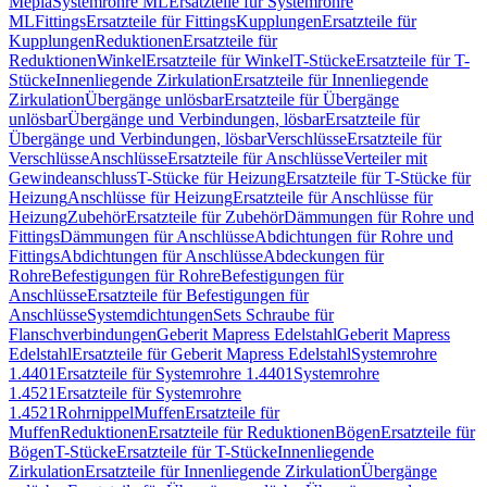
Mepla
Systemrohre ML
Ersatzteile für Systemrohre
ML
Fittings
Ersatzteile für Fittings
Kupplungen
Ersatzteile für
Kupplungen
Reduktionen
Ersatzteile für
Reduktionen
Winkel
Ersatzteile für Winkel
T-Stücke
Ersatzteile für T-
Stücke
Innenliegende Zirkulation
Ersatzteile für Innenliegende
Zirkulation
Übergänge unlösbar
Ersatzteile für Übergänge
unlösbar
Übergänge und Verbindungen, lösbar
Ersatzteile für
Übergänge und Verbindungen, lösbar
Verschlüsse
Ersatzteile für
Verschlüsse
Anschlüsse
Ersatzteile für Anschlüsse
Verteiler mit
Gewindeanschluss
T-Stücke für Heizung
Ersatzteile für T-Stücke für
Heizung
Anschlüsse für Heizung
Ersatzteile für Anschlüsse für
Heizung
Zubehör
Ersatzteile für Zubehör
Dämmungen für Rohre und
Fittings
Dämmungen für Anschlüsse
Abdichtungen für Rohre und
Fittings
Abdichtungen für Anschlüsse
Abdeckungen für
Rohre
Befestigungen für Rohre
Befestigungen für
Anschlüsse
Ersatzteile für Befestigungen für
Anschlüsse
Systemdichtungen
Sets Schraube für
Flanschverbindungen
Geberit Mapress Edelstahl
Geberit Mapress
Edelstahl
Ersatzteile für Geberit Mapress Edelstahl
Systemrohre
1.4401
Ersatzteile für Systemrohre 1.4401
Systemrohre
1.4521
Ersatzteile für Systemrohre
1.4521
Rohrnippel
Muffen
Ersatzteile für
Muffen
Reduktionen
Ersatzteile für Reduktionen
Bögen
Ersatzteile für
Bögen
T-Stücke
Ersatzteile für T-Stücke
Innenliegende
Zirkulation
Ersatzteile für Innenliegende Zirkulation
Übergänge