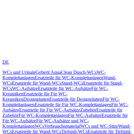
DE
WCs und Urinale
Geberit AquaClean Dusch-WCs
WC-
Komplettanlagen
Ersatzteile für WC-Komplettanlagen
Wand-
WCs
Ersatzteile für Wand-WCs
Stand-WCs
Ersatzteile für Stand-
WCs
WC-Aufsätze
Ersatzteile für WC-Aufsätze
Für WC-
Keramiken
Ersatzteile für Für WC-
Keramiken
Designplatten
Ersatzteile für Designplatten
Für WC-
Komplettanlagen
Ersatzteile für Für WC-Komplettanlagen
Für WC-
Aufsätze
Ersatzteile für Für WC-Aufsätze
Zubehör
Ersatzteile für
Zubehör
Für WC-Komplettanlagen
Für WC-Aufsätze
Ersatzteile für
Für WC-Aufsätze
Für WC-Aufsätze und WC-
Komplettanlagen
WCs
Verbrauchsmaterial
WCs und WC-Sitze
Wand-
WCs
Ersatzteile für Wand-WCs
Tiefspül-WCs
Ersatzteile für Tiefspül-