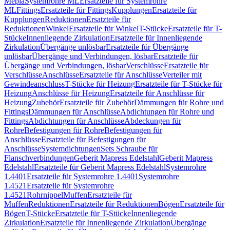
Mepla
Systemrohre ML
Ersatzteile für Systemrohre
ML
Fittings
Ersatzteile für Fittings
Kupplungen
Ersatzteile für
Kupplungen
Reduktionen
Ersatzteile für
Reduktionen
Winkel
Ersatzteile für Winkel
T-Stücke
Ersatzteile für T-
Stücke
Innenliegende Zirkulation
Ersatzteile für Innenliegende
Zirkulation
Übergänge unlösbar
Ersatzteile für Übergänge
unlösbar
Übergänge und Verbindungen, lösbar
Ersatzteile für
Übergänge und Verbindungen, lösbar
Verschlüsse
Ersatzteile für
Verschlüsse
Anschlüsse
Ersatzteile für Anschlüsse
Verteiler mit
Gewindeanschluss
T-Stücke für Heizung
Ersatzteile für T-Stücke für
Heizung
Anschlüsse für Heizung
Ersatzteile für Anschlüsse für
Heizung
Zubehör
Ersatzteile für Zubehör
Dämmungen für Rohre und
Fittings
Dämmungen für Anschlüsse
Abdichtungen für Rohre und
Fittings
Abdichtungen für Anschlüsse
Abdeckungen für
Rohre
Befestigungen für Rohre
Befestigungen für
Anschlüsse
Ersatzteile für Befestigungen für
Anschlüsse
Systemdichtungen
Sets Schraube für
Flanschverbindungen
Geberit Mapress Edelstahl
Geberit Mapress
Edelstahl
Ersatzteile für Geberit Mapress Edelstahl
Systemrohre
1.4401
Ersatzteile für Systemrohre 1.4401
Systemrohre
1.4521
Ersatzteile für Systemrohre
1.4521
Rohrnippel
Muffen
Ersatzteile für
Muffen
Reduktionen
Ersatzteile für Reduktionen
Bögen
Ersatzteile für
Bögen
T-Stücke
Ersatzteile für T-Stücke
Innenliegende
Zirkulation
Ersatzteile für Innenliegende Zirkulation
Übergänge