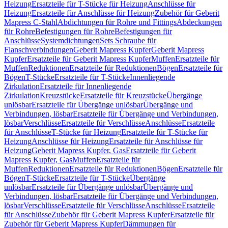
Heizung
Ersatzteile für T-Stücke für Heizung
Anschlüsse für
Heizung
Ersatzteile für Anschlüsse für Heizung
Zubehör für Geberit
Mapress C-Stahl
Abdichtungen für Rohre und Fittings
Abdeckungen
für Rohre
Befestigungen für Rohre
Befestigungen für
Anschlüsse
Systemdichtungen
Sets Schraube für
Flanschverbindungen
Geberit Mapress Kupfer
Geberit Mapress
Kupfer
Ersatzteile für Geberit Mapress Kupfer
Muffen
Ersatzteile für
Muffen
Reduktionen
Ersatzteile für Reduktionen
Bögen
Ersatzteile für
Bögen
T-Stücke
Ersatzteile für T-Stücke
Innenliegende
Zirkulation
Ersatzteile für Innenliegende
Zirkulation
Kreuzstücke
Ersatzteile für Kreuzstücke
Übergänge
unlösbar
Ersatzteile für Übergänge unlösbar
Übergänge und
Verbindungen, lösbar
Ersatzteile für Übergänge und Verbindungen,
lösbar
Verschlüsse
Ersatzteile für Verschlüsse
Anschlüsse
Ersatzteile
für Anschlüsse
T-Stücke für Heizung
Ersatzteile für T-Stücke für
Heizung
Anschlüsse für Heizung
Ersatzteile für Anschlüsse für
Heizung
Geberit Mapress Kupfer, Gas
Ersatzteile für Geberit
Mapress Kupfer, Gas
Muffen
Ersatzteile für
Muffen
Reduktionen
Ersatzteile für Reduktionen
Bögen
Ersatzteile für
Bögen
T-Stücke
Ersatzteile für T-Stücke
Übergänge
unlösbar
Ersatzteile für Übergänge unlösbar
Übergänge und
Verbindungen, lösbar
Ersatzteile für Übergänge und Verbindungen,
lösbar
Verschlüsse
Ersatzteile für Verschlüsse
Anschlüsse
Ersatzteile
für Anschlüsse
Zubehör für Geberit Mapress Kupfer
Ersatzteile für
Zubehör für Geberit Mapress Kupfer
Dämmungen für