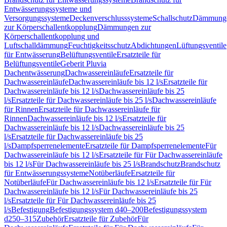
Entwässerungssysteme und
Versorgungssysteme
Deckenverschlusssysteme
Schallschutz
Dämmung
zur Körperschallentkopplung
Dämmungen zur
Körperschallentkopplung und
Luftschalldämmung
Feuchtigkeitsschutz
Abdichtungen
Lüftungsventile
für Entwässerung
Belüftungsventile
Ersatzteile für
Belüftungsventile
Geberit Pluvia
Dachentwässerung
Dachwassereinläufe
Ersatzteile für
Dachwassereinläufe
Dachwassereinläufe bis 12 l/s
Ersatzteile für
Dachwassereinläufe bis 12 l/s
Dachwassereinläufe bis 25
l/s
Ersatzteile für Dachwassereinläufe bis 25 l/s
Dachwassereinläufe
für Rinnen
Ersatzteile für Dachwassereinläufe für
Rinnen
Dachwassereinläufe bis 12 l/s
Ersatzteile für
Dachwassereinläufe bis 12 l/s
Dachwassereinläufe bis 25
l/s
Ersatzteile für Dachwassereinläufe bis 25
l/s
Dampfsperrenelemente
Ersatzteile für Dampfsperrenelemente
Für
Dachwassereinläufe bis 12 l/s
Ersatzteile für Für Dachwassereinläufe
bis 12 l/s
Für Dachwassereinläufe bis 25 l/s
Brandschutz
Brandschutz
für Entwässerungssysteme
Notüberläufe
Ersatzteile für
Notüberläufe
Für Dachwassereinläufe bis 12 l/s
Ersatzteile für Für
Dachwassereinläufe bis 12 l/s
Für Dachwassereinläufe bis 25
l/s
Ersatzteile für Für Dachwassereinläufe bis 25
l/s
Befestigung
Befestigungssystem d40–200
Befestigungssystem
d250–315
Zubehör
Ersatzteile für Zubehör
Für