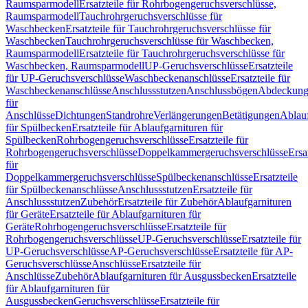
Raumsparmodell
Ersatzteile für Rohrbogengeruchsverschlüsse,
Raumsparmodell
Tauchrohrgeruchsverschlüsse für
Waschbecken
Ersatzteile für Tauchrohrgeruchsverschlüsse für
Waschbecken
Tauchrohrgeruchsverschlüsse für Waschbecken,
Raumsparmodell
Ersatzteile für Tauchrohrgeruchsverschlüsse für
Waschbecken, Raumsparmodell
UP-Geruchsverschlüsse
Ersatzteile
für UP-Geruchsverschlüsse
Waschbeckenanschlüsse
Ersatzteile für
Waschbeckenanschlüsse
Anschlussstutzen
Anschlussbögen
Abdeckung
für
Anschlüsse
Dichtungen
Standrohre
Verlängerungen
Betätigungen
Ablauf
für Spülbecken
Ersatzteile für Ablaufgarnituren für
Spülbecken
Rohrbogengeruchsverschlüsse
Ersatzteile für
Rohrbogengeruchsverschlüsse
Doppelkammergeruchsverschlüsse
Ersa
für
Doppelkammergeruchsverschlüsse
Spülbeckenanschlüsse
Ersatzteile
für Spülbeckenanschlüsse
Anschlussstutzen
Ersatzteile für
Anschlussstutzen
Zubehör
Ersatzteile für Zubehör
Ablaufgarnituren
für Geräte
Ersatzteile für Ablaufgarnituren für
Geräte
Rohrbogengeruchsverschlüsse
Ersatzteile für
Rohrbogengeruchsverschlüsse
UP-Geruchsverschlüsse
Ersatzteile für
UP-Geruchsverschlüsse
AP-Geruchsverschlüsse
Ersatzteile für AP-
Geruchsverschlüsse
Anschlüsse
Ersatzteile für
Anschlüsse
Zubehör
Ablaufgarnituren für Ausgussbecken
Ersatzteile
für Ablaufgarnituren für
Ausgussbecken
Geruchsverschlüsse
Ersatzteile für