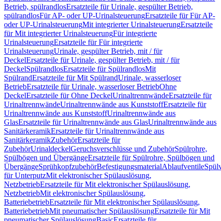
Betrieb, spülrandlos
Ersatzteile für Urinale, gespülter Betrieb,
spülrandlos
Für AP- oder UP-Urinalsteuerung
Ersatzteile für Für AP-
oder UP-Urinalsteuerung
Mit integrierter Urinalsteuerung
Ersatzteile
für Mit integrierter Urinalsteuerung
Für integrierte
Urinalsteuerung
Ersatzteile für Für integrierte
Urinalsteuerung
Urinale, gespülter Betrieb, mit / für
Deckel
Ersatzteile für Urinale, gespülter Betrieb, mit / für
Deckel
Spülrandlos
Ersatzteile für Spülrandlos
Mit
Spülrand
Ersatzteile für Mit Spülrand
Urinale, wasserloser
Betrieb
Ersatzteile für Urinale, wasserloser Betrieb
Ohne
Deckel
Ersatzteile für Ohne Deckel
Urinaltrennwände
Ersatzteile für
Urinaltrennwände
Urinaltrennwände aus Kunststoff
Ersatzteile für
Urinaltrennwände aus Kunststoff
Urinaltrennwände aus
Glas
Ersatzteile für Urinaltrennwände aus Glas
Urinaltrennwände aus
Sanitärkeramik
Ersatzteile für Urinaltrennwände aus
Sanitärkeramik
Zubehör
Ersatzteile für
Zubehör
Urinaldeckel
Geruchsverschlüsse und Zubehör
Spülrohre,
Spülbögen und Übergänge
Ersatzteile für Spülrohre, Spülbögen und
Übergänge
Sprühkopfzubehör
Befestigungsmaterial
Ablaufventile
Spülv
für Unterputz
Mit elektronischer Spülauslösung,
Netzbetrieb
Ersatzteile für Mit elektronischer Spülauslösung,
Netzbetrieb
Mit elektronischer Spülauslösung,
Batteriebetrieb
Ersatzteile für Mit elektronischer Spülauslösung,
Batteriebetrieb
Mit pneumatischer Spülauslösung
Ersatzteile für Mit
pneumatischer Spülauslösung
Basic
Ersatzteile für