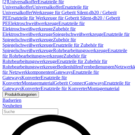
[2]
Universalkoffer
Ersatzteile für
Universalkoffer
Universalkoffer
Ersatzteile für
Universalkoffer
Werkzeuge für Geberit Silent-db20 / Geberit
PE
Ersatzteile für Werkzeuge für Geberit Silent-db20 / Geberit
PE
Elektroschweißwerkzeuge
Ersatzteile für
Elektroschweißwerkzeuge
Zubehör für
Elektroschweißwerkzeuge
Spiegelschweißwerkzeuge
Ersatzteile für
Spiegelschweißwerkzeuge
Zubehör für
Spiegelschweißwerkzeuge
Ersatzteile für Zubehör für
Spiegelschweißwerkzeuge
Rohrbearbeitungswerkzeuge
Ersatzteile
für Rohrbearbeitungswerkzeuge
Zubehör für
Rohrbearbeitungswerkzeuge
Ersatzteile für Zubehör für
Rohrbearbeitungswerkzeuge
Bedienhilfen
Fernbedienungen
Netzwerk
für Netzwerkkomponenten
Gateways
Ersatzteile für
Gateways
Konverter
Ersatzteile für
Konverter
Montagematerial
Geberit Connect
Gateways
Ersatzteile für
Gateways
Konverter
Ersatzteile für Konverter
Montagematerial
Produktkategorien
Badserien
Neuheiten