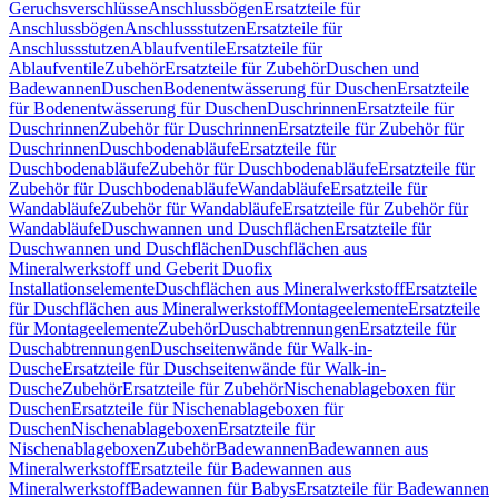
Geruchsverschlüsse
Anschlussbögen
Ersatzteile für
Anschlussbögen
Anschlussstutzen
Ersatzteile für
Anschlussstutzen
Ablaufventile
Ersatzteile für
Ablaufventile
Zubehör
Ersatzteile für Zubehör
Duschen und
Badewannen
Duschen
Bodenentwässerung für Duschen
Ersatzteile
für Bodenentwässerung für Duschen
Duschrinnen
Ersatzteile für
Duschrinnen
Zubehör für Duschrinnen
Ersatzteile für Zubehör für
Duschrinnen
Duschbodenabläufe
Ersatzteile für
Duschbodenabläufe
Zubehör für Duschbodenabläufe
Ersatzteile für
Zubehör für Duschbodenabläufe
Wandabläufe
Ersatzteile für
Wandabläufe
Zubehör für Wandabläufe
Ersatzteile für Zubehör für
Wandabläufe
Duschwannen und Duschflächen
Ersatzteile für
Duschwannen und Duschflächen
Duschflächen aus
Mineralwerkstoff und Geberit Duofix
Installationselemente
Duschflächen aus Mineralwerkstoff
Ersatzteile
für Duschflächen aus Mineralwerkstoff
Montageelemente
Ersatzteile
für Montageelemente
Zubehör
Duschabtrennungen
Ersatzteile für
Duschabtrennungen
Duschseitenwände für Walk-in-
Dusche
Ersatzteile für Duschseitenwände für Walk-in-
Dusche
Zubehör
Ersatzteile für Zubehör
Nischenablageboxen für
Duschen
Ersatzteile für Nischenablageboxen für
Duschen
Nischenablageboxen
Ersatzteile für
Nischenablageboxen
Zubehör
Badewannen
Badewannen aus
Mineralwerkstoff
Ersatzteile für Badewannen aus
Mineralwerkstoff
Badewannen für Babys
Ersatzteile für Badewannen