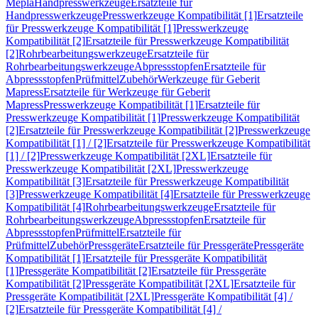
Mepla
Handpresswerkzeuge
Ersatzteile für
Handpresswerkzeuge
Presswerkzeuge Kompatibilität [1]
Ersatzteile
für Presswerkzeuge Kompatibilität [1]
Presswerkzeuge
Kompatibilität [2]
Ersatzteile für Presswerkzeuge Kompatibilität
[2]
Rohrbearbeitungswerkzeuge
Ersatzteile für
Rohrbearbeitungswerkzeuge
Abpressstopfen
Ersatzteile für
Abpressstopfen
Prüfmittel
Zubehör
Werkzeuge für Geberit
Mapress
Ersatzteile für Werkzeuge für Geberit
Mapress
Presswerkzeuge Kompatibilität [1]
Ersatzteile für
Presswerkzeuge Kompatibilität [1]
Presswerkzeuge Kompatibilität
[2]
Ersatzteile für Presswerkzeuge Kompatibilität [2]
Presswerkzeuge
Kompatibilität [1] / [2]
Ersatzteile für Presswerkzeuge Kompatibilität
[1] / [2]
Presswerkzeuge Kompatibilität [2XL]
Ersatzteile für
Presswerkzeuge Kompatibilität [2XL]
Presswerkzeuge
Kompatibilität [3]
Ersatzteile für Presswerkzeuge Kompatibilität
[3]
Presswerkzeuge Kompatibilität [4]
Ersatzteile für Presswerkzeuge
Kompatibilität [4]
Rohrbearbeitungswerkzeuge
Ersatzteile für
Rohrbearbeitungswerkzeuge
Abpressstopfen
Ersatzteile für
Abpressstopfen
Prüfmittel
Ersatzteile für
Prüfmittel
Zubehör
Pressgeräte
Ersatzteile für Pressgeräte
Pressgeräte
Kompatibilität [1]
Ersatzteile für Pressgeräte Kompatibilität
[1]
Pressgeräte Kompatibilität [2]
Ersatzteile für Pressgeräte
Kompatibilität [2]
Pressgeräte Kompatibilität [2XL]
Ersatzteile für
Pressgeräte Kompatibilität [2XL]
Pressgeräte Kompatibilität [4] /
[2]
Ersatzteile für Pressgeräte Kompatibilität [4] /