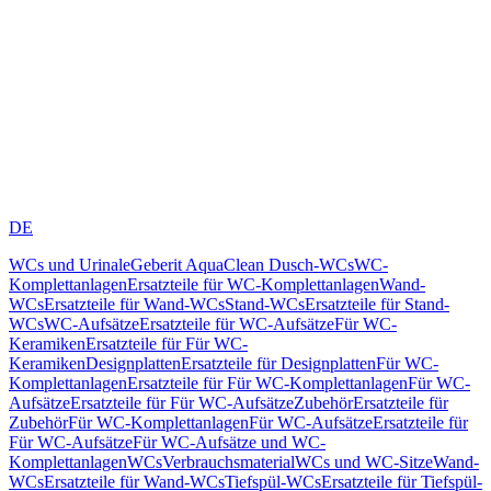
DE
WCs und Urinale
Geberit AquaClean Dusch-WCs
WC-
Komplettanlagen
Ersatzteile für WC-Komplettanlagen
Wand-
WCs
Ersatzteile für Wand-WCs
Stand-WCs
Ersatzteile für Stand-
WCs
WC-Aufsätze
Ersatzteile für WC-Aufsätze
Für WC-
Keramiken
Ersatzteile für Für WC-
Keramiken
Designplatten
Ersatzteile für Designplatten
Für WC-
Komplettanlagen
Ersatzteile für Für WC-Komplettanlagen
Für WC-
Aufsätze
Ersatzteile für Für WC-Aufsätze
Zubehör
Ersatzteile für
Zubehör
Für WC-Komplettanlagen
Für WC-Aufsätze
Ersatzteile für
Für WC-Aufsätze
Für WC-Aufsätze und WC-
Komplettanlagen
WCs
Verbrauchsmaterial
WCs und WC-Sitze
Wand-
WCs
Ersatzteile für Wand-WCs
Tiefspül-WCs
Ersatzteile für Tiefspül-