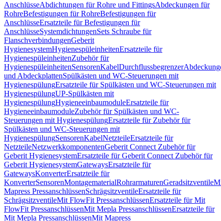
Anschlüsse
Abdichtungen für Rohre und Fittings
Abdeckungen für
Rohre
Befestigungen für Rohre
Befestigungen für
Anschlüsse
Ersatzteile für Befestigungen für
Anschlüsse
Systemdichtungen
Sets Schraube für
Flanschverbindungen
Geberit
Hygienesystem
Hygienespüleinheiten
Ersatzteile für
Hygienespüleinheiten
Zubehör für
Hygienespüleinheiten
Sensoren
Kabel
Durchflussbegrenzer
Abdeckung
und Abdeckplatten
Spülkästen und WC-Steuerungen mit
Hygienespülung
Ersatzteile für Spülkästen und WC-Steuerungen mit
Hygienespülung
UP-Spülkästen mit
Hygienespülung
Hygieneeinbaumodule
Ersatzteile für
Hygieneeinbaumodule
Zubehör für Spülkästen und WC-
Steuerungen mit Hygienespülung
Ersatzteile für Zubehör für
Spülkästen und WC-Steuerungen mit
Hygienespülung
Sensoren
Kabel
Netzteile
Ersatzteile für
Netzteile
Netzwerkkomponenten
Geberit Connect Zubehör für
Geberit Hygienesystem
Ersatzteile für Geberit Connect Zubehör für
Geberit Hygienesystem
Gateways
Ersatzteile für
Gateways
Konverter
Ersatzteile für
Konverter
Sensoren
Montagematerial
Rohrarmaturen
Geradsitzventile
Mi
Mapress Pressanschlüssen
Schrägsitzventile
Ersatzteile für
Schrägsitzventile
Mit FlowFit Pressanschlüssen
Ersatzteile für Mit
FlowFit Pressanschlüssen
Mit Mepla Pressanschlüssen
Ersatzteile für
Mit Mepla Pressanschlüssen
Mit Mapress