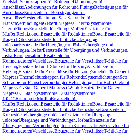
Edelstahl
Schutzkappen für Rohrende
Dämmungen für
Anschlüsse
Abdichtungen für Rohre und Fittings
Befestigungen für
Anschlüsse
Ersatzteile für Befestigungen für
Anschlüsse
Systemdichtungen
Sets Schraube für
Flanschverbindungen
Geberit Mapress Therm
Systemrohre
Therm
Fittings
Ersatzteile für Fittings
Muffen
Ersatzteile für
Muffen
Reduktionen
Ersatzteile für Reduktionen
Bögen
Ersatzteile für
Bögen
T-Stücke
Ersatzteile für T-Stücke
Übergänge
unlösbar
Ersatzteile für Übergänge unlösbar
Übergänge und
Verbindungen, lösbar
Ersatzteile für Übergänge und Verbindungen,
lösbar
Kompensatoren
Ersatzteile für
Kompensatoren
Verschlüsse
Ersatzteile für Verschlüsse
T-Stücke für
Heizung
Ersatzteile für T-Stücke für Heizung
Anschlüsse für
Heizung
Ersatzteile für Anschlüsse für Heizung
Zubehör für Geberit
Mapress Therm
Schutzkappen für Rohrende
Systemdichtungen
Sets
Schraube für Flanschverbindungen
Befestigungen für Rohre
Geberit
Mapress C-Stahl
Geberit Mapress C-Stahl
Ersatzteile für Geberit
Mapress C-Stahl
Systemrohre 1.0034
Systemrohre
1.0215
Rohrnippel
Muffen
Ersatzteile für
Muffen
Reduktionen
Ersatzteile für Reduktionen
Bögen
Ersatzteile für
Bögen
T-Stücke
Ersatzteile für T-Stücke
Kreuzstücke
Ersatzteile für
Kreuzstücke
Übergänge unlösbar
Ersatzteile für Übergänge
unlösbar
Übergänge und Verbindungen, lösbar
Ersatzteile für
Übergänge und Verbindungen, lösbar
Kompensatoren
Ersatzteile für
Kompensatoren
Verschlüsse
Ersatzteile für Verschlüsse
T-Stücke für