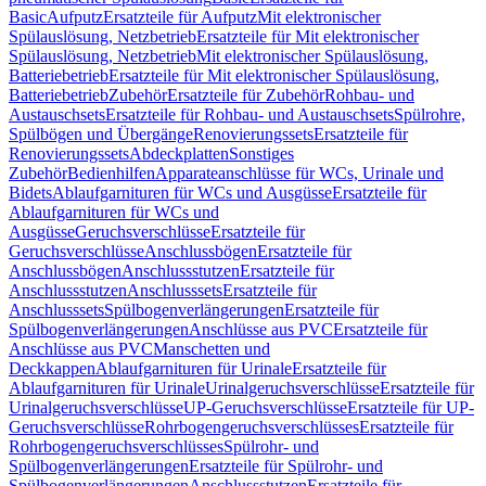
Basic
Aufputz
Ersatzteile für Aufputz
Mit elektronischer
Spülauslösung, Netzbetrieb
Ersatzteile für Mit elektronischer
Spülauslösung, Netzbetrieb
Mit elektronischer Spülauslösung,
Batteriebetrieb
Ersatzteile für Mit elektronischer Spülauslösung,
Batteriebetrieb
Zubehör
Ersatzteile für Zubehör
Rohbau- und
Austauschsets
Ersatzteile für Rohbau- und Austauschsets
Spülrohre,
Spülbögen und Übergänge
Renovierungssets
Ersatzteile für
Renovierungssets
Abdeckplatten
Sonstiges
Zubehör
Bedienhilfen
Apparateanschlüsse für WCs, Urinale und
Bidets
Ablaufgarnituren für WCs und Ausgüsse
Ersatzteile für
Ablaufgarnituren für WCs und
Ausgüsse
Geruchsverschlüsse
Ersatzteile für
Geruchsverschlüsse
Anschlussbögen
Ersatzteile für
Anschlussbögen
Anschlussstutzen
Ersatzteile für
Anschlussstutzen
Anschlusssets
Ersatzteile für
Anschlusssets
Spülbogenverlängerungen
Ersatzteile für
Spülbogenverlängerungen
Anschlüsse aus PVC
Ersatzteile für
Anschlüsse aus PVC
Manschetten und
Deckkappen
Ablaufgarnituren für Urinale
Ersatzteile für
Ablaufgarnituren für Urinale
Urinalgeruchsverschlüsse
Ersatzteile für
Urinalgeruchsverschlüsse
UP-Geruchsverschlüsse
Ersatzteile für UP-
Geruchsverschlüsse
Rohrbogengeruchsverschlüsses
Ersatzteile für
Rohrbogengeruchsverschlüsses
Spülrohr- und
Spülbogenverlängerungen
Ersatzteile für Spülrohr- und
Spülbogenverlängerungen
Anschlussstutzen
Ersatzteile für