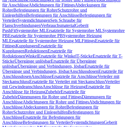
für Anschlüsse
Abdichtungen für Fittings
Abdeckungen für
Rohre
Befestigungen für Rohre
Schutzrohre und
Einlegehilfen
Befestigungen für Anschlüsse
Befestigungen für
Verteiler
Systemdichtungen
Sets Schraube für
Flanschverbindungen
Verbrauchsmaterial
Geberit
PushFit
Systemrohre ML
Ersatzteile für Systemrohre ML
Systemrohre
PB
Ersatzteile für Systemrohre PB
Systemrohre Heizung
ML
Ersatzteile für Systemrohre Heizung ML
Fittings
Ersatzteile für
Fittings
Kupplungen
Ersatzteile für
Kupplungen
Reduktionen
Ersatzteile für
Reduktionen
Winkel
Ersatzteile für Winkel
T-Stücke
Ersatzteile für T-
Stücke
Übergänge unlösbar
Ersatzteile für Übergänge
unlösbar
Übergänge und Verbindungen, lösbar
Ersatzteile für
Übergänge und Verbindungen, lösbar
Anschlussdosen
Ersatzteile für
Anschlussdosen
Anschlüsse
Ersatzteile für Anschlüsse
Verteiler mit
Steckanschluss
Ersatzteile für Verteiler mit Steckanschluss
Verteiler
mit Gewindeanschluss
Anschlüsse für Heizung
Ersatzteile für
Anschlüsse für Heizung
Zubehör
Ersatzteile für
Zubehör
Dämmungen für Rohre und Fittings
Dämmungen für
Anschlüsse
Abdichtungen für Rohre und Fittings
Abdichtungen für
Anschlüsse
Abdeckungen für Rohre
Befestigungen für
Rohre
Schutzrohre und Einlegehilfen
Befestigungen für
Anschlüsse
Ersatzteile für Befestigungen für
Anschlüsse
Befestigungen für Verteiler
Systemdichtungen
Geberit