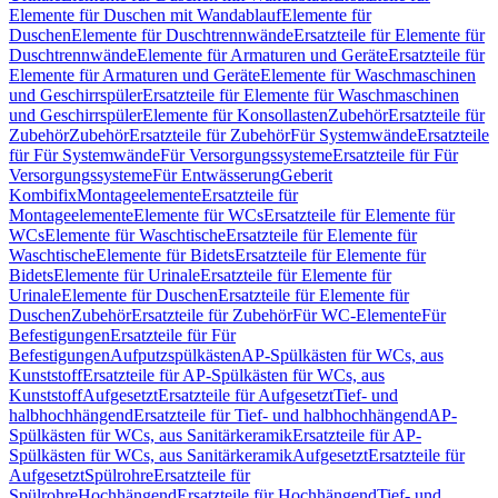
Elemente für Duschen mit Wandablauf
Elemente für
Duschen
Elemente für Duschtrennwände
Ersatzteile für Elemente für
Duschtrennwände
Elemente für Armaturen und Geräte
Ersatzteile für
Elemente für Armaturen und Geräte
Elemente für Waschmaschinen
und Geschirrspüler
Ersatzteile für Elemente für Waschmaschinen
und Geschirrspüler
Elemente für Konsollasten
Zubehör
Ersatzteile für
Zubehör
Zubehör
Ersatzteile für Zubehör
Für Systemwände
Ersatzteile
für Für Systemwände
Für Versorgungssysteme
Ersatzteile für Für
Versorgungssysteme
Für Entwässerung
Geberit
Kombifix
Montageelemente
Ersatzteile für
Montageelemente
Elemente für WCs
Ersatzteile für Elemente für
WCs
Elemente für Waschtische
Ersatzteile für Elemente für
Waschtische
Elemente für Bidets
Ersatzteile für Elemente für
Bidets
Elemente für Urinale
Ersatzteile für Elemente für
Urinale
Elemente für Duschen
Ersatzteile für Elemente für
Duschen
Zubehör
Ersatzteile für Zubehör
Für WC-Elemente
Für
Befestigungen
Ersatzteile für Für
Befestigungen
Aufputzspülkästen
AP-Spülkästen für WCs, aus
Kunststoff
Ersatzteile für AP-Spülkästen für WCs, aus
Kunststoff
Aufgesetzt
Ersatzteile für Aufgesetzt
Tief- und
halbhochhängend
Ersatzteile für Tief- und halbhochhängend
AP-
Spülkästen für WCs, aus Sanitärkeramik
Ersatzteile für AP-
Spülkästen für WCs, aus Sanitärkeramik
Aufgesetzt
Ersatzteile für
Aufgesetzt
Spülrohre
Ersatzteile für
Spülrohre
Hochhängend
Ersatzteile für Hochhängend
Tief- und