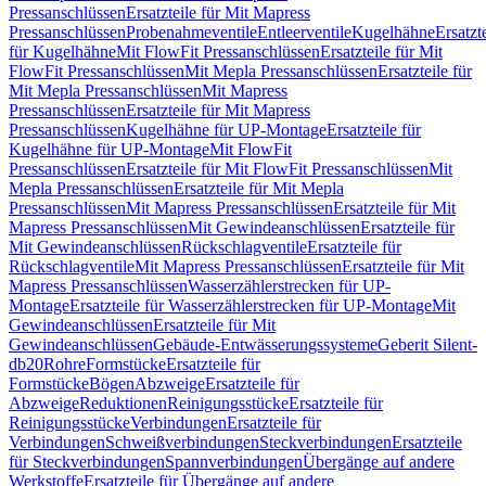
Pressanschlüssen
Ersatzteile für Mit Mapress
Pressanschlüssen
Probenahmeventile
Entleerventile
Kugelhähne
Ersatzt
für Kugelhähne
Mit FlowFit Pressanschlüssen
Ersatzteile für Mit
FlowFit Pressanschlüssen
Mit Mepla Pressanschlüssen
Ersatzteile für
Mit Mepla Pressanschlüssen
Mit Mapress
Pressanschlüssen
Ersatzteile für Mit Mapress
Pressanschlüssen
Kugelhähne für UP-Montage
Ersatzteile für
Kugelhähne für UP-Montage
Mit FlowFit
Pressanschlüssen
Ersatzteile für Mit FlowFit Pressanschlüssen
Mit
Mepla Pressanschlüssen
Ersatzteile für Mit Mepla
Pressanschlüssen
Mit Mapress Pressanschlüssen
Ersatzteile für Mit
Mapress Pressanschlüssen
Mit Gewindeanschlüssen
Ersatzteile für
Mit Gewindeanschlüssen
Rückschlagventile
Ersatzteile für
Rückschlagventile
Mit Mapress Pressanschlüssen
Ersatzteile für Mit
Mapress Pressanschlüssen
Wasserzählerstrecken für UP-
Montage
Ersatzteile für Wasserzählerstrecken für UP-Montage
Mit
Gewindeanschlüssen
Ersatzteile für Mit
Gewindeanschlüssen
Gebäude-Entwässerungssysteme
Geberit Silent-
db20
Rohre
Formstücke
Ersatzteile für
Formstücke
Bögen
Abzweige
Ersatzteile für
Abzweige
Reduktionen
Reinigungsstücke
Ersatzteile für
Reinigungsstücke
Verbindungen
Ersatzteile für
Verbindungen
Schweißverbindungen
Steckverbindungen
Ersatzteile
für Steckverbindungen
Spannverbindungen
Übergänge auf andere
Werkstoffe
Ersatzteile für Übergänge auf andere