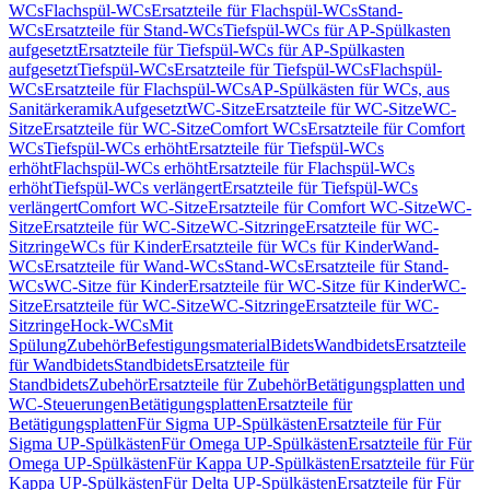
WCs
Flachspül-WCs
Ersatzteile für Flachspül-WCs
Stand-
WCs
Ersatzteile für Stand-WCs
Tiefspül-WCs für AP-Spülkasten
aufgesetzt
Ersatzteile für Tiefspül-WCs für AP-Spülkasten
aufgesetzt
Tiefspül-WCs
Ersatzteile für Tiefspül-WCs
Flachspül-
WCs
Ersatzteile für Flachspül-WCs
AP-Spülkästen für WCs, aus
Sanitärkeramik
Aufgesetzt
WC-Sitze
Ersatzteile für WC-Sitze
WC-
Sitze
Ersatzteile für WC-Sitze
Comfort WCs
Ersatzteile für Comfort
WCs
Tiefspül-WCs erhöht
Ersatzteile für Tiefspül-WCs
erhöht
Flachspül-WCs erhöht
Ersatzteile für Flachspül-WCs
erhöht
Tiefspül-WCs verlängert
Ersatzteile für Tiefspül-WCs
verlängert
Comfort WC-Sitze
Ersatzteile für Comfort WC-Sitze
WC-
Sitze
Ersatzteile für WC-Sitze
WC-Sitzringe
Ersatzteile für WC-
Sitzringe
WCs für Kinder
Ersatzteile für WCs für Kinder
Wand-
WCs
Ersatzteile für Wand-WCs
Stand-WCs
Ersatzteile für Stand-
WCs
WC-Sitze für Kinder
Ersatzteile für WC-Sitze für Kinder
WC-
Sitze
Ersatzteile für WC-Sitze
WC-Sitzringe
Ersatzteile für WC-
Sitzringe
Hock-WCs
Mit
Spülung
Zubehör
Befestigungsmaterial
Bidets
Wandbidets
Ersatzteile
für Wandbidets
Standbidets
Ersatzteile für
Standbidets
Zubehör
Ersatzteile für Zubehör
Betätigungsplatten und
WC-Steuerungen
Betätigungsplatten
Ersatzteile für
Betätigungsplatten
Für Sigma UP-Spülkästen
Ersatzteile für Für
Sigma UP-Spülkästen
Für Omega UP-Spülkästen
Ersatzteile für Für
Omega UP-Spülkästen
Für Kappa UP-Spülkästen
Ersatzteile für Für
Kappa UP-Spülkästen
Für Delta UP-Spülkästen
Ersatzteile für Für