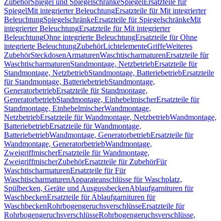
Zubehör
Spiegel und Spiegelschränke
Spiegel
Ersatzteile für
Spiegel
Mit integrierter Beleuchtung
Ersatzteile für Mit integrierter
Beleuchtung
Spiegelschränke
Ersatzteile für Spiegelschränke
Mit
integrierter Beleuchtung
Ersatzteile für Mit integrierter
Beleuchtung
Ohne integrierte Beleuchtung
Ersatzteile für Ohne
integrierte Beleuchtung
Zubehör
Lichtelemente
Griffe
Weiteres
Zubehör
Steckdosen
Armaturen
Waschtischarmaturen
Ersatzteile für
Waschtischarmaturen
Standmontage, Netzbetrieb
Ersatzteile für
Standmontage, Netzbetrieb
Standmontage, Batteriebetrieb
Ersatzteile
für Standmontage, Batteriebetrieb
Standmontage,
Generatorbetrieb
Ersatzteile für Standmontage,
Generatorbetrieb
Standmontage, Einhebelmischer
Ersatzteile für
Standmontage, Einhebelmischer
Wandmontage,
Netzbetrieb
Ersatzteile für Wandmontage, Netzbetrieb
Wandmontage,
Batteriebetrieb
Ersatzteile für Wandmontage,
Batteriebetrieb
Wandmontage, Generatorbetrieb
Ersatzteile für
Wandmontage, Generatorbetrieb
Wandmontage,
Zweigriffmischer
Ersatzteile für Wandmontage,
Zweigriffmischer
Zubehör
Ersatzteile für Zubehör
Für
Waschtischarmaturen
Ersatzteile für Für
Waschtischarmaturen
Apparateanschlüsse für Waschplatz,
Spülbecken, Geräte und Ausgussbecken
Ablaufgarnituren für
Waschbecken
Ersatzteile für Ablaufgarnituren für
Waschbecken
Rohrbogengeruchsverschlüsse
Ersatzteile für
Rohrbogengeruchsverschlüsse
Rohrbogengeruchsverschlüsse,