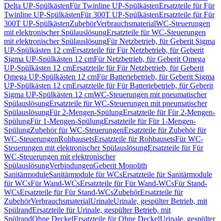
Delta UP-Spülkästen
Für Twinline UP-Spülkästen
Ersatzteile für Für
Twinline UP-Spülkästen
Für 300T UP-Spülkästen
Ersatzteile für Für
300T UP-Spülkästen
Zubehör
Verbrauchsmaterial
WC-Steuerungen
mit elektronischer Spülauslösung
Ersatzteile für WC-Steuerungen
mit elektronischer Spülauslösung
Für Netzbetrieb, für Geberit Sigma
UP-Spülkästen 12 cm
Ersatzteile für Für Netzbetrieb, für Geberit
Sigma UP-Spülkästen 12 cm
Für Netzbetrieb, für Geberit Omega
UP-Spülkästen 12 cm
Ersatzteile für Für Netzbetrieb, für Geberit
Omega UP-Spülkästen 12 cm
Für Batteriebetrieb, für Geberit Sigma
UP-Spülkästen 12 cm
Ersatzteile für Für Batteriebetrieb, für Geberit
Sigma UP-Spülkästen 12 cm
WC-Steuerungen mit pneumatischer
Spülauslösung
Ersatzteile für WC-Steuerungen mit pneumatischer
Spülauslösung
Für 2-Mengen-Spülung
Ersatzteile für Für 2-Mengen-
Spülung
Für 1-Mengen-Spülung
Ersatzteile für Für 1-Mengen-
Spülung
Zubehör für WC-Steuerungen
Ersatzteile für Zubehör für
WC-Steuerungen
Rohbausets
Ersatzteile für Rohbausets
Für WC-
Steuerungen mit elektronischer Spülauslösung
Ersatzteile für Für
WC-Steuerungen mit elektronischer
Spülauslösung
Verbindungen
Geberit Monolith
Sanitärmodule
Sanitärmodule für WCs
Ersatzteile für Sanitärmodule
für WCs
Für Wand-WCs
Ersatzteile für Für Wand-WCs
Für Stand-
WCs
Ersatzteile für Für Stand-WCs
Zubehör
Ersatzteile für
Zubehör
Verbrauchsmaterial
Urinale
Urinale, gespülter Betrieb, mit
Spülrand
Ersatzteile für Urinale, gespülter Betrieb, mit
Spülrand
Ohne Deckel
Ersatzteile für Ohne Deckel
Urinale, gespülter