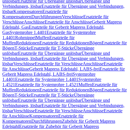
unlösbar
Ersatzteile für Übergänge unlösbar
Übergänge und
Verbindungen, lösbar
Ersatzteile für Übergänge und Verbindungen,
lösbar
Kompensatoren
Ersatzteile für
Kompensatoren
Durchführungen
Verschlüsse
Ersatzteile für
Verschlüsse
Anschlüsse
Ersatzteile für Anschlüsse
Geberit Mapress
Edelstahl, Gas
Ersatzteile für Geberit Mapress Edelstahl,
Gas
Systemrohre 1.4401
Ersatzteile für Systemrohre
1.4401
Rohrnippel
Muffen
Ersatzteile für
Muffen
Reduktionen
Ersatzteile für Reduktionen
Bögen
Ersatzteile für
Bögen
T-Stücke
Ersatzteile für T-Stücke
Übergänge
unlösbar
Ersatzteile für Übergänge unlösbar
Übergänge und
Verbindungen, lösbar
Ersatzteile für Übergänge und Verbindungen,
lösbar
Verschlüsse
Ersatzteile für Verschlüsse
Anschlüsse
Ersatzteile
für Anschlüsse
Geberit Mapress Edelstahl, LABS-frei
Ersatzteile für
Geberit Mapress Edelstahl, LABS-frei
Systemrohre
1.4401
Ersatzteile für Systemrohre 1.4401
Systemrohre
1.4521
Ersatzteile für Systemrohre 1.4521
Muffen
Ersatzteile für
Muffen
Reduktionen
Ersatzteile für Reduktionen
Bögen
Ersatzteile für
Bögen
T-Stücke
Ersatzteile für T-Stücke
Übergänge
unlösbar
Ersatzteile für Übergänge unlösbar
Übergänge und
Verbindungen, lösbar
Ersatzteile für Übergänge und Verbindungen,
lösbar
Verschlüsse
Ersatzteile für Verschlüsse
Anschlüsse
Ersatzteile
für Anschlüsse
Kompensatoren
Ersatzteile für
Kompensatoren
Durchführungen
Zubehör für Geberit Mapress
Edelstahl
Ersatzteile für Zubehör für Geberit Mapress