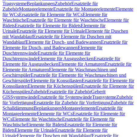
Tragsysteme
Beplankungen
Zubehör
Ersatzteile für
Zubehör
Montageelemente
Ersatzteile für Montageelemente
Elemente
für WCs
Ersatzteile für Elemente für WCs
Elemente für
Waschtische
Ersatzteile für Elemente für Waschtische
Elemente für
Bidets
Ersatzteile für Elemente für Bidets
Elemente für
Urinale
Ersatzteile für Elemente für Urinale
Elemente für Duschen
mit Wandablauf
Ersatzteile für Elemente für Duschen mit
Wandablauf
Elemente für Dusch- und Badewannen
Ersatzteile für
Elemente für Dusch- und Badewannen
Elemente für
Duschtrennwände
Ersatzteile für Elemente für
Duschtrennwände
Elemente für Ausgussbecken
Ersatzteile für
Elemente für Ausgussbecken
Elemente für Armaturen
Ersatzteile für
Elemente für Armaturen
Elemente für Waschmaschinen und
Geschirrspüler
Ersatzteile für Elemente für Waschmaschinen und
Geschirrspüler
Elemente für Konsollasten
Ersatzteile für Elemente für
Konsollasten
Elemente für Küchenspülen
Ersatzteile für Elemente für
Küchenspülen
Zubehör
Ersatzteile für Zubehör
Geberit
GIS
Systemwände
Ersatzteile für Systemwände
Tragsysteme
Zubehör
für Vorfertigung
Ersatzteile für Zubehör für Vorfertigung
Zubehör für
Schalldämmung
Beplankungen
Montageelemente
Ersatzteile für
Montageelemente
Elemente für WCs
Ersatzteile für Elemente für
WCs
Elemente für Waschtische
Ersatzteile für Elemente für
Waschtische
Elemente für Bidets
Ersatzteile für Elemente für
Bidets
Elemente für Urinale
Ersatzteile für Elemente für
Urinale
Elemente für Duschen mit Wandablauf
Ersatzteile für