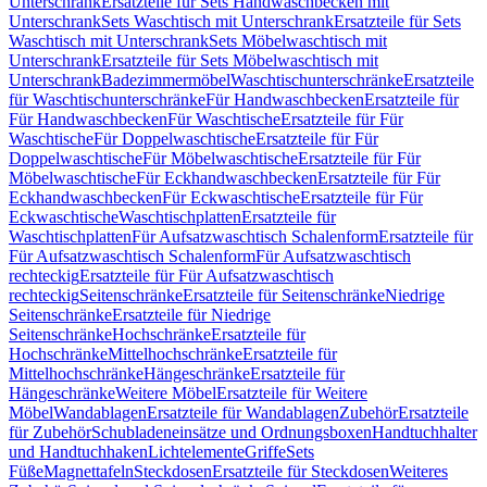
Unterschrank
Ersatzteile für Sets Handwaschbecken mit
Unterschrank
Sets Waschtisch mit Unterschrank
Ersatzteile für Sets
Waschtisch mit Unterschrank
Sets Möbelwaschtisch mit
Unterschrank
Ersatzteile für Sets Möbelwaschtisch mit
Unterschrank
Badezimmermöbel
Waschtischunterschränke
Ersatzteile
für Waschtischunterschränke
Für Handwaschbecken
Ersatzteile für
Für Handwaschbecken
Für Waschtische
Ersatzteile für Für
Waschtische
Für Doppelwaschtische
Ersatzteile für Für
Doppelwaschtische
Für Möbelwaschtische
Ersatzteile für Für
Möbelwaschtische
Für Eckhandwaschbecken
Ersatzteile für Für
Eckhandwaschbecken
Für Eckwaschtische
Ersatzteile für Für
Eckwaschtische
Waschtischplatten
Ersatzteile für
Waschtischplatten
Für Aufsatzwaschtisch Schalenform
Ersatzteile für
Für Aufsatzwaschtisch Schalenform
Für Aufsatzwaschtisch
rechteckig
Ersatzteile für Für Aufsatzwaschtisch
rechteckig
Seitenschränke
Ersatzteile für Seitenschränke
Niedrige
Seitenschränke
Ersatzteile für Niedrige
Seitenschränke
Hochschränke
Ersatzteile für
Hochschränke
Mittelhochschränke
Ersatzteile für
Mittelhochschränke
Hängeschränke
Ersatzteile für
Hängeschränke
Weitere Möbel
Ersatzteile für Weitere
Möbel
Wandablagen
Ersatzteile für Wandablagen
Zubehör
Ersatzteile
für Zubehör
Schubladeneinsätze und Ordnungsboxen
Handtuchhalter
und Handtuchhaken
Lichtelemente
Griffe
Sets
Füße
Magnettafeln
Steckdosen
Ersatzteile für Steckdosen
Weiteres