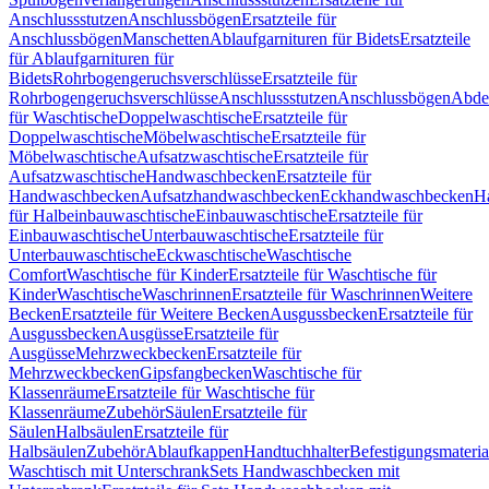
Anschlussstutzen
Anschlussbögen
Ersatzteile für
Anschlussbögen
Manschetten
Ablaufgarnituren für Bidets
Ersatzteile
für Ablaufgarnituren für
Bidets
Rohrbogengeruchsverschlüsse
Ersatzteile für
Rohrbogengeruchsverschlüsse
Anschlussstutzen
Anschlussbögen
Abde
für Waschtische
Doppelwaschtische
Ersatzteile für
Doppelwaschtische
Möbelwaschtische
Ersatzteile für
Möbelwaschtische
Aufsatzwaschtische
Ersatzteile für
Aufsatzwaschtische
Handwaschbecken
Ersatzteile für
Handwaschbecken
Aufsatzhandwaschbecken
Eckhandwaschbecken
H
für Halbeinbauwaschtische
Einbauwaschtische
Ersatzteile für
Einbauwaschtische
Unterbauwaschtische
Ersatzteile für
Unterbauwaschtische
Eckwaschtische
Waschtische
Comfort
Waschtische für Kinder
Ersatzteile für Waschtische für
Kinder
Waschtische
Waschrinnen
Ersatzteile für Waschrinnen
Weitere
Becken
Ersatzteile für Weitere Becken
Ausgussbecken
Ersatzteile für
Ausgussbecken
Ausgüsse
Ersatzteile für
Ausgüsse
Mehrzweckbecken
Ersatzteile für
Mehrzweckbecken
Gipsfangbecken
Waschtische für
Klassenräume
Ersatzteile für Waschtische für
Klassenräume
Zubehör
Säulen
Ersatzteile für
Säulen
Halbsäulen
Ersatzteile für
Halbsäulen
Zubehör
Ablaufkappen
Handtuchhalter
Befestigungsmateria
Waschtisch mit Unterschrank
Sets Handwaschbecken mit