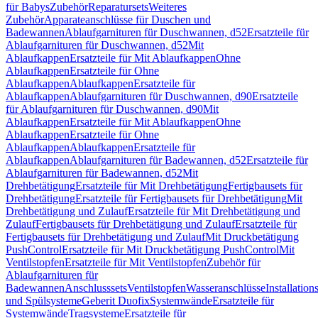
für Babys
Zubehör
Reparatursets
Weiteres
Zubehör
Apparateanschlüsse für Duschen und
Badewannen
Ablaufgarnituren für Duschwannen, d52
Ersatzteile für
Ablaufgarnituren für Duschwannen, d52
Mit
Ablaufkappen
Ersatzteile für Mit Ablaufkappen
Ohne
Ablaufkappen
Ersatzteile für Ohne
Ablaufkappen
Ablaufkappen
Ersatzteile für
Ablaufkappen
Ablaufgarnituren für Duschwannen, d90
Ersatzteile
für Ablaufgarnituren für Duschwannen, d90
Mit
Ablaufkappen
Ersatzteile für Mit Ablaufkappen
Ohne
Ablaufkappen
Ersatzteile für Ohne
Ablaufkappen
Ablaufkappen
Ersatzteile für
Ablaufkappen
Ablaufgarnituren für Badewannen, d52
Ersatzteile für
Ablaufgarnituren für Badewannen, d52
Mit
Drehbetätigung
Ersatzteile für Mit Drehbetätigung
Fertigbausets für
Drehbetätigung
Ersatzteile für Fertigbausets für Drehbetätigung
Mit
Drehbetätigung und Zulauf
Ersatzteile für Mit Drehbetätigung und
Zulauf
Fertigbausets für Drehbetätigung und Zulauf
Ersatzteile für
Fertigbausets für Drehbetätigung und Zulauf
Mit Druckbetätigung
PushControl
Ersatzteile für Mit Druckbetätigung PushControl
Mit
Ventilstopfen
Ersatzteile für Mit Ventilstopfen
Zubehör für
Ablaufgarnituren für
Badewannen
Anschlusssets
Ventilstopfen
Wasseranschlüsse
Installation
und Spülsysteme
Geberit Duofix
Systemwände
Ersatzteile für
Systemwände
Tragsysteme
Ersatzteile für