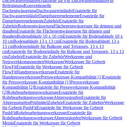
Dachwassereinläufe
Ersatzteile für Für Dachwassereinläufe
Für
Befestigung
Konventionelle
Dachentwässerung
Dachwassereinläufe
Ersatzteile für
Dachwassereinläufe
Dampfsperrenelemente
Ersatzteile für
Dampfsperrenelemente
Zubehör
Ersatzteile für
Zubehör
Bodenentwässerung
Flächenentwässerung für drinnen und
draußen
Ersatzteile für Flächenentwässerung für drinnen und
draußen
Bodenabläufe 10 x 10 cm
Ersatzteile für Bodenabläufe 10 x
10 cm
Bodenabläufe 13 x 13 cm
Ersatzteile für Bodenabläufe 13 x
13 cm
Bodeneinläufe für Balkone und Terrassen, 13 x 13
cm
Ersatzteile für Bodeneinläufe für Balkone und Terrassen, 13 x 13
cm
Zubehör
Ersatzteile für Zubehör
Werkzeuge und
Netzwerkkomponenten
Werkzeuge
Werkzeuge für Geberit
FlowFit
Ersatzteile für Werkzeuge für Geberit
FlowFit
Handpresswerkzeuge
Ersatzteile für
Handpresswerkzeuge
Presswerkzeuge Kompatibilität [1]
Ersatzteile
für Presswerkzeuge Kompatibilität [1]
Presswerkzeuge
Kompatibilität [2]
Ersatzteile für Presswerkzeuge Kompatibilität
[2]
Rohrbearbeitungswerkzeuge
Ersatzteile für
Rohrbearbeitungswerkzeuge
Abpressstopfen
Ersatzteile für
Abpressstopfen
Prüfmittel
Zubehör
Ersatzteile für Zubehör
Werkzeuge
für Geberit PushFit
Ersatzteile für Werkzeuge für Geberit
PushFit
Rohrbearbeitungswerkzeuge
Ersatzteile für
Rohrbearbeitungswerkzeuge
Abpressstopfen
Werkzeuge für Geberit
Mepla
Ersatzteile für Werkzeuge für Geberit