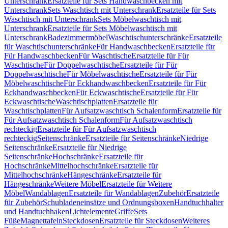
Unterschrank
Ersatzteile für Sets Handwaschbecken mit
Unterschrank
Sets Waschtisch mit Unterschrank
Ersatzteile für Sets
Waschtisch mit Unterschrank
Sets Möbelwaschtisch mit
Unterschrank
Ersatzteile für Sets Möbelwaschtisch mit
Unterschrank
Badezimmermöbel
Waschtischunterschränke
Ersatzteile
für Waschtischunterschränke
Für Handwaschbecken
Ersatzteile für
Für Handwaschbecken
Für Waschtische
Ersatzteile für Für
Waschtische
Für Doppelwaschtische
Ersatzteile für Für
Doppelwaschtische
Für Möbelwaschtische
Ersatzteile für Für
Möbelwaschtische
Für Eckhandwaschbecken
Ersatzteile für Für
Eckhandwaschbecken
Für Eckwaschtische
Ersatzteile für Für
Eckwaschtische
Waschtischplatten
Ersatzteile für
Waschtischplatten
Für Aufsatzwaschtisch Schalenform
Ersatzteile für
Für Aufsatzwaschtisch Schalenform
Für Aufsatzwaschtisch
rechteckig
Ersatzteile für Für Aufsatzwaschtisch
rechteckig
Seitenschränke
Ersatzteile für Seitenschränke
Niedrige
Seitenschränke
Ersatzteile für Niedrige
Seitenschränke
Hochschränke
Ersatzteile für
Hochschränke
Mittelhochschränke
Ersatzteile für
Mittelhochschränke
Hängeschränke
Ersatzteile für
Hängeschränke
Weitere Möbel
Ersatzteile für Weitere
Möbel
Wandablagen
Ersatzteile für Wandablagen
Zubehör
Ersatzteile
für Zubehör
Schubladeneinsätze und Ordnungsboxen
Handtuchhalter
und Handtuchhaken
Lichtelemente
Griffe
Sets
Füße
Magnettafeln
Steckdosen
Ersatzteile für Steckdosen
Weiteres