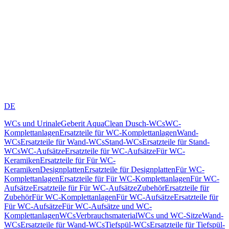
DE
WCs und Urinale
Geberit AquaClean Dusch-WCs
WC-
Komplettanlagen
Ersatzteile für WC-Komplettanlagen
Wand-
WCs
Ersatzteile für Wand-WCs
Stand-WCs
Ersatzteile für Stand-
WCs
WC-Aufsätze
Ersatzteile für WC-Aufsätze
Für WC-
Keramiken
Ersatzteile für Für WC-
Keramiken
Designplatten
Ersatzteile für Designplatten
Für WC-
Komplettanlagen
Ersatzteile für Für WC-Komplettanlagen
Für WC-
Aufsätze
Ersatzteile für Für WC-Aufsätze
Zubehör
Ersatzteile für
Zubehör
Für WC-Komplettanlagen
Für WC-Aufsätze
Ersatzteile für
Für WC-Aufsätze
Für WC-Aufsätze und WC-
Komplettanlagen
WCs
Verbrauchsmaterial
WCs und WC-Sitze
Wand-
WCs
Ersatzteile für Wand-WCs
Tiefspül-WCs
Ersatzteile für Tiefspül-