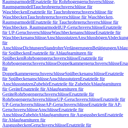
Raumsparmodell
Ersatzteile für Rohrbogengeruchsverschlüsse,
Raumsparmodell
Tauchrohrgeruchsverschlüsse für
Waschbecken
Ersatzteile für Tauchrohrgeruchsverschlüsse für
Waschbecken
Tauchrohrgeruchsverschlüsse für Waschbecken,
Raumsparmodell
Ersatzteile für Tauchrohrgeruchsverschlüsse für
Waschbecken, Raumsparmodell
UP-Geruchsverschlüsse
Ersatzteile
für UP-Geruchsverschlüsse
Waschbeckenanschlüsse
Ersatzteile für
Waschbeckenanschlüsse
Anschlussstutzen
Anschlussbögen
Abdeckung
für
Anschlüsse
Dichtungen
Standrohre
Verlängerungen
Betätigungen
Ablauf
für Spülbecken
Ersatzteile für Ablaufgarnituren für
Spülbecken
Rohrbogengeruchsverschlüsse
Ersatzteile für
Rohrbogengeruchsverschlüsse
Doppelkammergeruchsverschlüsse
Ersa
für
Doppelkammergeruchsverschlüsse
Spülbeckenanschlüsse
Ersatzteile
für Spülbeckenanschlüsse
Anschlussstutzen
Ersatzteile für
Anschlussstutzen
Zubehör
Ersatzteile für Zubehör
Ablaufgarnituren
für Geräte
Ersatzteile für Ablaufgarnituren für
Geräte
Rohrbogengeruchsverschlüsse
Ersatzteile für
Rohrbogengeruchsverschlüsse
UP-Geruchsverschlüsse
Ersatzteile für
UP-Geruchsverschlüsse
AP-Geruchsverschlüsse
Ersatzteile für AP-
Geruchsverschlüsse
Anschlüsse
Ersatzteile für
Anschlüsse
Zubehör
Ablaufgarnituren für Ausgussbecken
Ersatzteile
für Ablaufgarnituren für
Ausgussbecken
Geruchsverschlüsse
Ersatzteile für