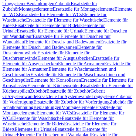
Tragsysteme
Beplankungen
Zubehör
Ersatzteile für
Zubehör
Montageelemente
Ersatzteile für Montageelemente
Elemente
für WCs
Ersatzteile für Elemente für WCs
Elemente für
Waschtische
Ersatzteile für Elemente für Waschtische
Elemente für
Bidets
Ersatzteile für Elemente für Bidets
Elemente für
Urinale
Ersatzteile für Elemente für Urinale
Elemente für Duschen
mit Wandablauf
Ersatzteile für Elemente für Duschen mit
Wandablauf
Elemente für Dusch- und Badewannen
Ersatzteile für
Elemente für Dusch- und Badewannen
Elemente für
Duschtrennwände
Ersatzteile für Elemente für
Duschtrennwände
Elemente für Ausgussbecken
Ersatzteile für
Elemente für Ausgussbecken
Elemente für Armaturen
Ersatzteile für
Elemente für Armaturen
Elemente für Waschmaschinen und
Geschirrspüler
Ersatzteile für Elemente für Waschmaschinen und
Geschirrspüler
Elemente für Konsollasten
Ersatzteile für Elemente für
Konsollasten
Elemente für Küchenspülen
Ersatzteile für Elemente für
Küchenspülen
Zubehör
Ersatzteile für Zubehör
Geberit
GIS
Systemwände
Ersatzteile für Systemwände
Tragsysteme
Zubehör
für Vorfertigung
Ersatzteile für Zubehör für Vorfertigung
Zubehör für
Schalldämmung
Beplankungen
Montageelemente
Ersatzteile für
Montageelemente
Elemente für WCs
Ersatzteile für Elemente für
WCs
Elemente für Waschtische
Ersatzteile für Elemente für
Waschtische
Elemente für Bidets
Ersatzteile für Elemente für
Bidets
Elemente für Urinale
Ersatzteile für Elemente für
Urinale
Elemente für Duschen mit Wandablauf
Ersatzteile für