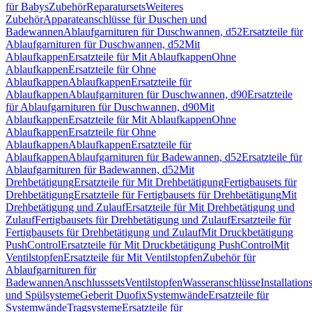
für Babys
Zubehör
Reparatursets
Weiteres
Zubehör
Apparateanschlüsse für Duschen und
Badewannen
Ablaufgarnituren für Duschwannen, d52
Ersatzteile für
Ablaufgarnituren für Duschwannen, d52
Mit
Ablaufkappen
Ersatzteile für Mit Ablaufkappen
Ohne
Ablaufkappen
Ersatzteile für Ohne
Ablaufkappen
Ablaufkappen
Ersatzteile für
Ablaufkappen
Ablaufgarnituren für Duschwannen, d90
Ersatzteile
für Ablaufgarnituren für Duschwannen, d90
Mit
Ablaufkappen
Ersatzteile für Mit Ablaufkappen
Ohne
Ablaufkappen
Ersatzteile für Ohne
Ablaufkappen
Ablaufkappen
Ersatzteile für
Ablaufkappen
Ablaufgarnituren für Badewannen, d52
Ersatzteile für
Ablaufgarnituren für Badewannen, d52
Mit
Drehbetätigung
Ersatzteile für Mit Drehbetätigung
Fertigbausets für
Drehbetätigung
Ersatzteile für Fertigbausets für Drehbetätigung
Mit
Drehbetätigung und Zulauf
Ersatzteile für Mit Drehbetätigung und
Zulauf
Fertigbausets für Drehbetätigung und Zulauf
Ersatzteile für
Fertigbausets für Drehbetätigung und Zulauf
Mit Druckbetätigung
PushControl
Ersatzteile für Mit Druckbetätigung PushControl
Mit
Ventilstopfen
Ersatzteile für Mit Ventilstopfen
Zubehör für
Ablaufgarnituren für
Badewannen
Anschlusssets
Ventilstopfen
Wasseranschlüsse
Installation
und Spülsysteme
Geberit Duofix
Systemwände
Ersatzteile für
Systemwände
Tragsysteme
Ersatzteile für