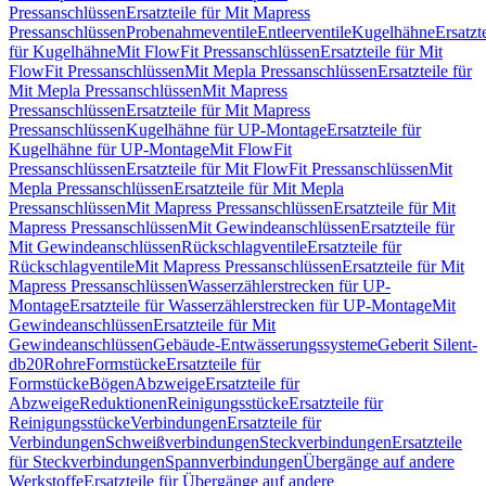
Pressanschlüssen
Ersatzteile für Mit Mapress
Pressanschlüssen
Probenahmeventile
Entleerventile
Kugelhähne
Ersatzt
für Kugelhähne
Mit FlowFit Pressanschlüssen
Ersatzteile für Mit
FlowFit Pressanschlüssen
Mit Mepla Pressanschlüssen
Ersatzteile für
Mit Mepla Pressanschlüssen
Mit Mapress
Pressanschlüssen
Ersatzteile für Mit Mapress
Pressanschlüssen
Kugelhähne für UP-Montage
Ersatzteile für
Kugelhähne für UP-Montage
Mit FlowFit
Pressanschlüssen
Ersatzteile für Mit FlowFit Pressanschlüssen
Mit
Mepla Pressanschlüssen
Ersatzteile für Mit Mepla
Pressanschlüssen
Mit Mapress Pressanschlüssen
Ersatzteile für Mit
Mapress Pressanschlüssen
Mit Gewindeanschlüssen
Ersatzteile für
Mit Gewindeanschlüssen
Rückschlagventile
Ersatzteile für
Rückschlagventile
Mit Mapress Pressanschlüssen
Ersatzteile für Mit
Mapress Pressanschlüssen
Wasserzählerstrecken für UP-
Montage
Ersatzteile für Wasserzählerstrecken für UP-Montage
Mit
Gewindeanschlüssen
Ersatzteile für Mit
Gewindeanschlüssen
Gebäude-Entwässerungssysteme
Geberit Silent-
db20
Rohre
Formstücke
Ersatzteile für
Formstücke
Bögen
Abzweige
Ersatzteile für
Abzweige
Reduktionen
Reinigungsstücke
Ersatzteile für
Reinigungsstücke
Verbindungen
Ersatzteile für
Verbindungen
Schweißverbindungen
Steckverbindungen
Ersatzteile
für Steckverbindungen
Spannverbindungen
Übergänge auf andere
Werkstoffe
Ersatzteile für Übergänge auf andere