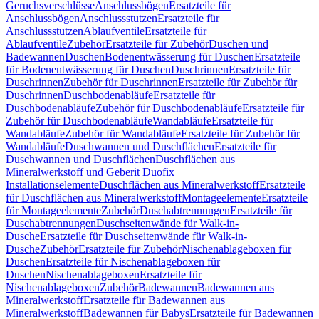
Geruchsverschlüsse
Anschlussbögen
Ersatzteile für
Anschlussbögen
Anschlussstutzen
Ersatzteile für
Anschlussstutzen
Ablaufventile
Ersatzteile für
Ablaufventile
Zubehör
Ersatzteile für Zubehör
Duschen und
Badewannen
Duschen
Bodenentwässerung für Duschen
Ersatzteile
für Bodenentwässerung für Duschen
Duschrinnen
Ersatzteile für
Duschrinnen
Zubehör für Duschrinnen
Ersatzteile für Zubehör für
Duschrinnen
Duschbodenabläufe
Ersatzteile für
Duschbodenabläufe
Zubehör für Duschbodenabläufe
Ersatzteile für
Zubehör für Duschbodenabläufe
Wandabläufe
Ersatzteile für
Wandabläufe
Zubehör für Wandabläufe
Ersatzteile für Zubehör für
Wandabläufe
Duschwannen und Duschflächen
Ersatzteile für
Duschwannen und Duschflächen
Duschflächen aus
Mineralwerkstoff und Geberit Duofix
Installationselemente
Duschflächen aus Mineralwerkstoff
Ersatzteile
für Duschflächen aus Mineralwerkstoff
Montageelemente
Ersatzteile
für Montageelemente
Zubehör
Duschabtrennungen
Ersatzteile für
Duschabtrennungen
Duschseitenwände für Walk-in-
Dusche
Ersatzteile für Duschseitenwände für Walk-in-
Dusche
Zubehör
Ersatzteile für Zubehör
Nischenablageboxen für
Duschen
Ersatzteile für Nischenablageboxen für
Duschen
Nischenablageboxen
Ersatzteile für
Nischenablageboxen
Zubehör
Badewannen
Badewannen aus
Mineralwerkstoff
Ersatzteile für Badewannen aus
Mineralwerkstoff
Badewannen für Babys
Ersatzteile für Badewannen