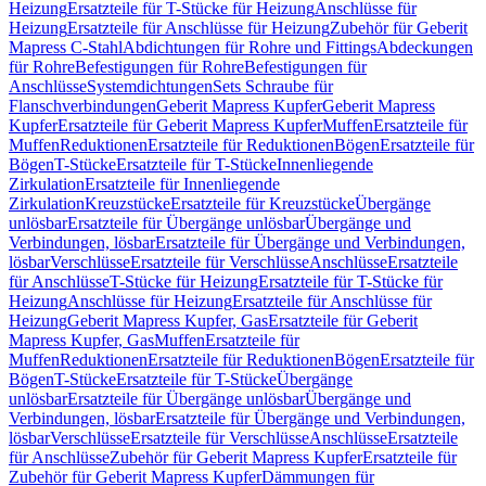
Heizung
Ersatzteile für T-Stücke für Heizung
Anschlüsse für
Heizung
Ersatzteile für Anschlüsse für Heizung
Zubehör für Geberit
Mapress C-Stahl
Abdichtungen für Rohre und Fittings
Abdeckungen
für Rohre
Befestigungen für Rohre
Befestigungen für
Anschlüsse
Systemdichtungen
Sets Schraube für
Flanschverbindungen
Geberit Mapress Kupfer
Geberit Mapress
Kupfer
Ersatzteile für Geberit Mapress Kupfer
Muffen
Ersatzteile für
Muffen
Reduktionen
Ersatzteile für Reduktionen
Bögen
Ersatzteile für
Bögen
T-Stücke
Ersatzteile für T-Stücke
Innenliegende
Zirkulation
Ersatzteile für Innenliegende
Zirkulation
Kreuzstücke
Ersatzteile für Kreuzstücke
Übergänge
unlösbar
Ersatzteile für Übergänge unlösbar
Übergänge und
Verbindungen, lösbar
Ersatzteile für Übergänge und Verbindungen,
lösbar
Verschlüsse
Ersatzteile für Verschlüsse
Anschlüsse
Ersatzteile
für Anschlüsse
T-Stücke für Heizung
Ersatzteile für T-Stücke für
Heizung
Anschlüsse für Heizung
Ersatzteile für Anschlüsse für
Heizung
Geberit Mapress Kupfer, Gas
Ersatzteile für Geberit
Mapress Kupfer, Gas
Muffen
Ersatzteile für
Muffen
Reduktionen
Ersatzteile für Reduktionen
Bögen
Ersatzteile für
Bögen
T-Stücke
Ersatzteile für T-Stücke
Übergänge
unlösbar
Ersatzteile für Übergänge unlösbar
Übergänge und
Verbindungen, lösbar
Ersatzteile für Übergänge und Verbindungen,
lösbar
Verschlüsse
Ersatzteile für Verschlüsse
Anschlüsse
Ersatzteile
für Anschlüsse
Zubehör für Geberit Mapress Kupfer
Ersatzteile für
Zubehör für Geberit Mapress Kupfer
Dämmungen für