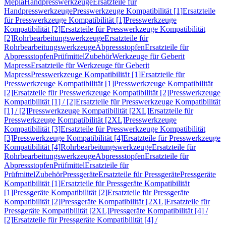
Mepla
Handpresswerkzeuge
Ersatzteile für
Handpresswerkzeuge
Presswerkzeuge Kompatibilität [1]
Ersatzteile
für Presswerkzeuge Kompatibilität [1]
Presswerkzeuge
Kompatibilität [2]
Ersatzteile für Presswerkzeuge Kompatibilität
[2]
Rohrbearbeitungswerkzeuge
Ersatzteile für
Rohrbearbeitungswerkzeuge
Abpressstopfen
Ersatzteile für
Abpressstopfen
Prüfmittel
Zubehör
Werkzeuge für Geberit
Mapress
Ersatzteile für Werkzeuge für Geberit
Mapress
Presswerkzeuge Kompatibilität [1]
Ersatzteile für
Presswerkzeuge Kompatibilität [1]
Presswerkzeuge Kompatibilität
[2]
Ersatzteile für Presswerkzeuge Kompatibilität [2]
Presswerkzeuge
Kompatibilität [1] / [2]
Ersatzteile für Presswerkzeuge Kompatibilität
[1] / [2]
Presswerkzeuge Kompatibilität [2XL]
Ersatzteile für
Presswerkzeuge Kompatibilität [2XL]
Presswerkzeuge
Kompatibilität [3]
Ersatzteile für Presswerkzeuge Kompatibilität
[3]
Presswerkzeuge Kompatibilität [4]
Ersatzteile für Presswerkzeuge
Kompatibilität [4]
Rohrbearbeitungswerkzeuge
Ersatzteile für
Rohrbearbeitungswerkzeuge
Abpressstopfen
Ersatzteile für
Abpressstopfen
Prüfmittel
Ersatzteile für
Prüfmittel
Zubehör
Pressgeräte
Ersatzteile für Pressgeräte
Pressgeräte
Kompatibilität [1]
Ersatzteile für Pressgeräte Kompatibilität
[1]
Pressgeräte Kompatibilität [2]
Ersatzteile für Pressgeräte
Kompatibilität [2]
Pressgeräte Kompatibilität [2XL]
Ersatzteile für
Pressgeräte Kompatibilität [2XL]
Pressgeräte Kompatibilität [4] /
[2]
Ersatzteile für Pressgeräte Kompatibilität [4] /