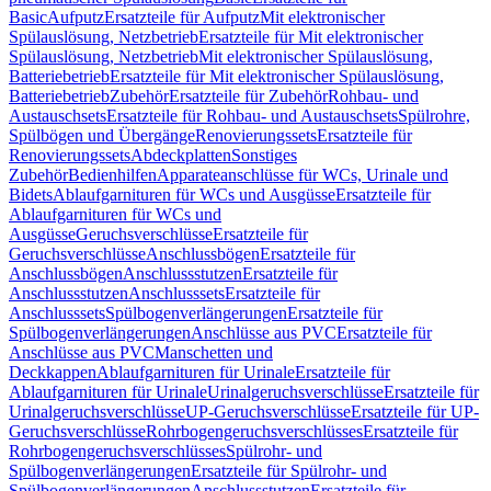
Basic
Aufputz
Ersatzteile für Aufputz
Mit elektronischer
Spülauslösung, Netzbetrieb
Ersatzteile für Mit elektronischer
Spülauslösung, Netzbetrieb
Mit elektronischer Spülauslösung,
Batteriebetrieb
Ersatzteile für Mit elektronischer Spülauslösung,
Batteriebetrieb
Zubehör
Ersatzteile für Zubehör
Rohbau- und
Austauschsets
Ersatzteile für Rohbau- und Austauschsets
Spülrohre,
Spülbögen und Übergänge
Renovierungssets
Ersatzteile für
Renovierungssets
Abdeckplatten
Sonstiges
Zubehör
Bedienhilfen
Apparateanschlüsse für WCs, Urinale und
Bidets
Ablaufgarnituren für WCs und Ausgüsse
Ersatzteile für
Ablaufgarnituren für WCs und
Ausgüsse
Geruchsverschlüsse
Ersatzteile für
Geruchsverschlüsse
Anschlussbögen
Ersatzteile für
Anschlussbögen
Anschlussstutzen
Ersatzteile für
Anschlussstutzen
Anschlusssets
Ersatzteile für
Anschlusssets
Spülbogenverlängerungen
Ersatzteile für
Spülbogenverlängerungen
Anschlüsse aus PVC
Ersatzteile für
Anschlüsse aus PVC
Manschetten und
Deckkappen
Ablaufgarnituren für Urinale
Ersatzteile für
Ablaufgarnituren für Urinale
Urinalgeruchsverschlüsse
Ersatzteile für
Urinalgeruchsverschlüsse
UP-Geruchsverschlüsse
Ersatzteile für UP-
Geruchsverschlüsse
Rohrbogengeruchsverschlüsses
Ersatzteile für
Rohrbogengeruchsverschlüsses
Spülrohr- und
Spülbogenverlängerungen
Ersatzteile für Spülrohr- und
Spülbogenverlängerungen
Anschlussstutzen
Ersatzteile für