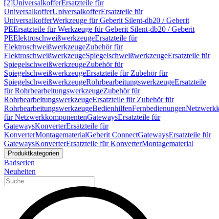
[2]
Universalkoffer
Ersatzteile für
Universalkoffer
Universalkoffer
Ersatzteile für
Universalkoffer
Werkzeuge für Geberit Silent-db20 / Geberit
PE
Ersatzteile für Werkzeuge für Geberit Silent-db20 / Geberit
PE
Elektroschweißwerkzeuge
Ersatzteile für
Elektroschweißwerkzeuge
Zubehör für
Elektroschweißwerkzeuge
Spiegelschweißwerkzeuge
Ersatzteile für
Spiegelschweißwerkzeuge
Zubehör für
Spiegelschweißwerkzeuge
Ersatzteile für Zubehör für
Spiegelschweißwerkzeuge
Rohrbearbeitungswerkzeuge
Ersatzteile
für Rohrbearbeitungswerkzeuge
Zubehör für
Rohrbearbeitungswerkzeuge
Ersatzteile für Zubehör für
Rohrbearbeitungswerkzeuge
Bedienhilfen
Fernbedienungen
Netzwerk
für Netzwerkkomponenten
Gateways
Ersatzteile für
Gateways
Konverter
Ersatzteile für
Konverter
Montagematerial
Geberit Connect
Gateways
Ersatzteile für
Gateways
Konverter
Ersatzteile für Konverter
Montagematerial
Produktkategorien
Badserien
Neuheiten