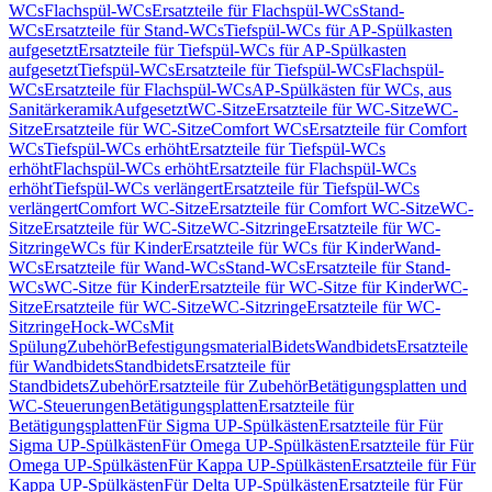
WCs
Flachspül-WCs
Ersatzteile für Flachspül-WCs
Stand-
WCs
Ersatzteile für Stand-WCs
Tiefspül-WCs für AP-Spülkasten
aufgesetzt
Ersatzteile für Tiefspül-WCs für AP-Spülkasten
aufgesetzt
Tiefspül-WCs
Ersatzteile für Tiefspül-WCs
Flachspül-
WCs
Ersatzteile für Flachspül-WCs
AP-Spülkästen für WCs, aus
Sanitärkeramik
Aufgesetzt
WC-Sitze
Ersatzteile für WC-Sitze
WC-
Sitze
Ersatzteile für WC-Sitze
Comfort WCs
Ersatzteile für Comfort
WCs
Tiefspül-WCs erhöht
Ersatzteile für Tiefspül-WCs
erhöht
Flachspül-WCs erhöht
Ersatzteile für Flachspül-WCs
erhöht
Tiefspül-WCs verlängert
Ersatzteile für Tiefspül-WCs
verlängert
Comfort WC-Sitze
Ersatzteile für Comfort WC-Sitze
WC-
Sitze
Ersatzteile für WC-Sitze
WC-Sitzringe
Ersatzteile für WC-
Sitzringe
WCs für Kinder
Ersatzteile für WCs für Kinder
Wand-
WCs
Ersatzteile für Wand-WCs
Stand-WCs
Ersatzteile für Stand-
WCs
WC-Sitze für Kinder
Ersatzteile für WC-Sitze für Kinder
WC-
Sitze
Ersatzteile für WC-Sitze
WC-Sitzringe
Ersatzteile für WC-
Sitzringe
Hock-WCs
Mit
Spülung
Zubehör
Befestigungsmaterial
Bidets
Wandbidets
Ersatzteile
für Wandbidets
Standbidets
Ersatzteile für
Standbidets
Zubehör
Ersatzteile für Zubehör
Betätigungsplatten und
WC-Steuerungen
Betätigungsplatten
Ersatzteile für
Betätigungsplatten
Für Sigma UP-Spülkästen
Ersatzteile für Für
Sigma UP-Spülkästen
Für Omega UP-Spülkästen
Ersatzteile für Für
Omega UP-Spülkästen
Für Kappa UP-Spülkästen
Ersatzteile für Für
Kappa UP-Spülkästen
Für Delta UP-Spülkästen
Ersatzteile für Für