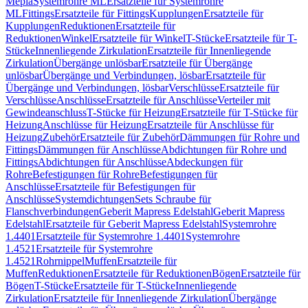
Mepla
Systemrohre ML
Ersatzteile für Systemrohre
ML
Fittings
Ersatzteile für Fittings
Kupplungen
Ersatzteile für
Kupplungen
Reduktionen
Ersatzteile für
Reduktionen
Winkel
Ersatzteile für Winkel
T-Stücke
Ersatzteile für T-
Stücke
Innenliegende Zirkulation
Ersatzteile für Innenliegende
Zirkulation
Übergänge unlösbar
Ersatzteile für Übergänge
unlösbar
Übergänge und Verbindungen, lösbar
Ersatzteile für
Übergänge und Verbindungen, lösbar
Verschlüsse
Ersatzteile für
Verschlüsse
Anschlüsse
Ersatzteile für Anschlüsse
Verteiler mit
Gewindeanschluss
T-Stücke für Heizung
Ersatzteile für T-Stücke für
Heizung
Anschlüsse für Heizung
Ersatzteile für Anschlüsse für
Heizung
Zubehör
Ersatzteile für Zubehör
Dämmungen für Rohre und
Fittings
Dämmungen für Anschlüsse
Abdichtungen für Rohre und
Fittings
Abdichtungen für Anschlüsse
Abdeckungen für
Rohre
Befestigungen für Rohre
Befestigungen für
Anschlüsse
Ersatzteile für Befestigungen für
Anschlüsse
Systemdichtungen
Sets Schraube für
Flanschverbindungen
Geberit Mapress Edelstahl
Geberit Mapress
Edelstahl
Ersatzteile für Geberit Mapress Edelstahl
Systemrohre
1.4401
Ersatzteile für Systemrohre 1.4401
Systemrohre
1.4521
Ersatzteile für Systemrohre
1.4521
Rohrnippel
Muffen
Ersatzteile für
Muffen
Reduktionen
Ersatzteile für Reduktionen
Bögen
Ersatzteile für
Bögen
T-Stücke
Ersatzteile für T-Stücke
Innenliegende
Zirkulation
Ersatzteile für Innenliegende Zirkulation
Übergänge