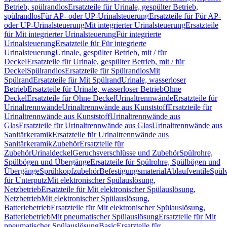
Betrieb, spülrandlos
Ersatzteile für Urinale, gespülter Betrieb,
spülrandlos
Für AP- oder UP-Urinalsteuerung
Ersatzteile für Für AP-
oder UP-Urinalsteuerung
Mit integrierter Urinalsteuerung
Ersatzteile
für Mit integrierter Urinalsteuerung
Für integrierte
Urinalsteuerung
Ersatzteile für Für integrierte
Urinalsteuerung
Urinale, gespülter Betrieb, mit / für
Deckel
Ersatzteile für Urinale, gespülter Betrieb, mit / für
Deckel
Spülrandlos
Ersatzteile für Spülrandlos
Mit
Spülrand
Ersatzteile für Mit Spülrand
Urinale, wasserloser
Betrieb
Ersatzteile für Urinale, wasserloser Betrieb
Ohne
Deckel
Ersatzteile für Ohne Deckel
Urinaltrennwände
Ersatzteile für
Urinaltrennwände
Urinaltrennwände aus Kunststoff
Ersatzteile für
Urinaltrennwände aus Kunststoff
Urinaltrennwände aus
Glas
Ersatzteile für Urinaltrennwände aus Glas
Urinaltrennwände aus
Sanitärkeramik
Ersatzteile für Urinaltrennwände aus
Sanitärkeramik
Zubehör
Ersatzteile für
Zubehör
Urinaldeckel
Geruchsverschlüsse und Zubehör
Spülrohre,
Spülbögen und Übergänge
Ersatzteile für Spülrohre, Spülbögen und
Übergänge
Sprühkopfzubehör
Befestigungsmaterial
Ablaufventile
Spülv
für Unterputz
Mit elektronischer Spülauslösung,
Netzbetrieb
Ersatzteile für Mit elektronischer Spülauslösung,
Netzbetrieb
Mit elektronischer Spülauslösung,
Batteriebetrieb
Ersatzteile für Mit elektronischer Spülauslösung,
Batteriebetrieb
Mit pneumatischer Spülauslösung
Ersatzteile für Mit
pneumatischer Spülauslösung
Basic
Ersatzteile für