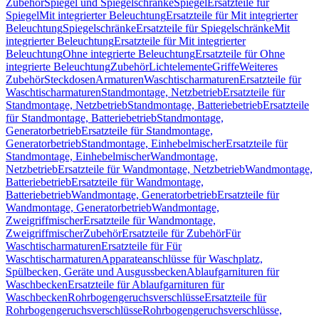
Zubehör
Spiegel und Spiegelschränke
Spiegel
Ersatzteile für
Spiegel
Mit integrierter Beleuchtung
Ersatzteile für Mit integrierter
Beleuchtung
Spiegelschränke
Ersatzteile für Spiegelschränke
Mit
integrierter Beleuchtung
Ersatzteile für Mit integrierter
Beleuchtung
Ohne integrierte Beleuchtung
Ersatzteile für Ohne
integrierte Beleuchtung
Zubehör
Lichtelemente
Griffe
Weiteres
Zubehör
Steckdosen
Armaturen
Waschtischarmaturen
Ersatzteile für
Waschtischarmaturen
Standmontage, Netzbetrieb
Ersatzteile für
Standmontage, Netzbetrieb
Standmontage, Batteriebetrieb
Ersatzteile
für Standmontage, Batteriebetrieb
Standmontage,
Generatorbetrieb
Ersatzteile für Standmontage,
Generatorbetrieb
Standmontage, Einhebelmischer
Ersatzteile für
Standmontage, Einhebelmischer
Wandmontage,
Netzbetrieb
Ersatzteile für Wandmontage, Netzbetrieb
Wandmontage,
Batteriebetrieb
Ersatzteile für Wandmontage,
Batteriebetrieb
Wandmontage, Generatorbetrieb
Ersatzteile für
Wandmontage, Generatorbetrieb
Wandmontage,
Zweigriffmischer
Ersatzteile für Wandmontage,
Zweigriffmischer
Zubehör
Ersatzteile für Zubehör
Für
Waschtischarmaturen
Ersatzteile für Für
Waschtischarmaturen
Apparateanschlüsse für Waschplatz,
Spülbecken, Geräte und Ausgussbecken
Ablaufgarnituren für
Waschbecken
Ersatzteile für Ablaufgarnituren für
Waschbecken
Rohrbogengeruchsverschlüsse
Ersatzteile für
Rohrbogengeruchsverschlüsse
Rohrbogengeruchsverschlüsse,