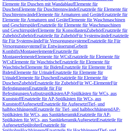
Elemente für Duschen mit Wandablauf
Elemente für
Duschen
Elemente für Duschtrennwände
Ersatzteile für Elemente für
Duschtrennwände
Elemente für Armaturen und Geräte
Ersatzteile für
Elemente für Armaturen und Geräte
Elemente für Waschmaschinen
und Geschirrspüler
Ersatzteile für Elemente für Waschmaschinen
und Geschirrspüler
Elemente für Konsollasten
Zubehör
Ersatzteile für
Zubehör
Zubehör
Ersatzteile für Zubehör
Für Systemwände
Ersatzteile
für Für Systemwände
Für Versorgungssysteme
Ersatzteile für Für
Versorgungssysteme
Für Entwässerung
Geberit
Kombifix
Montageelemente
Ersatzteile für
Montageelemente
Elemente für WCs
Ersatzteile für Elemente für
WCs
Elemente für Waschtische
Ersatzteile für Elemente für
Waschtische
Elemente für Bidets
Ersatzteile für Elemente für
Bidets
Elemente für Urinale
Ersatzteile für Elemente für
Urinale
Elemente für Duschen
Ersatzteile für Elemente für
Duschen
Zubehör
Ersatzteile für Zubehör
Für WC-Elemente
Für
Befestigungen
Ersatzteile für Für
Befestigungen
Aufputzspülkästen
AP-Spülkästen für WCs, aus
Kunststoff
Ersatzteile für AP-Spülkästen für WCs, aus
Kunststoff
Aufgesetzt
Ersatzteile für Aufgesetzt
Tief- und
halbhochhängend
Ersatzteile für Tief- und halbhochhängend
AP-
Spülkästen für WCs, aus Sanitärkeramik
Ersatzteile für AP-
Spülkästen für WCs, aus Sanitärkeramik
Aufgesetzt
Ersatzteile für
Aufgesetzt
Spülrohre
Ersatzteile für
Spülrohre
Hochhängend
Ersatzteile für Hochhängend
Tief- und