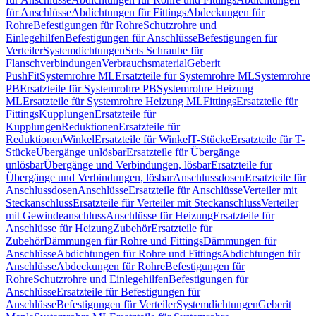
für Anschlüsse
Abdichtungen für Fittings
Abdeckungen für
Rohre
Befestigungen für Rohre
Schutzrohre und
Einlegehilfen
Befestigungen für Anschlüsse
Befestigungen für
Verteiler
Systemdichtungen
Sets Schraube für
Flanschverbindungen
Verbrauchsmaterial
Geberit
PushFit
Systemrohre ML
Ersatzteile für Systemrohre ML
Systemrohre
PB
Ersatzteile für Systemrohre PB
Systemrohre Heizung
ML
Ersatzteile für Systemrohre Heizung ML
Fittings
Ersatzteile für
Fittings
Kupplungen
Ersatzteile für
Kupplungen
Reduktionen
Ersatzteile für
Reduktionen
Winkel
Ersatzteile für Winkel
T-Stücke
Ersatzteile für T-
Stücke
Übergänge unlösbar
Ersatzteile für Übergänge
unlösbar
Übergänge und Verbindungen, lösbar
Ersatzteile für
Übergänge und Verbindungen, lösbar
Anschlussdosen
Ersatzteile für
Anschlussdosen
Anschlüsse
Ersatzteile für Anschlüsse
Verteiler mit
Steckanschluss
Ersatzteile für Verteiler mit Steckanschluss
Verteiler
mit Gewindeanschluss
Anschlüsse für Heizung
Ersatzteile für
Anschlüsse für Heizung
Zubehör
Ersatzteile für
Zubehör
Dämmungen für Rohre und Fittings
Dämmungen für
Anschlüsse
Abdichtungen für Rohre und Fittings
Abdichtungen für
Anschlüsse
Abdeckungen für Rohre
Befestigungen für
Rohre
Schutzrohre und Einlegehilfen
Befestigungen für
Anschlüsse
Ersatzteile für Befestigungen für
Anschlüsse
Befestigungen für Verteiler
Systemdichtungen
Geberit