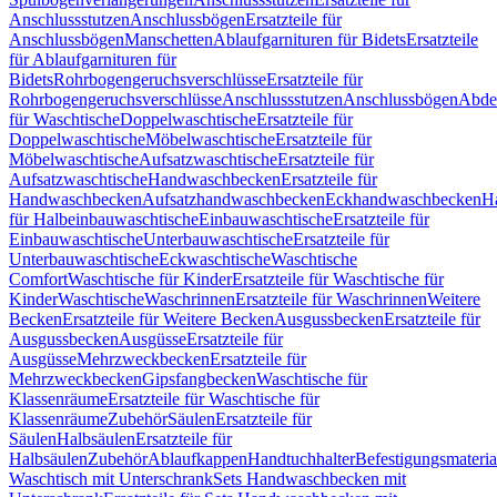
Anschlussstutzen
Anschlussbögen
Ersatzteile für
Anschlussbögen
Manschetten
Ablaufgarnituren für Bidets
Ersatzteile
für Ablaufgarnituren für
Bidets
Rohrbogengeruchsverschlüsse
Ersatzteile für
Rohrbogengeruchsverschlüsse
Anschlussstutzen
Anschlussbögen
Abde
für Waschtische
Doppelwaschtische
Ersatzteile für
Doppelwaschtische
Möbelwaschtische
Ersatzteile für
Möbelwaschtische
Aufsatzwaschtische
Ersatzteile für
Aufsatzwaschtische
Handwaschbecken
Ersatzteile für
Handwaschbecken
Aufsatzhandwaschbecken
Eckhandwaschbecken
H
für Halbeinbauwaschtische
Einbauwaschtische
Ersatzteile für
Einbauwaschtische
Unterbauwaschtische
Ersatzteile für
Unterbauwaschtische
Eckwaschtische
Waschtische
Comfort
Waschtische für Kinder
Ersatzteile für Waschtische für
Kinder
Waschtische
Waschrinnen
Ersatzteile für Waschrinnen
Weitere
Becken
Ersatzteile für Weitere Becken
Ausgussbecken
Ersatzteile für
Ausgussbecken
Ausgüsse
Ersatzteile für
Ausgüsse
Mehrzweckbecken
Ersatzteile für
Mehrzweckbecken
Gipsfangbecken
Waschtische für
Klassenräume
Ersatzteile für Waschtische für
Klassenräume
Zubehör
Säulen
Ersatzteile für
Säulen
Halbsäulen
Ersatzteile für
Halbsäulen
Zubehör
Ablaufkappen
Handtuchhalter
Befestigungsmateria
Waschtisch mit Unterschrank
Sets Handwaschbecken mit