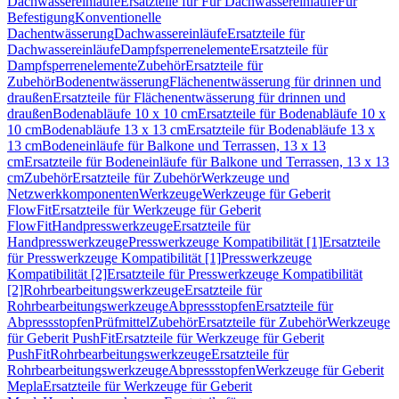
Dachwassereinläufe
Ersatzteile für Für Dachwassereinläufe
Für
Befestigung
Konventionelle
Dachentwässerung
Dachwassereinläufe
Ersatzteile für
Dachwassereinläufe
Dampfsperrenelemente
Ersatzteile für
Dampfsperrenelemente
Zubehör
Ersatzteile für
Zubehör
Bodenentwässerung
Flächenentwässerung für drinnen und
draußen
Ersatzteile für Flächenentwässerung für drinnen und
draußen
Bodenabläufe 10 x 10 cm
Ersatzteile für Bodenabläufe 10 x
10 cm
Bodenabläufe 13 x 13 cm
Ersatzteile für Bodenabläufe 13 x
13 cm
Bodeneinläufe für Balkone und Terrassen, 13 x 13
cm
Ersatzteile für Bodeneinläufe für Balkone und Terrassen, 13 x 13
cm
Zubehör
Ersatzteile für Zubehör
Werkzeuge und
Netzwerkkomponenten
Werkzeuge
Werkzeuge für Geberit
FlowFit
Ersatzteile für Werkzeuge für Geberit
FlowFit
Handpresswerkzeuge
Ersatzteile für
Handpresswerkzeuge
Presswerkzeuge Kompatibilität [1]
Ersatzteile
für Presswerkzeuge Kompatibilität [1]
Presswerkzeuge
Kompatibilität [2]
Ersatzteile für Presswerkzeuge Kompatibilität
[2]
Rohrbearbeitungswerkzeuge
Ersatzteile für
Rohrbearbeitungswerkzeuge
Abpressstopfen
Ersatzteile für
Abpressstopfen
Prüfmittel
Zubehör
Ersatzteile für Zubehör
Werkzeuge
für Geberit PushFit
Ersatzteile für Werkzeuge für Geberit
PushFit
Rohrbearbeitungswerkzeuge
Ersatzteile für
Rohrbearbeitungswerkzeuge
Abpressstopfen
Werkzeuge für Geberit
Mepla
Ersatzteile für Werkzeuge für Geberit