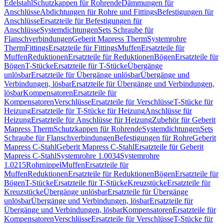
Edelstahl
Schutzkappen für Rohrende
Dämmungen für
Anschlüsse
Abdichtungen für Rohre und Fittings
Befestigungen für
Anschlüsse
Ersatzteile für Befestigungen für
Anschlüsse
Systemdichtungen
Sets Schraube für
Flanschverbindungen
Geberit Mapress Therm
Systemrohre
Therm
Fittings
Ersatzteile für Fittings
Muffen
Ersatzteile für
Muffen
Reduktionen
Ersatzteile für Reduktionen
Bögen
Ersatzteile für
Bögen
T-Stücke
Ersatzteile für T-Stücke
Übergänge
unlösbar
Ersatzteile für Übergänge unlösbar
Übergänge und
Verbindungen, lösbar
Ersatzteile für Übergänge und Verbindungen,
lösbar
Kompensatoren
Ersatzteile für
Kompensatoren
Verschlüsse
Ersatzteile für Verschlüsse
T-Stücke für
Heizung
Ersatzteile für T-Stücke für Heizung
Anschlüsse für
Heizung
Ersatzteile für Anschlüsse für Heizung
Zubehör für Geberit
Mapress Therm
Schutzkappen für Rohrende
Systemdichtungen
Sets
Schraube für Flanschverbindungen
Befestigungen für Rohre
Geberit
Mapress C-Stahl
Geberit Mapress C-Stahl
Ersatzteile für Geberit
Mapress C-Stahl
Systemrohre 1.0034
Systemrohre
1.0215
Rohrnippel
Muffen
Ersatzteile für
Muffen
Reduktionen
Ersatzteile für Reduktionen
Bögen
Ersatzteile für
Bögen
T-Stücke
Ersatzteile für T-Stücke
Kreuzstücke
Ersatzteile für
Kreuzstücke
Übergänge unlösbar
Ersatzteile für Übergänge
unlösbar
Übergänge und Verbindungen, lösbar
Ersatzteile für
Übergänge und Verbindungen, lösbar
Kompensatoren
Ersatzteile für
Kompensatoren
Verschlüsse
Ersatzteile für Verschlüsse
T-Stücke für