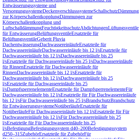
Entwässerungssysteme und
Versorgungssysteme
Deckenverschlusssysteme
Schallschutz
Dämmung
zur Körperschallentkopplung
Dämmungen zur
Körperschallentkopplung und
Luftschalldämmung
Feuchtigkeitsschutz
Abdichtungen
Lüftungsventile
für Entwässerung
Belüftungsventile
Ersatzteile für
Belüftungsventile
Geberit Pluvia
Dachentwässerung
Dachwassereinläufe
Ersatzteile für
Dachwassereinläufe
Dachwassereinläufe bis 12 l/s
Ersatzteile für
Dachwassereinläufe bis 12 l/s
Dachwassereinläufe bis 25
l/s
Ersatzteile für Dachwassereinläufe bis 25 l/s
Dachwassereinläufe
für Rinnen
Ersatzteile für Dachwassereinläufe für
Rinnen
Dachwassereinläufe bis 12 l/s
Ersatzteile für
Dachwassereinläufe bis 12 l/s
Dachwassereinläufe bis 25
l/s
Ersatzteile für Dachwassereinläufe bis 25
l/s
Dampfsperrenelemente
Ersatzteile für Dampfsperrenelemente
Für
Dachwassereinläufe bis 12 l/s
Ersatzteile für Für Dachwassereinläufe
bis 12 l/s
Für Dachwassereinläufe bis 25 l/s
Brandschutz
Brandschutz
für Entwässerungssysteme
Notüberläufe
Ersatzteile für
Notüberläufe
Für Dachwassereinläufe bis 12 l/s
Ersatzteile für Für
Dachwassereinläufe bis 12 l/s
Für Dachwassereinläufe bis 25
l/s
Ersatzteile für Für Dachwassereinläufe bis 25
l/s
Befestigung
Befestigungssystem d40–200
Befestigungssystem
d250–315
Zubehör
Ersatzteile für Zubehör
Für