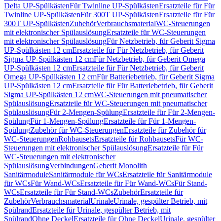
Delta UP-Spülkästen
Für Twinline UP-Spülkästen
Ersatzteile für Für
Twinline UP-Spülkästen
Für 300T UP-Spülkästen
Ersatzteile für Für
300T UP-Spülkästen
Zubehör
Verbrauchsmaterial
WC-Steuerungen
mit elektronischer Spülauslösung
Ersatzteile für WC-Steuerungen
mit elektronischer Spülauslösung
Für Netzbetrieb, für Geberit Sigma
UP-Spülkästen 12 cm
Ersatzteile für Für Netzbetrieb, für Geberit
Sigma UP-Spülkästen 12 cm
Für Netzbetrieb, für Geberit Omega
UP-Spülkästen 12 cm
Ersatzteile für Für Netzbetrieb, für Geberit
Omega UP-Spülkästen 12 cm
Für Batteriebetrieb, für Geberit Sigma
UP-Spülkästen 12 cm
Ersatzteile für Für Batteriebetrieb, für Geberit
Sigma UP-Spülkästen 12 cm
WC-Steuerungen mit pneumatischer
Spülauslösung
Ersatzteile für WC-Steuerungen mit pneumatischer
Spülauslösung
Für 2-Mengen-Spülung
Ersatzteile für Für 2-Mengen-
Spülung
Für 1-Mengen-Spülung
Ersatzteile für Für 1-Mengen-
Spülung
Zubehör für WC-Steuerungen
Ersatzteile für Zubehör für
WC-Steuerungen
Rohbausets
Ersatzteile für Rohbausets
Für WC-
Steuerungen mit elektronischer Spülauslösung
Ersatzteile für Für
WC-Steuerungen mit elektronischer
Spülauslösung
Verbindungen
Geberit Monolith
Sanitärmodule
Sanitärmodule für WCs
Ersatzteile für Sanitärmodule
für WCs
Für Wand-WCs
Ersatzteile für Für Wand-WCs
Für Stand-
WCs
Ersatzteile für Für Stand-WCs
Zubehör
Ersatzteile für
Zubehör
Verbrauchsmaterial
Urinale
Urinale, gespülter Betrieb, mit
Spülrand
Ersatzteile für Urinale, gespülter Betrieb, mit
Spülrand
Ohne Deckel
Ersatzteile für Ohne Deckel
Urinale, gespülter