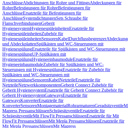
Anschlüsse
Abdichtungen für Rohre und Fittings
Abdeckungen für
Rohre
Befestigungen für Rohre
Befestigungen für
Anschlüsse
Ersatzteile für Befestigungen für
Anschlüsse
Systemdichtungen
Sets Schraube für
Flanschverbindungen
Geberit
Hygienesystem
Hygienespüleinheiten
Ersatzteile für
Hygienespüleinheiten
Zubehör für
Hygienespüleinheiten
Sensoren
Kabel
Durchflussbegrenzer
Abdeckung
und Abdeckplatten
Spülkästen und WC-Steuerungen mit
Hygienespülung
Ersatzteile für Spülkästen und WC-Steuerungen mit
Hygienespülung
UP-Spülkästen mit
Hygienespülung
Hygieneeinbaumodule
Ersatzteile für
Hygieneeinbaumodule
Zubehör für Spülkästen und WC-
Steuerungen mit Hygienespülung
Ersatzteile für Zubehör für
Spülkästen und WC-Steuerungen mit
Hygienespülung
Sensoren
Kabel
Netzteile
Ersatzteile für
Netzteile
Netzwerkkomponenten
Geberit Connect Zubehör für
Geberit Hygienesystem
Ersatzteile für Geberit Connect Zubehör für
Geberit Hygienesystem
Gateways
Ersatzteile für
Gateways
Konverter
Ersatzteile für
Konverter
Sensoren
Montagematerial
Rohrarmaturen
Geradsitzventile
Mi
Mapress Pressanschlüssen
Schrägsitzventile
Ersatzteile für
Schrägsitzventile
Mit FlowFit Pressanschlüssen
Ersatzteile für Mit
FlowFit Pressanschlüssen
Mit Mepla Pressanschlüssen
Ersatzteile für
Mit Mepla Pressanschlüssen
Mit Mapress