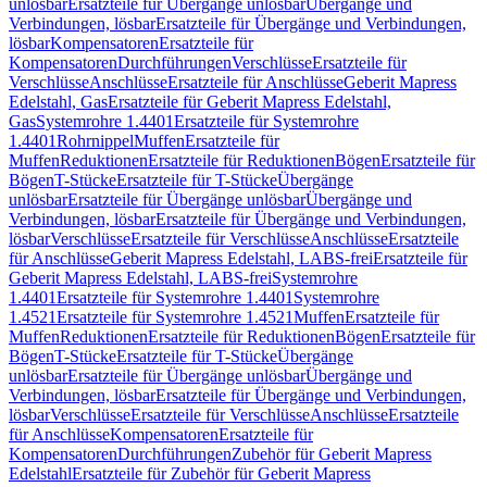
unlösbar
Ersatzteile für Übergänge unlösbar
Übergänge und
Verbindungen, lösbar
Ersatzteile für Übergänge und Verbindungen,
lösbar
Kompensatoren
Ersatzteile für
Kompensatoren
Durchführungen
Verschlüsse
Ersatzteile für
Verschlüsse
Anschlüsse
Ersatzteile für Anschlüsse
Geberit Mapress
Edelstahl, Gas
Ersatzteile für Geberit Mapress Edelstahl,
Gas
Systemrohre 1.4401
Ersatzteile für Systemrohre
1.4401
Rohrnippel
Muffen
Ersatzteile für
Muffen
Reduktionen
Ersatzteile für Reduktionen
Bögen
Ersatzteile für
Bögen
T-Stücke
Ersatzteile für T-Stücke
Übergänge
unlösbar
Ersatzteile für Übergänge unlösbar
Übergänge und
Verbindungen, lösbar
Ersatzteile für Übergänge und Verbindungen,
lösbar
Verschlüsse
Ersatzteile für Verschlüsse
Anschlüsse
Ersatzteile
für Anschlüsse
Geberit Mapress Edelstahl, LABS-frei
Ersatzteile für
Geberit Mapress Edelstahl, LABS-frei
Systemrohre
1.4401
Ersatzteile für Systemrohre 1.4401
Systemrohre
1.4521
Ersatzteile für Systemrohre 1.4521
Muffen
Ersatzteile für
Muffen
Reduktionen
Ersatzteile für Reduktionen
Bögen
Ersatzteile für
Bögen
T-Stücke
Ersatzteile für T-Stücke
Übergänge
unlösbar
Ersatzteile für Übergänge unlösbar
Übergänge und
Verbindungen, lösbar
Ersatzteile für Übergänge und Verbindungen,
lösbar
Verschlüsse
Ersatzteile für Verschlüsse
Anschlüsse
Ersatzteile
für Anschlüsse
Kompensatoren
Ersatzteile für
Kompensatoren
Durchführungen
Zubehör für Geberit Mapress
Edelstahl
Ersatzteile für Zubehör für Geberit Mapress