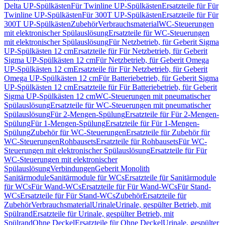
Delta UP-Spülkästen
Für Twinline UP-Spülkästen
Ersatzteile für Für
Twinline UP-Spülkästen
Für 300T UP-Spülkästen
Ersatzteile für Für
300T UP-Spülkästen
Zubehör
Verbrauchsmaterial
WC-Steuerungen
mit elektronischer Spülauslösung
Ersatzteile für WC-Steuerungen
mit elektronischer Spülauslösung
Für Netzbetrieb, für Geberit Sigma
UP-Spülkästen 12 cm
Ersatzteile für Für Netzbetrieb, für Geberit
Sigma UP-Spülkästen 12 cm
Für Netzbetrieb, für Geberit Omega
UP-Spülkästen 12 cm
Ersatzteile für Für Netzbetrieb, für Geberit
Omega UP-Spülkästen 12 cm
Für Batteriebetrieb, für Geberit Sigma
UP-Spülkästen 12 cm
Ersatzteile für Für Batteriebetrieb, für Geberit
Sigma UP-Spülkästen 12 cm
WC-Steuerungen mit pneumatischer
Spülauslösung
Ersatzteile für WC-Steuerungen mit pneumatischer
Spülauslösung
Für 2-Mengen-Spülung
Ersatzteile für Für 2-Mengen-
Spülung
Für 1-Mengen-Spülung
Ersatzteile für Für 1-Mengen-
Spülung
Zubehör für WC-Steuerungen
Ersatzteile für Zubehör für
WC-Steuerungen
Rohbausets
Ersatzteile für Rohbausets
Für WC-
Steuerungen mit elektronischer Spülauslösung
Ersatzteile für Für
WC-Steuerungen mit elektronischer
Spülauslösung
Verbindungen
Geberit Monolith
Sanitärmodule
Sanitärmodule für WCs
Ersatzteile für Sanitärmodule
für WCs
Für Wand-WCs
Ersatzteile für Für Wand-WCs
Für Stand-
WCs
Ersatzteile für Für Stand-WCs
Zubehör
Ersatzteile für
Zubehör
Verbrauchsmaterial
Urinale
Urinale, gespülter Betrieb, mit
Spülrand
Ersatzteile für Urinale, gespülter Betrieb, mit
Spülrand
Ohne Deckel
Ersatzteile für Ohne Deckel
Urinale, gespülter