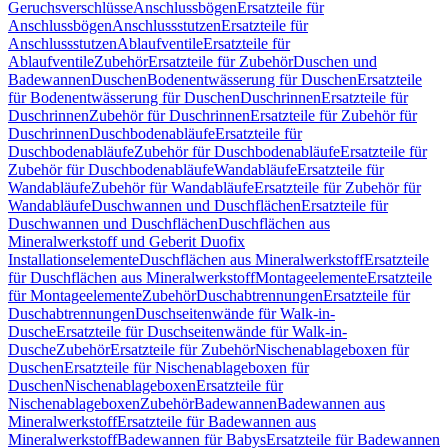
Geruchsverschlüsse
Anschlussbögen
Ersatzteile für
Anschlussbögen
Anschlussstutzen
Ersatzteile für
Anschlussstutzen
Ablaufventile
Ersatzteile für
Ablaufventile
Zubehör
Ersatzteile für Zubehör
Duschen und
Badewannen
Duschen
Bodenentwässerung für Duschen
Ersatzteile
für Bodenentwässerung für Duschen
Duschrinnen
Ersatzteile für
Duschrinnen
Zubehör für Duschrinnen
Ersatzteile für Zubehör für
Duschrinnen
Duschbodenabläufe
Ersatzteile für
Duschbodenabläufe
Zubehör für Duschbodenabläufe
Ersatzteile für
Zubehör für Duschbodenabläufe
Wandabläufe
Ersatzteile für
Wandabläufe
Zubehör für Wandabläufe
Ersatzteile für Zubehör für
Wandabläufe
Duschwannen und Duschflächen
Ersatzteile für
Duschwannen und Duschflächen
Duschflächen aus
Mineralwerkstoff und Geberit Duofix
Installationselemente
Duschflächen aus Mineralwerkstoff
Ersatzteile
für Duschflächen aus Mineralwerkstoff
Montageelemente
Ersatzteile
für Montageelemente
Zubehör
Duschabtrennungen
Ersatzteile für
Duschabtrennungen
Duschseitenwände für Walk-in-
Dusche
Ersatzteile für Duschseitenwände für Walk-in-
Dusche
Zubehör
Ersatzteile für Zubehör
Nischenablageboxen für
Duschen
Ersatzteile für Nischenablageboxen für
Duschen
Nischenablageboxen
Ersatzteile für
Nischenablageboxen
Zubehör
Badewannen
Badewannen aus
Mineralwerkstoff
Ersatzteile für Badewannen aus
Mineralwerkstoff
Badewannen für Babys
Ersatzteile für Badewannen