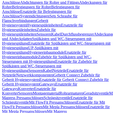
Anschlüsse
Abdichtungen für Rohre und Fittings
Abdeckungen für
Rohre
Befestigungen für Rohre
Befestigungen für
Anschlüsse
Ersatzteile für Befestigungen für
Anschlüsse
Systemdichtungen
Sets Schraube für
Flanschverbindungen
Geberit
Hygienesystem
Hygienespüleinheiten
Ersatzteile für
Hygienespüleinheiten
Zubehör für
Hygienespüleinheiten
Sensoren
Kabel
Durchflussbegrenzer
Abdeckung
und Abdeckplatten
Spülkästen und WC-Steuerungen mit
Hygienespülung
Ersatzteile für Spülkästen und WC-Steuerungen mit
Hygienespülung
UP-Spülkästen mit
Hygienespülung
Hygieneeinbaumodule
Ersatzteile für
Hygieneeinbaumodule
Zubehör für Spülkästen und WC-
Steuerungen mit Hygienespülung
Ersatzteile für Zubehör für
Spülkästen und WC-Steuerungen mit
Hygienespülung
Sensoren
Kabel
Netzteile
Ersatzteile für
Netzteile
Netzwerkkomponenten
Geberit Connect Zubehör für
Geberit Hygienesystem
Ersatzteile für Geberit Connect Zubehör für
Geberit Hygienesystem
Gateways
Ersatzteile für
Gateways
Konverter
Ersatzteile für
Konverter
Sensoren
Montagematerial
Rohrarmaturen
Geradsitzventile
Mi
Mapress Pressanschlüssen
Schrägsitzventile
Ersatzteile für
Schrägsitzventile
Mit FlowFit Pressanschlüssen
Ersatzteile für Mit
FlowFit Pressanschlüssen
Mit Mepla Pressanschlüssen
Ersatzteile für
Mit Mepla Pressanschlüssen
Mit Mapress