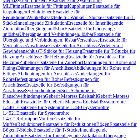
Mepla
Systemrohre ML
Ersatzteile für Systemrohre
ML
Fittings
Ersatzteile für Fittings
Kupplungen
Ersatzteile für
Kupplungen
Reduktionen
Ersatzteile für
Reduktionen
Winkel
Ersatzteile für Winkel
T-Stücke
Ersatzteile für T-
Stücke
Innenliegende Zirkulation
Ersatzteile für Innenliegende
Zirkulation
Übergänge unlösbar
Ersatzteile für Übergänge
unlösbar
Übergänge und Verbindungen, lösbar
Ersatzteile für
Übergänge und Verbindungen, lösbar
Verschlüsse
Ersatzteile für
Verschlüsse
Anschlüsse
Ersatzteile für Anschlüsse
Verteiler mit
Gewindeanschluss
T-Stücke für Heizung
Ersatzteile für T-Stücke für
Heizung
Anschlüsse für Heizung
Ersatzteile für Anschlüsse für
Heizung
Zubehör
Ersatzteile für Zubehör
Dämmungen für Rohre und
Fittings
Dämmungen für Anschlüsse
Abdichtungen für Rohre und
Fittings
Abdichtungen für Anschlüsse
Abdeckungen für
Rohre
Befestigungen für Rohre
Befestigungen für
Anschlüsse
Ersatzteile für Befestigungen für
Anschlüsse
Systemdichtungen
Sets Schraube für
Flanschverbindungen
Geberit Mapress Edelstahl
Geberit Mapress
Edelstahl
Ersatzteile für Geberit Mapress Edelstahl
Systemrohre
1.4401
Ersatzteile für Systemrohre 1.4401
Systemrohre
1.4521
Ersatzteile für Systemrohre
1.4521
Rohrnippel
Muffen
Ersatzteile für
Muffen
Reduktionen
Ersatzteile für Reduktionen
Bögen
Ersatzteile für
Bögen
T-Stücke
Ersatzteile für T-Stücke
Innenliegende
Zirkulation
Ersatzteile für Innenliegende Zirkulation
Übergänge