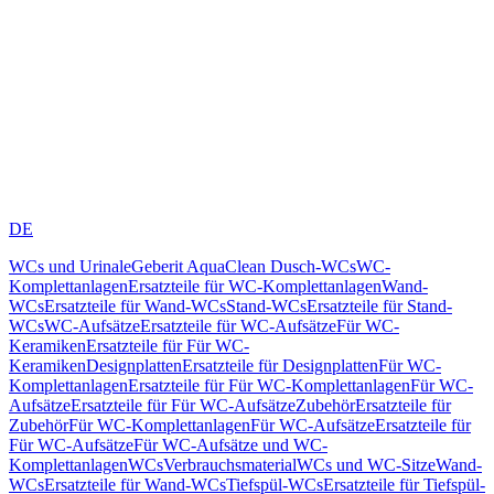
DE
WCs und Urinale
Geberit AquaClean Dusch-WCs
WC-
Komplettanlagen
Ersatzteile für WC-Komplettanlagen
Wand-
WCs
Ersatzteile für Wand-WCs
Stand-WCs
Ersatzteile für Stand-
WCs
WC-Aufsätze
Ersatzteile für WC-Aufsätze
Für WC-
Keramiken
Ersatzteile für Für WC-
Keramiken
Designplatten
Ersatzteile für Designplatten
Für WC-
Komplettanlagen
Ersatzteile für Für WC-Komplettanlagen
Für WC-
Aufsätze
Ersatzteile für Für WC-Aufsätze
Zubehör
Ersatzteile für
Zubehör
Für WC-Komplettanlagen
Für WC-Aufsätze
Ersatzteile für
Für WC-Aufsätze
Für WC-Aufsätze und WC-
Komplettanlagen
WCs
Verbrauchsmaterial
WCs und WC-Sitze
Wand-
WCs
Ersatzteile für Wand-WCs
Tiefspül-WCs
Ersatzteile für Tiefspül-