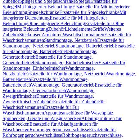
Zubehör
Spiegel und Spiegelschränke
Spiegel
Ersatzteile für
Spiegel
Mit integrierter Beleuchtung
Ersatzteile für Mit integrierter
Beleuchtung
Spiegelschränke
Ersatzteile für Spiegelschränke
Mit
integrierter Beleuchtung
Ersatzteile für Mit integrierter
Beleuchtung
Ohne integrierte Beleuchtung
Ersatzteile für Ohne
integrierte Beleuchtung
Zubehör
Lichtelemente
Griffe
Weiteres
Zubehör
Steckdosen
Armaturen
Waschtischarmaturen
Ersatzteile für
Waschtischarmaturen
Standmontage, Netzbetrieb
Ersatzteile für
Standmontage, Netzbetrieb
Standmontage, Batteriebetrieb
Ersatzteile
für Standmontage, Batteriebetrieb
Standmontage,
Generatorbetrieb
Ersatzteile für Standmontage,
Generatorbetrieb
Standmontage, Einhebelmischer
Ersatzteile für
Standmontage, Einhebelmischer
Wandmontage,
Netzbetrieb
Ersatzteile für Wandmontage, Netzbetrieb
Wandmontage,
Batteriebetrieb
Ersatzteile für Wandmontage,
Batteriebetrieb
Wandmontage, Generatorbetrieb
Ersatzteile für
Wandmontage, Generatorbetrieb
Wandmontage,
Zweigriffmischer
Ersatzteile für Wandmontage,
Zweigriffmischer
Zubehör
Ersatzteile für Zubehör
Für
Waschtischarmaturen
Ersatzteile für Für
Waschtischarmaturen
Apparateanschlüsse für Waschplatz,
Spülbecken, Geräte und Ausgussbecken
Ablaufgarnituren für
Waschbecken
Ersatzteile für Ablaufgarnituren für
Waschbecken
Rohrbogengeruchsverschlüsse
Ersatzteile für
Rohrbogengeruchsverschlüsse
Rohrbogengeruchsverschlüsse,