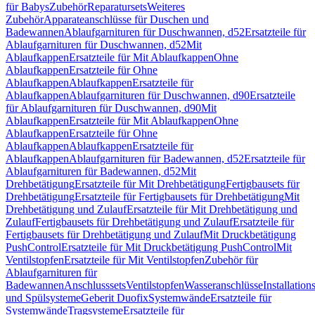
für Babys
Zubehör
Reparatursets
Weiteres
Zubehör
Apparateanschlüsse für Duschen und
Badewannen
Ablaufgarnituren für Duschwannen, d52
Ersatzteile für
Ablaufgarnituren für Duschwannen, d52
Mit
Ablaufkappen
Ersatzteile für Mit Ablaufkappen
Ohne
Ablaufkappen
Ersatzteile für Ohne
Ablaufkappen
Ablaufkappen
Ersatzteile für
Ablaufkappen
Ablaufgarnituren für Duschwannen, d90
Ersatzteile
für Ablaufgarnituren für Duschwannen, d90
Mit
Ablaufkappen
Ersatzteile für Mit Ablaufkappen
Ohne
Ablaufkappen
Ersatzteile für Ohne
Ablaufkappen
Ablaufkappen
Ersatzteile für
Ablaufkappen
Ablaufgarnituren für Badewannen, d52
Ersatzteile für
Ablaufgarnituren für Badewannen, d52
Mit
Drehbetätigung
Ersatzteile für Mit Drehbetätigung
Fertigbausets für
Drehbetätigung
Ersatzteile für Fertigbausets für Drehbetätigung
Mit
Drehbetätigung und Zulauf
Ersatzteile für Mit Drehbetätigung und
Zulauf
Fertigbausets für Drehbetätigung und Zulauf
Ersatzteile für
Fertigbausets für Drehbetätigung und Zulauf
Mit Druckbetätigung
PushControl
Ersatzteile für Mit Druckbetätigung PushControl
Mit
Ventilstopfen
Ersatzteile für Mit Ventilstopfen
Zubehör für
Ablaufgarnituren für
Badewannen
Anschlusssets
Ventilstopfen
Wasseranschlüsse
Installation
und Spülsysteme
Geberit Duofix
Systemwände
Ersatzteile für
Systemwände
Tragsysteme
Ersatzteile für