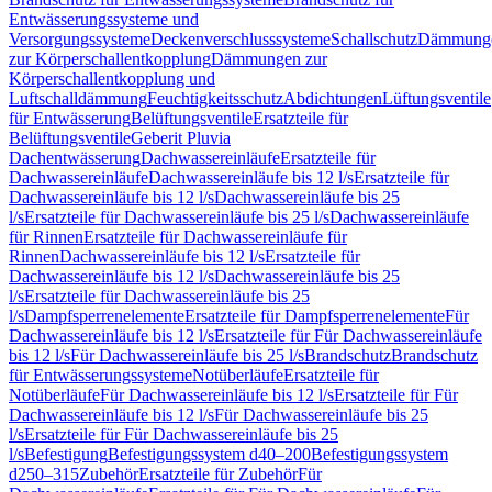
Entwässerungssysteme und
Versorgungssysteme
Deckenverschlusssysteme
Schallschutz
Dämmung
zur Körperschallentkopplung
Dämmungen zur
Körperschallentkopplung und
Luftschalldämmung
Feuchtigkeitsschutz
Abdichtungen
Lüftungsventile
für Entwässerung
Belüftungsventile
Ersatzteile für
Belüftungsventile
Geberit Pluvia
Dachentwässerung
Dachwassereinläufe
Ersatzteile für
Dachwassereinläufe
Dachwassereinläufe bis 12 l/s
Ersatzteile für
Dachwassereinläufe bis 12 l/s
Dachwassereinläufe bis 25
l/s
Ersatzteile für Dachwassereinläufe bis 25 l/s
Dachwassereinläufe
für Rinnen
Ersatzteile für Dachwassereinläufe für
Rinnen
Dachwassereinläufe bis 12 l/s
Ersatzteile für
Dachwassereinläufe bis 12 l/s
Dachwassereinläufe bis 25
l/s
Ersatzteile für Dachwassereinläufe bis 25
l/s
Dampfsperrenelemente
Ersatzteile für Dampfsperrenelemente
Für
Dachwassereinläufe bis 12 l/s
Ersatzteile für Für Dachwassereinläufe
bis 12 l/s
Für Dachwassereinläufe bis 25 l/s
Brandschutz
Brandschutz
für Entwässerungssysteme
Notüberläufe
Ersatzteile für
Notüberläufe
Für Dachwassereinläufe bis 12 l/s
Ersatzteile für Für
Dachwassereinläufe bis 12 l/s
Für Dachwassereinläufe bis 25
l/s
Ersatzteile für Für Dachwassereinläufe bis 25
l/s
Befestigung
Befestigungssystem d40–200
Befestigungssystem
d250–315
Zubehör
Ersatzteile für Zubehör
Für