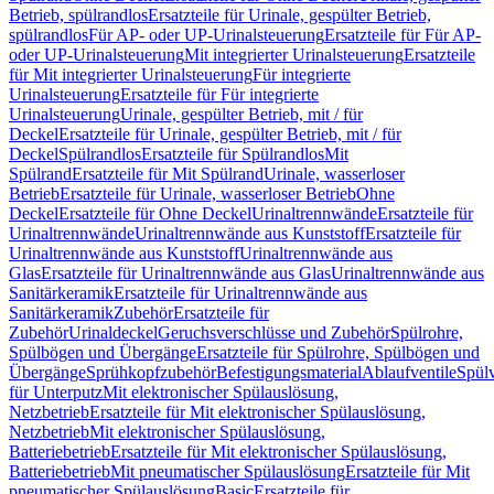
Betrieb, spülrandlos
Ersatzteile für Urinale, gespülter Betrieb,
spülrandlos
Für AP- oder UP-Urinalsteuerung
Ersatzteile für Für AP-
oder UP-Urinalsteuerung
Mit integrierter Urinalsteuerung
Ersatzteile
für Mit integrierter Urinalsteuerung
Für integrierte
Urinalsteuerung
Ersatzteile für Für integrierte
Urinalsteuerung
Urinale, gespülter Betrieb, mit / für
Deckel
Ersatzteile für Urinale, gespülter Betrieb, mit / für
Deckel
Spülrandlos
Ersatzteile für Spülrandlos
Mit
Spülrand
Ersatzteile für Mit Spülrand
Urinale, wasserloser
Betrieb
Ersatzteile für Urinale, wasserloser Betrieb
Ohne
Deckel
Ersatzteile für Ohne Deckel
Urinaltrennwände
Ersatzteile für
Urinaltrennwände
Urinaltrennwände aus Kunststoff
Ersatzteile für
Urinaltrennwände aus Kunststoff
Urinaltrennwände aus
Glas
Ersatzteile für Urinaltrennwände aus Glas
Urinaltrennwände aus
Sanitärkeramik
Ersatzteile für Urinaltrennwände aus
Sanitärkeramik
Zubehör
Ersatzteile für
Zubehör
Urinaldeckel
Geruchsverschlüsse und Zubehör
Spülrohre,
Spülbögen und Übergänge
Ersatzteile für Spülrohre, Spülbögen und
Übergänge
Sprühkopfzubehör
Befestigungsmaterial
Ablaufventile
Spülv
für Unterputz
Mit elektronischer Spülauslösung,
Netzbetrieb
Ersatzteile für Mit elektronischer Spülauslösung,
Netzbetrieb
Mit elektronischer Spülauslösung,
Batteriebetrieb
Ersatzteile für Mit elektronischer Spülauslösung,
Batteriebetrieb
Mit pneumatischer Spülauslösung
Ersatzteile für Mit
pneumatischer Spülauslösung
Basic
Ersatzteile für