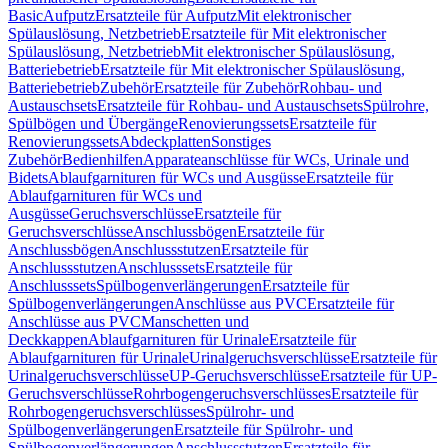
Basic
Aufputz
Ersatzteile für Aufputz
Mit elektronischer
Spülauslösung, Netzbetrieb
Ersatzteile für Mit elektronischer
Spülauslösung, Netzbetrieb
Mit elektronischer Spülauslösung,
Batteriebetrieb
Ersatzteile für Mit elektronischer Spülauslösung,
Batteriebetrieb
Zubehör
Ersatzteile für Zubehör
Rohbau- und
Austauschsets
Ersatzteile für Rohbau- und Austauschsets
Spülrohre,
Spülbögen und Übergänge
Renovierungssets
Ersatzteile für
Renovierungssets
Abdeckplatten
Sonstiges
Zubehör
Bedienhilfen
Apparateanschlüsse für WCs, Urinale und
Bidets
Ablaufgarnituren für WCs und Ausgüsse
Ersatzteile für
Ablaufgarnituren für WCs und
Ausgüsse
Geruchsverschlüsse
Ersatzteile für
Geruchsverschlüsse
Anschlussbögen
Ersatzteile für
Anschlussbögen
Anschlussstutzen
Ersatzteile für
Anschlussstutzen
Anschlusssets
Ersatzteile für
Anschlusssets
Spülbogenverlängerungen
Ersatzteile für
Spülbogenverlängerungen
Anschlüsse aus PVC
Ersatzteile für
Anschlüsse aus PVC
Manschetten und
Deckkappen
Ablaufgarnituren für Urinale
Ersatzteile für
Ablaufgarnituren für Urinale
Urinalgeruchsverschlüsse
Ersatzteile für
Urinalgeruchsverschlüsse
UP-Geruchsverschlüsse
Ersatzteile für UP-
Geruchsverschlüsse
Rohrbogengeruchsverschlüsses
Ersatzteile für
Rohrbogengeruchsverschlüsses
Spülrohr- und
Spülbogenverlängerungen
Ersatzteile für Spülrohr- und
Spülbogenverlängerungen
Anschlussstutzen
Ersatzteile für