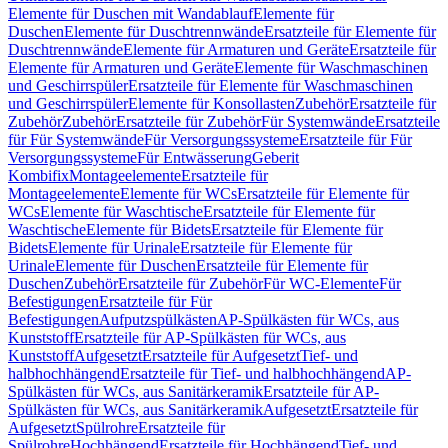
Elemente für Duschen mit Wandablauf
Elemente für
Duschen
Elemente für Duschtrennwände
Ersatzteile für Elemente für
Duschtrennwände
Elemente für Armaturen und Geräte
Ersatzteile für
Elemente für Armaturen und Geräte
Elemente für Waschmaschinen
und Geschirrspüler
Ersatzteile für Elemente für Waschmaschinen
und Geschirrspüler
Elemente für Konsollasten
Zubehör
Ersatzteile für
Zubehör
Zubehör
Ersatzteile für Zubehör
Für Systemwände
Ersatzteile
für Für Systemwände
Für Versorgungssysteme
Ersatzteile für Für
Versorgungssysteme
Für Entwässerung
Geberit
Kombifix
Montageelemente
Ersatzteile für
Montageelemente
Elemente für WCs
Ersatzteile für Elemente für
WCs
Elemente für Waschtische
Ersatzteile für Elemente für
Waschtische
Elemente für Bidets
Ersatzteile für Elemente für
Bidets
Elemente für Urinale
Ersatzteile für Elemente für
Urinale
Elemente für Duschen
Ersatzteile für Elemente für
Duschen
Zubehör
Ersatzteile für Zubehör
Für WC-Elemente
Für
Befestigungen
Ersatzteile für Für
Befestigungen
Aufputzspülkästen
AP-Spülkästen für WCs, aus
Kunststoff
Ersatzteile für AP-Spülkästen für WCs, aus
Kunststoff
Aufgesetzt
Ersatzteile für Aufgesetzt
Tief- und
halbhochhängend
Ersatzteile für Tief- und halbhochhängend
AP-
Spülkästen für WCs, aus Sanitärkeramik
Ersatzteile für AP-
Spülkästen für WCs, aus Sanitärkeramik
Aufgesetzt
Ersatzteile für
Aufgesetzt
Spülrohre
Ersatzteile für
Spülrohre
Hochhängend
Ersatzteile für Hochhängend
Tief- und