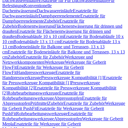
Dachwassereinläufe
Ersatzteile für Für Dachwassereinläufe
Für
Befestigung
Konventionelle
Dachentwässerung
Dachwassereinläufe
Ersatzteile für
Dachwassereinläufe
Dampfsperrenelemente
Ersatzteile für
Dampfsperrenelemente
Zubehör
Ersatzteile für
Zubehör
Bodenentwässerung
Flächenentwässerung für drinnen und
draußen
Ersatzteile für Flächenentwässerung für drinnen und
draußen
Bodenabläufe 10 x 10 cm
Ersatzteile für Bodenabläufe 10 x
10 cm
Bodenabläufe 13 x 13 cm
Ersatzteile für Bodenabläufe 13 x
13 cm
Bodeneinläufe für Balkone und Terrassen, 13 x 13
cm
Ersatzteile für Bodeneinläufe für Balkone und Terrassen, 13 x 13
cm
Zubehör
Ersatzteile für Zubehör
Werkzeuge und
Netzwerkkomponenten
Werkzeuge
Werkzeuge für Geberit
FlowFit
Ersatzteile für Werkzeuge für Geberit
FlowFit
Handpresswerkzeuge
Ersatzteile für
Handpresswerkzeuge
Presswerkzeuge Kompatibilität [1]
Ersatzteile
für Presswerkzeuge Kompatibilität [1]
Presswerkzeuge
Kompatibilität [2]
Ersatzteile für Presswerkzeuge Kompatibilität
[2]
Rohrbearbeitungswerkzeuge
Ersatzteile für
Rohrbearbeitungswerkzeuge
Abpressstopfen
Ersatzteile für
Abpressstopfen
Prüfmittel
Zubehör
Ersatzteile für Zubehör
Werkzeuge
für Geberit PushFit
Ersatzteile für Werkzeuge für Geberit
PushFit
Rohrbearbeitungswerkzeuge
Ersatzteile für
Rohrbearbeitungswerkzeuge
Abpressstopfen
Werkzeuge für Geberit
Mepla
Ersatzteile für Werkzeuge für Geberit