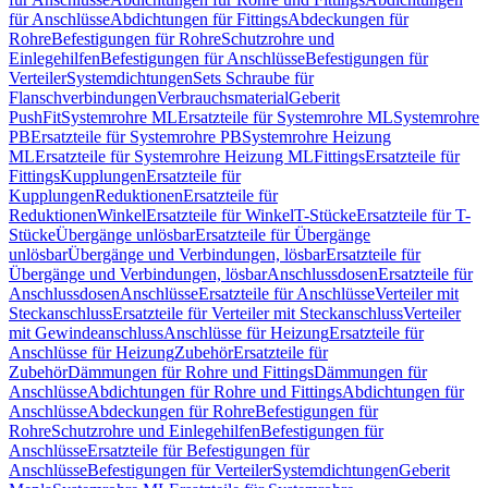
für Anschlüsse
Abdichtungen für Fittings
Abdeckungen für
Rohre
Befestigungen für Rohre
Schutzrohre und
Einlegehilfen
Befestigungen für Anschlüsse
Befestigungen für
Verteiler
Systemdichtungen
Sets Schraube für
Flanschverbindungen
Verbrauchsmaterial
Geberit
PushFit
Systemrohre ML
Ersatzteile für Systemrohre ML
Systemrohre
PB
Ersatzteile für Systemrohre PB
Systemrohre Heizung
ML
Ersatzteile für Systemrohre Heizung ML
Fittings
Ersatzteile für
Fittings
Kupplungen
Ersatzteile für
Kupplungen
Reduktionen
Ersatzteile für
Reduktionen
Winkel
Ersatzteile für Winkel
T-Stücke
Ersatzteile für T-
Stücke
Übergänge unlösbar
Ersatzteile für Übergänge
unlösbar
Übergänge und Verbindungen, lösbar
Ersatzteile für
Übergänge und Verbindungen, lösbar
Anschlussdosen
Ersatzteile für
Anschlussdosen
Anschlüsse
Ersatzteile für Anschlüsse
Verteiler mit
Steckanschluss
Ersatzteile für Verteiler mit Steckanschluss
Verteiler
mit Gewindeanschluss
Anschlüsse für Heizung
Ersatzteile für
Anschlüsse für Heizung
Zubehör
Ersatzteile für
Zubehör
Dämmungen für Rohre und Fittings
Dämmungen für
Anschlüsse
Abdichtungen für Rohre und Fittings
Abdichtungen für
Anschlüsse
Abdeckungen für Rohre
Befestigungen für
Rohre
Schutzrohre und Einlegehilfen
Befestigungen für
Anschlüsse
Ersatzteile für Befestigungen für
Anschlüsse
Befestigungen für Verteiler
Systemdichtungen
Geberit