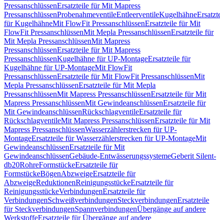
Pressanschlüssen
Ersatzteile für Mit Mapress
Pressanschlüssen
Probenahmeventile
Entleerventile
Kugelhähne
Ersatzt
für Kugelhähne
Mit FlowFit Pressanschlüssen
Ersatzteile für Mit
FlowFit Pressanschlüssen
Mit Mepla Pressanschlüssen
Ersatzteile für
Mit Mepla Pressanschlüssen
Mit Mapress
Pressanschlüssen
Ersatzteile für Mit Mapress
Pressanschlüssen
Kugelhähne für UP-Montage
Ersatzteile für
Kugelhähne für UP-Montage
Mit FlowFit
Pressanschlüssen
Ersatzteile für Mit FlowFit Pressanschlüssen
Mit
Mepla Pressanschlüssen
Ersatzteile für Mit Mepla
Pressanschlüssen
Mit Mapress Pressanschlüssen
Ersatzteile für Mit
Mapress Pressanschlüssen
Mit Gewindeanschlüssen
Ersatzteile für
Mit Gewindeanschlüssen
Rückschlagventile
Ersatzteile für
Rückschlagventile
Mit Mapress Pressanschlüssen
Ersatzteile für Mit
Mapress Pressanschlüssen
Wasserzählerstrecken für UP-
Montage
Ersatzteile für Wasserzählerstrecken für UP-Montage
Mit
Gewindeanschlüssen
Ersatzteile für Mit
Gewindeanschlüssen
Gebäude-Entwässerungssysteme
Geberit Silent-
db20
Rohre
Formstücke
Ersatzteile für
Formstücke
Bögen
Abzweige
Ersatzteile für
Abzweige
Reduktionen
Reinigungsstücke
Ersatzteile für
Reinigungsstücke
Verbindungen
Ersatzteile für
Verbindungen
Schweißverbindungen
Steckverbindungen
Ersatzteile
für Steckverbindungen
Spannverbindungen
Übergänge auf andere
Werkstoffe
Ersatzteile für Übergänge auf andere