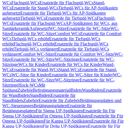
WCs
Flachspül-WCs
Ersatzteile für Flachspül-WCs
Stand-
WCs
Ersatzteile für Stand-WCs
Tiefspül-WCs für AP-Spülkasten
aufgesetzt
Ersatzteile für Tiefspül-WCs für AP-Spülkasten
aufgesetzt
Tiefspül-WCs
Ersatzteile für Tiefspül-WCs
Flachspül-
WCs
Ersatzteile für Flachspül-WCs
AP-Spülkästen für WCs, aus
Sanitärkeramik
Aufgesetzt
WC-Sitze
Ersatzteile für WC-Sitze
WC-
Sitze
Ersatzteile für WC-Sitze
Comfort WCs
Ersatzteile für Comfort
WCs
Tiefspül-WCs erhöht
Ersatzteile für Tiefspül-WCs
erhöht
Flachspül-WCs erhöht
Ersatzteile für Flachspül-WCs
erhöht
Tiefspül-WCs verlängert
Ersatzteile für Tiefspül-WCs
verlängert
Comfort WC-Sitze
Ersatzteile für Comfort WC-Sitze
WC-
Sitze
Ersatzteile für WC-Sitze
WC-Sitzringe
Ersatzteile für WC-
Sitzringe
WCs für Kinder
Ersatzteile für WCs für Kinder
Wand-
WCs
Ersatzteile für Wand-WCs
Stand-WCs
Ersatzteile für Stand-
WCs
WC-Sitze für Kinder
Ersatzteile für WC-Sitze für Kinder
WC-
Sitze
Ersatzteile für WC-Sitze
WC-Sitzringe
Ersatzteile für WC-
Sitzringe
Hock-WCs
Mit
Spülung
Zubehör
Befestigungsmaterial
Bidets
Wandbidets
Ersatzteile
für Wandbidets
Standbidets
Ersatzteile für
Standbidets
Zubehör
Ersatzteile für Zubehör
Betätigungsplatten und
WC-Steuerungen
Betätigungsplatten
Ersatzteile für
Betätigungsplatten
Für Sigma UP-Spülkästen
Ersatzteile für Für
Sigma UP-Spülkästen
Für Omega UP-Spülkästen
Ersatzteile für Für
Omega UP-Spülkästen
Für Kappa UP-Spülkästen
Ersatzteile für Für
Kappa UP-Spülkästen
Für Delta UP-Spülkästen
Ersatzteile für Für