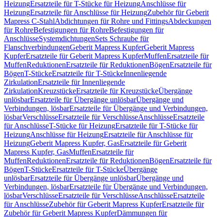
Heizung
Ersatzteile für T-Stücke für Heizung
Anschlüsse für
Heizung
Ersatzteile für Anschlüsse für Heizung
Zubehör für Geberit
Mapress C-Stahl
Abdichtungen für Rohre und Fittings
Abdeckungen
für Rohre
Befestigungen für Rohre
Befestigungen für
Anschlüsse
Systemdichtungen
Sets Schraube für
Flanschverbindungen
Geberit Mapress Kupfer
Geberit Mapress
Kupfer
Ersatzteile für Geberit Mapress Kupfer
Muffen
Ersatzteile für
Muffen
Reduktionen
Ersatzteile für Reduktionen
Bögen
Ersatzteile für
Bögen
T-Stücke
Ersatzteile für T-Stücke
Innenliegende
Zirkulation
Ersatzteile für Innenliegende
Zirkulation
Kreuzstücke
Ersatzteile für Kreuzstücke
Übergänge
unlösbar
Ersatzteile für Übergänge unlösbar
Übergänge und
Verbindungen, lösbar
Ersatzteile für Übergänge und Verbindungen,
lösbar
Verschlüsse
Ersatzteile für Verschlüsse
Anschlüsse
Ersatzteile
für Anschlüsse
T-Stücke für Heizung
Ersatzteile für T-Stücke für
Heizung
Anschlüsse für Heizung
Ersatzteile für Anschlüsse für
Heizung
Geberit Mapress Kupfer, Gas
Ersatzteile für Geberit
Mapress Kupfer, Gas
Muffen
Ersatzteile für
Muffen
Reduktionen
Ersatzteile für Reduktionen
Bögen
Ersatzteile für
Bögen
T-Stücke
Ersatzteile für T-Stücke
Übergänge
unlösbar
Ersatzteile für Übergänge unlösbar
Übergänge und
Verbindungen, lösbar
Ersatzteile für Übergänge und Verbindungen,
lösbar
Verschlüsse
Ersatzteile für Verschlüsse
Anschlüsse
Ersatzteile
für Anschlüsse
Zubehör für Geberit Mapress Kupfer
Ersatzteile für
Zubehör für Geberit Mapress Kupfer
Dämmungen für