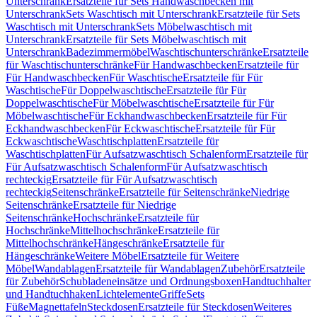
Unterschrank
Ersatzteile für Sets Handwaschbecken mit
Unterschrank
Sets Waschtisch mit Unterschrank
Ersatzteile für Sets
Waschtisch mit Unterschrank
Sets Möbelwaschtisch mit
Unterschrank
Ersatzteile für Sets Möbelwaschtisch mit
Unterschrank
Badezimmermöbel
Waschtischunterschränke
Ersatzteile
für Waschtischunterschränke
Für Handwaschbecken
Ersatzteile für
Für Handwaschbecken
Für Waschtische
Ersatzteile für Für
Waschtische
Für Doppelwaschtische
Ersatzteile für Für
Doppelwaschtische
Für Möbelwaschtische
Ersatzteile für Für
Möbelwaschtische
Für Eckhandwaschbecken
Ersatzteile für Für
Eckhandwaschbecken
Für Eckwaschtische
Ersatzteile für Für
Eckwaschtische
Waschtischplatten
Ersatzteile für
Waschtischplatten
Für Aufsatzwaschtisch Schalenform
Ersatzteile für
Für Aufsatzwaschtisch Schalenform
Für Aufsatzwaschtisch
rechteckig
Ersatzteile für Für Aufsatzwaschtisch
rechteckig
Seitenschränke
Ersatzteile für Seitenschränke
Niedrige
Seitenschränke
Ersatzteile für Niedrige
Seitenschränke
Hochschränke
Ersatzteile für
Hochschränke
Mittelhochschränke
Ersatzteile für
Mittelhochschränke
Hängeschränke
Ersatzteile für
Hängeschränke
Weitere Möbel
Ersatzteile für Weitere
Möbel
Wandablagen
Ersatzteile für Wandablagen
Zubehör
Ersatzteile
für Zubehör
Schubladeneinsätze und Ordnungsboxen
Handtuchhalter
und Handtuchhaken
Lichtelemente
Griffe
Sets
Füße
Magnettafeln
Steckdosen
Ersatzteile für Steckdosen
Weiteres