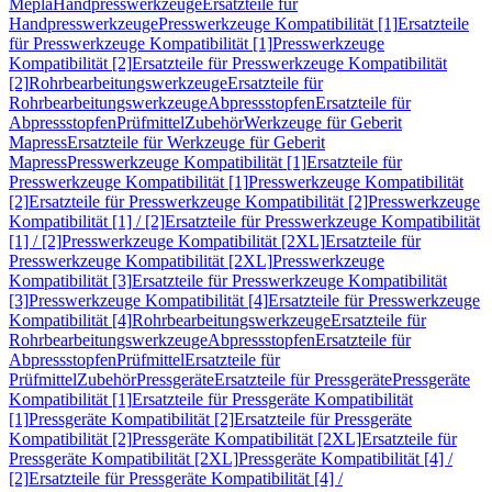
Mepla
Handpresswerkzeuge
Ersatzteile für
Handpresswerkzeuge
Presswerkzeuge Kompatibilität [1]
Ersatzteile
für Presswerkzeuge Kompatibilität [1]
Presswerkzeuge
Kompatibilität [2]
Ersatzteile für Presswerkzeuge Kompatibilität
[2]
Rohrbearbeitungswerkzeuge
Ersatzteile für
Rohrbearbeitungswerkzeuge
Abpressstopfen
Ersatzteile für
Abpressstopfen
Prüfmittel
Zubehör
Werkzeuge für Geberit
Mapress
Ersatzteile für Werkzeuge für Geberit
Mapress
Presswerkzeuge Kompatibilität [1]
Ersatzteile für
Presswerkzeuge Kompatibilität [1]
Presswerkzeuge Kompatibilität
[2]
Ersatzteile für Presswerkzeuge Kompatibilität [2]
Presswerkzeuge
Kompatibilität [1] / [2]
Ersatzteile für Presswerkzeuge Kompatibilität
[1] / [2]
Presswerkzeuge Kompatibilität [2XL]
Ersatzteile für
Presswerkzeuge Kompatibilität [2XL]
Presswerkzeuge
Kompatibilität [3]
Ersatzteile für Presswerkzeuge Kompatibilität
[3]
Presswerkzeuge Kompatibilität [4]
Ersatzteile für Presswerkzeuge
Kompatibilität [4]
Rohrbearbeitungswerkzeuge
Ersatzteile für
Rohrbearbeitungswerkzeuge
Abpressstopfen
Ersatzteile für
Abpressstopfen
Prüfmittel
Ersatzteile für
Prüfmittel
Zubehör
Pressgeräte
Ersatzteile für Pressgeräte
Pressgeräte
Kompatibilität [1]
Ersatzteile für Pressgeräte Kompatibilität
[1]
Pressgeräte Kompatibilität [2]
Ersatzteile für Pressgeräte
Kompatibilität [2]
Pressgeräte Kompatibilität [2XL]
Ersatzteile für
Pressgeräte Kompatibilität [2XL]
Pressgeräte Kompatibilität [4] /
[2]
Ersatzteile für Pressgeräte Kompatibilität [4] /