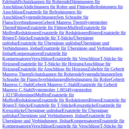
Edelstahl
Schutzkappen für Rohrende
Dämmungen für
Anschlüsse
Abdichtungen für Rohre und Fittings
Befestigungen für
Anschlüsse
Ersatzteile für Befestigungen für
Anschlüsse
Systemdichtungen
Sets Schraube für
Flanschverbindungen
Geberit Mapress Therm
Systemrohre
Therm
Fittings
Ersatzteile für Fittings
Muffen
Ersatzteile für
Muffen
Reduktionen
Ersatzteile für Reduktionen
Bögen
Ersatzteile für
Bögen
T-Stücke
Ersatzteile für T-Stücke
Übergänge
unlösbar
Ersatzteile für Übergänge unlösbar
Übergänge und
Verbindungen, lösbar
Ersatzteile für Übergänge und Verbindungen,
lösbar
Kompensatoren
Ersatzteile für
Kompensatoren
Verschlüsse
Ersatzteile für Verschlüsse
T-Stücke für
Heizung
Ersatzteile für T-Stücke für Heizung
Anschlüsse für
Heizung
Ersatzteile für Anschlüsse für Heizung
Zubehör für Geberit
Mapress Therm
Schutzkappen für Rohrende
Systemdichtungen
Sets
Schraube für Flanschverbindungen
Befestigungen für Rohre
Geberit
Mapress C-Stahl
Geberit Mapress C-Stahl
Ersatzteile für Geberit
Mapress C-Stahl
Systemrohre 1.0034
Systemrohre
1.0215
Rohrnippel
Muffen
Ersatzteile für
Muffen
Reduktionen
Ersatzteile für Reduktionen
Bögen
Ersatzteile für
Bögen
T-Stücke
Ersatzteile für T-Stücke
Kreuzstücke
Ersatzteile für
Kreuzstücke
Übergänge unlösbar
Ersatzteile für Übergänge
unlösbar
Übergänge und Verbindungen, lösbar
Ersatzteile für
Übergänge und Verbindungen, lösbar
Kompensatoren
Ersatzteile für
Kompensatoren
Verschlüsse
Ersatzteile für Verschlüsse
T-Stücke für