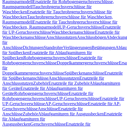
Raumsparmodell
Ersatzteile für Rohrbogengeruchsverschlüsse,
Raumsparmodell
Tauchrohrgeruchsverschlüsse für
Waschbecken
Ersatzteile für Tauchrohrgeruchsverschlüsse für
Waschbecken
Tauchrohrgeruchsverschlüsse für Waschbecken,
Raumsparmodell
Ersatzteile für Tauchrohrgeruchsverschlüsse für
Waschbecken, Raumsparmodell
UP-Geruchsverschlüsse
Ersatzteile
für UP-Geruchsverschlüsse
Waschbeckenanschlüsse
Ersatzteile für
Waschbeckenanschlüsse
Anschlussstutzen
Anschlussbögen
Abdeckung
für
Anschlüsse
Dichtungen
Standrohre
Verlängerungen
Betätigungen
Ablauf
für Spülbecken
Ersatzteile für Ablaufgarnituren für
Spülbecken
Rohrbogengeruchsverschlüsse
Ersatzteile für
Rohrbogengeruchsverschlüsse
Doppelkammergeruchsverschlüsse
Ersa
für
Doppelkammergeruchsverschlüsse
Spülbeckenanschlüsse
Ersatzteile
für Spülbeckenanschlüsse
Anschlussstutzen
Ersatzteile für
Anschlussstutzen
Zubehör
Ersatzteile für Zubehör
Ablaufgarnituren
für Geräte
Ersatzteile für Ablaufgarnituren für
Geräte
Rohrbogengeruchsverschlüsse
Ersatzteile für
Rohrbogengeruchsverschlüsse
UP-Geruchsverschlüsse
Ersatzteile für
UP-Geruchsverschlüsse
AP-Geruchsverschlüsse
Ersatzteile für AP-
Geruchsverschlüsse
Anschlüsse
Ersatzteile für
Anschlüsse
Zubehör
Ablaufgarnituren für Ausgussbecken
Ersatzteile
für Ablaufgarnituren für
Ausgussbecken
Geruchsverschlüsse
Ersatzteile für