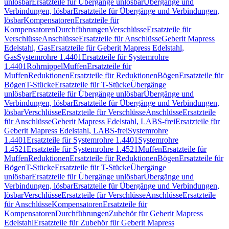
unlösbar
Ersatzteile für Übergänge unlösbar
Übergänge und
Verbindungen, lösbar
Ersatzteile für Übergänge und Verbindungen,
lösbar
Kompensatoren
Ersatzteile für
Kompensatoren
Durchführungen
Verschlüsse
Ersatzteile für
Verschlüsse
Anschlüsse
Ersatzteile für Anschlüsse
Geberit Mapress
Edelstahl, Gas
Ersatzteile für Geberit Mapress Edelstahl,
Gas
Systemrohre 1.4401
Ersatzteile für Systemrohre
1.4401
Rohrnippel
Muffen
Ersatzteile für
Muffen
Reduktionen
Ersatzteile für Reduktionen
Bögen
Ersatzteile für
Bögen
T-Stücke
Ersatzteile für T-Stücke
Übergänge
unlösbar
Ersatzteile für Übergänge unlösbar
Übergänge und
Verbindungen, lösbar
Ersatzteile für Übergänge und Verbindungen,
lösbar
Verschlüsse
Ersatzteile für Verschlüsse
Anschlüsse
Ersatzteile
für Anschlüsse
Geberit Mapress Edelstahl, LABS-frei
Ersatzteile für
Geberit Mapress Edelstahl, LABS-frei
Systemrohre
1.4401
Ersatzteile für Systemrohre 1.4401
Systemrohre
1.4521
Ersatzteile für Systemrohre 1.4521
Muffen
Ersatzteile für
Muffen
Reduktionen
Ersatzteile für Reduktionen
Bögen
Ersatzteile für
Bögen
T-Stücke
Ersatzteile für T-Stücke
Übergänge
unlösbar
Ersatzteile für Übergänge unlösbar
Übergänge und
Verbindungen, lösbar
Ersatzteile für Übergänge und Verbindungen,
lösbar
Verschlüsse
Ersatzteile für Verschlüsse
Anschlüsse
Ersatzteile
für Anschlüsse
Kompensatoren
Ersatzteile für
Kompensatoren
Durchführungen
Zubehör für Geberit Mapress
Edelstahl
Ersatzteile für Zubehör für Geberit Mapress