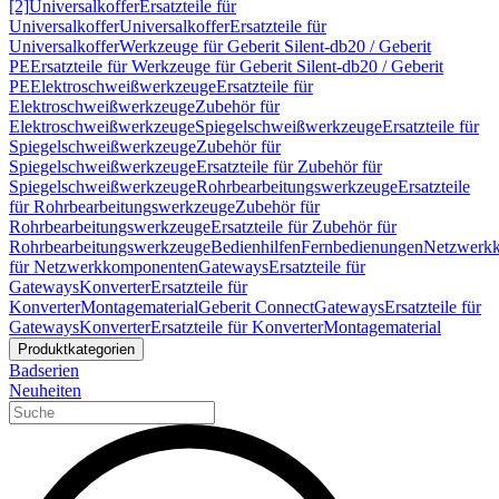
[2]
Universalkoffer
Ersatzteile für
Universalkoffer
Universalkoffer
Ersatzteile für
Universalkoffer
Werkzeuge für Geberit Silent-db20 / Geberit
PE
Ersatzteile für Werkzeuge für Geberit Silent-db20 / Geberit
PE
Elektroschweißwerkzeuge
Ersatzteile für
Elektroschweißwerkzeuge
Zubehör für
Elektroschweißwerkzeuge
Spiegelschweißwerkzeuge
Ersatzteile für
Spiegelschweißwerkzeuge
Zubehör für
Spiegelschweißwerkzeuge
Ersatzteile für Zubehör für
Spiegelschweißwerkzeuge
Rohrbearbeitungswerkzeuge
Ersatzteile
für Rohrbearbeitungswerkzeuge
Zubehör für
Rohrbearbeitungswerkzeuge
Ersatzteile für Zubehör für
Rohrbearbeitungswerkzeuge
Bedienhilfen
Fernbedienungen
Netzwerk
für Netzwerkkomponenten
Gateways
Ersatzteile für
Gateways
Konverter
Ersatzteile für
Konverter
Montagematerial
Geberit Connect
Gateways
Ersatzteile für
Gateways
Konverter
Ersatzteile für Konverter
Montagematerial
Produktkategorien
Badserien
Neuheiten