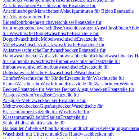
Anschlussstutzen
Anschlussbögen
Ersatzteile für
Anschlussbögen
Manschetten
Ablaufgarnituren für Bidets
Ersatzteile
für Ablaufgarnituren für
Bidets
Rohrbogengeruchsverschlüsse
Ersatzteile für
Rohrbogengeruchsverschlüsse
Anschlussstutzen
Anschlussbögen
Abde
für Waschtische
Doppelwaschtische
Ersatzteile für
Doppelwaschtische
Möbelwaschtische
Ersatzteile für
Möbelwaschtische
Aufsatzwaschtische
Ersatzteile für
Aufsatzwaschtische
Handwaschbecken
Ersatzteile für
Handwaschbecken
Aufsatzhandwaschbecken
Eckhandwaschbecken
H
für Halbeinbauwaschtische
Einbauwaschtische
Ersatzteile für
Einbauwaschtische
Unterbauwaschtische
Ersatzteile für
Unterbauwaschtische
Eckwaschtische
Waschtische
Comfort
Waschtische für Kinder
Ersatzteile für Waschtische für
Kinder
Waschtische
Waschrinnen
Ersatzteile für Waschrinnen
Weitere
Becken
Ersatzteile für Weitere Becken
Ausgussbecken
Ersatzteile für
Ausgussbecken
Ausgüsse
Ersatzteile für
Ausgüsse
Mehrzweckbecken
Ersatzteile für
Mehrzweckbecken
Gipsfangbecken
Waschtische für
Klassenräume
Ersatzteile für Waschtische für
Klassenräume
Zubehör
Säulen
Ersatzteile für
Säulen
Halbsäulen
Ersatzteile für
Halbsäulen
Zubehör
Ablaufkappen
Handtuchhalter
Befestigungsmateria
Waschtisch mit Unterschrank
Sets Handwaschbecken mit