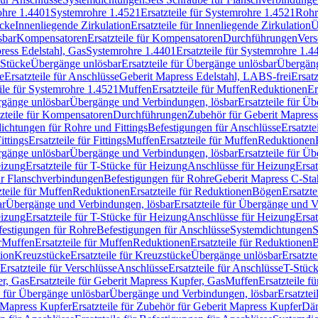
rohre 1.4401
Systemrohre 1.4521
Ersatzteile für Systemrohre 1.4521
Rohr
ücke
Innenliegende Zirkulation
Ersatzteile für Innenliegende Zirkulation
Ü
sbar
Kompensatoren
Ersatzteile für Kompensatoren
Durchführungen
Vers
press Edelstahl, Gas
Systemrohre 1.4401
Ersatzteile für Systemrohre 1.4
-Stücke
Übergänge unlösbar
Ersatzteile für Übergänge unlösbar
Übergäng
e
Ersatzteile für Anschlüsse
Geberit Mapress Edelstahl, LABS-frei
Ersat
eile für Systemrohre 1.4521
Muffen
Ersatzteile für Muffen
Reduktionen
Er
ergänge unlösbar
Übergänge und Verbindungen, lösbar
Ersatzteile für Ü
tzteile für Kompensatoren
Durchführungen
Zubehör für Geberit Mapress
ichtungen für Rohre und Fittings
Befestigungen für Anschlüsse
Ersatzte
ittings
Ersatzteile für Fittings
Muffen
Ersatzteile für Muffen
Reduktionen
ergänge unlösbar
Übergänge und Verbindungen, lösbar
Ersatzteile für Ü
eizung
Ersatzteile für T-Stücke für Heizung
Anschlüsse für Heizung
Ersat
ür Flanschverbindungen
Befestigungen für Rohre
Geberit Mapress C-Sta
zteile für Muffen
Reduktionen
Ersatzteile für Reduktionen
Bögen
Ersatzte
ar
Übergänge und Verbindungen, lösbar
Ersatzteile für Übergänge und 
eizung
Ersatzteile für T-Stücke für Heizung
Anschlüsse für Heizung
Ersat
festigungen für Rohre
Befestigungen für Anschlüsse
Systemdichtungen
S
r
Muffen
Ersatzteile für Muffen
Reduktionen
Ersatzteile für Reduktionen
tion
Kreuzstücke
Ersatzteile für Kreuzstücke
Übergänge unlösbar
Ersatzt
Ersatzteile für Verschlüsse
Anschlüsse
Ersatzteile für Anschlüsse
T-Stück
r, Gas
Ersatzteile für Geberit Mapress Kupfer, Gas
Muffen
Ersatzteile f
e für Übergänge unlösbar
Übergänge und Verbindungen, lösbar
Ersatzte
 Mapress Kupfer
Ersatzteile für Zubehör für Geberit Mapress Kupfer
Däm