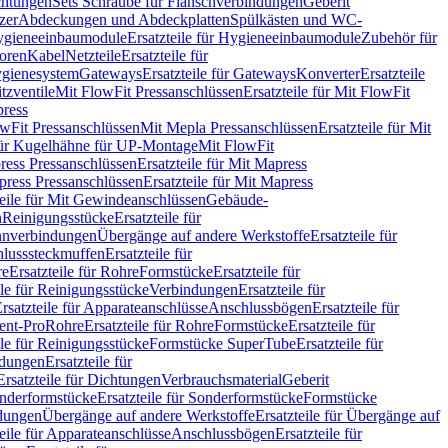
chtungen
Sets Schraube für Flanschverbindungen
Geberit
zer
Abdeckungen und Abdeckplatten
Spülkästen und WC-
gieneeinbaumodule
Ersatzteile für Hygieneeinbaumodule
Zubehör für
oren
Kabel
Netzteile
Ersatzteile für
Hygienesystem
Gateways
Ersatzteile für Gateways
Konverter
Ersatzteile
itzventile
Mit FlowFit Pressanschlüssen
Ersatzteile für Mit FlowFit
press
lowFit Pressanschlüssen
Mit Mepla Pressanschlüssen
Ersatzteile für Mit
 für Kugelhähne für UP-Montage
Mit FlowFit
ress Pressanschlüssen
Ersatzteile für Mit Mapress
ress Pressanschlüssen
Ersatzteile für Mit Mapress
teile für Mit Gewindeanschlüssen
Gebäude-
n
Reinigungsstücke
Ersatzteile für
nverbindungen
Übergänge auf andere Werkstoffe
Ersatzteile für
lusssteckmuffen
Ersatzteile für
re
Ersatzteile für Rohre
Formstücke
Ersatzteile für
ile für Reinigungsstücke
Verbindungen
Ersatzteile für
rsatzteile für Apparateanschlüsse
Anschlussbögen
Ersatzteile für
lent-Pro
Rohre
Ersatzteile für Rohre
Formstücke
Ersatzteile für
ile für Reinigungsstücke
Formstücke SuperTube
Ersatzteile für
ndungen
Ersatzteile für
Ersatzteile für Dichtungen
Verbrauchsmaterial
Geberit
nderformstücke
Ersatzteile für Sonderformstücke
Formstücke
ndungen
Übergänge auf andere Werkstoffe
Ersatzteile für Übergänge auf
teile für Apparateanschlüsse
Anschlussbögen
Ersatzteile für