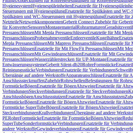
Fittings
Abdeckungen für Rohre
Befestigungen für Rohre
Befestigunge
Hygienesystem
Hygienespüleinheiten
Ersatzteile für Hygienespüleinhe
Steuerungen mit Hygienespülung
Ersatzteile für Spülkästen und WC
Spülkästen und WC-Steuerungen mit Hygienespülung
Ersatzteile fü
Netzteile
Netzwerkkomponenten
Geberit Connect Zubehör für Geberi
für Konverter
Sensoren
Montagematerial
Rohrarmaturen
Geradsitzventi
Pressanschlüssen
Mit Mepla Pressanschlüssen
Ersatzteile für Mit Mepl
Pressanschlüssen
Probenahmeventile
Entleerventile
Kugelhähne
Ersatzt
Mepla Pressanschlüssen
Mit Mapress Pressanschlüssen
Ersatzteile für
Pressanschlüssen
Ersatzteile für Mit FlowFit Pressanschlüssen
Mit Mep
Pressanschlüssen
Mit Gewindeanschlüssen
Ersatzteile für Mit Gewind
Pressanschlüssen
Wasserzählerstrecken für UP-Montage
Ersatzteile f
Entwässerungssysteme
Geberit Silent-db20
Rohre
Formstücke
Ersatztei
Reinigungsstücke
Verbindungen
Ersatzteile für Verbindungen
Schweiß
Übergänge auf andere Werkstoffe
Apparateanschlüsse
Ersatzteile für 
Anschlusssteckmuffen
Zubehör
Rohrschellen
Befestigungen für Rohrsc
Formstücke
Bögen
Ersatzteile für Bögen
Abzweige
Ersatzteile für Abz
Verbindungen
Steckverbindungen
Ersatzteile für Steckverbindungen
Kr
Anschlussbögen
Anschlussstutzen
Ersatzteile für Anschlussstutzen
Zub
Formstücke
Bögen
Ersatzteile für Bögen
Abzweige
Ersatzteile für Abz
Formstücke SuperTube
Bögen
Ersatzteile für Bögen
Abzweige
Ersatzte
Steckverbindungen
Krallverbindungen
Übergänge auf andere Werksto
PE
Rohre
Formstücke
Ersatzteile für Formstücke
Bögen
Abzweige
Redu
SuperTube
Sonderformstücke
Verbindungen
Ersatzteile für Verbindun
andere Werkstoffe
Gewindeverbindungen
Ersatzteile für Gewindever