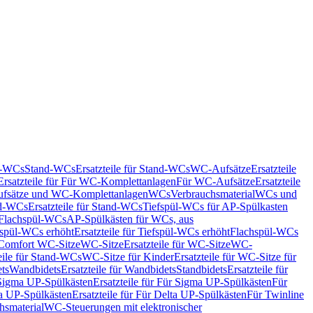
nd-WCs
Stand-WCs
Ersatzteile für Stand-WCs
WC-Aufsätze
Ersatzteile
Ersatzteile für Für WC-Komplettanlagen
Für WC-Aufsätze
Ersatzteile
fsätze und WC-Komplettanlagen
WCs
Verbrauchsmaterial
WCs und
d-WCs
Ersatzteile für Stand-WCs
Tiefspül-WCs für AP-Spülkasten
r Flachspül-WCs
AP-Spülkästen für WCs, aus
fspül-WCs erhöht
Ersatzteile für Tiefspül-WCs erhöht
Flachspül-WCs
r Comfort WC-Sitze
WC-Sitze
Ersatzteile für WC-Sitze
WC-
eile für Stand-WCs
WC-Sitze für Kinder
Ersatzteile für WC-Sitze für
ts
Wandbidets
Ersatzteile für Wandbidets
Standbidets
Ersatzteile für
Sigma UP-Spülkästen
Ersatzteile für Für Sigma UP-Spülkästen
Für
a UP-Spülkästen
Ersatzteile für Für Delta UP-Spülkästen
Für Twinline
hsmaterial
WC-Steuerungen mit elektronischer