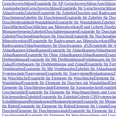
Geruchsverschlüsse
Ersatzteile für AP-Geruchsverschlüsse
Anschlüsse
Ausgussbecken
Geruchsverschlüsse
Ersatzteile für Geruchsverschlüsse
Ablaufventile
Zubehör
Ersatzteile für Zubehör
Duschen und Badewan
Duschrinnen
Zubehör für Duschrinnen
Ersatzteile für Zubehör für Du
Duschbodenabläufe
Wandabläufe
Ersatzteile für Wandabläufe
Zubehör 
Duschflächen
Duschflächen aus Mineralwerkstoff und Geberit Duofix 
Montageelemente
Zubehör
Duschabtrennungen
Ersatzteile für Duscha
Zubehör
Nischenablageboxen für Duschen
Ersatzteile für Nischenab
Mineralwerkstoff
Ersatzteile für Badewannen aus Mineralwerkstoff
Ba
Badewannen
Ablaufgarnituren für Duschwannen, d52
Ersatzteile für
Ablaufkappen
Ablaufkappen
Ersatzteile für Ablaufkappen
Ablaufgarni
Ablaufkappen
Ersatzteile für Ohne Ablaufkappen
Ablaufkappen
Ersatz
Drehbetätigung
Ersatzteile für Mit Drehbetätigung
Fertigbausets für D
Zulauf
Fertigbausets für Drehbetätigung und Zulauf
Ersatzteile für Fe
Ventilstopfen
Ersatzteile für Mit Ventilstopfen
Zubehör für Ablaufgarn
Systemwände
Tragsysteme
Ersatzteile für Tragsysteme
Beplankungen
Z
für Waschtische
Ersatzteile für Elemente für Waschtische
Elemente für 
Wandablauf
Ersatzteile für Elemente für Duschen mit Wandablauf
Ele
Elemente für Duschtrennwände
Elemente für Ausgussbecken
Ersatzte
Geschirrspüler
Ersatzteile für Elemente für Waschmaschinen und Gesc
Küchenspülen
Zubehör
Ersatzteile für Zubehör
Geberit GIS
Systemwän
Schalldämmung
Beplankungen
Montageelemente
Ersatzteile für Mont
für Bidets
Ersatzteile für Elemente für Bidets
Elemente für Urinale
Ersa
Duschen
Elemente für Duschtrennwände
Ersatzteile für Elemente fü
Geschirrspüler
Ersatzteile für Elemente für Waschmaschinen und Gesc