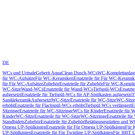
DE
WCs und Urinale
Geberit AquaClean Dusch-WCs
WC-Komplettanlag
für WC-Aufsätze
Für WC-Keramiken
Ersatzteile für Für WC-Kerami
für Für WC-Aufsätze
Zubehör
Ersatzteile für Zubehör
Für WC-Komplet
WC-Sitze
Wand-WCs
Ersatzteile für Wand-WCs
Tiefspül-WCs
Ersatzt
aufgesetzt
Ersatzteile für Tiefspül-WCs für AP-Spülkasten aufgesetzt
T
Sanitärkeramik
Aufgesetzt
WC-Sitze
Ersatzteile für WC-Sitze
WC-Sitze
erhöht
Ersatzteile für Flachspül-WCs erhöht
Tiefspül-WCs verlängert
E
Sitzringe
Ersatzteile für WC-Sitzringe
WCs für Kinder
Ersatzteile für 
Kinder
WC-Sitze
Ersatzteile für WC-Sitze
WC-Sitzringe
Ersatzteile fü
Standbidets
Zubehör
Ersatzteile für Zubehör
Betätigungsplatten und W
Omega UP-Spülkästen
Ersatzteile für Für Omega UP-Spülkästen
Für 
UP-Spülkästen
Ersatzteile für Für Twinline UP-Spülkästen
Für 300T U