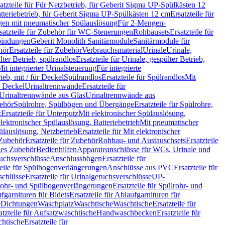
atzteile für Für Netzbetrieb, für Geberit Sigma UP-Spülkästen 12
tteriebetrieb, für Geberit Sigma UP-Spülkästen 12 cm
Ersatzteile für
gen mit pneumatischer Spülauslösung
Für 2-Mengen-
satzteile für Zubehör für WC-Steuerungen
Rohbausets
Ersatzteile für
bindungen
Geberit Monolith Sanitärmodule
Sanitärmodule für
hör
Ersatzteile für Zubehör
Verbrauchsmaterial
Urinale
Urinale,
lter Betrieb, spülrandlos
Ersatzteile für Urinale, gespülter Betrieb,
Mit integrierter Urinalsteuerung
Für integrierte
rieb, mit / für Deckel
Spülrandlos
Ersatzteile für Spülrandlos
Mit
e Deckel
Urinaltrennwände
Ersatzteile für
r Urinaltrennwände aus Glas
Urinaltrennwände aus
ehör
Spülrohre, Spülbögen und Übergänge
Ersatzteile für Spülrohre,
z
Ersatzteile für Unterputz
Mit elektronischer Spülauslösung,
 elektronischer Spülauslösung, Batteriebetrieb
Mit pneumatischer
ülauslösung, Netzbetrieb
Ersatzteile für Mit elektronischer
Zubehör
Ersatzteile für Zubehör
Rohbau- und Austauschsets
Ersatzteile
ges Zubehör
Bedienhilfen
Apparateanschlüsse für WCs, Urinale und
ruchsverschlüsse
Anschlussbögen
Ersatzteile für
teile für Spülbogenverlängerungen
Anschlüsse aus PVC
Ersatzteile für
schlüsse
Ersatzteile für Urinalgeruchsverschlüsse
UP-
rohr- und Spülbogenverlängerungen
Ersatzteile für Spülrohr- und
fgarnituren für Bidets
Ersatzteile für Ablaufgarnituren für
e
Dichtungen
Waschplatz
Waschtische
Waschtische
Ersatzteile für
atzteile für Aufsatzwaschtische
Handwaschbecken
Ersatzteile für
htische
Ersatzteile für