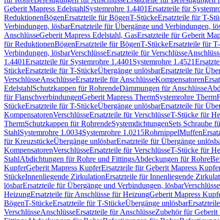
Geberit Mapress Edelstahl
Systemrohre 1.4401
Ersatzteile für System
Reduktionen
Bögen
Ersatzteile für Bögen
T-Stücke
Ersatzteile für T-St
Verbindungen, lösbar
Ersatzteile für Übergänge und Verbindungen, lö
Anschlüsse
Geberit Mapress Edelstahl, Gas
Ersatzteile für Geberit Ma
für Reduktionen
Bögen
Ersatzteile für Bögen
T-Stücke
Ersatzteile für T
Verbindungen, lösbar
Verschlüsse
Ersatzteile für Verschlüsse
Anschlüss
1.4401
Ersatzteile für Systemrohre 1.4401
Systemrohre 1.4521
Ersatzt
Stücke
Ersatzteile für T-Stücke
Übergänge unlösbar
Ersatzteile für Üb
Verschlüsse
Anschlüsse
Ersatzteile für Anschlüsse
Kompensatoren
Ersa
Edelstahl
Schutzkappen für Rohrende
Dämmungen für Anschlüsse
Abd
für Flanschverbindungen
Geberit Mapress Therm
Systemrohre Therm
F
Stücke
Ersatzteile für T-Stücke
Übergänge unlösbar
Ersatzteile für Üb
Kompensatoren
Verschlüsse
Ersatzteile für Verschlüsse
T-Stücke für H
Therm
Schutzkappen für Rohrende
Systemdichtungen
Sets Schraube f
Stahl
Systemrohre 1.0034
Systemrohre 1.0215
Rohrnippel
Muffen
Ersat
für Kreuzstücke
Übergänge unlösbar
Ersatzteile für Übergänge unlösb
Kompensatoren
Verschlüsse
Ersatzteile für Verschlüsse
T-Stücke für H
Stahl
Abdichtungen für Rohre und Fittings
Abdeckungen für Rohre
Be
Kupfer
Geberit Mapress Kupfer
Ersatzteile für Geberit Mapress Kupfe
Stücke
Innenliegende Zirkulation
Ersatzteile für Innenliegende Zirkula
lösbar
Ersatzteile für Übergänge und Verbindungen, lösbar
Verschlüsse
Heizung
Ersatzteile für Anschlüsse für Heizung
Geberit Mapress Kupfe
Bögen
T-Stücke
Ersatzteile für T-Stücke
Übergänge unlösbar
Ersatzteil
Verschlüsse
Anschlüsse
Ersatzteile für Anschlüsse
Zubehör für Geberit