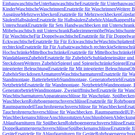
Einbauwaschtische
Unterbauwaschtische
Ersatzteile für Unterbauwasc
Kinder
Waschtische
Waschrinnen
Ersatzteile für Waschrinnen
Weitere 
Ausgüsse
Mehrzweckbecken
Ersatzteile für Mehrzweckbecken
Gipsfa
Säulen
Halbsäulen
Ersatzteile für Halbsäulen
Zubehör
Ablaufkappen
Ha
Unterschrank
Ersatzteile für Sets Handwaschbecken mit Unterschrank
Möbelwaschtisch mit Unterschrank
Badezimmermöbel
Waschtischunte
Für Waschtische
Für Doppelwaschtische
Ersatzteile für Für Doppelwa
Eckwaschtische
Ersatzteile für Für Eckwaschtische
Waschtischplatten
E
rechteckig
Ersatzteile für Für Aufsatzwaschtisch rechteckig
Seitenschr
Hochschränke
Mittelhochschränke
Ersatzteile für Mittelhochschränke
H
Wandablagen
Zubehör
Ersatzteile für Zubehör
Schubladeneinsätze un
Steckdosen
Weiteres Zubehör
Spiegel und Spiegelschränke
Spiegel
Ersa
integrierter Beleuchtung
Ersatzteile für Mit integrierter Beleuchtung
Oh
Zubehör
Steckdosen
Armaturen
Waschtischarmaturen
Ersatzteile für W
Standmontage, Batteriebetrieb
Standmontage, Generatorbetrieb
Ersatzt
Netzbetrieb
Ersatzteile für Wandmontage, Netzbetrieb
Wandmontage, Ba
Generatorbetrieb
Wandmontage, Zweigriffmischer
Ersatzteile für Wa
Waschtischarmaturen
Apparateanschlüsse für Waschplatz, Spülbecke
Waschbecken
Rohrbogengeruchsverschlüsse
Ersatzteile für Rohrboge
Raumsparmodell
Tauchrohrgeruchsverschlüsse für Waschbecken
Ersat
Tauchrohrgeruchsverschlüsse für Waschbecken, Raumsparmodell
UP-
Waschbeckenanschlüsse
Anschlussstutzen
Anschlussbögen
Abdeckung
Ablaufgarnituren für Spülbecken
Rohrbogengeruchsverschlüsse
Ersatz
Doppelkammergeruchsverschlüsse
Spülbeckenanschlüsse
Ersatzteile 
Geräte
Ersatzteile für Ablaufgarnituren für Geräte
Rohrbogengeruchsve