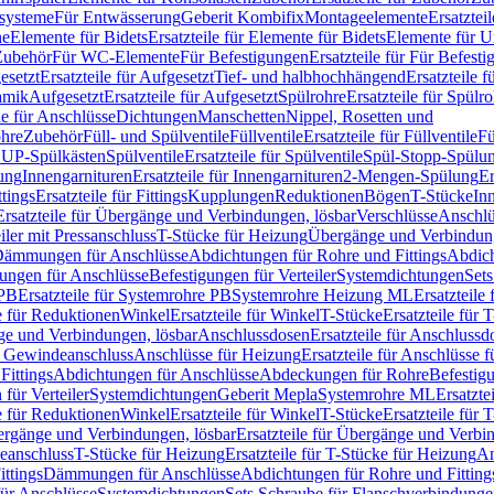
ssysteme
Für Entwässerung
Geberit Kombifix
Montageelemente
Ersatztei
he
Elemente für Bidets
Ersatzteile für Elemente für Bidets
Elemente für U
 Zubehör
Für WC-Elemente
Für Befestigungen
Ersatzteile für Für Befest
esetzt
Ersatzteile für Aufgesetzt
Tief- und halbhochhängend
Ersatzteile 
amik
Aufgesetzt
Ersatzteile für Aufgesetzt
Spülrohre
Ersatzteile für Spülr
le für Anschlüsse
Dichtungen
Manschetten
Nippel, Rosetten und
ohre
Zubehör
Füll- und Spülventile
Füllventile
Ersatzteile für Füllventile
Fü
ür UP-Spülkästen
Spülventile
Ersatzteile für Spülventile
Spül-Stopp-Spülu
ung
Innengarnituren
Ersatzteile für Innengarnituren
2-Mengen-Spülung
Er
ttings
Ersatzteile für Fittings
Kupplungen
Reduktionen
Bögen
T-Stücke
In
Ersatzteile für Übergänge und Verbindungen, lösbar
Verschlüsse
Anschlü
iler mit Pressanschluss
T-Stücke für Heizung
Übergänge und Verbindung
ämmungen für Anschlüsse
Abdichtungen für Rohre und Fittings
Abdich
gungen für Anschlüsse
Befestigungen für Verteiler
Systemdichtungen
Set
 PB
Ersatzteile für Systemrohre PB
Systemrohre Heizung ML
Ersatzteil
le für Reduktionen
Winkel
Ersatzteile für Winkel
T-Stücke
Ersatzteile für 
nge und Verbindungen, lösbar
Anschlussdosen
Ersatzteile für Anschlussd
it Gewindeanschluss
Anschlüsse für Heizung
Ersatzteile für Anschlüsse 
Fittings
Abdichtungen für Anschlüsse
Abdeckungen für Rohre
Befestig
für Verteiler
Systemdichtungen
Geberit Mepla
Systemrohre ML
Ersatzte
le für Reduktionen
Winkel
Ersatzteile für Winkel
T-Stücke
Ersatzteile für 
rgänge und Verbindungen, lösbar
Ersatzteile für Übergänge und Verbi
deanschluss
T-Stücke für Heizung
Ersatzteile für T-Stücke für Heizung
An
ttings
Dämmungen für Anschlüsse
Abdichtungen für Rohre und Fitting
für Anschlüsse
Systemdichtungen
Sets Schraube für Flanschverbindung