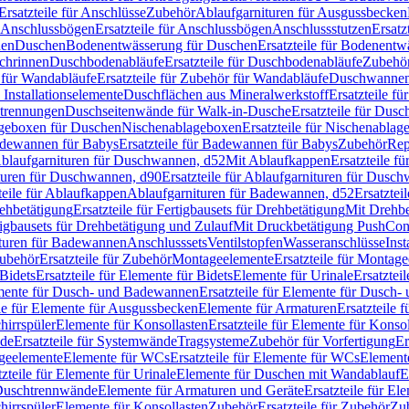
Ersatzteile für Anschlüsse
Zubehör
Ablaufgarnituren für Ausgussbecken
Anschlussbögen
Ersatzteile für Anschlussbögen
Anschlussstutzen
Ersatz
nen
Duschen
Bodenentwässerung für Duschen
Ersatzteile für Bodenent
schrinnen
Duschbodenabläufe
Ersatzteile für Duschbodenabläufe
Zubehör
für Wandabläufe
Ersatzteile für Zubehör für Wandabläufe
Duschwannen
Installationselemente
Duschflächen aus Mineralwerkstoff
Ersatzteile f
btrennungen
Duschseitenwände für Walk-in-Dusche
Ersatzteile für Dus
lageboxen für Duschen
Nischenablageboxen
Ersatzteile für Nischenabla
dewannen für Babys
Ersatzteile für Badewannen für Babys
Zubehör
Rep
 Ablaufgarnituren für Duschwannen, d52
Mit Ablaufkappen
Ersatzteile f
turen für Duschwannen, d90
Ersatzteile für Ablaufgarnituren für Dusc
teile für Ablaufkappen
Ablaufgarnituren für Badewannen, d52
Ersatztei
rehbetätigung
Ersatzteile für Fertigbausets für Drehbetätigung
Mit Drehbe
rtigbausets für Drehbetätigung und Zulauf
Mit Druckbetätigung PushCon
ituren für Badewannen
Anschlusssets
Ventilstopfen
Wasseranschlüsse
Inst
ubehör
Ersatzteile für Zubehör
Montageelemente
Ersatzteile für Montag
Bidets
Ersatzteile für Elemente für Bidets
Elemente für Urinale
Ersatztei
mente für Dusch- und Badewannen
Ersatzteile für Elemente für Dusch
ile für Elemente für Ausgussbecken
Elemente für Armaturen
Ersatzteile 
hirrspüler
Elemente für Konsollasten
Ersatzteile für Elemente für Konso
de
Ersatzteile für Systemwände
Tragsysteme
Zubehör für Vorfertigung
Er
ageelemente
Elemente für WCs
Ersatzteile für Elemente für WCs
Element
tzteile für Elemente für Urinale
Elemente für Duschen mit Wandablauf
E
r Duschtrennwände
Elemente für Armaturen und Geräte
Ersatzteile für E
hirrspüler
Elemente für Konsollasten
Zubehör
Ersatzteile für Zubehör
Zu