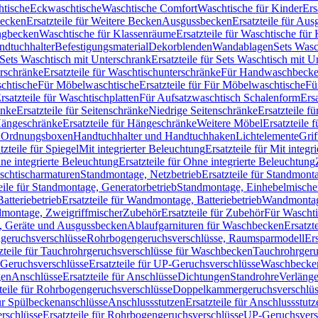
htische
Eckwaschtische
Waschtische Comfort
Waschtische für Kinder
Ers
Becken
Ersatzteile für Weitere Becken
Ausgussbecken
Ersatzteile für Au
ngbecken
Waschtische für Klassenräume
Ersatzteile für Waschtische fü
ndtuchhalter
Befestigungsmaterial
Dekorblenden
Wandablagen
Sets Wasc
Sets Waschtisch mit Unterschrank
Ersatzteile für Sets Waschtisch mit 
rschränke
Ersatzteile für Waschtischunterschränke
Für Handwaschbeck
schtische
Für Möbelwaschtische
Ersatzteile für Für Möbelwaschtische
Fü
rsatzteile für Waschtischplatten
Für Aufsatzwaschtisch Schalenform
Ers
änke
Ersatzteile für Seitenschränke
Niedrige Seitenschränke
Ersatzteile f
ängeschränke
Ersatzteile für Hängeschränke
Weitere Möbel
Ersatzteile 
d Ordnungsboxen
Handtuchhalter und Handtuchhaken
Lichtelemente
Grif
tzteile für Spiegel
Mit integrierter Beleuchtung
Ersatzteile für Mit integr
ne integrierte Beleuchtung
Ersatzteile für Ohne integrierte Beleuchtung
aschtischarmaturen
Standmontage, Netzbetrieb
Ersatzteile für Standmont
eile für Standmontage, Generatorbetrieb
Standmontage, Einhebelmische
tteriebetrieb
Ersatzteile für Wandmontage, Batteriebetrieb
Wandmontage
ndmontage, Zweigriffmischer
Zubehör
Ersatzteile für Zubehör
Für Wascht
n, Geräte und Ausgussbecken
Ablaufgarnituren für Waschbecken
Ersatzt
ngeruchsverschlüsse
Rohrbogengeruchsverschlüsse, Raumsparmodell
Er
zteile für Tauchrohrgeruchsverschlüsse für Waschbecken
Tauchrohrgeru
Geruchsverschlüsse
Ersatzteile für UP-Geruchsverschlüsse
Waschbecken
en
Anschlüsse
Ersatzteile für Anschlüsse
Dichtungen
Standrohre
Verläng
teile für Rohrbogengeruchsverschlüsse
Doppelkammergeruchsverschlüs
für Spülbeckenanschlüsse
Anschlussstutzen
Ersatzteile für Anschlussstutz
rschlüsse
Ersatzteile für Rohrbogengeruchsverschlüsse
UP-Geruchsvers