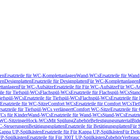
en
Ersatzteile für WC-Komplettanlagen
Wand-WCs
Ersatzteile für Wa
ken
Designplatten
Ersatzteile für Designplatten
Für WC-Komplettanlagen
tanlagen
Für WC-Aufsätze
Ersatzteile für Für WC-Aufsätze
Für WC-Au
eile für Tiefspül-WCs
Flachspül-WCs
Ersatzteile für Flachspül-WCs
Stan
iefspül-WCs
Ersatzteile für Tiefspül-WCs
Flachspül-WCs
Ersatzteile fü
Ersatzteile für WC-Sitze
Comfort WCs
Ersatzteile für Comfort WCs
Tie
rsatzteile für Tiefspül-WCs verlängert
Comfort WC-Sitze
Ersatzteile fü
WCs für Kinder
Wand-WCs
Ersatzteile für Wand-WCs
Stand-WCs
Ersatzt
r WC-Sitzringe
Hock-WCs
Mit Spülung
Zubehör
Befestigungsmaterial
Bide
C-Steuerungen
Betätigungsplatten
Ersatzteile für Betätigungsplatten
Für 
Kappa UP-Spülkästen
Ersatzteile für Für Kappa UP-Spülkästen
Für Delt
P-Spülkästen
Ersatzteile für Für 300T UP-Spülkästen
Zubehör
Verbrauc