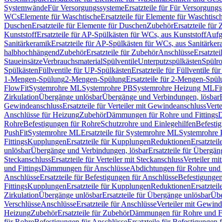
Systemwände
Für Versorgungssysteme
Ersatzteile für Für Versorgung
WCs
Elemente für Waschtische
Ersatzteile für Elemente für Waschtisc
Duschen
Ersatzteile für Elemente für Duschen
Zubehör
Ersatzteile für
Kunststoff
Ersatzteile für AP-Spülkästen für WCs, aus Kunststoff
Aufg
Sanitärkeramik
Ersatzteile für AP-Spülkästen für WCs, aus Sanitärker
halbhochhängend
Zubehör
Ersatzteile für Zubehör
Anschlüsse
Ersatztei
Staueinsätze
Verbrauchsmaterial
Spülventile
Unterputzspülkästen
Spülr
Spülkästen
Füllventile für UP-Spülkästen
Ersatzteile für Füllventile f
1-Mengen-Spülung
2-Mengen-Spülung
Ersatzteile für 2-Mengen-Spül
FlowFit
Systemrohre ML
Systemrohre PB
Systemrohre Heizung ML
Fi
Zirkulation
Übergänge unlösbar
Übergänge und Verbindungen, lösbar
Gewindeanschluss
Ersatzteile für Verteiler mit Gewindeanschluss
Verte
Anschlüsse für Heizung
Zubehör
Dämmungen für Rohre und Fittings
D
Rohre
Befestigungen für Rohre
Schutzrohre und Einlegehilfen
Befesti
PushFit
Systemrohre ML
Ersatzteile für Systemrohre ML
Systemrohre
Fittings
Kupplungen
Ersatzteile für Kupplungen
Reduktionen
Ersatztei
unlösbar
Übergänge und Verbindungen, lösbar
Ersatzteile für Übergä
Steckanschluss
Ersatzteile für Verteiler mit Steckanschluss
Verteiler m
und Fittings
Dämmungen für Anschlüsse
Abdichtungen für Rohre und 
Anschlüsse
Ersatzteile für Befestigungen für Anschlüsse
Befestigungen 
Fittings
Kupplungen
Ersatzteile für Kupplungen
Reduktionen
Ersatztei
Zirkulation
Übergänge unlösbar
Ersatzteile für Übergänge unlösbar
Übe
Verschlüsse
Anschlüsse
Ersatzteile für Anschlüsse
Verteiler mit Gewin
Heizung
Zubehör
Ersatzteile für Zubehör
Dämmungen für Rohre und Fi
für Rohre
Befestigungen für Anschlüsse
Ersatzteile für Befestigungen 