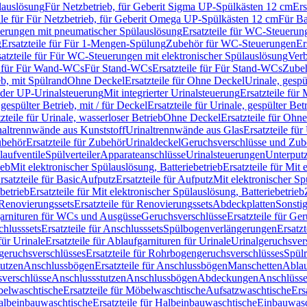
lauslösung
Für Netzbetrieb, für Geberit Sigma UP-Spülkästen 12 cm
Ers
ile für Für Netzbetrieb, für Geberit Omega UP-Spülkästen 12 cm
Für Ba
rungen mit pneumatischer Spülauslösung
Ersatzteile für WC-Steuerun
g
Ersatzteile für Für 1-Mengen-Spülung
Zubehör für WC-Steuerungen
Er
satzteile für Für WC-Steuerungen mit elektronischer Spülauslösung
Ver
le für Für Wand-WCs
Für Stand-WCs
Ersatzteile für Für Stand-WCs
Zube
ieb, mit Spülrand
Ohne Deckel
Ersatzteile für Ohne Deckel
Urinale, gespü
 oder UP-Urinalsteuerung
Mit integrierter Urinalsteuerung
Ersatzteile für 
 gespülter Betrieb, mit / für Deckel
Ersatzteile für Urinale, gespülter Bet
zteile für Urinale, wasserloser Betrieb
Ohne Deckel
Ersatzteile für Ohn
inaltrennwände aus Kunststoff
Urinaltrennwände aus Glas
Ersatzteile fü
behör
Ersatzteile für Zubehör
Urinaldeckel
Geruchsverschlüsse und Zub
aufventile
Spülverteiler
Apparateanschlüsse
Urinalsteuerungen
Unterput
ieb
Mit elektronischer Spülauslösung, Batteriebetrieb
Ersatzteile für Mit
rsatzteile für Basic
Aufputz
Ersatzteile für Aufputz
Mit elektronischer Sp
betrieb
Ersatzteile für Mit elektronischer Spülauslösung, Batteriebetrieb
Renovierungssets
Ersatzteile für Renovierungssets
Abdeckplatten
Sonsti
fgarnituren für WCs und Ausgüsse
Geruchsverschlüsse
Ersatzteile für Ge
hlusssets
Ersatzteile für Anschlusssets
Spülbogenverlängerungen
Ersatz
für Urinale
Ersatzteile für Ablaufgarnituren für Urinale
Urinalgeruchsver
eruchsverschlüsses
Ersatzteile für Rohrbogengeruchsverschlüsses
Spül
tutzen
Anschlussbögen
Ersatzteile für Anschlussbögen
Manschetten
Ablau
sverschlüsse
Anschlussstutzen
Anschlussbögen
Abdeckungen
Anschlüss
elwaschtische
Ersatzteile für Möbelwaschtische
Aufsatzwaschtische
Ers
albeinbauwaschtische
Ersatzteile für Halbeinbauwaschtische
Einbauwasc