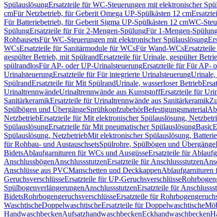
Spülauslösung
Ersatzteile für WC-Steuerungen mit elektronischer Spü
cm
Für Netzbetrieb, für Geberit Omega UP-Spülkästen 12 cm
Ersatzte
Für Batteriebetrieb, für Geberit Sigma UP-Spülkästen 12 cm
WC-Steue
Spülung
Ersatzteile für Für 2-Mengen-Spülung
Für 1-Mengen-Spülun
Rohbausets
Für WC-Steuerungen mit elektronischer Spülauslösung
Er
WCs
Ersatzteile für Sanitärmodule für WCs
Für Wand-WCs
Ersatztei
gespülter Betrieb, mit Spülrand
Ersatzteile für Urinale, gespülter Betr
spülrandlos
Für AP- oder UP-Urinalsteuerung
Ersatzteile für Für AP-
Urinalsteuerung
Ersatzteile für Für integrierte Urinalsteuerung
Urinale,
Spülrand
Ersatzteile für Mit Spülrand
Urinale, wasserloser Betrieb
Ersat
Urinaltrennwände
Urinaltrennwände aus Kunststoff
Ersatzteile für Ur
Sanitärkeramik
Ersatzteile für Urinaltrennwände aus Sanitärkeramik
Zu
Spülbögen und Übergänge
Sprühkopfzubehör
Befestigungsmaterial
Abl
Netzbetrieb
Ersatzteile für Mit elektronischer Spülauslösung, Netzbetr
Spülauslösung
Ersatzteile für Mit pneumatischer Spülauslösung
Basic
E
Spülauslösung, Netzbetrieb
Mit elektronischer Spülauslösung, Batterie
für Rohbau- und Austauschsets
Spülrohre, Spülbögen und Übergänge
Bidets
Ablaufgarnituren für WCs und Ausgüsse
Ersatzteile für Ablau
Anschlussbögen
Anschlussstutzen
Ersatzteile für Anschlussstutzen
Ansc
Anschlüsse aus PVC
Manschetten und Deckkappen
Ablaufgarnituren 
Geruchsverschlüsse
Ersatzteile für UP-Geruchsverschlüsse
Rohrbogeng
Spülbogenverlängerungen
Anschlussstutzen
Ersatzteile für Anschlusss
Bidets
Rohrbogengeruchsverschlüsse
Ersatzteile für Rohrbogengeruch
Waschtische
Doppelwaschtische
Ersatzteile für Doppelwaschtische
Möb
Handwaschbecken
Aufsatzhandwaschbecken
Eckhandwaschbecken
H