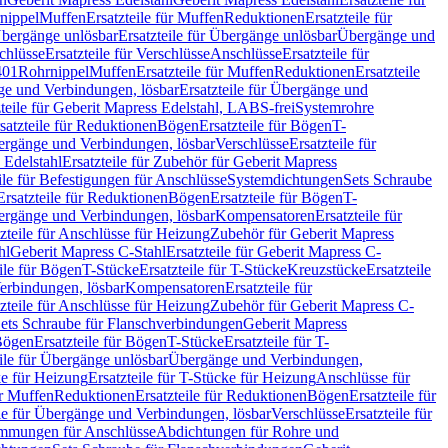
nippel
Muffen
Ersatzteile für Muffen
Reduktionen
Ersatzteile für
bergänge unlösbar
Ersatzteile für Übergänge unlösbar
Übergänge und
chlüsse
Ersatzteile für Verschlüsse
Anschlüsse
Ersatzteile für
401
Rohrnippel
Muffen
Ersatzteile für Muffen
Reduktionen
Ersatzteile
e und Verbindungen, lösbar
Ersatzteile für Übergänge und
zteile für Geberit Mapress Edelstahl, LABS-frei
Systemrohre
satzteile für Reduktionen
Bögen
Ersatzteile für Bögen
T-
bergänge und Verbindungen, lösbar
Verschlüsse
Ersatzteile für
 Edelstahl
Ersatzteile für Zubehör für Geberit Mapress
ile für Befestigungen für Anschlüsse
Systemdichtungen
Sets Schraube
Ersatzteile für Reduktionen
Bögen
Ersatzteile für Bögen
T-
bergänge und Verbindungen, lösbar
Kompensatoren
Ersatzteile für
zteile für Anschlüsse für Heizung
Zubehör für Geberit Mapress
hl
Geberit Mapress C-Stahl
Ersatzteile für Geberit Mapress C-
ile für Bögen
T-Stücke
Ersatzteile für T-Stücke
Kreuzstücke
Ersatzteile
Verbindungen, lösbar
Kompensatoren
Ersatzteile für
zteile für Anschlüsse für Heizung
Zubehör für Geberit Mapress C-
ets Schraube für Flanschverbindungen
Geberit Mapress
Bögen
Ersatzteile für Bögen
T-Stücke
Ersatzteile für T-
eile für Übergänge unlösbar
Übergänge und Verbindungen,
e für Heizung
Ersatzteile für T-Stücke für Heizung
Anschlüsse für
ür Muffen
Reduktionen
Ersatzteile für Reduktionen
Bögen
Ersatzteile für
ile für Übergänge und Verbindungen, lösbar
Verschlüsse
Ersatzteile für
mungen für Anschlüsse
Abdichtungen für Rohre und