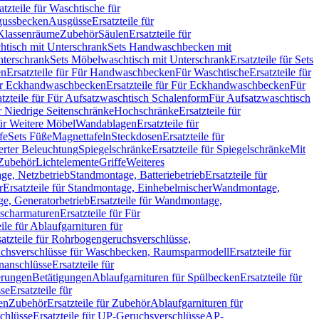
atzteile für Waschtische für
sgussbecken
Ausgüsse
Ersatzteile für
r Klassenräume
Zubehör
Säulen
Ersatzteile für
htisch mit Unterschrank
Sets Handwaschbecken mit
Unterschrank
Sets Möbelwaschtisch mit Unterschrank
Ersatzteile für Sets
en
Ersatzteile für Für Handwaschbecken
Für Waschtische
Ersatzteile für
r Eckhandwaschbecken
Ersatzteile für Für Eckhandwaschbecken
Für
atzteile für Für Aufsatzwaschtisch Schalenform
Für Aufsatzwaschtisch
ür Niedrige Seitenschränke
Hochschränke
Ersatzteile für
für Weitere Möbel
Wandablagen
Ersatzteile für
fe
Sets Füße
Magnettafeln
Steckdosen
Ersatzteile für
ierter Beleuchtung
Spiegelschränke
Ersatzteile für Spiegelschränke
Mit
Zubehör
Lichtelemente
Griffe
Weiteres
age, Netzbetrieb
Standmontage, Batteriebetrieb
Ersatzteile für
r
Ersatzteile für Standmontage, Einhebelmischer
Wandmontage,
, Generatorbetrieb
Ersatzteile für Wandmontage,
ischarmaturen
Ersatzteile für Für
eile für Ablaufgarnituren für
satzteile für Rohrbogengeruchsverschlüsse,
chsverschlüsse für Waschbecken, Raumsparmodell
Ersatzteile für
anschlüsse
Ersatzteile für
erungen
Betätigungen
Ablaufgarnituren für Spülbecken
Ersatzteile für
se
Ersatzteile für
en
Zubehör
Ersatzteile für Zubehör
Ablaufgarnituren für
chlüsse
Ersatzteile für UP-Geruchsverschlüsse
AP-