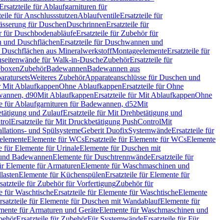
Ersatzteile für Ablaufgarnituren für
teile für Anschlussstutzen
Ablaufventile
Ersatzteile für
wässerung für Duschen
Duschrinnen
Ersatzteile für
 für Duschbodenabläufe
Ersatzteile für Zubehör für
 und Duschflächen
Ersatzteile für Duschwannen und
ür Duschflächen aus Mineralwerkstoff
Montageelemente
Ersatzteile für
chseitenwände für Walk-in-Dusche
Zubehör
Ersatzteile für
geboxen
Zubehör
Badewannen
Badewannen aus
aratursets
Weiteres Zubehör
Apparateanschlüsse für Duschen und
ür Mit Ablaufkappen
Ohne Ablaufkappen
Ersatzteile für Ohne
hwannen, d90
Mit Ablaufkappen
Ersatzteile für Mit Ablaufkappen
Ohne
le für Ablaufgarnituren für Badewannen, d52
Mit
tätigung und Zulauf
Ersatzteile für Mit Drehbetätigung und
trol
Ersatzteile für Mit Druckbetätigung PushControl
Mit
allations- und Spülsysteme
Geberit Duofix
Systemwände
Ersatzteile für
eelemente
Elemente für WCs
Ersatzteile für Elemente für WCs
Elemente
le für Elemente für Urinale
Elemente für Duschen mit
- und Badewannen
Elemente für Duschtrennwände
Ersatzteile für
für Elemente für Armaturen
Elemente für Waschmaschinen und
llasten
Elemente für Küchenspülen
Ersatzteile für Elemente für
satzteile für Zubehör für Vorfertigung
Zubehör für
e für Waschtische
Ersatzteile für Elemente für Waschtische
Elemente
rsatzteile für Elemente für Duschen mit Wandablauf
Elemente für
lemente für Armaturen und Geräte
Elemente für Waschmaschinen und
behör
Ersatzteile für Zubehör
Für Systemwände
Ersatzteile für Für