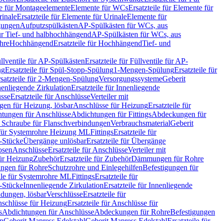
le für Montageelemente
Elemente für WCs
Ersatzteile für Elemente für
rinale
Ersatzteile für Elemente für Urinale
Elemente für
igungen
Aufputzspülkästen
AP-Spülkästen für WCs, aus
für Tief- und halbhochhängend
AP-Spülkästen für WCs, aus
ohre
Hochhängend
Ersatzteile für Hochhängend
Tief- und
llventile für AP-Spülkästen
Ersatzteile für Füllventile für AP-
ng
Ersatzteile für Spül-Stopp-Spülung
1-Mengen-Spülung
Ersatzteile für
satzteile für 2-Mengen-Spülung
Versorgungssysteme
Geberit
nenliegende Zirkulation
Ersatzteile für Innenliegende
sse
Ersatzteile für Anschlüsse
Verteiler mit
en für Heizung, lösbar
Anschlüsse für Heizung
Ersatzteile für
tungen für Anschlüsse
Abdichtungen für Fittings
Abdeckungen für
s Schraube für Flanschverbindungen
Verbrauchsmaterial
Geberit
e für Systemrohre Heizung ML
Fittings
Ersatzteile für
T-Stücke
Übergänge unlösbar
Ersatzteile für Übergänge
osen
Anschlüsse
Ersatzteile für Anschlüsse
Verteiler mit
für Heizung
Zubehör
Ersatzteile für Zubehör
Dämmungen für Rohre
ungen für Rohre
Schutzrohre und Einlegehilfen
Befestigungen für
ile für Systemrohre ML
Fittings
Ersatzteile für
T-Stücke
Innenliegende Zirkulation
Ersatzteile für Innenliegende
ndungen, lösbar
Verschlüsse
Ersatzteile für
schlüsse für Heizung
Ersatzteile für Anschlüsse für
s
Abdichtungen für Anschlüsse
Abdeckungen für Rohre
Befestigungen
en
Geberit Mapress Edelstahl
Geberit Mapress Edelstahl
Ersatzteile für