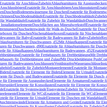
Ersatzteile für Anschlüsse
Zubehör
Ablaufgarnituren für Ausgussbecken
Anschlussbögen
Ersatzteile für Anschlussbögen
Anschlussstutzen
Ersatz
nen
Duschen
Bodenentwässerung für Duschen
Ersatzteile für Bodenent
schrinnen
Duschbodenabläufe
Ersatzteile für Duschbodenabläufe
Zubehör
für Wandabläufe
Ersatzteile für Zubehör für Wandabläufe
Duschwannen
Installationselemente
Duschflächen aus Mineralwerkstoff
Ersatzteile f
btrennungen
Duschseitenwände für Walk-in-Dusche
Ersatzteile für Dus
lageboxen für Duschen
Nischenablageboxen
Ersatzteile für Nischenabla
dewannen für Babys
Ersatzteile für Badewannen für Babys
Zubehör
Rep
 Ablaufgarnituren für Duschwannen, d52
Mit Ablaufkappen
Ersatzteile f
turen für Duschwannen, d90
Ersatzteile für Ablaufgarnituren für Dusc
teile für Ablaufkappen
Ablaufgarnituren für Badewannen, d52
Ersatztei
rehbetätigung
Ersatzteile für Fertigbausets für Drehbetätigung
Mit Drehbe
rtigbausets für Drehbetätigung und Zulauf
Mit Druckbetätigung PushCon
ituren für Badewannen
Anschlusssets
Ventilstopfen
Wasseranschlüsse
Inst
ubehör
Ersatzteile für Zubehör
Montageelemente
Ersatzteile für Montag
Bidets
Ersatzteile für Elemente für Bidets
Elemente für Urinale
Ersatztei
mente für Dusch- und Badewannen
Ersatzteile für Elemente für Dusch
ile für Elemente für Ausgussbecken
Elemente für Armaturen
Ersatzteile 
hirrspüler
Elemente für Konsollasten
Ersatzteile für Elemente für Konso
de
Ersatzteile für Systemwände
Tragsysteme
Zubehör für Vorfertigung
Er
ageelemente
Elemente für WCs
Ersatzteile für Elemente für WCs
Element
tzteile für Elemente für Urinale
Elemente für Duschen mit Wandablauf
E
r Duschtrennwände
Elemente für Armaturen und Geräte
Ersatzteile für E
hirrspüler
Elemente für Konsollasten
Zubehör
Ersatzteile für Zubehör
Zu