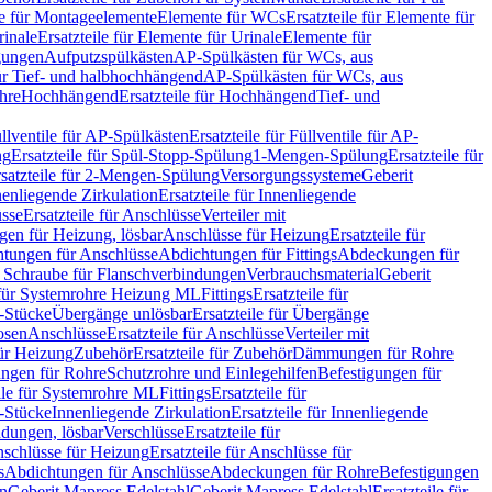
le für Montageelemente
Elemente für WCs
Ersatzteile für Elemente für
rinale
Ersatzteile für Elemente für Urinale
Elemente für
igungen
Aufputzspülkästen
AP-Spülkästen für WCs, aus
für Tief- und halbhochhängend
AP-Spülkästen für WCs, aus
ohre
Hochhängend
Ersatzteile für Hochhängend
Tief- und
llventile für AP-Spülkästen
Ersatzteile für Füllventile für AP-
ng
Ersatzteile für Spül-Stopp-Spülung
1-Mengen-Spülung
Ersatzteile für
satzteile für 2-Mengen-Spülung
Versorgungssysteme
Geberit
nenliegende Zirkulation
Ersatzteile für Innenliegende
sse
Ersatzteile für Anschlüsse
Verteiler mit
en für Heizung, lösbar
Anschlüsse für Heizung
Ersatzteile für
tungen für Anschlüsse
Abdichtungen für Fittings
Abdeckungen für
s Schraube für Flanschverbindungen
Verbrauchsmaterial
Geberit
e für Systemrohre Heizung ML
Fittings
Ersatzteile für
T-Stücke
Übergänge unlösbar
Ersatzteile für Übergänge
osen
Anschlüsse
Ersatzteile für Anschlüsse
Verteiler mit
für Heizung
Zubehör
Ersatzteile für Zubehör
Dämmungen für Rohre
ungen für Rohre
Schutzrohre und Einlegehilfen
Befestigungen für
ile für Systemrohre ML
Fittings
Ersatzteile für
T-Stücke
Innenliegende Zirkulation
Ersatzteile für Innenliegende
ndungen, lösbar
Verschlüsse
Ersatzteile für
schlüsse für Heizung
Ersatzteile für Anschlüsse für
s
Abdichtungen für Anschlüsse
Abdeckungen für Rohre
Befestigungen
en
Geberit Mapress Edelstahl
Geberit Mapress Edelstahl
Ersatzteile für