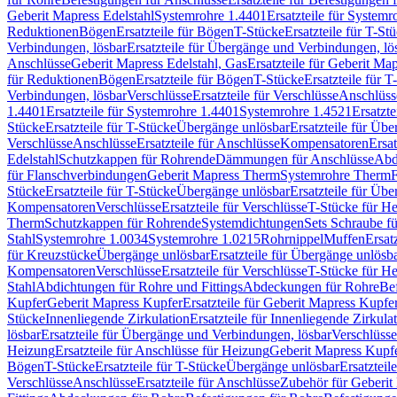
Geberit Mapress Edelstahl
Systemrohre 1.4401
Ersatzteile für System
Reduktionen
Bögen
Ersatzteile für Bögen
T-Stücke
Ersatzteile für T-St
Verbindungen, lösbar
Ersatzteile für Übergänge und Verbindungen, lö
Anschlüsse
Geberit Mapress Edelstahl, Gas
Ersatzteile für Geberit Ma
für Reduktionen
Bögen
Ersatzteile für Bögen
T-Stücke
Ersatzteile für T
Verbindungen, lösbar
Verschlüsse
Ersatzteile für Verschlüsse
Anschlüss
1.4401
Ersatzteile für Systemrohre 1.4401
Systemrohre 1.4521
Ersatzt
Stücke
Ersatzteile für T-Stücke
Übergänge unlösbar
Ersatzteile für Üb
Verschlüsse
Anschlüsse
Ersatzteile für Anschlüsse
Kompensatoren
Ersa
Edelstahl
Schutzkappen für Rohrende
Dämmungen für Anschlüsse
Abd
für Flanschverbindungen
Geberit Mapress Therm
Systemrohre Therm
F
Stücke
Ersatzteile für T-Stücke
Übergänge unlösbar
Ersatzteile für Üb
Kompensatoren
Verschlüsse
Ersatzteile für Verschlüsse
T-Stücke für H
Therm
Schutzkappen für Rohrende
Systemdichtungen
Sets Schraube f
Stahl
Systemrohre 1.0034
Systemrohre 1.0215
Rohrnippel
Muffen
Ersat
für Kreuzstücke
Übergänge unlösbar
Ersatzteile für Übergänge unlösb
Kompensatoren
Verschlüsse
Ersatzteile für Verschlüsse
T-Stücke für H
Stahl
Abdichtungen für Rohre und Fittings
Abdeckungen für Rohre
Be
Kupfer
Geberit Mapress Kupfer
Ersatzteile für Geberit Mapress Kupfe
Stücke
Innenliegende Zirkulation
Ersatzteile für Innenliegende Zirkula
lösbar
Ersatzteile für Übergänge und Verbindungen, lösbar
Verschlüsse
Heizung
Ersatzteile für Anschlüsse für Heizung
Geberit Mapress Kupfe
Bögen
T-Stücke
Ersatzteile für T-Stücke
Übergänge unlösbar
Ersatzteil
Verschlüsse
Anschlüsse
Ersatzteile für Anschlüsse
Zubehör für Geberit