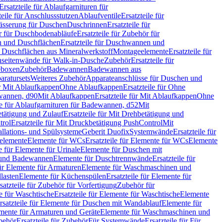
Ersatzteile für Ablaufgarnituren für
teile für Anschlussstutzen
Ablaufventile
Ersatzteile für
wässerung für Duschen
Duschrinnen
Ersatzteile für
 für Duschbodenabläufe
Ersatzteile für Zubehör für
 und Duschflächen
Ersatzteile für Duschwannen und
ür Duschflächen aus Mineralwerkstoff
Montageelemente
Ersatzteile für
chseitenwände für Walk-in-Dusche
Zubehör
Ersatzteile für
geboxen
Zubehör
Badewannen
Badewannen aus
aratursets
Weiteres Zubehör
Apparateanschlüsse für Duschen und
ür Mit Ablaufkappen
Ohne Ablaufkappen
Ersatzteile für Ohne
hwannen, d90
Mit Ablaufkappen
Ersatzteile für Mit Ablaufkappen
Ohne
le für Ablaufgarnituren für Badewannen, d52
Mit
tätigung und Zulauf
Ersatzteile für Mit Drehbetätigung und
trol
Ersatzteile für Mit Druckbetätigung PushControl
Mit
allations- und Spülsysteme
Geberit Duofix
Systemwände
Ersatzteile für
eelemente
Elemente für WCs
Ersatzteile für Elemente für WCs
Elemente
le für Elemente für Urinale
Elemente für Duschen mit
- und Badewannen
Elemente für Duschtrennwände
Ersatzteile für
für Elemente für Armaturen
Elemente für Waschmaschinen und
llasten
Elemente für Küchenspülen
Ersatzteile für Elemente für
satzteile für Zubehör für Vorfertigung
Zubehör für
e für Waschtische
Ersatzteile für Elemente für Waschtische
Elemente
rsatzteile für Elemente für Duschen mit Wandablauf
Elemente für
lemente für Armaturen und Geräte
Elemente für Waschmaschinen und
behör
Ersatzteile für Zubehör
Für Systemwände
Ersatzteile für Für