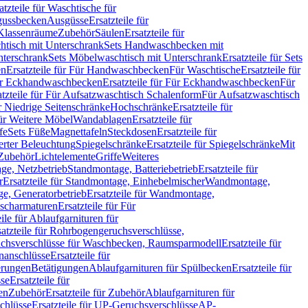
atzteile für Waschtische für
sgussbecken
Ausgüsse
Ersatzteile für
r Klassenräume
Zubehör
Säulen
Ersatzteile für
htisch mit Unterschrank
Sets Handwaschbecken mit
Unterschrank
Sets Möbelwaschtisch mit Unterschrank
Ersatzteile für Sets
en
Ersatzteile für Für Handwaschbecken
Für Waschtische
Ersatzteile für
r Eckhandwaschbecken
Ersatzteile für Für Eckhandwaschbecken
Für
atzteile für Für Aufsatzwaschtisch Schalenform
Für Aufsatzwaschtisch
ür Niedrige Seitenschränke
Hochschränke
Ersatzteile für
für Weitere Möbel
Wandablagen
Ersatzteile für
fe
Sets Füße
Magnettafeln
Steckdosen
Ersatzteile für
ierter Beleuchtung
Spiegelschränke
Ersatzteile für Spiegelschränke
Mit
Zubehör
Lichtelemente
Griffe
Weiteres
age, Netzbetrieb
Standmontage, Batteriebetrieb
Ersatzteile für
r
Ersatzteile für Standmontage, Einhebelmischer
Wandmontage,
, Generatorbetrieb
Ersatzteile für Wandmontage,
ischarmaturen
Ersatzteile für Für
eile für Ablaufgarnituren für
satzteile für Rohrbogengeruchsverschlüsse,
chsverschlüsse für Waschbecken, Raumsparmodell
Ersatzteile für
anschlüsse
Ersatzteile für
erungen
Betätigungen
Ablaufgarnituren für Spülbecken
Ersatzteile für
se
Ersatzteile für
en
Zubehör
Ersatzteile für Zubehör
Ablaufgarnituren für
chlüsse
Ersatzteile für UP-Geruchsverschlüsse
AP-