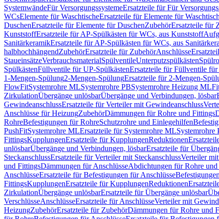
Systemwände
Für Versorgungssysteme
Ersatzteile für Für Versorgung
WCs
Elemente für Waschtische
Ersatzteile für Elemente für Waschtisc
Duschen
Ersatzteile für Elemente für Duschen
Zubehör
Ersatzteile für
Kunststoff
Ersatzteile für AP-Spülkästen für WCs, aus Kunststoff
Aufg
Sanitärkeramik
Ersatzteile für AP-Spülkästen für WCs, aus Sanitärker
halbhochhängend
Zubehör
Ersatzteile für Zubehör
Anschlüsse
Ersatztei
Staueinsätze
Verbrauchsmaterial
Spülventile
Unterputzspülkästen
Spülr
Spülkästen
Füllventile für UP-Spülkästen
Ersatzteile für Füllventile f
1-Mengen-Spülung
2-Mengen-Spülung
Ersatzteile für 2-Mengen-Spül
FlowFit
Systemrohre ML
Systemrohre PB
Systemrohre Heizung ML
Fi
Zirkulation
Übergänge unlösbar
Übergänge und Verbindungen, lösbar
Gewindeanschluss
Ersatzteile für Verteiler mit Gewindeanschluss
Verte
Anschlüsse für Heizung
Zubehör
Dämmungen für Rohre und Fittings
D
Rohre
Befestigungen für Rohre
Schutzrohre und Einlegehilfen
Befesti
PushFit
Systemrohre ML
Ersatzteile für Systemrohre ML
Systemrohre
Fittings
Kupplungen
Ersatzteile für Kupplungen
Reduktionen
Ersatztei
unlösbar
Übergänge und Verbindungen, lösbar
Ersatzteile für Übergä
Steckanschluss
Ersatzteile für Verteiler mit Steckanschluss
Verteiler m
und Fittings
Dämmungen für Anschlüsse
Abdichtungen für Rohre und 
Anschlüsse
Ersatzteile für Befestigungen für Anschlüsse
Befestigungen 
Fittings
Kupplungen
Ersatzteile für Kupplungen
Reduktionen
Ersatztei
Zirkulation
Übergänge unlösbar
Ersatzteile für Übergänge unlösbar
Übe
Verschlüsse
Anschlüsse
Ersatzteile für Anschlüsse
Verteiler mit Gewin
Heizung
Zubehör
Ersatzteile für Zubehör
Dämmungen für Rohre und Fi
für Rohre
Befestigungen für Anschlüsse
Ersatzteile für Befestigungen 