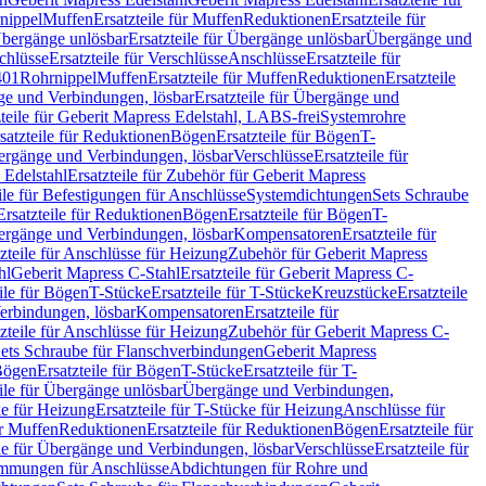
nippel
Muffen
Ersatzteile für Muffen
Reduktionen
Ersatzteile für
bergänge unlösbar
Ersatzteile für Übergänge unlösbar
Übergänge und
chlüsse
Ersatzteile für Verschlüsse
Anschlüsse
Ersatzteile für
401
Rohrnippel
Muffen
Ersatzteile für Muffen
Reduktionen
Ersatzteile
e und Verbindungen, lösbar
Ersatzteile für Übergänge und
zteile für Geberit Mapress Edelstahl, LABS-frei
Systemrohre
satzteile für Reduktionen
Bögen
Ersatzteile für Bögen
T-
bergänge und Verbindungen, lösbar
Verschlüsse
Ersatzteile für
 Edelstahl
Ersatzteile für Zubehör für Geberit Mapress
ile für Befestigungen für Anschlüsse
Systemdichtungen
Sets Schraube
Ersatzteile für Reduktionen
Bögen
Ersatzteile für Bögen
T-
bergänge und Verbindungen, lösbar
Kompensatoren
Ersatzteile für
zteile für Anschlüsse für Heizung
Zubehör für Geberit Mapress
hl
Geberit Mapress C-Stahl
Ersatzteile für Geberit Mapress C-
ile für Bögen
T-Stücke
Ersatzteile für T-Stücke
Kreuzstücke
Ersatzteile
Verbindungen, lösbar
Kompensatoren
Ersatzteile für
zteile für Anschlüsse für Heizung
Zubehör für Geberit Mapress C-
ets Schraube für Flanschverbindungen
Geberit Mapress
Bögen
Ersatzteile für Bögen
T-Stücke
Ersatzteile für T-
eile für Übergänge unlösbar
Übergänge und Verbindungen,
e für Heizung
Ersatzteile für T-Stücke für Heizung
Anschlüsse für
ür Muffen
Reduktionen
Ersatzteile für Reduktionen
Bögen
Ersatzteile für
ile für Übergänge und Verbindungen, lösbar
Verschlüsse
Ersatzteile für
mungen für Anschlüsse
Abdichtungen für Rohre und