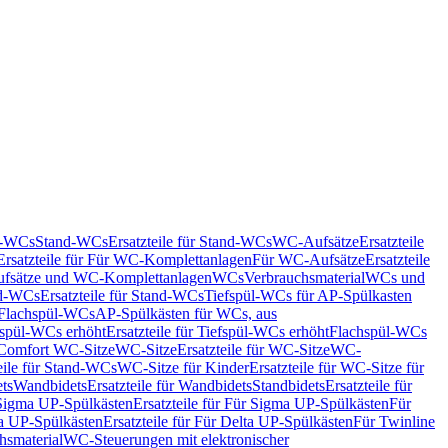
nd-WCs
Stand-WCs
Ersatzteile für Stand-WCs
WC-Aufsätze
Ersatzteile
Ersatzteile für Für WC-Komplettanlagen
Für WC-Aufsätze
Ersatzteile
fsätze und WC-Komplettanlagen
WCs
Verbrauchsmaterial
WCs und
d-WCs
Ersatzteile für Stand-WCs
Tiefspül-WCs für AP-Spülkasten
r Flachspül-WCs
AP-Spülkästen für WCs, aus
fspül-WCs erhöht
Ersatzteile für Tiefspül-WCs erhöht
Flachspül-WCs
r Comfort WC-Sitze
WC-Sitze
Ersatzteile für WC-Sitze
WC-
eile für Stand-WCs
WC-Sitze für Kinder
Ersatzteile für WC-Sitze für
ts
Wandbidets
Ersatzteile für Wandbidets
Standbidets
Ersatzteile für
Sigma UP-Spülkästen
Ersatzteile für Für Sigma UP-Spülkästen
Für
a UP-Spülkästen
Ersatzteile für Für Delta UP-Spülkästen
Für Twinline
hsmaterial
WC-Steuerungen mit elektronischer