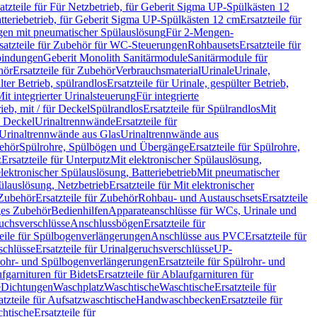
atzteile für Für Netzbetrieb, für Geberit Sigma UP-Spülkästen 12
tteriebetrieb, für Geberit Sigma UP-Spülkästen 12 cm
Ersatzteile für
gen mit pneumatischer Spülauslösung
Für 2-Mengen-
satzteile für Zubehör für WC-Steuerungen
Rohbausets
Ersatzteile für
bindungen
Geberit Monolith Sanitärmodule
Sanitärmodule für
hör
Ersatzteile für Zubehör
Verbrauchsmaterial
Urinale
Urinale,
lter Betrieb, spülrandlos
Ersatzteile für Urinale, gespülter Betrieb,
Mit integrierter Urinalsteuerung
Für integrierte
rieb, mit / für Deckel
Spülrandlos
Ersatzteile für Spülrandlos
Mit
e Deckel
Urinaltrennwände
Ersatzteile für
r Urinaltrennwände aus Glas
Urinaltrennwände aus
ehör
Spülrohre, Spülbögen und Übergänge
Ersatzteile für Spülrohre,
z
Ersatzteile für Unterputz
Mit elektronischer Spülauslösung,
 elektronischer Spülauslösung, Batteriebetrieb
Mit pneumatischer
ülauslösung, Netzbetrieb
Ersatzteile für Mit elektronischer
Zubehör
Ersatzteile für Zubehör
Rohbau- und Austauschsets
Ersatzteile
ges Zubehör
Bedienhilfen
Apparateanschlüsse für WCs, Urinale und
ruchsverschlüsse
Anschlussbögen
Ersatzteile für
teile für Spülbogenverlängerungen
Anschlüsse aus PVC
Ersatzteile für
schlüsse
Ersatzteile für Urinalgeruchsverschlüsse
UP-
rohr- und Spülbogenverlängerungen
Ersatzteile für Spülrohr- und
fgarnituren für Bidets
Ersatzteile für Ablaufgarnituren für
e
Dichtungen
Waschplatz
Waschtische
Waschtische
Ersatzteile für
atzteile für Aufsatzwaschtische
Handwaschbecken
Ersatzteile für
htische
Ersatzteile für