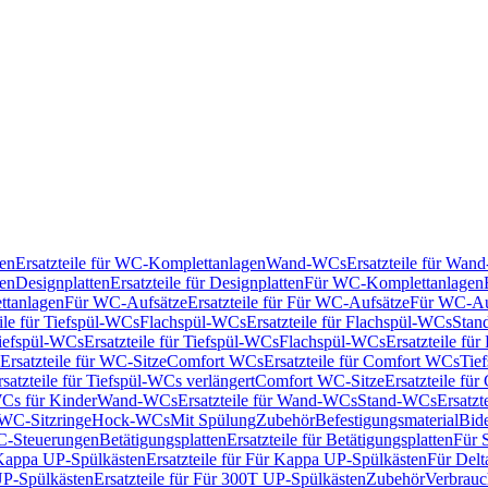
en
Ersatzteile für WC-Komplettanlagen
Wand-WCs
Ersatzteile für Wa
ken
Designplatten
Ersatzteile für Designplatten
Für WC-Komplettanlagen
tanlagen
Für WC-Aufsätze
Ersatzteile für Für WC-Aufsätze
Für WC-Au
eile für Tiefspül-WCs
Flachspül-WCs
Ersatzteile für Flachspül-WCs
Stan
iefspül-WCs
Ersatzteile für Tiefspül-WCs
Flachspül-WCs
Ersatzteile fü
Ersatzteile für WC-Sitze
Comfort WCs
Ersatzteile für Comfort WCs
Tie
rsatzteile für Tiefspül-WCs verlängert
Comfort WC-Sitze
Ersatzteile fü
WCs für Kinder
Wand-WCs
Ersatzteile für Wand-WCs
Stand-WCs
Ersatzt
r WC-Sitzringe
Hock-WCs
Mit Spülung
Zubehör
Befestigungsmaterial
Bide
C-Steuerungen
Betätigungsplatten
Ersatzteile für Betätigungsplatten
Für 
Kappa UP-Spülkästen
Ersatzteile für Für Kappa UP-Spülkästen
Für Delt
P-Spülkästen
Ersatzteile für Für 300T UP-Spülkästen
Zubehör
Verbrauc