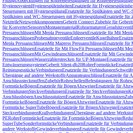
Fittings
Abdeckungen für Rohre
Befestigungen für Rohre
Befestigunge
Hygienesystem
Hygienespüleinheiten
Ersatzteile für Hygienespüleinhe
Steuerungen mit Hygienespülung
Ersatzteile für Spülkästen und WC
Spülkästen und WC-Steuerungen mit Hygienespülung
Ersatzteile fü
Netzteile
Netzwerkkomponenten
Geberit Connect Zubehör für Geberi
für Konverter
Sensoren
Montagematerial
Rohrarmaturen
Geradsitzventi
Pressanschlüssen
Mit Mepla Pressanschlüssen
Ersatzteile für Mit Mepl
Pressanschlüssen
Probenahmeventile
Entleerventile
Kugelhähne
Ersatzt
Mepla Pressanschlüssen
Mit Mapress Pressanschlüssen
Ersatzteile für
Pressanschlüssen
Ersatzteile für Mit FlowFit Pressanschlüssen
Mit Mep
Pressanschlüssen
Mit Gewindeanschlüssen
Ersatzteile für Mit Gewind
Pressanschlüssen
Wasserzählerstrecken für UP-Montage
Ersatzteile f
Entwässerungssysteme
Geberit Silent-db20
Rohre
Formstücke
Ersatztei
Reinigungsstücke
Verbindungen
Ersatzteile für Verbindungen
Schweiß
Übergänge auf andere Werkstoffe
Apparateanschlüsse
Ersatzteile für 
Anschlusssteckmuffen
Zubehör
Rohrschellen
Befestigungen für Rohrsc
Formstücke
Bögen
Ersatzteile für Bögen
Abzweige
Ersatzteile für Abz
Verbindungen
Steckverbindungen
Ersatzteile für Steckverbindungen
Kr
Anschlussbögen
Anschlussstutzen
Ersatzteile für Anschlussstutzen
Zub
Formstücke
Bögen
Ersatzteile für Bögen
Abzweige
Ersatzteile für Abz
Formstücke SuperTube
Bögen
Ersatzteile für Bögen
Abzweige
Ersatzte
Steckverbindungen
Krallverbindungen
Übergänge auf andere Werksto
PE
Rohre
Formstücke
Ersatzteile für Formstücke
Bögen
Abzweige
Redu
SuperTube
Sonderformstücke
Verbindungen
Ersatzteile für Verbindun
andere Werkstoffe
Gewindeverbindungen
Ersatzteile für Gewindever