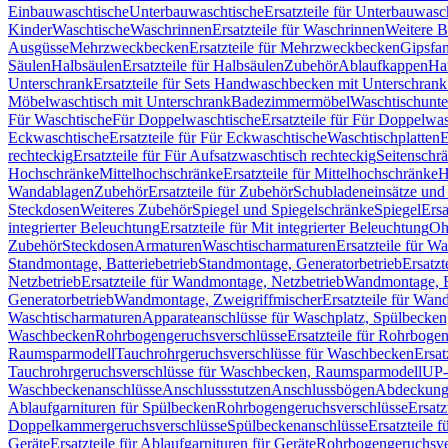
Einbauwaschtische
Unterbauwaschtische
Ersatzteile für Unterbauwasc
Kinder
Waschtische
Waschrinnen
Ersatzteile für Waschrinnen
Weitere 
Ausgüsse
Mehrzweckbecken
Ersatzteile für Mehrzweckbecken
Gipsfa
Säulen
Halbsäulen
Ersatzteile für Halbsäulen
Zubehör
Ablaufkappen
Ha
Unterschrank
Ersatzteile für Sets Handwaschbecken mit Unterschrank
Möbelwaschtisch mit Unterschrank
Badezimmermöbel
Waschtischunte
Für Waschtische
Für Doppelwaschtische
Ersatzteile für Für Doppelwa
Eckwaschtische
Ersatzteile für Für Eckwaschtische
Waschtischplatten
E
rechteckig
Ersatzteile für Für Aufsatzwaschtisch rechteckig
Seitenschr
Hochschränke
Mittelhochschränke
Ersatzteile für Mittelhochschränke
H
Wandablagen
Zubehör
Ersatzteile für Zubehör
Schubladeneinsätze un
Steckdosen
Weiteres Zubehör
Spiegel und Spiegelschränke
Spiegel
Ersa
integrierter Beleuchtung
Ersatzteile für Mit integrierter Beleuchtung
Oh
Zubehör
Steckdosen
Armaturen
Waschtischarmaturen
Ersatzteile für W
Standmontage, Batteriebetrieb
Standmontage, Generatorbetrieb
Ersatzt
Netzbetrieb
Ersatzteile für Wandmontage, Netzbetrieb
Wandmontage, Ba
Generatorbetrieb
Wandmontage, Zweigriffmischer
Ersatzteile für Wa
Waschtischarmaturen
Apparateanschlüsse für Waschplatz, Spülbecke
Waschbecken
Rohrbogengeruchsverschlüsse
Ersatzteile für Rohrboge
Raumsparmodell
Tauchrohrgeruchsverschlüsse für Waschbecken
Ersat
Tauchrohrgeruchsverschlüsse für Waschbecken, Raumsparmodell
UP-
Waschbeckenanschlüsse
Anschlussstutzen
Anschlussbögen
Abdeckung
Ablaufgarnituren für Spülbecken
Rohrbogengeruchsverschlüsse
Ersatz
Doppelkammergeruchsverschlüsse
Spülbeckenanschlüsse
Ersatzteile 
Geräte
Ersatzteile für Ablaufgarnituren für Geräte
Rohrbogengeruchsve