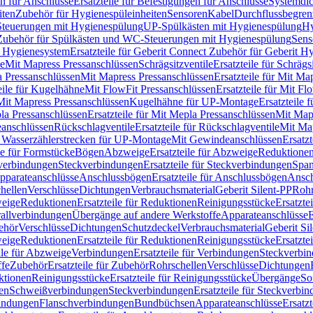
n für Anschlüsse
Ersatzteile für Befestigungen für Anschlüsse
Systemdi
iten
Zubehör für Hygienespüleinheiten
Sensoren
Kabel
Durchflussbegren
-Steuerungen mit Hygienespülung
UP-Spülkästen mit Hygienespülung
Hy
r Zubehör für Spülkästen und WC-Steuerungen mit Hygienespülung
Sens
t Hygienesystem
Ersatzteile für Geberit Connect Zubehör für Geberit 
le
Mit Mapress Pressanschlüssen
Schrägsitzventile
Ersatzteile für Schrägs
a Pressanschlüssen
Mit Mapress Pressanschlüssen
Ersatzteile für Mit Ma
eile für Kugelhähne
Mit FlowFit Pressanschlüssen
Ersatzteile für Mit F
 Mit Mapress Pressanschlüssen
Kugelhähne für UP-Montage
Ersatzteile
la Pressanschlüssen
Ersatzteile für Mit Mepla Pressanschlüssen
Mit Map
eanschlüssen
Rückschlagventile
Ersatzteile für Rückschlagventile
Mit Map
ür Wasserzählerstrecken für UP-Montage
Mit Gewindeanschlüssen
Ersatz
le für Formstücke
Bögen
Abzweige
Ersatzteile für Abzweige
Reduktione
verbindungen
Steckverbindungen
Ersatzteile für Steckverbindungen
Span
Apparateanschlüsse
Anschlussbögen
Ersatzteile für Anschlussbögen
Ansch
hellen
Verschlüsse
Dichtungen
Verbrauchsmaterial
Geberit Silent-PP
Roh
weige
Reduktionen
Ersatzteile für Reduktionen
Reinigungsstücke
Ersatzte
allverbindungen
Übergänge auf andere Werkstoffe
Apparateanschlüsse
E
ehör
Verschlüsse
Dichtungen
Schutzdeckel
Verbrauchsmaterial
Geberit Si
weige
Reduktionen
Ersatzteile für Reduktionen
Reinigungsstücke
Ersatzte
ile für Abzweige
Verbindungen
Ersatzteile für Verbindungen
Steckverbi
ffe
Zubehör
Ersatzteile für Zubehör
Rohrschellen
Verschlüsse
Dichtungen
ktionen
Reinigungsstücke
Ersatzteile für Reinigungsstücke
Übergänge
So
gen
Schweißverbindungen
Steckverbindungen
Ersatzteile für Steckverbi
bindungen
Flanschverbindungen
Bundbüchsen
Apparateanschlüsse
Ersatz