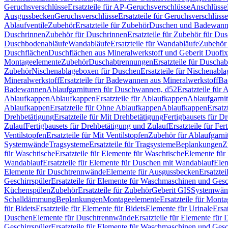
Geruchsverschlüsse
Ersatzteile für AP-Geruchsverschlüsse
Anschlüsse
Ausgussbecken
Geruchsverschlüsse
Ersatzteile für Geruchsverschlüsse
Ablaufventile
Zubehör
Ersatzteile für Zubehör
Duschen und Badewan
Duschrinnen
Zubehör für Duschrinnen
Ersatzteile für Zubehör für Du
Duschbodenabläufe
Wandabläufe
Ersatzteile für Wandabläufe
Zubehör 
Duschflächen
Duschflächen aus Mineralwerkstoff und Geberit Duofix 
Montageelemente
Zubehör
Duschabtrennungen
Ersatzteile für Duscha
Zubehör
Nischenablageboxen für Duschen
Ersatzteile für Nischenab
Mineralwerkstoff
Ersatzteile für Badewannen aus Mineralwerkstoff
Ba
Badewannen
Ablaufgarnituren für Duschwannen, d52
Ersatzteile für
Ablaufkappen
Ablaufkappen
Ersatzteile für Ablaufkappen
Ablaufgarni
Ablaufkappen
Ersatzteile für Ohne Ablaufkappen
Ablaufkappen
Ersatz
Drehbetätigung
Ersatzteile für Mit Drehbetätigung
Fertigbausets für D
Zulauf
Fertigbausets für Drehbetätigung und Zulauf
Ersatzteile für Fe
Ventilstopfen
Ersatzteile für Mit Ventilstopfen
Zubehör für Ablaufgarn
Systemwände
Tragsysteme
Ersatzteile für Tragsysteme
Beplankungen
Z
für Waschtische
Ersatzteile für Elemente für Waschtische
Elemente für 
Wandablauf
Ersatzteile für Elemente für Duschen mit Wandablauf
Ele
Elemente für Duschtrennwände
Elemente für Ausgussbecken
Ersatzte
Geschirrspüler
Ersatzteile für Elemente für Waschmaschinen und Gesc
Küchenspülen
Zubehör
Ersatzteile für Zubehör
Geberit GIS
Systemwän
Schalldämmung
Beplankungen
Montageelemente
Ersatzteile für Mont
für Bidets
Ersatzteile für Elemente für Bidets
Elemente für Urinale
Ersa
Duschen
Elemente für Duschtrennwände
Ersatzteile für Elemente fü
Geschirrspüler
Ersatzteile für Elemente für Waschmaschinen und Gesc