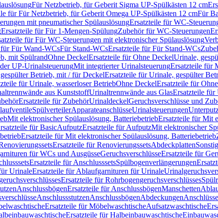
lauslösung
Für Netzbetrieb, für Geberit Sigma UP-Spülkästen 12 cm
Ers
ile für Für Netzbetrieb, für Geberit Omega UP-Spülkästen 12 cm
Für Ba
rungen mit pneumatischer Spülauslösung
Ersatzteile für WC-Steuerun
g
Ersatzteile für Für 1-Mengen-Spülung
Zubehör für WC-Steuerungen
Er
satzteile für Für WC-Steuerungen mit elektronischer Spülauslösung
Ver
le für Für Wand-WCs
Für Stand-WCs
Ersatzteile für Für Stand-WCs
Zube
ieb, mit Spülrand
Ohne Deckel
Ersatzteile für Ohne Deckel
Urinale, gespü
 oder UP-Urinalsteuerung
Mit integrierter Urinalsteuerung
Ersatzteile für 
 gespülter Betrieb, mit / für Deckel
Ersatzteile für Urinale, gespülter Bet
zteile für Urinale, wasserloser Betrieb
Ohne Deckel
Ersatzteile für Ohn
inaltrennwände aus Kunststoff
Urinaltrennwände aus Glas
Ersatzteile fü
behör
Ersatzteile für Zubehör
Urinaldeckel
Geruchsverschlüsse und Zub
aufventile
Spülverteiler
Apparateanschlüsse
Urinalsteuerungen
Unterput
ieb
Mit elektronischer Spülauslösung, Batteriebetrieb
Ersatzteile für Mit
rsatzteile für Basic
Aufputz
Ersatzteile für Aufputz
Mit elektronischer Sp
betrieb
Ersatzteile für Mit elektronischer Spülauslösung, Batteriebetrieb
Renovierungssets
Ersatzteile für Renovierungssets
Abdeckplatten
Sonsti
fgarnituren für WCs und Ausgüsse
Geruchsverschlüsse
Ersatzteile für Ge
hlusssets
Ersatzteile für Anschlusssets
Spülbogenverlängerungen
Ersatz
für Urinale
Ersatzteile für Ablaufgarnituren für Urinale
Urinalgeruchsver
eruchsverschlüsses
Ersatzteile für Rohrbogengeruchsverschlüsses
Spül
tutzen
Anschlussbögen
Ersatzteile für Anschlussbögen
Manschetten
Ablau
sverschlüsse
Anschlussstutzen
Anschlussbögen
Abdeckungen
Anschlüss
elwaschtische
Ersatzteile für Möbelwaschtische
Aufsatzwaschtische
Ers
albeinbauwaschtische
Ersatzteile für Halbeinbauwaschtische
Einbauwasc