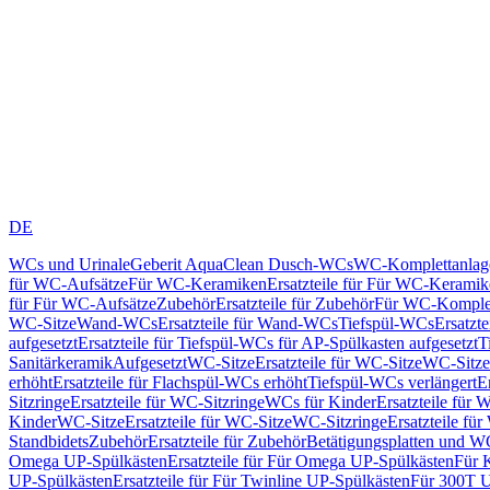
DE
WCs und Urinale
Geberit AquaClean Dusch-WCs
WC-Komplettanlag
für WC-Aufsätze
Für WC-Keramiken
Ersatzteile für Für WC-Kerami
für Für WC-Aufsätze
Zubehör
Ersatzteile für Zubehör
Für WC-Komplet
WC-Sitze
Wand-WCs
Ersatzteile für Wand-WCs
Tiefspül-WCs
Ersatzt
aufgesetzt
Ersatzteile für Tiefspül-WCs für AP-Spülkasten aufgesetzt
T
Sanitärkeramik
Aufgesetzt
WC-Sitze
Ersatzteile für WC-Sitze
WC-Sitze
erhöht
Ersatzteile für Flachspül-WCs erhöht
Tiefspül-WCs verlängert
E
Sitzringe
Ersatzteile für WC-Sitzringe
WCs für Kinder
Ersatzteile für 
Kinder
WC-Sitze
Ersatzteile für WC-Sitze
WC-Sitzringe
Ersatzteile fü
Standbidets
Zubehör
Ersatzteile für Zubehör
Betätigungsplatten und W
Omega UP-Spülkästen
Ersatzteile für Für Omega UP-Spülkästen
Für 
UP-Spülkästen
Ersatzteile für Für Twinline UP-Spülkästen
Für 300T U