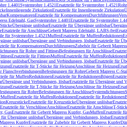
rohre 1.4401
Systemrohre 1.4521
Ersatzteile für Systemrohre 1.4521
Rohr
ücke
Innenliegende Zirkulation
Ersatzteile für Innenliegende Zirkulation
Ü
sbar
Kompensatoren
Ersatzteile für Kompensatoren
Durchführungen
Vers
press Edelstahl, Gas
Systemrohre 1.4401
Ersatzteile für Systemrohre 1.4
-Stücke
Übergänge unlösbar
Ersatzteile für Übergänge unlösbar
Übergäng
e
Ersatzteile für Anschlüsse
Geberit Mapress Edelstahl, LABS-frei
Ersat
eile für Systemrohre 1.4521
Muffen
Ersatzteile für Muffen
Reduktionen
Er
ergänge unlösbar
Übergänge und Verbindungen, lösbar
Ersatzteile für Ü
tzteile für Kompensatoren
Durchführungen
Zubehör für Geberit Mapress
ichtungen für Rohre und Fittings
Befestigungen für Anschlüsse
Ersatzte
ittings
Ersatzteile für Fittings
Muffen
Ersatzteile für Muffen
Reduktionen
ergänge unlösbar
Übergänge und Verbindungen, lösbar
Ersatzteile für Ü
eizung
Ersatzteile für T-Stücke für Heizung
Anschlüsse für Heizung
Ersat
ür Flanschverbindungen
Befestigungen für Rohre
Geberit Mapress C-Sta
zteile für Muffen
Reduktionen
Ersatzteile für Reduktionen
Bögen
Ersatzte
ar
Übergänge und Verbindungen, lösbar
Ersatzteile für Übergänge und 
eizung
Ersatzteile für T-Stücke für Heizung
Anschlüsse für Heizung
Ersat
festigungen für Rohre
Befestigungen für Anschlüsse
Systemdichtungen
S
r
Muffen
Ersatzteile für Muffen
Reduktionen
Ersatzteile für Reduktionen
tion
Kreuzstücke
Ersatzteile für Kreuzstücke
Übergänge unlösbar
Ersatzt
Ersatzteile für Verschlüsse
Anschlüsse
Ersatzteile für Anschlüsse
T-Stück
r, Gas
Ersatzteile für Geberit Mapress Kupfer, Gas
Muffen
Ersatzteile f
e für Übergänge unlösbar
Übergänge und Verbindungen, lösbar
Ersatzte
 Mapress Kupfer
Ersatzteile für Zubehör für Geberit Mapress Kupfer
Däm