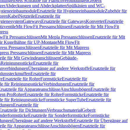
chtungen
Sets Schraube für Flanschverbindungen
Geberit
zer
Abdeckungen und Abdeckplatten
Spülkästen und WC-
gieneeinbaumodule
Ersatzteile für Hygieneeinbaumodule
Zubehör für
oren
Kabel
Netzteile
Ersatzteile für
Hygienesystem
Gateways
Ersatzteile für Gateways
Konverter
Ersatzteile
itzventile
Mit FlowFit Pressanschlüssen
Ersatzteile für Mit FlowFit
press
lowFit Pressanschlüssen
Mit Mepla Pressanschlüssen
Ersatzteile für Mit
 für Kugelhähne für UP-Montage
Mit FlowFit
ress Pressanschlüssen
Ersatzteile für Mit Mapress
ress Pressanschlüssen
Ersatzteile für Mit Mapress
teile für Mit Gewindeanschlüssen
Gebäude-
n
Reinigungsstücke
Ersatzteile für
nverbindungen
Übergänge auf andere Werkstoffe
Ersatzteile für
lusssteckmuffen
Ersatzteile für
re
Ersatzteile für Rohre
Formstücke
Ersatzteile für
ile für Reinigungsstücke
Verbindungen
Ersatzteile für
rsatzteile für Apparateanschlüsse
Anschlussbögen
Ersatzteile für
lent-Pro
Rohre
Ersatzteile für Rohre
Formstücke
Ersatzteile für
ile für Reinigungsstücke
Formstücke SuperTube
Ersatzteile für
ndungen
Ersatzteile für
Ersatzteile für Dichtungen
Verbrauchsmaterial
Geberit
nderformstücke
Ersatzteile für Sonderformstücke
Formstücke
ndungen
Übergänge auf andere Werkstoffe
Ersatzteile für Übergänge auf
teile für Apparateanschlüsse
Anschlussbögen
Ersatzteile für