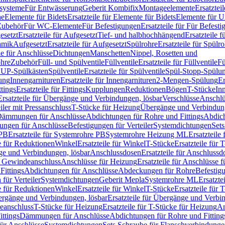
ssysteme
Für Entwässerung
Geberit Kombifix
Montageelemente
Ersatztei
he
Elemente für Bidets
Ersatzteile für Elemente für Bidets
Elemente für U
 Zubehör
Für WC-Elemente
Für Befestigungen
Ersatzteile für Für Befest
esetzt
Ersatzteile für Aufgesetzt
Tief- und halbhochhängend
Ersatzteile 
amik
Aufgesetzt
Ersatzteile für Aufgesetzt
Spülrohre
Ersatzteile für Spülr
le für Anschlüsse
Dichtungen
Manschetten
Nippel, Rosetten und
ohre
Zubehör
Füll- und Spülventile
Füllventile
Ersatzteile für Füllventile
Fü
ür UP-Spülkästen
Spülventile
Ersatzteile für Spülventile
Spül-Stopp-Spülu
ung
Innengarnituren
Ersatzteile für Innengarnituren
2-Mengen-Spülung
Er
ttings
Ersatzteile für Fittings
Kupplungen
Reduktionen
Bögen
T-Stücke
In
Ersatzteile für Übergänge und Verbindungen, lösbar
Verschlüsse
Anschlü
iler mit Pressanschluss
T-Stücke für Heizung
Übergänge und Verbindung
ämmungen für Anschlüsse
Abdichtungen für Rohre und Fittings
Abdich
gungen für Anschlüsse
Befestigungen für Verteiler
Systemdichtungen
Set
 PB
Ersatzteile für Systemrohre PB
Systemrohre Heizung ML
Ersatzteil
le für Reduktionen
Winkel
Ersatzteile für Winkel
T-Stücke
Ersatzteile für 
nge und Verbindungen, lösbar
Anschlussdosen
Ersatzteile für Anschlussd
it Gewindeanschluss
Anschlüsse für Heizung
Ersatzteile für Anschlüsse 
Fittings
Abdichtungen für Anschlüsse
Abdeckungen für Rohre
Befestig
für Verteiler
Systemdichtungen
Geberit Mepla
Systemrohre ML
Ersatzte
le für Reduktionen
Winkel
Ersatzteile für Winkel
T-Stücke
Ersatzteile für 
rgänge und Verbindungen, lösbar
Ersatzteile für Übergänge und Verbi
deanschluss
T-Stücke für Heizung
Ersatzteile für T-Stücke für Heizung
An
ttings
Dämmungen für Anschlüsse
Abdichtungen für Rohre und Fitting
für Anschlüsse
Systemdichtungen
Sets Schraube für Flanschverbindung