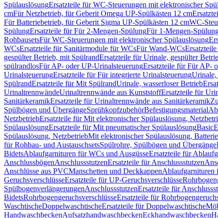
Spülauslösung
Ersatzteile für WC-Steuerungen mit elektronischer Spü
cm
Für Netzbetrieb, für Geberit Omega UP-Spülkästen 12 cm
Ersatzte
Für Batteriebetrieb, für Geberit Sigma UP-Spülkästen 12 cm
WC-Steue
Spülung
Ersatzteile für Für 2-Mengen-Spülung
Für 1-Mengen-Spülun
Rohbausets
Für WC-Steuerungen mit elektronischer Spülauslösung
Er
WCs
Ersatzteile für Sanitärmodule für WCs
Für Wand-WCs
Ersatztei
gespülter Betrieb, mit Spülrand
Ersatzteile für Urinale, gespülter Betr
spülrandlos
Für AP- oder UP-Urinalsteuerung
Ersatzteile für Für AP-
Urinalsteuerung
Ersatzteile für Für integrierte Urinalsteuerung
Urinale,
Spülrand
Ersatzteile für Mit Spülrand
Urinale, wasserloser Betrieb
Ersat
Urinaltrennwände
Urinaltrennwände aus Kunststoff
Ersatzteile für Ur
Sanitärkeramik
Ersatzteile für Urinaltrennwände aus Sanitärkeramik
Zu
Spülbögen und Übergänge
Sprühkopfzubehör
Befestigungsmaterial
Abl
Netzbetrieb
Ersatzteile für Mit elektronischer Spülauslösung, Netzbetr
Spülauslösung
Ersatzteile für Mit pneumatischer Spülauslösung
Basic
E
Spülauslösung, Netzbetrieb
Mit elektronischer Spülauslösung, Batterie
für Rohbau- und Austauschsets
Spülrohre, Spülbögen und Übergänge
Bidets
Ablaufgarnituren für WCs und Ausgüsse
Ersatzteile für Ablau
Anschlussbögen
Anschlussstutzen
Ersatzteile für Anschlussstutzen
Ansc
Anschlüsse aus PVC
Manschetten und Deckkappen
Ablaufgarnituren 
Geruchsverschlüsse
Ersatzteile für UP-Geruchsverschlüsse
Rohrbogeng
Spülbogenverlängerungen
Anschlussstutzen
Ersatzteile für Anschlusss
Bidets
Rohrbogengeruchsverschlüsse
Ersatzteile für Rohrbogengeruch
Waschtische
Doppelwaschtische
Ersatzteile für Doppelwaschtische
Möb
Handwaschbecken
Aufsatzhandwaschbecken
Eckhandwaschbecken
H