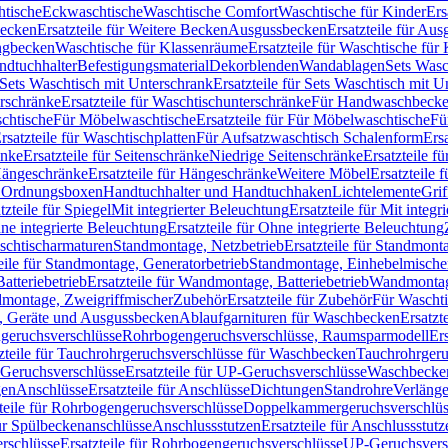
htische
Eckwaschtische
Waschtische Comfort
Waschtische für Kinder
Ers
Becken
Ersatzteile für Weitere Becken
Ausgussbecken
Ersatzteile für Au
ngbecken
Waschtische für Klassenräume
Ersatzteile für Waschtische fü
ndtuchhalter
Befestigungsmaterial
Dekorblenden
Wandablagen
Sets Wasc
Sets Waschtisch mit Unterschrank
Ersatzteile für Sets Waschtisch mit 
rschränke
Ersatzteile für Waschtischunterschränke
Für Handwaschbeck
schtische
Für Möbelwaschtische
Ersatzteile für Für Möbelwaschtische
Fü
rsatzteile für Waschtischplatten
Für Aufsatzwaschtisch Schalenform
Ers
änke
Ersatzteile für Seitenschränke
Niedrige Seitenschränke
Ersatzteile f
ängeschränke
Ersatzteile für Hängeschränke
Weitere Möbel
Ersatzteile 
d Ordnungsboxen
Handtuchhalter und Handtuchhaken
Lichtelemente
Grif
tzteile für Spiegel
Mit integrierter Beleuchtung
Ersatzteile für Mit integr
ne integrierte Beleuchtung
Ersatzteile für Ohne integrierte Beleuchtung
aschtischarmaturen
Standmontage, Netzbetrieb
Ersatzteile für Standmont
eile für Standmontage, Generatorbetrieb
Standmontage, Einhebelmische
tteriebetrieb
Ersatzteile für Wandmontage, Batteriebetrieb
Wandmontage
ndmontage, Zweigriffmischer
Zubehör
Ersatzteile für Zubehör
Für Wascht
n, Geräte und Ausgussbecken
Ablaufgarnituren für Waschbecken
Ersatzt
ngeruchsverschlüsse
Rohrbogengeruchsverschlüsse, Raumsparmodell
Er
zteile für Tauchrohrgeruchsverschlüsse für Waschbecken
Tauchrohrgeru
Geruchsverschlüsse
Ersatzteile für UP-Geruchsverschlüsse
Waschbecken
en
Anschlüsse
Ersatzteile für Anschlüsse
Dichtungen
Standrohre
Verläng
teile für Rohrbogengeruchsverschlüsse
Doppelkammergeruchsverschlüs
für Spülbeckenanschlüsse
Anschlussstutzen
Ersatzteile für Anschlussstutz
rschlüsse
Ersatzteile für Rohrbogengeruchsverschlüsse
UP-Geruchsvers