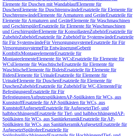
Elemente für Duschen mit Wandablauf
Elemente für
Duschen
Elemente für Duschtrennwände
Ersatzteile für Elemente für
Duschtrennwände
Elemente für Armaturen und Geräte
Ersatzteile für
Elemente für Armaturen und Geräte
Elemente für Waschmaschinen
und Geschirrspüler
Ersatzteile für Elemente für Waschmaschinen
und Geschirrspüler
Elemente für Konsollasten
Zubehör
Ersatzteile für
Zubehör
Zubehör
Ersatzteile für Zubehör
Für Systemwände
Ersatzteile
für Für Systemwände
Für Versorgungssysteme
Ersatzteile für Für
Versorgungssysteme
Für Entwässerung
Geberit
Kombifix
Montageelemente
Ersatzteile für
Montageelemente
Elemente für WCs
Ersatzteile für Elemente für
WCs
Elemente für Waschtische
Ersatzteile für Elemente für
Waschtische
Elemente für Bidets
Ersatzteile für Elemente für
Bidets
Elemente für Urinale
Ersatzteile für Elemente für
Urinale
Elemente für Duschen
Ersatzteile für Elemente für
Duschen
Zubehör
Ersatzteile für Zubehör
Für WC-Elemente
Für
Befestigungen
Ersatzteile für Für
Befestigungen
Aufputzspülkästen
AP-Spülkästen für WCs, aus
Kunststoff
Ersatzteile für AP-Spülkästen für WCs, aus
Kunststoff
Aufgesetzt
Ersatzteile für Aufgesetzt
Tief- und
halbhochhängend
Ersatzteile für Tief- und halbhochhängend
AP-
Spülkästen für WCs, aus Sanitärkeramik
Ersatzteile für AP-
Spülkästen für WCs, aus Sanitärkeramik
Aufgesetzt
Ersatzteile für
Aufgesetzt
Spülrohre
Ersatzteile für
Spülrohre
Hochhängend
Ersatzteile für Hochhängend
Tief- und