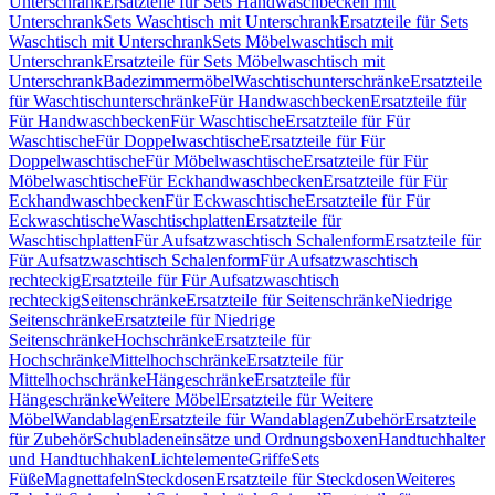
Unterschrank
Ersatzteile für Sets Handwaschbecken mit
Unterschrank
Sets Waschtisch mit Unterschrank
Ersatzteile für Sets
Waschtisch mit Unterschrank
Sets Möbelwaschtisch mit
Unterschrank
Ersatzteile für Sets Möbelwaschtisch mit
Unterschrank
Badezimmermöbel
Waschtischunterschränke
Ersatzteile
für Waschtischunterschränke
Für Handwaschbecken
Ersatzteile für
Für Handwaschbecken
Für Waschtische
Ersatzteile für Für
Waschtische
Für Doppelwaschtische
Ersatzteile für Für
Doppelwaschtische
Für Möbelwaschtische
Ersatzteile für Für
Möbelwaschtische
Für Eckhandwaschbecken
Ersatzteile für Für
Eckhandwaschbecken
Für Eckwaschtische
Ersatzteile für Für
Eckwaschtische
Waschtischplatten
Ersatzteile für
Waschtischplatten
Für Aufsatzwaschtisch Schalenform
Ersatzteile für
Für Aufsatzwaschtisch Schalenform
Für Aufsatzwaschtisch
rechteckig
Ersatzteile für Für Aufsatzwaschtisch
rechteckig
Seitenschränke
Ersatzteile für Seitenschränke
Niedrige
Seitenschränke
Ersatzteile für Niedrige
Seitenschränke
Hochschränke
Ersatzteile für
Hochschränke
Mittelhochschränke
Ersatzteile für
Mittelhochschränke
Hängeschränke
Ersatzteile für
Hängeschränke
Weitere Möbel
Ersatzteile für Weitere
Möbel
Wandablagen
Ersatzteile für Wandablagen
Zubehör
Ersatzteile
für Zubehör
Schubladeneinsätze und Ordnungsboxen
Handtuchhalter
und Handtuchhaken
Lichtelemente
Griffe
Sets
Füße
Magnettafeln
Steckdosen
Ersatzteile für Steckdosen
Weiteres