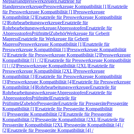
Mepla
Handpresswerkzeuge
Ersatzteile für
Handpresswerkzeuge
Presswerkzeuge Kompatibilität [1]
Ersatzteile
für Presswerkzeuge Kompatibilität [1]
Presswerkzeuge
Kompatibilität [2]
Ersatzteile für Presswerkzeuge Kompatibilität
[2]
Rohrbearbeitungswerkzeuge
Ersatzteile für
Rohrbearbeitungswerkzeuge
Abpressstopfen
Ersatzteile für
Abpressstopfen
Prüfmittel
Zubehör
Werkzeuge für Geberit
Mapress
Ersatzteile für Werkzeuge für Geberit
Mapress
Presswerkzeuge Kompatibilität [1]
Ersatzteile für
Presswerkzeuge Kompatibilität [1]
Presswerkzeuge Kompatibilität
[2]
Ersatzteile für Presswerkzeuge Kompatibilität [2]
Presswerkzeuge
Kompatibilität [1] / [2]
Ersatzteile für Presswerkzeuge Kompatibilität
[1] / [2]
Presswerkzeuge Kompatibilität [2XL]
Ersatzteile für
Presswerkzeuge Kompatibilität [2XL]
Presswerkzeuge
Kompatibilität [3]
Ersatzteile für Presswerkzeuge Kompatibilität
[3]
Presswerkzeuge Kompatibilität [4]
Ersatzteile für Presswerkzeuge
Kompatibilität [4]
Rohrbearbeitungswerkzeuge
Ersatzteile für
Rohrbearbeitungswerkzeuge
Abpressstopfen
Ersatzteile für
Abpressstopfen
Prüfmittel
Ersatzteile für
Prüfmittel
Zubehör
Pressgeräte
Ersatzteile für Pressgeräte
Pressgeräte
Kompatibilität [1]
Ersatzteile für Pressgeräte Kompatibilität
[1]
Pressgeräte Kompatibilität [2]
Ersatzteile für Pressgeräte
Kompatibilität [2]
Pressgeräte Kompatibilität [2XL]
Ersatzteile für
Pressgeräte Kompatibilität [2XL]
Pressgeräte Kompatibilität [4] /
[2]
Ersatzteile für Pressgeräte Kompatibilität [4] /