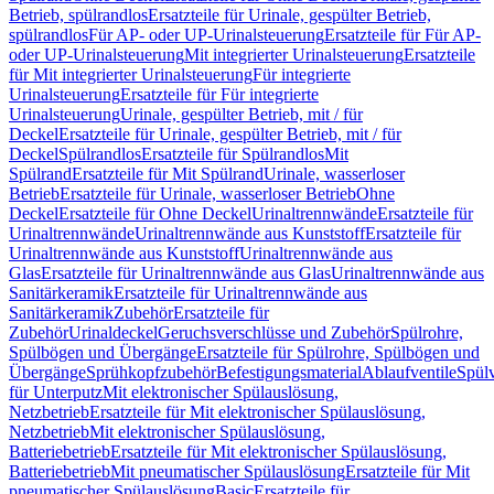
Betrieb, spülrandlos
Ersatzteile für Urinale, gespülter Betrieb,
spülrandlos
Für AP- oder UP-Urinalsteuerung
Ersatzteile für Für AP-
oder UP-Urinalsteuerung
Mit integrierter Urinalsteuerung
Ersatzteile
für Mit integrierter Urinalsteuerung
Für integrierte
Urinalsteuerung
Ersatzteile für Für integrierte
Urinalsteuerung
Urinale, gespülter Betrieb, mit / für
Deckel
Ersatzteile für Urinale, gespülter Betrieb, mit / für
Deckel
Spülrandlos
Ersatzteile für Spülrandlos
Mit
Spülrand
Ersatzteile für Mit Spülrand
Urinale, wasserloser
Betrieb
Ersatzteile für Urinale, wasserloser Betrieb
Ohne
Deckel
Ersatzteile für Ohne Deckel
Urinaltrennwände
Ersatzteile für
Urinaltrennwände
Urinaltrennwände aus Kunststoff
Ersatzteile für
Urinaltrennwände aus Kunststoff
Urinaltrennwände aus
Glas
Ersatzteile für Urinaltrennwände aus Glas
Urinaltrennwände aus
Sanitärkeramik
Ersatzteile für Urinaltrennwände aus
Sanitärkeramik
Zubehör
Ersatzteile für
Zubehör
Urinaldeckel
Geruchsverschlüsse und Zubehör
Spülrohre,
Spülbögen und Übergänge
Ersatzteile für Spülrohre, Spülbögen und
Übergänge
Sprühkopfzubehör
Befestigungsmaterial
Ablaufventile
Spülv
für Unterputz
Mit elektronischer Spülauslösung,
Netzbetrieb
Ersatzteile für Mit elektronischer Spülauslösung,
Netzbetrieb
Mit elektronischer Spülauslösung,
Batteriebetrieb
Ersatzteile für Mit elektronischer Spülauslösung,
Batteriebetrieb
Mit pneumatischer Spülauslösung
Ersatzteile für Mit
pneumatischer Spülauslösung
Basic
Ersatzteile für