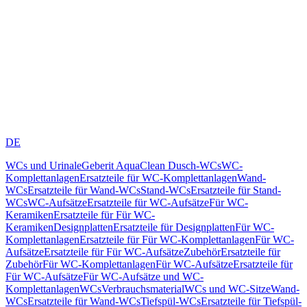
DE
WCs und Urinale
Geberit AquaClean Dusch-WCs
WC-
Komplettanlagen
Ersatzteile für WC-Komplettanlagen
Wand-
WCs
Ersatzteile für Wand-WCs
Stand-WCs
Ersatzteile für Stand-
WCs
WC-Aufsätze
Ersatzteile für WC-Aufsätze
Für WC-
Keramiken
Ersatzteile für Für WC-
Keramiken
Designplatten
Ersatzteile für Designplatten
Für WC-
Komplettanlagen
Ersatzteile für Für WC-Komplettanlagen
Für WC-
Aufsätze
Ersatzteile für Für WC-Aufsätze
Zubehör
Ersatzteile für
Zubehör
Für WC-Komplettanlagen
Für WC-Aufsätze
Ersatzteile für
Für WC-Aufsätze
Für WC-Aufsätze und WC-
Komplettanlagen
WCs
Verbrauchsmaterial
WCs und WC-Sitze
Wand-
WCs
Ersatzteile für Wand-WCs
Tiefspül-WCs
Ersatzteile für Tiefspül-