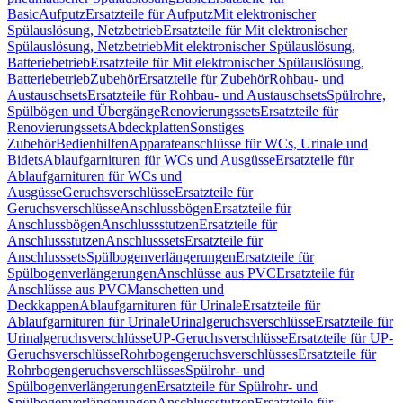
Basic
Aufputz
Ersatzteile für Aufputz
Mit elektronischer
Spülauslösung, Netzbetrieb
Ersatzteile für Mit elektronischer
Spülauslösung, Netzbetrieb
Mit elektronischer Spülauslösung,
Batteriebetrieb
Ersatzteile für Mit elektronischer Spülauslösung,
Batteriebetrieb
Zubehör
Ersatzteile für Zubehör
Rohbau- und
Austauschsets
Ersatzteile für Rohbau- und Austauschsets
Spülrohre,
Spülbögen und Übergänge
Renovierungssets
Ersatzteile für
Renovierungssets
Abdeckplatten
Sonstiges
Zubehör
Bedienhilfen
Apparateanschlüsse für WCs, Urinale und
Bidets
Ablaufgarnituren für WCs und Ausgüsse
Ersatzteile für
Ablaufgarnituren für WCs und
Ausgüsse
Geruchsverschlüsse
Ersatzteile für
Geruchsverschlüsse
Anschlussbögen
Ersatzteile für
Anschlussbögen
Anschlussstutzen
Ersatzteile für
Anschlussstutzen
Anschlusssets
Ersatzteile für
Anschlusssets
Spülbogenverlängerungen
Ersatzteile für
Spülbogenverlängerungen
Anschlüsse aus PVC
Ersatzteile für
Anschlüsse aus PVC
Manschetten und
Deckkappen
Ablaufgarnituren für Urinale
Ersatzteile für
Ablaufgarnituren für Urinale
Urinalgeruchsverschlüsse
Ersatzteile für
Urinalgeruchsverschlüsse
UP-Geruchsverschlüsse
Ersatzteile für UP-
Geruchsverschlüsse
Rohrbogengeruchsverschlüsses
Ersatzteile für
Rohrbogengeruchsverschlüsses
Spülrohr- und
Spülbogenverlängerungen
Ersatzteile für Spülrohr- und
Spülbogenverlängerungen
Anschlussstutzen
Ersatzteile für