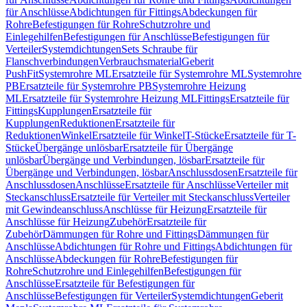
für Anschlüsse
Abdichtungen für Fittings
Abdeckungen für
Rohre
Befestigungen für Rohre
Schutzrohre und
Einlegehilfen
Befestigungen für Anschlüsse
Befestigungen für
Verteiler
Systemdichtungen
Sets Schraube für
Flanschverbindungen
Verbrauchsmaterial
Geberit
PushFit
Systemrohre ML
Ersatzteile für Systemrohre ML
Systemrohre
PB
Ersatzteile für Systemrohre PB
Systemrohre Heizung
ML
Ersatzteile für Systemrohre Heizung ML
Fittings
Ersatzteile für
Fittings
Kupplungen
Ersatzteile für
Kupplungen
Reduktionen
Ersatzteile für
Reduktionen
Winkel
Ersatzteile für Winkel
T-Stücke
Ersatzteile für T-
Stücke
Übergänge unlösbar
Ersatzteile für Übergänge
unlösbar
Übergänge und Verbindungen, lösbar
Ersatzteile für
Übergänge und Verbindungen, lösbar
Anschlussdosen
Ersatzteile für
Anschlussdosen
Anschlüsse
Ersatzteile für Anschlüsse
Verteiler mit
Steckanschluss
Ersatzteile für Verteiler mit Steckanschluss
Verteiler
mit Gewindeanschluss
Anschlüsse für Heizung
Ersatzteile für
Anschlüsse für Heizung
Zubehör
Ersatzteile für
Zubehör
Dämmungen für Rohre und Fittings
Dämmungen für
Anschlüsse
Abdichtungen für Rohre und Fittings
Abdichtungen für
Anschlüsse
Abdeckungen für Rohre
Befestigungen für
Rohre
Schutzrohre und Einlegehilfen
Befestigungen für
Anschlüsse
Ersatzteile für Befestigungen für
Anschlüsse
Befestigungen für Verteiler
Systemdichtungen
Geberit