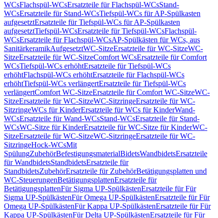
WCs
Flachspül-WCs
Ersatzteile für Flachspül-WCs
Stand-
WCs
Ersatzteile für Stand-WCs
Tiefspül-WCs für AP-Spülkasten
aufgesetzt
Ersatzteile für Tiefspül-WCs für AP-Spülkasten
aufgesetzt
Tiefspül-WCs
Ersatzteile für Tiefspül-WCs
Flachspül-
WCs
Ersatzteile für Flachspül-WCs
AP-Spülkästen für WCs, aus
Sanitärkeramik
Aufgesetzt
WC-Sitze
Ersatzteile für WC-Sitze
WC-
Sitze
Ersatzteile für WC-Sitze
Comfort WCs
Ersatzteile für Comfort
WCs
Tiefspül-WCs erhöht
Ersatzteile für Tiefspül-WCs
erhöht
Flachspül-WCs erhöht
Ersatzteile für Flachspül-WCs
erhöht
Tiefspül-WCs verlängert
Ersatzteile für Tiefspül-WCs
verlängert
Comfort WC-Sitze
Ersatzteile für Comfort WC-Sitze
WC-
Sitze
Ersatzteile für WC-Sitze
WC-Sitzringe
Ersatzteile für WC-
Sitzringe
WCs für Kinder
Ersatzteile für WCs für Kinder
Wand-
WCs
Ersatzteile für Wand-WCs
Stand-WCs
Ersatzteile für Stand-
WCs
WC-Sitze für Kinder
Ersatzteile für WC-Sitze für Kinder
WC-
Sitze
Ersatzteile für WC-Sitze
WC-Sitzringe
Ersatzteile für WC-
Sitzringe
Hock-WCs
Mit
Spülung
Zubehör
Befestigungsmaterial
Bidets
Wandbidets
Ersatzteile
für Wandbidets
Standbidets
Ersatzteile für
Standbidets
Zubehör
Ersatzteile für Zubehör
Betätigungsplatten und
WC-Steuerungen
Betätigungsplatten
Ersatzteile für
Betätigungsplatten
Für Sigma UP-Spülkästen
Ersatzteile für Für
Sigma UP-Spülkästen
Für Omega UP-Spülkästen
Ersatzteile für Für
Omega UP-Spülkästen
Für Kappa UP-Spülkästen
Ersatzteile für Für
Kappa UP-Spülkästen
Für Delta UP-Spülkästen
Ersatzteile für Für