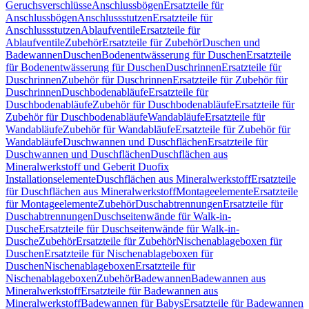
Geruchsverschlüsse
Anschlussbögen
Ersatzteile für
Anschlussbögen
Anschlussstutzen
Ersatzteile für
Anschlussstutzen
Ablaufventile
Ersatzteile für
Ablaufventile
Zubehör
Ersatzteile für Zubehör
Duschen und
Badewannen
Duschen
Bodenentwässerung für Duschen
Ersatzteile
für Bodenentwässerung für Duschen
Duschrinnen
Ersatzteile für
Duschrinnen
Zubehör für Duschrinnen
Ersatzteile für Zubehör für
Duschrinnen
Duschbodenabläufe
Ersatzteile für
Duschbodenabläufe
Zubehör für Duschbodenabläufe
Ersatzteile für
Zubehör für Duschbodenabläufe
Wandabläufe
Ersatzteile für
Wandabläufe
Zubehör für Wandabläufe
Ersatzteile für Zubehör für
Wandabläufe
Duschwannen und Duschflächen
Ersatzteile für
Duschwannen und Duschflächen
Duschflächen aus
Mineralwerkstoff und Geberit Duofix
Installationselemente
Duschflächen aus Mineralwerkstoff
Ersatzteile
für Duschflächen aus Mineralwerkstoff
Montageelemente
Ersatzteile
für Montageelemente
Zubehör
Duschabtrennungen
Ersatzteile für
Duschabtrennungen
Duschseitenwände für Walk-in-
Dusche
Ersatzteile für Duschseitenwände für Walk-in-
Dusche
Zubehör
Ersatzteile für Zubehör
Nischenablageboxen für
Duschen
Ersatzteile für Nischenablageboxen für
Duschen
Nischenablageboxen
Ersatzteile für
Nischenablageboxen
Zubehör
Badewannen
Badewannen aus
Mineralwerkstoff
Ersatzteile für Badewannen aus
Mineralwerkstoff
Badewannen für Babys
Ersatzteile für Badewannen