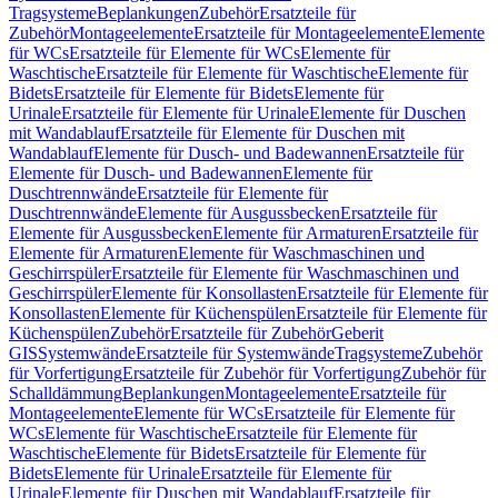
Tragsysteme
Beplankungen
Zubehör
Ersatzteile für
Zubehör
Montageelemente
Ersatzteile für Montageelemente
Elemente
für WCs
Ersatzteile für Elemente für WCs
Elemente für
Waschtische
Ersatzteile für Elemente für Waschtische
Elemente für
Bidets
Ersatzteile für Elemente für Bidets
Elemente für
Urinale
Ersatzteile für Elemente für Urinale
Elemente für Duschen
mit Wandablauf
Ersatzteile für Elemente für Duschen mit
Wandablauf
Elemente für Dusch- und Badewannen
Ersatzteile für
Elemente für Dusch- und Badewannen
Elemente für
Duschtrennwände
Ersatzteile für Elemente für
Duschtrennwände
Elemente für Ausgussbecken
Ersatzteile für
Elemente für Ausgussbecken
Elemente für Armaturen
Ersatzteile für
Elemente für Armaturen
Elemente für Waschmaschinen und
Geschirrspüler
Ersatzteile für Elemente für Waschmaschinen und
Geschirrspüler
Elemente für Konsollasten
Ersatzteile für Elemente für
Konsollasten
Elemente für Küchenspülen
Ersatzteile für Elemente für
Küchenspülen
Zubehör
Ersatzteile für Zubehör
Geberit
GIS
Systemwände
Ersatzteile für Systemwände
Tragsysteme
Zubehör
für Vorfertigung
Ersatzteile für Zubehör für Vorfertigung
Zubehör für
Schalldämmung
Beplankungen
Montageelemente
Ersatzteile für
Montageelemente
Elemente für WCs
Ersatzteile für Elemente für
WCs
Elemente für Waschtische
Ersatzteile für Elemente für
Waschtische
Elemente für Bidets
Ersatzteile für Elemente für
Bidets
Elemente für Urinale
Ersatzteile für Elemente für
Urinale
Elemente für Duschen mit Wandablauf
Ersatzteile für