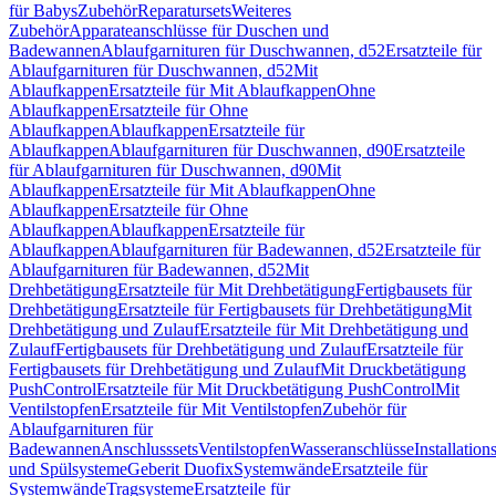
für Babys
Zubehör
Reparatursets
Weiteres
Zubehör
Apparateanschlüsse für Duschen und
Badewannen
Ablaufgarnituren für Duschwannen, d52
Ersatzteile für
Ablaufgarnituren für Duschwannen, d52
Mit
Ablaufkappen
Ersatzteile für Mit Ablaufkappen
Ohne
Ablaufkappen
Ersatzteile für Ohne
Ablaufkappen
Ablaufkappen
Ersatzteile für
Ablaufkappen
Ablaufgarnituren für Duschwannen, d90
Ersatzteile
für Ablaufgarnituren für Duschwannen, d90
Mit
Ablaufkappen
Ersatzteile für Mit Ablaufkappen
Ohne
Ablaufkappen
Ersatzteile für Ohne
Ablaufkappen
Ablaufkappen
Ersatzteile für
Ablaufkappen
Ablaufgarnituren für Badewannen, d52
Ersatzteile für
Ablaufgarnituren für Badewannen, d52
Mit
Drehbetätigung
Ersatzteile für Mit Drehbetätigung
Fertigbausets für
Drehbetätigung
Ersatzteile für Fertigbausets für Drehbetätigung
Mit
Drehbetätigung und Zulauf
Ersatzteile für Mit Drehbetätigung und
Zulauf
Fertigbausets für Drehbetätigung und Zulauf
Ersatzteile für
Fertigbausets für Drehbetätigung und Zulauf
Mit Druckbetätigung
PushControl
Ersatzteile für Mit Druckbetätigung PushControl
Mit
Ventilstopfen
Ersatzteile für Mit Ventilstopfen
Zubehör für
Ablaufgarnituren für
Badewannen
Anschlusssets
Ventilstopfen
Wasseranschlüsse
Installation
und Spülsysteme
Geberit Duofix
Systemwände
Ersatzteile für
Systemwände
Tragsysteme
Ersatzteile für