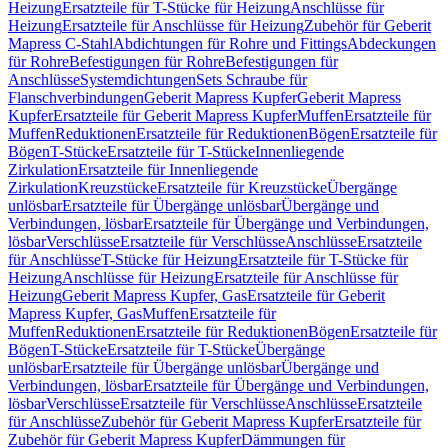
Heizung
Ersatzteile für T-Stücke für Heizung
Anschlüsse für
Heizung
Ersatzteile für Anschlüsse für Heizung
Zubehör für Geberit
Mapress C-Stahl
Abdichtungen für Rohre und Fittings
Abdeckungen
für Rohre
Befestigungen für Rohre
Befestigungen für
Anschlüsse
Systemdichtungen
Sets Schraube für
Flanschverbindungen
Geberit Mapress Kupfer
Geberit Mapress
Kupfer
Ersatzteile für Geberit Mapress Kupfer
Muffen
Ersatzteile für
Muffen
Reduktionen
Ersatzteile für Reduktionen
Bögen
Ersatzteile für
Bögen
T-Stücke
Ersatzteile für T-Stücke
Innenliegende
Zirkulation
Ersatzteile für Innenliegende
Zirkulation
Kreuzstücke
Ersatzteile für Kreuzstücke
Übergänge
unlösbar
Ersatzteile für Übergänge unlösbar
Übergänge und
Verbindungen, lösbar
Ersatzteile für Übergänge und Verbindungen,
lösbar
Verschlüsse
Ersatzteile für Verschlüsse
Anschlüsse
Ersatzteile
für Anschlüsse
T-Stücke für Heizung
Ersatzteile für T-Stücke für
Heizung
Anschlüsse für Heizung
Ersatzteile für Anschlüsse für
Heizung
Geberit Mapress Kupfer, Gas
Ersatzteile für Geberit
Mapress Kupfer, Gas
Muffen
Ersatzteile für
Muffen
Reduktionen
Ersatzteile für Reduktionen
Bögen
Ersatzteile für
Bögen
T-Stücke
Ersatzteile für T-Stücke
Übergänge
unlösbar
Ersatzteile für Übergänge unlösbar
Übergänge und
Verbindungen, lösbar
Ersatzteile für Übergänge und Verbindungen,
lösbar
Verschlüsse
Ersatzteile für Verschlüsse
Anschlüsse
Ersatzteile
für Anschlüsse
Zubehör für Geberit Mapress Kupfer
Ersatzteile für
Zubehör für Geberit Mapress Kupfer
Dämmungen für