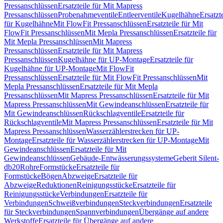
Pressanschlüssen
Ersatzteile für Mit Mapress
Pressanschlüssen
Probenahmeventile
Entleerventile
Kugelhähne
Ersatzt
für Kugelhähne
Mit FlowFit Pressanschlüssen
Ersatzteile für Mit
FlowFit Pressanschlüssen
Mit Mepla Pressanschlüssen
Ersatzteile für
Mit Mepla Pressanschlüssen
Mit Mapress
Pressanschlüssen
Ersatzteile für Mit Mapress
Pressanschlüssen
Kugelhähne für UP-Montage
Ersatzteile für
Kugelhähne für UP-Montage
Mit FlowFit
Pressanschlüssen
Ersatzteile für Mit FlowFit Pressanschlüssen
Mit
Mepla Pressanschlüssen
Ersatzteile für Mit Mepla
Pressanschlüssen
Mit Mapress Pressanschlüssen
Ersatzteile für Mit
Mapress Pressanschlüssen
Mit Gewindeanschlüssen
Ersatzteile für
Mit Gewindeanschlüssen
Rückschlagventile
Ersatzteile für
Rückschlagventile
Mit Mapress Pressanschlüssen
Ersatzteile für Mit
Mapress Pressanschlüssen
Wasserzählerstrecken für UP-
Montage
Ersatzteile für Wasserzählerstrecken für UP-Montage
Mit
Gewindeanschlüssen
Ersatzteile für Mit
Gewindeanschlüssen
Gebäude-Entwässerungssysteme
Geberit Silent-
db20
Rohre
Formstücke
Ersatzteile für
Formstücke
Bögen
Abzweige
Ersatzteile für
Abzweige
Reduktionen
Reinigungsstücke
Ersatzteile für
Reinigungsstücke
Verbindungen
Ersatzteile für
Verbindungen
Schweißverbindungen
Steckverbindungen
Ersatzteile
für Steckverbindungen
Spannverbindungen
Übergänge auf andere
Werkstoffe
Ersatzteile für Übergänge auf andere