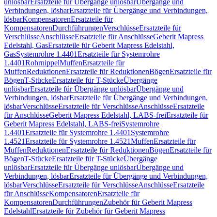
unlösbar
Ersatzteile für Übergänge unlösbar
Übergänge und
Verbindungen, lösbar
Ersatzteile für Übergänge und Verbindungen,
lösbar
Kompensatoren
Ersatzteile für
Kompensatoren
Durchführungen
Verschlüsse
Ersatzteile für
Verschlüsse
Anschlüsse
Ersatzteile für Anschlüsse
Geberit Mapress
Edelstahl, Gas
Ersatzteile für Geberit Mapress Edelstahl,
Gas
Systemrohre 1.4401
Ersatzteile für Systemrohre
1.4401
Rohrnippel
Muffen
Ersatzteile für
Muffen
Reduktionen
Ersatzteile für Reduktionen
Bögen
Ersatzteile für
Bögen
T-Stücke
Ersatzteile für T-Stücke
Übergänge
unlösbar
Ersatzteile für Übergänge unlösbar
Übergänge und
Verbindungen, lösbar
Ersatzteile für Übergänge und Verbindungen,
lösbar
Verschlüsse
Ersatzteile für Verschlüsse
Anschlüsse
Ersatzteile
für Anschlüsse
Geberit Mapress Edelstahl, LABS-frei
Ersatzteile für
Geberit Mapress Edelstahl, LABS-frei
Systemrohre
1.4401
Ersatzteile für Systemrohre 1.4401
Systemrohre
1.4521
Ersatzteile für Systemrohre 1.4521
Muffen
Ersatzteile für
Muffen
Reduktionen
Ersatzteile für Reduktionen
Bögen
Ersatzteile für
Bögen
T-Stücke
Ersatzteile für T-Stücke
Übergänge
unlösbar
Ersatzteile für Übergänge unlösbar
Übergänge und
Verbindungen, lösbar
Ersatzteile für Übergänge und Verbindungen,
lösbar
Verschlüsse
Ersatzteile für Verschlüsse
Anschlüsse
Ersatzteile
für Anschlüsse
Kompensatoren
Ersatzteile für
Kompensatoren
Durchführungen
Zubehör für Geberit Mapress
Edelstahl
Ersatzteile für Zubehör für Geberit Mapress