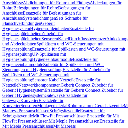
Anschlüsse
Abdichtungen für Rohre und Fittings
Abdeckungen für
Rohre
Befestigungen für Rohre
Befestigungen für
Anschlüsse
Ersatzteile für Befestigungen für
Anschlüsse
Systemdichtungen
Sets Schraube für
Flanschverbindungen
Geberit
Hygienesystem
Hygienespüleinheiten
Ersatzteile für
Hygienespüleinheiten
Zubehör für
Hygienespüleinheiten
Sensoren
Kabel
Durchflussbegrenzer
Abdeckung
und Abdeckplatten
Spülkästen und WC-Steuerungen mit
Hygienespülung
Ersatzteile für Spülkästen und WC-Steuerungen mit
Hygienespülung
UP-Spülkästen mit
Hygienespülung
Hygieneeinbaumodule
Ersatzteile für
Hygieneeinbaumodule
Zubehör für Spülkästen und WC-
Steuerungen mit Hygienespülung
Ersatzteile für Zubehör für
Spülkästen und WC-Steuerungen mit
Hygienespülung
Sensoren
Kabel
Netzteile
Ersatzteile für
Netzteile
Netzwerkkomponenten
Geberit Connect Zubehör für
Geberit Hygienesystem
Ersatzteile für Geberit Connect Zubehör für
Geberit Hygienesystem
Gateways
Ersatzteile für
Gateways
Konverter
Ersatzteile für
Konverter
Sensoren
Montagematerial
Rohrarmaturen
Geradsitzventile
Mi
Mapress Pressanschlüssen
Schrägsitzventile
Ersatzteile für
Schrägsitzventile
Mit FlowFit Pressanschlüssen
Ersatzteile für Mit
FlowFit Pressanschlüssen
Mit Mepla Pressanschlüssen
Ersatzteile für
Mit Mepla Pressanschlüssen
Mit Mapress