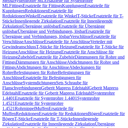
Mepla
Systemrohre ML
Ersatzteile für Systemrohre
ML
Fittings
Ersatzteile für Fittings
Kupplungen
Ersatzteile für
Kupplungen
Reduktionen
Ersatzteile für
Reduktionen
Winkel
Ersatzteile für Winkel
T-Stücke
Ersatzteile für T-
Stücke
Innenliegende Zirkulation
Ersatzteile für Innenliegende
Zirkulation
Übergänge unlösbar
Ersatzteile für Übergänge
unlösbar
Übergänge und Verbindungen, lösbar
Ersatzteile für
Übergänge und Verbindungen, lösbar
Verschlüsse
Ersatzteile für
Verschlüsse
Anschlüsse
Ersatzteile für Anschlüsse
Verteiler mit
Gewindeanschluss
T-Stücke für Heizung
Ersatzteile für T-Stücke für
Heizung
Anschlüsse für Heizung
Ersatzteile für Anschlüsse für
Heizung
Zubehör
Ersatzteile für Zubehör
Dämmungen für Rohre und
Fittings
Dämmungen für Anschlüsse
Abdichtungen für Rohre und
Fittings
Abdichtungen für Anschlüsse
Abdeckungen für
Rohre
Befestigungen für Rohre
Befestigungen für
Anschlüsse
Ersatzteile für Befestigungen für
Anschlüsse
Systemdichtungen
Sets Schraube für
Flanschverbindungen
Geberit Mapress Edelstahl
Geberit Mapress
Edelstahl
Ersatzteile für Geberit Mapress Edelstahl
Systemrohre
1.4401
Ersatzteile für Systemrohre 1.4401
Systemrohre
1.4521
Ersatzteile für Systemrohre
1.4521
Rohrnippel
Muffen
Ersatzteile für
Muffen
Reduktionen
Ersatzteile für Reduktionen
Bögen
Ersatzteile für
Bögen
T-Stücke
Ersatzteile für T-Stücke
Innenliegende
Zirkulation
Ersatzteile für Innenliegende Zirkulation
Übergänge