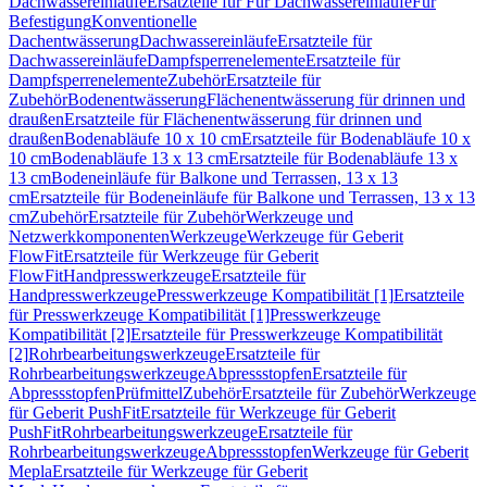
Dachwassereinläufe
Ersatzteile für Für Dachwassereinläufe
Für
Befestigung
Konventionelle
Dachentwässerung
Dachwassereinläufe
Ersatzteile für
Dachwassereinläufe
Dampfsperrenelemente
Ersatzteile für
Dampfsperrenelemente
Zubehör
Ersatzteile für
Zubehör
Bodenentwässerung
Flächenentwässerung für drinnen und
draußen
Ersatzteile für Flächenentwässerung für drinnen und
draußen
Bodenabläufe 10 x 10 cm
Ersatzteile für Bodenabläufe 10 x
10 cm
Bodenabläufe 13 x 13 cm
Ersatzteile für Bodenabläufe 13 x
13 cm
Bodeneinläufe für Balkone und Terrassen, 13 x 13
cm
Ersatzteile für Bodeneinläufe für Balkone und Terrassen, 13 x 13
cm
Zubehör
Ersatzteile für Zubehör
Werkzeuge und
Netzwerkkomponenten
Werkzeuge
Werkzeuge für Geberit
FlowFit
Ersatzteile für Werkzeuge für Geberit
FlowFit
Handpresswerkzeuge
Ersatzteile für
Handpresswerkzeuge
Presswerkzeuge Kompatibilität [1]
Ersatzteile
für Presswerkzeuge Kompatibilität [1]
Presswerkzeuge
Kompatibilität [2]
Ersatzteile für Presswerkzeuge Kompatibilität
[2]
Rohrbearbeitungswerkzeuge
Ersatzteile für
Rohrbearbeitungswerkzeuge
Abpressstopfen
Ersatzteile für
Abpressstopfen
Prüfmittel
Zubehör
Ersatzteile für Zubehör
Werkzeuge
für Geberit PushFit
Ersatzteile für Werkzeuge für Geberit
PushFit
Rohrbearbeitungswerkzeuge
Ersatzteile für
Rohrbearbeitungswerkzeuge
Abpressstopfen
Werkzeuge für Geberit
Mepla
Ersatzteile für Werkzeuge für Geberit