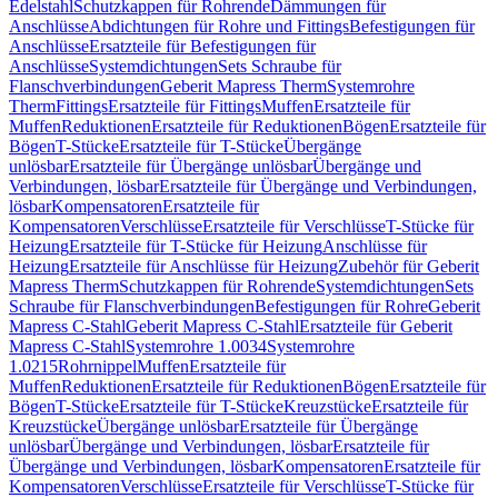
Edelstahl
Schutzkappen für Rohrende
Dämmungen für
Anschlüsse
Abdichtungen für Rohre und Fittings
Befestigungen für
Anschlüsse
Ersatzteile für Befestigungen für
Anschlüsse
Systemdichtungen
Sets Schraube für
Flanschverbindungen
Geberit Mapress Therm
Systemrohre
Therm
Fittings
Ersatzteile für Fittings
Muffen
Ersatzteile für
Muffen
Reduktionen
Ersatzteile für Reduktionen
Bögen
Ersatzteile für
Bögen
T-Stücke
Ersatzteile für T-Stücke
Übergänge
unlösbar
Ersatzteile für Übergänge unlösbar
Übergänge und
Verbindungen, lösbar
Ersatzteile für Übergänge und Verbindungen,
lösbar
Kompensatoren
Ersatzteile für
Kompensatoren
Verschlüsse
Ersatzteile für Verschlüsse
T-Stücke für
Heizung
Ersatzteile für T-Stücke für Heizung
Anschlüsse für
Heizung
Ersatzteile für Anschlüsse für Heizung
Zubehör für Geberit
Mapress Therm
Schutzkappen für Rohrende
Systemdichtungen
Sets
Schraube für Flanschverbindungen
Befestigungen für Rohre
Geberit
Mapress C-Stahl
Geberit Mapress C-Stahl
Ersatzteile für Geberit
Mapress C-Stahl
Systemrohre 1.0034
Systemrohre
1.0215
Rohrnippel
Muffen
Ersatzteile für
Muffen
Reduktionen
Ersatzteile für Reduktionen
Bögen
Ersatzteile für
Bögen
T-Stücke
Ersatzteile für T-Stücke
Kreuzstücke
Ersatzteile für
Kreuzstücke
Übergänge unlösbar
Ersatzteile für Übergänge
unlösbar
Übergänge und Verbindungen, lösbar
Ersatzteile für
Übergänge und Verbindungen, lösbar
Kompensatoren
Ersatzteile für
Kompensatoren
Verschlüsse
Ersatzteile für Verschlüsse
T-Stücke für