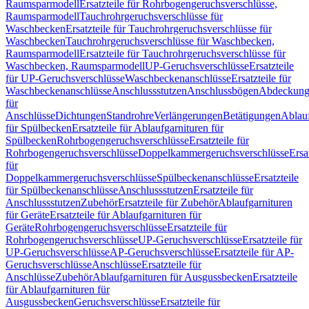
Raumsparmodell
Ersatzteile für Rohrbogengeruchsverschlüsse,
Raumsparmodell
Tauchrohrgeruchsverschlüsse für
Waschbecken
Ersatzteile für Tauchrohrgeruchsverschlüsse für
Waschbecken
Tauchrohrgeruchsverschlüsse für Waschbecken,
Raumsparmodell
Ersatzteile für Tauchrohrgeruchsverschlüsse für
Waschbecken, Raumsparmodell
UP-Geruchsverschlüsse
Ersatzteile
für UP-Geruchsverschlüsse
Waschbeckenanschlüsse
Ersatzteile für
Waschbeckenanschlüsse
Anschlussstutzen
Anschlussbögen
Abdeckung
für
Anschlüsse
Dichtungen
Standrohre
Verlängerungen
Betätigungen
Ablauf
für Spülbecken
Ersatzteile für Ablaufgarnituren für
Spülbecken
Rohrbogengeruchsverschlüsse
Ersatzteile für
Rohrbogengeruchsverschlüsse
Doppelkammergeruchsverschlüsse
Ersa
für
Doppelkammergeruchsverschlüsse
Spülbeckenanschlüsse
Ersatzteile
für Spülbeckenanschlüsse
Anschlussstutzen
Ersatzteile für
Anschlussstutzen
Zubehör
Ersatzteile für Zubehör
Ablaufgarnituren
für Geräte
Ersatzteile für Ablaufgarnituren für
Geräte
Rohrbogengeruchsverschlüsse
Ersatzteile für
Rohrbogengeruchsverschlüsse
UP-Geruchsverschlüsse
Ersatzteile für
UP-Geruchsverschlüsse
AP-Geruchsverschlüsse
Ersatzteile für AP-
Geruchsverschlüsse
Anschlüsse
Ersatzteile für
Anschlüsse
Zubehör
Ablaufgarnituren für Ausgussbecken
Ersatzteile
für Ablaufgarnituren für
Ausgussbecken
Geruchsverschlüsse
Ersatzteile für