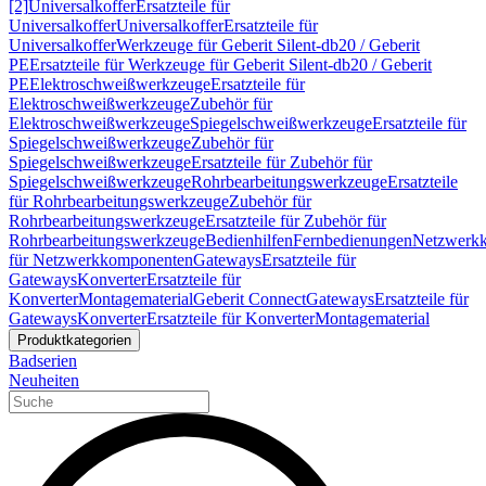
[2]
Universalkoffer
Ersatzteile für
Universalkoffer
Universalkoffer
Ersatzteile für
Universalkoffer
Werkzeuge für Geberit Silent-db20 / Geberit
PE
Ersatzteile für Werkzeuge für Geberit Silent-db20 / Geberit
PE
Elektroschweißwerkzeuge
Ersatzteile für
Elektroschweißwerkzeuge
Zubehör für
Elektroschweißwerkzeuge
Spiegelschweißwerkzeuge
Ersatzteile für
Spiegelschweißwerkzeuge
Zubehör für
Spiegelschweißwerkzeuge
Ersatzteile für Zubehör für
Spiegelschweißwerkzeuge
Rohrbearbeitungswerkzeuge
Ersatzteile
für Rohrbearbeitungswerkzeuge
Zubehör für
Rohrbearbeitungswerkzeuge
Ersatzteile für Zubehör für
Rohrbearbeitungswerkzeuge
Bedienhilfen
Fernbedienungen
Netzwerk
für Netzwerkkomponenten
Gateways
Ersatzteile für
Gateways
Konverter
Ersatzteile für
Konverter
Montagematerial
Geberit Connect
Gateways
Ersatzteile für
Gateways
Konverter
Ersatzteile für Konverter
Montagematerial
Produktkategorien
Badserien
Neuheiten