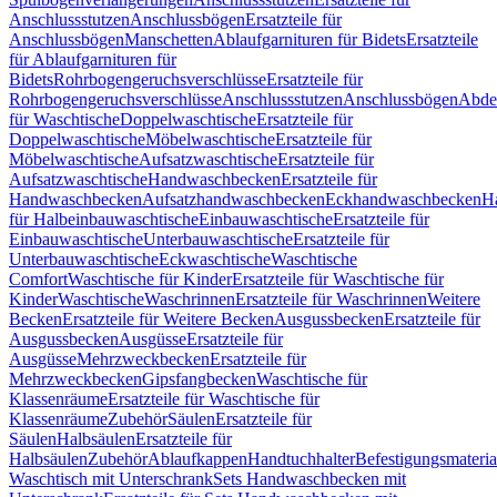
Anschlussstutzen
Anschlussbögen
Ersatzteile für
Anschlussbögen
Manschetten
Ablaufgarnituren für Bidets
Ersatzteile
für Ablaufgarnituren für
Bidets
Rohrbogengeruchsverschlüsse
Ersatzteile für
Rohrbogengeruchsverschlüsse
Anschlussstutzen
Anschlussbögen
Abde
für Waschtische
Doppelwaschtische
Ersatzteile für
Doppelwaschtische
Möbelwaschtische
Ersatzteile für
Möbelwaschtische
Aufsatzwaschtische
Ersatzteile für
Aufsatzwaschtische
Handwaschbecken
Ersatzteile für
Handwaschbecken
Aufsatzhandwaschbecken
Eckhandwaschbecken
H
für Halbeinbauwaschtische
Einbauwaschtische
Ersatzteile für
Einbauwaschtische
Unterbauwaschtische
Ersatzteile für
Unterbauwaschtische
Eckwaschtische
Waschtische
Comfort
Waschtische für Kinder
Ersatzteile für Waschtische für
Kinder
Waschtische
Waschrinnen
Ersatzteile für Waschrinnen
Weitere
Becken
Ersatzteile für Weitere Becken
Ausgussbecken
Ersatzteile für
Ausgussbecken
Ausgüsse
Ersatzteile für
Ausgüsse
Mehrzweckbecken
Ersatzteile für
Mehrzweckbecken
Gipsfangbecken
Waschtische für
Klassenräume
Ersatzteile für Waschtische für
Klassenräume
Zubehör
Säulen
Ersatzteile für
Säulen
Halbsäulen
Ersatzteile für
Halbsäulen
Zubehör
Ablaufkappen
Handtuchhalter
Befestigungsmateria
Waschtisch mit Unterschrank
Sets Handwaschbecken mit