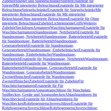
Zubehör
Spiegel und Spiegelschränke
Spiegel
Ersatzteile für
Spiegel
Mit integrierter Beleuchtung
Ersatzteile für Mit integrierter
Beleuchtung
Spiegelschränke
Ersatzteile für Spiegelschränke
Mit
integrierter Beleuchtung
Ersatzteile für Mit integrierter
Beleuchtung
Ohne integrierte Beleuchtung
Ersatzteile für Ohne
integrierte Beleuchtung
Zubehör
Lichtelemente
Griffe
Weiteres
Zubehör
Steckdosen
Armaturen
Waschtischarmaturen
Ersatzteile für
Waschtischarmaturen
Standmontage, Netzbetrieb
Ersatzteile für
Standmontage, Netzbetrieb
Standmontage, Batteriebetrieb
Ersatzteile
für Standmontage, Batteriebetrieb
Standmontage,
Generatorbetrieb
Ersatzteile für Standmontage,
Generatorbetrieb
Standmontage, Einhebelmischer
Ersatzteile für
Standmontage, Einhebelmischer
Wandmontage,
Netzbetrieb
Ersatzteile für Wandmontage, Netzbetrieb
Wandmontage,
Batteriebetrieb
Ersatzteile für Wandmontage,
Batteriebetrieb
Wandmontage, Generatorbetrieb
Ersatzteile für
Wandmontage, Generatorbetrieb
Wandmontage,
Zweigriffmischer
Ersatzteile für Wandmontage,
Zweigriffmischer
Zubehör
Ersatzteile für Zubehör
Für
Waschtischarmaturen
Ersatzteile für Für
Waschtischarmaturen
Apparateanschlüsse für Waschplatz,
Spülbecken, Geräte und Ausgussbecken
Ablaufgarnituren für
Waschbecken
Ersatzteile für Ablaufgarnituren für
Waschbecken
Rohrbogengeruchsverschlüsse
Ersatzteile für
Rohrbogengeruchsverschlüsse
Rohrbogengeruchsverschlüsse,