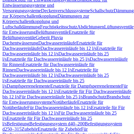
Entwässerungssysteme und
Versorgungssysteme
Deckenverschlusssysteme
Schallschutz
Dämmung
zur Körperschallentkopplung
Dämmungen zur
Körperschallentkopplung und
Luftschalldämmung
Feuchtigkeitsschutz
Abdichtungen
Lüftungsventile
für Entwässerung
Belüftungsventile
Ersatzteile für
Belüftungsventile
Geberit Pluvia
Dachentwässerung
Dachwassereinläufe
Ersatzteile für
Dachwassereinläufe
Dachwassereinläufe bis 12 l/s
Ersatzteile für
Dachwassereinläufe bis 12 l/s
Dachwassereinläufe bis 25
l/s
Ersatzteile für Dachwassereinläufe bis 25 l/s
Dachwassereinläufe
für Rinnen
Ersatzteile für Dachwassereinläufe für
Rinnen
Dachwassereinläufe bis 12 l/s
Ersatzteile für
Dachwassereinläufe bis 12 l/s
Dachwassereinläufe bis 25
l/s
Ersatzteile für Dachwassereinläufe bis 25
l/s
Dampfsperrenelemente
Ersatzteile für Dampfsperrenelemente
Für
Dachwassereinläufe bis 12 l/s
Ersatzteile für Für Dachwassereinläufe
bis 12 l/s
Für Dachwassereinläufe bis 25 l/s
Brandschutz
Brandschutz
für Entwässerungssysteme
Notüberläufe
Ersatzteile für
Notüberläufe
Für Dachwassereinläufe bis 12 l/s
Ersatzteile für Für
Dachwassereinläufe bis 12 l/s
Für Dachwassereinläufe bis 25
l/s
Ersatzteile für Für Dachwassereinläufe bis 25
l/s
Befestigung
Befestigungssystem d40–200
Befestigungssystem
d250–315
Zubehör
Ersatzteile für Zubehör
Für