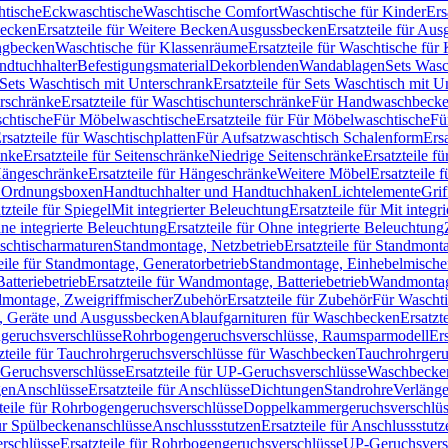
htische
Eckwaschtische
Waschtische Comfort
Waschtische für Kinder
Ers
Becken
Ersatzteile für Weitere Becken
Ausgussbecken
Ersatzteile für Au
ngbecken
Waschtische für Klassenräume
Ersatzteile für Waschtische fü
ndtuchhalter
Befestigungsmaterial
Dekorblenden
Wandablagen
Sets Wasc
Sets Waschtisch mit Unterschrank
Ersatzteile für Sets Waschtisch mit 
rschränke
Ersatzteile für Waschtischunterschränke
Für Handwaschbeck
schtische
Für Möbelwaschtische
Ersatzteile für Für Möbelwaschtische
Fü
rsatzteile für Waschtischplatten
Für Aufsatzwaschtisch Schalenform
Ers
änke
Ersatzteile für Seitenschränke
Niedrige Seitenschränke
Ersatzteile f
ängeschränke
Ersatzteile für Hängeschränke
Weitere Möbel
Ersatzteile 
d Ordnungsboxen
Handtuchhalter und Handtuchhaken
Lichtelemente
Grif
tzteile für Spiegel
Mit integrierter Beleuchtung
Ersatzteile für Mit integr
ne integrierte Beleuchtung
Ersatzteile für Ohne integrierte Beleuchtung
aschtischarmaturen
Standmontage, Netzbetrieb
Ersatzteile für Standmont
eile für Standmontage, Generatorbetrieb
Standmontage, Einhebelmische
tteriebetrieb
Ersatzteile für Wandmontage, Batteriebetrieb
Wandmontage
ndmontage, Zweigriffmischer
Zubehör
Ersatzteile für Zubehör
Für Wascht
n, Geräte und Ausgussbecken
Ablaufgarnituren für Waschbecken
Ersatzt
ngeruchsverschlüsse
Rohrbogengeruchsverschlüsse, Raumsparmodell
Er
zteile für Tauchrohrgeruchsverschlüsse für Waschbecken
Tauchrohrgeru
Geruchsverschlüsse
Ersatzteile für UP-Geruchsverschlüsse
Waschbecken
en
Anschlüsse
Ersatzteile für Anschlüsse
Dichtungen
Standrohre
Verläng
teile für Rohrbogengeruchsverschlüsse
Doppelkammergeruchsverschlüs
für Spülbeckenanschlüsse
Anschlussstutzen
Ersatzteile für Anschlussstutz
rschlüsse
Ersatzteile für Rohrbogengeruchsverschlüsse
UP-Geruchsvers