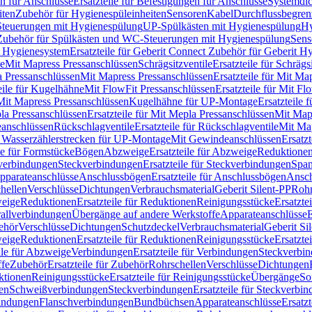
n für Anschlüsse
Ersatzteile für Befestigungen für Anschlüsse
Systemdi
iten
Zubehör für Hygienespüleinheiten
Sensoren
Kabel
Durchflussbegren
-Steuerungen mit Hygienespülung
UP-Spülkästen mit Hygienespülung
Hy
r Zubehör für Spülkästen und WC-Steuerungen mit Hygienespülung
Sens
t Hygienesystem
Ersatzteile für Geberit Connect Zubehör für Geberit 
le
Mit Mapress Pressanschlüssen
Schrägsitzventile
Ersatzteile für Schrägs
a Pressanschlüssen
Mit Mapress Pressanschlüssen
Ersatzteile für Mit Ma
eile für Kugelhähne
Mit FlowFit Pressanschlüssen
Ersatzteile für Mit F
 Mit Mapress Pressanschlüssen
Kugelhähne für UP-Montage
Ersatzteile
la Pressanschlüssen
Ersatzteile für Mit Mepla Pressanschlüssen
Mit Map
eanschlüssen
Rückschlagventile
Ersatzteile für Rückschlagventile
Mit Map
ür Wasserzählerstrecken für UP-Montage
Mit Gewindeanschlüssen
Ersatz
le für Formstücke
Bögen
Abzweige
Ersatzteile für Abzweige
Reduktione
verbindungen
Steckverbindungen
Ersatzteile für Steckverbindungen
Span
Apparateanschlüsse
Anschlussbögen
Ersatzteile für Anschlussbögen
Ansch
hellen
Verschlüsse
Dichtungen
Verbrauchsmaterial
Geberit Silent-PP
Roh
weige
Reduktionen
Ersatzteile für Reduktionen
Reinigungsstücke
Ersatzte
allverbindungen
Übergänge auf andere Werkstoffe
Apparateanschlüsse
E
ehör
Verschlüsse
Dichtungen
Schutzdeckel
Verbrauchsmaterial
Geberit Si
weige
Reduktionen
Ersatzteile für Reduktionen
Reinigungsstücke
Ersatzte
ile für Abzweige
Verbindungen
Ersatzteile für Verbindungen
Steckverbi
ffe
Zubehör
Ersatzteile für Zubehör
Rohrschellen
Verschlüsse
Dichtungen
ktionen
Reinigungsstücke
Ersatzteile für Reinigungsstücke
Übergänge
So
gen
Schweißverbindungen
Steckverbindungen
Ersatzteile für Steckverbi
bindungen
Flanschverbindungen
Bundbüchsen
Apparateanschlüsse
Ersatz