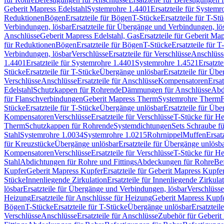
Geberit Mapress Edelstahl
Systemrohre 1.4401
Ersatzteile für System
Reduktionen
Bögen
Ersatzteile für Bögen
T-Stücke
Ersatzteile für T-St
Verbindungen, lösbar
Ersatzteile für Übergänge und Verbindungen, lö
Anschlüsse
Geberit Mapress Edelstahl, Gas
Ersatzteile für Geberit Ma
für Reduktionen
Bögen
Ersatzteile für Bögen
T-Stücke
Ersatzteile für T
Verbindungen, lösbar
Verschlüsse
Ersatzteile für Verschlüsse
Anschlüss
1.4401
Ersatzteile für Systemrohre 1.4401
Systemrohre 1.4521
Ersatzt
Stücke
Ersatzteile für T-Stücke
Übergänge unlösbar
Ersatzteile für Üb
Verschlüsse
Anschlüsse
Ersatzteile für Anschlüsse
Kompensatoren
Ersa
Edelstahl
Schutzkappen für Rohrende
Dämmungen für Anschlüsse
Abd
für Flanschverbindungen
Geberit Mapress Therm
Systemrohre Therm
F
Stücke
Ersatzteile für T-Stücke
Übergänge unlösbar
Ersatzteile für Üb
Kompensatoren
Verschlüsse
Ersatzteile für Verschlüsse
T-Stücke für H
Therm
Schutzkappen für Rohrende
Systemdichtungen
Sets Schraube f
Stahl
Systemrohre 1.0034
Systemrohre 1.0215
Rohrnippel
Muffen
Ersat
für Kreuzstücke
Übergänge unlösbar
Ersatzteile für Übergänge unlösb
Kompensatoren
Verschlüsse
Ersatzteile für Verschlüsse
T-Stücke für H
Stahl
Abdichtungen für Rohre und Fittings
Abdeckungen für Rohre
Be
Kupfer
Geberit Mapress Kupfer
Ersatzteile für Geberit Mapress Kupfe
Stücke
Innenliegende Zirkulation
Ersatzteile für Innenliegende Zirkula
lösbar
Ersatzteile für Übergänge und Verbindungen, lösbar
Verschlüsse
Heizung
Ersatzteile für Anschlüsse für Heizung
Geberit Mapress Kupfe
Bögen
T-Stücke
Ersatzteile für T-Stücke
Übergänge unlösbar
Ersatzteil
Verschlüsse
Anschlüsse
Ersatzteile für Anschlüsse
Zubehör für Geberit