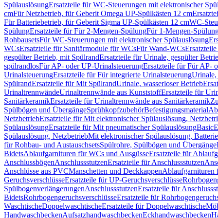
Spülauslösung
Ersatzteile für WC-Steuerungen mit elektronischer Spü
cm
Für Netzbetrieb, für Geberit Omega UP-Spülkästen 12 cm
Ersatzte
Für Batteriebetrieb, für Geberit Sigma UP-Spülkästen 12 cm
WC-Steue
Spülung
Ersatzteile für Für 2-Mengen-Spülung
Für 1-Mengen-Spülun
Rohbausets
Für WC-Steuerungen mit elektronischer Spülauslösung
Er
WCs
Ersatzteile für Sanitärmodule für WCs
Für Wand-WCs
Ersatztei
gespülter Betrieb, mit Spülrand
Ersatzteile für Urinale, gespülter Betr
spülrandlos
Für AP- oder UP-Urinalsteuerung
Ersatzteile für Für AP-
Urinalsteuerung
Ersatzteile für Für integrierte Urinalsteuerung
Urinale,
Spülrand
Ersatzteile für Mit Spülrand
Urinale, wasserloser Betrieb
Ersat
Urinaltrennwände
Urinaltrennwände aus Kunststoff
Ersatzteile für Ur
Sanitärkeramik
Ersatzteile für Urinaltrennwände aus Sanitärkeramik
Zu
Spülbögen und Übergänge
Sprühkopfzubehör
Befestigungsmaterial
Abl
Netzbetrieb
Ersatzteile für Mit elektronischer Spülauslösung, Netzbetr
Spülauslösung
Ersatzteile für Mit pneumatischer Spülauslösung
Basic
E
Spülauslösung, Netzbetrieb
Mit elektronischer Spülauslösung, Batterie
für Rohbau- und Austauschsets
Spülrohre, Spülbögen und Übergänge
Bidets
Ablaufgarnituren für WCs und Ausgüsse
Ersatzteile für Ablau
Anschlussbögen
Anschlussstutzen
Ersatzteile für Anschlussstutzen
Ansc
Anschlüsse aus PVC
Manschetten und Deckkappen
Ablaufgarnituren 
Geruchsverschlüsse
Ersatzteile für UP-Geruchsverschlüsse
Rohrbogeng
Spülbogenverlängerungen
Anschlussstutzen
Ersatzteile für Anschlusss
Bidets
Rohrbogengeruchsverschlüsse
Ersatzteile für Rohrbogengeruch
Waschtische
Doppelwaschtische
Ersatzteile für Doppelwaschtische
Möb
Handwaschbecken
Aufsatzhandwaschbecken
Eckhandwaschbecken
H