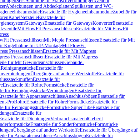
chtungen
Sets Schraube für Flanschverbindungen
Geberit
zer
Abdeckungen und Abdeckplatten
Spülkästen und WC-
gieneeinbaumodule
Ersatzteile für Hygieneeinbaumodule
Zubehör für
oren
Kabel
Netzteile
Ersatzteile für
Hygienesystem
Gateways
Ersatzteile für Gateways
Konverter
Ersatzteile
itzventile
Mit FlowFit Pressanschlüssen
Ersatzteile für Mit FlowFit
press
lowFit Pressanschlüssen
Mit Mepla Pressanschlüssen
Ersatzteile für Mit
 für Kugelhähne für UP-Montage
Mit FlowFit
ress Pressanschlüssen
Ersatzteile für Mit Mapress
ress Pressanschlüssen
Ersatzteile für Mit Mapress
teile für Mit Gewindeanschlüssen
Gebäude-
n
Reinigungsstücke
Ersatzteile für
nverbindungen
Übergänge auf andere Werkstoffe
Ersatzteile für
lusssteckmuffen
Ersatzteile für
re
Ersatzteile für Rohre
Formstücke
Ersatzteile für
ile für Reinigungsstücke
Verbindungen
Ersatzteile für
rsatzteile für Apparateanschlüsse
Anschlussbögen
Ersatzteile für
lent-Pro
Rohre
Ersatzteile für Rohre
Formstücke
Ersatzteile für
ile für Reinigungsstücke
Formstücke SuperTube
Ersatzteile für
ndungen
Ersatzteile für
Ersatzteile für Dichtungen
Verbrauchsmaterial
Geberit
nderformstücke
Ersatzteile für Sonderformstücke
Formstücke
ndungen
Übergänge auf andere Werkstoffe
Ersatzteile für Übergänge auf
teile für Apparateanschlüsse
Anschlussbögen
Ersatzteile für