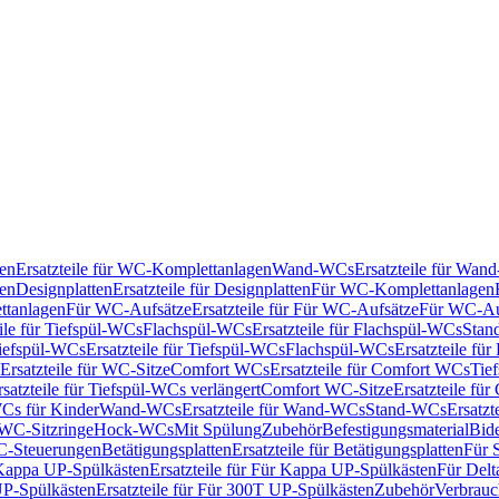
en
Ersatzteile für WC-Komplettanlagen
Wand-WCs
Ersatzteile für Wa
ken
Designplatten
Ersatzteile für Designplatten
Für WC-Komplettanlagen
tanlagen
Für WC-Aufsätze
Ersatzteile für Für WC-Aufsätze
Für WC-Au
eile für Tiefspül-WCs
Flachspül-WCs
Ersatzteile für Flachspül-WCs
Stan
iefspül-WCs
Ersatzteile für Tiefspül-WCs
Flachspül-WCs
Ersatzteile fü
Ersatzteile für WC-Sitze
Comfort WCs
Ersatzteile für Comfort WCs
Tie
rsatzteile für Tiefspül-WCs verlängert
Comfort WC-Sitze
Ersatzteile fü
WCs für Kinder
Wand-WCs
Ersatzteile für Wand-WCs
Stand-WCs
Ersatzt
r WC-Sitzringe
Hock-WCs
Mit Spülung
Zubehör
Befestigungsmaterial
Bide
C-Steuerungen
Betätigungsplatten
Ersatzteile für Betätigungsplatten
Für 
Kappa UP-Spülkästen
Ersatzteile für Für Kappa UP-Spülkästen
Für Delt
P-Spülkästen
Ersatzteile für Für 300T UP-Spülkästen
Zubehör
Verbrauc