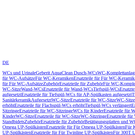
DE
WCs und Urinale
Geberit AquaClean Dusch-WCs
WC-Komplettanlag
für WC-Aufsätze
Für WC-Keramiken
Ersatzteile für Für WC-Kerami
für Für WC-Aufsätze
Zubehör
Ersatzteile für Zubehör
Für WC-Komplet
WC-Sitze
Wand-WCs
Ersatzteile für Wand-WCs
Tiefspül-WCs
Ersatzt
aufgesetzt
Ersatzteile für Tiefspül-WCs für AP-Spülkasten aufgesetzt
T
Sanitärkeramik
Aufgesetzt
WC-Sitze
Ersatzteile für WC-Sitze
WC-Sitze
erhöht
Ersatzteile für Flachspül-WCs erhöht
Tiefspül-WCs verlängert
E
Sitzringe
Ersatzteile für WC-Sitzringe
WCs für Kinder
Ersatzteile für 
Kinder
WC-Sitze
Ersatzteile für WC-Sitze
WC-Sitzringe
Ersatzteile fü
Standbidets
Zubehör
Ersatzteile für Zubehör
Betätigungsplatten und W
Omega UP-Spülkästen
Ersatzteile für Für Omega UP-Spülkästen
Für 
UP-Spülkästen
Ersatzteile für Für Twinline UP-Spülkästen
Für 300T U