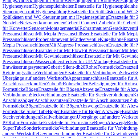
Fittings
Abdeckungen für Rohre
Befestigungen für Rohre
Befestigunge
Hygienesystem
Hygienespüleinheiten
Ersatzteile für Hygienespüleinhe
Steuerungen mit Hygienespülung
Ersatzteile für Spülkästen und WC
Spülkästen und WC-Steuerungen mit Hygienespülung
Ersatzteile fü
Netzteile
Netzwerkkomponenten
Geberit Connect Zubehör für Geberi
für Konverter
Sensoren
Montagematerial
Rohrarmaturen
Geradsitzventi
Pressanschlüssen
Mit Mepla Pressanschlüssen
Ersatzteile für Mit Mepl
Pressanschlüssen
Probenahmeventile
Entleerventile
Kugelhähne
Ersatzt
Mepla Pressanschlüssen
Mit Mapress Pressanschlüssen
Ersatzteile für
Pressanschlüssen
Ersatzteile für Mit FlowFit Pressanschlüssen
Mit Mep
Pressanschlüssen
Mit Gewindeanschlüssen
Ersatzteile für Mit Gewind
Pressanschlüssen
Wasserzählerstrecken für UP-Montage
Ersatzteile f
Entwässerungssysteme
Geberit Silent-db20
Rohre
Formstücke
Ersatztei
Reinigungsstücke
Verbindungen
Ersatzteile für Verbindungen
Schweiß
Übergänge auf andere Werkstoffe
Apparateanschlüsse
Ersatzteile für 
Anschlusssteckmuffen
Zubehör
Rohrschellen
Befestigungen für Rohrsc
Formstücke
Bögen
Ersatzteile für Bögen
Abzweige
Ersatzteile für Abz
Verbindungen
Steckverbindungen
Ersatzteile für Steckverbindungen
Kr
Anschlussbögen
Anschlussstutzen
Ersatzteile für Anschlussstutzen
Zub
Formstücke
Bögen
Ersatzteile für Bögen
Abzweige
Ersatzteile für Abz
Formstücke SuperTube
Bögen
Ersatzteile für Bögen
Abzweige
Ersatzte
Steckverbindungen
Krallverbindungen
Übergänge auf andere Werksto
PE
Rohre
Formstücke
Ersatzteile für Formstücke
Bögen
Abzweige
Redu
SuperTube
Sonderformstücke
Verbindungen
Ersatzteile für Verbindun
andere Werkstoffe
Gewindeverbindungen
Ersatzteile für Gewindever