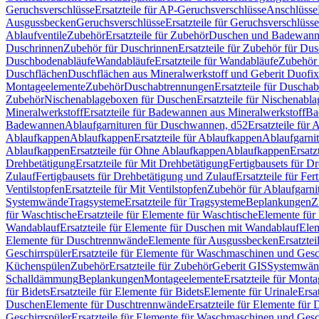
Geruchsverschlüsse
Ersatzteile für AP-Geruchsverschlüsse
Anschlüsse
Ausgussbecken
Geruchsverschlüsse
Ersatzteile für Geruchsverschlüsse
Ablaufventile
Zubehör
Ersatzteile für Zubehör
Duschen und Badewan
Duschrinnen
Zubehör für Duschrinnen
Ersatzteile für Zubehör für Du
Duschbodenabläufe
Wandabläufe
Ersatzteile für Wandabläufe
Zubehör 
Duschflächen
Duschflächen aus Mineralwerkstoff und Geberit Duofix 
Montageelemente
Zubehör
Duschabtrennungen
Ersatzteile für Duscha
Zubehör
Nischenablageboxen für Duschen
Ersatzteile für Nischenab
Mineralwerkstoff
Ersatzteile für Badewannen aus Mineralwerkstoff
Ba
Badewannen
Ablaufgarnituren für Duschwannen, d52
Ersatzteile für
Ablaufkappen
Ablaufkappen
Ersatzteile für Ablaufkappen
Ablaufgarni
Ablaufkappen
Ersatzteile für Ohne Ablaufkappen
Ablaufkappen
Ersatz
Drehbetätigung
Ersatzteile für Mit Drehbetätigung
Fertigbausets für D
Zulauf
Fertigbausets für Drehbetätigung und Zulauf
Ersatzteile für Fe
Ventilstopfen
Ersatzteile für Mit Ventilstopfen
Zubehör für Ablaufgarn
Systemwände
Tragsysteme
Ersatzteile für Tragsysteme
Beplankungen
Z
für Waschtische
Ersatzteile für Elemente für Waschtische
Elemente für 
Wandablauf
Ersatzteile für Elemente für Duschen mit Wandablauf
Ele
Elemente für Duschtrennwände
Elemente für Ausgussbecken
Ersatzte
Geschirrspüler
Ersatzteile für Elemente für Waschmaschinen und Gesc
Küchenspülen
Zubehör
Ersatzteile für Zubehör
Geberit GIS
Systemwän
Schalldämmung
Beplankungen
Montageelemente
Ersatzteile für Mont
für Bidets
Ersatzteile für Elemente für Bidets
Elemente für Urinale
Ersa
Duschen
Elemente für Duschtrennwände
Ersatzteile für Elemente fü
Geschirrspüler
Ersatzteile für Elemente für Waschmaschinen und Gesc