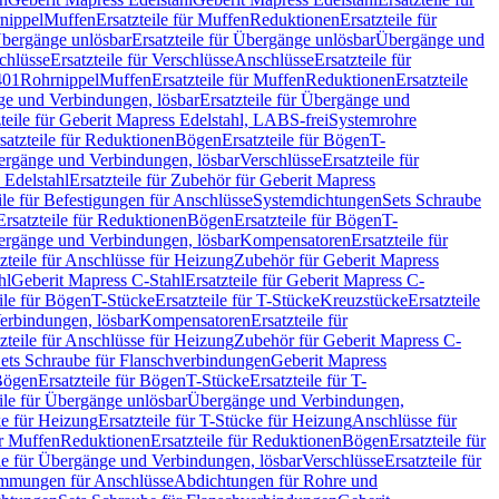
nippel
Muffen
Ersatzteile für Muffen
Reduktionen
Ersatzteile für
bergänge unlösbar
Ersatzteile für Übergänge unlösbar
Übergänge und
chlüsse
Ersatzteile für Verschlüsse
Anschlüsse
Ersatzteile für
401
Rohrnippel
Muffen
Ersatzteile für Muffen
Reduktionen
Ersatzteile
e und Verbindungen, lösbar
Ersatzteile für Übergänge und
zteile für Geberit Mapress Edelstahl, LABS-frei
Systemrohre
satzteile für Reduktionen
Bögen
Ersatzteile für Bögen
T-
bergänge und Verbindungen, lösbar
Verschlüsse
Ersatzteile für
 Edelstahl
Ersatzteile für Zubehör für Geberit Mapress
ile für Befestigungen für Anschlüsse
Systemdichtungen
Sets Schraube
Ersatzteile für Reduktionen
Bögen
Ersatzteile für Bögen
T-
bergänge und Verbindungen, lösbar
Kompensatoren
Ersatzteile für
zteile für Anschlüsse für Heizung
Zubehör für Geberit Mapress
hl
Geberit Mapress C-Stahl
Ersatzteile für Geberit Mapress C-
ile für Bögen
T-Stücke
Ersatzteile für T-Stücke
Kreuzstücke
Ersatzteile
Verbindungen, lösbar
Kompensatoren
Ersatzteile für
zteile für Anschlüsse für Heizung
Zubehör für Geberit Mapress C-
ets Schraube für Flanschverbindungen
Geberit Mapress
Bögen
Ersatzteile für Bögen
T-Stücke
Ersatzteile für T-
eile für Übergänge unlösbar
Übergänge und Verbindungen,
e für Heizung
Ersatzteile für T-Stücke für Heizung
Anschlüsse für
ür Muffen
Reduktionen
Ersatzteile für Reduktionen
Bögen
Ersatzteile für
ile für Übergänge und Verbindungen, lösbar
Verschlüsse
Ersatzteile für
mungen für Anschlüsse
Abdichtungen für Rohre und