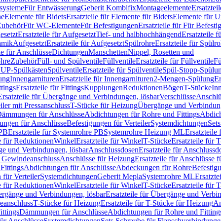
ssysteme
Für Entwässerung
Geberit Kombifix
Montageelemente
Ersatztei
he
Elemente für Bidets
Ersatzteile für Elemente für Bidets
Elemente für U
 Zubehör
Für WC-Elemente
Für Befestigungen
Ersatzteile für Für Befest
esetzt
Ersatzteile für Aufgesetzt
Tief- und halbhochhängend
Ersatzteile 
amik
Aufgesetzt
Ersatzteile für Aufgesetzt
Spülrohre
Ersatzteile für Spülr
le für Anschlüsse
Dichtungen
Manschetten
Nippel, Rosetten und
ohre
Zubehör
Füll- und Spülventile
Füllventile
Ersatzteile für Füllventile
Fü
ür UP-Spülkästen
Spülventile
Ersatzteile für Spülventile
Spül-Stopp-Spülu
ung
Innengarnituren
Ersatzteile für Innengarnituren
2-Mengen-Spülung
Er
ttings
Ersatzteile für Fittings
Kupplungen
Reduktionen
Bögen
T-Stücke
In
Ersatzteile für Übergänge und Verbindungen, lösbar
Verschlüsse
Anschlü
iler mit Pressanschluss
T-Stücke für Heizung
Übergänge und Verbindung
ämmungen für Anschlüsse
Abdichtungen für Rohre und Fittings
Abdich
gungen für Anschlüsse
Befestigungen für Verteiler
Systemdichtungen
Set
 PB
Ersatzteile für Systemrohre PB
Systemrohre Heizung ML
Ersatzteil
le für Reduktionen
Winkel
Ersatzteile für Winkel
T-Stücke
Ersatzteile für 
nge und Verbindungen, lösbar
Anschlussdosen
Ersatzteile für Anschlussd
it Gewindeanschluss
Anschlüsse für Heizung
Ersatzteile für Anschlüsse 
Fittings
Abdichtungen für Anschlüsse
Abdeckungen für Rohre
Befestig
für Verteiler
Systemdichtungen
Geberit Mepla
Systemrohre ML
Ersatzte
le für Reduktionen
Winkel
Ersatzteile für Winkel
T-Stücke
Ersatzteile für 
rgänge und Verbindungen, lösbar
Ersatzteile für Übergänge und Verbi
deanschluss
T-Stücke für Heizung
Ersatzteile für T-Stücke für Heizung
An
ttings
Dämmungen für Anschlüsse
Abdichtungen für Rohre und Fitting
für Anschlüsse
Systemdichtungen
Sets Schraube für Flanschverbindung