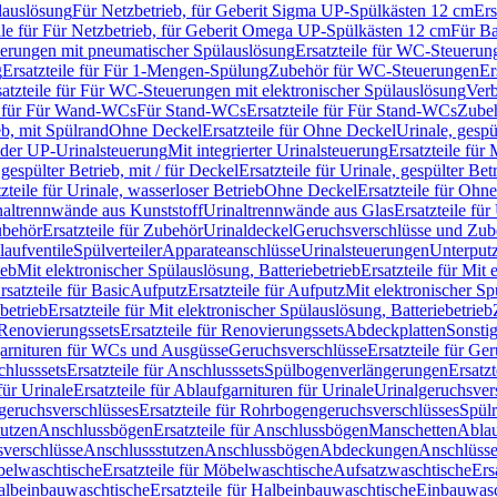
lauslösung
Für Netzbetrieb, für Geberit Sigma UP-Spülkästen 12 cm
Ers
ile für Für Netzbetrieb, für Geberit Omega UP-Spülkästen 12 cm
Für Ba
rungen mit pneumatischer Spülauslösung
Ersatzteile für WC-Steuerun
g
Ersatzteile für Für 1-Mengen-Spülung
Zubehör für WC-Steuerungen
Er
satzteile für Für WC-Steuerungen mit elektronischer Spülauslösung
Ver
le für Für Wand-WCs
Für Stand-WCs
Ersatzteile für Für Stand-WCs
Zube
ieb, mit Spülrand
Ohne Deckel
Ersatzteile für Ohne Deckel
Urinale, gespü
 oder UP-Urinalsteuerung
Mit integrierter Urinalsteuerung
Ersatzteile für 
 gespülter Betrieb, mit / für Deckel
Ersatzteile für Urinale, gespülter Bet
zteile für Urinale, wasserloser Betrieb
Ohne Deckel
Ersatzteile für Ohn
inaltrennwände aus Kunststoff
Urinaltrennwände aus Glas
Ersatzteile fü
behör
Ersatzteile für Zubehör
Urinaldeckel
Geruchsverschlüsse und Zub
aufventile
Spülverteiler
Apparateanschlüsse
Urinalsteuerungen
Unterput
ieb
Mit elektronischer Spülauslösung, Batteriebetrieb
Ersatzteile für Mit
rsatzteile für Basic
Aufputz
Ersatzteile für Aufputz
Mit elektronischer Sp
betrieb
Ersatzteile für Mit elektronischer Spülauslösung, Batteriebetrieb
Renovierungssets
Ersatzteile für Renovierungssets
Abdeckplatten
Sonsti
fgarnituren für WCs und Ausgüsse
Geruchsverschlüsse
Ersatzteile für Ge
hlusssets
Ersatzteile für Anschlusssets
Spülbogenverlängerungen
Ersatz
für Urinale
Ersatzteile für Ablaufgarnituren für Urinale
Urinalgeruchsver
eruchsverschlüsses
Ersatzteile für Rohrbogengeruchsverschlüsses
Spül
tutzen
Anschlussbögen
Ersatzteile für Anschlussbögen
Manschetten
Ablau
sverschlüsse
Anschlussstutzen
Anschlussbögen
Abdeckungen
Anschlüss
elwaschtische
Ersatzteile für Möbelwaschtische
Aufsatzwaschtische
Ers
albeinbauwaschtische
Ersatzteile für Halbeinbauwaschtische
Einbauwasc