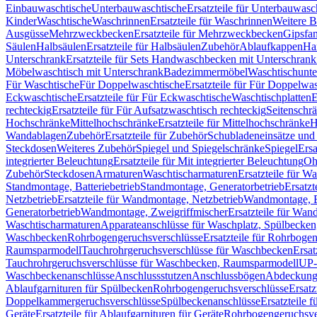
Einbauwaschtische
Unterbauwaschtische
Ersatzteile für Unterbauwasc
Kinder
Waschtische
Waschrinnen
Ersatzteile für Waschrinnen
Weitere 
Ausgüsse
Mehrzweckbecken
Ersatzteile für Mehrzweckbecken
Gipsfa
Säulen
Halbsäulen
Ersatzteile für Halbsäulen
Zubehör
Ablaufkappen
Ha
Unterschrank
Ersatzteile für Sets Handwaschbecken mit Unterschrank
Möbelwaschtisch mit Unterschrank
Badezimmermöbel
Waschtischunte
Für Waschtische
Für Doppelwaschtische
Ersatzteile für Für Doppelwa
Eckwaschtische
Ersatzteile für Für Eckwaschtische
Waschtischplatten
E
rechteckig
Ersatzteile für Für Aufsatzwaschtisch rechteckig
Seitenschr
Hochschränke
Mittelhochschränke
Ersatzteile für Mittelhochschränke
H
Wandablagen
Zubehör
Ersatzteile für Zubehör
Schubladeneinsätze un
Steckdosen
Weiteres Zubehör
Spiegel und Spiegelschränke
Spiegel
Ersa
integrierter Beleuchtung
Ersatzteile für Mit integrierter Beleuchtung
Oh
Zubehör
Steckdosen
Armaturen
Waschtischarmaturen
Ersatzteile für W
Standmontage, Batteriebetrieb
Standmontage, Generatorbetrieb
Ersatzt
Netzbetrieb
Ersatzteile für Wandmontage, Netzbetrieb
Wandmontage, Ba
Generatorbetrieb
Wandmontage, Zweigriffmischer
Ersatzteile für Wa
Waschtischarmaturen
Apparateanschlüsse für Waschplatz, Spülbecke
Waschbecken
Rohrbogengeruchsverschlüsse
Ersatzteile für Rohrboge
Raumsparmodell
Tauchrohrgeruchsverschlüsse für Waschbecken
Ersat
Tauchrohrgeruchsverschlüsse für Waschbecken, Raumsparmodell
UP-
Waschbeckenanschlüsse
Anschlussstutzen
Anschlussbögen
Abdeckung
Ablaufgarnituren für Spülbecken
Rohrbogengeruchsverschlüsse
Ersatz
Doppelkammergeruchsverschlüsse
Spülbeckenanschlüsse
Ersatzteile 
Geräte
Ersatzteile für Ablaufgarnituren für Geräte
Rohrbogengeruchsve