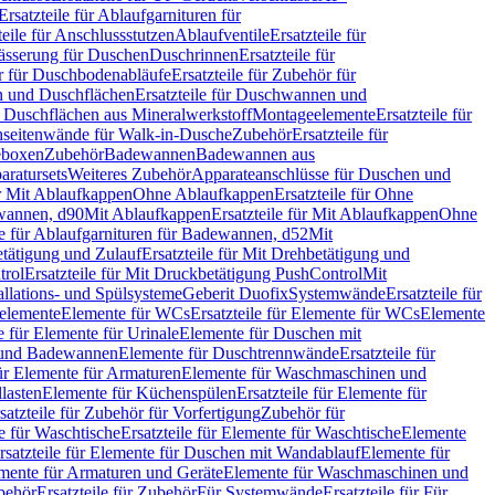
Ersatzteile für Ablaufgarnituren für
teile für Anschlussstutzen
Ablaufventile
Ersatzteile für
wässerung für Duschen
Duschrinnen
Ersatzteile für
 für Duschbodenabläufe
Ersatzteile für Zubehör für
 und Duschflächen
Ersatzteile für Duschwannen und
ür Duschflächen aus Mineralwerkstoff
Montageelemente
Ersatzteile für
chseitenwände für Walk-in-Dusche
Zubehör
Ersatzteile für
geboxen
Zubehör
Badewannen
Badewannen aus
aratursets
Weiteres Zubehör
Apparateanschlüsse für Duschen und
ür Mit Ablaufkappen
Ohne Ablaufkappen
Ersatzteile für Ohne
hwannen, d90
Mit Ablaufkappen
Ersatzteile für Mit Ablaufkappen
Ohne
le für Ablaufgarnituren für Badewannen, d52
Mit
tätigung und Zulauf
Ersatzteile für Mit Drehbetätigung und
trol
Ersatzteile für Mit Druckbetätigung PushControl
Mit
allations- und Spülsysteme
Geberit Duofix
Systemwände
Ersatzteile für
eelemente
Elemente für WCs
Ersatzteile für Elemente für WCs
Elemente
le für Elemente für Urinale
Elemente für Duschen mit
- und Badewannen
Elemente für Duschtrennwände
Ersatzteile für
für Elemente für Armaturen
Elemente für Waschmaschinen und
llasten
Elemente für Küchenspülen
Ersatzteile für Elemente für
satzteile für Zubehör für Vorfertigung
Zubehör für
e für Waschtische
Ersatzteile für Elemente für Waschtische
Elemente
rsatzteile für Elemente für Duschen mit Wandablauf
Elemente für
lemente für Armaturen und Geräte
Elemente für Waschmaschinen und
behör
Ersatzteile für Zubehör
Für Systemwände
Ersatzteile für Für