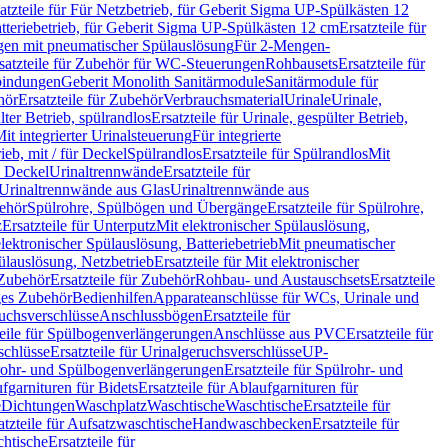
atzteile für Für Netzbetrieb, für Geberit Sigma UP-Spülkästen 12
tteriebetrieb, für Geberit Sigma UP-Spülkästen 12 cm
Ersatzteile für
gen mit pneumatischer Spülauslösung
Für 2-Mengen-
satzteile für Zubehör für WC-Steuerungen
Rohbausets
Ersatzteile für
bindungen
Geberit Monolith Sanitärmodule
Sanitärmodule für
hör
Ersatzteile für Zubehör
Verbrauchsmaterial
Urinale
Urinale,
lter Betrieb, spülrandlos
Ersatzteile für Urinale, gespülter Betrieb,
Mit integrierter Urinalsteuerung
Für integrierte
rieb, mit / für Deckel
Spülrandlos
Ersatzteile für Spülrandlos
Mit
e Deckel
Urinaltrennwände
Ersatzteile für
r Urinaltrennwände aus Glas
Urinaltrennwände aus
ehör
Spülrohre, Spülbögen und Übergänge
Ersatzteile für Spülrohre,
z
Ersatzteile für Unterputz
Mit elektronischer Spülauslösung,
 elektronischer Spülauslösung, Batteriebetrieb
Mit pneumatischer
ülauslösung, Netzbetrieb
Ersatzteile für Mit elektronischer
Zubehör
Ersatzteile für Zubehör
Rohbau- und Austauschsets
Ersatzteile
ges Zubehör
Bedienhilfen
Apparateanschlüsse für WCs, Urinale und
ruchsverschlüsse
Anschlussbögen
Ersatzteile für
teile für Spülbogenverlängerungen
Anschlüsse aus PVC
Ersatzteile für
schlüsse
Ersatzteile für Urinalgeruchsverschlüsse
UP-
rohr- und Spülbogenverlängerungen
Ersatzteile für Spülrohr- und
fgarnituren für Bidets
Ersatzteile für Ablaufgarnituren für
e
Dichtungen
Waschplatz
Waschtische
Waschtische
Ersatzteile für
atzteile für Aufsatzwaschtische
Handwaschbecken
Ersatzteile für
htische
Ersatzteile für