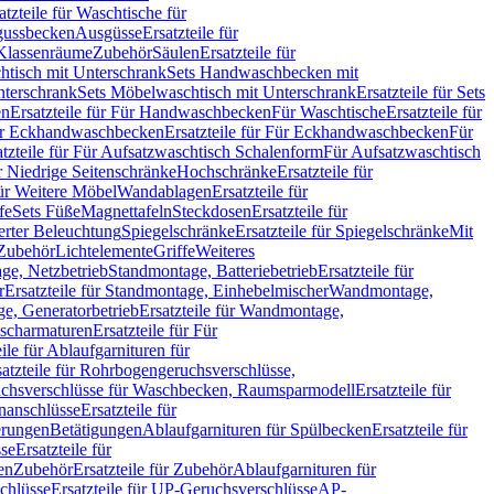
atzteile für Waschtische für
sgussbecken
Ausgüsse
Ersatzteile für
r Klassenräume
Zubehör
Säulen
Ersatzteile für
htisch mit Unterschrank
Sets Handwaschbecken mit
Unterschrank
Sets Möbelwaschtisch mit Unterschrank
Ersatzteile für Sets
en
Ersatzteile für Für Handwaschbecken
Für Waschtische
Ersatzteile für
r Eckhandwaschbecken
Ersatzteile für Für Eckhandwaschbecken
Für
atzteile für Für Aufsatzwaschtisch Schalenform
Für Aufsatzwaschtisch
ür Niedrige Seitenschränke
Hochschränke
Ersatzteile für
für Weitere Möbel
Wandablagen
Ersatzteile für
fe
Sets Füße
Magnettafeln
Steckdosen
Ersatzteile für
ierter Beleuchtung
Spiegelschränke
Ersatzteile für Spiegelschränke
Mit
Zubehör
Lichtelemente
Griffe
Weiteres
age, Netzbetrieb
Standmontage, Batteriebetrieb
Ersatzteile für
r
Ersatzteile für Standmontage, Einhebelmischer
Wandmontage,
, Generatorbetrieb
Ersatzteile für Wandmontage,
ischarmaturen
Ersatzteile für Für
eile für Ablaufgarnituren für
satzteile für Rohrbogengeruchsverschlüsse,
chsverschlüsse für Waschbecken, Raumsparmodell
Ersatzteile für
anschlüsse
Ersatzteile für
erungen
Betätigungen
Ablaufgarnituren für Spülbecken
Ersatzteile für
se
Ersatzteile für
en
Zubehör
Ersatzteile für Zubehör
Ablaufgarnituren für
chlüsse
Ersatzteile für UP-Geruchsverschlüsse
AP-