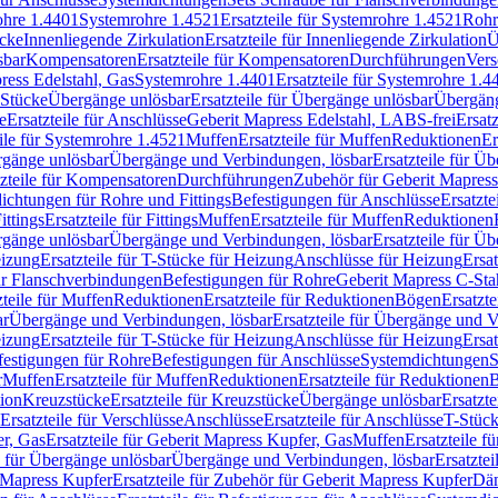
rohre 1.4401
Systemrohre 1.4521
Ersatzteile für Systemrohre 1.4521
Rohr
ücke
Innenliegende Zirkulation
Ersatzteile für Innenliegende Zirkulation
Ü
sbar
Kompensatoren
Ersatzteile für Kompensatoren
Durchführungen
Vers
press Edelstahl, Gas
Systemrohre 1.4401
Ersatzteile für Systemrohre 1.4
-Stücke
Übergänge unlösbar
Ersatzteile für Übergänge unlösbar
Übergäng
e
Ersatzteile für Anschlüsse
Geberit Mapress Edelstahl, LABS-frei
Ersat
eile für Systemrohre 1.4521
Muffen
Ersatzteile für Muffen
Reduktionen
Er
ergänge unlösbar
Übergänge und Verbindungen, lösbar
Ersatzteile für Ü
tzteile für Kompensatoren
Durchführungen
Zubehör für Geberit Mapress
ichtungen für Rohre und Fittings
Befestigungen für Anschlüsse
Ersatzte
ittings
Ersatzteile für Fittings
Muffen
Ersatzteile für Muffen
Reduktionen
ergänge unlösbar
Übergänge und Verbindungen, lösbar
Ersatzteile für Ü
eizung
Ersatzteile für T-Stücke für Heizung
Anschlüsse für Heizung
Ersat
ür Flanschverbindungen
Befestigungen für Rohre
Geberit Mapress C-Sta
zteile für Muffen
Reduktionen
Ersatzteile für Reduktionen
Bögen
Ersatzte
ar
Übergänge und Verbindungen, lösbar
Ersatzteile für Übergänge und 
eizung
Ersatzteile für T-Stücke für Heizung
Anschlüsse für Heizung
Ersat
festigungen für Rohre
Befestigungen für Anschlüsse
Systemdichtungen
S
r
Muffen
Ersatzteile für Muffen
Reduktionen
Ersatzteile für Reduktionen
tion
Kreuzstücke
Ersatzteile für Kreuzstücke
Übergänge unlösbar
Ersatzt
Ersatzteile für Verschlüsse
Anschlüsse
Ersatzteile für Anschlüsse
T-Stück
r, Gas
Ersatzteile für Geberit Mapress Kupfer, Gas
Muffen
Ersatzteile f
e für Übergänge unlösbar
Übergänge und Verbindungen, lösbar
Ersatzte
 Mapress Kupfer
Ersatzteile für Zubehör für Geberit Mapress Kupfer
Däm