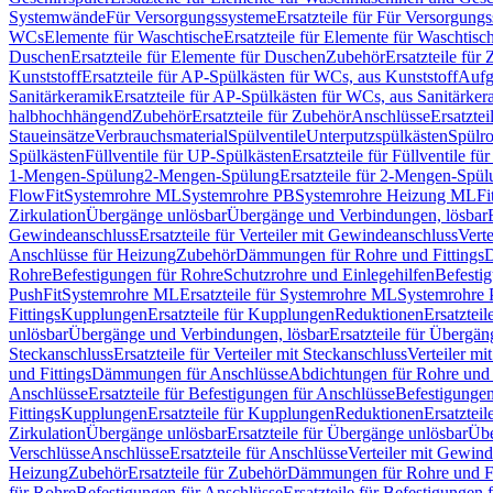
Systemwände
Für Versorgungssysteme
Ersatzteile für Für Versorgung
WCs
Elemente für Waschtische
Ersatzteile für Elemente für Waschtisc
Duschen
Ersatzteile für Elemente für Duschen
Zubehör
Ersatzteile für
Kunststoff
Ersatzteile für AP-Spülkästen für WCs, aus Kunststoff
Aufg
Sanitärkeramik
Ersatzteile für AP-Spülkästen für WCs, aus Sanitärker
halbhochhängend
Zubehör
Ersatzteile für Zubehör
Anschlüsse
Ersatztei
Staueinsätze
Verbrauchsmaterial
Spülventile
Unterputzspülkästen
Spülr
Spülkästen
Füllventile für UP-Spülkästen
Ersatzteile für Füllventile f
1-Mengen-Spülung
2-Mengen-Spülung
Ersatzteile für 2-Mengen-Spül
FlowFit
Systemrohre ML
Systemrohre PB
Systemrohre Heizung ML
Fi
Zirkulation
Übergänge unlösbar
Übergänge und Verbindungen, lösbar
Gewindeanschluss
Ersatzteile für Verteiler mit Gewindeanschluss
Verte
Anschlüsse für Heizung
Zubehör
Dämmungen für Rohre und Fittings
D
Rohre
Befestigungen für Rohre
Schutzrohre und Einlegehilfen
Befesti
PushFit
Systemrohre ML
Ersatzteile für Systemrohre ML
Systemrohre
Fittings
Kupplungen
Ersatzteile für Kupplungen
Reduktionen
Ersatztei
unlösbar
Übergänge und Verbindungen, lösbar
Ersatzteile für Übergä
Steckanschluss
Ersatzteile für Verteiler mit Steckanschluss
Verteiler m
und Fittings
Dämmungen für Anschlüsse
Abdichtungen für Rohre und 
Anschlüsse
Ersatzteile für Befestigungen für Anschlüsse
Befestigungen 
Fittings
Kupplungen
Ersatzteile für Kupplungen
Reduktionen
Ersatztei
Zirkulation
Übergänge unlösbar
Ersatzteile für Übergänge unlösbar
Übe
Verschlüsse
Anschlüsse
Ersatzteile für Anschlüsse
Verteiler mit Gewin
Heizung
Zubehör
Ersatzteile für Zubehör
Dämmungen für Rohre und Fi
für Rohre
Befestigungen für Anschlüsse
Ersatzteile für Befestigungen 