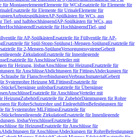
le für Montageelemente
Elemente für WCs
Ersatzteile für Elemente für
rinale
Ersatzteile für Elemente für Urinale
Elemente für
igungen
Aufputzspülkästen
AP-Spülkästen für WCs, aus
für Tief- und halbhochhängend
AP-Spülkästen für WCs, aus
ohre
Hochhängend
Ersatzteile für Hochhängend
Tief- und
llventile für AP-Spülkästen
Ersatzteile für Füllventile für AP-
ng
Ersatzteile für Spül-Stopp-Spülung
1-Mengen-Spülung
Ersatzteile für
satzteile für 2-Mengen-Spülung
Versorgungssysteme
Geberit
nenliegende Zirkulation
Ersatzteile für Innenliegende
sse
Ersatzteile für Anschlüsse
Verteiler mit
en für Heizung, lösbar
Anschlüsse für Heizung
Ersatzteile für
tungen für Anschlüsse
Abdichtungen für Fittings
Abdeckungen für
s Schraube für Flanschverbindungen
Verbrauchsmaterial
Geberit
e für Systemrohre Heizung ML
Fittings
Ersatzteile für
T-Stücke
Übergänge unlösbar
Ersatzteile für Übergänge
osen
Anschlüsse
Ersatzteile für Anschlüsse
Verteiler mit
für Heizung
Zubehör
Ersatzteile für Zubehör
Dämmungen für Rohre
ungen für Rohre
Schutzrohre und Einlegehilfen
Befestigungen für
ile für Systemrohre ML
Fittings
Ersatzteile für
T-Stücke
Innenliegende Zirkulation
Ersatzteile für Innenliegende
ndungen, lösbar
Verschlüsse
Ersatzteile für
schlüsse für Heizung
Ersatzteile für Anschlüsse für
s
Abdichtungen für Anschlüsse
Abdeckungen für Rohre
Befestigungen
en
Geberit Mapress Edelstahl
Geberit Mapress Edelstahl
Ersatzteile für