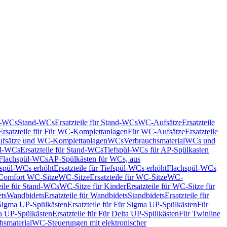
nd-WCs
Stand-WCs
Ersatzteile für Stand-WCs
WC-Aufsätze
Ersatzteile
Ersatzteile für Für WC-Komplettanlagen
Für WC-Aufsätze
Ersatzteile
fsätze und WC-Komplettanlagen
WCs
Verbrauchsmaterial
WCs und
d-WCs
Ersatzteile für Stand-WCs
Tiefspül-WCs für AP-Spülkasten
r Flachspül-WCs
AP-Spülkästen für WCs, aus
fspül-WCs erhöht
Ersatzteile für Tiefspül-WCs erhöht
Flachspül-WCs
r Comfort WC-Sitze
WC-Sitze
Ersatzteile für WC-Sitze
WC-
eile für Stand-WCs
WC-Sitze für Kinder
Ersatzteile für WC-Sitze für
ts
Wandbidets
Ersatzteile für Wandbidets
Standbidets
Ersatzteile für
Sigma UP-Spülkästen
Ersatzteile für Für Sigma UP-Spülkästen
Für
a UP-Spülkästen
Ersatzteile für Für Delta UP-Spülkästen
Für Twinline
hsmaterial
WC-Steuerungen mit elektronischer