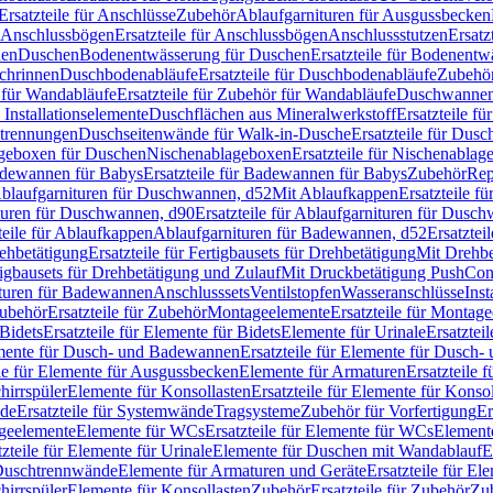
Ersatzteile für Anschlüsse
Zubehör
Ablaufgarnituren für Ausgussbecken
Anschlussbögen
Ersatzteile für Anschlussbögen
Anschlussstutzen
Ersatz
nen
Duschen
Bodenentwässerung für Duschen
Ersatzteile für Bodenent
schrinnen
Duschbodenabläufe
Ersatzteile für Duschbodenabläufe
Zubehör
für Wandabläufe
Ersatzteile für Zubehör für Wandabläufe
Duschwannen
Installationselemente
Duschflächen aus Mineralwerkstoff
Ersatzteile f
btrennungen
Duschseitenwände für Walk-in-Dusche
Ersatzteile für Dus
lageboxen für Duschen
Nischenablageboxen
Ersatzteile für Nischenabla
dewannen für Babys
Ersatzteile für Badewannen für Babys
Zubehör
Rep
 Ablaufgarnituren für Duschwannen, d52
Mit Ablaufkappen
Ersatzteile f
turen für Duschwannen, d90
Ersatzteile für Ablaufgarnituren für Dusc
teile für Ablaufkappen
Ablaufgarnituren für Badewannen, d52
Ersatztei
rehbetätigung
Ersatzteile für Fertigbausets für Drehbetätigung
Mit Drehbe
rtigbausets für Drehbetätigung und Zulauf
Mit Druckbetätigung PushCon
ituren für Badewannen
Anschlusssets
Ventilstopfen
Wasseranschlüsse
Inst
ubehör
Ersatzteile für Zubehör
Montageelemente
Ersatzteile für Montag
Bidets
Ersatzteile für Elemente für Bidets
Elemente für Urinale
Ersatztei
mente für Dusch- und Badewannen
Ersatzteile für Elemente für Dusch
ile für Elemente für Ausgussbecken
Elemente für Armaturen
Ersatzteile 
hirrspüler
Elemente für Konsollasten
Ersatzteile für Elemente für Konso
de
Ersatzteile für Systemwände
Tragsysteme
Zubehör für Vorfertigung
Er
ageelemente
Elemente für WCs
Ersatzteile für Elemente für WCs
Element
tzteile für Elemente für Urinale
Elemente für Duschen mit Wandablauf
E
r Duschtrennwände
Elemente für Armaturen und Geräte
Ersatzteile für E
hirrspüler
Elemente für Konsollasten
Zubehör
Ersatzteile für Zubehör
Zu