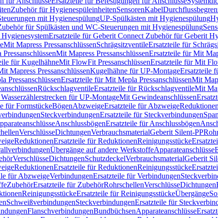
n für Anschlüsse
Ersatzteile für Befestigungen für Anschlüsse
Systemdi
iten
Zubehör für Hygienespüleinheiten
Sensoren
Kabel
Durchflussbegren
-Steuerungen mit Hygienespülung
UP-Spülkästen mit Hygienespülung
Hy
r Zubehör für Spülkästen und WC-Steuerungen mit Hygienespülung
Sens
t Hygienesystem
Ersatzteile für Geberit Connect Zubehör für Geberit 
le
Mit Mapress Pressanschlüssen
Schrägsitzventile
Ersatzteile für Schrägs
a Pressanschlüssen
Mit Mapress Pressanschlüssen
Ersatzteile für Mit Ma
eile für Kugelhähne
Mit FlowFit Pressanschlüssen
Ersatzteile für Mit F
 Mit Mapress Pressanschlüssen
Kugelhähne für UP-Montage
Ersatzteile
la Pressanschlüssen
Ersatzteile für Mit Mepla Pressanschlüssen
Mit Map
eanschlüssen
Rückschlagventile
Ersatzteile für Rückschlagventile
Mit Map
ür Wasserzählerstrecken für UP-Montage
Mit Gewindeanschlüssen
Ersatz
le für Formstücke
Bögen
Abzweige
Ersatzteile für Abzweige
Reduktione
verbindungen
Steckverbindungen
Ersatzteile für Steckverbindungen
Span
Apparateanschlüsse
Anschlussbögen
Ersatzteile für Anschlussbögen
Ansch
hellen
Verschlüsse
Dichtungen
Verbrauchsmaterial
Geberit Silent-PP
Roh
weige
Reduktionen
Ersatzteile für Reduktionen
Reinigungsstücke
Ersatzte
allverbindungen
Übergänge auf andere Werkstoffe
Apparateanschlüsse
E
ehör
Verschlüsse
Dichtungen
Schutzdeckel
Verbrauchsmaterial
Geberit Si
weige
Reduktionen
Ersatzteile für Reduktionen
Reinigungsstücke
Ersatzte
ile für Abzweige
Verbindungen
Ersatzteile für Verbindungen
Steckverbi
ffe
Zubehör
Ersatzteile für Zubehör
Rohrschellen
Verschlüsse
Dichtungen
ktionen
Reinigungsstücke
Ersatzteile für Reinigungsstücke
Übergänge
So
gen
Schweißverbindungen
Steckverbindungen
Ersatzteile für Steckverbi
bindungen
Flanschverbindungen
Bundbüchsen
Apparateanschlüsse
Ersatz