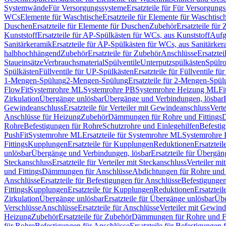
Systemwände
Für Versorgungssysteme
Ersatzteile für Für Versorgung
WCs
Elemente für Waschtische
Ersatzteile für Elemente für Waschtisc
Duschen
Ersatzteile für Elemente für Duschen
Zubehör
Ersatzteile für
Kunststoff
Ersatzteile für AP-Spülkästen für WCs, aus Kunststoff
Aufg
Sanitärkeramik
Ersatzteile für AP-Spülkästen für WCs, aus Sanitärker
halbhochhängend
Zubehör
Ersatzteile für Zubehör
Anschlüsse
Ersatztei
Staueinsätze
Verbrauchsmaterial
Spülventile
Unterputzspülkästen
Spülr
Spülkästen
Füllventile für UP-Spülkästen
Ersatzteile für Füllventile f
1-Mengen-Spülung
2-Mengen-Spülung
Ersatzteile für 2-Mengen-Spül
FlowFit
Systemrohre ML
Systemrohre PB
Systemrohre Heizung ML
Fi
Zirkulation
Übergänge unlösbar
Übergänge und Verbindungen, lösbar
Gewindeanschluss
Ersatzteile für Verteiler mit Gewindeanschluss
Verte
Anschlüsse für Heizung
Zubehör
Dämmungen für Rohre und Fittings
D
Rohre
Befestigungen für Rohre
Schutzrohre und Einlegehilfen
Befesti
PushFit
Systemrohre ML
Ersatzteile für Systemrohre ML
Systemrohre
Fittings
Kupplungen
Ersatzteile für Kupplungen
Reduktionen
Ersatztei
unlösbar
Übergänge und Verbindungen, lösbar
Ersatzteile für Übergä
Steckanschluss
Ersatzteile für Verteiler mit Steckanschluss
Verteiler m
und Fittings
Dämmungen für Anschlüsse
Abdichtungen für Rohre und 
Anschlüsse
Ersatzteile für Befestigungen für Anschlüsse
Befestigungen 
Fittings
Kupplungen
Ersatzteile für Kupplungen
Reduktionen
Ersatztei
Zirkulation
Übergänge unlösbar
Ersatzteile für Übergänge unlösbar
Übe
Verschlüsse
Anschlüsse
Ersatzteile für Anschlüsse
Verteiler mit Gewin
Heizung
Zubehör
Ersatzteile für Zubehör
Dämmungen für Rohre und Fi
für Rohre
Befestigungen für Anschlüsse
Ersatzteile für Befestigungen 