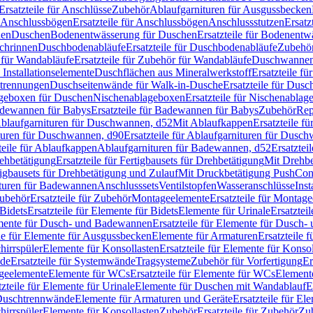
Ersatzteile für Anschlüsse
Zubehör
Ablaufgarnituren für Ausgussbecken
Anschlussbögen
Ersatzteile für Anschlussbögen
Anschlussstutzen
Ersatz
nen
Duschen
Bodenentwässerung für Duschen
Ersatzteile für Bodenent
schrinnen
Duschbodenabläufe
Ersatzteile für Duschbodenabläufe
Zubehör
für Wandabläufe
Ersatzteile für Zubehör für Wandabläufe
Duschwannen
Installationselemente
Duschflächen aus Mineralwerkstoff
Ersatzteile f
btrennungen
Duschseitenwände für Walk-in-Dusche
Ersatzteile für Dus
lageboxen für Duschen
Nischenablageboxen
Ersatzteile für Nischenabla
dewannen für Babys
Ersatzteile für Badewannen für Babys
Zubehör
Rep
 Ablaufgarnituren für Duschwannen, d52
Mit Ablaufkappen
Ersatzteile f
turen für Duschwannen, d90
Ersatzteile für Ablaufgarnituren für Dusc
teile für Ablaufkappen
Ablaufgarnituren für Badewannen, d52
Ersatztei
rehbetätigung
Ersatzteile für Fertigbausets für Drehbetätigung
Mit Drehbe
rtigbausets für Drehbetätigung und Zulauf
Mit Druckbetätigung PushCon
ituren für Badewannen
Anschlusssets
Ventilstopfen
Wasseranschlüsse
Inst
ubehör
Ersatzteile für Zubehör
Montageelemente
Ersatzteile für Montag
Bidets
Ersatzteile für Elemente für Bidets
Elemente für Urinale
Ersatztei
mente für Dusch- und Badewannen
Ersatzteile für Elemente für Dusch
ile für Elemente für Ausgussbecken
Elemente für Armaturen
Ersatzteile 
hirrspüler
Elemente für Konsollasten
Ersatzteile für Elemente für Konso
de
Ersatzteile für Systemwände
Tragsysteme
Zubehör für Vorfertigung
Er
ageelemente
Elemente für WCs
Ersatzteile für Elemente für WCs
Element
tzteile für Elemente für Urinale
Elemente für Duschen mit Wandablauf
E
r Duschtrennwände
Elemente für Armaturen und Geräte
Ersatzteile für E
hirrspüler
Elemente für Konsollasten
Zubehör
Ersatzteile für Zubehör
Zu