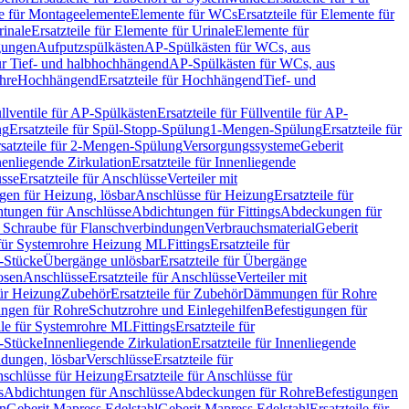
le für Montageelemente
Elemente für WCs
Ersatzteile für Elemente für
rinale
Ersatzteile für Elemente für Urinale
Elemente für
igungen
Aufputzspülkästen
AP-Spülkästen für WCs, aus
für Tief- und halbhochhängend
AP-Spülkästen für WCs, aus
ohre
Hochhängend
Ersatzteile für Hochhängend
Tief- und
llventile für AP-Spülkästen
Ersatzteile für Füllventile für AP-
ng
Ersatzteile für Spül-Stopp-Spülung
1-Mengen-Spülung
Ersatzteile für
satzteile für 2-Mengen-Spülung
Versorgungssysteme
Geberit
nenliegende Zirkulation
Ersatzteile für Innenliegende
sse
Ersatzteile für Anschlüsse
Verteiler mit
en für Heizung, lösbar
Anschlüsse für Heizung
Ersatzteile für
tungen für Anschlüsse
Abdichtungen für Fittings
Abdeckungen für
s Schraube für Flanschverbindungen
Verbrauchsmaterial
Geberit
e für Systemrohre Heizung ML
Fittings
Ersatzteile für
T-Stücke
Übergänge unlösbar
Ersatzteile für Übergänge
osen
Anschlüsse
Ersatzteile für Anschlüsse
Verteiler mit
für Heizung
Zubehör
Ersatzteile für Zubehör
Dämmungen für Rohre
ungen für Rohre
Schutzrohre und Einlegehilfen
Befestigungen für
ile für Systemrohre ML
Fittings
Ersatzteile für
T-Stücke
Innenliegende Zirkulation
Ersatzteile für Innenliegende
ndungen, lösbar
Verschlüsse
Ersatzteile für
schlüsse für Heizung
Ersatzteile für Anschlüsse für
s
Abdichtungen für Anschlüsse
Abdeckungen für Rohre
Befestigungen
en
Geberit Mapress Edelstahl
Geberit Mapress Edelstahl
Ersatzteile für