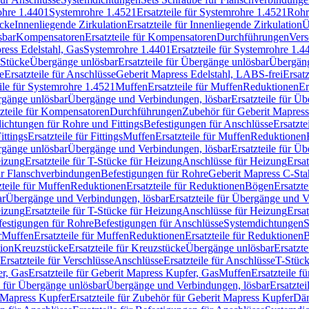
rohre 1.4401
Systemrohre 1.4521
Ersatzteile für Systemrohre 1.4521
Rohr
ücke
Innenliegende Zirkulation
Ersatzteile für Innenliegende Zirkulation
Ü
sbar
Kompensatoren
Ersatzteile für Kompensatoren
Durchführungen
Vers
press Edelstahl, Gas
Systemrohre 1.4401
Ersatzteile für Systemrohre 1.4
-Stücke
Übergänge unlösbar
Ersatzteile für Übergänge unlösbar
Übergäng
e
Ersatzteile für Anschlüsse
Geberit Mapress Edelstahl, LABS-frei
Ersat
eile für Systemrohre 1.4521
Muffen
Ersatzteile für Muffen
Reduktionen
Er
ergänge unlösbar
Übergänge und Verbindungen, lösbar
Ersatzteile für Ü
tzteile für Kompensatoren
Durchführungen
Zubehör für Geberit Mapress
ichtungen für Rohre und Fittings
Befestigungen für Anschlüsse
Ersatzte
ittings
Ersatzteile für Fittings
Muffen
Ersatzteile für Muffen
Reduktionen
ergänge unlösbar
Übergänge und Verbindungen, lösbar
Ersatzteile für Ü
eizung
Ersatzteile für T-Stücke für Heizung
Anschlüsse für Heizung
Ersat
ür Flanschverbindungen
Befestigungen für Rohre
Geberit Mapress C-Sta
zteile für Muffen
Reduktionen
Ersatzteile für Reduktionen
Bögen
Ersatzte
ar
Übergänge und Verbindungen, lösbar
Ersatzteile für Übergänge und 
eizung
Ersatzteile für T-Stücke für Heizung
Anschlüsse für Heizung
Ersat
festigungen für Rohre
Befestigungen für Anschlüsse
Systemdichtungen
S
r
Muffen
Ersatzteile für Muffen
Reduktionen
Ersatzteile für Reduktionen
tion
Kreuzstücke
Ersatzteile für Kreuzstücke
Übergänge unlösbar
Ersatzt
Ersatzteile für Verschlüsse
Anschlüsse
Ersatzteile für Anschlüsse
T-Stück
r, Gas
Ersatzteile für Geberit Mapress Kupfer, Gas
Muffen
Ersatzteile f
e für Übergänge unlösbar
Übergänge und Verbindungen, lösbar
Ersatzte
 Mapress Kupfer
Ersatzteile für Zubehör für Geberit Mapress Kupfer
Däm