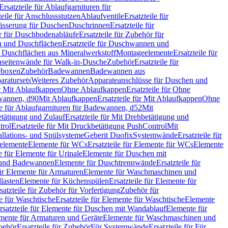
Ersatzteile für Ablaufgarnituren für
teile für Anschlussstutzen
Ablaufventile
Ersatzteile für
wässerung für Duschen
Duschrinnen
Ersatzteile für
 für Duschbodenabläufe
Ersatzteile für Zubehör für
 und Duschflächen
Ersatzteile für Duschwannen und
ür Duschflächen aus Mineralwerkstoff
Montageelemente
Ersatzteile für
chseitenwände für Walk-in-Dusche
Zubehör
Ersatzteile für
geboxen
Zubehör
Badewannen
Badewannen aus
aratursets
Weiteres Zubehör
Apparateanschlüsse für Duschen und
ür Mit Ablaufkappen
Ohne Ablaufkappen
Ersatzteile für Ohne
hwannen, d90
Mit Ablaufkappen
Ersatzteile für Mit Ablaufkappen
Ohne
le für Ablaufgarnituren für Badewannen, d52
Mit
tätigung und Zulauf
Ersatzteile für Mit Drehbetätigung und
trol
Ersatzteile für Mit Druckbetätigung PushControl
Mit
allations- und Spülsysteme
Geberit Duofix
Systemwände
Ersatzteile für
eelemente
Elemente für WCs
Ersatzteile für Elemente für WCs
Elemente
le für Elemente für Urinale
Elemente für Duschen mit
- und Badewannen
Elemente für Duschtrennwände
Ersatzteile für
für Elemente für Armaturen
Elemente für Waschmaschinen und
llasten
Elemente für Küchenspülen
Ersatzteile für Elemente für
satzteile für Zubehör für Vorfertigung
Zubehör für
e für Waschtische
Ersatzteile für Elemente für Waschtische
Elemente
rsatzteile für Elemente für Duschen mit Wandablauf
Elemente für
lemente für Armaturen und Geräte
Elemente für Waschmaschinen und
behör
Ersatzteile für Zubehör
Für Systemwände
Ersatzteile für Für