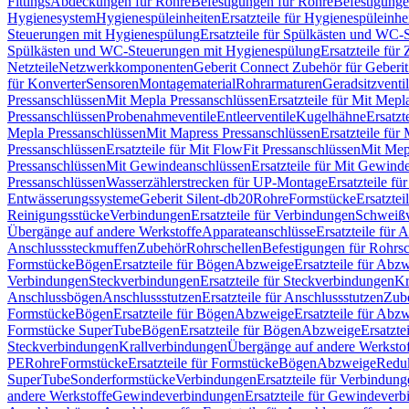
Fittings
Abdeckungen für Rohre
Befestigungen für Rohre
Befestigunge
Hygienesystem
Hygienespüleinheiten
Ersatzteile für Hygienespüleinhe
Steuerungen mit Hygienespülung
Ersatzteile für Spülkästen und WC
Spülkästen und WC-Steuerungen mit Hygienespülung
Ersatzteile fü
Netzteile
Netzwerkkomponenten
Geberit Connect Zubehör für Geberi
für Konverter
Sensoren
Montagematerial
Rohrarmaturen
Geradsitzventi
Pressanschlüssen
Mit Mepla Pressanschlüssen
Ersatzteile für Mit Mepl
Pressanschlüssen
Probenahmeventile
Entleerventile
Kugelhähne
Ersatzt
Mepla Pressanschlüssen
Mit Mapress Pressanschlüssen
Ersatzteile für
Pressanschlüssen
Ersatzteile für Mit FlowFit Pressanschlüssen
Mit Mep
Pressanschlüssen
Mit Gewindeanschlüssen
Ersatzteile für Mit Gewind
Pressanschlüssen
Wasserzählerstrecken für UP-Montage
Ersatzteile f
Entwässerungssysteme
Geberit Silent-db20
Rohre
Formstücke
Ersatztei
Reinigungsstücke
Verbindungen
Ersatzteile für Verbindungen
Schweiß
Übergänge auf andere Werkstoffe
Apparateanschlüsse
Ersatzteile für 
Anschlusssteckmuffen
Zubehör
Rohrschellen
Befestigungen für Rohrsc
Formstücke
Bögen
Ersatzteile für Bögen
Abzweige
Ersatzteile für Abz
Verbindungen
Steckverbindungen
Ersatzteile für Steckverbindungen
Kr
Anschlussbögen
Anschlussstutzen
Ersatzteile für Anschlussstutzen
Zub
Formstücke
Bögen
Ersatzteile für Bögen
Abzweige
Ersatzteile für Abz
Formstücke SuperTube
Bögen
Ersatzteile für Bögen
Abzweige
Ersatzte
Steckverbindungen
Krallverbindungen
Übergänge auf andere Werksto
PE
Rohre
Formstücke
Ersatzteile für Formstücke
Bögen
Abzweige
Redu
SuperTube
Sonderformstücke
Verbindungen
Ersatzteile für Verbindun
andere Werkstoffe
Gewindeverbindungen
Ersatzteile für Gewindever