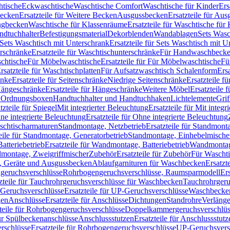
htische
Eckwaschtische
Waschtische Comfort
Waschtische für Kinder
Ers
Becken
Ersatzteile für Weitere Becken
Ausgussbecken
Ersatzteile für Au
ngbecken
Waschtische für Klassenräume
Ersatzteile für Waschtische fü
ndtuchhalter
Befestigungsmaterial
Dekorblenden
Wandablagen
Sets Wasc
Sets Waschtisch mit Unterschrank
Ersatzteile für Sets Waschtisch mit 
rschränke
Ersatzteile für Waschtischunterschränke
Für Handwaschbeck
schtische
Für Möbelwaschtische
Ersatzteile für Für Möbelwaschtische
Fü
rsatzteile für Waschtischplatten
Für Aufsatzwaschtisch Schalenform
Ers
änke
Ersatzteile für Seitenschränke
Niedrige Seitenschränke
Ersatzteile f
ängeschränke
Ersatzteile für Hängeschränke
Weitere Möbel
Ersatzteile 
d Ordnungsboxen
Handtuchhalter und Handtuchhaken
Lichtelemente
Grif
tzteile für Spiegel
Mit integrierter Beleuchtung
Ersatzteile für Mit integr
ne integrierte Beleuchtung
Ersatzteile für Ohne integrierte Beleuchtung
aschtischarmaturen
Standmontage, Netzbetrieb
Ersatzteile für Standmont
eile für Standmontage, Generatorbetrieb
Standmontage, Einhebelmische
tteriebetrieb
Ersatzteile für Wandmontage, Batteriebetrieb
Wandmontage
ndmontage, Zweigriffmischer
Zubehör
Ersatzteile für Zubehör
Für Wascht
n, Geräte und Ausgussbecken
Ablaufgarnituren für Waschbecken
Ersatzt
ngeruchsverschlüsse
Rohrbogengeruchsverschlüsse, Raumsparmodell
Er
zteile für Tauchrohrgeruchsverschlüsse für Waschbecken
Tauchrohrgeru
Geruchsverschlüsse
Ersatzteile für UP-Geruchsverschlüsse
Waschbecken
en
Anschlüsse
Ersatzteile für Anschlüsse
Dichtungen
Standrohre
Verläng
teile für Rohrbogengeruchsverschlüsse
Doppelkammergeruchsverschlüs
für Spülbeckenanschlüsse
Anschlussstutzen
Ersatzteile für Anschlussstutz
rschlüsse
Ersatzteile für Rohrbogengeruchsverschlüsse
UP-Geruchsvers