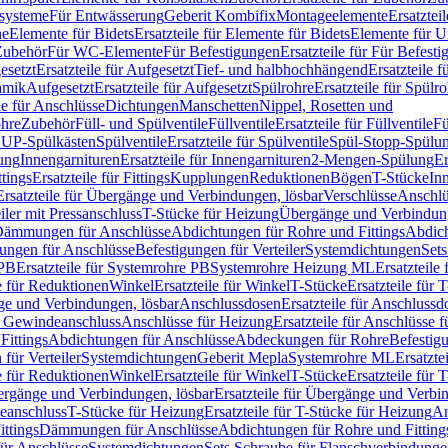
ssysteme
Für Entwässerung
Geberit Kombifix
Montageelemente
Ersatztei
he
Elemente für Bidets
Ersatzteile für Elemente für Bidets
Elemente für U
 Zubehör
Für WC-Elemente
Für Befestigungen
Ersatzteile für Für Befest
esetzt
Ersatzteile für Aufgesetzt
Tief- und halbhochhängend
Ersatzteile 
amik
Aufgesetzt
Ersatzteile für Aufgesetzt
Spülrohre
Ersatzteile für Spülr
le für Anschlüsse
Dichtungen
Manschetten
Nippel, Rosetten und
ohre
Zubehör
Füll- und Spülventile
Füllventile
Ersatzteile für Füllventile
Fü
ür UP-Spülkästen
Spülventile
Ersatzteile für Spülventile
Spül-Stopp-Spülu
ung
Innengarnituren
Ersatzteile für Innengarnituren
2-Mengen-Spülung
Er
ttings
Ersatzteile für Fittings
Kupplungen
Reduktionen
Bögen
T-Stücke
In
Ersatzteile für Übergänge und Verbindungen, lösbar
Verschlüsse
Anschlü
iler mit Pressanschluss
T-Stücke für Heizung
Übergänge und Verbindung
ämmungen für Anschlüsse
Abdichtungen für Rohre und Fittings
Abdich
gungen für Anschlüsse
Befestigungen für Verteiler
Systemdichtungen
Set
 PB
Ersatzteile für Systemrohre PB
Systemrohre Heizung ML
Ersatzteil
le für Reduktionen
Winkel
Ersatzteile für Winkel
T-Stücke
Ersatzteile für 
nge und Verbindungen, lösbar
Anschlussdosen
Ersatzteile für Anschlussd
it Gewindeanschluss
Anschlüsse für Heizung
Ersatzteile für Anschlüsse 
Fittings
Abdichtungen für Anschlüsse
Abdeckungen für Rohre
Befestig
für Verteiler
Systemdichtungen
Geberit Mepla
Systemrohre ML
Ersatzte
le für Reduktionen
Winkel
Ersatzteile für Winkel
T-Stücke
Ersatzteile für 
rgänge und Verbindungen, lösbar
Ersatzteile für Übergänge und Verbi
deanschluss
T-Stücke für Heizung
Ersatzteile für T-Stücke für Heizung
An
ttings
Dämmungen für Anschlüsse
Abdichtungen für Rohre und Fitting
für Anschlüsse
Systemdichtungen
Sets Schraube für Flanschverbindung