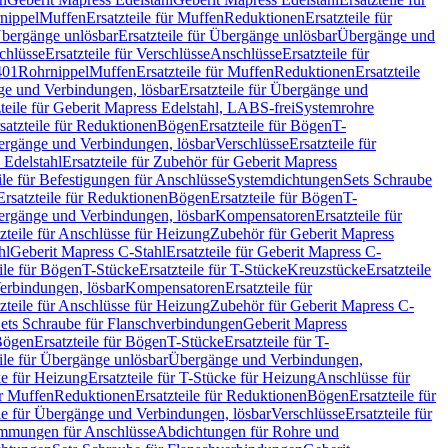
nippel
Muffen
Ersatzteile für Muffen
Reduktionen
Ersatzteile für
bergänge unlösbar
Ersatzteile für Übergänge unlösbar
Übergänge und
chlüsse
Ersatzteile für Verschlüsse
Anschlüsse
Ersatzteile für
401
Rohrnippel
Muffen
Ersatzteile für Muffen
Reduktionen
Ersatzteile
e und Verbindungen, lösbar
Ersatzteile für Übergänge und
zteile für Geberit Mapress Edelstahl, LABS-frei
Systemrohre
satzteile für Reduktionen
Bögen
Ersatzteile für Bögen
T-
bergänge und Verbindungen, lösbar
Verschlüsse
Ersatzteile für
 Edelstahl
Ersatzteile für Zubehör für Geberit Mapress
ile für Befestigungen für Anschlüsse
Systemdichtungen
Sets Schraube
Ersatzteile für Reduktionen
Bögen
Ersatzteile für Bögen
T-
bergänge und Verbindungen, lösbar
Kompensatoren
Ersatzteile für
zteile für Anschlüsse für Heizung
Zubehör für Geberit Mapress
hl
Geberit Mapress C-Stahl
Ersatzteile für Geberit Mapress C-
ile für Bögen
T-Stücke
Ersatzteile für T-Stücke
Kreuzstücke
Ersatzteile
Verbindungen, lösbar
Kompensatoren
Ersatzteile für
zteile für Anschlüsse für Heizung
Zubehör für Geberit Mapress C-
ets Schraube für Flanschverbindungen
Geberit Mapress
Bögen
Ersatzteile für Bögen
T-Stücke
Ersatzteile für T-
eile für Übergänge unlösbar
Übergänge und Verbindungen,
e für Heizung
Ersatzteile für T-Stücke für Heizung
Anschlüsse für
ür Muffen
Reduktionen
Ersatzteile für Reduktionen
Bögen
Ersatzteile für
ile für Übergänge und Verbindungen, lösbar
Verschlüsse
Ersatzteile für
mungen für Anschlüsse
Abdichtungen für Rohre und