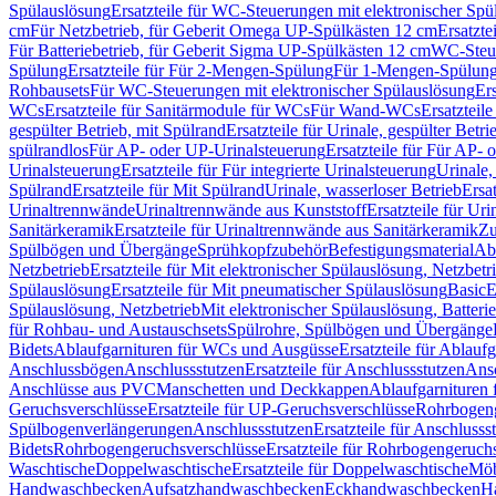
Spülauslösung
Ersatzteile für WC-Steuerungen mit elektronischer Spü
cm
Für Netzbetrieb, für Geberit Omega UP-Spülkästen 12 cm
Ersatzte
Für Batteriebetrieb, für Geberit Sigma UP-Spülkästen 12 cm
WC-Steue
Spülung
Ersatzteile für Für 2-Mengen-Spülung
Für 1-Mengen-Spülun
Rohbausets
Für WC-Steuerungen mit elektronischer Spülauslösung
Er
WCs
Ersatzteile für Sanitärmodule für WCs
Für Wand-WCs
Ersatztei
gespülter Betrieb, mit Spülrand
Ersatzteile für Urinale, gespülter Betr
spülrandlos
Für AP- oder UP-Urinalsteuerung
Ersatzteile für Für AP-
Urinalsteuerung
Ersatzteile für Für integrierte Urinalsteuerung
Urinale,
Spülrand
Ersatzteile für Mit Spülrand
Urinale, wasserloser Betrieb
Ersat
Urinaltrennwände
Urinaltrennwände aus Kunststoff
Ersatzteile für Ur
Sanitärkeramik
Ersatzteile für Urinaltrennwände aus Sanitärkeramik
Zu
Spülbögen und Übergänge
Sprühkopfzubehör
Befestigungsmaterial
Abl
Netzbetrieb
Ersatzteile für Mit elektronischer Spülauslösung, Netzbetr
Spülauslösung
Ersatzteile für Mit pneumatischer Spülauslösung
Basic
E
Spülauslösung, Netzbetrieb
Mit elektronischer Spülauslösung, Batterie
für Rohbau- und Austauschsets
Spülrohre, Spülbögen und Übergänge
Bidets
Ablaufgarnituren für WCs und Ausgüsse
Ersatzteile für Ablau
Anschlussbögen
Anschlussstutzen
Ersatzteile für Anschlussstutzen
Ansc
Anschlüsse aus PVC
Manschetten und Deckkappen
Ablaufgarnituren 
Geruchsverschlüsse
Ersatzteile für UP-Geruchsverschlüsse
Rohrbogeng
Spülbogenverlängerungen
Anschlussstutzen
Ersatzteile für Anschlusss
Bidets
Rohrbogengeruchsverschlüsse
Ersatzteile für Rohrbogengeruch
Waschtische
Doppelwaschtische
Ersatzteile für Doppelwaschtische
Möb
Handwaschbecken
Aufsatzhandwaschbecken
Eckhandwaschbecken
H