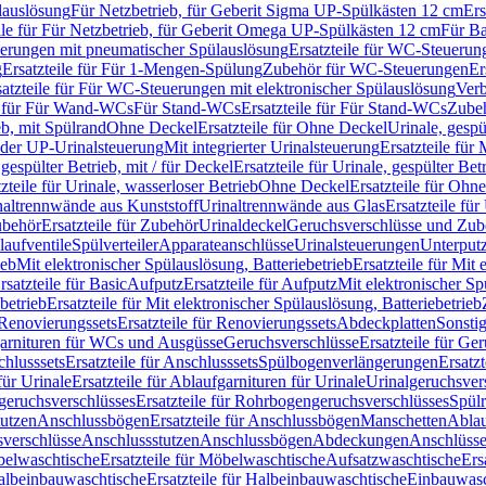
lauslösung
Für Netzbetrieb, für Geberit Sigma UP-Spülkästen 12 cm
Ers
ile für Für Netzbetrieb, für Geberit Omega UP-Spülkästen 12 cm
Für Ba
rungen mit pneumatischer Spülauslösung
Ersatzteile für WC-Steuerun
g
Ersatzteile für Für 1-Mengen-Spülung
Zubehör für WC-Steuerungen
Er
satzteile für Für WC-Steuerungen mit elektronischer Spülauslösung
Ver
le für Für Wand-WCs
Für Stand-WCs
Ersatzteile für Für Stand-WCs
Zube
ieb, mit Spülrand
Ohne Deckel
Ersatzteile für Ohne Deckel
Urinale, gespü
 oder UP-Urinalsteuerung
Mit integrierter Urinalsteuerung
Ersatzteile für 
 gespülter Betrieb, mit / für Deckel
Ersatzteile für Urinale, gespülter Bet
zteile für Urinale, wasserloser Betrieb
Ohne Deckel
Ersatzteile für Ohn
inaltrennwände aus Kunststoff
Urinaltrennwände aus Glas
Ersatzteile fü
behör
Ersatzteile für Zubehör
Urinaldeckel
Geruchsverschlüsse und Zub
aufventile
Spülverteiler
Apparateanschlüsse
Urinalsteuerungen
Unterput
ieb
Mit elektronischer Spülauslösung, Batteriebetrieb
Ersatzteile für Mit
rsatzteile für Basic
Aufputz
Ersatzteile für Aufputz
Mit elektronischer Sp
betrieb
Ersatzteile für Mit elektronischer Spülauslösung, Batteriebetrieb
Renovierungssets
Ersatzteile für Renovierungssets
Abdeckplatten
Sonsti
fgarnituren für WCs und Ausgüsse
Geruchsverschlüsse
Ersatzteile für Ge
hlusssets
Ersatzteile für Anschlusssets
Spülbogenverlängerungen
Ersatz
für Urinale
Ersatzteile für Ablaufgarnituren für Urinale
Urinalgeruchsver
eruchsverschlüsses
Ersatzteile für Rohrbogengeruchsverschlüsses
Spül
tutzen
Anschlussbögen
Ersatzteile für Anschlussbögen
Manschetten
Ablau
sverschlüsse
Anschlussstutzen
Anschlussbögen
Abdeckungen
Anschlüss
elwaschtische
Ersatzteile für Möbelwaschtische
Aufsatzwaschtische
Ers
albeinbauwaschtische
Ersatzteile für Halbeinbauwaschtische
Einbauwasc