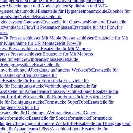
chtungen
Sets Schraube für Flanschverbindungen
Geberit
zer
Abdeckungen und Abdeckplatten
Spülkästen und WC-
gieneeinbaumodule
Ersatzteile für Hygieneeinbaumodule
Zubehör für
oren
Kabel
Netzteile
Ersatzteile für
Hygienesystem
Gateways
Ersatzteile für Gateways
Konverter
Ersatzteile
itzventile
Mit FlowFit Pressanschlüssen
Ersatzteile für Mit FlowFit
press
lowFit Pressanschlüssen
Mit Mepla Pressanschlüssen
Ersatzteile für Mit
 für Kugelhähne für UP-Montage
Mit FlowFit
ress Pressanschlüssen
Ersatzteile für Mit Mapress
ress Pressanschlüssen
Ersatzteile für Mit Mapress
teile für Mit Gewindeanschlüssen
Gebäude-
n
Reinigungsstücke
Ersatzteile für
nverbindungen
Übergänge auf andere Werkstoffe
Ersatzteile für
lusssteckmuffen
Ersatzteile für
re
Ersatzteile für Rohre
Formstücke
Ersatzteile für
ile für Reinigungsstücke
Verbindungen
Ersatzteile für
rsatzteile für Apparateanschlüsse
Anschlussbögen
Ersatzteile für
lent-Pro
Rohre
Ersatzteile für Rohre
Formstücke
Ersatzteile für
ile für Reinigungsstücke
Formstücke SuperTube
Ersatzteile für
ndungen
Ersatzteile für
Ersatzteile für Dichtungen
Verbrauchsmaterial
Geberit
nderformstücke
Ersatzteile für Sonderformstücke
Formstücke
ndungen
Übergänge auf andere Werkstoffe
Ersatzteile für Übergänge auf
teile für Apparateanschlüsse
Anschlussbögen
Ersatzteile für