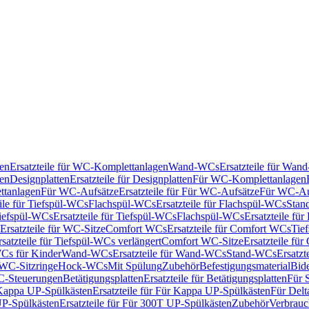
en
Ersatzteile für WC-Komplettanlagen
Wand-WCs
Ersatzteile für Wa
ken
Designplatten
Ersatzteile für Designplatten
Für WC-Komplettanlagen
tanlagen
Für WC-Aufsätze
Ersatzteile für Für WC-Aufsätze
Für WC-Au
eile für Tiefspül-WCs
Flachspül-WCs
Ersatzteile für Flachspül-WCs
Stan
iefspül-WCs
Ersatzteile für Tiefspül-WCs
Flachspül-WCs
Ersatzteile fü
Ersatzteile für WC-Sitze
Comfort WCs
Ersatzteile für Comfort WCs
Tie
rsatzteile für Tiefspül-WCs verlängert
Comfort WC-Sitze
Ersatzteile fü
WCs für Kinder
Wand-WCs
Ersatzteile für Wand-WCs
Stand-WCs
Ersatzt
r WC-Sitzringe
Hock-WCs
Mit Spülung
Zubehör
Befestigungsmaterial
Bide
C-Steuerungen
Betätigungsplatten
Ersatzteile für Betätigungsplatten
Für 
Kappa UP-Spülkästen
Ersatzteile für Für Kappa UP-Spülkästen
Für Delt
P-Spülkästen
Ersatzteile für Für 300T UP-Spülkästen
Zubehör
Verbrauc