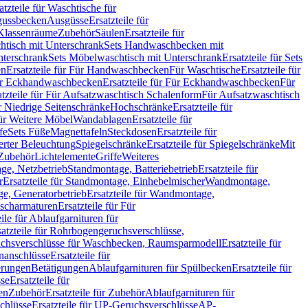
atzteile für Waschtische für
sgussbecken
Ausgüsse
Ersatzteile für
r Klassenräume
Zubehör
Säulen
Ersatzteile für
htisch mit Unterschrank
Sets Handwaschbecken mit
Unterschrank
Sets Möbelwaschtisch mit Unterschrank
Ersatzteile für Sets
en
Ersatzteile für Für Handwaschbecken
Für Waschtische
Ersatzteile für
r Eckhandwaschbecken
Ersatzteile für Für Eckhandwaschbecken
Für
atzteile für Für Aufsatzwaschtisch Schalenform
Für Aufsatzwaschtisch
ür Niedrige Seitenschränke
Hochschränke
Ersatzteile für
für Weitere Möbel
Wandablagen
Ersatzteile für
fe
Sets Füße
Magnettafeln
Steckdosen
Ersatzteile für
ierter Beleuchtung
Spiegelschränke
Ersatzteile für Spiegelschränke
Mit
Zubehör
Lichtelemente
Griffe
Weiteres
age, Netzbetrieb
Standmontage, Batteriebetrieb
Ersatzteile für
r
Ersatzteile für Standmontage, Einhebelmischer
Wandmontage,
, Generatorbetrieb
Ersatzteile für Wandmontage,
ischarmaturen
Ersatzteile für Für
eile für Ablaufgarnituren für
satzteile für Rohrbogengeruchsverschlüsse,
chsverschlüsse für Waschbecken, Raumsparmodell
Ersatzteile für
anschlüsse
Ersatzteile für
erungen
Betätigungen
Ablaufgarnituren für Spülbecken
Ersatzteile für
se
Ersatzteile für
en
Zubehör
Ersatzteile für Zubehör
Ablaufgarnituren für
chlüsse
Ersatzteile für UP-Geruchsverschlüsse
AP-