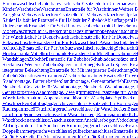
Einbauwaschtische
Unterbauwaschtische
Ersatzteile für Unterbauwasc
Kinder
Waschtische
Waschrinnen
Ersatzteile für Waschrinnen
Weitere 
Ausgüsse
Mehrzweckbecken
Ersatzteile für Mehrzweckbecken
Gipsfa
Säulen
Halbsäulen
Ersatzteile für Halbsäulen
Zubehör
Ablaufkappen
Ha
Unterschrank
Ersatzteile für Sets Handwaschbecken mit Unterschrank
Möbelwaschtisch mit Unterschrank
Badezimmermöbel
Waschtischunte
Für Waschtische
Für Doppelwaschtische
Ersatzteile für Für Doppelwa
Eckwaschtische
Ersatzteile für Für Eckwaschtische
Waschtischplatten
E
rechteckig
Ersatzteile für Für Aufsatzwaschtisch rechteckig
Seitenschr
Hochschränke
Mittelhochschränke
Ersatzteile für Mittelhochschränke
H
Wandablagen
Zubehör
Ersatzteile für Zubehör
Schubladeneinsätze un
Steckdosen
Weiteres Zubehör
Spiegel und Spiegelschränke
Spiegel
Ersa
integrierter Beleuchtung
Ersatzteile für Mit integrierter Beleuchtung
Oh
Zubehör
Steckdosen
Armaturen
Waschtischarmaturen
Ersatzteile für W
Standmontage, Batteriebetrieb
Standmontage, Generatorbetrieb
Ersatzt
Netzbetrieb
Ersatzteile für Wandmontage, Netzbetrieb
Wandmontage, Ba
Generatorbetrieb
Wandmontage, Zweigriffmischer
Ersatzteile für Wa
Waschtischarmaturen
Apparateanschlüsse für Waschplatz, Spülbecke
Waschbecken
Rohrbogengeruchsverschlüsse
Ersatzteile für Rohrboge
Raumsparmodell
Tauchrohrgeruchsverschlüsse für Waschbecken
Ersat
Tauchrohrgeruchsverschlüsse für Waschbecken, Raumsparmodell
UP-
Waschbeckenanschlüsse
Anschlussstutzen
Anschlussbögen
Abdeckung
Ablaufgarnituren für Spülbecken
Rohrbogengeruchsverschlüsse
Ersatz
Doppelkammergeruchsverschlüsse
Spülbeckenanschlüsse
Ersatzteile 
Geräte
Ersatzteile für Ablaufgarnituren für Geräte
Rohrbogengeruchsve