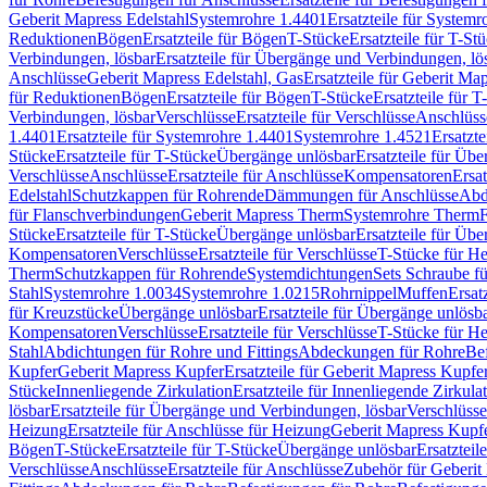
Geberit Mapress Edelstahl
Systemrohre 1.4401
Ersatzteile für System
Reduktionen
Bögen
Ersatzteile für Bögen
T-Stücke
Ersatzteile für T-St
Verbindungen, lösbar
Ersatzteile für Übergänge und Verbindungen, lö
Anschlüsse
Geberit Mapress Edelstahl, Gas
Ersatzteile für Geberit Ma
für Reduktionen
Bögen
Ersatzteile für Bögen
T-Stücke
Ersatzteile für T
Verbindungen, lösbar
Verschlüsse
Ersatzteile für Verschlüsse
Anschlüss
1.4401
Ersatzteile für Systemrohre 1.4401
Systemrohre 1.4521
Ersatzt
Stücke
Ersatzteile für T-Stücke
Übergänge unlösbar
Ersatzteile für Üb
Verschlüsse
Anschlüsse
Ersatzteile für Anschlüsse
Kompensatoren
Ersa
Edelstahl
Schutzkappen für Rohrende
Dämmungen für Anschlüsse
Abd
für Flanschverbindungen
Geberit Mapress Therm
Systemrohre Therm
F
Stücke
Ersatzteile für T-Stücke
Übergänge unlösbar
Ersatzteile für Üb
Kompensatoren
Verschlüsse
Ersatzteile für Verschlüsse
T-Stücke für H
Therm
Schutzkappen für Rohrende
Systemdichtungen
Sets Schraube f
Stahl
Systemrohre 1.0034
Systemrohre 1.0215
Rohrnippel
Muffen
Ersat
für Kreuzstücke
Übergänge unlösbar
Ersatzteile für Übergänge unlösb
Kompensatoren
Verschlüsse
Ersatzteile für Verschlüsse
T-Stücke für H
Stahl
Abdichtungen für Rohre und Fittings
Abdeckungen für Rohre
Be
Kupfer
Geberit Mapress Kupfer
Ersatzteile für Geberit Mapress Kupfe
Stücke
Innenliegende Zirkulation
Ersatzteile für Innenliegende Zirkula
lösbar
Ersatzteile für Übergänge und Verbindungen, lösbar
Verschlüsse
Heizung
Ersatzteile für Anschlüsse für Heizung
Geberit Mapress Kupfe
Bögen
T-Stücke
Ersatzteile für T-Stücke
Übergänge unlösbar
Ersatzteil
Verschlüsse
Anschlüsse
Ersatzteile für Anschlüsse
Zubehör für Geberit