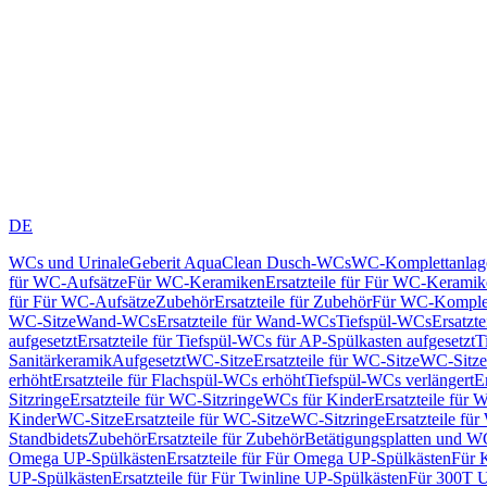
DE
WCs und Urinale
Geberit AquaClean Dusch-WCs
WC-Komplettanlag
für WC-Aufsätze
Für WC-Keramiken
Ersatzteile für Für WC-Kerami
für Für WC-Aufsätze
Zubehör
Ersatzteile für Zubehör
Für WC-Komplet
WC-Sitze
Wand-WCs
Ersatzteile für Wand-WCs
Tiefspül-WCs
Ersatzt
aufgesetzt
Ersatzteile für Tiefspül-WCs für AP-Spülkasten aufgesetzt
T
Sanitärkeramik
Aufgesetzt
WC-Sitze
Ersatzteile für WC-Sitze
WC-Sitze
erhöht
Ersatzteile für Flachspül-WCs erhöht
Tiefspül-WCs verlängert
E
Sitzringe
Ersatzteile für WC-Sitzringe
WCs für Kinder
Ersatzteile für 
Kinder
WC-Sitze
Ersatzteile für WC-Sitze
WC-Sitzringe
Ersatzteile fü
Standbidets
Zubehör
Ersatzteile für Zubehör
Betätigungsplatten und W
Omega UP-Spülkästen
Ersatzteile für Für Omega UP-Spülkästen
Für 
UP-Spülkästen
Ersatzteile für Für Twinline UP-Spülkästen
Für 300T U