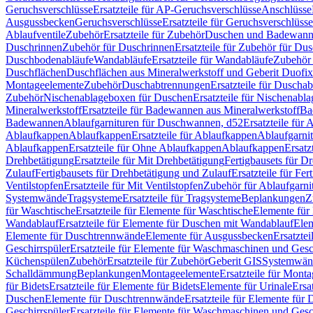
Geruchsverschlüsse
Ersatzteile für AP-Geruchsverschlüsse
Anschlüsse
Ausgussbecken
Geruchsverschlüsse
Ersatzteile für Geruchsverschlüsse
Ablaufventile
Zubehör
Ersatzteile für Zubehör
Duschen und Badewan
Duschrinnen
Zubehör für Duschrinnen
Ersatzteile für Zubehör für Du
Duschbodenabläufe
Wandabläufe
Ersatzteile für Wandabläufe
Zubehör 
Duschflächen
Duschflächen aus Mineralwerkstoff und Geberit Duofix 
Montageelemente
Zubehör
Duschabtrennungen
Ersatzteile für Duscha
Zubehör
Nischenablageboxen für Duschen
Ersatzteile für Nischenab
Mineralwerkstoff
Ersatzteile für Badewannen aus Mineralwerkstoff
Ba
Badewannen
Ablaufgarnituren für Duschwannen, d52
Ersatzteile für
Ablaufkappen
Ablaufkappen
Ersatzteile für Ablaufkappen
Ablaufgarni
Ablaufkappen
Ersatzteile für Ohne Ablaufkappen
Ablaufkappen
Ersatz
Drehbetätigung
Ersatzteile für Mit Drehbetätigung
Fertigbausets für D
Zulauf
Fertigbausets für Drehbetätigung und Zulauf
Ersatzteile für Fe
Ventilstopfen
Ersatzteile für Mit Ventilstopfen
Zubehör für Ablaufgarn
Systemwände
Tragsysteme
Ersatzteile für Tragsysteme
Beplankungen
Z
für Waschtische
Ersatzteile für Elemente für Waschtische
Elemente für 
Wandablauf
Ersatzteile für Elemente für Duschen mit Wandablauf
Ele
Elemente für Duschtrennwände
Elemente für Ausgussbecken
Ersatzte
Geschirrspüler
Ersatzteile für Elemente für Waschmaschinen und Gesc
Küchenspülen
Zubehör
Ersatzteile für Zubehör
Geberit GIS
Systemwän
Schalldämmung
Beplankungen
Montageelemente
Ersatzteile für Mont
für Bidets
Ersatzteile für Elemente für Bidets
Elemente für Urinale
Ersa
Duschen
Elemente für Duschtrennwände
Ersatzteile für Elemente fü
Geschirrspüler
Ersatzteile für Elemente für Waschmaschinen und Gesc