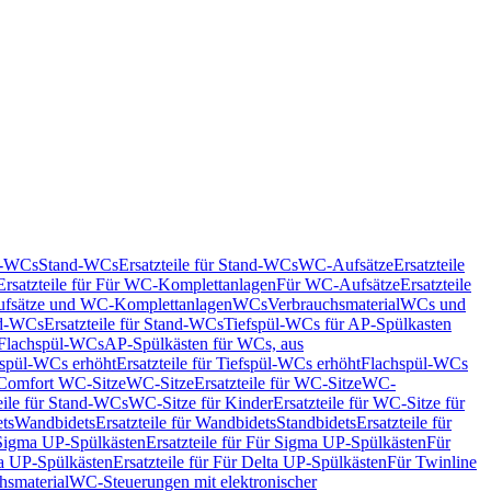
nd-WCs
Stand-WCs
Ersatzteile für Stand-WCs
WC-Aufsätze
Ersatzteile
Ersatzteile für Für WC-Komplettanlagen
Für WC-Aufsätze
Ersatzteile
fsätze und WC-Komplettanlagen
WCs
Verbrauchsmaterial
WCs und
d-WCs
Ersatzteile für Stand-WCs
Tiefspül-WCs für AP-Spülkasten
r Flachspül-WCs
AP-Spülkästen für WCs, aus
fspül-WCs erhöht
Ersatzteile für Tiefspül-WCs erhöht
Flachspül-WCs
r Comfort WC-Sitze
WC-Sitze
Ersatzteile für WC-Sitze
WC-
eile für Stand-WCs
WC-Sitze für Kinder
Ersatzteile für WC-Sitze für
ts
Wandbidets
Ersatzteile für Wandbidets
Standbidets
Ersatzteile für
Sigma UP-Spülkästen
Ersatzteile für Für Sigma UP-Spülkästen
Für
a UP-Spülkästen
Ersatzteile für Für Delta UP-Spülkästen
Für Twinline
hsmaterial
WC-Steuerungen mit elektronischer