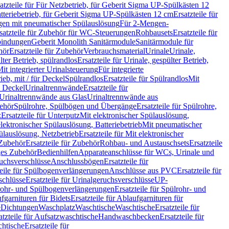
atzteile für Für Netzbetrieb, für Geberit Sigma UP-Spülkästen 12
tteriebetrieb, für Geberit Sigma UP-Spülkästen 12 cm
Ersatzteile für
gen mit pneumatischer Spülauslösung
Für 2-Mengen-
satzteile für Zubehör für WC-Steuerungen
Rohbausets
Ersatzteile für
bindungen
Geberit Monolith Sanitärmodule
Sanitärmodule für
hör
Ersatzteile für Zubehör
Verbrauchsmaterial
Urinale
Urinale,
lter Betrieb, spülrandlos
Ersatzteile für Urinale, gespülter Betrieb,
Mit integrierter Urinalsteuerung
Für integrierte
rieb, mit / für Deckel
Spülrandlos
Ersatzteile für Spülrandlos
Mit
e Deckel
Urinaltrennwände
Ersatzteile für
r Urinaltrennwände aus Glas
Urinaltrennwände aus
ehör
Spülrohre, Spülbögen und Übergänge
Ersatzteile für Spülrohre,
z
Ersatzteile für Unterputz
Mit elektronischer Spülauslösung,
 elektronischer Spülauslösung, Batteriebetrieb
Mit pneumatischer
ülauslösung, Netzbetrieb
Ersatzteile für Mit elektronischer
Zubehör
Ersatzteile für Zubehör
Rohbau- und Austauschsets
Ersatzteile
ges Zubehör
Bedienhilfen
Apparateanschlüsse für WCs, Urinale und
ruchsverschlüsse
Anschlussbögen
Ersatzteile für
teile für Spülbogenverlängerungen
Anschlüsse aus PVC
Ersatzteile für
schlüsse
Ersatzteile für Urinalgeruchsverschlüsse
UP-
rohr- und Spülbogenverlängerungen
Ersatzteile für Spülrohr- und
fgarnituren für Bidets
Ersatzteile für Ablaufgarnituren für
e
Dichtungen
Waschplatz
Waschtische
Waschtische
Ersatzteile für
atzteile für Aufsatzwaschtische
Handwaschbecken
Ersatzteile für
htische
Ersatzteile für