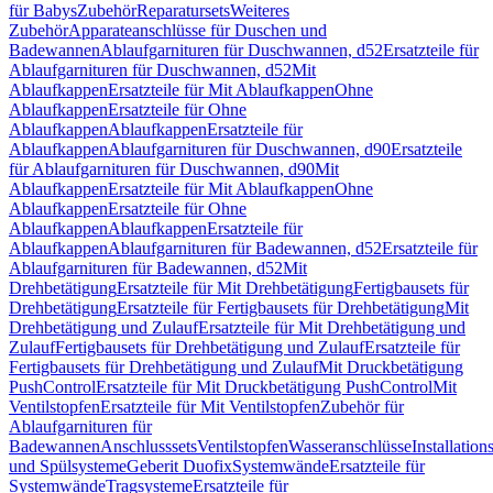
für Babys
Zubehör
Reparatursets
Weiteres
Zubehör
Apparateanschlüsse für Duschen und
Badewannen
Ablaufgarnituren für Duschwannen, d52
Ersatzteile für
Ablaufgarnituren für Duschwannen, d52
Mit
Ablaufkappen
Ersatzteile für Mit Ablaufkappen
Ohne
Ablaufkappen
Ersatzteile für Ohne
Ablaufkappen
Ablaufkappen
Ersatzteile für
Ablaufkappen
Ablaufgarnituren für Duschwannen, d90
Ersatzteile
für Ablaufgarnituren für Duschwannen, d90
Mit
Ablaufkappen
Ersatzteile für Mit Ablaufkappen
Ohne
Ablaufkappen
Ersatzteile für Ohne
Ablaufkappen
Ablaufkappen
Ersatzteile für
Ablaufkappen
Ablaufgarnituren für Badewannen, d52
Ersatzteile für
Ablaufgarnituren für Badewannen, d52
Mit
Drehbetätigung
Ersatzteile für Mit Drehbetätigung
Fertigbausets für
Drehbetätigung
Ersatzteile für Fertigbausets für Drehbetätigung
Mit
Drehbetätigung und Zulauf
Ersatzteile für Mit Drehbetätigung und
Zulauf
Fertigbausets für Drehbetätigung und Zulauf
Ersatzteile für
Fertigbausets für Drehbetätigung und Zulauf
Mit Druckbetätigung
PushControl
Ersatzteile für Mit Druckbetätigung PushControl
Mit
Ventilstopfen
Ersatzteile für Mit Ventilstopfen
Zubehör für
Ablaufgarnituren für
Badewannen
Anschlusssets
Ventilstopfen
Wasseranschlüsse
Installation
und Spülsysteme
Geberit Duofix
Systemwände
Ersatzteile für
Systemwände
Tragsysteme
Ersatzteile für