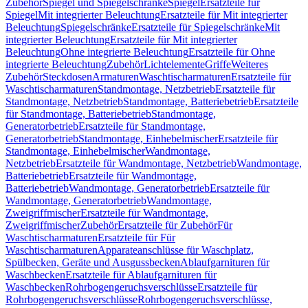
Zubehör
Spiegel und Spiegelschränke
Spiegel
Ersatzteile für
Spiegel
Mit integrierter Beleuchtung
Ersatzteile für Mit integrierter
Beleuchtung
Spiegelschränke
Ersatzteile für Spiegelschränke
Mit
integrierter Beleuchtung
Ersatzteile für Mit integrierter
Beleuchtung
Ohne integrierte Beleuchtung
Ersatzteile für Ohne
integrierte Beleuchtung
Zubehör
Lichtelemente
Griffe
Weiteres
Zubehör
Steckdosen
Armaturen
Waschtischarmaturen
Ersatzteile für
Waschtischarmaturen
Standmontage, Netzbetrieb
Ersatzteile für
Standmontage, Netzbetrieb
Standmontage, Batteriebetrieb
Ersatzteile
für Standmontage, Batteriebetrieb
Standmontage,
Generatorbetrieb
Ersatzteile für Standmontage,
Generatorbetrieb
Standmontage, Einhebelmischer
Ersatzteile für
Standmontage, Einhebelmischer
Wandmontage,
Netzbetrieb
Ersatzteile für Wandmontage, Netzbetrieb
Wandmontage,
Batteriebetrieb
Ersatzteile für Wandmontage,
Batteriebetrieb
Wandmontage, Generatorbetrieb
Ersatzteile für
Wandmontage, Generatorbetrieb
Wandmontage,
Zweigriffmischer
Ersatzteile für Wandmontage,
Zweigriffmischer
Zubehör
Ersatzteile für Zubehör
Für
Waschtischarmaturen
Ersatzteile für Für
Waschtischarmaturen
Apparateanschlüsse für Waschplatz,
Spülbecken, Geräte und Ausgussbecken
Ablaufgarnituren für
Waschbecken
Ersatzteile für Ablaufgarnituren für
Waschbecken
Rohrbogengeruchsverschlüsse
Ersatzteile für
Rohrbogengeruchsverschlüsse
Rohrbogengeruchsverschlüsse,