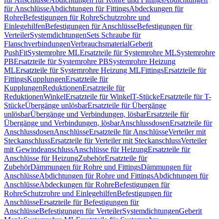
für Anschlüsse
Abdichtungen für Fittings
Abdeckungen für
Rohre
Befestigungen für Rohre
Schutzrohre und
Einlegehilfen
Befestigungen für Anschlüsse
Befestigungen für
Verteiler
Systemdichtungen
Sets Schraube für
Flanschverbindungen
Verbrauchsmaterial
Geberit
PushFit
Systemrohre ML
Ersatzteile für Systemrohre ML
Systemrohre
PB
Ersatzteile für Systemrohre PB
Systemrohre Heizung
ML
Ersatzteile für Systemrohre Heizung ML
Fittings
Ersatzteile für
Fittings
Kupplungen
Ersatzteile für
Kupplungen
Reduktionen
Ersatzteile für
Reduktionen
Winkel
Ersatzteile für Winkel
T-Stücke
Ersatzteile für T-
Stücke
Übergänge unlösbar
Ersatzteile für Übergänge
unlösbar
Übergänge und Verbindungen, lösbar
Ersatzteile für
Übergänge und Verbindungen, lösbar
Anschlussdosen
Ersatzteile für
Anschlussdosen
Anschlüsse
Ersatzteile für Anschlüsse
Verteiler mit
Steckanschluss
Ersatzteile für Verteiler mit Steckanschluss
Verteiler
mit Gewindeanschluss
Anschlüsse für Heizung
Ersatzteile für
Anschlüsse für Heizung
Zubehör
Ersatzteile für
Zubehör
Dämmungen für Rohre und Fittings
Dämmungen für
Anschlüsse
Abdichtungen für Rohre und Fittings
Abdichtungen für
Anschlüsse
Abdeckungen für Rohre
Befestigungen für
Rohre
Schutzrohre und Einlegehilfen
Befestigungen für
Anschlüsse
Ersatzteile für Befestigungen für
Anschlüsse
Befestigungen für Verteiler
Systemdichtungen
Geberit