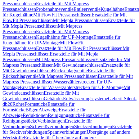
Pressanschlüssen
Ersatzteile für Mit Mapress
Pressanschlüssen
Probenahmeventile
Entleerventile
Kugelhähne
Ersatzt
für Kugelhähne
Mit FlowFit Pressanschlüssen
Ersatzteile für Mit
FlowFit Pressanschlüssen
Mit Mepla Pressanschlüssen
Ersatzteile für
Mit Mepla Pressanschlüssen
Mit Mapress
Pressanschlüssen
Ersatzteile für Mit Mapress
Pressanschlüssen
Kugelhähne für UP-Montage
Ersatzteile für
Kugelhähne für UP-Montage
Mit FlowFit
Pressanschlüssen
Ersatzteile für Mit FlowFit Pressanschlüssen
Mit
Mepla Pressanschlüssen
Ersatzteile für Mit Mepla
Pressanschlüssen
Mit Mapress Pressanschlüssen
Ersatzteile für Mit
Mapress Pressanschlüssen
Mit Gewindeanschlüssen
Ersatzteile für
Mit Gewindeanschlüssen
Rückschlagventile
Ersatzteile für
Rückschlagventile
Mit Mapress Pressanschlüssen
Ersatzteile für Mit
Mapress Pressanschlüssen
Wasserzählerstrecken für UP-
Montage
Ersatzteile für Wasserzählerstrecken für UP-Montage
Mit
Gewindeanschlüssen
Ersatzteile für Mit
Gewindeanschlüssen
Gebäude-Entwässerungssysteme
Geberit Silent-
db20
Rohre
Formstücke
Ersatzteile für
Formstücke
Bögen
Abzweige
Ersatzteile für
Abzweige
Reduktionen
Reinigungsstücke
Ersatzteile für
Reinigungsstücke
Verbindungen
Ersatzteile für
Verbindungen
Schweißverbindungen
Steckverbindungen
Ersatzteile
für Steckverbindungen
Spannverbindungen
Übergänge auf andere
Werkstoffe
Ersatzteile für Übergänge auf andere