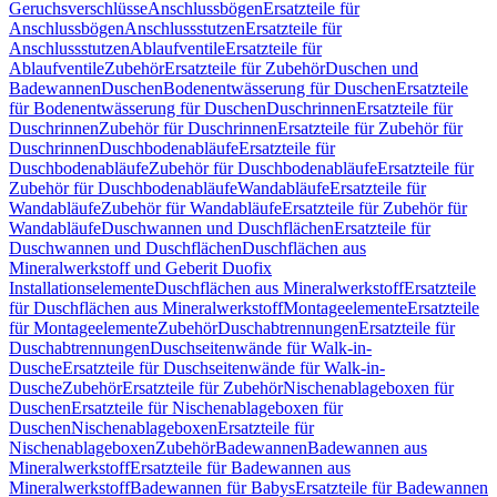
Geruchsverschlüsse
Anschlussbögen
Ersatzteile für
Anschlussbögen
Anschlussstutzen
Ersatzteile für
Anschlussstutzen
Ablaufventile
Ersatzteile für
Ablaufventile
Zubehör
Ersatzteile für Zubehör
Duschen und
Badewannen
Duschen
Bodenentwässerung für Duschen
Ersatzteile
für Bodenentwässerung für Duschen
Duschrinnen
Ersatzteile für
Duschrinnen
Zubehör für Duschrinnen
Ersatzteile für Zubehör für
Duschrinnen
Duschbodenabläufe
Ersatzteile für
Duschbodenabläufe
Zubehör für Duschbodenabläufe
Ersatzteile für
Zubehör für Duschbodenabläufe
Wandabläufe
Ersatzteile für
Wandabläufe
Zubehör für Wandabläufe
Ersatzteile für Zubehör für
Wandabläufe
Duschwannen und Duschflächen
Ersatzteile für
Duschwannen und Duschflächen
Duschflächen aus
Mineralwerkstoff und Geberit Duofix
Installationselemente
Duschflächen aus Mineralwerkstoff
Ersatzteile
für Duschflächen aus Mineralwerkstoff
Montageelemente
Ersatzteile
für Montageelemente
Zubehör
Duschabtrennungen
Ersatzteile für
Duschabtrennungen
Duschseitenwände für Walk-in-
Dusche
Ersatzteile für Duschseitenwände für Walk-in-
Dusche
Zubehör
Ersatzteile für Zubehör
Nischenablageboxen für
Duschen
Ersatzteile für Nischenablageboxen für
Duschen
Nischenablageboxen
Ersatzteile für
Nischenablageboxen
Zubehör
Badewannen
Badewannen aus
Mineralwerkstoff
Ersatzteile für Badewannen aus
Mineralwerkstoff
Badewannen für Babys
Ersatzteile für Badewannen