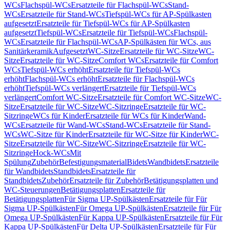
WCs
Flachspül-WCs
Ersatzteile für Flachspül-WCs
Stand-
WCs
Ersatzteile für Stand-WCs
Tiefspül-WCs für AP-Spülkasten
aufgesetzt
Ersatzteile für Tiefspül-WCs für AP-Spülkasten
aufgesetzt
Tiefspül-WCs
Ersatzteile für Tiefspül-WCs
Flachspül-
WCs
Ersatzteile für Flachspül-WCs
AP-Spülkästen für WCs, aus
Sanitärkeramik
Aufgesetzt
WC-Sitze
Ersatzteile für WC-Sitze
WC-
Sitze
Ersatzteile für WC-Sitze
Comfort WCs
Ersatzteile für Comfort
WCs
Tiefspül-WCs erhöht
Ersatzteile für Tiefspül-WCs
erhöht
Flachspül-WCs erhöht
Ersatzteile für Flachspül-WCs
erhöht
Tiefspül-WCs verlängert
Ersatzteile für Tiefspül-WCs
verlängert
Comfort WC-Sitze
Ersatzteile für Comfort WC-Sitze
WC-
Sitze
Ersatzteile für WC-Sitze
WC-Sitzringe
Ersatzteile für WC-
Sitzringe
WCs für Kinder
Ersatzteile für WCs für Kinder
Wand-
WCs
Ersatzteile für Wand-WCs
Stand-WCs
Ersatzteile für Stand-
WCs
WC-Sitze für Kinder
Ersatzteile für WC-Sitze für Kinder
WC-
Sitze
Ersatzteile für WC-Sitze
WC-Sitzringe
Ersatzteile für WC-
Sitzringe
Hock-WCs
Mit
Spülung
Zubehör
Befestigungsmaterial
Bidets
Wandbidets
Ersatzteile
für Wandbidets
Standbidets
Ersatzteile für
Standbidets
Zubehör
Ersatzteile für Zubehör
Betätigungsplatten und
WC-Steuerungen
Betätigungsplatten
Ersatzteile für
Betätigungsplatten
Für Sigma UP-Spülkästen
Ersatzteile für Für
Sigma UP-Spülkästen
Für Omega UP-Spülkästen
Ersatzteile für Für
Omega UP-Spülkästen
Für Kappa UP-Spülkästen
Ersatzteile für Für
Kappa UP-Spülkästen
Für Delta UP-Spülkästen
Ersatzteile für Für