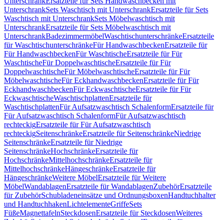
Unterschrank
Ersatzteile für Sets Handwaschbecken mit
Unterschrank
Sets Waschtisch mit Unterschrank
Ersatzteile für Sets
Waschtisch mit Unterschrank
Sets Möbelwaschtisch mit
Unterschrank
Ersatzteile für Sets Möbelwaschtisch mit
Unterschrank
Badezimmermöbel
Waschtischunterschränke
Ersatzteile
für Waschtischunterschränke
Für Handwaschbecken
Ersatzteile für
Für Handwaschbecken
Für Waschtische
Ersatzteile für Für
Waschtische
Für Doppelwaschtische
Ersatzteile für Für
Doppelwaschtische
Für Möbelwaschtische
Ersatzteile für Für
Möbelwaschtische
Für Eckhandwaschbecken
Ersatzteile für Für
Eckhandwaschbecken
Für Eckwaschtische
Ersatzteile für Für
Eckwaschtische
Waschtischplatten
Ersatzteile für
Waschtischplatten
Für Aufsatzwaschtisch Schalenform
Ersatzteile für
Für Aufsatzwaschtisch Schalenform
Für Aufsatzwaschtisch
rechteckig
Ersatzteile für Für Aufsatzwaschtisch
rechteckig
Seitenschränke
Ersatzteile für Seitenschränke
Niedrige
Seitenschränke
Ersatzteile für Niedrige
Seitenschränke
Hochschränke
Ersatzteile für
Hochschränke
Mittelhochschränke
Ersatzteile für
Mittelhochschränke
Hängeschränke
Ersatzteile für
Hängeschränke
Weitere Möbel
Ersatzteile für Weitere
Möbel
Wandablagen
Ersatzteile für Wandablagen
Zubehör
Ersatzteile
für Zubehör
Schubladeneinsätze und Ordnungsboxen
Handtuchhalter
und Handtuchhaken
Lichtelemente
Griffe
Sets
Füße
Magnettafeln
Steckdosen
Ersatzteile für Steckdosen
Weiteres