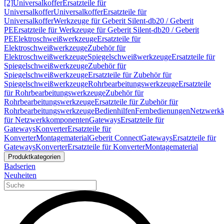
[2]
Universalkoffer
Ersatzteile für
Universalkoffer
Universalkoffer
Ersatzteile für
Universalkoffer
Werkzeuge für Geberit Silent-db20 / Geberit
PE
Ersatzteile für Werkzeuge für Geberit Silent-db20 / Geberit
PE
Elektroschweißwerkzeuge
Ersatzteile für
Elektroschweißwerkzeuge
Zubehör für
Elektroschweißwerkzeuge
Spiegelschweißwerkzeuge
Ersatzteile für
Spiegelschweißwerkzeuge
Zubehör für
Spiegelschweißwerkzeuge
Ersatzteile für Zubehör für
Spiegelschweißwerkzeuge
Rohrbearbeitungswerkzeuge
Ersatzteile
für Rohrbearbeitungswerkzeuge
Zubehör für
Rohrbearbeitungswerkzeuge
Ersatzteile für Zubehör für
Rohrbearbeitungswerkzeuge
Bedienhilfen
Fernbedienungen
Netzwerk
für Netzwerkkomponenten
Gateways
Ersatzteile für
Gateways
Konverter
Ersatzteile für
Konverter
Montagematerial
Geberit Connect
Gateways
Ersatzteile für
Gateways
Konverter
Ersatzteile für Konverter
Montagematerial
Produktkategorien
Badserien
Neuheiten