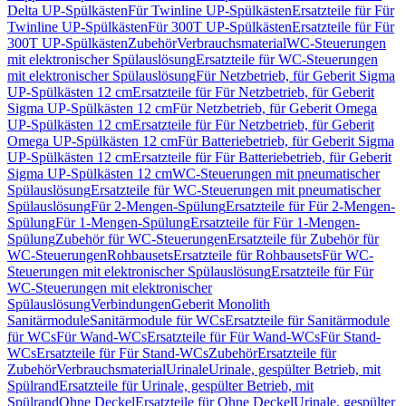
Delta UP-Spülkästen
Für Twinline UP-Spülkästen
Ersatzteile für Für
Twinline UP-Spülkästen
Für 300T UP-Spülkästen
Ersatzteile für Für
300T UP-Spülkästen
Zubehör
Verbrauchsmaterial
WC-Steuerungen
mit elektronischer Spülauslösung
Ersatzteile für WC-Steuerungen
mit elektronischer Spülauslösung
Für Netzbetrieb, für Geberit Sigma
UP-Spülkästen 12 cm
Ersatzteile für Für Netzbetrieb, für Geberit
Sigma UP-Spülkästen 12 cm
Für Netzbetrieb, für Geberit Omega
UP-Spülkästen 12 cm
Ersatzteile für Für Netzbetrieb, für Geberit
Omega UP-Spülkästen 12 cm
Für Batteriebetrieb, für Geberit Sigma
UP-Spülkästen 12 cm
Ersatzteile für Für Batteriebetrieb, für Geberit
Sigma UP-Spülkästen 12 cm
WC-Steuerungen mit pneumatischer
Spülauslösung
Ersatzteile für WC-Steuerungen mit pneumatischer
Spülauslösung
Für 2-Mengen-Spülung
Ersatzteile für Für 2-Mengen-
Spülung
Für 1-Mengen-Spülung
Ersatzteile für Für 1-Mengen-
Spülung
Zubehör für WC-Steuerungen
Ersatzteile für Zubehör für
WC-Steuerungen
Rohbausets
Ersatzteile für Rohbausets
Für WC-
Steuerungen mit elektronischer Spülauslösung
Ersatzteile für Für
WC-Steuerungen mit elektronischer
Spülauslösung
Verbindungen
Geberit Monolith
Sanitärmodule
Sanitärmodule für WCs
Ersatzteile für Sanitärmodule
für WCs
Für Wand-WCs
Ersatzteile für Für Wand-WCs
Für Stand-
WCs
Ersatzteile für Für Stand-WCs
Zubehör
Ersatzteile für
Zubehör
Verbrauchsmaterial
Urinale
Urinale, gespülter Betrieb, mit
Spülrand
Ersatzteile für Urinale, gespülter Betrieb, mit
Spülrand
Ohne Deckel
Ersatzteile für Ohne Deckel
Urinale, gespülter