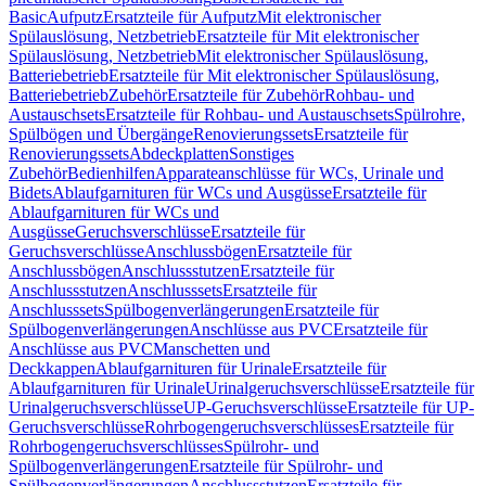
Basic
Aufputz
Ersatzteile für Aufputz
Mit elektronischer
Spülauslösung, Netzbetrieb
Ersatzteile für Mit elektronischer
Spülauslösung, Netzbetrieb
Mit elektronischer Spülauslösung,
Batteriebetrieb
Ersatzteile für Mit elektronischer Spülauslösung,
Batteriebetrieb
Zubehör
Ersatzteile für Zubehör
Rohbau- und
Austauschsets
Ersatzteile für Rohbau- und Austauschsets
Spülrohre,
Spülbögen und Übergänge
Renovierungssets
Ersatzteile für
Renovierungssets
Abdeckplatten
Sonstiges
Zubehör
Bedienhilfen
Apparateanschlüsse für WCs, Urinale und
Bidets
Ablaufgarnituren für WCs und Ausgüsse
Ersatzteile für
Ablaufgarnituren für WCs und
Ausgüsse
Geruchsverschlüsse
Ersatzteile für
Geruchsverschlüsse
Anschlussbögen
Ersatzteile für
Anschlussbögen
Anschlussstutzen
Ersatzteile für
Anschlussstutzen
Anschlusssets
Ersatzteile für
Anschlusssets
Spülbogenverlängerungen
Ersatzteile für
Spülbogenverlängerungen
Anschlüsse aus PVC
Ersatzteile für
Anschlüsse aus PVC
Manschetten und
Deckkappen
Ablaufgarnituren für Urinale
Ersatzteile für
Ablaufgarnituren für Urinale
Urinalgeruchsverschlüsse
Ersatzteile für
Urinalgeruchsverschlüsse
UP-Geruchsverschlüsse
Ersatzteile für UP-
Geruchsverschlüsse
Rohrbogengeruchsverschlüsses
Ersatzteile für
Rohrbogengeruchsverschlüsses
Spülrohr- und
Spülbogenverlängerungen
Ersatzteile für Spülrohr- und
Spülbogenverlängerungen
Anschlussstutzen
Ersatzteile für