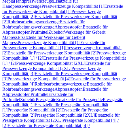
Mepla
Handpresswerkzeuge
Ersatzteile für
Handpresswerkzeuge
Presswerkzeuge Kompatibilität [1]
Ersatzteile
für Presswerkzeuge Kompatibilität [1]
Presswerkzeuge
Kompatibilität [2]
Ersatzteile für Presswerkzeuge Kompatibilität
[2]
Rohrbearbeitungswerkzeuge
Ersatzteile für
Rohrbearbeitungswerkzeuge
Abpressstopfen
Ersatzteile für
Abpressstopfen
Prüfmittel
Zubehör
Werkzeuge für Geberit
Mapress
Ersatzteile für Werkzeuge für Geberit
Mapress
Presswerkzeuge Kompatibilität [1]
Ersatzteile für
Presswerkzeuge Kompatibilität [1]
Presswerkzeuge Kompatibilität
[2]
Ersatzteile für Presswerkzeuge Kompatibilität [2]
Presswerkzeuge
Kompatibilität [1] / [2]
Ersatzteile für Presswerkzeuge Kompatibilität
[1] / [2]
Presswerkzeuge Kompatibilität [2XL]
Ersatzteile für
Presswerkzeuge Kompatibilität [2XL]
Presswerkzeuge
Kompatibilität [3]
Ersatzteile für Presswerkzeuge Kompatibilität
[3]
Presswerkzeuge Kompatibilität [4]
Ersatzteile für Presswerkzeuge
Kompatibilität [4]
Rohrbearbeitungswerkzeuge
Ersatzteile für
Rohrbearbeitungswerkzeuge
Abpressstopfen
Ersatzteile für
Abpressstopfen
Prüfmittel
Ersatzteile für
Prüfmittel
Zubehör
Pressgeräte
Ersatzteile für Pressgeräte
Pressgeräte
Kompatibilität [1]
Ersatzteile für Pressgeräte Kompatibilität
[1]
Pressgeräte Kompatibilität [2]
Ersatzteile für Pressgeräte
Kompatibilität [2]
Pressgeräte Kompatibilität [2XL]
Ersatzteile für
Pressgeräte Kompatibilität [2XL]
Pressgeräte Kompatibilität [4] /
[2]
Ersatzteile für Pressgeräte Kompatibilität [4] /