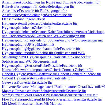
Anschlüsse
Abdichtungen für Rohre und Fittings
Abdeckungen für
Rohre
Befestigungen für Rohre
Befestigungen für
Anschlüsse
Ersatzteile für Befestigungen für
Anschlüsse
Systemdichtungen
Sets Schraube für
Flanschverbindungen
Geberit
Hygienesystem
Hygienespüleinheiten
Ersatzteile für
Hygienespüleinheiten
Zubehör für
Hygienespüleinheiten
Sensoren
Kabel
Durchflussbegrenzer
Abdeckung
und Abdeckplatten
Spülkästen und WC-Steuerungen mit
Hygienespülung
Ersatzteile für Spülkästen und WC-Steuerungen mit
Hygienespülung
UP-Spülkästen mit
Hygienespülung
Hygieneeinbaumodule
Ersatzteile für
Hygieneeinbaumodule
Zubehör für Spülkästen und WC-
Steuerungen mit Hygienespülung
Ersatzteile für Zubehör für
Spülkästen und WC-Steuerungen mit
Hygienespülung
Sensoren
Kabel
Netzteile
Ersatzteile für
Netzteile
Netzwerkkomponenten
Geberit Connect Zubehör für
Geberit Hygienesystem
Ersatzteile für Geberit Connect Zubehör für
Geberit Hygienesystem
Gateways
Ersatzteile für
Gateways
Konverter
Ersatzteile für
Konverter
Sensoren
Montagematerial
Rohrarmaturen
Geradsitzventile
Mi
Mapress Pressanschlüssen
Schrägsitzventile
Ersatzteile für
Schrägsitzventile
Mit FlowFit Pressanschlüssen
Ersatzteile für Mit
FlowFit Pressanschlüssen
Mit Mepla Pressanschlüssen
Ersatzteile für
Mit Mepla Pressanschlüssen
Mit Mapress