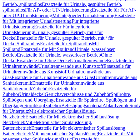
Betrieb, spülrandlos
Ersatzteile für Urinale, gespülter Betrieb,
spülrandlos
Für AP- oder UP-Urinalsteuerung
Ersatzteile für Für AP-
oder UP-Urinalsteuerung
Mit integrierter Urinalsteuerung
Ersatzteile
für Mit integrierter Urinalsteuerung
Für integrierte
Urinalsteuerung
Ersatzteile für Für integrierte
Urinalsteuerung
Urinale, gespülter Betrieb, mit / für
Deckel
Ersatzteile für Urinale, gespülter Betrieb, mit / für
Deckel
Spülrandlos
Ersatzteile für Spülrandlos
Mit
Spülrand
Ersatzteile für Mit Spülrand
Urinale, wasserloser
Betrieb
Ersatzteile für Urinale, wasserloser Betrieb
Ohne
Deckel
Ersatzteile für Ohne Deckel
Urinaltrennwände
Ersatzteile für
Urinaltrennwände
Urinaltrennwände aus Kunststoff
Ersatzteile für
Urinaltrennwände aus Kunststoff
Urinaltrennwände aus
Glas
Ersatzteile für Urinaltrennwände aus Glas
Urinaltrennwände aus
Sanitärkeramik
Ersatzteile für Urinaltrennwände aus
Sanitärkeramik
Zubehör
Ersatzteile für
Zubehör
Urinaldeckel
Geruchsverschlüsse und Zubehör
Spülrohre,
Spülbögen und Übergänge
Ersatzteile für Spülrohre, Spülbögen und
Übergänge
Sprühkopfzubehör
Befestigungsmaterial
Ablaufventile
Spülv
für Unterputz
Mit elektronischer Spülauslösung,
Netzbetrieb
Ersatzteile für Mit elektronischer Spülauslösung,
Netzbetrieb
Mit elektronischer Spülauslösung,
Batteriebetrieb
Ersatzteile für Mit elektronischer Spülauslösung,
Batteriebetrieb
Mit pneumatischer Spülauslösung
Ersatzteile für Mit
pneumatischer Spülauslösung
Basic
Ersatzteile für