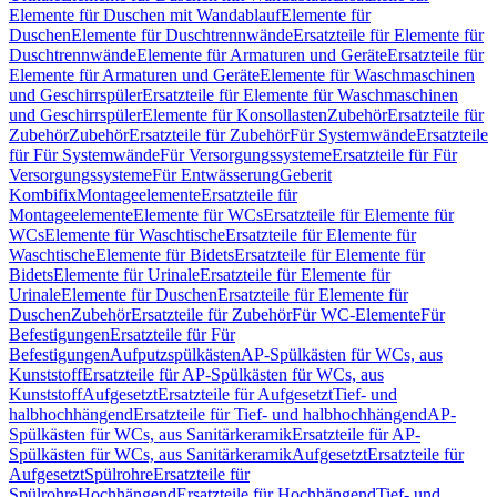
Elemente für Duschen mit Wandablauf
Elemente für
Duschen
Elemente für Duschtrennwände
Ersatzteile für Elemente für
Duschtrennwände
Elemente für Armaturen und Geräte
Ersatzteile für
Elemente für Armaturen und Geräte
Elemente für Waschmaschinen
und Geschirrspüler
Ersatzteile für Elemente für Waschmaschinen
und Geschirrspüler
Elemente für Konsollasten
Zubehör
Ersatzteile für
Zubehör
Zubehör
Ersatzteile für Zubehör
Für Systemwände
Ersatzteile
für Für Systemwände
Für Versorgungssysteme
Ersatzteile für Für
Versorgungssysteme
Für Entwässerung
Geberit
Kombifix
Montageelemente
Ersatzteile für
Montageelemente
Elemente für WCs
Ersatzteile für Elemente für
WCs
Elemente für Waschtische
Ersatzteile für Elemente für
Waschtische
Elemente für Bidets
Ersatzteile für Elemente für
Bidets
Elemente für Urinale
Ersatzteile für Elemente für
Urinale
Elemente für Duschen
Ersatzteile für Elemente für
Duschen
Zubehör
Ersatzteile für Zubehör
Für WC-Elemente
Für
Befestigungen
Ersatzteile für Für
Befestigungen
Aufputzspülkästen
AP-Spülkästen für WCs, aus
Kunststoff
Ersatzteile für AP-Spülkästen für WCs, aus
Kunststoff
Aufgesetzt
Ersatzteile für Aufgesetzt
Tief- und
halbhochhängend
Ersatzteile für Tief- und halbhochhängend
AP-
Spülkästen für WCs, aus Sanitärkeramik
Ersatzteile für AP-
Spülkästen für WCs, aus Sanitärkeramik
Aufgesetzt
Ersatzteile für
Aufgesetzt
Spülrohre
Ersatzteile für
Spülrohre
Hochhängend
Ersatzteile für Hochhängend
Tief- und