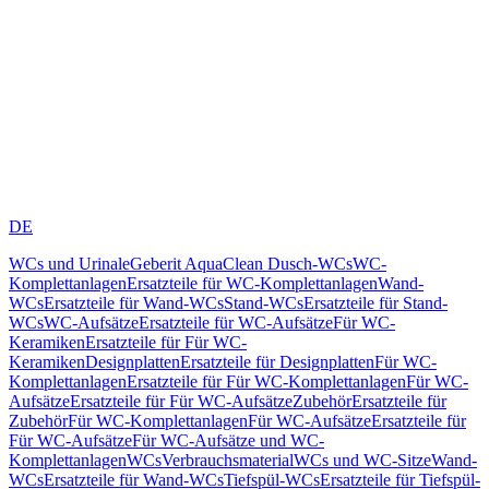
DE
WCs und Urinale
Geberit AquaClean Dusch-WCs
WC-
Komplettanlagen
Ersatzteile für WC-Komplettanlagen
Wand-
WCs
Ersatzteile für Wand-WCs
Stand-WCs
Ersatzteile für Stand-
WCs
WC-Aufsätze
Ersatzteile für WC-Aufsätze
Für WC-
Keramiken
Ersatzteile für Für WC-
Keramiken
Designplatten
Ersatzteile für Designplatten
Für WC-
Komplettanlagen
Ersatzteile für Für WC-Komplettanlagen
Für WC-
Aufsätze
Ersatzteile für Für WC-Aufsätze
Zubehör
Ersatzteile für
Zubehör
Für WC-Komplettanlagen
Für WC-Aufsätze
Ersatzteile für
Für WC-Aufsätze
Für WC-Aufsätze und WC-
Komplettanlagen
WCs
Verbrauchsmaterial
WCs und WC-Sitze
Wand-
WCs
Ersatzteile für Wand-WCs
Tiefspül-WCs
Ersatzteile für Tiefspül-