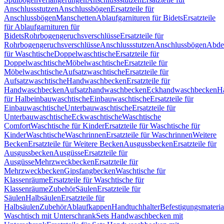
Anschlussstutzen
Anschlussbögen
Ersatzteile für
Anschlussbögen
Manschetten
Ablaufgarnituren für Bidets
Ersatzteile
für Ablaufgarnituren für
Bidets
Rohrbogengeruchsverschlüsse
Ersatzteile für
Rohrbogengeruchsverschlüsse
Anschlussstutzen
Anschlussbögen
Abde
für Waschtische
Doppelwaschtische
Ersatzteile für
Doppelwaschtische
Möbelwaschtische
Ersatzteile für
Möbelwaschtische
Aufsatzwaschtische
Ersatzteile für
Aufsatzwaschtische
Handwaschbecken
Ersatzteile für
Handwaschbecken
Aufsatzhandwaschbecken
Eckhandwaschbecken
H
für Halbeinbauwaschtische
Einbauwaschtische
Ersatzteile für
Einbauwaschtische
Unterbauwaschtische
Ersatzteile für
Unterbauwaschtische
Eckwaschtische
Waschtische
Comfort
Waschtische für Kinder
Ersatzteile für Waschtische für
Kinder
Waschtische
Waschrinnen
Ersatzteile für Waschrinnen
Weitere
Becken
Ersatzteile für Weitere Becken
Ausgussbecken
Ersatzteile für
Ausgussbecken
Ausgüsse
Ersatzteile für
Ausgüsse
Mehrzweckbecken
Ersatzteile für
Mehrzweckbecken
Gipsfangbecken
Waschtische für
Klassenräume
Ersatzteile für Waschtische für
Klassenräume
Zubehör
Säulen
Ersatzteile für
Säulen
Halbsäulen
Ersatzteile für
Halbsäulen
Zubehör
Ablaufkappen
Handtuchhalter
Befestigungsmateria
Waschtisch mit Unterschrank
Sets Handwaschbecken mit