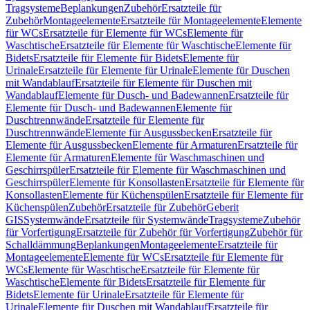
Tragsysteme
Beplankungen
Zubehör
Ersatzteile für
Zubehör
Montageelemente
Ersatzteile für Montageelemente
Elemente
für WCs
Ersatzteile für Elemente für WCs
Elemente für
Waschtische
Ersatzteile für Elemente für Waschtische
Elemente für
Bidets
Ersatzteile für Elemente für Bidets
Elemente für
Urinale
Ersatzteile für Elemente für Urinale
Elemente für Duschen
mit Wandablauf
Ersatzteile für Elemente für Duschen mit
Wandablauf
Elemente für Dusch- und Badewannen
Ersatzteile für
Elemente für Dusch- und Badewannen
Elemente für
Duschtrennwände
Ersatzteile für Elemente für
Duschtrennwände
Elemente für Ausgussbecken
Ersatzteile für
Elemente für Ausgussbecken
Elemente für Armaturen
Ersatzteile für
Elemente für Armaturen
Elemente für Waschmaschinen und
Geschirrspüler
Ersatzteile für Elemente für Waschmaschinen und
Geschirrspüler
Elemente für Konsollasten
Ersatzteile für Elemente für
Konsollasten
Elemente für Küchenspülen
Ersatzteile für Elemente für
Küchenspülen
Zubehör
Ersatzteile für Zubehör
Geberit
GIS
Systemwände
Ersatzteile für Systemwände
Tragsysteme
Zubehör
für Vorfertigung
Ersatzteile für Zubehör für Vorfertigung
Zubehör für
Schalldämmung
Beplankungen
Montageelemente
Ersatzteile für
Montageelemente
Elemente für WCs
Ersatzteile für Elemente für
WCs
Elemente für Waschtische
Ersatzteile für Elemente für
Waschtische
Elemente für Bidets
Ersatzteile für Elemente für
Bidets
Elemente für Urinale
Ersatzteile für Elemente für
Urinale
Elemente für Duschen mit Wandablauf
Ersatzteile für