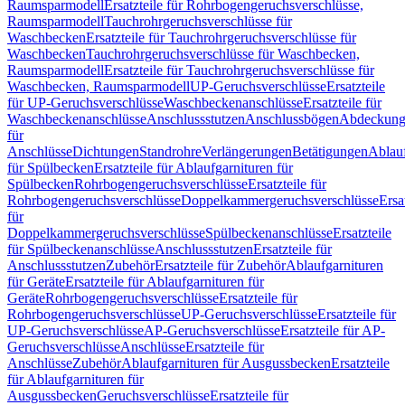
Raumsparmodell
Ersatzteile für Rohrbogengeruchsverschlüsse,
Raumsparmodell
Tauchrohrgeruchsverschlüsse für
Waschbecken
Ersatzteile für Tauchrohrgeruchsverschlüsse für
Waschbecken
Tauchrohrgeruchsverschlüsse für Waschbecken,
Raumsparmodell
Ersatzteile für Tauchrohrgeruchsverschlüsse für
Waschbecken, Raumsparmodell
UP-Geruchsverschlüsse
Ersatzteile
für UP-Geruchsverschlüsse
Waschbeckenanschlüsse
Ersatzteile für
Waschbeckenanschlüsse
Anschlussstutzen
Anschlussbögen
Abdeckung
für
Anschlüsse
Dichtungen
Standrohre
Verlängerungen
Betätigungen
Ablauf
für Spülbecken
Ersatzteile für Ablaufgarnituren für
Spülbecken
Rohrbogengeruchsverschlüsse
Ersatzteile für
Rohrbogengeruchsverschlüsse
Doppelkammergeruchsverschlüsse
Ersa
für
Doppelkammergeruchsverschlüsse
Spülbeckenanschlüsse
Ersatzteile
für Spülbeckenanschlüsse
Anschlussstutzen
Ersatzteile für
Anschlussstutzen
Zubehör
Ersatzteile für Zubehör
Ablaufgarnituren
für Geräte
Ersatzteile für Ablaufgarnituren für
Geräte
Rohrbogengeruchsverschlüsse
Ersatzteile für
Rohrbogengeruchsverschlüsse
UP-Geruchsverschlüsse
Ersatzteile für
UP-Geruchsverschlüsse
AP-Geruchsverschlüsse
Ersatzteile für AP-
Geruchsverschlüsse
Anschlüsse
Ersatzteile für
Anschlüsse
Zubehör
Ablaufgarnituren für Ausgussbecken
Ersatzteile
für Ablaufgarnituren für
Ausgussbecken
Geruchsverschlüsse
Ersatzteile für