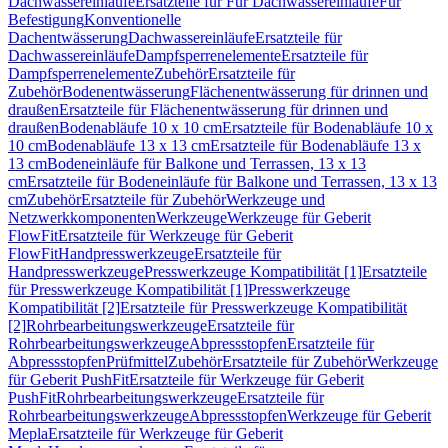
Dachwassereinläufe
Ersatzteile für Für Dachwassereinläufe
Für
Befestigung
Konventionelle
Dachentwässerung
Dachwassereinläufe
Ersatzteile für
Dachwassereinläufe
Dampfsperrenelemente
Ersatzteile für
Dampfsperrenelemente
Zubehör
Ersatzteile für
Zubehör
Bodenentwässerung
Flächenentwässerung für drinnen und
draußen
Ersatzteile für Flächenentwässerung für drinnen und
draußen
Bodenabläufe 10 x 10 cm
Ersatzteile für Bodenabläufe 10 x
10 cm
Bodenabläufe 13 x 13 cm
Ersatzteile für Bodenabläufe 13 x
13 cm
Bodeneinläufe für Balkone und Terrassen, 13 x 13
cm
Ersatzteile für Bodeneinläufe für Balkone und Terrassen, 13 x 13
cm
Zubehör
Ersatzteile für Zubehör
Werkzeuge und
Netzwerkkomponenten
Werkzeuge
Werkzeuge für Geberit
FlowFit
Ersatzteile für Werkzeuge für Geberit
FlowFit
Handpresswerkzeuge
Ersatzteile für
Handpresswerkzeuge
Presswerkzeuge Kompatibilität [1]
Ersatzteile
für Presswerkzeuge Kompatibilität [1]
Presswerkzeuge
Kompatibilität [2]
Ersatzteile für Presswerkzeuge Kompatibilität
[2]
Rohrbearbeitungswerkzeuge
Ersatzteile für
Rohrbearbeitungswerkzeuge
Abpressstopfen
Ersatzteile für
Abpressstopfen
Prüfmittel
Zubehör
Ersatzteile für Zubehör
Werkzeuge
für Geberit PushFit
Ersatzteile für Werkzeuge für Geberit
PushFit
Rohrbearbeitungswerkzeuge
Ersatzteile für
Rohrbearbeitungswerkzeuge
Abpressstopfen
Werkzeuge für Geberit
Mepla
Ersatzteile für Werkzeuge für Geberit