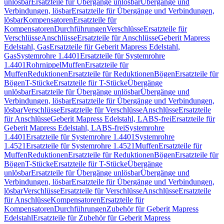
unlösbar
Ersatzteile für Übergänge unlösbar
Übergänge und
Verbindungen, lösbar
Ersatzteile für Übergänge und Verbindungen,
lösbar
Kompensatoren
Ersatzteile für
Kompensatoren
Durchführungen
Verschlüsse
Ersatzteile für
Verschlüsse
Anschlüsse
Ersatzteile für Anschlüsse
Geberit Mapress
Edelstahl, Gas
Ersatzteile für Geberit Mapress Edelstahl,
Gas
Systemrohre 1.4401
Ersatzteile für Systemrohre
1.4401
Rohrnippel
Muffen
Ersatzteile für
Muffen
Reduktionen
Ersatzteile für Reduktionen
Bögen
Ersatzteile für
Bögen
T-Stücke
Ersatzteile für T-Stücke
Übergänge
unlösbar
Ersatzteile für Übergänge unlösbar
Übergänge und
Verbindungen, lösbar
Ersatzteile für Übergänge und Verbindungen,
lösbar
Verschlüsse
Ersatzteile für Verschlüsse
Anschlüsse
Ersatzteile
für Anschlüsse
Geberit Mapress Edelstahl, LABS-frei
Ersatzteile für
Geberit Mapress Edelstahl, LABS-frei
Systemrohre
1.4401
Ersatzteile für Systemrohre 1.4401
Systemrohre
1.4521
Ersatzteile für Systemrohre 1.4521
Muffen
Ersatzteile für
Muffen
Reduktionen
Ersatzteile für Reduktionen
Bögen
Ersatzteile für
Bögen
T-Stücke
Ersatzteile für T-Stücke
Übergänge
unlösbar
Ersatzteile für Übergänge unlösbar
Übergänge und
Verbindungen, lösbar
Ersatzteile für Übergänge und Verbindungen,
lösbar
Verschlüsse
Ersatzteile für Verschlüsse
Anschlüsse
Ersatzteile
für Anschlüsse
Kompensatoren
Ersatzteile für
Kompensatoren
Durchführungen
Zubehör für Geberit Mapress
Edelstahl
Ersatzteile für Zubehör für Geberit Mapress