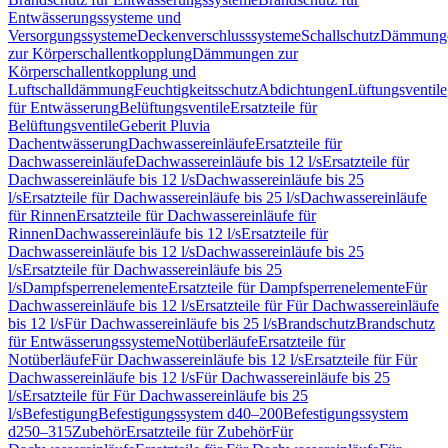
Entwässerungssysteme und
Versorgungssysteme
Deckenverschlusssysteme
Schallschutz
Dämmung
zur Körperschallentkopplung
Dämmungen zur
Körperschallentkopplung und
Luftschalldämmung
Feuchtigkeitsschutz
Abdichtungen
Lüftungsventile
für Entwässerung
Belüftungsventile
Ersatzteile für
Belüftungsventile
Geberit Pluvia
Dachentwässerung
Dachwassereinläufe
Ersatzteile für
Dachwassereinläufe
Dachwassereinläufe bis 12 l/s
Ersatzteile für
Dachwassereinläufe bis 12 l/s
Dachwassereinläufe bis 25
l/s
Ersatzteile für Dachwassereinläufe bis 25 l/s
Dachwassereinläufe
für Rinnen
Ersatzteile für Dachwassereinläufe für
Rinnen
Dachwassereinläufe bis 12 l/s
Ersatzteile für
Dachwassereinläufe bis 12 l/s
Dachwassereinläufe bis 25
l/s
Ersatzteile für Dachwassereinläufe bis 25
l/s
Dampfsperrenelemente
Ersatzteile für Dampfsperrenelemente
Für
Dachwassereinläufe bis 12 l/s
Ersatzteile für Für Dachwassereinläufe
bis 12 l/s
Für Dachwassereinläufe bis 25 l/s
Brandschutz
Brandschutz
für Entwässerungssysteme
Notüberläufe
Ersatzteile für
Notüberläufe
Für Dachwassereinläufe bis 12 l/s
Ersatzteile für Für
Dachwassereinläufe bis 12 l/s
Für Dachwassereinläufe bis 25
l/s
Ersatzteile für Für Dachwassereinläufe bis 25
l/s
Befestigung
Befestigungssystem d40–200
Befestigungssystem
d250–315
Zubehör
Ersatzteile für Zubehör
Für