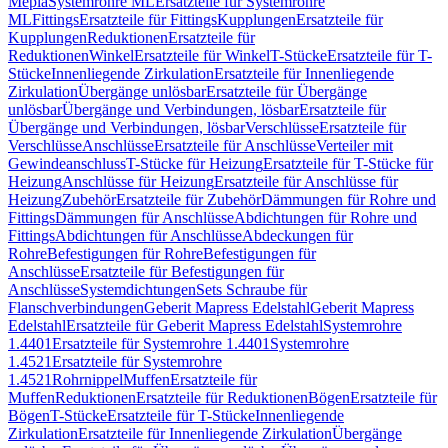
Mepla
Systemrohre ML
Ersatzteile für Systemrohre
ML
Fittings
Ersatzteile für Fittings
Kupplungen
Ersatzteile für
Kupplungen
Reduktionen
Ersatzteile für
Reduktionen
Winkel
Ersatzteile für Winkel
T-Stücke
Ersatzteile für T-
Stücke
Innenliegende Zirkulation
Ersatzteile für Innenliegende
Zirkulation
Übergänge unlösbar
Ersatzteile für Übergänge
unlösbar
Übergänge und Verbindungen, lösbar
Ersatzteile für
Übergänge und Verbindungen, lösbar
Verschlüsse
Ersatzteile für
Verschlüsse
Anschlüsse
Ersatzteile für Anschlüsse
Verteiler mit
Gewindeanschluss
T-Stücke für Heizung
Ersatzteile für T-Stücke für
Heizung
Anschlüsse für Heizung
Ersatzteile für Anschlüsse für
Heizung
Zubehör
Ersatzteile für Zubehör
Dämmungen für Rohre und
Fittings
Dämmungen für Anschlüsse
Abdichtungen für Rohre und
Fittings
Abdichtungen für Anschlüsse
Abdeckungen für
Rohre
Befestigungen für Rohre
Befestigungen für
Anschlüsse
Ersatzteile für Befestigungen für
Anschlüsse
Systemdichtungen
Sets Schraube für
Flanschverbindungen
Geberit Mapress Edelstahl
Geberit Mapress
Edelstahl
Ersatzteile für Geberit Mapress Edelstahl
Systemrohre
1.4401
Ersatzteile für Systemrohre 1.4401
Systemrohre
1.4521
Ersatzteile für Systemrohre
1.4521
Rohrnippel
Muffen
Ersatzteile für
Muffen
Reduktionen
Ersatzteile für Reduktionen
Bögen
Ersatzteile für
Bögen
T-Stücke
Ersatzteile für T-Stücke
Innenliegende
Zirkulation
Ersatzteile für Innenliegende Zirkulation
Übergänge