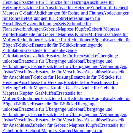
Heizung
Ersatzteile für T-Stücke für Heizung
Anschlüsse für
Heizung
Ersatzteile für Anschlüsse für Heizung
Zubehör für Geberit
Mapress C-Stahl
Abdichtungen für Rohre und Fittings
Abdeckungen
für Rohre
Befestigungen für Rohre
Befestigungen für
Anschlüsse
Systemdichtungen
Sets Schraube für
Flanschverbindungen
Geberit Mapress Kupfer
Geberit Mapress
Kupfer
Ersatzteile für Geberit Mapress Kupfer
Muffen
Ersatzteile für
Muffen
Reduktionen
Ersatzteile für Reduktionen
Bögen
Ersatzteile für
Bögen
T-Stücke
Ersatzteile für T-Stücke
Innenliegende
Zirkulation
Ersatzteile für Innenliegende
Zirkulation
Kreuzstücke
Ersatzteile für Kreuzstücke
Übergänge
unlösbar
Ersatzteile für Übergänge unlösbar
Übergänge und
Verbindungen, lösbar
Ersatzteile für Übergänge und Verbindungen,
lösbar
Verschlüsse
Ersatzteile für Verschlüsse
Anschlüsse
Ersatzteile
für Anschlüsse
T-Stücke für Heizung
Ersatzteile für T-Stücke für
Heizung
Anschlüsse für Heizung
Ersatzteile für Anschlüsse für
Heizung
Geberit Mapress Kupfer, Gas
Ersatzteile für Geberit
Mapress Kupfer, Gas
Muffen
Ersatzteile für
Muffen
Reduktionen
Ersatzteile für Reduktionen
Bögen
Ersatzteile für
Bögen
T-Stücke
Ersatzteile für T-Stücke
Übergänge
unlösbar
Ersatzteile für Übergänge unlösbar
Übergänge und
Verbindungen, lösbar
Ersatzteile für Übergänge und Verbindungen,
lösbar
Verschlüsse
Ersatzteile für Verschlüsse
Anschlüsse
Ersatzteile
für Anschlüsse
Zubehör für Geberit Mapress Kupfer
Ersatzteile für
Zubehör für Geberit Mapress Kupfer
Dämmungen für