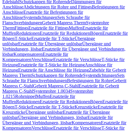
Edelstahl
Schutzkappen für Rohrende
Dämmungen für
Anschlüsse
Abdichtungen für Rohre und Fittings
Befestigungen für
Anschlüsse
Ersatzteile für Befestigungen für
Anschlüsse
Systemdichtungen
Sets Schraube für
Flanschverbindungen
Geberit Mapress Therm
Systemrohre
Therm
Fittings
Ersatzteile für Fittings
Muffen
Ersatzteile für
Muffen
Reduktionen
Ersatzteile für Reduktionen
Bögen
Ersatzteile für
Bögen
T-Stücke
Ersatzteile für T-Stücke
Übergänge
unlösbar
Ersatzteile für Übergänge unlösbar
Übergänge und
Verbindungen, lösbar
Ersatzteile für Übergänge und Verbindungen,
lösbar
Kompensatoren
Ersatzteile für
Kompensatoren
Verschlüsse
Ersatzteile für Verschlüsse
T-Stücke für
Heizung
Ersatzteile für T-Stücke für Heizung
Anschlüsse für
Heizung
Ersatzteile für Anschlüsse für Heizung
Zubehör für Geberit
Mapress Therm
Schutzkappen für Rohrende
Systemdichtungen
Sets
Schraube für Flanschverbindungen
Befestigungen für Rohre
Geberit
Mapress C-Stahl
Geberit Mapress C-Stahl
Ersatzteile für Geberit
Mapress C-Stahl
Systemrohre 1.0034
Systemrohre
1.0215
Rohrnippel
Muffen
Ersatzteile für
Muffen
Reduktionen
Ersatzteile für Reduktionen
Bögen
Ersatzteile für
Bögen
T-Stücke
Ersatzteile für T-Stücke
Kreuzstücke
Ersatzteile für
Kreuzstücke
Übergänge unlösbar
Ersatzteile für Übergänge
unlösbar
Übergänge und Verbindungen, lösbar
Ersatzteile für
Übergänge und Verbindungen, lösbar
Kompensatoren
Ersatzteile für
Kompensatoren
Verschlüsse
Ersatzteile für Verschlüsse
T-Stücke für