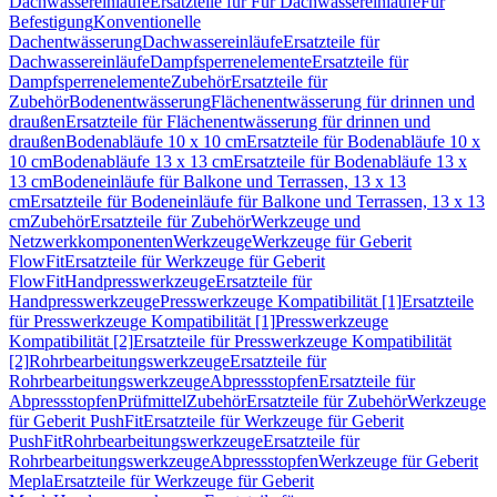
Dachwassereinläufe
Ersatzteile für Für Dachwassereinläufe
Für
Befestigung
Konventionelle
Dachentwässerung
Dachwassereinläufe
Ersatzteile für
Dachwassereinläufe
Dampfsperrenelemente
Ersatzteile für
Dampfsperrenelemente
Zubehör
Ersatzteile für
Zubehör
Bodenentwässerung
Flächenentwässerung für drinnen und
draußen
Ersatzteile für Flächenentwässerung für drinnen und
draußen
Bodenabläufe 10 x 10 cm
Ersatzteile für Bodenabläufe 10 x
10 cm
Bodenabläufe 13 x 13 cm
Ersatzteile für Bodenabläufe 13 x
13 cm
Bodeneinläufe für Balkone und Terrassen, 13 x 13
cm
Ersatzteile für Bodeneinläufe für Balkone und Terrassen, 13 x 13
cm
Zubehör
Ersatzteile für Zubehör
Werkzeuge und
Netzwerkkomponenten
Werkzeuge
Werkzeuge für Geberit
FlowFit
Ersatzteile für Werkzeuge für Geberit
FlowFit
Handpresswerkzeuge
Ersatzteile für
Handpresswerkzeuge
Presswerkzeuge Kompatibilität [1]
Ersatzteile
für Presswerkzeuge Kompatibilität [1]
Presswerkzeuge
Kompatibilität [2]
Ersatzteile für Presswerkzeuge Kompatibilität
[2]
Rohrbearbeitungswerkzeuge
Ersatzteile für
Rohrbearbeitungswerkzeuge
Abpressstopfen
Ersatzteile für
Abpressstopfen
Prüfmittel
Zubehör
Ersatzteile für Zubehör
Werkzeuge
für Geberit PushFit
Ersatzteile für Werkzeuge für Geberit
PushFit
Rohrbearbeitungswerkzeuge
Ersatzteile für
Rohrbearbeitungswerkzeuge
Abpressstopfen
Werkzeuge für Geberit
Mepla
Ersatzteile für Werkzeuge für Geberit