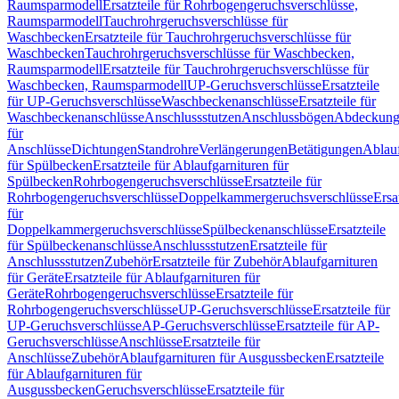
Raumsparmodell
Ersatzteile für Rohrbogengeruchsverschlüsse,
Raumsparmodell
Tauchrohrgeruchsverschlüsse für
Waschbecken
Ersatzteile für Tauchrohrgeruchsverschlüsse für
Waschbecken
Tauchrohrgeruchsverschlüsse für Waschbecken,
Raumsparmodell
Ersatzteile für Tauchrohrgeruchsverschlüsse für
Waschbecken, Raumsparmodell
UP-Geruchsverschlüsse
Ersatzteile
für UP-Geruchsverschlüsse
Waschbeckenanschlüsse
Ersatzteile für
Waschbeckenanschlüsse
Anschlussstutzen
Anschlussbögen
Abdeckung
für
Anschlüsse
Dichtungen
Standrohre
Verlängerungen
Betätigungen
Ablauf
für Spülbecken
Ersatzteile für Ablaufgarnituren für
Spülbecken
Rohrbogengeruchsverschlüsse
Ersatzteile für
Rohrbogengeruchsverschlüsse
Doppelkammergeruchsverschlüsse
Ersa
für
Doppelkammergeruchsverschlüsse
Spülbeckenanschlüsse
Ersatzteile
für Spülbeckenanschlüsse
Anschlussstutzen
Ersatzteile für
Anschlussstutzen
Zubehör
Ersatzteile für Zubehör
Ablaufgarnituren
für Geräte
Ersatzteile für Ablaufgarnituren für
Geräte
Rohrbogengeruchsverschlüsse
Ersatzteile für
Rohrbogengeruchsverschlüsse
UP-Geruchsverschlüsse
Ersatzteile für
UP-Geruchsverschlüsse
AP-Geruchsverschlüsse
Ersatzteile für AP-
Geruchsverschlüsse
Anschlüsse
Ersatzteile für
Anschlüsse
Zubehör
Ablaufgarnituren für Ausgussbecken
Ersatzteile
für Ablaufgarnituren für
Ausgussbecken
Geruchsverschlüsse
Ersatzteile für