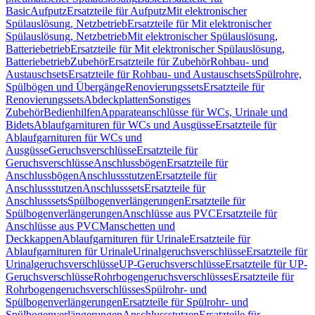
Basic
Aufputz
Ersatzteile für Aufputz
Mit elektronischer
Spülauslösung, Netzbetrieb
Ersatzteile für Mit elektronischer
Spülauslösung, Netzbetrieb
Mit elektronischer Spülauslösung,
Batteriebetrieb
Ersatzteile für Mit elektronischer Spülauslösung,
Batteriebetrieb
Zubehör
Ersatzteile für Zubehör
Rohbau- und
Austauschsets
Ersatzteile für Rohbau- und Austauschsets
Spülrohre,
Spülbögen und Übergänge
Renovierungssets
Ersatzteile für
Renovierungssets
Abdeckplatten
Sonstiges
Zubehör
Bedienhilfen
Apparateanschlüsse für WCs, Urinale und
Bidets
Ablaufgarnituren für WCs und Ausgüsse
Ersatzteile für
Ablaufgarnituren für WCs und
Ausgüsse
Geruchsverschlüsse
Ersatzteile für
Geruchsverschlüsse
Anschlussbögen
Ersatzteile für
Anschlussbögen
Anschlussstutzen
Ersatzteile für
Anschlussstutzen
Anschlusssets
Ersatzteile für
Anschlusssets
Spülbogenverlängerungen
Ersatzteile für
Spülbogenverlängerungen
Anschlüsse aus PVC
Ersatzteile für
Anschlüsse aus PVC
Manschetten und
Deckkappen
Ablaufgarnituren für Urinale
Ersatzteile für
Ablaufgarnituren für Urinale
Urinalgeruchsverschlüsse
Ersatzteile für
Urinalgeruchsverschlüsse
UP-Geruchsverschlüsse
Ersatzteile für UP-
Geruchsverschlüsse
Rohrbogengeruchsverschlüsses
Ersatzteile für
Rohrbogengeruchsverschlüsses
Spülrohr- und
Spülbogenverlängerungen
Ersatzteile für Spülrohr- und
Spülbogenverlängerungen
Anschlussstutzen
Ersatzteile für