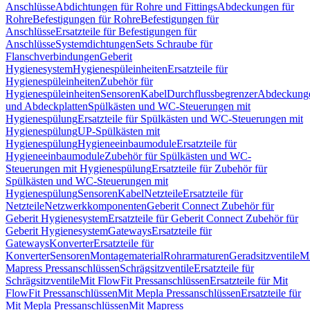
Anschlüsse
Abdichtungen für Rohre und Fittings
Abdeckungen für
Rohre
Befestigungen für Rohre
Befestigungen für
Anschlüsse
Ersatzteile für Befestigungen für
Anschlüsse
Systemdichtungen
Sets Schraube für
Flanschverbindungen
Geberit
Hygienesystem
Hygienespüleinheiten
Ersatzteile für
Hygienespüleinheiten
Zubehör für
Hygienespüleinheiten
Sensoren
Kabel
Durchflussbegrenzer
Abdeckung
und Abdeckplatten
Spülkästen und WC-Steuerungen mit
Hygienespülung
Ersatzteile für Spülkästen und WC-Steuerungen mit
Hygienespülung
UP-Spülkästen mit
Hygienespülung
Hygieneeinbaumodule
Ersatzteile für
Hygieneeinbaumodule
Zubehör für Spülkästen und WC-
Steuerungen mit Hygienespülung
Ersatzteile für Zubehör für
Spülkästen und WC-Steuerungen mit
Hygienespülung
Sensoren
Kabel
Netzteile
Ersatzteile für
Netzteile
Netzwerkkomponenten
Geberit Connect Zubehör für
Geberit Hygienesystem
Ersatzteile für Geberit Connect Zubehör für
Geberit Hygienesystem
Gateways
Ersatzteile für
Gateways
Konverter
Ersatzteile für
Konverter
Sensoren
Montagematerial
Rohrarmaturen
Geradsitzventile
Mi
Mapress Pressanschlüssen
Schrägsitzventile
Ersatzteile für
Schrägsitzventile
Mit FlowFit Pressanschlüssen
Ersatzteile für Mit
FlowFit Pressanschlüssen
Mit Mepla Pressanschlüssen
Ersatzteile für
Mit Mepla Pressanschlüssen
Mit Mapress