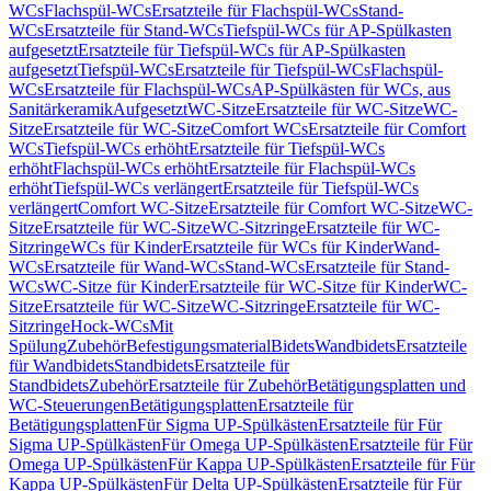
WCs
Flachspül-WCs
Ersatzteile für Flachspül-WCs
Stand-
WCs
Ersatzteile für Stand-WCs
Tiefspül-WCs für AP-Spülkasten
aufgesetzt
Ersatzteile für Tiefspül-WCs für AP-Spülkasten
aufgesetzt
Tiefspül-WCs
Ersatzteile für Tiefspül-WCs
Flachspül-
WCs
Ersatzteile für Flachspül-WCs
AP-Spülkästen für WCs, aus
Sanitärkeramik
Aufgesetzt
WC-Sitze
Ersatzteile für WC-Sitze
WC-
Sitze
Ersatzteile für WC-Sitze
Comfort WCs
Ersatzteile für Comfort
WCs
Tiefspül-WCs erhöht
Ersatzteile für Tiefspül-WCs
erhöht
Flachspül-WCs erhöht
Ersatzteile für Flachspül-WCs
erhöht
Tiefspül-WCs verlängert
Ersatzteile für Tiefspül-WCs
verlängert
Comfort WC-Sitze
Ersatzteile für Comfort WC-Sitze
WC-
Sitze
Ersatzteile für WC-Sitze
WC-Sitzringe
Ersatzteile für WC-
Sitzringe
WCs für Kinder
Ersatzteile für WCs für Kinder
Wand-
WCs
Ersatzteile für Wand-WCs
Stand-WCs
Ersatzteile für Stand-
WCs
WC-Sitze für Kinder
Ersatzteile für WC-Sitze für Kinder
WC-
Sitze
Ersatzteile für WC-Sitze
WC-Sitzringe
Ersatzteile für WC-
Sitzringe
Hock-WCs
Mit
Spülung
Zubehör
Befestigungsmaterial
Bidets
Wandbidets
Ersatzteile
für Wandbidets
Standbidets
Ersatzteile für
Standbidets
Zubehör
Ersatzteile für Zubehör
Betätigungsplatten und
WC-Steuerungen
Betätigungsplatten
Ersatzteile für
Betätigungsplatten
Für Sigma UP-Spülkästen
Ersatzteile für Für
Sigma UP-Spülkästen
Für Omega UP-Spülkästen
Ersatzteile für Für
Omega UP-Spülkästen
Für Kappa UP-Spülkästen
Ersatzteile für Für
Kappa UP-Spülkästen
Für Delta UP-Spülkästen
Ersatzteile für Für