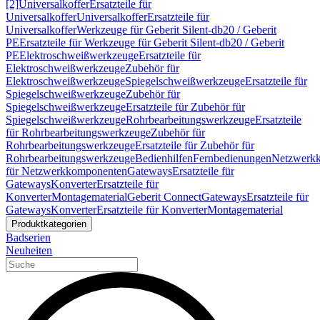
[2]
Universalkoffer
Ersatzteile für
Universalkoffer
Universalkoffer
Ersatzteile für
Universalkoffer
Werkzeuge für Geberit Silent-db20 / Geberit
PE
Ersatzteile für Werkzeuge für Geberit Silent-db20 / Geberit
PE
Elektroschweißwerkzeuge
Ersatzteile für
Elektroschweißwerkzeuge
Zubehör für
Elektroschweißwerkzeuge
Spiegelschweißwerkzeuge
Ersatzteile für
Spiegelschweißwerkzeuge
Zubehör für
Spiegelschweißwerkzeuge
Ersatzteile für Zubehör für
Spiegelschweißwerkzeuge
Rohrbearbeitungswerkzeuge
Ersatzteile
für Rohrbearbeitungswerkzeuge
Zubehör für
Rohrbearbeitungswerkzeuge
Ersatzteile für Zubehör für
Rohrbearbeitungswerkzeuge
Bedienhilfen
Fernbedienungen
Netzwerk
für Netzwerkkomponenten
Gateways
Ersatzteile für
Gateways
Konverter
Ersatzteile für
Konverter
Montagematerial
Geberit Connect
Gateways
Ersatzteile für
Gateways
Konverter
Ersatzteile für Konverter
Montagematerial
Produktkategorien
Badserien
Neuheiten