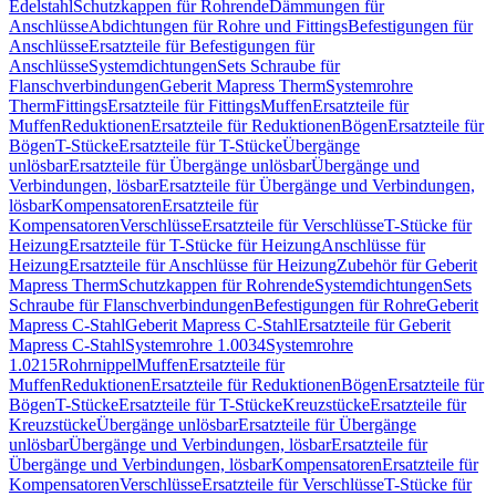
Edelstahl
Schutzkappen für Rohrende
Dämmungen für
Anschlüsse
Abdichtungen für Rohre und Fittings
Befestigungen für
Anschlüsse
Ersatzteile für Befestigungen für
Anschlüsse
Systemdichtungen
Sets Schraube für
Flanschverbindungen
Geberit Mapress Therm
Systemrohre
Therm
Fittings
Ersatzteile für Fittings
Muffen
Ersatzteile für
Muffen
Reduktionen
Ersatzteile für Reduktionen
Bögen
Ersatzteile für
Bögen
T-Stücke
Ersatzteile für T-Stücke
Übergänge
unlösbar
Ersatzteile für Übergänge unlösbar
Übergänge und
Verbindungen, lösbar
Ersatzteile für Übergänge und Verbindungen,
lösbar
Kompensatoren
Ersatzteile für
Kompensatoren
Verschlüsse
Ersatzteile für Verschlüsse
T-Stücke für
Heizung
Ersatzteile für T-Stücke für Heizung
Anschlüsse für
Heizung
Ersatzteile für Anschlüsse für Heizung
Zubehör für Geberit
Mapress Therm
Schutzkappen für Rohrende
Systemdichtungen
Sets
Schraube für Flanschverbindungen
Befestigungen für Rohre
Geberit
Mapress C-Stahl
Geberit Mapress C-Stahl
Ersatzteile für Geberit
Mapress C-Stahl
Systemrohre 1.0034
Systemrohre
1.0215
Rohrnippel
Muffen
Ersatzteile für
Muffen
Reduktionen
Ersatzteile für Reduktionen
Bögen
Ersatzteile für
Bögen
T-Stücke
Ersatzteile für T-Stücke
Kreuzstücke
Ersatzteile für
Kreuzstücke
Übergänge unlösbar
Ersatzteile für Übergänge
unlösbar
Übergänge und Verbindungen, lösbar
Ersatzteile für
Übergänge und Verbindungen, lösbar
Kompensatoren
Ersatzteile für
Kompensatoren
Verschlüsse
Ersatzteile für Verschlüsse
T-Stücke für