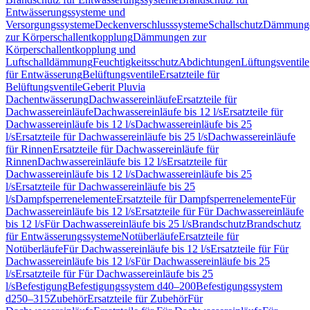
Entwässerungssysteme und
Versorgungssysteme
Deckenverschlusssysteme
Schallschutz
Dämmung
zur Körperschallentkopplung
Dämmungen zur
Körperschallentkopplung und
Luftschalldämmung
Feuchtigkeitsschutz
Abdichtungen
Lüftungsventile
für Entwässerung
Belüftungsventile
Ersatzteile für
Belüftungsventile
Geberit Pluvia
Dachentwässerung
Dachwassereinläufe
Ersatzteile für
Dachwassereinläufe
Dachwassereinläufe bis 12 l/s
Ersatzteile für
Dachwassereinläufe bis 12 l/s
Dachwassereinläufe bis 25
l/s
Ersatzteile für Dachwassereinläufe bis 25 l/s
Dachwassereinläufe
für Rinnen
Ersatzteile für Dachwassereinläufe für
Rinnen
Dachwassereinläufe bis 12 l/s
Ersatzteile für
Dachwassereinläufe bis 12 l/s
Dachwassereinläufe bis 25
l/s
Ersatzteile für Dachwassereinläufe bis 25
l/s
Dampfsperrenelemente
Ersatzteile für Dampfsperrenelemente
Für
Dachwassereinläufe bis 12 l/s
Ersatzteile für Für Dachwassereinläufe
bis 12 l/s
Für Dachwassereinläufe bis 25 l/s
Brandschutz
Brandschutz
für Entwässerungssysteme
Notüberläufe
Ersatzteile für
Notüberläufe
Für Dachwassereinläufe bis 12 l/s
Ersatzteile für Für
Dachwassereinläufe bis 12 l/s
Für Dachwassereinläufe bis 25
l/s
Ersatzteile für Für Dachwassereinläufe bis 25
l/s
Befestigung
Befestigungssystem d40–200
Befestigungssystem
d250–315
Zubehör
Ersatzteile für Zubehör
Für