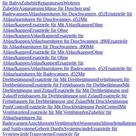
für Babys
Zubehör
Reparatursets
Weiteres
Zubehör
Apparateanschlüsse für Duschen und
Badewannen
Ablaufgarnituren für Duschwannen, d52
Ersatzteile für
Ablaufgarnituren für Duschwannen, d52
Mit
Ablaufkappen
Ersatzteile für Mit Ablaufkappen
Ohne
Ablaufkappen
Ersatzteile für Ohne
Ablaufkappen
Ablaufkappen
Ersatzteile für
Ablaufkappen
Ablaufgarnituren für Duschwannen, d90
Ersatzteile
für Ablaufgarnituren für Duschwannen, d90
Mit
Ablaufkappen
Ersatzteile für Mit Ablaufkappen
Ohne
Ablaufkappen
Ersatzteile für Ohne
Ablaufkappen
Ablaufkappen
Ersatzteile für
Ablaufkappen
Ablaufgarnituren für Badewannen, d52
Ersatzteile für
Ablaufgarnituren für Badewannen, d52
Mit
Drehbetätigung
Ersatzteile für Mit Drehbetätigung
Fertigbausets für
Drehbetätigung
Ersatzteile für Fertigbausets für Drehbetätigung
Mit
Drehbetätigung und Zulauf
Ersatzteile für Mit Drehbetätigung und
Zulauf
Fertigbausets für Drehbetätigung und Zulauf
Ersatzteile für
Fertigbausets für Drehbetätigung und Zulauf
Mit Druckbetätigung
PushControl
Ersatzteile für Mit Druckbetätigung PushControl
Mit
Ventilstopfen
Ersatzteile für Mit Ventilstopfen
Zubehör für
Ablaufgarnituren für
Badewannen
Anschlusssets
Ventilstopfen
Wasseranschlüsse
Installation
und Spülsysteme
Geberit Duofix
Systemwände
Ersatzteile für
Systemwände
Tragsysteme
Ersatzteile für