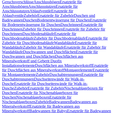
Geruchsverschlüsse
Anschlussbögen
Ersatzteile für
Anschlussbögen
Anschlussstutzen
Ersatzteile für
Anschlussstutzen
Ablaufventile
Ersatzteile für
Ablaufventile
Zubehör
Ersatzteile für Zubehör
Duschen und
Badewannen
Duschen
Bodenentwässerung für Duschen
Ersatzteile
für Bodenentwässerung für Duschen
Duschrinnen
Ersatzteile für
Duschrinnen
Zubehör für Duschrinnen
Ersatzteile für Zubehör für
Duschrinnen
Duschbodenabläufe
Ersatzteile für
Duschbodenabläufe
Zubehör für Duschbodenabläufe
Ersatzteile für
Zubehör für Duschbodenabläufe
Wandabläufe
Ersatzteile für
Wandabläufe
Zubehör für Wandabläufe
Ersatzteile für Zubehör für
Wandabläufe
Duschwannen und Duschflächen
Ersatzteile für
Duschwannen und Duschflächen
Duschflächen aus
Mineralwerkstoff und Geberit Duofix
Installationselemente
Duschflächen aus Mineralwerkstoff
Ersatzteile
für Duschflächen aus Mineralwerkstoff
Montageelemente
Ersatzteile
für Montageelemente
Zubehör
Duschabtrennungen
Ersatzteile für
Duschabtrennungen
Duschseitenwände für Walk-in-
Dusche
Ersatzteile für Duschseitenwände für Walk-in-
Dusche
Zubehör
Ersatzteile für Zubehör
Nischenablageboxen für
Duschen
Ersatzteile für Nischenablageboxen für
Duschen
Nischenablageboxen
Ersatzteile für
Nischenablageboxen
Zubehör
Badewannen
Badewannen aus
Mineralwerkstoff
Ersatzteile für Badewannen aus
Mineralwerkstoff
Badewannen für Babys
Ersatzteile für Badewannen