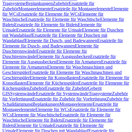
Tragsysteme
Beplankungen
Zubehör
Ersatzteile für
Zubehör
Montageelemente
Ersatzteile für Montageelemente
Elemente
für WCs
Ersatzteile für Elemente für WCs
Elemente für
Waschtische
Ersatzteile für Elemente für Waschtische
Elemente für
Bidets
Ersatzteile für Elemente für Bidets
Elemente für
Urinale
Ersatzteile für Elemente für Urinale
Elemente für Duschen
mit Wandablauf
Ersatzteile für Elemente für Duschen mit
Wandablauf
Elemente für Dusch- und Badewannen
Ersatzteile für
Elemente für Dusch- und Badewannen
Elemente für
Duschtrennwände
Ersatzteile für Elemente für
Duschtrennwände
Elemente für Ausgussbecken
Ersatzteile für
Elemente für Ausgussbecken
Elemente für Armaturen
Ersatzteile für
Elemente für Armaturen
Elemente für Waschmaschinen und
Geschirrspüler
Ersatzteile für Elemente für Waschmaschinen und
Geschirrspüler
Elemente für Konsollasten
Ersatzteile für Elemente für
Konsollasten
Elemente für Küchenspülen
Ersatzteile für Elemente für
Küchenspülen
Zubehör
Ersatzteile für Zubehör
Geberit
GIS
Systemwände
Ersatzteile für Systemwände
Tragsysteme
Zubehör
für Vorfertigung
Ersatzteile für Zubehör für Vorfertigung
Zubehör für
Schalldämmung
Beplankungen
Montageelemente
Ersatzteile für
Montageelemente
Elemente für WCs
Ersatzteile für Elemente für
WCs
Elemente für Waschtische
Ersatzteile für Elemente für
Waschtische
Elemente für Bidets
Ersatzteile für Elemente für
Bidets
Elemente für Urinale
Ersatzteile für Elemente für
Urinale
Elemente für Duschen mit Wandablauf
Ersatzteile für