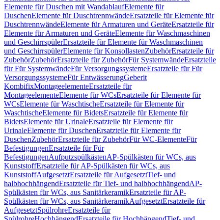
Elemente für Duschen mit Wandablauf
Elemente für
Duschen
Elemente für Duschtrennwände
Ersatzteile für Elemente für
Duschtrennwände
Elemente für Armaturen und Geräte
Ersatzteile für
Elemente für Armaturen und Geräte
Elemente für Waschmaschinen
und Geschirrspüler
Ersatzteile für Elemente für Waschmaschinen
und Geschirrspüler
Elemente für Konsollasten
Zubehör
Ersatzteile für
Zubehör
Zubehör
Ersatzteile für Zubehör
Für Systemwände
Ersatzteile
für Für Systemwände
Für Versorgungssysteme
Ersatzteile für Für
Versorgungssysteme
Für Entwässerung
Geberit
Kombifix
Montageelemente
Ersatzteile für
Montageelemente
Elemente für WCs
Ersatzteile für Elemente für
WCs
Elemente für Waschtische
Ersatzteile für Elemente für
Waschtische
Elemente für Bidets
Ersatzteile für Elemente für
Bidets
Elemente für Urinale
Ersatzteile für Elemente für
Urinale
Elemente für Duschen
Ersatzteile für Elemente für
Duschen
Zubehör
Ersatzteile für Zubehör
Für WC-Elemente
Für
Befestigungen
Ersatzteile für Für
Befestigungen
Aufputzspülkästen
AP-Spülkästen für WCs, aus
Kunststoff
Ersatzteile für AP-Spülkästen für WCs, aus
Kunststoff
Aufgesetzt
Ersatzteile für Aufgesetzt
Tief- und
halbhochhängend
Ersatzteile für Tief- und halbhochhängend
AP-
Spülkästen für WCs, aus Sanitärkeramik
Ersatzteile für AP-
Spülkästen für WCs, aus Sanitärkeramik
Aufgesetzt
Ersatzteile für
Aufgesetzt
Spülrohre
Ersatzteile für
Spülrohre
Hochhängend
Ersatzteile für Hochhängend
Tief- und