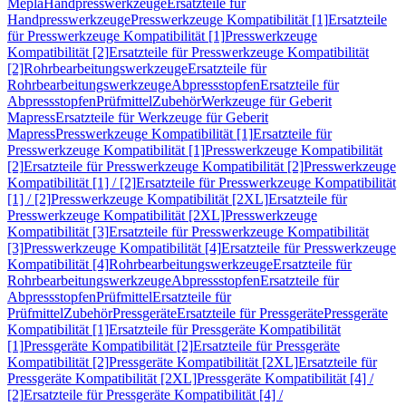
Mepla
Handpresswerkzeuge
Ersatzteile für
Handpresswerkzeuge
Presswerkzeuge Kompatibilität [1]
Ersatzteile
für Presswerkzeuge Kompatibilität [1]
Presswerkzeuge
Kompatibilität [2]
Ersatzteile für Presswerkzeuge Kompatibilität
[2]
Rohrbearbeitungswerkzeuge
Ersatzteile für
Rohrbearbeitungswerkzeuge
Abpressstopfen
Ersatzteile für
Abpressstopfen
Prüfmittel
Zubehör
Werkzeuge für Geberit
Mapress
Ersatzteile für Werkzeuge für Geberit
Mapress
Presswerkzeuge Kompatibilität [1]
Ersatzteile für
Presswerkzeuge Kompatibilität [1]
Presswerkzeuge Kompatibilität
[2]
Ersatzteile für Presswerkzeuge Kompatibilität [2]
Presswerkzeuge
Kompatibilität [1] / [2]
Ersatzteile für Presswerkzeuge Kompatibilität
[1] / [2]
Presswerkzeuge Kompatibilität [2XL]
Ersatzteile für
Presswerkzeuge Kompatibilität [2XL]
Presswerkzeuge
Kompatibilität [3]
Ersatzteile für Presswerkzeuge Kompatibilität
[3]
Presswerkzeuge Kompatibilität [4]
Ersatzteile für Presswerkzeuge
Kompatibilität [4]
Rohrbearbeitungswerkzeuge
Ersatzteile für
Rohrbearbeitungswerkzeuge
Abpressstopfen
Ersatzteile für
Abpressstopfen
Prüfmittel
Ersatzteile für
Prüfmittel
Zubehör
Pressgeräte
Ersatzteile für Pressgeräte
Pressgeräte
Kompatibilität [1]
Ersatzteile für Pressgeräte Kompatibilität
[1]
Pressgeräte Kompatibilität [2]
Ersatzteile für Pressgeräte
Kompatibilität [2]
Pressgeräte Kompatibilität [2XL]
Ersatzteile für
Pressgeräte Kompatibilität [2XL]
Pressgeräte Kompatibilität [4] /
[2]
Ersatzteile für Pressgeräte Kompatibilität [4] /