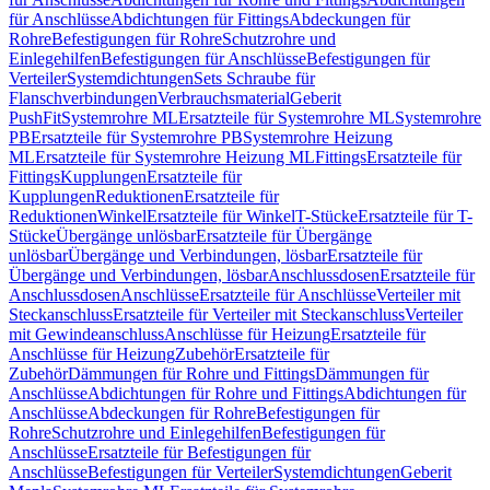
für Anschlüsse
Abdichtungen für Fittings
Abdeckungen für
Rohre
Befestigungen für Rohre
Schutzrohre und
Einlegehilfen
Befestigungen für Anschlüsse
Befestigungen für
Verteiler
Systemdichtungen
Sets Schraube für
Flanschverbindungen
Verbrauchsmaterial
Geberit
PushFit
Systemrohre ML
Ersatzteile für Systemrohre ML
Systemrohre
PB
Ersatzteile für Systemrohre PB
Systemrohre Heizung
ML
Ersatzteile für Systemrohre Heizung ML
Fittings
Ersatzteile für
Fittings
Kupplungen
Ersatzteile für
Kupplungen
Reduktionen
Ersatzteile für
Reduktionen
Winkel
Ersatzteile für Winkel
T-Stücke
Ersatzteile für T-
Stücke
Übergänge unlösbar
Ersatzteile für Übergänge
unlösbar
Übergänge und Verbindungen, lösbar
Ersatzteile für
Übergänge und Verbindungen, lösbar
Anschlussdosen
Ersatzteile für
Anschlussdosen
Anschlüsse
Ersatzteile für Anschlüsse
Verteiler mit
Steckanschluss
Ersatzteile für Verteiler mit Steckanschluss
Verteiler
mit Gewindeanschluss
Anschlüsse für Heizung
Ersatzteile für
Anschlüsse für Heizung
Zubehör
Ersatzteile für
Zubehör
Dämmungen für Rohre und Fittings
Dämmungen für
Anschlüsse
Abdichtungen für Rohre und Fittings
Abdichtungen für
Anschlüsse
Abdeckungen für Rohre
Befestigungen für
Rohre
Schutzrohre und Einlegehilfen
Befestigungen für
Anschlüsse
Ersatzteile für Befestigungen für
Anschlüsse
Befestigungen für Verteiler
Systemdichtungen
Geberit