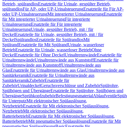
Betrieb, spülrandlos
Ersatzteile für Urinale, gespülter Betrieb,
spülrandlos
Für AP- oder UP-Urinalsteuerung
Ersatzteile für Für AP-
oder UP-Urinalsteuerung
Mit integrierter Urinalsteuerung
Ersatzteile
für Mit integrierter Urinalsteuerung
Für integrierte
Urinalsteuerung
Ersatzteile für Für integrierte
Urinalsteuerung
Urinale, gespülter Betrieb, mit / für
Deckel
Ersatzteile für Urinale, gespülter Betrieb, mit / für
Deckel
Spülrandlos
Ersatzteile für Spülrandlos
Mit
Spülrand
Ersatzteile für Mit Spülrand
Urinale, wasserloser
Betrieb
Ersatzteile für Urinale, wasserloser Betrieb
Ohne
Deckel
Ersatzteile für Ohne Deckel
Urinaltrennwände
Ersatzteile für
Urinaltrennwände
Urinaltrennwände aus Kunststoff
Ersatzteile für
Urinaltrennwände aus Kunststoff
Urinaltrennwände aus
Glas
Ersatzteile für Urinaltrennwände aus Glas
Urinaltrennwände aus
Sanitärkeramik
Ersatzteile für Urinaltrennwände aus
Sanitärkeramik
Zubehör
Ersatzteile für
Zubehör
Urinaldeckel
Geruchsverschlüsse und Zubehör
Spülrohre,
Spülbögen und Übergänge
Ersatzteile für Spülrohre, Spülbögen und
Übergänge
Sprühkopfzubehör
Befestigungsmaterial
Ablaufventile
Spülv
für Unterputz
Mit elektronischer Spülauslösung,
Netzbetrieb
Ersatzteile für Mit elektronischer Spülauslösung,
Netzbetrieb
Mit elektronischer Spülauslösung,
Batteriebetrieb
Ersatzteile für Mit elektronischer Spülauslösung,
Batteriebetrieb
Mit pneumatischer Spülauslösung
Ersatzteile für Mit
pneumatischer Spülauslösung
Basic
Ersatzteile für