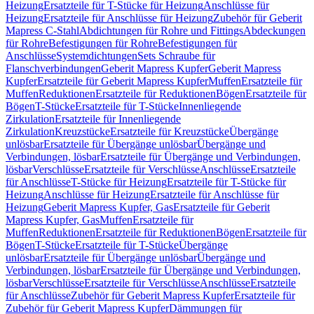
Heizung
Ersatzteile für T-Stücke für Heizung
Anschlüsse für
Heizung
Ersatzteile für Anschlüsse für Heizung
Zubehör für Geberit
Mapress C-Stahl
Abdichtungen für Rohre und Fittings
Abdeckungen
für Rohre
Befestigungen für Rohre
Befestigungen für
Anschlüsse
Systemdichtungen
Sets Schraube für
Flanschverbindungen
Geberit Mapress Kupfer
Geberit Mapress
Kupfer
Ersatzteile für Geberit Mapress Kupfer
Muffen
Ersatzteile für
Muffen
Reduktionen
Ersatzteile für Reduktionen
Bögen
Ersatzteile für
Bögen
T-Stücke
Ersatzteile für T-Stücke
Innenliegende
Zirkulation
Ersatzteile für Innenliegende
Zirkulation
Kreuzstücke
Ersatzteile für Kreuzstücke
Übergänge
unlösbar
Ersatzteile für Übergänge unlösbar
Übergänge und
Verbindungen, lösbar
Ersatzteile für Übergänge und Verbindungen,
lösbar
Verschlüsse
Ersatzteile für Verschlüsse
Anschlüsse
Ersatzteile
für Anschlüsse
T-Stücke für Heizung
Ersatzteile für T-Stücke für
Heizung
Anschlüsse für Heizung
Ersatzteile für Anschlüsse für
Heizung
Geberit Mapress Kupfer, Gas
Ersatzteile für Geberit
Mapress Kupfer, Gas
Muffen
Ersatzteile für
Muffen
Reduktionen
Ersatzteile für Reduktionen
Bögen
Ersatzteile für
Bögen
T-Stücke
Ersatzteile für T-Stücke
Übergänge
unlösbar
Ersatzteile für Übergänge unlösbar
Übergänge und
Verbindungen, lösbar
Ersatzteile für Übergänge und Verbindungen,
lösbar
Verschlüsse
Ersatzteile für Verschlüsse
Anschlüsse
Ersatzteile
für Anschlüsse
Zubehör für Geberit Mapress Kupfer
Ersatzteile für
Zubehör für Geberit Mapress Kupfer
Dämmungen für