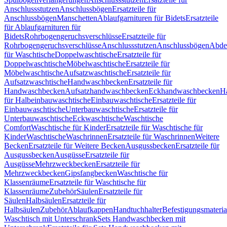
Anschlussstutzen
Anschlussbögen
Ersatzteile für
Anschlussbögen
Manschetten
Ablaufgarnituren für Bidets
Ersatzteile
für Ablaufgarnituren für
Bidets
Rohrbogengeruchsverschlüsse
Ersatzteile für
Rohrbogengeruchsverschlüsse
Anschlussstutzen
Anschlussbögen
Abde
für Waschtische
Doppelwaschtische
Ersatzteile für
Doppelwaschtische
Möbelwaschtische
Ersatzteile für
Möbelwaschtische
Aufsatzwaschtische
Ersatzteile für
Aufsatzwaschtische
Handwaschbecken
Ersatzteile für
Handwaschbecken
Aufsatzhandwaschbecken
Eckhandwaschbecken
H
für Halbeinbauwaschtische
Einbauwaschtische
Ersatzteile für
Einbauwaschtische
Unterbauwaschtische
Ersatzteile für
Unterbauwaschtische
Eckwaschtische
Waschtische
Comfort
Waschtische für Kinder
Ersatzteile für Waschtische für
Kinder
Waschtische
Waschrinnen
Ersatzteile für Waschrinnen
Weitere
Becken
Ersatzteile für Weitere Becken
Ausgussbecken
Ersatzteile für
Ausgussbecken
Ausgüsse
Ersatzteile für
Ausgüsse
Mehrzweckbecken
Ersatzteile für
Mehrzweckbecken
Gipsfangbecken
Waschtische für
Klassenräume
Ersatzteile für Waschtische für
Klassenräume
Zubehör
Säulen
Ersatzteile für
Säulen
Halbsäulen
Ersatzteile für
Halbsäulen
Zubehör
Ablaufkappen
Handtuchhalter
Befestigungsmateria
Waschtisch mit Unterschrank
Sets Handwaschbecken mit