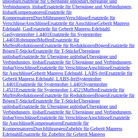
unlösbar
Ersatzteile für Übergänge unlösbar
Übergänge und
Verbindungen, lösbar
Ersatzteile für Übergänge und Verbindungen,
lösbar
Kompensatoren
Ersatzteile für
Kompensatoren
Durchführungen
Verschlüsse
Ersatzteile für
Verschlüsse
Anschlüsse
Ersatzteile für Anschlüsse
Geberit Mapress
Edelstahl, Gas
Ersatzteile für Geberit Mapress Edelstahl,
Gas
Systemrohre 1.4401
Ersatzteile für Systemrohre
1.4401
Rohrnippel
Muffen
Ersatzteile für
Muffen
Reduktionen
Ersatzteile für Reduktionen
Bögen
Ersatzteile für
Bögen
T-Stücke
Ersatzteile für T-Stücke
Übergänge
unlösbar
Ersatzteile für Übergänge unlösbar
Übergänge und
Verbindungen, lösbar
Ersatzteile für Übergänge und Verbindungen,
lösbar
Verschlüsse
Ersatzteile für Verschlüsse
Anschlüsse
Ersatzteile
für Anschlüsse
Geberit Mapress Edelstahl, LABS-frei
Ersatzteile für
Geberit Mapress Edelstahl, LABS-frei
Systemrohre
1.4401
Ersatzteile für Systemrohre 1.4401
Systemrohre
1.4521
Ersatzteile für Systemrohre 1.4521
Muffen
Ersatzteile für
Muffen
Reduktionen
Ersatzteile für Reduktionen
Bögen
Ersatzteile für
Bögen
T-Stücke
Ersatzteile für T-Stücke
Übergänge
unlösbar
Ersatzteile für Übergänge unlösbar
Übergänge und
Verbindungen, lösbar
Ersatzteile für Übergänge und Verbindungen,
lösbar
Verschlüsse
Ersatzteile für Verschlüsse
Anschlüsse
Ersatzteile
für Anschlüsse
Kompensatoren
Ersatzteile für
Kompensatoren
Durchführungen
Zubehör für Geberit Mapress
Edelstahl
Ersatzteile für Zubehör für Geberit Mapress