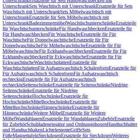
Unterschrank
Ersatzteile für Sets Handwaschbecken mit
Unterschrank
Sets Waschtisch mit Unterschrank
Ersatzteile für Sets
Waschtisch mit Unterschrank
Sets Möbelwaschtisch mit
Unterschrank
Ersatzteile für Sets Möbelwaschtisch mit
Unterschrank
Badezimmermöbel
Waschtischunterschränke
Ersatzteile
für Waschtischunterschränke
Für Handwaschbecken
Ersatzteile für
Für Handwaschbecken
Für Waschtische
Ersatzteile für Für
Waschtische
Für Doppelwaschtische
Ersatzteile für Für
Doppelwaschtische
Für Möbelwaschtische
Ersatzteile für Für
Möbelwaschtische
Für Eckhandwaschbecken
Ersatzteile für Für
Eckhandwaschbecken
Für Eckwaschtische
Ersatzteile für Für
Eckwaschtische
Waschtischplatten
Ersatzteile für
Waschtischplatten
Für Aufsatzwaschtisch Schalenform
Ersatzteile für
Für Aufsatzwaschtisch Schalenform
Für Aufsatzwaschtisch
rechteckig
Ersatzteile für Für Aufsatzwaschtisch
rechteckig
Seitenschränke
Ersatzteile für Seitenschränke
Niedrige
Seitenschränke
Ersatzteile für Niedrige
Seitenschränke
Hochschränke
Ersatzteile für
Hochschränke
Mittelhochschränke
Ersatzteile für
Mittelhochschränke
Hängeschränke
Ersatzteile für
Hängeschränke
Weitere Möbel
Ersatzteile für Weitere
Möbel
Wandablagen
Ersatzteile für Wandablagen
Zubehör
Ersatzteile
für Zubehör
Schubladeneinsätze und Ordnungsboxen
Handtuchhalter
und Handtuchhaken
Lichtelemente
Griffe
Sets
Füße
Magnettafeln
Steckdosen
Ersatzteile für Steckdosen
Weiteres