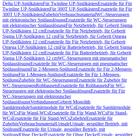
Delta UP-Spülkästen
Für Twinline UP-Spülkästen
Ersatzteile für Für
Twinline UP-Spülkästen
Für 300T UP-Spülkästen
Ersatzteile für Für
300T UP-Spülkästen
Zubehör
Verbrauchsmaterial
WC-Steuerungen
mit elektronischer Spülauslösung
Ersatzteile für WC-Steuerungen
mit elektronischer Spülauslösung
Für Netzbetrieb, für Geberit Sigma
UP-Spülkästen 12 cm
Ersatzteile für Für Netzbetrieb, für Geberit
Sigma UP-Spülkästen 12 cm
Für Netzbetrieb, für Geberit Omega
UP-Spülkästen 12 cm
Ersatzteile für Für Netzbetrieb, für Geberit
Omega UP-Spülkästen 12 cm
Für Batteriebetrieb, für Geberit Sigma
UP-Spülkästen 12 cm
Ersatzteile für Für Batteriebetrieb, für Geberit
Sigma UP-Spülkästen 12 cm
WC-Steuerungen mit pneumatischer
Spülauslösung
Ersatzteile für WC-Steuerungen mit pneumatischer
Spülauslösung
Für 2-Mengen-Spülung
Ersatzteile für Für 2-Mengen-
Spülung
Für 1-Mengen-Spülung
Ersatzteile für Für 1-Mengen-
Spülung
Zubehör für WC-Steuerungen
Ersatzteile für Zubehör für
WC-Steuerungen
Rohbausets
Ersatzteile für Rohbausets
Für WC-
Steuerungen mit elektronischer Spülauslösung
Ersatzteile für Für
WC-Steuerungen mit elektronischer
Spülauslösung
Verbindungen
Geberit Monolith
Sanitärmodule
Sanitärmodule für WCs
Ersatzteile für Sanitärmodule
für WCs
Für Wand-WCs
Ersatzteile für Für Wand-WCs
Für Stand-
WCs
Ersatzteile für Für Stand-WCs
Zubehör
Ersatzteile für
Zubehör
Verbrauchsmaterial
Urinale
Urinale, gespülter Betrieb, mit
Spülrand
Ersatzteile für Urinale, gespülter Betrieb, mit
Spülrand
Ohne Deckel
Ersatzteile für Ohne Deckel
Urinale, gespülter