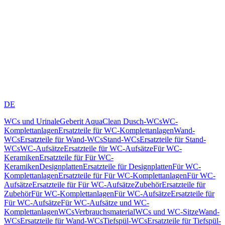
DE
WCs und Urinale
Geberit AquaClean Dusch-WCs
WC-
Komplettanlagen
Ersatzteile für WC-Komplettanlagen
Wand-
WCs
Ersatzteile für Wand-WCs
Stand-WCs
Ersatzteile für Stand-
WCs
WC-Aufsätze
Ersatzteile für WC-Aufsätze
Für WC-
Keramiken
Ersatzteile für Für WC-
Keramiken
Designplatten
Ersatzteile für Designplatten
Für WC-
Komplettanlagen
Ersatzteile für Für WC-Komplettanlagen
Für WC-
Aufsätze
Ersatzteile für Für WC-Aufsätze
Zubehör
Ersatzteile für
Zubehör
Für WC-Komplettanlagen
Für WC-Aufsätze
Ersatzteile für
Für WC-Aufsätze
Für WC-Aufsätze und WC-
Komplettanlagen
WCs
Verbrauchsmaterial
WCs und WC-Sitze
Wand-
WCs
Ersatzteile für Wand-WCs
Tiefspül-WCs
Ersatzteile für Tiefspül-