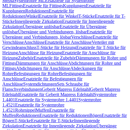
Mepla
Systemrohre ML
Ersatzteile für Systemrohre
ML
Fittings
Ersatzteile für Fittings
Kupplungen
Ersatzteile für
Kupplungen
Reduktionen
Ersatzteile für
Reduktionen
Winkel
Ersatzteile für Winkel
T-Stücke
Ersatzteile für T-
Stücke
Innenliegende Zirkulation
Ersatzteile für Innenliegende
Zirkulation
Übergänge unlösbar
Ersatzteile für Übergänge
unlösbar
Übergänge und Verbindungen, lösbar
Ersatzteile für
Übergänge und Verbindungen, lösbar
Verschlüsse
Ersatzteile für
Verschlüsse
Anschlüsse
Ersatzteile für Anschlüsse
Verteiler mit
Gewindeanschluss
T-Stücke für Heizung
Ersatzteile für T-Stücke für
Heizung
Anschlüsse für Heizung
Ersatzteile für Anschlüsse für
Heizung
Zubehör
Ersatzteile für Zubehör
Dämmungen für Rohre und
Fittings
Dämmungen für Anschlüsse
Abdichtungen für Rohre und
Fittings
Abdichtungen für Anschlüsse
Abdeckungen für
Rohre
Befestigungen für Rohre
Befestigungen für
Anschlüsse
Ersatzteile für Befestigungen für
Anschlüsse
Systemdichtungen
Sets Schraube für
Flanschverbindungen
Geberit Mapress Edelstahl
Geberit Mapress
Edelstahl
Ersatzteile für Geberit Mapress Edelstahl
Systemrohre
1.4401
Ersatzteile für Systemrohre 1.4401
Systemrohre
1.4521
Ersatzteile für Systemrohre
1.4521
Rohrnippel
Muffen
Ersatzteile für
Muffen
Reduktionen
Ersatzteile für Reduktionen
Bögen
Ersatzteile für
Bögen
T-Stücke
Ersatzteile für T-Stücke
Innenliegende
Zirkulation
Ersatzteile für Innenliegende Zirkulation
Übergänge