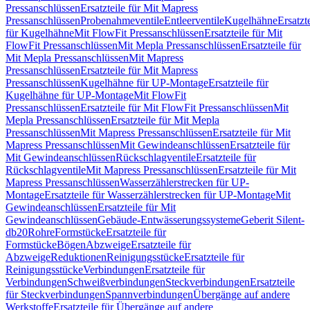
Pressanschlüssen
Ersatzteile für Mit Mapress
Pressanschlüssen
Probenahmeventile
Entleerventile
Kugelhähne
Ersatzt
für Kugelhähne
Mit FlowFit Pressanschlüssen
Ersatzteile für Mit
FlowFit Pressanschlüssen
Mit Mepla Pressanschlüssen
Ersatzteile für
Mit Mepla Pressanschlüssen
Mit Mapress
Pressanschlüssen
Ersatzteile für Mit Mapress
Pressanschlüssen
Kugelhähne für UP-Montage
Ersatzteile für
Kugelhähne für UP-Montage
Mit FlowFit
Pressanschlüssen
Ersatzteile für Mit FlowFit Pressanschlüssen
Mit
Mepla Pressanschlüssen
Ersatzteile für Mit Mepla
Pressanschlüssen
Mit Mapress Pressanschlüssen
Ersatzteile für Mit
Mapress Pressanschlüssen
Mit Gewindeanschlüssen
Ersatzteile für
Mit Gewindeanschlüssen
Rückschlagventile
Ersatzteile für
Rückschlagventile
Mit Mapress Pressanschlüssen
Ersatzteile für Mit
Mapress Pressanschlüssen
Wasserzählerstrecken für UP-
Montage
Ersatzteile für Wasserzählerstrecken für UP-Montage
Mit
Gewindeanschlüssen
Ersatzteile für Mit
Gewindeanschlüssen
Gebäude-Entwässerungssysteme
Geberit Silent-
db20
Rohre
Formstücke
Ersatzteile für
Formstücke
Bögen
Abzweige
Ersatzteile für
Abzweige
Reduktionen
Reinigungsstücke
Ersatzteile für
Reinigungsstücke
Verbindungen
Ersatzteile für
Verbindungen
Schweißverbindungen
Steckverbindungen
Ersatzteile
für Steckverbindungen
Spannverbindungen
Übergänge auf andere
Werkstoffe
Ersatzteile für Übergänge auf andere