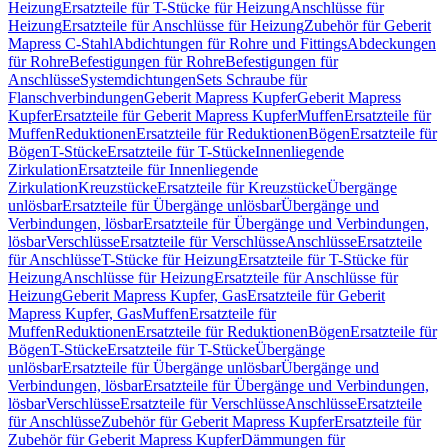
Heizung
Ersatzteile für T-Stücke für Heizung
Anschlüsse für
Heizung
Ersatzteile für Anschlüsse für Heizung
Zubehör für Geberit
Mapress C-Stahl
Abdichtungen für Rohre und Fittings
Abdeckungen
für Rohre
Befestigungen für Rohre
Befestigungen für
Anschlüsse
Systemdichtungen
Sets Schraube für
Flanschverbindungen
Geberit Mapress Kupfer
Geberit Mapress
Kupfer
Ersatzteile für Geberit Mapress Kupfer
Muffen
Ersatzteile für
Muffen
Reduktionen
Ersatzteile für Reduktionen
Bögen
Ersatzteile für
Bögen
T-Stücke
Ersatzteile für T-Stücke
Innenliegende
Zirkulation
Ersatzteile für Innenliegende
Zirkulation
Kreuzstücke
Ersatzteile für Kreuzstücke
Übergänge
unlösbar
Ersatzteile für Übergänge unlösbar
Übergänge und
Verbindungen, lösbar
Ersatzteile für Übergänge und Verbindungen,
lösbar
Verschlüsse
Ersatzteile für Verschlüsse
Anschlüsse
Ersatzteile
für Anschlüsse
T-Stücke für Heizung
Ersatzteile für T-Stücke für
Heizung
Anschlüsse für Heizung
Ersatzteile für Anschlüsse für
Heizung
Geberit Mapress Kupfer, Gas
Ersatzteile für Geberit
Mapress Kupfer, Gas
Muffen
Ersatzteile für
Muffen
Reduktionen
Ersatzteile für Reduktionen
Bögen
Ersatzteile für
Bögen
T-Stücke
Ersatzteile für T-Stücke
Übergänge
unlösbar
Ersatzteile für Übergänge unlösbar
Übergänge und
Verbindungen, lösbar
Ersatzteile für Übergänge und Verbindungen,
lösbar
Verschlüsse
Ersatzteile für Verschlüsse
Anschlüsse
Ersatzteile
für Anschlüsse
Zubehör für Geberit Mapress Kupfer
Ersatzteile für
Zubehör für Geberit Mapress Kupfer
Dämmungen für