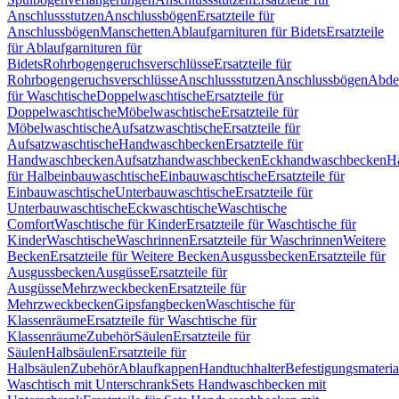
Anschlussstutzen
Anschlussbögen
Ersatzteile für
Anschlussbögen
Manschetten
Ablaufgarnituren für Bidets
Ersatzteile
für Ablaufgarnituren für
Bidets
Rohrbogengeruchsverschlüsse
Ersatzteile für
Rohrbogengeruchsverschlüsse
Anschlussstutzen
Anschlussbögen
Abde
für Waschtische
Doppelwaschtische
Ersatzteile für
Doppelwaschtische
Möbelwaschtische
Ersatzteile für
Möbelwaschtische
Aufsatzwaschtische
Ersatzteile für
Aufsatzwaschtische
Handwaschbecken
Ersatzteile für
Handwaschbecken
Aufsatzhandwaschbecken
Eckhandwaschbecken
H
für Halbeinbauwaschtische
Einbauwaschtische
Ersatzteile für
Einbauwaschtische
Unterbauwaschtische
Ersatzteile für
Unterbauwaschtische
Eckwaschtische
Waschtische
Comfort
Waschtische für Kinder
Ersatzteile für Waschtische für
Kinder
Waschtische
Waschrinnen
Ersatzteile für Waschrinnen
Weitere
Becken
Ersatzteile für Weitere Becken
Ausgussbecken
Ersatzteile für
Ausgussbecken
Ausgüsse
Ersatzteile für
Ausgüsse
Mehrzweckbecken
Ersatzteile für
Mehrzweckbecken
Gipsfangbecken
Waschtische für
Klassenräume
Ersatzteile für Waschtische für
Klassenräume
Zubehör
Säulen
Ersatzteile für
Säulen
Halbsäulen
Ersatzteile für
Halbsäulen
Zubehör
Ablaufkappen
Handtuchhalter
Befestigungsmateria
Waschtisch mit Unterschrank
Sets Handwaschbecken mit