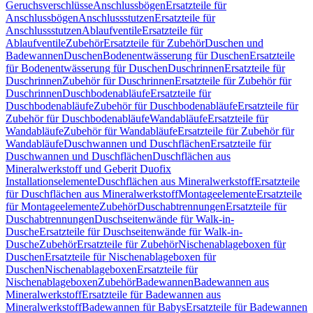
Geruchsverschlüsse
Anschlussbögen
Ersatzteile für
Anschlussbögen
Anschlussstutzen
Ersatzteile für
Anschlussstutzen
Ablaufventile
Ersatzteile für
Ablaufventile
Zubehör
Ersatzteile für Zubehör
Duschen und
Badewannen
Duschen
Bodenentwässerung für Duschen
Ersatzteile
für Bodenentwässerung für Duschen
Duschrinnen
Ersatzteile für
Duschrinnen
Zubehör für Duschrinnen
Ersatzteile für Zubehör für
Duschrinnen
Duschbodenabläufe
Ersatzteile für
Duschbodenabläufe
Zubehör für Duschbodenabläufe
Ersatzteile für
Zubehör für Duschbodenabläufe
Wandabläufe
Ersatzteile für
Wandabläufe
Zubehör für Wandabläufe
Ersatzteile für Zubehör für
Wandabläufe
Duschwannen und Duschflächen
Ersatzteile für
Duschwannen und Duschflächen
Duschflächen aus
Mineralwerkstoff und Geberit Duofix
Installationselemente
Duschflächen aus Mineralwerkstoff
Ersatzteile
für Duschflächen aus Mineralwerkstoff
Montageelemente
Ersatzteile
für Montageelemente
Zubehör
Duschabtrennungen
Ersatzteile für
Duschabtrennungen
Duschseitenwände für Walk-in-
Dusche
Ersatzteile für Duschseitenwände für Walk-in-
Dusche
Zubehör
Ersatzteile für Zubehör
Nischenablageboxen für
Duschen
Ersatzteile für Nischenablageboxen für
Duschen
Nischenablageboxen
Ersatzteile für
Nischenablageboxen
Zubehör
Badewannen
Badewannen aus
Mineralwerkstoff
Ersatzteile für Badewannen aus
Mineralwerkstoff
Badewannen für Babys
Ersatzteile für Badewannen