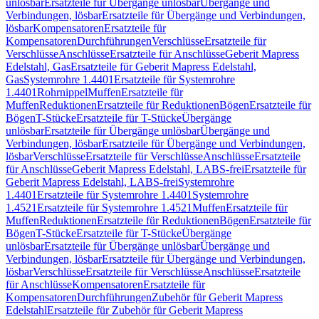
unlösbar
Ersatzteile für Übergänge unlösbar
Übergänge und
Verbindungen, lösbar
Ersatzteile für Übergänge und Verbindungen,
lösbar
Kompensatoren
Ersatzteile für
Kompensatoren
Durchführungen
Verschlüsse
Ersatzteile für
Verschlüsse
Anschlüsse
Ersatzteile für Anschlüsse
Geberit Mapress
Edelstahl, Gas
Ersatzteile für Geberit Mapress Edelstahl,
Gas
Systemrohre 1.4401
Ersatzteile für Systemrohre
1.4401
Rohrnippel
Muffen
Ersatzteile für
Muffen
Reduktionen
Ersatzteile für Reduktionen
Bögen
Ersatzteile für
Bögen
T-Stücke
Ersatzteile für T-Stücke
Übergänge
unlösbar
Ersatzteile für Übergänge unlösbar
Übergänge und
Verbindungen, lösbar
Ersatzteile für Übergänge und Verbindungen,
lösbar
Verschlüsse
Ersatzteile für Verschlüsse
Anschlüsse
Ersatzteile
für Anschlüsse
Geberit Mapress Edelstahl, LABS-frei
Ersatzteile für
Geberit Mapress Edelstahl, LABS-frei
Systemrohre
1.4401
Ersatzteile für Systemrohre 1.4401
Systemrohre
1.4521
Ersatzteile für Systemrohre 1.4521
Muffen
Ersatzteile für
Muffen
Reduktionen
Ersatzteile für Reduktionen
Bögen
Ersatzteile für
Bögen
T-Stücke
Ersatzteile für T-Stücke
Übergänge
unlösbar
Ersatzteile für Übergänge unlösbar
Übergänge und
Verbindungen, lösbar
Ersatzteile für Übergänge und Verbindungen,
lösbar
Verschlüsse
Ersatzteile für Verschlüsse
Anschlüsse
Ersatzteile
für Anschlüsse
Kompensatoren
Ersatzteile für
Kompensatoren
Durchführungen
Zubehör für Geberit Mapress
Edelstahl
Ersatzteile für Zubehör für Geberit Mapress