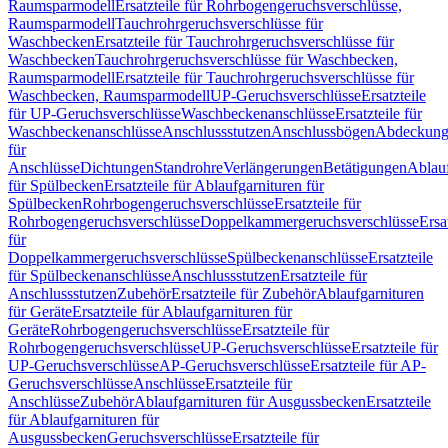
Raumsparmodell
Ersatzteile für Rohrbogengeruchsverschlüsse,
Raumsparmodell
Tauchrohrgeruchsverschlüsse für
Waschbecken
Ersatzteile für Tauchrohrgeruchsverschlüsse für
Waschbecken
Tauchrohrgeruchsverschlüsse für Waschbecken,
Raumsparmodell
Ersatzteile für Tauchrohrgeruchsverschlüsse für
Waschbecken, Raumsparmodell
UP-Geruchsverschlüsse
Ersatzteile
für UP-Geruchsverschlüsse
Waschbeckenanschlüsse
Ersatzteile für
Waschbeckenanschlüsse
Anschlussstutzen
Anschlussbögen
Abdeckung
für
Anschlüsse
Dichtungen
Standrohre
Verlängerungen
Betätigungen
Ablauf
für Spülbecken
Ersatzteile für Ablaufgarnituren für
Spülbecken
Rohrbogengeruchsverschlüsse
Ersatzteile für
Rohrbogengeruchsverschlüsse
Doppelkammergeruchsverschlüsse
Ersa
für
Doppelkammergeruchsverschlüsse
Spülbeckenanschlüsse
Ersatzteile
für Spülbeckenanschlüsse
Anschlussstutzen
Ersatzteile für
Anschlussstutzen
Zubehör
Ersatzteile für Zubehör
Ablaufgarnituren
für Geräte
Ersatzteile für Ablaufgarnituren für
Geräte
Rohrbogengeruchsverschlüsse
Ersatzteile für
Rohrbogengeruchsverschlüsse
UP-Geruchsverschlüsse
Ersatzteile für
UP-Geruchsverschlüsse
AP-Geruchsverschlüsse
Ersatzteile für AP-
Geruchsverschlüsse
Anschlüsse
Ersatzteile für
Anschlüsse
Zubehör
Ablaufgarnituren für Ausgussbecken
Ersatzteile
für Ablaufgarnituren für
Ausgussbecken
Geruchsverschlüsse
Ersatzteile für