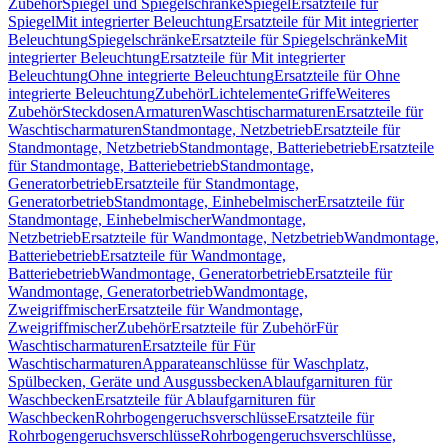
Zubehör
Spiegel und Spiegelschränke
Spiegel
Ersatzteile für
Spiegel
Mit integrierter Beleuchtung
Ersatzteile für Mit integrierter
Beleuchtung
Spiegelschränke
Ersatzteile für Spiegelschränke
Mit
integrierter Beleuchtung
Ersatzteile für Mit integrierter
Beleuchtung
Ohne integrierte Beleuchtung
Ersatzteile für Ohne
integrierte Beleuchtung
Zubehör
Lichtelemente
Griffe
Weiteres
Zubehör
Steckdosen
Armaturen
Waschtischarmaturen
Ersatzteile für
Waschtischarmaturen
Standmontage, Netzbetrieb
Ersatzteile für
Standmontage, Netzbetrieb
Standmontage, Batteriebetrieb
Ersatzteile
für Standmontage, Batteriebetrieb
Standmontage,
Generatorbetrieb
Ersatzteile für Standmontage,
Generatorbetrieb
Standmontage, Einhebelmischer
Ersatzteile für
Standmontage, Einhebelmischer
Wandmontage,
Netzbetrieb
Ersatzteile für Wandmontage, Netzbetrieb
Wandmontage,
Batteriebetrieb
Ersatzteile für Wandmontage,
Batteriebetrieb
Wandmontage, Generatorbetrieb
Ersatzteile für
Wandmontage, Generatorbetrieb
Wandmontage,
Zweigriffmischer
Ersatzteile für Wandmontage,
Zweigriffmischer
Zubehör
Ersatzteile für Zubehör
Für
Waschtischarmaturen
Ersatzteile für Für
Waschtischarmaturen
Apparateanschlüsse für Waschplatz,
Spülbecken, Geräte und Ausgussbecken
Ablaufgarnituren für
Waschbecken
Ersatzteile für Ablaufgarnituren für
Waschbecken
Rohrbogengeruchsverschlüsse
Ersatzteile für
Rohrbogengeruchsverschlüsse
Rohrbogengeruchsverschlüsse,