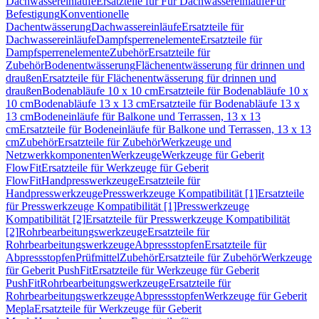
Dachwassereinläufe
Ersatzteile für Für Dachwassereinläufe
Für
Befestigung
Konventionelle
Dachentwässerung
Dachwassereinläufe
Ersatzteile für
Dachwassereinläufe
Dampfsperrenelemente
Ersatzteile für
Dampfsperrenelemente
Zubehör
Ersatzteile für
Zubehör
Bodenentwässerung
Flächenentwässerung für drinnen und
draußen
Ersatzteile für Flächenentwässerung für drinnen und
draußen
Bodenabläufe 10 x 10 cm
Ersatzteile für Bodenabläufe 10 x
10 cm
Bodenabläufe 13 x 13 cm
Ersatzteile für Bodenabläufe 13 x
13 cm
Bodeneinläufe für Balkone und Terrassen, 13 x 13
cm
Ersatzteile für Bodeneinläufe für Balkone und Terrassen, 13 x 13
cm
Zubehör
Ersatzteile für Zubehör
Werkzeuge und
Netzwerkkomponenten
Werkzeuge
Werkzeuge für Geberit
FlowFit
Ersatzteile für Werkzeuge für Geberit
FlowFit
Handpresswerkzeuge
Ersatzteile für
Handpresswerkzeuge
Presswerkzeuge Kompatibilität [1]
Ersatzteile
für Presswerkzeuge Kompatibilität [1]
Presswerkzeuge
Kompatibilität [2]
Ersatzteile für Presswerkzeuge Kompatibilität
[2]
Rohrbearbeitungswerkzeuge
Ersatzteile für
Rohrbearbeitungswerkzeuge
Abpressstopfen
Ersatzteile für
Abpressstopfen
Prüfmittel
Zubehör
Ersatzteile für Zubehör
Werkzeuge
für Geberit PushFit
Ersatzteile für Werkzeuge für Geberit
PushFit
Rohrbearbeitungswerkzeuge
Ersatzteile für
Rohrbearbeitungswerkzeuge
Abpressstopfen
Werkzeuge für Geberit
Mepla
Ersatzteile für Werkzeuge für Geberit