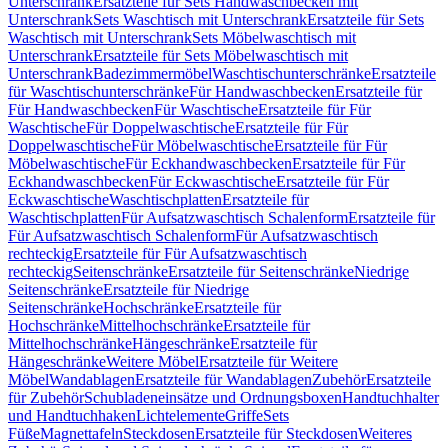
Unterschrank
Ersatzteile für Sets Handwaschbecken mit
Unterschrank
Sets Waschtisch mit Unterschrank
Ersatzteile für Sets
Waschtisch mit Unterschrank
Sets Möbelwaschtisch mit
Unterschrank
Ersatzteile für Sets Möbelwaschtisch mit
Unterschrank
Badezimmermöbel
Waschtischunterschränke
Ersatzteile
für Waschtischunterschränke
Für Handwaschbecken
Ersatzteile für
Für Handwaschbecken
Für Waschtische
Ersatzteile für Für
Waschtische
Für Doppelwaschtische
Ersatzteile für Für
Doppelwaschtische
Für Möbelwaschtische
Ersatzteile für Für
Möbelwaschtische
Für Eckhandwaschbecken
Ersatzteile für Für
Eckhandwaschbecken
Für Eckwaschtische
Ersatzteile für Für
Eckwaschtische
Waschtischplatten
Ersatzteile für
Waschtischplatten
Für Aufsatzwaschtisch Schalenform
Ersatzteile für
Für Aufsatzwaschtisch Schalenform
Für Aufsatzwaschtisch
rechteckig
Ersatzteile für Für Aufsatzwaschtisch
rechteckig
Seitenschränke
Ersatzteile für Seitenschränke
Niedrige
Seitenschränke
Ersatzteile für Niedrige
Seitenschränke
Hochschränke
Ersatzteile für
Hochschränke
Mittelhochschränke
Ersatzteile für
Mittelhochschränke
Hängeschränke
Ersatzteile für
Hängeschränke
Weitere Möbel
Ersatzteile für Weitere
Möbel
Wandablagen
Ersatzteile für Wandablagen
Zubehör
Ersatzteile
für Zubehör
Schubladeneinsätze und Ordnungsboxen
Handtuchhalter
und Handtuchhaken
Lichtelemente
Griffe
Sets
Füße
Magnettafeln
Steckdosen
Ersatzteile für Steckdosen
Weiteres