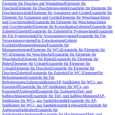
Elemente für Duschen mit Wandablauf
Elemente für
Duschen
Elemente für Duschtrennwände
Ersatzteile für Elemente für
Duschtrennwände
Elemente für Armaturen und Geräte
Ersatzteile für
Elemente für Armaturen und Geräte
Elemente für Waschmaschinen
und Geschirrspüler
Ersatzteile für Elemente für Waschmaschinen
und Geschirrspüler
Elemente für Konsollasten
Zubehör
Ersatzteile für
Zubehör
Zubehör
Ersatzteile für Zubehör
Für Systemwände
Ersatzteile
für Für Systemwände
Für Versorgungssysteme
Ersatzteile für Für
Versorgungssysteme
Für Entwässerung
Geberit
Kombifix
Montageelemente
Ersatzteile für
Montageelemente
Elemente für WCs
Ersatzteile für Elemente für
WCs
Elemente für Waschtische
Ersatzteile für Elemente für
Waschtische
Elemente für Bidets
Ersatzteile für Elemente für
Bidets
Elemente für Urinale
Ersatzteile für Elemente für
Urinale
Elemente für Duschen
Ersatzteile für Elemente für
Duschen
Zubehör
Ersatzteile für Zubehör
Für WC-Elemente
Für
Befestigungen
Ersatzteile für Für
Befestigungen
Aufputzspülkästen
AP-Spülkästen für WCs, aus
Kunststoff
Ersatzteile für AP-Spülkästen für WCs, aus
Kunststoff
Aufgesetzt
Ersatzteile für Aufgesetzt
Tief- und
halbhochhängend
Ersatzteile für Tief- und halbhochhängend
AP-
Spülkästen für WCs, aus Sanitärkeramik
Ersatzteile für AP-
Spülkästen für WCs, aus Sanitärkeramik
Aufgesetzt
Ersatzteile für
Aufgesetzt
Spülrohre
Ersatzteile für
Spülrohre
Hochhängend
Ersatzteile für Hochhängend
Tief- und