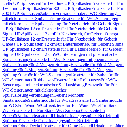
Delta UP-Spülkästen
Für Twinline UP-Spülkästen
Ersatzteile für Für
Twinline UP-Spülkästen
Für 300T UP-Spülkästen
Ersatzteile für Für
300T UP-Spülkästen
Zubehör
Verbrauchsmaterial
WC-Steuerungen
mit elektronischer Spülauslösung
Ersatzteile für WC-Steuerungen
mit elektronischer Spülauslösung
Für Netzbetrieb, für Geberit Sigma
UP-Spülkästen 12 cm
Ersatzteile für Für Netzbetrieb, für Geberit
Sigma UP-Spülkästen 12 cm
Für Netzbetrieb, für Geberit Omega
UP-Spülkästen 12 cm
Ersatzteile für Für Netzbetrieb, für Geberit
Omega UP-Spülkästen 12 cm
Für Batteriebetrieb, für Geberit Sigma
UP-Spülkästen 12 cm
Ersatzteile für Für Batteriebetrieb, für Geberit
Sigma UP-Spülkästen 12 cm
WC-Steuerungen mit pneumatischer
Spülauslösung
Ersatzteile für WC-Steuerungen mit pneumatischer
Spülauslösung
Für 2-Mengen-Spülung
Ersatzteile für Für 2-Mengen-
Spülung
Für 1-Mengen-Spülung
Ersatzteile für Für 1-Mengen-
Spülung
Zubehör für WC-Steuerungen
Ersatzteile für Zubehör für
WC-Steuerungen
Rohbausets
Ersatzteile für Rohbausets
Für WC-
Steuerungen mit elektronischer Spülauslösung
Ersatzteile für Für
WC-Steuerungen mit elektronischer
Spülauslösung
Verbindungen
Geberit Monolith
Sanitärmodule
Sanitärmodule für WCs
Ersatzteile für Sanitärmodule
für WCs
Für Wand-WCs
Ersatzteile für Für Wand-WCs
Für Stand-
WCs
Ersatzteile für Für Stand-WCs
Zubehör
Ersatzteile für
Zubehör
Verbrauchsmaterial
Urinale
Urinale, gespülter Betrieb, mit
Spülrand
Ersatzteile für Urinale, gespülter Betrieb, mit
Spülrand
Ohne Deckel
Ersatzteile für Ohne Deckel
Urinale, gespülter