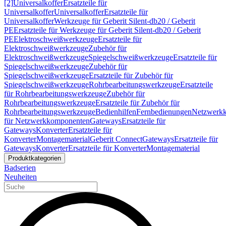
[2]
Universalkoffer
Ersatzteile für
Universalkoffer
Universalkoffer
Ersatzteile für
Universalkoffer
Werkzeuge für Geberit Silent-db20 / Geberit
PE
Ersatzteile für Werkzeuge für Geberit Silent-db20 / Geberit
PE
Elektroschweißwerkzeuge
Ersatzteile für
Elektroschweißwerkzeuge
Zubehör für
Elektroschweißwerkzeuge
Spiegelschweißwerkzeuge
Ersatzteile für
Spiegelschweißwerkzeuge
Zubehör für
Spiegelschweißwerkzeuge
Ersatzteile für Zubehör für
Spiegelschweißwerkzeuge
Rohrbearbeitungswerkzeuge
Ersatzteile
für Rohrbearbeitungswerkzeuge
Zubehör für
Rohrbearbeitungswerkzeuge
Ersatzteile für Zubehör für
Rohrbearbeitungswerkzeuge
Bedienhilfen
Fernbedienungen
Netzwerk
für Netzwerkkomponenten
Gateways
Ersatzteile für
Gateways
Konverter
Ersatzteile für
Konverter
Montagematerial
Geberit Connect
Gateways
Ersatzteile für
Gateways
Konverter
Ersatzteile für Konverter
Montagematerial
Produktkategorien
Badserien
Neuheiten