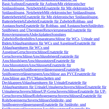
Basic
Aufputz
Ersatzteile für Aufputz
Mit elektronischer
Spülauslösung, Netzbetrieb
Ersatzteile für Mit elektronischer
Spülauslösung, Netzbetrieb
Mit elektronischer Spülauslösung,
Batteriebetrieb
Ersatzteile für Mit elektronischer Spülauslösung,
Batteriebetrieb
Zubehör
Ersatzteile für Zubehör
Rohbau- und
Austauschsets
Ersatzteile für Rohbau- und Austauschsets
Spülrohre,
Spülbögen und Übergänge
Renovierungssets
Ersatzteile für
Renovierungssets
Abdeckplatten
Sonstiges
Zubehör
Bedienhilfen
Apparateanschlüsse für WCs, Urinale und
Bidets
Ablaufgarnituren für WCs und Ausgüsse
Ersatzteile für
Ablaufgarnituren für WCs und
Ausgüsse
Geruchsverschlüsse
Ersatzteile für
Geruchsverschlüsse
Anschlussbögen
Ersatzteile für
Anschlussbögen
Anschlussstutzen
Ersatzteile für
Anschlussstutzen
Anschlusssets
Ersatzteile für
Anschlusssets
Spülbogenverlängerungen
Ersatzteile für
Spülbogenverlängerungen
Anschlüsse aus PVC
Ersatzteile für
Anschlüsse aus PVC
Manschetten und
Deckkappen
Ablaufgarnituren für Urinale
Ersatzteile für
Ablaufgarnituren für Urinale
Urinalgeruchsverschlüsse
Ersatzteile für
Urinalgeruchsverschlüsse
UP-Geruchsverschlüsse
Ersatzteile für UP-
Geruchsverschlüsse
Rohrbogengeruchsverschlüsses
Ersatzteile für
Rohrbogengeruchsverschlüsses
Spülrohr- und
Spülbogenverlängerungen
Ersatzteile für Spülrohr- und
Spülbogenverlängerungen
Anschlussstutzen
Ersatzteile für