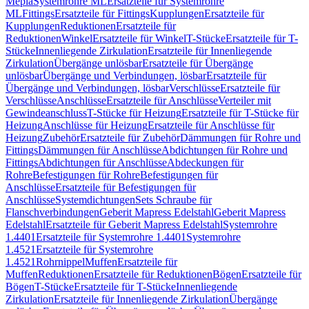
Mepla
Systemrohre ML
Ersatzteile für Systemrohre
ML
Fittings
Ersatzteile für Fittings
Kupplungen
Ersatzteile für
Kupplungen
Reduktionen
Ersatzteile für
Reduktionen
Winkel
Ersatzteile für Winkel
T-Stücke
Ersatzteile für T-
Stücke
Innenliegende Zirkulation
Ersatzteile für Innenliegende
Zirkulation
Übergänge unlösbar
Ersatzteile für Übergänge
unlösbar
Übergänge und Verbindungen, lösbar
Ersatzteile für
Übergänge und Verbindungen, lösbar
Verschlüsse
Ersatzteile für
Verschlüsse
Anschlüsse
Ersatzteile für Anschlüsse
Verteiler mit
Gewindeanschluss
T-Stücke für Heizung
Ersatzteile für T-Stücke für
Heizung
Anschlüsse für Heizung
Ersatzteile für Anschlüsse für
Heizung
Zubehör
Ersatzteile für Zubehör
Dämmungen für Rohre und
Fittings
Dämmungen für Anschlüsse
Abdichtungen für Rohre und
Fittings
Abdichtungen für Anschlüsse
Abdeckungen für
Rohre
Befestigungen für Rohre
Befestigungen für
Anschlüsse
Ersatzteile für Befestigungen für
Anschlüsse
Systemdichtungen
Sets Schraube für
Flanschverbindungen
Geberit Mapress Edelstahl
Geberit Mapress
Edelstahl
Ersatzteile für Geberit Mapress Edelstahl
Systemrohre
1.4401
Ersatzteile für Systemrohre 1.4401
Systemrohre
1.4521
Ersatzteile für Systemrohre
1.4521
Rohrnippel
Muffen
Ersatzteile für
Muffen
Reduktionen
Ersatzteile für Reduktionen
Bögen
Ersatzteile für
Bögen
T-Stücke
Ersatzteile für T-Stücke
Innenliegende
Zirkulation
Ersatzteile für Innenliegende Zirkulation
Übergänge