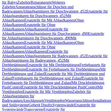
für Babys
Zubehör
Reparatursets
Weiteres
Zubehör
Apparateanschlüsse für Duschen und
Badewannen
Ablaufgarnituren für Duschwannen, d52
Ersatzteile für
Ablaufgarnituren für Duschwannen, d52
Mit
Ablaufkappen
Ersatzteile für Mit Ablaufkappen
Ohne
Ablaufkappen
Ersatzteile für Ohne
Ablaufkappen
Ablaufkappen
Ersatzteile für
Ablaufkappen
Ablaufgarnituren für Duschwannen, d90
Ersatzteile
für Ablaufgarnituren für Duschwannen, d90
Mit
Ablaufkappen
Ersatzteile für Mit Ablaufkappen
Ohne
Ablaufkappen
Ersatzteile für Ohne
Ablaufkappen
Ablaufkappen
Ersatzteile für
Ablaufkappen
Ablaufgarnituren für Badewannen, d52
Ersatzteile für
Ablaufgarnituren für Badewannen, d52
Mit
Drehbetätigung
Ersatzteile für Mit Drehbetätigung
Fertigbausets für
Drehbetätigung
Ersatzteile für Fertigbausets für Drehbetätigung
Mit
Drehbetätigung und Zulauf
Ersatzteile für Mit Drehbetätigung und
Zulauf
Fertigbausets für Drehbetätigung und Zulauf
Ersatzteile für
Fertigbausets für Drehbetätigung und Zulauf
Mit Druckbetätigung
PushControl
Ersatzteile für Mit Druckbetätigung PushControl
Mit
Ventilstopfen
Ersatzteile für Mit Ventilstopfen
Zubehör für
Ablaufgarnituren für
Badewannen
Anschlusssets
Ventilstopfen
Wasseranschlüsse
Installation
und Spülsysteme
Geberit Duofix
Systemwände
Ersatzteile für
Systemwände
Tragsysteme
Ersatzteile für