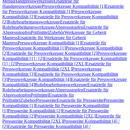
Mepla
Handpresswerkzeuge
Ersatzteile für
Handpresswerkzeuge
Presswerkzeuge Kompatibilität [1]
Ersatzteile
für Presswerkzeuge Kompatibilität [1]
Presswerkzeuge
Kompatibilität [2]
Ersatzteile für Presswerkzeuge Kompatibilität
[2]
Rohrbearbeitungswerkzeuge
Ersatzteile für
Rohrbearbeitungswerkzeuge
Abpressstopfen
Ersatzteile für
Abpressstopfen
Prüfmittel
Zubehör
Werkzeuge für Geberit
Mapress
Ersatzteile für Werkzeuge für Geberit
Mapress
Presswerkzeuge Kompatibilität [1]
Ersatzteile für
Presswerkzeuge Kompatibilität [1]
Presswerkzeuge Kompatibilität
[2]
Ersatzteile für Presswerkzeuge Kompatibilität [2]
Presswerkzeuge
Kompatibilität [1] / [2]
Ersatzteile für Presswerkzeuge Kompatibilität
[1] / [2]
Presswerkzeuge Kompatibilität [2XL]
Ersatzteile für
Presswerkzeuge Kompatibilität [2XL]
Presswerkzeuge
Kompatibilität [3]
Ersatzteile für Presswerkzeuge Kompatibilität
[3]
Presswerkzeuge Kompatibilität [4]
Ersatzteile für Presswerkzeuge
Kompatibilität [4]
Rohrbearbeitungswerkzeuge
Ersatzteile für
Rohrbearbeitungswerkzeuge
Abpressstopfen
Ersatzteile für
Abpressstopfen
Prüfmittel
Ersatzteile für
Prüfmittel
Zubehör
Pressgeräte
Ersatzteile für Pressgeräte
Pressgeräte
Kompatibilität [1]
Ersatzteile für Pressgeräte Kompatibilität
[1]
Pressgeräte Kompatibilität [2]
Ersatzteile für Pressgeräte
Kompatibilität [2]
Pressgeräte Kompatibilität [2XL]
Ersatzteile für
Pressgeräte Kompatibilität [2XL]
Pressgeräte Kompatibilität [4] /
[2]
Ersatzteile für Pressgeräte Kompatibilität [4] /