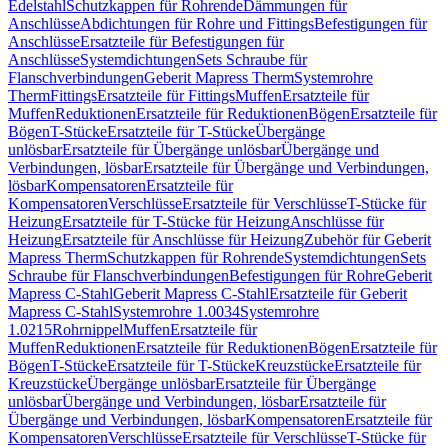
Edelstahl
Schutzkappen für Rohrende
Dämmungen für
Anschlüsse
Abdichtungen für Rohre und Fittings
Befestigungen für
Anschlüsse
Ersatzteile für Befestigungen für
Anschlüsse
Systemdichtungen
Sets Schraube für
Flanschverbindungen
Geberit Mapress Therm
Systemrohre
Therm
Fittings
Ersatzteile für Fittings
Muffen
Ersatzteile für
Muffen
Reduktionen
Ersatzteile für Reduktionen
Bögen
Ersatzteile für
Bögen
T-Stücke
Ersatzteile für T-Stücke
Übergänge
unlösbar
Ersatzteile für Übergänge unlösbar
Übergänge und
Verbindungen, lösbar
Ersatzteile für Übergänge und Verbindungen,
lösbar
Kompensatoren
Ersatzteile für
Kompensatoren
Verschlüsse
Ersatzteile für Verschlüsse
T-Stücke für
Heizung
Ersatzteile für T-Stücke für Heizung
Anschlüsse für
Heizung
Ersatzteile für Anschlüsse für Heizung
Zubehör für Geberit
Mapress Therm
Schutzkappen für Rohrende
Systemdichtungen
Sets
Schraube für Flanschverbindungen
Befestigungen für Rohre
Geberit
Mapress C-Stahl
Geberit Mapress C-Stahl
Ersatzteile für Geberit
Mapress C-Stahl
Systemrohre 1.0034
Systemrohre
1.0215
Rohrnippel
Muffen
Ersatzteile für
Muffen
Reduktionen
Ersatzteile für Reduktionen
Bögen
Ersatzteile für
Bögen
T-Stücke
Ersatzteile für T-Stücke
Kreuzstücke
Ersatzteile für
Kreuzstücke
Übergänge unlösbar
Ersatzteile für Übergänge
unlösbar
Übergänge und Verbindungen, lösbar
Ersatzteile für
Übergänge und Verbindungen, lösbar
Kompensatoren
Ersatzteile für
Kompensatoren
Verschlüsse
Ersatzteile für Verschlüsse
T-Stücke für