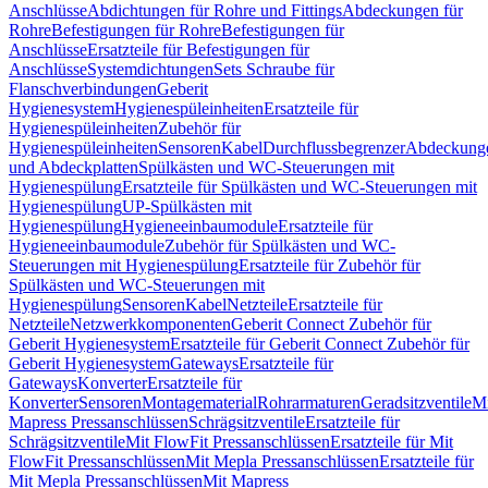
Anschlüsse
Abdichtungen für Rohre und Fittings
Abdeckungen für
Rohre
Befestigungen für Rohre
Befestigungen für
Anschlüsse
Ersatzteile für Befestigungen für
Anschlüsse
Systemdichtungen
Sets Schraube für
Flanschverbindungen
Geberit
Hygienesystem
Hygienespüleinheiten
Ersatzteile für
Hygienespüleinheiten
Zubehör für
Hygienespüleinheiten
Sensoren
Kabel
Durchflussbegrenzer
Abdeckung
und Abdeckplatten
Spülkästen und WC-Steuerungen mit
Hygienespülung
Ersatzteile für Spülkästen und WC-Steuerungen mit
Hygienespülung
UP-Spülkästen mit
Hygienespülung
Hygieneeinbaumodule
Ersatzteile für
Hygieneeinbaumodule
Zubehör für Spülkästen und WC-
Steuerungen mit Hygienespülung
Ersatzteile für Zubehör für
Spülkästen und WC-Steuerungen mit
Hygienespülung
Sensoren
Kabel
Netzteile
Ersatzteile für
Netzteile
Netzwerkkomponenten
Geberit Connect Zubehör für
Geberit Hygienesystem
Ersatzteile für Geberit Connect Zubehör für
Geberit Hygienesystem
Gateways
Ersatzteile für
Gateways
Konverter
Ersatzteile für
Konverter
Sensoren
Montagematerial
Rohrarmaturen
Geradsitzventile
Mi
Mapress Pressanschlüssen
Schrägsitzventile
Ersatzteile für
Schrägsitzventile
Mit FlowFit Pressanschlüssen
Ersatzteile für Mit
FlowFit Pressanschlüssen
Mit Mepla Pressanschlüssen
Ersatzteile für
Mit Mepla Pressanschlüssen
Mit Mapress