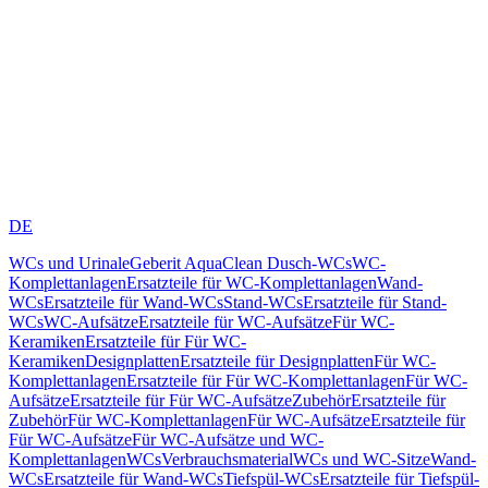
DE
WCs und Urinale
Geberit AquaClean Dusch-WCs
WC-
Komplettanlagen
Ersatzteile für WC-Komplettanlagen
Wand-
WCs
Ersatzteile für Wand-WCs
Stand-WCs
Ersatzteile für Stand-
WCs
WC-Aufsätze
Ersatzteile für WC-Aufsätze
Für WC-
Keramiken
Ersatzteile für Für WC-
Keramiken
Designplatten
Ersatzteile für Designplatten
Für WC-
Komplettanlagen
Ersatzteile für Für WC-Komplettanlagen
Für WC-
Aufsätze
Ersatzteile für Für WC-Aufsätze
Zubehör
Ersatzteile für
Zubehör
Für WC-Komplettanlagen
Für WC-Aufsätze
Ersatzteile für
Für WC-Aufsätze
Für WC-Aufsätze und WC-
Komplettanlagen
WCs
Verbrauchsmaterial
WCs und WC-Sitze
Wand-
WCs
Ersatzteile für Wand-WCs
Tiefspül-WCs
Ersatzteile für Tiefspül-