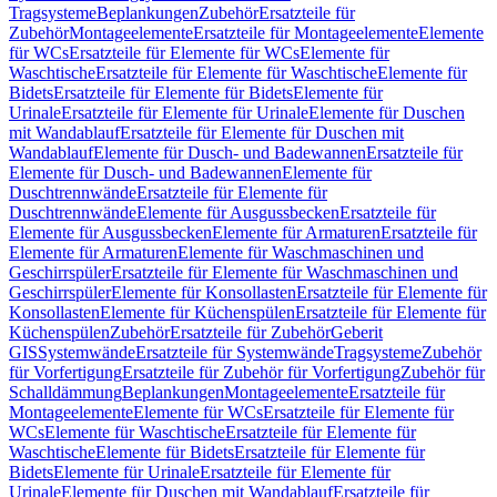
Tragsysteme
Beplankungen
Zubehör
Ersatzteile für
Zubehör
Montageelemente
Ersatzteile für Montageelemente
Elemente
für WCs
Ersatzteile für Elemente für WCs
Elemente für
Waschtische
Ersatzteile für Elemente für Waschtische
Elemente für
Bidets
Ersatzteile für Elemente für Bidets
Elemente für
Urinale
Ersatzteile für Elemente für Urinale
Elemente für Duschen
mit Wandablauf
Ersatzteile für Elemente für Duschen mit
Wandablauf
Elemente für Dusch- und Badewannen
Ersatzteile für
Elemente für Dusch- und Badewannen
Elemente für
Duschtrennwände
Ersatzteile für Elemente für
Duschtrennwände
Elemente für Ausgussbecken
Ersatzteile für
Elemente für Ausgussbecken
Elemente für Armaturen
Ersatzteile für
Elemente für Armaturen
Elemente für Waschmaschinen und
Geschirrspüler
Ersatzteile für Elemente für Waschmaschinen und
Geschirrspüler
Elemente für Konsollasten
Ersatzteile für Elemente für
Konsollasten
Elemente für Küchenspülen
Ersatzteile für Elemente für
Küchenspülen
Zubehör
Ersatzteile für Zubehör
Geberit
GIS
Systemwände
Ersatzteile für Systemwände
Tragsysteme
Zubehör
für Vorfertigung
Ersatzteile für Zubehör für Vorfertigung
Zubehör für
Schalldämmung
Beplankungen
Montageelemente
Ersatzteile für
Montageelemente
Elemente für WCs
Ersatzteile für Elemente für
WCs
Elemente für Waschtische
Ersatzteile für Elemente für
Waschtische
Elemente für Bidets
Ersatzteile für Elemente für
Bidets
Elemente für Urinale
Ersatzteile für Elemente für
Urinale
Elemente für Duschen mit Wandablauf
Ersatzteile für