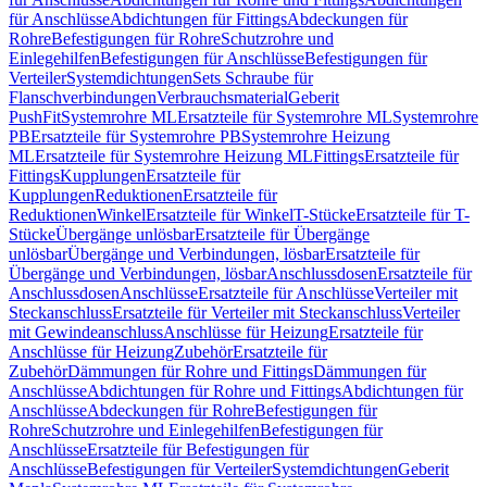
für Anschlüsse
Abdichtungen für Fittings
Abdeckungen für
Rohre
Befestigungen für Rohre
Schutzrohre und
Einlegehilfen
Befestigungen für Anschlüsse
Befestigungen für
Verteiler
Systemdichtungen
Sets Schraube für
Flanschverbindungen
Verbrauchsmaterial
Geberit
PushFit
Systemrohre ML
Ersatzteile für Systemrohre ML
Systemrohre
PB
Ersatzteile für Systemrohre PB
Systemrohre Heizung
ML
Ersatzteile für Systemrohre Heizung ML
Fittings
Ersatzteile für
Fittings
Kupplungen
Ersatzteile für
Kupplungen
Reduktionen
Ersatzteile für
Reduktionen
Winkel
Ersatzteile für Winkel
T-Stücke
Ersatzteile für T-
Stücke
Übergänge unlösbar
Ersatzteile für Übergänge
unlösbar
Übergänge und Verbindungen, lösbar
Ersatzteile für
Übergänge und Verbindungen, lösbar
Anschlussdosen
Ersatzteile für
Anschlussdosen
Anschlüsse
Ersatzteile für Anschlüsse
Verteiler mit
Steckanschluss
Ersatzteile für Verteiler mit Steckanschluss
Verteiler
mit Gewindeanschluss
Anschlüsse für Heizung
Ersatzteile für
Anschlüsse für Heizung
Zubehör
Ersatzteile für
Zubehör
Dämmungen für Rohre und Fittings
Dämmungen für
Anschlüsse
Abdichtungen für Rohre und Fittings
Abdichtungen für
Anschlüsse
Abdeckungen für Rohre
Befestigungen für
Rohre
Schutzrohre und Einlegehilfen
Befestigungen für
Anschlüsse
Ersatzteile für Befestigungen für
Anschlüsse
Befestigungen für Verteiler
Systemdichtungen
Geberit