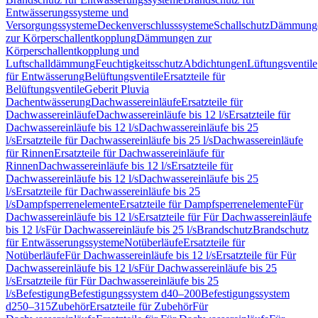
Entwässerungssysteme und
Versorgungssysteme
Deckenverschlusssysteme
Schallschutz
Dämmung
zur Körperschallentkopplung
Dämmungen zur
Körperschallentkopplung und
Luftschalldämmung
Feuchtigkeitsschutz
Abdichtungen
Lüftungsventile
für Entwässerung
Belüftungsventile
Ersatzteile für
Belüftungsventile
Geberit Pluvia
Dachentwässerung
Dachwassereinläufe
Ersatzteile für
Dachwassereinläufe
Dachwassereinläufe bis 12 l/s
Ersatzteile für
Dachwassereinläufe bis 12 l/s
Dachwassereinläufe bis 25
l/s
Ersatzteile für Dachwassereinläufe bis 25 l/s
Dachwassereinläufe
für Rinnen
Ersatzteile für Dachwassereinläufe für
Rinnen
Dachwassereinläufe bis 12 l/s
Ersatzteile für
Dachwassereinläufe bis 12 l/s
Dachwassereinläufe bis 25
l/s
Ersatzteile für Dachwassereinläufe bis 25
l/s
Dampfsperrenelemente
Ersatzteile für Dampfsperrenelemente
Für
Dachwassereinläufe bis 12 l/s
Ersatzteile für Für Dachwassereinläufe
bis 12 l/s
Für Dachwassereinläufe bis 25 l/s
Brandschutz
Brandschutz
für Entwässerungssysteme
Notüberläufe
Ersatzteile für
Notüberläufe
Für Dachwassereinläufe bis 12 l/s
Ersatzteile für Für
Dachwassereinläufe bis 12 l/s
Für Dachwassereinläufe bis 25
l/s
Ersatzteile für Für Dachwassereinläufe bis 25
l/s
Befestigung
Befestigungssystem d40–200
Befestigungssystem
d250–315
Zubehör
Ersatzteile für Zubehör
Für