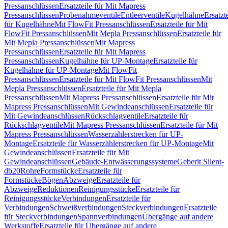
Pressanschlüssen
Ersatzteile für Mit Mapress
Pressanschlüssen
Probenahmeventile
Entleerventile
Kugelhähne
Ersatzt
für Kugelhähne
Mit FlowFit Pressanschlüssen
Ersatzteile für Mit
FlowFit Pressanschlüssen
Mit Mepla Pressanschlüssen
Ersatzteile für
Mit Mepla Pressanschlüssen
Mit Mapress
Pressanschlüssen
Ersatzteile für Mit Mapress
Pressanschlüssen
Kugelhähne für UP-Montage
Ersatzteile für
Kugelhähne für UP-Montage
Mit FlowFit
Pressanschlüssen
Ersatzteile für Mit FlowFit Pressanschlüssen
Mit
Mepla Pressanschlüssen
Ersatzteile für Mit Mepla
Pressanschlüssen
Mit Mapress Pressanschlüssen
Ersatzteile für Mit
Mapress Pressanschlüssen
Mit Gewindeanschlüssen
Ersatzteile für
Mit Gewindeanschlüssen
Rückschlagventile
Ersatzteile für
Rückschlagventile
Mit Mapress Pressanschlüssen
Ersatzteile für Mit
Mapress Pressanschlüssen
Wasserzählerstrecken für UP-
Montage
Ersatzteile für Wasserzählerstrecken für UP-Montage
Mit
Gewindeanschlüssen
Ersatzteile für Mit
Gewindeanschlüssen
Gebäude-Entwässerungssysteme
Geberit Silent-
db20
Rohre
Formstücke
Ersatzteile für
Formstücke
Bögen
Abzweige
Ersatzteile für
Abzweige
Reduktionen
Reinigungsstücke
Ersatzteile für
Reinigungsstücke
Verbindungen
Ersatzteile für
Verbindungen
Schweißverbindungen
Steckverbindungen
Ersatzteile
für Steckverbindungen
Spannverbindungen
Übergänge auf andere
Werkstoffe
Ersatzteile für Übergänge auf andere