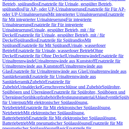
Betrieb, spülrandlos
Ersatzteile für Urinale, gespülter Betrieb,
spülrandlos
Für AP- oder UP-Urinalsteuerung
Ersatzteile für Für AP-
oder UP-Urinalsteuerung
Mit integrierter Urinalsteuerung
Ersatzteile
für Mit integrierter Urinalsteuerung
Für integrierte
Urinalsteuerung
Ersatzteile für Für integrierte
Urinalsteuerung
Urinale, gespülter Betrieb, mit / für
Deckel
Ersatzteile für Urinale, gespülter Betrieb, mit / für
Deckel
Spülrandlos
Ersatzteile für Spülrandlos
Mit
Spülrand
Ersatzteile für Mit Spülrand
Urinale, wasserloser
Betrieb
Ersatzteile für Urinale, wasserloser Betrieb
Ohne
Deckel
Ersatzteile für Ohne Deckel
Urinaltrennwände
Ersatzteile für
Urinaltrennwände
Urinaltrennwände aus Kunststoff
Ersatzteile für
Urinaltrennwände aus Kunststoff
Urinaltrennwände aus
Glas
Ersatzteile für Urinaltrennwände aus Glas
Urinaltrennwände aus
Sanitärkeramik
Ersatzteile für Urinaltrennwände aus
Sanitärkeramik
Zubehör
Ersatzteile für
Zubehör
Urinaldeckel
Geruchsverschlüsse und Zubehör
Spülrohre,
Spülbögen und Übergänge
Ersatzteile für Spülrohre, Spülbögen und
Übergänge
Sprühkopfzubehör
Befestigungsmaterial
Ablaufventile
Spülv
für Unterputz
Mit elektronischer Spülauslösung,
Netzbetrieb
Ersatzteile für Mit elektronischer Spülauslösung,
Netzbetrieb
Mit elektronischer Spülauslösung,
Batteriebetrieb
Ersatzteile für Mit elektronischer Spülauslösung,
Batteriebetrieb
Mit pneumatischer Spülauslösung
Ersatzteile für Mit
pneumatischer Spülauslösung
Basic
Ersatzteile für