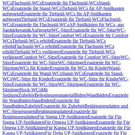
WCs
Flachspül-WCs
Ersatzteile für Flachspül-WCs
Stand-
WCs
Ersatzteile für Stand-WCs
Tiefspül-WCs für AP-Spülkasten
aufgesetzt
Ersatzteile für Tiefspül-WCs für AP-Spülkasten
aufgesetzt
Tiefspül-WCs
Ersatzteile für Tiefspül-WCs
Flachspül-
WCs
Ersatzteile für Flachspül-WCs
AP-Spülkästen für WCs, aus
Sanitärkeramik
Aufgesetzt
WC-Sitze
Ersatzteile für WC-Sitze
WC-
Sitze
Ersatzteile für WC-Sitze
Comfort WCs
Ersatzteile für Comfort
WCs
Tiefspül-WCs erhöht
Ersatzteile für Tiefspül-WCs
erhöht
Flachspül-WCs erhöht
Ersatzteile für Flachspül-WCs
erhöht
Tiefspül-WCs verlängert
Ersatzteile für Tiefspül-WCs
verlängert
Comfort WC-Sitze
Ersatzteile für Comfort WC-Sitze
WC-
Sitze
Ersatzteile für WC-Sitze
WC-Sitzringe
Ersatzteile für WC-
Sitzringe
WCs für Kinder
Ersatzteile für WCs für Kinder
Wand-
WCs
Ersatzteile für Wand-WCs
Stand-WCs
Ersatzteile für Stand-
WCs
WC-Sitze für Kinder
Ersatzteile für WC-Sitze für Kinder
WC-
Sitze
Ersatzteile für WC-Sitze
WC-Sitzringe
Ersatzteile für WC-
Sitzringe
Hock-WCs
Mit
Spülung
Zubehör
Befestigungsmaterial
Bidets
Wandbidets
Ersatzteile
für Wandbidets
Standbidets
Ersatzteile für
Standbidets
Zubehör
Ersatzteile für Zubehör
Betätigungsplatten und
WC-Steuerungen
Betätigungsplatten
Ersatzteile für
Betätigungsplatten
Für Sigma UP-Spülkästen
Ersatzteile für Für
Sigma UP-Spülkästen
Für Omega UP-Spülkästen
Ersatzteile für Für
Omega UP-Spülkästen
Für Kappa UP-Spülkästen
Ersatzteile für Für
Kappa UP-Spülkästen
Für Delta UP-Spülkästen
Ersatzteile für Für