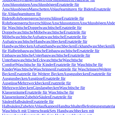
Anschlussstutzen
Anschlussbögen
Ersatzteile für
Anschlussbögen
Manschetten
Ablaufgarnituren für Bidets
Ersatzteile
für Ablaufgarnituren für
Bidets
Rohrbogengeruchsverschlüsse
Ersatzteile für
Rohrbogengeruchsverschlüsse
Anschlussstutzen
Anschlussbögen
Abde
für Waschtische
Doppelwaschtische
Ersatzteile für
Doppelwaschtische
Möbelwaschtische
Ersatzteile für
Möbelwaschtische
Aufsatzwaschtische
Ersatzteile für
Aufsatzwaschtische
Handwaschbecken
Ersatzteile für
Handwaschbecken
Aufsatzhandwaschbecken
Eckhandwaschbecken
H
für Halbeinbauwaschtische
Einbauwaschtische
Ersatzteile für
Einbauwaschtische
Unterbauwaschtische
Ersatzteile für
Unterbauwaschtische
Eckwaschtische
Waschtische
Comfort
Waschtische für Kinder
Ersatzteile für Waschtische für
Kinder
Waschtische
Waschrinnen
Ersatzteile für Waschrinnen
Weitere
Becken
Ersatzteile für Weitere Becken
Ausgussbecken
Ersatzteile für
Ausgussbecken
Ausgüsse
Ersatzteile für
Ausgüsse
Mehrzweckbecken
Ersatzteile für
Mehrzweckbecken
Gipsfangbecken
Waschtische für
Klassenräume
Ersatzteile für Waschtische für
Klassenräume
Zubehör
Säulen
Ersatzteile für
Säulen
Halbsäulen
Ersatzteile für
Halbsäulen
Zubehör
Ablaufkappen
Handtuchhalter
Befestigungsmateria
Waschtisch mit Unterschrank
Sets Handwaschbecken mit