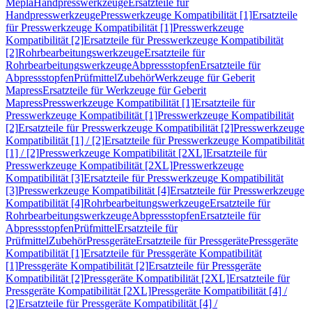
Mepla
Handpresswerkzeuge
Ersatzteile für
Handpresswerkzeuge
Presswerkzeuge Kompatibilität [1]
Ersatzteile
für Presswerkzeuge Kompatibilität [1]
Presswerkzeuge
Kompatibilität [2]
Ersatzteile für Presswerkzeuge Kompatibilität
[2]
Rohrbearbeitungswerkzeuge
Ersatzteile für
Rohrbearbeitungswerkzeuge
Abpressstopfen
Ersatzteile für
Abpressstopfen
Prüfmittel
Zubehör
Werkzeuge für Geberit
Mapress
Ersatzteile für Werkzeuge für Geberit
Mapress
Presswerkzeuge Kompatibilität [1]
Ersatzteile für
Presswerkzeuge Kompatibilität [1]
Presswerkzeuge Kompatibilität
[2]
Ersatzteile für Presswerkzeuge Kompatibilität [2]
Presswerkzeuge
Kompatibilität [1] / [2]
Ersatzteile für Presswerkzeuge Kompatibilität
[1] / [2]
Presswerkzeuge Kompatibilität [2XL]
Ersatzteile für
Presswerkzeuge Kompatibilität [2XL]
Presswerkzeuge
Kompatibilität [3]
Ersatzteile für Presswerkzeuge Kompatibilität
[3]
Presswerkzeuge Kompatibilität [4]
Ersatzteile für Presswerkzeuge
Kompatibilität [4]
Rohrbearbeitungswerkzeuge
Ersatzteile für
Rohrbearbeitungswerkzeuge
Abpressstopfen
Ersatzteile für
Abpressstopfen
Prüfmittel
Ersatzteile für
Prüfmittel
Zubehör
Pressgeräte
Ersatzteile für Pressgeräte
Pressgeräte
Kompatibilität [1]
Ersatzteile für Pressgeräte Kompatibilität
[1]
Pressgeräte Kompatibilität [2]
Ersatzteile für Pressgeräte
Kompatibilität [2]
Pressgeräte Kompatibilität [2XL]
Ersatzteile für
Pressgeräte Kompatibilität [2XL]
Pressgeräte Kompatibilität [4] /
[2]
Ersatzteile für Pressgeräte Kompatibilität [4] /