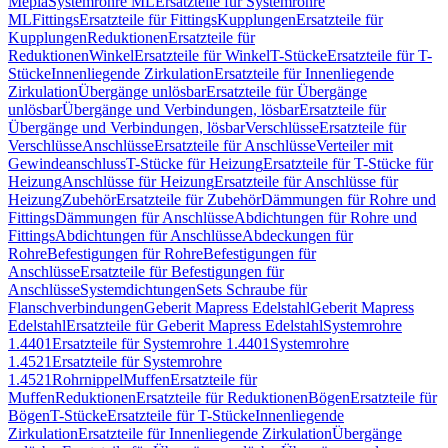
Mepla
Systemrohre ML
Ersatzteile für Systemrohre
ML
Fittings
Ersatzteile für Fittings
Kupplungen
Ersatzteile für
Kupplungen
Reduktionen
Ersatzteile für
Reduktionen
Winkel
Ersatzteile für Winkel
T-Stücke
Ersatzteile für T-
Stücke
Innenliegende Zirkulation
Ersatzteile für Innenliegende
Zirkulation
Übergänge unlösbar
Ersatzteile für Übergänge
unlösbar
Übergänge und Verbindungen, lösbar
Ersatzteile für
Übergänge und Verbindungen, lösbar
Verschlüsse
Ersatzteile für
Verschlüsse
Anschlüsse
Ersatzteile für Anschlüsse
Verteiler mit
Gewindeanschluss
T-Stücke für Heizung
Ersatzteile für T-Stücke für
Heizung
Anschlüsse für Heizung
Ersatzteile für Anschlüsse für
Heizung
Zubehör
Ersatzteile für Zubehör
Dämmungen für Rohre und
Fittings
Dämmungen für Anschlüsse
Abdichtungen für Rohre und
Fittings
Abdichtungen für Anschlüsse
Abdeckungen für
Rohre
Befestigungen für Rohre
Befestigungen für
Anschlüsse
Ersatzteile für Befestigungen für
Anschlüsse
Systemdichtungen
Sets Schraube für
Flanschverbindungen
Geberit Mapress Edelstahl
Geberit Mapress
Edelstahl
Ersatzteile für Geberit Mapress Edelstahl
Systemrohre
1.4401
Ersatzteile für Systemrohre 1.4401
Systemrohre
1.4521
Ersatzteile für Systemrohre
1.4521
Rohrnippel
Muffen
Ersatzteile für
Muffen
Reduktionen
Ersatzteile für Reduktionen
Bögen
Ersatzteile für
Bögen
T-Stücke
Ersatzteile für T-Stücke
Innenliegende
Zirkulation
Ersatzteile für Innenliegende Zirkulation
Übergänge