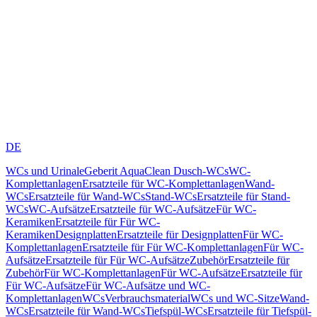
DE
WCs und Urinale
Geberit AquaClean Dusch-WCs
WC-
Komplettanlagen
Ersatzteile für WC-Komplettanlagen
Wand-
WCs
Ersatzteile für Wand-WCs
Stand-WCs
Ersatzteile für Stand-
WCs
WC-Aufsätze
Ersatzteile für WC-Aufsätze
Für WC-
Keramiken
Ersatzteile für Für WC-
Keramiken
Designplatten
Ersatzteile für Designplatten
Für WC-
Komplettanlagen
Ersatzteile für Für WC-Komplettanlagen
Für WC-
Aufsätze
Ersatzteile für Für WC-Aufsätze
Zubehör
Ersatzteile für
Zubehör
Für WC-Komplettanlagen
Für WC-Aufsätze
Ersatzteile für
Für WC-Aufsätze
Für WC-Aufsätze und WC-
Komplettanlagen
WCs
Verbrauchsmaterial
WCs und WC-Sitze
Wand-
WCs
Ersatzteile für Wand-WCs
Tiefspül-WCs
Ersatzteile für Tiefspül-