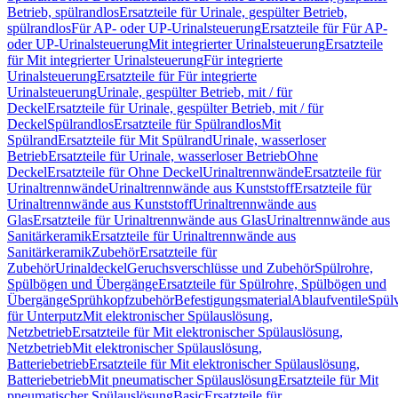
Betrieb, spülrandlos
Ersatzteile für Urinale, gespülter Betrieb,
spülrandlos
Für AP- oder UP-Urinalsteuerung
Ersatzteile für Für AP-
oder UP-Urinalsteuerung
Mit integrierter Urinalsteuerung
Ersatzteile
für Mit integrierter Urinalsteuerung
Für integrierte
Urinalsteuerung
Ersatzteile für Für integrierte
Urinalsteuerung
Urinale, gespülter Betrieb, mit / für
Deckel
Ersatzteile für Urinale, gespülter Betrieb, mit / für
Deckel
Spülrandlos
Ersatzteile für Spülrandlos
Mit
Spülrand
Ersatzteile für Mit Spülrand
Urinale, wasserloser
Betrieb
Ersatzteile für Urinale, wasserloser Betrieb
Ohne
Deckel
Ersatzteile für Ohne Deckel
Urinaltrennwände
Ersatzteile für
Urinaltrennwände
Urinaltrennwände aus Kunststoff
Ersatzteile für
Urinaltrennwände aus Kunststoff
Urinaltrennwände aus
Glas
Ersatzteile für Urinaltrennwände aus Glas
Urinaltrennwände aus
Sanitärkeramik
Ersatzteile für Urinaltrennwände aus
Sanitärkeramik
Zubehör
Ersatzteile für
Zubehör
Urinaldeckel
Geruchsverschlüsse und Zubehör
Spülrohre,
Spülbögen und Übergänge
Ersatzteile für Spülrohre, Spülbögen und
Übergänge
Sprühkopfzubehör
Befestigungsmaterial
Ablaufventile
Spülv
für Unterputz
Mit elektronischer Spülauslösung,
Netzbetrieb
Ersatzteile für Mit elektronischer Spülauslösung,
Netzbetrieb
Mit elektronischer Spülauslösung,
Batteriebetrieb
Ersatzteile für Mit elektronischer Spülauslösung,
Batteriebetrieb
Mit pneumatischer Spülauslösung
Ersatzteile für Mit
pneumatischer Spülauslösung
Basic
Ersatzteile für