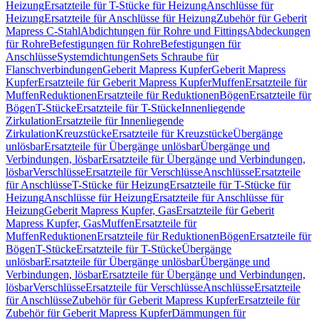
Heizung
Ersatzteile für T-Stücke für Heizung
Anschlüsse für
Heizung
Ersatzteile für Anschlüsse für Heizung
Zubehör für Geberit
Mapress C-Stahl
Abdichtungen für Rohre und Fittings
Abdeckungen
für Rohre
Befestigungen für Rohre
Befestigungen für
Anschlüsse
Systemdichtungen
Sets Schraube für
Flanschverbindungen
Geberit Mapress Kupfer
Geberit Mapress
Kupfer
Ersatzteile für Geberit Mapress Kupfer
Muffen
Ersatzteile für
Muffen
Reduktionen
Ersatzteile für Reduktionen
Bögen
Ersatzteile für
Bögen
T-Stücke
Ersatzteile für T-Stücke
Innenliegende
Zirkulation
Ersatzteile für Innenliegende
Zirkulation
Kreuzstücke
Ersatzteile für Kreuzstücke
Übergänge
unlösbar
Ersatzteile für Übergänge unlösbar
Übergänge und
Verbindungen, lösbar
Ersatzteile für Übergänge und Verbindungen,
lösbar
Verschlüsse
Ersatzteile für Verschlüsse
Anschlüsse
Ersatzteile
für Anschlüsse
T-Stücke für Heizung
Ersatzteile für T-Stücke für
Heizung
Anschlüsse für Heizung
Ersatzteile für Anschlüsse für
Heizung
Geberit Mapress Kupfer, Gas
Ersatzteile für Geberit
Mapress Kupfer, Gas
Muffen
Ersatzteile für
Muffen
Reduktionen
Ersatzteile für Reduktionen
Bögen
Ersatzteile für
Bögen
T-Stücke
Ersatzteile für T-Stücke
Übergänge
unlösbar
Ersatzteile für Übergänge unlösbar
Übergänge und
Verbindungen, lösbar
Ersatzteile für Übergänge und Verbindungen,
lösbar
Verschlüsse
Ersatzteile für Verschlüsse
Anschlüsse
Ersatzteile
für Anschlüsse
Zubehör für Geberit Mapress Kupfer
Ersatzteile für
Zubehör für Geberit Mapress Kupfer
Dämmungen für