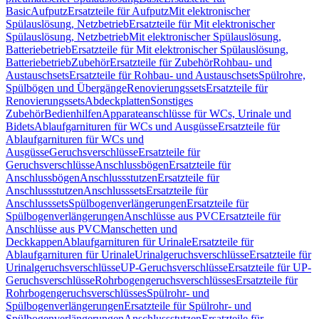
Basic
Aufputz
Ersatzteile für Aufputz
Mit elektronischer
Spülauslösung, Netzbetrieb
Ersatzteile für Mit elektronischer
Spülauslösung, Netzbetrieb
Mit elektronischer Spülauslösung,
Batteriebetrieb
Ersatzteile für Mit elektronischer Spülauslösung,
Batteriebetrieb
Zubehör
Ersatzteile für Zubehör
Rohbau- und
Austauschsets
Ersatzteile für Rohbau- und Austauschsets
Spülrohre,
Spülbögen und Übergänge
Renovierungssets
Ersatzteile für
Renovierungssets
Abdeckplatten
Sonstiges
Zubehör
Bedienhilfen
Apparateanschlüsse für WCs, Urinale und
Bidets
Ablaufgarnituren für WCs und Ausgüsse
Ersatzteile für
Ablaufgarnituren für WCs und
Ausgüsse
Geruchsverschlüsse
Ersatzteile für
Geruchsverschlüsse
Anschlussbögen
Ersatzteile für
Anschlussbögen
Anschlussstutzen
Ersatzteile für
Anschlussstutzen
Anschlusssets
Ersatzteile für
Anschlusssets
Spülbogenverlängerungen
Ersatzteile für
Spülbogenverlängerungen
Anschlüsse aus PVC
Ersatzteile für
Anschlüsse aus PVC
Manschetten und
Deckkappen
Ablaufgarnituren für Urinale
Ersatzteile für
Ablaufgarnituren für Urinale
Urinalgeruchsverschlüsse
Ersatzteile für
Urinalgeruchsverschlüsse
UP-Geruchsverschlüsse
Ersatzteile für UP-
Geruchsverschlüsse
Rohrbogengeruchsverschlüsses
Ersatzteile für
Rohrbogengeruchsverschlüsses
Spülrohr- und
Spülbogenverlängerungen
Ersatzteile für Spülrohr- und
Spülbogenverlängerungen
Anschlussstutzen
Ersatzteile für