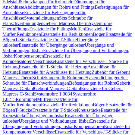
Edelstahl
Schutzkappen für Rohrende
Dämmungen für
Anschlüsse
Abdichtungen für Rohre und Fittings
Befestigungen für
Anschlüsse
Ersatzteile für Befestigungen für
Anschlüsse
Systemdichtungen
Sets Schraube für
Flanschverbindungen
Geberit Mapress Therm
Systemrohre
Therm
Fittings
Ersatzteile für Fittings
Muffen
Ersatzteile für
Muffen
Reduktionen
Ersatzteile für Reduktionen
Bögen
Ersatzteile für
Bögen
T-Stücke
Ersatzteile für T-Stücke
Übergänge
unlösbar
Ersatzteile für Übergänge unlösbar
Übergänge und
Verbindungen, lösbar
Ersatzteile für Übergänge und Verbindungen,
lösbar
Kompensatoren
Ersatzteile für
Kompensatoren
Verschlüsse
Ersatzteile für Verschlüsse
T-Stücke für
Heizung
Ersatzteile für T-Stücke für Heizung
Anschlüsse für
Heizung
Ersatzteile für Anschlüsse für Heizung
Zubehör für Geberit
Mapress Therm
Schutzkappen für Rohrende
Systemdichtungen
Sets
Schraube für Flanschverbindungen
Befestigungen für Rohre
Geberit
Mapress C-Stahl
Geberit Mapress C-Stahl
Ersatzteile für Geberit
Mapress C-Stahl
Systemrohre 1.0034
Systemrohre
1.0215
Rohrnippel
Muffen
Ersatzteile für
Muffen
Reduktionen
Ersatzteile für Reduktionen
Bögen
Ersatzteile für
Bögen
T-Stücke
Ersatzteile für T-Stücke
Kreuzstücke
Ersatzteile für
Kreuzstücke
Übergänge unlösbar
Ersatzteile für Übergänge
unlösbar
Übergänge und Verbindungen, lösbar
Ersatzteile für
Übergänge und Verbindungen, lösbar
Kompensatoren
Ersatzteile für
Kompensatoren
Verschlüsse
Ersatzteile für Verschlüsse
T-Stücke für