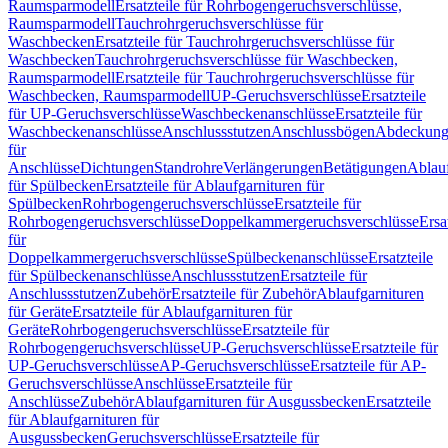
Raumsparmodell
Ersatzteile für Rohrbogengeruchsverschlüsse,
Raumsparmodell
Tauchrohrgeruchsverschlüsse für
Waschbecken
Ersatzteile für Tauchrohrgeruchsverschlüsse für
Waschbecken
Tauchrohrgeruchsverschlüsse für Waschbecken,
Raumsparmodell
Ersatzteile für Tauchrohrgeruchsverschlüsse für
Waschbecken, Raumsparmodell
UP-Geruchsverschlüsse
Ersatzteile
für UP-Geruchsverschlüsse
Waschbeckenanschlüsse
Ersatzteile für
Waschbeckenanschlüsse
Anschlussstutzen
Anschlussbögen
Abdeckung
für
Anschlüsse
Dichtungen
Standrohre
Verlängerungen
Betätigungen
Ablauf
für Spülbecken
Ersatzteile für Ablaufgarnituren für
Spülbecken
Rohrbogengeruchsverschlüsse
Ersatzteile für
Rohrbogengeruchsverschlüsse
Doppelkammergeruchsverschlüsse
Ersa
für
Doppelkammergeruchsverschlüsse
Spülbeckenanschlüsse
Ersatzteile
für Spülbeckenanschlüsse
Anschlussstutzen
Ersatzteile für
Anschlussstutzen
Zubehör
Ersatzteile für Zubehör
Ablaufgarnituren
für Geräte
Ersatzteile für Ablaufgarnituren für
Geräte
Rohrbogengeruchsverschlüsse
Ersatzteile für
Rohrbogengeruchsverschlüsse
UP-Geruchsverschlüsse
Ersatzteile für
UP-Geruchsverschlüsse
AP-Geruchsverschlüsse
Ersatzteile für AP-
Geruchsverschlüsse
Anschlüsse
Ersatzteile für
Anschlüsse
Zubehör
Ablaufgarnituren für Ausgussbecken
Ersatzteile
für Ablaufgarnituren für
Ausgussbecken
Geruchsverschlüsse
Ersatzteile für