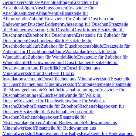
Geruchsverschlüsse
Anschlussbögen
Ersatzteile für
Anschlussbögen
Anschlussstutzen
Ersatzteile für
Anschlussstutzen
Ablaufventile
Ersatzteile für
Ablaufventile
Zubehör
Ersatzteile für Zubehör
Duschen und
Badewannen
Duschen
Bodenentwässerung für Duschen
Ersatzteile
für Bodenentwässerung für Duschen
Duschrinnen
Ersatzteile für
Duschrinnen
Zubehör für Duschrinnen
Ersatzteile für Zubehör für
Duschrinnen
Duschbodenabläufe
Ersatzteile für
Duschbodenabläufe
Zubehör für Duschbodenabläufe
Ersatzteile für
Zubehör für Duschbodenabläufe
Wandabläufe
Ersatzteile für
Wandabläufe
Zubehör für Wandabläufe
Ersatzteile für Zubehör für
Wandabläufe
Duschwannen und Duschflächen
Ersatzteile für
Duschwannen und Duschflächen
Duschflächen aus
Mineralwerkstoff und Geberit Duofix
Installationselemente
Duschflächen aus Mineralwerkstoff
Ersatzteile
für Duschflächen aus Mineralwerkstoff
Montageelemente
Ersatzteile
für Montageelemente
Zubehör
Duschabtrennungen
Ersatzteile für
Duschabtrennungen
Duschseitenwände für Walk-in-
Dusche
Ersatzteile für Duschseitenwände für Walk-in-
Dusche
Zubehör
Ersatzteile für Zubehör
Nischenablageboxen für
Duschen
Ersatzteile für Nischenablageboxen für
Duschen
Nischenablageboxen
Ersatzteile für
Nischenablageboxen
Zubehör
Badewannen
Badewannen aus
Mineralwerkstoff
Ersatzteile für Badewannen aus
Mineralwerkstoff
Badewannen für Babys
Ersatzteile für Badewannen