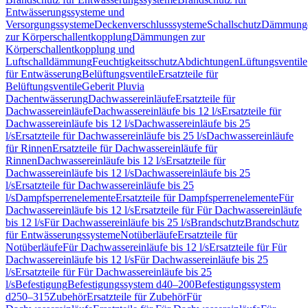
Entwässerungssysteme und
Versorgungssysteme
Deckenverschlusssysteme
Schallschutz
Dämmung
zur Körperschallentkopplung
Dämmungen zur
Körperschallentkopplung und
Luftschalldämmung
Feuchtigkeitsschutz
Abdichtungen
Lüftungsventile
für Entwässerung
Belüftungsventile
Ersatzteile für
Belüftungsventile
Geberit Pluvia
Dachentwässerung
Dachwassereinläufe
Ersatzteile für
Dachwassereinläufe
Dachwassereinläufe bis 12 l/s
Ersatzteile für
Dachwassereinläufe bis 12 l/s
Dachwassereinläufe bis 25
l/s
Ersatzteile für Dachwassereinläufe bis 25 l/s
Dachwassereinläufe
für Rinnen
Ersatzteile für Dachwassereinläufe für
Rinnen
Dachwassereinläufe bis 12 l/s
Ersatzteile für
Dachwassereinläufe bis 12 l/s
Dachwassereinläufe bis 25
l/s
Ersatzteile für Dachwassereinläufe bis 25
l/s
Dampfsperrenelemente
Ersatzteile für Dampfsperrenelemente
Für
Dachwassereinläufe bis 12 l/s
Ersatzteile für Für Dachwassereinläufe
bis 12 l/s
Für Dachwassereinläufe bis 25 l/s
Brandschutz
Brandschutz
für Entwässerungssysteme
Notüberläufe
Ersatzteile für
Notüberläufe
Für Dachwassereinläufe bis 12 l/s
Ersatzteile für Für
Dachwassereinläufe bis 12 l/s
Für Dachwassereinläufe bis 25
l/s
Ersatzteile für Für Dachwassereinläufe bis 25
l/s
Befestigung
Befestigungssystem d40–200
Befestigungssystem
d250–315
Zubehör
Ersatzteile für Zubehör
Für