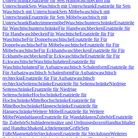
Unterschrank
Ersatzteile für Sets Handwaschbecken mit
Unterschrank
Sets Waschtisch mit Unterschrank
Ersatzteile für Sets
Waschtisch mit Unterschrank
Sets Möbelwaschtisch mit
Unterschrank
Ersatzteile für Sets Möbelwaschtisch mit
Unterschrank
Badezimmermöbel
Waschtischunterschränke
Ersatzteile
für Waschtischunterschränke
Für Handwaschbecken
Ersatzteile für
Für Handwaschbecken
Für Waschtische
Ersatzteile für Für
Waschtische
Für Doppelwaschtische
Ersatzteile für Für
Doppelwaschtische
Für Möbelwaschtische
Ersatzteile für Für
Möbelwaschtische
Für Eckhandwaschbecken
Ersatzteile für Für
Eckhandwaschbecken
Für Eckwaschtische
Ersatzteile für Für
Eckwaschtische
Waschtischplatten
Ersatzteile für
Waschtischplatten
Für Aufsatzwaschtisch Schalenform
Ersatzteile für
Für Aufsatzwaschtisch Schalenform
Für Aufsatzwaschtisch
rechteckig
Ersatzteile für Für Aufsatzwaschtisch
rechteckig
Seitenschränke
Ersatzteile für Seitenschränke
Niedrige
Seitenschränke
Ersatzteile für Niedrige
Seitenschränke
Hochschränke
Ersatzteile für
Hochschränke
Mittelhochschränke
Ersatzteile für
Mittelhochschränke
Hängeschränke
Ersatzteile für
Hängeschränke
Weitere Möbel
Ersatzteile für Weitere
Möbel
Wandablagen
Ersatzteile für Wandablagen
Zubehör
Ersatzteile
für Zubehör
Schubladeneinsätze und Ordnungsboxen
Handtuchhalter
und Handtuchhaken
Lichtelemente
Griffe
Sets
Füße
Magnettafeln
Steckdosen
Ersatzteile für Steckdosen
Weiteres