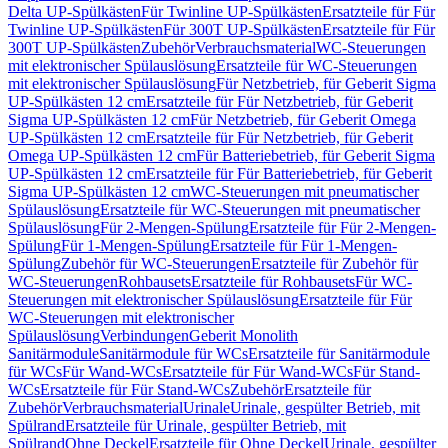
Delta UP-Spülkästen
Für Twinline UP-Spülkästen
Ersatzteile für Für
Twinline UP-Spülkästen
Für 300T UP-Spülkästen
Ersatzteile für Für
300T UP-Spülkästen
Zubehör
Verbrauchsmaterial
WC-Steuerungen
mit elektronischer Spülauslösung
Ersatzteile für WC-Steuerungen
mit elektronischer Spülauslösung
Für Netzbetrieb, für Geberit Sigma
UP-Spülkästen 12 cm
Ersatzteile für Für Netzbetrieb, für Geberit
Sigma UP-Spülkästen 12 cm
Für Netzbetrieb, für Geberit Omega
UP-Spülkästen 12 cm
Ersatzteile für Für Netzbetrieb, für Geberit
Omega UP-Spülkästen 12 cm
Für Batteriebetrieb, für Geberit Sigma
UP-Spülkästen 12 cm
Ersatzteile für Für Batteriebetrieb, für Geberit
Sigma UP-Spülkästen 12 cm
WC-Steuerungen mit pneumatischer
Spülauslösung
Ersatzteile für WC-Steuerungen mit pneumatischer
Spülauslösung
Für 2-Mengen-Spülung
Ersatzteile für Für 2-Mengen-
Spülung
Für 1-Mengen-Spülung
Ersatzteile für Für 1-Mengen-
Spülung
Zubehör für WC-Steuerungen
Ersatzteile für Zubehör für
WC-Steuerungen
Rohbausets
Ersatzteile für Rohbausets
Für WC-
Steuerungen mit elektronischer Spülauslösung
Ersatzteile für Für
WC-Steuerungen mit elektronischer
Spülauslösung
Verbindungen
Geberit Monolith
Sanitärmodule
Sanitärmodule für WCs
Ersatzteile für Sanitärmodule
für WCs
Für Wand-WCs
Ersatzteile für Für Wand-WCs
Für Stand-
WCs
Ersatzteile für Für Stand-WCs
Zubehör
Ersatzteile für
Zubehör
Verbrauchsmaterial
Urinale
Urinale, gespülter Betrieb, mit
Spülrand
Ersatzteile für Urinale, gespülter Betrieb, mit
Spülrand
Ohne Deckel
Ersatzteile für Ohne Deckel
Urinale, gespülter