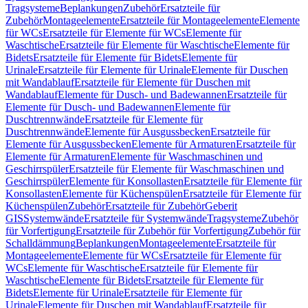
Tragsysteme
Beplankungen
Zubehör
Ersatzteile für
Zubehör
Montageelemente
Ersatzteile für Montageelemente
Elemente
für WCs
Ersatzteile für Elemente für WCs
Elemente für
Waschtische
Ersatzteile für Elemente für Waschtische
Elemente für
Bidets
Ersatzteile für Elemente für Bidets
Elemente für
Urinale
Ersatzteile für Elemente für Urinale
Elemente für Duschen
mit Wandablauf
Ersatzteile für Elemente für Duschen mit
Wandablauf
Elemente für Dusch- und Badewannen
Ersatzteile für
Elemente für Dusch- und Badewannen
Elemente für
Duschtrennwände
Ersatzteile für Elemente für
Duschtrennwände
Elemente für Ausgussbecken
Ersatzteile für
Elemente für Ausgussbecken
Elemente für Armaturen
Ersatzteile für
Elemente für Armaturen
Elemente für Waschmaschinen und
Geschirrspüler
Ersatzteile für Elemente für Waschmaschinen und
Geschirrspüler
Elemente für Konsollasten
Ersatzteile für Elemente für
Konsollasten
Elemente für Küchenspülen
Ersatzteile für Elemente für
Küchenspülen
Zubehör
Ersatzteile für Zubehör
Geberit
GIS
Systemwände
Ersatzteile für Systemwände
Tragsysteme
Zubehör
für Vorfertigung
Ersatzteile für Zubehör für Vorfertigung
Zubehör für
Schalldämmung
Beplankungen
Montageelemente
Ersatzteile für
Montageelemente
Elemente für WCs
Ersatzteile für Elemente für
WCs
Elemente für Waschtische
Ersatzteile für Elemente für
Waschtische
Elemente für Bidets
Ersatzteile für Elemente für
Bidets
Elemente für Urinale
Ersatzteile für Elemente für
Urinale
Elemente für Duschen mit Wandablauf
Ersatzteile für