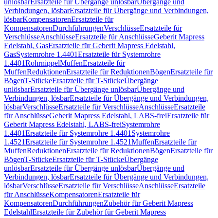
unlösbar
Ersatzteile für Übergänge unlösbar
Übergänge und
Verbindungen, lösbar
Ersatzteile für Übergänge und Verbindungen,
lösbar
Kompensatoren
Ersatzteile für
Kompensatoren
Durchführungen
Verschlüsse
Ersatzteile für
Verschlüsse
Anschlüsse
Ersatzteile für Anschlüsse
Geberit Mapress
Edelstahl, Gas
Ersatzteile für Geberit Mapress Edelstahl,
Gas
Systemrohre 1.4401
Ersatzteile für Systemrohre
1.4401
Rohrnippel
Muffen
Ersatzteile für
Muffen
Reduktionen
Ersatzteile für Reduktionen
Bögen
Ersatzteile für
Bögen
T-Stücke
Ersatzteile für T-Stücke
Übergänge
unlösbar
Ersatzteile für Übergänge unlösbar
Übergänge und
Verbindungen, lösbar
Ersatzteile für Übergänge und Verbindungen,
lösbar
Verschlüsse
Ersatzteile für Verschlüsse
Anschlüsse
Ersatzteile
für Anschlüsse
Geberit Mapress Edelstahl, LABS-frei
Ersatzteile für
Geberit Mapress Edelstahl, LABS-frei
Systemrohre
1.4401
Ersatzteile für Systemrohre 1.4401
Systemrohre
1.4521
Ersatzteile für Systemrohre 1.4521
Muffen
Ersatzteile für
Muffen
Reduktionen
Ersatzteile für Reduktionen
Bögen
Ersatzteile für
Bögen
T-Stücke
Ersatzteile für T-Stücke
Übergänge
unlösbar
Ersatzteile für Übergänge unlösbar
Übergänge und
Verbindungen, lösbar
Ersatzteile für Übergänge und Verbindungen,
lösbar
Verschlüsse
Ersatzteile für Verschlüsse
Anschlüsse
Ersatzteile
für Anschlüsse
Kompensatoren
Ersatzteile für
Kompensatoren
Durchführungen
Zubehör für Geberit Mapress
Edelstahl
Ersatzteile für Zubehör für Geberit Mapress