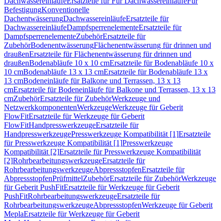
Dachwassereinläufe
Ersatzteile für Für Dachwassereinläufe
Für
Befestigung
Konventionelle
Dachentwässerung
Dachwassereinläufe
Ersatzteile für
Dachwassereinläufe
Dampfsperrenelemente
Ersatzteile für
Dampfsperrenelemente
Zubehör
Ersatzteile für
Zubehör
Bodenentwässerung
Flächenentwässerung für drinnen und
draußen
Ersatzteile für Flächenentwässerung für drinnen und
draußen
Bodenabläufe 10 x 10 cm
Ersatzteile für Bodenabläufe 10 x
10 cm
Bodenabläufe 13 x 13 cm
Ersatzteile für Bodenabläufe 13 x
13 cm
Bodeneinläufe für Balkone und Terrassen, 13 x 13
cm
Ersatzteile für Bodeneinläufe für Balkone und Terrassen, 13 x 13
cm
Zubehör
Ersatzteile für Zubehör
Werkzeuge und
Netzwerkkomponenten
Werkzeuge
Werkzeuge für Geberit
FlowFit
Ersatzteile für Werkzeuge für Geberit
FlowFit
Handpresswerkzeuge
Ersatzteile für
Handpresswerkzeuge
Presswerkzeuge Kompatibilität [1]
Ersatzteile
für Presswerkzeuge Kompatibilität [1]
Presswerkzeuge
Kompatibilität [2]
Ersatzteile für Presswerkzeuge Kompatibilität
[2]
Rohrbearbeitungswerkzeuge
Ersatzteile für
Rohrbearbeitungswerkzeuge
Abpressstopfen
Ersatzteile für
Abpressstopfen
Prüfmittel
Zubehör
Ersatzteile für Zubehör
Werkzeuge
für Geberit PushFit
Ersatzteile für Werkzeuge für Geberit
PushFit
Rohrbearbeitungswerkzeuge
Ersatzteile für
Rohrbearbeitungswerkzeuge
Abpressstopfen
Werkzeuge für Geberit
Mepla
Ersatzteile für Werkzeuge für Geberit