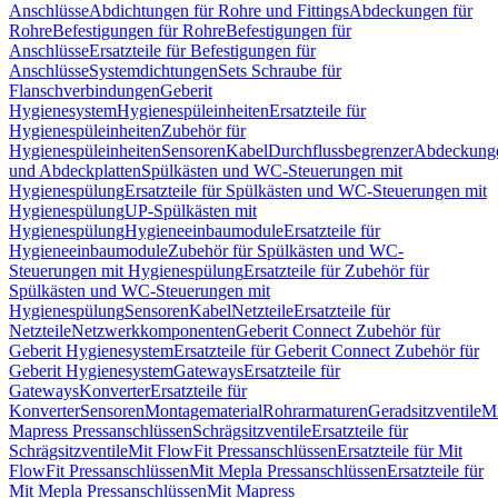
Anschlüsse
Abdichtungen für Rohre und Fittings
Abdeckungen für
Rohre
Befestigungen für Rohre
Befestigungen für
Anschlüsse
Ersatzteile für Befestigungen für
Anschlüsse
Systemdichtungen
Sets Schraube für
Flanschverbindungen
Geberit
Hygienesystem
Hygienespüleinheiten
Ersatzteile für
Hygienespüleinheiten
Zubehör für
Hygienespüleinheiten
Sensoren
Kabel
Durchflussbegrenzer
Abdeckung
und Abdeckplatten
Spülkästen und WC-Steuerungen mit
Hygienespülung
Ersatzteile für Spülkästen und WC-Steuerungen mit
Hygienespülung
UP-Spülkästen mit
Hygienespülung
Hygieneeinbaumodule
Ersatzteile für
Hygieneeinbaumodule
Zubehör für Spülkästen und WC-
Steuerungen mit Hygienespülung
Ersatzteile für Zubehör für
Spülkästen und WC-Steuerungen mit
Hygienespülung
Sensoren
Kabel
Netzteile
Ersatzteile für
Netzteile
Netzwerkkomponenten
Geberit Connect Zubehör für
Geberit Hygienesystem
Ersatzteile für Geberit Connect Zubehör für
Geberit Hygienesystem
Gateways
Ersatzteile für
Gateways
Konverter
Ersatzteile für
Konverter
Sensoren
Montagematerial
Rohrarmaturen
Geradsitzventile
Mi
Mapress Pressanschlüssen
Schrägsitzventile
Ersatzteile für
Schrägsitzventile
Mit FlowFit Pressanschlüssen
Ersatzteile für Mit
FlowFit Pressanschlüssen
Mit Mepla Pressanschlüssen
Ersatzteile für
Mit Mepla Pressanschlüssen
Mit Mapress