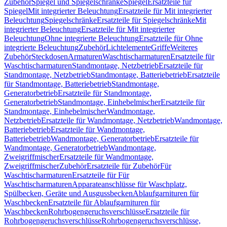
Zubehör
Spiegel und Spiegelschränke
Spiegel
Ersatzteile für
Spiegel
Mit integrierter Beleuchtung
Ersatzteile für Mit integrierter
Beleuchtung
Spiegelschränke
Ersatzteile für Spiegelschränke
Mit
integrierter Beleuchtung
Ersatzteile für Mit integrierter
Beleuchtung
Ohne integrierte Beleuchtung
Ersatzteile für Ohne
integrierte Beleuchtung
Zubehör
Lichtelemente
Griffe
Weiteres
Zubehör
Steckdosen
Armaturen
Waschtischarmaturen
Ersatzteile für
Waschtischarmaturen
Standmontage, Netzbetrieb
Ersatzteile für
Standmontage, Netzbetrieb
Standmontage, Batteriebetrieb
Ersatzteile
für Standmontage, Batteriebetrieb
Standmontage,
Generatorbetrieb
Ersatzteile für Standmontage,
Generatorbetrieb
Standmontage, Einhebelmischer
Ersatzteile für
Standmontage, Einhebelmischer
Wandmontage,
Netzbetrieb
Ersatzteile für Wandmontage, Netzbetrieb
Wandmontage,
Batteriebetrieb
Ersatzteile für Wandmontage,
Batteriebetrieb
Wandmontage, Generatorbetrieb
Ersatzteile für
Wandmontage, Generatorbetrieb
Wandmontage,
Zweigriffmischer
Ersatzteile für Wandmontage,
Zweigriffmischer
Zubehör
Ersatzteile für Zubehör
Für
Waschtischarmaturen
Ersatzteile für Für
Waschtischarmaturen
Apparateanschlüsse für Waschplatz,
Spülbecken, Geräte und Ausgussbecken
Ablaufgarnituren für
Waschbecken
Ersatzteile für Ablaufgarnituren für
Waschbecken
Rohrbogengeruchsverschlüsse
Ersatzteile für
Rohrbogengeruchsverschlüsse
Rohrbogengeruchsverschlüsse,