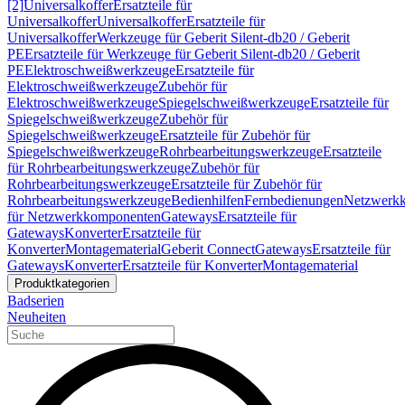
[2]
Universalkoffer
Ersatzteile für
Universalkoffer
Universalkoffer
Ersatzteile für
Universalkoffer
Werkzeuge für Geberit Silent-db20 / Geberit
PE
Ersatzteile für Werkzeuge für Geberit Silent-db20 / Geberit
PE
Elektroschweißwerkzeuge
Ersatzteile für
Elektroschweißwerkzeuge
Zubehör für
Elektroschweißwerkzeuge
Spiegelschweißwerkzeuge
Ersatzteile für
Spiegelschweißwerkzeuge
Zubehör für
Spiegelschweißwerkzeuge
Ersatzteile für Zubehör für
Spiegelschweißwerkzeuge
Rohrbearbeitungswerkzeuge
Ersatzteile
für Rohrbearbeitungswerkzeuge
Zubehör für
Rohrbearbeitungswerkzeuge
Ersatzteile für Zubehör für
Rohrbearbeitungswerkzeuge
Bedienhilfen
Fernbedienungen
Netzwerk
für Netzwerkkomponenten
Gateways
Ersatzteile für
Gateways
Konverter
Ersatzteile für
Konverter
Montagematerial
Geberit Connect
Gateways
Ersatzteile für
Gateways
Konverter
Ersatzteile für Konverter
Montagematerial
Produktkategorien
Badserien
Neuheiten