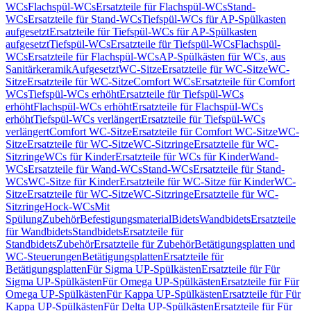
WCs
Flachspül-WCs
Ersatzteile für Flachspül-WCs
Stand-
WCs
Ersatzteile für Stand-WCs
Tiefspül-WCs für AP-Spülkasten
aufgesetzt
Ersatzteile für Tiefspül-WCs für AP-Spülkasten
aufgesetzt
Tiefspül-WCs
Ersatzteile für Tiefspül-WCs
Flachspül-
WCs
Ersatzteile für Flachspül-WCs
AP-Spülkästen für WCs, aus
Sanitärkeramik
Aufgesetzt
WC-Sitze
Ersatzteile für WC-Sitze
WC-
Sitze
Ersatzteile für WC-Sitze
Comfort WCs
Ersatzteile für Comfort
WCs
Tiefspül-WCs erhöht
Ersatzteile für Tiefspül-WCs
erhöht
Flachspül-WCs erhöht
Ersatzteile für Flachspül-WCs
erhöht
Tiefspül-WCs verlängert
Ersatzteile für Tiefspül-WCs
verlängert
Comfort WC-Sitze
Ersatzteile für Comfort WC-Sitze
WC-
Sitze
Ersatzteile für WC-Sitze
WC-Sitzringe
Ersatzteile für WC-
Sitzringe
WCs für Kinder
Ersatzteile für WCs für Kinder
Wand-
WCs
Ersatzteile für Wand-WCs
Stand-WCs
Ersatzteile für Stand-
WCs
WC-Sitze für Kinder
Ersatzteile für WC-Sitze für Kinder
WC-
Sitze
Ersatzteile für WC-Sitze
WC-Sitzringe
Ersatzteile für WC-
Sitzringe
Hock-WCs
Mit
Spülung
Zubehör
Befestigungsmaterial
Bidets
Wandbidets
Ersatzteile
für Wandbidets
Standbidets
Ersatzteile für
Standbidets
Zubehör
Ersatzteile für Zubehör
Betätigungsplatten und
WC-Steuerungen
Betätigungsplatten
Ersatzteile für
Betätigungsplatten
Für Sigma UP-Spülkästen
Ersatzteile für Für
Sigma UP-Spülkästen
Für Omega UP-Spülkästen
Ersatzteile für Für
Omega UP-Spülkästen
Für Kappa UP-Spülkästen
Ersatzteile für Für
Kappa UP-Spülkästen
Für Delta UP-Spülkästen
Ersatzteile für Für