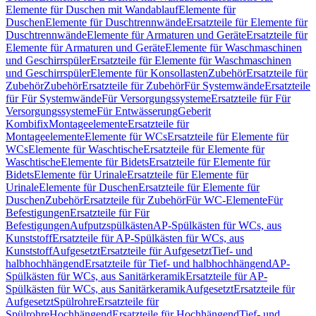
Elemente für Duschen mit Wandablauf
Elemente für
Duschen
Elemente für Duschtrennwände
Ersatzteile für Elemente für
Duschtrennwände
Elemente für Armaturen und Geräte
Ersatzteile für
Elemente für Armaturen und Geräte
Elemente für Waschmaschinen
und Geschirrspüler
Ersatzteile für Elemente für Waschmaschinen
und Geschirrspüler
Elemente für Konsollasten
Zubehör
Ersatzteile für
Zubehör
Zubehör
Ersatzteile für Zubehör
Für Systemwände
Ersatzteile
für Für Systemwände
Für Versorgungssysteme
Ersatzteile für Für
Versorgungssysteme
Für Entwässerung
Geberit
Kombifix
Montageelemente
Ersatzteile für
Montageelemente
Elemente für WCs
Ersatzteile für Elemente für
WCs
Elemente für Waschtische
Ersatzteile für Elemente für
Waschtische
Elemente für Bidets
Ersatzteile für Elemente für
Bidets
Elemente für Urinale
Ersatzteile für Elemente für
Urinale
Elemente für Duschen
Ersatzteile für Elemente für
Duschen
Zubehör
Ersatzteile für Zubehör
Für WC-Elemente
Für
Befestigungen
Ersatzteile für Für
Befestigungen
Aufputzspülkästen
AP-Spülkästen für WCs, aus
Kunststoff
Ersatzteile für AP-Spülkästen für WCs, aus
Kunststoff
Aufgesetzt
Ersatzteile für Aufgesetzt
Tief- und
halbhochhängend
Ersatzteile für Tief- und halbhochhängend
AP-
Spülkästen für WCs, aus Sanitärkeramik
Ersatzteile für AP-
Spülkästen für WCs, aus Sanitärkeramik
Aufgesetzt
Ersatzteile für
Aufgesetzt
Spülrohre
Ersatzteile für
Spülrohre
Hochhängend
Ersatzteile für Hochhängend
Tief- und