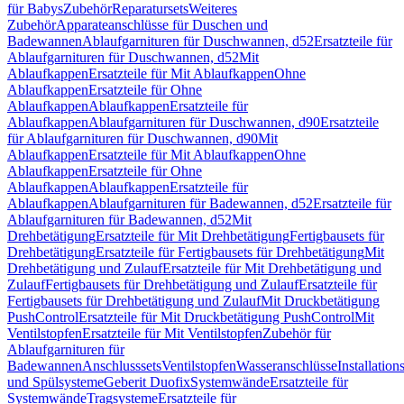
für Babys
Zubehör
Reparatursets
Weiteres
Zubehör
Apparateanschlüsse für Duschen und
Badewannen
Ablaufgarnituren für Duschwannen, d52
Ersatzteile für
Ablaufgarnituren für Duschwannen, d52
Mit
Ablaufkappen
Ersatzteile für Mit Ablaufkappen
Ohne
Ablaufkappen
Ersatzteile für Ohne
Ablaufkappen
Ablaufkappen
Ersatzteile für
Ablaufkappen
Ablaufgarnituren für Duschwannen, d90
Ersatzteile
für Ablaufgarnituren für Duschwannen, d90
Mit
Ablaufkappen
Ersatzteile für Mit Ablaufkappen
Ohne
Ablaufkappen
Ersatzteile für Ohne
Ablaufkappen
Ablaufkappen
Ersatzteile für
Ablaufkappen
Ablaufgarnituren für Badewannen, d52
Ersatzteile für
Ablaufgarnituren für Badewannen, d52
Mit
Drehbetätigung
Ersatzteile für Mit Drehbetätigung
Fertigbausets für
Drehbetätigung
Ersatzteile für Fertigbausets für Drehbetätigung
Mit
Drehbetätigung und Zulauf
Ersatzteile für Mit Drehbetätigung und
Zulauf
Fertigbausets für Drehbetätigung und Zulauf
Ersatzteile für
Fertigbausets für Drehbetätigung und Zulauf
Mit Druckbetätigung
PushControl
Ersatzteile für Mit Druckbetätigung PushControl
Mit
Ventilstopfen
Ersatzteile für Mit Ventilstopfen
Zubehör für
Ablaufgarnituren für
Badewannen
Anschlusssets
Ventilstopfen
Wasseranschlüsse
Installation
und Spülsysteme
Geberit Duofix
Systemwände
Ersatzteile für
Systemwände
Tragsysteme
Ersatzteile für