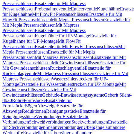
Pressanschlüssen
Ersatzteile für Mit Mapress
Pressanschlüssen
Probenahmeventile
Entleerventile
Kugelhähne
Ersatzt
für Kugelhähne
Mit FlowFit Pressanschlüssen
Ersatzteile für Mit
FlowFit Pressanschlüssen
Mit Mepla Pressanschlüssen
Ersatzteile für
Mit Mepla Pressanschlüssen
Mit Mapress
Pressanschlüssen
Ersatzteile für Mit Mapress
Pressanschlüssen
Kugelhähne für UP-Montage
Ersatzteile für
Kugelhähne für UP-Montage
Mit FlowFit
Pressanschlüssen
Ersatzteile für Mit FlowFit Pressanschlüssen
Mit
Mepla Pressanschlüssen
Ersatzteile für Mit Mepla
Pressanschlüssen
Mit Mapress Pressanschlüssen
Ersatzteile für Mit
Mapress Pressanschlüssen
Mit Gewindeanschlüssen
Ersatzteile für
Mit Gewindeanschlüssen
Rückschlagventile
Ersatzteile für
Rückschlagventile
Mit Mapress Pressanschlüssen
Ersatzteile für Mit
Mapress Pressanschlüssen
Wasserzählerstrecken für UP-
Montage
Ersatzteile für Wasserzählerstrecken für UP-Montage
Mit
Gewindeanschlüssen
Ersatzteile für Mit
Gewindeanschlüssen
Gebäude-Entwässerungssysteme
Geberit Silent-
db20
Rohre
Formstücke
Ersatzteile für
Formstücke
Bögen
Abzweige
Ersatzteile für
Abzweige
Reduktionen
Reinigungsstücke
Ersatzteile für
Reinigungsstücke
Verbindungen
Ersatzteile für
Verbindungen
Schweißverbindungen
Steckverbindungen
Ersatzteile
für Steckverbindungen
Spannverbindungen
Übergänge auf andere
Werkstoffe
Ersatzteile für Übergänge auf andere