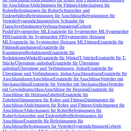
für Anschlüsse
Abdichtungen für Fittings
Abdeckungen für
Rohre
Befestigungen für Rohre
Schutzrohre und
Einlegehilfen
Befestigungen für Anschlüsse
Befestigungen für
Verteiler
Systemdichtungen
Sets Schraube für
Flanschverbindungen
Verbrauchsmaterial
Geberit
PushFit
Systemrohre ML
Ersatzteile für Systemrohre ML
Systemrohre
PB
Ersatzteile für Systemrohre PB
Systemrohre Heizung
ML
Ersatzteile für Systemrohre Heizung ML
Fittings
Ersatzteile für
Fittings
Kupplungen
Ersatzteile für
Kupplungen
Reduktionen
Ersatzteile für
Reduktionen
Winkel
Ersatzteile für Winkel
T-Stücke
Ersatzteile für T-
Stücke
Übergänge unlösbar
Ersatzteile für Übergänge
unlösbar
Übergänge und Verbindungen, lösbar
Ersatzteile für
Übergänge und Verbindungen, lösbar
Anschlussdosen
Ersatzteile für
Anschlussdosen
Anschlüsse
Ersatzteile für Anschlüsse
Verteiler mit
Steckanschluss
Ersatzteile für Verteiler mit Steckanschluss
Verteiler
mit Gewindeanschluss
Anschlüsse für Heizung
Ersatzteile für
Anschlüsse für Heizung
Zubehör
Ersatzteile für
Zubehör
Dämmungen für Rohre und Fittings
Dämmungen für
Anschlüsse
Abdichtungen für Rohre und Fittings
Abdichtungen für
Anschlüsse
Abdeckungen für Rohre
Befestigungen für
Rohre
Schutzrohre und Einlegehilfen
Befestigungen für
Anschlüsse
Ersatzteile für Befestigungen für
Anschlüsse
Befestigungen für Verteiler
Systemdichtungen
Geberit