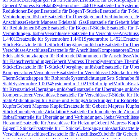
Geberit Mapress Edelstahl
Systemrohre 1.4401
Ersatzteile für System
Reduktionen
Bögen
Ersatzteile für Bögen
T-Stücke
Ersatzteile für T-St
Verbindungen, lösbar
Ersatzteile für Übergänge und Verbindungen, lö
Anschlüsse
Geberit Mapress Edelstahl, Gas
Ersatzteile für Geberit Ma
für Reduktionen
Bögen
Ersatzteile für Bögen
T-Stücke
Ersatzteile für T
Verbindungen, lösbar
Verschlüsse
Ersatzteile für Verschlüsse
Anschlüss
1.4401
Ersatzteile für Systemrohre 1.4401
Systemrohre 1.4521
Ersatzt
Stücke
Ersatzteile für T-Stücke
Übergänge unlösbar
Ersatzteile für Üb
Verschlüsse
Anschlüsse
Ersatzteile für Anschlüsse
Kompensatoren
Ersa
Edelstahl
Schutzkappen für Rohrende
Dämmungen für Anschlüsse
Abd
für Flanschverbindungen
Geberit Mapress Therm
Systemrohre Therm
F
Stücke
Ersatzteile für T-Stücke
Übergänge unlösbar
Ersatzteile für Üb
Kompensatoren
Verschlüsse
Ersatzteile für Verschlüsse
T-Stücke für H
Therm
Schutzkappen für Rohrende
Systemdichtungen
Sets Schraube f
Stahl
Systemrohre 1.0034
Systemrohre 1.0215
Rohrnippel
Muffen
Ersat
für Kreuzstücke
Übergänge unlösbar
Ersatzteile für Übergänge unlösb
Kompensatoren
Verschlüsse
Ersatzteile für Verschlüsse
T-Stücke für H
Stahl
Abdichtungen für Rohre und Fittings
Abdeckungen für Rohre
Be
Kupfer
Geberit Mapress Kupfer
Ersatzteile für Geberit Mapress Kupfe
Stücke
Innenliegende Zirkulation
Ersatzteile für Innenliegende Zirkula
lösbar
Ersatzteile für Übergänge und Verbindungen, lösbar
Verschlüsse
Heizung
Ersatzteile für Anschlüsse für Heizung
Geberit Mapress Kupfe
Bögen
T-Stücke
Ersatzteile für T-Stücke
Übergänge unlösbar
Ersatzteil
Verschlüsse
Anschlüsse
Ersatzteile für Anschlüsse
Zubehör für Geberit