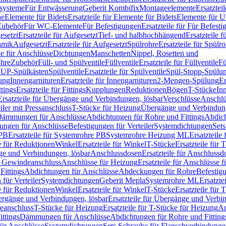
ssysteme
Für Entwässerung
Geberit Kombifix
Montageelemente
Ersatztei
he
Elemente für Bidets
Ersatzteile für Elemente für Bidets
Elemente für U
 Zubehör
Für WC-Elemente
Für Befestigungen
Ersatzteile für Für Befest
esetzt
Ersatzteile für Aufgesetzt
Tief- und halbhochhängend
Ersatzteile 
amik
Aufgesetzt
Ersatzteile für Aufgesetzt
Spülrohre
Ersatzteile für Spülr
le für Anschlüsse
Dichtungen
Manschetten
Nippel, Rosetten und
ohre
Zubehör
Füll- und Spülventile
Füllventile
Ersatzteile für Füllventile
Fü
ür UP-Spülkästen
Spülventile
Ersatzteile für Spülventile
Spül-Stopp-Spülu
ung
Innengarnituren
Ersatzteile für Innengarnituren
2-Mengen-Spülung
Er
ttings
Ersatzteile für Fittings
Kupplungen
Reduktionen
Bögen
T-Stücke
In
Ersatzteile für Übergänge und Verbindungen, lösbar
Verschlüsse
Anschlü
iler mit Pressanschluss
T-Stücke für Heizung
Übergänge und Verbindung
ämmungen für Anschlüsse
Abdichtungen für Rohre und Fittings
Abdich
gungen für Anschlüsse
Befestigungen für Verteiler
Systemdichtungen
Set
 PB
Ersatzteile für Systemrohre PB
Systemrohre Heizung ML
Ersatzteil
le für Reduktionen
Winkel
Ersatzteile für Winkel
T-Stücke
Ersatzteile für 
nge und Verbindungen, lösbar
Anschlussdosen
Ersatzteile für Anschlussd
it Gewindeanschluss
Anschlüsse für Heizung
Ersatzteile für Anschlüsse 
Fittings
Abdichtungen für Anschlüsse
Abdeckungen für Rohre
Befestig
für Verteiler
Systemdichtungen
Geberit Mepla
Systemrohre ML
Ersatzte
le für Reduktionen
Winkel
Ersatzteile für Winkel
T-Stücke
Ersatzteile für 
rgänge und Verbindungen, lösbar
Ersatzteile für Übergänge und Verbi
deanschluss
T-Stücke für Heizung
Ersatzteile für T-Stücke für Heizung
An
ttings
Dämmungen für Anschlüsse
Abdichtungen für Rohre und Fitting
für Anschlüsse
Systemdichtungen
Sets Schraube für Flanschverbindung