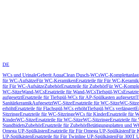
DE
WCs und Urinale
Geberit AquaClean Dusch-WCs
WC-Komplettanlag
für WC-Aufsätze
Für WC-Keramiken
Ersatzteile für Für WC-Kerami
für Für WC-Aufsätze
Zubehör
Ersatzteile für Zubehör
Für WC-Komplet
WC-Sitze
Wand-WCs
Ersatzteile für Wand-WCs
Tiefspül-WCs
Ersatzt
aufgesetzt
Ersatzteile für Tiefspül-WCs für AP-Spülkasten aufgesetzt
T
Sanitärkeramik
Aufgesetzt
WC-Sitze
Ersatzteile für WC-Sitze
WC-Sitze
erhöht
Ersatzteile für Flachspül-WCs erhöht
Tiefspül-WCs verlängert
E
Sitzringe
Ersatzteile für WC-Sitzringe
WCs für Kinder
Ersatzteile für 
Kinder
WC-Sitze
Ersatzteile für WC-Sitze
WC-Sitzringe
Ersatzteile fü
Standbidets
Zubehör
Ersatzteile für Zubehör
Betätigungsplatten und W
Omega UP-Spülkästen
Ersatzteile für Für Omega UP-Spülkästen
Für 
UP-Spülkästen
Ersatzteile für Für Twinline UP-Spülkästen
Für 300T U