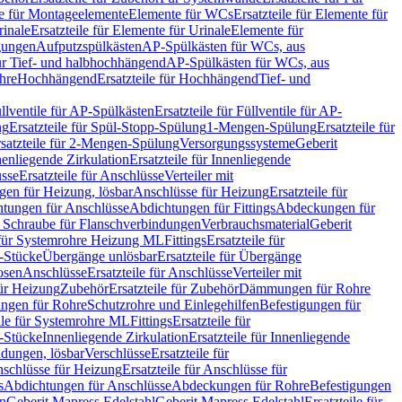
le für Montageelemente
Elemente für WCs
Ersatzteile für Elemente für
rinale
Ersatzteile für Elemente für Urinale
Elemente für
igungen
Aufputzspülkästen
AP-Spülkästen für WCs, aus
für Tief- und halbhochhängend
AP-Spülkästen für WCs, aus
ohre
Hochhängend
Ersatzteile für Hochhängend
Tief- und
llventile für AP-Spülkästen
Ersatzteile für Füllventile für AP-
ng
Ersatzteile für Spül-Stopp-Spülung
1-Mengen-Spülung
Ersatzteile für
satzteile für 2-Mengen-Spülung
Versorgungssysteme
Geberit
nenliegende Zirkulation
Ersatzteile für Innenliegende
sse
Ersatzteile für Anschlüsse
Verteiler mit
en für Heizung, lösbar
Anschlüsse für Heizung
Ersatzteile für
tungen für Anschlüsse
Abdichtungen für Fittings
Abdeckungen für
s Schraube für Flanschverbindungen
Verbrauchsmaterial
Geberit
e für Systemrohre Heizung ML
Fittings
Ersatzteile für
T-Stücke
Übergänge unlösbar
Ersatzteile für Übergänge
osen
Anschlüsse
Ersatzteile für Anschlüsse
Verteiler mit
für Heizung
Zubehör
Ersatzteile für Zubehör
Dämmungen für Rohre
ungen für Rohre
Schutzrohre und Einlegehilfen
Befestigungen für
ile für Systemrohre ML
Fittings
Ersatzteile für
T-Stücke
Innenliegende Zirkulation
Ersatzteile für Innenliegende
ndungen, lösbar
Verschlüsse
Ersatzteile für
schlüsse für Heizung
Ersatzteile für Anschlüsse für
s
Abdichtungen für Anschlüsse
Abdeckungen für Rohre
Befestigungen
en
Geberit Mapress Edelstahl
Geberit Mapress Edelstahl
Ersatzteile für