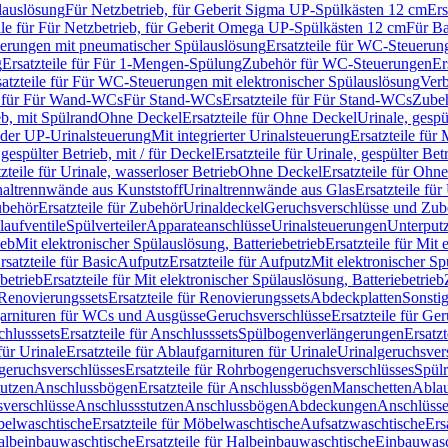
lauslösung
Für Netzbetrieb, für Geberit Sigma UP-Spülkästen 12 cm
Ers
ile für Für Netzbetrieb, für Geberit Omega UP-Spülkästen 12 cm
Für Ba
rungen mit pneumatischer Spülauslösung
Ersatzteile für WC-Steuerun
g
Ersatzteile für Für 1-Mengen-Spülung
Zubehör für WC-Steuerungen
Er
satzteile für Für WC-Steuerungen mit elektronischer Spülauslösung
Ver
le für Für Wand-WCs
Für Stand-WCs
Ersatzteile für Für Stand-WCs
Zube
ieb, mit Spülrand
Ohne Deckel
Ersatzteile für Ohne Deckel
Urinale, gespü
 oder UP-Urinalsteuerung
Mit integrierter Urinalsteuerung
Ersatzteile für 
 gespülter Betrieb, mit / für Deckel
Ersatzteile für Urinale, gespülter Bet
zteile für Urinale, wasserloser Betrieb
Ohne Deckel
Ersatzteile für Ohn
inaltrennwände aus Kunststoff
Urinaltrennwände aus Glas
Ersatzteile fü
behör
Ersatzteile für Zubehör
Urinaldeckel
Geruchsverschlüsse und Zub
aufventile
Spülverteiler
Apparateanschlüsse
Urinalsteuerungen
Unterput
ieb
Mit elektronischer Spülauslösung, Batteriebetrieb
Ersatzteile für Mit
rsatzteile für Basic
Aufputz
Ersatzteile für Aufputz
Mit elektronischer Sp
betrieb
Ersatzteile für Mit elektronischer Spülauslösung, Batteriebetrieb
Renovierungssets
Ersatzteile für Renovierungssets
Abdeckplatten
Sonsti
fgarnituren für WCs und Ausgüsse
Geruchsverschlüsse
Ersatzteile für Ge
hlusssets
Ersatzteile für Anschlusssets
Spülbogenverlängerungen
Ersatz
für Urinale
Ersatzteile für Ablaufgarnituren für Urinale
Urinalgeruchsver
eruchsverschlüsses
Ersatzteile für Rohrbogengeruchsverschlüsses
Spül
tutzen
Anschlussbögen
Ersatzteile für Anschlussbögen
Manschetten
Ablau
sverschlüsse
Anschlussstutzen
Anschlussbögen
Abdeckungen
Anschlüss
elwaschtische
Ersatzteile für Möbelwaschtische
Aufsatzwaschtische
Ers
albeinbauwaschtische
Ersatzteile für Halbeinbauwaschtische
Einbauwasc