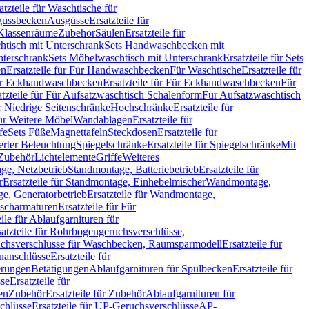
atzteile für Waschtische für
sgussbecken
Ausgüsse
Ersatzteile für
r Klassenräume
Zubehör
Säulen
Ersatzteile für
htisch mit Unterschrank
Sets Handwaschbecken mit
Unterschrank
Sets Möbelwaschtisch mit Unterschrank
Ersatzteile für Sets
en
Ersatzteile für Für Handwaschbecken
Für Waschtische
Ersatzteile für
r Eckhandwaschbecken
Ersatzteile für Für Eckhandwaschbecken
Für
atzteile für Für Aufsatzwaschtisch Schalenform
Für Aufsatzwaschtisch
ür Niedrige Seitenschränke
Hochschränke
Ersatzteile für
für Weitere Möbel
Wandablagen
Ersatzteile für
fe
Sets Füße
Magnettafeln
Steckdosen
Ersatzteile für
ierter Beleuchtung
Spiegelschränke
Ersatzteile für Spiegelschränke
Mit
Zubehör
Lichtelemente
Griffe
Weiteres
age, Netzbetrieb
Standmontage, Batteriebetrieb
Ersatzteile für
r
Ersatzteile für Standmontage, Einhebelmischer
Wandmontage,
, Generatorbetrieb
Ersatzteile für Wandmontage,
ischarmaturen
Ersatzteile für Für
eile für Ablaufgarnituren für
satzteile für Rohrbogengeruchsverschlüsse,
chsverschlüsse für Waschbecken, Raumsparmodell
Ersatzteile für
anschlüsse
Ersatzteile für
erungen
Betätigungen
Ablaufgarnituren für Spülbecken
Ersatzteile für
se
Ersatzteile für
en
Zubehör
Ersatzteile für Zubehör
Ablaufgarnituren für
chlüsse
Ersatzteile für UP-Geruchsverschlüsse
AP-