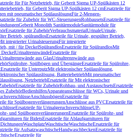
atzteile für Für Netzbetrieb, für Geberit Sigma UP-Spülkästen 12
tteriebetrieb, für Geberit Sigma UP-Spülkästen 12 cm
Ersatzteile für
gen mit pneumatischer Spülauslösung
Für 2-Mengen-
satzteile für Zubehör für WC-Steuerungen
Rohbausets
Ersatzteile für
bindungen
Geberit Monolith Sanitärmodule
Sanitärmodule für
hör
Ersatzteile für Zubehör
Verbrauchsmaterial
Urinale
Urinale,
lter Betrieb, spülrandlos
Ersatzteile für Urinale, gespülter Betrieb,
Mit integrierter Urinalsteuerung
Für integrierte
rieb, mit / für Deckel
Spülrandlos
Ersatzteile für Spülrandlos
Mit
e Deckel
Urinaltrennwände
Ersatzteile für
r Urinaltrennwände aus Glas
Urinaltrennwände aus
ehör
Spülrohre, Spülbögen und Übergänge
Ersatzteile für Spülrohre,
z
Ersatzteile für Unterputz
Mit elektronischer Spülauslösung,
 elektronischer Spülauslösung, Batteriebetrieb
Mit pneumatischer
ülauslösung, Netzbetrieb
Ersatzteile für Mit elektronischer
Zubehör
Ersatzteile für Zubehör
Rohbau- und Austauschsets
Ersatzteile
ges Zubehör
Bedienhilfen
Apparateanschlüsse für WCs, Urinale und
ruchsverschlüsse
Anschlussbögen
Ersatzteile für
teile für Spülbogenverlängerungen
Anschlüsse aus PVC
Ersatzteile für
schlüsse
Ersatzteile für Urinalgeruchsverschlüsse
UP-
rohr- und Spülbogenverlängerungen
Ersatzteile für Spülrohr- und
fgarnituren für Bidets
Ersatzteile für Ablaufgarnituren für
e
Dichtungen
Waschplatz
Waschtische
Waschtische
Ersatzteile für
atzteile für Aufsatzwaschtische
Handwaschbecken
Ersatzteile für
htische
Ersatzteile für