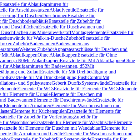
Ersatzteile für Ablaufgarnituren für
teile für Anschlussstutzen
Ablaufventile
Ersatzteile für
wässerung für Duschen
Duschrinnen
Ersatzteile für
 für Duschbodenabläufe
Ersatzteile für Zubehör für
 und Duschflächen
Ersatzteile für Duschwannen und
ür Duschflächen aus Mineralwerkstoff
Montageelemente
Ersatzteile für
chseitenwände für Walk-in-Dusche
Zubehör
Ersatzteile für
geboxen
Zubehör
Badewannen
Badewannen aus
aratursets
Weiteres Zubehör
Apparateanschlüsse für Duschen und
ür Mit Ablaufkappen
Ohne Ablaufkappen
Ersatzteile für Ohne
hwannen, d90
Mit Ablaufkappen
Ersatzteile für Mit Ablaufkappen
Ohne
le für Ablaufgarnituren für Badewannen, d52
Mit
tätigung und Zulauf
Ersatzteile für Mit Drehbetätigung und
trol
Ersatzteile für Mit Druckbetätigung PushControl
Mit
allations- und Spülsysteme
Geberit Duofix
Systemwände
Ersatzteile für
eelemente
Elemente für WCs
Ersatzteile für Elemente für WCs
Elemente
le für Elemente für Urinale
Elemente für Duschen mit
- und Badewannen
Elemente für Duschtrennwände
Ersatzteile für
für Elemente für Armaturen
Elemente für Waschmaschinen und
llasten
Elemente für Küchenspülen
Ersatzteile für Elemente für
satzteile für Zubehör für Vorfertigung
Zubehör für
e für Waschtische
Ersatzteile für Elemente für Waschtische
Elemente
rsatzteile für Elemente für Duschen mit Wandablauf
Elemente für
lemente für Armaturen und Geräte
Elemente für Waschmaschinen und
behör
Ersatzteile für Zubehör
Für Systemwände
Ersatzteile für Für