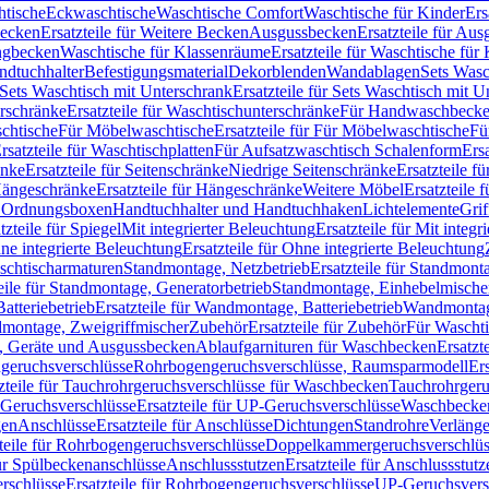
htische
Eckwaschtische
Waschtische Comfort
Waschtische für Kinder
Ers
Becken
Ersatzteile für Weitere Becken
Ausgussbecken
Ersatzteile für Au
ngbecken
Waschtische für Klassenräume
Ersatzteile für Waschtische fü
ndtuchhalter
Befestigungsmaterial
Dekorblenden
Wandablagen
Sets Wasc
Sets Waschtisch mit Unterschrank
Ersatzteile für Sets Waschtisch mit 
rschränke
Ersatzteile für Waschtischunterschränke
Für Handwaschbeck
schtische
Für Möbelwaschtische
Ersatzteile für Für Möbelwaschtische
Fü
rsatzteile für Waschtischplatten
Für Aufsatzwaschtisch Schalenform
Ers
änke
Ersatzteile für Seitenschränke
Niedrige Seitenschränke
Ersatzteile f
ängeschränke
Ersatzteile für Hängeschränke
Weitere Möbel
Ersatzteile 
d Ordnungsboxen
Handtuchhalter und Handtuchhaken
Lichtelemente
Grif
tzteile für Spiegel
Mit integrierter Beleuchtung
Ersatzteile für Mit integr
ne integrierte Beleuchtung
Ersatzteile für Ohne integrierte Beleuchtung
aschtischarmaturen
Standmontage, Netzbetrieb
Ersatzteile für Standmont
eile für Standmontage, Generatorbetrieb
Standmontage, Einhebelmische
tteriebetrieb
Ersatzteile für Wandmontage, Batteriebetrieb
Wandmontage
ndmontage, Zweigriffmischer
Zubehör
Ersatzteile für Zubehör
Für Wascht
n, Geräte und Ausgussbecken
Ablaufgarnituren für Waschbecken
Ersatzt
ngeruchsverschlüsse
Rohrbogengeruchsverschlüsse, Raumsparmodell
Er
zteile für Tauchrohrgeruchsverschlüsse für Waschbecken
Tauchrohrgeru
Geruchsverschlüsse
Ersatzteile für UP-Geruchsverschlüsse
Waschbecken
en
Anschlüsse
Ersatzteile für Anschlüsse
Dichtungen
Standrohre
Verläng
teile für Rohrbogengeruchsverschlüsse
Doppelkammergeruchsverschlüs
für Spülbeckenanschlüsse
Anschlussstutzen
Ersatzteile für Anschlussstutz
rschlüsse
Ersatzteile für Rohrbogengeruchsverschlüsse
UP-Geruchsvers