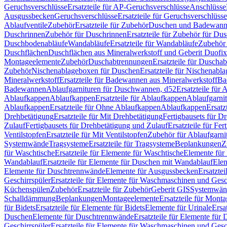
Geruchsverschlüsse
Ersatzteile für AP-Geruchsverschlüsse
Anschlüsse
Ausgussbecken
Geruchsverschlüsse
Ersatzteile für Geruchsverschlüsse
Ablaufventile
Zubehör
Ersatzteile für Zubehör
Duschen und Badewan
Duschrinnen
Zubehör für Duschrinnen
Ersatzteile für Zubehör für Du
Duschbodenabläufe
Wandabläufe
Ersatzteile für Wandabläufe
Zubehör 
Duschflächen
Duschflächen aus Mineralwerkstoff und Geberit Duofix 
Montageelemente
Zubehör
Duschabtrennungen
Ersatzteile für Duscha
Zubehör
Nischenablageboxen für Duschen
Ersatzteile für Nischenab
Mineralwerkstoff
Ersatzteile für Badewannen aus Mineralwerkstoff
Ba
Badewannen
Ablaufgarnituren für Duschwannen, d52
Ersatzteile für
Ablaufkappen
Ablaufkappen
Ersatzteile für Ablaufkappen
Ablaufgarni
Ablaufkappen
Ersatzteile für Ohne Ablaufkappen
Ablaufkappen
Ersatz
Drehbetätigung
Ersatzteile für Mit Drehbetätigung
Fertigbausets für D
Zulauf
Fertigbausets für Drehbetätigung und Zulauf
Ersatzteile für Fe
Ventilstopfen
Ersatzteile für Mit Ventilstopfen
Zubehör für Ablaufgarn
Systemwände
Tragsysteme
Ersatzteile für Tragsysteme
Beplankungen
Z
für Waschtische
Ersatzteile für Elemente für Waschtische
Elemente für 
Wandablauf
Ersatzteile für Elemente für Duschen mit Wandablauf
Ele
Elemente für Duschtrennwände
Elemente für Ausgussbecken
Ersatzte
Geschirrspüler
Ersatzteile für Elemente für Waschmaschinen und Gesc
Küchenspülen
Zubehör
Ersatzteile für Zubehör
Geberit GIS
Systemwän
Schalldämmung
Beplankungen
Montageelemente
Ersatzteile für Mont
für Bidets
Ersatzteile für Elemente für Bidets
Elemente für Urinale
Ersa
Duschen
Elemente für Duschtrennwände
Ersatzteile für Elemente fü
Geschirrspüler
Ersatzteile für Elemente für Waschmaschinen und Gesc