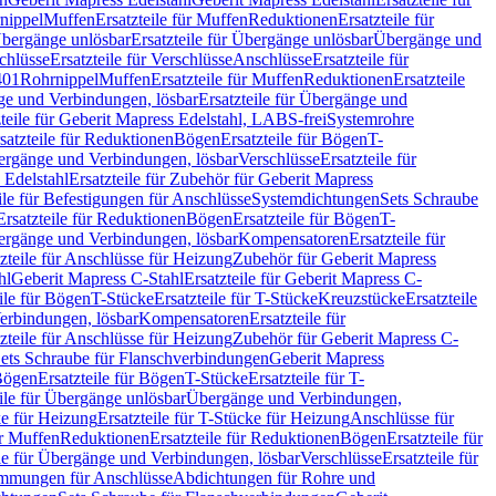
nippel
Muffen
Ersatzteile für Muffen
Reduktionen
Ersatzteile für
bergänge unlösbar
Ersatzteile für Übergänge unlösbar
Übergänge und
chlüsse
Ersatzteile für Verschlüsse
Anschlüsse
Ersatzteile für
401
Rohrnippel
Muffen
Ersatzteile für Muffen
Reduktionen
Ersatzteile
e und Verbindungen, lösbar
Ersatzteile für Übergänge und
zteile für Geberit Mapress Edelstahl, LABS-frei
Systemrohre
satzteile für Reduktionen
Bögen
Ersatzteile für Bögen
T-
bergänge und Verbindungen, lösbar
Verschlüsse
Ersatzteile für
 Edelstahl
Ersatzteile für Zubehör für Geberit Mapress
ile für Befestigungen für Anschlüsse
Systemdichtungen
Sets Schraube
Ersatzteile für Reduktionen
Bögen
Ersatzteile für Bögen
T-
bergänge und Verbindungen, lösbar
Kompensatoren
Ersatzteile für
zteile für Anschlüsse für Heizung
Zubehör für Geberit Mapress
hl
Geberit Mapress C-Stahl
Ersatzteile für Geberit Mapress C-
ile für Bögen
T-Stücke
Ersatzteile für T-Stücke
Kreuzstücke
Ersatzteile
Verbindungen, lösbar
Kompensatoren
Ersatzteile für
zteile für Anschlüsse für Heizung
Zubehör für Geberit Mapress C-
ets Schraube für Flanschverbindungen
Geberit Mapress
Bögen
Ersatzteile für Bögen
T-Stücke
Ersatzteile für T-
eile für Übergänge unlösbar
Übergänge und Verbindungen,
e für Heizung
Ersatzteile für T-Stücke für Heizung
Anschlüsse für
ür Muffen
Reduktionen
Ersatzteile für Reduktionen
Bögen
Ersatzteile für
ile für Übergänge und Verbindungen, lösbar
Verschlüsse
Ersatzteile für
mungen für Anschlüsse
Abdichtungen für Rohre und