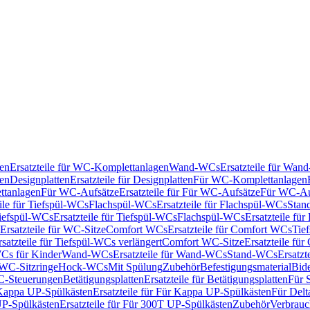
en
Ersatzteile für WC-Komplettanlagen
Wand-WCs
Ersatzteile für Wa
ken
Designplatten
Ersatzteile für Designplatten
Für WC-Komplettanlagen
tanlagen
Für WC-Aufsätze
Ersatzteile für Für WC-Aufsätze
Für WC-Au
eile für Tiefspül-WCs
Flachspül-WCs
Ersatzteile für Flachspül-WCs
Stan
iefspül-WCs
Ersatzteile für Tiefspül-WCs
Flachspül-WCs
Ersatzteile fü
Ersatzteile für WC-Sitze
Comfort WCs
Ersatzteile für Comfort WCs
Tie
rsatzteile für Tiefspül-WCs verlängert
Comfort WC-Sitze
Ersatzteile fü
WCs für Kinder
Wand-WCs
Ersatzteile für Wand-WCs
Stand-WCs
Ersatzt
r WC-Sitzringe
Hock-WCs
Mit Spülung
Zubehör
Befestigungsmaterial
Bide
C-Steuerungen
Betätigungsplatten
Ersatzteile für Betätigungsplatten
Für 
Kappa UP-Spülkästen
Ersatzteile für Für Kappa UP-Spülkästen
Für Delt
P-Spülkästen
Ersatzteile für Für 300T UP-Spülkästen
Zubehör
Verbrauc