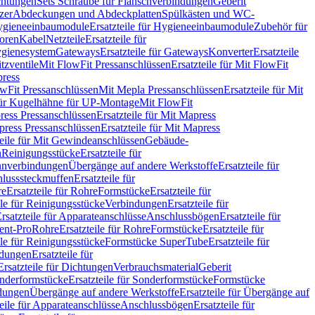
chtungen
Sets Schraube für Flanschverbindungen
Geberit
zer
Abdeckungen und Abdeckplatten
Spülkästen und WC-
gieneeinbaumodule
Ersatzteile für Hygieneeinbaumodule
Zubehör für
oren
Kabel
Netzteile
Ersatzteile für
Hygienesystem
Gateways
Ersatzteile für Gateways
Konverter
Ersatzteile
itzventile
Mit FlowFit Pressanschlüssen
Ersatzteile für Mit FlowFit
press
lowFit Pressanschlüssen
Mit Mepla Pressanschlüssen
Ersatzteile für Mit
 für Kugelhähne für UP-Montage
Mit FlowFit
ress Pressanschlüssen
Ersatzteile für Mit Mapress
ress Pressanschlüssen
Ersatzteile für Mit Mapress
teile für Mit Gewindeanschlüssen
Gebäude-
n
Reinigungsstücke
Ersatzteile für
nverbindungen
Übergänge auf andere Werkstoffe
Ersatzteile für
lusssteckmuffen
Ersatzteile für
re
Ersatzteile für Rohre
Formstücke
Ersatzteile für
ile für Reinigungsstücke
Verbindungen
Ersatzteile für
rsatzteile für Apparateanschlüsse
Anschlussbögen
Ersatzteile für
lent-Pro
Rohre
Ersatzteile für Rohre
Formstücke
Ersatzteile für
ile für Reinigungsstücke
Formstücke SuperTube
Ersatzteile für
ndungen
Ersatzteile für
Ersatzteile für Dichtungen
Verbrauchsmaterial
Geberit
nderformstücke
Ersatzteile für Sonderformstücke
Formstücke
ndungen
Übergänge auf andere Werkstoffe
Ersatzteile für Übergänge auf
teile für Apparateanschlüsse
Anschlussbögen
Ersatzteile für