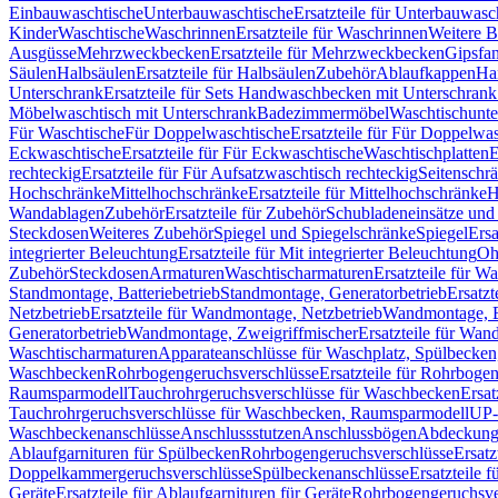
Einbauwaschtische
Unterbauwaschtische
Ersatzteile für Unterbauwasc
Kinder
Waschtische
Waschrinnen
Ersatzteile für Waschrinnen
Weitere 
Ausgüsse
Mehrzweckbecken
Ersatzteile für Mehrzweckbecken
Gipsfa
Säulen
Halbsäulen
Ersatzteile für Halbsäulen
Zubehör
Ablaufkappen
Ha
Unterschrank
Ersatzteile für Sets Handwaschbecken mit Unterschrank
Möbelwaschtisch mit Unterschrank
Badezimmermöbel
Waschtischunte
Für Waschtische
Für Doppelwaschtische
Ersatzteile für Für Doppelwa
Eckwaschtische
Ersatzteile für Für Eckwaschtische
Waschtischplatten
E
rechteckig
Ersatzteile für Für Aufsatzwaschtisch rechteckig
Seitenschr
Hochschränke
Mittelhochschränke
Ersatzteile für Mittelhochschränke
H
Wandablagen
Zubehör
Ersatzteile für Zubehör
Schubladeneinsätze un
Steckdosen
Weiteres Zubehör
Spiegel und Spiegelschränke
Spiegel
Ersa
integrierter Beleuchtung
Ersatzteile für Mit integrierter Beleuchtung
Oh
Zubehör
Steckdosen
Armaturen
Waschtischarmaturen
Ersatzteile für W
Standmontage, Batteriebetrieb
Standmontage, Generatorbetrieb
Ersatzt
Netzbetrieb
Ersatzteile für Wandmontage, Netzbetrieb
Wandmontage, Ba
Generatorbetrieb
Wandmontage, Zweigriffmischer
Ersatzteile für Wa
Waschtischarmaturen
Apparateanschlüsse für Waschplatz, Spülbecke
Waschbecken
Rohrbogengeruchsverschlüsse
Ersatzteile für Rohrboge
Raumsparmodell
Tauchrohrgeruchsverschlüsse für Waschbecken
Ersat
Tauchrohrgeruchsverschlüsse für Waschbecken, Raumsparmodell
UP-
Waschbeckenanschlüsse
Anschlussstutzen
Anschlussbögen
Abdeckung
Ablaufgarnituren für Spülbecken
Rohrbogengeruchsverschlüsse
Ersatz
Doppelkammergeruchsverschlüsse
Spülbeckenanschlüsse
Ersatzteile 
Geräte
Ersatzteile für Ablaufgarnituren für Geräte
Rohrbogengeruchsve