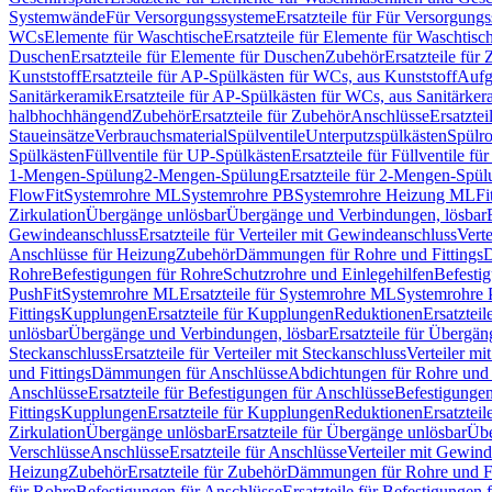
Systemwände
Für Versorgungssysteme
Ersatzteile für Für Versorgung
WCs
Elemente für Waschtische
Ersatzteile für Elemente für Waschtisc
Duschen
Ersatzteile für Elemente für Duschen
Zubehör
Ersatzteile für
Kunststoff
Ersatzteile für AP-Spülkästen für WCs, aus Kunststoff
Aufg
Sanitärkeramik
Ersatzteile für AP-Spülkästen für WCs, aus Sanitärker
halbhochhängend
Zubehör
Ersatzteile für Zubehör
Anschlüsse
Ersatztei
Staueinsätze
Verbrauchsmaterial
Spülventile
Unterputzspülkästen
Spülr
Spülkästen
Füllventile für UP-Spülkästen
Ersatzteile für Füllventile f
1-Mengen-Spülung
2-Mengen-Spülung
Ersatzteile für 2-Mengen-Spül
FlowFit
Systemrohre ML
Systemrohre PB
Systemrohre Heizung ML
Fi
Zirkulation
Übergänge unlösbar
Übergänge und Verbindungen, lösbar
Gewindeanschluss
Ersatzteile für Verteiler mit Gewindeanschluss
Verte
Anschlüsse für Heizung
Zubehör
Dämmungen für Rohre und Fittings
D
Rohre
Befestigungen für Rohre
Schutzrohre und Einlegehilfen
Befesti
PushFit
Systemrohre ML
Ersatzteile für Systemrohre ML
Systemrohre
Fittings
Kupplungen
Ersatzteile für Kupplungen
Reduktionen
Ersatztei
unlösbar
Übergänge und Verbindungen, lösbar
Ersatzteile für Übergä
Steckanschluss
Ersatzteile für Verteiler mit Steckanschluss
Verteiler m
und Fittings
Dämmungen für Anschlüsse
Abdichtungen für Rohre und 
Anschlüsse
Ersatzteile für Befestigungen für Anschlüsse
Befestigungen 
Fittings
Kupplungen
Ersatzteile für Kupplungen
Reduktionen
Ersatztei
Zirkulation
Übergänge unlösbar
Ersatzteile für Übergänge unlösbar
Übe
Verschlüsse
Anschlüsse
Ersatzteile für Anschlüsse
Verteiler mit Gewin
Heizung
Zubehör
Ersatzteile für Zubehör
Dämmungen für Rohre und Fi
für Rohre
Befestigungen für Anschlüsse
Ersatzteile für Befestigungen 