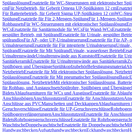
Spülauslösung
Ersatzteile für WC-Steuerungen mit elektronischer Spü
cm
Für Netzbetrieb, für Geberit Omega UP-Spülkästen 12 cm
Ersatzte
Für Batteriebetrieb, für Geberit Sigma UP-Spülkästen 12 cm
WC-Steue
Spülung
Ersatzteile für Für 2-Mengen-Spülung
Für 1-Mengen-Spülun
Rohbausets
Für WC-Steuerungen mit elektronischer Spülauslösung
Er
WCs
Ersatzteile für Sanitärmodule für WCs
Für Wand-WCs
Ersatztei
gespülter Betrieb, mit Spülrand
Ersatzteile für Urinale, gespülter Betr
spülrandlos
Für AP- oder UP-Urinalsteuerung
Ersatzteile für Für AP-
Urinalsteuerung
Ersatzteile für Für integrierte Urinalsteuerung
Urinale,
Spülrand
Ersatzteile für Mit Spülrand
Urinale, wasserloser Betrieb
Ersat
Urinaltrennwände
Urinaltrennwände aus Kunststoff
Ersatzteile für Ur
Sanitärkeramik
Ersatzteile für Urinaltrennwände aus Sanitärkeramik
Zu
Spülbögen und Übergänge
Sprühkopfzubehör
Befestigungsmaterial
Abl
Netzbetrieb
Ersatzteile für Mit elektronischer Spülauslösung, Netzbetr
Spülauslösung
Ersatzteile für Mit pneumatischer Spülauslösung
Basic
E
Spülauslösung, Netzbetrieb
Mit elektronischer Spülauslösung, Batterie
für Rohbau- und Austauschsets
Spülrohre, Spülbögen und Übergänge
Bidets
Ablaufgarnituren für WCs und Ausgüsse
Ersatzteile für Ablau
Anschlussbögen
Anschlussstutzen
Ersatzteile für Anschlussstutzen
Ansc
Anschlüsse aus PVC
Manschetten und Deckkappen
Ablaufgarnituren 
Geruchsverschlüsse
Ersatzteile für UP-Geruchsverschlüsse
Rohrbogeng
Spülbogenverlängerungen
Anschlussstutzen
Ersatzteile für Anschlusss
Bidets
Rohrbogengeruchsverschlüsse
Ersatzteile für Rohrbogengeruch
Waschtische
Doppelwaschtische
Ersatzteile für Doppelwaschtische
Möb
Handwaschbecken
Aufsatzhandwaschbecken
Eckhandwaschbecken
H