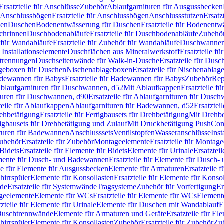
Ersatzteile für Anschlüsse
Zubehör
Ablaufgarnituren für Ausgussbecken
Anschlussbögen
Ersatzteile für Anschlussbögen
Anschlussstutzen
Ersatz
nen
Duschen
Bodenentwässerung für Duschen
Ersatzteile für Bodenent
schrinnen
Duschbodenabläufe
Ersatzteile für Duschbodenabläufe
Zubehör
für Wandabläufe
Ersatzteile für Zubehör für Wandabläufe
Duschwannen
Installationselemente
Duschflächen aus Mineralwerkstoff
Ersatzteile f
btrennungen
Duschseitenwände für Walk-in-Dusche
Ersatzteile für Dus
lageboxen für Duschen
Nischenablageboxen
Ersatzteile für Nischenabla
dewannen für Babys
Ersatzteile für Badewannen für Babys
Zubehör
Rep
 Ablaufgarnituren für Duschwannen, d52
Mit Ablaufkappen
Ersatzteile f
turen für Duschwannen, d90
Ersatzteile für Ablaufgarnituren für Dusc
teile für Ablaufkappen
Ablaufgarnituren für Badewannen, d52
Ersatztei
rehbetätigung
Ersatzteile für Fertigbausets für Drehbetätigung
Mit Drehbe
rtigbausets für Drehbetätigung und Zulauf
Mit Druckbetätigung PushCon
ituren für Badewannen
Anschlusssets
Ventilstopfen
Wasseranschlüsse
Inst
ubehör
Ersatzteile für Zubehör
Montageelemente
Ersatzteile für Montag
Bidets
Ersatzteile für Elemente für Bidets
Elemente für Urinale
Ersatztei
mente für Dusch- und Badewannen
Ersatzteile für Elemente für Dusch
ile für Elemente für Ausgussbecken
Elemente für Armaturen
Ersatzteile 
hirrspüler
Elemente für Konsollasten
Ersatzteile für Elemente für Konso
de
Ersatzteile für Systemwände
Tragsysteme
Zubehör für Vorfertigung
Er
ageelemente
Elemente für WCs
Ersatzteile für Elemente für WCs
Element
tzteile für Elemente für Urinale
Elemente für Duschen mit Wandablauf
E
r Duschtrennwände
Elemente für Armaturen und Geräte
Ersatzteile für E
hirrspüler
Elemente für Konsollasten
Zubehör
Ersatzteile für Zubehör
Zu