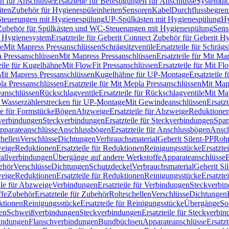
n für Anschlüsse
Ersatzteile für Befestigungen für Anschlüsse
Systemdi
iten
Zubehör für Hygienespüleinheiten
Sensoren
Kabel
Durchflussbegren
-Steuerungen mit Hygienespülung
UP-Spülkästen mit Hygienespülung
Hy
r Zubehör für Spülkästen und WC-Steuerungen mit Hygienespülung
Sens
t Hygienesystem
Ersatzteile für Geberit Connect Zubehör für Geberit 
le
Mit Mapress Pressanschlüssen
Schrägsitzventile
Ersatzteile für Schrägs
a Pressanschlüssen
Mit Mapress Pressanschlüssen
Ersatzteile für Mit Ma
eile für Kugelhähne
Mit FlowFit Pressanschlüssen
Ersatzteile für Mit F
 Mit Mapress Pressanschlüssen
Kugelhähne für UP-Montage
Ersatzteile
la Pressanschlüssen
Ersatzteile für Mit Mepla Pressanschlüssen
Mit Map
eanschlüssen
Rückschlagventile
Ersatzteile für Rückschlagventile
Mit Map
ür Wasserzählerstrecken für UP-Montage
Mit Gewindeanschlüssen
Ersatz
le für Formstücke
Bögen
Abzweige
Ersatzteile für Abzweige
Reduktione
verbindungen
Steckverbindungen
Ersatzteile für Steckverbindungen
Span
Apparateanschlüsse
Anschlussbögen
Ersatzteile für Anschlussbögen
Ansch
hellen
Verschlüsse
Dichtungen
Verbrauchsmaterial
Geberit Silent-PP
Roh
weige
Reduktionen
Ersatzteile für Reduktionen
Reinigungsstücke
Ersatzte
allverbindungen
Übergänge auf andere Werkstoffe
Apparateanschlüsse
E
ehör
Verschlüsse
Dichtungen
Schutzdeckel
Verbrauchsmaterial
Geberit Si
weige
Reduktionen
Ersatzteile für Reduktionen
Reinigungsstücke
Ersatzte
ile für Abzweige
Verbindungen
Ersatzteile für Verbindungen
Steckverbi
ffe
Zubehör
Ersatzteile für Zubehör
Rohrschellen
Verschlüsse
Dichtungen
ktionen
Reinigungsstücke
Ersatzteile für Reinigungsstücke
Übergänge
So
gen
Schweißverbindungen
Steckverbindungen
Ersatzteile für Steckverbi
bindungen
Flanschverbindungen
Bundbüchsen
Apparateanschlüsse
Ersatz