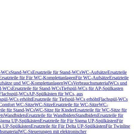
nd-WCs
Stand-WCs
Ersatzteile für Stand-WCs
WC-Aufsätze
Ersatzteile
Ersatzteile für Für WC-Komplettanlagen
Für WC-Aufsätze
Ersatzteile
fsätze und WC-Komplettanlagen
WCs
Verbrauchsmaterial
WCs und
d-WCs
Ersatzteile für Stand-WCs
Tiefspül-WCs für AP-Spülkasten
r Flachspül-WCs
AP-Spülkästen für WCs, aus
fspül-WCs erhöht
Ersatzteile für Tiefspül-WCs erhöht
Flachspül-WCs
r Comfort WC-Sitze
WC-Sitze
Ersatzteile für WC-Sitze
WC-
eile für Stand-WCs
WC-Sitze für Kinder
Ersatzteile für WC-Sitze für
ts
Wandbidets
Ersatzteile für Wandbidets
Standbidets
Ersatzteile für
Sigma UP-Spülkästen
Ersatzteile für Für Sigma UP-Spülkästen
Für
a UP-Spülkästen
Ersatzteile für Für Delta UP-Spülkästen
Für Twinline
hsmaterial
WC-Steuerungen mit elektronischer