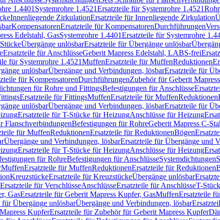
rohre 1.4401
Systemrohre 1.4521
Ersatzteile für Systemrohre 1.4521
Rohr
ücke
Innenliegende Zirkulation
Ersatzteile für Innenliegende Zirkulation
Ü
sbar
Kompensatoren
Ersatzteile für Kompensatoren
Durchführungen
Vers
press Edelstahl, Gas
Systemrohre 1.4401
Ersatzteile für Systemrohre 1.4
-Stücke
Übergänge unlösbar
Ersatzteile für Übergänge unlösbar
Übergäng
e
Ersatzteile für Anschlüsse
Geberit Mapress Edelstahl, LABS-frei
Ersat
eile für Systemrohre 1.4521
Muffen
Ersatzteile für Muffen
Reduktionen
Er
ergänge unlösbar
Übergänge und Verbindungen, lösbar
Ersatzteile für Ü
tzteile für Kompensatoren
Durchführungen
Zubehör für Geberit Mapress
ichtungen für Rohre und Fittings
Befestigungen für Anschlüsse
Ersatzte
ittings
Ersatzteile für Fittings
Muffen
Ersatzteile für Muffen
Reduktionen
ergänge unlösbar
Übergänge und Verbindungen, lösbar
Ersatzteile für Ü
eizung
Ersatzteile für T-Stücke für Heizung
Anschlüsse für Heizung
Ersat
ür Flanschverbindungen
Befestigungen für Rohre
Geberit Mapress C-Sta
zteile für Muffen
Reduktionen
Ersatzteile für Reduktionen
Bögen
Ersatzte
ar
Übergänge und Verbindungen, lösbar
Ersatzteile für Übergänge und 
eizung
Ersatzteile für T-Stücke für Heizung
Anschlüsse für Heizung
Ersat
festigungen für Rohre
Befestigungen für Anschlüsse
Systemdichtungen
S
r
Muffen
Ersatzteile für Muffen
Reduktionen
Ersatzteile für Reduktionen
tion
Kreuzstücke
Ersatzteile für Kreuzstücke
Übergänge unlösbar
Ersatzt
Ersatzteile für Verschlüsse
Anschlüsse
Ersatzteile für Anschlüsse
T-Stück
r, Gas
Ersatzteile für Geberit Mapress Kupfer, Gas
Muffen
Ersatzteile f
e für Übergänge unlösbar
Übergänge und Verbindungen, lösbar
Ersatzte
 Mapress Kupfer
Ersatzteile für Zubehör für Geberit Mapress Kupfer
Däm