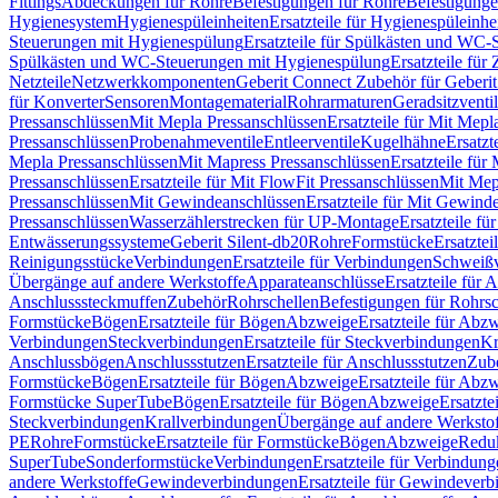
Fittings
Abdeckungen für Rohre
Befestigungen für Rohre
Befestigunge
Hygienesystem
Hygienespüleinheiten
Ersatzteile für Hygienespüleinhe
Steuerungen mit Hygienespülung
Ersatzteile für Spülkästen und WC
Spülkästen und WC-Steuerungen mit Hygienespülung
Ersatzteile fü
Netzteile
Netzwerkkomponenten
Geberit Connect Zubehör für Geberi
für Konverter
Sensoren
Montagematerial
Rohrarmaturen
Geradsitzventi
Pressanschlüssen
Mit Mepla Pressanschlüssen
Ersatzteile für Mit Mepl
Pressanschlüssen
Probenahmeventile
Entleerventile
Kugelhähne
Ersatzt
Mepla Pressanschlüssen
Mit Mapress Pressanschlüssen
Ersatzteile für
Pressanschlüssen
Ersatzteile für Mit FlowFit Pressanschlüssen
Mit Mep
Pressanschlüssen
Mit Gewindeanschlüssen
Ersatzteile für Mit Gewind
Pressanschlüssen
Wasserzählerstrecken für UP-Montage
Ersatzteile f
Entwässerungssysteme
Geberit Silent-db20
Rohre
Formstücke
Ersatztei
Reinigungsstücke
Verbindungen
Ersatzteile für Verbindungen
Schweiß
Übergänge auf andere Werkstoffe
Apparateanschlüsse
Ersatzteile für 
Anschlusssteckmuffen
Zubehör
Rohrschellen
Befestigungen für Rohrsc
Formstücke
Bögen
Ersatzteile für Bögen
Abzweige
Ersatzteile für Abz
Verbindungen
Steckverbindungen
Ersatzteile für Steckverbindungen
Kr
Anschlussbögen
Anschlussstutzen
Ersatzteile für Anschlussstutzen
Zub
Formstücke
Bögen
Ersatzteile für Bögen
Abzweige
Ersatzteile für Abz
Formstücke SuperTube
Bögen
Ersatzteile für Bögen
Abzweige
Ersatzte
Steckverbindungen
Krallverbindungen
Übergänge auf andere Werksto
PE
Rohre
Formstücke
Ersatzteile für Formstücke
Bögen
Abzweige
Redu
SuperTube
Sonderformstücke
Verbindungen
Ersatzteile für Verbindun
andere Werkstoffe
Gewindeverbindungen
Ersatzteile für Gewindever