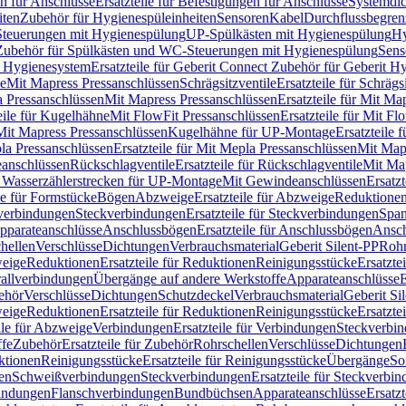
n für Anschlüsse
Ersatzteile für Befestigungen für Anschlüsse
Systemdi
iten
Zubehör für Hygienespüleinheiten
Sensoren
Kabel
Durchflussbegren
-Steuerungen mit Hygienespülung
UP-Spülkästen mit Hygienespülung
Hy
r Zubehör für Spülkästen und WC-Steuerungen mit Hygienespülung
Sens
t Hygienesystem
Ersatzteile für Geberit Connect Zubehör für Geberit 
le
Mit Mapress Pressanschlüssen
Schrägsitzventile
Ersatzteile für Schrägs
a Pressanschlüssen
Mit Mapress Pressanschlüssen
Ersatzteile für Mit Ma
eile für Kugelhähne
Mit FlowFit Pressanschlüssen
Ersatzteile für Mit F
 Mit Mapress Pressanschlüssen
Kugelhähne für UP-Montage
Ersatzteile
la Pressanschlüssen
Ersatzteile für Mit Mepla Pressanschlüssen
Mit Map
eanschlüssen
Rückschlagventile
Ersatzteile für Rückschlagventile
Mit Map
ür Wasserzählerstrecken für UP-Montage
Mit Gewindeanschlüssen
Ersatz
le für Formstücke
Bögen
Abzweige
Ersatzteile für Abzweige
Reduktione
verbindungen
Steckverbindungen
Ersatzteile für Steckverbindungen
Span
Apparateanschlüsse
Anschlussbögen
Ersatzteile für Anschlussbögen
Ansch
hellen
Verschlüsse
Dichtungen
Verbrauchsmaterial
Geberit Silent-PP
Roh
weige
Reduktionen
Ersatzteile für Reduktionen
Reinigungsstücke
Ersatzte
allverbindungen
Übergänge auf andere Werkstoffe
Apparateanschlüsse
E
ehör
Verschlüsse
Dichtungen
Schutzdeckel
Verbrauchsmaterial
Geberit Si
weige
Reduktionen
Ersatzteile für Reduktionen
Reinigungsstücke
Ersatzte
ile für Abzweige
Verbindungen
Ersatzteile für Verbindungen
Steckverbi
ffe
Zubehör
Ersatzteile für Zubehör
Rohrschellen
Verschlüsse
Dichtungen
ktionen
Reinigungsstücke
Ersatzteile für Reinigungsstücke
Übergänge
So
gen
Schweißverbindungen
Steckverbindungen
Ersatzteile für Steckverbi
bindungen
Flanschverbindungen
Bundbüchsen
Apparateanschlüsse
Ersatz