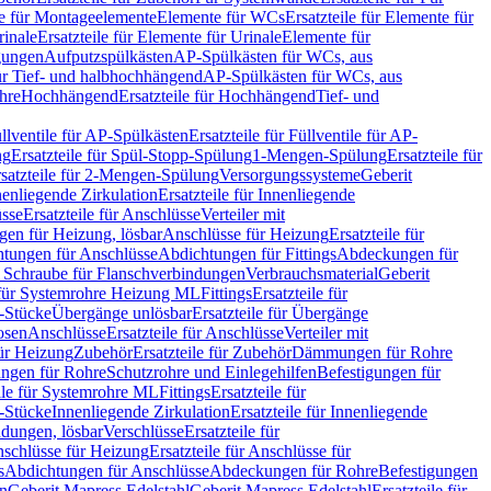
le für Montageelemente
Elemente für WCs
Ersatzteile für Elemente für
rinale
Ersatzteile für Elemente für Urinale
Elemente für
igungen
Aufputzspülkästen
AP-Spülkästen für WCs, aus
für Tief- und halbhochhängend
AP-Spülkästen für WCs, aus
ohre
Hochhängend
Ersatzteile für Hochhängend
Tief- und
llventile für AP-Spülkästen
Ersatzteile für Füllventile für AP-
ng
Ersatzteile für Spül-Stopp-Spülung
1-Mengen-Spülung
Ersatzteile für
satzteile für 2-Mengen-Spülung
Versorgungssysteme
Geberit
nenliegende Zirkulation
Ersatzteile für Innenliegende
sse
Ersatzteile für Anschlüsse
Verteiler mit
en für Heizung, lösbar
Anschlüsse für Heizung
Ersatzteile für
tungen für Anschlüsse
Abdichtungen für Fittings
Abdeckungen für
s Schraube für Flanschverbindungen
Verbrauchsmaterial
Geberit
e für Systemrohre Heizung ML
Fittings
Ersatzteile für
T-Stücke
Übergänge unlösbar
Ersatzteile für Übergänge
osen
Anschlüsse
Ersatzteile für Anschlüsse
Verteiler mit
für Heizung
Zubehör
Ersatzteile für Zubehör
Dämmungen für Rohre
ungen für Rohre
Schutzrohre und Einlegehilfen
Befestigungen für
ile für Systemrohre ML
Fittings
Ersatzteile für
T-Stücke
Innenliegende Zirkulation
Ersatzteile für Innenliegende
ndungen, lösbar
Verschlüsse
Ersatzteile für
schlüsse für Heizung
Ersatzteile für Anschlüsse für
s
Abdichtungen für Anschlüsse
Abdeckungen für Rohre
Befestigungen
en
Geberit Mapress Edelstahl
Geberit Mapress Edelstahl
Ersatzteile für