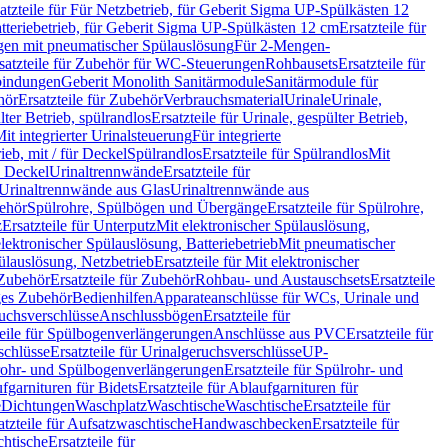
atzteile für Für Netzbetrieb, für Geberit Sigma UP-Spülkästen 12
tteriebetrieb, für Geberit Sigma UP-Spülkästen 12 cm
Ersatzteile für
gen mit pneumatischer Spülauslösung
Für 2-Mengen-
satzteile für Zubehör für WC-Steuerungen
Rohbausets
Ersatzteile für
bindungen
Geberit Monolith Sanitärmodule
Sanitärmodule für
hör
Ersatzteile für Zubehör
Verbrauchsmaterial
Urinale
Urinale,
lter Betrieb, spülrandlos
Ersatzteile für Urinale, gespülter Betrieb,
Mit integrierter Urinalsteuerung
Für integrierte
rieb, mit / für Deckel
Spülrandlos
Ersatzteile für Spülrandlos
Mit
e Deckel
Urinaltrennwände
Ersatzteile für
r Urinaltrennwände aus Glas
Urinaltrennwände aus
ehör
Spülrohre, Spülbögen und Übergänge
Ersatzteile für Spülrohre,
z
Ersatzteile für Unterputz
Mit elektronischer Spülauslösung,
 elektronischer Spülauslösung, Batteriebetrieb
Mit pneumatischer
ülauslösung, Netzbetrieb
Ersatzteile für Mit elektronischer
Zubehör
Ersatzteile für Zubehör
Rohbau- und Austauschsets
Ersatzteile
ges Zubehör
Bedienhilfen
Apparateanschlüsse für WCs, Urinale und
ruchsverschlüsse
Anschlussbögen
Ersatzteile für
teile für Spülbogenverlängerungen
Anschlüsse aus PVC
Ersatzteile für
schlüsse
Ersatzteile für Urinalgeruchsverschlüsse
UP-
rohr- und Spülbogenverlängerungen
Ersatzteile für Spülrohr- und
fgarnituren für Bidets
Ersatzteile für Ablaufgarnituren für
e
Dichtungen
Waschplatz
Waschtische
Waschtische
Ersatzteile für
atzteile für Aufsatzwaschtische
Handwaschbecken
Ersatzteile für
htische
Ersatzteile für