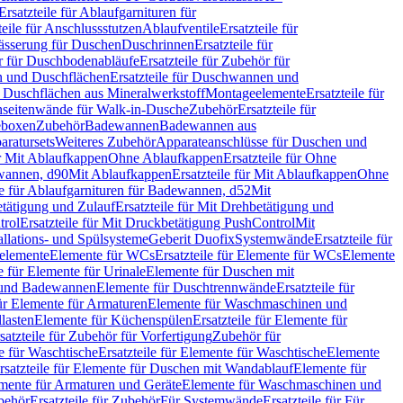
Ersatzteile für Ablaufgarnituren für
teile für Anschlussstutzen
Ablaufventile
Ersatzteile für
wässerung für Duschen
Duschrinnen
Ersatzteile für
 für Duschbodenabläufe
Ersatzteile für Zubehör für
 und Duschflächen
Ersatzteile für Duschwannen und
ür Duschflächen aus Mineralwerkstoff
Montageelemente
Ersatzteile für
chseitenwände für Walk-in-Dusche
Zubehör
Ersatzteile für
geboxen
Zubehör
Badewannen
Badewannen aus
aratursets
Weiteres Zubehör
Apparateanschlüsse für Duschen und
ür Mit Ablaufkappen
Ohne Ablaufkappen
Ersatzteile für Ohne
hwannen, d90
Mit Ablaufkappen
Ersatzteile für Mit Ablaufkappen
Ohne
le für Ablaufgarnituren für Badewannen, d52
Mit
tätigung und Zulauf
Ersatzteile für Mit Drehbetätigung und
trol
Ersatzteile für Mit Druckbetätigung PushControl
Mit
allations- und Spülsysteme
Geberit Duofix
Systemwände
Ersatzteile für
eelemente
Elemente für WCs
Ersatzteile für Elemente für WCs
Elemente
le für Elemente für Urinale
Elemente für Duschen mit
- und Badewannen
Elemente für Duschtrennwände
Ersatzteile für
für Elemente für Armaturen
Elemente für Waschmaschinen und
llasten
Elemente für Küchenspülen
Ersatzteile für Elemente für
satzteile für Zubehör für Vorfertigung
Zubehör für
e für Waschtische
Ersatzteile für Elemente für Waschtische
Elemente
rsatzteile für Elemente für Duschen mit Wandablauf
Elemente für
lemente für Armaturen und Geräte
Elemente für Waschmaschinen und
behör
Ersatzteile für Zubehör
Für Systemwände
Ersatzteile für Für