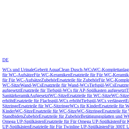
DE
WCs und Urinale
Geberit AquaClean Dusch-WCs
WC-Komplettanlag
für WC-Aufsätze
Für WC-Keramiken
Ersatzteile für Für WC-Kerami
für Für WC-Aufsätze
Zubehör
Ersatzteile für Zubehör
Für WC-Komplet
WC-Sitze
Wand-WCs
Ersatzteile für Wand-WCs
Tiefspül-WCs
Ersatzt
aufgesetzt
Ersatzteile für Tiefspül-WCs für AP-Spülkasten aufgesetzt
T
Sanitärkeramik
Aufgesetzt
WC-Sitze
Ersatzteile für WC-Sitze
WC-Sitze
erhöht
Ersatzteile für Flachspül-WCs erhöht
Tiefspül-WCs verlängert
E
Sitzringe
Ersatzteile für WC-Sitzringe
WCs für Kinder
Ersatzteile für 
Kinder
WC-Sitze
Ersatzteile für WC-Sitze
WC-Sitzringe
Ersatzteile fü
Standbidets
Zubehör
Ersatzteile für Zubehör
Betätigungsplatten und W
Omega UP-Spülkästen
Ersatzteile für Für Omega UP-Spülkästen
Für 
UP-Spülkästen
Ersatzteile für Für Twinline UP-Spülkästen
Für 300T U