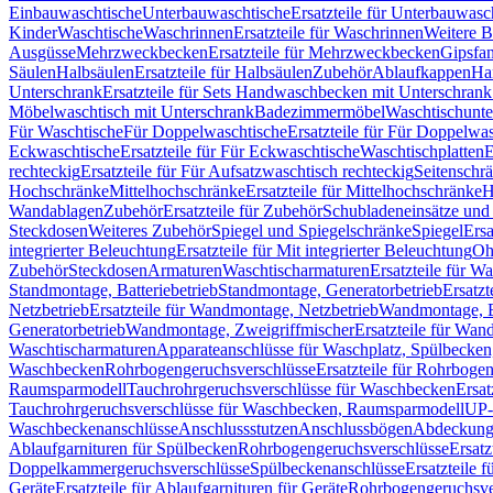
Einbauwaschtische
Unterbauwaschtische
Ersatzteile für Unterbauwasc
Kinder
Waschtische
Waschrinnen
Ersatzteile für Waschrinnen
Weitere 
Ausgüsse
Mehrzweckbecken
Ersatzteile für Mehrzweckbecken
Gipsfa
Säulen
Halbsäulen
Ersatzteile für Halbsäulen
Zubehör
Ablaufkappen
Ha
Unterschrank
Ersatzteile für Sets Handwaschbecken mit Unterschrank
Möbelwaschtisch mit Unterschrank
Badezimmermöbel
Waschtischunte
Für Waschtische
Für Doppelwaschtische
Ersatzteile für Für Doppelwa
Eckwaschtische
Ersatzteile für Für Eckwaschtische
Waschtischplatten
E
rechteckig
Ersatzteile für Für Aufsatzwaschtisch rechteckig
Seitenschr
Hochschränke
Mittelhochschränke
Ersatzteile für Mittelhochschränke
H
Wandablagen
Zubehör
Ersatzteile für Zubehör
Schubladeneinsätze un
Steckdosen
Weiteres Zubehör
Spiegel und Spiegelschränke
Spiegel
Ersa
integrierter Beleuchtung
Ersatzteile für Mit integrierter Beleuchtung
Oh
Zubehör
Steckdosen
Armaturen
Waschtischarmaturen
Ersatzteile für W
Standmontage, Batteriebetrieb
Standmontage, Generatorbetrieb
Ersatzt
Netzbetrieb
Ersatzteile für Wandmontage, Netzbetrieb
Wandmontage, Ba
Generatorbetrieb
Wandmontage, Zweigriffmischer
Ersatzteile für Wa
Waschtischarmaturen
Apparateanschlüsse für Waschplatz, Spülbecke
Waschbecken
Rohrbogengeruchsverschlüsse
Ersatzteile für Rohrboge
Raumsparmodell
Tauchrohrgeruchsverschlüsse für Waschbecken
Ersat
Tauchrohrgeruchsverschlüsse für Waschbecken, Raumsparmodell
UP-
Waschbeckenanschlüsse
Anschlussstutzen
Anschlussbögen
Abdeckung
Ablaufgarnituren für Spülbecken
Rohrbogengeruchsverschlüsse
Ersatz
Doppelkammergeruchsverschlüsse
Spülbeckenanschlüsse
Ersatzteile 
Geräte
Ersatzteile für Ablaufgarnituren für Geräte
Rohrbogengeruchsve