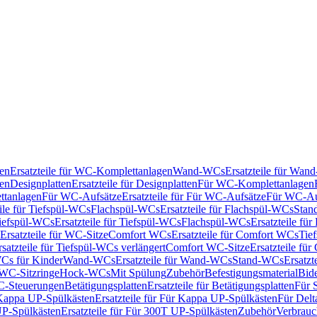
en
Ersatzteile für WC-Komplettanlagen
Wand-WCs
Ersatzteile für Wa
ken
Designplatten
Ersatzteile für Designplatten
Für WC-Komplettanlagen
tanlagen
Für WC-Aufsätze
Ersatzteile für Für WC-Aufsätze
Für WC-Au
eile für Tiefspül-WCs
Flachspül-WCs
Ersatzteile für Flachspül-WCs
Stan
iefspül-WCs
Ersatzteile für Tiefspül-WCs
Flachspül-WCs
Ersatzteile fü
Ersatzteile für WC-Sitze
Comfort WCs
Ersatzteile für Comfort WCs
Tie
rsatzteile für Tiefspül-WCs verlängert
Comfort WC-Sitze
Ersatzteile fü
WCs für Kinder
Wand-WCs
Ersatzteile für Wand-WCs
Stand-WCs
Ersatzt
r WC-Sitzringe
Hock-WCs
Mit Spülung
Zubehör
Befestigungsmaterial
Bide
C-Steuerungen
Betätigungsplatten
Ersatzteile für Betätigungsplatten
Für 
Kappa UP-Spülkästen
Ersatzteile für Für Kappa UP-Spülkästen
Für Delt
P-Spülkästen
Ersatzteile für Für 300T UP-Spülkästen
Zubehör
Verbrauc