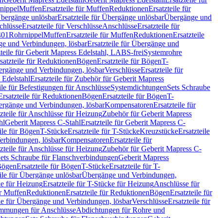
nippel
Muffen
Ersatzteile für Muffen
Reduktionen
Ersatzteile für
bergänge unlösbar
Ersatzteile für Übergänge unlösbar
Übergänge und
chlüsse
Ersatzteile für Verschlüsse
Anschlüsse
Ersatzteile für
401
Rohrnippel
Muffen
Ersatzteile für Muffen
Reduktionen
Ersatzteile
e und Verbindungen, lösbar
Ersatzteile für Übergänge und
zteile für Geberit Mapress Edelstahl, LABS-frei
Systemrohre
satzteile für Reduktionen
Bögen
Ersatzteile für Bögen
T-
bergänge und Verbindungen, lösbar
Verschlüsse
Ersatzteile für
 Edelstahl
Ersatzteile für Zubehör für Geberit Mapress
ile für Befestigungen für Anschlüsse
Systemdichtungen
Sets Schraube
Ersatzteile für Reduktionen
Bögen
Ersatzteile für Bögen
T-
bergänge und Verbindungen, lösbar
Kompensatoren
Ersatzteile für
zteile für Anschlüsse für Heizung
Zubehör für Geberit Mapress
hl
Geberit Mapress C-Stahl
Ersatzteile für Geberit Mapress C-
ile für Bögen
T-Stücke
Ersatzteile für T-Stücke
Kreuzstücke
Ersatzteile
Verbindungen, lösbar
Kompensatoren
Ersatzteile für
zteile für Anschlüsse für Heizung
Zubehör für Geberit Mapress C-
ets Schraube für Flanschverbindungen
Geberit Mapress
Bögen
Ersatzteile für Bögen
T-Stücke
Ersatzteile für T-
eile für Übergänge unlösbar
Übergänge und Verbindungen,
e für Heizung
Ersatzteile für T-Stücke für Heizung
Anschlüsse für
ür Muffen
Reduktionen
Ersatzteile für Reduktionen
Bögen
Ersatzteile für
ile für Übergänge und Verbindungen, lösbar
Verschlüsse
Ersatzteile für
mungen für Anschlüsse
Abdichtungen für Rohre und