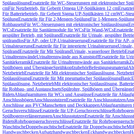
Spülauslösung
Ersatzteile für WC-Steuerungen mit elektronischer Spü
cm
Für Netzbetrieb, für Geberit Omega UP-Spülkästen 12 cm
Ersatzte
Für Batteriebetrieb, für Geberit Sigma UP-Spülkästen 12 cm
WC-Steue
Spülung
Ersatzteile für Für 2-Mengen-Spülung
Für 1-Mengen-Spülun
Rohbausets
Für WC-Steuerungen mit elektronischer Spülauslösung
Er
WCs
Ersatzteile für Sanitärmodule für WCs
Für Wand-WCs
Ersatztei
gespülter Betrieb, mit Spülrand
Ersatzteile für Urinale, gespülter Betr
spülrandlos
Für AP- oder UP-Urinalsteuerung
Ersatzteile für Für AP-
Urinalsteuerung
Ersatzteile für Für integrierte Urinalsteuerung
Urinale,
Spülrand
Ersatzteile für Mit Spülrand
Urinale, wasserloser Betrieb
Ersat
Urinaltrennwände
Urinaltrennwände aus Kunststoff
Ersatzteile für Ur
Sanitärkeramik
Ersatzteile für Urinaltrennwände aus Sanitärkeramik
Zu
Spülbögen und Übergänge
Sprühkopfzubehör
Befestigungsmaterial
Abl
Netzbetrieb
Ersatzteile für Mit elektronischer Spülauslösung, Netzbetr
Spülauslösung
Ersatzteile für Mit pneumatischer Spülauslösung
Basic
E
Spülauslösung, Netzbetrieb
Mit elektronischer Spülauslösung, Batterie
für Rohbau- und Austauschsets
Spülrohre, Spülbögen und Übergänge
Bidets
Ablaufgarnituren für WCs und Ausgüsse
Ersatzteile für Ablau
Anschlussbögen
Anschlussstutzen
Ersatzteile für Anschlussstutzen
Ansc
Anschlüsse aus PVC
Manschetten und Deckkappen
Ablaufgarnituren 
Geruchsverschlüsse
Ersatzteile für UP-Geruchsverschlüsse
Rohrbogeng
Spülbogenverlängerungen
Anschlussstutzen
Ersatzteile für Anschlusss
Bidets
Rohrbogengeruchsverschlüsse
Ersatzteile für Rohrbogengeruch
Waschtische
Doppelwaschtische
Ersatzteile für Doppelwaschtische
Möb
Handwaschbecken
Aufsatzhandwaschbecken
Eckhandwaschbecken
H