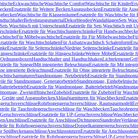
htische
Eckwaschtische
Waschtische Comfort
Waschtische für Kinder
Ers
Becken
Ersatzteile für Weitere Becken
Ausgussbecken
Ersatzteile für Au
ngbecken
Waschtische für Klassenräume
Ersatzteile für Waschtische fü
ndtuchhalter
Befestigungsmaterial
Dekorblenden
Wandablagen
Sets Wasc
Sets Waschtisch mit Unterschrank
Ersatzteile für Sets Waschtisch mit 
rschränke
Ersatzteile für Waschtischunterschränke
Für Handwaschbeck
schtische
Für Möbelwaschtische
Ersatzteile für Für Möbelwaschtische
Fü
rsatzteile für Waschtischplatten
Für Aufsatzwaschtisch Schalenform
Ers
änke
Ersatzteile für Seitenschränke
Niedrige Seitenschränke
Ersatzteile f
ängeschränke
Ersatzteile für Hängeschränke
Weitere Möbel
Ersatzteile 
d Ordnungsboxen
Handtuchhalter und Handtuchhaken
Lichtelemente
Grif
tzteile für Spiegel
Mit integrierter Beleuchtung
Ersatzteile für Mit integr
ne integrierte Beleuchtung
Ersatzteile für Ohne integrierte Beleuchtung
aschtischarmaturen
Standmontage, Netzbetrieb
Ersatzteile für Standmont
eile für Standmontage, Generatorbetrieb
Standmontage, Einhebelmische
tteriebetrieb
Ersatzteile für Wandmontage, Batteriebetrieb
Wandmontage
ndmontage, Zweigriffmischer
Zubehör
Ersatzteile für Zubehör
Für Wascht
n, Geräte und Ausgussbecken
Ablaufgarnituren für Waschbecken
Ersatzt
ngeruchsverschlüsse
Rohrbogengeruchsverschlüsse, Raumsparmodell
Er
zteile für Tauchrohrgeruchsverschlüsse für Waschbecken
Tauchrohrgeru
Geruchsverschlüsse
Ersatzteile für UP-Geruchsverschlüsse
Waschbecken
en
Anschlüsse
Ersatzteile für Anschlüsse
Dichtungen
Standrohre
Verläng
teile für Rohrbogengeruchsverschlüsse
Doppelkammergeruchsverschlüs
für Spülbeckenanschlüsse
Anschlussstutzen
Ersatzteile für Anschlussstutz
rschlüsse
Ersatzteile für Rohrbogengeruchsverschlüsse
UP-Geruchsvers