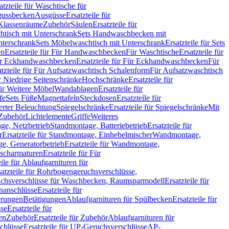
atzteile für Waschtische für
sgussbecken
Ausgüsse
Ersatzteile für
r Klassenräume
Zubehör
Säulen
Ersatzteile für
htisch mit Unterschrank
Sets Handwaschbecken mit
Unterschrank
Sets Möbelwaschtisch mit Unterschrank
Ersatzteile für Sets
en
Ersatzteile für Für Handwaschbecken
Für Waschtische
Ersatzteile für
r Eckhandwaschbecken
Ersatzteile für Für Eckhandwaschbecken
Für
atzteile für Für Aufsatzwaschtisch Schalenform
Für Aufsatzwaschtisch
ür Niedrige Seitenschränke
Hochschränke
Ersatzteile für
für Weitere Möbel
Wandablagen
Ersatzteile für
fe
Sets Füße
Magnettafeln
Steckdosen
Ersatzteile für
ierter Beleuchtung
Spiegelschränke
Ersatzteile für Spiegelschränke
Mit
Zubehör
Lichtelemente
Griffe
Weiteres
age, Netzbetrieb
Standmontage, Batteriebetrieb
Ersatzteile für
r
Ersatzteile für Standmontage, Einhebelmischer
Wandmontage,
, Generatorbetrieb
Ersatzteile für Wandmontage,
ischarmaturen
Ersatzteile für Für
eile für Ablaufgarnituren für
satzteile für Rohrbogengeruchsverschlüsse,
chsverschlüsse für Waschbecken, Raumsparmodell
Ersatzteile für
anschlüsse
Ersatzteile für
erungen
Betätigungen
Ablaufgarnituren für Spülbecken
Ersatzteile für
se
Ersatzteile für
en
Zubehör
Ersatzteile für Zubehör
Ablaufgarnituren für
chlüsse
Ersatzteile für UP-Geruchsverschlüsse
AP-