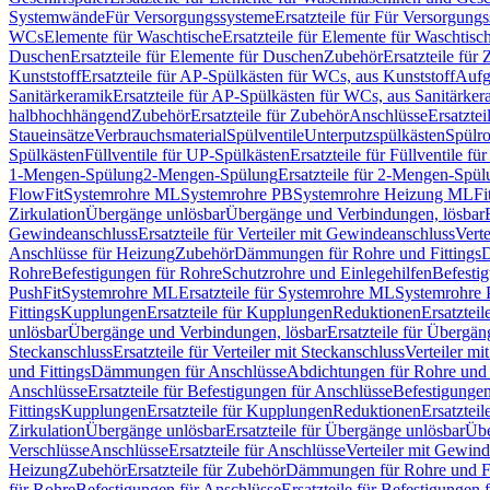
Systemwände
Für Versorgungssysteme
Ersatzteile für Für Versorgung
WCs
Elemente für Waschtische
Ersatzteile für Elemente für Waschtisc
Duschen
Ersatzteile für Elemente für Duschen
Zubehör
Ersatzteile für
Kunststoff
Ersatzteile für AP-Spülkästen für WCs, aus Kunststoff
Aufg
Sanitärkeramik
Ersatzteile für AP-Spülkästen für WCs, aus Sanitärker
halbhochhängend
Zubehör
Ersatzteile für Zubehör
Anschlüsse
Ersatztei
Staueinsätze
Verbrauchsmaterial
Spülventile
Unterputzspülkästen
Spülr
Spülkästen
Füllventile für UP-Spülkästen
Ersatzteile für Füllventile f
1-Mengen-Spülung
2-Mengen-Spülung
Ersatzteile für 2-Mengen-Spül
FlowFit
Systemrohre ML
Systemrohre PB
Systemrohre Heizung ML
Fi
Zirkulation
Übergänge unlösbar
Übergänge und Verbindungen, lösbar
Gewindeanschluss
Ersatzteile für Verteiler mit Gewindeanschluss
Verte
Anschlüsse für Heizung
Zubehör
Dämmungen für Rohre und Fittings
D
Rohre
Befestigungen für Rohre
Schutzrohre und Einlegehilfen
Befesti
PushFit
Systemrohre ML
Ersatzteile für Systemrohre ML
Systemrohre
Fittings
Kupplungen
Ersatzteile für Kupplungen
Reduktionen
Ersatztei
unlösbar
Übergänge und Verbindungen, lösbar
Ersatzteile für Übergä
Steckanschluss
Ersatzteile für Verteiler mit Steckanschluss
Verteiler m
und Fittings
Dämmungen für Anschlüsse
Abdichtungen für Rohre und 
Anschlüsse
Ersatzteile für Befestigungen für Anschlüsse
Befestigungen 
Fittings
Kupplungen
Ersatzteile für Kupplungen
Reduktionen
Ersatztei
Zirkulation
Übergänge unlösbar
Ersatzteile für Übergänge unlösbar
Übe
Verschlüsse
Anschlüsse
Ersatzteile für Anschlüsse
Verteiler mit Gewin
Heizung
Zubehör
Ersatzteile für Zubehör
Dämmungen für Rohre und Fi
für Rohre
Befestigungen für Anschlüsse
Ersatzteile für Befestigungen 