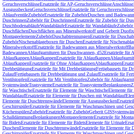
Geruchsverschlüsse
Ersatzteile für AP-Geruchsverschlüsse
Anschlüsse
Ausgussbecken
Geruchsverschlüsse
Ersatzteile für Geruchsverschlüsse
Ablaufventile
Zubehör
Ersatzteile für Zubehör
Duschen und Badewan
Duschrinnen
Zubehör für Duschrinnen
Ersatzteile für Zubehör für Du
Duschbodenabläufe
Wandabläufe
Ersatzteile für Wandabläufe
Zubehör 
Duschflächen
Duschflächen aus Mineralwerkstoff und Geberit Duofix 
Montageelemente
Zubehör
Duschabtrennungen
Ersatzteile für Duscha
Zubehör
Nischenablageboxen für Duschen
Ersatzteile für Nischenab
Mineralwerkstoff
Ersatzteile für Badewannen aus Mineralwerkstoff
Ba
Badewannen
Ablaufgarnituren für Duschwannen, d52
Ersatzteile für
Ablaufkappen
Ablaufkappen
Ersatzteile für Ablaufkappen
Ablaufgarni
Ablaufkappen
Ersatzteile für Ohne Ablaufkappen
Ablaufkappen
Ersatz
Drehbetätigung
Ersatzteile für Mit Drehbetätigung
Fertigbausets für D
Zulauf
Fertigbausets für Drehbetätigung und Zulauf
Ersatzteile für Fe
Ventilstopfen
Ersatzteile für Mit Ventilstopfen
Zubehör für Ablaufgarn
Systemwände
Tragsysteme
Ersatzteile für Tragsysteme
Beplankungen
Z
für Waschtische
Ersatzteile für Elemente für Waschtische
Elemente für 
Wandablauf
Ersatzteile für Elemente für Duschen mit Wandablauf
Ele
Elemente für Duschtrennwände
Elemente für Ausgussbecken
Ersatzte
Geschirrspüler
Ersatzteile für Elemente für Waschmaschinen und Gesc
Küchenspülen
Zubehör
Ersatzteile für Zubehör
Geberit GIS
Systemwän
Schalldämmung
Beplankungen
Montageelemente
Ersatzteile für Mont
für Bidets
Ersatzteile für Elemente für Bidets
Elemente für Urinale
Ersa
Duschen
Elemente für Duschtrennwände
Ersatzteile für Elemente fü
Geschirrspüler
Ersatzteile für Elemente für Waschmaschinen und Gesc