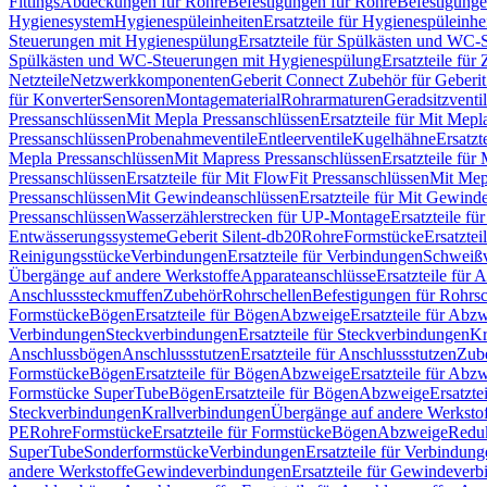
Fittings
Abdeckungen für Rohre
Befestigungen für Rohre
Befestigunge
Hygienesystem
Hygienespüleinheiten
Ersatzteile für Hygienespüleinhe
Steuerungen mit Hygienespülung
Ersatzteile für Spülkästen und WC
Spülkästen und WC-Steuerungen mit Hygienespülung
Ersatzteile fü
Netzteile
Netzwerkkomponenten
Geberit Connect Zubehör für Geberi
für Konverter
Sensoren
Montagematerial
Rohrarmaturen
Geradsitzventi
Pressanschlüssen
Mit Mepla Pressanschlüssen
Ersatzteile für Mit Mepl
Pressanschlüssen
Probenahmeventile
Entleerventile
Kugelhähne
Ersatzt
Mepla Pressanschlüssen
Mit Mapress Pressanschlüssen
Ersatzteile für
Pressanschlüssen
Ersatzteile für Mit FlowFit Pressanschlüssen
Mit Mep
Pressanschlüssen
Mit Gewindeanschlüssen
Ersatzteile für Mit Gewind
Pressanschlüssen
Wasserzählerstrecken für UP-Montage
Ersatzteile f
Entwässerungssysteme
Geberit Silent-db20
Rohre
Formstücke
Ersatztei
Reinigungsstücke
Verbindungen
Ersatzteile für Verbindungen
Schweiß
Übergänge auf andere Werkstoffe
Apparateanschlüsse
Ersatzteile für 
Anschlusssteckmuffen
Zubehör
Rohrschellen
Befestigungen für Rohrsc
Formstücke
Bögen
Ersatzteile für Bögen
Abzweige
Ersatzteile für Abz
Verbindungen
Steckverbindungen
Ersatzteile für Steckverbindungen
Kr
Anschlussbögen
Anschlussstutzen
Ersatzteile für Anschlussstutzen
Zub
Formstücke
Bögen
Ersatzteile für Bögen
Abzweige
Ersatzteile für Abz
Formstücke SuperTube
Bögen
Ersatzteile für Bögen
Abzweige
Ersatzte
Steckverbindungen
Krallverbindungen
Übergänge auf andere Werksto
PE
Rohre
Formstücke
Ersatzteile für Formstücke
Bögen
Abzweige
Redu
SuperTube
Sonderformstücke
Verbindungen
Ersatzteile für Verbindun
andere Werkstoffe
Gewindeverbindungen
Ersatzteile für Gewindever