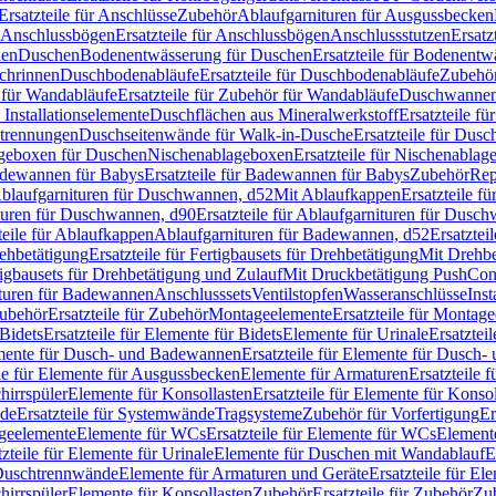
Ersatzteile für Anschlüsse
Zubehör
Ablaufgarnituren für Ausgussbecken
Anschlussbögen
Ersatzteile für Anschlussbögen
Anschlussstutzen
Ersatz
nen
Duschen
Bodenentwässerung für Duschen
Ersatzteile für Bodenent
schrinnen
Duschbodenabläufe
Ersatzteile für Duschbodenabläufe
Zubehör
für Wandabläufe
Ersatzteile für Zubehör für Wandabläufe
Duschwannen
Installationselemente
Duschflächen aus Mineralwerkstoff
Ersatzteile f
btrennungen
Duschseitenwände für Walk-in-Dusche
Ersatzteile für Dus
lageboxen für Duschen
Nischenablageboxen
Ersatzteile für Nischenabla
dewannen für Babys
Ersatzteile für Badewannen für Babys
Zubehör
Rep
 Ablaufgarnituren für Duschwannen, d52
Mit Ablaufkappen
Ersatzteile f
turen für Duschwannen, d90
Ersatzteile für Ablaufgarnituren für Dusc
teile für Ablaufkappen
Ablaufgarnituren für Badewannen, d52
Ersatztei
rehbetätigung
Ersatzteile für Fertigbausets für Drehbetätigung
Mit Drehbe
rtigbausets für Drehbetätigung und Zulauf
Mit Druckbetätigung PushCon
ituren für Badewannen
Anschlusssets
Ventilstopfen
Wasseranschlüsse
Inst
ubehör
Ersatzteile für Zubehör
Montageelemente
Ersatzteile für Montag
Bidets
Ersatzteile für Elemente für Bidets
Elemente für Urinale
Ersatztei
mente für Dusch- und Badewannen
Ersatzteile für Elemente für Dusch
ile für Elemente für Ausgussbecken
Elemente für Armaturen
Ersatzteile 
hirrspüler
Elemente für Konsollasten
Ersatzteile für Elemente für Konso
de
Ersatzteile für Systemwände
Tragsysteme
Zubehör für Vorfertigung
Er
ageelemente
Elemente für WCs
Ersatzteile für Elemente für WCs
Element
tzteile für Elemente für Urinale
Elemente für Duschen mit Wandablauf
E
r Duschtrennwände
Elemente für Armaturen und Geräte
Ersatzteile für E
hirrspüler
Elemente für Konsollasten
Zubehör
Ersatzteile für Zubehör
Zu