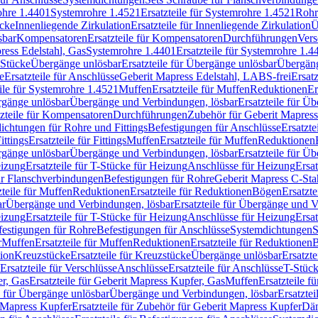
rohre 1.4401
Systemrohre 1.4521
Ersatzteile für Systemrohre 1.4521
Rohr
ücke
Innenliegende Zirkulation
Ersatzteile für Innenliegende Zirkulation
Ü
sbar
Kompensatoren
Ersatzteile für Kompensatoren
Durchführungen
Vers
press Edelstahl, Gas
Systemrohre 1.4401
Ersatzteile für Systemrohre 1.4
-Stücke
Übergänge unlösbar
Ersatzteile für Übergänge unlösbar
Übergäng
e
Ersatzteile für Anschlüsse
Geberit Mapress Edelstahl, LABS-frei
Ersat
eile für Systemrohre 1.4521
Muffen
Ersatzteile für Muffen
Reduktionen
Er
ergänge unlösbar
Übergänge und Verbindungen, lösbar
Ersatzteile für Ü
tzteile für Kompensatoren
Durchführungen
Zubehör für Geberit Mapress
ichtungen für Rohre und Fittings
Befestigungen für Anschlüsse
Ersatzte
ittings
Ersatzteile für Fittings
Muffen
Ersatzteile für Muffen
Reduktionen
ergänge unlösbar
Übergänge und Verbindungen, lösbar
Ersatzteile für Ü
eizung
Ersatzteile für T-Stücke für Heizung
Anschlüsse für Heizung
Ersat
ür Flanschverbindungen
Befestigungen für Rohre
Geberit Mapress C-Sta
zteile für Muffen
Reduktionen
Ersatzteile für Reduktionen
Bögen
Ersatzte
ar
Übergänge und Verbindungen, lösbar
Ersatzteile für Übergänge und 
eizung
Ersatzteile für T-Stücke für Heizung
Anschlüsse für Heizung
Ersat
festigungen für Rohre
Befestigungen für Anschlüsse
Systemdichtungen
S
r
Muffen
Ersatzteile für Muffen
Reduktionen
Ersatzteile für Reduktionen
tion
Kreuzstücke
Ersatzteile für Kreuzstücke
Übergänge unlösbar
Ersatzt
Ersatzteile für Verschlüsse
Anschlüsse
Ersatzteile für Anschlüsse
T-Stück
r, Gas
Ersatzteile für Geberit Mapress Kupfer, Gas
Muffen
Ersatzteile f
e für Übergänge unlösbar
Übergänge und Verbindungen, lösbar
Ersatzte
 Mapress Kupfer
Ersatzteile für Zubehör für Geberit Mapress Kupfer
Däm