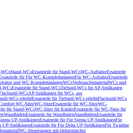
nd-WCs
Stand-WCs
Ersatzteile für Stand-WCs
WC-Aufsätze
Ersatzteile
Ersatzteile für Für WC-Komplettanlagen
Für WC-Aufsätze
Ersatzteile
fsätze und WC-Komplettanlagen
WCs
Verbrauchsmaterial
WCs und
d-WCs
Ersatzteile für Stand-WCs
Tiefspül-WCs für AP-Spülkasten
r Flachspül-WCs
AP-Spülkästen für WCs, aus
fspül-WCs erhöht
Ersatzteile für Tiefspül-WCs erhöht
Flachspül-WCs
r Comfort WC-Sitze
WC-Sitze
Ersatzteile für WC-Sitze
WC-
eile für Stand-WCs
WC-Sitze für Kinder
Ersatzteile für WC-Sitze für
ts
Wandbidets
Ersatzteile für Wandbidets
Standbidets
Ersatzteile für
Sigma UP-Spülkästen
Ersatzteile für Für Sigma UP-Spülkästen
Für
a UP-Spülkästen
Ersatzteile für Für Delta UP-Spülkästen
Für Twinline
hsmaterial
WC-Steuerungen mit elektronischer