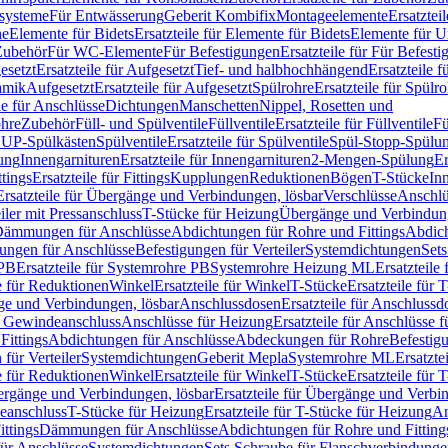
ssysteme
Für Entwässerung
Geberit Kombifix
Montageelemente
Ersatztei
he
Elemente für Bidets
Ersatzteile für Elemente für Bidets
Elemente für U
 Zubehör
Für WC-Elemente
Für Befestigungen
Ersatzteile für Für Befest
esetzt
Ersatzteile für Aufgesetzt
Tief- und halbhochhängend
Ersatzteile 
amik
Aufgesetzt
Ersatzteile für Aufgesetzt
Spülrohre
Ersatzteile für Spülr
le für Anschlüsse
Dichtungen
Manschetten
Nippel, Rosetten und
ohre
Zubehör
Füll- und Spülventile
Füllventile
Ersatzteile für Füllventile
Fü
ür UP-Spülkästen
Spülventile
Ersatzteile für Spülventile
Spül-Stopp-Spülu
ung
Innengarnituren
Ersatzteile für Innengarnituren
2-Mengen-Spülung
Er
ttings
Ersatzteile für Fittings
Kupplungen
Reduktionen
Bögen
T-Stücke
In
Ersatzteile für Übergänge und Verbindungen, lösbar
Verschlüsse
Anschlü
iler mit Pressanschluss
T-Stücke für Heizung
Übergänge und Verbindung
ämmungen für Anschlüsse
Abdichtungen für Rohre und Fittings
Abdich
gungen für Anschlüsse
Befestigungen für Verteiler
Systemdichtungen
Set
 PB
Ersatzteile für Systemrohre PB
Systemrohre Heizung ML
Ersatzteil
le für Reduktionen
Winkel
Ersatzteile für Winkel
T-Stücke
Ersatzteile für 
nge und Verbindungen, lösbar
Anschlussdosen
Ersatzteile für Anschlussd
it Gewindeanschluss
Anschlüsse für Heizung
Ersatzteile für Anschlüsse 
Fittings
Abdichtungen für Anschlüsse
Abdeckungen für Rohre
Befestig
für Verteiler
Systemdichtungen
Geberit Mepla
Systemrohre ML
Ersatzte
le für Reduktionen
Winkel
Ersatzteile für Winkel
T-Stücke
Ersatzteile für 
rgänge und Verbindungen, lösbar
Ersatzteile für Übergänge und Verbi
deanschluss
T-Stücke für Heizung
Ersatzteile für T-Stücke für Heizung
An
ttings
Dämmungen für Anschlüsse
Abdichtungen für Rohre und Fitting
für Anschlüsse
Systemdichtungen
Sets Schraube für Flanschverbindung