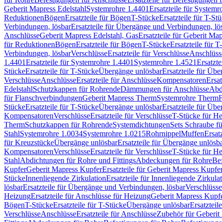
Geberit Mapress Edelstahl
Systemrohre 1.4401
Ersatzteile für System
Reduktionen
Bögen
Ersatzteile für Bögen
T-Stücke
Ersatzteile für T-St
Verbindungen, lösbar
Ersatzteile für Übergänge und Verbindungen, lö
Anschlüsse
Geberit Mapress Edelstahl, Gas
Ersatzteile für Geberit Ma
für Reduktionen
Bögen
Ersatzteile für Bögen
T-Stücke
Ersatzteile für T
Verbindungen, lösbar
Verschlüsse
Ersatzteile für Verschlüsse
Anschlüss
1.4401
Ersatzteile für Systemrohre 1.4401
Systemrohre 1.4521
Ersatzt
Stücke
Ersatzteile für T-Stücke
Übergänge unlösbar
Ersatzteile für Üb
Verschlüsse
Anschlüsse
Ersatzteile für Anschlüsse
Kompensatoren
Ersa
Edelstahl
Schutzkappen für Rohrende
Dämmungen für Anschlüsse
Abd
für Flanschverbindungen
Geberit Mapress Therm
Systemrohre Therm
F
Stücke
Ersatzteile für T-Stücke
Übergänge unlösbar
Ersatzteile für Üb
Kompensatoren
Verschlüsse
Ersatzteile für Verschlüsse
T-Stücke für H
Therm
Schutzkappen für Rohrende
Systemdichtungen
Sets Schraube f
Stahl
Systemrohre 1.0034
Systemrohre 1.0215
Rohrnippel
Muffen
Ersat
für Kreuzstücke
Übergänge unlösbar
Ersatzteile für Übergänge unlösb
Kompensatoren
Verschlüsse
Ersatzteile für Verschlüsse
T-Stücke für H
Stahl
Abdichtungen für Rohre und Fittings
Abdeckungen für Rohre
Be
Kupfer
Geberit Mapress Kupfer
Ersatzteile für Geberit Mapress Kupfe
Stücke
Innenliegende Zirkulation
Ersatzteile für Innenliegende Zirkula
lösbar
Ersatzteile für Übergänge und Verbindungen, lösbar
Verschlüsse
Heizung
Ersatzteile für Anschlüsse für Heizung
Geberit Mapress Kupfe
Bögen
T-Stücke
Ersatzteile für T-Stücke
Übergänge unlösbar
Ersatzteil
Verschlüsse
Anschlüsse
Ersatzteile für Anschlüsse
Zubehör für Geberit