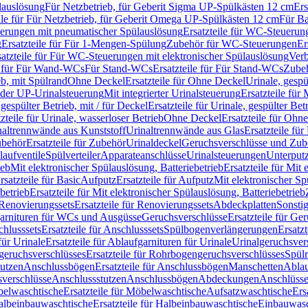
lauslösung
Für Netzbetrieb, für Geberit Sigma UP-Spülkästen 12 cm
Ers
ile für Für Netzbetrieb, für Geberit Omega UP-Spülkästen 12 cm
Für Ba
rungen mit pneumatischer Spülauslösung
Ersatzteile für WC-Steuerun
g
Ersatzteile für Für 1-Mengen-Spülung
Zubehör für WC-Steuerungen
Er
satzteile für Für WC-Steuerungen mit elektronischer Spülauslösung
Ver
le für Für Wand-WCs
Für Stand-WCs
Ersatzteile für Für Stand-WCs
Zube
ieb, mit Spülrand
Ohne Deckel
Ersatzteile für Ohne Deckel
Urinale, gespü
 oder UP-Urinalsteuerung
Mit integrierter Urinalsteuerung
Ersatzteile für 
 gespülter Betrieb, mit / für Deckel
Ersatzteile für Urinale, gespülter Bet
zteile für Urinale, wasserloser Betrieb
Ohne Deckel
Ersatzteile für Ohn
inaltrennwände aus Kunststoff
Urinaltrennwände aus Glas
Ersatzteile fü
behör
Ersatzteile für Zubehör
Urinaldeckel
Geruchsverschlüsse und Zub
aufventile
Spülverteiler
Apparateanschlüsse
Urinalsteuerungen
Unterput
ieb
Mit elektronischer Spülauslösung, Batteriebetrieb
Ersatzteile für Mit
rsatzteile für Basic
Aufputz
Ersatzteile für Aufputz
Mit elektronischer Sp
betrieb
Ersatzteile für Mit elektronischer Spülauslösung, Batteriebetrieb
Renovierungssets
Ersatzteile für Renovierungssets
Abdeckplatten
Sonsti
fgarnituren für WCs und Ausgüsse
Geruchsverschlüsse
Ersatzteile für Ge
hlusssets
Ersatzteile für Anschlusssets
Spülbogenverlängerungen
Ersatz
für Urinale
Ersatzteile für Ablaufgarnituren für Urinale
Urinalgeruchsver
eruchsverschlüsses
Ersatzteile für Rohrbogengeruchsverschlüsses
Spül
tutzen
Anschlussbögen
Ersatzteile für Anschlussbögen
Manschetten
Ablau
sverschlüsse
Anschlussstutzen
Anschlussbögen
Abdeckungen
Anschlüss
elwaschtische
Ersatzteile für Möbelwaschtische
Aufsatzwaschtische
Ers
albeinbauwaschtische
Ersatzteile für Halbeinbauwaschtische
Einbauwasc