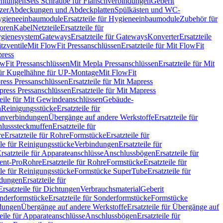
chtungen
Sets Schraube für Flanschverbindungen
Geberit
zer
Abdeckungen und Abdeckplatten
Spülkästen und WC-
gieneeinbaumodule
Ersatzteile für Hygieneeinbaumodule
Zubehör für
oren
Kabel
Netzteile
Ersatzteile für
Hygienesystem
Gateways
Ersatzteile für Gateways
Konverter
Ersatzteile
itzventile
Mit FlowFit Pressanschlüssen
Ersatzteile für Mit FlowFit
press
lowFit Pressanschlüssen
Mit Mepla Pressanschlüssen
Ersatzteile für Mit
 für Kugelhähne für UP-Montage
Mit FlowFit
ress Pressanschlüssen
Ersatzteile für Mit Mapress
ress Pressanschlüssen
Ersatzteile für Mit Mapress
teile für Mit Gewindeanschlüssen
Gebäude-
n
Reinigungsstücke
Ersatzteile für
nverbindungen
Übergänge auf andere Werkstoffe
Ersatzteile für
lusssteckmuffen
Ersatzteile für
re
Ersatzteile für Rohre
Formstücke
Ersatzteile für
ile für Reinigungsstücke
Verbindungen
Ersatzteile für
rsatzteile für Apparateanschlüsse
Anschlussbögen
Ersatzteile für
lent-Pro
Rohre
Ersatzteile für Rohre
Formstücke
Ersatzteile für
ile für Reinigungsstücke
Formstücke SuperTube
Ersatzteile für
ndungen
Ersatzteile für
Ersatzteile für Dichtungen
Verbrauchsmaterial
Geberit
nderformstücke
Ersatzteile für Sonderformstücke
Formstücke
ndungen
Übergänge auf andere Werkstoffe
Ersatzteile für Übergänge auf
teile für Apparateanschlüsse
Anschlussbögen
Ersatzteile für