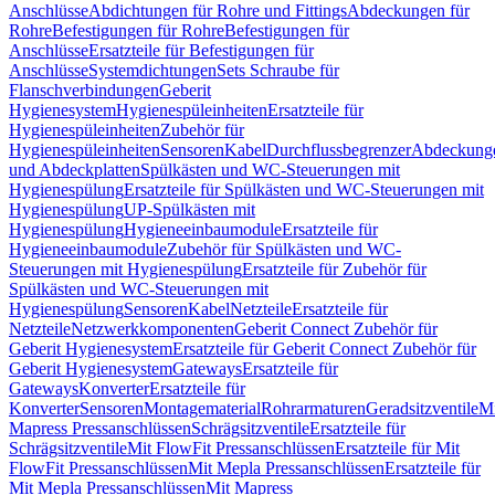
Anschlüsse
Abdichtungen für Rohre und Fittings
Abdeckungen für
Rohre
Befestigungen für Rohre
Befestigungen für
Anschlüsse
Ersatzteile für Befestigungen für
Anschlüsse
Systemdichtungen
Sets Schraube für
Flanschverbindungen
Geberit
Hygienesystem
Hygienespüleinheiten
Ersatzteile für
Hygienespüleinheiten
Zubehör für
Hygienespüleinheiten
Sensoren
Kabel
Durchflussbegrenzer
Abdeckung
und Abdeckplatten
Spülkästen und WC-Steuerungen mit
Hygienespülung
Ersatzteile für Spülkästen und WC-Steuerungen mit
Hygienespülung
UP-Spülkästen mit
Hygienespülung
Hygieneeinbaumodule
Ersatzteile für
Hygieneeinbaumodule
Zubehör für Spülkästen und WC-
Steuerungen mit Hygienespülung
Ersatzteile für Zubehör für
Spülkästen und WC-Steuerungen mit
Hygienespülung
Sensoren
Kabel
Netzteile
Ersatzteile für
Netzteile
Netzwerkkomponenten
Geberit Connect Zubehör für
Geberit Hygienesystem
Ersatzteile für Geberit Connect Zubehör für
Geberit Hygienesystem
Gateways
Ersatzteile für
Gateways
Konverter
Ersatzteile für
Konverter
Sensoren
Montagematerial
Rohrarmaturen
Geradsitzventile
Mi
Mapress Pressanschlüssen
Schrägsitzventile
Ersatzteile für
Schrägsitzventile
Mit FlowFit Pressanschlüssen
Ersatzteile für Mit
FlowFit Pressanschlüssen
Mit Mepla Pressanschlüssen
Ersatzteile für
Mit Mepla Pressanschlüssen
Mit Mapress