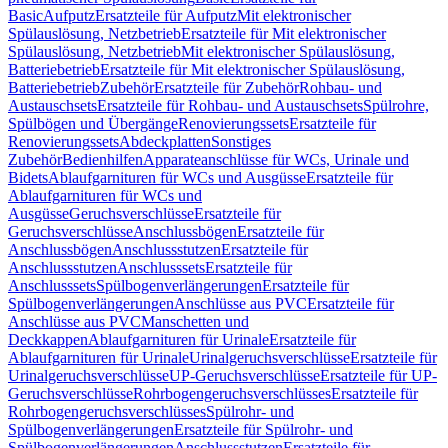
Basic
Aufputz
Ersatzteile für Aufputz
Mit elektronischer
Spülauslösung, Netzbetrieb
Ersatzteile für Mit elektronischer
Spülauslösung, Netzbetrieb
Mit elektronischer Spülauslösung,
Batteriebetrieb
Ersatzteile für Mit elektronischer Spülauslösung,
Batteriebetrieb
Zubehör
Ersatzteile für Zubehör
Rohbau- und
Austauschsets
Ersatzteile für Rohbau- und Austauschsets
Spülrohre,
Spülbögen und Übergänge
Renovierungssets
Ersatzteile für
Renovierungssets
Abdeckplatten
Sonstiges
Zubehör
Bedienhilfen
Apparateanschlüsse für WCs, Urinale und
Bidets
Ablaufgarnituren für WCs und Ausgüsse
Ersatzteile für
Ablaufgarnituren für WCs und
Ausgüsse
Geruchsverschlüsse
Ersatzteile für
Geruchsverschlüsse
Anschlussbögen
Ersatzteile für
Anschlussbögen
Anschlussstutzen
Ersatzteile für
Anschlussstutzen
Anschlusssets
Ersatzteile für
Anschlusssets
Spülbogenverlängerungen
Ersatzteile für
Spülbogenverlängerungen
Anschlüsse aus PVC
Ersatzteile für
Anschlüsse aus PVC
Manschetten und
Deckkappen
Ablaufgarnituren für Urinale
Ersatzteile für
Ablaufgarnituren für Urinale
Urinalgeruchsverschlüsse
Ersatzteile für
Urinalgeruchsverschlüsse
UP-Geruchsverschlüsse
Ersatzteile für UP-
Geruchsverschlüsse
Rohrbogengeruchsverschlüsses
Ersatzteile für
Rohrbogengeruchsverschlüsses
Spülrohr- und
Spülbogenverlängerungen
Ersatzteile für Spülrohr- und
Spülbogenverlängerungen
Anschlussstutzen
Ersatzteile für