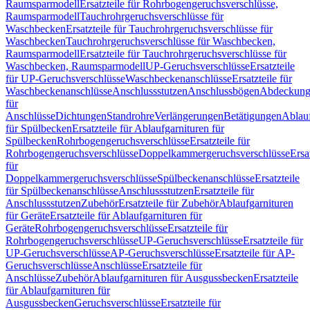
Raumsparmodell
Ersatzteile für Rohrbogengeruchsverschlüsse,
Raumsparmodell
Tauchrohrgeruchsverschlüsse für
Waschbecken
Ersatzteile für Tauchrohrgeruchsverschlüsse für
Waschbecken
Tauchrohrgeruchsverschlüsse für Waschbecken,
Raumsparmodell
Ersatzteile für Tauchrohrgeruchsverschlüsse für
Waschbecken, Raumsparmodell
UP-Geruchsverschlüsse
Ersatzteile
für UP-Geruchsverschlüsse
Waschbeckenanschlüsse
Ersatzteile für
Waschbeckenanschlüsse
Anschlussstutzen
Anschlussbögen
Abdeckung
für
Anschlüsse
Dichtungen
Standrohre
Verlängerungen
Betätigungen
Ablauf
für Spülbecken
Ersatzteile für Ablaufgarnituren für
Spülbecken
Rohrbogengeruchsverschlüsse
Ersatzteile für
Rohrbogengeruchsverschlüsse
Doppelkammergeruchsverschlüsse
Ersa
für
Doppelkammergeruchsverschlüsse
Spülbeckenanschlüsse
Ersatzteile
für Spülbeckenanschlüsse
Anschlussstutzen
Ersatzteile für
Anschlussstutzen
Zubehör
Ersatzteile für Zubehör
Ablaufgarnituren
für Geräte
Ersatzteile für Ablaufgarnituren für
Geräte
Rohrbogengeruchsverschlüsse
Ersatzteile für
Rohrbogengeruchsverschlüsse
UP-Geruchsverschlüsse
Ersatzteile für
UP-Geruchsverschlüsse
AP-Geruchsverschlüsse
Ersatzteile für AP-
Geruchsverschlüsse
Anschlüsse
Ersatzteile für
Anschlüsse
Zubehör
Ablaufgarnituren für Ausgussbecken
Ersatzteile
für Ablaufgarnituren für
Ausgussbecken
Geruchsverschlüsse
Ersatzteile für