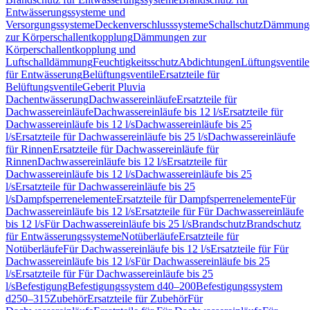
Entwässerungssysteme und
Versorgungssysteme
Deckenverschlusssysteme
Schallschutz
Dämmung
zur Körperschallentkopplung
Dämmungen zur
Körperschallentkopplung und
Luftschalldämmung
Feuchtigkeitsschutz
Abdichtungen
Lüftungsventile
für Entwässerung
Belüftungsventile
Ersatzteile für
Belüftungsventile
Geberit Pluvia
Dachentwässerung
Dachwassereinläufe
Ersatzteile für
Dachwassereinläufe
Dachwassereinläufe bis 12 l/s
Ersatzteile für
Dachwassereinläufe bis 12 l/s
Dachwassereinläufe bis 25
l/s
Ersatzteile für Dachwassereinläufe bis 25 l/s
Dachwassereinläufe
für Rinnen
Ersatzteile für Dachwassereinläufe für
Rinnen
Dachwassereinläufe bis 12 l/s
Ersatzteile für
Dachwassereinläufe bis 12 l/s
Dachwassereinläufe bis 25
l/s
Ersatzteile für Dachwassereinläufe bis 25
l/s
Dampfsperrenelemente
Ersatzteile für Dampfsperrenelemente
Für
Dachwassereinläufe bis 12 l/s
Ersatzteile für Für Dachwassereinläufe
bis 12 l/s
Für Dachwassereinläufe bis 25 l/s
Brandschutz
Brandschutz
für Entwässerungssysteme
Notüberläufe
Ersatzteile für
Notüberläufe
Für Dachwassereinläufe bis 12 l/s
Ersatzteile für Für
Dachwassereinläufe bis 12 l/s
Für Dachwassereinläufe bis 25
l/s
Ersatzteile für Für Dachwassereinläufe bis 25
l/s
Befestigung
Befestigungssystem d40–200
Befestigungssystem
d250–315
Zubehör
Ersatzteile für Zubehör
Für