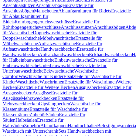
Anschlussstutzen
Anschlussbögen
Ersatzteile für
Anschlussbögen
Manschetten
Ablaufgarnituren für Bidets
Ersatzteile
für Ablaufgarnituren für
Bidets
Rohrbogengeruchsverschlüsse
Ersatzteile für
Rohrbogengeruchsverschlüsse
Anschlussstutzen
Anschlussbögen
Abde
für Waschtische
Doppelwaschtische
Ersatzteile für
Doppelwaschtische
Möbelwaschtische
Ersatzteile für
Möbelwaschtische
Aufsatzwaschtische
Ersatzteile für
Aufsatzwaschtische
Handwaschbecken
Ersatzteile für
Handwaschbecken
Aufsatzhandwaschbecken
Eckhandwaschbecken
H
für Halbeinbauwaschtische
Einbauwaschtische
Ersatzteile für
Einbauwaschtische
Unterbauwaschtische
Ersatzteile für
Unterbauwaschtische
Eckwaschtische
Waschtische
Comfort
Waschtische für Kinder
Ersatzteile für Waschtische für
Kinder
Waschtische
Waschrinnen
Ersatzteile für Waschrinnen
Weitere
Becken
Ersatzteile für Weitere Becken
Ausgussbecken
Ersatzteile für
Ausgussbecken
Ausgüsse
Ersatzteile für
Ausgüsse
Mehrzweckbecken
Ersatzteile für
Mehrzweckbecken
Gipsfangbecken
Waschtische für
Klassenräume
Ersatzteile für Waschtische für
Klassenräume
Zubehör
Säulen
Ersatzteile für
Säulen
Halbsäulen
Ersatzteile für
Halbsäulen
Zubehör
Ablaufkappen
Handtuchhalter
Befestigungsmateria
Waschtisch mit Unterschrank
Sets Handwaschbecken mit