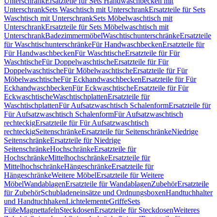
Unterschrank
Ersatzteile für Sets Handwaschbecken mit
Unterschrank
Sets Waschtisch mit Unterschrank
Ersatzteile für Sets
Waschtisch mit Unterschrank
Sets Möbelwaschtisch mit
Unterschrank
Ersatzteile für Sets Möbelwaschtisch mit
Unterschrank
Badezimmermöbel
Waschtischunterschränke
Ersatzteile
für Waschtischunterschränke
Für Handwaschbecken
Ersatzteile für
Für Handwaschbecken
Für Waschtische
Ersatzteile für Für
Waschtische
Für Doppelwaschtische
Ersatzteile für Für
Doppelwaschtische
Für Möbelwaschtische
Ersatzteile für Für
Möbelwaschtische
Für Eckhandwaschbecken
Ersatzteile für Für
Eckhandwaschbecken
Für Eckwaschtische
Ersatzteile für Für
Eckwaschtische
Waschtischplatten
Ersatzteile für
Waschtischplatten
Für Aufsatzwaschtisch Schalenform
Ersatzteile für
Für Aufsatzwaschtisch Schalenform
Für Aufsatzwaschtisch
rechteckig
Ersatzteile für Für Aufsatzwaschtisch
rechteckig
Seitenschränke
Ersatzteile für Seitenschränke
Niedrige
Seitenschränke
Ersatzteile für Niedrige
Seitenschränke
Hochschränke
Ersatzteile für
Hochschränke
Mittelhochschränke
Ersatzteile für
Mittelhochschränke
Hängeschränke
Ersatzteile für
Hängeschränke
Weitere Möbel
Ersatzteile für Weitere
Möbel
Wandablagen
Ersatzteile für Wandablagen
Zubehör
Ersatzteile
für Zubehör
Schubladeneinsätze und Ordnungsboxen
Handtuchhalter
und Handtuchhaken
Lichtelemente
Griffe
Sets
Füße
Magnettafeln
Steckdosen
Ersatzteile für Steckdosen
Weiteres