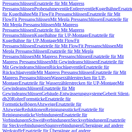
Pressanschlüssen
Ersatzteile für Mit Mapress
Pressanschlüssen
Probenahmeventile
Entleerventile
Kugelhähne
Ersatzt
für Kugelhähne
Mit FlowFit Pressanschlüssen
Ersatzteile für Mit
FlowFit Pressanschlüssen
Mit Mepla Pressanschlüssen
Ersatzteile für
Mit Mepla Pressanschlüssen
Mit Mapress
Pressanschlüssen
Ersatzteile für Mit Mapress
Pressanschlüssen
Kugelhähne für UP-Montage
Ersatzteile für
Kugelhähne für UP-Montage
Mit FlowFit
Pressanschlüssen
Ersatzteile für Mit FlowFit Pressanschlüssen
Mit
Mepla Pressanschlüssen
Ersatzteile für Mit Mepla
Pressanschlüssen
Mit Mapress Pressanschlüssen
Ersatzteile für Mit
Mapress Pressanschlüssen
Mit Gewindeanschlüssen
Ersatzteile für
Mit Gewindeanschlüssen
Rückschlagventile
Ersatzteile für
Rückschlagventile
Mit Mapress Pressanschlüssen
Ersatzteile für Mit
Mapress Pressanschlüssen
Wasserzählerstrecken für UP-
Montage
Ersatzteile für Wasserzählerstrecken für UP-Montage
Mit
Gewindeanschlüssen
Ersatzteile für Mit
Gewindeanschlüssen
Gebäude-Entwässerungssysteme
Geberit Silent-
db20
Rohre
Formstücke
Ersatzteile für
Formstücke
Bögen
Abzweige
Ersatzteile für
Abzweige
Reduktionen
Reinigungsstücke
Ersatzteile für
Reinigungsstücke
Verbindungen
Ersatzteile für
Verbindungen
Schweißverbindungen
Steckverbindungen
Ersatzteile
für Steckverbindungen
Spannverbindungen
Übergänge auf andere
Werkstoffe
Ersatzteile für Übergänge auf andere