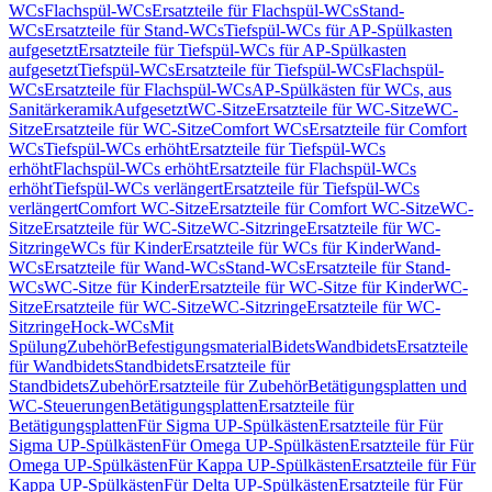
WCs
Flachspül-WCs
Ersatzteile für Flachspül-WCs
Stand-
WCs
Ersatzteile für Stand-WCs
Tiefspül-WCs für AP-Spülkasten
aufgesetzt
Ersatzteile für Tiefspül-WCs für AP-Spülkasten
aufgesetzt
Tiefspül-WCs
Ersatzteile für Tiefspül-WCs
Flachspül-
WCs
Ersatzteile für Flachspül-WCs
AP-Spülkästen für WCs, aus
Sanitärkeramik
Aufgesetzt
WC-Sitze
Ersatzteile für WC-Sitze
WC-
Sitze
Ersatzteile für WC-Sitze
Comfort WCs
Ersatzteile für Comfort
WCs
Tiefspül-WCs erhöht
Ersatzteile für Tiefspül-WCs
erhöht
Flachspül-WCs erhöht
Ersatzteile für Flachspül-WCs
erhöht
Tiefspül-WCs verlängert
Ersatzteile für Tiefspül-WCs
verlängert
Comfort WC-Sitze
Ersatzteile für Comfort WC-Sitze
WC-
Sitze
Ersatzteile für WC-Sitze
WC-Sitzringe
Ersatzteile für WC-
Sitzringe
WCs für Kinder
Ersatzteile für WCs für Kinder
Wand-
WCs
Ersatzteile für Wand-WCs
Stand-WCs
Ersatzteile für Stand-
WCs
WC-Sitze für Kinder
Ersatzteile für WC-Sitze für Kinder
WC-
Sitze
Ersatzteile für WC-Sitze
WC-Sitzringe
Ersatzteile für WC-
Sitzringe
Hock-WCs
Mit
Spülung
Zubehör
Befestigungsmaterial
Bidets
Wandbidets
Ersatzteile
für Wandbidets
Standbidets
Ersatzteile für
Standbidets
Zubehör
Ersatzteile für Zubehör
Betätigungsplatten und
WC-Steuerungen
Betätigungsplatten
Ersatzteile für
Betätigungsplatten
Für Sigma UP-Spülkästen
Ersatzteile für Für
Sigma UP-Spülkästen
Für Omega UP-Spülkästen
Ersatzteile für Für
Omega UP-Spülkästen
Für Kappa UP-Spülkästen
Ersatzteile für Für
Kappa UP-Spülkästen
Für Delta UP-Spülkästen
Ersatzteile für Für