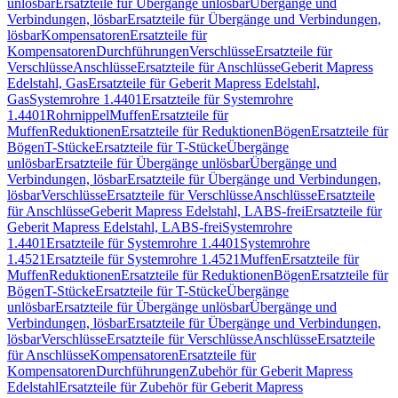
unlösbar
Ersatzteile für Übergänge unlösbar
Übergänge und
Verbindungen, lösbar
Ersatzteile für Übergänge und Verbindungen,
lösbar
Kompensatoren
Ersatzteile für
Kompensatoren
Durchführungen
Verschlüsse
Ersatzteile für
Verschlüsse
Anschlüsse
Ersatzteile für Anschlüsse
Geberit Mapress
Edelstahl, Gas
Ersatzteile für Geberit Mapress Edelstahl,
Gas
Systemrohre 1.4401
Ersatzteile für Systemrohre
1.4401
Rohrnippel
Muffen
Ersatzteile für
Muffen
Reduktionen
Ersatzteile für Reduktionen
Bögen
Ersatzteile für
Bögen
T-Stücke
Ersatzteile für T-Stücke
Übergänge
unlösbar
Ersatzteile für Übergänge unlösbar
Übergänge und
Verbindungen, lösbar
Ersatzteile für Übergänge und Verbindungen,
lösbar
Verschlüsse
Ersatzteile für Verschlüsse
Anschlüsse
Ersatzteile
für Anschlüsse
Geberit Mapress Edelstahl, LABS-frei
Ersatzteile für
Geberit Mapress Edelstahl, LABS-frei
Systemrohre
1.4401
Ersatzteile für Systemrohre 1.4401
Systemrohre
1.4521
Ersatzteile für Systemrohre 1.4521
Muffen
Ersatzteile für
Muffen
Reduktionen
Ersatzteile für Reduktionen
Bögen
Ersatzteile für
Bögen
T-Stücke
Ersatzteile für T-Stücke
Übergänge
unlösbar
Ersatzteile für Übergänge unlösbar
Übergänge und
Verbindungen, lösbar
Ersatzteile für Übergänge und Verbindungen,
lösbar
Verschlüsse
Ersatzteile für Verschlüsse
Anschlüsse
Ersatzteile
für Anschlüsse
Kompensatoren
Ersatzteile für
Kompensatoren
Durchführungen
Zubehör für Geberit Mapress
Edelstahl
Ersatzteile für Zubehör für Geberit Mapress