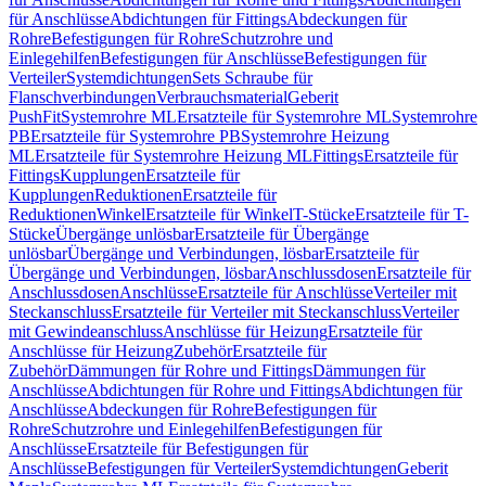
für Anschlüsse
Abdichtungen für Fittings
Abdeckungen für
Rohre
Befestigungen für Rohre
Schutzrohre und
Einlegehilfen
Befestigungen für Anschlüsse
Befestigungen für
Verteiler
Systemdichtungen
Sets Schraube für
Flanschverbindungen
Verbrauchsmaterial
Geberit
PushFit
Systemrohre ML
Ersatzteile für Systemrohre ML
Systemrohre
PB
Ersatzteile für Systemrohre PB
Systemrohre Heizung
ML
Ersatzteile für Systemrohre Heizung ML
Fittings
Ersatzteile für
Fittings
Kupplungen
Ersatzteile für
Kupplungen
Reduktionen
Ersatzteile für
Reduktionen
Winkel
Ersatzteile für Winkel
T-Stücke
Ersatzteile für T-
Stücke
Übergänge unlösbar
Ersatzteile für Übergänge
unlösbar
Übergänge und Verbindungen, lösbar
Ersatzteile für
Übergänge und Verbindungen, lösbar
Anschlussdosen
Ersatzteile für
Anschlussdosen
Anschlüsse
Ersatzteile für Anschlüsse
Verteiler mit
Steckanschluss
Ersatzteile für Verteiler mit Steckanschluss
Verteiler
mit Gewindeanschluss
Anschlüsse für Heizung
Ersatzteile für
Anschlüsse für Heizung
Zubehör
Ersatzteile für
Zubehör
Dämmungen für Rohre und Fittings
Dämmungen für
Anschlüsse
Abdichtungen für Rohre und Fittings
Abdichtungen für
Anschlüsse
Abdeckungen für Rohre
Befestigungen für
Rohre
Schutzrohre und Einlegehilfen
Befestigungen für
Anschlüsse
Ersatzteile für Befestigungen für
Anschlüsse
Befestigungen für Verteiler
Systemdichtungen
Geberit