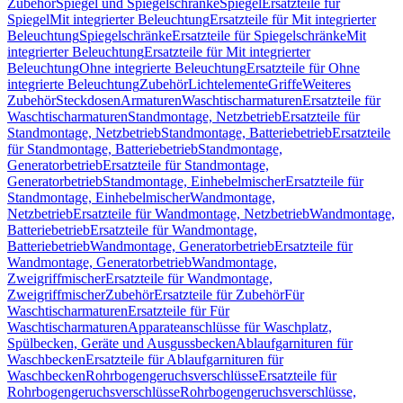
Zubehör
Spiegel und Spiegelschränke
Spiegel
Ersatzteile für
Spiegel
Mit integrierter Beleuchtung
Ersatzteile für Mit integrierter
Beleuchtung
Spiegelschränke
Ersatzteile für Spiegelschränke
Mit
integrierter Beleuchtung
Ersatzteile für Mit integrierter
Beleuchtung
Ohne integrierte Beleuchtung
Ersatzteile für Ohne
integrierte Beleuchtung
Zubehör
Lichtelemente
Griffe
Weiteres
Zubehör
Steckdosen
Armaturen
Waschtischarmaturen
Ersatzteile für
Waschtischarmaturen
Standmontage, Netzbetrieb
Ersatzteile für
Standmontage, Netzbetrieb
Standmontage, Batteriebetrieb
Ersatzteile
für Standmontage, Batteriebetrieb
Standmontage,
Generatorbetrieb
Ersatzteile für Standmontage,
Generatorbetrieb
Standmontage, Einhebelmischer
Ersatzteile für
Standmontage, Einhebelmischer
Wandmontage,
Netzbetrieb
Ersatzteile für Wandmontage, Netzbetrieb
Wandmontage,
Batteriebetrieb
Ersatzteile für Wandmontage,
Batteriebetrieb
Wandmontage, Generatorbetrieb
Ersatzteile für
Wandmontage, Generatorbetrieb
Wandmontage,
Zweigriffmischer
Ersatzteile für Wandmontage,
Zweigriffmischer
Zubehör
Ersatzteile für Zubehör
Für
Waschtischarmaturen
Ersatzteile für Für
Waschtischarmaturen
Apparateanschlüsse für Waschplatz,
Spülbecken, Geräte und Ausgussbecken
Ablaufgarnituren für
Waschbecken
Ersatzteile für Ablaufgarnituren für
Waschbecken
Rohrbogengeruchsverschlüsse
Ersatzteile für
Rohrbogengeruchsverschlüsse
Rohrbogengeruchsverschlüsse,