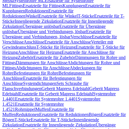
Mepla
Systemrohre ML
Ersatzteile für Systemrohre
ML
Fittings
Ersatzteile für Fittings
Kupplungen
Ersatzteile für
Kupplungen
Reduktionen
Ersatzteile für
Reduktionen
Winkel
Ersatzteile für Winkel
T-Stücke
Ersatzteile für T-
Stücke
Innenliegende Zirkulation
Ersatzteile für Innenliegende
Zirkulation
Übergänge unlösbar
Ersatzteile für Übergänge
unlösbar
Übergänge und Verbindungen, lösbar
Ersatzteile für
Übergänge und Verbindungen, lösbar
Verschlüsse
Ersatzteile für
Verschlüsse
Anschlüsse
Ersatzteile für Anschlüsse
Verteiler mit
Gewindeanschluss
T-Stücke für Heizung
Ersatzteile für T-Stücke für
Heizung
Anschlüsse für Heizung
Ersatzteile für Anschlüsse für
Heizung
Zubehör
Ersatzteile für Zubehör
Dämmungen für Rohre und
Fittings
Dämmungen für Anschlüsse
Abdichtungen für Rohre und
Fittings
Abdichtungen für Anschlüsse
Abdeckungen für
Rohre
Befestigungen für Rohre
Befestigungen für
Anschlüsse
Ersatzteile für Befestigungen für
Anschlüsse
Systemdichtungen
Sets Schraube für
Flanschverbindungen
Geberit Mapress Edelstahl
Geberit Mapress
Edelstahl
Ersatzteile für Geberit Mapress Edelstahl
Systemrohre
1.4401
Ersatzteile für Systemrohre 1.4401
Systemrohre
1.4521
Ersatzteile für Systemrohre
1.4521
Rohrnippel
Muffen
Ersatzteile für
Muffen
Reduktionen
Ersatzteile für Reduktionen
Bögen
Ersatzteile für
Bögen
T-Stücke
Ersatzteile für T-Stücke
Innenliegende
Zirkulation
Ersatzteile für Innenliegende Zirkulation
Übergänge