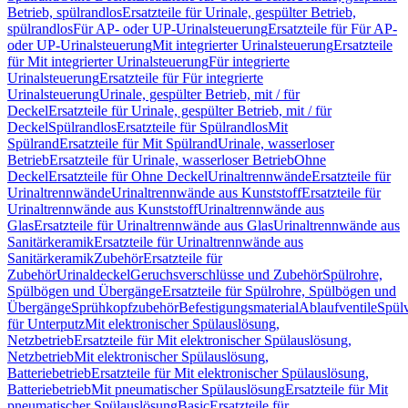
Betrieb, spülrandlos
Ersatzteile für Urinale, gespülter Betrieb,
spülrandlos
Für AP- oder UP-Urinalsteuerung
Ersatzteile für Für AP-
oder UP-Urinalsteuerung
Mit integrierter Urinalsteuerung
Ersatzteile
für Mit integrierter Urinalsteuerung
Für integrierte
Urinalsteuerung
Ersatzteile für Für integrierte
Urinalsteuerung
Urinale, gespülter Betrieb, mit / für
Deckel
Ersatzteile für Urinale, gespülter Betrieb, mit / für
Deckel
Spülrandlos
Ersatzteile für Spülrandlos
Mit
Spülrand
Ersatzteile für Mit Spülrand
Urinale, wasserloser
Betrieb
Ersatzteile für Urinale, wasserloser Betrieb
Ohne
Deckel
Ersatzteile für Ohne Deckel
Urinaltrennwände
Ersatzteile für
Urinaltrennwände
Urinaltrennwände aus Kunststoff
Ersatzteile für
Urinaltrennwände aus Kunststoff
Urinaltrennwände aus
Glas
Ersatzteile für Urinaltrennwände aus Glas
Urinaltrennwände aus
Sanitärkeramik
Ersatzteile für Urinaltrennwände aus
Sanitärkeramik
Zubehör
Ersatzteile für
Zubehör
Urinaldeckel
Geruchsverschlüsse und Zubehör
Spülrohre,
Spülbögen und Übergänge
Ersatzteile für Spülrohre, Spülbögen und
Übergänge
Sprühkopfzubehör
Befestigungsmaterial
Ablaufventile
Spülv
für Unterputz
Mit elektronischer Spülauslösung,
Netzbetrieb
Ersatzteile für Mit elektronischer Spülauslösung,
Netzbetrieb
Mit elektronischer Spülauslösung,
Batteriebetrieb
Ersatzteile für Mit elektronischer Spülauslösung,
Batteriebetrieb
Mit pneumatischer Spülauslösung
Ersatzteile für Mit
pneumatischer Spülauslösung
Basic
Ersatzteile für