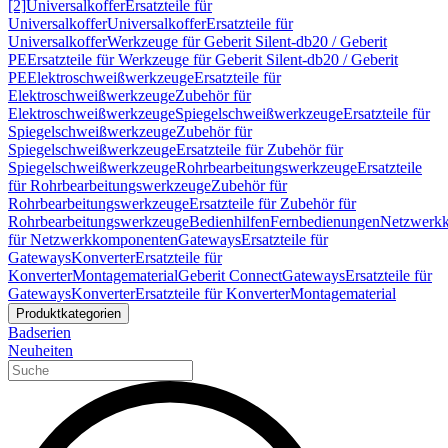
[2]
Universalkoffer
Ersatzteile für
Universalkoffer
Universalkoffer
Ersatzteile für
Universalkoffer
Werkzeuge für Geberit Silent-db20 / Geberit
PE
Ersatzteile für Werkzeuge für Geberit Silent-db20 / Geberit
PE
Elektroschweißwerkzeuge
Ersatzteile für
Elektroschweißwerkzeuge
Zubehör für
Elektroschweißwerkzeuge
Spiegelschweißwerkzeuge
Ersatzteile für
Spiegelschweißwerkzeuge
Zubehör für
Spiegelschweißwerkzeuge
Ersatzteile für Zubehör für
Spiegelschweißwerkzeuge
Rohrbearbeitungswerkzeuge
Ersatzteile
für Rohrbearbeitungswerkzeuge
Zubehör für
Rohrbearbeitungswerkzeuge
Ersatzteile für Zubehör für
Rohrbearbeitungswerkzeuge
Bedienhilfen
Fernbedienungen
Netzwerk
für Netzwerkkomponenten
Gateways
Ersatzteile für
Gateways
Konverter
Ersatzteile für
Konverter
Montagematerial
Geberit Connect
Gateways
Ersatzteile für
Gateways
Konverter
Ersatzteile für Konverter
Montagematerial
Produktkategorien
Badserien
Neuheiten