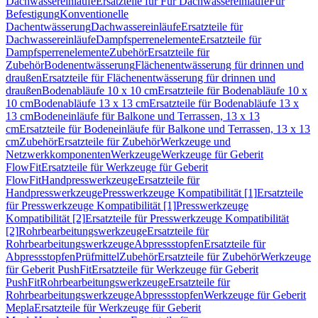
Dachwassereinläufe
Ersatzteile für Für Dachwassereinläufe
Für
Befestigung
Konventionelle
Dachentwässerung
Dachwassereinläufe
Ersatzteile für
Dachwassereinläufe
Dampfsperrenelemente
Ersatzteile für
Dampfsperrenelemente
Zubehör
Ersatzteile für
Zubehör
Bodenentwässerung
Flächenentwässerung für drinnen und
draußen
Ersatzteile für Flächenentwässerung für drinnen und
draußen
Bodenabläufe 10 x 10 cm
Ersatzteile für Bodenabläufe 10 x
10 cm
Bodenabläufe 13 x 13 cm
Ersatzteile für Bodenabläufe 13 x
13 cm
Bodeneinläufe für Balkone und Terrassen, 13 x 13
cm
Ersatzteile für Bodeneinläufe für Balkone und Terrassen, 13 x 13
cm
Zubehör
Ersatzteile für Zubehör
Werkzeuge und
Netzwerkkomponenten
Werkzeuge
Werkzeuge für Geberit
FlowFit
Ersatzteile für Werkzeuge für Geberit
FlowFit
Handpresswerkzeuge
Ersatzteile für
Handpresswerkzeuge
Presswerkzeuge Kompatibilität [1]
Ersatzteile
für Presswerkzeuge Kompatibilität [1]
Presswerkzeuge
Kompatibilität [2]
Ersatzteile für Presswerkzeuge Kompatibilität
[2]
Rohrbearbeitungswerkzeuge
Ersatzteile für
Rohrbearbeitungswerkzeuge
Abpressstopfen
Ersatzteile für
Abpressstopfen
Prüfmittel
Zubehör
Ersatzteile für Zubehör
Werkzeuge
für Geberit PushFit
Ersatzteile für Werkzeuge für Geberit
PushFit
Rohrbearbeitungswerkzeuge
Ersatzteile für
Rohrbearbeitungswerkzeuge
Abpressstopfen
Werkzeuge für Geberit
Mepla
Ersatzteile für Werkzeuge für Geberit