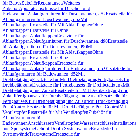
für Babys
Zubehör
Reparatursets
Weiteres
Zubehör
Apparateanschlüsse für Duschen und
Badewannen
Ablaufgarnituren für Duschwannen, d52
Ersatzteile für
Ablaufgarnituren für Duschwannen, d52
Mit
Ablaufkappen
Ersatzteile für Mit Ablaufkappen
Ohne
Ablaufkappen
Ersatzteile für Ohne
Ablaufkappen
Ablaufkappen
Ersatzteile für
Ablaufkappen
Ablaufgarnituren für Duschwannen, d90
Ersatzteile
für Ablaufgarnituren für Duschwannen, d90
Mit
Ablaufkappen
Ersatzteile für Mit Ablaufkappen
Ohne
Ablaufkappen
Ersatzteile für Ohne
Ablaufkappen
Ablaufkappen
Ersatzteile für
Ablaufkappen
Ablaufgarnituren für Badewannen, d52
Ersatzteile für
Ablaufgarnituren für Badewannen, d52
Mit
Drehbetätigung
Ersatzteile für Mit Drehbetätigung
Fertigbausets für
Drehbetätigung
Ersatzteile für Fertigbausets für Drehbetätigung
Mit
Drehbetätigung und Zulauf
Ersatzteile für Mit Drehbetätigung und
Zulauf
Fertigbausets für Drehbetätigung und Zulauf
Ersatzteile für
Fertigbausets für Drehbetätigung und Zulauf
Mit Druckbetätigung
PushControl
Ersatzteile für Mit Druckbetätigung PushControl
Mit
Ventilstopfen
Ersatzteile für Mit Ventilstopfen
Zubehör für
Ablaufgarnituren für
Badewannen
Anschlusssets
Ventilstopfen
Wasseranschlüsse
Installation
und Spülsysteme
Geberit Duofix
Systemwände
Ersatzteile für
Systemwände
Tragsysteme
Ersatzteile für