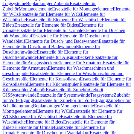
Tragsysteme
Beplankungen
Zubehör
Ersatzteile für
Zubehör
Montageelemente
Ersatzteile für Montageelemente
Elemente
für WCs
Ersatzteile für Elemente für WCs
Elemente für
Waschtische
Ersatzteile für Elemente für Waschtische
Elemente für
Bidets
Ersatzteile für Elemente für Bidets
Elemente für
Urinale
Ersatzteile für Elemente für Urinale
Elemente für Duschen
mit Wandablauf
Ersatzteile für Elemente für Duschen mit
Wandablauf
Elemente für Dusch- und Badewannen
Ersatzteile für
Elemente für Dusch- und Badewannen
Elemente für
Duschtrennwände
Ersatzteile für Elemente für
Duschtrennwände
Elemente für Ausgussbecken
Ersatzteile für
Elemente für Ausgussbecken
Elemente für Armaturen
Ersatzteile für
Elemente für Armaturen
Elemente für Waschmaschinen und
Geschirrspüler
Ersatzteile für Elemente für Waschmaschinen und
Geschirrspüler
Elemente für Konsollasten
Ersatzteile für Elemente für
Konsollasten
Elemente für Küchenspülen
Ersatzteile für Elemente für
Küchenspülen
Zubehör
Ersatzteile für Zubehör
Geberit
GIS
Systemwände
Ersatzteile für Systemwände
Tragsysteme
Zubehör
für Vorfertigung
Ersatzteile für Zubehör für Vorfertigung
Zubehör für
Schalldämmung
Beplankungen
Montageelemente
Ersatzteile für
Montageelemente
Elemente für WCs
Ersatzteile für Elemente für
WCs
Elemente für Waschtische
Ersatzteile für Elemente für
Waschtische
Elemente für Bidets
Ersatzteile für Elemente für
Bidets
Elemente für Urinale
Ersatzteile für Elemente für
Urinale
Elemente für Duschen mit Wandablauf
Ersatzteile für