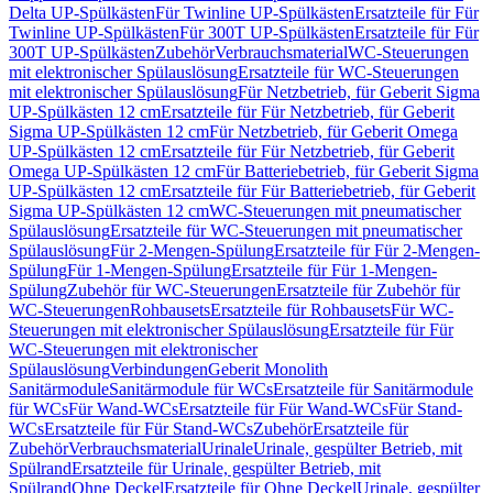
Delta UP-Spülkästen
Für Twinline UP-Spülkästen
Ersatzteile für Für
Twinline UP-Spülkästen
Für 300T UP-Spülkästen
Ersatzteile für Für
300T UP-Spülkästen
Zubehör
Verbrauchsmaterial
WC-Steuerungen
mit elektronischer Spülauslösung
Ersatzteile für WC-Steuerungen
mit elektronischer Spülauslösung
Für Netzbetrieb, für Geberit Sigma
UP-Spülkästen 12 cm
Ersatzteile für Für Netzbetrieb, für Geberit
Sigma UP-Spülkästen 12 cm
Für Netzbetrieb, für Geberit Omega
UP-Spülkästen 12 cm
Ersatzteile für Für Netzbetrieb, für Geberit
Omega UP-Spülkästen 12 cm
Für Batteriebetrieb, für Geberit Sigma
UP-Spülkästen 12 cm
Ersatzteile für Für Batteriebetrieb, für Geberit
Sigma UP-Spülkästen 12 cm
WC-Steuerungen mit pneumatischer
Spülauslösung
Ersatzteile für WC-Steuerungen mit pneumatischer
Spülauslösung
Für 2-Mengen-Spülung
Ersatzteile für Für 2-Mengen-
Spülung
Für 1-Mengen-Spülung
Ersatzteile für Für 1-Mengen-
Spülung
Zubehör für WC-Steuerungen
Ersatzteile für Zubehör für
WC-Steuerungen
Rohbausets
Ersatzteile für Rohbausets
Für WC-
Steuerungen mit elektronischer Spülauslösung
Ersatzteile für Für
WC-Steuerungen mit elektronischer
Spülauslösung
Verbindungen
Geberit Monolith
Sanitärmodule
Sanitärmodule für WCs
Ersatzteile für Sanitärmodule
für WCs
Für Wand-WCs
Ersatzteile für Für Wand-WCs
Für Stand-
WCs
Ersatzteile für Für Stand-WCs
Zubehör
Ersatzteile für
Zubehör
Verbrauchsmaterial
Urinale
Urinale, gespülter Betrieb, mit
Spülrand
Ersatzteile für Urinale, gespülter Betrieb, mit
Spülrand
Ohne Deckel
Ersatzteile für Ohne Deckel
Urinale, gespülter