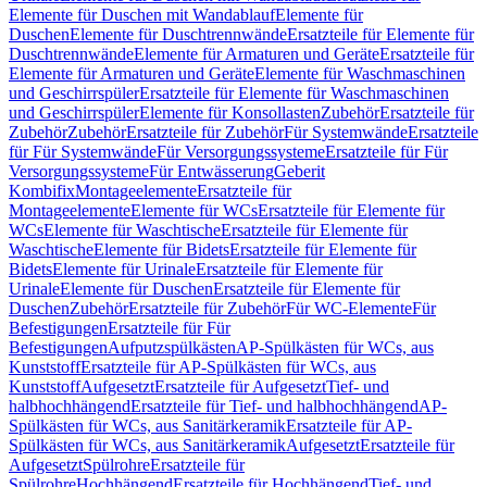
Elemente für Duschen mit Wandablauf
Elemente für
Duschen
Elemente für Duschtrennwände
Ersatzteile für Elemente für
Duschtrennwände
Elemente für Armaturen und Geräte
Ersatzteile für
Elemente für Armaturen und Geräte
Elemente für Waschmaschinen
und Geschirrspüler
Ersatzteile für Elemente für Waschmaschinen
und Geschirrspüler
Elemente für Konsollasten
Zubehör
Ersatzteile für
Zubehör
Zubehör
Ersatzteile für Zubehör
Für Systemwände
Ersatzteile
für Für Systemwände
Für Versorgungssysteme
Ersatzteile für Für
Versorgungssysteme
Für Entwässerung
Geberit
Kombifix
Montageelemente
Ersatzteile für
Montageelemente
Elemente für WCs
Ersatzteile für Elemente für
WCs
Elemente für Waschtische
Ersatzteile für Elemente für
Waschtische
Elemente für Bidets
Ersatzteile für Elemente für
Bidets
Elemente für Urinale
Ersatzteile für Elemente für
Urinale
Elemente für Duschen
Ersatzteile für Elemente für
Duschen
Zubehör
Ersatzteile für Zubehör
Für WC-Elemente
Für
Befestigungen
Ersatzteile für Für
Befestigungen
Aufputzspülkästen
AP-Spülkästen für WCs, aus
Kunststoff
Ersatzteile für AP-Spülkästen für WCs, aus
Kunststoff
Aufgesetzt
Ersatzteile für Aufgesetzt
Tief- und
halbhochhängend
Ersatzteile für Tief- und halbhochhängend
AP-
Spülkästen für WCs, aus Sanitärkeramik
Ersatzteile für AP-
Spülkästen für WCs, aus Sanitärkeramik
Aufgesetzt
Ersatzteile für
Aufgesetzt
Spülrohre
Ersatzteile für
Spülrohre
Hochhängend
Ersatzteile für Hochhängend
Tief- und