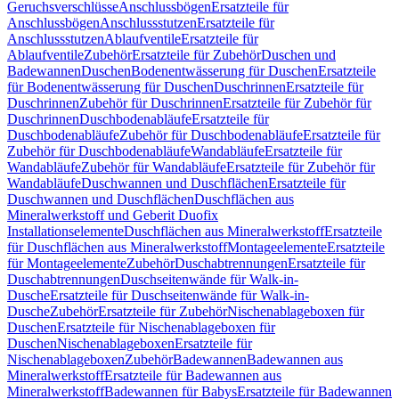
Geruchsverschlüsse
Anschlussbögen
Ersatzteile für
Anschlussbögen
Anschlussstutzen
Ersatzteile für
Anschlussstutzen
Ablaufventile
Ersatzteile für
Ablaufventile
Zubehör
Ersatzteile für Zubehör
Duschen und
Badewannen
Duschen
Bodenentwässerung für Duschen
Ersatzteile
für Bodenentwässerung für Duschen
Duschrinnen
Ersatzteile für
Duschrinnen
Zubehör für Duschrinnen
Ersatzteile für Zubehör für
Duschrinnen
Duschbodenabläufe
Ersatzteile für
Duschbodenabläufe
Zubehör für Duschbodenabläufe
Ersatzteile für
Zubehör für Duschbodenabläufe
Wandabläufe
Ersatzteile für
Wandabläufe
Zubehör für Wandabläufe
Ersatzteile für Zubehör für
Wandabläufe
Duschwannen und Duschflächen
Ersatzteile für
Duschwannen und Duschflächen
Duschflächen aus
Mineralwerkstoff und Geberit Duofix
Installationselemente
Duschflächen aus Mineralwerkstoff
Ersatzteile
für Duschflächen aus Mineralwerkstoff
Montageelemente
Ersatzteile
für Montageelemente
Zubehör
Duschabtrennungen
Ersatzteile für
Duschabtrennungen
Duschseitenwände für Walk-in-
Dusche
Ersatzteile für Duschseitenwände für Walk-in-
Dusche
Zubehör
Ersatzteile für Zubehör
Nischenablageboxen für
Duschen
Ersatzteile für Nischenablageboxen für
Duschen
Nischenablageboxen
Ersatzteile für
Nischenablageboxen
Zubehör
Badewannen
Badewannen aus
Mineralwerkstoff
Ersatzteile für Badewannen aus
Mineralwerkstoff
Badewannen für Babys
Ersatzteile für Badewannen