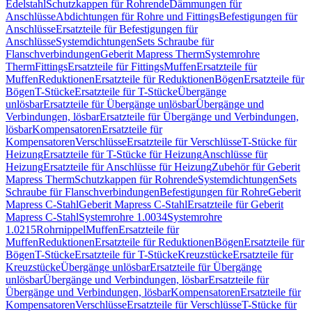
Edelstahl
Schutzkappen für Rohrende
Dämmungen für
Anschlüsse
Abdichtungen für Rohre und Fittings
Befestigungen für
Anschlüsse
Ersatzteile für Befestigungen für
Anschlüsse
Systemdichtungen
Sets Schraube für
Flanschverbindungen
Geberit Mapress Therm
Systemrohre
Therm
Fittings
Ersatzteile für Fittings
Muffen
Ersatzteile für
Muffen
Reduktionen
Ersatzteile für Reduktionen
Bögen
Ersatzteile für
Bögen
T-Stücke
Ersatzteile für T-Stücke
Übergänge
unlösbar
Ersatzteile für Übergänge unlösbar
Übergänge und
Verbindungen, lösbar
Ersatzteile für Übergänge und Verbindungen,
lösbar
Kompensatoren
Ersatzteile für
Kompensatoren
Verschlüsse
Ersatzteile für Verschlüsse
T-Stücke für
Heizung
Ersatzteile für T-Stücke für Heizung
Anschlüsse für
Heizung
Ersatzteile für Anschlüsse für Heizung
Zubehör für Geberit
Mapress Therm
Schutzkappen für Rohrende
Systemdichtungen
Sets
Schraube für Flanschverbindungen
Befestigungen für Rohre
Geberit
Mapress C-Stahl
Geberit Mapress C-Stahl
Ersatzteile für Geberit
Mapress C-Stahl
Systemrohre 1.0034
Systemrohre
1.0215
Rohrnippel
Muffen
Ersatzteile für
Muffen
Reduktionen
Ersatzteile für Reduktionen
Bögen
Ersatzteile für
Bögen
T-Stücke
Ersatzteile für T-Stücke
Kreuzstücke
Ersatzteile für
Kreuzstücke
Übergänge unlösbar
Ersatzteile für Übergänge
unlösbar
Übergänge und Verbindungen, lösbar
Ersatzteile für
Übergänge und Verbindungen, lösbar
Kompensatoren
Ersatzteile für
Kompensatoren
Verschlüsse
Ersatzteile für Verschlüsse
T-Stücke für