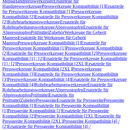
Mepla
Handpresswerkzeuge
Ersatzteile für
Handpresswerkzeuge
Presswerkzeuge Kompatibilität [1]
Ersatzteile
für Presswerkzeuge Kompatibilität [1]
Presswerkzeuge
Kompatibilität [2]
Ersatzteile für Presswerkzeuge Kompatibilität
[2]
Rohrbearbeitungswerkzeuge
Ersatzteile für
Rohrbearbeitungswerkzeuge
Abpressstopfen
Ersatzteile für
Abpressstopfen
Prüfmittel
Zubehör
Werkzeuge für Geberit
Mapress
Ersatzteile für Werkzeuge für Geberit
Mapress
Presswerkzeuge Kompatibilität [1]
Ersatzteile für
Presswerkzeuge Kompatibilität [1]
Presswerkzeuge Kompatibilität
[2]
Ersatzteile für Presswerkzeuge Kompatibilität [2]
Presswerkzeuge
Kompatibilität [1] / [2]
Ersatzteile für Presswerkzeuge Kompatibilität
[1] / [2]
Presswerkzeuge Kompatibilität [2XL]
Ersatzteile für
Presswerkzeuge Kompatibilität [2XL]
Presswerkzeuge
Kompatibilität [3]
Ersatzteile für Presswerkzeuge Kompatibilität
[3]
Presswerkzeuge Kompatibilität [4]
Ersatzteile für Presswerkzeuge
Kompatibilität [4]
Rohrbearbeitungswerkzeuge
Ersatzteile für
Rohrbearbeitungswerkzeuge
Abpressstopfen
Ersatzteile für
Abpressstopfen
Prüfmittel
Ersatzteile für
Prüfmittel
Zubehör
Pressgeräte
Ersatzteile für Pressgeräte
Pressgeräte
Kompatibilität [1]
Ersatzteile für Pressgeräte Kompatibilität
[1]
Pressgeräte Kompatibilität [2]
Ersatzteile für Pressgeräte
Kompatibilität [2]
Pressgeräte Kompatibilität [2XL]
Ersatzteile für
Pressgeräte Kompatibilität [2XL]
Pressgeräte Kompatibilität [4] /
[2]
Ersatzteile für Pressgeräte Kompatibilität [4] /