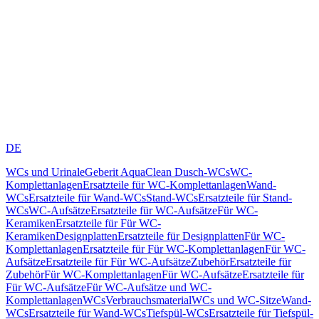
DE
WCs und Urinale
Geberit AquaClean Dusch-WCs
WC-
Komplettanlagen
Ersatzteile für WC-Komplettanlagen
Wand-
WCs
Ersatzteile für Wand-WCs
Stand-WCs
Ersatzteile für Stand-
WCs
WC-Aufsätze
Ersatzteile für WC-Aufsätze
Für WC-
Keramiken
Ersatzteile für Für WC-
Keramiken
Designplatten
Ersatzteile für Designplatten
Für WC-
Komplettanlagen
Ersatzteile für Für WC-Komplettanlagen
Für WC-
Aufsätze
Ersatzteile für Für WC-Aufsätze
Zubehör
Ersatzteile für
Zubehör
Für WC-Komplettanlagen
Für WC-Aufsätze
Ersatzteile für
Für WC-Aufsätze
Für WC-Aufsätze und WC-
Komplettanlagen
WCs
Verbrauchsmaterial
WCs und WC-Sitze
Wand-
WCs
Ersatzteile für Wand-WCs
Tiefspül-WCs
Ersatzteile für Tiefspül-