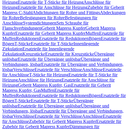
Heizung
Ersatzteile für T-Stücke für Heizung
Anschlüsse für
Heizung
Ersatzteile für Anschlüsse für Heizung
Zubehör für Geberit
Mapress C-Stahl
Abdichtungen für Rohre und Fittings
Abdeckungen
für Rohre
Befestigungen für Rohre
Befestigungen für
Anschlüsse
Systemdichtungen
Sets Schraube für
Flanschverbindungen
Geberit Mapress Kupfer
Geberit Mapress
Kupfer
Ersatzteile für Geberit Mapress Kupfer
Muffen
Ersatzteile für
Muffen
Reduktionen
Ersatzteile für Reduktionen
Bögen
Ersatzteile für
Bögen
T-Stücke
Ersatzteile für T-Stücke
Innenliegende
Zirkulation
Ersatzteile für Innenliegende
Zirkulation
Kreuzstücke
Ersatzteile für Kreuzstücke
Übergänge
unlösbar
Ersatzteile für Übergänge unlösbar
Übergänge und
Verbindungen, lösbar
Ersatzteile für Übergänge und Verbindungen,
lösbar
Verschlüsse
Ersatzteile für Verschlüsse
Anschlüsse
Ersatzteile
für Anschlüsse
T-Stücke für Heizung
Ersatzteile für T-Stücke für
Heizung
Anschlüsse für Heizung
Ersatzteile für Anschlüsse für
Heizung
Geberit Mapress Kupfer, Gas
Ersatzteile für Geberit
Mapress Kupfer, Gas
Muffen
Ersatzteile für
Muffen
Reduktionen
Ersatzteile für Reduktionen
Bögen
Ersatzteile für
Bögen
T-Stücke
Ersatzteile für T-Stücke
Übergänge
unlösbar
Ersatzteile für Übergänge unlösbar
Übergänge und
Verbindungen, lösbar
Ersatzteile für Übergänge und Verbindungen,
lösbar
Verschlüsse
Ersatzteile für Verschlüsse
Anschlüsse
Ersatzteile
für Anschlüsse
Zubehör für Geberit Mapress Kupfer
Ersatzteile für
Zubehör für Geberit Mapress Kupfer
Dämmungen für