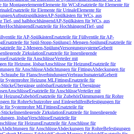
le für Montageelemente
Elemente für WCs
Ersatzteile für Elemente für
rinale
Ersatzteile für Elemente für Urinale
Elemente für
igungen
Aufputzspülkästen
AP-Spülkästen für WCs, aus
für Tief- und halbhochhängend
AP-Spülkästen für WCs, aus
ohre
Hochhängend
Ersatzteile für Hochhängend
Tief- und
llventile für AP-Spülkästen
Ersatzteile für Füllventile für AP-
ng
Ersatzteile für Spül-Stopp-Spülung
1-Mengen-Spülung
Ersatzteile für
satzteile für 2-Mengen-Spülung
Versorgungssysteme
Geberit
nenliegende Zirkulation
Ersatzteile für Innenliegende
sse
Ersatzteile für Anschlüsse
Verteiler mit
en für Heizung, lösbar
Anschlüsse für Heizung
Ersatzteile für
tungen für Anschlüsse
Abdichtungen für Fittings
Abdeckungen für
s Schraube für Flanschverbindungen
Verbrauchsmaterial
Geberit
e für Systemrohre Heizung ML
Fittings
Ersatzteile für
T-Stücke
Übergänge unlösbar
Ersatzteile für Übergänge
osen
Anschlüsse
Ersatzteile für Anschlüsse
Verteiler mit
für Heizung
Zubehör
Ersatzteile für Zubehör
Dämmungen für Rohre
ungen für Rohre
Schutzrohre und Einlegehilfen
Befestigungen für
ile für Systemrohre ML
Fittings
Ersatzteile für
T-Stücke
Innenliegende Zirkulation
Ersatzteile für Innenliegende
ndungen, lösbar
Verschlüsse
Ersatzteile für
schlüsse für Heizung
Ersatzteile für Anschlüsse für
s
Abdichtungen für Anschlüsse
Abdeckungen für Rohre
Befestigungen
en
Geberit Mapress Edelstahl
Geberit Mapress Edelstahl
Ersatzteile für