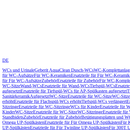
DE
WCs und Urinale
Geberit AquaClean Dusch-WCs
WC-Komplettanlag
für WC-Aufsätze
Für WC-Keramiken
Ersatzteile für Für WC-Kerami
für Für WC-Aufsätze
Zubehör
Ersatzteile für Zubehör
Für WC-Komplet
WC-Sitze
Wand-WCs
Ersatzteile für Wand-WCs
Tiefspül-WCs
Ersatzt
aufgesetzt
Ersatzteile für Tiefspül-WCs für AP-Spülkasten aufgesetzt
T
Sanitärkeramik
Aufgesetzt
WC-Sitze
Ersatzteile für WC-Sitze
WC-Sitze
erhöht
Ersatzteile für Flachspül-WCs erhöht
Tiefspül-WCs verlängert
E
Sitzringe
Ersatzteile für WC-Sitzringe
WCs für Kinder
Ersatzteile für 
Kinder
WC-Sitze
Ersatzteile für WC-Sitze
WC-Sitzringe
Ersatzteile fü
Standbidets
Zubehör
Ersatzteile für Zubehör
Betätigungsplatten und W
Omega UP-Spülkästen
Ersatzteile für Für Omega UP-Spülkästen
Für 
UP-Spülkästen
Ersatzteile für Für Twinline UP-Spülkästen
Für 300T U