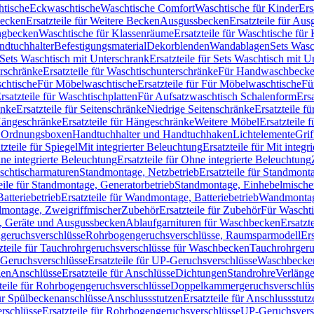
htische
Eckwaschtische
Waschtische Comfort
Waschtische für Kinder
Ers
Becken
Ersatzteile für Weitere Becken
Ausgussbecken
Ersatzteile für Au
ngbecken
Waschtische für Klassenräume
Ersatzteile für Waschtische fü
ndtuchhalter
Befestigungsmaterial
Dekorblenden
Wandablagen
Sets Wasc
Sets Waschtisch mit Unterschrank
Ersatzteile für Sets Waschtisch mit 
rschränke
Ersatzteile für Waschtischunterschränke
Für Handwaschbeck
schtische
Für Möbelwaschtische
Ersatzteile für Für Möbelwaschtische
Fü
rsatzteile für Waschtischplatten
Für Aufsatzwaschtisch Schalenform
Ers
änke
Ersatzteile für Seitenschränke
Niedrige Seitenschränke
Ersatzteile f
ängeschränke
Ersatzteile für Hängeschränke
Weitere Möbel
Ersatzteile 
d Ordnungsboxen
Handtuchhalter und Handtuchhaken
Lichtelemente
Grif
tzteile für Spiegel
Mit integrierter Beleuchtung
Ersatzteile für Mit integr
ne integrierte Beleuchtung
Ersatzteile für Ohne integrierte Beleuchtung
aschtischarmaturen
Standmontage, Netzbetrieb
Ersatzteile für Standmont
eile für Standmontage, Generatorbetrieb
Standmontage, Einhebelmische
tteriebetrieb
Ersatzteile für Wandmontage, Batteriebetrieb
Wandmontage
ndmontage, Zweigriffmischer
Zubehör
Ersatzteile für Zubehör
Für Wascht
n, Geräte und Ausgussbecken
Ablaufgarnituren für Waschbecken
Ersatzt
ngeruchsverschlüsse
Rohrbogengeruchsverschlüsse, Raumsparmodell
Er
zteile für Tauchrohrgeruchsverschlüsse für Waschbecken
Tauchrohrgeru
Geruchsverschlüsse
Ersatzteile für UP-Geruchsverschlüsse
Waschbecken
en
Anschlüsse
Ersatzteile für Anschlüsse
Dichtungen
Standrohre
Verläng
teile für Rohrbogengeruchsverschlüsse
Doppelkammergeruchsverschlüs
für Spülbeckenanschlüsse
Anschlussstutzen
Ersatzteile für Anschlussstutz
rschlüsse
Ersatzteile für Rohrbogengeruchsverschlüsse
UP-Geruchsvers