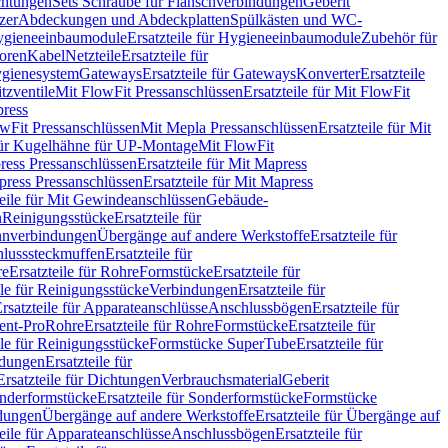
chtungen
Sets Schraube für Flanschverbindungen
Geberit
zer
Abdeckungen und Abdeckplatten
Spülkästen und WC-
gieneeinbaumodule
Ersatzteile für Hygieneeinbaumodule
Zubehör für
oren
Kabel
Netzteile
Ersatzteile für
Hygienesystem
Gateways
Ersatzteile für Gateways
Konverter
Ersatzteile
itzventile
Mit FlowFit Pressanschlüssen
Ersatzteile für Mit FlowFit
press
lowFit Pressanschlüssen
Mit Mepla Pressanschlüssen
Ersatzteile für Mit
 für Kugelhähne für UP-Montage
Mit FlowFit
ress Pressanschlüssen
Ersatzteile für Mit Mapress
ress Pressanschlüssen
Ersatzteile für Mit Mapress
teile für Mit Gewindeanschlüssen
Gebäude-
n
Reinigungsstücke
Ersatzteile für
nverbindungen
Übergänge auf andere Werkstoffe
Ersatzteile für
lusssteckmuffen
Ersatzteile für
re
Ersatzteile für Rohre
Formstücke
Ersatzteile für
ile für Reinigungsstücke
Verbindungen
Ersatzteile für
rsatzteile für Apparateanschlüsse
Anschlussbögen
Ersatzteile für
lent-Pro
Rohre
Ersatzteile für Rohre
Formstücke
Ersatzteile für
ile für Reinigungsstücke
Formstücke SuperTube
Ersatzteile für
ndungen
Ersatzteile für
Ersatzteile für Dichtungen
Verbrauchsmaterial
Geberit
nderformstücke
Ersatzteile für Sonderformstücke
Formstücke
ndungen
Übergänge auf andere Werkstoffe
Ersatzteile für Übergänge auf
teile für Apparateanschlüsse
Anschlussbögen
Ersatzteile für