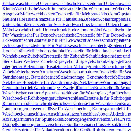
Einbauwaschtische
Unterbauwaschtische
Ersatzteile für Unterbauwasc
Kinder
Waschtische
Waschrinnen
Ersatzteile für Waschrinnen
Weitere 
Ausgüsse
Mehrzweckbecken
Ersatzteile für Mehrzweckbecken
Gipsfa
Säulen
Halbsäulen
Ersatzteile für Halbsäulen
Zubehör
Ablaufkappen
Ha
Unterschrank
Ersatzteile für Sets Handwaschbecken mit Unterschrank
Möbelwaschtisch mit Unterschrank
Badezimmermöbel
Waschtischunte
Für Waschtische
Für Doppelwaschtische
Ersatzteile für Für Doppelwa
Eckwaschtische
Ersatzteile für Für Eckwaschtische
Waschtischplatten
E
rechteckig
Ersatzteile für Für Aufsatzwaschtisch rechteckig
Seitenschr
Hochschränke
Mittelhochschränke
Ersatzteile für Mittelhochschränke
H
Wandablagen
Zubehör
Ersatzteile für Zubehör
Schubladeneinsätze un
Steckdosen
Weiteres Zubehör
Spiegel und Spiegelschränke
Spiegel
Ersa
integrierter Beleuchtung
Ersatzteile für Mit integrierter Beleuchtung
Oh
Zubehör
Steckdosen
Armaturen
Waschtischarmaturen
Ersatzteile für W
Standmontage, Batteriebetrieb
Standmontage, Generatorbetrieb
Ersatzt
Netzbetrieb
Ersatzteile für Wandmontage, Netzbetrieb
Wandmontage, Ba
Generatorbetrieb
Wandmontage, Zweigriffmischer
Ersatzteile für Wa
Waschtischarmaturen
Apparateanschlüsse für Waschplatz, Spülbecke
Waschbecken
Rohrbogengeruchsverschlüsse
Ersatzteile für Rohrboge
Raumsparmodell
Tauchrohrgeruchsverschlüsse für Waschbecken
Ersat
Tauchrohrgeruchsverschlüsse für Waschbecken, Raumsparmodell
UP-
Waschbeckenanschlüsse
Anschlussstutzen
Anschlussbögen
Abdeckung
Ablaufgarnituren für Spülbecken
Rohrbogengeruchsverschlüsse
Ersatz
Doppelkammergeruchsverschlüsse
Spülbeckenanschlüsse
Ersatzteile 
Geräte
Ersatzteile für Ablaufgarnituren für Geräte
Rohrbogengeruchsve