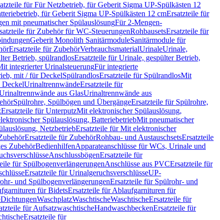
atzteile für Für Netzbetrieb, für Geberit Sigma UP-Spülkästen 12
tteriebetrieb, für Geberit Sigma UP-Spülkästen 12 cm
Ersatzteile für
gen mit pneumatischer Spülauslösung
Für 2-Mengen-
satzteile für Zubehör für WC-Steuerungen
Rohbausets
Ersatzteile für
bindungen
Geberit Monolith Sanitärmodule
Sanitärmodule für
hör
Ersatzteile für Zubehör
Verbrauchsmaterial
Urinale
Urinale,
lter Betrieb, spülrandlos
Ersatzteile für Urinale, gespülter Betrieb,
Mit integrierter Urinalsteuerung
Für integrierte
rieb, mit / für Deckel
Spülrandlos
Ersatzteile für Spülrandlos
Mit
e Deckel
Urinaltrennwände
Ersatzteile für
r Urinaltrennwände aus Glas
Urinaltrennwände aus
ehör
Spülrohre, Spülbögen und Übergänge
Ersatzteile für Spülrohre,
z
Ersatzteile für Unterputz
Mit elektronischer Spülauslösung,
 elektronischer Spülauslösung, Batteriebetrieb
Mit pneumatischer
ülauslösung, Netzbetrieb
Ersatzteile für Mit elektronischer
Zubehör
Ersatzteile für Zubehör
Rohbau- und Austauschsets
Ersatzteile
ges Zubehör
Bedienhilfen
Apparateanschlüsse für WCs, Urinale und
ruchsverschlüsse
Anschlussbögen
Ersatzteile für
teile für Spülbogenverlängerungen
Anschlüsse aus PVC
Ersatzteile für
schlüsse
Ersatzteile für Urinalgeruchsverschlüsse
UP-
rohr- und Spülbogenverlängerungen
Ersatzteile für Spülrohr- und
fgarnituren für Bidets
Ersatzteile für Ablaufgarnituren für
e
Dichtungen
Waschplatz
Waschtische
Waschtische
Ersatzteile für
atzteile für Aufsatzwaschtische
Handwaschbecken
Ersatzteile für
htische
Ersatzteile für