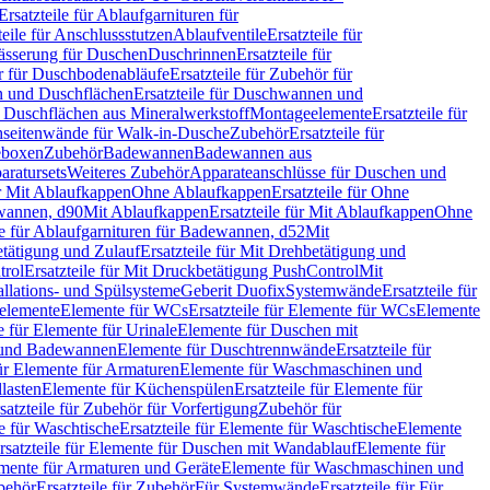
Ersatzteile für Ablaufgarnituren für
teile für Anschlussstutzen
Ablaufventile
Ersatzteile für
wässerung für Duschen
Duschrinnen
Ersatzteile für
 für Duschbodenabläufe
Ersatzteile für Zubehör für
 und Duschflächen
Ersatzteile für Duschwannen und
ür Duschflächen aus Mineralwerkstoff
Montageelemente
Ersatzteile für
chseitenwände für Walk-in-Dusche
Zubehör
Ersatzteile für
geboxen
Zubehör
Badewannen
Badewannen aus
aratursets
Weiteres Zubehör
Apparateanschlüsse für Duschen und
ür Mit Ablaufkappen
Ohne Ablaufkappen
Ersatzteile für Ohne
hwannen, d90
Mit Ablaufkappen
Ersatzteile für Mit Ablaufkappen
Ohne
le für Ablaufgarnituren für Badewannen, d52
Mit
tätigung und Zulauf
Ersatzteile für Mit Drehbetätigung und
trol
Ersatzteile für Mit Druckbetätigung PushControl
Mit
allations- und Spülsysteme
Geberit Duofix
Systemwände
Ersatzteile für
eelemente
Elemente für WCs
Ersatzteile für Elemente für WCs
Elemente
le für Elemente für Urinale
Elemente für Duschen mit
- und Badewannen
Elemente für Duschtrennwände
Ersatzteile für
für Elemente für Armaturen
Elemente für Waschmaschinen und
llasten
Elemente für Küchenspülen
Ersatzteile für Elemente für
satzteile für Zubehör für Vorfertigung
Zubehör für
e für Waschtische
Ersatzteile für Elemente für Waschtische
Elemente
rsatzteile für Elemente für Duschen mit Wandablauf
Elemente für
lemente für Armaturen und Geräte
Elemente für Waschmaschinen und
behör
Ersatzteile für Zubehör
Für Systemwände
Ersatzteile für Für