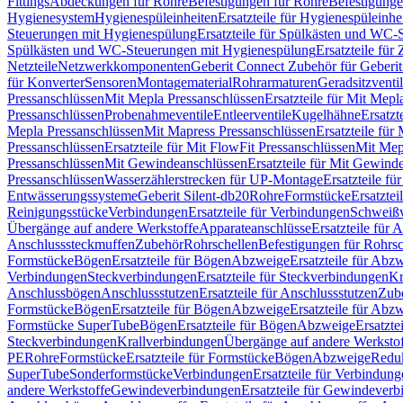
Fittings
Abdeckungen für Rohre
Befestigungen für Rohre
Befestigunge
Hygienesystem
Hygienespüleinheiten
Ersatzteile für Hygienespüleinhe
Steuerungen mit Hygienespülung
Ersatzteile für Spülkästen und WC
Spülkästen und WC-Steuerungen mit Hygienespülung
Ersatzteile fü
Netzteile
Netzwerkkomponenten
Geberit Connect Zubehör für Geberi
für Konverter
Sensoren
Montagematerial
Rohrarmaturen
Geradsitzventi
Pressanschlüssen
Mit Mepla Pressanschlüssen
Ersatzteile für Mit Mepl
Pressanschlüssen
Probenahmeventile
Entleerventile
Kugelhähne
Ersatzt
Mepla Pressanschlüssen
Mit Mapress Pressanschlüssen
Ersatzteile für
Pressanschlüssen
Ersatzteile für Mit FlowFit Pressanschlüssen
Mit Mep
Pressanschlüssen
Mit Gewindeanschlüssen
Ersatzteile für Mit Gewind
Pressanschlüssen
Wasserzählerstrecken für UP-Montage
Ersatzteile f
Entwässerungssysteme
Geberit Silent-db20
Rohre
Formstücke
Ersatztei
Reinigungsstücke
Verbindungen
Ersatzteile für Verbindungen
Schweiß
Übergänge auf andere Werkstoffe
Apparateanschlüsse
Ersatzteile für 
Anschlusssteckmuffen
Zubehör
Rohrschellen
Befestigungen für Rohrsc
Formstücke
Bögen
Ersatzteile für Bögen
Abzweige
Ersatzteile für Abz
Verbindungen
Steckverbindungen
Ersatzteile für Steckverbindungen
Kr
Anschlussbögen
Anschlussstutzen
Ersatzteile für Anschlussstutzen
Zub
Formstücke
Bögen
Ersatzteile für Bögen
Abzweige
Ersatzteile für Abz
Formstücke SuperTube
Bögen
Ersatzteile für Bögen
Abzweige
Ersatzte
Steckverbindungen
Krallverbindungen
Übergänge auf andere Werksto
PE
Rohre
Formstücke
Ersatzteile für Formstücke
Bögen
Abzweige
Redu
SuperTube
Sonderformstücke
Verbindungen
Ersatzteile für Verbindun
andere Werkstoffe
Gewindeverbindungen
Ersatzteile für Gewindever