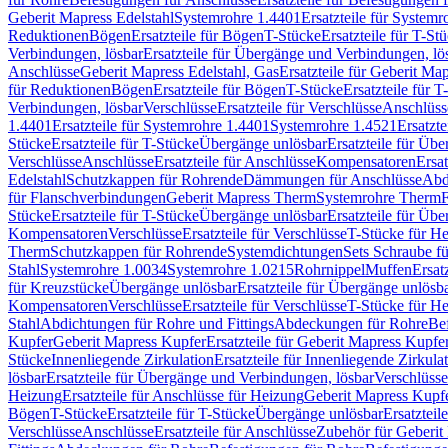
Geberit Mapress Edelstahl
Systemrohre 1.4401
Ersatzteile für System
Reduktionen
Bögen
Ersatzteile für Bögen
T-Stücke
Ersatzteile für T-St
Verbindungen, lösbar
Ersatzteile für Übergänge und Verbindungen, lö
Anschlüsse
Geberit Mapress Edelstahl, Gas
Ersatzteile für Geberit Ma
für Reduktionen
Bögen
Ersatzteile für Bögen
T-Stücke
Ersatzteile für T
Verbindungen, lösbar
Verschlüsse
Ersatzteile für Verschlüsse
Anschlüss
1.4401
Ersatzteile für Systemrohre 1.4401
Systemrohre 1.4521
Ersatzt
Stücke
Ersatzteile für T-Stücke
Übergänge unlösbar
Ersatzteile für Üb
Verschlüsse
Anschlüsse
Ersatzteile für Anschlüsse
Kompensatoren
Ersa
Edelstahl
Schutzkappen für Rohrende
Dämmungen für Anschlüsse
Abd
für Flanschverbindungen
Geberit Mapress Therm
Systemrohre Therm
F
Stücke
Ersatzteile für T-Stücke
Übergänge unlösbar
Ersatzteile für Üb
Kompensatoren
Verschlüsse
Ersatzteile für Verschlüsse
T-Stücke für H
Therm
Schutzkappen für Rohrende
Systemdichtungen
Sets Schraube f
Stahl
Systemrohre 1.0034
Systemrohre 1.0215
Rohrnippel
Muffen
Ersat
für Kreuzstücke
Übergänge unlösbar
Ersatzteile für Übergänge unlösb
Kompensatoren
Verschlüsse
Ersatzteile für Verschlüsse
T-Stücke für H
Stahl
Abdichtungen für Rohre und Fittings
Abdeckungen für Rohre
Be
Kupfer
Geberit Mapress Kupfer
Ersatzteile für Geberit Mapress Kupfe
Stücke
Innenliegende Zirkulation
Ersatzteile für Innenliegende Zirkula
lösbar
Ersatzteile für Übergänge und Verbindungen, lösbar
Verschlüsse
Heizung
Ersatzteile für Anschlüsse für Heizung
Geberit Mapress Kupfe
Bögen
T-Stücke
Ersatzteile für T-Stücke
Übergänge unlösbar
Ersatzteil
Verschlüsse
Anschlüsse
Ersatzteile für Anschlüsse
Zubehör für Geberit