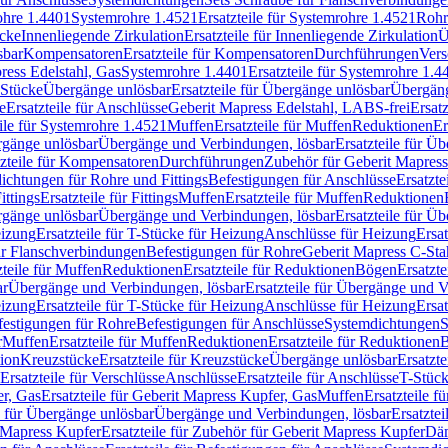
rohre 1.4401
Systemrohre 1.4521
Ersatzteile für Systemrohre 1.4521
Rohr
ücke
Innenliegende Zirkulation
Ersatzteile für Innenliegende Zirkulation
Ü
sbar
Kompensatoren
Ersatzteile für Kompensatoren
Durchführungen
Vers
press Edelstahl, Gas
Systemrohre 1.4401
Ersatzteile für Systemrohre 1.4
-Stücke
Übergänge unlösbar
Ersatzteile für Übergänge unlösbar
Übergäng
e
Ersatzteile für Anschlüsse
Geberit Mapress Edelstahl, LABS-frei
Ersat
eile für Systemrohre 1.4521
Muffen
Ersatzteile für Muffen
Reduktionen
Er
ergänge unlösbar
Übergänge und Verbindungen, lösbar
Ersatzteile für Ü
tzteile für Kompensatoren
Durchführungen
Zubehör für Geberit Mapress
ichtungen für Rohre und Fittings
Befestigungen für Anschlüsse
Ersatzte
ittings
Ersatzteile für Fittings
Muffen
Ersatzteile für Muffen
Reduktionen
ergänge unlösbar
Übergänge und Verbindungen, lösbar
Ersatzteile für Ü
eizung
Ersatzteile für T-Stücke für Heizung
Anschlüsse für Heizung
Ersat
ür Flanschverbindungen
Befestigungen für Rohre
Geberit Mapress C-Sta
zteile für Muffen
Reduktionen
Ersatzteile für Reduktionen
Bögen
Ersatzte
ar
Übergänge und Verbindungen, lösbar
Ersatzteile für Übergänge und 
eizung
Ersatzteile für T-Stücke für Heizung
Anschlüsse für Heizung
Ersat
festigungen für Rohre
Befestigungen für Anschlüsse
Systemdichtungen
S
r
Muffen
Ersatzteile für Muffen
Reduktionen
Ersatzteile für Reduktionen
tion
Kreuzstücke
Ersatzteile für Kreuzstücke
Übergänge unlösbar
Ersatzt
Ersatzteile für Verschlüsse
Anschlüsse
Ersatzteile für Anschlüsse
T-Stück
r, Gas
Ersatzteile für Geberit Mapress Kupfer, Gas
Muffen
Ersatzteile f
e für Übergänge unlösbar
Übergänge und Verbindungen, lösbar
Ersatzte
 Mapress Kupfer
Ersatzteile für Zubehör für Geberit Mapress Kupfer
Däm