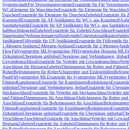
Systemwände
Für Versorgungssysteme
Ersatzteile für Für Versorgung
WCs
Elemente für Waschtische
Ersatzteile für Elemente für Waschtisc
Duschen
Ersatzteile für Elemente für Duschen
Zubehör
Ersatzteile für
Kunststoff
Ersatzteile für AP-Spülkästen für WCs, aus Kunststoff
Aufg
Sanitärkeramik
Ersatzteile für AP-Spülkästen für WCs, aus Sanitärker
halbhochhängend
Zubehör
Ersatzteile für Zubehör
Anschlüsse
Ersatztei
Staueinsätze
Verbrauchsmaterial
Spülventile
Unterputzspülkästen
Spülr
Spülkästen
Füllventile für UP-Spülkästen
Ersatzteile für Füllventile f
1-Mengen-Spülung
2-Mengen-Spülung
Ersatzteile für 2-Mengen-Spül
FlowFit
Systemrohre ML
Systemrohre PB
Systemrohre Heizung ML
Fi
Zirkulation
Übergänge unlösbar
Übergänge und Verbindungen, lösbar
Gewindeanschluss
Ersatzteile für Verteiler mit Gewindeanschluss
Verte
Anschlüsse für Heizung
Zubehör
Dämmungen für Rohre und Fittings
D
Rohre
Befestigungen für Rohre
Schutzrohre und Einlegehilfen
Befesti
PushFit
Systemrohre ML
Ersatzteile für Systemrohre ML
Systemrohre
Fittings
Kupplungen
Ersatzteile für Kupplungen
Reduktionen
Ersatztei
unlösbar
Übergänge und Verbindungen, lösbar
Ersatzteile für Übergä
Steckanschluss
Ersatzteile für Verteiler mit Steckanschluss
Verteiler m
und Fittings
Dämmungen für Anschlüsse
Abdichtungen für Rohre und 
Anschlüsse
Ersatzteile für Befestigungen für Anschlüsse
Befestigungen 
Fittings
Kupplungen
Ersatzteile für Kupplungen
Reduktionen
Ersatztei
Zirkulation
Übergänge unlösbar
Ersatzteile für Übergänge unlösbar
Übe
Verschlüsse
Anschlüsse
Ersatzteile für Anschlüsse
Verteiler mit Gewin
Heizung
Zubehör
Ersatzteile für Zubehör
Dämmungen für Rohre und Fi
für Rohre
Befestigungen für Anschlüsse
Ersatzteile für Befestigungen 