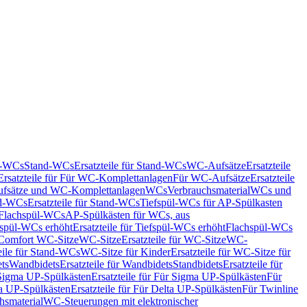
nd-WCs
Stand-WCs
Ersatzteile für Stand-WCs
WC-Aufsätze
Ersatzteile
Ersatzteile für Für WC-Komplettanlagen
Für WC-Aufsätze
Ersatzteile
fsätze und WC-Komplettanlagen
WCs
Verbrauchsmaterial
WCs und
d-WCs
Ersatzteile für Stand-WCs
Tiefspül-WCs für AP-Spülkasten
r Flachspül-WCs
AP-Spülkästen für WCs, aus
fspül-WCs erhöht
Ersatzteile für Tiefspül-WCs erhöht
Flachspül-WCs
r Comfort WC-Sitze
WC-Sitze
Ersatzteile für WC-Sitze
WC-
eile für Stand-WCs
WC-Sitze für Kinder
Ersatzteile für WC-Sitze für
ts
Wandbidets
Ersatzteile für Wandbidets
Standbidets
Ersatzteile für
Sigma UP-Spülkästen
Ersatzteile für Für Sigma UP-Spülkästen
Für
a UP-Spülkästen
Ersatzteile für Für Delta UP-Spülkästen
Für Twinline
hsmaterial
WC-Steuerungen mit elektronischer