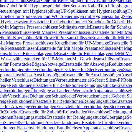
n für Anschlüsse
Ersatzteile für Befestigungen für Anschlüsse
Systemdi
iten
Zubehör für Hygienespüleinheiten
Sensoren
Kabel
Durchflussbegren
-Steuerungen mit Hygienespülung
UP-Spülkästen mit Hygienespülung
Hy
r Zubehör für Spülkästen und WC-Steuerungen mit Hygienespülung
Sens
t Hygienesystem
Ersatzteile für Geberit Connect Zubehör für Geberit 
le
Mit Mapress Pressanschlüssen
Schrägsitzventile
Ersatzteile für Schrägs
a Pressanschlüssen
Mit Mapress Pressanschlüssen
Ersatzteile für Mit Ma
eile für Kugelhähne
Mit FlowFit Pressanschlüssen
Ersatzteile für Mit F
 Mit Mapress Pressanschlüssen
Kugelhähne für UP-Montage
Ersatzteile
la Pressanschlüssen
Ersatzteile für Mit Mepla Pressanschlüssen
Mit Map
eanschlüssen
Rückschlagventile
Ersatzteile für Rückschlagventile
Mit Map
ür Wasserzählerstrecken für UP-Montage
Mit Gewindeanschlüssen
Ersatz
le für Formstücke
Bögen
Abzweige
Ersatzteile für Abzweige
Reduktione
verbindungen
Steckverbindungen
Ersatzteile für Steckverbindungen
Span
Apparateanschlüsse
Anschlussbögen
Ersatzteile für Anschlussbögen
Ansch
hellen
Verschlüsse
Dichtungen
Verbrauchsmaterial
Geberit Silent-PP
Roh
weige
Reduktionen
Ersatzteile für Reduktionen
Reinigungsstücke
Ersatzte
allverbindungen
Übergänge auf andere Werkstoffe
Apparateanschlüsse
E
ehör
Verschlüsse
Dichtungen
Schutzdeckel
Verbrauchsmaterial
Geberit Si
weige
Reduktionen
Ersatzteile für Reduktionen
Reinigungsstücke
Ersatzte
ile für Abzweige
Verbindungen
Ersatzteile für Verbindungen
Steckverbi
ffe
Zubehör
Ersatzteile für Zubehör
Rohrschellen
Verschlüsse
Dichtungen
ktionen
Reinigungsstücke
Ersatzteile für Reinigungsstücke
Übergänge
So
gen
Schweißverbindungen
Steckverbindungen
Ersatzteile für Steckverbi
bindungen
Flanschverbindungen
Bundbüchsen
Apparateanschlüsse
Ersatz