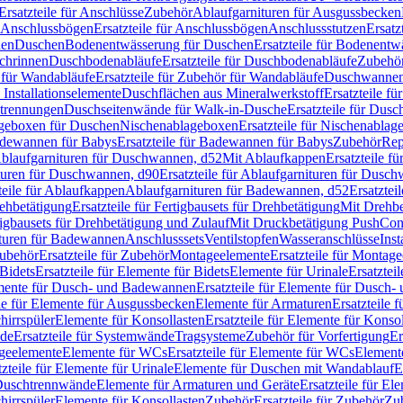
Ersatzteile für Anschlüsse
Zubehör
Ablaufgarnituren für Ausgussbecken
Anschlussbögen
Ersatzteile für Anschlussbögen
Anschlussstutzen
Ersatz
nen
Duschen
Bodenentwässerung für Duschen
Ersatzteile für Bodenent
schrinnen
Duschbodenabläufe
Ersatzteile für Duschbodenabläufe
Zubehör
für Wandabläufe
Ersatzteile für Zubehör für Wandabläufe
Duschwannen
Installationselemente
Duschflächen aus Mineralwerkstoff
Ersatzteile f
btrennungen
Duschseitenwände für Walk-in-Dusche
Ersatzteile für Dus
lageboxen für Duschen
Nischenablageboxen
Ersatzteile für Nischenabla
dewannen für Babys
Ersatzteile für Badewannen für Babys
Zubehör
Rep
 Ablaufgarnituren für Duschwannen, d52
Mit Ablaufkappen
Ersatzteile f
turen für Duschwannen, d90
Ersatzteile für Ablaufgarnituren für Dusc
teile für Ablaufkappen
Ablaufgarnituren für Badewannen, d52
Ersatztei
rehbetätigung
Ersatzteile für Fertigbausets für Drehbetätigung
Mit Drehbe
rtigbausets für Drehbetätigung und Zulauf
Mit Druckbetätigung PushCon
ituren für Badewannen
Anschlusssets
Ventilstopfen
Wasseranschlüsse
Inst
ubehör
Ersatzteile für Zubehör
Montageelemente
Ersatzteile für Montag
Bidets
Ersatzteile für Elemente für Bidets
Elemente für Urinale
Ersatztei
mente für Dusch- und Badewannen
Ersatzteile für Elemente für Dusch
ile für Elemente für Ausgussbecken
Elemente für Armaturen
Ersatzteile 
hirrspüler
Elemente für Konsollasten
Ersatzteile für Elemente für Konso
de
Ersatzteile für Systemwände
Tragsysteme
Zubehör für Vorfertigung
Er
ageelemente
Elemente für WCs
Ersatzteile für Elemente für WCs
Element
tzteile für Elemente für Urinale
Elemente für Duschen mit Wandablauf
E
r Duschtrennwände
Elemente für Armaturen und Geräte
Ersatzteile für E
hirrspüler
Elemente für Konsollasten
Zubehör
Ersatzteile für Zubehör
Zu