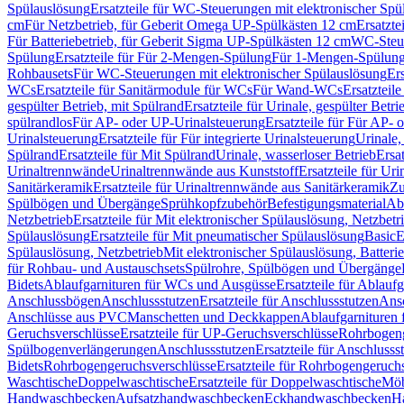
Spülauslösung
Ersatzteile für WC-Steuerungen mit elektronischer Spü
cm
Für Netzbetrieb, für Geberit Omega UP-Spülkästen 12 cm
Ersatzte
Für Batteriebetrieb, für Geberit Sigma UP-Spülkästen 12 cm
WC-Steue
Spülung
Ersatzteile für Für 2-Mengen-Spülung
Für 1-Mengen-Spülun
Rohbausets
Für WC-Steuerungen mit elektronischer Spülauslösung
Er
WCs
Ersatzteile für Sanitärmodule für WCs
Für Wand-WCs
Ersatztei
gespülter Betrieb, mit Spülrand
Ersatzteile für Urinale, gespülter Betr
spülrandlos
Für AP- oder UP-Urinalsteuerung
Ersatzteile für Für AP-
Urinalsteuerung
Ersatzteile für Für integrierte Urinalsteuerung
Urinale,
Spülrand
Ersatzteile für Mit Spülrand
Urinale, wasserloser Betrieb
Ersat
Urinaltrennwände
Urinaltrennwände aus Kunststoff
Ersatzteile für Ur
Sanitärkeramik
Ersatzteile für Urinaltrennwände aus Sanitärkeramik
Zu
Spülbögen und Übergänge
Sprühkopfzubehör
Befestigungsmaterial
Abl
Netzbetrieb
Ersatzteile für Mit elektronischer Spülauslösung, Netzbetr
Spülauslösung
Ersatzteile für Mit pneumatischer Spülauslösung
Basic
E
Spülauslösung, Netzbetrieb
Mit elektronischer Spülauslösung, Batterie
für Rohbau- und Austauschsets
Spülrohre, Spülbögen und Übergänge
Bidets
Ablaufgarnituren für WCs und Ausgüsse
Ersatzteile für Ablau
Anschlussbögen
Anschlussstutzen
Ersatzteile für Anschlussstutzen
Ansc
Anschlüsse aus PVC
Manschetten und Deckkappen
Ablaufgarnituren 
Geruchsverschlüsse
Ersatzteile für UP-Geruchsverschlüsse
Rohrbogeng
Spülbogenverlängerungen
Anschlussstutzen
Ersatzteile für Anschlusss
Bidets
Rohrbogengeruchsverschlüsse
Ersatzteile für Rohrbogengeruch
Waschtische
Doppelwaschtische
Ersatzteile für Doppelwaschtische
Möb
Handwaschbecken
Aufsatzhandwaschbecken
Eckhandwaschbecken
H