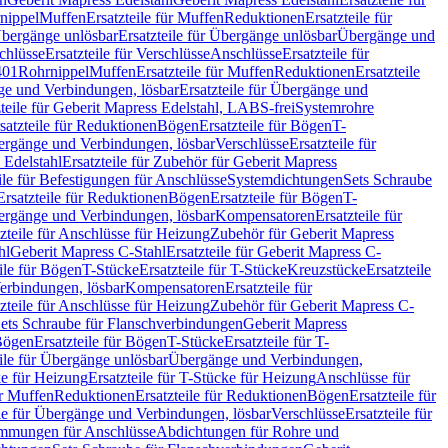
nippel
Muffen
Ersatzteile für Muffen
Reduktionen
Ersatzteile für
bergänge unlösbar
Ersatzteile für Übergänge unlösbar
Übergänge und
chlüsse
Ersatzteile für Verschlüsse
Anschlüsse
Ersatzteile für
401
Rohrnippel
Muffen
Ersatzteile für Muffen
Reduktionen
Ersatzteile
e und Verbindungen, lösbar
Ersatzteile für Übergänge und
zteile für Geberit Mapress Edelstahl, LABS-frei
Systemrohre
satzteile für Reduktionen
Bögen
Ersatzteile für Bögen
T-
bergänge und Verbindungen, lösbar
Verschlüsse
Ersatzteile für
 Edelstahl
Ersatzteile für Zubehör für Geberit Mapress
ile für Befestigungen für Anschlüsse
Systemdichtungen
Sets Schraube
Ersatzteile für Reduktionen
Bögen
Ersatzteile für Bögen
T-
bergänge und Verbindungen, lösbar
Kompensatoren
Ersatzteile für
zteile für Anschlüsse für Heizung
Zubehör für Geberit Mapress
hl
Geberit Mapress C-Stahl
Ersatzteile für Geberit Mapress C-
ile für Bögen
T-Stücke
Ersatzteile für T-Stücke
Kreuzstücke
Ersatzteile
Verbindungen, lösbar
Kompensatoren
Ersatzteile für
zteile für Anschlüsse für Heizung
Zubehör für Geberit Mapress C-
ets Schraube für Flanschverbindungen
Geberit Mapress
Bögen
Ersatzteile für Bögen
T-Stücke
Ersatzteile für T-
eile für Übergänge unlösbar
Übergänge und Verbindungen,
e für Heizung
Ersatzteile für T-Stücke für Heizung
Anschlüsse für
ür Muffen
Reduktionen
Ersatzteile für Reduktionen
Bögen
Ersatzteile für
ile für Übergänge und Verbindungen, lösbar
Verschlüsse
Ersatzteile für
mungen für Anschlüsse
Abdichtungen für Rohre und