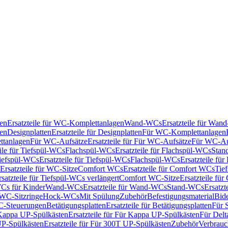
en
Ersatzteile für WC-Komplettanlagen
Wand-WCs
Ersatzteile für Wa
ken
Designplatten
Ersatzteile für Designplatten
Für WC-Komplettanlagen
tanlagen
Für WC-Aufsätze
Ersatzteile für Für WC-Aufsätze
Für WC-Au
eile für Tiefspül-WCs
Flachspül-WCs
Ersatzteile für Flachspül-WCs
Stan
iefspül-WCs
Ersatzteile für Tiefspül-WCs
Flachspül-WCs
Ersatzteile fü
Ersatzteile für WC-Sitze
Comfort WCs
Ersatzteile für Comfort WCs
Tie
rsatzteile für Tiefspül-WCs verlängert
Comfort WC-Sitze
Ersatzteile fü
WCs für Kinder
Wand-WCs
Ersatzteile für Wand-WCs
Stand-WCs
Ersatzt
r WC-Sitzringe
Hock-WCs
Mit Spülung
Zubehör
Befestigungsmaterial
Bide
C-Steuerungen
Betätigungsplatten
Ersatzteile für Betätigungsplatten
Für 
Kappa UP-Spülkästen
Ersatzteile für Für Kappa UP-Spülkästen
Für Delt
P-Spülkästen
Ersatzteile für Für 300T UP-Spülkästen
Zubehör
Verbrauc