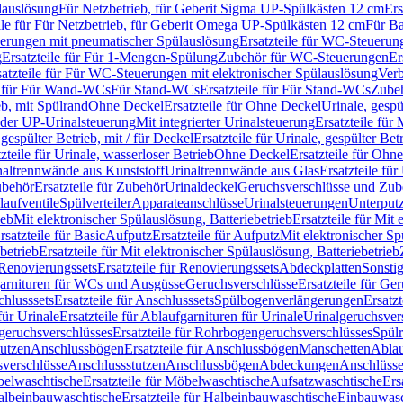
lauslösung
Für Netzbetrieb, für Geberit Sigma UP-Spülkästen 12 cm
Ers
ile für Für Netzbetrieb, für Geberit Omega UP-Spülkästen 12 cm
Für Ba
rungen mit pneumatischer Spülauslösung
Ersatzteile für WC-Steuerun
g
Ersatzteile für Für 1-Mengen-Spülung
Zubehör für WC-Steuerungen
Er
satzteile für Für WC-Steuerungen mit elektronischer Spülauslösung
Ver
le für Für Wand-WCs
Für Stand-WCs
Ersatzteile für Für Stand-WCs
Zube
ieb, mit Spülrand
Ohne Deckel
Ersatzteile für Ohne Deckel
Urinale, gespü
 oder UP-Urinalsteuerung
Mit integrierter Urinalsteuerung
Ersatzteile für 
 gespülter Betrieb, mit / für Deckel
Ersatzteile für Urinale, gespülter Bet
zteile für Urinale, wasserloser Betrieb
Ohne Deckel
Ersatzteile für Ohn
inaltrennwände aus Kunststoff
Urinaltrennwände aus Glas
Ersatzteile fü
behör
Ersatzteile für Zubehör
Urinaldeckel
Geruchsverschlüsse und Zub
aufventile
Spülverteiler
Apparateanschlüsse
Urinalsteuerungen
Unterput
ieb
Mit elektronischer Spülauslösung, Batteriebetrieb
Ersatzteile für Mit
rsatzteile für Basic
Aufputz
Ersatzteile für Aufputz
Mit elektronischer Sp
betrieb
Ersatzteile für Mit elektronischer Spülauslösung, Batteriebetrieb
Renovierungssets
Ersatzteile für Renovierungssets
Abdeckplatten
Sonsti
fgarnituren für WCs und Ausgüsse
Geruchsverschlüsse
Ersatzteile für Ge
hlusssets
Ersatzteile für Anschlusssets
Spülbogenverlängerungen
Ersatz
für Urinale
Ersatzteile für Ablaufgarnituren für Urinale
Urinalgeruchsver
eruchsverschlüsses
Ersatzteile für Rohrbogengeruchsverschlüsses
Spül
tutzen
Anschlussbögen
Ersatzteile für Anschlussbögen
Manschetten
Ablau
sverschlüsse
Anschlussstutzen
Anschlussbögen
Abdeckungen
Anschlüss
elwaschtische
Ersatzteile für Möbelwaschtische
Aufsatzwaschtische
Ers
albeinbauwaschtische
Ersatzteile für Halbeinbauwaschtische
Einbauwasc