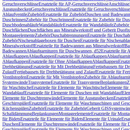
Geruchsverschlüsse
Ersatzteile für AP-Geruchsverschlüsse
Anschlüsse
Ausgussbecken
Geruchsverschlüsse
Ersatzteile für Geruchsverschlüsse
Ablaufventile
Zubehör
Ersatzteile für Zubehör
Duschen und Badewan
Duschrinnen
Zubehör für Duschrinnen
Ersatzteile für Zubehör für Du
Duschbodenabläufe
Wandabläufe
Ersatzteile für Wandabläufe
Zubehör 
Duschflächen
Duschflächen aus Mineralwerkstoff und Geberit Duofix 
Montageelemente
Zubehör
Duschabtrennungen
Ersatzteile für Duscha
Zubehör
Nischenablageboxen für Duschen
Ersatzteile für Nischenab
Mineralwerkstoff
Ersatzteile für Badewannen aus Mineralwerkstoff
Ba
Badewannen
Ablaufgarnituren für Duschwannen, d52
Ersatzteile für
Ablaufkappen
Ablaufkappen
Ersatzteile für Ablaufkappen
Ablaufgarni
Ablaufkappen
Ersatzteile für Ohne Ablaufkappen
Ablaufkappen
Ersatz
Drehbetätigung
Ersatzteile für Mit Drehbetätigung
Fertigbausets für D
Zulauf
Fertigbausets für Drehbetätigung und Zulauf
Ersatzteile für Fe
Ventilstopfen
Ersatzteile für Mit Ventilstopfen
Zubehör für Ablaufgarn
Systemwände
Tragsysteme
Ersatzteile für Tragsysteme
Beplankungen
Z
für Waschtische
Ersatzteile für Elemente für Waschtische
Elemente für 
Wandablauf
Ersatzteile für Elemente für Duschen mit Wandablauf
Ele
Elemente für Duschtrennwände
Elemente für Ausgussbecken
Ersatzte
Geschirrspüler
Ersatzteile für Elemente für Waschmaschinen und Gesc
Küchenspülen
Zubehör
Ersatzteile für Zubehör
Geberit GIS
Systemwän
Schalldämmung
Beplankungen
Montageelemente
Ersatzteile für Mont
für Bidets
Ersatzteile für Elemente für Bidets
Elemente für Urinale
Ersa
Duschen
Elemente für Duschtrennwände
Ersatzteile für Elemente fü
Geschirrspüler
Ersatzteile für Elemente für Waschmaschinen und Gesc