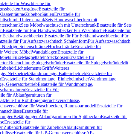
atzteile für Waschtische für
sgussbecken
Ausgüsse
Ersatzteile für
r Klassenräume
Zubehör
Säulen
Ersatzteile für
htisch mit Unterschrank
Sets Handwaschbecken mit
Unterschrank
Sets Möbelwaschtisch mit Unterschrank
Ersatzteile für Sets
en
Ersatzteile für Für Handwaschbecken
Für Waschtische
Ersatzteile für
r Eckhandwaschbecken
Ersatzteile für Für Eckhandwaschbecken
Für
atzteile für Für Aufsatzwaschtisch Schalenform
Für Aufsatzwaschtisch
ür Niedrige Seitenschränke
Hochschränke
Ersatzteile für
für Weitere Möbel
Wandablagen
Ersatzteile für
fe
Sets Füße
Magnettafeln
Steckdosen
Ersatzteile für
ierter Beleuchtung
Spiegelschränke
Ersatzteile für Spiegelschränke
Mit
Zubehör
Lichtelemente
Griffe
Weiteres
age, Netzbetrieb
Standmontage, Batteriebetrieb
Ersatzteile für
r
Ersatzteile für Standmontage, Einhebelmischer
Wandmontage,
, Generatorbetrieb
Ersatzteile für Wandmontage,
ischarmaturen
Ersatzteile für Für
eile für Ablaufgarnituren für
satzteile für Rohrbogengeruchsverschlüsse,
chsverschlüsse für Waschbecken, Raumsparmodell
Ersatzteile für
anschlüsse
Ersatzteile für
erungen
Betätigungen
Ablaufgarnituren für Spülbecken
Ersatzteile für
se
Ersatzteile für
en
Zubehör
Ersatzteile für Zubehör
Ablaufgarnituren für
chlüsse
Ersatzteile für UP-Geruchsverschlüsse
AP-