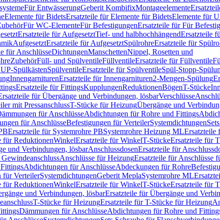
ssysteme
Für Entwässerung
Geberit Kombifix
Montageelemente
Ersatztei
he
Elemente für Bidets
Ersatzteile für Elemente für Bidets
Elemente für U
 Zubehör
Für WC-Elemente
Für Befestigungen
Ersatzteile für Für Befest
esetzt
Ersatzteile für Aufgesetzt
Tief- und halbhochhängend
Ersatzteile 
amik
Aufgesetzt
Ersatzteile für Aufgesetzt
Spülrohre
Ersatzteile für Spülr
le für Anschlüsse
Dichtungen
Manschetten
Nippel, Rosetten und
ohre
Zubehör
Füll- und Spülventile
Füllventile
Ersatzteile für Füllventile
Fü
ür UP-Spülkästen
Spülventile
Ersatzteile für Spülventile
Spül-Stopp-Spülu
ung
Innengarnituren
Ersatzteile für Innengarnituren
2-Mengen-Spülung
Er
ttings
Ersatzteile für Fittings
Kupplungen
Reduktionen
Bögen
T-Stücke
In
Ersatzteile für Übergänge und Verbindungen, lösbar
Verschlüsse
Anschlü
iler mit Pressanschluss
T-Stücke für Heizung
Übergänge und Verbindung
ämmungen für Anschlüsse
Abdichtungen für Rohre und Fittings
Abdich
gungen für Anschlüsse
Befestigungen für Verteiler
Systemdichtungen
Set
 PB
Ersatzteile für Systemrohre PB
Systemrohre Heizung ML
Ersatzteil
le für Reduktionen
Winkel
Ersatzteile für Winkel
T-Stücke
Ersatzteile für 
nge und Verbindungen, lösbar
Anschlussdosen
Ersatzteile für Anschlussd
it Gewindeanschluss
Anschlüsse für Heizung
Ersatzteile für Anschlüsse 
Fittings
Abdichtungen für Anschlüsse
Abdeckungen für Rohre
Befestig
für Verteiler
Systemdichtungen
Geberit Mepla
Systemrohre ML
Ersatzte
le für Reduktionen
Winkel
Ersatzteile für Winkel
T-Stücke
Ersatzteile für 
rgänge und Verbindungen, lösbar
Ersatzteile für Übergänge und Verbi
deanschluss
T-Stücke für Heizung
Ersatzteile für T-Stücke für Heizung
An
ttings
Dämmungen für Anschlüsse
Abdichtungen für Rohre und Fitting
für Anschlüsse
Systemdichtungen
Sets Schraube für Flanschverbindung