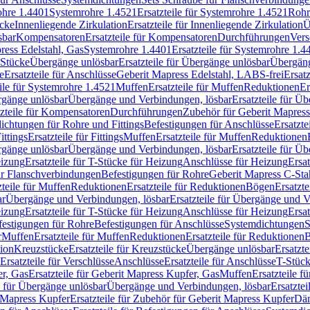
rohre 1.4401
Systemrohre 1.4521
Ersatzteile für Systemrohre 1.4521
Rohr
ücke
Innenliegende Zirkulation
Ersatzteile für Innenliegende Zirkulation
Ü
sbar
Kompensatoren
Ersatzteile für Kompensatoren
Durchführungen
Vers
press Edelstahl, Gas
Systemrohre 1.4401
Ersatzteile für Systemrohre 1.4
-Stücke
Übergänge unlösbar
Ersatzteile für Übergänge unlösbar
Übergäng
e
Ersatzteile für Anschlüsse
Geberit Mapress Edelstahl, LABS-frei
Ersat
eile für Systemrohre 1.4521
Muffen
Ersatzteile für Muffen
Reduktionen
Er
ergänge unlösbar
Übergänge und Verbindungen, lösbar
Ersatzteile für Ü
tzteile für Kompensatoren
Durchführungen
Zubehör für Geberit Mapress
ichtungen für Rohre und Fittings
Befestigungen für Anschlüsse
Ersatzte
ittings
Ersatzteile für Fittings
Muffen
Ersatzteile für Muffen
Reduktionen
ergänge unlösbar
Übergänge und Verbindungen, lösbar
Ersatzteile für Ü
eizung
Ersatzteile für T-Stücke für Heizung
Anschlüsse für Heizung
Ersat
ür Flanschverbindungen
Befestigungen für Rohre
Geberit Mapress C-Sta
zteile für Muffen
Reduktionen
Ersatzteile für Reduktionen
Bögen
Ersatzte
ar
Übergänge und Verbindungen, lösbar
Ersatzteile für Übergänge und 
eizung
Ersatzteile für T-Stücke für Heizung
Anschlüsse für Heizung
Ersat
festigungen für Rohre
Befestigungen für Anschlüsse
Systemdichtungen
S
r
Muffen
Ersatzteile für Muffen
Reduktionen
Ersatzteile für Reduktionen
tion
Kreuzstücke
Ersatzteile für Kreuzstücke
Übergänge unlösbar
Ersatzt
Ersatzteile für Verschlüsse
Anschlüsse
Ersatzteile für Anschlüsse
T-Stück
r, Gas
Ersatzteile für Geberit Mapress Kupfer, Gas
Muffen
Ersatzteile f
e für Übergänge unlösbar
Übergänge und Verbindungen, lösbar
Ersatzte
 Mapress Kupfer
Ersatzteile für Zubehör für Geberit Mapress Kupfer
Däm