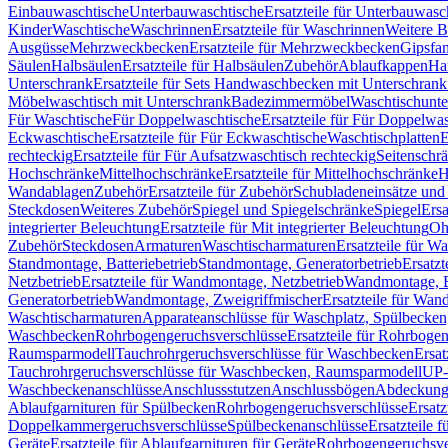
Einbauwaschtische
Unterbauwaschtische
Ersatzteile für Unterbauwasc
Kinder
Waschtische
Waschrinnen
Ersatzteile für Waschrinnen
Weitere 
Ausgüsse
Mehrzweckbecken
Ersatzteile für Mehrzweckbecken
Gipsfa
Säulen
Halbsäulen
Ersatzteile für Halbsäulen
Zubehör
Ablaufkappen
Ha
Unterschrank
Ersatzteile für Sets Handwaschbecken mit Unterschrank
Möbelwaschtisch mit Unterschrank
Badezimmermöbel
Waschtischunte
Für Waschtische
Für Doppelwaschtische
Ersatzteile für Für Doppelwa
Eckwaschtische
Ersatzteile für Für Eckwaschtische
Waschtischplatten
E
rechteckig
Ersatzteile für Für Aufsatzwaschtisch rechteckig
Seitenschr
Hochschränke
Mittelhochschränke
Ersatzteile für Mittelhochschränke
H
Wandablagen
Zubehör
Ersatzteile für Zubehör
Schubladeneinsätze un
Steckdosen
Weiteres Zubehör
Spiegel und Spiegelschränke
Spiegel
Ersa
integrierter Beleuchtung
Ersatzteile für Mit integrierter Beleuchtung
Oh
Zubehör
Steckdosen
Armaturen
Waschtischarmaturen
Ersatzteile für W
Standmontage, Batteriebetrieb
Standmontage, Generatorbetrieb
Ersatzt
Netzbetrieb
Ersatzteile für Wandmontage, Netzbetrieb
Wandmontage, Ba
Generatorbetrieb
Wandmontage, Zweigriffmischer
Ersatzteile für Wa
Waschtischarmaturen
Apparateanschlüsse für Waschplatz, Spülbecke
Waschbecken
Rohrbogengeruchsverschlüsse
Ersatzteile für Rohrboge
Raumsparmodell
Tauchrohrgeruchsverschlüsse für Waschbecken
Ersat
Tauchrohrgeruchsverschlüsse für Waschbecken, Raumsparmodell
UP-
Waschbeckenanschlüsse
Anschlussstutzen
Anschlussbögen
Abdeckung
Ablaufgarnituren für Spülbecken
Rohrbogengeruchsverschlüsse
Ersatz
Doppelkammergeruchsverschlüsse
Spülbeckenanschlüsse
Ersatzteile 
Geräte
Ersatzteile für Ablaufgarnituren für Geräte
Rohrbogengeruchsve