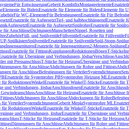
ssysteme
Für Entwässerung
Geberit Kombifix
Montageelemente
Ersatztei
he
Elemente für Bidets
Ersatzteile für Elemente für Bidets
Elemente für U
 Zubehör
Für WC-Elemente
Für Befestigungen
Ersatzteile für Für Befest
esetzt
Ersatzteile für Aufgesetzt
Tief- und halbhochhängend
Ersatzteile 
amik
Aufgesetzt
Ersatzteile für Aufgesetzt
Spülrohre
Ersatzteile für Spülr
le für Anschlüsse
Dichtungen
Manschetten
Nippel, Rosetten und
ohre
Zubehör
Füll- und Spülventile
Füllventile
Ersatzteile für Füllventile
Fü
ür UP-Spülkästen
Spülventile
Ersatzteile für Spülventile
Spül-Stopp-Spülu
ung
Innengarnituren
Ersatzteile für Innengarnituren
2-Mengen-Spülung
Er
ttings
Ersatzteile für Fittings
Kupplungen
Reduktionen
Bögen
T-Stücke
In
Ersatzteile für Übergänge und Verbindungen, lösbar
Verschlüsse
Anschlü
iler mit Pressanschluss
T-Stücke für Heizung
Übergänge und Verbindung
ämmungen für Anschlüsse
Abdichtungen für Rohre und Fittings
Abdich
gungen für Anschlüsse
Befestigungen für Verteiler
Systemdichtungen
Set
 PB
Ersatzteile für Systemrohre PB
Systemrohre Heizung ML
Ersatzteil
le für Reduktionen
Winkel
Ersatzteile für Winkel
T-Stücke
Ersatzteile für 
nge und Verbindungen, lösbar
Anschlussdosen
Ersatzteile für Anschlussd
it Gewindeanschluss
Anschlüsse für Heizung
Ersatzteile für Anschlüsse 
Fittings
Abdichtungen für Anschlüsse
Abdeckungen für Rohre
Befestig
für Verteiler
Systemdichtungen
Geberit Mepla
Systemrohre ML
Ersatzte
le für Reduktionen
Winkel
Ersatzteile für Winkel
T-Stücke
Ersatzteile für 
rgänge und Verbindungen, lösbar
Ersatzteile für Übergänge und Verbi
deanschluss
T-Stücke für Heizung
Ersatzteile für T-Stücke für Heizung
An
ttings
Dämmungen für Anschlüsse
Abdichtungen für Rohre und Fitting
für Anschlüsse
Systemdichtungen
Sets Schraube für Flanschverbindung