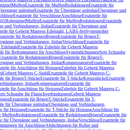
nippel
Muffen
Ersatzteile für Muffen
Reduktionen
Ersatzteile für
bergänge unlösbar
Ersatzteile für Übergänge unlösbar
Übergänge und
chlüsse
Ersatzteile für Verschlüsse
Anschlüsse
Ersatzteile für
401
Rohrnippel
Muffen
Ersatzteile für Muffen
Reduktionen
Ersatzteile
e und Verbindungen, lösbar
Ersatzteile für Übergänge und
zteile für Geberit Mapress Edelstahl, LABS-frei
Systemrohre
satzteile für Reduktionen
Bögen
Ersatzteile für Bögen
T-
bergänge und Verbindungen, lösbar
Verschlüsse
Ersatzteile für
 Edelstahl
Ersatzteile für Zubehör für Geberit Mapress
ile für Befestigungen für Anschlüsse
Systemdichtungen
Sets Schraube
Ersatzteile für Reduktionen
Bögen
Ersatzteile für Bögen
T-
bergänge und Verbindungen, lösbar
Kompensatoren
Ersatzteile für
zteile für Anschlüsse für Heizung
Zubehör für Geberit Mapress
hl
Geberit Mapress C-Stahl
Ersatzteile für Geberit Mapress C-
ile für Bögen
T-Stücke
Ersatzteile für T-Stücke
Kreuzstücke
Ersatzteile
Verbindungen, lösbar
Kompensatoren
Ersatzteile für
zteile für Anschlüsse für Heizung
Zubehör für Geberit Mapress C-
ets Schraube für Flanschverbindungen
Geberit Mapress
Bögen
Ersatzteile für Bögen
T-Stücke
Ersatzteile für T-
eile für Übergänge unlösbar
Übergänge und Verbindungen,
e für Heizung
Ersatzteile für T-Stücke für Heizung
Anschlüsse für
ür Muffen
Reduktionen
Ersatzteile für Reduktionen
Bögen
Ersatzteile für
ile für Übergänge und Verbindungen, lösbar
Verschlüsse
Ersatzteile für
mungen für Anschlüsse
Abdichtungen für Rohre und