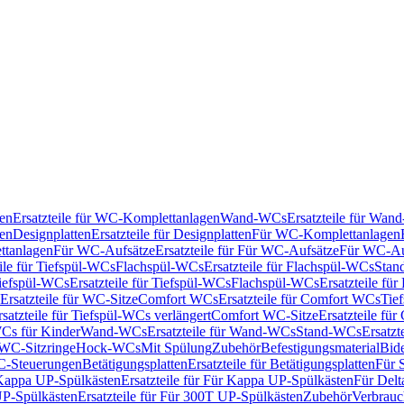
en
Ersatzteile für WC-Komplettanlagen
Wand-WCs
Ersatzteile für Wa
ken
Designplatten
Ersatzteile für Designplatten
Für WC-Komplettanlagen
tanlagen
Für WC-Aufsätze
Ersatzteile für Für WC-Aufsätze
Für WC-Au
eile für Tiefspül-WCs
Flachspül-WCs
Ersatzteile für Flachspül-WCs
Stan
iefspül-WCs
Ersatzteile für Tiefspül-WCs
Flachspül-WCs
Ersatzteile fü
Ersatzteile für WC-Sitze
Comfort WCs
Ersatzteile für Comfort WCs
Tie
rsatzteile für Tiefspül-WCs verlängert
Comfort WC-Sitze
Ersatzteile fü
WCs für Kinder
Wand-WCs
Ersatzteile für Wand-WCs
Stand-WCs
Ersatzt
r WC-Sitzringe
Hock-WCs
Mit Spülung
Zubehör
Befestigungsmaterial
Bide
C-Steuerungen
Betätigungsplatten
Ersatzteile für Betätigungsplatten
Für 
Kappa UP-Spülkästen
Ersatzteile für Für Kappa UP-Spülkästen
Für Delt
P-Spülkästen
Ersatzteile für Für 300T UP-Spülkästen
Zubehör
Verbrauc