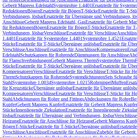
Geberit Mapress Edelstahl
Systemrohre 1.4401
Ersatzteile für System
Reduktionen
Bögen
Ersatzteile für Bögen
T-Stücke
Ersatzteile für T-St
Verbindungen, lösbar
Ersatzteile für Übergänge und Verbindungen, lö
Anschlüsse
Geberit Mapress Edelstahl, Gas
Ersatzteile für Geberit Ma
für Reduktionen
Bögen
Ersatzteile für Bögen
T-Stücke
Ersatzteile für T
Verbindungen, lösbar
Verschlüsse
Ersatzteile für Verschlüsse
Anschlüss
1.4401
Ersatzteile für Systemrohre 1.4401
Systemrohre 1.4521
Ersatzt
Stücke
Ersatzteile für T-Stücke
Übergänge unlösbar
Ersatzteile für Üb
Verschlüsse
Anschlüsse
Ersatzteile für Anschlüsse
Kompensatoren
Ersa
Edelstahl
Schutzkappen für Rohrende
Dämmungen für Anschlüsse
Abd
für Flanschverbindungen
Geberit Mapress Therm
Systemrohre Therm
F
Stücke
Ersatzteile für T-Stücke
Übergänge unlösbar
Ersatzteile für Üb
Kompensatoren
Verschlüsse
Ersatzteile für Verschlüsse
T-Stücke für H
Therm
Schutzkappen für Rohrende
Systemdichtungen
Sets Schraube f
Stahl
Systemrohre 1.0034
Systemrohre 1.0215
Rohrnippel
Muffen
Ersat
für Kreuzstücke
Übergänge unlösbar
Ersatzteile für Übergänge unlösb
Kompensatoren
Verschlüsse
Ersatzteile für Verschlüsse
T-Stücke für H
Stahl
Abdichtungen für Rohre und Fittings
Abdeckungen für Rohre
Be
Kupfer
Geberit Mapress Kupfer
Ersatzteile für Geberit Mapress Kupfe
Stücke
Innenliegende Zirkulation
Ersatzteile für Innenliegende Zirkula
lösbar
Ersatzteile für Übergänge und Verbindungen, lösbar
Verschlüsse
Heizung
Ersatzteile für Anschlüsse für Heizung
Geberit Mapress Kupfe
Bögen
T-Stücke
Ersatzteile für T-Stücke
Übergänge unlösbar
Ersatzteil
Verschlüsse
Anschlüsse
Ersatzteile für Anschlüsse
Zubehör für Geberit