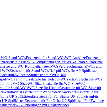
nd-WCs
Stand-WCs
Ersatzteile für Stand-WCs
WC-Aufsätze
Ersatzteile
Ersatzteile für Für WC-Komplettanlagen
Für WC-Aufsätze
Ersatzteile
fsätze und WC-Komplettanlagen
WCs
Verbrauchsmaterial
WCs und
d-WCs
Ersatzteile für Stand-WCs
Tiefspül-WCs für AP-Spülkasten
r Flachspül-WCs
AP-Spülkästen für WCs, aus
fspül-WCs erhöht
Ersatzteile für Tiefspül-WCs erhöht
Flachspül-WCs
r Comfort WC-Sitze
WC-Sitze
Ersatzteile für WC-Sitze
WC-
eile für Stand-WCs
WC-Sitze für Kinder
Ersatzteile für WC-Sitze für
ts
Wandbidets
Ersatzteile für Wandbidets
Standbidets
Ersatzteile für
Sigma UP-Spülkästen
Ersatzteile für Für Sigma UP-Spülkästen
Für
a UP-Spülkästen
Ersatzteile für Für Delta UP-Spülkästen
Für Twinline
hsmaterial
WC-Steuerungen mit elektronischer