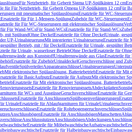
lauslösung
Für Netzbetrieb, für Geberit Sigma UP-Spülkästen 12 cm
Ers
ile für Für Netzbetrieb, für Geberit Omega UP-Spülkästen 12 cm
Für Ba
rungen mit pneumatischer Spülauslösung
Ersatzteile für WC-Steuerun
g
Ersatzteile für Für 1-Mengen-Spülung
Zubehör für WC-Steuerungen
Er
satzteile für Für WC-Steuerungen mit elektronischer Spülauslösung
Ver
le für Für Wand-WCs
Für Stand-WCs
Ersatzteile für Für Stand-WCs
Zube
ieb, mit Spülrand
Ohne Deckel
Ersatzteile für Ohne Deckel
Urinale, gespü
 oder UP-Urinalsteuerung
Mit integrierter Urinalsteuerung
Ersatzteile für 
 gespülter Betrieb, mit / für Deckel
Ersatzteile für Urinale, gespülter Bet
zteile für Urinale, wasserloser Betrieb
Ohne Deckel
Ersatzteile für Ohn
inaltrennwände aus Kunststoff
Urinaltrennwände aus Glas
Ersatzteile fü
behör
Ersatzteile für Zubehör
Urinaldeckel
Geruchsverschlüsse und Zub
aufventile
Spülverteiler
Apparateanschlüsse
Urinalsteuerungen
Unterput
ieb
Mit elektronischer Spülauslösung, Batteriebetrieb
Ersatzteile für Mit
rsatzteile für Basic
Aufputz
Ersatzteile für Aufputz
Mit elektronischer Sp
betrieb
Ersatzteile für Mit elektronischer Spülauslösung, Batteriebetrieb
Renovierungssets
Ersatzteile für Renovierungssets
Abdeckplatten
Sonsti
fgarnituren für WCs und Ausgüsse
Geruchsverschlüsse
Ersatzteile für Ge
hlusssets
Ersatzteile für Anschlusssets
Spülbogenverlängerungen
Ersatz
für Urinale
Ersatzteile für Ablaufgarnituren für Urinale
Urinalgeruchsver
eruchsverschlüsses
Ersatzteile für Rohrbogengeruchsverschlüsses
Spül
tutzen
Anschlussbögen
Ersatzteile für Anschlussbögen
Manschetten
Ablau
sverschlüsse
Anschlussstutzen
Anschlussbögen
Abdeckungen
Anschlüss
elwaschtische
Ersatzteile für Möbelwaschtische
Aufsatzwaschtische
Ers
albeinbauwaschtische
Ersatzteile für Halbeinbauwaschtische
Einbauwasc