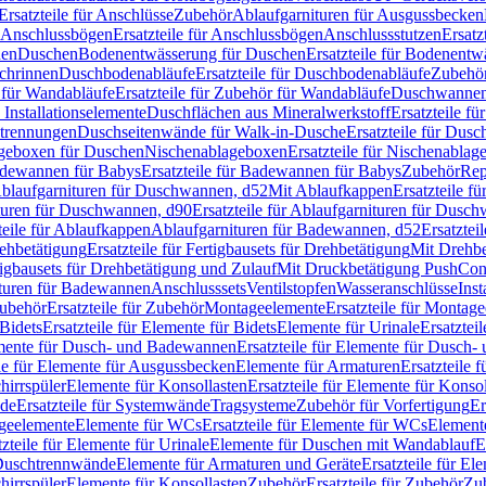
Ersatzteile für Anschlüsse
Zubehör
Ablaufgarnituren für Ausgussbecken
Anschlussbögen
Ersatzteile für Anschlussbögen
Anschlussstutzen
Ersatz
nen
Duschen
Bodenentwässerung für Duschen
Ersatzteile für Bodenent
schrinnen
Duschbodenabläufe
Ersatzteile für Duschbodenabläufe
Zubehör
für Wandabläufe
Ersatzteile für Zubehör für Wandabläufe
Duschwannen
Installationselemente
Duschflächen aus Mineralwerkstoff
Ersatzteile f
btrennungen
Duschseitenwände für Walk-in-Dusche
Ersatzteile für Dus
lageboxen für Duschen
Nischenablageboxen
Ersatzteile für Nischenabla
dewannen für Babys
Ersatzteile für Badewannen für Babys
Zubehör
Rep
 Ablaufgarnituren für Duschwannen, d52
Mit Ablaufkappen
Ersatzteile f
turen für Duschwannen, d90
Ersatzteile für Ablaufgarnituren für Dusc
teile für Ablaufkappen
Ablaufgarnituren für Badewannen, d52
Ersatztei
rehbetätigung
Ersatzteile für Fertigbausets für Drehbetätigung
Mit Drehbe
rtigbausets für Drehbetätigung und Zulauf
Mit Druckbetätigung PushCon
ituren für Badewannen
Anschlusssets
Ventilstopfen
Wasseranschlüsse
Inst
ubehör
Ersatzteile für Zubehör
Montageelemente
Ersatzteile für Montag
Bidets
Ersatzteile für Elemente für Bidets
Elemente für Urinale
Ersatztei
mente für Dusch- und Badewannen
Ersatzteile für Elemente für Dusch
ile für Elemente für Ausgussbecken
Elemente für Armaturen
Ersatzteile 
hirrspüler
Elemente für Konsollasten
Ersatzteile für Elemente für Konso
de
Ersatzteile für Systemwände
Tragsysteme
Zubehör für Vorfertigung
Er
ageelemente
Elemente für WCs
Ersatzteile für Elemente für WCs
Element
tzteile für Elemente für Urinale
Elemente für Duschen mit Wandablauf
E
r Duschtrennwände
Elemente für Armaturen und Geräte
Ersatzteile für E
hirrspüler
Elemente für Konsollasten
Zubehör
Ersatzteile für Zubehör
Zu