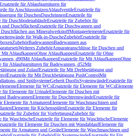
Ersatzteile für Ablaufgarnituren für
teile für Anschlussstutzen
Ablaufventile
Ersatzteile für
wässerung für Duschen
Duschrinnen
Ersatzteile für
 für Duschbodenabläufe
Ersatzteile für Zubehör für
 und Duschflächen
Ersatzteile für Duschwannen und
ür Duschflächen aus Mineralwerkstoff
Montageelemente
Ersatzteile für
chseitenwände für Walk-in-Dusche
Zubehör
Ersatzteile für
geboxen
Zubehör
Badewannen
Badewannen aus
aratursets
Weiteres Zubehör
Apparateanschlüsse für Duschen und
ür Mit Ablaufkappen
Ohne Ablaufkappen
Ersatzteile für Ohne
hwannen, d90
Mit Ablaufkappen
Ersatzteile für Mit Ablaufkappen
Ohne
le für Ablaufgarnituren für Badewannen, d52
Mit
tätigung und Zulauf
Ersatzteile für Mit Drehbetätigung und
trol
Ersatzteile für Mit Druckbetätigung PushControl
Mit
allations- und Spülsysteme
Geberit Duofix
Systemwände
Ersatzteile für
eelemente
Elemente für WCs
Ersatzteile für Elemente für WCs
Elemente
le für Elemente für Urinale
Elemente für Duschen mit
- und Badewannen
Elemente für Duschtrennwände
Ersatzteile für
für Elemente für Armaturen
Elemente für Waschmaschinen und
llasten
Elemente für Küchenspülen
Ersatzteile für Elemente für
satzteile für Zubehör für Vorfertigung
Zubehör für
e für Waschtische
Ersatzteile für Elemente für Waschtische
Elemente
rsatzteile für Elemente für Duschen mit Wandablauf
Elemente für
lemente für Armaturen und Geräte
Elemente für Waschmaschinen und
behör
Ersatzteile für Zubehör
Für Systemwände
Ersatzteile für Für