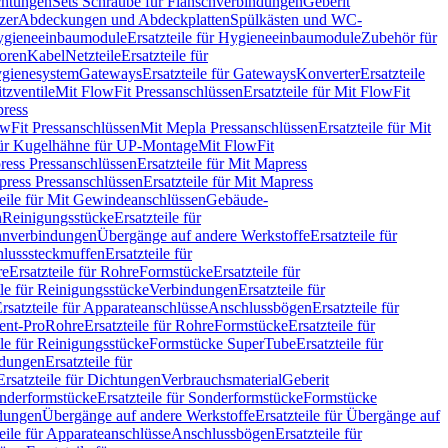
chtungen
Sets Schraube für Flanschverbindungen
Geberit
zer
Abdeckungen und Abdeckplatten
Spülkästen und WC-
gieneeinbaumodule
Ersatzteile für Hygieneeinbaumodule
Zubehör für
oren
Kabel
Netzteile
Ersatzteile für
Hygienesystem
Gateways
Ersatzteile für Gateways
Konverter
Ersatzteile
itzventile
Mit FlowFit Pressanschlüssen
Ersatzteile für Mit FlowFit
press
lowFit Pressanschlüssen
Mit Mepla Pressanschlüssen
Ersatzteile für Mit
 für Kugelhähne für UP-Montage
Mit FlowFit
ress Pressanschlüssen
Ersatzteile für Mit Mapress
ress Pressanschlüssen
Ersatzteile für Mit Mapress
teile für Mit Gewindeanschlüssen
Gebäude-
n
Reinigungsstücke
Ersatzteile für
nverbindungen
Übergänge auf andere Werkstoffe
Ersatzteile für
lusssteckmuffen
Ersatzteile für
re
Ersatzteile für Rohre
Formstücke
Ersatzteile für
ile für Reinigungsstücke
Verbindungen
Ersatzteile für
rsatzteile für Apparateanschlüsse
Anschlussbögen
Ersatzteile für
lent-Pro
Rohre
Ersatzteile für Rohre
Formstücke
Ersatzteile für
ile für Reinigungsstücke
Formstücke SuperTube
Ersatzteile für
ndungen
Ersatzteile für
Ersatzteile für Dichtungen
Verbrauchsmaterial
Geberit
nderformstücke
Ersatzteile für Sonderformstücke
Formstücke
ndungen
Übergänge auf andere Werkstoffe
Ersatzteile für Übergänge auf
teile für Apparateanschlüsse
Anschlussbögen
Ersatzteile für