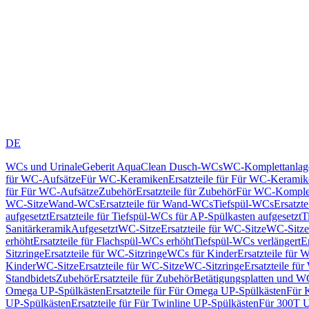
DE
WCs und Urinale
Geberit AquaClean Dusch-WCs
WC-Komplettanlag
für WC-Aufsätze
Für WC-Keramiken
Ersatzteile für Für WC-Kerami
für Für WC-Aufsätze
Zubehör
Ersatzteile für Zubehör
Für WC-Komplet
WC-Sitze
Wand-WCs
Ersatzteile für Wand-WCs
Tiefspül-WCs
Ersatzt
aufgesetzt
Ersatzteile für Tiefspül-WCs für AP-Spülkasten aufgesetzt
T
Sanitärkeramik
Aufgesetzt
WC-Sitze
Ersatzteile für WC-Sitze
WC-Sitze
erhöht
Ersatzteile für Flachspül-WCs erhöht
Tiefspül-WCs verlängert
E
Sitzringe
Ersatzteile für WC-Sitzringe
WCs für Kinder
Ersatzteile für 
Kinder
WC-Sitze
Ersatzteile für WC-Sitze
WC-Sitzringe
Ersatzteile fü
Standbidets
Zubehör
Ersatzteile für Zubehör
Betätigungsplatten und W
Omega UP-Spülkästen
Ersatzteile für Für Omega UP-Spülkästen
Für 
UP-Spülkästen
Ersatzteile für Für Twinline UP-Spülkästen
Für 300T U