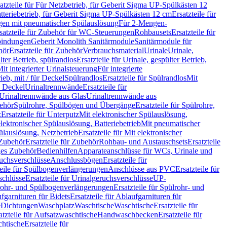
atzteile für Für Netzbetrieb, für Geberit Sigma UP-Spülkästen 12
tteriebetrieb, für Geberit Sigma UP-Spülkästen 12 cm
Ersatzteile für
gen mit pneumatischer Spülauslösung
Für 2-Mengen-
satzteile für Zubehör für WC-Steuerungen
Rohbausets
Ersatzteile für
bindungen
Geberit Monolith Sanitärmodule
Sanitärmodule für
hör
Ersatzteile für Zubehör
Verbrauchsmaterial
Urinale
Urinale,
lter Betrieb, spülrandlos
Ersatzteile für Urinale, gespülter Betrieb,
Mit integrierter Urinalsteuerung
Für integrierte
rieb, mit / für Deckel
Spülrandlos
Ersatzteile für Spülrandlos
Mit
e Deckel
Urinaltrennwände
Ersatzteile für
r Urinaltrennwände aus Glas
Urinaltrennwände aus
ehör
Spülrohre, Spülbögen und Übergänge
Ersatzteile für Spülrohre,
z
Ersatzteile für Unterputz
Mit elektronischer Spülauslösung,
 elektronischer Spülauslösung, Batteriebetrieb
Mit pneumatischer
ülauslösung, Netzbetrieb
Ersatzteile für Mit elektronischer
Zubehör
Ersatzteile für Zubehör
Rohbau- und Austauschsets
Ersatzteile
ges Zubehör
Bedienhilfen
Apparateanschlüsse für WCs, Urinale und
ruchsverschlüsse
Anschlussbögen
Ersatzteile für
teile für Spülbogenverlängerungen
Anschlüsse aus PVC
Ersatzteile für
schlüsse
Ersatzteile für Urinalgeruchsverschlüsse
UP-
rohr- und Spülbogenverlängerungen
Ersatzteile für Spülrohr- und
fgarnituren für Bidets
Ersatzteile für Ablaufgarnituren für
e
Dichtungen
Waschplatz
Waschtische
Waschtische
Ersatzteile für
atzteile für Aufsatzwaschtische
Handwaschbecken
Ersatzteile für
htische
Ersatzteile für