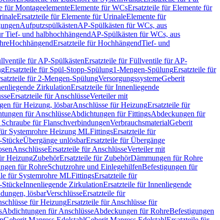
le für Montageelemente
Elemente für WCs
Ersatzteile für Elemente für
rinale
Ersatzteile für Elemente für Urinale
Elemente für
igungen
Aufputzspülkästen
AP-Spülkästen für WCs, aus
für Tief- und halbhochhängend
AP-Spülkästen für WCs, aus
ohre
Hochhängend
Ersatzteile für Hochhängend
Tief- und
llventile für AP-Spülkästen
Ersatzteile für Füllventile für AP-
ng
Ersatzteile für Spül-Stopp-Spülung
1-Mengen-Spülung
Ersatzteile für
satzteile für 2-Mengen-Spülung
Versorgungssysteme
Geberit
nenliegende Zirkulation
Ersatzteile für Innenliegende
sse
Ersatzteile für Anschlüsse
Verteiler mit
en für Heizung, lösbar
Anschlüsse für Heizung
Ersatzteile für
tungen für Anschlüsse
Abdichtungen für Fittings
Abdeckungen für
s Schraube für Flanschverbindungen
Verbrauchsmaterial
Geberit
e für Systemrohre Heizung ML
Fittings
Ersatzteile für
T-Stücke
Übergänge unlösbar
Ersatzteile für Übergänge
osen
Anschlüsse
Ersatzteile für Anschlüsse
Verteiler mit
für Heizung
Zubehör
Ersatzteile für Zubehör
Dämmungen für Rohre
ungen für Rohre
Schutzrohre und Einlegehilfen
Befestigungen für
ile für Systemrohre ML
Fittings
Ersatzteile für
T-Stücke
Innenliegende Zirkulation
Ersatzteile für Innenliegende
ndungen, lösbar
Verschlüsse
Ersatzteile für
schlüsse für Heizung
Ersatzteile für Anschlüsse für
s
Abdichtungen für Anschlüsse
Abdeckungen für Rohre
Befestigungen
en
Geberit Mapress Edelstahl
Geberit Mapress Edelstahl
Ersatzteile für