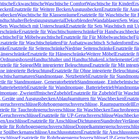
htische
Eckwaschtische
Waschtische Comfort
Waschtische für Kinder
Ers
Becken
Ersatzteile für Weitere Becken
Ausgussbecken
Ersatzteile für Au
ngbecken
Waschtische für Klassenräume
Ersatzteile für Waschtische fü
ndtuchhalter
Befestigungsmaterial
Dekorblenden
Wandablagen
Sets Wasc
Sets Waschtisch mit Unterschrank
Ersatzteile für Sets Waschtisch mit 
rschränke
Ersatzteile für Waschtischunterschränke
Für Handwaschbeck
schtische
Für Möbelwaschtische
Ersatzteile für Für Möbelwaschtische
Fü
rsatzteile für Waschtischplatten
Für Aufsatzwaschtisch Schalenform
Ers
änke
Ersatzteile für Seitenschränke
Niedrige Seitenschränke
Ersatzteile f
ängeschränke
Ersatzteile für Hängeschränke
Weitere Möbel
Ersatzteile 
d Ordnungsboxen
Handtuchhalter und Handtuchhaken
Lichtelemente
Grif
tzteile für Spiegel
Mit integrierter Beleuchtung
Ersatzteile für Mit integr
ne integrierte Beleuchtung
Ersatzteile für Ohne integrierte Beleuchtung
aschtischarmaturen
Standmontage, Netzbetrieb
Ersatzteile für Standmont
eile für Standmontage, Generatorbetrieb
Standmontage, Einhebelmische
tteriebetrieb
Ersatzteile für Wandmontage, Batteriebetrieb
Wandmontage
ndmontage, Zweigriffmischer
Zubehör
Ersatzteile für Zubehör
Für Wascht
n, Geräte und Ausgussbecken
Ablaufgarnituren für Waschbecken
Ersatzt
ngeruchsverschlüsse
Rohrbogengeruchsverschlüsse, Raumsparmodell
Er
zteile für Tauchrohrgeruchsverschlüsse für Waschbecken
Tauchrohrgeru
Geruchsverschlüsse
Ersatzteile für UP-Geruchsverschlüsse
Waschbecken
en
Anschlüsse
Ersatzteile für Anschlüsse
Dichtungen
Standrohre
Verläng
teile für Rohrbogengeruchsverschlüsse
Doppelkammergeruchsverschlüs
für Spülbeckenanschlüsse
Anschlussstutzen
Ersatzteile für Anschlussstutz
rschlüsse
Ersatzteile für Rohrbogengeruchsverschlüsse
UP-Geruchsvers