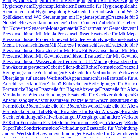
Fittings
Abdeckungen für Rohre
Befestigungen für Rohre
Befestigunge
Hygienesystem
Hygienespüleinheiten
Ersatzteile für Hygienespüleinhe
Steuerungen mit Hygienespülung
Ersatzteile für Spülkästen und WC
Spülkästen und WC-Steuerungen mit Hygienespülung
Ersatzteile fü
Netzteile
Netzwerkkomponenten
Geberit Connect Zubehör für Geberi
für Konverter
Sensoren
Montagematerial
Rohrarmaturen
Geradsitzventi
Pressanschlüssen
Mit Mepla Pressanschlüssen
Ersatzteile für Mit Mepl
Pressanschlüssen
Probenahmeventile
Entleerventile
Kugelhähne
Ersatzt
Mepla Pressanschlüssen
Mit Mapress Pressanschlüssen
Ersatzteile für
Pressanschlüssen
Ersatzteile für Mit FlowFit Pressanschlüssen
Mit Mep
Pressanschlüssen
Mit Gewindeanschlüssen
Ersatzteile für Mit Gewind
Pressanschlüssen
Wasserzählerstrecken für UP-Montage
Ersatzteile f
Entwässerungssysteme
Geberit Silent-db20
Rohre
Formstücke
Ersatztei
Reinigungsstücke
Verbindungen
Ersatzteile für Verbindungen
Schweiß
Übergänge auf andere Werkstoffe
Apparateanschlüsse
Ersatzteile für 
Anschlusssteckmuffen
Zubehör
Rohrschellen
Befestigungen für Rohrsc
Formstücke
Bögen
Ersatzteile für Bögen
Abzweige
Ersatzteile für Abz
Verbindungen
Steckverbindungen
Ersatzteile für Steckverbindungen
Kr
Anschlussbögen
Anschlussstutzen
Ersatzteile für Anschlussstutzen
Zub
Formstücke
Bögen
Ersatzteile für Bögen
Abzweige
Ersatzteile für Abz
Formstücke SuperTube
Bögen
Ersatzteile für Bögen
Abzweige
Ersatzte
Steckverbindungen
Krallverbindungen
Übergänge auf andere Werksto
PE
Rohre
Formstücke
Ersatzteile für Formstücke
Bögen
Abzweige
Redu
SuperTube
Sonderformstücke
Verbindungen
Ersatzteile für Verbindun
andere Werkstoffe
Gewindeverbindungen
Ersatzteile für Gewindever