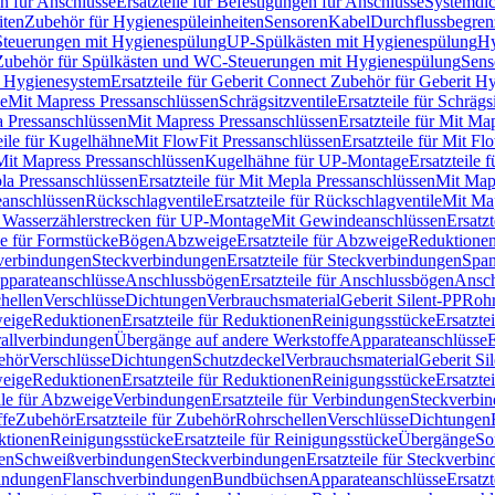
n für Anschlüsse
Ersatzteile für Befestigungen für Anschlüsse
Systemdi
iten
Zubehör für Hygienespüleinheiten
Sensoren
Kabel
Durchflussbegren
-Steuerungen mit Hygienespülung
UP-Spülkästen mit Hygienespülung
Hy
r Zubehör für Spülkästen und WC-Steuerungen mit Hygienespülung
Sens
t Hygienesystem
Ersatzteile für Geberit Connect Zubehör für Geberit 
le
Mit Mapress Pressanschlüssen
Schrägsitzventile
Ersatzteile für Schrägs
a Pressanschlüssen
Mit Mapress Pressanschlüssen
Ersatzteile für Mit Ma
eile für Kugelhähne
Mit FlowFit Pressanschlüssen
Ersatzteile für Mit F
 Mit Mapress Pressanschlüssen
Kugelhähne für UP-Montage
Ersatzteile
la Pressanschlüssen
Ersatzteile für Mit Mepla Pressanschlüssen
Mit Map
eanschlüssen
Rückschlagventile
Ersatzteile für Rückschlagventile
Mit Map
ür Wasserzählerstrecken für UP-Montage
Mit Gewindeanschlüssen
Ersatz
le für Formstücke
Bögen
Abzweige
Ersatzteile für Abzweige
Reduktione
verbindungen
Steckverbindungen
Ersatzteile für Steckverbindungen
Span
Apparateanschlüsse
Anschlussbögen
Ersatzteile für Anschlussbögen
Ansch
hellen
Verschlüsse
Dichtungen
Verbrauchsmaterial
Geberit Silent-PP
Roh
weige
Reduktionen
Ersatzteile für Reduktionen
Reinigungsstücke
Ersatzte
allverbindungen
Übergänge auf andere Werkstoffe
Apparateanschlüsse
E
ehör
Verschlüsse
Dichtungen
Schutzdeckel
Verbrauchsmaterial
Geberit Si
weige
Reduktionen
Ersatzteile für Reduktionen
Reinigungsstücke
Ersatzte
ile für Abzweige
Verbindungen
Ersatzteile für Verbindungen
Steckverbi
ffe
Zubehör
Ersatzteile für Zubehör
Rohrschellen
Verschlüsse
Dichtungen
ktionen
Reinigungsstücke
Ersatzteile für Reinigungsstücke
Übergänge
So
gen
Schweißverbindungen
Steckverbindungen
Ersatzteile für Steckverbi
bindungen
Flanschverbindungen
Bundbüchsen
Apparateanschlüsse
Ersatz