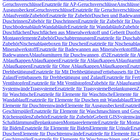
Geruchsverschlüsse
Ersatzteile für AP-Geruchsverschlüsse
Anschlüsse
Ausgussbecken
Geruchsverschlüsse
Ersatzteile für Geruchsverschlüsse
Ablaufventile
Zubehör
Ersatzteile für Zubehör
Duschen und Badewan
Duschrinnen
Zubehör für Duschrinnen
Ersatzteile für Zubehör für Du
Duschbodenabläufe
Wandabläufe
Ersatzteile für Wandabläufe
Zubehör 
Duschflächen
Duschflächen aus Mineralwerkstoff und Geberit Duofix 
Montageelemente
Zubehör
Duschabtrennungen
Ersatzteile für Duscha
Zubehör
Nischenablageboxen für Duschen
Ersatzteile für Nischenab
Mineralwerkstoff
Ersatzteile für Badewannen aus Mineralwerkstoff
Ba
Badewannen
Ablaufgarnituren für Duschwannen, d52
Ersatzteile für
Ablaufkappen
Ablaufkappen
Ersatzteile für Ablaufkappen
Ablaufgarni
Ablaufkappen
Ersatzteile für Ohne Ablaufkappen
Ablaufkappen
Ersatz
Drehbetätigung
Ersatzteile für Mit Drehbetätigung
Fertigbausets für D
Zulauf
Fertigbausets für Drehbetätigung und Zulauf
Ersatzteile für Fe
Ventilstopfen
Ersatzteile für Mit Ventilstopfen
Zubehör für Ablaufgarn
Systemwände
Tragsysteme
Ersatzteile für Tragsysteme
Beplankungen
Z
für Waschtische
Ersatzteile für Elemente für Waschtische
Elemente für 
Wandablauf
Ersatzteile für Elemente für Duschen mit Wandablauf
Ele
Elemente für Duschtrennwände
Elemente für Ausgussbecken
Ersatzte
Geschirrspüler
Ersatzteile für Elemente für Waschmaschinen und Gesc
Küchenspülen
Zubehör
Ersatzteile für Zubehör
Geberit GIS
Systemwän
Schalldämmung
Beplankungen
Montageelemente
Ersatzteile für Mont
für Bidets
Ersatzteile für Elemente für Bidets
Elemente für Urinale
Ersa
Duschen
Elemente für Duschtrennwände
Ersatzteile für Elemente fü
Geschirrspüler
Ersatzteile für Elemente für Waschmaschinen und Gesc