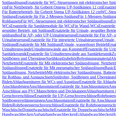
Spülauslösung
Ersatzteile für WC-Steuerungen mit elektronischer Spü
cm
Für Netzbetrieb, für Geberit Omega UP-Spülkästen 12 cm
Ersatzte
Für Batteriebetrieb, für Geberit Sigma UP-Spülkästen 12 cm
WC-Steue
Spülung
Ersatzteile für Für 2-Mengen-Spülung
Für 1-Mengen-Spülun
Rohbausets
Für WC-Steuerungen mit elektronischer Spülauslösung
Er
WCs
Ersatzteile für Sanitärmodule für WCs
Für Wand-WCs
Ersatztei
gespülter Betrieb, mit Spülrand
Ersatzteile für Urinale, gespülter Betr
spülrandlos
Für AP- oder UP-Urinalsteuerung
Ersatzteile für Für AP-
Urinalsteuerung
Ersatzteile für Für integrierte Urinalsteuerung
Urinale,
Spülrand
Ersatzteile für Mit Spülrand
Urinale, wasserloser Betrieb
Ersat
Urinaltrennwände
Urinaltrennwände aus Kunststoff
Ersatzteile für Ur
Sanitärkeramik
Ersatzteile für Urinaltrennwände aus Sanitärkeramik
Zu
Spülbögen und Übergänge
Sprühkopfzubehör
Befestigungsmaterial
Abl
Netzbetrieb
Ersatzteile für Mit elektronischer Spülauslösung, Netzbetr
Spülauslösung
Ersatzteile für Mit pneumatischer Spülauslösung
Basic
E
Spülauslösung, Netzbetrieb
Mit elektronischer Spülauslösung, Batterie
für Rohbau- und Austauschsets
Spülrohre, Spülbögen und Übergänge
Bidets
Ablaufgarnituren für WCs und Ausgüsse
Ersatzteile für Ablau
Anschlussbögen
Anschlussstutzen
Ersatzteile für Anschlussstutzen
Ansc
Anschlüsse aus PVC
Manschetten und Deckkappen
Ablaufgarnituren 
Geruchsverschlüsse
Ersatzteile für UP-Geruchsverschlüsse
Rohrbogeng
Spülbogenverlängerungen
Anschlussstutzen
Ersatzteile für Anschlusss
Bidets
Rohrbogengeruchsverschlüsse
Ersatzteile für Rohrbogengeruch
Waschtische
Doppelwaschtische
Ersatzteile für Doppelwaschtische
Möb
Handwaschbecken
Aufsatzhandwaschbecken
Eckhandwaschbecken
H