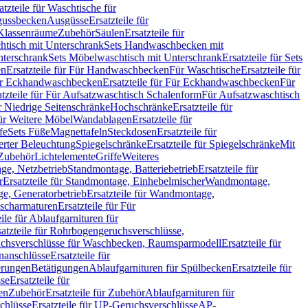
atzteile für Waschtische für
sgussbecken
Ausgüsse
Ersatzteile für
r Klassenräume
Zubehör
Säulen
Ersatzteile für
htisch mit Unterschrank
Sets Handwaschbecken mit
Unterschrank
Sets Möbelwaschtisch mit Unterschrank
Ersatzteile für Sets
en
Ersatzteile für Für Handwaschbecken
Für Waschtische
Ersatzteile für
r Eckhandwaschbecken
Ersatzteile für Für Eckhandwaschbecken
Für
atzteile für Für Aufsatzwaschtisch Schalenform
Für Aufsatzwaschtisch
ür Niedrige Seitenschränke
Hochschränke
Ersatzteile für
für Weitere Möbel
Wandablagen
Ersatzteile für
fe
Sets Füße
Magnettafeln
Steckdosen
Ersatzteile für
ierter Beleuchtung
Spiegelschränke
Ersatzteile für Spiegelschränke
Mit
Zubehör
Lichtelemente
Griffe
Weiteres
age, Netzbetrieb
Standmontage, Batteriebetrieb
Ersatzteile für
r
Ersatzteile für Standmontage, Einhebelmischer
Wandmontage,
, Generatorbetrieb
Ersatzteile für Wandmontage,
ischarmaturen
Ersatzteile für Für
eile für Ablaufgarnituren für
satzteile für Rohrbogengeruchsverschlüsse,
chsverschlüsse für Waschbecken, Raumsparmodell
Ersatzteile für
anschlüsse
Ersatzteile für
erungen
Betätigungen
Ablaufgarnituren für Spülbecken
Ersatzteile für
se
Ersatzteile für
en
Zubehör
Ersatzteile für Zubehör
Ablaufgarnituren für
chlüsse
Ersatzteile für UP-Geruchsverschlüsse
AP-