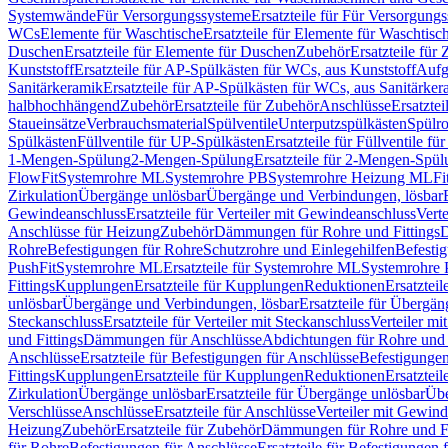
Systemwände
Für Versorgungssysteme
Ersatzteile für Für Versorgung
WCs
Elemente für Waschtische
Ersatzteile für Elemente für Waschtisc
Duschen
Ersatzteile für Elemente für Duschen
Zubehör
Ersatzteile für
Kunststoff
Ersatzteile für AP-Spülkästen für WCs, aus Kunststoff
Aufg
Sanitärkeramik
Ersatzteile für AP-Spülkästen für WCs, aus Sanitärker
halbhochhängend
Zubehör
Ersatzteile für Zubehör
Anschlüsse
Ersatztei
Staueinsätze
Verbrauchsmaterial
Spülventile
Unterputzspülkästen
Spülr
Spülkästen
Füllventile für UP-Spülkästen
Ersatzteile für Füllventile f
1-Mengen-Spülung
2-Mengen-Spülung
Ersatzteile für 2-Mengen-Spül
FlowFit
Systemrohre ML
Systemrohre PB
Systemrohre Heizung ML
Fi
Zirkulation
Übergänge unlösbar
Übergänge und Verbindungen, lösbar
Gewindeanschluss
Ersatzteile für Verteiler mit Gewindeanschluss
Verte
Anschlüsse für Heizung
Zubehör
Dämmungen für Rohre und Fittings
D
Rohre
Befestigungen für Rohre
Schutzrohre und Einlegehilfen
Befesti
PushFit
Systemrohre ML
Ersatzteile für Systemrohre ML
Systemrohre
Fittings
Kupplungen
Ersatzteile für Kupplungen
Reduktionen
Ersatztei
unlösbar
Übergänge und Verbindungen, lösbar
Ersatzteile für Übergä
Steckanschluss
Ersatzteile für Verteiler mit Steckanschluss
Verteiler m
und Fittings
Dämmungen für Anschlüsse
Abdichtungen für Rohre und 
Anschlüsse
Ersatzteile für Befestigungen für Anschlüsse
Befestigungen 
Fittings
Kupplungen
Ersatzteile für Kupplungen
Reduktionen
Ersatztei
Zirkulation
Übergänge unlösbar
Ersatzteile für Übergänge unlösbar
Übe
Verschlüsse
Anschlüsse
Ersatzteile für Anschlüsse
Verteiler mit Gewin
Heizung
Zubehör
Ersatzteile für Zubehör
Dämmungen für Rohre und Fi
für Rohre
Befestigungen für Anschlüsse
Ersatzteile für Befestigungen 