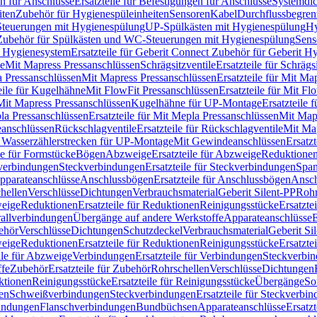
n für Anschlüsse
Ersatzteile für Befestigungen für Anschlüsse
Systemdi
iten
Zubehör für Hygienespüleinheiten
Sensoren
Kabel
Durchflussbegren
-Steuerungen mit Hygienespülung
UP-Spülkästen mit Hygienespülung
Hy
r Zubehör für Spülkästen und WC-Steuerungen mit Hygienespülung
Sens
t Hygienesystem
Ersatzteile für Geberit Connect Zubehör für Geberit 
le
Mit Mapress Pressanschlüssen
Schrägsitzventile
Ersatzteile für Schrägs
a Pressanschlüssen
Mit Mapress Pressanschlüssen
Ersatzteile für Mit Ma
eile für Kugelhähne
Mit FlowFit Pressanschlüssen
Ersatzteile für Mit F
 Mit Mapress Pressanschlüssen
Kugelhähne für UP-Montage
Ersatzteile
la Pressanschlüssen
Ersatzteile für Mit Mepla Pressanschlüssen
Mit Map
eanschlüssen
Rückschlagventile
Ersatzteile für Rückschlagventile
Mit Map
ür Wasserzählerstrecken für UP-Montage
Mit Gewindeanschlüssen
Ersatz
le für Formstücke
Bögen
Abzweige
Ersatzteile für Abzweige
Reduktione
verbindungen
Steckverbindungen
Ersatzteile für Steckverbindungen
Span
Apparateanschlüsse
Anschlussbögen
Ersatzteile für Anschlussbögen
Ansch
hellen
Verschlüsse
Dichtungen
Verbrauchsmaterial
Geberit Silent-PP
Roh
weige
Reduktionen
Ersatzteile für Reduktionen
Reinigungsstücke
Ersatzte
allverbindungen
Übergänge auf andere Werkstoffe
Apparateanschlüsse
E
ehör
Verschlüsse
Dichtungen
Schutzdeckel
Verbrauchsmaterial
Geberit Si
weige
Reduktionen
Ersatzteile für Reduktionen
Reinigungsstücke
Ersatzte
ile für Abzweige
Verbindungen
Ersatzteile für Verbindungen
Steckverbi
ffe
Zubehör
Ersatzteile für Zubehör
Rohrschellen
Verschlüsse
Dichtungen
ktionen
Reinigungsstücke
Ersatzteile für Reinigungsstücke
Übergänge
So
gen
Schweißverbindungen
Steckverbindungen
Ersatzteile für Steckverbi
bindungen
Flanschverbindungen
Bundbüchsen
Apparateanschlüsse
Ersatz