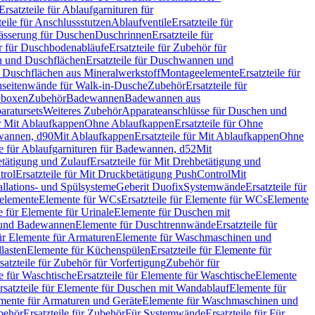
Ersatzteile für Ablaufgarnituren für
teile für Anschlussstutzen
Ablaufventile
Ersatzteile für
wässerung für Duschen
Duschrinnen
Ersatzteile für
 für Duschbodenabläufe
Ersatzteile für Zubehör für
 und Duschflächen
Ersatzteile für Duschwannen und
ür Duschflächen aus Mineralwerkstoff
Montageelemente
Ersatzteile für
chseitenwände für Walk-in-Dusche
Zubehör
Ersatzteile für
geboxen
Zubehör
Badewannen
Badewannen aus
aratursets
Weiteres Zubehör
Apparateanschlüsse für Duschen und
ür Mit Ablaufkappen
Ohne Ablaufkappen
Ersatzteile für Ohne
hwannen, d90
Mit Ablaufkappen
Ersatzteile für Mit Ablaufkappen
Ohne
le für Ablaufgarnituren für Badewannen, d52
Mit
tätigung und Zulauf
Ersatzteile für Mit Drehbetätigung und
trol
Ersatzteile für Mit Druckbetätigung PushControl
Mit
allations- und Spülsysteme
Geberit Duofix
Systemwände
Ersatzteile für
eelemente
Elemente für WCs
Ersatzteile für Elemente für WCs
Elemente
le für Elemente für Urinale
Elemente für Duschen mit
- und Badewannen
Elemente für Duschtrennwände
Ersatzteile für
für Elemente für Armaturen
Elemente für Waschmaschinen und
llasten
Elemente für Küchenspülen
Ersatzteile für Elemente für
satzteile für Zubehör für Vorfertigung
Zubehör für
e für Waschtische
Ersatzteile für Elemente für Waschtische
Elemente
rsatzteile für Elemente für Duschen mit Wandablauf
Elemente für
lemente für Armaturen und Geräte
Elemente für Waschmaschinen und
behör
Ersatzteile für Zubehör
Für Systemwände
Ersatzteile für Für