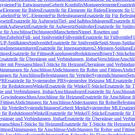
ssysteme
Für Entwässerung
Geberit Kombifix
Montageelemente
Ersatztei
he
Elemente für Bidets
Ersatzteile für Elemente für Bidets
Elemente für U
 Zubehör
Für WC-Elemente
Für Befestigungen
Ersatzteile für Für Befest
esetzt
Ersatzteile für Aufgesetzt
Tief- und halbhochhängend
Ersatzteile 
amik
Aufgesetzt
Ersatzteile für Aufgesetzt
Spülrohre
Ersatzteile für Spülr
le für Anschlüsse
Dichtungen
Manschetten
Nippel, Rosetten und
ohre
Zubehör
Füll- und Spülventile
Füllventile
Ersatzteile für Füllventile
Fü
ür UP-Spülkästen
Spülventile
Ersatzteile für Spülventile
Spül-Stopp-Spülu
ung
Innengarnituren
Ersatzteile für Innengarnituren
2-Mengen-Spülung
Er
ttings
Ersatzteile für Fittings
Kupplungen
Reduktionen
Bögen
T-Stücke
In
Ersatzteile für Übergänge und Verbindungen, lösbar
Verschlüsse
Anschlü
iler mit Pressanschluss
T-Stücke für Heizung
Übergänge und Verbindung
ämmungen für Anschlüsse
Abdichtungen für Rohre und Fittings
Abdich
gungen für Anschlüsse
Befestigungen für Verteiler
Systemdichtungen
Set
 PB
Ersatzteile für Systemrohre PB
Systemrohre Heizung ML
Ersatzteil
le für Reduktionen
Winkel
Ersatzteile für Winkel
T-Stücke
Ersatzteile für 
nge und Verbindungen, lösbar
Anschlussdosen
Ersatzteile für Anschlussd
it Gewindeanschluss
Anschlüsse für Heizung
Ersatzteile für Anschlüsse 
Fittings
Abdichtungen für Anschlüsse
Abdeckungen für Rohre
Befestig
für Verteiler
Systemdichtungen
Geberit Mepla
Systemrohre ML
Ersatzte
le für Reduktionen
Winkel
Ersatzteile für Winkel
T-Stücke
Ersatzteile für 
rgänge und Verbindungen, lösbar
Ersatzteile für Übergänge und Verbi
deanschluss
T-Stücke für Heizung
Ersatzteile für T-Stücke für Heizung
An
ttings
Dämmungen für Anschlüsse
Abdichtungen für Rohre und Fitting
für Anschlüsse
Systemdichtungen
Sets Schraube für Flanschverbindung