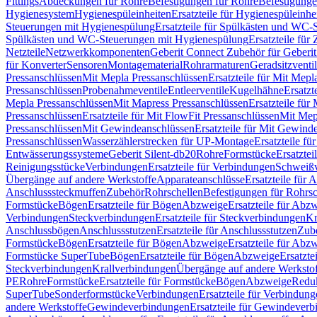
Fittings
Abdeckungen für Rohre
Befestigungen für Rohre
Befestigunge
Hygienesystem
Hygienespüleinheiten
Ersatzteile für Hygienespüleinhe
Steuerungen mit Hygienespülung
Ersatzteile für Spülkästen und WC
Spülkästen und WC-Steuerungen mit Hygienespülung
Ersatzteile fü
Netzteile
Netzwerkkomponenten
Geberit Connect Zubehör für Geberi
für Konverter
Sensoren
Montagematerial
Rohrarmaturen
Geradsitzventi
Pressanschlüssen
Mit Mepla Pressanschlüssen
Ersatzteile für Mit Mepl
Pressanschlüssen
Probenahmeventile
Entleerventile
Kugelhähne
Ersatzt
Mepla Pressanschlüssen
Mit Mapress Pressanschlüssen
Ersatzteile für
Pressanschlüssen
Ersatzteile für Mit FlowFit Pressanschlüssen
Mit Mep
Pressanschlüssen
Mit Gewindeanschlüssen
Ersatzteile für Mit Gewind
Pressanschlüssen
Wasserzählerstrecken für UP-Montage
Ersatzteile f
Entwässerungssysteme
Geberit Silent-db20
Rohre
Formstücke
Ersatztei
Reinigungsstücke
Verbindungen
Ersatzteile für Verbindungen
Schweiß
Übergänge auf andere Werkstoffe
Apparateanschlüsse
Ersatzteile für 
Anschlusssteckmuffen
Zubehör
Rohrschellen
Befestigungen für Rohrsc
Formstücke
Bögen
Ersatzteile für Bögen
Abzweige
Ersatzteile für Abz
Verbindungen
Steckverbindungen
Ersatzteile für Steckverbindungen
Kr
Anschlussbögen
Anschlussstutzen
Ersatzteile für Anschlussstutzen
Zub
Formstücke
Bögen
Ersatzteile für Bögen
Abzweige
Ersatzteile für Abz
Formstücke SuperTube
Bögen
Ersatzteile für Bögen
Abzweige
Ersatzte
Steckverbindungen
Krallverbindungen
Übergänge auf andere Werksto
PE
Rohre
Formstücke
Ersatzteile für Formstücke
Bögen
Abzweige
Redu
SuperTube
Sonderformstücke
Verbindungen
Ersatzteile für Verbindun
andere Werkstoffe
Gewindeverbindungen
Ersatzteile für Gewindever