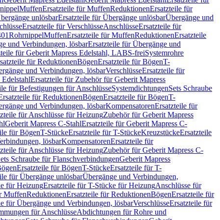
nippel
Muffen
Ersatzteile für Muffen
Reduktionen
Ersatzteile für
bergänge unlösbar
Ersatzteile für Übergänge unlösbar
Übergänge und
chlüsse
Ersatzteile für Verschlüsse
Anschlüsse
Ersatzteile für
401
Rohrnippel
Muffen
Ersatzteile für Muffen
Reduktionen
Ersatzteile
e und Verbindungen, lösbar
Ersatzteile für Übergänge und
zteile für Geberit Mapress Edelstahl, LABS-frei
Systemrohre
satzteile für Reduktionen
Bögen
Ersatzteile für Bögen
T-
bergänge und Verbindungen, lösbar
Verschlüsse
Ersatzteile für
 Edelstahl
Ersatzteile für Zubehör für Geberit Mapress
ile für Befestigungen für Anschlüsse
Systemdichtungen
Sets Schraube
Ersatzteile für Reduktionen
Bögen
Ersatzteile für Bögen
T-
bergänge und Verbindungen, lösbar
Kompensatoren
Ersatzteile für
zteile für Anschlüsse für Heizung
Zubehör für Geberit Mapress
hl
Geberit Mapress C-Stahl
Ersatzteile für Geberit Mapress C-
ile für Bögen
T-Stücke
Ersatzteile für T-Stücke
Kreuzstücke
Ersatzteile
Verbindungen, lösbar
Kompensatoren
Ersatzteile für
zteile für Anschlüsse für Heizung
Zubehör für Geberit Mapress C-
ets Schraube für Flanschverbindungen
Geberit Mapress
Bögen
Ersatzteile für Bögen
T-Stücke
Ersatzteile für T-
eile für Übergänge unlösbar
Übergänge und Verbindungen,
e für Heizung
Ersatzteile für T-Stücke für Heizung
Anschlüsse für
ür Muffen
Reduktionen
Ersatzteile für Reduktionen
Bögen
Ersatzteile für
ile für Übergänge und Verbindungen, lösbar
Verschlüsse
Ersatzteile für
mungen für Anschlüsse
Abdichtungen für Rohre und