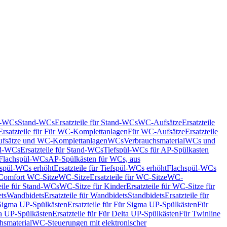
nd-WCs
Stand-WCs
Ersatzteile für Stand-WCs
WC-Aufsätze
Ersatzteile
Ersatzteile für Für WC-Komplettanlagen
Für WC-Aufsätze
Ersatzteile
fsätze und WC-Komplettanlagen
WCs
Verbrauchsmaterial
WCs und
d-WCs
Ersatzteile für Stand-WCs
Tiefspül-WCs für AP-Spülkasten
r Flachspül-WCs
AP-Spülkästen für WCs, aus
fspül-WCs erhöht
Ersatzteile für Tiefspül-WCs erhöht
Flachspül-WCs
r Comfort WC-Sitze
WC-Sitze
Ersatzteile für WC-Sitze
WC-
eile für Stand-WCs
WC-Sitze für Kinder
Ersatzteile für WC-Sitze für
ts
Wandbidets
Ersatzteile für Wandbidets
Standbidets
Ersatzteile für
Sigma UP-Spülkästen
Ersatzteile für Für Sigma UP-Spülkästen
Für
a UP-Spülkästen
Ersatzteile für Für Delta UP-Spülkästen
Für Twinline
hsmaterial
WC-Steuerungen mit elektronischer