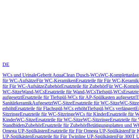
DE
WCs und Urinale
Geberit AquaClean Dusch-WCs
WC-Komplettanlag
für WC-Aufsätze
Für WC-Keramiken
Ersatzteile für Für WC-Kerami
für Für WC-Aufsätze
Zubehör
Ersatzteile für Zubehör
Für WC-Komplet
WC-Sitze
Wand-WCs
Ersatzteile für Wand-WCs
Tiefspül-WCs
Ersatzt
aufgesetzt
Ersatzteile für Tiefspül-WCs für AP-Spülkasten aufgesetzt
T
Sanitärkeramik
Aufgesetzt
WC-Sitze
Ersatzteile für WC-Sitze
WC-Sitze
erhöht
Ersatzteile für Flachspül-WCs erhöht
Tiefspül-WCs verlängert
E
Sitzringe
Ersatzteile für WC-Sitzringe
WCs für Kinder
Ersatzteile für 
Kinder
WC-Sitze
Ersatzteile für WC-Sitze
WC-Sitzringe
Ersatzteile fü
Standbidets
Zubehör
Ersatzteile für Zubehör
Betätigungsplatten und W
Omega UP-Spülkästen
Ersatzteile für Für Omega UP-Spülkästen
Für 
UP-Spülkästen
Ersatzteile für Für Twinline UP-Spülkästen
Für 300T U