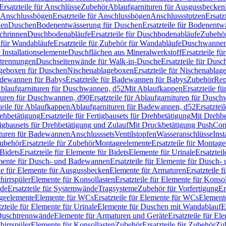
Ersatzteile für Anschlüsse
Zubehör
Ablaufgarnituren für Ausgussbecken
Anschlussbögen
Ersatzteile für Anschlussbögen
Anschlussstutzen
Ersatz
nen
Duschen
Bodenentwässerung für Duschen
Ersatzteile für Bodenent
schrinnen
Duschbodenabläufe
Ersatzteile für Duschbodenabläufe
Zubehör
für Wandabläufe
Ersatzteile für Zubehör für Wandabläufe
Duschwannen
Installationselemente
Duschflächen aus Mineralwerkstoff
Ersatzteile f
btrennungen
Duschseitenwände für Walk-in-Dusche
Ersatzteile für Dus
lageboxen für Duschen
Nischenablageboxen
Ersatzteile für Nischenabla
dewannen für Babys
Ersatzteile für Badewannen für Babys
Zubehör
Rep
 Ablaufgarnituren für Duschwannen, d52
Mit Ablaufkappen
Ersatzteile f
turen für Duschwannen, d90
Ersatzteile für Ablaufgarnituren für Dusc
teile für Ablaufkappen
Ablaufgarnituren für Badewannen, d52
Ersatztei
rehbetätigung
Ersatzteile für Fertigbausets für Drehbetätigung
Mit Drehbe
rtigbausets für Drehbetätigung und Zulauf
Mit Druckbetätigung PushCon
ituren für Badewannen
Anschlusssets
Ventilstopfen
Wasseranschlüsse
Inst
ubehör
Ersatzteile für Zubehör
Montageelemente
Ersatzteile für Montag
Bidets
Ersatzteile für Elemente für Bidets
Elemente für Urinale
Ersatztei
mente für Dusch- und Badewannen
Ersatzteile für Elemente für Dusch
ile für Elemente für Ausgussbecken
Elemente für Armaturen
Ersatzteile 
hirrspüler
Elemente für Konsollasten
Ersatzteile für Elemente für Konso
de
Ersatzteile für Systemwände
Tragsysteme
Zubehör für Vorfertigung
Er
ageelemente
Elemente für WCs
Ersatzteile für Elemente für WCs
Element
tzteile für Elemente für Urinale
Elemente für Duschen mit Wandablauf
E
r Duschtrennwände
Elemente für Armaturen und Geräte
Ersatzteile für E
hirrspüler
Elemente für Konsollasten
Zubehör
Ersatzteile für Zubehör
Zu