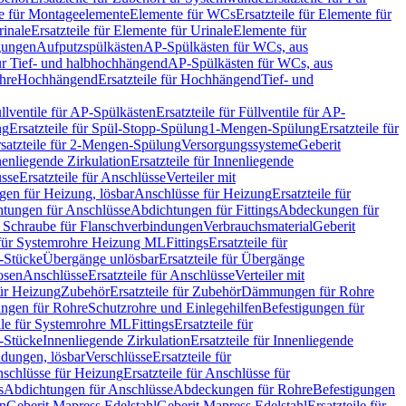
le für Montageelemente
Elemente für WCs
Ersatzteile für Elemente für
rinale
Ersatzteile für Elemente für Urinale
Elemente für
igungen
Aufputzspülkästen
AP-Spülkästen für WCs, aus
für Tief- und halbhochhängend
AP-Spülkästen für WCs, aus
ohre
Hochhängend
Ersatzteile für Hochhängend
Tief- und
llventile für AP-Spülkästen
Ersatzteile für Füllventile für AP-
ng
Ersatzteile für Spül-Stopp-Spülung
1-Mengen-Spülung
Ersatzteile für
satzteile für 2-Mengen-Spülung
Versorgungssysteme
Geberit
nenliegende Zirkulation
Ersatzteile für Innenliegende
sse
Ersatzteile für Anschlüsse
Verteiler mit
en für Heizung, lösbar
Anschlüsse für Heizung
Ersatzteile für
tungen für Anschlüsse
Abdichtungen für Fittings
Abdeckungen für
s Schraube für Flanschverbindungen
Verbrauchsmaterial
Geberit
e für Systemrohre Heizung ML
Fittings
Ersatzteile für
T-Stücke
Übergänge unlösbar
Ersatzteile für Übergänge
osen
Anschlüsse
Ersatzteile für Anschlüsse
Verteiler mit
für Heizung
Zubehör
Ersatzteile für Zubehör
Dämmungen für Rohre
ungen für Rohre
Schutzrohre und Einlegehilfen
Befestigungen für
ile für Systemrohre ML
Fittings
Ersatzteile für
T-Stücke
Innenliegende Zirkulation
Ersatzteile für Innenliegende
ndungen, lösbar
Verschlüsse
Ersatzteile für
schlüsse für Heizung
Ersatzteile für Anschlüsse für
s
Abdichtungen für Anschlüsse
Abdeckungen für Rohre
Befestigungen
en
Geberit Mapress Edelstahl
Geberit Mapress Edelstahl
Ersatzteile für