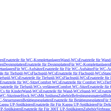
en
Ersatzteile für WC-Komplettanlagen
Wand-WCs
Ersatzteile für Wa
ken
Designplatten
Ersatzteile für Designplatten
Für WC-Komplettanlagen
tanlagen
Für WC-Aufsätze
Ersatzteile für Für WC-Aufsätze
Für WC-Au
eile für Tiefspül-WCs
Flachspül-WCs
Ersatzteile für Flachspül-WCs
Stan
iefspül-WCs
Ersatzteile für Tiefspül-WCs
Flachspül-WCs
Ersatzteile fü
Ersatzteile für WC-Sitze
Comfort WCs
Ersatzteile für Comfort WCs
Tie
rsatzteile für Tiefspül-WCs verlängert
Comfort WC-Sitze
Ersatzteile fü
WCs für Kinder
Wand-WCs
Ersatzteile für Wand-WCs
Stand-WCs
Ersatzt
r WC-Sitzringe
Hock-WCs
Mit Spülung
Zubehör
Befestigungsmaterial
Bide
C-Steuerungen
Betätigungsplatten
Ersatzteile für Betätigungsplatten
Für 
Kappa UP-Spülkästen
Ersatzteile für Für Kappa UP-Spülkästen
Für Delt
P-Spülkästen
Ersatzteile für Für 300T UP-Spülkästen
Zubehör
Verbrauc