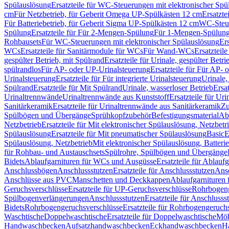
Spülauslösung
Ersatzteile für WC-Steuerungen mit elektronischer Spü
cm
Für Netzbetrieb, für Geberit Omega UP-Spülkästen 12 cm
Ersatzte
Für Batteriebetrieb, für Geberit Sigma UP-Spülkästen 12 cm
WC-Steue
Spülung
Ersatzteile für Für 2-Mengen-Spülung
Für 1-Mengen-Spülun
Rohbausets
Für WC-Steuerungen mit elektronischer Spülauslösung
Er
WCs
Ersatzteile für Sanitärmodule für WCs
Für Wand-WCs
Ersatztei
gespülter Betrieb, mit Spülrand
Ersatzteile für Urinale, gespülter Betr
spülrandlos
Für AP- oder UP-Urinalsteuerung
Ersatzteile für Für AP-
Urinalsteuerung
Ersatzteile für Für integrierte Urinalsteuerung
Urinale,
Spülrand
Ersatzteile für Mit Spülrand
Urinale, wasserloser Betrieb
Ersat
Urinaltrennwände
Urinaltrennwände aus Kunststoff
Ersatzteile für Ur
Sanitärkeramik
Ersatzteile für Urinaltrennwände aus Sanitärkeramik
Zu
Spülbögen und Übergänge
Sprühkopfzubehör
Befestigungsmaterial
Abl
Netzbetrieb
Ersatzteile für Mit elektronischer Spülauslösung, Netzbetr
Spülauslösung
Ersatzteile für Mit pneumatischer Spülauslösung
Basic
E
Spülauslösung, Netzbetrieb
Mit elektronischer Spülauslösung, Batterie
für Rohbau- und Austauschsets
Spülrohre, Spülbögen und Übergänge
Bidets
Ablaufgarnituren für WCs und Ausgüsse
Ersatzteile für Ablau
Anschlussbögen
Anschlussstutzen
Ersatzteile für Anschlussstutzen
Ansc
Anschlüsse aus PVC
Manschetten und Deckkappen
Ablaufgarnituren 
Geruchsverschlüsse
Ersatzteile für UP-Geruchsverschlüsse
Rohrbogeng
Spülbogenverlängerungen
Anschlussstutzen
Ersatzteile für Anschlusss
Bidets
Rohrbogengeruchsverschlüsse
Ersatzteile für Rohrbogengeruch
Waschtische
Doppelwaschtische
Ersatzteile für Doppelwaschtische
Möb
Handwaschbecken
Aufsatzhandwaschbecken
Eckhandwaschbecken
H