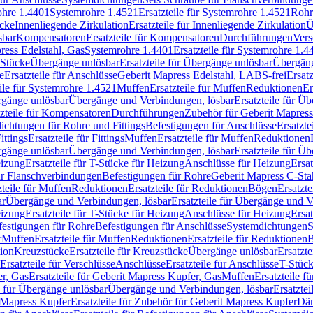
rohre 1.4401
Systemrohre 1.4521
Ersatzteile für Systemrohre 1.4521
Rohr
ücke
Innenliegende Zirkulation
Ersatzteile für Innenliegende Zirkulation
Ü
sbar
Kompensatoren
Ersatzteile für Kompensatoren
Durchführungen
Vers
press Edelstahl, Gas
Systemrohre 1.4401
Ersatzteile für Systemrohre 1.4
-Stücke
Übergänge unlösbar
Ersatzteile für Übergänge unlösbar
Übergäng
e
Ersatzteile für Anschlüsse
Geberit Mapress Edelstahl, LABS-frei
Ersat
eile für Systemrohre 1.4521
Muffen
Ersatzteile für Muffen
Reduktionen
Er
ergänge unlösbar
Übergänge und Verbindungen, lösbar
Ersatzteile für Ü
tzteile für Kompensatoren
Durchführungen
Zubehör für Geberit Mapress
ichtungen für Rohre und Fittings
Befestigungen für Anschlüsse
Ersatzte
ittings
Ersatzteile für Fittings
Muffen
Ersatzteile für Muffen
Reduktionen
ergänge unlösbar
Übergänge und Verbindungen, lösbar
Ersatzteile für Ü
eizung
Ersatzteile für T-Stücke für Heizung
Anschlüsse für Heizung
Ersat
ür Flanschverbindungen
Befestigungen für Rohre
Geberit Mapress C-Sta
zteile für Muffen
Reduktionen
Ersatzteile für Reduktionen
Bögen
Ersatzte
ar
Übergänge und Verbindungen, lösbar
Ersatzteile für Übergänge und 
eizung
Ersatzteile für T-Stücke für Heizung
Anschlüsse für Heizung
Ersat
festigungen für Rohre
Befestigungen für Anschlüsse
Systemdichtungen
S
r
Muffen
Ersatzteile für Muffen
Reduktionen
Ersatzteile für Reduktionen
tion
Kreuzstücke
Ersatzteile für Kreuzstücke
Übergänge unlösbar
Ersatzt
Ersatzteile für Verschlüsse
Anschlüsse
Ersatzteile für Anschlüsse
T-Stück
r, Gas
Ersatzteile für Geberit Mapress Kupfer, Gas
Muffen
Ersatzteile f
e für Übergänge unlösbar
Übergänge und Verbindungen, lösbar
Ersatzte
 Mapress Kupfer
Ersatzteile für Zubehör für Geberit Mapress Kupfer
Däm