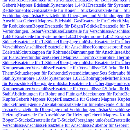
Geberit Mapress Edelstahl
Systemrohre 1.4401
Ersatzteile für System
Reduktionen
Bögen
Ersatzteile für Bögen
T-Stücke
Ersatzteile für T-St
Verbindungen, lösbar
Ersatzteile für Übergänge und Verbindungen, lö
Anschlüsse
Geberit Mapress Edelstahl, Gas
Ersatzteile für Geberit Ma
für Reduktionen
Bögen
Ersatzteile für Bögen
T-Stücke
Ersatzteile für T
Verbindungen, lösbar
Verschlüsse
Ersatzteile für Verschlüsse
Anschlüss
1.4401
Ersatzteile für Systemrohre 1.4401
Systemrohre 1.4521
Ersatzt
Stücke
Ersatzteile für T-Stücke
Übergänge unlösbar
Ersatzteile für Üb
Verschlüsse
Anschlüsse
Ersatzteile für Anschlüsse
Kompensatoren
Ersa
Edelstahl
Schutzkappen für Rohrende
Dämmungen für Anschlüsse
Abd
für Flanschverbindungen
Geberit Mapress Therm
Systemrohre Therm
F
Stücke
Ersatzteile für T-Stücke
Übergänge unlösbar
Ersatzteile für Üb
Kompensatoren
Verschlüsse
Ersatzteile für Verschlüsse
T-Stücke für H
Therm
Schutzkappen für Rohrende
Systemdichtungen
Sets Schraube f
Stahl
Systemrohre 1.0034
Systemrohre 1.0215
Rohrnippel
Muffen
Ersat
für Kreuzstücke
Übergänge unlösbar
Ersatzteile für Übergänge unlösb
Kompensatoren
Verschlüsse
Ersatzteile für Verschlüsse
T-Stücke für H
Stahl
Abdichtungen für Rohre und Fittings
Abdeckungen für Rohre
Be
Kupfer
Geberit Mapress Kupfer
Ersatzteile für Geberit Mapress Kupfe
Stücke
Innenliegende Zirkulation
Ersatzteile für Innenliegende Zirkula
lösbar
Ersatzteile für Übergänge und Verbindungen, lösbar
Verschlüsse
Heizung
Ersatzteile für Anschlüsse für Heizung
Geberit Mapress Kupfe
Bögen
T-Stücke
Ersatzteile für T-Stücke
Übergänge unlösbar
Ersatzteil
Verschlüsse
Anschlüsse
Ersatzteile für Anschlüsse
Zubehör für Geberit