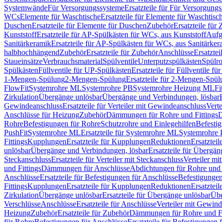
Systemwände
Für Versorgungssysteme
Ersatzteile für Für Versorgung
WCs
Elemente für Waschtische
Ersatzteile für Elemente für Waschtisc
Duschen
Ersatzteile für Elemente für Duschen
Zubehör
Ersatzteile für
Kunststoff
Ersatzteile für AP-Spülkästen für WCs, aus Kunststoff
Aufg
Sanitärkeramik
Ersatzteile für AP-Spülkästen für WCs, aus Sanitärker
halbhochhängend
Zubehör
Ersatzteile für Zubehör
Anschlüsse
Ersatztei
Staueinsätze
Verbrauchsmaterial
Spülventile
Unterputzspülkästen
Spülr
Spülkästen
Füllventile für UP-Spülkästen
Ersatzteile für Füllventile f
1-Mengen-Spülung
2-Mengen-Spülung
Ersatzteile für 2-Mengen-Spül
FlowFit
Systemrohre ML
Systemrohre PB
Systemrohre Heizung ML
Fi
Zirkulation
Übergänge unlösbar
Übergänge und Verbindungen, lösbar
Gewindeanschluss
Ersatzteile für Verteiler mit Gewindeanschluss
Verte
Anschlüsse für Heizung
Zubehör
Dämmungen für Rohre und Fittings
D
Rohre
Befestigungen für Rohre
Schutzrohre und Einlegehilfen
Befesti
PushFit
Systemrohre ML
Ersatzteile für Systemrohre ML
Systemrohre
Fittings
Kupplungen
Ersatzteile für Kupplungen
Reduktionen
Ersatztei
unlösbar
Übergänge und Verbindungen, lösbar
Ersatzteile für Übergä
Steckanschluss
Ersatzteile für Verteiler mit Steckanschluss
Verteiler m
und Fittings
Dämmungen für Anschlüsse
Abdichtungen für Rohre und 
Anschlüsse
Ersatzteile für Befestigungen für Anschlüsse
Befestigungen 
Fittings
Kupplungen
Ersatzteile für Kupplungen
Reduktionen
Ersatztei
Zirkulation
Übergänge unlösbar
Ersatzteile für Übergänge unlösbar
Übe
Verschlüsse
Anschlüsse
Ersatzteile für Anschlüsse
Verteiler mit Gewin
Heizung
Zubehör
Ersatzteile für Zubehör
Dämmungen für Rohre und Fi
für Rohre
Befestigungen für Anschlüsse
Ersatzteile für Befestigungen 