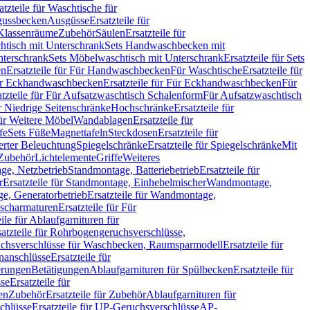
atzteile für Waschtische für
sgussbecken
Ausgüsse
Ersatzteile für
r Klassenräume
Zubehör
Säulen
Ersatzteile für
htisch mit Unterschrank
Sets Handwaschbecken mit
Unterschrank
Sets Möbelwaschtisch mit Unterschrank
Ersatzteile für Sets
en
Ersatzteile für Für Handwaschbecken
Für Waschtische
Ersatzteile für
r Eckhandwaschbecken
Ersatzteile für Für Eckhandwaschbecken
Für
atzteile für Für Aufsatzwaschtisch Schalenform
Für Aufsatzwaschtisch
ür Niedrige Seitenschränke
Hochschränke
Ersatzteile für
für Weitere Möbel
Wandablagen
Ersatzteile für
fe
Sets Füße
Magnettafeln
Steckdosen
Ersatzteile für
ierter Beleuchtung
Spiegelschränke
Ersatzteile für Spiegelschränke
Mit
Zubehör
Lichtelemente
Griffe
Weiteres
age, Netzbetrieb
Standmontage, Batteriebetrieb
Ersatzteile für
r
Ersatzteile für Standmontage, Einhebelmischer
Wandmontage,
, Generatorbetrieb
Ersatzteile für Wandmontage,
ischarmaturen
Ersatzteile für Für
eile für Ablaufgarnituren für
satzteile für Rohrbogengeruchsverschlüsse,
chsverschlüsse für Waschbecken, Raumsparmodell
Ersatzteile für
anschlüsse
Ersatzteile für
erungen
Betätigungen
Ablaufgarnituren für Spülbecken
Ersatzteile für
se
Ersatzteile für
en
Zubehör
Ersatzteile für Zubehör
Ablaufgarnituren für
chlüsse
Ersatzteile für UP-Geruchsverschlüsse
AP-