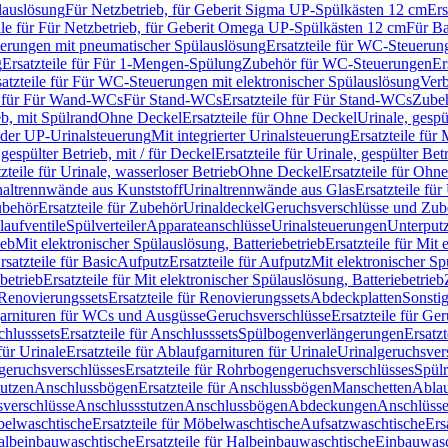
lauslösung
Für Netzbetrieb, für Geberit Sigma UP-Spülkästen 12 cm
Ers
ile für Für Netzbetrieb, für Geberit Omega UP-Spülkästen 12 cm
Für Ba
rungen mit pneumatischer Spülauslösung
Ersatzteile für WC-Steuerun
g
Ersatzteile für Für 1-Mengen-Spülung
Zubehör für WC-Steuerungen
Er
satzteile für Für WC-Steuerungen mit elektronischer Spülauslösung
Ver
le für Für Wand-WCs
Für Stand-WCs
Ersatzteile für Für Stand-WCs
Zube
ieb, mit Spülrand
Ohne Deckel
Ersatzteile für Ohne Deckel
Urinale, gespü
 oder UP-Urinalsteuerung
Mit integrierter Urinalsteuerung
Ersatzteile für 
 gespülter Betrieb, mit / für Deckel
Ersatzteile für Urinale, gespülter Bet
zteile für Urinale, wasserloser Betrieb
Ohne Deckel
Ersatzteile für Ohn
inaltrennwände aus Kunststoff
Urinaltrennwände aus Glas
Ersatzteile fü
behör
Ersatzteile für Zubehör
Urinaldeckel
Geruchsverschlüsse und Zub
aufventile
Spülverteiler
Apparateanschlüsse
Urinalsteuerungen
Unterput
ieb
Mit elektronischer Spülauslösung, Batteriebetrieb
Ersatzteile für Mit
rsatzteile für Basic
Aufputz
Ersatzteile für Aufputz
Mit elektronischer Sp
betrieb
Ersatzteile für Mit elektronischer Spülauslösung, Batteriebetrieb
Renovierungssets
Ersatzteile für Renovierungssets
Abdeckplatten
Sonsti
fgarnituren für WCs und Ausgüsse
Geruchsverschlüsse
Ersatzteile für Ge
hlusssets
Ersatzteile für Anschlusssets
Spülbogenverlängerungen
Ersatz
für Urinale
Ersatzteile für Ablaufgarnituren für Urinale
Urinalgeruchsver
eruchsverschlüsses
Ersatzteile für Rohrbogengeruchsverschlüsses
Spül
tutzen
Anschlussbögen
Ersatzteile für Anschlussbögen
Manschetten
Ablau
sverschlüsse
Anschlussstutzen
Anschlussbögen
Abdeckungen
Anschlüss
elwaschtische
Ersatzteile für Möbelwaschtische
Aufsatzwaschtische
Ers
albeinbauwaschtische
Ersatzteile für Halbeinbauwaschtische
Einbauwasc