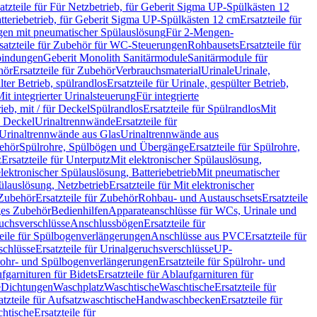
atzteile für Für Netzbetrieb, für Geberit Sigma UP-Spülkästen 12
tteriebetrieb, für Geberit Sigma UP-Spülkästen 12 cm
Ersatzteile für
gen mit pneumatischer Spülauslösung
Für 2-Mengen-
satzteile für Zubehör für WC-Steuerungen
Rohbausets
Ersatzteile für
bindungen
Geberit Monolith Sanitärmodule
Sanitärmodule für
hör
Ersatzteile für Zubehör
Verbrauchsmaterial
Urinale
Urinale,
lter Betrieb, spülrandlos
Ersatzteile für Urinale, gespülter Betrieb,
Mit integrierter Urinalsteuerung
Für integrierte
rieb, mit / für Deckel
Spülrandlos
Ersatzteile für Spülrandlos
Mit
e Deckel
Urinaltrennwände
Ersatzteile für
r Urinaltrennwände aus Glas
Urinaltrennwände aus
ehör
Spülrohre, Spülbögen und Übergänge
Ersatzteile für Spülrohre,
z
Ersatzteile für Unterputz
Mit elektronischer Spülauslösung,
 elektronischer Spülauslösung, Batteriebetrieb
Mit pneumatischer
ülauslösung, Netzbetrieb
Ersatzteile für Mit elektronischer
Zubehör
Ersatzteile für Zubehör
Rohbau- und Austauschsets
Ersatzteile
ges Zubehör
Bedienhilfen
Apparateanschlüsse für WCs, Urinale und
ruchsverschlüsse
Anschlussbögen
Ersatzteile für
teile für Spülbogenverlängerungen
Anschlüsse aus PVC
Ersatzteile für
schlüsse
Ersatzteile für Urinalgeruchsverschlüsse
UP-
rohr- und Spülbogenverlängerungen
Ersatzteile für Spülrohr- und
fgarnituren für Bidets
Ersatzteile für Ablaufgarnituren für
e
Dichtungen
Waschplatz
Waschtische
Waschtische
Ersatzteile für
atzteile für Aufsatzwaschtische
Handwaschbecken
Ersatzteile für
htische
Ersatzteile für