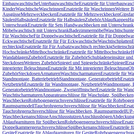
Einbauwaschtische
Unterbauwaschtische
Ersatzteile für Unterbauwasc
Kinder
Waschtische
Waschrinnen
Ersatzteile für Waschrinnen
Weitere 
Ausgüsse
Mehrzweckbecken
Ersatzteile für Mehrzweckbecken
Gipsfa
Säulen
Halbsäulen
Ersatzteile für Halbsäulen
Zubehör
Ablaufkappen
Ha
Unterschrank
Ersatzteile für Sets Handwaschbecken mit Unterschrank
Möbelwaschtisch mit Unterschrank
Badezimmermöbel
Waschtischunte
Für Waschtische
Für Doppelwaschtische
Ersatzteile für Für Doppelwa
Eckwaschtische
Ersatzteile für Für Eckwaschtische
Waschtischplatten
E
rechteckig
Ersatzteile für Für Aufsatzwaschtisch rechteckig
Seitenschr
Hochschränke
Mittelhochschränke
Ersatzteile für Mittelhochschränke
H
Wandablagen
Zubehör
Ersatzteile für Zubehör
Schubladeneinsätze un
Steckdosen
Weiteres Zubehör
Spiegel und Spiegelschränke
Spiegel
Ersa
integrierter Beleuchtung
Ersatzteile für Mit integrierter Beleuchtung
Oh
Zubehör
Steckdosen
Armaturen
Waschtischarmaturen
Ersatzteile für W
Standmontage, Batteriebetrieb
Standmontage, Generatorbetrieb
Ersatzt
Netzbetrieb
Ersatzteile für Wandmontage, Netzbetrieb
Wandmontage, Ba
Generatorbetrieb
Wandmontage, Zweigriffmischer
Ersatzteile für Wa
Waschtischarmaturen
Apparateanschlüsse für Waschplatz, Spülbecke
Waschbecken
Rohrbogengeruchsverschlüsse
Ersatzteile für Rohrboge
Raumsparmodell
Tauchrohrgeruchsverschlüsse für Waschbecken
Ersat
Tauchrohrgeruchsverschlüsse für Waschbecken, Raumsparmodell
UP-
Waschbeckenanschlüsse
Anschlussstutzen
Anschlussbögen
Abdeckung
Ablaufgarnituren für Spülbecken
Rohrbogengeruchsverschlüsse
Ersatz
Doppelkammergeruchsverschlüsse
Spülbeckenanschlüsse
Ersatzteile 
Geräte
Ersatzteile für Ablaufgarnituren für Geräte
Rohrbogengeruchsve