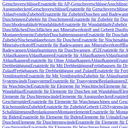
Geruchsverschlüsse
Ersatzteile für AP-Geruchsverschlüsse
Anschlüsse
Ausgussbecken
Geruchsverschlüsse
Ersatzteile für Geruchsverschlüsse
Ablaufventile
Zubehör
Ersatzteile für Zubehör
Duschen und Badewan
Duschrinnen
Zubehör für Duschrinnen
Ersatzteile für Zubehör für Du
Duschbodenabläufe
Wandabläufe
Ersatzteile für Wandabläufe
Zubehör 
Duschflächen
Duschflächen aus Mineralwerkstoff und Geberit Duofix 
Montageelemente
Zubehör
Duschabtrennungen
Ersatzteile für Duscha
Zubehör
Nischenablageboxen für Duschen
Ersatzteile für Nischenab
Mineralwerkstoff
Ersatzteile für Badewannen aus Mineralwerkstoff
Ba
Badewannen
Ablaufgarnituren für Duschwannen, d52
Ersatzteile für
Ablaufkappen
Ablaufkappen
Ersatzteile für Ablaufkappen
Ablaufgarni
Ablaufkappen
Ersatzteile für Ohne Ablaufkappen
Ablaufkappen
Ersatz
Drehbetätigung
Ersatzteile für Mit Drehbetätigung
Fertigbausets für D
Zulauf
Fertigbausets für Drehbetätigung und Zulauf
Ersatzteile für Fe
Ventilstopfen
Ersatzteile für Mit Ventilstopfen
Zubehör für Ablaufgarn
Systemwände
Tragsysteme
Ersatzteile für Tragsysteme
Beplankungen
Z
für Waschtische
Ersatzteile für Elemente für Waschtische
Elemente für 
Wandablauf
Ersatzteile für Elemente für Duschen mit Wandablauf
Ele
Elemente für Duschtrennwände
Elemente für Ausgussbecken
Ersatzte
Geschirrspüler
Ersatzteile für Elemente für Waschmaschinen und Gesc
Küchenspülen
Zubehör
Ersatzteile für Zubehör
Geberit GIS
Systemwän
Schalldämmung
Beplankungen
Montageelemente
Ersatzteile für Mont
für Bidets
Ersatzteile für Elemente für Bidets
Elemente für Urinale
Ersa
Duschen
Elemente für Duschtrennwände
Ersatzteile für Elemente fü
Geschirrspüler
Ersatzteile für Elemente für Waschmaschinen und Gesc