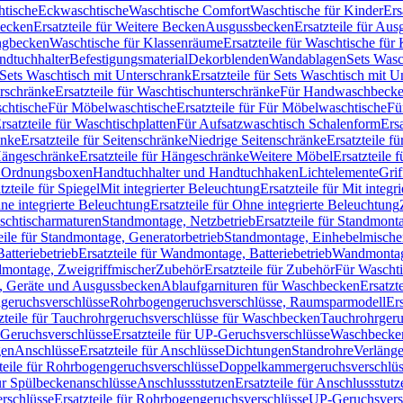
htische
Eckwaschtische
Waschtische Comfort
Waschtische für Kinder
Ers
Becken
Ersatzteile für Weitere Becken
Ausgussbecken
Ersatzteile für Au
ngbecken
Waschtische für Klassenräume
Ersatzteile für Waschtische fü
ndtuchhalter
Befestigungsmaterial
Dekorblenden
Wandablagen
Sets Wasc
Sets Waschtisch mit Unterschrank
Ersatzteile für Sets Waschtisch mit 
rschränke
Ersatzteile für Waschtischunterschränke
Für Handwaschbeck
schtische
Für Möbelwaschtische
Ersatzteile für Für Möbelwaschtische
Fü
rsatzteile für Waschtischplatten
Für Aufsatzwaschtisch Schalenform
Ers
änke
Ersatzteile für Seitenschränke
Niedrige Seitenschränke
Ersatzteile f
ängeschränke
Ersatzteile für Hängeschränke
Weitere Möbel
Ersatzteile 
d Ordnungsboxen
Handtuchhalter und Handtuchhaken
Lichtelemente
Grif
tzteile für Spiegel
Mit integrierter Beleuchtung
Ersatzteile für Mit integr
ne integrierte Beleuchtung
Ersatzteile für Ohne integrierte Beleuchtung
aschtischarmaturen
Standmontage, Netzbetrieb
Ersatzteile für Standmont
eile für Standmontage, Generatorbetrieb
Standmontage, Einhebelmische
tteriebetrieb
Ersatzteile für Wandmontage, Batteriebetrieb
Wandmontage
ndmontage, Zweigriffmischer
Zubehör
Ersatzteile für Zubehör
Für Wascht
n, Geräte und Ausgussbecken
Ablaufgarnituren für Waschbecken
Ersatzt
ngeruchsverschlüsse
Rohrbogengeruchsverschlüsse, Raumsparmodell
Er
zteile für Tauchrohrgeruchsverschlüsse für Waschbecken
Tauchrohrgeru
Geruchsverschlüsse
Ersatzteile für UP-Geruchsverschlüsse
Waschbecken
en
Anschlüsse
Ersatzteile für Anschlüsse
Dichtungen
Standrohre
Verläng
teile für Rohrbogengeruchsverschlüsse
Doppelkammergeruchsverschlüs
für Spülbeckenanschlüsse
Anschlussstutzen
Ersatzteile für Anschlussstutz
rschlüsse
Ersatzteile für Rohrbogengeruchsverschlüsse
UP-Geruchsvers