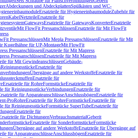
chtungen
Sets Schraube für Flanschverbindungen
Geberit
zer
Abdeckungen und Abdeckplatten
Spülkästen und WC-
gieneeinbaumodule
Ersatzteile für Hygieneeinbaumodule
Zubehör für
oren
Kabel
Netzteile
Ersatzteile für
Hygienesystem
Gateways
Ersatzteile für Gateways
Konverter
Ersatzteile
itzventile
Mit FlowFit Pressanschlüssen
Ersatzteile für Mit FlowFit
press
lowFit Pressanschlüssen
Mit Mepla Pressanschlüssen
Ersatzteile für Mit
 für Kugelhähne für UP-Montage
Mit FlowFit
ress Pressanschlüssen
Ersatzteile für Mit Mapress
ress Pressanschlüssen
Ersatzteile für Mit Mapress
teile für Mit Gewindeanschlüssen
Gebäude-
n
Reinigungsstücke
Ersatzteile für
nverbindungen
Übergänge auf andere Werkstoffe
Ersatzteile für
lusssteckmuffen
Ersatzteile für
re
Ersatzteile für Rohre
Formstücke
Ersatzteile für
ile für Reinigungsstücke
Verbindungen
Ersatzteile für
rsatzteile für Apparateanschlüsse
Anschlussbögen
Ersatzteile für
lent-Pro
Rohre
Ersatzteile für Rohre
Formstücke
Ersatzteile für
ile für Reinigungsstücke
Formstücke SuperTube
Ersatzteile für
ndungen
Ersatzteile für
Ersatzteile für Dichtungen
Verbrauchsmaterial
Geberit
nderformstücke
Ersatzteile für Sonderformstücke
Formstücke
ndungen
Übergänge auf andere Werkstoffe
Ersatzteile für Übergänge auf
teile für Apparateanschlüsse
Anschlussbögen
Ersatzteile für