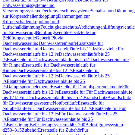
Entwässerungssysteme und
Versorgungssysteme
Deckenverschlusssysteme
Schallschutz
Dämmung
zur Körperschallentkopplung
Dämmungen zur
Körperschallentkopplung und
Luftschalldämmung
Feuchtigkeitsschutz
Abdichtungen
Lüftungsventile
für Entwässerung
Belüftungsventile
Ersatzteile für
Belüftungsventile
Geberit Pluvia
Dachentwässerung
Dachwassereinläufe
Ersatzteile für
Dachwassereinläufe
Dachwassereinläufe bis 12 l/s
Ersatzteile für
Dachwassereinläufe bis 12 l/s
Dachwassereinläufe bis 25
l/s
Ersatzteile für Dachwassereinläufe bis 25 l/s
Dachwassereinläufe
für Rinnen
Ersatzteile für Dachwassereinläufe für
Rinnen
Dachwassereinläufe bis 12 l/s
Ersatzteile für
Dachwassereinläufe bis 12 l/s
Dachwassereinläufe bis 25
l/s
Ersatzteile für Dachwassereinläufe bis 25
l/s
Dampfsperrenelemente
Ersatzteile für Dampfsperrenelemente
Für
Dachwassereinläufe bis 12 l/s
Ersatzteile für Für Dachwassereinläufe
bis 12 l/s
Für Dachwassereinläufe bis 25 l/s
Brandschutz
Brandschutz
für Entwässerungssysteme
Notüberläufe
Ersatzteile für
Notüberläufe
Für Dachwassereinläufe bis 12 l/s
Ersatzteile für Für
Dachwassereinläufe bis 12 l/s
Für Dachwassereinläufe bis 25
l/s
Ersatzteile für Für Dachwassereinläufe bis 25
l/s
Befestigung
Befestigungssystem d40–200
Befestigungssystem
d250–315
Zubehör
Ersatzteile für Zubehör
Für