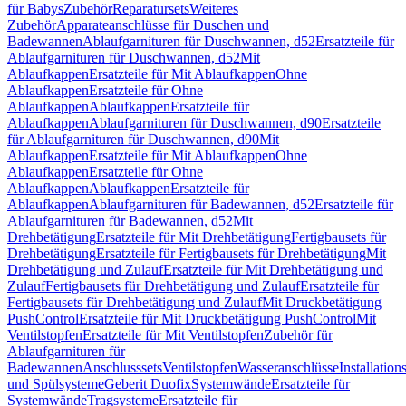
für Babys
Zubehör
Reparatursets
Weiteres
Zubehör
Apparateanschlüsse für Duschen und
Badewannen
Ablaufgarnituren für Duschwannen, d52
Ersatzteile für
Ablaufgarnituren für Duschwannen, d52
Mit
Ablaufkappen
Ersatzteile für Mit Ablaufkappen
Ohne
Ablaufkappen
Ersatzteile für Ohne
Ablaufkappen
Ablaufkappen
Ersatzteile für
Ablaufkappen
Ablaufgarnituren für Duschwannen, d90
Ersatzteile
für Ablaufgarnituren für Duschwannen, d90
Mit
Ablaufkappen
Ersatzteile für Mit Ablaufkappen
Ohne
Ablaufkappen
Ersatzteile für Ohne
Ablaufkappen
Ablaufkappen
Ersatzteile für
Ablaufkappen
Ablaufgarnituren für Badewannen, d52
Ersatzteile für
Ablaufgarnituren für Badewannen, d52
Mit
Drehbetätigung
Ersatzteile für Mit Drehbetätigung
Fertigbausets für
Drehbetätigung
Ersatzteile für Fertigbausets für Drehbetätigung
Mit
Drehbetätigung und Zulauf
Ersatzteile für Mit Drehbetätigung und
Zulauf
Fertigbausets für Drehbetätigung und Zulauf
Ersatzteile für
Fertigbausets für Drehbetätigung und Zulauf
Mit Druckbetätigung
PushControl
Ersatzteile für Mit Druckbetätigung PushControl
Mit
Ventilstopfen
Ersatzteile für Mit Ventilstopfen
Zubehör für
Ablaufgarnituren für
Badewannen
Anschlusssets
Ventilstopfen
Wasseranschlüsse
Installation
und Spülsysteme
Geberit Duofix
Systemwände
Ersatzteile für
Systemwände
Tragsysteme
Ersatzteile für