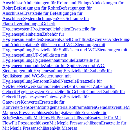
Anschlüsse
Abdichtungen für Rohre und Fittings
Abdeckungen für
Rohre
Befestigungen für Rohre
Befestigungen für
Anschlüsse
Ersatzteile für Befestigungen für
Anschlüsse
Systemdichtungen
Sets Schraube für
Flanschverbindungen
Geberit
Hygienesystem
Hygienespüleinheiten
Ersatzteile für
Hygienespüleinheiten
Zubehör für
Hygienespüleinheiten
Sensoren
Kabel
Durchflussbegrenzer
Abdeckung
und Abdeckplatten
Spülkästen und WC-Steuerungen mit
Hygienespülung
Ersatzteile für Spülkästen und WC-Steuerungen mit
Hygienespülung
UP-Spülkästen mit
Hygienespülung
Hygieneeinbaumodule
Ersatzteile für
Hygieneeinbaumodule
Zubehör für Spülkästen und WC-
Steuerungen mit Hygienespülung
Ersatzteile für Zubehör für
Spülkästen und WC-Steuerungen mit
Hygienespülung
Sensoren
Kabel
Netzteile
Ersatzteile für
Netzteile
Netzwerkkomponenten
Geberit Connect Zubehör für
Geberit Hygienesystem
Ersatzteile für Geberit Connect Zubehör für
Geberit Hygienesystem
Gateways
Ersatzteile für
Gateways
Konverter
Ersatzteile für
Konverter
Sensoren
Montagematerial
Rohrarmaturen
Geradsitzventile
Mi
Mapress Pressanschlüssen
Schrägsitzventile
Ersatzteile für
Schrägsitzventile
Mit FlowFit Pressanschlüssen
Ersatzteile für Mit
FlowFit Pressanschlüssen
Mit Mepla Pressanschlüssen
Ersatzteile für
Mit Mepla Pressanschlüssen
Mit Mapress