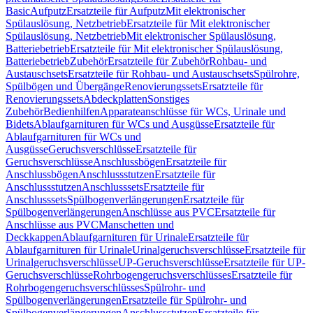
Basic
Aufputz
Ersatzteile für Aufputz
Mit elektronischer
Spülauslösung, Netzbetrieb
Ersatzteile für Mit elektronischer
Spülauslösung, Netzbetrieb
Mit elektronischer Spülauslösung,
Batteriebetrieb
Ersatzteile für Mit elektronischer Spülauslösung,
Batteriebetrieb
Zubehör
Ersatzteile für Zubehör
Rohbau- und
Austauschsets
Ersatzteile für Rohbau- und Austauschsets
Spülrohre,
Spülbögen und Übergänge
Renovierungssets
Ersatzteile für
Renovierungssets
Abdeckplatten
Sonstiges
Zubehör
Bedienhilfen
Apparateanschlüsse für WCs, Urinale und
Bidets
Ablaufgarnituren für WCs und Ausgüsse
Ersatzteile für
Ablaufgarnituren für WCs und
Ausgüsse
Geruchsverschlüsse
Ersatzteile für
Geruchsverschlüsse
Anschlussbögen
Ersatzteile für
Anschlussbögen
Anschlussstutzen
Ersatzteile für
Anschlussstutzen
Anschlusssets
Ersatzteile für
Anschlusssets
Spülbogenverlängerungen
Ersatzteile für
Spülbogenverlängerungen
Anschlüsse aus PVC
Ersatzteile für
Anschlüsse aus PVC
Manschetten und
Deckkappen
Ablaufgarnituren für Urinale
Ersatzteile für
Ablaufgarnituren für Urinale
Urinalgeruchsverschlüsse
Ersatzteile für
Urinalgeruchsverschlüsse
UP-Geruchsverschlüsse
Ersatzteile für UP-
Geruchsverschlüsse
Rohrbogengeruchsverschlüsses
Ersatzteile für
Rohrbogengeruchsverschlüsses
Spülrohr- und
Spülbogenverlängerungen
Ersatzteile für Spülrohr- und
Spülbogenverlängerungen
Anschlussstutzen
Ersatzteile für