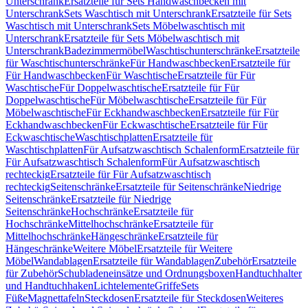
Unterschrank
Ersatzteile für Sets Handwaschbecken mit
Unterschrank
Sets Waschtisch mit Unterschrank
Ersatzteile für Sets
Waschtisch mit Unterschrank
Sets Möbelwaschtisch mit
Unterschrank
Ersatzteile für Sets Möbelwaschtisch mit
Unterschrank
Badezimmermöbel
Waschtischunterschränke
Ersatzteile
für Waschtischunterschränke
Für Handwaschbecken
Ersatzteile für
Für Handwaschbecken
Für Waschtische
Ersatzteile für Für
Waschtische
Für Doppelwaschtische
Ersatzteile für Für
Doppelwaschtische
Für Möbelwaschtische
Ersatzteile für Für
Möbelwaschtische
Für Eckhandwaschbecken
Ersatzteile für Für
Eckhandwaschbecken
Für Eckwaschtische
Ersatzteile für Für
Eckwaschtische
Waschtischplatten
Ersatzteile für
Waschtischplatten
Für Aufsatzwaschtisch Schalenform
Ersatzteile für
Für Aufsatzwaschtisch Schalenform
Für Aufsatzwaschtisch
rechteckig
Ersatzteile für Für Aufsatzwaschtisch
rechteckig
Seitenschränke
Ersatzteile für Seitenschränke
Niedrige
Seitenschränke
Ersatzteile für Niedrige
Seitenschränke
Hochschränke
Ersatzteile für
Hochschränke
Mittelhochschränke
Ersatzteile für
Mittelhochschränke
Hängeschränke
Ersatzteile für
Hängeschränke
Weitere Möbel
Ersatzteile für Weitere
Möbel
Wandablagen
Ersatzteile für Wandablagen
Zubehör
Ersatzteile
für Zubehör
Schubladeneinsätze und Ordnungsboxen
Handtuchhalter
und Handtuchhaken
Lichtelemente
Griffe
Sets
Füße
Magnettafeln
Steckdosen
Ersatzteile für Steckdosen
Weiteres