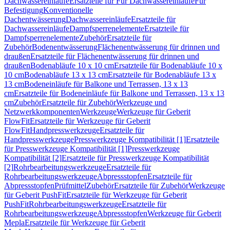
Dachwassereinläufe
Ersatzteile für Für Dachwassereinläufe
Für
Befestigung
Konventionelle
Dachentwässerung
Dachwassereinläufe
Ersatzteile für
Dachwassereinläufe
Dampfsperrenelemente
Ersatzteile für
Dampfsperrenelemente
Zubehör
Ersatzteile für
Zubehör
Bodenentwässerung
Flächenentwässerung für drinnen und
draußen
Ersatzteile für Flächenentwässerung für drinnen und
draußen
Bodenabläufe 10 x 10 cm
Ersatzteile für Bodenabläufe 10 x
10 cm
Bodenabläufe 13 x 13 cm
Ersatzteile für Bodenabläufe 13 x
13 cm
Bodeneinläufe für Balkone und Terrassen, 13 x 13
cm
Ersatzteile für Bodeneinläufe für Balkone und Terrassen, 13 x 13
cm
Zubehör
Ersatzteile für Zubehör
Werkzeuge und
Netzwerkkomponenten
Werkzeuge
Werkzeuge für Geberit
FlowFit
Ersatzteile für Werkzeuge für Geberit
FlowFit
Handpresswerkzeuge
Ersatzteile für
Handpresswerkzeuge
Presswerkzeuge Kompatibilität [1]
Ersatzteile
für Presswerkzeuge Kompatibilität [1]
Presswerkzeuge
Kompatibilität [2]
Ersatzteile für Presswerkzeuge Kompatibilität
[2]
Rohrbearbeitungswerkzeuge
Ersatzteile für
Rohrbearbeitungswerkzeuge
Abpressstopfen
Ersatzteile für
Abpressstopfen
Prüfmittel
Zubehör
Ersatzteile für Zubehör
Werkzeuge
für Geberit PushFit
Ersatzteile für Werkzeuge für Geberit
PushFit
Rohrbearbeitungswerkzeuge
Ersatzteile für
Rohrbearbeitungswerkzeuge
Abpressstopfen
Werkzeuge für Geberit
Mepla
Ersatzteile für Werkzeuge für Geberit