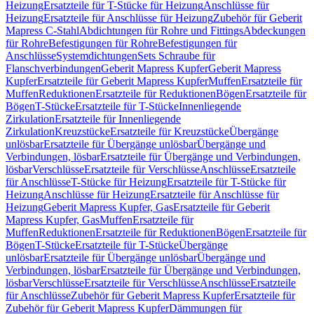
Heizung
Ersatzteile für T-Stücke für Heizung
Anschlüsse für
Heizung
Ersatzteile für Anschlüsse für Heizung
Zubehör für Geberit
Mapress C-Stahl
Abdichtungen für Rohre und Fittings
Abdeckungen
für Rohre
Befestigungen für Rohre
Befestigungen für
Anschlüsse
Systemdichtungen
Sets Schraube für
Flanschverbindungen
Geberit Mapress Kupfer
Geberit Mapress
Kupfer
Ersatzteile für Geberit Mapress Kupfer
Muffen
Ersatzteile für
Muffen
Reduktionen
Ersatzteile für Reduktionen
Bögen
Ersatzteile für
Bögen
T-Stücke
Ersatzteile für T-Stücke
Innenliegende
Zirkulation
Ersatzteile für Innenliegende
Zirkulation
Kreuzstücke
Ersatzteile für Kreuzstücke
Übergänge
unlösbar
Ersatzteile für Übergänge unlösbar
Übergänge und
Verbindungen, lösbar
Ersatzteile für Übergänge und Verbindungen,
lösbar
Verschlüsse
Ersatzteile für Verschlüsse
Anschlüsse
Ersatzteile
für Anschlüsse
T-Stücke für Heizung
Ersatzteile für T-Stücke für
Heizung
Anschlüsse für Heizung
Ersatzteile für Anschlüsse für
Heizung
Geberit Mapress Kupfer, Gas
Ersatzteile für Geberit
Mapress Kupfer, Gas
Muffen
Ersatzteile für
Muffen
Reduktionen
Ersatzteile für Reduktionen
Bögen
Ersatzteile für
Bögen
T-Stücke
Ersatzteile für T-Stücke
Übergänge
unlösbar
Ersatzteile für Übergänge unlösbar
Übergänge und
Verbindungen, lösbar
Ersatzteile für Übergänge und Verbindungen,
lösbar
Verschlüsse
Ersatzteile für Verschlüsse
Anschlüsse
Ersatzteile
für Anschlüsse
Zubehör für Geberit Mapress Kupfer
Ersatzteile für
Zubehör für Geberit Mapress Kupfer
Dämmungen für