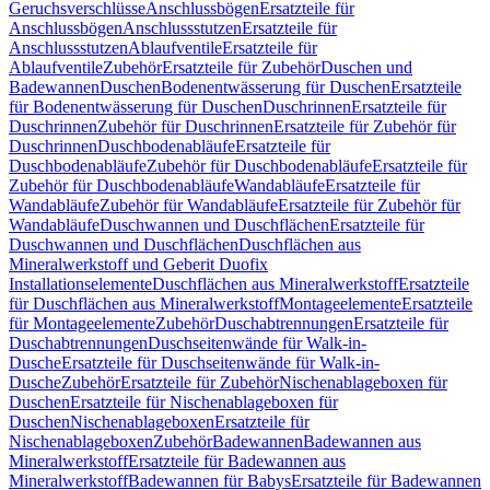
Geruchsverschlüsse
Anschlussbögen
Ersatzteile für
Anschlussbögen
Anschlussstutzen
Ersatzteile für
Anschlussstutzen
Ablaufventile
Ersatzteile für
Ablaufventile
Zubehör
Ersatzteile für Zubehör
Duschen und
Badewannen
Duschen
Bodenentwässerung für Duschen
Ersatzteile
für Bodenentwässerung für Duschen
Duschrinnen
Ersatzteile für
Duschrinnen
Zubehör für Duschrinnen
Ersatzteile für Zubehör für
Duschrinnen
Duschbodenabläufe
Ersatzteile für
Duschbodenabläufe
Zubehör für Duschbodenabläufe
Ersatzteile für
Zubehör für Duschbodenabläufe
Wandabläufe
Ersatzteile für
Wandabläufe
Zubehör für Wandabläufe
Ersatzteile für Zubehör für
Wandabläufe
Duschwannen und Duschflächen
Ersatzteile für
Duschwannen und Duschflächen
Duschflächen aus
Mineralwerkstoff und Geberit Duofix
Installationselemente
Duschflächen aus Mineralwerkstoff
Ersatzteile
für Duschflächen aus Mineralwerkstoff
Montageelemente
Ersatzteile
für Montageelemente
Zubehör
Duschabtrennungen
Ersatzteile für
Duschabtrennungen
Duschseitenwände für Walk-in-
Dusche
Ersatzteile für Duschseitenwände für Walk-in-
Dusche
Zubehör
Ersatzteile für Zubehör
Nischenablageboxen für
Duschen
Ersatzteile für Nischenablageboxen für
Duschen
Nischenablageboxen
Ersatzteile für
Nischenablageboxen
Zubehör
Badewannen
Badewannen aus
Mineralwerkstoff
Ersatzteile für Badewannen aus
Mineralwerkstoff
Badewannen für Babys
Ersatzteile für Badewannen