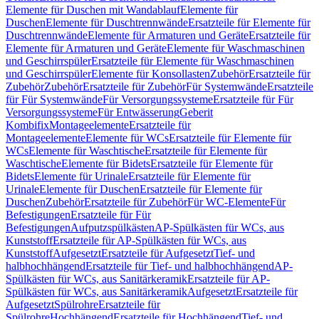
Elemente für Duschen mit Wandablauf
Elemente für
Duschen
Elemente für Duschtrennwände
Ersatzteile für Elemente für
Duschtrennwände
Elemente für Armaturen und Geräte
Ersatzteile für
Elemente für Armaturen und Geräte
Elemente für Waschmaschinen
und Geschirrspüler
Ersatzteile für Elemente für Waschmaschinen
und Geschirrspüler
Elemente für Konsollasten
Zubehör
Ersatzteile für
Zubehör
Zubehör
Ersatzteile für Zubehör
Für Systemwände
Ersatzteile
für Für Systemwände
Für Versorgungssysteme
Ersatzteile für Für
Versorgungssysteme
Für Entwässerung
Geberit
Kombifix
Montageelemente
Ersatzteile für
Montageelemente
Elemente für WCs
Ersatzteile für Elemente für
WCs
Elemente für Waschtische
Ersatzteile für Elemente für
Waschtische
Elemente für Bidets
Ersatzteile für Elemente für
Bidets
Elemente für Urinale
Ersatzteile für Elemente für
Urinale
Elemente für Duschen
Ersatzteile für Elemente für
Duschen
Zubehör
Ersatzteile für Zubehör
Für WC-Elemente
Für
Befestigungen
Ersatzteile für Für
Befestigungen
Aufputzspülkästen
AP-Spülkästen für WCs, aus
Kunststoff
Ersatzteile für AP-Spülkästen für WCs, aus
Kunststoff
Aufgesetzt
Ersatzteile für Aufgesetzt
Tief- und
halbhochhängend
Ersatzteile für Tief- und halbhochhängend
AP-
Spülkästen für WCs, aus Sanitärkeramik
Ersatzteile für AP-
Spülkästen für WCs, aus Sanitärkeramik
Aufgesetzt
Ersatzteile für
Aufgesetzt
Spülrohre
Ersatzteile für
Spülrohre
Hochhängend
Ersatzteile für Hochhängend
Tief- und