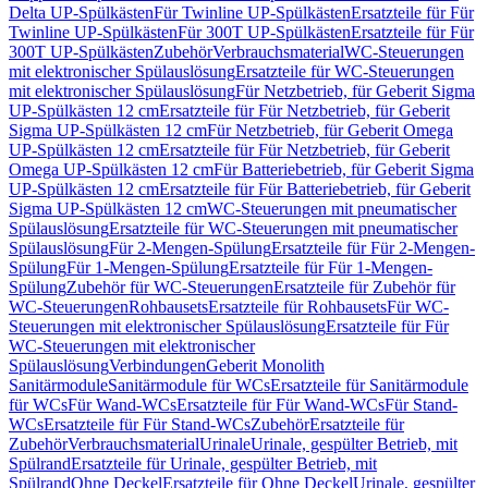
Delta UP-Spülkästen
Für Twinline UP-Spülkästen
Ersatzteile für Für
Twinline UP-Spülkästen
Für 300T UP-Spülkästen
Ersatzteile für Für
300T UP-Spülkästen
Zubehör
Verbrauchsmaterial
WC-Steuerungen
mit elektronischer Spülauslösung
Ersatzteile für WC-Steuerungen
mit elektronischer Spülauslösung
Für Netzbetrieb, für Geberit Sigma
UP-Spülkästen 12 cm
Ersatzteile für Für Netzbetrieb, für Geberit
Sigma UP-Spülkästen 12 cm
Für Netzbetrieb, für Geberit Omega
UP-Spülkästen 12 cm
Ersatzteile für Für Netzbetrieb, für Geberit
Omega UP-Spülkästen 12 cm
Für Batteriebetrieb, für Geberit Sigma
UP-Spülkästen 12 cm
Ersatzteile für Für Batteriebetrieb, für Geberit
Sigma UP-Spülkästen 12 cm
WC-Steuerungen mit pneumatischer
Spülauslösung
Ersatzteile für WC-Steuerungen mit pneumatischer
Spülauslösung
Für 2-Mengen-Spülung
Ersatzteile für Für 2-Mengen-
Spülung
Für 1-Mengen-Spülung
Ersatzteile für Für 1-Mengen-
Spülung
Zubehör für WC-Steuerungen
Ersatzteile für Zubehör für
WC-Steuerungen
Rohbausets
Ersatzteile für Rohbausets
Für WC-
Steuerungen mit elektronischer Spülauslösung
Ersatzteile für Für
WC-Steuerungen mit elektronischer
Spülauslösung
Verbindungen
Geberit Monolith
Sanitärmodule
Sanitärmodule für WCs
Ersatzteile für Sanitärmodule
für WCs
Für Wand-WCs
Ersatzteile für Für Wand-WCs
Für Stand-
WCs
Ersatzteile für Für Stand-WCs
Zubehör
Ersatzteile für
Zubehör
Verbrauchsmaterial
Urinale
Urinale, gespülter Betrieb, mit
Spülrand
Ersatzteile für Urinale, gespülter Betrieb, mit
Spülrand
Ohne Deckel
Ersatzteile für Ohne Deckel
Urinale, gespülter