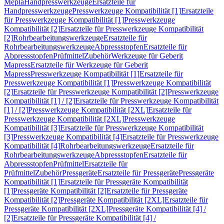
Mepla
Handpresswerkzeuge
Ersatzteile für
Handpresswerkzeuge
Presswerkzeuge Kompatibilität [1]
Ersatzteile
für Presswerkzeuge Kompatibilität [1]
Presswerkzeuge
Kompatibilität [2]
Ersatzteile für Presswerkzeuge Kompatibilität
[2]
Rohrbearbeitungswerkzeuge
Ersatzteile für
Rohrbearbeitungswerkzeuge
Abpressstopfen
Ersatzteile für
Abpressstopfen
Prüfmittel
Zubehör
Werkzeuge für Geberit
Mapress
Ersatzteile für Werkzeuge für Geberit
Mapress
Presswerkzeuge Kompatibilität [1]
Ersatzteile für
Presswerkzeuge Kompatibilität [1]
Presswerkzeuge Kompatibilität
[2]
Ersatzteile für Presswerkzeuge Kompatibilität [2]
Presswerkzeuge
Kompatibilität [1] / [2]
Ersatzteile für Presswerkzeuge Kompatibilität
[1] / [2]
Presswerkzeuge Kompatibilität [2XL]
Ersatzteile für
Presswerkzeuge Kompatibilität [2XL]
Presswerkzeuge
Kompatibilität [3]
Ersatzteile für Presswerkzeuge Kompatibilität
[3]
Presswerkzeuge Kompatibilität [4]
Ersatzteile für Presswerkzeuge
Kompatibilität [4]
Rohrbearbeitungswerkzeuge
Ersatzteile für
Rohrbearbeitungswerkzeuge
Abpressstopfen
Ersatzteile für
Abpressstopfen
Prüfmittel
Ersatzteile für
Prüfmittel
Zubehör
Pressgeräte
Ersatzteile für Pressgeräte
Pressgeräte
Kompatibilität [1]
Ersatzteile für Pressgeräte Kompatibilität
[1]
Pressgeräte Kompatibilität [2]
Ersatzteile für Pressgeräte
Kompatibilität [2]
Pressgeräte Kompatibilität [2XL]
Ersatzteile für
Pressgeräte Kompatibilität [2XL]
Pressgeräte Kompatibilität [4] /
[2]
Ersatzteile für Pressgeräte Kompatibilität [4] /