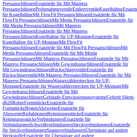
Pressanschlüssen
Ersatzteile für Mit Mapress
Pressanschlüssen
Probenahmeventile
Entleerventile
Kugelhähne
Ersatzt
für Kugelhähne
Mit FlowFit Pressanschlüssen
Ersatzteile für Mit
FlowFit Pressanschlüssen
Mit Mepla Pressanschlüssen
Ersatzteile für
Mit Mepla Pressanschlüssen
Mit Mapress
Pressanschlüssen
Ersatzteile für Mit Mapress
Pressanschlüssen
Kugelhähne für UP-Montage
Ersatzteile für
Kugelhähne für UP-Montage
Mit FlowFit
Pressanschlüssen
Ersatzteile für Mit FlowFit Pressanschlüssen
Mit
Mepla Pressanschlüssen
Ersatzteile für Mit Mepla
Pressanschlüssen
Mit Mapress Pressanschlüssen
Ersatzteile für Mit
Mapress Pressanschlüssen
Mit Gewindeanschlüssen
Ersatzteile für
Mit Gewindeanschlüssen
Rückschlagventile
Ersatzteile für
Rückschlagventile
Mit Mapress Pressanschlüssen
Ersatzteile für Mit
Mapress Pressanschlüssen
Wasserzählerstrecken für UP-
Montage
Ersatzteile für Wasserzählerstrecken für UP-Montage
Mit
Gewindeanschlüssen
Ersatzteile für Mit
Gewindeanschlüssen
Gebäude-Entwässerungssysteme
Geberit Silent-
db20
Rohre
Formstücke
Ersatzteile für
Formstücke
Bögen
Abzweige
Ersatzteile für
Abzweige
Reduktionen
Reinigungsstücke
Ersatzteile für
Reinigungsstücke
Verbindungen
Ersatzteile für
Verbindungen
Schweißverbindungen
Steckverbindungen
Ersatzteile
für Steckverbindungen
Spannverbindungen
Übergänge auf andere
Werkstoffe
Ersatzteile für Übergänge auf andere