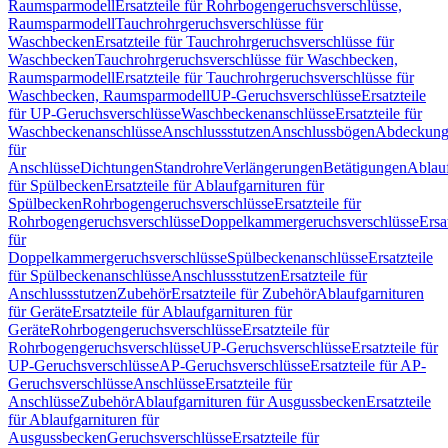
Raumsparmodell
Ersatzteile für Rohrbogengeruchsverschlüsse,
Raumsparmodell
Tauchrohrgeruchsverschlüsse für
Waschbecken
Ersatzteile für Tauchrohrgeruchsverschlüsse für
Waschbecken
Tauchrohrgeruchsverschlüsse für Waschbecken,
Raumsparmodell
Ersatzteile für Tauchrohrgeruchsverschlüsse für
Waschbecken, Raumsparmodell
UP-Geruchsverschlüsse
Ersatzteile
für UP-Geruchsverschlüsse
Waschbeckenanschlüsse
Ersatzteile für
Waschbeckenanschlüsse
Anschlussstutzen
Anschlussbögen
Abdeckung
für
Anschlüsse
Dichtungen
Standrohre
Verlängerungen
Betätigungen
Ablauf
für Spülbecken
Ersatzteile für Ablaufgarnituren für
Spülbecken
Rohrbogengeruchsverschlüsse
Ersatzteile für
Rohrbogengeruchsverschlüsse
Doppelkammergeruchsverschlüsse
Ersa
für
Doppelkammergeruchsverschlüsse
Spülbeckenanschlüsse
Ersatzteile
für Spülbeckenanschlüsse
Anschlussstutzen
Ersatzteile für
Anschlussstutzen
Zubehör
Ersatzteile für Zubehör
Ablaufgarnituren
für Geräte
Ersatzteile für Ablaufgarnituren für
Geräte
Rohrbogengeruchsverschlüsse
Ersatzteile für
Rohrbogengeruchsverschlüsse
UP-Geruchsverschlüsse
Ersatzteile für
UP-Geruchsverschlüsse
AP-Geruchsverschlüsse
Ersatzteile für AP-
Geruchsverschlüsse
Anschlüsse
Ersatzteile für
Anschlüsse
Zubehör
Ablaufgarnituren für Ausgussbecken
Ersatzteile
für Ablaufgarnituren für
Ausgussbecken
Geruchsverschlüsse
Ersatzteile für