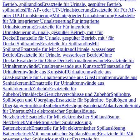
Betrieb, spülrandlos
Ersatzteile für Urinale, gespülter Betrieb,
spülrandlos
Für AP- oder UP-Urinalsteuerung
Ersatzteile für Für AP-
oder UP-Urinalsteuerung
Mit integrierter Urinalsteuerung
Ersatzteile
für Mit integrierter Urinalsteuerung
Für integrierte
Urinalsteuerung
Ersatzteile für Für integrierte
Urinalsteuerung
Urinale, gespülter Betrieb, mit / für
Deckel
Ersatzteile für Urinale, gespülter Betrieb, mit / für
Deckel
Spülrandlos
Ersatzteile für Spülrandlos
Mit
Spülrand
Ersatzteile für Mit Spülrand
Urinale, wasserloser
Betrieb
Ersatzteile für Urinale, wasserloser Betrieb
Ohne
Deckel
Ersatzteile für Ohne Deckel
Urinaltrennwände
Ersatzteile für
Urinaltrennwände
Urinaltrennwände aus Kunststoff
Ersatzteile für
Urinaltrennwände aus Kunststoff
Urinaltrennwände aus
Glas
Ersatzteile für Urinaltrennwände aus Glas
Urinaltrennwände aus
Sanitärkeramik
Ersatzteile für Urinaltrennwände aus
Sanitärkeramik
Zubehör
Ersatzteile für
Zubehör
Urinaldeckel
Geruchsverschlüsse und Zubehör
Spülrohre,
Spülbögen und Übergänge
Ersatzteile für Spülrohre, Spülbögen und
Übergänge
Sprühkopfzubehör
Befestigungsmaterial
Ablaufventile
Spülv
für Unterputz
Mit elektronischer Spülauslösung,
Netzbetrieb
Ersatzteile für Mit elektronischer Spülauslösung,
Netzbetrieb
Mit elektronischer Spülauslösung,
Batteriebetrieb
Ersatzteile für Mit elektronischer Spülauslösung,
Batteriebetrieb
Mit pneumatischer Spülauslösung
Ersatzteile für Mit
pneumatischer Spülauslösung
Basic
Ersatzteile für