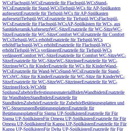
WCs
Flachspül-WCs
Ersatzteile für Flachspül-WCs
Stand-
WCs
Ersatzteile für Stand-WCs
Tiefspül-WCs für AP-Spülkasten
aufgesetzt
Ersatzteile für Tiefspül-WCs für AP-Spülkasten
aufgesetzt
Tiefspül-WCs
Ersatzteile für Tiefspül-WCs
Flachspül-
WCs
Ersatzteile für Flachspül-WCs
AP-Spülkästen für WCs, aus
Sanitärkeramik
Aufgesetzt
WC-Sitze
Ersatzteile für WC-Sitze
WC-
Sitze
Ersatzteile für WC-Sitze
Comfort WCs
Ersatzteile für Comfort
WCs
Tiefspül-WCs erhöht
Ersatzteile für Tiefspül-WCs
erhöht
Flachspül-WCs erhöht
Ersatzteile für Flachspül-WCs
erhöht
Tiefspül-WCs verlängert
Ersatzteile für Tiefspül-WCs
verlängert
Comfort WC-Sitze
Ersatzteile für Comfort WC-Sitze
WC-
Sitze
Ersatzteile für WC-Sitze
WC-Sitzringe
Ersatzteile für WC-
Sitzringe
WCs für Kinder
Ersatzteile für WCs für Kinder
Wand-
WCs
Ersatzteile für Wand-WCs
Stand-WCs
Ersatzteile für Stand-
WCs
WC-Sitze für Kinder
Ersatzteile für WC-Sitze für Kinder
WC-
Sitze
Ersatzteile für WC-Sitze
WC-Sitzringe
Ersatzteile für WC-
Sitzringe
Hock-WCs
Mit
Spülung
Zubehör
Befestigungsmaterial
Bidets
Wandbidets
Ersatzteile
für Wandbidets
Standbidets
Ersatzteile für
Standbidets
Zubehör
Ersatzteile für Zubehör
Betätigungsplatten und
WC-Steuerungen
Betätigungsplatten
Ersatzteile für
Betätigungsplatten
Für Sigma UP-Spülkästen
Ersatzteile für Für
Sigma UP-Spülkästen
Für Omega UP-Spülkästen
Ersatzteile für Für
Omega UP-Spülkästen
Für Kappa UP-Spülkästen
Ersatzteile für Für
Kappa UP-Spülkästen
Für Delta UP-Spülkästen
Ersatzteile für Für