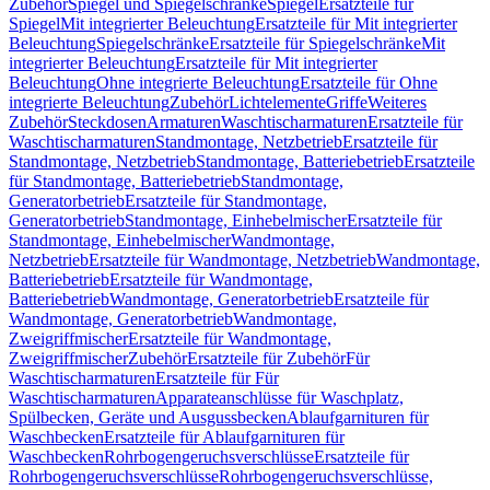
Zubehör
Spiegel und Spiegelschränke
Spiegel
Ersatzteile für
Spiegel
Mit integrierter Beleuchtung
Ersatzteile für Mit integrierter
Beleuchtung
Spiegelschränke
Ersatzteile für Spiegelschränke
Mit
integrierter Beleuchtung
Ersatzteile für Mit integrierter
Beleuchtung
Ohne integrierte Beleuchtung
Ersatzteile für Ohne
integrierte Beleuchtung
Zubehör
Lichtelemente
Griffe
Weiteres
Zubehör
Steckdosen
Armaturen
Waschtischarmaturen
Ersatzteile für
Waschtischarmaturen
Standmontage, Netzbetrieb
Ersatzteile für
Standmontage, Netzbetrieb
Standmontage, Batteriebetrieb
Ersatzteile
für Standmontage, Batteriebetrieb
Standmontage,
Generatorbetrieb
Ersatzteile für Standmontage,
Generatorbetrieb
Standmontage, Einhebelmischer
Ersatzteile für
Standmontage, Einhebelmischer
Wandmontage,
Netzbetrieb
Ersatzteile für Wandmontage, Netzbetrieb
Wandmontage,
Batteriebetrieb
Ersatzteile für Wandmontage,
Batteriebetrieb
Wandmontage, Generatorbetrieb
Ersatzteile für
Wandmontage, Generatorbetrieb
Wandmontage,
Zweigriffmischer
Ersatzteile für Wandmontage,
Zweigriffmischer
Zubehör
Ersatzteile für Zubehör
Für
Waschtischarmaturen
Ersatzteile für Für
Waschtischarmaturen
Apparateanschlüsse für Waschplatz,
Spülbecken, Geräte und Ausgussbecken
Ablaufgarnituren für
Waschbecken
Ersatzteile für Ablaufgarnituren für
Waschbecken
Rohrbogengeruchsverschlüsse
Ersatzteile für
Rohrbogengeruchsverschlüsse
Rohrbogengeruchsverschlüsse,