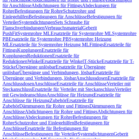
für Anschlüsse
Abdichtungen für Fittings
Abdeckungen für
Rohre
Befestigungen für Rohre
Schutzrohre und
Einlegehilfen
Befestigungen für Anschlüsse
Befestigungen für
Verteiler
Systemdichtungen
Sets Schraube für
Flanschverbindungen
Verbrauchsmaterial
Geberit
PushFit
Systemrohre ML
Ersatzteile für Systemrohre ML
Systemrohre
PB
Ersatzteile für Systemrohre PB
Systemrohre Heizung
ML
Ersatzteile für Systemrohre Heizung ML
Fittings
Ersatzteile für
Fittings
Kupplungen
Ersatzteile für
Kupplungen
Reduktionen
Ersatzteile für
Reduktionen
Winkel
Ersatzteile für Winkel
T-Stücke
Ersatzteile für T-
Stücke
Übergänge unlösbar
Ersatzteile für Übergänge
unlösbar
Übergänge und Verbindungen, lösbar
Ersatzteile für
Übergänge und Verbindungen, lösbar
Anschlussdosen
Ersatzteile für
Anschlussdosen
Anschlüsse
Ersatzteile für Anschlüsse
Verteiler mit
Steckanschluss
Ersatzteile für Verteiler mit Steckanschluss
Verteiler
mit Gewindeanschluss
Anschlüsse für Heizung
Ersatzteile für
Anschlüsse für Heizung
Zubehör
Ersatzteile für
Zubehör
Dämmungen für Rohre und Fittings
Dämmungen für
Anschlüsse
Abdichtungen für Rohre und Fittings
Abdichtungen für
Anschlüsse
Abdeckungen für Rohre
Befestigungen für
Rohre
Schutzrohre und Einlegehilfen
Befestigungen für
Anschlüsse
Ersatzteile für Befestigungen für
Anschlüsse
Befestigungen für Verteiler
Systemdichtungen
Geberit