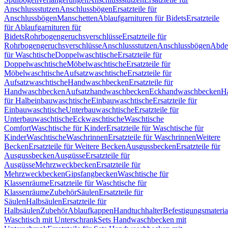
Anschlussstutzen
Anschlussbögen
Ersatzteile für
Anschlussbögen
Manschetten
Ablaufgarnituren für Bidets
Ersatzteile
für Ablaufgarnituren für
Bidets
Rohrbogengeruchsverschlüsse
Ersatzteile für
Rohrbogengeruchsverschlüsse
Anschlussstutzen
Anschlussbögen
Abde
für Waschtische
Doppelwaschtische
Ersatzteile für
Doppelwaschtische
Möbelwaschtische
Ersatzteile für
Möbelwaschtische
Aufsatzwaschtische
Ersatzteile für
Aufsatzwaschtische
Handwaschbecken
Ersatzteile für
Handwaschbecken
Aufsatzhandwaschbecken
Eckhandwaschbecken
H
für Halbeinbauwaschtische
Einbauwaschtische
Ersatzteile für
Einbauwaschtische
Unterbauwaschtische
Ersatzteile für
Unterbauwaschtische
Eckwaschtische
Waschtische
Comfort
Waschtische für Kinder
Ersatzteile für Waschtische für
Kinder
Waschtische
Waschrinnen
Ersatzteile für Waschrinnen
Weitere
Becken
Ersatzteile für Weitere Becken
Ausgussbecken
Ersatzteile für
Ausgussbecken
Ausgüsse
Ersatzteile für
Ausgüsse
Mehrzweckbecken
Ersatzteile für
Mehrzweckbecken
Gipsfangbecken
Waschtische für
Klassenräume
Ersatzteile für Waschtische für
Klassenräume
Zubehör
Säulen
Ersatzteile für
Säulen
Halbsäulen
Ersatzteile für
Halbsäulen
Zubehör
Ablaufkappen
Handtuchhalter
Befestigungsmateria
Waschtisch mit Unterschrank
Sets Handwaschbecken mit