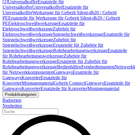
[2]
Universalkoffer
Ersatzteile für
Universalkoffer
Universalkoffer
Ersatzteile für
Universalkoffer
Werkzeuge für Geberit Silent-db20 / Geberit
PE
Ersatzteile für Werkzeuge für Geberit Silent-db20 / Geberit
PE
Elektroschweißwerkzeuge
Ersatzteile für
Elektroschweißwerkzeuge
Zubehör für
Elektroschweißwerkzeuge
Spiegelschweißwerkzeuge
Ersatzteile für
Spiegelschweißwerkzeuge
Zubehör für
Spiegelschweißwerkzeuge
Ersatzteile für Zubehör für
Spiegelschweißwerkzeuge
Rohrbearbeitungswerkzeuge
Ersatzteile
für Rohrbearbeitungswerkzeuge
Zubehör für
Rohrbearbeitungswerkzeuge
Ersatzteile für Zubehör für
Rohrbearbeitungswerkzeuge
Bedienhilfen
Fernbedienungen
Netzwerk
für Netzwerkkomponenten
Gateways
Ersatzteile für
Gateways
Konverter
Ersatzteile für
Konverter
Montagematerial
Geberit Connect
Gateways
Ersatzteile für
Gateways
Konverter
Ersatzteile für Konverter
Montagematerial
Produktkategorien
Badserien
Neuheiten