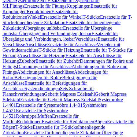
Mepla
Systemrohre ML
Ersatzteile für Systemrohre
ML
Fittings
Ersatzteile für Fittings
Kupplungen
Ersatzteile für
Kupplungen
Reduktionen
Ersatzteile für
Reduktionen
Winkel
Ersatzteile für Winkel
T-Stücke
Ersatzteile für T-
Stücke
Innenliegende Zirkulation
Ersatzteile für Innenliegende
Zirkulation
Übergänge unlösbar
Ersatzteile für Übergänge
unlösbar
Übergänge und Verbindungen, lösbar
Ersatzteile für
Übergänge und Verbindungen, lösbar
Verschlüsse
Ersatzteile für
Verschlüsse
Anschlüsse
Ersatzteile für Anschlüsse
Verteiler mit
Gewindeanschluss
T-Stücke für Heizung
Ersatzteile für T-Stücke für
Heizung
Anschlüsse für Heizung
Ersatzteile für Anschlüsse für
Heizung
Zubehör
Ersatzteile für Zubehör
Dämmungen für Rohre und
Fittings
Dämmungen für Anschlüsse
Abdichtungen für Rohre und
Fittings
Abdichtungen für Anschlüsse
Abdeckungen für
Rohre
Befestigungen für Rohre
Befestigungen für
Anschlüsse
Ersatzteile für Befestigungen für
Anschlüsse
Systemdichtungen
Sets Schraube für
Flanschverbindungen
Geberit Mapress Edelstahl
Geberit Mapress
Edelstahl
Ersatzteile für Geberit Mapress Edelstahl
Systemrohre
1.4401
Ersatzteile für Systemrohre 1.4401
Systemrohre
1.4521
Ersatzteile für Systemrohre
1.4521
Rohrnippel
Muffen
Ersatzteile für
Muffen
Reduktionen
Ersatzteile für Reduktionen
Bögen
Ersatzteile für
Bögen
T-Stücke
Ersatzteile für T-Stücke
Innenliegende
Zirkulation
Ersatzteile für Innenliegende Zirkulation
Übergänge