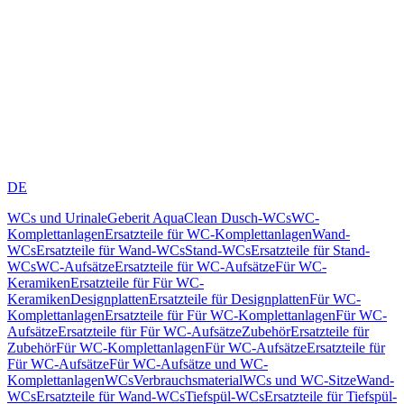
DE
WCs und Urinale
Geberit AquaClean Dusch-WCs
WC-
Komplettanlagen
Ersatzteile für WC-Komplettanlagen
Wand-
WCs
Ersatzteile für Wand-WCs
Stand-WCs
Ersatzteile für Stand-
WCs
WC-Aufsätze
Ersatzteile für WC-Aufsätze
Für WC-
Keramiken
Ersatzteile für Für WC-
Keramiken
Designplatten
Ersatzteile für Designplatten
Für WC-
Komplettanlagen
Ersatzteile für Für WC-Komplettanlagen
Für WC-
Aufsätze
Ersatzteile für Für WC-Aufsätze
Zubehör
Ersatzteile für
Zubehör
Für WC-Komplettanlagen
Für WC-Aufsätze
Ersatzteile für
Für WC-Aufsätze
Für WC-Aufsätze und WC-
Komplettanlagen
WCs
Verbrauchsmaterial
WCs und WC-Sitze
Wand-
WCs
Ersatzteile für Wand-WCs
Tiefspül-WCs
Ersatzteile für Tiefspül-