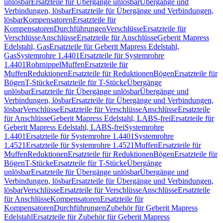
unlösbar
Ersatzteile für Übergänge unlösbar
Übergänge und
Verbindungen, lösbar
Ersatzteile für Übergänge und Verbindungen,
lösbar
Kompensatoren
Ersatzteile für
Kompensatoren
Durchführungen
Verschlüsse
Ersatzteile für
Verschlüsse
Anschlüsse
Ersatzteile für Anschlüsse
Geberit Mapress
Edelstahl, Gas
Ersatzteile für Geberit Mapress Edelstahl,
Gas
Systemrohre 1.4401
Ersatzteile für Systemrohre
1.4401
Rohrnippel
Muffen
Ersatzteile für
Muffen
Reduktionen
Ersatzteile für Reduktionen
Bögen
Ersatzteile für
Bögen
T-Stücke
Ersatzteile für T-Stücke
Übergänge
unlösbar
Ersatzteile für Übergänge unlösbar
Übergänge und
Verbindungen, lösbar
Ersatzteile für Übergänge und Verbindungen,
lösbar
Verschlüsse
Ersatzteile für Verschlüsse
Anschlüsse
Ersatzteile
für Anschlüsse
Geberit Mapress Edelstahl, LABS-frei
Ersatzteile für
Geberit Mapress Edelstahl, LABS-frei
Systemrohre
1.4401
Ersatzteile für Systemrohre 1.4401
Systemrohre
1.4521
Ersatzteile für Systemrohre 1.4521
Muffen
Ersatzteile für
Muffen
Reduktionen
Ersatzteile für Reduktionen
Bögen
Ersatzteile für
Bögen
T-Stücke
Ersatzteile für T-Stücke
Übergänge
unlösbar
Ersatzteile für Übergänge unlösbar
Übergänge und
Verbindungen, lösbar
Ersatzteile für Übergänge und Verbindungen,
lösbar
Verschlüsse
Ersatzteile für Verschlüsse
Anschlüsse
Ersatzteile
für Anschlüsse
Kompensatoren
Ersatzteile für
Kompensatoren
Durchführungen
Zubehör für Geberit Mapress
Edelstahl
Ersatzteile für Zubehör für Geberit Mapress