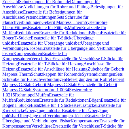
Edelstahl
Schutzkappen für Rohrende
Dämmungen für
Anschlüsse
Abdichtungen für Rohre und Fittings
Befestigungen für
Anschlüsse
Ersatzteile für Befestigungen für
Anschlüsse
Systemdichtungen
Sets Schraube für
Flanschverbindungen
Geberit Mapress Therm
Systemrohre
Therm
Fittings
Ersatzteile für Fittings
Muffen
Ersatzteile für
Muffen
Reduktionen
Ersatzteile für Reduktionen
Bögen
Ersatzteile für
Bögen
T-Stücke
Ersatzteile für T-Stücke
Übergänge
unlösbar
Ersatzteile für Übergänge unlösbar
Übergänge und
Verbindungen, lösbar
Ersatzteile für Übergänge und Verbindungen,
lösbar
Kompensatoren
Ersatzteile für
Kompensatoren
Verschlüsse
Ersatzteile für Verschlüsse
T-Stücke für
Heizung
Ersatzteile für T-Stücke für Heizung
Anschlüsse für
Heizung
Ersatzteile für Anschlüsse für Heizung
Zubehör für Geberit
Mapress Therm
Schutzkappen für Rohrende
Systemdichtungen
Sets
Schraube für Flanschverbindungen
Befestigungen für Rohre
Geberit
Mapress C-Stahl
Geberit Mapress C-Stahl
Ersatzteile für Geberit
Mapress C-Stahl
Systemrohre 1.0034
Systemrohre
1.0215
Rohrnippel
Muffen
Ersatzteile für
Muffen
Reduktionen
Ersatzteile für Reduktionen
Bögen
Ersatzteile für
Bögen
T-Stücke
Ersatzteile für T-Stücke
Kreuzstücke
Ersatzteile für
Kreuzstücke
Übergänge unlösbar
Ersatzteile für Übergänge
unlösbar
Übergänge und Verbindungen, lösbar
Ersatzteile für
Übergänge und Verbindungen, lösbar
Kompensatoren
Ersatzteile für
Kompensatoren
Verschlüsse
Ersatzteile für Verschlüsse
T-Stücke für