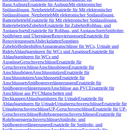
Basic
Aufputz
Ersatzteile für Aufputz
Mit elektronischer
Spülauslösung, Netzbetrieb
Ersatzteile für Mit elektronischer
Spülauslösung, Netzbetrieb
Mit elektronischer Spülauslösung,
Batteriebetrieb
Ersatzteile für Mit elektronischer Spülauslösung,
Batteriebetrieb
Zubehör
Ersatzteile für Zubehör
Rohbau- und
Austauschsets
Ersatzteile für Rohbau- und Austauschsets
Spülrohre,
Spülbögen und Übergänge
Renovierungssets
Ersatzteile für
Renovierungssets
Abdeckplatten
Sonstiges
Zubehör
Bedienhilfen
Apparateanschlüsse für WCs, Urinale und
Bidets
Ablaufgarnituren für WCs und Ausgüsse
Ersatzteile für
Ablaufgarnituren für WCs und
Ausgüsse
Geruchsverschlüsse
Ersatzteile für
Geruchsverschlüsse
Anschlussbögen
Ersatzteile für
Anschlussbögen
Anschlussstutzen
Ersatzteile für
Anschlussstutzen
Anschlusssets
Ersatzteile für
Anschlusssets
Spülbogenverlängerungen
Ersatzteile für
Spülbogenverlängerungen
Anschlüsse aus PVC
Ersatzteile für
Anschlüsse aus PVC
Manschetten und
Deckkappen
Ablaufgarnituren für Urinale
Ersatzteile für
Ablaufgarnituren für Urinale
Urinalgeruchsverschlüsse
Ersatzteile für
Urinalgeruchsverschlüsse
UP-Geruchsverschlüsse
Ersatzteile für UP-
Geruchsverschlüsse
Rohrbogengeruchsverschlüsses
Ersatzteile für
Rohrbogengeruchsverschlüsses
Spülrohr- und
Spülbogenverlängerungen
Ersatzteile für Spülrohr- und
Spülbogenverlängerungen
Anschlussstutzen
Ersatzteile für