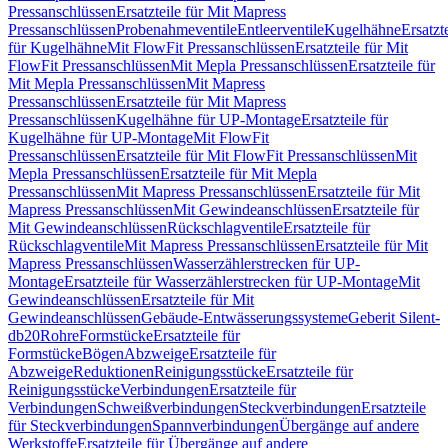
Pressanschlüssen
Ersatzteile für Mit Mapress
Pressanschlüssen
Probenahmeventile
Entleerventile
Kugelhähne
Ersatzt
für Kugelhähne
Mit FlowFit Pressanschlüssen
Ersatzteile für Mit
FlowFit Pressanschlüssen
Mit Mepla Pressanschlüssen
Ersatzteile für
Mit Mepla Pressanschlüssen
Mit Mapress
Pressanschlüssen
Ersatzteile für Mit Mapress
Pressanschlüssen
Kugelhähne für UP-Montage
Ersatzteile für
Kugelhähne für UP-Montage
Mit FlowFit
Pressanschlüssen
Ersatzteile für Mit FlowFit Pressanschlüssen
Mit
Mepla Pressanschlüssen
Ersatzteile für Mit Mepla
Pressanschlüssen
Mit Mapress Pressanschlüssen
Ersatzteile für Mit
Mapress Pressanschlüssen
Mit Gewindeanschlüssen
Ersatzteile für
Mit Gewindeanschlüssen
Rückschlagventile
Ersatzteile für
Rückschlagventile
Mit Mapress Pressanschlüssen
Ersatzteile für Mit
Mapress Pressanschlüssen
Wasserzählerstrecken für UP-
Montage
Ersatzteile für Wasserzählerstrecken für UP-Montage
Mit
Gewindeanschlüssen
Ersatzteile für Mit
Gewindeanschlüssen
Gebäude-Entwässerungssysteme
Geberit Silent-
db20
Rohre
Formstücke
Ersatzteile für
Formstücke
Bögen
Abzweige
Ersatzteile für
Abzweige
Reduktionen
Reinigungsstücke
Ersatzteile für
Reinigungsstücke
Verbindungen
Ersatzteile für
Verbindungen
Schweißverbindungen
Steckverbindungen
Ersatzteile
für Steckverbindungen
Spannverbindungen
Übergänge auf andere
Werkstoffe
Ersatzteile für Übergänge auf andere