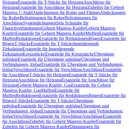
Heizung
Ersatzteile für T-Stücke für Heizung
Anschlüsse für
Heizung
Ersatzteile für Anschlüsse für Heizung
Zubehör für Geberit
Mapress C-Stahl
Abdichtungen für Rohre und Fittings
Abdeckungen
für Rohre
Befestigungen für Rohre
Befestigungen für
Anschlüsse
Systemdichtungen
Sets Schraube für
Flanschverbindungen
Geberit Mapress Kupfer
Geberit Mapress
Kupfer
Ersatzteile für Geberit Mapress Kupfer
Muffen
Ersatzteile für
Muffen
Reduktionen
Ersatzteile für Reduktionen
Bögen
Ersatzteile für
Bögen
T-Stücke
Ersatzteile für T-Stücke
Innenliegende
Zirkulation
Ersatzteile für Innenliegende
Zirkulation
Kreuzstücke
Ersatzteile für Kreuzstücke
Übergänge
unlösbar
Ersatzteile für Übergänge unlösbar
Übergänge und
Verbindungen, lösbar
Ersatzteile für Übergänge und Verbindungen,
lösbar
Verschlüsse
Ersatzteile für Verschlüsse
Anschlüsse
Ersatzteile
für Anschlüsse
T-Stücke für Heizung
Ersatzteile für T-Stücke für
Heizung
Anschlüsse für Heizung
Ersatzteile für Anschlüsse für
Heizung
Geberit Mapress Kupfer, Gas
Ersatzteile für Geberit
Mapress Kupfer, Gas
Muffen
Ersatzteile für
Muffen
Reduktionen
Ersatzteile für Reduktionen
Bögen
Ersatzteile für
Bögen
T-Stücke
Ersatzteile für T-Stücke
Übergänge
unlösbar
Ersatzteile für Übergänge unlösbar
Übergänge und
Verbindungen, lösbar
Ersatzteile für Übergänge und Verbindungen,
lösbar
Verschlüsse
Ersatzteile für Verschlüsse
Anschlüsse
Ersatzteile
für Anschlüsse
Zubehör für Geberit Mapress Kupfer
Ersatzteile für
Zubehör für Geberit Mapress Kupfer
Dämmungen für