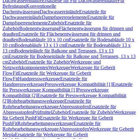
Dachwassereinläufe
Ersatzteile für Für Dachwassereinläufe
Für
Befestigung
Konventionelle
Dachentwässerung
Dachwassereinläufe
Ersatzteile für
Dachwassereinläufe
Dampfsperrenelemente
Ersatzteile für
Dampfsperrenelemente
Zubehör
Ersatzteile für
Zubehör
Bodenentwässerung
Flächenentwässerung für drinnen und
draußen
Ersatzteile für Flächenentwässerung für drinnen und
draußen
Bodenabläufe 10 x 10 cm
Ersatzteile für Bodenabläufe 10 x
10 cm
Bodenabläufe 13 x 13 cm
Ersatzteile für Bodenabläufe 13 x
13 cm
Bodeneinläufe für Balkone und Terrassen, 13 x 13
cm
Ersatzteile für Bodeneinläufe für Balkone und Terrassen, 13 x 13
cm
Zubehör
Ersatzteile für Zubehör
Werkzeuge und
Netzwerkkomponenten
Werkzeuge
Werkzeuge für Geberit
FlowFit
Ersatzteile für Werkzeuge für Geberit
FlowFit
Handpresswerkzeuge
Ersatzteile für
Handpresswerkzeuge
Presswerkzeuge Kompatibilität [1]
Ersatzteile
für Presswerkzeuge Kompatibilität [1]
Presswerkzeuge
Kompatibilität [2]
Ersatzteile für Presswerkzeuge Kompatibilität
[2]
Rohrbearbeitungswerkzeuge
Ersatzteile für
Rohrbearbeitungswerkzeuge
Abpressstopfen
Ersatzteile für
Abpressstopfen
Prüfmittel
Zubehör
Ersatzteile für Zubehör
Werkzeuge
für Geberit PushFit
Ersatzteile für Werkzeuge für Geberit
PushFit
Rohrbearbeitungswerkzeuge
Ersatzteile für
Rohrbearbeitungswerkzeuge
Abpressstopfen
Werkzeuge für Geberit
Mepla
Ersatzteile für Werkzeuge für Geberit