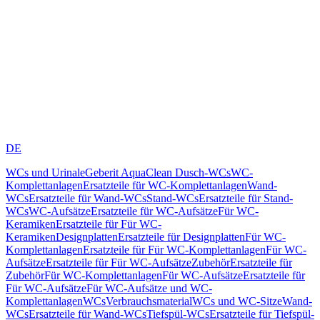
DE
WCs und Urinale
Geberit AquaClean Dusch-WCs
WC-
Komplettanlagen
Ersatzteile für WC-Komplettanlagen
Wand-
WCs
Ersatzteile für Wand-WCs
Stand-WCs
Ersatzteile für Stand-
WCs
WC-Aufsätze
Ersatzteile für WC-Aufsätze
Für WC-
Keramiken
Ersatzteile für Für WC-
Keramiken
Designplatten
Ersatzteile für Designplatten
Für WC-
Komplettanlagen
Ersatzteile für Für WC-Komplettanlagen
Für WC-
Aufsätze
Ersatzteile für Für WC-Aufsätze
Zubehör
Ersatzteile für
Zubehör
Für WC-Komplettanlagen
Für WC-Aufsätze
Ersatzteile für
Für WC-Aufsätze
Für WC-Aufsätze und WC-
Komplettanlagen
WCs
Verbrauchsmaterial
WCs und WC-Sitze
Wand-
WCs
Ersatzteile für Wand-WCs
Tiefspül-WCs
Ersatzteile für Tiefspül-