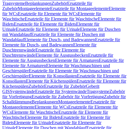
Tragsysteme
Beplankungen
Zubehör
Ersatzteile für
Zubehör
Montageelemente
Ersatzteile für Montageelemente
Elemente
für WCs
Ersatzteile für Elemente für WCs
Elemente für
Waschtische
Ersatzteile für Elemente für Waschtische
Elemente für
Bidets
Ersatzteile für Elemente für Bidets
Elemente für
Urinale
Ersatzteile für Elemente für Urinale
Elemente für Duschen
mit Wandablauf
Ersatzteile für Elemente für Duschen mit
Wandablauf
Elemente für Dusch- und Badewannen
Ersatzteile für
Elemente für Dusch- und Badewannen
Elemente für
Duschtrennwände
Ersatzteile für Elemente für
Duschtrennwände
Elemente für Ausgussbecken
Ersatzteile für
Elemente für Ausgussbecken
Elemente für Armaturen
Ersatzteile für
Elemente für Armaturen
Elemente für Waschmaschinen und
Geschirrspüler
Ersatzteile für Elemente für Waschmaschinen und
Geschirrspüler
Elemente für Konsollasten
Ersatzteile für Elemente für
Konsollasten
Elemente für Küchenspülen
Ersatzteile für Elemente für
Küchenspülen
Zubehör
Ersatzteile für Zubehör
Geberit
GIS
Systemwände
Ersatzteile für Systemwände
Tragsysteme
Zubehör
für Vorfertigung
Ersatzteile für Zubehör für Vorfertigung
Zubehör für
Schalldämmung
Beplankungen
Montageelemente
Ersatzteile für
Montageelemente
Elemente für WCs
Ersatzteile für Elemente für
WCs
Elemente für Waschtische
Ersatzteile für Elemente für
Waschtische
Elemente für Bidets
Ersatzteile für Elemente für
Bidets
Elemente für Urinale
Ersatzteile für Elemente für
Urinale
Elemente für Duschen mit Wandablauf
Ersatzteile für