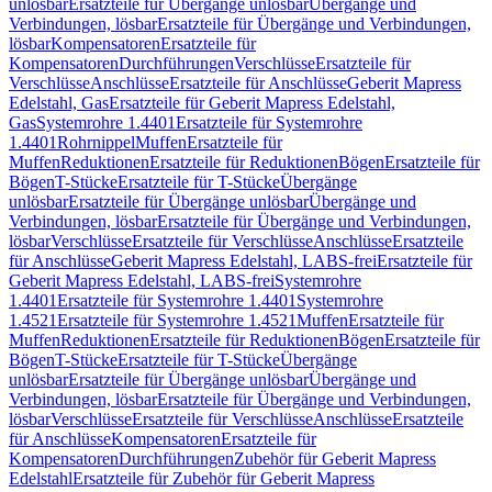
unlösbar
Ersatzteile für Übergänge unlösbar
Übergänge und
Verbindungen, lösbar
Ersatzteile für Übergänge und Verbindungen,
lösbar
Kompensatoren
Ersatzteile für
Kompensatoren
Durchführungen
Verschlüsse
Ersatzteile für
Verschlüsse
Anschlüsse
Ersatzteile für Anschlüsse
Geberit Mapress
Edelstahl, Gas
Ersatzteile für Geberit Mapress Edelstahl,
Gas
Systemrohre 1.4401
Ersatzteile für Systemrohre
1.4401
Rohrnippel
Muffen
Ersatzteile für
Muffen
Reduktionen
Ersatzteile für Reduktionen
Bögen
Ersatzteile für
Bögen
T-Stücke
Ersatzteile für T-Stücke
Übergänge
unlösbar
Ersatzteile für Übergänge unlösbar
Übergänge und
Verbindungen, lösbar
Ersatzteile für Übergänge und Verbindungen,
lösbar
Verschlüsse
Ersatzteile für Verschlüsse
Anschlüsse
Ersatzteile
für Anschlüsse
Geberit Mapress Edelstahl, LABS-frei
Ersatzteile für
Geberit Mapress Edelstahl, LABS-frei
Systemrohre
1.4401
Ersatzteile für Systemrohre 1.4401
Systemrohre
1.4521
Ersatzteile für Systemrohre 1.4521
Muffen
Ersatzteile für
Muffen
Reduktionen
Ersatzteile für Reduktionen
Bögen
Ersatzteile für
Bögen
T-Stücke
Ersatzteile für T-Stücke
Übergänge
unlösbar
Ersatzteile für Übergänge unlösbar
Übergänge und
Verbindungen, lösbar
Ersatzteile für Übergänge und Verbindungen,
lösbar
Verschlüsse
Ersatzteile für Verschlüsse
Anschlüsse
Ersatzteile
für Anschlüsse
Kompensatoren
Ersatzteile für
Kompensatoren
Durchführungen
Zubehör für Geberit Mapress
Edelstahl
Ersatzteile für Zubehör für Geberit Mapress