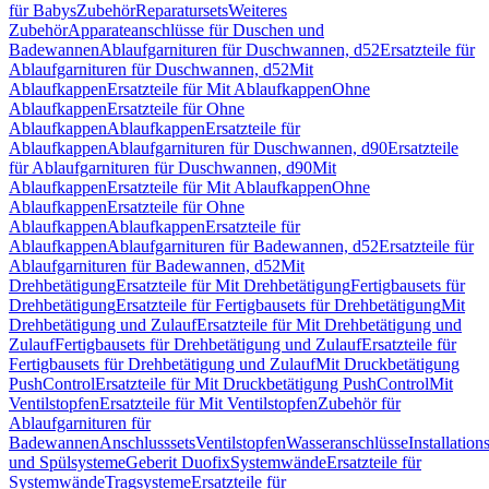
für Babys
Zubehör
Reparatursets
Weiteres
Zubehör
Apparateanschlüsse für Duschen und
Badewannen
Ablaufgarnituren für Duschwannen, d52
Ersatzteile für
Ablaufgarnituren für Duschwannen, d52
Mit
Ablaufkappen
Ersatzteile für Mit Ablaufkappen
Ohne
Ablaufkappen
Ersatzteile für Ohne
Ablaufkappen
Ablaufkappen
Ersatzteile für
Ablaufkappen
Ablaufgarnituren für Duschwannen, d90
Ersatzteile
für Ablaufgarnituren für Duschwannen, d90
Mit
Ablaufkappen
Ersatzteile für Mit Ablaufkappen
Ohne
Ablaufkappen
Ersatzteile für Ohne
Ablaufkappen
Ablaufkappen
Ersatzteile für
Ablaufkappen
Ablaufgarnituren für Badewannen, d52
Ersatzteile für
Ablaufgarnituren für Badewannen, d52
Mit
Drehbetätigung
Ersatzteile für Mit Drehbetätigung
Fertigbausets für
Drehbetätigung
Ersatzteile für Fertigbausets für Drehbetätigung
Mit
Drehbetätigung und Zulauf
Ersatzteile für Mit Drehbetätigung und
Zulauf
Fertigbausets für Drehbetätigung und Zulauf
Ersatzteile für
Fertigbausets für Drehbetätigung und Zulauf
Mit Druckbetätigung
PushControl
Ersatzteile für Mit Druckbetätigung PushControl
Mit
Ventilstopfen
Ersatzteile für Mit Ventilstopfen
Zubehör für
Ablaufgarnituren für
Badewannen
Anschlusssets
Ventilstopfen
Wasseranschlüsse
Installation
und Spülsysteme
Geberit Duofix
Systemwände
Ersatzteile für
Systemwände
Tragsysteme
Ersatzteile für