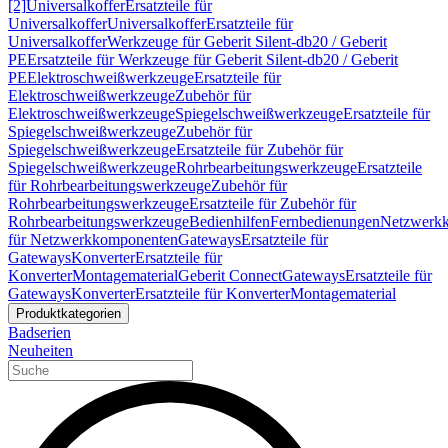
[2]
Universalkoffer
Ersatzteile für
Universalkoffer
Universalkoffer
Ersatzteile für
Universalkoffer
Werkzeuge für Geberit Silent-db20 / Geberit
PE
Ersatzteile für Werkzeuge für Geberit Silent-db20 / Geberit
PE
Elektroschweißwerkzeuge
Ersatzteile für
Elektroschweißwerkzeuge
Zubehör für
Elektroschweißwerkzeuge
Spiegelschweißwerkzeuge
Ersatzteile für
Spiegelschweißwerkzeuge
Zubehör für
Spiegelschweißwerkzeuge
Ersatzteile für Zubehör für
Spiegelschweißwerkzeuge
Rohrbearbeitungswerkzeuge
Ersatzteile
für Rohrbearbeitungswerkzeuge
Zubehör für
Rohrbearbeitungswerkzeuge
Ersatzteile für Zubehör für
Rohrbearbeitungswerkzeuge
Bedienhilfen
Fernbedienungen
Netzwerk
für Netzwerkkomponenten
Gateways
Ersatzteile für
Gateways
Konverter
Ersatzteile für
Konverter
Montagematerial
Geberit Connect
Gateways
Ersatzteile für
Gateways
Konverter
Ersatzteile für Konverter
Montagematerial
Produktkategorien
Badserien
Neuheiten