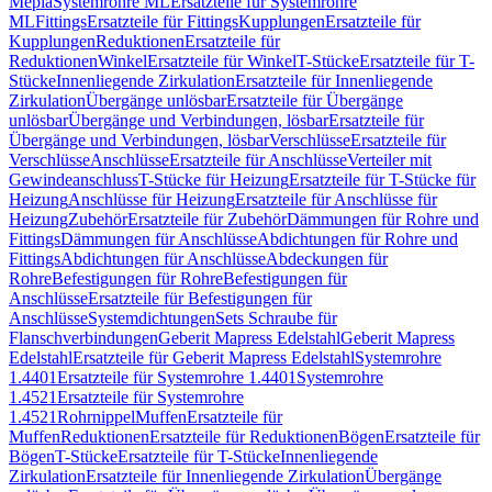
Mepla
Systemrohre ML
Ersatzteile für Systemrohre
ML
Fittings
Ersatzteile für Fittings
Kupplungen
Ersatzteile für
Kupplungen
Reduktionen
Ersatzteile für
Reduktionen
Winkel
Ersatzteile für Winkel
T-Stücke
Ersatzteile für T-
Stücke
Innenliegende Zirkulation
Ersatzteile für Innenliegende
Zirkulation
Übergänge unlösbar
Ersatzteile für Übergänge
unlösbar
Übergänge und Verbindungen, lösbar
Ersatzteile für
Übergänge und Verbindungen, lösbar
Verschlüsse
Ersatzteile für
Verschlüsse
Anschlüsse
Ersatzteile für Anschlüsse
Verteiler mit
Gewindeanschluss
T-Stücke für Heizung
Ersatzteile für T-Stücke für
Heizung
Anschlüsse für Heizung
Ersatzteile für Anschlüsse für
Heizung
Zubehör
Ersatzteile für Zubehör
Dämmungen für Rohre und
Fittings
Dämmungen für Anschlüsse
Abdichtungen für Rohre und
Fittings
Abdichtungen für Anschlüsse
Abdeckungen für
Rohre
Befestigungen für Rohre
Befestigungen für
Anschlüsse
Ersatzteile für Befestigungen für
Anschlüsse
Systemdichtungen
Sets Schraube für
Flanschverbindungen
Geberit Mapress Edelstahl
Geberit Mapress
Edelstahl
Ersatzteile für Geberit Mapress Edelstahl
Systemrohre
1.4401
Ersatzteile für Systemrohre 1.4401
Systemrohre
1.4521
Ersatzteile für Systemrohre
1.4521
Rohrnippel
Muffen
Ersatzteile für
Muffen
Reduktionen
Ersatzteile für Reduktionen
Bögen
Ersatzteile für
Bögen
T-Stücke
Ersatzteile für T-Stücke
Innenliegende
Zirkulation
Ersatzteile für Innenliegende Zirkulation
Übergänge