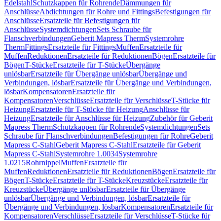
Edelstahl
Schutzkappen für Rohrende
Dämmungen für
Anschlüsse
Abdichtungen für Rohre und Fittings
Befestigungen für
Anschlüsse
Ersatzteile für Befestigungen für
Anschlüsse
Systemdichtungen
Sets Schraube für
Flanschverbindungen
Geberit Mapress Therm
Systemrohre
Therm
Fittings
Ersatzteile für Fittings
Muffen
Ersatzteile für
Muffen
Reduktionen
Ersatzteile für Reduktionen
Bögen
Ersatzteile für
Bögen
T-Stücke
Ersatzteile für T-Stücke
Übergänge
unlösbar
Ersatzteile für Übergänge unlösbar
Übergänge und
Verbindungen, lösbar
Ersatzteile für Übergänge und Verbindungen,
lösbar
Kompensatoren
Ersatzteile für
Kompensatoren
Verschlüsse
Ersatzteile für Verschlüsse
T-Stücke für
Heizung
Ersatzteile für T-Stücke für Heizung
Anschlüsse für
Heizung
Ersatzteile für Anschlüsse für Heizung
Zubehör für Geberit
Mapress Therm
Schutzkappen für Rohrende
Systemdichtungen
Sets
Schraube für Flanschverbindungen
Befestigungen für Rohre
Geberit
Mapress C-Stahl
Geberit Mapress C-Stahl
Ersatzteile für Geberit
Mapress C-Stahl
Systemrohre 1.0034
Systemrohre
1.0215
Rohrnippel
Muffen
Ersatzteile für
Muffen
Reduktionen
Ersatzteile für Reduktionen
Bögen
Ersatzteile für
Bögen
T-Stücke
Ersatzteile für T-Stücke
Kreuzstücke
Ersatzteile für
Kreuzstücke
Übergänge unlösbar
Ersatzteile für Übergänge
unlösbar
Übergänge und Verbindungen, lösbar
Ersatzteile für
Übergänge und Verbindungen, lösbar
Kompensatoren
Ersatzteile für
Kompensatoren
Verschlüsse
Ersatzteile für Verschlüsse
T-Stücke für