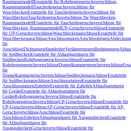
Raumsparmodell
Ersatzteile für Rohrbogengeruchsverschlüsse,
Raumsparmodell
Tauchrohrgeruchsverschlüsse für
Waschbecken
Ersatzteile für Tauchrohrgeruchsverschlüsse für
Waschbecken
Tauchrohrgeruchsverschlüsse für Waschbecken,
Raumsparmodell
Ersatzteile für Tauchrohrgeruchsverschlüsse für
Waschbecken, Raumsparmodell
UP-Geruchsverschlüsse
Ersatzteile
für UP-Geruchsverschlüsse
Waschbeckenanschlüsse
Ersatzteile für
Waschbeckenanschlüsse
Anschlussstutzen
Anschlussbögen
Abdeckung
für
Anschlüsse
Dichtungen
Standrohre
Verlängerungen
Betätigungen
Ablauf
für Spülbecken
Ersatzteile für Ablaufgarnituren für
Spülbecken
Rohrbogengeruchsverschlüsse
Ersatzteile für
Rohrbogengeruchsverschlüsse
Doppelkammergeruchsverschlüsse
Ersa
für
Doppelkammergeruchsverschlüsse
Spülbeckenanschlüsse
Ersatzteile
für Spülbeckenanschlüsse
Anschlussstutzen
Ersatzteile für
Anschlussstutzen
Zubehör
Ersatzteile für Zubehör
Ablaufgarnituren
für Geräte
Ersatzteile für Ablaufgarnituren für
Geräte
Rohrbogengeruchsverschlüsse
Ersatzteile für
Rohrbogengeruchsverschlüsse
UP-Geruchsverschlüsse
Ersatzteile für
UP-Geruchsverschlüsse
AP-Geruchsverschlüsse
Ersatzteile für AP-
Geruchsverschlüsse
Anschlüsse
Ersatzteile für
Anschlüsse
Zubehör
Ablaufgarnituren für Ausgussbecken
Ersatzteile
für Ablaufgarnituren für
Ausgussbecken
Geruchsverschlüsse
Ersatzteile für