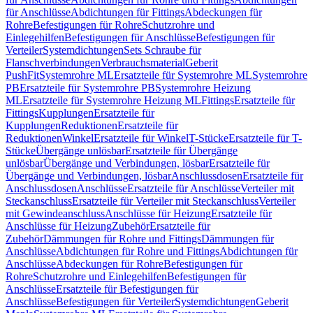
für Anschlüsse
Abdichtungen für Fittings
Abdeckungen für
Rohre
Befestigungen für Rohre
Schutzrohre und
Einlegehilfen
Befestigungen für Anschlüsse
Befestigungen für
Verteiler
Systemdichtungen
Sets Schraube für
Flanschverbindungen
Verbrauchsmaterial
Geberit
PushFit
Systemrohre ML
Ersatzteile für Systemrohre ML
Systemrohre
PB
Ersatzteile für Systemrohre PB
Systemrohre Heizung
ML
Ersatzteile für Systemrohre Heizung ML
Fittings
Ersatzteile für
Fittings
Kupplungen
Ersatzteile für
Kupplungen
Reduktionen
Ersatzteile für
Reduktionen
Winkel
Ersatzteile für Winkel
T-Stücke
Ersatzteile für T-
Stücke
Übergänge unlösbar
Ersatzteile für Übergänge
unlösbar
Übergänge und Verbindungen, lösbar
Ersatzteile für
Übergänge und Verbindungen, lösbar
Anschlussdosen
Ersatzteile für
Anschlussdosen
Anschlüsse
Ersatzteile für Anschlüsse
Verteiler mit
Steckanschluss
Ersatzteile für Verteiler mit Steckanschluss
Verteiler
mit Gewindeanschluss
Anschlüsse für Heizung
Ersatzteile für
Anschlüsse für Heizung
Zubehör
Ersatzteile für
Zubehör
Dämmungen für Rohre und Fittings
Dämmungen für
Anschlüsse
Abdichtungen für Rohre und Fittings
Abdichtungen für
Anschlüsse
Abdeckungen für Rohre
Befestigungen für
Rohre
Schutzrohre und Einlegehilfen
Befestigungen für
Anschlüsse
Ersatzteile für Befestigungen für
Anschlüsse
Befestigungen für Verteiler
Systemdichtungen
Geberit