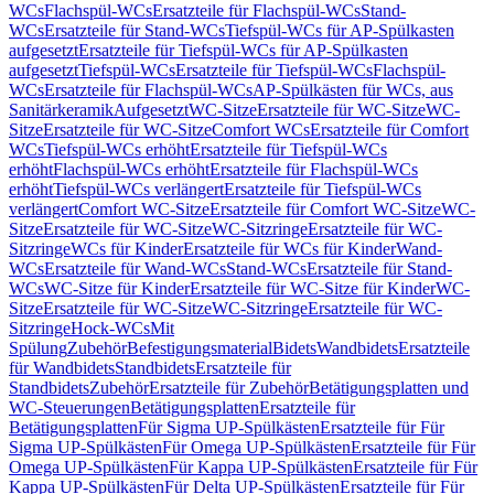
WCs
Flachspül-WCs
Ersatzteile für Flachspül-WCs
Stand-
WCs
Ersatzteile für Stand-WCs
Tiefspül-WCs für AP-Spülkasten
aufgesetzt
Ersatzteile für Tiefspül-WCs für AP-Spülkasten
aufgesetzt
Tiefspül-WCs
Ersatzteile für Tiefspül-WCs
Flachspül-
WCs
Ersatzteile für Flachspül-WCs
AP-Spülkästen für WCs, aus
Sanitärkeramik
Aufgesetzt
WC-Sitze
Ersatzteile für WC-Sitze
WC-
Sitze
Ersatzteile für WC-Sitze
Comfort WCs
Ersatzteile für Comfort
WCs
Tiefspül-WCs erhöht
Ersatzteile für Tiefspül-WCs
erhöht
Flachspül-WCs erhöht
Ersatzteile für Flachspül-WCs
erhöht
Tiefspül-WCs verlängert
Ersatzteile für Tiefspül-WCs
verlängert
Comfort WC-Sitze
Ersatzteile für Comfort WC-Sitze
WC-
Sitze
Ersatzteile für WC-Sitze
WC-Sitzringe
Ersatzteile für WC-
Sitzringe
WCs für Kinder
Ersatzteile für WCs für Kinder
Wand-
WCs
Ersatzteile für Wand-WCs
Stand-WCs
Ersatzteile für Stand-
WCs
WC-Sitze für Kinder
Ersatzteile für WC-Sitze für Kinder
WC-
Sitze
Ersatzteile für WC-Sitze
WC-Sitzringe
Ersatzteile für WC-
Sitzringe
Hock-WCs
Mit
Spülung
Zubehör
Befestigungsmaterial
Bidets
Wandbidets
Ersatzteile
für Wandbidets
Standbidets
Ersatzteile für
Standbidets
Zubehör
Ersatzteile für Zubehör
Betätigungsplatten und
WC-Steuerungen
Betätigungsplatten
Ersatzteile für
Betätigungsplatten
Für Sigma UP-Spülkästen
Ersatzteile für Für
Sigma UP-Spülkästen
Für Omega UP-Spülkästen
Ersatzteile für Für
Omega UP-Spülkästen
Für Kappa UP-Spülkästen
Ersatzteile für Für
Kappa UP-Spülkästen
Für Delta UP-Spülkästen
Ersatzteile für Für