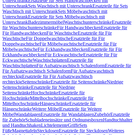
Unterschrank
Ersatzteile für Sets Handwaschbecken mit
Unterschrank
Sets Waschtisch mit Unterschrank
Ersatzteile für Sets
Waschtisch mit Unterschrank
Sets Möbelwaschtisch mit
Unterschrank
Ersatzteile für Sets Möbelwaschtisch mit
Unterschrank
Badezimmermöbel
Waschtischunterschränke
Ersatzteile
für Waschtischunterschränke
Für Handwaschbecken
Ersatzteile für
Für Handwaschbecken
Für Waschtische
Ersatzteile für Für
Waschtische
Für Doppelwaschtische
Ersatzteile für Für
Doppelwaschtische
Für Möbelwaschtische
Ersatzteile für Für
Möbelwaschtische
Für Eckhandwaschbecken
Ersatzteile für Für
Eckhandwaschbecken
Für Eckwaschtische
Ersatzteile für Für
Eckwaschtische
Waschtischplatten
Ersatzteile für
Waschtischplatten
Für Aufsatzwaschtisch Schalenform
Ersatzteile für
Für Aufsatzwaschtisch Schalenform
Für Aufsatzwaschtisch
rechteckig
Ersatzteile für Für Aufsatzwaschtisch
rechteckig
Seitenschränke
Ersatzteile für Seitenschränke
Niedrige
Seitenschränke
Ersatzteile für Niedrige
Seitenschränke
Hochschränke
Ersatzteile für
Hochschränke
Mittelhochschränke
Ersatzteile für
Mittelhochschränke
Hängeschränke
Ersatzteile für
Hängeschränke
Weitere Möbel
Ersatzteile für Weitere
Möbel
Wandablagen
Ersatzteile für Wandablagen
Zubehör
Ersatzteile
für Zubehör
Schubladeneinsätze und Ordnungsboxen
Handtuchhalter
und Handtuchhaken
Lichtelemente
Griffe
Sets
Füße
Magnettafeln
Steckdosen
Ersatzteile für Steckdosen
Weiteres