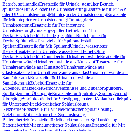
Betrieb, spülrandlos
Ersatzteile für Urinale, gespülter Betrieb,
spülrandlos
Für AP- oder UP-Urinalsteuerung
Ersatzteile für Für AP-
oder UP-Urinalsteuerung
Mit integrierter Urinalsteuerung
Ersatzteile
für Mit integrierter Urinalsteuerung
Für integrierte
Urinalsteuerung
Ersatzteile für Für integrierte
Urinalsteuerung
Urinale, gespülter Betrieb, mit / für
Deckel
Ersatzteile für Urinale, gespülter Betrieb, mit / für
Deckel
Spülrandlos
Ersatzteile für Spülrandlos
Mit
Spülrand
Ersatzteile für Mit Spülrand
Urinale, wasserloser
Betrieb
Ersatzteile für Urinale, wasserloser Betrieb
Ohne
Deckel
Ersatzteile für Ohne Deckel
Urinaltrennwände
Ersatzteile für
Urinaltrennwände
Urinaltrennwände aus Kunststoff
Ersatzteile für
Urinaltrennwände aus Kunststoff
Urinaltrennwände aus
Glas
Ersatzteile für Urinaltrennwände aus Glas
Urinaltrennwände aus
Sanitärkeramik
Ersatzteile für Urinaltrennwände aus
Sanitärkeramik
Zubehör
Ersatzteile für
Zubehör
Urinaldeckel
Geruchsverschlüsse und Zubehör
Spülrohre,
Spülbögen und Übergänge
Ersatzteile für Spülrohre, Spülbögen und
Übergänge
Sprühkopfzubehör
Befestigungsmaterial
Ablaufventile
Spülv
für Unterputz
Mit elektronischer Spülauslösung,
Netzbetrieb
Ersatzteile für Mit elektronischer Spülauslösung,
Netzbetrieb
Mit elektronischer Spülauslösung,
Batteriebetrieb
Ersatzteile für Mit elektronischer Spülauslösung,
Batteriebetrieb
Mit pneumatischer Spülauslösung
Ersatzteile für Mit
pneumatischer Spülauslösung
Basic
Ersatzteile für