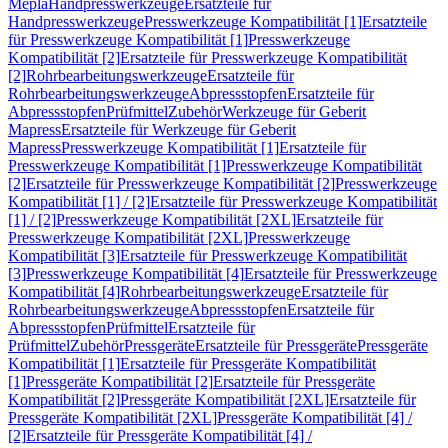
Mepla
Handpresswerkzeuge
Ersatzteile für
Handpresswerkzeuge
Presswerkzeuge Kompatibilität [1]
Ersatzteile
für Presswerkzeuge Kompatibilität [1]
Presswerkzeuge
Kompatibilität [2]
Ersatzteile für Presswerkzeuge Kompatibilität
[2]
Rohrbearbeitungswerkzeuge
Ersatzteile für
Rohrbearbeitungswerkzeuge
Abpressstopfen
Ersatzteile für
Abpressstopfen
Prüfmittel
Zubehör
Werkzeuge für Geberit
Mapress
Ersatzteile für Werkzeuge für Geberit
Mapress
Presswerkzeuge Kompatibilität [1]
Ersatzteile für
Presswerkzeuge Kompatibilität [1]
Presswerkzeuge Kompatibilität
[2]
Ersatzteile für Presswerkzeuge Kompatibilität [2]
Presswerkzeuge
Kompatibilität [1] / [2]
Ersatzteile für Presswerkzeuge Kompatibilität
[1] / [2]
Presswerkzeuge Kompatibilität [2XL]
Ersatzteile für
Presswerkzeuge Kompatibilität [2XL]
Presswerkzeuge
Kompatibilität [3]
Ersatzteile für Presswerkzeuge Kompatibilität
[3]
Presswerkzeuge Kompatibilität [4]
Ersatzteile für Presswerkzeuge
Kompatibilität [4]
Rohrbearbeitungswerkzeuge
Ersatzteile für
Rohrbearbeitungswerkzeuge
Abpressstopfen
Ersatzteile für
Abpressstopfen
Prüfmittel
Ersatzteile für
Prüfmittel
Zubehör
Pressgeräte
Ersatzteile für Pressgeräte
Pressgeräte
Kompatibilität [1]
Ersatzteile für Pressgeräte Kompatibilität
[1]
Pressgeräte Kompatibilität [2]
Ersatzteile für Pressgeräte
Kompatibilität [2]
Pressgeräte Kompatibilität [2XL]
Ersatzteile für
Pressgeräte Kompatibilität [2XL]
Pressgeräte Kompatibilität [4] /
[2]
Ersatzteile für Pressgeräte Kompatibilität [4] /