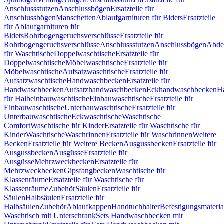
Anschlussstutzen
Anschlussbögen
Ersatzteile für
Anschlussbögen
Manschetten
Ablaufgarnituren für Bidets
Ersatzteile
für Ablaufgarnituren für
Bidets
Rohrbogengeruchsverschlüsse
Ersatzteile für
Rohrbogengeruchsverschlüsse
Anschlussstutzen
Anschlussbögen
Abde
für Waschtische
Doppelwaschtische
Ersatzteile für
Doppelwaschtische
Möbelwaschtische
Ersatzteile für
Möbelwaschtische
Aufsatzwaschtische
Ersatzteile für
Aufsatzwaschtische
Handwaschbecken
Ersatzteile für
Handwaschbecken
Aufsatzhandwaschbecken
Eckhandwaschbecken
H
für Halbeinbauwaschtische
Einbauwaschtische
Ersatzteile für
Einbauwaschtische
Unterbauwaschtische
Ersatzteile für
Unterbauwaschtische
Eckwaschtische
Waschtische
Comfort
Waschtische für Kinder
Ersatzteile für Waschtische für
Kinder
Waschtische
Waschrinnen
Ersatzteile für Waschrinnen
Weitere
Becken
Ersatzteile für Weitere Becken
Ausgussbecken
Ersatzteile für
Ausgussbecken
Ausgüsse
Ersatzteile für
Ausgüsse
Mehrzweckbecken
Ersatzteile für
Mehrzweckbecken
Gipsfangbecken
Waschtische für
Klassenräume
Ersatzteile für Waschtische für
Klassenräume
Zubehör
Säulen
Ersatzteile für
Säulen
Halbsäulen
Ersatzteile für
Halbsäulen
Zubehör
Ablaufkappen
Handtuchhalter
Befestigungsmateria
Waschtisch mit Unterschrank
Sets Handwaschbecken mit