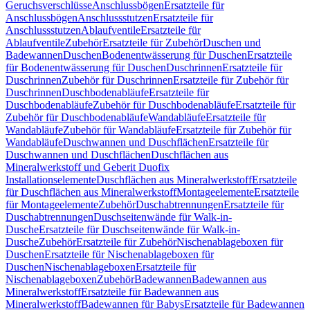
Geruchsverschlüsse
Anschlussbögen
Ersatzteile für
Anschlussbögen
Anschlussstutzen
Ersatzteile für
Anschlussstutzen
Ablaufventile
Ersatzteile für
Ablaufventile
Zubehör
Ersatzteile für Zubehör
Duschen und
Badewannen
Duschen
Bodenentwässerung für Duschen
Ersatzteile
für Bodenentwässerung für Duschen
Duschrinnen
Ersatzteile für
Duschrinnen
Zubehör für Duschrinnen
Ersatzteile für Zubehör für
Duschrinnen
Duschbodenabläufe
Ersatzteile für
Duschbodenabläufe
Zubehör für Duschbodenabläufe
Ersatzteile für
Zubehör für Duschbodenabläufe
Wandabläufe
Ersatzteile für
Wandabläufe
Zubehör für Wandabläufe
Ersatzteile für Zubehör für
Wandabläufe
Duschwannen und Duschflächen
Ersatzteile für
Duschwannen und Duschflächen
Duschflächen aus
Mineralwerkstoff und Geberit Duofix
Installationselemente
Duschflächen aus Mineralwerkstoff
Ersatzteile
für Duschflächen aus Mineralwerkstoff
Montageelemente
Ersatzteile
für Montageelemente
Zubehör
Duschabtrennungen
Ersatzteile für
Duschabtrennungen
Duschseitenwände für Walk-in-
Dusche
Ersatzteile für Duschseitenwände für Walk-in-
Dusche
Zubehör
Ersatzteile für Zubehör
Nischenablageboxen für
Duschen
Ersatzteile für Nischenablageboxen für
Duschen
Nischenablageboxen
Ersatzteile für
Nischenablageboxen
Zubehör
Badewannen
Badewannen aus
Mineralwerkstoff
Ersatzteile für Badewannen aus
Mineralwerkstoff
Badewannen für Babys
Ersatzteile für Badewannen