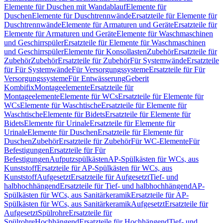
Elemente für Duschen mit Wandablauf
Elemente für
Duschen
Elemente für Duschtrennwände
Ersatzteile für Elemente für
Duschtrennwände
Elemente für Armaturen und Geräte
Ersatzteile für
Elemente für Armaturen und Geräte
Elemente für Waschmaschinen
und Geschirrspüler
Ersatzteile für Elemente für Waschmaschinen
und Geschirrspüler
Elemente für Konsollasten
Zubehör
Ersatzteile für
Zubehör
Zubehör
Ersatzteile für Zubehör
Für Systemwände
Ersatzteile
für Für Systemwände
Für Versorgungssysteme
Ersatzteile für Für
Versorgungssysteme
Für Entwässerung
Geberit
Kombifix
Montageelemente
Ersatzteile für
Montageelemente
Elemente für WCs
Ersatzteile für Elemente für
WCs
Elemente für Waschtische
Ersatzteile für Elemente für
Waschtische
Elemente für Bidets
Ersatzteile für Elemente für
Bidets
Elemente für Urinale
Ersatzteile für Elemente für
Urinale
Elemente für Duschen
Ersatzteile für Elemente für
Duschen
Zubehör
Ersatzteile für Zubehör
Für WC-Elemente
Für
Befestigungen
Ersatzteile für Für
Befestigungen
Aufputzspülkästen
AP-Spülkästen für WCs, aus
Kunststoff
Ersatzteile für AP-Spülkästen für WCs, aus
Kunststoff
Aufgesetzt
Ersatzteile für Aufgesetzt
Tief- und
halbhochhängend
Ersatzteile für Tief- und halbhochhängend
AP-
Spülkästen für WCs, aus Sanitärkeramik
Ersatzteile für AP-
Spülkästen für WCs, aus Sanitärkeramik
Aufgesetzt
Ersatzteile für
Aufgesetzt
Spülrohre
Ersatzteile für
Spülrohre
Hochhängend
Ersatzteile für Hochhängend
Tief- und