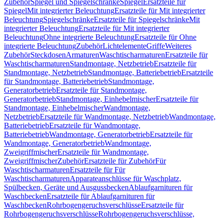
Zubehör
Spiegel und Spiegelschränke
Spiegel
Ersatzteile für
Spiegel
Mit integrierter Beleuchtung
Ersatzteile für Mit integrierter
Beleuchtung
Spiegelschränke
Ersatzteile für Spiegelschränke
Mit
integrierter Beleuchtung
Ersatzteile für Mit integrierter
Beleuchtung
Ohne integrierte Beleuchtung
Ersatzteile für Ohne
integrierte Beleuchtung
Zubehör
Lichtelemente
Griffe
Weiteres
Zubehör
Steckdosen
Armaturen
Waschtischarmaturen
Ersatzteile für
Waschtischarmaturen
Standmontage, Netzbetrieb
Ersatzteile für
Standmontage, Netzbetrieb
Standmontage, Batteriebetrieb
Ersatzteile
für Standmontage, Batteriebetrieb
Standmontage,
Generatorbetrieb
Ersatzteile für Standmontage,
Generatorbetrieb
Standmontage, Einhebelmischer
Ersatzteile für
Standmontage, Einhebelmischer
Wandmontage,
Netzbetrieb
Ersatzteile für Wandmontage, Netzbetrieb
Wandmontage,
Batteriebetrieb
Ersatzteile für Wandmontage,
Batteriebetrieb
Wandmontage, Generatorbetrieb
Ersatzteile für
Wandmontage, Generatorbetrieb
Wandmontage,
Zweigriffmischer
Ersatzteile für Wandmontage,
Zweigriffmischer
Zubehör
Ersatzteile für Zubehör
Für
Waschtischarmaturen
Ersatzteile für Für
Waschtischarmaturen
Apparateanschlüsse für Waschplatz,
Spülbecken, Geräte und Ausgussbecken
Ablaufgarnituren für
Waschbecken
Ersatzteile für Ablaufgarnituren für
Waschbecken
Rohrbogengeruchsverschlüsse
Ersatzteile für
Rohrbogengeruchsverschlüsse
Rohrbogengeruchsverschlüsse,