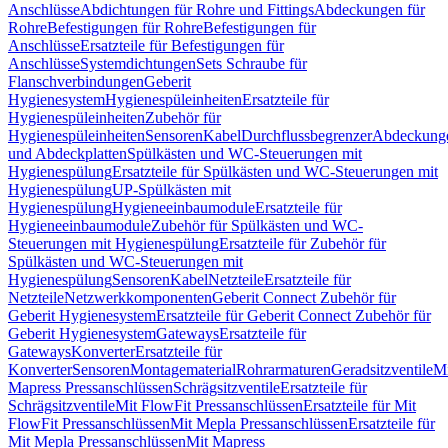
Anschlüsse
Abdichtungen für Rohre und Fittings
Abdeckungen für
Rohre
Befestigungen für Rohre
Befestigungen für
Anschlüsse
Ersatzteile für Befestigungen für
Anschlüsse
Systemdichtungen
Sets Schraube für
Flanschverbindungen
Geberit
Hygienesystem
Hygienespüleinheiten
Ersatzteile für
Hygienespüleinheiten
Zubehör für
Hygienespüleinheiten
Sensoren
Kabel
Durchflussbegrenzer
Abdeckung
und Abdeckplatten
Spülkästen und WC-Steuerungen mit
Hygienespülung
Ersatzteile für Spülkästen und WC-Steuerungen mit
Hygienespülung
UP-Spülkästen mit
Hygienespülung
Hygieneeinbaumodule
Ersatzteile für
Hygieneeinbaumodule
Zubehör für Spülkästen und WC-
Steuerungen mit Hygienespülung
Ersatzteile für Zubehör für
Spülkästen und WC-Steuerungen mit
Hygienespülung
Sensoren
Kabel
Netzteile
Ersatzteile für
Netzteile
Netzwerkkomponenten
Geberit Connect Zubehör für
Geberit Hygienesystem
Ersatzteile für Geberit Connect Zubehör für
Geberit Hygienesystem
Gateways
Ersatzteile für
Gateways
Konverter
Ersatzteile für
Konverter
Sensoren
Montagematerial
Rohrarmaturen
Geradsitzventile
Mi
Mapress Pressanschlüssen
Schrägsitzventile
Ersatzteile für
Schrägsitzventile
Mit FlowFit Pressanschlüssen
Ersatzteile für Mit
FlowFit Pressanschlüssen
Mit Mepla Pressanschlüssen
Ersatzteile für
Mit Mepla Pressanschlüssen
Mit Mapress