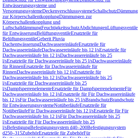
Entwässerungssysteme und
Versorgungssysteme
Deckenverschlusssysteme
Schallschutz
Dämmung
zur Körperschallentkopplung
Dämmungen zur
Körperschallentkopplung und
Luftschalldämmung
Feuchtigkeitsschutz
Abdichtungen
Lüftungsventile
für Entwässerung
Belüftungsventile
Ersatzteile für
Belüftungsventile
Geberit Pluvia
Dachentwässerung
Dachwassereinläufe
Ersatzteile für
Dachwassereinläufe
Dachwassereinläufe bis 12 l/s
Ersatzteile für
Dachwassereinläufe bis 12 l/s
Dachwassereinläufe bis 25
l/s
Ersatzteile für Dachwassereinläufe bis 25 l/s
Dachwassereinläufe
für Rinnen
Ersatzteile für Dachwassereinläufe für
Rinnen
Dachwassereinläufe bis 12 l/s
Ersatzteile für
Dachwassereinläufe bis 12 l/s
Dachwassereinläufe bis 25
l/s
Ersatzteile für Dachwassereinläufe bis 25
l/s
Dampfsperrenelemente
Ersatzteile für Dampfsperrenelemente
Für
Dachwassereinläufe bis 12 l/s
Ersatzteile für Für Dachwassereinläufe
bis 12 l/s
Für Dachwassereinläufe bis 25 l/s
Brandschutz
Brandschutz
für Entwässerungssysteme
Notüberläufe
Ersatzteile für
Notüberläufe
Für Dachwassereinläufe bis 12 l/s
Ersatzteile für Für
Dachwassereinläufe bis 12 l/s
Für Dachwassereinläufe bis 25
l/s
Ersatzteile für Für Dachwassereinläufe bis 25
l/s
Befestigung
Befestigungssystem d40–200
Befestigungssystem
d250–315
Zubehör
Ersatzteile für Zubehör
Für