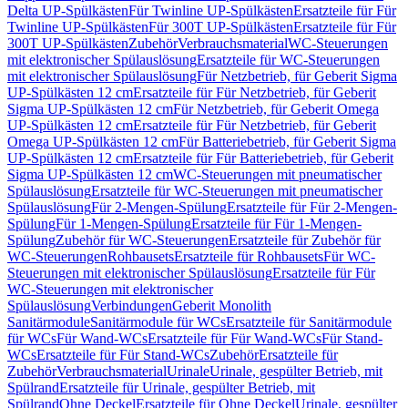
Delta UP-Spülkästen
Für Twinline UP-Spülkästen
Ersatzteile für Für
Twinline UP-Spülkästen
Für 300T UP-Spülkästen
Ersatzteile für Für
300T UP-Spülkästen
Zubehör
Verbrauchsmaterial
WC-Steuerungen
mit elektronischer Spülauslösung
Ersatzteile für WC-Steuerungen
mit elektronischer Spülauslösung
Für Netzbetrieb, für Geberit Sigma
UP-Spülkästen 12 cm
Ersatzteile für Für Netzbetrieb, für Geberit
Sigma UP-Spülkästen 12 cm
Für Netzbetrieb, für Geberit Omega
UP-Spülkästen 12 cm
Ersatzteile für Für Netzbetrieb, für Geberit
Omega UP-Spülkästen 12 cm
Für Batteriebetrieb, für Geberit Sigma
UP-Spülkästen 12 cm
Ersatzteile für Für Batteriebetrieb, für Geberit
Sigma UP-Spülkästen 12 cm
WC-Steuerungen mit pneumatischer
Spülauslösung
Ersatzteile für WC-Steuerungen mit pneumatischer
Spülauslösung
Für 2-Mengen-Spülung
Ersatzteile für Für 2-Mengen-
Spülung
Für 1-Mengen-Spülung
Ersatzteile für Für 1-Mengen-
Spülung
Zubehör für WC-Steuerungen
Ersatzteile für Zubehör für
WC-Steuerungen
Rohbausets
Ersatzteile für Rohbausets
Für WC-
Steuerungen mit elektronischer Spülauslösung
Ersatzteile für Für
WC-Steuerungen mit elektronischer
Spülauslösung
Verbindungen
Geberit Monolith
Sanitärmodule
Sanitärmodule für WCs
Ersatzteile für Sanitärmodule
für WCs
Für Wand-WCs
Ersatzteile für Für Wand-WCs
Für Stand-
WCs
Ersatzteile für Für Stand-WCs
Zubehör
Ersatzteile für
Zubehör
Verbrauchsmaterial
Urinale
Urinale, gespülter Betrieb, mit
Spülrand
Ersatzteile für Urinale, gespülter Betrieb, mit
Spülrand
Ohne Deckel
Ersatzteile für Ohne Deckel
Urinale, gespülter