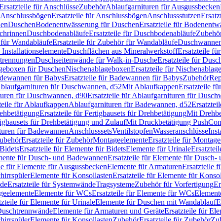
Ersatzteile für Anschlüsse
Zubehör
Ablaufgarnituren für Ausgussbecken
Anschlussbögen
Ersatzteile für Anschlussbögen
Anschlussstutzen
Ersatz
nen
Duschen
Bodenentwässerung für Duschen
Ersatzteile für Bodenent
schrinnen
Duschbodenabläufe
Ersatzteile für Duschbodenabläufe
Zubehör
für Wandabläufe
Ersatzteile für Zubehör für Wandabläufe
Duschwannen
Installationselemente
Duschflächen aus Mineralwerkstoff
Ersatzteile f
btrennungen
Duschseitenwände für Walk-in-Dusche
Ersatzteile für Dus
lageboxen für Duschen
Nischenablageboxen
Ersatzteile für Nischenabla
dewannen für Babys
Ersatzteile für Badewannen für Babys
Zubehör
Rep
 Ablaufgarnituren für Duschwannen, d52
Mit Ablaufkappen
Ersatzteile f
turen für Duschwannen, d90
Ersatzteile für Ablaufgarnituren für Dusc
teile für Ablaufkappen
Ablaufgarnituren für Badewannen, d52
Ersatztei
rehbetätigung
Ersatzteile für Fertigbausets für Drehbetätigung
Mit Drehbe
rtigbausets für Drehbetätigung und Zulauf
Mit Druckbetätigung PushCon
ituren für Badewannen
Anschlusssets
Ventilstopfen
Wasseranschlüsse
Inst
ubehör
Ersatzteile für Zubehör
Montageelemente
Ersatzteile für Montag
Bidets
Ersatzteile für Elemente für Bidets
Elemente für Urinale
Ersatztei
mente für Dusch- und Badewannen
Ersatzteile für Elemente für Dusch
ile für Elemente für Ausgussbecken
Elemente für Armaturen
Ersatzteile 
hirrspüler
Elemente für Konsollasten
Ersatzteile für Elemente für Konso
de
Ersatzteile für Systemwände
Tragsysteme
Zubehör für Vorfertigung
Er
ageelemente
Elemente für WCs
Ersatzteile für Elemente für WCs
Element
tzteile für Elemente für Urinale
Elemente für Duschen mit Wandablauf
E
r Duschtrennwände
Elemente für Armaturen und Geräte
Ersatzteile für E
hirrspüler
Elemente für Konsollasten
Zubehör
Ersatzteile für Zubehör
Zu