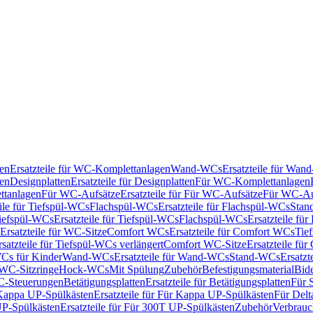
en
Ersatzteile für WC-Komplettanlagen
Wand-WCs
Ersatzteile für Wa
ken
Designplatten
Ersatzteile für Designplatten
Für WC-Komplettanlagen
tanlagen
Für WC-Aufsätze
Ersatzteile für Für WC-Aufsätze
Für WC-Au
eile für Tiefspül-WCs
Flachspül-WCs
Ersatzteile für Flachspül-WCs
Stan
iefspül-WCs
Ersatzteile für Tiefspül-WCs
Flachspül-WCs
Ersatzteile fü
Ersatzteile für WC-Sitze
Comfort WCs
Ersatzteile für Comfort WCs
Tie
rsatzteile für Tiefspül-WCs verlängert
Comfort WC-Sitze
Ersatzteile fü
WCs für Kinder
Wand-WCs
Ersatzteile für Wand-WCs
Stand-WCs
Ersatzt
r WC-Sitzringe
Hock-WCs
Mit Spülung
Zubehör
Befestigungsmaterial
Bide
C-Steuerungen
Betätigungsplatten
Ersatzteile für Betätigungsplatten
Für 
Kappa UP-Spülkästen
Ersatzteile für Für Kappa UP-Spülkästen
Für Delt
P-Spülkästen
Ersatzteile für Für 300T UP-Spülkästen
Zubehör
Verbrauc