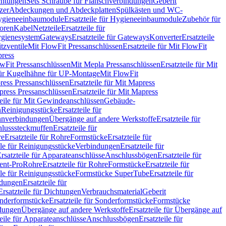
chtungen
Sets Schraube für Flanschverbindungen
Geberit
zer
Abdeckungen und Abdeckplatten
Spülkästen und WC-
gieneeinbaumodule
Ersatzteile für Hygieneeinbaumodule
Zubehör für
oren
Kabel
Netzteile
Ersatzteile für
Hygienesystem
Gateways
Ersatzteile für Gateways
Konverter
Ersatzteile
itzventile
Mit FlowFit Pressanschlüssen
Ersatzteile für Mit FlowFit
press
lowFit Pressanschlüssen
Mit Mepla Pressanschlüssen
Ersatzteile für Mit
 für Kugelhähne für UP-Montage
Mit FlowFit
ress Pressanschlüssen
Ersatzteile für Mit Mapress
ress Pressanschlüssen
Ersatzteile für Mit Mapress
teile für Mit Gewindeanschlüssen
Gebäude-
n
Reinigungsstücke
Ersatzteile für
nverbindungen
Übergänge auf andere Werkstoffe
Ersatzteile für
lusssteckmuffen
Ersatzteile für
re
Ersatzteile für Rohre
Formstücke
Ersatzteile für
ile für Reinigungsstücke
Verbindungen
Ersatzteile für
rsatzteile für Apparateanschlüsse
Anschlussbögen
Ersatzteile für
lent-Pro
Rohre
Ersatzteile für Rohre
Formstücke
Ersatzteile für
ile für Reinigungsstücke
Formstücke SuperTube
Ersatzteile für
ndungen
Ersatzteile für
Ersatzteile für Dichtungen
Verbrauchsmaterial
Geberit
nderformstücke
Ersatzteile für Sonderformstücke
Formstücke
ndungen
Übergänge auf andere Werkstoffe
Ersatzteile für Übergänge auf
teile für Apparateanschlüsse
Anschlussbögen
Ersatzteile für