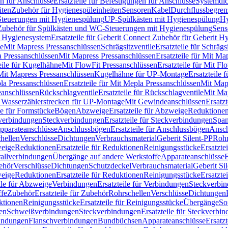
n für Anschlüsse
Ersatzteile für Befestigungen für Anschlüsse
Systemdi
iten
Zubehör für Hygienespüleinheiten
Sensoren
Kabel
Durchflussbegren
-Steuerungen mit Hygienespülung
UP-Spülkästen mit Hygienespülung
Hy
r Zubehör für Spülkästen und WC-Steuerungen mit Hygienespülung
Sens
t Hygienesystem
Ersatzteile für Geberit Connect Zubehör für Geberit 
le
Mit Mapress Pressanschlüssen
Schrägsitzventile
Ersatzteile für Schrägs
a Pressanschlüssen
Mit Mapress Pressanschlüssen
Ersatzteile für Mit Ma
eile für Kugelhähne
Mit FlowFit Pressanschlüssen
Ersatzteile für Mit F
 Mit Mapress Pressanschlüssen
Kugelhähne für UP-Montage
Ersatzteile
la Pressanschlüssen
Ersatzteile für Mit Mepla Pressanschlüssen
Mit Map
eanschlüssen
Rückschlagventile
Ersatzteile für Rückschlagventile
Mit Map
ür Wasserzählerstrecken für UP-Montage
Mit Gewindeanschlüssen
Ersatz
le für Formstücke
Bögen
Abzweige
Ersatzteile für Abzweige
Reduktione
verbindungen
Steckverbindungen
Ersatzteile für Steckverbindungen
Span
Apparateanschlüsse
Anschlussbögen
Ersatzteile für Anschlussbögen
Ansch
hellen
Verschlüsse
Dichtungen
Verbrauchsmaterial
Geberit Silent-PP
Roh
weige
Reduktionen
Ersatzteile für Reduktionen
Reinigungsstücke
Ersatzte
allverbindungen
Übergänge auf andere Werkstoffe
Apparateanschlüsse
E
ehör
Verschlüsse
Dichtungen
Schutzdeckel
Verbrauchsmaterial
Geberit Si
weige
Reduktionen
Ersatzteile für Reduktionen
Reinigungsstücke
Ersatzte
ile für Abzweige
Verbindungen
Ersatzteile für Verbindungen
Steckverbi
ffe
Zubehör
Ersatzteile für Zubehör
Rohrschellen
Verschlüsse
Dichtungen
ktionen
Reinigungsstücke
Ersatzteile für Reinigungsstücke
Übergänge
So
gen
Schweißverbindungen
Steckverbindungen
Ersatzteile für Steckverbi
bindungen
Flanschverbindungen
Bundbüchsen
Apparateanschlüsse
Ersatz