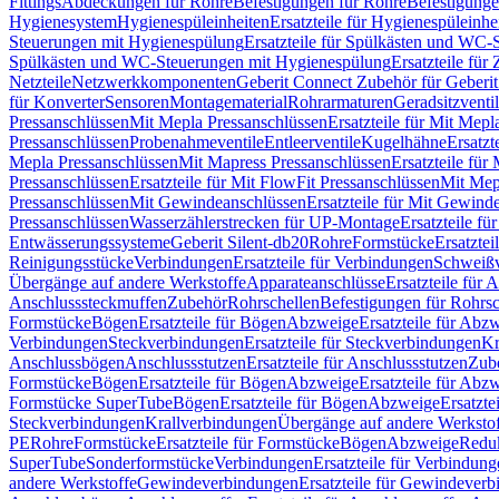
Fittings
Abdeckungen für Rohre
Befestigungen für Rohre
Befestigunge
Hygienesystem
Hygienespüleinheiten
Ersatzteile für Hygienespüleinhe
Steuerungen mit Hygienespülung
Ersatzteile für Spülkästen und WC
Spülkästen und WC-Steuerungen mit Hygienespülung
Ersatzteile fü
Netzteile
Netzwerkkomponenten
Geberit Connect Zubehör für Geberi
für Konverter
Sensoren
Montagematerial
Rohrarmaturen
Geradsitzventi
Pressanschlüssen
Mit Mepla Pressanschlüssen
Ersatzteile für Mit Mepl
Pressanschlüssen
Probenahmeventile
Entleerventile
Kugelhähne
Ersatzt
Mepla Pressanschlüssen
Mit Mapress Pressanschlüssen
Ersatzteile für
Pressanschlüssen
Ersatzteile für Mit FlowFit Pressanschlüssen
Mit Mep
Pressanschlüssen
Mit Gewindeanschlüssen
Ersatzteile für Mit Gewind
Pressanschlüssen
Wasserzählerstrecken für UP-Montage
Ersatzteile f
Entwässerungssysteme
Geberit Silent-db20
Rohre
Formstücke
Ersatztei
Reinigungsstücke
Verbindungen
Ersatzteile für Verbindungen
Schweiß
Übergänge auf andere Werkstoffe
Apparateanschlüsse
Ersatzteile für 
Anschlusssteckmuffen
Zubehör
Rohrschellen
Befestigungen für Rohrsc
Formstücke
Bögen
Ersatzteile für Bögen
Abzweige
Ersatzteile für Abz
Verbindungen
Steckverbindungen
Ersatzteile für Steckverbindungen
Kr
Anschlussbögen
Anschlussstutzen
Ersatzteile für Anschlussstutzen
Zub
Formstücke
Bögen
Ersatzteile für Bögen
Abzweige
Ersatzteile für Abz
Formstücke SuperTube
Bögen
Ersatzteile für Bögen
Abzweige
Ersatzte
Steckverbindungen
Krallverbindungen
Übergänge auf andere Werksto
PE
Rohre
Formstücke
Ersatzteile für Formstücke
Bögen
Abzweige
Redu
SuperTube
Sonderformstücke
Verbindungen
Ersatzteile für Verbindun
andere Werkstoffe
Gewindeverbindungen
Ersatzteile für Gewindever