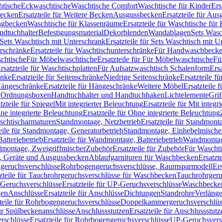
htische
Eckwaschtische
Waschtische Comfort
Waschtische für Kinder
Ers
Becken
Ersatzteile für Weitere Becken
Ausgussbecken
Ersatzteile für Au
ngbecken
Waschtische für Klassenräume
Ersatzteile für Waschtische fü
ndtuchhalter
Befestigungsmaterial
Dekorblenden
Wandablagen
Sets Wasc
Sets Waschtisch mit Unterschrank
Ersatzteile für Sets Waschtisch mit 
rschränke
Ersatzteile für Waschtischunterschränke
Für Handwaschbeck
schtische
Für Möbelwaschtische
Ersatzteile für Für Möbelwaschtische
Fü
rsatzteile für Waschtischplatten
Für Aufsatzwaschtisch Schalenform
Ers
änke
Ersatzteile für Seitenschränke
Niedrige Seitenschränke
Ersatzteile f
ängeschränke
Ersatzteile für Hängeschränke
Weitere Möbel
Ersatzteile 
d Ordnungsboxen
Handtuchhalter und Handtuchhaken
Lichtelemente
Grif
tzteile für Spiegel
Mit integrierter Beleuchtung
Ersatzteile für Mit integr
ne integrierte Beleuchtung
Ersatzteile für Ohne integrierte Beleuchtung
aschtischarmaturen
Standmontage, Netzbetrieb
Ersatzteile für Standmont
eile für Standmontage, Generatorbetrieb
Standmontage, Einhebelmische
tteriebetrieb
Ersatzteile für Wandmontage, Batteriebetrieb
Wandmontage
ndmontage, Zweigriffmischer
Zubehör
Ersatzteile für Zubehör
Für Wascht
n, Geräte und Ausgussbecken
Ablaufgarnituren für Waschbecken
Ersatzt
ngeruchsverschlüsse
Rohrbogengeruchsverschlüsse, Raumsparmodell
Er
zteile für Tauchrohrgeruchsverschlüsse für Waschbecken
Tauchrohrgeru
Geruchsverschlüsse
Ersatzteile für UP-Geruchsverschlüsse
Waschbecken
en
Anschlüsse
Ersatzteile für Anschlüsse
Dichtungen
Standrohre
Verläng
teile für Rohrbogengeruchsverschlüsse
Doppelkammergeruchsverschlüs
für Spülbeckenanschlüsse
Anschlussstutzen
Ersatzteile für Anschlussstutz
rschlüsse
Ersatzteile für Rohrbogengeruchsverschlüsse
UP-Geruchsvers