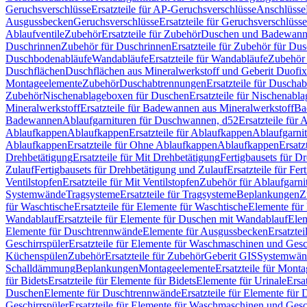
Geruchsverschlüsse
Ersatzteile für AP-Geruchsverschlüsse
Anschlüsse
Ausgussbecken
Geruchsverschlüsse
Ersatzteile für Geruchsverschlüsse
Ablaufventile
Zubehör
Ersatzteile für Zubehör
Duschen und Badewan
Duschrinnen
Zubehör für Duschrinnen
Ersatzteile für Zubehör für Du
Duschbodenabläufe
Wandabläufe
Ersatzteile für Wandabläufe
Zubehör 
Duschflächen
Duschflächen aus Mineralwerkstoff und Geberit Duofix 
Montageelemente
Zubehör
Duschabtrennungen
Ersatzteile für Duscha
Zubehör
Nischenablageboxen für Duschen
Ersatzteile für Nischenab
Mineralwerkstoff
Ersatzteile für Badewannen aus Mineralwerkstoff
Ba
Badewannen
Ablaufgarnituren für Duschwannen, d52
Ersatzteile für
Ablaufkappen
Ablaufkappen
Ersatzteile für Ablaufkappen
Ablaufgarni
Ablaufkappen
Ersatzteile für Ohne Ablaufkappen
Ablaufkappen
Ersatz
Drehbetätigung
Ersatzteile für Mit Drehbetätigung
Fertigbausets für D
Zulauf
Fertigbausets für Drehbetätigung und Zulauf
Ersatzteile für Fe
Ventilstopfen
Ersatzteile für Mit Ventilstopfen
Zubehör für Ablaufgarn
Systemwände
Tragsysteme
Ersatzteile für Tragsysteme
Beplankungen
Z
für Waschtische
Ersatzteile für Elemente für Waschtische
Elemente für 
Wandablauf
Ersatzteile für Elemente für Duschen mit Wandablauf
Ele
Elemente für Duschtrennwände
Elemente für Ausgussbecken
Ersatzte
Geschirrspüler
Ersatzteile für Elemente für Waschmaschinen und Gesc
Küchenspülen
Zubehör
Ersatzteile für Zubehör
Geberit GIS
Systemwän
Schalldämmung
Beplankungen
Montageelemente
Ersatzteile für Mont
für Bidets
Ersatzteile für Elemente für Bidets
Elemente für Urinale
Ersa
Duschen
Elemente für Duschtrennwände
Ersatzteile für Elemente fü
Geschirrspüler
Ersatzteile für Elemente für Waschmaschinen und Gesc