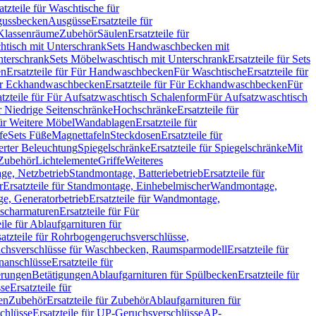
atzteile für Waschtische für
sgussbecken
Ausgüsse
Ersatzteile für
r Klassenräume
Zubehör
Säulen
Ersatzteile für
htisch mit Unterschrank
Sets Handwaschbecken mit
Unterschrank
Sets Möbelwaschtisch mit Unterschrank
Ersatzteile für Sets
en
Ersatzteile für Für Handwaschbecken
Für Waschtische
Ersatzteile für
r Eckhandwaschbecken
Ersatzteile für Für Eckhandwaschbecken
Für
atzteile für Für Aufsatzwaschtisch Schalenform
Für Aufsatzwaschtisch
ür Niedrige Seitenschränke
Hochschränke
Ersatzteile für
für Weitere Möbel
Wandablagen
Ersatzteile für
fe
Sets Füße
Magnettafeln
Steckdosen
Ersatzteile für
ierter Beleuchtung
Spiegelschränke
Ersatzteile für Spiegelschränke
Mit
Zubehör
Lichtelemente
Griffe
Weiteres
age, Netzbetrieb
Standmontage, Batteriebetrieb
Ersatzteile für
r
Ersatzteile für Standmontage, Einhebelmischer
Wandmontage,
, Generatorbetrieb
Ersatzteile für Wandmontage,
ischarmaturen
Ersatzteile für Für
eile für Ablaufgarnituren für
satzteile für Rohrbogengeruchsverschlüsse,
chsverschlüsse für Waschbecken, Raumsparmodell
Ersatzteile für
anschlüsse
Ersatzteile für
erungen
Betätigungen
Ablaufgarnituren für Spülbecken
Ersatzteile für
se
Ersatzteile für
en
Zubehör
Ersatzteile für Zubehör
Ablaufgarnituren für
chlüsse
Ersatzteile für UP-Geruchsverschlüsse
AP-