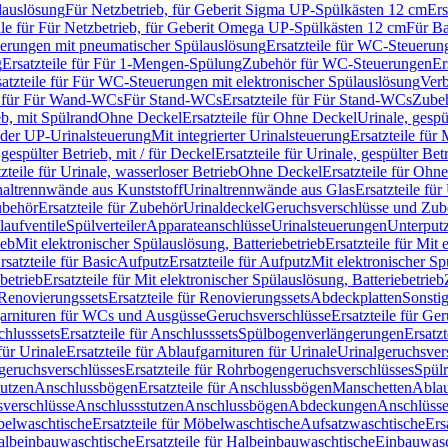
lauslösung
Für Netzbetrieb, für Geberit Sigma UP-Spülkästen 12 cm
Ers
ile für Für Netzbetrieb, für Geberit Omega UP-Spülkästen 12 cm
Für Ba
rungen mit pneumatischer Spülauslösung
Ersatzteile für WC-Steuerun
g
Ersatzteile für Für 1-Mengen-Spülung
Zubehör für WC-Steuerungen
Er
satzteile für Für WC-Steuerungen mit elektronischer Spülauslösung
Ver
le für Für Wand-WCs
Für Stand-WCs
Ersatzteile für Für Stand-WCs
Zube
ieb, mit Spülrand
Ohne Deckel
Ersatzteile für Ohne Deckel
Urinale, gespü
 oder UP-Urinalsteuerung
Mit integrierter Urinalsteuerung
Ersatzteile für 
 gespülter Betrieb, mit / für Deckel
Ersatzteile für Urinale, gespülter Bet
zteile für Urinale, wasserloser Betrieb
Ohne Deckel
Ersatzteile für Ohn
inaltrennwände aus Kunststoff
Urinaltrennwände aus Glas
Ersatzteile fü
behör
Ersatzteile für Zubehör
Urinaldeckel
Geruchsverschlüsse und Zub
aufventile
Spülverteiler
Apparateanschlüsse
Urinalsteuerungen
Unterput
ieb
Mit elektronischer Spülauslösung, Batteriebetrieb
Ersatzteile für Mit
rsatzteile für Basic
Aufputz
Ersatzteile für Aufputz
Mit elektronischer Sp
betrieb
Ersatzteile für Mit elektronischer Spülauslösung, Batteriebetrieb
Renovierungssets
Ersatzteile für Renovierungssets
Abdeckplatten
Sonsti
fgarnituren für WCs und Ausgüsse
Geruchsverschlüsse
Ersatzteile für Ge
hlusssets
Ersatzteile für Anschlusssets
Spülbogenverlängerungen
Ersatz
für Urinale
Ersatzteile für Ablaufgarnituren für Urinale
Urinalgeruchsver
eruchsverschlüsses
Ersatzteile für Rohrbogengeruchsverschlüsses
Spül
tutzen
Anschlussbögen
Ersatzteile für Anschlussbögen
Manschetten
Ablau
sverschlüsse
Anschlussstutzen
Anschlussbögen
Abdeckungen
Anschlüss
elwaschtische
Ersatzteile für Möbelwaschtische
Aufsatzwaschtische
Ers
albeinbauwaschtische
Ersatzteile für Halbeinbauwaschtische
Einbauwasc