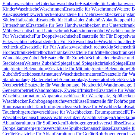
Einbauwaschtische
Unterbauwaschtische
Ersatzteile für Unterbauwasc
Kinder
Waschtische
Waschrinnen
Ersatzteile für Waschrinnen
Weitere 
Ausgüsse
Mehrzweckbecken
Ersatzteile für Mehrzweckbecken
Gipsfa
Säulen
Halbsäulen
Ersatzteile für Halbsäulen
Zubehör
Ablaufkappen
Ha
Unterschrank
Ersatzteile für Sets Handwaschbecken mit Unterschrank
Möbelwaschtisch mit Unterschrank
Badezimmermöbel
Waschtischunte
Für Waschtische
Für Doppelwaschtische
Ersatzteile für Für Doppelwa
Eckwaschtische
Ersatzteile für Für Eckwaschtische
Waschtischplatten
E
rechteckig
Ersatzteile für Für Aufsatzwaschtisch rechteckig
Seitenschr
Hochschränke
Mittelhochschränke
Ersatzteile für Mittelhochschränke
H
Wandablagen
Zubehör
Ersatzteile für Zubehör
Schubladeneinsätze un
Steckdosen
Weiteres Zubehör
Spiegel und Spiegelschränke
Spiegel
Ersa
integrierter Beleuchtung
Ersatzteile für Mit integrierter Beleuchtung
Oh
Zubehör
Steckdosen
Armaturen
Waschtischarmaturen
Ersatzteile für W
Standmontage, Batteriebetrieb
Standmontage, Generatorbetrieb
Ersatzt
Netzbetrieb
Ersatzteile für Wandmontage, Netzbetrieb
Wandmontage, Ba
Generatorbetrieb
Wandmontage, Zweigriffmischer
Ersatzteile für Wa
Waschtischarmaturen
Apparateanschlüsse für Waschplatz, Spülbecke
Waschbecken
Rohrbogengeruchsverschlüsse
Ersatzteile für Rohrboge
Raumsparmodell
Tauchrohrgeruchsverschlüsse für Waschbecken
Ersat
Tauchrohrgeruchsverschlüsse für Waschbecken, Raumsparmodell
UP-
Waschbeckenanschlüsse
Anschlussstutzen
Anschlussbögen
Abdeckung
Ablaufgarnituren für Spülbecken
Rohrbogengeruchsverschlüsse
Ersatz
Doppelkammergeruchsverschlüsse
Spülbeckenanschlüsse
Ersatzteile 
Geräte
Ersatzteile für Ablaufgarnituren für Geräte
Rohrbogengeruchsve