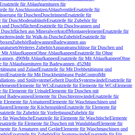
Ersatzteile für Ablaufgarnituren für
teile für Anschlussstutzen
Ablaufventile
Ersatzteile für
wässerung für Duschen
Duschrinnen
Ersatzteile für
 für Duschbodenabläufe
Ersatzteile für Zubehör für
 und Duschflächen
Ersatzteile für Duschwannen und
ür Duschflächen aus Mineralwerkstoff
Montageelemente
Ersatzteile für
chseitenwände für Walk-in-Dusche
Zubehör
Ersatzteile für
geboxen
Zubehör
Badewannen
Badewannen aus
aratursets
Weiteres Zubehör
Apparateanschlüsse für Duschen und
ür Mit Ablaufkappen
Ohne Ablaufkappen
Ersatzteile für Ohne
hwannen, d90
Mit Ablaufkappen
Ersatzteile für Mit Ablaufkappen
Ohne
le für Ablaufgarnituren für Badewannen, d52
Mit
tätigung und Zulauf
Ersatzteile für Mit Drehbetätigung und
trol
Ersatzteile für Mit Druckbetätigung PushControl
Mit
allations- und Spülsysteme
Geberit Duofix
Systemwände
Ersatzteile für
eelemente
Elemente für WCs
Ersatzteile für Elemente für WCs
Elemente
le für Elemente für Urinale
Elemente für Duschen mit
- und Badewannen
Elemente für Duschtrennwände
Ersatzteile für
für Elemente für Armaturen
Elemente für Waschmaschinen und
llasten
Elemente für Küchenspülen
Ersatzteile für Elemente für
satzteile für Zubehör für Vorfertigung
Zubehör für
e für Waschtische
Ersatzteile für Elemente für Waschtische
Elemente
rsatzteile für Elemente für Duschen mit Wandablauf
Elemente für
lemente für Armaturen und Geräte
Elemente für Waschmaschinen und
behör
Ersatzteile für Zubehör
Für Systemwände
Ersatzteile für Für