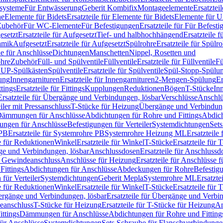
ssysteme
Für Entwässerung
Geberit Kombifix
Montageelemente
Ersatztei
he
Elemente für Bidets
Ersatzteile für Elemente für Bidets
Elemente für U
 Zubehör
Für WC-Elemente
Für Befestigungen
Ersatzteile für Für Befest
esetzt
Ersatzteile für Aufgesetzt
Tief- und halbhochhängend
Ersatzteile 
amik
Aufgesetzt
Ersatzteile für Aufgesetzt
Spülrohre
Ersatzteile für Spülr
le für Anschlüsse
Dichtungen
Manschetten
Nippel, Rosetten und
ohre
Zubehör
Füll- und Spülventile
Füllventile
Ersatzteile für Füllventile
Fü
ür UP-Spülkästen
Spülventile
Ersatzteile für Spülventile
Spül-Stopp-Spülu
ung
Innengarnituren
Ersatzteile für Innengarnituren
2-Mengen-Spülung
Er
ttings
Ersatzteile für Fittings
Kupplungen
Reduktionen
Bögen
T-Stücke
In
Ersatzteile für Übergänge und Verbindungen, lösbar
Verschlüsse
Anschlü
iler mit Pressanschluss
T-Stücke für Heizung
Übergänge und Verbindung
ämmungen für Anschlüsse
Abdichtungen für Rohre und Fittings
Abdich
gungen für Anschlüsse
Befestigungen für Verteiler
Systemdichtungen
Set
 PB
Ersatzteile für Systemrohre PB
Systemrohre Heizung ML
Ersatzteil
le für Reduktionen
Winkel
Ersatzteile für Winkel
T-Stücke
Ersatzteile für 
nge und Verbindungen, lösbar
Anschlussdosen
Ersatzteile für Anschlussd
it Gewindeanschluss
Anschlüsse für Heizung
Ersatzteile für Anschlüsse 
Fittings
Abdichtungen für Anschlüsse
Abdeckungen für Rohre
Befestig
für Verteiler
Systemdichtungen
Geberit Mepla
Systemrohre ML
Ersatzte
le für Reduktionen
Winkel
Ersatzteile für Winkel
T-Stücke
Ersatzteile für 
rgänge und Verbindungen, lösbar
Ersatzteile für Übergänge und Verbi
deanschluss
T-Stücke für Heizung
Ersatzteile für T-Stücke für Heizung
An
ttings
Dämmungen für Anschlüsse
Abdichtungen für Rohre und Fitting
für Anschlüsse
Systemdichtungen
Sets Schraube für Flanschverbindung