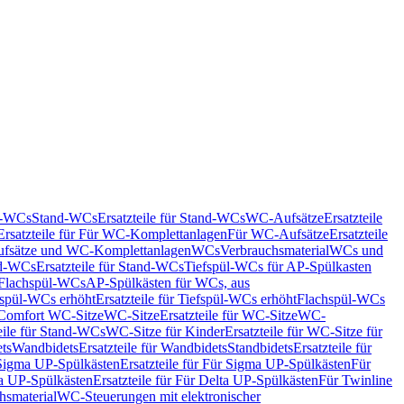
nd-WCs
Stand-WCs
Ersatzteile für Stand-WCs
WC-Aufsätze
Ersatzteile
Ersatzteile für Für WC-Komplettanlagen
Für WC-Aufsätze
Ersatzteile
fsätze und WC-Komplettanlagen
WCs
Verbrauchsmaterial
WCs und
d-WCs
Ersatzteile für Stand-WCs
Tiefspül-WCs für AP-Spülkasten
r Flachspül-WCs
AP-Spülkästen für WCs, aus
fspül-WCs erhöht
Ersatzteile für Tiefspül-WCs erhöht
Flachspül-WCs
r Comfort WC-Sitze
WC-Sitze
Ersatzteile für WC-Sitze
WC-
eile für Stand-WCs
WC-Sitze für Kinder
Ersatzteile für WC-Sitze für
ts
Wandbidets
Ersatzteile für Wandbidets
Standbidets
Ersatzteile für
Sigma UP-Spülkästen
Ersatzteile für Für Sigma UP-Spülkästen
Für
a UP-Spülkästen
Ersatzteile für Für Delta UP-Spülkästen
Für Twinline
hsmaterial
WC-Steuerungen mit elektronischer