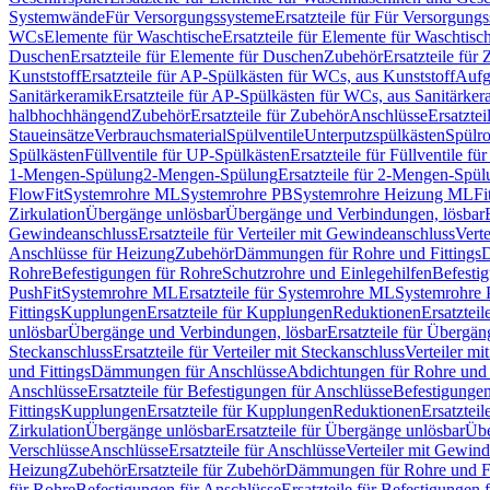
Systemwände
Für Versorgungssysteme
Ersatzteile für Für Versorgung
WCs
Elemente für Waschtische
Ersatzteile für Elemente für Waschtisc
Duschen
Ersatzteile für Elemente für Duschen
Zubehör
Ersatzteile für
Kunststoff
Ersatzteile für AP-Spülkästen für WCs, aus Kunststoff
Aufg
Sanitärkeramik
Ersatzteile für AP-Spülkästen für WCs, aus Sanitärker
halbhochhängend
Zubehör
Ersatzteile für Zubehör
Anschlüsse
Ersatztei
Staueinsätze
Verbrauchsmaterial
Spülventile
Unterputzspülkästen
Spülr
Spülkästen
Füllventile für UP-Spülkästen
Ersatzteile für Füllventile f
1-Mengen-Spülung
2-Mengen-Spülung
Ersatzteile für 2-Mengen-Spül
FlowFit
Systemrohre ML
Systemrohre PB
Systemrohre Heizung ML
Fi
Zirkulation
Übergänge unlösbar
Übergänge und Verbindungen, lösbar
Gewindeanschluss
Ersatzteile für Verteiler mit Gewindeanschluss
Verte
Anschlüsse für Heizung
Zubehör
Dämmungen für Rohre und Fittings
D
Rohre
Befestigungen für Rohre
Schutzrohre und Einlegehilfen
Befesti
PushFit
Systemrohre ML
Ersatzteile für Systemrohre ML
Systemrohre
Fittings
Kupplungen
Ersatzteile für Kupplungen
Reduktionen
Ersatztei
unlösbar
Übergänge und Verbindungen, lösbar
Ersatzteile für Übergä
Steckanschluss
Ersatzteile für Verteiler mit Steckanschluss
Verteiler m
und Fittings
Dämmungen für Anschlüsse
Abdichtungen für Rohre und 
Anschlüsse
Ersatzteile für Befestigungen für Anschlüsse
Befestigungen 
Fittings
Kupplungen
Ersatzteile für Kupplungen
Reduktionen
Ersatztei
Zirkulation
Übergänge unlösbar
Ersatzteile für Übergänge unlösbar
Übe
Verschlüsse
Anschlüsse
Ersatzteile für Anschlüsse
Verteiler mit Gewin
Heizung
Zubehör
Ersatzteile für Zubehör
Dämmungen für Rohre und Fi
für Rohre
Befestigungen für Anschlüsse
Ersatzteile für Befestigungen 