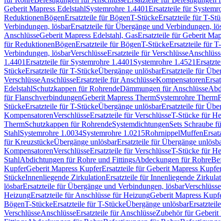
Geberit Mapress Edelstahl
Systemrohre 1.4401
Ersatzteile für System
Reduktionen
Bögen
Ersatzteile für Bögen
T-Stücke
Ersatzteile für T-St
Verbindungen, lösbar
Ersatzteile für Übergänge und Verbindungen, lö
Anschlüsse
Geberit Mapress Edelstahl, Gas
Ersatzteile für Geberit Ma
für Reduktionen
Bögen
Ersatzteile für Bögen
T-Stücke
Ersatzteile für T
Verbindungen, lösbar
Verschlüsse
Ersatzteile für Verschlüsse
Anschlüss
1.4401
Ersatzteile für Systemrohre 1.4401
Systemrohre 1.4521
Ersatzt
Stücke
Ersatzteile für T-Stücke
Übergänge unlösbar
Ersatzteile für Üb
Verschlüsse
Anschlüsse
Ersatzteile für Anschlüsse
Kompensatoren
Ersa
Edelstahl
Schutzkappen für Rohrende
Dämmungen für Anschlüsse
Abd
für Flanschverbindungen
Geberit Mapress Therm
Systemrohre Therm
F
Stücke
Ersatzteile für T-Stücke
Übergänge unlösbar
Ersatzteile für Üb
Kompensatoren
Verschlüsse
Ersatzteile für Verschlüsse
T-Stücke für H
Therm
Schutzkappen für Rohrende
Systemdichtungen
Sets Schraube f
Stahl
Systemrohre 1.0034
Systemrohre 1.0215
Rohrnippel
Muffen
Ersat
für Kreuzstücke
Übergänge unlösbar
Ersatzteile für Übergänge unlösb
Kompensatoren
Verschlüsse
Ersatzteile für Verschlüsse
T-Stücke für H
Stahl
Abdichtungen für Rohre und Fittings
Abdeckungen für Rohre
Be
Kupfer
Geberit Mapress Kupfer
Ersatzteile für Geberit Mapress Kupfe
Stücke
Innenliegende Zirkulation
Ersatzteile für Innenliegende Zirkula
lösbar
Ersatzteile für Übergänge und Verbindungen, lösbar
Verschlüsse
Heizung
Ersatzteile für Anschlüsse für Heizung
Geberit Mapress Kupfe
Bögen
T-Stücke
Ersatzteile für T-Stücke
Übergänge unlösbar
Ersatzteil
Verschlüsse
Anschlüsse
Ersatzteile für Anschlüsse
Zubehör für Geberit