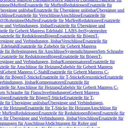
nippel
Muffen
Ersatzteile für Muffen
Reduktionen
Ersatzteile für
bergänge unlösbar
Ersatzteile für Übergänge unlösbar
Übergänge und
chlüsse
Ersatzteile für Verschlüsse
Anschlüsse
Ersatzteile für
401
Rohrnippel
Muffen
Ersatzteile für Muffen
Reduktionen
Ersatzteile
e und Verbindungen, lösbar
Ersatzteile für Übergänge und
zteile für Geberit Mapress Edelstahl, LABS-frei
Systemrohre
satzteile für Reduktionen
Bögen
Ersatzteile für Bögen
T-
bergänge und Verbindungen, lösbar
Verschlüsse
Ersatzteile für
 Edelstahl
Ersatzteile für Zubehör für Geberit Mapress
ile für Befestigungen für Anschlüsse
Systemdichtungen
Sets Schraube
Ersatzteile für Reduktionen
Bögen
Ersatzteile für Bögen
T-
bergänge und Verbindungen, lösbar
Kompensatoren
Ersatzteile für
zteile für Anschlüsse für Heizung
Zubehör für Geberit Mapress
hl
Geberit Mapress C-Stahl
Ersatzteile für Geberit Mapress C-
ile für Bögen
T-Stücke
Ersatzteile für T-Stücke
Kreuzstücke
Ersatzteile
Verbindungen, lösbar
Kompensatoren
Ersatzteile für
zteile für Anschlüsse für Heizung
Zubehör für Geberit Mapress C-
ets Schraube für Flanschverbindungen
Geberit Mapress
Bögen
Ersatzteile für Bögen
T-Stücke
Ersatzteile für T-
eile für Übergänge unlösbar
Übergänge und Verbindungen,
e für Heizung
Ersatzteile für T-Stücke für Heizung
Anschlüsse für
ür Muffen
Reduktionen
Ersatzteile für Reduktionen
Bögen
Ersatzteile für
ile für Übergänge und Verbindungen, lösbar
Verschlüsse
Ersatzteile für
mungen für Anschlüsse
Abdichtungen für Rohre und