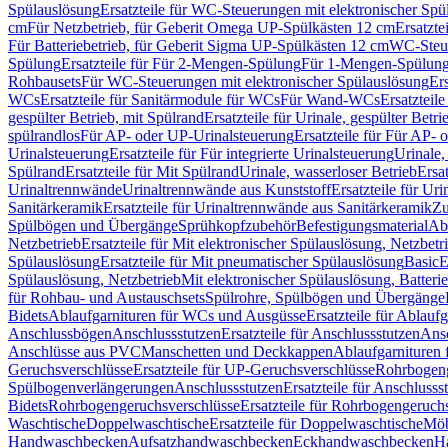
Spülauslösung
Ersatzteile für WC-Steuerungen mit elektronischer Spü
cm
Für Netzbetrieb, für Geberit Omega UP-Spülkästen 12 cm
Ersatzte
Für Batteriebetrieb, für Geberit Sigma UP-Spülkästen 12 cm
WC-Steue
Spülung
Ersatzteile für Für 2-Mengen-Spülung
Für 1-Mengen-Spülun
Rohbausets
Für WC-Steuerungen mit elektronischer Spülauslösung
Er
WCs
Ersatzteile für Sanitärmodule für WCs
Für Wand-WCs
Ersatztei
gespülter Betrieb, mit Spülrand
Ersatzteile für Urinale, gespülter Betr
spülrandlos
Für AP- oder UP-Urinalsteuerung
Ersatzteile für Für AP-
Urinalsteuerung
Ersatzteile für Für integrierte Urinalsteuerung
Urinale,
Spülrand
Ersatzteile für Mit Spülrand
Urinale, wasserloser Betrieb
Ersat
Urinaltrennwände
Urinaltrennwände aus Kunststoff
Ersatzteile für Ur
Sanitärkeramik
Ersatzteile für Urinaltrennwände aus Sanitärkeramik
Zu
Spülbögen und Übergänge
Sprühkopfzubehör
Befestigungsmaterial
Abl
Netzbetrieb
Ersatzteile für Mit elektronischer Spülauslösung, Netzbetr
Spülauslösung
Ersatzteile für Mit pneumatischer Spülauslösung
Basic
E
Spülauslösung, Netzbetrieb
Mit elektronischer Spülauslösung, Batterie
für Rohbau- und Austauschsets
Spülrohre, Spülbögen und Übergänge
Bidets
Ablaufgarnituren für WCs und Ausgüsse
Ersatzteile für Ablau
Anschlussbögen
Anschlussstutzen
Ersatzteile für Anschlussstutzen
Ansc
Anschlüsse aus PVC
Manschetten und Deckkappen
Ablaufgarnituren 
Geruchsverschlüsse
Ersatzteile für UP-Geruchsverschlüsse
Rohrbogeng
Spülbogenverlängerungen
Anschlussstutzen
Ersatzteile für Anschlusss
Bidets
Rohrbogengeruchsverschlüsse
Ersatzteile für Rohrbogengeruch
Waschtische
Doppelwaschtische
Ersatzteile für Doppelwaschtische
Möb
Handwaschbecken
Aufsatzhandwaschbecken
Eckhandwaschbecken
H