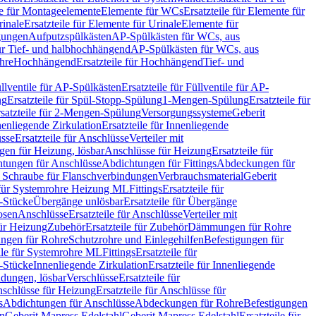
le für Montageelemente
Elemente für WCs
Ersatzteile für Elemente für
rinale
Ersatzteile für Elemente für Urinale
Elemente für
igungen
Aufputzspülkästen
AP-Spülkästen für WCs, aus
für Tief- und halbhochhängend
AP-Spülkästen für WCs, aus
ohre
Hochhängend
Ersatzteile für Hochhängend
Tief- und
llventile für AP-Spülkästen
Ersatzteile für Füllventile für AP-
ng
Ersatzteile für Spül-Stopp-Spülung
1-Mengen-Spülung
Ersatzteile für
satzteile für 2-Mengen-Spülung
Versorgungssysteme
Geberit
nenliegende Zirkulation
Ersatzteile für Innenliegende
sse
Ersatzteile für Anschlüsse
Verteiler mit
en für Heizung, lösbar
Anschlüsse für Heizung
Ersatzteile für
tungen für Anschlüsse
Abdichtungen für Fittings
Abdeckungen für
s Schraube für Flanschverbindungen
Verbrauchsmaterial
Geberit
e für Systemrohre Heizung ML
Fittings
Ersatzteile für
T-Stücke
Übergänge unlösbar
Ersatzteile für Übergänge
osen
Anschlüsse
Ersatzteile für Anschlüsse
Verteiler mit
für Heizung
Zubehör
Ersatzteile für Zubehör
Dämmungen für Rohre
ungen für Rohre
Schutzrohre und Einlegehilfen
Befestigungen für
ile für Systemrohre ML
Fittings
Ersatzteile für
T-Stücke
Innenliegende Zirkulation
Ersatzteile für Innenliegende
ndungen, lösbar
Verschlüsse
Ersatzteile für
schlüsse für Heizung
Ersatzteile für Anschlüsse für
s
Abdichtungen für Anschlüsse
Abdeckungen für Rohre
Befestigungen
en
Geberit Mapress Edelstahl
Geberit Mapress Edelstahl
Ersatzteile für