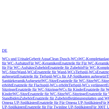
DE
WCs und Urinale
Geberit AquaClean Dusch-WCs
WC-Komplettanlag
für WC-Aufsätze
Für WC-Keramiken
Ersatzteile für Für WC-Kerami
für Für WC-Aufsätze
Zubehör
Ersatzteile für Zubehör
Für WC-Komplet
WC-Sitze
Wand-WCs
Ersatzteile für Wand-WCs
Tiefspül-WCs
Ersatzt
aufgesetzt
Ersatzteile für Tiefspül-WCs für AP-Spülkasten aufgesetzt
T
Sanitärkeramik
Aufgesetzt
WC-Sitze
Ersatzteile für WC-Sitze
WC-Sitze
erhöht
Ersatzteile für Flachspül-WCs erhöht
Tiefspül-WCs verlängert
E
Sitzringe
Ersatzteile für WC-Sitzringe
WCs für Kinder
Ersatzteile für 
Kinder
WC-Sitze
Ersatzteile für WC-Sitze
WC-Sitzringe
Ersatzteile fü
Standbidets
Zubehör
Ersatzteile für Zubehör
Betätigungsplatten und W
Omega UP-Spülkästen
Ersatzteile für Für Omega UP-Spülkästen
Für 
UP-Spülkästen
Ersatzteile für Für Twinline UP-Spülkästen
Für 300T U