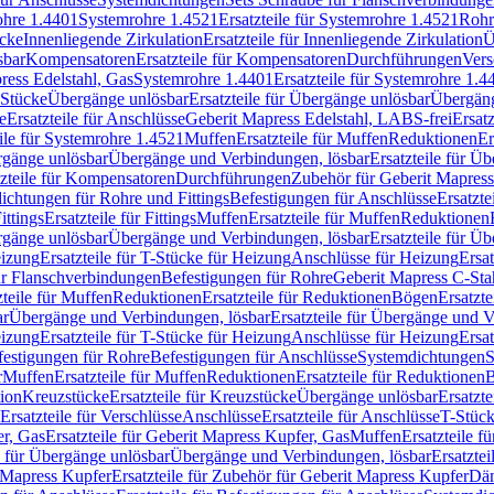
rohre 1.4401
Systemrohre 1.4521
Ersatzteile für Systemrohre 1.4521
Rohr
ücke
Innenliegende Zirkulation
Ersatzteile für Innenliegende Zirkulation
Ü
sbar
Kompensatoren
Ersatzteile für Kompensatoren
Durchführungen
Vers
press Edelstahl, Gas
Systemrohre 1.4401
Ersatzteile für Systemrohre 1.4
-Stücke
Übergänge unlösbar
Ersatzteile für Übergänge unlösbar
Übergäng
e
Ersatzteile für Anschlüsse
Geberit Mapress Edelstahl, LABS-frei
Ersat
eile für Systemrohre 1.4521
Muffen
Ersatzteile für Muffen
Reduktionen
Er
ergänge unlösbar
Übergänge und Verbindungen, lösbar
Ersatzteile für Ü
tzteile für Kompensatoren
Durchführungen
Zubehör für Geberit Mapress
ichtungen für Rohre und Fittings
Befestigungen für Anschlüsse
Ersatzte
ittings
Ersatzteile für Fittings
Muffen
Ersatzteile für Muffen
Reduktionen
ergänge unlösbar
Übergänge und Verbindungen, lösbar
Ersatzteile für Ü
eizung
Ersatzteile für T-Stücke für Heizung
Anschlüsse für Heizung
Ersat
ür Flanschverbindungen
Befestigungen für Rohre
Geberit Mapress C-Sta
zteile für Muffen
Reduktionen
Ersatzteile für Reduktionen
Bögen
Ersatzte
ar
Übergänge und Verbindungen, lösbar
Ersatzteile für Übergänge und 
eizung
Ersatzteile für T-Stücke für Heizung
Anschlüsse für Heizung
Ersat
festigungen für Rohre
Befestigungen für Anschlüsse
Systemdichtungen
S
r
Muffen
Ersatzteile für Muffen
Reduktionen
Ersatzteile für Reduktionen
tion
Kreuzstücke
Ersatzteile für Kreuzstücke
Übergänge unlösbar
Ersatzt
Ersatzteile für Verschlüsse
Anschlüsse
Ersatzteile für Anschlüsse
T-Stück
r, Gas
Ersatzteile für Geberit Mapress Kupfer, Gas
Muffen
Ersatzteile f
e für Übergänge unlösbar
Übergänge und Verbindungen, lösbar
Ersatzte
 Mapress Kupfer
Ersatzteile für Zubehör für Geberit Mapress Kupfer
Däm