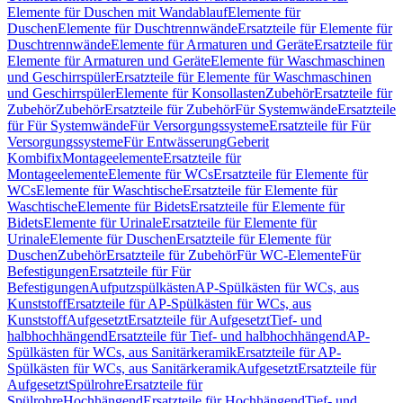
Elemente für Duschen mit Wandablauf
Elemente für
Duschen
Elemente für Duschtrennwände
Ersatzteile für Elemente für
Duschtrennwände
Elemente für Armaturen und Geräte
Ersatzteile für
Elemente für Armaturen und Geräte
Elemente für Waschmaschinen
und Geschirrspüler
Ersatzteile für Elemente für Waschmaschinen
und Geschirrspüler
Elemente für Konsollasten
Zubehör
Ersatzteile für
Zubehör
Zubehör
Ersatzteile für Zubehör
Für Systemwände
Ersatzteile
für Für Systemwände
Für Versorgungssysteme
Ersatzteile für Für
Versorgungssysteme
Für Entwässerung
Geberit
Kombifix
Montageelemente
Ersatzteile für
Montageelemente
Elemente für WCs
Ersatzteile für Elemente für
WCs
Elemente für Waschtische
Ersatzteile für Elemente für
Waschtische
Elemente für Bidets
Ersatzteile für Elemente für
Bidets
Elemente für Urinale
Ersatzteile für Elemente für
Urinale
Elemente für Duschen
Ersatzteile für Elemente für
Duschen
Zubehör
Ersatzteile für Zubehör
Für WC-Elemente
Für
Befestigungen
Ersatzteile für Für
Befestigungen
Aufputzspülkästen
AP-Spülkästen für WCs, aus
Kunststoff
Ersatzteile für AP-Spülkästen für WCs, aus
Kunststoff
Aufgesetzt
Ersatzteile für Aufgesetzt
Tief- und
halbhochhängend
Ersatzteile für Tief- und halbhochhängend
AP-
Spülkästen für WCs, aus Sanitärkeramik
Ersatzteile für AP-
Spülkästen für WCs, aus Sanitärkeramik
Aufgesetzt
Ersatzteile für
Aufgesetzt
Spülrohre
Ersatzteile für
Spülrohre
Hochhängend
Ersatzteile für Hochhängend
Tief- und