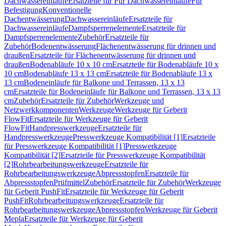
Dachwassereinläufe
Ersatzteile für Für Dachwassereinläufe
Für
Befestigung
Konventionelle
Dachentwässerung
Dachwassereinläufe
Ersatzteile für
Dachwassereinläufe
Dampfsperrenelemente
Ersatzteile für
Dampfsperrenelemente
Zubehör
Ersatzteile für
Zubehör
Bodenentwässerung
Flächenentwässerung für drinnen und
draußen
Ersatzteile für Flächenentwässerung für drinnen und
draußen
Bodenabläufe 10 x 10 cm
Ersatzteile für Bodenabläufe 10 x
10 cm
Bodenabläufe 13 x 13 cm
Ersatzteile für Bodenabläufe 13 x
13 cm
Bodeneinläufe für Balkone und Terrassen, 13 x 13
cm
Ersatzteile für Bodeneinläufe für Balkone und Terrassen, 13 x 13
cm
Zubehör
Ersatzteile für Zubehör
Werkzeuge und
Netzwerkkomponenten
Werkzeuge
Werkzeuge für Geberit
FlowFit
Ersatzteile für Werkzeuge für Geberit
FlowFit
Handpresswerkzeuge
Ersatzteile für
Handpresswerkzeuge
Presswerkzeuge Kompatibilität [1]
Ersatzteile
für Presswerkzeuge Kompatibilität [1]
Presswerkzeuge
Kompatibilität [2]
Ersatzteile für Presswerkzeuge Kompatibilität
[2]
Rohrbearbeitungswerkzeuge
Ersatzteile für
Rohrbearbeitungswerkzeuge
Abpressstopfen
Ersatzteile für
Abpressstopfen
Prüfmittel
Zubehör
Ersatzteile für Zubehör
Werkzeuge
für Geberit PushFit
Ersatzteile für Werkzeuge für Geberit
PushFit
Rohrbearbeitungswerkzeuge
Ersatzteile für
Rohrbearbeitungswerkzeuge
Abpressstopfen
Werkzeuge für Geberit
Mepla
Ersatzteile für Werkzeuge für Geberit