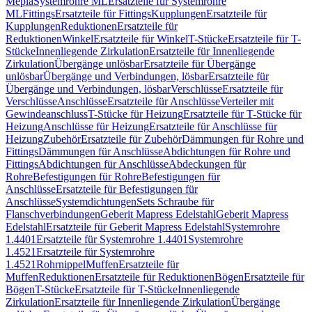
Mepla
Systemrohre ML
Ersatzteile für Systemrohre
ML
Fittings
Ersatzteile für Fittings
Kupplungen
Ersatzteile für
Kupplungen
Reduktionen
Ersatzteile für
Reduktionen
Winkel
Ersatzteile für Winkel
T-Stücke
Ersatzteile für T-
Stücke
Innenliegende Zirkulation
Ersatzteile für Innenliegende
Zirkulation
Übergänge unlösbar
Ersatzteile für Übergänge
unlösbar
Übergänge und Verbindungen, lösbar
Ersatzteile für
Übergänge und Verbindungen, lösbar
Verschlüsse
Ersatzteile für
Verschlüsse
Anschlüsse
Ersatzteile für Anschlüsse
Verteiler mit
Gewindeanschluss
T-Stücke für Heizung
Ersatzteile für T-Stücke für
Heizung
Anschlüsse für Heizung
Ersatzteile für Anschlüsse für
Heizung
Zubehör
Ersatzteile für Zubehör
Dämmungen für Rohre und
Fittings
Dämmungen für Anschlüsse
Abdichtungen für Rohre und
Fittings
Abdichtungen für Anschlüsse
Abdeckungen für
Rohre
Befestigungen für Rohre
Befestigungen für
Anschlüsse
Ersatzteile für Befestigungen für
Anschlüsse
Systemdichtungen
Sets Schraube für
Flanschverbindungen
Geberit Mapress Edelstahl
Geberit Mapress
Edelstahl
Ersatzteile für Geberit Mapress Edelstahl
Systemrohre
1.4401
Ersatzteile für Systemrohre 1.4401
Systemrohre
1.4521
Ersatzteile für Systemrohre
1.4521
Rohrnippel
Muffen
Ersatzteile für
Muffen
Reduktionen
Ersatzteile für Reduktionen
Bögen
Ersatzteile für
Bögen
T-Stücke
Ersatzteile für T-Stücke
Innenliegende
Zirkulation
Ersatzteile für Innenliegende Zirkulation
Übergänge