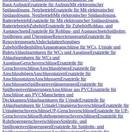
Basic
Aufputz
Ersatzteile für Aufputz
Mit elektronischer
Spülauslösung, Netzbetrieb
Ersatzteile für Mit elektronischer
Spülauslösung, Netzbetrieb
Mit elektronischer Spülauslösung,
Batteriebetrieb
Ersatzteile für Mit elektronischer Spülauslösung,
Batteriebetrieb
Zubehör
Ersatzteile für Zubehör
Rohbau- und
Austauschsets
Ersatzteile für Rohbau- und Austauschsets
Spülrohre,
Spülbögen und Übergänge
Renovierungssets
Ersatzteile für
Renovierungssets
Abdeckplatten
Sonstiges
Zubehör
Bedienhilfen
Apparateanschlüsse für WCs, Urinale und
Bidets
Ablaufgarnituren für WCs und Ausgüsse
Ersatzteile für
Ablaufgarnituren für WCs und
Ausgüsse
Geruchsverschlüsse
Ersatzteile für
Geruchsverschlüsse
Anschlussbögen
Ersatzteile für
Anschlussbögen
Anschlussstutzen
Ersatzteile für
Anschlussstutzen
Anschlusssets
Ersatzteile für
Anschlusssets
Spülbogenverlängerungen
Ersatzteile für
Spülbogenverlängerungen
Anschlüsse aus PVC
Ersatzteile für
Anschlüsse aus PVC
Manschetten und
Deckkappen
Ablaufgarnituren für Urinale
Ersatzteile für
Ablaufgarnituren für Urinale
Urinalgeruchsverschlüsse
Ersatzteile für
Urinalgeruchsverschlüsse
UP-Geruchsverschlüsse
Ersatzteile für UP-
Geruchsverschlüsse
Rohrbogengeruchsverschlüsses
Ersatzteile für
Rohrbogengeruchsverschlüsses
Spülrohr- und
Spülbogenverlängerungen
Ersatzteile für Spülrohr- und
Spülbogenverlängerungen
Anschlussstutzen
Ersatzteile für