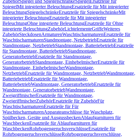
Zubehör
Spiegel und Spiegelschränke
Spiegel
Ersatzteile für
Spiegel
Mit integrierter Beleuchtung
Ersatzteile für Mit integrierter
Beleuchtung
Spiegelschränke
Ersatzteile für Spiegelschränke
Mit
integrierter Beleuchtung
Ersatzteile für Mit integrierter
Beleuchtung
Ohne integrierte Beleuchtung
Ersatzteile für Ohne
integrierte Beleuchtung
Zubehör
Lichtelemente
Griffe
Weiteres
Zubehör
Steckdosen
Armaturen
Waschtischarmaturen
Ersatzteile für
Waschtischarmaturen
Standmontage, Netzbetrieb
Ersatzteile für
Standmontage, Netzbetrieb
Standmontage, Batteriebetrieb
Ersatzteile
für Standmontage, Batteriebetrieb
Standmontage,
Generatorbetrieb
Ersatzteile für Standmontage,
Generatorbetrieb
Standmontage, Einhebelmischer
Ersatzteile für
Standmontage, Einhebelmischer
Wandmontage,
Netzbetrieb
Ersatzteile für Wandmontage, Netzbetrieb
Wandmontage,
Batteriebetrieb
Ersatzteile für Wandmontage,
Batteriebetrieb
Wandmontage, Generatorbetrieb
Ersatzteile für
Wandmontage, Generatorbetrieb
Wandmontage,
Zweigriffmischer
Ersatzteile für Wandmontage,
Zweigriffmischer
Zubehör
Ersatzteile für Zubehör
Für
Waschtischarmaturen
Ersatzteile für Für
Waschtischarmaturen
Apparateanschlüsse für Waschplatz,
Spülbecken, Geräte und Ausgussbecken
Ablaufgarnituren für
Waschbecken
Ersatzteile für Ablaufgarnituren für
Waschbecken
Rohrbogengeruchsverschlüsse
Ersatzteile für
Rohrbogengeruchsverschlüsse
Rohrbogengeruchsverschlüsse,