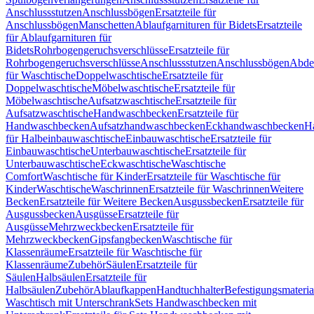
Anschlussstutzen
Anschlussbögen
Ersatzteile für
Anschlussbögen
Manschetten
Ablaufgarnituren für Bidets
Ersatzteile
für Ablaufgarnituren für
Bidets
Rohrbogengeruchsverschlüsse
Ersatzteile für
Rohrbogengeruchsverschlüsse
Anschlussstutzen
Anschlussbögen
Abde
für Waschtische
Doppelwaschtische
Ersatzteile für
Doppelwaschtische
Möbelwaschtische
Ersatzteile für
Möbelwaschtische
Aufsatzwaschtische
Ersatzteile für
Aufsatzwaschtische
Handwaschbecken
Ersatzteile für
Handwaschbecken
Aufsatzhandwaschbecken
Eckhandwaschbecken
H
für Halbeinbauwaschtische
Einbauwaschtische
Ersatzteile für
Einbauwaschtische
Unterbauwaschtische
Ersatzteile für
Unterbauwaschtische
Eckwaschtische
Waschtische
Comfort
Waschtische für Kinder
Ersatzteile für Waschtische für
Kinder
Waschtische
Waschrinnen
Ersatzteile für Waschrinnen
Weitere
Becken
Ersatzteile für Weitere Becken
Ausgussbecken
Ersatzteile für
Ausgussbecken
Ausgüsse
Ersatzteile für
Ausgüsse
Mehrzweckbecken
Ersatzteile für
Mehrzweckbecken
Gipsfangbecken
Waschtische für
Klassenräume
Ersatzteile für Waschtische für
Klassenräume
Zubehör
Säulen
Ersatzteile für
Säulen
Halbsäulen
Ersatzteile für
Halbsäulen
Zubehör
Ablaufkappen
Handtuchhalter
Befestigungsmateria
Waschtisch mit Unterschrank
Sets Handwaschbecken mit