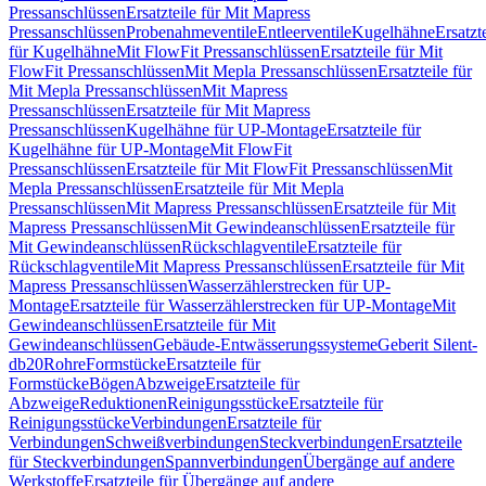
Pressanschlüssen
Ersatzteile für Mit Mapress
Pressanschlüssen
Probenahmeventile
Entleerventile
Kugelhähne
Ersatzt
für Kugelhähne
Mit FlowFit Pressanschlüssen
Ersatzteile für Mit
FlowFit Pressanschlüssen
Mit Mepla Pressanschlüssen
Ersatzteile für
Mit Mepla Pressanschlüssen
Mit Mapress
Pressanschlüssen
Ersatzteile für Mit Mapress
Pressanschlüssen
Kugelhähne für UP-Montage
Ersatzteile für
Kugelhähne für UP-Montage
Mit FlowFit
Pressanschlüssen
Ersatzteile für Mit FlowFit Pressanschlüssen
Mit
Mepla Pressanschlüssen
Ersatzteile für Mit Mepla
Pressanschlüssen
Mit Mapress Pressanschlüssen
Ersatzteile für Mit
Mapress Pressanschlüssen
Mit Gewindeanschlüssen
Ersatzteile für
Mit Gewindeanschlüssen
Rückschlagventile
Ersatzteile für
Rückschlagventile
Mit Mapress Pressanschlüssen
Ersatzteile für Mit
Mapress Pressanschlüssen
Wasserzählerstrecken für UP-
Montage
Ersatzteile für Wasserzählerstrecken für UP-Montage
Mit
Gewindeanschlüssen
Ersatzteile für Mit
Gewindeanschlüssen
Gebäude-Entwässerungssysteme
Geberit Silent-
db20
Rohre
Formstücke
Ersatzteile für
Formstücke
Bögen
Abzweige
Ersatzteile für
Abzweige
Reduktionen
Reinigungsstücke
Ersatzteile für
Reinigungsstücke
Verbindungen
Ersatzteile für
Verbindungen
Schweißverbindungen
Steckverbindungen
Ersatzteile
für Steckverbindungen
Spannverbindungen
Übergänge auf andere
Werkstoffe
Ersatzteile für Übergänge auf andere