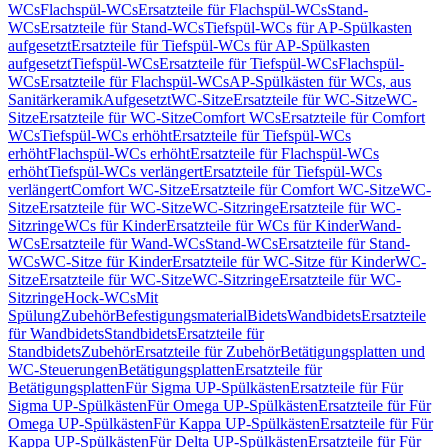
WCs
Flachspül-WCs
Ersatzteile für Flachspül-WCs
Stand-
WCs
Ersatzteile für Stand-WCs
Tiefspül-WCs für AP-Spülkasten
aufgesetzt
Ersatzteile für Tiefspül-WCs für AP-Spülkasten
aufgesetzt
Tiefspül-WCs
Ersatzteile für Tiefspül-WCs
Flachspül-
WCs
Ersatzteile für Flachspül-WCs
AP-Spülkästen für WCs, aus
Sanitärkeramik
Aufgesetzt
WC-Sitze
Ersatzteile für WC-Sitze
WC-
Sitze
Ersatzteile für WC-Sitze
Comfort WCs
Ersatzteile für Comfort
WCs
Tiefspül-WCs erhöht
Ersatzteile für Tiefspül-WCs
erhöht
Flachspül-WCs erhöht
Ersatzteile für Flachspül-WCs
erhöht
Tiefspül-WCs verlängert
Ersatzteile für Tiefspül-WCs
verlängert
Comfort WC-Sitze
Ersatzteile für Comfort WC-Sitze
WC-
Sitze
Ersatzteile für WC-Sitze
WC-Sitzringe
Ersatzteile für WC-
Sitzringe
WCs für Kinder
Ersatzteile für WCs für Kinder
Wand-
WCs
Ersatzteile für Wand-WCs
Stand-WCs
Ersatzteile für Stand-
WCs
WC-Sitze für Kinder
Ersatzteile für WC-Sitze für Kinder
WC-
Sitze
Ersatzteile für WC-Sitze
WC-Sitzringe
Ersatzteile für WC-
Sitzringe
Hock-WCs
Mit
Spülung
Zubehör
Befestigungsmaterial
Bidets
Wandbidets
Ersatzteile
für Wandbidets
Standbidets
Ersatzteile für
Standbidets
Zubehör
Ersatzteile für Zubehör
Betätigungsplatten und
WC-Steuerungen
Betätigungsplatten
Ersatzteile für
Betätigungsplatten
Für Sigma UP-Spülkästen
Ersatzteile für Für
Sigma UP-Spülkästen
Für Omega UP-Spülkästen
Ersatzteile für Für
Omega UP-Spülkästen
Für Kappa UP-Spülkästen
Ersatzteile für Für
Kappa UP-Spülkästen
Für Delta UP-Spülkästen
Ersatzteile für Für