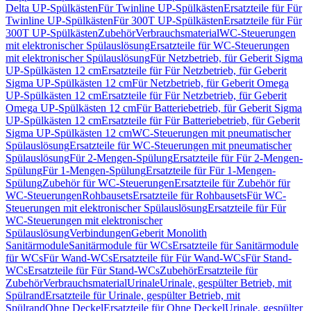
Delta UP-Spülkästen
Für Twinline UP-Spülkästen
Ersatzteile für Für
Twinline UP-Spülkästen
Für 300T UP-Spülkästen
Ersatzteile für Für
300T UP-Spülkästen
Zubehör
Verbrauchsmaterial
WC-Steuerungen
mit elektronischer Spülauslösung
Ersatzteile für WC-Steuerungen
mit elektronischer Spülauslösung
Für Netzbetrieb, für Geberit Sigma
UP-Spülkästen 12 cm
Ersatzteile für Für Netzbetrieb, für Geberit
Sigma UP-Spülkästen 12 cm
Für Netzbetrieb, für Geberit Omega
UP-Spülkästen 12 cm
Ersatzteile für Für Netzbetrieb, für Geberit
Omega UP-Spülkästen 12 cm
Für Batteriebetrieb, für Geberit Sigma
UP-Spülkästen 12 cm
Ersatzteile für Für Batteriebetrieb, für Geberit
Sigma UP-Spülkästen 12 cm
WC-Steuerungen mit pneumatischer
Spülauslösung
Ersatzteile für WC-Steuerungen mit pneumatischer
Spülauslösung
Für 2-Mengen-Spülung
Ersatzteile für Für 2-Mengen-
Spülung
Für 1-Mengen-Spülung
Ersatzteile für Für 1-Mengen-
Spülung
Zubehör für WC-Steuerungen
Ersatzteile für Zubehör für
WC-Steuerungen
Rohbausets
Ersatzteile für Rohbausets
Für WC-
Steuerungen mit elektronischer Spülauslösung
Ersatzteile für Für
WC-Steuerungen mit elektronischer
Spülauslösung
Verbindungen
Geberit Monolith
Sanitärmodule
Sanitärmodule für WCs
Ersatzteile für Sanitärmodule
für WCs
Für Wand-WCs
Ersatzteile für Für Wand-WCs
Für Stand-
WCs
Ersatzteile für Für Stand-WCs
Zubehör
Ersatzteile für
Zubehör
Verbrauchsmaterial
Urinale
Urinale, gespülter Betrieb, mit
Spülrand
Ersatzteile für Urinale, gespülter Betrieb, mit
Spülrand
Ohne Deckel
Ersatzteile für Ohne Deckel
Urinale, gespülter