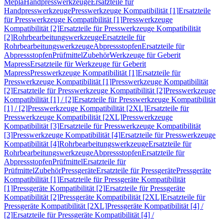
Mepla
Handpresswerkzeuge
Ersatzteile für
Handpresswerkzeuge
Presswerkzeuge Kompatibilität [1]
Ersatzteile
für Presswerkzeuge Kompatibilität [1]
Presswerkzeuge
Kompatibilität [2]
Ersatzteile für Presswerkzeuge Kompatibilität
[2]
Rohrbearbeitungswerkzeuge
Ersatzteile für
Rohrbearbeitungswerkzeuge
Abpressstopfen
Ersatzteile für
Abpressstopfen
Prüfmittel
Zubehör
Werkzeuge für Geberit
Mapress
Ersatzteile für Werkzeuge für Geberit
Mapress
Presswerkzeuge Kompatibilität [1]
Ersatzteile für
Presswerkzeuge Kompatibilität [1]
Presswerkzeuge Kompatibilität
[2]
Ersatzteile für Presswerkzeuge Kompatibilität [2]
Presswerkzeuge
Kompatibilität [1] / [2]
Ersatzteile für Presswerkzeuge Kompatibilität
[1] / [2]
Presswerkzeuge Kompatibilität [2XL]
Ersatzteile für
Presswerkzeuge Kompatibilität [2XL]
Presswerkzeuge
Kompatibilität [3]
Ersatzteile für Presswerkzeuge Kompatibilität
[3]
Presswerkzeuge Kompatibilität [4]
Ersatzteile für Presswerkzeuge
Kompatibilität [4]
Rohrbearbeitungswerkzeuge
Ersatzteile für
Rohrbearbeitungswerkzeuge
Abpressstopfen
Ersatzteile für
Abpressstopfen
Prüfmittel
Ersatzteile für
Prüfmittel
Zubehör
Pressgeräte
Ersatzteile für Pressgeräte
Pressgeräte
Kompatibilität [1]
Ersatzteile für Pressgeräte Kompatibilität
[1]
Pressgeräte Kompatibilität [2]
Ersatzteile für Pressgeräte
Kompatibilität [2]
Pressgeräte Kompatibilität [2XL]
Ersatzteile für
Pressgeräte Kompatibilität [2XL]
Pressgeräte Kompatibilität [4] /
[2]
Ersatzteile für Pressgeräte Kompatibilität [4] /