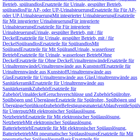
Betrieb, spülrandlos
Ersatzteile für Urinale, gespülter Betrieb,
spülrandlos
Für AP- oder UP-Urinalsteuerung
Ersatzteile für Für AP-
oder UP-Urinalsteuerung
Mit integrierter Urinalsteuerung
Ersatzteile
für Mit integrierter Urinalsteuerung
Für integrierte
Urinalsteuerung
Ersatzteile für Für integrierte
Urinalsteuerung
Urinale, gespülter Betrieb, mit / für
Deckel
Ersatzteile für Urinale, gespülter Betrieb, mit / für
Deckel
Spülrandlos
Ersatzteile für Spülrandlos
Mit
Spülrand
Ersatzteile für Mit Spülrand
Urinale, wasserloser
Betrieb
Ersatzteile für Urinale, wasserloser Betrieb
Ohne
Deckel
Ersatzteile für Ohne Deckel
Urinaltrennwände
Ersatzteile für
Urinaltrennwände
Urinaltrennwände aus Kunststoff
Ersatzteile für
Urinaltrennwände aus Kunststoff
Urinaltrennwände aus
Glas
Ersatzteile für Urinaltrennwände aus Glas
Urinaltrennwände aus
Sanitärkeramik
Ersatzteile für Urinaltrennwände aus
Sanitärkeramik
Zubehör
Ersatzteile für
Zubehör
Urinaldeckel
Geruchsverschlüsse und Zubehör
Spülrohre,
Spülbögen und Übergänge
Ersatzteile für Spülrohre, Spülbögen und
Übergänge
Sprühkopfzubehör
Befestigungsmaterial
Ablaufventile
Spülv
für Unterputz
Mit elektronischer Spülauslösung,
Netzbetrieb
Ersatzteile für Mit elektronischer Spülauslösung,
Netzbetrieb
Mit elektronischer Spülauslösung,
Batteriebetrieb
Ersatzteile für Mit elektronischer Spülauslösung,
Batteriebetrieb
Mit pneumatischer Spülauslösung
Ersatzteile für Mit
pneumatischer Spülauslösung
Basic
Ersatzteile für