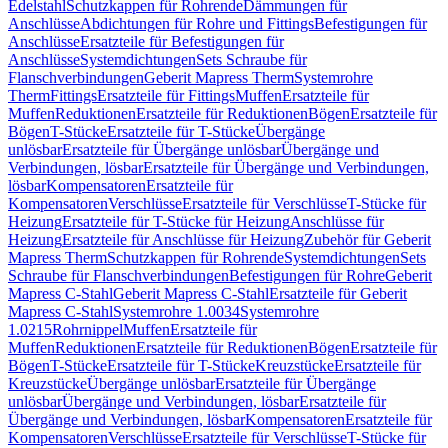
Edelstahl
Schutzkappen für Rohrende
Dämmungen für
Anschlüsse
Abdichtungen für Rohre und Fittings
Befestigungen für
Anschlüsse
Ersatzteile für Befestigungen für
Anschlüsse
Systemdichtungen
Sets Schraube für
Flanschverbindungen
Geberit Mapress Therm
Systemrohre
Therm
Fittings
Ersatzteile für Fittings
Muffen
Ersatzteile für
Muffen
Reduktionen
Ersatzteile für Reduktionen
Bögen
Ersatzteile für
Bögen
T-Stücke
Ersatzteile für T-Stücke
Übergänge
unlösbar
Ersatzteile für Übergänge unlösbar
Übergänge und
Verbindungen, lösbar
Ersatzteile für Übergänge und Verbindungen,
lösbar
Kompensatoren
Ersatzteile für
Kompensatoren
Verschlüsse
Ersatzteile für Verschlüsse
T-Stücke für
Heizung
Ersatzteile für T-Stücke für Heizung
Anschlüsse für
Heizung
Ersatzteile für Anschlüsse für Heizung
Zubehör für Geberit
Mapress Therm
Schutzkappen für Rohrende
Systemdichtungen
Sets
Schraube für Flanschverbindungen
Befestigungen für Rohre
Geberit
Mapress C-Stahl
Geberit Mapress C-Stahl
Ersatzteile für Geberit
Mapress C-Stahl
Systemrohre 1.0034
Systemrohre
1.0215
Rohrnippel
Muffen
Ersatzteile für
Muffen
Reduktionen
Ersatzteile für Reduktionen
Bögen
Ersatzteile für
Bögen
T-Stücke
Ersatzteile für T-Stücke
Kreuzstücke
Ersatzteile für
Kreuzstücke
Übergänge unlösbar
Ersatzteile für Übergänge
unlösbar
Übergänge und Verbindungen, lösbar
Ersatzteile für
Übergänge und Verbindungen, lösbar
Kompensatoren
Ersatzteile für
Kompensatoren
Verschlüsse
Ersatzteile für Verschlüsse
T-Stücke für