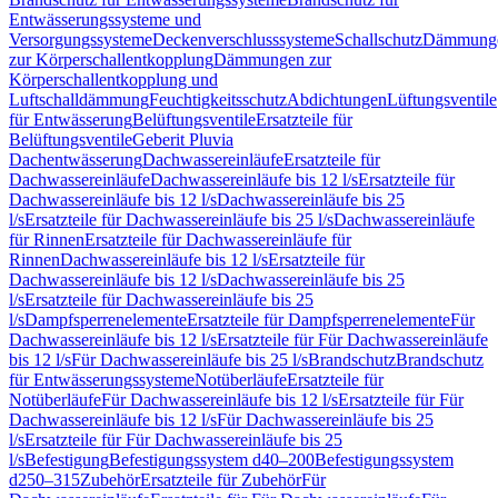
Entwässerungssysteme und
Versorgungssysteme
Deckenverschlusssysteme
Schallschutz
Dämmung
zur Körperschallentkopplung
Dämmungen zur
Körperschallentkopplung und
Luftschalldämmung
Feuchtigkeitsschutz
Abdichtungen
Lüftungsventile
für Entwässerung
Belüftungsventile
Ersatzteile für
Belüftungsventile
Geberit Pluvia
Dachentwässerung
Dachwassereinläufe
Ersatzteile für
Dachwassereinläufe
Dachwassereinläufe bis 12 l/s
Ersatzteile für
Dachwassereinläufe bis 12 l/s
Dachwassereinläufe bis 25
l/s
Ersatzteile für Dachwassereinläufe bis 25 l/s
Dachwassereinläufe
für Rinnen
Ersatzteile für Dachwassereinläufe für
Rinnen
Dachwassereinläufe bis 12 l/s
Ersatzteile für
Dachwassereinläufe bis 12 l/s
Dachwassereinläufe bis 25
l/s
Ersatzteile für Dachwassereinläufe bis 25
l/s
Dampfsperrenelemente
Ersatzteile für Dampfsperrenelemente
Für
Dachwassereinläufe bis 12 l/s
Ersatzteile für Für Dachwassereinläufe
bis 12 l/s
Für Dachwassereinläufe bis 25 l/s
Brandschutz
Brandschutz
für Entwässerungssysteme
Notüberläufe
Ersatzteile für
Notüberläufe
Für Dachwassereinläufe bis 12 l/s
Ersatzteile für Für
Dachwassereinläufe bis 12 l/s
Für Dachwassereinläufe bis 25
l/s
Ersatzteile für Für Dachwassereinläufe bis 25
l/s
Befestigung
Befestigungssystem d40–200
Befestigungssystem
d250–315
Zubehör
Ersatzteile für Zubehör
Für