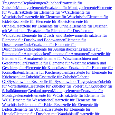
Tragsysteme
Beplankungen
Zubehör
Ersatzteile für
Zubehör
Montageelemente
Ersatzteile für Montageelemente
Elemente
für WCs
Ersatzteile für Elemente für WCs
Elemente für
Waschtische
Ersatzteile für Elemente für Waschtische
Elemente für
Bidets
Ersatzteile für Elemente für Bidets
Elemente für
Urinale
Ersatzteile für Elemente für Urinale
Elemente für Duschen
mit Wandablauf
Ersatzteile für Elemente für Duschen mit
Wandablauf
Elemente für Dusch- und Badewannen
Ersatzteile für
Elemente für Dusch- und Badewannen
Elemente für
Duschtrennwände
Ersatzteile für Elemente für
Duschtrennwände
Elemente für Ausgussbecken
Ersatzteile für
Elemente für Ausgussbecken
Elemente für Armaturen
Ersatzteile für
Elemente für Armaturen
Elemente für Waschmaschinen und
Geschirrspüler
Ersatzteile für Elemente für Waschmaschinen und
Geschirrspüler
Elemente für Konsollasten
Ersatzteile für Elemente für
Konsollasten
Elemente für Küchenspülen
Ersatzteile für Elemente für
Küchenspülen
Zubehör
Ersatzteile für Zubehör
Geberit
GIS
Systemwände
Ersatzteile für Systemwände
Tragsysteme
Zubehör
für Vorfertigung
Ersatzteile für Zubehör für Vorfertigung
Zubehör für
Schalldämmung
Beplankungen
Montageelemente
Ersatzteile für
Montageelemente
Elemente für WCs
Ersatzteile für Elemente für
WCs
Elemente für Waschtische
Ersatzteile für Elemente für
Waschtische
Elemente für Bidets
Ersatzteile für Elemente für
Bidets
Elemente für Urinale
Ersatzteile für Elemente für
Urinale
Elemente für Duschen mit Wandablauf
Ersatzteile für