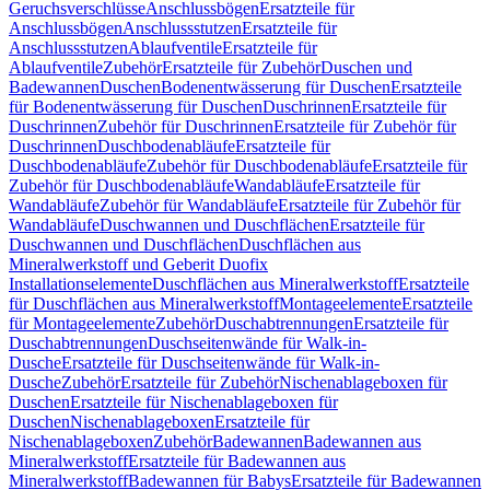
Geruchsverschlüsse
Anschlussbögen
Ersatzteile für
Anschlussbögen
Anschlussstutzen
Ersatzteile für
Anschlussstutzen
Ablaufventile
Ersatzteile für
Ablaufventile
Zubehör
Ersatzteile für Zubehör
Duschen und
Badewannen
Duschen
Bodenentwässerung für Duschen
Ersatzteile
für Bodenentwässerung für Duschen
Duschrinnen
Ersatzteile für
Duschrinnen
Zubehör für Duschrinnen
Ersatzteile für Zubehör für
Duschrinnen
Duschbodenabläufe
Ersatzteile für
Duschbodenabläufe
Zubehör für Duschbodenabläufe
Ersatzteile für
Zubehör für Duschbodenabläufe
Wandabläufe
Ersatzteile für
Wandabläufe
Zubehör für Wandabläufe
Ersatzteile für Zubehör für
Wandabläufe
Duschwannen und Duschflächen
Ersatzteile für
Duschwannen und Duschflächen
Duschflächen aus
Mineralwerkstoff und Geberit Duofix
Installationselemente
Duschflächen aus Mineralwerkstoff
Ersatzteile
für Duschflächen aus Mineralwerkstoff
Montageelemente
Ersatzteile
für Montageelemente
Zubehör
Duschabtrennungen
Ersatzteile für
Duschabtrennungen
Duschseitenwände für Walk-in-
Dusche
Ersatzteile für Duschseitenwände für Walk-in-
Dusche
Zubehör
Ersatzteile für Zubehör
Nischenablageboxen für
Duschen
Ersatzteile für Nischenablageboxen für
Duschen
Nischenablageboxen
Ersatzteile für
Nischenablageboxen
Zubehör
Badewannen
Badewannen aus
Mineralwerkstoff
Ersatzteile für Badewannen aus
Mineralwerkstoff
Badewannen für Babys
Ersatzteile für Badewannen