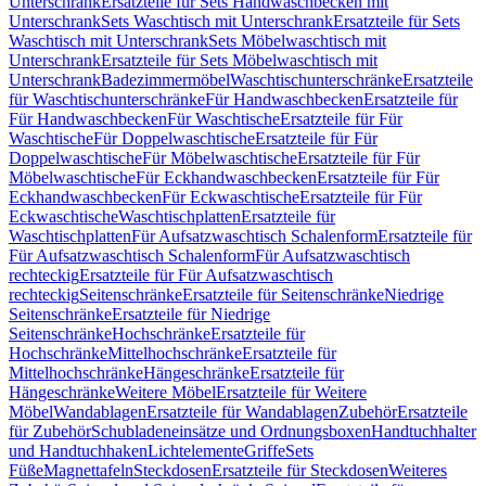
Unterschrank
Ersatzteile für Sets Handwaschbecken mit
Unterschrank
Sets Waschtisch mit Unterschrank
Ersatzteile für Sets
Waschtisch mit Unterschrank
Sets Möbelwaschtisch mit
Unterschrank
Ersatzteile für Sets Möbelwaschtisch mit
Unterschrank
Badezimmermöbel
Waschtischunterschränke
Ersatzteile
für Waschtischunterschränke
Für Handwaschbecken
Ersatzteile für
Für Handwaschbecken
Für Waschtische
Ersatzteile für Für
Waschtische
Für Doppelwaschtische
Ersatzteile für Für
Doppelwaschtische
Für Möbelwaschtische
Ersatzteile für Für
Möbelwaschtische
Für Eckhandwaschbecken
Ersatzteile für Für
Eckhandwaschbecken
Für Eckwaschtische
Ersatzteile für Für
Eckwaschtische
Waschtischplatten
Ersatzteile für
Waschtischplatten
Für Aufsatzwaschtisch Schalenform
Ersatzteile für
Für Aufsatzwaschtisch Schalenform
Für Aufsatzwaschtisch
rechteckig
Ersatzteile für Für Aufsatzwaschtisch
rechteckig
Seitenschränke
Ersatzteile für Seitenschränke
Niedrige
Seitenschränke
Ersatzteile für Niedrige
Seitenschränke
Hochschränke
Ersatzteile für
Hochschränke
Mittelhochschränke
Ersatzteile für
Mittelhochschränke
Hängeschränke
Ersatzteile für
Hängeschränke
Weitere Möbel
Ersatzteile für Weitere
Möbel
Wandablagen
Ersatzteile für Wandablagen
Zubehör
Ersatzteile
für Zubehör
Schubladeneinsätze und Ordnungsboxen
Handtuchhalter
und Handtuchhaken
Lichtelemente
Griffe
Sets
Füße
Magnettafeln
Steckdosen
Ersatzteile für Steckdosen
Weiteres