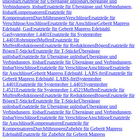
unlösbar
Ersatzteile für Übergänge unlösbar
Übergänge und
Verbindungen, lösbar
Ersatzteile für Übergänge und Verbindungen,
lösbar
Kompensatoren
Ersatzteile für
Kompensatoren
Durchführungen
Verschlüsse
Ersatzteile für
Verschlüsse
Anschlüsse
Ersatzteile für Anschlüsse
Geberit Mapress
Edelstahl, Gas
Ersatzteile für Geberit Mapress Edelstahl,
Gas
Systemrohre 1.4401
Ersatzteile für Systemrohre
1.4401
Rohrnippel
Muffen
Ersatzteile für
Muffen
Reduktionen
Ersatzteile für Reduktionen
Bögen
Ersatzteile für
Bögen
T-Stücke
Ersatzteile für T-Stücke
Übergänge
unlösbar
Ersatzteile für Übergänge unlösbar
Übergänge und
Verbindungen, lösbar
Ersatzteile für Übergänge und Verbindungen,
lösbar
Verschlüsse
Ersatzteile für Verschlüsse
Anschlüsse
Ersatzteile
für Anschlüsse
Geberit Mapress Edelstahl, LABS-frei
Ersatzteile für
Geberit Mapress Edelstahl, LABS-frei
Systemrohre
1.4401
Ersatzteile für Systemrohre 1.4401
Systemrohre
1.4521
Ersatzteile für Systemrohre 1.4521
Muffen
Ersatzteile für
Muffen
Reduktionen
Ersatzteile für Reduktionen
Bögen
Ersatzteile für
Bögen
T-Stücke
Ersatzteile für T-Stücke
Übergänge
unlösbar
Ersatzteile für Übergänge unlösbar
Übergänge und
Verbindungen, lösbar
Ersatzteile für Übergänge und Verbindungen,
lösbar
Verschlüsse
Ersatzteile für Verschlüsse
Anschlüsse
Ersatzteile
für Anschlüsse
Kompensatoren
Ersatzteile für
Kompensatoren
Durchführungen
Zubehör für Geberit Mapress
Edelstahl
Ersatzteile für Zubehör für Geberit Mapress