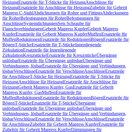
Heizung
Ersatzteile für T-Stücke für Heizung
Anschlüsse für
Heizung
Ersatzteile für Anschlüsse für Heizung
Zubehör für Geberit
Mapress C-Stahl
Abdichtungen für Rohre und Fittings
Abdeckungen
für Rohre
Befestigungen für Rohre
Befestigungen für
Anschlüsse
Systemdichtungen
Sets Schraube für
Flanschverbindungen
Geberit Mapress Kupfer
Geberit Mapress
Kupfer
Ersatzteile für Geberit Mapress Kupfer
Muffen
Ersatzteile für
Muffen
Reduktionen
Ersatzteile für Reduktionen
Bögen
Ersatzteile für
Bögen
T-Stücke
Ersatzteile für T-Stücke
Innenliegende
Zirkulation
Ersatzteile für Innenliegende
Zirkulation
Kreuzstücke
Ersatzteile für Kreuzstücke
Übergänge
unlösbar
Ersatzteile für Übergänge unlösbar
Übergänge und
Verbindungen, lösbar
Ersatzteile für Übergänge und Verbindungen,
lösbar
Verschlüsse
Ersatzteile für Verschlüsse
Anschlüsse
Ersatzteile
für Anschlüsse
T-Stücke für Heizung
Ersatzteile für T-Stücke für
Heizung
Anschlüsse für Heizung
Ersatzteile für Anschlüsse für
Heizung
Geberit Mapress Kupfer, Gas
Ersatzteile für Geberit
Mapress Kupfer, Gas
Muffen
Ersatzteile für
Muffen
Reduktionen
Ersatzteile für Reduktionen
Bögen
Ersatzteile für
Bögen
T-Stücke
Ersatzteile für T-Stücke
Übergänge
unlösbar
Ersatzteile für Übergänge unlösbar
Übergänge und
Verbindungen, lösbar
Ersatzteile für Übergänge und Verbindungen,
lösbar
Verschlüsse
Ersatzteile für Verschlüsse
Anschlüsse
Ersatzteile
für Anschlüsse
Zubehör für Geberit Mapress Kupfer
Ersatzteile für
Zubehör für Geberit Mapress Kupfer
Dämmungen für