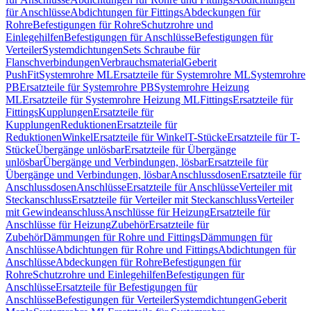
für Anschlüsse
Abdichtungen für Fittings
Abdeckungen für
Rohre
Befestigungen für Rohre
Schutzrohre und
Einlegehilfen
Befestigungen für Anschlüsse
Befestigungen für
Verteiler
Systemdichtungen
Sets Schraube für
Flanschverbindungen
Verbrauchsmaterial
Geberit
PushFit
Systemrohre ML
Ersatzteile für Systemrohre ML
Systemrohre
PB
Ersatzteile für Systemrohre PB
Systemrohre Heizung
ML
Ersatzteile für Systemrohre Heizung ML
Fittings
Ersatzteile für
Fittings
Kupplungen
Ersatzteile für
Kupplungen
Reduktionen
Ersatzteile für
Reduktionen
Winkel
Ersatzteile für Winkel
T-Stücke
Ersatzteile für T-
Stücke
Übergänge unlösbar
Ersatzteile für Übergänge
unlösbar
Übergänge und Verbindungen, lösbar
Ersatzteile für
Übergänge und Verbindungen, lösbar
Anschlussdosen
Ersatzteile für
Anschlussdosen
Anschlüsse
Ersatzteile für Anschlüsse
Verteiler mit
Steckanschluss
Ersatzteile für Verteiler mit Steckanschluss
Verteiler
mit Gewindeanschluss
Anschlüsse für Heizung
Ersatzteile für
Anschlüsse für Heizung
Zubehör
Ersatzteile für
Zubehör
Dämmungen für Rohre und Fittings
Dämmungen für
Anschlüsse
Abdichtungen für Rohre und Fittings
Abdichtungen für
Anschlüsse
Abdeckungen für Rohre
Befestigungen für
Rohre
Schutzrohre und Einlegehilfen
Befestigungen für
Anschlüsse
Ersatzteile für Befestigungen für
Anschlüsse
Befestigungen für Verteiler
Systemdichtungen
Geberit