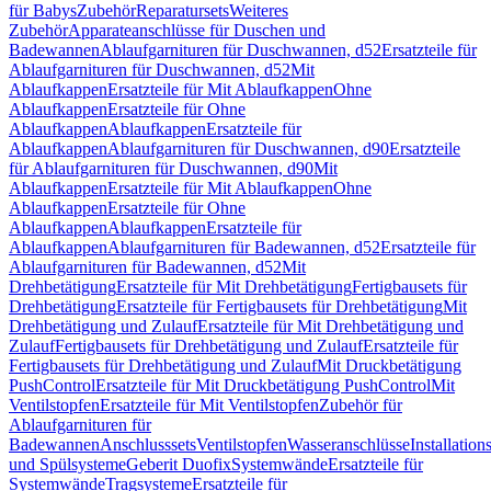
für Babys
Zubehör
Reparatursets
Weiteres
Zubehör
Apparateanschlüsse für Duschen und
Badewannen
Ablaufgarnituren für Duschwannen, d52
Ersatzteile für
Ablaufgarnituren für Duschwannen, d52
Mit
Ablaufkappen
Ersatzteile für Mit Ablaufkappen
Ohne
Ablaufkappen
Ersatzteile für Ohne
Ablaufkappen
Ablaufkappen
Ersatzteile für
Ablaufkappen
Ablaufgarnituren für Duschwannen, d90
Ersatzteile
für Ablaufgarnituren für Duschwannen, d90
Mit
Ablaufkappen
Ersatzteile für Mit Ablaufkappen
Ohne
Ablaufkappen
Ersatzteile für Ohne
Ablaufkappen
Ablaufkappen
Ersatzteile für
Ablaufkappen
Ablaufgarnituren für Badewannen, d52
Ersatzteile für
Ablaufgarnituren für Badewannen, d52
Mit
Drehbetätigung
Ersatzteile für Mit Drehbetätigung
Fertigbausets für
Drehbetätigung
Ersatzteile für Fertigbausets für Drehbetätigung
Mit
Drehbetätigung und Zulauf
Ersatzteile für Mit Drehbetätigung und
Zulauf
Fertigbausets für Drehbetätigung und Zulauf
Ersatzteile für
Fertigbausets für Drehbetätigung und Zulauf
Mit Druckbetätigung
PushControl
Ersatzteile für Mit Druckbetätigung PushControl
Mit
Ventilstopfen
Ersatzteile für Mit Ventilstopfen
Zubehör für
Ablaufgarnituren für
Badewannen
Anschlusssets
Ventilstopfen
Wasseranschlüsse
Installation
und Spülsysteme
Geberit Duofix
Systemwände
Ersatzteile für
Systemwände
Tragsysteme
Ersatzteile für