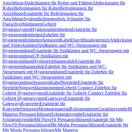
Anschlüsse
Abdichtungen für Rohre und Fittings
Abdeckungen für
Rohre
Befestigungen für Rohre
Befestigungen für
Anschlüsse
Ersatzteile für Befestigungen für
Anschlüsse
Systemdichtungen
Sets Schraube für
Flanschverbindungen
Geberit
Hygienesystem
Hygienespüleinheiten
Ersatzteile für
Hygienespüleinheiten
Zubehör für
Hygienespüleinheiten
Sensoren
Kabel
Durchflussbegrenzer
Abdeckung
und Abdeckplatten
Spülkästen und WC-Steuerungen mit
Hygienespülung
Ersatzteile für Spülkästen und WC-Steuerungen mit
Hygienespülung
UP-Spülkästen mit
Hygienespülung
Hygieneeinbaumodule
Ersatzteile für
Hygieneeinbaumodule
Zubehör für Spülkästen und WC-
Steuerungen mit Hygienespülung
Ersatzteile für Zubehör für
Spülkästen und WC-Steuerungen mit
Hygienespülung
Sensoren
Kabel
Netzteile
Ersatzteile für
Netzteile
Netzwerkkomponenten
Geberit Connect Zubehör für
Geberit Hygienesystem
Ersatzteile für Geberit Connect Zubehör für
Geberit Hygienesystem
Gateways
Ersatzteile für
Gateways
Konverter
Ersatzteile für
Konverter
Sensoren
Montagematerial
Rohrarmaturen
Geradsitzventile
Mi
Mapress Pressanschlüssen
Schrägsitzventile
Ersatzteile für
Schrägsitzventile
Mit FlowFit Pressanschlüssen
Ersatzteile für Mit
FlowFit Pressanschlüssen
Mit Mepla Pressanschlüssen
Ersatzteile für
Mit Mepla Pressanschlüssen
Mit Mapress