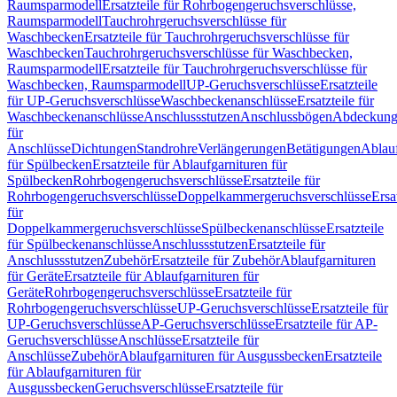
Raumsparmodell
Ersatzteile für Rohrbogengeruchsverschlüsse,
Raumsparmodell
Tauchrohrgeruchsverschlüsse für
Waschbecken
Ersatzteile für Tauchrohrgeruchsverschlüsse für
Waschbecken
Tauchrohrgeruchsverschlüsse für Waschbecken,
Raumsparmodell
Ersatzteile für Tauchrohrgeruchsverschlüsse für
Waschbecken, Raumsparmodell
UP-Geruchsverschlüsse
Ersatzteile
für UP-Geruchsverschlüsse
Waschbeckenanschlüsse
Ersatzteile für
Waschbeckenanschlüsse
Anschlussstutzen
Anschlussbögen
Abdeckung
für
Anschlüsse
Dichtungen
Standrohre
Verlängerungen
Betätigungen
Ablauf
für Spülbecken
Ersatzteile für Ablaufgarnituren für
Spülbecken
Rohrbogengeruchsverschlüsse
Ersatzteile für
Rohrbogengeruchsverschlüsse
Doppelkammergeruchsverschlüsse
Ersa
für
Doppelkammergeruchsverschlüsse
Spülbeckenanschlüsse
Ersatzteile
für Spülbeckenanschlüsse
Anschlussstutzen
Ersatzteile für
Anschlussstutzen
Zubehör
Ersatzteile für Zubehör
Ablaufgarnituren
für Geräte
Ersatzteile für Ablaufgarnituren für
Geräte
Rohrbogengeruchsverschlüsse
Ersatzteile für
Rohrbogengeruchsverschlüsse
UP-Geruchsverschlüsse
Ersatzteile für
UP-Geruchsverschlüsse
AP-Geruchsverschlüsse
Ersatzteile für AP-
Geruchsverschlüsse
Anschlüsse
Ersatzteile für
Anschlüsse
Zubehör
Ablaufgarnituren für Ausgussbecken
Ersatzteile
für Ablaufgarnituren für
Ausgussbecken
Geruchsverschlüsse
Ersatzteile für