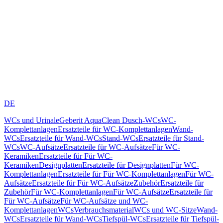
DE
WCs und Urinale
Geberit AquaClean Dusch-WCs
WC-
Komplettanlagen
Ersatzteile für WC-Komplettanlagen
Wand-
WCs
Ersatzteile für Wand-WCs
Stand-WCs
Ersatzteile für Stand-
WCs
WC-Aufsätze
Ersatzteile für WC-Aufsätze
Für WC-
Keramiken
Ersatzteile für Für WC-
Keramiken
Designplatten
Ersatzteile für Designplatten
Für WC-
Komplettanlagen
Ersatzteile für Für WC-Komplettanlagen
Für WC-
Aufsätze
Ersatzteile für Für WC-Aufsätze
Zubehör
Ersatzteile für
Zubehör
Für WC-Komplettanlagen
Für WC-Aufsätze
Ersatzteile für
Für WC-Aufsätze
Für WC-Aufsätze und WC-
Komplettanlagen
WCs
Verbrauchsmaterial
WCs und WC-Sitze
Wand-
WCs
Ersatzteile für Wand-WCs
Tiefspül-WCs
Ersatzteile für Tiefspül-