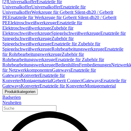
[2]
Universalkoffer
Ersatzteile für
Universalkoffer
Universalkoffer
Ersatzteile für
Universalkoffer
Werkzeuge für Geberit Silent-db20 / Geberit
PE
Ersatzteile für Werkzeuge für Geberit Silent-db20 / Geberit
PE
Elektroschweißwerkzeuge
Ersatzteile für
Elektroschweißwerkzeuge
Zubehör für
Elektroschweißwerkzeuge
Spiegelschweißwerkzeuge
Ersatzteile für
Spiegelschweißwerkzeuge
Zubehör für
Spiegelschweißwerkzeuge
Ersatzteile für Zubehör für
Spiegelschweißwerkzeuge
Rohrbearbeitungswerkzeuge
Ersatzteile
für Rohrbearbeitungswerkzeuge
Zubehör für
Rohrbearbeitungswerkzeuge
Ersatzteile für Zubehör für
Rohrbearbeitungswerkzeuge
Bedienhilfen
Fernbedienungen
Netzwerk
für Netzwerkkomponenten
Gateways
Ersatzteile für
Gateways
Konverter
Ersatzteile für
Konverter
Montagematerial
Geberit Connect
Gateways
Ersatzteile für
Gateways
Konverter
Ersatzteile für Konverter
Montagematerial
Produktkategorien
Badserien
Neuheiten