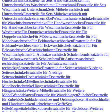
Unterschrank
Ersatzteile für Sets Handwaschbecken mit
Unterschrank
Sets Waschtisch mit Unterschrank
Ersatzteile für Sets
Waschtisch mit Unterschrank
Sets Möbelwaschtisch mit
Unterschrank
Ersatzteile für Sets Möbelwaschtisch mit
Unterschrank
Badezimmermöbel
Waschtischunterschränke
Ersatzteile
für Waschtischunterschränke
Für Handwaschbecken
Ersatzteile für
Für Handwaschbecken
Für Waschtische
Ersatzteile für Für
Waschtische
Für Doppelwaschtische
Ersatzteile für Für
Doppelwaschtische
Für Möbelwaschtische
Ersatzteile für Für
Möbelwaschtische
Für Eckhandwaschbecken
Ersatzteile für Für
Eckhandwaschbecken
Für Eckwaschtische
Ersatzteile für Für
Eckwaschtische
Waschtischplatten
Ersatzteile für
Waschtischplatten
Für Aufsatzwaschtisch Schalenform
Ersatzteile für
Für Aufsatzwaschtisch Schalenform
Für Aufsatzwaschtisch
rechteckig
Ersatzteile für Für Aufsatzwaschtisch
rechteckig
Seitenschränke
Ersatzteile für Seitenschränke
Niedrige
Seitenschränke
Ersatzteile für Niedrige
Seitenschränke
Hochschränke
Ersatzteile für
Hochschränke
Mittelhochschränke
Ersatzteile für
Mittelhochschränke
Hängeschränke
Ersatzteile für
Hängeschränke
Weitere Möbel
Ersatzteile für Weitere
Möbel
Wandablagen
Ersatzteile für Wandablagen
Zubehör
Ersatzteile
für Zubehör
Schubladeneinsätze und Ordnungsboxen
Handtuchhalter
und Handtuchhaken
Lichtelemente
Griffe
Sets
Füße
Magnettafeln
Steckdosen
Ersatzteile für Steckdosen
Weiteres