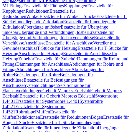
Mepla
Systemrohre ML
Ersatzteile für Systemrohre
ML
Fittings
Ersatzteile für Fittings
Kupplungen
Ersatzteile für
Kupplungen
Reduktionen
Ersatzteile für
Reduktionen
Winkel
Ersatzteile für Winkel
T-Stücke
Ersatzteile für T-
Stücke
Innenliegende Zirkulation
Ersatzteile für Innenliegende
Zirkulation
Übergänge unlösbar
Ersatzteile für Übergänge
unlösbar
Übergänge und Verbindungen, lösbar
Ersatzteile für
Übergänge und Verbindungen, lösbar
Verschlüsse
Ersatzteile für
Verschlüsse
Anschlüsse
Ersatzteile für Anschlüsse
Verteiler mit
Gewindeanschluss
T-Stücke für Heizung
Ersatzteile für T-Stücke für
Heizung
Anschlüsse für Heizung
Ersatzteile für Anschlüsse für
Heizung
Zubehör
Ersatzteile für Zubehör
Dämmungen für Rohre und
Fittings
Dämmungen für Anschlüsse
Abdichtungen für Rohre und
Fittings
Abdichtungen für Anschlüsse
Abdeckungen für
Rohre
Befestigungen für Rohre
Befestigungen für
Anschlüsse
Ersatzteile für Befestigungen für
Anschlüsse
Systemdichtungen
Sets Schraube für
Flanschverbindungen
Geberit Mapress Edelstahl
Geberit Mapress
Edelstahl
Ersatzteile für Geberit Mapress Edelstahl
Systemrohre
1.4401
Ersatzteile für Systemrohre 1.4401
Systemrohre
1.4521
Ersatzteile für Systemrohre
1.4521
Rohrnippel
Muffen
Ersatzteile für
Muffen
Reduktionen
Ersatzteile für Reduktionen
Bögen
Ersatzteile für
Bögen
T-Stücke
Ersatzteile für T-Stücke
Innenliegende
Zirkulation
Ersatzteile für Innenliegende Zirkulation
Übergänge