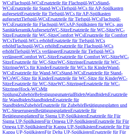
WCs
Flachspül-WCs
Ersatzteile für Flachspül-WCs
Stand-
WCs
Ersatzteile für Stand-WCs
Tiefspül-WCs für AP-Spülkasten
aufgesetzt
Ersatzteile für Tiefspül-WCs für AP-Spülkasten
aufgesetzt
Tiefspül-WCs
Ersatzteile für Tiefspül-WCs
Flachspül-
WCs
Ersatzteile für Flachspül-WCs
AP-Spülkästen für WCs, aus
Sanitärkeramik
Aufgesetzt
WC-Sitze
Ersatzteile für WC-Sitze
WC-
Sitze
Ersatzteile für WC-Sitze
Comfort WCs
Ersatzteile für Comfort
WCs
Tiefspül-WCs erhöht
Ersatzteile für Tiefspül-WCs
erhöht
Flachspül-WCs erhöht
Ersatzteile für Flachspül-WCs
erhöht
Tiefspül-WCs verlängert
Ersatzteile für Tiefspül-WCs
verlängert
Comfort WC-Sitze
Ersatzteile für Comfort WC-Sitze
WC-
Sitze
Ersatzteile für WC-Sitze
WC-Sitzringe
Ersatzteile für WC-
Sitzringe
WCs für Kinder
Ersatzteile für WCs für Kinder
Wand-
WCs
Ersatzteile für Wand-WCs
Stand-WCs
Ersatzteile für Stand-
WCs
WC-Sitze für Kinder
Ersatzteile für WC-Sitze für Kinder
WC-
Sitze
Ersatzteile für WC-Sitze
WC-Sitzringe
Ersatzteile für WC-
Sitzringe
Hock-WCs
Mit
Spülung
Zubehör
Befestigungsmaterial
Bidets
Wandbidets
Ersatzteile
für Wandbidets
Standbidets
Ersatzteile für
Standbidets
Zubehör
Ersatzteile für Zubehör
Betätigungsplatten und
WC-Steuerungen
Betätigungsplatten
Ersatzteile für
Betätigungsplatten
Für Sigma UP-Spülkästen
Ersatzteile für Für
Sigma UP-Spülkästen
Für Omega UP-Spülkästen
Ersatzteile für Für
Omega UP-Spülkästen
Für Kappa UP-Spülkästen
Ersatzteile für Für
Kappa UP-Spülkästen
Für Delta UP-Spülkästen
Ersatzteile für Für