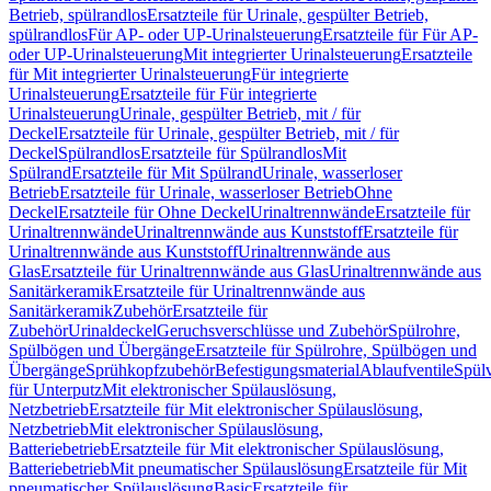
Betrieb, spülrandlos
Ersatzteile für Urinale, gespülter Betrieb,
spülrandlos
Für AP- oder UP-Urinalsteuerung
Ersatzteile für Für AP-
oder UP-Urinalsteuerung
Mit integrierter Urinalsteuerung
Ersatzteile
für Mit integrierter Urinalsteuerung
Für integrierte
Urinalsteuerung
Ersatzteile für Für integrierte
Urinalsteuerung
Urinale, gespülter Betrieb, mit / für
Deckel
Ersatzteile für Urinale, gespülter Betrieb, mit / für
Deckel
Spülrandlos
Ersatzteile für Spülrandlos
Mit
Spülrand
Ersatzteile für Mit Spülrand
Urinale, wasserloser
Betrieb
Ersatzteile für Urinale, wasserloser Betrieb
Ohne
Deckel
Ersatzteile für Ohne Deckel
Urinaltrennwände
Ersatzteile für
Urinaltrennwände
Urinaltrennwände aus Kunststoff
Ersatzteile für
Urinaltrennwände aus Kunststoff
Urinaltrennwände aus
Glas
Ersatzteile für Urinaltrennwände aus Glas
Urinaltrennwände aus
Sanitärkeramik
Ersatzteile für Urinaltrennwände aus
Sanitärkeramik
Zubehör
Ersatzteile für
Zubehör
Urinaldeckel
Geruchsverschlüsse und Zubehör
Spülrohre,
Spülbögen und Übergänge
Ersatzteile für Spülrohre, Spülbögen und
Übergänge
Sprühkopfzubehör
Befestigungsmaterial
Ablaufventile
Spülv
für Unterputz
Mit elektronischer Spülauslösung,
Netzbetrieb
Ersatzteile für Mit elektronischer Spülauslösung,
Netzbetrieb
Mit elektronischer Spülauslösung,
Batteriebetrieb
Ersatzteile für Mit elektronischer Spülauslösung,
Batteriebetrieb
Mit pneumatischer Spülauslösung
Ersatzteile für Mit
pneumatischer Spülauslösung
Basic
Ersatzteile für