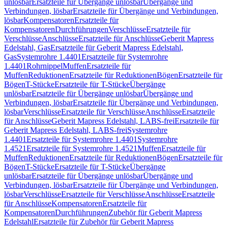
unlösbar
Ersatzteile für Übergänge unlösbar
Übergänge und
Verbindungen, lösbar
Ersatzteile für Übergänge und Verbindungen,
lösbar
Kompensatoren
Ersatzteile für
Kompensatoren
Durchführungen
Verschlüsse
Ersatzteile für
Verschlüsse
Anschlüsse
Ersatzteile für Anschlüsse
Geberit Mapress
Edelstahl, Gas
Ersatzteile für Geberit Mapress Edelstahl,
Gas
Systemrohre 1.4401
Ersatzteile für Systemrohre
1.4401
Rohrnippel
Muffen
Ersatzteile für
Muffen
Reduktionen
Ersatzteile für Reduktionen
Bögen
Ersatzteile für
Bögen
T-Stücke
Ersatzteile für T-Stücke
Übergänge
unlösbar
Ersatzteile für Übergänge unlösbar
Übergänge und
Verbindungen, lösbar
Ersatzteile für Übergänge und Verbindungen,
lösbar
Verschlüsse
Ersatzteile für Verschlüsse
Anschlüsse
Ersatzteile
für Anschlüsse
Geberit Mapress Edelstahl, LABS-frei
Ersatzteile für
Geberit Mapress Edelstahl, LABS-frei
Systemrohre
1.4401
Ersatzteile für Systemrohre 1.4401
Systemrohre
1.4521
Ersatzteile für Systemrohre 1.4521
Muffen
Ersatzteile für
Muffen
Reduktionen
Ersatzteile für Reduktionen
Bögen
Ersatzteile für
Bögen
T-Stücke
Ersatzteile für T-Stücke
Übergänge
unlösbar
Ersatzteile für Übergänge unlösbar
Übergänge und
Verbindungen, lösbar
Ersatzteile für Übergänge und Verbindungen,
lösbar
Verschlüsse
Ersatzteile für Verschlüsse
Anschlüsse
Ersatzteile
für Anschlüsse
Kompensatoren
Ersatzteile für
Kompensatoren
Durchführungen
Zubehör für Geberit Mapress
Edelstahl
Ersatzteile für Zubehör für Geberit Mapress