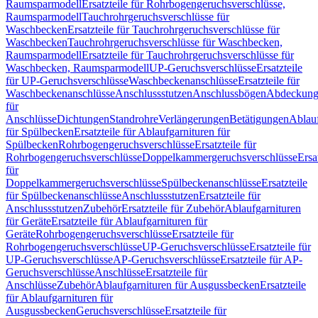
Raumsparmodell
Ersatzteile für Rohrbogengeruchsverschlüsse,
Raumsparmodell
Tauchrohrgeruchsverschlüsse für
Waschbecken
Ersatzteile für Tauchrohrgeruchsverschlüsse für
Waschbecken
Tauchrohrgeruchsverschlüsse für Waschbecken,
Raumsparmodell
Ersatzteile für Tauchrohrgeruchsverschlüsse für
Waschbecken, Raumsparmodell
UP-Geruchsverschlüsse
Ersatzteile
für UP-Geruchsverschlüsse
Waschbeckenanschlüsse
Ersatzteile für
Waschbeckenanschlüsse
Anschlussstutzen
Anschlussbögen
Abdeckung
für
Anschlüsse
Dichtungen
Standrohre
Verlängerungen
Betätigungen
Ablauf
für Spülbecken
Ersatzteile für Ablaufgarnituren für
Spülbecken
Rohrbogengeruchsverschlüsse
Ersatzteile für
Rohrbogengeruchsverschlüsse
Doppelkammergeruchsverschlüsse
Ersa
für
Doppelkammergeruchsverschlüsse
Spülbeckenanschlüsse
Ersatzteile
für Spülbeckenanschlüsse
Anschlussstutzen
Ersatzteile für
Anschlussstutzen
Zubehör
Ersatzteile für Zubehör
Ablaufgarnituren
für Geräte
Ersatzteile für Ablaufgarnituren für
Geräte
Rohrbogengeruchsverschlüsse
Ersatzteile für
Rohrbogengeruchsverschlüsse
UP-Geruchsverschlüsse
Ersatzteile für
UP-Geruchsverschlüsse
AP-Geruchsverschlüsse
Ersatzteile für AP-
Geruchsverschlüsse
Anschlüsse
Ersatzteile für
Anschlüsse
Zubehör
Ablaufgarnituren für Ausgussbecken
Ersatzteile
für Ablaufgarnituren für
Ausgussbecken
Geruchsverschlüsse
Ersatzteile für