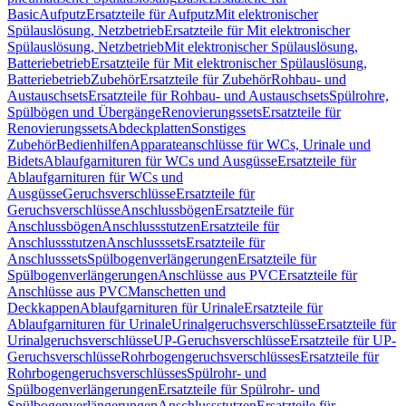
Basic
Aufputz
Ersatzteile für Aufputz
Mit elektronischer
Spülauslösung, Netzbetrieb
Ersatzteile für Mit elektronischer
Spülauslösung, Netzbetrieb
Mit elektronischer Spülauslösung,
Batteriebetrieb
Ersatzteile für Mit elektronischer Spülauslösung,
Batteriebetrieb
Zubehör
Ersatzteile für Zubehör
Rohbau- und
Austauschsets
Ersatzteile für Rohbau- und Austauschsets
Spülrohre,
Spülbögen und Übergänge
Renovierungssets
Ersatzteile für
Renovierungssets
Abdeckplatten
Sonstiges
Zubehör
Bedienhilfen
Apparateanschlüsse für WCs, Urinale und
Bidets
Ablaufgarnituren für WCs und Ausgüsse
Ersatzteile für
Ablaufgarnituren für WCs und
Ausgüsse
Geruchsverschlüsse
Ersatzteile für
Geruchsverschlüsse
Anschlussbögen
Ersatzteile für
Anschlussbögen
Anschlussstutzen
Ersatzteile für
Anschlussstutzen
Anschlusssets
Ersatzteile für
Anschlusssets
Spülbogenverlängerungen
Ersatzteile für
Spülbogenverlängerungen
Anschlüsse aus PVC
Ersatzteile für
Anschlüsse aus PVC
Manschetten und
Deckkappen
Ablaufgarnituren für Urinale
Ersatzteile für
Ablaufgarnituren für Urinale
Urinalgeruchsverschlüsse
Ersatzteile für
Urinalgeruchsverschlüsse
UP-Geruchsverschlüsse
Ersatzteile für UP-
Geruchsverschlüsse
Rohrbogengeruchsverschlüsses
Ersatzteile für
Rohrbogengeruchsverschlüsses
Spülrohr- und
Spülbogenverlängerungen
Ersatzteile für Spülrohr- und
Spülbogenverlängerungen
Anschlussstutzen
Ersatzteile für