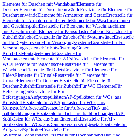
Elemente für Duschen mit Wandablauf
Elemente für
Duschen
Elemente für Duschtrennwände
Ersatzteile für Elemente für
Duschtrennwände
Elemente für Armaturen und Geräte
Ersatzteile für
Elemente für Armaturen und Geräte
Elemente für Waschmaschinen
und Geschirrspüler
Ersatzteile für Elemente für Waschmaschinen
und Geschirrspüler
Elemente für Konsollasten
Zubehör
Ersatzteile für
Zubehör
Zubehör
Ersatzteile für Zubehör
Für Systemwände
Ersatzteile
für Für Systemwände
Für Versorgungssysteme
Ersatzteile für Für
Versorgungssysteme
Für Entwässerung
Geberit
Kombifix
Montageelemente
Ersatzteile für
Montageelemente
Elemente für WCs
Ersatzteile für Elemente für
WCs
Elemente für Waschtische
Ersatzteile für Elemente für
Waschtische
Elemente für Bidets
Ersatzteile für Elemente für
Bidets
Elemente für Urinale
Ersatzteile für Elemente für
Urinale
Elemente für Duschen
Ersatzteile für Elemente für
Duschen
Zubehör
Ersatzteile für Zubehör
Für WC-Elemente
Für
Befestigungen
Ersatzteile für Für
Befestigungen
Aufputzspülkästen
AP-Spülkästen für WCs, aus
Kunststoff
Ersatzteile für AP-Spülkästen für WCs, aus
Kunststoff
Aufgesetzt
Ersatzteile für Aufgesetzt
Tief- und
halbhochhängend
Ersatzteile für Tief- und halbhochhängend
AP-
Spülkästen für WCs, aus Sanitärkeramik
Ersatzteile für AP-
Spülkästen für WCs, aus Sanitärkeramik
Aufgesetzt
Ersatzteile für
Aufgesetzt
Spülrohre
Ersatzteile für
Spülrohre
Hochhängend
Ersatzteile für Hochhängend
Tief- und