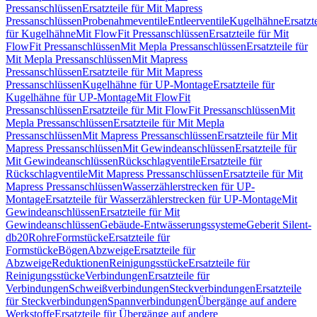
Pressanschlüssen
Ersatzteile für Mit Mapress
Pressanschlüssen
Probenahmeventile
Entleerventile
Kugelhähne
Ersatzt
für Kugelhähne
Mit FlowFit Pressanschlüssen
Ersatzteile für Mit
FlowFit Pressanschlüssen
Mit Mepla Pressanschlüssen
Ersatzteile für
Mit Mepla Pressanschlüssen
Mit Mapress
Pressanschlüssen
Ersatzteile für Mit Mapress
Pressanschlüssen
Kugelhähne für UP-Montage
Ersatzteile für
Kugelhähne für UP-Montage
Mit FlowFit
Pressanschlüssen
Ersatzteile für Mit FlowFit Pressanschlüssen
Mit
Mepla Pressanschlüssen
Ersatzteile für Mit Mepla
Pressanschlüssen
Mit Mapress Pressanschlüssen
Ersatzteile für Mit
Mapress Pressanschlüssen
Mit Gewindeanschlüssen
Ersatzteile für
Mit Gewindeanschlüssen
Rückschlagventile
Ersatzteile für
Rückschlagventile
Mit Mapress Pressanschlüssen
Ersatzteile für Mit
Mapress Pressanschlüssen
Wasserzählerstrecken für UP-
Montage
Ersatzteile für Wasserzählerstrecken für UP-Montage
Mit
Gewindeanschlüssen
Ersatzteile für Mit
Gewindeanschlüssen
Gebäude-Entwässerungssysteme
Geberit Silent-
db20
Rohre
Formstücke
Ersatzteile für
Formstücke
Bögen
Abzweige
Ersatzteile für
Abzweige
Reduktionen
Reinigungsstücke
Ersatzteile für
Reinigungsstücke
Verbindungen
Ersatzteile für
Verbindungen
Schweißverbindungen
Steckverbindungen
Ersatzteile
für Steckverbindungen
Spannverbindungen
Übergänge auf andere
Werkstoffe
Ersatzteile für Übergänge auf andere