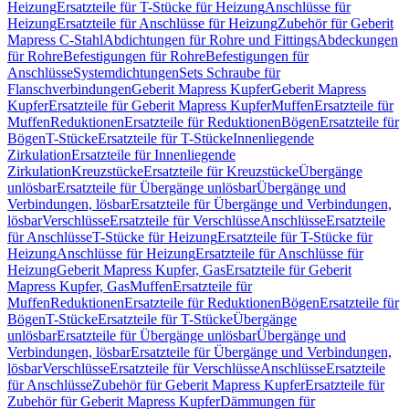
Heizung
Ersatzteile für T-Stücke für Heizung
Anschlüsse für
Heizung
Ersatzteile für Anschlüsse für Heizung
Zubehör für Geberit
Mapress C-Stahl
Abdichtungen für Rohre und Fittings
Abdeckungen
für Rohre
Befestigungen für Rohre
Befestigungen für
Anschlüsse
Systemdichtungen
Sets Schraube für
Flanschverbindungen
Geberit Mapress Kupfer
Geberit Mapress
Kupfer
Ersatzteile für Geberit Mapress Kupfer
Muffen
Ersatzteile für
Muffen
Reduktionen
Ersatzteile für Reduktionen
Bögen
Ersatzteile für
Bögen
T-Stücke
Ersatzteile für T-Stücke
Innenliegende
Zirkulation
Ersatzteile für Innenliegende
Zirkulation
Kreuzstücke
Ersatzteile für Kreuzstücke
Übergänge
unlösbar
Ersatzteile für Übergänge unlösbar
Übergänge und
Verbindungen, lösbar
Ersatzteile für Übergänge und Verbindungen,
lösbar
Verschlüsse
Ersatzteile für Verschlüsse
Anschlüsse
Ersatzteile
für Anschlüsse
T-Stücke für Heizung
Ersatzteile für T-Stücke für
Heizung
Anschlüsse für Heizung
Ersatzteile für Anschlüsse für
Heizung
Geberit Mapress Kupfer, Gas
Ersatzteile für Geberit
Mapress Kupfer, Gas
Muffen
Ersatzteile für
Muffen
Reduktionen
Ersatzteile für Reduktionen
Bögen
Ersatzteile für
Bögen
T-Stücke
Ersatzteile für T-Stücke
Übergänge
unlösbar
Ersatzteile für Übergänge unlösbar
Übergänge und
Verbindungen, lösbar
Ersatzteile für Übergänge und Verbindungen,
lösbar
Verschlüsse
Ersatzteile für Verschlüsse
Anschlüsse
Ersatzteile
für Anschlüsse
Zubehör für Geberit Mapress Kupfer
Ersatzteile für
Zubehör für Geberit Mapress Kupfer
Dämmungen für