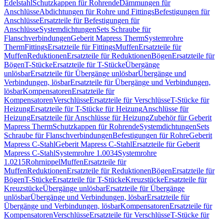
Edelstahl
Schutzkappen für Rohrende
Dämmungen für
Anschlüsse
Abdichtungen für Rohre und Fittings
Befestigungen für
Anschlüsse
Ersatzteile für Befestigungen für
Anschlüsse
Systemdichtungen
Sets Schraube für
Flanschverbindungen
Geberit Mapress Therm
Systemrohre
Therm
Fittings
Ersatzteile für Fittings
Muffen
Ersatzteile für
Muffen
Reduktionen
Ersatzteile für Reduktionen
Bögen
Ersatzteile für
Bögen
T-Stücke
Ersatzteile für T-Stücke
Übergänge
unlösbar
Ersatzteile für Übergänge unlösbar
Übergänge und
Verbindungen, lösbar
Ersatzteile für Übergänge und Verbindungen,
lösbar
Kompensatoren
Ersatzteile für
Kompensatoren
Verschlüsse
Ersatzteile für Verschlüsse
T-Stücke für
Heizung
Ersatzteile für T-Stücke für Heizung
Anschlüsse für
Heizung
Ersatzteile für Anschlüsse für Heizung
Zubehör für Geberit
Mapress Therm
Schutzkappen für Rohrende
Systemdichtungen
Sets
Schraube für Flanschverbindungen
Befestigungen für Rohre
Geberit
Mapress C-Stahl
Geberit Mapress C-Stahl
Ersatzteile für Geberit
Mapress C-Stahl
Systemrohre 1.0034
Systemrohre
1.0215
Rohrnippel
Muffen
Ersatzteile für
Muffen
Reduktionen
Ersatzteile für Reduktionen
Bögen
Ersatzteile für
Bögen
T-Stücke
Ersatzteile für T-Stücke
Kreuzstücke
Ersatzteile für
Kreuzstücke
Übergänge unlösbar
Ersatzteile für Übergänge
unlösbar
Übergänge und Verbindungen, lösbar
Ersatzteile für
Übergänge und Verbindungen, lösbar
Kompensatoren
Ersatzteile für
Kompensatoren
Verschlüsse
Ersatzteile für Verschlüsse
T-Stücke für