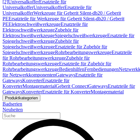
[2]
Universalkoffer
Ersatzteile für
Universalkoffer
Universalkoffer
Ersatzteile für
Universalkoffer
Werkzeuge für Geberit Silent-db20 / Geberit
PE
Ersatzteile für Werkzeuge für Geberit Silent-db20 / Geberit
PE
Elektroschweißwerkzeuge
Ersatzteile für
Elektroschweißwerkzeuge
Zubehör für
Elektroschweißwerkzeuge
Spiegelschweißwerkzeuge
Ersatzteile für
Spiegelschweißwerkzeuge
Zubehör für
Spiegelschweißwerkzeuge
Ersatzteile für Zubehör für
Spiegelschweißwerkzeuge
Rohrbearbeitungswerkzeuge
Ersatzteile
für Rohrbearbeitungswerkzeuge
Zubehör für
Rohrbearbeitungswerkzeuge
Ersatzteile für Zubehör für
Rohrbearbeitungswerkzeuge
Bedienhilfen
Fernbedienungen
Netzwerk
für Netzwerkkomponenten
Gateways
Ersatzteile für
Gateways
Konverter
Ersatzteile für
Konverter
Montagematerial
Geberit Connect
Gateways
Ersatzteile für
Gateways
Konverter
Ersatzteile für Konverter
Montagematerial
Produktkategorien
Badserien
Neuheiten