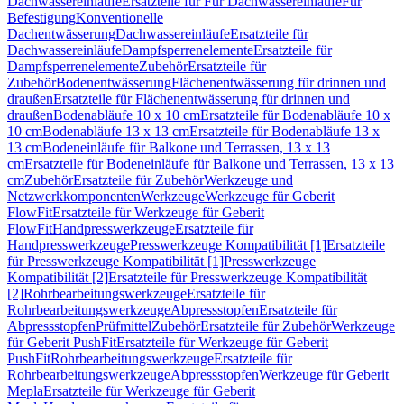
Dachwassereinläufe
Ersatzteile für Für Dachwassereinläufe
Für
Befestigung
Konventionelle
Dachentwässerung
Dachwassereinläufe
Ersatzteile für
Dachwassereinläufe
Dampfsperrenelemente
Ersatzteile für
Dampfsperrenelemente
Zubehör
Ersatzteile für
Zubehör
Bodenentwässerung
Flächenentwässerung für drinnen und
draußen
Ersatzteile für Flächenentwässerung für drinnen und
draußen
Bodenabläufe 10 x 10 cm
Ersatzteile für Bodenabläufe 10 x
10 cm
Bodenabläufe 13 x 13 cm
Ersatzteile für Bodenabläufe 13 x
13 cm
Bodeneinläufe für Balkone und Terrassen, 13 x 13
cm
Ersatzteile für Bodeneinläufe für Balkone und Terrassen, 13 x 13
cm
Zubehör
Ersatzteile für Zubehör
Werkzeuge und
Netzwerkkomponenten
Werkzeuge
Werkzeuge für Geberit
FlowFit
Ersatzteile für Werkzeuge für Geberit
FlowFit
Handpresswerkzeuge
Ersatzteile für
Handpresswerkzeuge
Presswerkzeuge Kompatibilität [1]
Ersatzteile
für Presswerkzeuge Kompatibilität [1]
Presswerkzeuge
Kompatibilität [2]
Ersatzteile für Presswerkzeuge Kompatibilität
[2]
Rohrbearbeitungswerkzeuge
Ersatzteile für
Rohrbearbeitungswerkzeuge
Abpressstopfen
Ersatzteile für
Abpressstopfen
Prüfmittel
Zubehör
Ersatzteile für Zubehör
Werkzeuge
für Geberit PushFit
Ersatzteile für Werkzeuge für Geberit
PushFit
Rohrbearbeitungswerkzeuge
Ersatzteile für
Rohrbearbeitungswerkzeuge
Abpressstopfen
Werkzeuge für Geberit
Mepla
Ersatzteile für Werkzeuge für Geberit