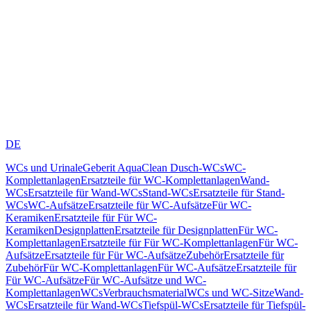
DE
WCs und Urinale
Geberit AquaClean Dusch-WCs
WC-
Komplettanlagen
Ersatzteile für WC-Komplettanlagen
Wand-
WCs
Ersatzteile für Wand-WCs
Stand-WCs
Ersatzteile für Stand-
WCs
WC-Aufsätze
Ersatzteile für WC-Aufsätze
Für WC-
Keramiken
Ersatzteile für Für WC-
Keramiken
Designplatten
Ersatzteile für Designplatten
Für WC-
Komplettanlagen
Ersatzteile für Für WC-Komplettanlagen
Für WC-
Aufsätze
Ersatzteile für Für WC-Aufsätze
Zubehör
Ersatzteile für
Zubehör
Für WC-Komplettanlagen
Für WC-Aufsätze
Ersatzteile für
Für WC-Aufsätze
Für WC-Aufsätze und WC-
Komplettanlagen
WCs
Verbrauchsmaterial
WCs und WC-Sitze
Wand-
WCs
Ersatzteile für Wand-WCs
Tiefspül-WCs
Ersatzteile für Tiefspül-