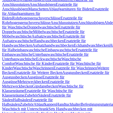
Anschlussstutzen
Anschlussbögen
Ersatzteile für
Anschlussbögen
Manschetten
Ablaufgarnituren für Bidets
Ersatzteile
für Ablaufgarnituren für
Bidets
Rohrbogengeruchsverschlüsse
Ersatzteile für
Rohrbogengeruchsverschlüsse
Anschlussstutzen
Anschlussbögen
Abde
für Waschtische
Doppelwaschtische
Ersatzteile für
Doppelwaschtische
Möbelwaschtische
Ersatzteile für
Möbelwaschtische
Aufsatzwaschtische
Ersatzteile für
Aufsatzwaschtische
Handwaschbecken
Ersatzteile für
Handwaschbecken
Aufsatzhandwaschbecken
Eckhandwaschbecken
H
für Halbeinbauwaschtische
Einbauwaschtische
Ersatzteile für
Einbauwaschtische
Unterbauwaschtische
Ersatzteile für
Unterbauwaschtische
Eckwaschtische
Waschtische
Comfort
Waschtische für Kinder
Ersatzteile für Waschtische für
Kinder
Waschtische
Waschrinnen
Ersatzteile für Waschrinnen
Weitere
Becken
Ersatzteile für Weitere Becken
Ausgussbecken
Ersatzteile für
Ausgussbecken
Ausgüsse
Ersatzteile für
Ausgüsse
Mehrzweckbecken
Ersatzteile für
Mehrzweckbecken
Gipsfangbecken
Waschtische für
Klassenräume
Ersatzteile für Waschtische für
Klassenräume
Zubehör
Säulen
Ersatzteile für
Säulen
Halbsäulen
Ersatzteile für
Halbsäulen
Zubehör
Ablaufkappen
Handtuchhalter
Befestigungsmateria
Waschtisch mit Unterschrank
Sets Handwaschbecken mit