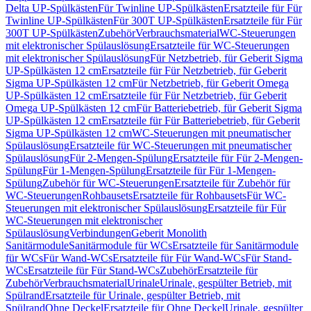
Delta UP-Spülkästen
Für Twinline UP-Spülkästen
Ersatzteile für Für
Twinline UP-Spülkästen
Für 300T UP-Spülkästen
Ersatzteile für Für
300T UP-Spülkästen
Zubehör
Verbrauchsmaterial
WC-Steuerungen
mit elektronischer Spülauslösung
Ersatzteile für WC-Steuerungen
mit elektronischer Spülauslösung
Für Netzbetrieb, für Geberit Sigma
UP-Spülkästen 12 cm
Ersatzteile für Für Netzbetrieb, für Geberit
Sigma UP-Spülkästen 12 cm
Für Netzbetrieb, für Geberit Omega
UP-Spülkästen 12 cm
Ersatzteile für Für Netzbetrieb, für Geberit
Omega UP-Spülkästen 12 cm
Für Batteriebetrieb, für Geberit Sigma
UP-Spülkästen 12 cm
Ersatzteile für Für Batteriebetrieb, für Geberit
Sigma UP-Spülkästen 12 cm
WC-Steuerungen mit pneumatischer
Spülauslösung
Ersatzteile für WC-Steuerungen mit pneumatischer
Spülauslösung
Für 2-Mengen-Spülung
Ersatzteile für Für 2-Mengen-
Spülung
Für 1-Mengen-Spülung
Ersatzteile für Für 1-Mengen-
Spülung
Zubehör für WC-Steuerungen
Ersatzteile für Zubehör für
WC-Steuerungen
Rohbausets
Ersatzteile für Rohbausets
Für WC-
Steuerungen mit elektronischer Spülauslösung
Ersatzteile für Für
WC-Steuerungen mit elektronischer
Spülauslösung
Verbindungen
Geberit Monolith
Sanitärmodule
Sanitärmodule für WCs
Ersatzteile für Sanitärmodule
für WCs
Für Wand-WCs
Ersatzteile für Für Wand-WCs
Für Stand-
WCs
Ersatzteile für Für Stand-WCs
Zubehör
Ersatzteile für
Zubehör
Verbrauchsmaterial
Urinale
Urinale, gespülter Betrieb, mit
Spülrand
Ersatzteile für Urinale, gespülter Betrieb, mit
Spülrand
Ohne Deckel
Ersatzteile für Ohne Deckel
Urinale, gespülter