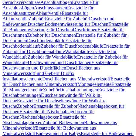
Geruchsverschlüsse
Anschlussbögen
Ersatzteile für
Anschlussbögen
Anschlussstutzen
Ersatzteile für
Anschlussstutzen
Ablaufventile
Ersatzteile für
Ablaufventile
Zubehör
Ersatzteile für Zubehör
Duschen und
Badewannen
Duschen
Bodenentwässerung für Duschen
Ersatzteile
für Bodenentwässerung für Duschen
Duschrinnen
Ersatzteile für
Duschrinnen
Zubehör für Duschrinnen
Ersatzteile für Zubehör für
Duschrinnen
Duschbodenabläufe
Ersatzteile für
Duschbodenabläufe
Zubehör für Duschbodenabläufe
Ersatzteile für
Zubehör für Duschbodenabläufe
Wandabläufe
Ersatzteile für
Wandabläufe
Zubehör für Wandabläufe
Ersatzteile für Zubehör für
Wandabläufe
Duschwannen und Duschflächen
Ersatzteile für
Duschwannen und Duschflächen
Duschflächen aus
Mineralwerkstoff und Geberit Duofix
Installationselemente
Duschflächen aus Mineralwerkstoff
Ersatzteile
für Duschflächen aus Mineralwerkstoff
Montageelemente
Ersatzteile
für Montageelemente
Zubehör
Duschabtrennungen
Ersatzteile für
Duschabtrennungen
Duschseitenwände für Walk-in-
Dusche
Ersatzteile für Duschseitenwände für Walk-in-
Dusche
Zubehör
Ersatzteile für Zubehör
Nischenablageboxen für
Duschen
Ersatzteile für Nischenablageboxen für
Duschen
Nischenablageboxen
Ersatzteile für
Nischenablageboxen
Zubehör
Badewannen
Badewannen aus
Mineralwerkstoff
Ersatzteile für Badewannen aus
Mineralwerkstoff
Badewannen für Babys
Ersatzteile für Badewannen