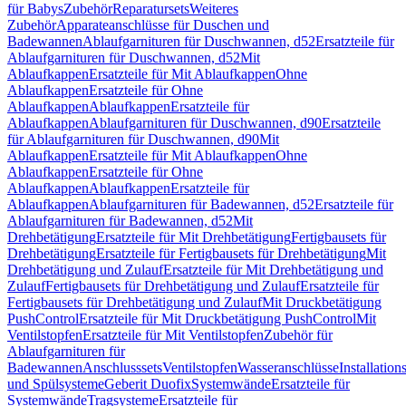
für Babys
Zubehör
Reparatursets
Weiteres
Zubehör
Apparateanschlüsse für Duschen und
Badewannen
Ablaufgarnituren für Duschwannen, d52
Ersatzteile für
Ablaufgarnituren für Duschwannen, d52
Mit
Ablaufkappen
Ersatzteile für Mit Ablaufkappen
Ohne
Ablaufkappen
Ersatzteile für Ohne
Ablaufkappen
Ablaufkappen
Ersatzteile für
Ablaufkappen
Ablaufgarnituren für Duschwannen, d90
Ersatzteile
für Ablaufgarnituren für Duschwannen, d90
Mit
Ablaufkappen
Ersatzteile für Mit Ablaufkappen
Ohne
Ablaufkappen
Ersatzteile für Ohne
Ablaufkappen
Ablaufkappen
Ersatzteile für
Ablaufkappen
Ablaufgarnituren für Badewannen, d52
Ersatzteile für
Ablaufgarnituren für Badewannen, d52
Mit
Drehbetätigung
Ersatzteile für Mit Drehbetätigung
Fertigbausets für
Drehbetätigung
Ersatzteile für Fertigbausets für Drehbetätigung
Mit
Drehbetätigung und Zulauf
Ersatzteile für Mit Drehbetätigung und
Zulauf
Fertigbausets für Drehbetätigung und Zulauf
Ersatzteile für
Fertigbausets für Drehbetätigung und Zulauf
Mit Druckbetätigung
PushControl
Ersatzteile für Mit Druckbetätigung PushControl
Mit
Ventilstopfen
Ersatzteile für Mit Ventilstopfen
Zubehör für
Ablaufgarnituren für
Badewannen
Anschlusssets
Ventilstopfen
Wasseranschlüsse
Installation
und Spülsysteme
Geberit Duofix
Systemwände
Ersatzteile für
Systemwände
Tragsysteme
Ersatzteile für