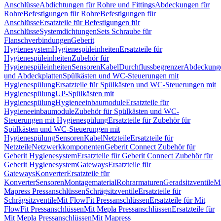
Anschlüsse
Abdichtungen für Rohre und Fittings
Abdeckungen für
Rohre
Befestigungen für Rohre
Befestigungen für
Anschlüsse
Ersatzteile für Befestigungen für
Anschlüsse
Systemdichtungen
Sets Schraube für
Flanschverbindungen
Geberit
Hygienesystem
Hygienespüleinheiten
Ersatzteile für
Hygienespüleinheiten
Zubehör für
Hygienespüleinheiten
Sensoren
Kabel
Durchflussbegrenzer
Abdeckung
und Abdeckplatten
Spülkästen und WC-Steuerungen mit
Hygienespülung
Ersatzteile für Spülkästen und WC-Steuerungen mit
Hygienespülung
UP-Spülkästen mit
Hygienespülung
Hygieneeinbaumodule
Ersatzteile für
Hygieneeinbaumodule
Zubehör für Spülkästen und WC-
Steuerungen mit Hygienespülung
Ersatzteile für Zubehör für
Spülkästen und WC-Steuerungen mit
Hygienespülung
Sensoren
Kabel
Netzteile
Ersatzteile für
Netzteile
Netzwerkkomponenten
Geberit Connect Zubehör für
Geberit Hygienesystem
Ersatzteile für Geberit Connect Zubehör für
Geberit Hygienesystem
Gateways
Ersatzteile für
Gateways
Konverter
Ersatzteile für
Konverter
Sensoren
Montagematerial
Rohrarmaturen
Geradsitzventile
Mi
Mapress Pressanschlüssen
Schrägsitzventile
Ersatzteile für
Schrägsitzventile
Mit FlowFit Pressanschlüssen
Ersatzteile für Mit
FlowFit Pressanschlüssen
Mit Mepla Pressanschlüssen
Ersatzteile für
Mit Mepla Pressanschlüssen
Mit Mapress