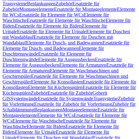
Tragsysteme
Beplankungen
Zubehör
Ersatzteile für
Zubehör
Montageelemente
Ersatzteile für Montageelemente
Elemente
für WCs
Ersatzteile für Elemente für WCs
Elemente für
Waschtische
Ersatzteile für Elemente für Waschtische
Elemente für
Bidets
Ersatzteile für Elemente für Bidets
Elemente für
Urinale
Ersatzteile für Elemente für Urinale
Elemente für Duschen
mit Wandablauf
Ersatzteile für Elemente für Duschen mit
Wandablauf
Elemente für Dusch- und Badewannen
Ersatzteile für
Elemente für Dusch- und Badewannen
Elemente für
Duschtrennwände
Ersatzteile für Elemente für
Duschtrennwände
Elemente für Ausgussbecken
Ersatzteile für
Elemente für Ausgussbecken
Elemente für Armaturen
Ersatzteile für
Elemente für Armaturen
Elemente für Waschmaschinen und
Geschirrspüler
Ersatzteile für Elemente für Waschmaschinen und
Geschirrspüler
Elemente für Konsollasten
Ersatzteile für Elemente für
Konsollasten
Elemente für Küchenspülen
Ersatzteile für Elemente für
Küchenspülen
Zubehör
Ersatzteile für Zubehör
Geberit
GIS
Systemwände
Ersatzteile für Systemwände
Tragsysteme
Zubehör
für Vorfertigung
Ersatzteile für Zubehör für Vorfertigung
Zubehör für
Schalldämmung
Beplankungen
Montageelemente
Ersatzteile für
Montageelemente
Elemente für WCs
Ersatzteile für Elemente für
WCs
Elemente für Waschtische
Ersatzteile für Elemente für
Waschtische
Elemente für Bidets
Ersatzteile für Elemente für
Bidets
Elemente für Urinale
Ersatzteile für Elemente für
Urinale
Elemente für Duschen mit Wandablauf
Ersatzteile für