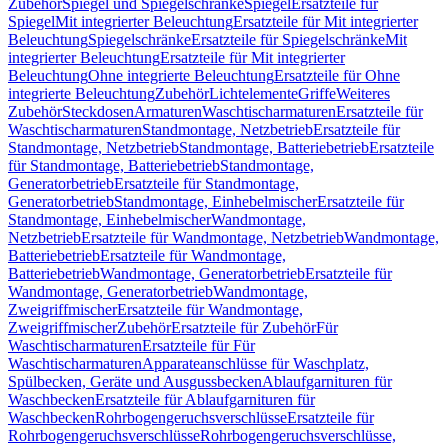
Zubehör
Spiegel und Spiegelschränke
Spiegel
Ersatzteile für
Spiegel
Mit integrierter Beleuchtung
Ersatzteile für Mit integrierter
Beleuchtung
Spiegelschränke
Ersatzteile für Spiegelschränke
Mit
integrierter Beleuchtung
Ersatzteile für Mit integrierter
Beleuchtung
Ohne integrierte Beleuchtung
Ersatzteile für Ohne
integrierte Beleuchtung
Zubehör
Lichtelemente
Griffe
Weiteres
Zubehör
Steckdosen
Armaturen
Waschtischarmaturen
Ersatzteile für
Waschtischarmaturen
Standmontage, Netzbetrieb
Ersatzteile für
Standmontage, Netzbetrieb
Standmontage, Batteriebetrieb
Ersatzteile
für Standmontage, Batteriebetrieb
Standmontage,
Generatorbetrieb
Ersatzteile für Standmontage,
Generatorbetrieb
Standmontage, Einhebelmischer
Ersatzteile für
Standmontage, Einhebelmischer
Wandmontage,
Netzbetrieb
Ersatzteile für Wandmontage, Netzbetrieb
Wandmontage,
Batteriebetrieb
Ersatzteile für Wandmontage,
Batteriebetrieb
Wandmontage, Generatorbetrieb
Ersatzteile für
Wandmontage, Generatorbetrieb
Wandmontage,
Zweigriffmischer
Ersatzteile für Wandmontage,
Zweigriffmischer
Zubehör
Ersatzteile für Zubehör
Für
Waschtischarmaturen
Ersatzteile für Für
Waschtischarmaturen
Apparateanschlüsse für Waschplatz,
Spülbecken, Geräte und Ausgussbecken
Ablaufgarnituren für
Waschbecken
Ersatzteile für Ablaufgarnituren für
Waschbecken
Rohrbogengeruchsverschlüsse
Ersatzteile für
Rohrbogengeruchsverschlüsse
Rohrbogengeruchsverschlüsse,