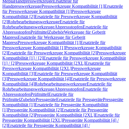
Mepla
Handpresswerkzeuge
Ersatzteile für
Handpresswerkzeuge
Presswerkzeuge Kompatibilität [1]
Ersatzteile
für Presswerkzeuge Kompatibilität [1]
Presswerkzeuge
Kompatibilität [2]
Ersatzteile für Presswerkzeuge Kompatibilität
[2]
Rohrbearbeitungswerkzeuge
Ersatzteile für
Rohrbearbeitungswerkzeuge
Abpressstopfen
Ersatzteile für
Abpressstopfen
Prüfmittel
Zubehör
Werkzeuge für Geberit
Mapress
Ersatzteile für Werkzeuge für Geberit
Mapress
Presswerkzeuge Kompatibilität [1]
Ersatzteile für
Presswerkzeuge Kompatibilität [1]
Presswerkzeuge Kompatibilität
[2]
Ersatzteile für Presswerkzeuge Kompatibilität [2]
Presswerkzeuge
Kompatibilität [1] / [2]
Ersatzteile für Presswerkzeuge Kompatibilität
[1] / [2]
Presswerkzeuge Kompatibilität [2XL]
Ersatzteile für
Presswerkzeuge Kompatibilität [2XL]
Presswerkzeuge
Kompatibilität [3]
Ersatzteile für Presswerkzeuge Kompatibilität
[3]
Presswerkzeuge Kompatibilität [4]
Ersatzteile für Presswerkzeuge
Kompatibilität [4]
Rohrbearbeitungswerkzeuge
Ersatzteile für
Rohrbearbeitungswerkzeuge
Abpressstopfen
Ersatzteile für
Abpressstopfen
Prüfmittel
Ersatzteile für
Prüfmittel
Zubehör
Pressgeräte
Ersatzteile für Pressgeräte
Pressgeräte
Kompatibilität [1]
Ersatzteile für Pressgeräte Kompatibilität
[1]
Pressgeräte Kompatibilität [2]
Ersatzteile für Pressgeräte
Kompatibilität [2]
Pressgeräte Kompatibilität [2XL]
Ersatzteile für
Pressgeräte Kompatibilität [2XL]
Pressgeräte Kompatibilität [4] /
[2]
Ersatzteile für Pressgeräte Kompatibilität [4] /