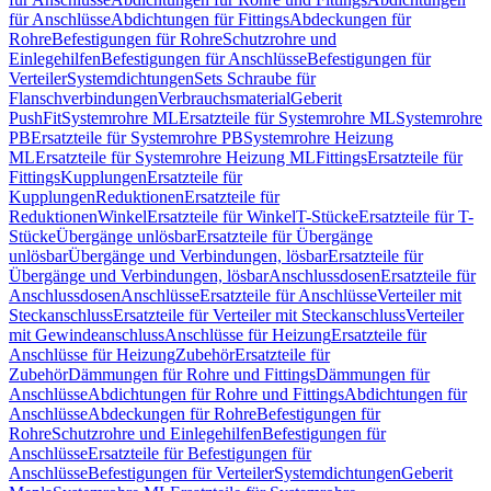
für Anschlüsse
Abdichtungen für Fittings
Abdeckungen für
Rohre
Befestigungen für Rohre
Schutzrohre und
Einlegehilfen
Befestigungen für Anschlüsse
Befestigungen für
Verteiler
Systemdichtungen
Sets Schraube für
Flanschverbindungen
Verbrauchsmaterial
Geberit
PushFit
Systemrohre ML
Ersatzteile für Systemrohre ML
Systemrohre
PB
Ersatzteile für Systemrohre PB
Systemrohre Heizung
ML
Ersatzteile für Systemrohre Heizung ML
Fittings
Ersatzteile für
Fittings
Kupplungen
Ersatzteile für
Kupplungen
Reduktionen
Ersatzteile für
Reduktionen
Winkel
Ersatzteile für Winkel
T-Stücke
Ersatzteile für T-
Stücke
Übergänge unlösbar
Ersatzteile für Übergänge
unlösbar
Übergänge und Verbindungen, lösbar
Ersatzteile für
Übergänge und Verbindungen, lösbar
Anschlussdosen
Ersatzteile für
Anschlussdosen
Anschlüsse
Ersatzteile für Anschlüsse
Verteiler mit
Steckanschluss
Ersatzteile für Verteiler mit Steckanschluss
Verteiler
mit Gewindeanschluss
Anschlüsse für Heizung
Ersatzteile für
Anschlüsse für Heizung
Zubehör
Ersatzteile für
Zubehör
Dämmungen für Rohre und Fittings
Dämmungen für
Anschlüsse
Abdichtungen für Rohre und Fittings
Abdichtungen für
Anschlüsse
Abdeckungen für Rohre
Befestigungen für
Rohre
Schutzrohre und Einlegehilfen
Befestigungen für
Anschlüsse
Ersatzteile für Befestigungen für
Anschlüsse
Befestigungen für Verteiler
Systemdichtungen
Geberit