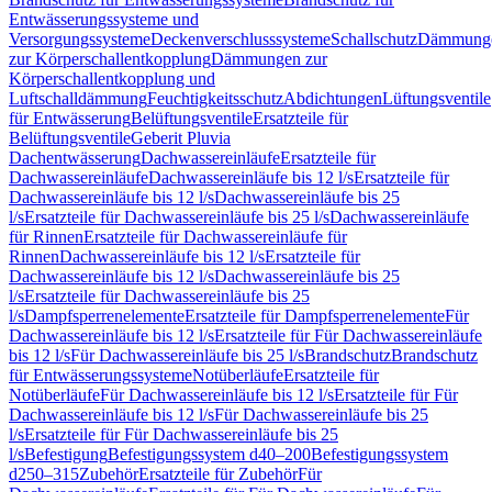
Entwässerungssysteme und
Versorgungssysteme
Deckenverschlusssysteme
Schallschutz
Dämmung
zur Körperschallentkopplung
Dämmungen zur
Körperschallentkopplung und
Luftschalldämmung
Feuchtigkeitsschutz
Abdichtungen
Lüftungsventile
für Entwässerung
Belüftungsventile
Ersatzteile für
Belüftungsventile
Geberit Pluvia
Dachentwässerung
Dachwassereinläufe
Ersatzteile für
Dachwassereinläufe
Dachwassereinläufe bis 12 l/s
Ersatzteile für
Dachwassereinläufe bis 12 l/s
Dachwassereinläufe bis 25
l/s
Ersatzteile für Dachwassereinläufe bis 25 l/s
Dachwassereinläufe
für Rinnen
Ersatzteile für Dachwassereinläufe für
Rinnen
Dachwassereinläufe bis 12 l/s
Ersatzteile für
Dachwassereinläufe bis 12 l/s
Dachwassereinläufe bis 25
l/s
Ersatzteile für Dachwassereinläufe bis 25
l/s
Dampfsperrenelemente
Ersatzteile für Dampfsperrenelemente
Für
Dachwassereinläufe bis 12 l/s
Ersatzteile für Für Dachwassereinläufe
bis 12 l/s
Für Dachwassereinläufe bis 25 l/s
Brandschutz
Brandschutz
für Entwässerungssysteme
Notüberläufe
Ersatzteile für
Notüberläufe
Für Dachwassereinläufe bis 12 l/s
Ersatzteile für Für
Dachwassereinläufe bis 12 l/s
Für Dachwassereinläufe bis 25
l/s
Ersatzteile für Für Dachwassereinläufe bis 25
l/s
Befestigung
Befestigungssystem d40–200
Befestigungssystem
d250–315
Zubehör
Ersatzteile für Zubehör
Für