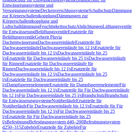
Entwässerungssysteme und
Versorgungssysteme
Deckenverschlusssysteme
Schallschutz
Dämmung
zur Körperschallentkopplung
Dämmungen zur
Körperschallentkopplung und
Luftschalldämmung
Feuchtigkeitsschutz
Abdichtungen
Lüftungsventile
für Entwässerung
Belüftungsventile
Ersatzteile für
Belüftungsventile
Geberit Pluvia
Dachentwässerung
Dachwassereinläufe
Ersatzteile für
Dachwassereinläufe
Dachwassereinläufe bis 12 l/s
Ersatzteile für
Dachwassereinläufe bis 12 l/s
Dachwassereinläufe bis 25
l/s
Ersatzteile für Dachwassereinläufe bis 25 l/s
Dachwassereinläufe
für Rinnen
Ersatzteile für Dachwassereinläufe für
Rinnen
Dachwassereinläufe bis 12 l/s
Ersatzteile für
Dachwassereinläufe bis 12 l/s
Dachwassereinläufe bis 25
l/s
Ersatzteile für Dachwassereinläufe bis 25
l/s
Dampfsperrenelemente
Ersatzteile für Dampfsperrenelemente
Für
Dachwassereinläufe bis 12 l/s
Ersatzteile für Für Dachwassereinläufe
bis 12 l/s
Für Dachwassereinläufe bis 25 l/s
Brandschutz
Brandschutz
für Entwässerungssysteme
Notüberläufe
Ersatzteile für
Notüberläufe
Für Dachwassereinläufe bis 12 l/s
Ersatzteile für Für
Dachwassereinläufe bis 12 l/s
Für Dachwassereinläufe bis 25
l/s
Ersatzteile für Für Dachwassereinläufe bis 25
l/s
Befestigung
Befestigungssystem d40–200
Befestigungssystem
d250–315
Zubehör
Ersatzteile für Zubehör
Für