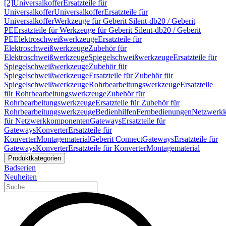
[2]
Universalkoffer
Ersatzteile für
Universalkoffer
Universalkoffer
Ersatzteile für
Universalkoffer
Werkzeuge für Geberit Silent-db20 / Geberit
PE
Ersatzteile für Werkzeuge für Geberit Silent-db20 / Geberit
PE
Elektroschweißwerkzeuge
Ersatzteile für
Elektroschweißwerkzeuge
Zubehör für
Elektroschweißwerkzeuge
Spiegelschweißwerkzeuge
Ersatzteile für
Spiegelschweißwerkzeuge
Zubehör für
Spiegelschweißwerkzeuge
Ersatzteile für Zubehör für
Spiegelschweißwerkzeuge
Rohrbearbeitungswerkzeuge
Ersatzteile
für Rohrbearbeitungswerkzeuge
Zubehör für
Rohrbearbeitungswerkzeuge
Ersatzteile für Zubehör für
Rohrbearbeitungswerkzeuge
Bedienhilfen
Fernbedienungen
Netzwerk
für Netzwerkkomponenten
Gateways
Ersatzteile für
Gateways
Konverter
Ersatzteile für
Konverter
Montagematerial
Geberit Connect
Gateways
Ersatzteile für
Gateways
Konverter
Ersatzteile für Konverter
Montagematerial
Produktkategorien
Badserien
Neuheiten