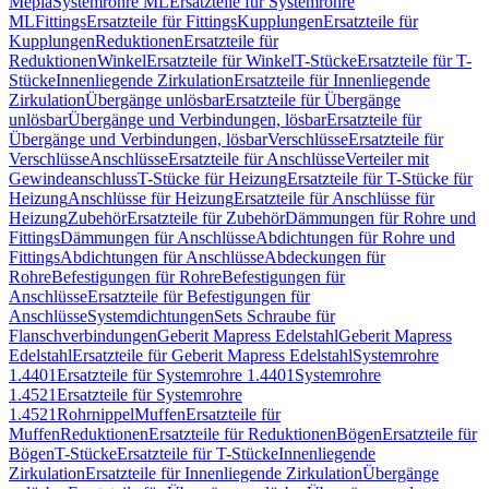
Mepla
Systemrohre ML
Ersatzteile für Systemrohre
ML
Fittings
Ersatzteile für Fittings
Kupplungen
Ersatzteile für
Kupplungen
Reduktionen
Ersatzteile für
Reduktionen
Winkel
Ersatzteile für Winkel
T-Stücke
Ersatzteile für T-
Stücke
Innenliegende Zirkulation
Ersatzteile für Innenliegende
Zirkulation
Übergänge unlösbar
Ersatzteile für Übergänge
unlösbar
Übergänge und Verbindungen, lösbar
Ersatzteile für
Übergänge und Verbindungen, lösbar
Verschlüsse
Ersatzteile für
Verschlüsse
Anschlüsse
Ersatzteile für Anschlüsse
Verteiler mit
Gewindeanschluss
T-Stücke für Heizung
Ersatzteile für T-Stücke für
Heizung
Anschlüsse für Heizung
Ersatzteile für Anschlüsse für
Heizung
Zubehör
Ersatzteile für Zubehör
Dämmungen für Rohre und
Fittings
Dämmungen für Anschlüsse
Abdichtungen für Rohre und
Fittings
Abdichtungen für Anschlüsse
Abdeckungen für
Rohre
Befestigungen für Rohre
Befestigungen für
Anschlüsse
Ersatzteile für Befestigungen für
Anschlüsse
Systemdichtungen
Sets Schraube für
Flanschverbindungen
Geberit Mapress Edelstahl
Geberit Mapress
Edelstahl
Ersatzteile für Geberit Mapress Edelstahl
Systemrohre
1.4401
Ersatzteile für Systemrohre 1.4401
Systemrohre
1.4521
Ersatzteile für Systemrohre
1.4521
Rohrnippel
Muffen
Ersatzteile für
Muffen
Reduktionen
Ersatzteile für Reduktionen
Bögen
Ersatzteile für
Bögen
T-Stücke
Ersatzteile für T-Stücke
Innenliegende
Zirkulation
Ersatzteile für Innenliegende Zirkulation
Übergänge