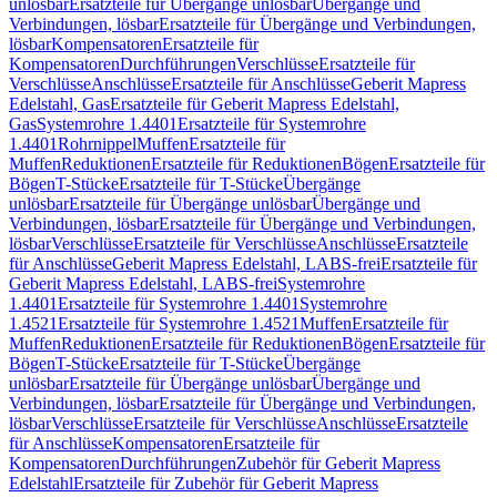
unlösbar
Ersatzteile für Übergänge unlösbar
Übergänge und
Verbindungen, lösbar
Ersatzteile für Übergänge und Verbindungen,
lösbar
Kompensatoren
Ersatzteile für
Kompensatoren
Durchführungen
Verschlüsse
Ersatzteile für
Verschlüsse
Anschlüsse
Ersatzteile für Anschlüsse
Geberit Mapress
Edelstahl, Gas
Ersatzteile für Geberit Mapress Edelstahl,
Gas
Systemrohre 1.4401
Ersatzteile für Systemrohre
1.4401
Rohrnippel
Muffen
Ersatzteile für
Muffen
Reduktionen
Ersatzteile für Reduktionen
Bögen
Ersatzteile für
Bögen
T-Stücke
Ersatzteile für T-Stücke
Übergänge
unlösbar
Ersatzteile für Übergänge unlösbar
Übergänge und
Verbindungen, lösbar
Ersatzteile für Übergänge und Verbindungen,
lösbar
Verschlüsse
Ersatzteile für Verschlüsse
Anschlüsse
Ersatzteile
für Anschlüsse
Geberit Mapress Edelstahl, LABS-frei
Ersatzteile für
Geberit Mapress Edelstahl, LABS-frei
Systemrohre
1.4401
Ersatzteile für Systemrohre 1.4401
Systemrohre
1.4521
Ersatzteile für Systemrohre 1.4521
Muffen
Ersatzteile für
Muffen
Reduktionen
Ersatzteile für Reduktionen
Bögen
Ersatzteile für
Bögen
T-Stücke
Ersatzteile für T-Stücke
Übergänge
unlösbar
Ersatzteile für Übergänge unlösbar
Übergänge und
Verbindungen, lösbar
Ersatzteile für Übergänge und Verbindungen,
lösbar
Verschlüsse
Ersatzteile für Verschlüsse
Anschlüsse
Ersatzteile
für Anschlüsse
Kompensatoren
Ersatzteile für
Kompensatoren
Durchführungen
Zubehör für Geberit Mapress
Edelstahl
Ersatzteile für Zubehör für Geberit Mapress