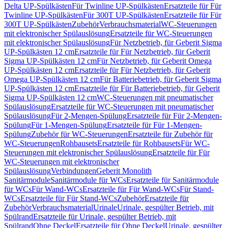
Delta UP-Spülkästen
Für Twinline UP-Spülkästen
Ersatzteile für Für
Twinline UP-Spülkästen
Für 300T UP-Spülkästen
Ersatzteile für Für
300T UP-Spülkästen
Zubehör
Verbrauchsmaterial
WC-Steuerungen
mit elektronischer Spülauslösung
Ersatzteile für WC-Steuerungen
mit elektronischer Spülauslösung
Für Netzbetrieb, für Geberit Sigma
UP-Spülkästen 12 cm
Ersatzteile für Für Netzbetrieb, für Geberit
Sigma UP-Spülkästen 12 cm
Für Netzbetrieb, für Geberit Omega
UP-Spülkästen 12 cm
Ersatzteile für Für Netzbetrieb, für Geberit
Omega UP-Spülkästen 12 cm
Für Batteriebetrieb, für Geberit Sigma
UP-Spülkästen 12 cm
Ersatzteile für Für Batteriebetrieb, für Geberit
Sigma UP-Spülkästen 12 cm
WC-Steuerungen mit pneumatischer
Spülauslösung
Ersatzteile für WC-Steuerungen mit pneumatischer
Spülauslösung
Für 2-Mengen-Spülung
Ersatzteile für Für 2-Mengen-
Spülung
Für 1-Mengen-Spülung
Ersatzteile für Für 1-Mengen-
Spülung
Zubehör für WC-Steuerungen
Ersatzteile für Zubehör für
WC-Steuerungen
Rohbausets
Ersatzteile für Rohbausets
Für WC-
Steuerungen mit elektronischer Spülauslösung
Ersatzteile für Für
WC-Steuerungen mit elektronischer
Spülauslösung
Verbindungen
Geberit Monolith
Sanitärmodule
Sanitärmodule für WCs
Ersatzteile für Sanitärmodule
für WCs
Für Wand-WCs
Ersatzteile für Für Wand-WCs
Für Stand-
WCs
Ersatzteile für Für Stand-WCs
Zubehör
Ersatzteile für
Zubehör
Verbrauchsmaterial
Urinale
Urinale, gespülter Betrieb, mit
Spülrand
Ersatzteile für Urinale, gespülter Betrieb, mit
Spülrand
Ohne Deckel
Ersatzteile für Ohne Deckel
Urinale, gespülter