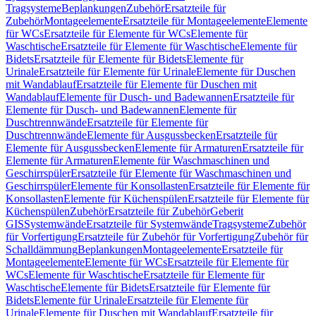
Tragsysteme
Beplankungen
Zubehör
Ersatzteile für
Zubehör
Montageelemente
Ersatzteile für Montageelemente
Elemente
für WCs
Ersatzteile für Elemente für WCs
Elemente für
Waschtische
Ersatzteile für Elemente für Waschtische
Elemente für
Bidets
Ersatzteile für Elemente für Bidets
Elemente für
Urinale
Ersatzteile für Elemente für Urinale
Elemente für Duschen
mit Wandablauf
Ersatzteile für Elemente für Duschen mit
Wandablauf
Elemente für Dusch- und Badewannen
Ersatzteile für
Elemente für Dusch- und Badewannen
Elemente für
Duschtrennwände
Ersatzteile für Elemente für
Duschtrennwände
Elemente für Ausgussbecken
Ersatzteile für
Elemente für Ausgussbecken
Elemente für Armaturen
Ersatzteile für
Elemente für Armaturen
Elemente für Waschmaschinen und
Geschirrspüler
Ersatzteile für Elemente für Waschmaschinen und
Geschirrspüler
Elemente für Konsollasten
Ersatzteile für Elemente für
Konsollasten
Elemente für Küchenspülen
Ersatzteile für Elemente für
Küchenspülen
Zubehör
Ersatzteile für Zubehör
Geberit
GIS
Systemwände
Ersatzteile für Systemwände
Tragsysteme
Zubehör
für Vorfertigung
Ersatzteile für Zubehör für Vorfertigung
Zubehör für
Schalldämmung
Beplankungen
Montageelemente
Ersatzteile für
Montageelemente
Elemente für WCs
Ersatzteile für Elemente für
WCs
Elemente für Waschtische
Ersatzteile für Elemente für
Waschtische
Elemente für Bidets
Ersatzteile für Elemente für
Bidets
Elemente für Urinale
Ersatzteile für Elemente für
Urinale
Elemente für Duschen mit Wandablauf
Ersatzteile für