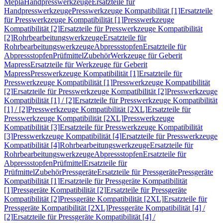
Mepla
Handpresswerkzeuge
Ersatzteile für
Handpresswerkzeuge
Presswerkzeuge Kompatibilität [1]
Ersatzteile
für Presswerkzeuge Kompatibilität [1]
Presswerkzeuge
Kompatibilität [2]
Ersatzteile für Presswerkzeuge Kompatibilität
[2]
Rohrbearbeitungswerkzeuge
Ersatzteile für
Rohrbearbeitungswerkzeuge
Abpressstopfen
Ersatzteile für
Abpressstopfen
Prüfmittel
Zubehör
Werkzeuge für Geberit
Mapress
Ersatzteile für Werkzeuge für Geberit
Mapress
Presswerkzeuge Kompatibilität [1]
Ersatzteile für
Presswerkzeuge Kompatibilität [1]
Presswerkzeuge Kompatibilität
[2]
Ersatzteile für Presswerkzeuge Kompatibilität [2]
Presswerkzeuge
Kompatibilität [1] / [2]
Ersatzteile für Presswerkzeuge Kompatibilität
[1] / [2]
Presswerkzeuge Kompatibilität [2XL]
Ersatzteile für
Presswerkzeuge Kompatibilität [2XL]
Presswerkzeuge
Kompatibilität [3]
Ersatzteile für Presswerkzeuge Kompatibilität
[3]
Presswerkzeuge Kompatibilität [4]
Ersatzteile für Presswerkzeuge
Kompatibilität [4]
Rohrbearbeitungswerkzeuge
Ersatzteile für
Rohrbearbeitungswerkzeuge
Abpressstopfen
Ersatzteile für
Abpressstopfen
Prüfmittel
Ersatzteile für
Prüfmittel
Zubehör
Pressgeräte
Ersatzteile für Pressgeräte
Pressgeräte
Kompatibilität [1]
Ersatzteile für Pressgeräte Kompatibilität
[1]
Pressgeräte Kompatibilität [2]
Ersatzteile für Pressgeräte
Kompatibilität [2]
Pressgeräte Kompatibilität [2XL]
Ersatzteile für
Pressgeräte Kompatibilität [2XL]
Pressgeräte Kompatibilität [4] /
[2]
Ersatzteile für Pressgeräte Kompatibilität [4] /