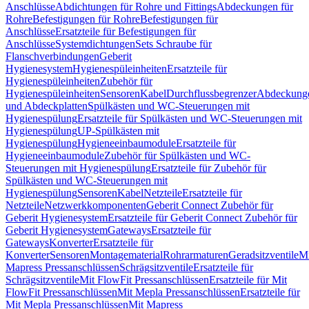
Anschlüsse
Abdichtungen für Rohre und Fittings
Abdeckungen für
Rohre
Befestigungen für Rohre
Befestigungen für
Anschlüsse
Ersatzteile für Befestigungen für
Anschlüsse
Systemdichtungen
Sets Schraube für
Flanschverbindungen
Geberit
Hygienesystem
Hygienespüleinheiten
Ersatzteile für
Hygienespüleinheiten
Zubehör für
Hygienespüleinheiten
Sensoren
Kabel
Durchflussbegrenzer
Abdeckung
und Abdeckplatten
Spülkästen und WC-Steuerungen mit
Hygienespülung
Ersatzteile für Spülkästen und WC-Steuerungen mit
Hygienespülung
UP-Spülkästen mit
Hygienespülung
Hygieneeinbaumodule
Ersatzteile für
Hygieneeinbaumodule
Zubehör für Spülkästen und WC-
Steuerungen mit Hygienespülung
Ersatzteile für Zubehör für
Spülkästen und WC-Steuerungen mit
Hygienespülung
Sensoren
Kabel
Netzteile
Ersatzteile für
Netzteile
Netzwerkkomponenten
Geberit Connect Zubehör für
Geberit Hygienesystem
Ersatzteile für Geberit Connect Zubehör für
Geberit Hygienesystem
Gateways
Ersatzteile für
Gateways
Konverter
Ersatzteile für
Konverter
Sensoren
Montagematerial
Rohrarmaturen
Geradsitzventile
Mi
Mapress Pressanschlüssen
Schrägsitzventile
Ersatzteile für
Schrägsitzventile
Mit FlowFit Pressanschlüssen
Ersatzteile für Mit
FlowFit Pressanschlüssen
Mit Mepla Pressanschlüssen
Ersatzteile für
Mit Mepla Pressanschlüssen
Mit Mapress