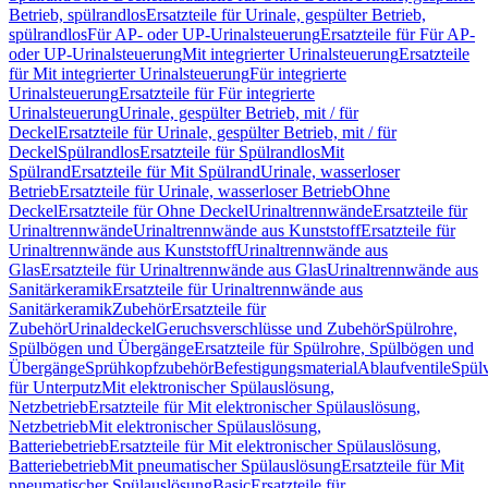
Betrieb, spülrandlos
Ersatzteile für Urinale, gespülter Betrieb,
spülrandlos
Für AP- oder UP-Urinalsteuerung
Ersatzteile für Für AP-
oder UP-Urinalsteuerung
Mit integrierter Urinalsteuerung
Ersatzteile
für Mit integrierter Urinalsteuerung
Für integrierte
Urinalsteuerung
Ersatzteile für Für integrierte
Urinalsteuerung
Urinale, gespülter Betrieb, mit / für
Deckel
Ersatzteile für Urinale, gespülter Betrieb, mit / für
Deckel
Spülrandlos
Ersatzteile für Spülrandlos
Mit
Spülrand
Ersatzteile für Mit Spülrand
Urinale, wasserloser
Betrieb
Ersatzteile für Urinale, wasserloser Betrieb
Ohne
Deckel
Ersatzteile für Ohne Deckel
Urinaltrennwände
Ersatzteile für
Urinaltrennwände
Urinaltrennwände aus Kunststoff
Ersatzteile für
Urinaltrennwände aus Kunststoff
Urinaltrennwände aus
Glas
Ersatzteile für Urinaltrennwände aus Glas
Urinaltrennwände aus
Sanitärkeramik
Ersatzteile für Urinaltrennwände aus
Sanitärkeramik
Zubehör
Ersatzteile für
Zubehör
Urinaldeckel
Geruchsverschlüsse und Zubehör
Spülrohre,
Spülbögen und Übergänge
Ersatzteile für Spülrohre, Spülbögen und
Übergänge
Sprühkopfzubehör
Befestigungsmaterial
Ablaufventile
Spülv
für Unterputz
Mit elektronischer Spülauslösung,
Netzbetrieb
Ersatzteile für Mit elektronischer Spülauslösung,
Netzbetrieb
Mit elektronischer Spülauslösung,
Batteriebetrieb
Ersatzteile für Mit elektronischer Spülauslösung,
Batteriebetrieb
Mit pneumatischer Spülauslösung
Ersatzteile für Mit
pneumatischer Spülauslösung
Basic
Ersatzteile für