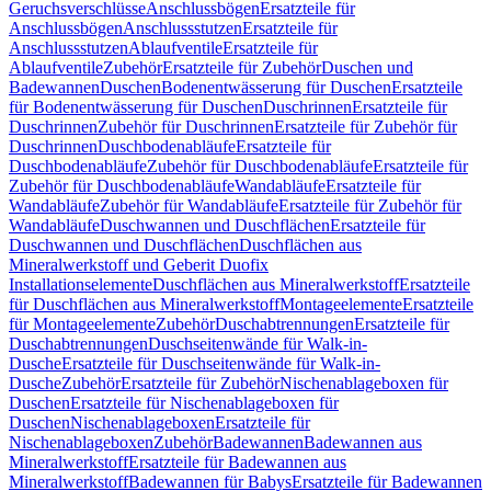
Geruchsverschlüsse
Anschlussbögen
Ersatzteile für
Anschlussbögen
Anschlussstutzen
Ersatzteile für
Anschlussstutzen
Ablaufventile
Ersatzteile für
Ablaufventile
Zubehör
Ersatzteile für Zubehör
Duschen und
Badewannen
Duschen
Bodenentwässerung für Duschen
Ersatzteile
für Bodenentwässerung für Duschen
Duschrinnen
Ersatzteile für
Duschrinnen
Zubehör für Duschrinnen
Ersatzteile für Zubehör für
Duschrinnen
Duschbodenabläufe
Ersatzteile für
Duschbodenabläufe
Zubehör für Duschbodenabläufe
Ersatzteile für
Zubehör für Duschbodenabläufe
Wandabläufe
Ersatzteile für
Wandabläufe
Zubehör für Wandabläufe
Ersatzteile für Zubehör für
Wandabläufe
Duschwannen und Duschflächen
Ersatzteile für
Duschwannen und Duschflächen
Duschflächen aus
Mineralwerkstoff und Geberit Duofix
Installationselemente
Duschflächen aus Mineralwerkstoff
Ersatzteile
für Duschflächen aus Mineralwerkstoff
Montageelemente
Ersatzteile
für Montageelemente
Zubehör
Duschabtrennungen
Ersatzteile für
Duschabtrennungen
Duschseitenwände für Walk-in-
Dusche
Ersatzteile für Duschseitenwände für Walk-in-
Dusche
Zubehör
Ersatzteile für Zubehör
Nischenablageboxen für
Duschen
Ersatzteile für Nischenablageboxen für
Duschen
Nischenablageboxen
Ersatzteile für
Nischenablageboxen
Zubehör
Badewannen
Badewannen aus
Mineralwerkstoff
Ersatzteile für Badewannen aus
Mineralwerkstoff
Badewannen für Babys
Ersatzteile für Badewannen