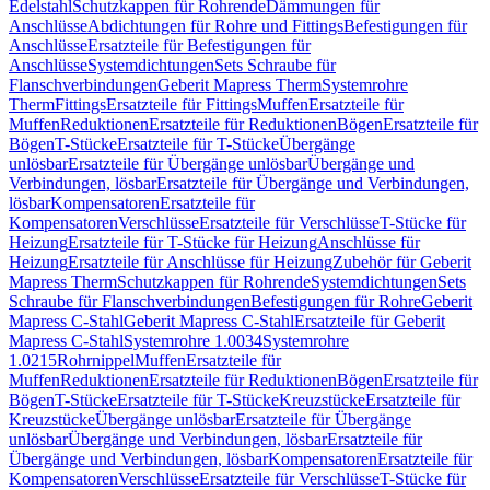
Edelstahl
Schutzkappen für Rohrende
Dämmungen für
Anschlüsse
Abdichtungen für Rohre und Fittings
Befestigungen für
Anschlüsse
Ersatzteile für Befestigungen für
Anschlüsse
Systemdichtungen
Sets Schraube für
Flanschverbindungen
Geberit Mapress Therm
Systemrohre
Therm
Fittings
Ersatzteile für Fittings
Muffen
Ersatzteile für
Muffen
Reduktionen
Ersatzteile für Reduktionen
Bögen
Ersatzteile für
Bögen
T-Stücke
Ersatzteile für T-Stücke
Übergänge
unlösbar
Ersatzteile für Übergänge unlösbar
Übergänge und
Verbindungen, lösbar
Ersatzteile für Übergänge und Verbindungen,
lösbar
Kompensatoren
Ersatzteile für
Kompensatoren
Verschlüsse
Ersatzteile für Verschlüsse
T-Stücke für
Heizung
Ersatzteile für T-Stücke für Heizung
Anschlüsse für
Heizung
Ersatzteile für Anschlüsse für Heizung
Zubehör für Geberit
Mapress Therm
Schutzkappen für Rohrende
Systemdichtungen
Sets
Schraube für Flanschverbindungen
Befestigungen für Rohre
Geberit
Mapress C-Stahl
Geberit Mapress C-Stahl
Ersatzteile für Geberit
Mapress C-Stahl
Systemrohre 1.0034
Systemrohre
1.0215
Rohrnippel
Muffen
Ersatzteile für
Muffen
Reduktionen
Ersatzteile für Reduktionen
Bögen
Ersatzteile für
Bögen
T-Stücke
Ersatzteile für T-Stücke
Kreuzstücke
Ersatzteile für
Kreuzstücke
Übergänge unlösbar
Ersatzteile für Übergänge
unlösbar
Übergänge und Verbindungen, lösbar
Ersatzteile für
Übergänge und Verbindungen, lösbar
Kompensatoren
Ersatzteile für
Kompensatoren
Verschlüsse
Ersatzteile für Verschlüsse
T-Stücke für