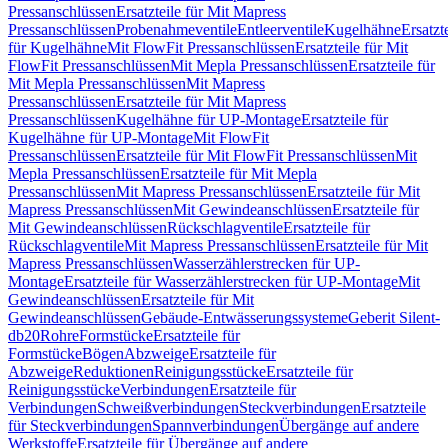
Pressanschlüssen
Ersatzteile für Mit Mapress
Pressanschlüssen
Probenahmeventile
Entleerventile
Kugelhähne
Ersatzt
für Kugelhähne
Mit FlowFit Pressanschlüssen
Ersatzteile für Mit
FlowFit Pressanschlüssen
Mit Mepla Pressanschlüssen
Ersatzteile für
Mit Mepla Pressanschlüssen
Mit Mapress
Pressanschlüssen
Ersatzteile für Mit Mapress
Pressanschlüssen
Kugelhähne für UP-Montage
Ersatzteile für
Kugelhähne für UP-Montage
Mit FlowFit
Pressanschlüssen
Ersatzteile für Mit FlowFit Pressanschlüssen
Mit
Mepla Pressanschlüssen
Ersatzteile für Mit Mepla
Pressanschlüssen
Mit Mapress Pressanschlüssen
Ersatzteile für Mit
Mapress Pressanschlüssen
Mit Gewindeanschlüssen
Ersatzteile für
Mit Gewindeanschlüssen
Rückschlagventile
Ersatzteile für
Rückschlagventile
Mit Mapress Pressanschlüssen
Ersatzteile für Mit
Mapress Pressanschlüssen
Wasserzählerstrecken für UP-
Montage
Ersatzteile für Wasserzählerstrecken für UP-Montage
Mit
Gewindeanschlüssen
Ersatzteile für Mit
Gewindeanschlüssen
Gebäude-Entwässerungssysteme
Geberit Silent-
db20
Rohre
Formstücke
Ersatzteile für
Formstücke
Bögen
Abzweige
Ersatzteile für
Abzweige
Reduktionen
Reinigungsstücke
Ersatzteile für
Reinigungsstücke
Verbindungen
Ersatzteile für
Verbindungen
Schweißverbindungen
Steckverbindungen
Ersatzteile
für Steckverbindungen
Spannverbindungen
Übergänge auf andere
Werkstoffe
Ersatzteile für Übergänge auf andere