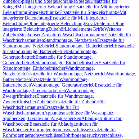
Zubehör
Spiegel und Spiegelschränke
Spiegel
Ersatzteile für
Spiegel
Mit integrierter Beleuchtung
Ersatzteile für Mit integrierter
Beleuchtung
Spiegelschränke
Ersatzteile für Spiegelschränke
Mit
integrierter Beleuchtung
Ersatzteile für Mit integrierter
Beleuchtung
Ohne integrierte Beleuchtung
Ersatzteile für Ohne
integrierte Beleuchtung
Zubehör
Lichtelemente
Griffe
Weiteres
Zubehör
Steckdosen
Armaturen
Waschtischarmaturen
Ersatzteile für
Waschtischarmaturen
Standmontage, Netzbetrieb
Ersatzteile für
Standmontage, Netzbetrieb
Standmontage, Batteriebetrieb
Ersatzteile
für Standmontage, Batteriebetrieb
Standmontage,
Generatorbetrieb
Ersatzteile für Standmontage,
Generatorbetrieb
Standmontage, Einhebelmischer
Ersatzteile für
Standmontage, Einhebelmischer
Wandmontage,
Netzbetrieb
Ersatzteile für Wandmontage, Netzbetrieb
Wandmontage,
Batteriebetrieb
Ersatzteile für Wandmontage,
Batteriebetrieb
Wandmontage, Generatorbetrieb
Ersatzteile für
Wandmontage, Generatorbetrieb
Wandmontage,
Zweigriffmischer
Ersatzteile für Wandmontage,
Zweigriffmischer
Zubehör
Ersatzteile für Zubehör
Für
Waschtischarmaturen
Ersatzteile für Für
Waschtischarmaturen
Apparateanschlüsse für Waschplatz,
Spülbecken, Geräte und Ausgussbecken
Ablaufgarnituren für
Waschbecken
Ersatzteile für Ablaufgarnituren für
Waschbecken
Rohrbogengeruchsverschlüsse
Ersatzteile für
Rohrbogengeruchsverschlüsse
Rohrbogengeruchsverschlüsse,