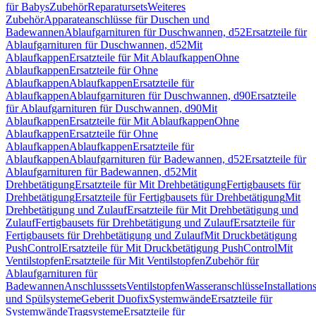
für Babys
Zubehör
Reparatursets
Weiteres
Zubehör
Apparateanschlüsse für Duschen und
Badewannen
Ablaufgarnituren für Duschwannen, d52
Ersatzteile für
Ablaufgarnituren für Duschwannen, d52
Mit
Ablaufkappen
Ersatzteile für Mit Ablaufkappen
Ohne
Ablaufkappen
Ersatzteile für Ohne
Ablaufkappen
Ablaufkappen
Ersatzteile für
Ablaufkappen
Ablaufgarnituren für Duschwannen, d90
Ersatzteile
für Ablaufgarnituren für Duschwannen, d90
Mit
Ablaufkappen
Ersatzteile für Mit Ablaufkappen
Ohne
Ablaufkappen
Ersatzteile für Ohne
Ablaufkappen
Ablaufkappen
Ersatzteile für
Ablaufkappen
Ablaufgarnituren für Badewannen, d52
Ersatzteile für
Ablaufgarnituren für Badewannen, d52
Mit
Drehbetätigung
Ersatzteile für Mit Drehbetätigung
Fertigbausets für
Drehbetätigung
Ersatzteile für Fertigbausets für Drehbetätigung
Mit
Drehbetätigung und Zulauf
Ersatzteile für Mit Drehbetätigung und
Zulauf
Fertigbausets für Drehbetätigung und Zulauf
Ersatzteile für
Fertigbausets für Drehbetätigung und Zulauf
Mit Druckbetätigung
PushControl
Ersatzteile für Mit Druckbetätigung PushControl
Mit
Ventilstopfen
Ersatzteile für Mit Ventilstopfen
Zubehör für
Ablaufgarnituren für
Badewannen
Anschlusssets
Ventilstopfen
Wasseranschlüsse
Installation
und Spülsysteme
Geberit Duofix
Systemwände
Ersatzteile für
Systemwände
Tragsysteme
Ersatzteile für