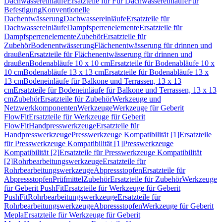
Dachwassereinläufe
Ersatzteile für Für Dachwassereinläufe
Für
Befestigung
Konventionelle
Dachentwässerung
Dachwassereinläufe
Ersatzteile für
Dachwassereinläufe
Dampfsperrenelemente
Ersatzteile für
Dampfsperrenelemente
Zubehör
Ersatzteile für
Zubehör
Bodenentwässerung
Flächenentwässerung für drinnen und
draußen
Ersatzteile für Flächenentwässerung für drinnen und
draußen
Bodenabläufe 10 x 10 cm
Ersatzteile für Bodenabläufe 10 x
10 cm
Bodenabläufe 13 x 13 cm
Ersatzteile für Bodenabläufe 13 x
13 cm
Bodeneinläufe für Balkone und Terrassen, 13 x 13
cm
Ersatzteile für Bodeneinläufe für Balkone und Terrassen, 13 x 13
cm
Zubehör
Ersatzteile für Zubehör
Werkzeuge und
Netzwerkkomponenten
Werkzeuge
Werkzeuge für Geberit
FlowFit
Ersatzteile für Werkzeuge für Geberit
FlowFit
Handpresswerkzeuge
Ersatzteile für
Handpresswerkzeuge
Presswerkzeuge Kompatibilität [1]
Ersatzteile
für Presswerkzeuge Kompatibilität [1]
Presswerkzeuge
Kompatibilität [2]
Ersatzteile für Presswerkzeuge Kompatibilität
[2]
Rohrbearbeitungswerkzeuge
Ersatzteile für
Rohrbearbeitungswerkzeuge
Abpressstopfen
Ersatzteile für
Abpressstopfen
Prüfmittel
Zubehör
Ersatzteile für Zubehör
Werkzeuge
für Geberit PushFit
Ersatzteile für Werkzeuge für Geberit
PushFit
Rohrbearbeitungswerkzeuge
Ersatzteile für
Rohrbearbeitungswerkzeuge
Abpressstopfen
Werkzeuge für Geberit
Mepla
Ersatzteile für Werkzeuge für Geberit