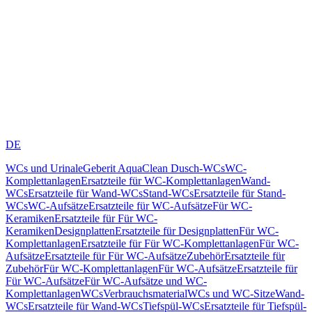
DE
WCs und Urinale
Geberit AquaClean Dusch-WCs
WC-
Komplettanlagen
Ersatzteile für WC-Komplettanlagen
Wand-
WCs
Ersatzteile für Wand-WCs
Stand-WCs
Ersatzteile für Stand-
WCs
WC-Aufsätze
Ersatzteile für WC-Aufsätze
Für WC-
Keramiken
Ersatzteile für Für WC-
Keramiken
Designplatten
Ersatzteile für Designplatten
Für WC-
Komplettanlagen
Ersatzteile für Für WC-Komplettanlagen
Für WC-
Aufsätze
Ersatzteile für Für WC-Aufsätze
Zubehör
Ersatzteile für
Zubehör
Für WC-Komplettanlagen
Für WC-Aufsätze
Ersatzteile für
Für WC-Aufsätze
Für WC-Aufsätze und WC-
Komplettanlagen
WCs
Verbrauchsmaterial
WCs und WC-Sitze
Wand-
WCs
Ersatzteile für Wand-WCs
Tiefspül-WCs
Ersatzteile für Tiefspül-