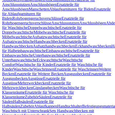
Anschlussstutzen
Anschlussbögen
Ersatzteile für
Anschlussbögen
Manschetten
Ablaufgarnituren für Bidets
Ersatzteile
für Ablaufgarnituren für
Bidets
Rohrbogengeruchsverschlüsse
Ersatzteile für
Rohrbogengeruchsverschlüsse
Anschlussstutzen
Anschlussbögen
Abde
für Waschtische
Doppelwaschtische
Ersatzteile für
Doppelwaschtische
Möbelwaschtische
Ersatzteile für
Möbelwaschtische
Aufsatzwaschtische
Ersatzteile für
Aufsatzwaschtische
Handwaschbecken
Ersatzteile für
Handwaschbecken
Aufsatzhandwaschbecken
Eckhandwaschbecken
H
für Halbeinbauwaschtische
Einbauwaschtische
Ersatzteile für
Einbauwaschtische
Unterbauwaschtische
Ersatzteile für
Unterbauwaschtische
Eckwaschtische
Waschtische
Comfort
Waschtische für Kinder
Ersatzteile für Waschtische für
Kinder
Waschtische
Waschrinnen
Ersatzteile für Waschrinnen
Weitere
Becken
Ersatzteile für Weitere Becken
Ausgussbecken
Ersatzteile für
Ausgussbecken
Ausgüsse
Ersatzteile für
Ausgüsse
Mehrzweckbecken
Ersatzteile für
Mehrzweckbecken
Gipsfangbecken
Waschtische für
Klassenräume
Ersatzteile für Waschtische für
Klassenräume
Zubehör
Säulen
Ersatzteile für
Säulen
Halbsäulen
Ersatzteile für
Halbsäulen
Zubehör
Ablaufkappen
Handtuchhalter
Befestigungsmateria
Waschtisch mit Unterschrank
Sets Handwaschbecken mit