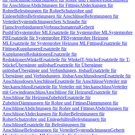
für Anschlüsse
Abdichtungen für Fittings
Abdeckungen für
Rohre
Befestigungen für Rohre
Schutzrohre und
Einlegehilfen
Befestigungen für Anschlüsse
Befestigungen für
Verteiler
Systemdichtungen
Sets Schraube für
Flanschverbindungen
Verbrauchsmaterial
Geberit
PushFit
Systemrohre ML
Ersatzteile für Systemrohre ML
Systemrohre
PB
Ersatzteile für Systemrohre PB
Systemrohre Heizung
ML
Ersatzteile für Systemrohre Heizung ML
Fittings
Ersatzteile für
Fittings
Kupplungen
Ersatzteile für
Kupplungen
Reduktionen
Ersatzteile für
Reduktionen
Winkel
Ersatzteile für Winkel
T-Stücke
Ersatzteile für T-
Stücke
Übergänge unlösbar
Ersatzteile für Übergänge
unlösbar
Übergänge und Verbindungen, lösbar
Ersatzteile für
Übergänge und Verbindungen, lösbar
Anschlussdosen
Ersatzteile für
Anschlussdosen
Anschlüsse
Ersatzteile für Anschlüsse
Verteiler mit
Steckanschluss
Ersatzteile für Verteiler mit Steckanschluss
Verteiler
mit Gewindeanschluss
Anschlüsse für Heizung
Ersatzteile für
Anschlüsse für Heizung
Zubehör
Ersatzteile für
Zubehör
Dämmungen für Rohre und Fittings
Dämmungen für
Anschlüsse
Abdichtungen für Rohre und Fittings
Abdichtungen für
Anschlüsse
Abdeckungen für Rohre
Befestigungen für
Rohre
Schutzrohre und Einlegehilfen
Befestigungen für
Anschlüsse
Ersatzteile für Befestigungen für
Anschlüsse
Befestigungen für Verteiler
Systemdichtungen
Geberit