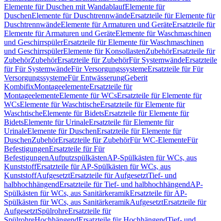
Elemente für Duschen mit Wandablauf
Elemente für
Duschen
Elemente für Duschtrennwände
Ersatzteile für Elemente für
Duschtrennwände
Elemente für Armaturen und Geräte
Ersatzteile für
Elemente für Armaturen und Geräte
Elemente für Waschmaschinen
und Geschirrspüler
Ersatzteile für Elemente für Waschmaschinen
und Geschirrspüler
Elemente für Konsollasten
Zubehör
Ersatzteile für
Zubehör
Zubehör
Ersatzteile für Zubehör
Für Systemwände
Ersatzteile
für Für Systemwände
Für Versorgungssysteme
Ersatzteile für Für
Versorgungssysteme
Für Entwässerung
Geberit
Kombifix
Montageelemente
Ersatzteile für
Montageelemente
Elemente für WCs
Ersatzteile für Elemente für
WCs
Elemente für Waschtische
Ersatzteile für Elemente für
Waschtische
Elemente für Bidets
Ersatzteile für Elemente für
Bidets
Elemente für Urinale
Ersatzteile für Elemente für
Urinale
Elemente für Duschen
Ersatzteile für Elemente für
Duschen
Zubehör
Ersatzteile für Zubehör
Für WC-Elemente
Für
Befestigungen
Ersatzteile für Für
Befestigungen
Aufputzspülkästen
AP-Spülkästen für WCs, aus
Kunststoff
Ersatzteile für AP-Spülkästen für WCs, aus
Kunststoff
Aufgesetzt
Ersatzteile für Aufgesetzt
Tief- und
halbhochhängend
Ersatzteile für Tief- und halbhochhängend
AP-
Spülkästen für WCs, aus Sanitärkeramik
Ersatzteile für AP-
Spülkästen für WCs, aus Sanitärkeramik
Aufgesetzt
Ersatzteile für
Aufgesetzt
Spülrohre
Ersatzteile für
Spülrohre
Hochhängend
Ersatzteile für Hochhängend
Tief- und