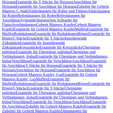
Heizung
Ersatzteile für T-Stücke für Heizung
Anschlüsse für
Heizung
Ersatzteile für Anschlüsse für Heizung
Zubehör für Geberit
Mapress C-Stahl
Abdichtungen für Rohre und Fittings
Abdeckungen
für Rohre
Befestigungen für Rohre
Befestigungen für
Anschlüsse
Systemdichtungen
Sets Schraube für
Flanschverbindungen
Geberit Mapress Kupfer
Geberit Mapress
Kupfer
Ersatzteile für Geberit Mapress Kupfer
Muffen
Ersatzteile für
Muffen
Reduktionen
Ersatzteile für Reduktionen
Bögen
Ersatzteile für
Bögen
T-Stücke
Ersatzteile für T-Stücke
Innenliegende
Zirkulation
Ersatzteile für Innenliegende
Zirkulation
Kreuzstücke
Ersatzteile für Kreuzstücke
Übergänge
unlösbar
Ersatzteile für Übergänge unlösbar
Übergänge und
Verbindungen, lösbar
Ersatzteile für Übergänge und Verbindungen,
lösbar
Verschlüsse
Ersatzteile für Verschlüsse
Anschlüsse
Ersatzteile
für Anschlüsse
T-Stücke für Heizung
Ersatzteile für T-Stücke für
Heizung
Anschlüsse für Heizung
Ersatzteile für Anschlüsse für
Heizung
Geberit Mapress Kupfer, Gas
Ersatzteile für Geberit
Mapress Kupfer, Gas
Muffen
Ersatzteile für
Muffen
Reduktionen
Ersatzteile für Reduktionen
Bögen
Ersatzteile für
Bögen
T-Stücke
Ersatzteile für T-Stücke
Übergänge
unlösbar
Ersatzteile für Übergänge unlösbar
Übergänge und
Verbindungen, lösbar
Ersatzteile für Übergänge und Verbindungen,
lösbar
Verschlüsse
Ersatzteile für Verschlüsse
Anschlüsse
Ersatzteile
für Anschlüsse
Zubehör für Geberit Mapress Kupfer
Ersatzteile für
Zubehör für Geberit Mapress Kupfer
Dämmungen für