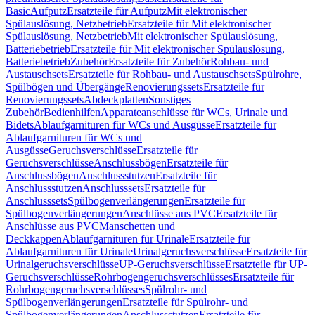
Basic
Aufputz
Ersatzteile für Aufputz
Mit elektronischer
Spülauslösung, Netzbetrieb
Ersatzteile für Mit elektronischer
Spülauslösung, Netzbetrieb
Mit elektronischer Spülauslösung,
Batteriebetrieb
Ersatzteile für Mit elektronischer Spülauslösung,
Batteriebetrieb
Zubehör
Ersatzteile für Zubehör
Rohbau- und
Austauschsets
Ersatzteile für Rohbau- und Austauschsets
Spülrohre,
Spülbögen und Übergänge
Renovierungssets
Ersatzteile für
Renovierungssets
Abdeckplatten
Sonstiges
Zubehör
Bedienhilfen
Apparateanschlüsse für WCs, Urinale und
Bidets
Ablaufgarnituren für WCs und Ausgüsse
Ersatzteile für
Ablaufgarnituren für WCs und
Ausgüsse
Geruchsverschlüsse
Ersatzteile für
Geruchsverschlüsse
Anschlussbögen
Ersatzteile für
Anschlussbögen
Anschlussstutzen
Ersatzteile für
Anschlussstutzen
Anschlusssets
Ersatzteile für
Anschlusssets
Spülbogenverlängerungen
Ersatzteile für
Spülbogenverlängerungen
Anschlüsse aus PVC
Ersatzteile für
Anschlüsse aus PVC
Manschetten und
Deckkappen
Ablaufgarnituren für Urinale
Ersatzteile für
Ablaufgarnituren für Urinale
Urinalgeruchsverschlüsse
Ersatzteile für
Urinalgeruchsverschlüsse
UP-Geruchsverschlüsse
Ersatzteile für UP-
Geruchsverschlüsse
Rohrbogengeruchsverschlüsses
Ersatzteile für
Rohrbogengeruchsverschlüsses
Spülrohr- und
Spülbogenverlängerungen
Ersatzteile für Spülrohr- und
Spülbogenverlängerungen
Anschlussstutzen
Ersatzteile für