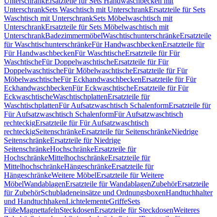
Unterschrank
Ersatzteile für Sets Handwaschbecken mit
Unterschrank
Sets Waschtisch mit Unterschrank
Ersatzteile für Sets
Waschtisch mit Unterschrank
Sets Möbelwaschtisch mit
Unterschrank
Ersatzteile für Sets Möbelwaschtisch mit
Unterschrank
Badezimmermöbel
Waschtischunterschränke
Ersatzteile
für Waschtischunterschränke
Für Handwaschbecken
Ersatzteile für
Für Handwaschbecken
Für Waschtische
Ersatzteile für Für
Waschtische
Für Doppelwaschtische
Ersatzteile für Für
Doppelwaschtische
Für Möbelwaschtische
Ersatzteile für Für
Möbelwaschtische
Für Eckhandwaschbecken
Ersatzteile für Für
Eckhandwaschbecken
Für Eckwaschtische
Ersatzteile für Für
Eckwaschtische
Waschtischplatten
Ersatzteile für
Waschtischplatten
Für Aufsatzwaschtisch Schalenform
Ersatzteile für
Für Aufsatzwaschtisch Schalenform
Für Aufsatzwaschtisch
rechteckig
Ersatzteile für Für Aufsatzwaschtisch
rechteckig
Seitenschränke
Ersatzteile für Seitenschränke
Niedrige
Seitenschränke
Ersatzteile für Niedrige
Seitenschränke
Hochschränke
Ersatzteile für
Hochschränke
Mittelhochschränke
Ersatzteile für
Mittelhochschränke
Hängeschränke
Ersatzteile für
Hängeschränke
Weitere Möbel
Ersatzteile für Weitere
Möbel
Wandablagen
Ersatzteile für Wandablagen
Zubehör
Ersatzteile
für Zubehör
Schubladeneinsätze und Ordnungsboxen
Handtuchhalter
und Handtuchhaken
Lichtelemente
Griffe
Sets
Füße
Magnettafeln
Steckdosen
Ersatzteile für Steckdosen
Weiteres