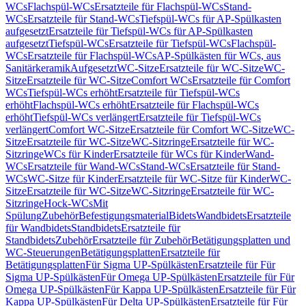
WCs
Flachspül-WCs
Ersatzteile für Flachspül-WCs
Stand-
WCs
Ersatzteile für Stand-WCs
Tiefspül-WCs für AP-Spülkasten
aufgesetzt
Ersatzteile für Tiefspül-WCs für AP-Spülkasten
aufgesetzt
Tiefspül-WCs
Ersatzteile für Tiefspül-WCs
Flachspül-
WCs
Ersatzteile für Flachspül-WCs
AP-Spülkästen für WCs, aus
Sanitärkeramik
Aufgesetzt
WC-Sitze
Ersatzteile für WC-Sitze
WC-
Sitze
Ersatzteile für WC-Sitze
Comfort WCs
Ersatzteile für Comfort
WCs
Tiefspül-WCs erhöht
Ersatzteile für Tiefspül-WCs
erhöht
Flachspül-WCs erhöht
Ersatzteile für Flachspül-WCs
erhöht
Tiefspül-WCs verlängert
Ersatzteile für Tiefspül-WCs
verlängert
Comfort WC-Sitze
Ersatzteile für Comfort WC-Sitze
WC-
Sitze
Ersatzteile für WC-Sitze
WC-Sitzringe
Ersatzteile für WC-
Sitzringe
WCs für Kinder
Ersatzteile für WCs für Kinder
Wand-
WCs
Ersatzteile für Wand-WCs
Stand-WCs
Ersatzteile für Stand-
WCs
WC-Sitze für Kinder
Ersatzteile für WC-Sitze für Kinder
WC-
Sitze
Ersatzteile für WC-Sitze
WC-Sitzringe
Ersatzteile für WC-
Sitzringe
Hock-WCs
Mit
Spülung
Zubehör
Befestigungsmaterial
Bidets
Wandbidets
Ersatzteile
für Wandbidets
Standbidets
Ersatzteile für
Standbidets
Zubehör
Ersatzteile für Zubehör
Betätigungsplatten und
WC-Steuerungen
Betätigungsplatten
Ersatzteile für
Betätigungsplatten
Für Sigma UP-Spülkästen
Ersatzteile für Für
Sigma UP-Spülkästen
Für Omega UP-Spülkästen
Ersatzteile für Für
Omega UP-Spülkästen
Für Kappa UP-Spülkästen
Ersatzteile für Für
Kappa UP-Spülkästen
Für Delta UP-Spülkästen
Ersatzteile für Für