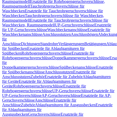
Raumsparmodell
Ersatzteile für Rohrbogengeruchsverschlüsse,
Raumsparmodell
Tauchrohrgeruchsverschlüsse für
Waschbecken
Ersatzteile für Tauchrohrgeruchsverschlüsse für
Waschbecken
Tauchrohrgeruchsverschlüsse für Waschbecken,
Raumsparmodell
Ersatzteile für Tauchrohrgeruchsverschlüsse für
Waschbecken, Raumsparmodell
UP-Geruchsverschlüsse
Ersatzteile
für UP-Geruchsverschlüsse
Waschbeckenanschlüsse
Ersatzteile für
Waschbeckenanschlüsse
Anschlussstutzen
Anschlussbögen
Abdeckung
für
Anschlüsse
Dichtungen
Standrohre
Verlängerungen
Betätigungen
Ablauf
für Spülbecken
Ersatzteile für Ablaufgarnituren für
Spülbecken
Rohrbogengeruchsverschlüsse
Ersatzteile für
Rohrbogengeruchsverschlüsse
Doppelkammergeruchsverschlüsse
Ersa
für
Doppelkammergeruchsverschlüsse
Spülbeckenanschlüsse
Ersatzteile
für Spülbeckenanschlüsse
Anschlussstutzen
Ersatzteile für
Anschlussstutzen
Zubehör
Ersatzteile für Zubehör
Ablaufgarnituren
für Geräte
Ersatzteile für Ablaufgarnituren für
Geräte
Rohrbogengeruchsverschlüsse
Ersatzteile für
Rohrbogengeruchsverschlüsse
UP-Geruchsverschlüsse
Ersatzteile für
UP-Geruchsverschlüsse
AP-Geruchsverschlüsse
Ersatzteile für AP-
Geruchsverschlüsse
Anschlüsse
Ersatzteile für
Anschlüsse
Zubehör
Ablaufgarnituren für Ausgussbecken
Ersatzteile
für Ablaufgarnituren für
Ausgussbecken
Geruchsverschlüsse
Ersatzteile für