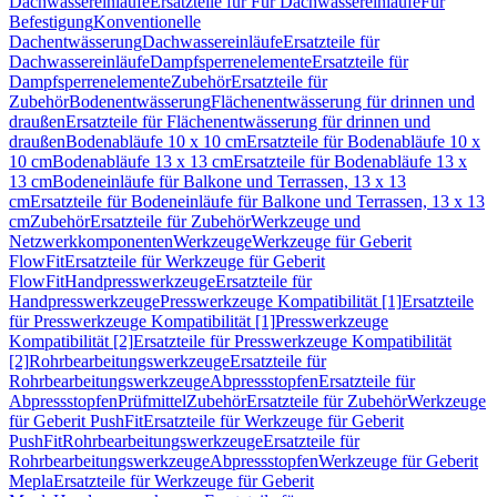
Dachwassereinläufe
Ersatzteile für Für Dachwassereinläufe
Für
Befestigung
Konventionelle
Dachentwässerung
Dachwassereinläufe
Ersatzteile für
Dachwassereinläufe
Dampfsperrenelemente
Ersatzteile für
Dampfsperrenelemente
Zubehör
Ersatzteile für
Zubehör
Bodenentwässerung
Flächenentwässerung für drinnen und
draußen
Ersatzteile für Flächenentwässerung für drinnen und
draußen
Bodenabläufe 10 x 10 cm
Ersatzteile für Bodenabläufe 10 x
10 cm
Bodenabläufe 13 x 13 cm
Ersatzteile für Bodenabläufe 13 x
13 cm
Bodeneinläufe für Balkone und Terrassen, 13 x 13
cm
Ersatzteile für Bodeneinläufe für Balkone und Terrassen, 13 x 13
cm
Zubehör
Ersatzteile für Zubehör
Werkzeuge und
Netzwerkkomponenten
Werkzeuge
Werkzeuge für Geberit
FlowFit
Ersatzteile für Werkzeuge für Geberit
FlowFit
Handpresswerkzeuge
Ersatzteile für
Handpresswerkzeuge
Presswerkzeuge Kompatibilität [1]
Ersatzteile
für Presswerkzeuge Kompatibilität [1]
Presswerkzeuge
Kompatibilität [2]
Ersatzteile für Presswerkzeuge Kompatibilität
[2]
Rohrbearbeitungswerkzeuge
Ersatzteile für
Rohrbearbeitungswerkzeuge
Abpressstopfen
Ersatzteile für
Abpressstopfen
Prüfmittel
Zubehör
Ersatzteile für Zubehör
Werkzeuge
für Geberit PushFit
Ersatzteile für Werkzeuge für Geberit
PushFit
Rohrbearbeitungswerkzeuge
Ersatzteile für
Rohrbearbeitungswerkzeuge
Abpressstopfen
Werkzeuge für Geberit
Mepla
Ersatzteile für Werkzeuge für Geberit