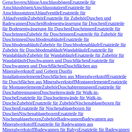
Geruchsverschlüsse
Anschlussbögen
Ersatzteile für
Anschlussbögen
Anschlussstutzen
Ersatzteile für
Anschlussstutzen
Ablaufventile
Ersatzteile für
Ablaufventile
Zubehör
Ersatzteile für Zubehör
Duschen und
Badewannen
Duschen
Bodenentwässerung für Duschen
Ersatzteile
für Bodenentwässerung für Duschen
Duschrinnen
Ersatzteile für
Duschrinnen
Zubehör für Duschrinnen
Ersatzteile für Zubehör für
Duschrinnen
Duschbodenabläufe
Ersatzteile für
Duschbodenabläufe
Zubehör für Duschbodenabläufe
Ersatzteile für
Zubehör für Duschbodenabläufe
Wandabläufe
Ersatzteile für
Wandabläufe
Zubehör für Wandabläufe
Ersatzteile für Zubehör für
Wandabläufe
Duschwannen und Duschflächen
Ersatzteile für
Duschwannen und Duschflächen
Duschflächen aus
Mineralwerkstoff und Geberit Duofix
Installationselemente
Duschflächen aus Mineralwerkstoff
Ersatzteile
für Duschflächen aus Mineralwerkstoff
Montageelemente
Ersatzteile
für Montageelemente
Zubehör
Duschabtrennungen
Ersatzteile für
Duschabtrennungen
Duschseitenwände für Walk-in-
Dusche
Ersatzteile für Duschseitenwände für Walk-in-
Dusche
Zubehör
Ersatzteile für Zubehör
Nischenablageboxen für
Duschen
Ersatzteile für Nischenablageboxen für
Duschen
Nischenablageboxen
Ersatzteile für
Nischenablageboxen
Zubehör
Badewannen
Badewannen aus
Mineralwerkstoff
Ersatzteile für Badewannen aus
Mineralwerkstoff
Badewannen für Babys
Ersatzteile für Badewannen