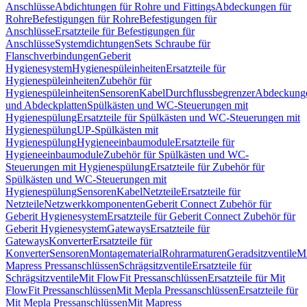
Anschlüsse
Abdichtungen für Rohre und Fittings
Abdeckungen für
Rohre
Befestigungen für Rohre
Befestigungen für
Anschlüsse
Ersatzteile für Befestigungen für
Anschlüsse
Systemdichtungen
Sets Schraube für
Flanschverbindungen
Geberit
Hygienesystem
Hygienespüleinheiten
Ersatzteile für
Hygienespüleinheiten
Zubehör für
Hygienespüleinheiten
Sensoren
Kabel
Durchflussbegrenzer
Abdeckung
und Abdeckplatten
Spülkästen und WC-Steuerungen mit
Hygienespülung
Ersatzteile für Spülkästen und WC-Steuerungen mit
Hygienespülung
UP-Spülkästen mit
Hygienespülung
Hygieneeinbaumodule
Ersatzteile für
Hygieneeinbaumodule
Zubehör für Spülkästen und WC-
Steuerungen mit Hygienespülung
Ersatzteile für Zubehör für
Spülkästen und WC-Steuerungen mit
Hygienespülung
Sensoren
Kabel
Netzteile
Ersatzteile für
Netzteile
Netzwerkkomponenten
Geberit Connect Zubehör für
Geberit Hygienesystem
Ersatzteile für Geberit Connect Zubehör für
Geberit Hygienesystem
Gateways
Ersatzteile für
Gateways
Konverter
Ersatzteile für
Konverter
Sensoren
Montagematerial
Rohrarmaturen
Geradsitzventile
Mi
Mapress Pressanschlüssen
Schrägsitzventile
Ersatzteile für
Schrägsitzventile
Mit FlowFit Pressanschlüssen
Ersatzteile für Mit
FlowFit Pressanschlüssen
Mit Mepla Pressanschlüssen
Ersatzteile für
Mit Mepla Pressanschlüssen
Mit Mapress