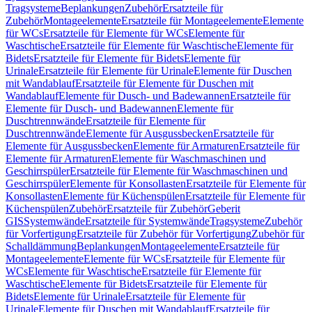
Tragsysteme
Beplankungen
Zubehör
Ersatzteile für
Zubehör
Montageelemente
Ersatzteile für Montageelemente
Elemente
für WCs
Ersatzteile für Elemente für WCs
Elemente für
Waschtische
Ersatzteile für Elemente für Waschtische
Elemente für
Bidets
Ersatzteile für Elemente für Bidets
Elemente für
Urinale
Ersatzteile für Elemente für Urinale
Elemente für Duschen
mit Wandablauf
Ersatzteile für Elemente für Duschen mit
Wandablauf
Elemente für Dusch- und Badewannen
Ersatzteile für
Elemente für Dusch- und Badewannen
Elemente für
Duschtrennwände
Ersatzteile für Elemente für
Duschtrennwände
Elemente für Ausgussbecken
Ersatzteile für
Elemente für Ausgussbecken
Elemente für Armaturen
Ersatzteile für
Elemente für Armaturen
Elemente für Waschmaschinen und
Geschirrspüler
Ersatzteile für Elemente für Waschmaschinen und
Geschirrspüler
Elemente für Konsollasten
Ersatzteile für Elemente für
Konsollasten
Elemente für Küchenspülen
Ersatzteile für Elemente für
Küchenspülen
Zubehör
Ersatzteile für Zubehör
Geberit
GIS
Systemwände
Ersatzteile für Systemwände
Tragsysteme
Zubehör
für Vorfertigung
Ersatzteile für Zubehör für Vorfertigung
Zubehör für
Schalldämmung
Beplankungen
Montageelemente
Ersatzteile für
Montageelemente
Elemente für WCs
Ersatzteile für Elemente für
WCs
Elemente für Waschtische
Ersatzteile für Elemente für
Waschtische
Elemente für Bidets
Ersatzteile für Elemente für
Bidets
Elemente für Urinale
Ersatzteile für Elemente für
Urinale
Elemente für Duschen mit Wandablauf
Ersatzteile für