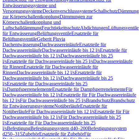
Entwässerungssysteme und
Versorgungssysteme
Deckenverschlusssysteme
Schallschutz
Dämmung
zur Körperschallentkopplung
Dämmungen zur
Körperschallentkopplung und
Luftschalldämmung
Feuchtigkeitsschutz
Abdichtungen
Lüftungsventile
für Entwässerung
Belüftungsventile
Ersatzteile für
Belüftungsventile
Geberit Pluvia
Dachentwässerung
Dachwassereinläufe
Ersatzteile für
Dachwassereinläufe
Dachwassereinläufe bis 12 l/s
Ersatzteile für
Dachwassereinläufe bis 12 l/s
Dachwassereinläufe bis 25
l/s
Ersatzteile für Dachwassereinläufe bis 25 l/s
Dachwassereinläufe
für Rinnen
Ersatzteile für Dachwassereinläufe für
Rinnen
Dachwassereinläufe bis 12 l/s
Ersatzteile für
Dachwassereinläufe bis 12 l/s
Dachwassereinläufe bis 25
l/s
Ersatzteile für Dachwassereinläufe bis 25
l/s
Dampfsperrenelemente
Ersatzteile für Dampfsperrenelemente
Für
Dachwassereinläufe bis 12 l/s
Ersatzteile für Für Dachwassereinläufe
bis 12 l/s
Für Dachwassereinläufe bis 25 l/s
Brandschutz
Brandschutz
für Entwässerungssysteme
Notüberläufe
Ersatzteile für
Notüberläufe
Für Dachwassereinläufe bis 12 l/s
Ersatzteile für Für
Dachwassereinläufe bis 12 l/s
Für Dachwassereinläufe bis 25
l/s
Ersatzteile für Für Dachwassereinläufe bis 25
l/s
Befestigung
Befestigungssystem d40–200
Befestigungssystem
d250–315
Zubehör
Ersatzteile für Zubehör
Für