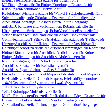
Mepla
Systemrohre ML
Ersatzteile für Systemrohre
ML
Fittings
Ersatzteile für Fittings
Kupplungen
Ersatzteile für
Kupplungen
Reduktionen
Ersatzteile für
Reduktionen
Winkel
Ersatzteile für Winkel
T-Stücke
Ersatzteile für T-
Stücke
Innenliegende Zirkulation
Ersatzteile für Innenliegende
Zirkulation
Übergänge unlösbar
Ersatzteile für Übergänge
unlösbar
Übergänge und Verbindungen, lösbar
Ersatzteile für
Übergänge und Verbindungen, lösbar
Verschlüsse
Ersatzteile für
Verschlüsse
Anschlüsse
Ersatzteile für Anschlüsse
Verteiler mit
Gewindeanschluss
T-Stücke für Heizung
Ersatzteile für T-Stücke für
Heizung
Anschlüsse für Heizung
Ersatzteile für Anschlüsse für
Heizung
Zubehör
Ersatzteile für Zubehör
Dämmungen für Rohre und
Fittings
Dämmungen für Anschlüsse
Abdichtungen für Rohre und
Fittings
Abdichtungen für Anschlüsse
Abdeckungen für
Rohre
Befestigungen für Rohre
Befestigungen für
Anschlüsse
Ersatzteile für Befestigungen für
Anschlüsse
Systemdichtungen
Sets Schraube für
Flanschverbindungen
Geberit Mapress Edelstahl
Geberit Mapress
Edelstahl
Ersatzteile für Geberit Mapress Edelstahl
Systemrohre
1.4401
Ersatzteile für Systemrohre 1.4401
Systemrohre
1.4521
Ersatzteile für Systemrohre
1.4521
Rohrnippel
Muffen
Ersatzteile für
Muffen
Reduktionen
Ersatzteile für Reduktionen
Bögen
Ersatzteile für
Bögen
T-Stücke
Ersatzteile für T-Stücke
Innenliegende
Zirkulation
Ersatzteile für Innenliegende Zirkulation
Übergänge