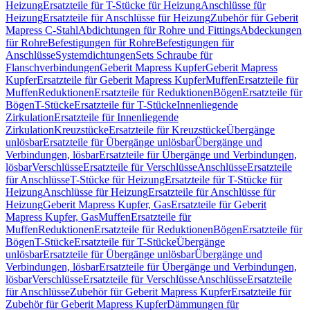
Heizung
Ersatzteile für T-Stücke für Heizung
Anschlüsse für
Heizung
Ersatzteile für Anschlüsse für Heizung
Zubehör für Geberit
Mapress C-Stahl
Abdichtungen für Rohre und Fittings
Abdeckungen
für Rohre
Befestigungen für Rohre
Befestigungen für
Anschlüsse
Systemdichtungen
Sets Schraube für
Flanschverbindungen
Geberit Mapress Kupfer
Geberit Mapress
Kupfer
Ersatzteile für Geberit Mapress Kupfer
Muffen
Ersatzteile für
Muffen
Reduktionen
Ersatzteile für Reduktionen
Bögen
Ersatzteile für
Bögen
T-Stücke
Ersatzteile für T-Stücke
Innenliegende
Zirkulation
Ersatzteile für Innenliegende
Zirkulation
Kreuzstücke
Ersatzteile für Kreuzstücke
Übergänge
unlösbar
Ersatzteile für Übergänge unlösbar
Übergänge und
Verbindungen, lösbar
Ersatzteile für Übergänge und Verbindungen,
lösbar
Verschlüsse
Ersatzteile für Verschlüsse
Anschlüsse
Ersatzteile
für Anschlüsse
T-Stücke für Heizung
Ersatzteile für T-Stücke für
Heizung
Anschlüsse für Heizung
Ersatzteile für Anschlüsse für
Heizung
Geberit Mapress Kupfer, Gas
Ersatzteile für Geberit
Mapress Kupfer, Gas
Muffen
Ersatzteile für
Muffen
Reduktionen
Ersatzteile für Reduktionen
Bögen
Ersatzteile für
Bögen
T-Stücke
Ersatzteile für T-Stücke
Übergänge
unlösbar
Ersatzteile für Übergänge unlösbar
Übergänge und
Verbindungen, lösbar
Ersatzteile für Übergänge und Verbindungen,
lösbar
Verschlüsse
Ersatzteile für Verschlüsse
Anschlüsse
Ersatzteile
für Anschlüsse
Zubehör für Geberit Mapress Kupfer
Ersatzteile für
Zubehör für Geberit Mapress Kupfer
Dämmungen für