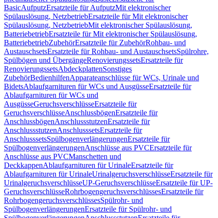
Basic
Aufputz
Ersatzteile für Aufputz
Mit elektronischer
Spülauslösung, Netzbetrieb
Ersatzteile für Mit elektronischer
Spülauslösung, Netzbetrieb
Mit elektronischer Spülauslösung,
Batteriebetrieb
Ersatzteile für Mit elektronischer Spülauslösung,
Batteriebetrieb
Zubehör
Ersatzteile für Zubehör
Rohbau- und
Austauschsets
Ersatzteile für Rohbau- und Austauschsets
Spülrohre,
Spülbögen und Übergänge
Renovierungssets
Ersatzteile für
Renovierungssets
Abdeckplatten
Sonstiges
Zubehör
Bedienhilfen
Apparateanschlüsse für WCs, Urinale und
Bidets
Ablaufgarnituren für WCs und Ausgüsse
Ersatzteile für
Ablaufgarnituren für WCs und
Ausgüsse
Geruchsverschlüsse
Ersatzteile für
Geruchsverschlüsse
Anschlussbögen
Ersatzteile für
Anschlussbögen
Anschlussstutzen
Ersatzteile für
Anschlussstutzen
Anschlusssets
Ersatzteile für
Anschlusssets
Spülbogenverlängerungen
Ersatzteile für
Spülbogenverlängerungen
Anschlüsse aus PVC
Ersatzteile für
Anschlüsse aus PVC
Manschetten und
Deckkappen
Ablaufgarnituren für Urinale
Ersatzteile für
Ablaufgarnituren für Urinale
Urinalgeruchsverschlüsse
Ersatzteile für
Urinalgeruchsverschlüsse
UP-Geruchsverschlüsse
Ersatzteile für UP-
Geruchsverschlüsse
Rohrbogengeruchsverschlüsses
Ersatzteile für
Rohrbogengeruchsverschlüsses
Spülrohr- und
Spülbogenverlängerungen
Ersatzteile für Spülrohr- und
Spülbogenverlängerungen
Anschlussstutzen
Ersatzteile für