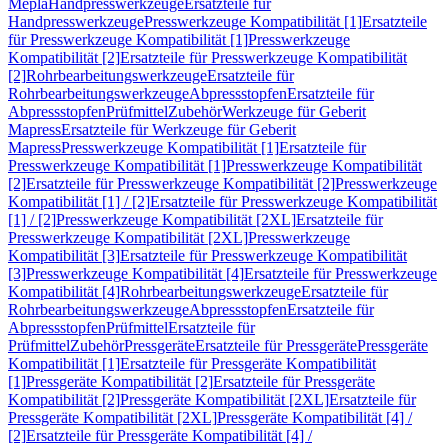
Mepla
Handpresswerkzeuge
Ersatzteile für
Handpresswerkzeuge
Presswerkzeuge Kompatibilität [1]
Ersatzteile
für Presswerkzeuge Kompatibilität [1]
Presswerkzeuge
Kompatibilität [2]
Ersatzteile für Presswerkzeuge Kompatibilität
[2]
Rohrbearbeitungswerkzeuge
Ersatzteile für
Rohrbearbeitungswerkzeuge
Abpressstopfen
Ersatzteile für
Abpressstopfen
Prüfmittel
Zubehör
Werkzeuge für Geberit
Mapress
Ersatzteile für Werkzeuge für Geberit
Mapress
Presswerkzeuge Kompatibilität [1]
Ersatzteile für
Presswerkzeuge Kompatibilität [1]
Presswerkzeuge Kompatibilität
[2]
Ersatzteile für Presswerkzeuge Kompatibilität [2]
Presswerkzeuge
Kompatibilität [1] / [2]
Ersatzteile für Presswerkzeuge Kompatibilität
[1] / [2]
Presswerkzeuge Kompatibilität [2XL]
Ersatzteile für
Presswerkzeuge Kompatibilität [2XL]
Presswerkzeuge
Kompatibilität [3]
Ersatzteile für Presswerkzeuge Kompatibilität
[3]
Presswerkzeuge Kompatibilität [4]
Ersatzteile für Presswerkzeuge
Kompatibilität [4]
Rohrbearbeitungswerkzeuge
Ersatzteile für
Rohrbearbeitungswerkzeuge
Abpressstopfen
Ersatzteile für
Abpressstopfen
Prüfmittel
Ersatzteile für
Prüfmittel
Zubehör
Pressgeräte
Ersatzteile für Pressgeräte
Pressgeräte
Kompatibilität [1]
Ersatzteile für Pressgeräte Kompatibilität
[1]
Pressgeräte Kompatibilität [2]
Ersatzteile für Pressgeräte
Kompatibilität [2]
Pressgeräte Kompatibilität [2XL]
Ersatzteile für
Pressgeräte Kompatibilität [2XL]
Pressgeräte Kompatibilität [4] /
[2]
Ersatzteile für Pressgeräte Kompatibilität [4] /