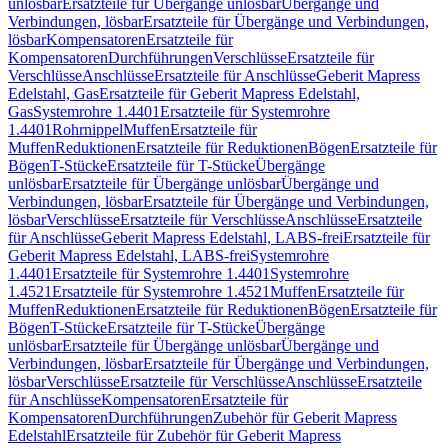
unlösbar
Ersatzteile für Übergänge unlösbar
Übergänge und
Verbindungen, lösbar
Ersatzteile für Übergänge und Verbindungen,
lösbar
Kompensatoren
Ersatzteile für
Kompensatoren
Durchführungen
Verschlüsse
Ersatzteile für
Verschlüsse
Anschlüsse
Ersatzteile für Anschlüsse
Geberit Mapress
Edelstahl, Gas
Ersatzteile für Geberit Mapress Edelstahl,
Gas
Systemrohre 1.4401
Ersatzteile für Systemrohre
1.4401
Rohrnippel
Muffen
Ersatzteile für
Muffen
Reduktionen
Ersatzteile für Reduktionen
Bögen
Ersatzteile für
Bögen
T-Stücke
Ersatzteile für T-Stücke
Übergänge
unlösbar
Ersatzteile für Übergänge unlösbar
Übergänge und
Verbindungen, lösbar
Ersatzteile für Übergänge und Verbindungen,
lösbar
Verschlüsse
Ersatzteile für Verschlüsse
Anschlüsse
Ersatzteile
für Anschlüsse
Geberit Mapress Edelstahl, LABS-frei
Ersatzteile für
Geberit Mapress Edelstahl, LABS-frei
Systemrohre
1.4401
Ersatzteile für Systemrohre 1.4401
Systemrohre
1.4521
Ersatzteile für Systemrohre 1.4521
Muffen
Ersatzteile für
Muffen
Reduktionen
Ersatzteile für Reduktionen
Bögen
Ersatzteile für
Bögen
T-Stücke
Ersatzteile für T-Stücke
Übergänge
unlösbar
Ersatzteile für Übergänge unlösbar
Übergänge und
Verbindungen, lösbar
Ersatzteile für Übergänge und Verbindungen,
lösbar
Verschlüsse
Ersatzteile für Verschlüsse
Anschlüsse
Ersatzteile
für Anschlüsse
Kompensatoren
Ersatzteile für
Kompensatoren
Durchführungen
Zubehör für Geberit Mapress
Edelstahl
Ersatzteile für Zubehör für Geberit Mapress