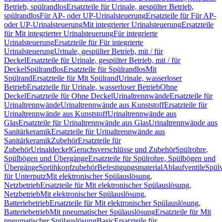
Betrieb, spülrandlos
Ersatzteile für Urinale, gespülter Betrieb,
spülrandlos
Für AP- oder UP-Urinalsteuerung
Ersatzteile für Für AP-
oder UP-Urinalsteuerung
Mit integrierter Urinalsteuerung
Ersatzteile
für Mit integrierter Urinalsteuerung
Für integrierte
Urinalsteuerung
Ersatzteile für Für integrierte
Urinalsteuerung
Urinale, gespülter Betrieb, mit / für
Deckel
Ersatzteile für Urinale, gespülter Betrieb, mit / für
Deckel
Spülrandlos
Ersatzteile für Spülrandlos
Mit
Spülrand
Ersatzteile für Mit Spülrand
Urinale, wasserloser
Betrieb
Ersatzteile für Urinale, wasserloser Betrieb
Ohne
Deckel
Ersatzteile für Ohne Deckel
Urinaltrennwände
Ersatzteile für
Urinaltrennwände
Urinaltrennwände aus Kunststoff
Ersatzteile für
Urinaltrennwände aus Kunststoff
Urinaltrennwände aus
Glas
Ersatzteile für Urinaltrennwände aus Glas
Urinaltrennwände aus
Sanitärkeramik
Ersatzteile für Urinaltrennwände aus
Sanitärkeramik
Zubehör
Ersatzteile für
Zubehör
Urinaldeckel
Geruchsverschlüsse und Zubehör
Spülrohre,
Spülbögen und Übergänge
Ersatzteile für Spülrohre, Spülbögen und
Übergänge
Sprühkopfzubehör
Befestigungsmaterial
Ablaufventile
Spülv
für Unterputz
Mit elektronischer Spülauslösung,
Netzbetrieb
Ersatzteile für Mit elektronischer Spülauslösung,
Netzbetrieb
Mit elektronischer Spülauslösung,
Batteriebetrieb
Ersatzteile für Mit elektronischer Spülauslösung,
Batteriebetrieb
Mit pneumatischer Spülauslösung
Ersatzteile für Mit
pneumatischer Spülauslösung
Basic
Ersatzteile für