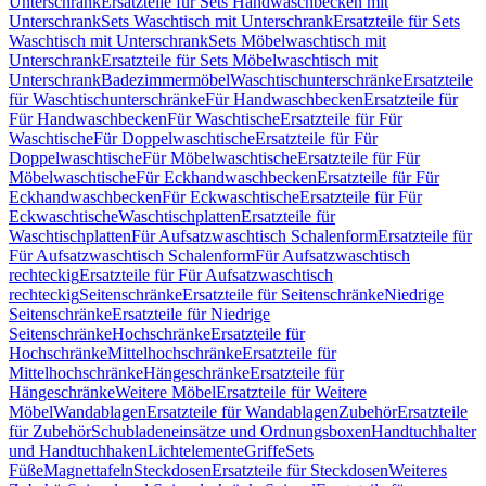
Unterschrank
Ersatzteile für Sets Handwaschbecken mit
Unterschrank
Sets Waschtisch mit Unterschrank
Ersatzteile für Sets
Waschtisch mit Unterschrank
Sets Möbelwaschtisch mit
Unterschrank
Ersatzteile für Sets Möbelwaschtisch mit
Unterschrank
Badezimmermöbel
Waschtischunterschränke
Ersatzteile
für Waschtischunterschränke
Für Handwaschbecken
Ersatzteile für
Für Handwaschbecken
Für Waschtische
Ersatzteile für Für
Waschtische
Für Doppelwaschtische
Ersatzteile für Für
Doppelwaschtische
Für Möbelwaschtische
Ersatzteile für Für
Möbelwaschtische
Für Eckhandwaschbecken
Ersatzteile für Für
Eckhandwaschbecken
Für Eckwaschtische
Ersatzteile für Für
Eckwaschtische
Waschtischplatten
Ersatzteile für
Waschtischplatten
Für Aufsatzwaschtisch Schalenform
Ersatzteile für
Für Aufsatzwaschtisch Schalenform
Für Aufsatzwaschtisch
rechteckig
Ersatzteile für Für Aufsatzwaschtisch
rechteckig
Seitenschränke
Ersatzteile für Seitenschränke
Niedrige
Seitenschränke
Ersatzteile für Niedrige
Seitenschränke
Hochschränke
Ersatzteile für
Hochschränke
Mittelhochschränke
Ersatzteile für
Mittelhochschränke
Hängeschränke
Ersatzteile für
Hängeschränke
Weitere Möbel
Ersatzteile für Weitere
Möbel
Wandablagen
Ersatzteile für Wandablagen
Zubehör
Ersatzteile
für Zubehör
Schubladeneinsätze und Ordnungsboxen
Handtuchhalter
und Handtuchhaken
Lichtelemente
Griffe
Sets
Füße
Magnettafeln
Steckdosen
Ersatzteile für Steckdosen
Weiteres