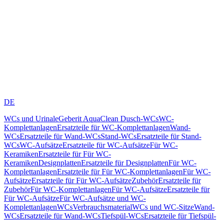
DE
WCs und Urinale
Geberit AquaClean Dusch-WCs
WC-
Komplettanlagen
Ersatzteile für WC-Komplettanlagen
Wand-
WCs
Ersatzteile für Wand-WCs
Stand-WCs
Ersatzteile für Stand-
WCs
WC-Aufsätze
Ersatzteile für WC-Aufsätze
Für WC-
Keramiken
Ersatzteile für Für WC-
Keramiken
Designplatten
Ersatzteile für Designplatten
Für WC-
Komplettanlagen
Ersatzteile für Für WC-Komplettanlagen
Für WC-
Aufsätze
Ersatzteile für Für WC-Aufsätze
Zubehör
Ersatzteile für
Zubehör
Für WC-Komplettanlagen
Für WC-Aufsätze
Ersatzteile für
Für WC-Aufsätze
Für WC-Aufsätze und WC-
Komplettanlagen
WCs
Verbrauchsmaterial
WCs und WC-Sitze
Wand-
WCs
Ersatzteile für Wand-WCs
Tiefspül-WCs
Ersatzteile für Tiefspül-