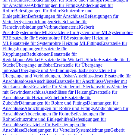
für Anschlüsse
Abdichtungen für Fittings
Abdeckungen für
Rohre
Befestigungen für Rohre
Schutzrohre und
Einlegehilfen
Befestigungen für Anschlüsse
Befestigungen für
Verteiler
Systemdichtungen
Sets Schraube für
Flanschverbindungen
Verbrauchsmaterial
Geberit
PushFit
Systemrohre ML
Ersatzteile für Systemrohre ML
Systemrohre
PB
Ersatzteile für Systemrohre PB
Systemrohre Heizung
ML
Ersatzteile für Systemrohre Heizung ML
Fittings
Ersatzteile für
Fittings
Kupplungen
Ersatzteile für
Kupplungen
Reduktionen
Ersatzteile für
Reduktionen
Winkel
Ersatzteile für Winkel
T-Stücke
Ersatzteile für T-
Stücke
Übergänge unlösbar
Ersatzteile für Übergänge
unlösbar
Übergänge und Verbindungen, lösbar
Ersatzteile für
Übergänge und Verbindungen, lösbar
Anschlussdosen
Ersatzteile für
Anschlussdosen
Anschlüsse
Ersatzteile für Anschlüsse
Verteiler mit
Steckanschluss
Ersatzteile für Verteiler mit Steckanschluss
Verteiler
mit Gewindeanschluss
Anschlüsse für Heizung
Ersatzteile für
Anschlüsse für Heizung
Zubehör
Ersatzteile für
Zubehör
Dämmungen für Rohre und Fittings
Dämmungen für
Anschlüsse
Abdichtungen für Rohre und Fittings
Abdichtungen für
Anschlüsse
Abdeckungen für Rohre
Befestigungen für
Rohre
Schutzrohre und Einlegehilfen
Befestigungen für
Anschlüsse
Ersatzteile für Befestigungen für
Anschlüsse
Befestigungen für Verteiler
Systemdichtungen
Geberit