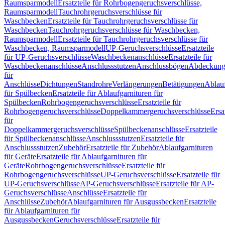
Raumsparmodell
Ersatzteile für Rohrbogengeruchsverschlüsse,
Raumsparmodell
Tauchrohrgeruchsverschlüsse für
Waschbecken
Ersatzteile für Tauchrohrgeruchsverschlüsse für
Waschbecken
Tauchrohrgeruchsverschlüsse für Waschbecken,
Raumsparmodell
Ersatzteile für Tauchrohrgeruchsverschlüsse für
Waschbecken, Raumsparmodell
UP-Geruchsverschlüsse
Ersatzteile
für UP-Geruchsverschlüsse
Waschbeckenanschlüsse
Ersatzteile für
Waschbeckenanschlüsse
Anschlussstutzen
Anschlussbögen
Abdeckung
für
Anschlüsse
Dichtungen
Standrohre
Verlängerungen
Betätigungen
Ablauf
für Spülbecken
Ersatzteile für Ablaufgarnituren für
Spülbecken
Rohrbogengeruchsverschlüsse
Ersatzteile für
Rohrbogengeruchsverschlüsse
Doppelkammergeruchsverschlüsse
Ersa
für
Doppelkammergeruchsverschlüsse
Spülbeckenanschlüsse
Ersatzteile
für Spülbeckenanschlüsse
Anschlussstutzen
Ersatzteile für
Anschlussstutzen
Zubehör
Ersatzteile für Zubehör
Ablaufgarnituren
für Geräte
Ersatzteile für Ablaufgarnituren für
Geräte
Rohrbogengeruchsverschlüsse
Ersatzteile für
Rohrbogengeruchsverschlüsse
UP-Geruchsverschlüsse
Ersatzteile für
UP-Geruchsverschlüsse
AP-Geruchsverschlüsse
Ersatzteile für AP-
Geruchsverschlüsse
Anschlüsse
Ersatzteile für
Anschlüsse
Zubehör
Ablaufgarnituren für Ausgussbecken
Ersatzteile
für Ablaufgarnituren für
Ausgussbecken
Geruchsverschlüsse
Ersatzteile für