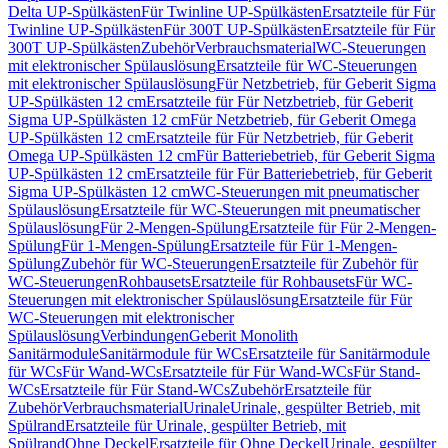
Delta UP-Spülkästen
Für Twinline UP-Spülkästen
Ersatzteile für Für
Twinline UP-Spülkästen
Für 300T UP-Spülkästen
Ersatzteile für Für
300T UP-Spülkästen
Zubehör
Verbrauchsmaterial
WC-Steuerungen
mit elektronischer Spülauslösung
Ersatzteile für WC-Steuerungen
mit elektronischer Spülauslösung
Für Netzbetrieb, für Geberit Sigma
UP-Spülkästen 12 cm
Ersatzteile für Für Netzbetrieb, für Geberit
Sigma UP-Spülkästen 12 cm
Für Netzbetrieb, für Geberit Omega
UP-Spülkästen 12 cm
Ersatzteile für Für Netzbetrieb, für Geberit
Omega UP-Spülkästen 12 cm
Für Batteriebetrieb, für Geberit Sigma
UP-Spülkästen 12 cm
Ersatzteile für Für Batteriebetrieb, für Geberit
Sigma UP-Spülkästen 12 cm
WC-Steuerungen mit pneumatischer
Spülauslösung
Ersatzteile für WC-Steuerungen mit pneumatischer
Spülauslösung
Für 2-Mengen-Spülung
Ersatzteile für Für 2-Mengen-
Spülung
Für 1-Mengen-Spülung
Ersatzteile für Für 1-Mengen-
Spülung
Zubehör für WC-Steuerungen
Ersatzteile für Zubehör für
WC-Steuerungen
Rohbausets
Ersatzteile für Rohbausets
Für WC-
Steuerungen mit elektronischer Spülauslösung
Ersatzteile für Für
WC-Steuerungen mit elektronischer
Spülauslösung
Verbindungen
Geberit Monolith
Sanitärmodule
Sanitärmodule für WCs
Ersatzteile für Sanitärmodule
für WCs
Für Wand-WCs
Ersatzteile für Für Wand-WCs
Für Stand-
WCs
Ersatzteile für Für Stand-WCs
Zubehör
Ersatzteile für
Zubehör
Verbrauchsmaterial
Urinale
Urinale, gespülter Betrieb, mit
Spülrand
Ersatzteile für Urinale, gespülter Betrieb, mit
Spülrand
Ohne Deckel
Ersatzteile für Ohne Deckel
Urinale, gespülter