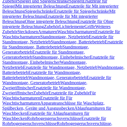
Zubehör
Spiegel und Spiegelschränke
Spiegel
Ersatzteile für
Spiegel
Mit integrierter Beleuchtung
Ersatzteile für Mit integrierter
Beleuchtung
Spiegelschränke
Ersatzteile für Spiegelschränke
Mit
integrierter Beleuchtung
Ersatzteile für Mit integrierter
Beleuchtung
Ohne integrierte Beleuchtung
Ersatzteile für Ohne
integrierte Beleuchtung
Zubehör
Lichtelemente
Griffe
Weiteres
Zubehör
Steckdosen
Armaturen
Waschtischarmaturen
Ersatzteile für
Waschtischarmaturen
Standmontage, Netzbetrieb
Ersatzteile für
Standmontage, Netzbetrieb
Standmontage, Batteriebetrieb
Ersatzteile
für Standmontage, Batteriebetrieb
Standmontage,
Generatorbetrieb
Ersatzteile für Standmontage,
Generatorbetrieb
Standmontage, Einhebelmischer
Ersatzteile für
Standmontage, Einhebelmischer
Wandmontage,
Netzbetrieb
Ersatzteile für Wandmontage, Netzbetrieb
Wandmontage,
Batteriebetrieb
Ersatzteile für Wandmontage,
Batteriebetrieb
Wandmontage, Generatorbetrieb
Ersatzteile für
Wandmontage, Generatorbetrieb
Wandmontage,
Zweigriffmischer
Ersatzteile für Wandmontage,
Zweigriffmischer
Zubehör
Ersatzteile für Zubehör
Für
Waschtischarmaturen
Ersatzteile für Für
Waschtischarmaturen
Apparateanschlüsse für Waschplatz,
Spülbecken, Geräte und Ausgussbecken
Ablaufgarnituren für
Waschbecken
Ersatzteile für Ablaufgarnituren für
Waschbecken
Rohrbogengeruchsverschlüsse
Ersatzteile für
Rohrbogengeruchsverschlüsse
Rohrbogengeruchsverschlüsse,