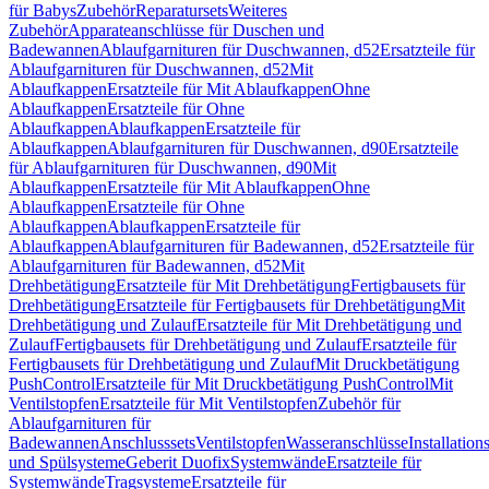
für Babys
Zubehör
Reparatursets
Weiteres
Zubehör
Apparateanschlüsse für Duschen und
Badewannen
Ablaufgarnituren für Duschwannen, d52
Ersatzteile für
Ablaufgarnituren für Duschwannen, d52
Mit
Ablaufkappen
Ersatzteile für Mit Ablaufkappen
Ohne
Ablaufkappen
Ersatzteile für Ohne
Ablaufkappen
Ablaufkappen
Ersatzteile für
Ablaufkappen
Ablaufgarnituren für Duschwannen, d90
Ersatzteile
für Ablaufgarnituren für Duschwannen, d90
Mit
Ablaufkappen
Ersatzteile für Mit Ablaufkappen
Ohne
Ablaufkappen
Ersatzteile für Ohne
Ablaufkappen
Ablaufkappen
Ersatzteile für
Ablaufkappen
Ablaufgarnituren für Badewannen, d52
Ersatzteile für
Ablaufgarnituren für Badewannen, d52
Mit
Drehbetätigung
Ersatzteile für Mit Drehbetätigung
Fertigbausets für
Drehbetätigung
Ersatzteile für Fertigbausets für Drehbetätigung
Mit
Drehbetätigung und Zulauf
Ersatzteile für Mit Drehbetätigung und
Zulauf
Fertigbausets für Drehbetätigung und Zulauf
Ersatzteile für
Fertigbausets für Drehbetätigung und Zulauf
Mit Druckbetätigung
PushControl
Ersatzteile für Mit Druckbetätigung PushControl
Mit
Ventilstopfen
Ersatzteile für Mit Ventilstopfen
Zubehör für
Ablaufgarnituren für
Badewannen
Anschlusssets
Ventilstopfen
Wasseranschlüsse
Installation
und Spülsysteme
Geberit Duofix
Systemwände
Ersatzteile für
Systemwände
Tragsysteme
Ersatzteile für