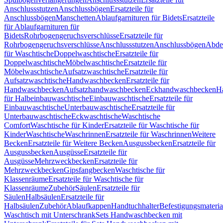
Anschlussstutzen
Anschlussbögen
Ersatzteile für
Anschlussbögen
Manschetten
Ablaufgarnituren für Bidets
Ersatzteile
für Ablaufgarnituren für
Bidets
Rohrbogengeruchsverschlüsse
Ersatzteile für
Rohrbogengeruchsverschlüsse
Anschlussstutzen
Anschlussbögen
Abde
für Waschtische
Doppelwaschtische
Ersatzteile für
Doppelwaschtische
Möbelwaschtische
Ersatzteile für
Möbelwaschtische
Aufsatzwaschtische
Ersatzteile für
Aufsatzwaschtische
Handwaschbecken
Ersatzteile für
Handwaschbecken
Aufsatzhandwaschbecken
Eckhandwaschbecken
H
für Halbeinbauwaschtische
Einbauwaschtische
Ersatzteile für
Einbauwaschtische
Unterbauwaschtische
Ersatzteile für
Unterbauwaschtische
Eckwaschtische
Waschtische
Comfort
Waschtische für Kinder
Ersatzteile für Waschtische für
Kinder
Waschtische
Waschrinnen
Ersatzteile für Waschrinnen
Weitere
Becken
Ersatzteile für Weitere Becken
Ausgussbecken
Ersatzteile für
Ausgussbecken
Ausgüsse
Ersatzteile für
Ausgüsse
Mehrzweckbecken
Ersatzteile für
Mehrzweckbecken
Gipsfangbecken
Waschtische für
Klassenräume
Ersatzteile für Waschtische für
Klassenräume
Zubehör
Säulen
Ersatzteile für
Säulen
Halbsäulen
Ersatzteile für
Halbsäulen
Zubehör
Ablaufkappen
Handtuchhalter
Befestigungsmateria
Waschtisch mit Unterschrank
Sets Handwaschbecken mit