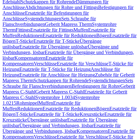
Edelstahl
Schutzkappen für Rohrende
Dämmungen für
Anschlüsse
Abdichtungen für Rohre und Fittings
Befestigungen für
Anschlüsse
Ersatzteile für Befestigungen für
Anschlüsse
Systemdichtungen
Sets Schraube für
Flanschverbindungen
Geberit Mapress Therm
Systemrohre
Therm
Fittings
Ersatzteile für Fittings
Muffen
Ersatzteile für
Muffen
Reduktionen
Ersatzteile für Reduktionen
Bögen
Ersatzteile für
Bögen
T-Stücke
Ersatzteile für T-Stücke
Übergänge
unlösbar
Ersatzteile für Übergänge unlösbar
Übergänge und
Verbindungen, lösbar
Ersatzteile für Übergänge und Verbindungen,
lösbar
Kompensatoren
Ersatzteile für
Kompensatoren
Verschlüsse
Ersatzteile für Verschlüsse
T-Stücke für
Heizung
Ersatzteile für T-Stücke für Heizung
Anschlüsse für
Heizung
Ersatzteile für Anschlüsse für Heizung
Zubehör für Geberit
Mapress Therm
Schutzkappen für Rohrende
Systemdichtungen
Sets
Schraube für Flanschverbindungen
Befestigungen für Rohre
Geberit
Mapress C-Stahl
Geberit Mapress C-Stahl
Ersatzteile für Geberit
Mapress C-Stahl
Systemrohre 1.0034
Systemrohre
1.0215
Rohrnippel
Muffen
Ersatzteile für
Muffen
Reduktionen
Ersatzteile für Reduktionen
Bögen
Ersatzteile für
Bögen
T-Stücke
Ersatzteile für T-Stücke
Kreuzstücke
Ersatzteile für
Kreuzstücke
Übergänge unlösbar
Ersatzteile für Übergänge
unlösbar
Übergänge und Verbindungen, lösbar
Ersatzteile für
Übergänge und Verbindungen, lösbar
Kompensatoren
Ersatzteile für
Kompensatoren
Verschlüsse
Ersatzteile für Verschlüsse
T-Stücke für