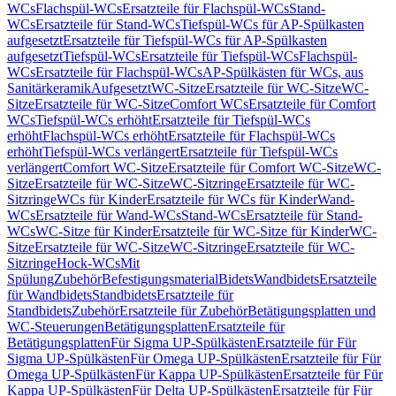
WCs
Flachspül-WCs
Ersatzteile für Flachspül-WCs
Stand-
WCs
Ersatzteile für Stand-WCs
Tiefspül-WCs für AP-Spülkasten
aufgesetzt
Ersatzteile für Tiefspül-WCs für AP-Spülkasten
aufgesetzt
Tiefspül-WCs
Ersatzteile für Tiefspül-WCs
Flachspül-
WCs
Ersatzteile für Flachspül-WCs
AP-Spülkästen für WCs, aus
Sanitärkeramik
Aufgesetzt
WC-Sitze
Ersatzteile für WC-Sitze
WC-
Sitze
Ersatzteile für WC-Sitze
Comfort WCs
Ersatzteile für Comfort
WCs
Tiefspül-WCs erhöht
Ersatzteile für Tiefspül-WCs
erhöht
Flachspül-WCs erhöht
Ersatzteile für Flachspül-WCs
erhöht
Tiefspül-WCs verlängert
Ersatzteile für Tiefspül-WCs
verlängert
Comfort WC-Sitze
Ersatzteile für Comfort WC-Sitze
WC-
Sitze
Ersatzteile für WC-Sitze
WC-Sitzringe
Ersatzteile für WC-
Sitzringe
WCs für Kinder
Ersatzteile für WCs für Kinder
Wand-
WCs
Ersatzteile für Wand-WCs
Stand-WCs
Ersatzteile für Stand-
WCs
WC-Sitze für Kinder
Ersatzteile für WC-Sitze für Kinder
WC-
Sitze
Ersatzteile für WC-Sitze
WC-Sitzringe
Ersatzteile für WC-
Sitzringe
Hock-WCs
Mit
Spülung
Zubehör
Befestigungsmaterial
Bidets
Wandbidets
Ersatzteile
für Wandbidets
Standbidets
Ersatzteile für
Standbidets
Zubehör
Ersatzteile für Zubehör
Betätigungsplatten und
WC-Steuerungen
Betätigungsplatten
Ersatzteile für
Betätigungsplatten
Für Sigma UP-Spülkästen
Ersatzteile für Für
Sigma UP-Spülkästen
Für Omega UP-Spülkästen
Ersatzteile für Für
Omega UP-Spülkästen
Für Kappa UP-Spülkästen
Ersatzteile für Für
Kappa UP-Spülkästen
Für Delta UP-Spülkästen
Ersatzteile für Für