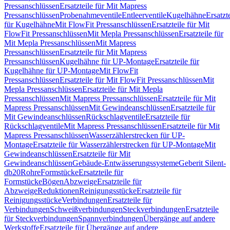
Pressanschlüssen
Ersatzteile für Mit Mapress
Pressanschlüssen
Probenahmeventile
Entleerventile
Kugelhähne
Ersatzt
für Kugelhähne
Mit FlowFit Pressanschlüssen
Ersatzteile für Mit
FlowFit Pressanschlüssen
Mit Mepla Pressanschlüssen
Ersatzteile für
Mit Mepla Pressanschlüssen
Mit Mapress
Pressanschlüssen
Ersatzteile für Mit Mapress
Pressanschlüssen
Kugelhähne für UP-Montage
Ersatzteile für
Kugelhähne für UP-Montage
Mit FlowFit
Pressanschlüssen
Ersatzteile für Mit FlowFit Pressanschlüssen
Mit
Mepla Pressanschlüssen
Ersatzteile für Mit Mepla
Pressanschlüssen
Mit Mapress Pressanschlüssen
Ersatzteile für Mit
Mapress Pressanschlüssen
Mit Gewindeanschlüssen
Ersatzteile für
Mit Gewindeanschlüssen
Rückschlagventile
Ersatzteile für
Rückschlagventile
Mit Mapress Pressanschlüssen
Ersatzteile für Mit
Mapress Pressanschlüssen
Wasserzählerstrecken für UP-
Montage
Ersatzteile für Wasserzählerstrecken für UP-Montage
Mit
Gewindeanschlüssen
Ersatzteile für Mit
Gewindeanschlüssen
Gebäude-Entwässerungssysteme
Geberit Silent-
db20
Rohre
Formstücke
Ersatzteile für
Formstücke
Bögen
Abzweige
Ersatzteile für
Abzweige
Reduktionen
Reinigungsstücke
Ersatzteile für
Reinigungsstücke
Verbindungen
Ersatzteile für
Verbindungen
Schweißverbindungen
Steckverbindungen
Ersatzteile
für Steckverbindungen
Spannverbindungen
Übergänge auf andere
Werkstoffe
Ersatzteile für Übergänge auf andere