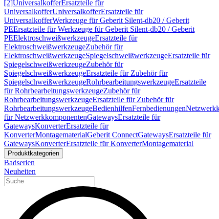
[2]
Universalkoffer
Ersatzteile für
Universalkoffer
Universalkoffer
Ersatzteile für
Universalkoffer
Werkzeuge für Geberit Silent-db20 / Geberit
PE
Ersatzteile für Werkzeuge für Geberit Silent-db20 / Geberit
PE
Elektroschweißwerkzeuge
Ersatzteile für
Elektroschweißwerkzeuge
Zubehör für
Elektroschweißwerkzeuge
Spiegelschweißwerkzeuge
Ersatzteile für
Spiegelschweißwerkzeuge
Zubehör für
Spiegelschweißwerkzeuge
Ersatzteile für Zubehör für
Spiegelschweißwerkzeuge
Rohrbearbeitungswerkzeuge
Ersatzteile
für Rohrbearbeitungswerkzeuge
Zubehör für
Rohrbearbeitungswerkzeuge
Ersatzteile für Zubehör für
Rohrbearbeitungswerkzeuge
Bedienhilfen
Fernbedienungen
Netzwerk
für Netzwerkkomponenten
Gateways
Ersatzteile für
Gateways
Konverter
Ersatzteile für
Konverter
Montagematerial
Geberit Connect
Gateways
Ersatzteile für
Gateways
Konverter
Ersatzteile für Konverter
Montagematerial
Produktkategorien
Badserien
Neuheiten