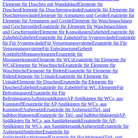
Elemente für Duschen mit Wandablauf
Elemente für
Duschen
Elemente für Duschtrennwände
Ersatzteile für Elemente für
Duschtrennwände
Elemente für Armaturen und Geräte
Ersatzteile für
Elemente für Armaturen und Geräte
Elemente für Waschmaschinen
und Geschirrspüler
Ersatzteile für Elemente für Waschmaschinen
und Geschirrspüler
Elemente für Konsollasten
Zubehör
Ersatzteile für
Zubehör
Zubehör
Ersatzteile für Zubehör
Für Systemwände
Ersatzteile
für Für Systemwände
Für Versorgungssysteme
Ersatzteile für Für
Versorgungssysteme
Für Entwässerung
Geberit
Kombifix
Montageelemente
Ersatzteile für
Montageelemente
Elemente für WCs
Ersatzteile für Elemente für
WCs
Elemente für Waschtische
Ersatzteile für Elemente für
Waschtische
Elemente für Bidets
Ersatzteile für Elemente für
Bidets
Elemente für Urinale
Ersatzteile für Elemente für
Urinale
Elemente für Duschen
Ersatzteile für Elemente für
Duschen
Zubehör
Ersatzteile für Zubehör
Für WC-Elemente
Für
Befestigungen
Ersatzteile für Für
Befestigungen
Aufputzspülkästen
AP-Spülkästen für WCs, aus
Kunststoff
Ersatzteile für AP-Spülkästen für WCs, aus
Kunststoff
Aufgesetzt
Ersatzteile für Aufgesetzt
Tief- und
halbhochhängend
Ersatzteile für Tief- und halbhochhängend
AP-
Spülkästen für WCs, aus Sanitärkeramik
Ersatzteile für AP-
Spülkästen für WCs, aus Sanitärkeramik
Aufgesetzt
Ersatzteile für
Aufgesetzt
Spülrohre
Ersatzteile für
Spülrohre
Hochhängend
Ersatzteile für Hochhängend
Tief- und