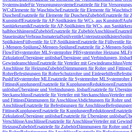
Systemwände
Für Versorgungssysteme
Ersatzteile für Für Versorgung
WCs
Elemente für Waschtische
Ersatzteile für Elemente für Waschtisc
Duschen
Ersatzteile für Elemente für Duschen
Zubehör
Ersatzteile für
Kunststoff
Ersatzteile für AP-Spülkästen für WCs, aus Kunststoff
Aufg
Sanitärkeramik
Ersatzteile für AP-Spülkästen für WCs, aus Sanitärker
halbhochhängend
Zubehör
Ersatzteile für Zubehör
Anschlüsse
Ersatztei
Staueinsätze
Verbrauchsmaterial
Spülventile
Unterputzspülkästen
Spülr
Spülkästen
Füllventile für UP-Spülkästen
Ersatzteile für Füllventile f
1-Mengen-Spülung
2-Mengen-Spülung
Ersatzteile für 2-Mengen-Spül
FlowFit
Systemrohre ML
Systemrohre PB
Systemrohre Heizung ML
Fi
Zirkulation
Übergänge unlösbar
Übergänge und Verbindungen, lösbar
Gewindeanschluss
Ersatzteile für Verteiler mit Gewindeanschluss
Verte
Anschlüsse für Heizung
Zubehör
Dämmungen für Rohre und Fittings
D
Rohre
Befestigungen für Rohre
Schutzrohre und Einlegehilfen
Befesti
PushFit
Systemrohre ML
Ersatzteile für Systemrohre ML
Systemrohre
Fittings
Kupplungen
Ersatzteile für Kupplungen
Reduktionen
Ersatztei
unlösbar
Übergänge und Verbindungen, lösbar
Ersatzteile für Übergä
Steckanschluss
Ersatzteile für Verteiler mit Steckanschluss
Verteiler m
und Fittings
Dämmungen für Anschlüsse
Abdichtungen für Rohre und 
Anschlüsse
Ersatzteile für Befestigungen für Anschlüsse
Befestigungen 
Fittings
Kupplungen
Ersatzteile für Kupplungen
Reduktionen
Ersatztei
Zirkulation
Übergänge unlösbar
Ersatzteile für Übergänge unlösbar
Übe
Verschlüsse
Anschlüsse
Ersatzteile für Anschlüsse
Verteiler mit Gewin
Heizung
Zubehör
Ersatzteile für Zubehör
Dämmungen für Rohre und Fi
für Rohre
Befestigungen für Anschlüsse
Ersatzteile für Befestigungen 