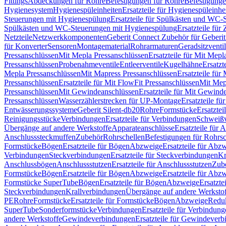
Fittings
Abdeckungen für Rohre
Befestigungen für Rohre
Befestigunge
Hygienesystem
Hygienespüleinheiten
Ersatzteile für Hygienespüleinhe
Steuerungen mit Hygienespülung
Ersatzteile für Spülkästen und WC
Spülkästen und WC-Steuerungen mit Hygienespülung
Ersatzteile fü
Netzteile
Netzwerkkomponenten
Geberit Connect Zubehör für Geberi
für Konverter
Sensoren
Montagematerial
Rohrarmaturen
Geradsitzventi
Pressanschlüssen
Mit Mepla Pressanschlüssen
Ersatzteile für Mit Mepl
Pressanschlüssen
Probenahmeventile
Entleerventile
Kugelhähne
Ersatzt
Mepla Pressanschlüssen
Mit Mapress Pressanschlüssen
Ersatzteile für
Pressanschlüssen
Ersatzteile für Mit FlowFit Pressanschlüssen
Mit Mep
Pressanschlüssen
Mit Gewindeanschlüssen
Ersatzteile für Mit Gewind
Pressanschlüssen
Wasserzählerstrecken für UP-Montage
Ersatzteile f
Entwässerungssysteme
Geberit Silent-db20
Rohre
Formstücke
Ersatztei
Reinigungsstücke
Verbindungen
Ersatzteile für Verbindungen
Schweiß
Übergänge auf andere Werkstoffe
Apparateanschlüsse
Ersatzteile für 
Anschlusssteckmuffen
Zubehör
Rohrschellen
Befestigungen für Rohrsc
Formstücke
Bögen
Ersatzteile für Bögen
Abzweige
Ersatzteile für Abz
Verbindungen
Steckverbindungen
Ersatzteile für Steckverbindungen
Kr
Anschlussbögen
Anschlussstutzen
Ersatzteile für Anschlussstutzen
Zub
Formstücke
Bögen
Ersatzteile für Bögen
Abzweige
Ersatzteile für Abz
Formstücke SuperTube
Bögen
Ersatzteile für Bögen
Abzweige
Ersatzte
Steckverbindungen
Krallverbindungen
Übergänge auf andere Werksto
PE
Rohre
Formstücke
Ersatzteile für Formstücke
Bögen
Abzweige
Redu
SuperTube
Sonderformstücke
Verbindungen
Ersatzteile für Verbindun
andere Werkstoffe
Gewindeverbindungen
Ersatzteile für Gewindever