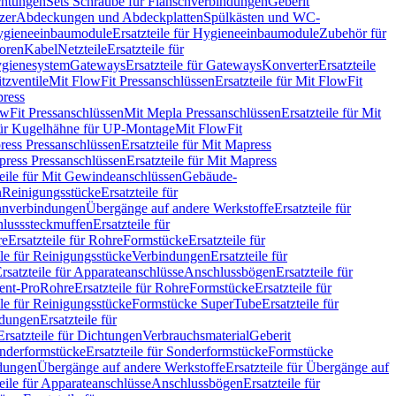
chtungen
Sets Schraube für Flanschverbindungen
Geberit
zer
Abdeckungen und Abdeckplatten
Spülkästen und WC-
gieneeinbaumodule
Ersatzteile für Hygieneeinbaumodule
Zubehör für
oren
Kabel
Netzteile
Ersatzteile für
Hygienesystem
Gateways
Ersatzteile für Gateways
Konverter
Ersatzteile
itzventile
Mit FlowFit Pressanschlüssen
Ersatzteile für Mit FlowFit
press
lowFit Pressanschlüssen
Mit Mepla Pressanschlüssen
Ersatzteile für Mit
 für Kugelhähne für UP-Montage
Mit FlowFit
ress Pressanschlüssen
Ersatzteile für Mit Mapress
ress Pressanschlüssen
Ersatzteile für Mit Mapress
teile für Mit Gewindeanschlüssen
Gebäude-
n
Reinigungsstücke
Ersatzteile für
nverbindungen
Übergänge auf andere Werkstoffe
Ersatzteile für
lusssteckmuffen
Ersatzteile für
re
Ersatzteile für Rohre
Formstücke
Ersatzteile für
ile für Reinigungsstücke
Verbindungen
Ersatzteile für
rsatzteile für Apparateanschlüsse
Anschlussbögen
Ersatzteile für
lent-Pro
Rohre
Ersatzteile für Rohre
Formstücke
Ersatzteile für
ile für Reinigungsstücke
Formstücke SuperTube
Ersatzteile für
ndungen
Ersatzteile für
Ersatzteile für Dichtungen
Verbrauchsmaterial
Geberit
nderformstücke
Ersatzteile für Sonderformstücke
Formstücke
ndungen
Übergänge auf andere Werkstoffe
Ersatzteile für Übergänge auf
teile für Apparateanschlüsse
Anschlussbögen
Ersatzteile für