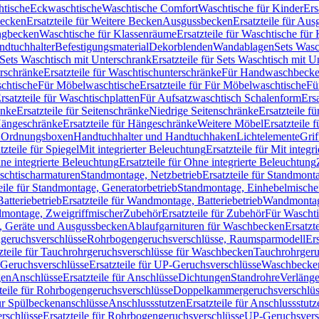
htische
Eckwaschtische
Waschtische Comfort
Waschtische für Kinder
Ers
Becken
Ersatzteile für Weitere Becken
Ausgussbecken
Ersatzteile für Au
ngbecken
Waschtische für Klassenräume
Ersatzteile für Waschtische fü
ndtuchhalter
Befestigungsmaterial
Dekorblenden
Wandablagen
Sets Wasc
Sets Waschtisch mit Unterschrank
Ersatzteile für Sets Waschtisch mit 
rschränke
Ersatzteile für Waschtischunterschränke
Für Handwaschbeck
schtische
Für Möbelwaschtische
Ersatzteile für Für Möbelwaschtische
Fü
rsatzteile für Waschtischplatten
Für Aufsatzwaschtisch Schalenform
Ers
änke
Ersatzteile für Seitenschränke
Niedrige Seitenschränke
Ersatzteile f
ängeschränke
Ersatzteile für Hängeschränke
Weitere Möbel
Ersatzteile 
d Ordnungsboxen
Handtuchhalter und Handtuchhaken
Lichtelemente
Grif
tzteile für Spiegel
Mit integrierter Beleuchtung
Ersatzteile für Mit integr
ne integrierte Beleuchtung
Ersatzteile für Ohne integrierte Beleuchtung
aschtischarmaturen
Standmontage, Netzbetrieb
Ersatzteile für Standmont
eile für Standmontage, Generatorbetrieb
Standmontage, Einhebelmische
tteriebetrieb
Ersatzteile für Wandmontage, Batteriebetrieb
Wandmontage
ndmontage, Zweigriffmischer
Zubehör
Ersatzteile für Zubehör
Für Wascht
n, Geräte und Ausgussbecken
Ablaufgarnituren für Waschbecken
Ersatzt
ngeruchsverschlüsse
Rohrbogengeruchsverschlüsse, Raumsparmodell
Er
zteile für Tauchrohrgeruchsverschlüsse für Waschbecken
Tauchrohrgeru
Geruchsverschlüsse
Ersatzteile für UP-Geruchsverschlüsse
Waschbecken
en
Anschlüsse
Ersatzteile für Anschlüsse
Dichtungen
Standrohre
Verläng
teile für Rohrbogengeruchsverschlüsse
Doppelkammergeruchsverschlüs
für Spülbeckenanschlüsse
Anschlussstutzen
Ersatzteile für Anschlussstutz
rschlüsse
Ersatzteile für Rohrbogengeruchsverschlüsse
UP-Geruchsvers