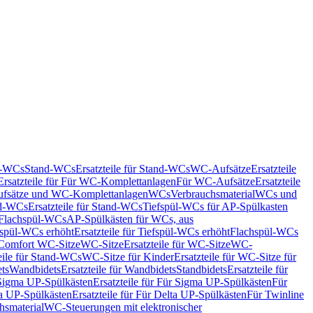
nd-WCs
Stand-WCs
Ersatzteile für Stand-WCs
WC-Aufsätze
Ersatzteile
Ersatzteile für Für WC-Komplettanlagen
Für WC-Aufsätze
Ersatzteile
fsätze und WC-Komplettanlagen
WCs
Verbrauchsmaterial
WCs und
d-WCs
Ersatzteile für Stand-WCs
Tiefspül-WCs für AP-Spülkasten
r Flachspül-WCs
AP-Spülkästen für WCs, aus
fspül-WCs erhöht
Ersatzteile für Tiefspül-WCs erhöht
Flachspül-WCs
r Comfort WC-Sitze
WC-Sitze
Ersatzteile für WC-Sitze
WC-
eile für Stand-WCs
WC-Sitze für Kinder
Ersatzteile für WC-Sitze für
ts
Wandbidets
Ersatzteile für Wandbidets
Standbidets
Ersatzteile für
Sigma UP-Spülkästen
Ersatzteile für Für Sigma UP-Spülkästen
Für
a UP-Spülkästen
Ersatzteile für Für Delta UP-Spülkästen
Für Twinline
hsmaterial
WC-Steuerungen mit elektronischer