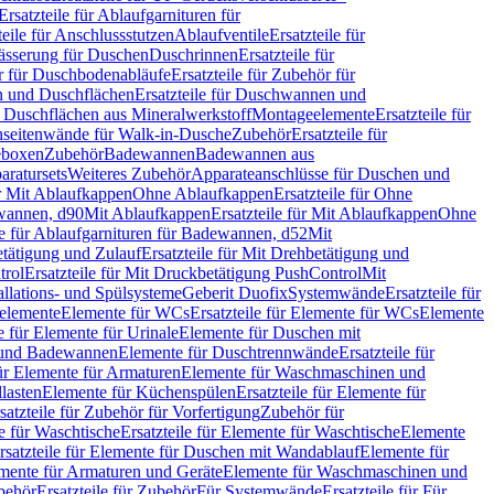
Ersatzteile für Ablaufgarnituren für
teile für Anschlussstutzen
Ablaufventile
Ersatzteile für
wässerung für Duschen
Duschrinnen
Ersatzteile für
 für Duschbodenabläufe
Ersatzteile für Zubehör für
 und Duschflächen
Ersatzteile für Duschwannen und
ür Duschflächen aus Mineralwerkstoff
Montageelemente
Ersatzteile für
chseitenwände für Walk-in-Dusche
Zubehör
Ersatzteile für
geboxen
Zubehör
Badewannen
Badewannen aus
aratursets
Weiteres Zubehör
Apparateanschlüsse für Duschen und
ür Mit Ablaufkappen
Ohne Ablaufkappen
Ersatzteile für Ohne
hwannen, d90
Mit Ablaufkappen
Ersatzteile für Mit Ablaufkappen
Ohne
le für Ablaufgarnituren für Badewannen, d52
Mit
tätigung und Zulauf
Ersatzteile für Mit Drehbetätigung und
trol
Ersatzteile für Mit Druckbetätigung PushControl
Mit
allations- und Spülsysteme
Geberit Duofix
Systemwände
Ersatzteile für
eelemente
Elemente für WCs
Ersatzteile für Elemente für WCs
Elemente
le für Elemente für Urinale
Elemente für Duschen mit
- und Badewannen
Elemente für Duschtrennwände
Ersatzteile für
für Elemente für Armaturen
Elemente für Waschmaschinen und
llasten
Elemente für Küchenspülen
Ersatzteile für Elemente für
satzteile für Zubehör für Vorfertigung
Zubehör für
e für Waschtische
Ersatzteile für Elemente für Waschtische
Elemente
rsatzteile für Elemente für Duschen mit Wandablauf
Elemente für
lemente für Armaturen und Geräte
Elemente für Waschmaschinen und
behör
Ersatzteile für Zubehör
Für Systemwände
Ersatzteile für Für