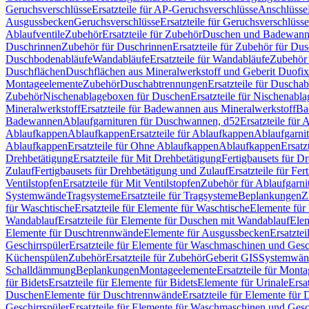
Geruchsverschlüsse
Ersatzteile für AP-Geruchsverschlüsse
Anschlüsse
Ausgussbecken
Geruchsverschlüsse
Ersatzteile für Geruchsverschlüsse
Ablaufventile
Zubehör
Ersatzteile für Zubehör
Duschen und Badewan
Duschrinnen
Zubehör für Duschrinnen
Ersatzteile für Zubehör für Du
Duschbodenabläufe
Wandabläufe
Ersatzteile für Wandabläufe
Zubehör 
Duschflächen
Duschflächen aus Mineralwerkstoff und Geberit Duofix 
Montageelemente
Zubehör
Duschabtrennungen
Ersatzteile für Duscha
Zubehör
Nischenablageboxen für Duschen
Ersatzteile für Nischenab
Mineralwerkstoff
Ersatzteile für Badewannen aus Mineralwerkstoff
Ba
Badewannen
Ablaufgarnituren für Duschwannen, d52
Ersatzteile für
Ablaufkappen
Ablaufkappen
Ersatzteile für Ablaufkappen
Ablaufgarni
Ablaufkappen
Ersatzteile für Ohne Ablaufkappen
Ablaufkappen
Ersatz
Drehbetätigung
Ersatzteile für Mit Drehbetätigung
Fertigbausets für D
Zulauf
Fertigbausets für Drehbetätigung und Zulauf
Ersatzteile für Fe
Ventilstopfen
Ersatzteile für Mit Ventilstopfen
Zubehör für Ablaufgarn
Systemwände
Tragsysteme
Ersatzteile für Tragsysteme
Beplankungen
Z
für Waschtische
Ersatzteile für Elemente für Waschtische
Elemente für 
Wandablauf
Ersatzteile für Elemente für Duschen mit Wandablauf
Ele
Elemente für Duschtrennwände
Elemente für Ausgussbecken
Ersatzte
Geschirrspüler
Ersatzteile für Elemente für Waschmaschinen und Gesc
Küchenspülen
Zubehör
Ersatzteile für Zubehör
Geberit GIS
Systemwän
Schalldämmung
Beplankungen
Montageelemente
Ersatzteile für Mont
für Bidets
Ersatzteile für Elemente für Bidets
Elemente für Urinale
Ersa
Duschen
Elemente für Duschtrennwände
Ersatzteile für Elemente fü
Geschirrspüler
Ersatzteile für Elemente für Waschmaschinen und Gesc