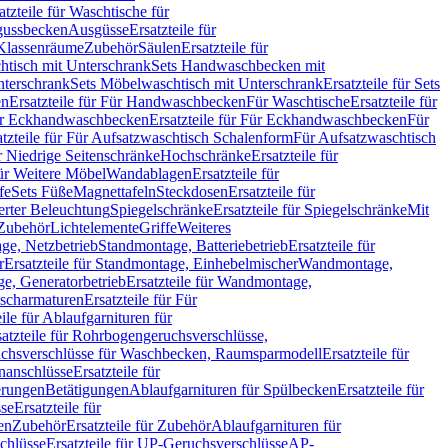
atzteile für Waschtische für
sgussbecken
Ausgüsse
Ersatzteile für
r Klassenräume
Zubehör
Säulen
Ersatzteile für
htisch mit Unterschrank
Sets Handwaschbecken mit
Unterschrank
Sets Möbelwaschtisch mit Unterschrank
Ersatzteile für Sets
en
Ersatzteile für Für Handwaschbecken
Für Waschtische
Ersatzteile für
r Eckhandwaschbecken
Ersatzteile für Für Eckhandwaschbecken
Für
atzteile für Für Aufsatzwaschtisch Schalenform
Für Aufsatzwaschtisch
ür Niedrige Seitenschränke
Hochschränke
Ersatzteile für
für Weitere Möbel
Wandablagen
Ersatzteile für
fe
Sets Füße
Magnettafeln
Steckdosen
Ersatzteile für
ierter Beleuchtung
Spiegelschränke
Ersatzteile für Spiegelschränke
Mit
Zubehör
Lichtelemente
Griffe
Weiteres
age, Netzbetrieb
Standmontage, Batteriebetrieb
Ersatzteile für
r
Ersatzteile für Standmontage, Einhebelmischer
Wandmontage,
, Generatorbetrieb
Ersatzteile für Wandmontage,
ischarmaturen
Ersatzteile für Für
eile für Ablaufgarnituren für
satzteile für Rohrbogengeruchsverschlüsse,
chsverschlüsse für Waschbecken, Raumsparmodell
Ersatzteile für
anschlüsse
Ersatzteile für
erungen
Betätigungen
Ablaufgarnituren für Spülbecken
Ersatzteile für
se
Ersatzteile für
en
Zubehör
Ersatzteile für Zubehör
Ablaufgarnituren für
chlüsse
Ersatzteile für UP-Geruchsverschlüsse
AP-