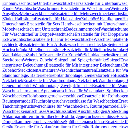
Einbauwaschtische
Unterbauwaschtische
Ersatzteile für Unterbauwasc
Kinder
Waschtische
Waschrinnen
Ersatzteile für Waschrinnen
Weitere 
Ausgüsse
Mehrzweckbecken
Ersatzteile für Mehrzweckbecken
Gipsfa
Säulen
Halbsäulen
Ersatzteile für Halbsäulen
Zubehör
Ablaufkappen
Ha
Unterschrank
Ersatzteile für Sets Handwaschbecken mit Unterschrank
Möbelwaschtisch mit Unterschrank
Badezimmermöbel
Waschtischunte
Für Waschtische
Für Doppelwaschtische
Ersatzteile für Für Doppelwa
Eckwaschtische
Ersatzteile für Für Eckwaschtische
Waschtischplatten
E
rechteckig
Ersatzteile für Für Aufsatzwaschtisch rechteckig
Seitenschr
Hochschränke
Mittelhochschränke
Ersatzteile für Mittelhochschränke
H
Wandablagen
Zubehör
Ersatzteile für Zubehör
Schubladeneinsätze un
Steckdosen
Weiteres Zubehör
Spiegel und Spiegelschränke
Spiegel
Ersa
integrierter Beleuchtung
Ersatzteile für Mit integrierter Beleuchtung
Oh
Zubehör
Steckdosen
Armaturen
Waschtischarmaturen
Ersatzteile für W
Standmontage, Batteriebetrieb
Standmontage, Generatorbetrieb
Ersatzt
Netzbetrieb
Ersatzteile für Wandmontage, Netzbetrieb
Wandmontage, Ba
Generatorbetrieb
Wandmontage, Zweigriffmischer
Ersatzteile für Wa
Waschtischarmaturen
Apparateanschlüsse für Waschplatz, Spülbecke
Waschbecken
Rohrbogengeruchsverschlüsse
Ersatzteile für Rohrboge
Raumsparmodell
Tauchrohrgeruchsverschlüsse für Waschbecken
Ersat
Tauchrohrgeruchsverschlüsse für Waschbecken, Raumsparmodell
UP-
Waschbeckenanschlüsse
Anschlussstutzen
Anschlussbögen
Abdeckung
Ablaufgarnituren für Spülbecken
Rohrbogengeruchsverschlüsse
Ersatz
Doppelkammergeruchsverschlüsse
Spülbeckenanschlüsse
Ersatzteile 
Geräte
Ersatzteile für Ablaufgarnituren für Geräte
Rohrbogengeruchsve