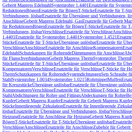
Geberit Mapress Edelstahl
Systemrohre 1.4401
Ersatzteile für System
Reduktionen
Bögen
Ersatzteile für Bögen
T-Stücke
Ersatzteile für T-St
Verbindungen, lösbar
Ersatzteile für Übergänge und Verbindungen, lö
Anschlüsse
Geberit Mapress Edelstahl, Gas
Ersatzteile für Geberit Ma
für Reduktionen
Bögen
Ersatzteile für Bögen
T-Stücke
Ersatzteile für T
Verbindungen, lösbar
Verschlüsse
Ersatzteile für Verschlüsse
Anschlüss
1.4401
Ersatzteile für Systemrohre 1.4401
Systemrohre 1.4521
Ersatzt
Stücke
Ersatzteile für T-Stücke
Übergänge unlösbar
Ersatzteile für Üb
Verschlüsse
Anschlüsse
Ersatzteile für Anschlüsse
Kompensatoren
Ersa
Edelstahl
Schutzkappen für Rohrende
Dämmungen für Anschlüsse
Abd
für Flanschverbindungen
Geberit Mapress Therm
Systemrohre Therm
F
Stücke
Ersatzteile für T-Stücke
Übergänge unlösbar
Ersatzteile für Üb
Kompensatoren
Verschlüsse
Ersatzteile für Verschlüsse
T-Stücke für H
Therm
Schutzkappen für Rohrende
Systemdichtungen
Sets Schraube f
Stahl
Systemrohre 1.0034
Systemrohre 1.0215
Rohrnippel
Muffen
Ersat
für Kreuzstücke
Übergänge unlösbar
Ersatzteile für Übergänge unlösb
Kompensatoren
Verschlüsse
Ersatzteile für Verschlüsse
T-Stücke für H
Stahl
Abdichtungen für Rohre und Fittings
Abdeckungen für Rohre
Be
Kupfer
Geberit Mapress Kupfer
Ersatzteile für Geberit Mapress Kupfe
Stücke
Innenliegende Zirkulation
Ersatzteile für Innenliegende Zirkula
lösbar
Ersatzteile für Übergänge und Verbindungen, lösbar
Verschlüsse
Heizung
Ersatzteile für Anschlüsse für Heizung
Geberit Mapress Kupfe
Bögen
T-Stücke
Ersatzteile für T-Stücke
Übergänge unlösbar
Ersatzteil
Verschlüsse
Anschlüsse
Ersatzteile für Anschlüsse
Zubehör für Geberit