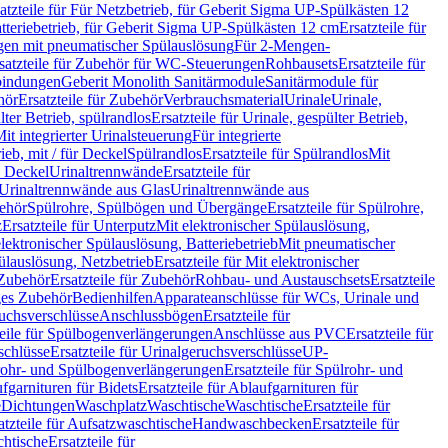
atzteile für Für Netzbetrieb, für Geberit Sigma UP-Spülkästen 12
tteriebetrieb, für Geberit Sigma UP-Spülkästen 12 cm
Ersatzteile für
gen mit pneumatischer Spülauslösung
Für 2-Mengen-
satzteile für Zubehör für WC-Steuerungen
Rohbausets
Ersatzteile für
bindungen
Geberit Monolith Sanitärmodule
Sanitärmodule für
hör
Ersatzteile für Zubehör
Verbrauchsmaterial
Urinale
Urinale,
lter Betrieb, spülrandlos
Ersatzteile für Urinale, gespülter Betrieb,
Mit integrierter Urinalsteuerung
Für integrierte
rieb, mit / für Deckel
Spülrandlos
Ersatzteile für Spülrandlos
Mit
e Deckel
Urinaltrennwände
Ersatzteile für
r Urinaltrennwände aus Glas
Urinaltrennwände aus
ehör
Spülrohre, Spülbögen und Übergänge
Ersatzteile für Spülrohre,
z
Ersatzteile für Unterputz
Mit elektronischer Spülauslösung,
 elektronischer Spülauslösung, Batteriebetrieb
Mit pneumatischer
ülauslösung, Netzbetrieb
Ersatzteile für Mit elektronischer
Zubehör
Ersatzteile für Zubehör
Rohbau- und Austauschsets
Ersatzteile
ges Zubehör
Bedienhilfen
Apparateanschlüsse für WCs, Urinale und
ruchsverschlüsse
Anschlussbögen
Ersatzteile für
teile für Spülbogenverlängerungen
Anschlüsse aus PVC
Ersatzteile für
schlüsse
Ersatzteile für Urinalgeruchsverschlüsse
UP-
rohr- und Spülbogenverlängerungen
Ersatzteile für Spülrohr- und
fgarnituren für Bidets
Ersatzteile für Ablaufgarnituren für
e
Dichtungen
Waschplatz
Waschtische
Waschtische
Ersatzteile für
atzteile für Aufsatzwaschtische
Handwaschbecken
Ersatzteile für
htische
Ersatzteile für