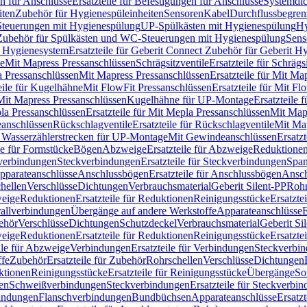
n für Anschlüsse
Ersatzteile für Befestigungen für Anschlüsse
Systemdi
iten
Zubehör für Hygienespüleinheiten
Sensoren
Kabel
Durchflussbegren
-Steuerungen mit Hygienespülung
UP-Spülkästen mit Hygienespülung
Hy
r Zubehör für Spülkästen und WC-Steuerungen mit Hygienespülung
Sens
t Hygienesystem
Ersatzteile für Geberit Connect Zubehör für Geberit 
le
Mit Mapress Pressanschlüssen
Schrägsitzventile
Ersatzteile für Schrägs
a Pressanschlüssen
Mit Mapress Pressanschlüssen
Ersatzteile für Mit Ma
eile für Kugelhähne
Mit FlowFit Pressanschlüssen
Ersatzteile für Mit F
 Mit Mapress Pressanschlüssen
Kugelhähne für UP-Montage
Ersatzteile
la Pressanschlüssen
Ersatzteile für Mit Mepla Pressanschlüssen
Mit Map
eanschlüssen
Rückschlagventile
Ersatzteile für Rückschlagventile
Mit Map
ür Wasserzählerstrecken für UP-Montage
Mit Gewindeanschlüssen
Ersatz
le für Formstücke
Bögen
Abzweige
Ersatzteile für Abzweige
Reduktione
verbindungen
Steckverbindungen
Ersatzteile für Steckverbindungen
Span
Apparateanschlüsse
Anschlussbögen
Ersatzteile für Anschlussbögen
Ansch
hellen
Verschlüsse
Dichtungen
Verbrauchsmaterial
Geberit Silent-PP
Roh
weige
Reduktionen
Ersatzteile für Reduktionen
Reinigungsstücke
Ersatzte
allverbindungen
Übergänge auf andere Werkstoffe
Apparateanschlüsse
E
ehör
Verschlüsse
Dichtungen
Schutzdeckel
Verbrauchsmaterial
Geberit Si
weige
Reduktionen
Ersatzteile für Reduktionen
Reinigungsstücke
Ersatzte
ile für Abzweige
Verbindungen
Ersatzteile für Verbindungen
Steckverbi
ffe
Zubehör
Ersatzteile für Zubehör
Rohrschellen
Verschlüsse
Dichtungen
ktionen
Reinigungsstücke
Ersatzteile für Reinigungsstücke
Übergänge
So
gen
Schweißverbindungen
Steckverbindungen
Ersatzteile für Steckverbi
bindungen
Flanschverbindungen
Bundbüchsen
Apparateanschlüsse
Ersatz