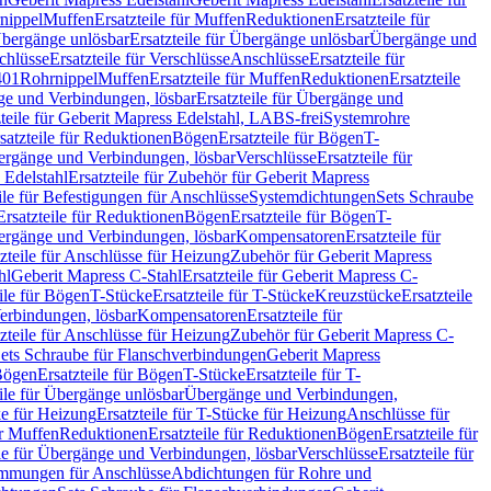
nippel
Muffen
Ersatzteile für Muffen
Reduktionen
Ersatzteile für
bergänge unlösbar
Ersatzteile für Übergänge unlösbar
Übergänge und
chlüsse
Ersatzteile für Verschlüsse
Anschlüsse
Ersatzteile für
401
Rohrnippel
Muffen
Ersatzteile für Muffen
Reduktionen
Ersatzteile
e und Verbindungen, lösbar
Ersatzteile für Übergänge und
zteile für Geberit Mapress Edelstahl, LABS-frei
Systemrohre
satzteile für Reduktionen
Bögen
Ersatzteile für Bögen
T-
bergänge und Verbindungen, lösbar
Verschlüsse
Ersatzteile für
 Edelstahl
Ersatzteile für Zubehör für Geberit Mapress
ile für Befestigungen für Anschlüsse
Systemdichtungen
Sets Schraube
Ersatzteile für Reduktionen
Bögen
Ersatzteile für Bögen
T-
bergänge und Verbindungen, lösbar
Kompensatoren
Ersatzteile für
zteile für Anschlüsse für Heizung
Zubehör für Geberit Mapress
hl
Geberit Mapress C-Stahl
Ersatzteile für Geberit Mapress C-
ile für Bögen
T-Stücke
Ersatzteile für T-Stücke
Kreuzstücke
Ersatzteile
Verbindungen, lösbar
Kompensatoren
Ersatzteile für
zteile für Anschlüsse für Heizung
Zubehör für Geberit Mapress C-
ets Schraube für Flanschverbindungen
Geberit Mapress
Bögen
Ersatzteile für Bögen
T-Stücke
Ersatzteile für T-
eile für Übergänge unlösbar
Übergänge und Verbindungen,
e für Heizung
Ersatzteile für T-Stücke für Heizung
Anschlüsse für
ür Muffen
Reduktionen
Ersatzteile für Reduktionen
Bögen
Ersatzteile für
ile für Übergänge und Verbindungen, lösbar
Verschlüsse
Ersatzteile für
mungen für Anschlüsse
Abdichtungen für Rohre und