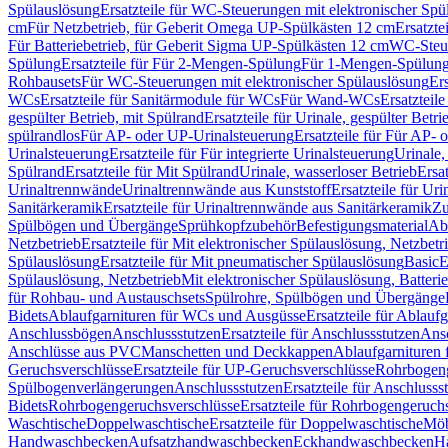
Spülauslösung
Ersatzteile für WC-Steuerungen mit elektronischer Spü
cm
Für Netzbetrieb, für Geberit Omega UP-Spülkästen 12 cm
Ersatzte
Für Batteriebetrieb, für Geberit Sigma UP-Spülkästen 12 cm
WC-Steue
Spülung
Ersatzteile für Für 2-Mengen-Spülung
Für 1-Mengen-Spülun
Rohbausets
Für WC-Steuerungen mit elektronischer Spülauslösung
Er
WCs
Ersatzteile für Sanitärmodule für WCs
Für Wand-WCs
Ersatztei
gespülter Betrieb, mit Spülrand
Ersatzteile für Urinale, gespülter Betr
spülrandlos
Für AP- oder UP-Urinalsteuerung
Ersatzteile für Für AP-
Urinalsteuerung
Ersatzteile für Für integrierte Urinalsteuerung
Urinale,
Spülrand
Ersatzteile für Mit Spülrand
Urinale, wasserloser Betrieb
Ersat
Urinaltrennwände
Urinaltrennwände aus Kunststoff
Ersatzteile für Ur
Sanitärkeramik
Ersatzteile für Urinaltrennwände aus Sanitärkeramik
Zu
Spülbögen und Übergänge
Sprühkopfzubehör
Befestigungsmaterial
Abl
Netzbetrieb
Ersatzteile für Mit elektronischer Spülauslösung, Netzbetr
Spülauslösung
Ersatzteile für Mit pneumatischer Spülauslösung
Basic
E
Spülauslösung, Netzbetrieb
Mit elektronischer Spülauslösung, Batterie
für Rohbau- und Austauschsets
Spülrohre, Spülbögen und Übergänge
Bidets
Ablaufgarnituren für WCs und Ausgüsse
Ersatzteile für Ablau
Anschlussbögen
Anschlussstutzen
Ersatzteile für Anschlussstutzen
Ansc
Anschlüsse aus PVC
Manschetten und Deckkappen
Ablaufgarnituren 
Geruchsverschlüsse
Ersatzteile für UP-Geruchsverschlüsse
Rohrbogeng
Spülbogenverlängerungen
Anschlussstutzen
Ersatzteile für Anschlusss
Bidets
Rohrbogengeruchsverschlüsse
Ersatzteile für Rohrbogengeruch
Waschtische
Doppelwaschtische
Ersatzteile für Doppelwaschtische
Möb
Handwaschbecken
Aufsatzhandwaschbecken
Eckhandwaschbecken
H