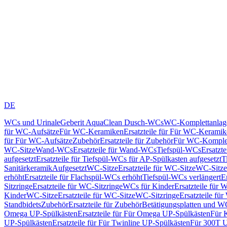
DE
WCs und Urinale
Geberit AquaClean Dusch-WCs
WC-Komplettanlag
für WC-Aufsätze
Für WC-Keramiken
Ersatzteile für Für WC-Kerami
für Für WC-Aufsätze
Zubehör
Ersatzteile für Zubehör
Für WC-Komplet
WC-Sitze
Wand-WCs
Ersatzteile für Wand-WCs
Tiefspül-WCs
Ersatzt
aufgesetzt
Ersatzteile für Tiefspül-WCs für AP-Spülkasten aufgesetzt
T
Sanitärkeramik
Aufgesetzt
WC-Sitze
Ersatzteile für WC-Sitze
WC-Sitze
erhöht
Ersatzteile für Flachspül-WCs erhöht
Tiefspül-WCs verlängert
E
Sitzringe
Ersatzteile für WC-Sitzringe
WCs für Kinder
Ersatzteile für 
Kinder
WC-Sitze
Ersatzteile für WC-Sitze
WC-Sitzringe
Ersatzteile fü
Standbidets
Zubehör
Ersatzteile für Zubehör
Betätigungsplatten und W
Omega UP-Spülkästen
Ersatzteile für Für Omega UP-Spülkästen
Für 
UP-Spülkästen
Ersatzteile für Für Twinline UP-Spülkästen
Für 300T U