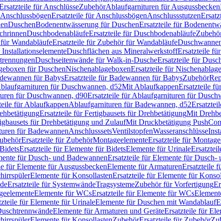
Ersatzteile für Anschlüsse
Zubehör
Ablaufgarnituren für Ausgussbecken
Anschlussbögen
Ersatzteile für Anschlussbögen
Anschlussstutzen
Ersatz
nen
Duschen
Bodenentwässerung für Duschen
Ersatzteile für Bodenent
schrinnen
Duschbodenabläufe
Ersatzteile für Duschbodenabläufe
Zubehör
für Wandabläufe
Ersatzteile für Zubehör für Wandabläufe
Duschwannen
Installationselemente
Duschflächen aus Mineralwerkstoff
Ersatzteile f
btrennungen
Duschseitenwände für Walk-in-Dusche
Ersatzteile für Dus
lageboxen für Duschen
Nischenablageboxen
Ersatzteile für Nischenabla
dewannen für Babys
Ersatzteile für Badewannen für Babys
Zubehör
Rep
 Ablaufgarnituren für Duschwannen, d52
Mit Ablaufkappen
Ersatzteile f
turen für Duschwannen, d90
Ersatzteile für Ablaufgarnituren für Dusc
teile für Ablaufkappen
Ablaufgarnituren für Badewannen, d52
Ersatztei
rehbetätigung
Ersatzteile für Fertigbausets für Drehbetätigung
Mit Drehbe
rtigbausets für Drehbetätigung und Zulauf
Mit Druckbetätigung PushCon
ituren für Badewannen
Anschlusssets
Ventilstopfen
Wasseranschlüsse
Inst
ubehör
Ersatzteile für Zubehör
Montageelemente
Ersatzteile für Montag
Bidets
Ersatzteile für Elemente für Bidets
Elemente für Urinale
Ersatztei
mente für Dusch- und Badewannen
Ersatzteile für Elemente für Dusch
ile für Elemente für Ausgussbecken
Elemente für Armaturen
Ersatzteile 
hirrspüler
Elemente für Konsollasten
Ersatzteile für Elemente für Konso
de
Ersatzteile für Systemwände
Tragsysteme
Zubehör für Vorfertigung
Er
ageelemente
Elemente für WCs
Ersatzteile für Elemente für WCs
Element
tzteile für Elemente für Urinale
Elemente für Duschen mit Wandablauf
E
r Duschtrennwände
Elemente für Armaturen und Geräte
Ersatzteile für E
hirrspüler
Elemente für Konsollasten
Zubehör
Ersatzteile für Zubehör
Zu