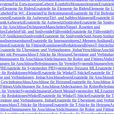
ssysteme
Für Entwässerung
Geberit Kombifix
Montageelemente
Ersatztei
he
Elemente für Bidets
Ersatzteile für Elemente für Bidets
Elemente für U
 Zubehör
Für WC-Elemente
Für Befestigungen
Ersatzteile für Für Befest
esetzt
Ersatzteile für Aufgesetzt
Tief- und halbhochhängend
Ersatzteile 
amik
Aufgesetzt
Ersatzteile für Aufgesetzt
Spülrohre
Ersatzteile für Spülr
le für Anschlüsse
Dichtungen
Manschetten
Nippel, Rosetten und
ohre
Zubehör
Füll- und Spülventile
Füllventile
Ersatzteile für Füllventile
Fü
ür UP-Spülkästen
Spülventile
Ersatzteile für Spülventile
Spül-Stopp-Spülu
ung
Innengarnituren
Ersatzteile für Innengarnituren
2-Mengen-Spülung
Er
ttings
Ersatzteile für Fittings
Kupplungen
Reduktionen
Bögen
T-Stücke
In
Ersatzteile für Übergänge und Verbindungen, lösbar
Verschlüsse
Anschlü
iler mit Pressanschluss
T-Stücke für Heizung
Übergänge und Verbindung
ämmungen für Anschlüsse
Abdichtungen für Rohre und Fittings
Abdich
gungen für Anschlüsse
Befestigungen für Verteiler
Systemdichtungen
Set
 PB
Ersatzteile für Systemrohre PB
Systemrohre Heizung ML
Ersatzteil
le für Reduktionen
Winkel
Ersatzteile für Winkel
T-Stücke
Ersatzteile für 
nge und Verbindungen, lösbar
Anschlussdosen
Ersatzteile für Anschlussd
it Gewindeanschluss
Anschlüsse für Heizung
Ersatzteile für Anschlüsse 
Fittings
Abdichtungen für Anschlüsse
Abdeckungen für Rohre
Befestig
für Verteiler
Systemdichtungen
Geberit Mepla
Systemrohre ML
Ersatzte
le für Reduktionen
Winkel
Ersatzteile für Winkel
T-Stücke
Ersatzteile für 
rgänge und Verbindungen, lösbar
Ersatzteile für Übergänge und Verbi
deanschluss
T-Stücke für Heizung
Ersatzteile für T-Stücke für Heizung
An
ttings
Dämmungen für Anschlüsse
Abdichtungen für Rohre und Fitting
für Anschlüsse
Systemdichtungen
Sets Schraube für Flanschverbindung