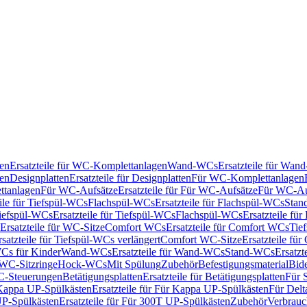
en
Ersatzteile für WC-Komplettanlagen
Wand-WCs
Ersatzteile für Wa
ken
Designplatten
Ersatzteile für Designplatten
Für WC-Komplettanlagen
tanlagen
Für WC-Aufsätze
Ersatzteile für Für WC-Aufsätze
Für WC-Au
eile für Tiefspül-WCs
Flachspül-WCs
Ersatzteile für Flachspül-WCs
Stan
iefspül-WCs
Ersatzteile für Tiefspül-WCs
Flachspül-WCs
Ersatzteile fü
Ersatzteile für WC-Sitze
Comfort WCs
Ersatzteile für Comfort WCs
Tie
rsatzteile für Tiefspül-WCs verlängert
Comfort WC-Sitze
Ersatzteile fü
WCs für Kinder
Wand-WCs
Ersatzteile für Wand-WCs
Stand-WCs
Ersatzt
r WC-Sitzringe
Hock-WCs
Mit Spülung
Zubehör
Befestigungsmaterial
Bide
C-Steuerungen
Betätigungsplatten
Ersatzteile für Betätigungsplatten
Für 
Kappa UP-Spülkästen
Ersatzteile für Für Kappa UP-Spülkästen
Für Delt
P-Spülkästen
Ersatzteile für Für 300T UP-Spülkästen
Zubehör
Verbrauc