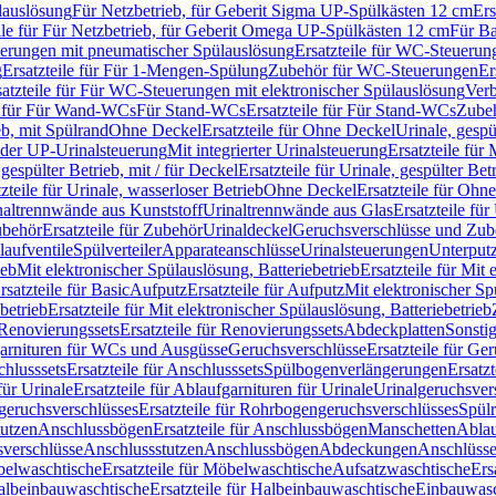
lauslösung
Für Netzbetrieb, für Geberit Sigma UP-Spülkästen 12 cm
Ers
ile für Für Netzbetrieb, für Geberit Omega UP-Spülkästen 12 cm
Für Ba
rungen mit pneumatischer Spülauslösung
Ersatzteile für WC-Steuerun
g
Ersatzteile für Für 1-Mengen-Spülung
Zubehör für WC-Steuerungen
Er
satzteile für Für WC-Steuerungen mit elektronischer Spülauslösung
Ver
le für Für Wand-WCs
Für Stand-WCs
Ersatzteile für Für Stand-WCs
Zube
ieb, mit Spülrand
Ohne Deckel
Ersatzteile für Ohne Deckel
Urinale, gespü
 oder UP-Urinalsteuerung
Mit integrierter Urinalsteuerung
Ersatzteile für 
 gespülter Betrieb, mit / für Deckel
Ersatzteile für Urinale, gespülter Bet
zteile für Urinale, wasserloser Betrieb
Ohne Deckel
Ersatzteile für Ohn
inaltrennwände aus Kunststoff
Urinaltrennwände aus Glas
Ersatzteile fü
behör
Ersatzteile für Zubehör
Urinaldeckel
Geruchsverschlüsse und Zub
aufventile
Spülverteiler
Apparateanschlüsse
Urinalsteuerungen
Unterput
ieb
Mit elektronischer Spülauslösung, Batteriebetrieb
Ersatzteile für Mit
rsatzteile für Basic
Aufputz
Ersatzteile für Aufputz
Mit elektronischer Sp
betrieb
Ersatzteile für Mit elektronischer Spülauslösung, Batteriebetrieb
Renovierungssets
Ersatzteile für Renovierungssets
Abdeckplatten
Sonsti
fgarnituren für WCs und Ausgüsse
Geruchsverschlüsse
Ersatzteile für Ge
hlusssets
Ersatzteile für Anschlusssets
Spülbogenverlängerungen
Ersatz
für Urinale
Ersatzteile für Ablaufgarnituren für Urinale
Urinalgeruchsver
eruchsverschlüsses
Ersatzteile für Rohrbogengeruchsverschlüsses
Spül
tutzen
Anschlussbögen
Ersatzteile für Anschlussbögen
Manschetten
Ablau
sverschlüsse
Anschlussstutzen
Anschlussbögen
Abdeckungen
Anschlüss
elwaschtische
Ersatzteile für Möbelwaschtische
Aufsatzwaschtische
Ers
albeinbauwaschtische
Ersatzteile für Halbeinbauwaschtische
Einbauwasc