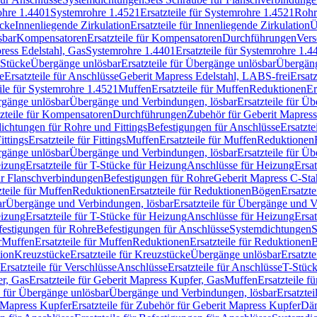
rohre 1.4401
Systemrohre 1.4521
Ersatzteile für Systemrohre 1.4521
Rohr
ücke
Innenliegende Zirkulation
Ersatzteile für Innenliegende Zirkulation
Ü
sbar
Kompensatoren
Ersatzteile für Kompensatoren
Durchführungen
Vers
press Edelstahl, Gas
Systemrohre 1.4401
Ersatzteile für Systemrohre 1.4
-Stücke
Übergänge unlösbar
Ersatzteile für Übergänge unlösbar
Übergäng
e
Ersatzteile für Anschlüsse
Geberit Mapress Edelstahl, LABS-frei
Ersat
eile für Systemrohre 1.4521
Muffen
Ersatzteile für Muffen
Reduktionen
Er
ergänge unlösbar
Übergänge und Verbindungen, lösbar
Ersatzteile für Ü
tzteile für Kompensatoren
Durchführungen
Zubehör für Geberit Mapress
ichtungen für Rohre und Fittings
Befestigungen für Anschlüsse
Ersatzte
ittings
Ersatzteile für Fittings
Muffen
Ersatzteile für Muffen
Reduktionen
ergänge unlösbar
Übergänge und Verbindungen, lösbar
Ersatzteile für Ü
eizung
Ersatzteile für T-Stücke für Heizung
Anschlüsse für Heizung
Ersat
ür Flanschverbindungen
Befestigungen für Rohre
Geberit Mapress C-Sta
zteile für Muffen
Reduktionen
Ersatzteile für Reduktionen
Bögen
Ersatzte
ar
Übergänge und Verbindungen, lösbar
Ersatzteile für Übergänge und 
eizung
Ersatzteile für T-Stücke für Heizung
Anschlüsse für Heizung
Ersat
festigungen für Rohre
Befestigungen für Anschlüsse
Systemdichtungen
S
r
Muffen
Ersatzteile für Muffen
Reduktionen
Ersatzteile für Reduktionen
tion
Kreuzstücke
Ersatzteile für Kreuzstücke
Übergänge unlösbar
Ersatzt
Ersatzteile für Verschlüsse
Anschlüsse
Ersatzteile für Anschlüsse
T-Stück
r, Gas
Ersatzteile für Geberit Mapress Kupfer, Gas
Muffen
Ersatzteile f
e für Übergänge unlösbar
Übergänge und Verbindungen, lösbar
Ersatzte
 Mapress Kupfer
Ersatzteile für Zubehör für Geberit Mapress Kupfer
Däm