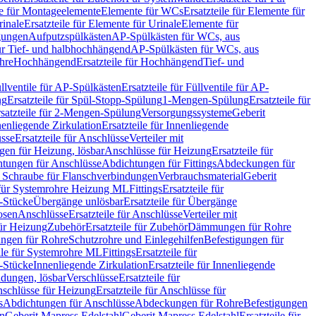
le für Montageelemente
Elemente für WCs
Ersatzteile für Elemente für
rinale
Ersatzteile für Elemente für Urinale
Elemente für
igungen
Aufputzspülkästen
AP-Spülkästen für WCs, aus
für Tief- und halbhochhängend
AP-Spülkästen für WCs, aus
ohre
Hochhängend
Ersatzteile für Hochhängend
Tief- und
llventile für AP-Spülkästen
Ersatzteile für Füllventile für AP-
ng
Ersatzteile für Spül-Stopp-Spülung
1-Mengen-Spülung
Ersatzteile für
satzteile für 2-Mengen-Spülung
Versorgungssysteme
Geberit
nenliegende Zirkulation
Ersatzteile für Innenliegende
sse
Ersatzteile für Anschlüsse
Verteiler mit
en für Heizung, lösbar
Anschlüsse für Heizung
Ersatzteile für
tungen für Anschlüsse
Abdichtungen für Fittings
Abdeckungen für
s Schraube für Flanschverbindungen
Verbrauchsmaterial
Geberit
e für Systemrohre Heizung ML
Fittings
Ersatzteile für
T-Stücke
Übergänge unlösbar
Ersatzteile für Übergänge
osen
Anschlüsse
Ersatzteile für Anschlüsse
Verteiler mit
für Heizung
Zubehör
Ersatzteile für Zubehör
Dämmungen für Rohre
ungen für Rohre
Schutzrohre und Einlegehilfen
Befestigungen für
ile für Systemrohre ML
Fittings
Ersatzteile für
T-Stücke
Innenliegende Zirkulation
Ersatzteile für Innenliegende
ndungen, lösbar
Verschlüsse
Ersatzteile für
schlüsse für Heizung
Ersatzteile für Anschlüsse für
s
Abdichtungen für Anschlüsse
Abdeckungen für Rohre
Befestigungen
en
Geberit Mapress Edelstahl
Geberit Mapress Edelstahl
Ersatzteile für