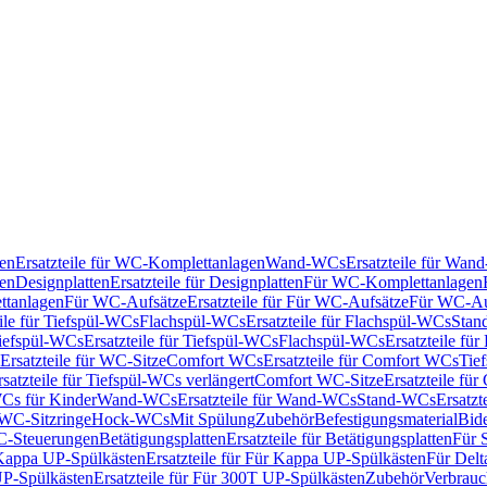
en
Ersatzteile für WC-Komplettanlagen
Wand-WCs
Ersatzteile für Wa
ken
Designplatten
Ersatzteile für Designplatten
Für WC-Komplettanlagen
tanlagen
Für WC-Aufsätze
Ersatzteile für Für WC-Aufsätze
Für WC-Au
eile für Tiefspül-WCs
Flachspül-WCs
Ersatzteile für Flachspül-WCs
Stan
iefspül-WCs
Ersatzteile für Tiefspül-WCs
Flachspül-WCs
Ersatzteile fü
Ersatzteile für WC-Sitze
Comfort WCs
Ersatzteile für Comfort WCs
Tie
rsatzteile für Tiefspül-WCs verlängert
Comfort WC-Sitze
Ersatzteile fü
WCs für Kinder
Wand-WCs
Ersatzteile für Wand-WCs
Stand-WCs
Ersatzt
r WC-Sitzringe
Hock-WCs
Mit Spülung
Zubehör
Befestigungsmaterial
Bide
C-Steuerungen
Betätigungsplatten
Ersatzteile für Betätigungsplatten
Für 
Kappa UP-Spülkästen
Ersatzteile für Für Kappa UP-Spülkästen
Für Delt
P-Spülkästen
Ersatzteile für Für 300T UP-Spülkästen
Zubehör
Verbrauc