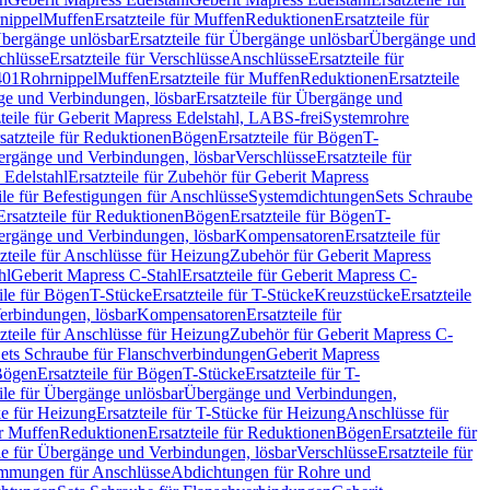
nippel
Muffen
Ersatzteile für Muffen
Reduktionen
Ersatzteile für
bergänge unlösbar
Ersatzteile für Übergänge unlösbar
Übergänge und
chlüsse
Ersatzteile für Verschlüsse
Anschlüsse
Ersatzteile für
401
Rohrnippel
Muffen
Ersatzteile für Muffen
Reduktionen
Ersatzteile
e und Verbindungen, lösbar
Ersatzteile für Übergänge und
zteile für Geberit Mapress Edelstahl, LABS-frei
Systemrohre
satzteile für Reduktionen
Bögen
Ersatzteile für Bögen
T-
bergänge und Verbindungen, lösbar
Verschlüsse
Ersatzteile für
 Edelstahl
Ersatzteile für Zubehör für Geberit Mapress
ile für Befestigungen für Anschlüsse
Systemdichtungen
Sets Schraube
Ersatzteile für Reduktionen
Bögen
Ersatzteile für Bögen
T-
bergänge und Verbindungen, lösbar
Kompensatoren
Ersatzteile für
zteile für Anschlüsse für Heizung
Zubehör für Geberit Mapress
hl
Geberit Mapress C-Stahl
Ersatzteile für Geberit Mapress C-
ile für Bögen
T-Stücke
Ersatzteile für T-Stücke
Kreuzstücke
Ersatzteile
Verbindungen, lösbar
Kompensatoren
Ersatzteile für
zteile für Anschlüsse für Heizung
Zubehör für Geberit Mapress C-
ets Schraube für Flanschverbindungen
Geberit Mapress
Bögen
Ersatzteile für Bögen
T-Stücke
Ersatzteile für T-
eile für Übergänge unlösbar
Übergänge und Verbindungen,
e für Heizung
Ersatzteile für T-Stücke für Heizung
Anschlüsse für
ür Muffen
Reduktionen
Ersatzteile für Reduktionen
Bögen
Ersatzteile für
ile für Übergänge und Verbindungen, lösbar
Verschlüsse
Ersatzteile für
mungen für Anschlüsse
Abdichtungen für Rohre und