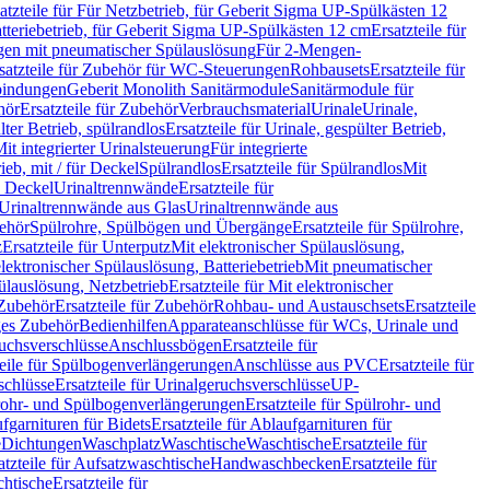
atzteile für Für Netzbetrieb, für Geberit Sigma UP-Spülkästen 12
tteriebetrieb, für Geberit Sigma UP-Spülkästen 12 cm
Ersatzteile für
gen mit pneumatischer Spülauslösung
Für 2-Mengen-
satzteile für Zubehör für WC-Steuerungen
Rohbausets
Ersatzteile für
bindungen
Geberit Monolith Sanitärmodule
Sanitärmodule für
hör
Ersatzteile für Zubehör
Verbrauchsmaterial
Urinale
Urinale,
lter Betrieb, spülrandlos
Ersatzteile für Urinale, gespülter Betrieb,
Mit integrierter Urinalsteuerung
Für integrierte
rieb, mit / für Deckel
Spülrandlos
Ersatzteile für Spülrandlos
Mit
e Deckel
Urinaltrennwände
Ersatzteile für
r Urinaltrennwände aus Glas
Urinaltrennwände aus
ehör
Spülrohre, Spülbögen und Übergänge
Ersatzteile für Spülrohre,
z
Ersatzteile für Unterputz
Mit elektronischer Spülauslösung,
 elektronischer Spülauslösung, Batteriebetrieb
Mit pneumatischer
ülauslösung, Netzbetrieb
Ersatzteile für Mit elektronischer
Zubehör
Ersatzteile für Zubehör
Rohbau- und Austauschsets
Ersatzteile
ges Zubehör
Bedienhilfen
Apparateanschlüsse für WCs, Urinale und
ruchsverschlüsse
Anschlussbögen
Ersatzteile für
teile für Spülbogenverlängerungen
Anschlüsse aus PVC
Ersatzteile für
schlüsse
Ersatzteile für Urinalgeruchsverschlüsse
UP-
rohr- und Spülbogenverlängerungen
Ersatzteile für Spülrohr- und
fgarnituren für Bidets
Ersatzteile für Ablaufgarnituren für
e
Dichtungen
Waschplatz
Waschtische
Waschtische
Ersatzteile für
atzteile für Aufsatzwaschtische
Handwaschbecken
Ersatzteile für
htische
Ersatzteile für