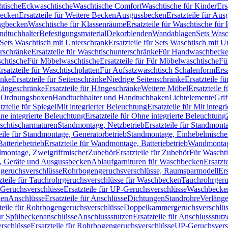
htische
Eckwaschtische
Waschtische Comfort
Waschtische für Kinder
Ers
Becken
Ersatzteile für Weitere Becken
Ausgussbecken
Ersatzteile für Au
ngbecken
Waschtische für Klassenräume
Ersatzteile für Waschtische fü
ndtuchhalter
Befestigungsmaterial
Dekorblenden
Wandablagen
Sets Wasc
Sets Waschtisch mit Unterschrank
Ersatzteile für Sets Waschtisch mit 
rschränke
Ersatzteile für Waschtischunterschränke
Für Handwaschbeck
schtische
Für Möbelwaschtische
Ersatzteile für Für Möbelwaschtische
Fü
rsatzteile für Waschtischplatten
Für Aufsatzwaschtisch Schalenform
Ers
änke
Ersatzteile für Seitenschränke
Niedrige Seitenschränke
Ersatzteile f
ängeschränke
Ersatzteile für Hängeschränke
Weitere Möbel
Ersatzteile 
d Ordnungsboxen
Handtuchhalter und Handtuchhaken
Lichtelemente
Grif
tzteile für Spiegel
Mit integrierter Beleuchtung
Ersatzteile für Mit integr
ne integrierte Beleuchtung
Ersatzteile für Ohne integrierte Beleuchtung
aschtischarmaturen
Standmontage, Netzbetrieb
Ersatzteile für Standmont
eile für Standmontage, Generatorbetrieb
Standmontage, Einhebelmische
tteriebetrieb
Ersatzteile für Wandmontage, Batteriebetrieb
Wandmontage
ndmontage, Zweigriffmischer
Zubehör
Ersatzteile für Zubehör
Für Wascht
n, Geräte und Ausgussbecken
Ablaufgarnituren für Waschbecken
Ersatzt
ngeruchsverschlüsse
Rohrbogengeruchsverschlüsse, Raumsparmodell
Er
zteile für Tauchrohrgeruchsverschlüsse für Waschbecken
Tauchrohrgeru
Geruchsverschlüsse
Ersatzteile für UP-Geruchsverschlüsse
Waschbecken
en
Anschlüsse
Ersatzteile für Anschlüsse
Dichtungen
Standrohre
Verläng
teile für Rohrbogengeruchsverschlüsse
Doppelkammergeruchsverschlüs
für Spülbeckenanschlüsse
Anschlussstutzen
Ersatzteile für Anschlussstutz
rschlüsse
Ersatzteile für Rohrbogengeruchsverschlüsse
UP-Geruchsvers