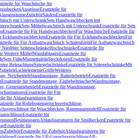
atzteile für Waschtische für
sgussbecken
Ausgüsse
Ersatzteile für
r Klassenräume
Zubehör
Säulen
Ersatzteile für
htisch mit Unterschrank
Sets Handwaschbecken mit
Unterschrank
Sets Möbelwaschtisch mit Unterschrank
Ersatzteile für Sets
en
Ersatzteile für Für Handwaschbecken
Für Waschtische
Ersatzteile für
r Eckhandwaschbecken
Ersatzteile für Für Eckhandwaschbecken
Für
atzteile für Für Aufsatzwaschtisch Schalenform
Für Aufsatzwaschtisch
ür Niedrige Seitenschränke
Hochschränke
Ersatzteile für
für Weitere Möbel
Wandablagen
Ersatzteile für
fe
Sets Füße
Magnettafeln
Steckdosen
Ersatzteile für
ierter Beleuchtung
Spiegelschränke
Ersatzteile für Spiegelschränke
Mit
Zubehör
Lichtelemente
Griffe
Weiteres
age, Netzbetrieb
Standmontage, Batteriebetrieb
Ersatzteile für
r
Ersatzteile für Standmontage, Einhebelmischer
Wandmontage,
, Generatorbetrieb
Ersatzteile für Wandmontage,
ischarmaturen
Ersatzteile für Für
eile für Ablaufgarnituren für
satzteile für Rohrbogengeruchsverschlüsse,
chsverschlüsse für Waschbecken, Raumsparmodell
Ersatzteile für
anschlüsse
Ersatzteile für
erungen
Betätigungen
Ablaufgarnituren für Spülbecken
Ersatzteile für
se
Ersatzteile für
en
Zubehör
Ersatzteile für Zubehör
Ablaufgarnituren für
chlüsse
Ersatzteile für UP-Geruchsverschlüsse
AP-