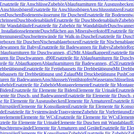
Ersatzteile für Anschlüsse
Zubehör
Ablaufgarnituren für Ausgussbecken
Anschlussbögen
Ersatzteile für Anschlussbögen
Anschlussstutzen
Ersatz
nen
Duschen
Bodenentwässerung für Duschen
Ersatzteile für Bodenent
schrinnen
Duschbodenabläufe
Ersatzteile für Duschbodenabläufe
Zubehör
für Wandabläufe
Ersatzteile für Zubehör für Wandabläufe
Duschwannen
Installationselemente
Duschflächen aus Mineralwerkstoff
Ersatzteile f
btrennungen
Duschseitenwände für Walk-in-Dusche
Ersatzteile für Dus
lageboxen für Duschen
Nischenablageboxen
Ersatzteile für Nischenabla
dewannen für Babys
Ersatzteile für Badewannen für Babys
Zubehör
Rep
 Ablaufgarnituren für Duschwannen, d52
Mit Ablaufkappen
Ersatzteile f
turen für Duschwannen, d90
Ersatzteile für Ablaufgarnituren für Dusc
teile für Ablaufkappen
Ablaufgarnituren für Badewannen, d52
Ersatztei
rehbetätigung
Ersatzteile für Fertigbausets für Drehbetätigung
Mit Drehbe
rtigbausets für Drehbetätigung und Zulauf
Mit Druckbetätigung PushCon
ituren für Badewannen
Anschlusssets
Ventilstopfen
Wasseranschlüsse
Inst
ubehör
Ersatzteile für Zubehör
Montageelemente
Ersatzteile für Montag
Bidets
Ersatzteile für Elemente für Bidets
Elemente für Urinale
Ersatztei
mente für Dusch- und Badewannen
Ersatzteile für Elemente für Dusch
ile für Elemente für Ausgussbecken
Elemente für Armaturen
Ersatzteile 
hirrspüler
Elemente für Konsollasten
Ersatzteile für Elemente für Konso
de
Ersatzteile für Systemwände
Tragsysteme
Zubehör für Vorfertigung
Er
ageelemente
Elemente für WCs
Ersatzteile für Elemente für WCs
Element
tzteile für Elemente für Urinale
Elemente für Duschen mit Wandablauf
E
r Duschtrennwände
Elemente für Armaturen und Geräte
Ersatzteile für E
hirrspüler
Elemente für Konsollasten
Zubehör
Ersatzteile für Zubehör
Zu