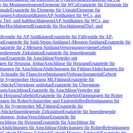
le für Montageelemente
Elemente für WCs
Ersatzteile für Elemente für
rinale
Ersatzteile für Elemente für Urinale
Elemente für
igungen
Aufputzspülkästen
AP-Spülkästen für WCs, aus
für Tief- und halbhochhängend
AP-Spülkästen für WCs, aus
ohre
Hochhängend
Ersatzteile für Hochhängend
Tief- und
llventile für AP-Spülkästen
Ersatzteile für Füllventile für AP-
ng
Ersatzteile für Spül-Stopp-Spülung
1-Mengen-Spülung
Ersatzteile für
satzteile für 2-Mengen-Spülung
Versorgungssysteme
Geberit
nenliegende Zirkulation
Ersatzteile für Innenliegende
sse
Ersatzteile für Anschlüsse
Verteiler mit
en für Heizung, lösbar
Anschlüsse für Heizung
Ersatzteile für
tungen für Anschlüsse
Abdichtungen für Fittings
Abdeckungen für
s Schraube für Flanschverbindungen
Verbrauchsmaterial
Geberit
e für Systemrohre Heizung ML
Fittings
Ersatzteile für
T-Stücke
Übergänge unlösbar
Ersatzteile für Übergänge
osen
Anschlüsse
Ersatzteile für Anschlüsse
Verteiler mit
für Heizung
Zubehör
Ersatzteile für Zubehör
Dämmungen für Rohre
ungen für Rohre
Schutzrohre und Einlegehilfen
Befestigungen für
ile für Systemrohre ML
Fittings
Ersatzteile für
T-Stücke
Innenliegende Zirkulation
Ersatzteile für Innenliegende
ndungen, lösbar
Verschlüsse
Ersatzteile für
schlüsse für Heizung
Ersatzteile für Anschlüsse für
s
Abdichtungen für Anschlüsse
Abdeckungen für Rohre
Befestigungen
en
Geberit Mapress Edelstahl
Geberit Mapress Edelstahl
Ersatzteile für