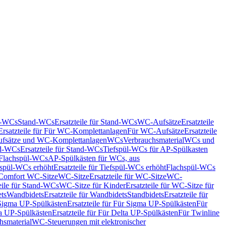
nd-WCs
Stand-WCs
Ersatzteile für Stand-WCs
WC-Aufsätze
Ersatzteile
Ersatzteile für Für WC-Komplettanlagen
Für WC-Aufsätze
Ersatzteile
fsätze und WC-Komplettanlagen
WCs
Verbrauchsmaterial
WCs und
d-WCs
Ersatzteile für Stand-WCs
Tiefspül-WCs für AP-Spülkasten
r Flachspül-WCs
AP-Spülkästen für WCs, aus
fspül-WCs erhöht
Ersatzteile für Tiefspül-WCs erhöht
Flachspül-WCs
r Comfort WC-Sitze
WC-Sitze
Ersatzteile für WC-Sitze
WC-
eile für Stand-WCs
WC-Sitze für Kinder
Ersatzteile für WC-Sitze für
ts
Wandbidets
Ersatzteile für Wandbidets
Standbidets
Ersatzteile für
Sigma UP-Spülkästen
Ersatzteile für Für Sigma UP-Spülkästen
Für
a UP-Spülkästen
Ersatzteile für Für Delta UP-Spülkästen
Für Twinline
hsmaterial
WC-Steuerungen mit elektronischer