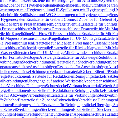
n für Anschlüsse
Ersatzteile für Befestigungen für Anschlüsse
Systemdi
iten
Zubehör für Hygienespüleinheiten
Sensoren
Kabel
Durchflussbegren
-Steuerungen mit Hygienespülung
UP-Spülkästen mit Hygienespülung
Hy
r Zubehör für Spülkästen und WC-Steuerungen mit Hygienespülung
Sens
t Hygienesystem
Ersatzteile für Geberit Connect Zubehör für Geberit 
le
Mit Mapress Pressanschlüssen
Schrägsitzventile
Ersatzteile für Schrägs
a Pressanschlüssen
Mit Mapress Pressanschlüssen
Ersatzteile für Mit Ma
eile für Kugelhähne
Mit FlowFit Pressanschlüssen
Ersatzteile für Mit F
 Mit Mapress Pressanschlüssen
Kugelhähne für UP-Montage
Ersatzteile
la Pressanschlüssen
Ersatzteile für Mit Mepla Pressanschlüssen
Mit Map
eanschlüssen
Rückschlagventile
Ersatzteile für Rückschlagventile
Mit Map
ür Wasserzählerstrecken für UP-Montage
Mit Gewindeanschlüssen
Ersatz
le für Formstücke
Bögen
Abzweige
Ersatzteile für Abzweige
Reduktione
verbindungen
Steckverbindungen
Ersatzteile für Steckverbindungen
Span
Apparateanschlüsse
Anschlussbögen
Ersatzteile für Anschlussbögen
Ansch
hellen
Verschlüsse
Dichtungen
Verbrauchsmaterial
Geberit Silent-PP
Roh
weige
Reduktionen
Ersatzteile für Reduktionen
Reinigungsstücke
Ersatzte
allverbindungen
Übergänge auf andere Werkstoffe
Apparateanschlüsse
E
ehör
Verschlüsse
Dichtungen
Schutzdeckel
Verbrauchsmaterial
Geberit Si
weige
Reduktionen
Ersatzteile für Reduktionen
Reinigungsstücke
Ersatzte
ile für Abzweige
Verbindungen
Ersatzteile für Verbindungen
Steckverbi
ffe
Zubehör
Ersatzteile für Zubehör
Rohrschellen
Verschlüsse
Dichtungen
ktionen
Reinigungsstücke
Ersatzteile für Reinigungsstücke
Übergänge
So
gen
Schweißverbindungen
Steckverbindungen
Ersatzteile für Steckverbi
bindungen
Flanschverbindungen
Bundbüchsen
Apparateanschlüsse
Ersatz