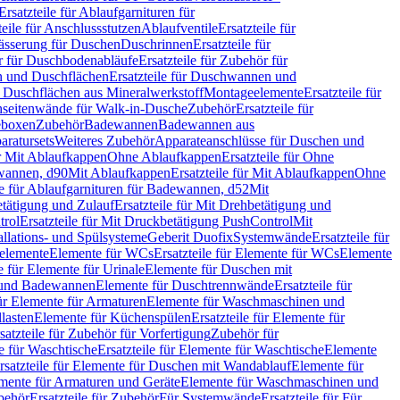
Ersatzteile für Ablaufgarnituren für
teile für Anschlussstutzen
Ablaufventile
Ersatzteile für
wässerung für Duschen
Duschrinnen
Ersatzteile für
 für Duschbodenabläufe
Ersatzteile für Zubehör für
 und Duschflächen
Ersatzteile für Duschwannen und
ür Duschflächen aus Mineralwerkstoff
Montageelemente
Ersatzteile für
chseitenwände für Walk-in-Dusche
Zubehör
Ersatzteile für
geboxen
Zubehör
Badewannen
Badewannen aus
aratursets
Weiteres Zubehör
Apparateanschlüsse für Duschen und
ür Mit Ablaufkappen
Ohne Ablaufkappen
Ersatzteile für Ohne
hwannen, d90
Mit Ablaufkappen
Ersatzteile für Mit Ablaufkappen
Ohne
le für Ablaufgarnituren für Badewannen, d52
Mit
tätigung und Zulauf
Ersatzteile für Mit Drehbetätigung und
trol
Ersatzteile für Mit Druckbetätigung PushControl
Mit
allations- und Spülsysteme
Geberit Duofix
Systemwände
Ersatzteile für
eelemente
Elemente für WCs
Ersatzteile für Elemente für WCs
Elemente
le für Elemente für Urinale
Elemente für Duschen mit
- und Badewannen
Elemente für Duschtrennwände
Ersatzteile für
für Elemente für Armaturen
Elemente für Waschmaschinen und
llasten
Elemente für Küchenspülen
Ersatzteile für Elemente für
satzteile für Zubehör für Vorfertigung
Zubehör für
e für Waschtische
Ersatzteile für Elemente für Waschtische
Elemente
rsatzteile für Elemente für Duschen mit Wandablauf
Elemente für
lemente für Armaturen und Geräte
Elemente für Waschmaschinen und
behör
Ersatzteile für Zubehör
Für Systemwände
Ersatzteile für Für