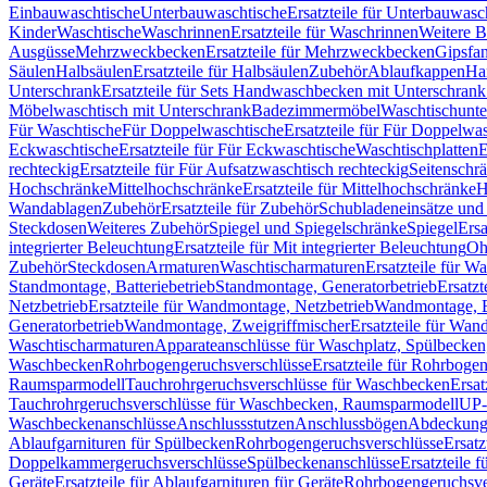
Einbauwaschtische
Unterbauwaschtische
Ersatzteile für Unterbauwasc
Kinder
Waschtische
Waschrinnen
Ersatzteile für Waschrinnen
Weitere 
Ausgüsse
Mehrzweckbecken
Ersatzteile für Mehrzweckbecken
Gipsfa
Säulen
Halbsäulen
Ersatzteile für Halbsäulen
Zubehör
Ablaufkappen
Ha
Unterschrank
Ersatzteile für Sets Handwaschbecken mit Unterschrank
Möbelwaschtisch mit Unterschrank
Badezimmermöbel
Waschtischunte
Für Waschtische
Für Doppelwaschtische
Ersatzteile für Für Doppelwa
Eckwaschtische
Ersatzteile für Für Eckwaschtische
Waschtischplatten
E
rechteckig
Ersatzteile für Für Aufsatzwaschtisch rechteckig
Seitenschr
Hochschränke
Mittelhochschränke
Ersatzteile für Mittelhochschränke
H
Wandablagen
Zubehör
Ersatzteile für Zubehör
Schubladeneinsätze un
Steckdosen
Weiteres Zubehör
Spiegel und Spiegelschränke
Spiegel
Ersa
integrierter Beleuchtung
Ersatzteile für Mit integrierter Beleuchtung
Oh
Zubehör
Steckdosen
Armaturen
Waschtischarmaturen
Ersatzteile für W
Standmontage, Batteriebetrieb
Standmontage, Generatorbetrieb
Ersatzt
Netzbetrieb
Ersatzteile für Wandmontage, Netzbetrieb
Wandmontage, Ba
Generatorbetrieb
Wandmontage, Zweigriffmischer
Ersatzteile für Wa
Waschtischarmaturen
Apparateanschlüsse für Waschplatz, Spülbecke
Waschbecken
Rohrbogengeruchsverschlüsse
Ersatzteile für Rohrboge
Raumsparmodell
Tauchrohrgeruchsverschlüsse für Waschbecken
Ersat
Tauchrohrgeruchsverschlüsse für Waschbecken, Raumsparmodell
UP-
Waschbeckenanschlüsse
Anschlussstutzen
Anschlussbögen
Abdeckung
Ablaufgarnituren für Spülbecken
Rohrbogengeruchsverschlüsse
Ersatz
Doppelkammergeruchsverschlüsse
Spülbeckenanschlüsse
Ersatzteile 
Geräte
Ersatzteile für Ablaufgarnituren für Geräte
Rohrbogengeruchsve