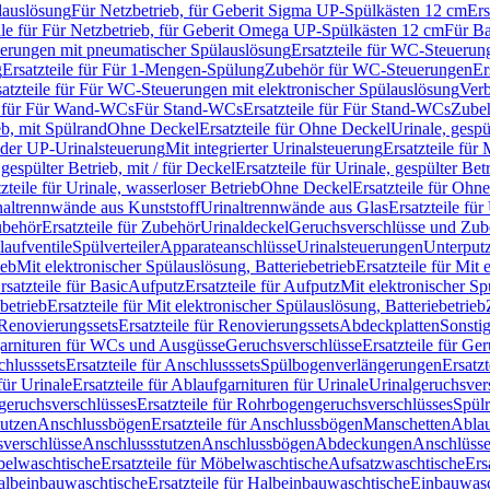
lauslösung
Für Netzbetrieb, für Geberit Sigma UP-Spülkästen 12 cm
Ers
ile für Für Netzbetrieb, für Geberit Omega UP-Spülkästen 12 cm
Für Ba
rungen mit pneumatischer Spülauslösung
Ersatzteile für WC-Steuerun
g
Ersatzteile für Für 1-Mengen-Spülung
Zubehör für WC-Steuerungen
Er
satzteile für Für WC-Steuerungen mit elektronischer Spülauslösung
Ver
le für Für Wand-WCs
Für Stand-WCs
Ersatzteile für Für Stand-WCs
Zube
ieb, mit Spülrand
Ohne Deckel
Ersatzteile für Ohne Deckel
Urinale, gespü
 oder UP-Urinalsteuerung
Mit integrierter Urinalsteuerung
Ersatzteile für 
 gespülter Betrieb, mit / für Deckel
Ersatzteile für Urinale, gespülter Bet
zteile für Urinale, wasserloser Betrieb
Ohne Deckel
Ersatzteile für Ohn
inaltrennwände aus Kunststoff
Urinaltrennwände aus Glas
Ersatzteile fü
behör
Ersatzteile für Zubehör
Urinaldeckel
Geruchsverschlüsse und Zub
aufventile
Spülverteiler
Apparateanschlüsse
Urinalsteuerungen
Unterput
ieb
Mit elektronischer Spülauslösung, Batteriebetrieb
Ersatzteile für Mit
rsatzteile für Basic
Aufputz
Ersatzteile für Aufputz
Mit elektronischer Sp
betrieb
Ersatzteile für Mit elektronischer Spülauslösung, Batteriebetrieb
Renovierungssets
Ersatzteile für Renovierungssets
Abdeckplatten
Sonsti
fgarnituren für WCs und Ausgüsse
Geruchsverschlüsse
Ersatzteile für Ge
hlusssets
Ersatzteile für Anschlusssets
Spülbogenverlängerungen
Ersatz
für Urinale
Ersatzteile für Ablaufgarnituren für Urinale
Urinalgeruchsver
eruchsverschlüsses
Ersatzteile für Rohrbogengeruchsverschlüsses
Spül
tutzen
Anschlussbögen
Ersatzteile für Anschlussbögen
Manschetten
Ablau
sverschlüsse
Anschlussstutzen
Anschlussbögen
Abdeckungen
Anschlüss
elwaschtische
Ersatzteile für Möbelwaschtische
Aufsatzwaschtische
Ers
albeinbauwaschtische
Ersatzteile für Halbeinbauwaschtische
Einbauwasc