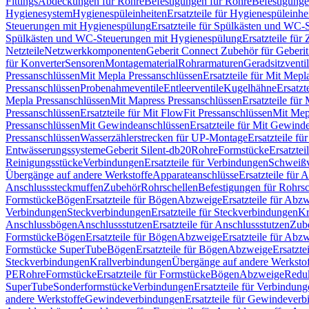
Fittings
Abdeckungen für Rohre
Befestigungen für Rohre
Befestigunge
Hygienesystem
Hygienespüleinheiten
Ersatzteile für Hygienespüleinhe
Steuerungen mit Hygienespülung
Ersatzteile für Spülkästen und WC
Spülkästen und WC-Steuerungen mit Hygienespülung
Ersatzteile fü
Netzteile
Netzwerkkomponenten
Geberit Connect Zubehör für Geberi
für Konverter
Sensoren
Montagematerial
Rohrarmaturen
Geradsitzventi
Pressanschlüssen
Mit Mepla Pressanschlüssen
Ersatzteile für Mit Mepl
Pressanschlüssen
Probenahmeventile
Entleerventile
Kugelhähne
Ersatzt
Mepla Pressanschlüssen
Mit Mapress Pressanschlüssen
Ersatzteile für
Pressanschlüssen
Ersatzteile für Mit FlowFit Pressanschlüssen
Mit Mep
Pressanschlüssen
Mit Gewindeanschlüssen
Ersatzteile für Mit Gewind
Pressanschlüssen
Wasserzählerstrecken für UP-Montage
Ersatzteile f
Entwässerungssysteme
Geberit Silent-db20
Rohre
Formstücke
Ersatztei
Reinigungsstücke
Verbindungen
Ersatzteile für Verbindungen
Schweiß
Übergänge auf andere Werkstoffe
Apparateanschlüsse
Ersatzteile für 
Anschlusssteckmuffen
Zubehör
Rohrschellen
Befestigungen für Rohrsc
Formstücke
Bögen
Ersatzteile für Bögen
Abzweige
Ersatzteile für Abz
Verbindungen
Steckverbindungen
Ersatzteile für Steckverbindungen
Kr
Anschlussbögen
Anschlussstutzen
Ersatzteile für Anschlussstutzen
Zub
Formstücke
Bögen
Ersatzteile für Bögen
Abzweige
Ersatzteile für Abz
Formstücke SuperTube
Bögen
Ersatzteile für Bögen
Abzweige
Ersatzte
Steckverbindungen
Krallverbindungen
Übergänge auf andere Werksto
PE
Rohre
Formstücke
Ersatzteile für Formstücke
Bögen
Abzweige
Redu
SuperTube
Sonderformstücke
Verbindungen
Ersatzteile für Verbindun
andere Werkstoffe
Gewindeverbindungen
Ersatzteile für Gewindever