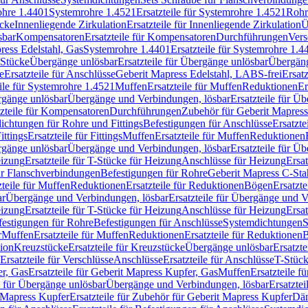
rohre 1.4401
Systemrohre 1.4521
Ersatzteile für Systemrohre 1.4521
Rohr
ücke
Innenliegende Zirkulation
Ersatzteile für Innenliegende Zirkulation
Ü
sbar
Kompensatoren
Ersatzteile für Kompensatoren
Durchführungen
Vers
press Edelstahl, Gas
Systemrohre 1.4401
Ersatzteile für Systemrohre 1.4
-Stücke
Übergänge unlösbar
Ersatzteile für Übergänge unlösbar
Übergäng
e
Ersatzteile für Anschlüsse
Geberit Mapress Edelstahl, LABS-frei
Ersat
eile für Systemrohre 1.4521
Muffen
Ersatzteile für Muffen
Reduktionen
Er
ergänge unlösbar
Übergänge und Verbindungen, lösbar
Ersatzteile für Ü
tzteile für Kompensatoren
Durchführungen
Zubehör für Geberit Mapress
ichtungen für Rohre und Fittings
Befestigungen für Anschlüsse
Ersatzte
ittings
Ersatzteile für Fittings
Muffen
Ersatzteile für Muffen
Reduktionen
ergänge unlösbar
Übergänge und Verbindungen, lösbar
Ersatzteile für Ü
eizung
Ersatzteile für T-Stücke für Heizung
Anschlüsse für Heizung
Ersat
ür Flanschverbindungen
Befestigungen für Rohre
Geberit Mapress C-Sta
zteile für Muffen
Reduktionen
Ersatzteile für Reduktionen
Bögen
Ersatzte
ar
Übergänge und Verbindungen, lösbar
Ersatzteile für Übergänge und 
eizung
Ersatzteile für T-Stücke für Heizung
Anschlüsse für Heizung
Ersat
festigungen für Rohre
Befestigungen für Anschlüsse
Systemdichtungen
S
r
Muffen
Ersatzteile für Muffen
Reduktionen
Ersatzteile für Reduktionen
tion
Kreuzstücke
Ersatzteile für Kreuzstücke
Übergänge unlösbar
Ersatzt
Ersatzteile für Verschlüsse
Anschlüsse
Ersatzteile für Anschlüsse
T-Stück
r, Gas
Ersatzteile für Geberit Mapress Kupfer, Gas
Muffen
Ersatzteile f
e für Übergänge unlösbar
Übergänge und Verbindungen, lösbar
Ersatzte
 Mapress Kupfer
Ersatzteile für Zubehör für Geberit Mapress Kupfer
Däm