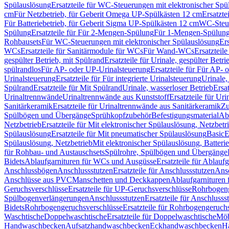
Spülauslösung
Ersatzteile für WC-Steuerungen mit elektronischer Spü
cm
Für Netzbetrieb, für Geberit Omega UP-Spülkästen 12 cm
Ersatzte
Für Batteriebetrieb, für Geberit Sigma UP-Spülkästen 12 cm
WC-Steue
Spülung
Ersatzteile für Für 2-Mengen-Spülung
Für 1-Mengen-Spülun
Rohbausets
Für WC-Steuerungen mit elektronischer Spülauslösung
Er
WCs
Ersatzteile für Sanitärmodule für WCs
Für Wand-WCs
Ersatztei
gespülter Betrieb, mit Spülrand
Ersatzteile für Urinale, gespülter Betr
spülrandlos
Für AP- oder UP-Urinalsteuerung
Ersatzteile für Für AP-
Urinalsteuerung
Ersatzteile für Für integrierte Urinalsteuerung
Urinale,
Spülrand
Ersatzteile für Mit Spülrand
Urinale, wasserloser Betrieb
Ersat
Urinaltrennwände
Urinaltrennwände aus Kunststoff
Ersatzteile für Ur
Sanitärkeramik
Ersatzteile für Urinaltrennwände aus Sanitärkeramik
Zu
Spülbögen und Übergänge
Sprühkopfzubehör
Befestigungsmaterial
Abl
Netzbetrieb
Ersatzteile für Mit elektronischer Spülauslösung, Netzbetr
Spülauslösung
Ersatzteile für Mit pneumatischer Spülauslösung
Basic
E
Spülauslösung, Netzbetrieb
Mit elektronischer Spülauslösung, Batterie
für Rohbau- und Austauschsets
Spülrohre, Spülbögen und Übergänge
Bidets
Ablaufgarnituren für WCs und Ausgüsse
Ersatzteile für Ablau
Anschlussbögen
Anschlussstutzen
Ersatzteile für Anschlussstutzen
Ansc
Anschlüsse aus PVC
Manschetten und Deckkappen
Ablaufgarnituren 
Geruchsverschlüsse
Ersatzteile für UP-Geruchsverschlüsse
Rohrbogeng
Spülbogenverlängerungen
Anschlussstutzen
Ersatzteile für Anschlusss
Bidets
Rohrbogengeruchsverschlüsse
Ersatzteile für Rohrbogengeruch
Waschtische
Doppelwaschtische
Ersatzteile für Doppelwaschtische
Möb
Handwaschbecken
Aufsatzhandwaschbecken
Eckhandwaschbecken
H