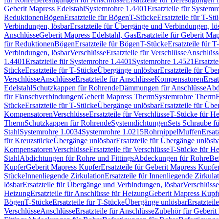
Geberit Mapress Edelstahl
Systemrohre 1.4401
Ersatzteile für System
Reduktionen
Bögen
Ersatzteile für Bögen
T-Stücke
Ersatzteile für T-St
Verbindungen, lösbar
Ersatzteile für Übergänge und Verbindungen, lö
Anschlüsse
Geberit Mapress Edelstahl, Gas
Ersatzteile für Geberit Ma
für Reduktionen
Bögen
Ersatzteile für Bögen
T-Stücke
Ersatzteile für T
Verbindungen, lösbar
Verschlüsse
Ersatzteile für Verschlüsse
Anschlüss
1.4401
Ersatzteile für Systemrohre 1.4401
Systemrohre 1.4521
Ersatzt
Stücke
Ersatzteile für T-Stücke
Übergänge unlösbar
Ersatzteile für Üb
Verschlüsse
Anschlüsse
Ersatzteile für Anschlüsse
Kompensatoren
Ersa
Edelstahl
Schutzkappen für Rohrende
Dämmungen für Anschlüsse
Abd
für Flanschverbindungen
Geberit Mapress Therm
Systemrohre Therm
F
Stücke
Ersatzteile für T-Stücke
Übergänge unlösbar
Ersatzteile für Üb
Kompensatoren
Verschlüsse
Ersatzteile für Verschlüsse
T-Stücke für H
Therm
Schutzkappen für Rohrende
Systemdichtungen
Sets Schraube f
Stahl
Systemrohre 1.0034
Systemrohre 1.0215
Rohrnippel
Muffen
Ersat
für Kreuzstücke
Übergänge unlösbar
Ersatzteile für Übergänge unlösb
Kompensatoren
Verschlüsse
Ersatzteile für Verschlüsse
T-Stücke für H
Stahl
Abdichtungen für Rohre und Fittings
Abdeckungen für Rohre
Be
Kupfer
Geberit Mapress Kupfer
Ersatzteile für Geberit Mapress Kupfe
Stücke
Innenliegende Zirkulation
Ersatzteile für Innenliegende Zirkula
lösbar
Ersatzteile für Übergänge und Verbindungen, lösbar
Verschlüsse
Heizung
Ersatzteile für Anschlüsse für Heizung
Geberit Mapress Kupfe
Bögen
T-Stücke
Ersatzteile für T-Stücke
Übergänge unlösbar
Ersatzteil
Verschlüsse
Anschlüsse
Ersatzteile für Anschlüsse
Zubehör für Geberit