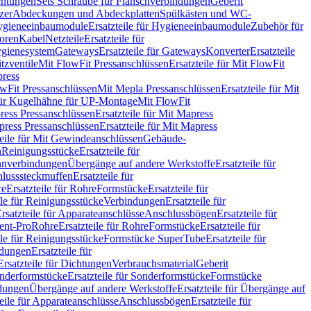
chtungen
Sets Schraube für Flanschverbindungen
Geberit
zer
Abdeckungen und Abdeckplatten
Spülkästen und WC-
gieneeinbaumodule
Ersatzteile für Hygieneeinbaumodule
Zubehör für
oren
Kabel
Netzteile
Ersatzteile für
Hygienesystem
Gateways
Ersatzteile für Gateways
Konverter
Ersatzteile
itzventile
Mit FlowFit Pressanschlüssen
Ersatzteile für Mit FlowFit
press
lowFit Pressanschlüssen
Mit Mepla Pressanschlüssen
Ersatzteile für Mit
 für Kugelhähne für UP-Montage
Mit FlowFit
ress Pressanschlüssen
Ersatzteile für Mit Mapress
ress Pressanschlüssen
Ersatzteile für Mit Mapress
teile für Mit Gewindeanschlüssen
Gebäude-
n
Reinigungsstücke
Ersatzteile für
nverbindungen
Übergänge auf andere Werkstoffe
Ersatzteile für
lusssteckmuffen
Ersatzteile für
re
Ersatzteile für Rohre
Formstücke
Ersatzteile für
ile für Reinigungsstücke
Verbindungen
Ersatzteile für
rsatzteile für Apparateanschlüsse
Anschlussbögen
Ersatzteile für
lent-Pro
Rohre
Ersatzteile für Rohre
Formstücke
Ersatzteile für
ile für Reinigungsstücke
Formstücke SuperTube
Ersatzteile für
ndungen
Ersatzteile für
Ersatzteile für Dichtungen
Verbrauchsmaterial
Geberit
nderformstücke
Ersatzteile für Sonderformstücke
Formstücke
ndungen
Übergänge auf andere Werkstoffe
Ersatzteile für Übergänge auf
teile für Apparateanschlüsse
Anschlussbögen
Ersatzteile für