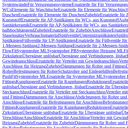
Systemwände
Für Versorgungssysteme
Ersatzteile für Für Versorgung
WCs
Elemente für Waschtische
Ersatzteile für Elemente für Waschtisc
Duschen
Ersatzteile für Elemente für Duschen
Zubehör
Ersatzteile für
Kunststoff
Ersatzteile für AP-Spülkästen für WCs, aus Kunststoff
Aufg
Sanitärkeramik
Ersatzteile für AP-Spülkästen für WCs, aus Sanitärker
halbhochhängend
Zubehör
Ersatzteile für Zubehör
Anschlüsse
Ersatztei
Staueinsätze
Verbrauchsmaterial
Spülventile
Unterputzspülkästen
Spülr
Spülkästen
Füllventile für UP-Spülkästen
Ersatzteile für Füllventile f
1-Mengen-Spülung
2-Mengen-Spülung
Ersatzteile für 2-Mengen-Spül
FlowFit
Systemrohre ML
Systemrohre PB
Systemrohre Heizung ML
Fi
Zirkulation
Übergänge unlösbar
Übergänge und Verbindungen, lösbar
Gewindeanschluss
Ersatzteile für Verteiler mit Gewindeanschluss
Verte
Anschlüsse für Heizung
Zubehör
Dämmungen für Rohre und Fittings
D
Rohre
Befestigungen für Rohre
Schutzrohre und Einlegehilfen
Befesti
PushFit
Systemrohre ML
Ersatzteile für Systemrohre ML
Systemrohre
Fittings
Kupplungen
Ersatzteile für Kupplungen
Reduktionen
Ersatztei
unlösbar
Übergänge und Verbindungen, lösbar
Ersatzteile für Übergä
Steckanschluss
Ersatzteile für Verteiler mit Steckanschluss
Verteiler m
und Fittings
Dämmungen für Anschlüsse
Abdichtungen für Rohre und 
Anschlüsse
Ersatzteile für Befestigungen für Anschlüsse
Befestigungen 
Fittings
Kupplungen
Ersatzteile für Kupplungen
Reduktionen
Ersatztei
Zirkulation
Übergänge unlösbar
Ersatzteile für Übergänge unlösbar
Übe
Verschlüsse
Anschlüsse
Ersatzteile für Anschlüsse
Verteiler mit Gewin
Heizung
Zubehör
Ersatzteile für Zubehör
Dämmungen für Rohre und Fi
für Rohre
Befestigungen für Anschlüsse
Ersatzteile für Befestigungen 