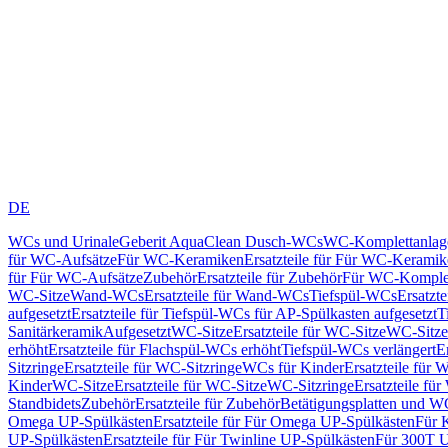
DE
WCs und Urinale
Geberit AquaClean Dusch-WCs
WC-Komplettanlag
für WC-Aufsätze
Für WC-Keramiken
Ersatzteile für Für WC-Kerami
für Für WC-Aufsätze
Zubehör
Ersatzteile für Zubehör
Für WC-Komplet
WC-Sitze
Wand-WCs
Ersatzteile für Wand-WCs
Tiefspül-WCs
Ersatzt
aufgesetzt
Ersatzteile für Tiefspül-WCs für AP-Spülkasten aufgesetzt
T
Sanitärkeramik
Aufgesetzt
WC-Sitze
Ersatzteile für WC-Sitze
WC-Sitze
erhöht
Ersatzteile für Flachspül-WCs erhöht
Tiefspül-WCs verlängert
E
Sitzringe
Ersatzteile für WC-Sitzringe
WCs für Kinder
Ersatzteile für 
Kinder
WC-Sitze
Ersatzteile für WC-Sitze
WC-Sitzringe
Ersatzteile fü
Standbidets
Zubehör
Ersatzteile für Zubehör
Betätigungsplatten und W
Omega UP-Spülkästen
Ersatzteile für Für Omega UP-Spülkästen
Für 
UP-Spülkästen
Ersatzteile für Für Twinline UP-Spülkästen
Für 300T U