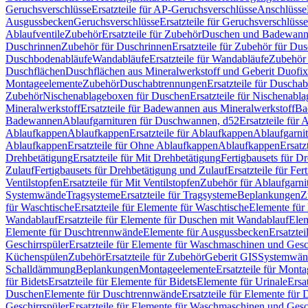
Geruchsverschlüsse
Ersatzteile für AP-Geruchsverschlüsse
Anschlüsse
Ausgussbecken
Geruchsverschlüsse
Ersatzteile für Geruchsverschlüsse
Ablaufventile
Zubehör
Ersatzteile für Zubehör
Duschen und Badewan
Duschrinnen
Zubehör für Duschrinnen
Ersatzteile für Zubehör für Du
Duschbodenabläufe
Wandabläufe
Ersatzteile für Wandabläufe
Zubehör 
Duschflächen
Duschflächen aus Mineralwerkstoff und Geberit Duofix 
Montageelemente
Zubehör
Duschabtrennungen
Ersatzteile für Duscha
Zubehör
Nischenablageboxen für Duschen
Ersatzteile für Nischenab
Mineralwerkstoff
Ersatzteile für Badewannen aus Mineralwerkstoff
Ba
Badewannen
Ablaufgarnituren für Duschwannen, d52
Ersatzteile für
Ablaufkappen
Ablaufkappen
Ersatzteile für Ablaufkappen
Ablaufgarni
Ablaufkappen
Ersatzteile für Ohne Ablaufkappen
Ablaufkappen
Ersatz
Drehbetätigung
Ersatzteile für Mit Drehbetätigung
Fertigbausets für D
Zulauf
Fertigbausets für Drehbetätigung und Zulauf
Ersatzteile für Fe
Ventilstopfen
Ersatzteile für Mit Ventilstopfen
Zubehör für Ablaufgarn
Systemwände
Tragsysteme
Ersatzteile für Tragsysteme
Beplankungen
Z
für Waschtische
Ersatzteile für Elemente für Waschtische
Elemente für 
Wandablauf
Ersatzteile für Elemente für Duschen mit Wandablauf
Ele
Elemente für Duschtrennwände
Elemente für Ausgussbecken
Ersatzte
Geschirrspüler
Ersatzteile für Elemente für Waschmaschinen und Gesc
Küchenspülen
Zubehör
Ersatzteile für Zubehör
Geberit GIS
Systemwän
Schalldämmung
Beplankungen
Montageelemente
Ersatzteile für Mont
für Bidets
Ersatzteile für Elemente für Bidets
Elemente für Urinale
Ersa
Duschen
Elemente für Duschtrennwände
Ersatzteile für Elemente fü
Geschirrspüler
Ersatzteile für Elemente für Waschmaschinen und Gesc