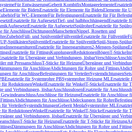
ssysteme
Für Entwässerung
Geberit Kombifix
Montageelemente
Ersatztei
he
Elemente für Bidets
Ersatzteile für Elemente für Bidets
Elemente für U
 Zubehör
Für WC-Elemente
Für Befestigungen
Ersatzteile für Für Befest
esetzt
Ersatzteile für Aufgesetzt
Tief- und halbhochhängend
Ersatzteile 
amik
Aufgesetzt
Ersatzteile für Aufgesetzt
Spülrohre
Ersatzteile für Spülr
le für Anschlüsse
Dichtungen
Manschetten
Nippel, Rosetten und
ohre
Zubehör
Füll- und Spülventile
Füllventile
Ersatzteile für Füllventile
Fü
ür UP-Spülkästen
Spülventile
Ersatzteile für Spülventile
Spül-Stopp-Spülu
ung
Innengarnituren
Ersatzteile für Innengarnituren
2-Mengen-Spülung
Er
ttings
Ersatzteile für Fittings
Kupplungen
Reduktionen
Bögen
T-Stücke
In
Ersatzteile für Übergänge und Verbindungen, lösbar
Verschlüsse
Anschlü
iler mit Pressanschluss
T-Stücke für Heizung
Übergänge und Verbindung
ämmungen für Anschlüsse
Abdichtungen für Rohre und Fittings
Abdich
gungen für Anschlüsse
Befestigungen für Verteiler
Systemdichtungen
Set
 PB
Ersatzteile für Systemrohre PB
Systemrohre Heizung ML
Ersatzteil
le für Reduktionen
Winkel
Ersatzteile für Winkel
T-Stücke
Ersatzteile für 
nge und Verbindungen, lösbar
Anschlussdosen
Ersatzteile für Anschlussd
it Gewindeanschluss
Anschlüsse für Heizung
Ersatzteile für Anschlüsse 
Fittings
Abdichtungen für Anschlüsse
Abdeckungen für Rohre
Befestig
für Verteiler
Systemdichtungen
Geberit Mepla
Systemrohre ML
Ersatzte
le für Reduktionen
Winkel
Ersatzteile für Winkel
T-Stücke
Ersatzteile für 
rgänge und Verbindungen, lösbar
Ersatzteile für Übergänge und Verbi
deanschluss
T-Stücke für Heizung
Ersatzteile für T-Stücke für Heizung
An
ttings
Dämmungen für Anschlüsse
Abdichtungen für Rohre und Fitting
für Anschlüsse
Systemdichtungen
Sets Schraube für Flanschverbindung