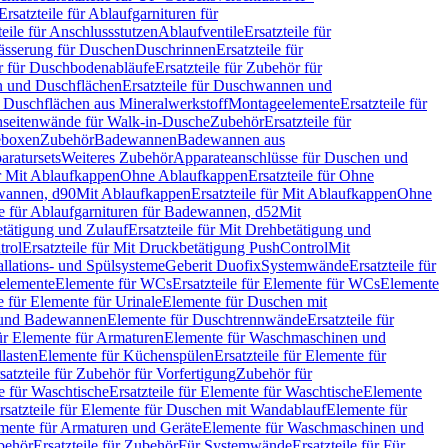
Ersatzteile für Ablaufgarnituren für
teile für Anschlussstutzen
Ablaufventile
Ersatzteile für
wässerung für Duschen
Duschrinnen
Ersatzteile für
 für Duschbodenabläufe
Ersatzteile für Zubehör für
 und Duschflächen
Ersatzteile für Duschwannen und
ür Duschflächen aus Mineralwerkstoff
Montageelemente
Ersatzteile für
chseitenwände für Walk-in-Dusche
Zubehör
Ersatzteile für
geboxen
Zubehör
Badewannen
Badewannen aus
aratursets
Weiteres Zubehör
Apparateanschlüsse für Duschen und
ür Mit Ablaufkappen
Ohne Ablaufkappen
Ersatzteile für Ohne
hwannen, d90
Mit Ablaufkappen
Ersatzteile für Mit Ablaufkappen
Ohne
le für Ablaufgarnituren für Badewannen, d52
Mit
tätigung und Zulauf
Ersatzteile für Mit Drehbetätigung und
trol
Ersatzteile für Mit Druckbetätigung PushControl
Mit
allations- und Spülsysteme
Geberit Duofix
Systemwände
Ersatzteile für
eelemente
Elemente für WCs
Ersatzteile für Elemente für WCs
Elemente
le für Elemente für Urinale
Elemente für Duschen mit
- und Badewannen
Elemente für Duschtrennwände
Ersatzteile für
für Elemente für Armaturen
Elemente für Waschmaschinen und
llasten
Elemente für Küchenspülen
Ersatzteile für Elemente für
satzteile für Zubehör für Vorfertigung
Zubehör für
e für Waschtische
Ersatzteile für Elemente für Waschtische
Elemente
rsatzteile für Elemente für Duschen mit Wandablauf
Elemente für
lemente für Armaturen und Geräte
Elemente für Waschmaschinen und
behör
Ersatzteile für Zubehör
Für Systemwände
Ersatzteile für Für