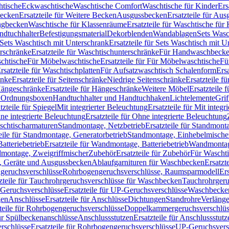
htische
Eckwaschtische
Waschtische Comfort
Waschtische für Kinder
Ers
Becken
Ersatzteile für Weitere Becken
Ausgussbecken
Ersatzteile für Au
ngbecken
Waschtische für Klassenräume
Ersatzteile für Waschtische fü
ndtuchhalter
Befestigungsmaterial
Dekorblenden
Wandablagen
Sets Wasc
Sets Waschtisch mit Unterschrank
Ersatzteile für Sets Waschtisch mit 
rschränke
Ersatzteile für Waschtischunterschränke
Für Handwaschbeck
schtische
Für Möbelwaschtische
Ersatzteile für Für Möbelwaschtische
Fü
rsatzteile für Waschtischplatten
Für Aufsatzwaschtisch Schalenform
Ers
änke
Ersatzteile für Seitenschränke
Niedrige Seitenschränke
Ersatzteile f
ängeschränke
Ersatzteile für Hängeschränke
Weitere Möbel
Ersatzteile 
d Ordnungsboxen
Handtuchhalter und Handtuchhaken
Lichtelemente
Grif
tzteile für Spiegel
Mit integrierter Beleuchtung
Ersatzteile für Mit integr
ne integrierte Beleuchtung
Ersatzteile für Ohne integrierte Beleuchtung
aschtischarmaturen
Standmontage, Netzbetrieb
Ersatzteile für Standmont
eile für Standmontage, Generatorbetrieb
Standmontage, Einhebelmische
tteriebetrieb
Ersatzteile für Wandmontage, Batteriebetrieb
Wandmontage
ndmontage, Zweigriffmischer
Zubehör
Ersatzteile für Zubehör
Für Wascht
n, Geräte und Ausgussbecken
Ablaufgarnituren für Waschbecken
Ersatzt
ngeruchsverschlüsse
Rohrbogengeruchsverschlüsse, Raumsparmodell
Er
zteile für Tauchrohrgeruchsverschlüsse für Waschbecken
Tauchrohrgeru
Geruchsverschlüsse
Ersatzteile für UP-Geruchsverschlüsse
Waschbecken
en
Anschlüsse
Ersatzteile für Anschlüsse
Dichtungen
Standrohre
Verläng
teile für Rohrbogengeruchsverschlüsse
Doppelkammergeruchsverschlüs
für Spülbeckenanschlüsse
Anschlussstutzen
Ersatzteile für Anschlussstutz
rschlüsse
Ersatzteile für Rohrbogengeruchsverschlüsse
UP-Geruchsvers