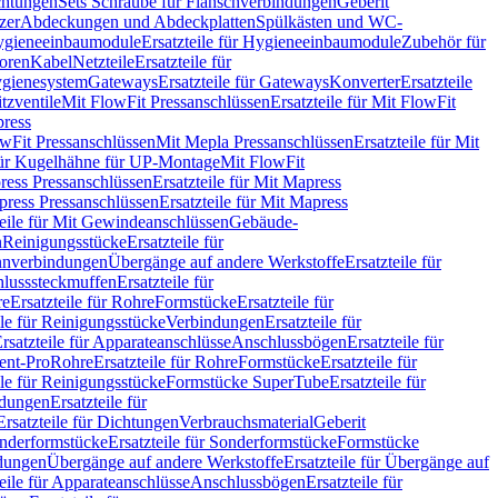
chtungen
Sets Schraube für Flanschverbindungen
Geberit
zer
Abdeckungen und Abdeckplatten
Spülkästen und WC-
gieneeinbaumodule
Ersatzteile für Hygieneeinbaumodule
Zubehör für
oren
Kabel
Netzteile
Ersatzteile für
Hygienesystem
Gateways
Ersatzteile für Gateways
Konverter
Ersatzteile
itzventile
Mit FlowFit Pressanschlüssen
Ersatzteile für Mit FlowFit
press
lowFit Pressanschlüssen
Mit Mepla Pressanschlüssen
Ersatzteile für Mit
 für Kugelhähne für UP-Montage
Mit FlowFit
ress Pressanschlüssen
Ersatzteile für Mit Mapress
ress Pressanschlüssen
Ersatzteile für Mit Mapress
teile für Mit Gewindeanschlüssen
Gebäude-
n
Reinigungsstücke
Ersatzteile für
nverbindungen
Übergänge auf andere Werkstoffe
Ersatzteile für
lusssteckmuffen
Ersatzteile für
re
Ersatzteile für Rohre
Formstücke
Ersatzteile für
ile für Reinigungsstücke
Verbindungen
Ersatzteile für
rsatzteile für Apparateanschlüsse
Anschlussbögen
Ersatzteile für
lent-Pro
Rohre
Ersatzteile für Rohre
Formstücke
Ersatzteile für
ile für Reinigungsstücke
Formstücke SuperTube
Ersatzteile für
ndungen
Ersatzteile für
Ersatzteile für Dichtungen
Verbrauchsmaterial
Geberit
nderformstücke
Ersatzteile für Sonderformstücke
Formstücke
ndungen
Übergänge auf andere Werkstoffe
Ersatzteile für Übergänge auf
teile für Apparateanschlüsse
Anschlussbögen
Ersatzteile für