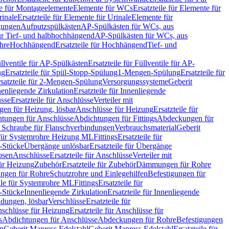
le für Montageelemente
Elemente für WCs
Ersatzteile für Elemente für
rinale
Ersatzteile für Elemente für Urinale
Elemente für
igungen
Aufputzspülkästen
AP-Spülkästen für WCs, aus
für Tief- und halbhochhängend
AP-Spülkästen für WCs, aus
ohre
Hochhängend
Ersatzteile für Hochhängend
Tief- und
llventile für AP-Spülkästen
Ersatzteile für Füllventile für AP-
ng
Ersatzteile für Spül-Stopp-Spülung
1-Mengen-Spülung
Ersatzteile für
satzteile für 2-Mengen-Spülung
Versorgungssysteme
Geberit
nenliegende Zirkulation
Ersatzteile für Innenliegende
sse
Ersatzteile für Anschlüsse
Verteiler mit
en für Heizung, lösbar
Anschlüsse für Heizung
Ersatzteile für
tungen für Anschlüsse
Abdichtungen für Fittings
Abdeckungen für
s Schraube für Flanschverbindungen
Verbrauchsmaterial
Geberit
e für Systemrohre Heizung ML
Fittings
Ersatzteile für
T-Stücke
Übergänge unlösbar
Ersatzteile für Übergänge
osen
Anschlüsse
Ersatzteile für Anschlüsse
Verteiler mit
für Heizung
Zubehör
Ersatzteile für Zubehör
Dämmungen für Rohre
ungen für Rohre
Schutzrohre und Einlegehilfen
Befestigungen für
ile für Systemrohre ML
Fittings
Ersatzteile für
T-Stücke
Innenliegende Zirkulation
Ersatzteile für Innenliegende
ndungen, lösbar
Verschlüsse
Ersatzteile für
schlüsse für Heizung
Ersatzteile für Anschlüsse für
s
Abdichtungen für Anschlüsse
Abdeckungen für Rohre
Befestigungen
en
Geberit Mapress Edelstahl
Geberit Mapress Edelstahl
Ersatzteile für