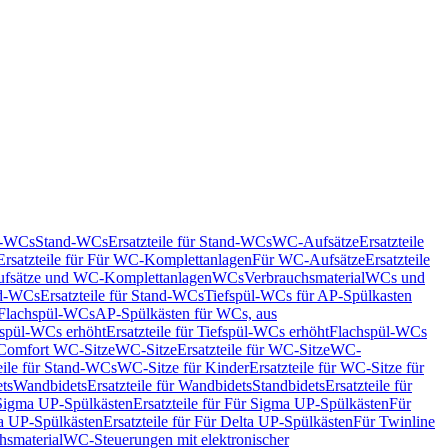
nd-WCs
Stand-WCs
Ersatzteile für Stand-WCs
WC-Aufsätze
Ersatzteile
Ersatzteile für Für WC-Komplettanlagen
Für WC-Aufsätze
Ersatzteile
fsätze und WC-Komplettanlagen
WCs
Verbrauchsmaterial
WCs und
d-WCs
Ersatzteile für Stand-WCs
Tiefspül-WCs für AP-Spülkasten
r Flachspül-WCs
AP-Spülkästen für WCs, aus
fspül-WCs erhöht
Ersatzteile für Tiefspül-WCs erhöht
Flachspül-WCs
r Comfort WC-Sitze
WC-Sitze
Ersatzteile für WC-Sitze
WC-
eile für Stand-WCs
WC-Sitze für Kinder
Ersatzteile für WC-Sitze für
ts
Wandbidets
Ersatzteile für Wandbidets
Standbidets
Ersatzteile für
Sigma UP-Spülkästen
Ersatzteile für Für Sigma UP-Spülkästen
Für
a UP-Spülkästen
Ersatzteile für Für Delta UP-Spülkästen
Für Twinline
hsmaterial
WC-Steuerungen mit elektronischer