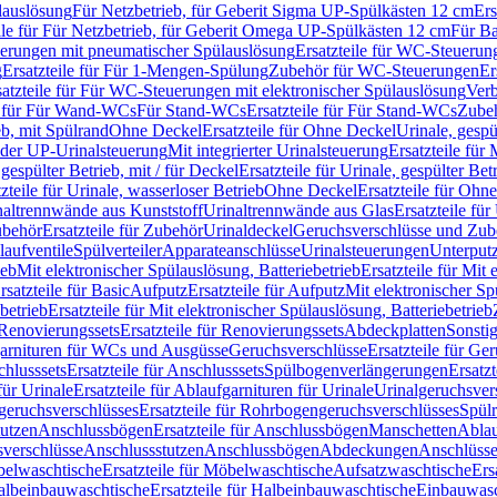
lauslösung
Für Netzbetrieb, für Geberit Sigma UP-Spülkästen 12 cm
Ers
ile für Für Netzbetrieb, für Geberit Omega UP-Spülkästen 12 cm
Für Ba
rungen mit pneumatischer Spülauslösung
Ersatzteile für WC-Steuerun
g
Ersatzteile für Für 1-Mengen-Spülung
Zubehör für WC-Steuerungen
Er
satzteile für Für WC-Steuerungen mit elektronischer Spülauslösung
Ver
le für Für Wand-WCs
Für Stand-WCs
Ersatzteile für Für Stand-WCs
Zube
ieb, mit Spülrand
Ohne Deckel
Ersatzteile für Ohne Deckel
Urinale, gespü
 oder UP-Urinalsteuerung
Mit integrierter Urinalsteuerung
Ersatzteile für 
 gespülter Betrieb, mit / für Deckel
Ersatzteile für Urinale, gespülter Bet
zteile für Urinale, wasserloser Betrieb
Ohne Deckel
Ersatzteile für Ohn
inaltrennwände aus Kunststoff
Urinaltrennwände aus Glas
Ersatzteile fü
behör
Ersatzteile für Zubehör
Urinaldeckel
Geruchsverschlüsse und Zub
aufventile
Spülverteiler
Apparateanschlüsse
Urinalsteuerungen
Unterput
ieb
Mit elektronischer Spülauslösung, Batteriebetrieb
Ersatzteile für Mit
rsatzteile für Basic
Aufputz
Ersatzteile für Aufputz
Mit elektronischer Sp
betrieb
Ersatzteile für Mit elektronischer Spülauslösung, Batteriebetrieb
Renovierungssets
Ersatzteile für Renovierungssets
Abdeckplatten
Sonsti
fgarnituren für WCs und Ausgüsse
Geruchsverschlüsse
Ersatzteile für Ge
hlusssets
Ersatzteile für Anschlusssets
Spülbogenverlängerungen
Ersatz
für Urinale
Ersatzteile für Ablaufgarnituren für Urinale
Urinalgeruchsver
eruchsverschlüsses
Ersatzteile für Rohrbogengeruchsverschlüsses
Spül
tutzen
Anschlussbögen
Ersatzteile für Anschlussbögen
Manschetten
Ablau
sverschlüsse
Anschlussstutzen
Anschlussbögen
Abdeckungen
Anschlüss
elwaschtische
Ersatzteile für Möbelwaschtische
Aufsatzwaschtische
Ers
albeinbauwaschtische
Ersatzteile für Halbeinbauwaschtische
Einbauwasc