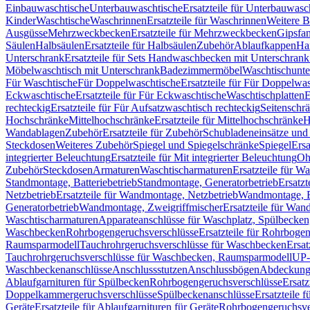
Einbauwaschtische
Unterbauwaschtische
Ersatzteile für Unterbauwasc
Kinder
Waschtische
Waschrinnen
Ersatzteile für Waschrinnen
Weitere 
Ausgüsse
Mehrzweckbecken
Ersatzteile für Mehrzweckbecken
Gipsfa
Säulen
Halbsäulen
Ersatzteile für Halbsäulen
Zubehör
Ablaufkappen
Ha
Unterschrank
Ersatzteile für Sets Handwaschbecken mit Unterschrank
Möbelwaschtisch mit Unterschrank
Badezimmermöbel
Waschtischunte
Für Waschtische
Für Doppelwaschtische
Ersatzteile für Für Doppelwa
Eckwaschtische
Ersatzteile für Für Eckwaschtische
Waschtischplatten
E
rechteckig
Ersatzteile für Für Aufsatzwaschtisch rechteckig
Seitenschr
Hochschränke
Mittelhochschränke
Ersatzteile für Mittelhochschränke
H
Wandablagen
Zubehör
Ersatzteile für Zubehör
Schubladeneinsätze un
Steckdosen
Weiteres Zubehör
Spiegel und Spiegelschränke
Spiegel
Ersa
integrierter Beleuchtung
Ersatzteile für Mit integrierter Beleuchtung
Oh
Zubehör
Steckdosen
Armaturen
Waschtischarmaturen
Ersatzteile für W
Standmontage, Batteriebetrieb
Standmontage, Generatorbetrieb
Ersatzt
Netzbetrieb
Ersatzteile für Wandmontage, Netzbetrieb
Wandmontage, Ba
Generatorbetrieb
Wandmontage, Zweigriffmischer
Ersatzteile für Wa
Waschtischarmaturen
Apparateanschlüsse für Waschplatz, Spülbecke
Waschbecken
Rohrbogengeruchsverschlüsse
Ersatzteile für Rohrboge
Raumsparmodell
Tauchrohrgeruchsverschlüsse für Waschbecken
Ersat
Tauchrohrgeruchsverschlüsse für Waschbecken, Raumsparmodell
UP-
Waschbeckenanschlüsse
Anschlussstutzen
Anschlussbögen
Abdeckung
Ablaufgarnituren für Spülbecken
Rohrbogengeruchsverschlüsse
Ersatz
Doppelkammergeruchsverschlüsse
Spülbeckenanschlüsse
Ersatzteile 
Geräte
Ersatzteile für Ablaufgarnituren für Geräte
Rohrbogengeruchsve