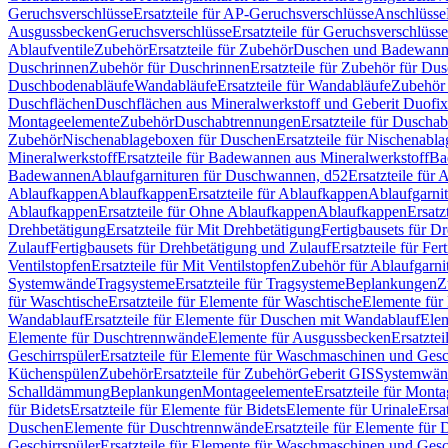
Geruchsverschlüsse
Ersatzteile für AP-Geruchsverschlüsse
Anschlüsse
Ausgussbecken
Geruchsverschlüsse
Ersatzteile für Geruchsverschlüsse
Ablaufventile
Zubehör
Ersatzteile für Zubehör
Duschen und Badewan
Duschrinnen
Zubehör für Duschrinnen
Ersatzteile für Zubehör für Du
Duschbodenabläufe
Wandabläufe
Ersatzteile für Wandabläufe
Zubehör 
Duschflächen
Duschflächen aus Mineralwerkstoff und Geberit Duofix 
Montageelemente
Zubehör
Duschabtrennungen
Ersatzteile für Duscha
Zubehör
Nischenablageboxen für Duschen
Ersatzteile für Nischenab
Mineralwerkstoff
Ersatzteile für Badewannen aus Mineralwerkstoff
Ba
Badewannen
Ablaufgarnituren für Duschwannen, d52
Ersatzteile für
Ablaufkappen
Ablaufkappen
Ersatzteile für Ablaufkappen
Ablaufgarni
Ablaufkappen
Ersatzteile für Ohne Ablaufkappen
Ablaufkappen
Ersatz
Drehbetätigung
Ersatzteile für Mit Drehbetätigung
Fertigbausets für D
Zulauf
Fertigbausets für Drehbetätigung und Zulauf
Ersatzteile für Fe
Ventilstopfen
Ersatzteile für Mit Ventilstopfen
Zubehör für Ablaufgarn
Systemwände
Tragsysteme
Ersatzteile für Tragsysteme
Beplankungen
Z
für Waschtische
Ersatzteile für Elemente für Waschtische
Elemente für 
Wandablauf
Ersatzteile für Elemente für Duschen mit Wandablauf
Ele
Elemente für Duschtrennwände
Elemente für Ausgussbecken
Ersatzte
Geschirrspüler
Ersatzteile für Elemente für Waschmaschinen und Gesc
Küchenspülen
Zubehör
Ersatzteile für Zubehör
Geberit GIS
Systemwän
Schalldämmung
Beplankungen
Montageelemente
Ersatzteile für Mont
für Bidets
Ersatzteile für Elemente für Bidets
Elemente für Urinale
Ersa
Duschen
Elemente für Duschtrennwände
Ersatzteile für Elemente fü
Geschirrspüler
Ersatzteile für Elemente für Waschmaschinen und Gesc