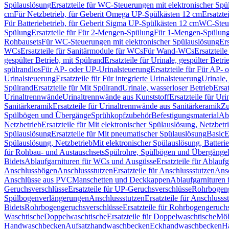
Spülauslösung
Ersatzteile für WC-Steuerungen mit elektronischer Spü
cm
Für Netzbetrieb, für Geberit Omega UP-Spülkästen 12 cm
Ersatzte
Für Batteriebetrieb, für Geberit Sigma UP-Spülkästen 12 cm
WC-Steue
Spülung
Ersatzteile für Für 2-Mengen-Spülung
Für 1-Mengen-Spülun
Rohbausets
Für WC-Steuerungen mit elektronischer Spülauslösung
Er
WCs
Ersatzteile für Sanitärmodule für WCs
Für Wand-WCs
Ersatztei
gespülter Betrieb, mit Spülrand
Ersatzteile für Urinale, gespülter Betr
spülrandlos
Für AP- oder UP-Urinalsteuerung
Ersatzteile für Für AP-
Urinalsteuerung
Ersatzteile für Für integrierte Urinalsteuerung
Urinale,
Spülrand
Ersatzteile für Mit Spülrand
Urinale, wasserloser Betrieb
Ersat
Urinaltrennwände
Urinaltrennwände aus Kunststoff
Ersatzteile für Ur
Sanitärkeramik
Ersatzteile für Urinaltrennwände aus Sanitärkeramik
Zu
Spülbögen und Übergänge
Sprühkopfzubehör
Befestigungsmaterial
Abl
Netzbetrieb
Ersatzteile für Mit elektronischer Spülauslösung, Netzbetr
Spülauslösung
Ersatzteile für Mit pneumatischer Spülauslösung
Basic
E
Spülauslösung, Netzbetrieb
Mit elektronischer Spülauslösung, Batterie
für Rohbau- und Austauschsets
Spülrohre, Spülbögen und Übergänge
Bidets
Ablaufgarnituren für WCs und Ausgüsse
Ersatzteile für Ablau
Anschlussbögen
Anschlussstutzen
Ersatzteile für Anschlussstutzen
Ansc
Anschlüsse aus PVC
Manschetten und Deckkappen
Ablaufgarnituren 
Geruchsverschlüsse
Ersatzteile für UP-Geruchsverschlüsse
Rohrbogeng
Spülbogenverlängerungen
Anschlussstutzen
Ersatzteile für Anschlusss
Bidets
Rohrbogengeruchsverschlüsse
Ersatzteile für Rohrbogengeruch
Waschtische
Doppelwaschtische
Ersatzteile für Doppelwaschtische
Möb
Handwaschbecken
Aufsatzhandwaschbecken
Eckhandwaschbecken
H