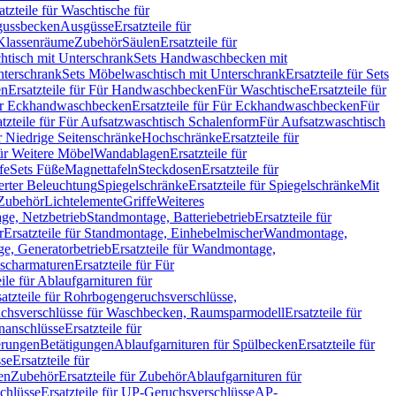
atzteile für Waschtische für
sgussbecken
Ausgüsse
Ersatzteile für
r Klassenräume
Zubehör
Säulen
Ersatzteile für
htisch mit Unterschrank
Sets Handwaschbecken mit
Unterschrank
Sets Möbelwaschtisch mit Unterschrank
Ersatzteile für Sets
en
Ersatzteile für Für Handwaschbecken
Für Waschtische
Ersatzteile für
r Eckhandwaschbecken
Ersatzteile für Für Eckhandwaschbecken
Für
atzteile für Für Aufsatzwaschtisch Schalenform
Für Aufsatzwaschtisch
ür Niedrige Seitenschränke
Hochschränke
Ersatzteile für
für Weitere Möbel
Wandablagen
Ersatzteile für
fe
Sets Füße
Magnettafeln
Steckdosen
Ersatzteile für
ierter Beleuchtung
Spiegelschränke
Ersatzteile für Spiegelschränke
Mit
Zubehör
Lichtelemente
Griffe
Weiteres
age, Netzbetrieb
Standmontage, Batteriebetrieb
Ersatzteile für
r
Ersatzteile für Standmontage, Einhebelmischer
Wandmontage,
, Generatorbetrieb
Ersatzteile für Wandmontage,
ischarmaturen
Ersatzteile für Für
eile für Ablaufgarnituren für
satzteile für Rohrbogengeruchsverschlüsse,
chsverschlüsse für Waschbecken, Raumsparmodell
Ersatzteile für
anschlüsse
Ersatzteile für
erungen
Betätigungen
Ablaufgarnituren für Spülbecken
Ersatzteile für
se
Ersatzteile für
en
Zubehör
Ersatzteile für Zubehör
Ablaufgarnituren für
chlüsse
Ersatzteile für UP-Geruchsverschlüsse
AP-