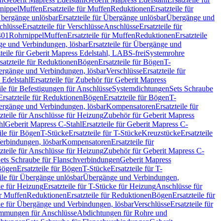
nippel
Muffen
Ersatzteile für Muffen
Reduktionen
Ersatzteile für
bergänge unlösbar
Ersatzteile für Übergänge unlösbar
Übergänge und
chlüsse
Ersatzteile für Verschlüsse
Anschlüsse
Ersatzteile für
401
Rohrnippel
Muffen
Ersatzteile für Muffen
Reduktionen
Ersatzteile
e und Verbindungen, lösbar
Ersatzteile für Übergänge und
zteile für Geberit Mapress Edelstahl, LABS-frei
Systemrohre
satzteile für Reduktionen
Bögen
Ersatzteile für Bögen
T-
bergänge und Verbindungen, lösbar
Verschlüsse
Ersatzteile für
 Edelstahl
Ersatzteile für Zubehör für Geberit Mapress
ile für Befestigungen für Anschlüsse
Systemdichtungen
Sets Schraube
Ersatzteile für Reduktionen
Bögen
Ersatzteile für Bögen
T-
bergänge und Verbindungen, lösbar
Kompensatoren
Ersatzteile für
zteile für Anschlüsse für Heizung
Zubehör für Geberit Mapress
hl
Geberit Mapress C-Stahl
Ersatzteile für Geberit Mapress C-
ile für Bögen
T-Stücke
Ersatzteile für T-Stücke
Kreuzstücke
Ersatzteile
Verbindungen, lösbar
Kompensatoren
Ersatzteile für
zteile für Anschlüsse für Heizung
Zubehör für Geberit Mapress C-
ets Schraube für Flanschverbindungen
Geberit Mapress
Bögen
Ersatzteile für Bögen
T-Stücke
Ersatzteile für T-
eile für Übergänge unlösbar
Übergänge und Verbindungen,
e für Heizung
Ersatzteile für T-Stücke für Heizung
Anschlüsse für
ür Muffen
Reduktionen
Ersatzteile für Reduktionen
Bögen
Ersatzteile für
ile für Übergänge und Verbindungen, lösbar
Verschlüsse
Ersatzteile für
mungen für Anschlüsse
Abdichtungen für Rohre und