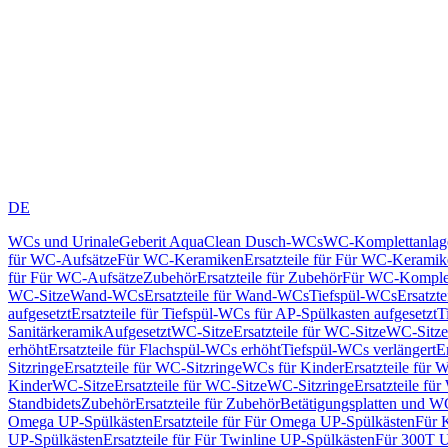
DE
WCs und Urinale
Geberit AquaClean Dusch-WCs
WC-Komplettanlag
für WC-Aufsätze
Für WC-Keramiken
Ersatzteile für Für WC-Kerami
für Für WC-Aufsätze
Zubehör
Ersatzteile für Zubehör
Für WC-Komplet
WC-Sitze
Wand-WCs
Ersatzteile für Wand-WCs
Tiefspül-WCs
Ersatzt
aufgesetzt
Ersatzteile für Tiefspül-WCs für AP-Spülkasten aufgesetzt
T
Sanitärkeramik
Aufgesetzt
WC-Sitze
Ersatzteile für WC-Sitze
WC-Sitze
erhöht
Ersatzteile für Flachspül-WCs erhöht
Tiefspül-WCs verlängert
E
Sitzringe
Ersatzteile für WC-Sitzringe
WCs für Kinder
Ersatzteile für 
Kinder
WC-Sitze
Ersatzteile für WC-Sitze
WC-Sitzringe
Ersatzteile fü
Standbidets
Zubehör
Ersatzteile für Zubehör
Betätigungsplatten und W
Omega UP-Spülkästen
Ersatzteile für Für Omega UP-Spülkästen
Für 
UP-Spülkästen
Ersatzteile für Für Twinline UP-Spülkästen
Für 300T U