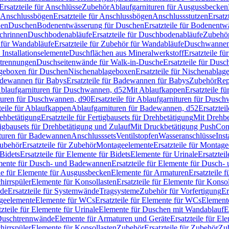
Ersatzteile für Anschlüsse
Zubehör
Ablaufgarnituren für Ausgussbecken
Anschlussbögen
Ersatzteile für Anschlussbögen
Anschlussstutzen
Ersatz
nen
Duschen
Bodenentwässerung für Duschen
Ersatzteile für Bodenent
schrinnen
Duschbodenabläufe
Ersatzteile für Duschbodenabläufe
Zubehör
für Wandabläufe
Ersatzteile für Zubehör für Wandabläufe
Duschwannen
Installationselemente
Duschflächen aus Mineralwerkstoff
Ersatzteile f
btrennungen
Duschseitenwände für Walk-in-Dusche
Ersatzteile für Dus
lageboxen für Duschen
Nischenablageboxen
Ersatzteile für Nischenabla
dewannen für Babys
Ersatzteile für Badewannen für Babys
Zubehör
Rep
 Ablaufgarnituren für Duschwannen, d52
Mit Ablaufkappen
Ersatzteile f
turen für Duschwannen, d90
Ersatzteile für Ablaufgarnituren für Dusc
teile für Ablaufkappen
Ablaufgarnituren für Badewannen, d52
Ersatztei
rehbetätigung
Ersatzteile für Fertigbausets für Drehbetätigung
Mit Drehbe
rtigbausets für Drehbetätigung und Zulauf
Mit Druckbetätigung PushCon
ituren für Badewannen
Anschlusssets
Ventilstopfen
Wasseranschlüsse
Inst
ubehör
Ersatzteile für Zubehör
Montageelemente
Ersatzteile für Montag
Bidets
Ersatzteile für Elemente für Bidets
Elemente für Urinale
Ersatztei
mente für Dusch- und Badewannen
Ersatzteile für Elemente für Dusch
ile für Elemente für Ausgussbecken
Elemente für Armaturen
Ersatzteile 
hirrspüler
Elemente für Konsollasten
Ersatzteile für Elemente für Konso
de
Ersatzteile für Systemwände
Tragsysteme
Zubehör für Vorfertigung
Er
ageelemente
Elemente für WCs
Ersatzteile für Elemente für WCs
Element
tzteile für Elemente für Urinale
Elemente für Duschen mit Wandablauf
E
r Duschtrennwände
Elemente für Armaturen und Geräte
Ersatzteile für E
hirrspüler
Elemente für Konsollasten
Zubehör
Ersatzteile für Zubehör
Zu