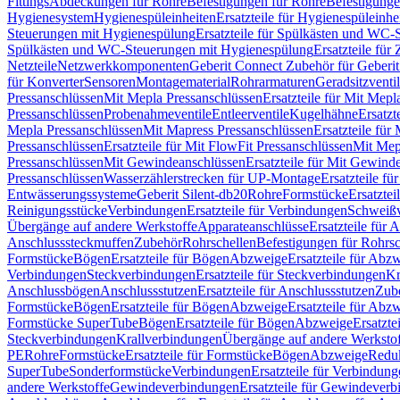
Fittings
Abdeckungen für Rohre
Befestigungen für Rohre
Befestigunge
Hygienesystem
Hygienespüleinheiten
Ersatzteile für Hygienespüleinhe
Steuerungen mit Hygienespülung
Ersatzteile für Spülkästen und WC
Spülkästen und WC-Steuerungen mit Hygienespülung
Ersatzteile fü
Netzteile
Netzwerkkomponenten
Geberit Connect Zubehör für Geberi
für Konverter
Sensoren
Montagematerial
Rohrarmaturen
Geradsitzventi
Pressanschlüssen
Mit Mepla Pressanschlüssen
Ersatzteile für Mit Mepl
Pressanschlüssen
Probenahmeventile
Entleerventile
Kugelhähne
Ersatzt
Mepla Pressanschlüssen
Mit Mapress Pressanschlüssen
Ersatzteile für
Pressanschlüssen
Ersatzteile für Mit FlowFit Pressanschlüssen
Mit Mep
Pressanschlüssen
Mit Gewindeanschlüssen
Ersatzteile für Mit Gewind
Pressanschlüssen
Wasserzählerstrecken für UP-Montage
Ersatzteile f
Entwässerungssysteme
Geberit Silent-db20
Rohre
Formstücke
Ersatztei
Reinigungsstücke
Verbindungen
Ersatzteile für Verbindungen
Schweiß
Übergänge auf andere Werkstoffe
Apparateanschlüsse
Ersatzteile für 
Anschlusssteckmuffen
Zubehör
Rohrschellen
Befestigungen für Rohrsc
Formstücke
Bögen
Ersatzteile für Bögen
Abzweige
Ersatzteile für Abz
Verbindungen
Steckverbindungen
Ersatzteile für Steckverbindungen
Kr
Anschlussbögen
Anschlussstutzen
Ersatzteile für Anschlussstutzen
Zub
Formstücke
Bögen
Ersatzteile für Bögen
Abzweige
Ersatzteile für Abz
Formstücke SuperTube
Bögen
Ersatzteile für Bögen
Abzweige
Ersatzte
Steckverbindungen
Krallverbindungen
Übergänge auf andere Werksto
PE
Rohre
Formstücke
Ersatzteile für Formstücke
Bögen
Abzweige
Redu
SuperTube
Sonderformstücke
Verbindungen
Ersatzteile für Verbindun
andere Werkstoffe
Gewindeverbindungen
Ersatzteile für Gewindever