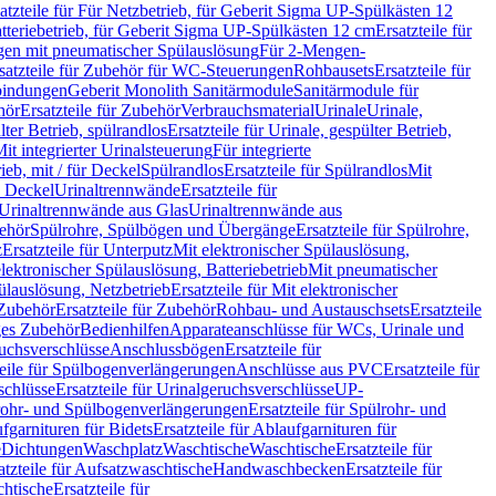
atzteile für Für Netzbetrieb, für Geberit Sigma UP-Spülkästen 12
tteriebetrieb, für Geberit Sigma UP-Spülkästen 12 cm
Ersatzteile für
gen mit pneumatischer Spülauslösung
Für 2-Mengen-
satzteile für Zubehör für WC-Steuerungen
Rohbausets
Ersatzteile für
bindungen
Geberit Monolith Sanitärmodule
Sanitärmodule für
hör
Ersatzteile für Zubehör
Verbrauchsmaterial
Urinale
Urinale,
lter Betrieb, spülrandlos
Ersatzteile für Urinale, gespülter Betrieb,
Mit integrierter Urinalsteuerung
Für integrierte
rieb, mit / für Deckel
Spülrandlos
Ersatzteile für Spülrandlos
Mit
e Deckel
Urinaltrennwände
Ersatzteile für
r Urinaltrennwände aus Glas
Urinaltrennwände aus
ehör
Spülrohre, Spülbögen und Übergänge
Ersatzteile für Spülrohre,
z
Ersatzteile für Unterputz
Mit elektronischer Spülauslösung,
 elektronischer Spülauslösung, Batteriebetrieb
Mit pneumatischer
ülauslösung, Netzbetrieb
Ersatzteile für Mit elektronischer
Zubehör
Ersatzteile für Zubehör
Rohbau- und Austauschsets
Ersatzteile
ges Zubehör
Bedienhilfen
Apparateanschlüsse für WCs, Urinale und
ruchsverschlüsse
Anschlussbögen
Ersatzteile für
teile für Spülbogenverlängerungen
Anschlüsse aus PVC
Ersatzteile für
schlüsse
Ersatzteile für Urinalgeruchsverschlüsse
UP-
rohr- und Spülbogenverlängerungen
Ersatzteile für Spülrohr- und
fgarnituren für Bidets
Ersatzteile für Ablaufgarnituren für
e
Dichtungen
Waschplatz
Waschtische
Waschtische
Ersatzteile für
atzteile für Aufsatzwaschtische
Handwaschbecken
Ersatzteile für
htische
Ersatzteile für