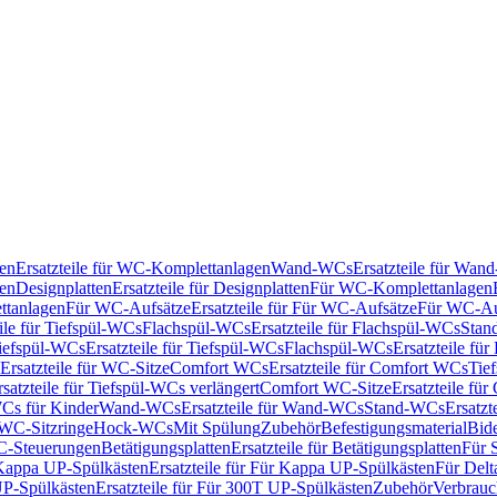
en
Ersatzteile für WC-Komplettanlagen
Wand-WCs
Ersatzteile für Wa
ken
Designplatten
Ersatzteile für Designplatten
Für WC-Komplettanlagen
tanlagen
Für WC-Aufsätze
Ersatzteile für Für WC-Aufsätze
Für WC-Au
eile für Tiefspül-WCs
Flachspül-WCs
Ersatzteile für Flachspül-WCs
Stan
iefspül-WCs
Ersatzteile für Tiefspül-WCs
Flachspül-WCs
Ersatzteile fü
Ersatzteile für WC-Sitze
Comfort WCs
Ersatzteile für Comfort WCs
Tie
rsatzteile für Tiefspül-WCs verlängert
Comfort WC-Sitze
Ersatzteile fü
WCs für Kinder
Wand-WCs
Ersatzteile für Wand-WCs
Stand-WCs
Ersatzt
r WC-Sitzringe
Hock-WCs
Mit Spülung
Zubehör
Befestigungsmaterial
Bide
C-Steuerungen
Betätigungsplatten
Ersatzteile für Betätigungsplatten
Für 
Kappa UP-Spülkästen
Ersatzteile für Für Kappa UP-Spülkästen
Für Delt
P-Spülkästen
Ersatzteile für Für 300T UP-Spülkästen
Zubehör
Verbrauc