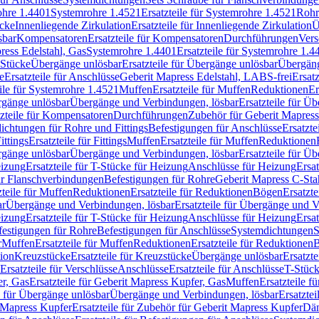
rohre 1.4401
Systemrohre 1.4521
Ersatzteile für Systemrohre 1.4521
Rohr
ücke
Innenliegende Zirkulation
Ersatzteile für Innenliegende Zirkulation
Ü
sbar
Kompensatoren
Ersatzteile für Kompensatoren
Durchführungen
Vers
press Edelstahl, Gas
Systemrohre 1.4401
Ersatzteile für Systemrohre 1.4
-Stücke
Übergänge unlösbar
Ersatzteile für Übergänge unlösbar
Übergäng
e
Ersatzteile für Anschlüsse
Geberit Mapress Edelstahl, LABS-frei
Ersat
eile für Systemrohre 1.4521
Muffen
Ersatzteile für Muffen
Reduktionen
Er
ergänge unlösbar
Übergänge und Verbindungen, lösbar
Ersatzteile für Ü
tzteile für Kompensatoren
Durchführungen
Zubehör für Geberit Mapress
ichtungen für Rohre und Fittings
Befestigungen für Anschlüsse
Ersatzte
ittings
Ersatzteile für Fittings
Muffen
Ersatzteile für Muffen
Reduktionen
ergänge unlösbar
Übergänge und Verbindungen, lösbar
Ersatzteile für Ü
eizung
Ersatzteile für T-Stücke für Heizung
Anschlüsse für Heizung
Ersat
ür Flanschverbindungen
Befestigungen für Rohre
Geberit Mapress C-Sta
zteile für Muffen
Reduktionen
Ersatzteile für Reduktionen
Bögen
Ersatzte
ar
Übergänge und Verbindungen, lösbar
Ersatzteile für Übergänge und 
eizung
Ersatzteile für T-Stücke für Heizung
Anschlüsse für Heizung
Ersat
festigungen für Rohre
Befestigungen für Anschlüsse
Systemdichtungen
S
r
Muffen
Ersatzteile für Muffen
Reduktionen
Ersatzteile für Reduktionen
tion
Kreuzstücke
Ersatzteile für Kreuzstücke
Übergänge unlösbar
Ersatzt
Ersatzteile für Verschlüsse
Anschlüsse
Ersatzteile für Anschlüsse
T-Stück
r, Gas
Ersatzteile für Geberit Mapress Kupfer, Gas
Muffen
Ersatzteile f
e für Übergänge unlösbar
Übergänge und Verbindungen, lösbar
Ersatzte
 Mapress Kupfer
Ersatzteile für Zubehör für Geberit Mapress Kupfer
Däm