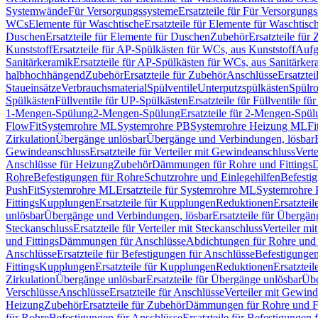
Systemwände
Für Versorgungssysteme
Ersatzteile für Für Versorgung
WCs
Elemente für Waschtische
Ersatzteile für Elemente für Waschtisc
Duschen
Ersatzteile für Elemente für Duschen
Zubehör
Ersatzteile für
Kunststoff
Ersatzteile für AP-Spülkästen für WCs, aus Kunststoff
Aufg
Sanitärkeramik
Ersatzteile für AP-Spülkästen für WCs, aus Sanitärker
halbhochhängend
Zubehör
Ersatzteile für Zubehör
Anschlüsse
Ersatztei
Staueinsätze
Verbrauchsmaterial
Spülventile
Unterputzspülkästen
Spülr
Spülkästen
Füllventile für UP-Spülkästen
Ersatzteile für Füllventile f
1-Mengen-Spülung
2-Mengen-Spülung
Ersatzteile für 2-Mengen-Spül
FlowFit
Systemrohre ML
Systemrohre PB
Systemrohre Heizung ML
Fi
Zirkulation
Übergänge unlösbar
Übergänge und Verbindungen, lösbar
Gewindeanschluss
Ersatzteile für Verteiler mit Gewindeanschluss
Verte
Anschlüsse für Heizung
Zubehör
Dämmungen für Rohre und Fittings
D
Rohre
Befestigungen für Rohre
Schutzrohre und Einlegehilfen
Befesti
PushFit
Systemrohre ML
Ersatzteile für Systemrohre ML
Systemrohre
Fittings
Kupplungen
Ersatzteile für Kupplungen
Reduktionen
Ersatztei
unlösbar
Übergänge und Verbindungen, lösbar
Ersatzteile für Übergä
Steckanschluss
Ersatzteile für Verteiler mit Steckanschluss
Verteiler m
und Fittings
Dämmungen für Anschlüsse
Abdichtungen für Rohre und 
Anschlüsse
Ersatzteile für Befestigungen für Anschlüsse
Befestigungen 
Fittings
Kupplungen
Ersatzteile für Kupplungen
Reduktionen
Ersatztei
Zirkulation
Übergänge unlösbar
Ersatzteile für Übergänge unlösbar
Übe
Verschlüsse
Anschlüsse
Ersatzteile für Anschlüsse
Verteiler mit Gewin
Heizung
Zubehör
Ersatzteile für Zubehör
Dämmungen für Rohre und Fi
für Rohre
Befestigungen für Anschlüsse
Ersatzteile für Befestigungen 