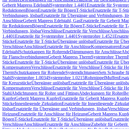
Geberit Mapress Edelstahl
Systemrohre 1.4401
Ersatzteile für System
Reduktionen
Bögen
Ersatzteile für Bögen
T-Stücke
Ersatzteile für T-St
Verbindungen, lösbar
Ersatzteile für Übergänge und Verbindungen, lö
Anschlüsse
Geberit Mapress Edelstahl, Gas
Ersatzteile für Geberit Ma
für Reduktionen
Bögen
Ersatzteile für Bögen
T-Stücke
Ersatzteile für T
Verbindungen, lösbar
Verschlüsse
Ersatzteile für Verschlüsse
Anschlüss
1.4401
Ersatzteile für Systemrohre 1.4401
Systemrohre 1.4521
Ersatzt
Stücke
Ersatzteile für T-Stücke
Übergänge unlösbar
Ersatzteile für Üb
Verschlüsse
Anschlüsse
Ersatzteile für Anschlüsse
Kompensatoren
Ersa
Edelstahl
Schutzkappen für Rohrende
Dämmungen für Anschlüsse
Abd
für Flanschverbindungen
Geberit Mapress Therm
Systemrohre Therm
F
Stücke
Ersatzteile für T-Stücke
Übergänge unlösbar
Ersatzteile für Üb
Kompensatoren
Verschlüsse
Ersatzteile für Verschlüsse
T-Stücke für H
Therm
Schutzkappen für Rohrende
Systemdichtungen
Sets Schraube f
Stahl
Systemrohre 1.0034
Systemrohre 1.0215
Rohrnippel
Muffen
Ersat
für Kreuzstücke
Übergänge unlösbar
Ersatzteile für Übergänge unlösb
Kompensatoren
Verschlüsse
Ersatzteile für Verschlüsse
T-Stücke für H
Stahl
Abdichtungen für Rohre und Fittings
Abdeckungen für Rohre
Be
Kupfer
Geberit Mapress Kupfer
Ersatzteile für Geberit Mapress Kupfe
Stücke
Innenliegende Zirkulation
Ersatzteile für Innenliegende Zirkula
lösbar
Ersatzteile für Übergänge und Verbindungen, lösbar
Verschlüsse
Heizung
Ersatzteile für Anschlüsse für Heizung
Geberit Mapress Kupfe
Bögen
T-Stücke
Ersatzteile für T-Stücke
Übergänge unlösbar
Ersatzteil
Verschlüsse
Anschlüsse
Ersatzteile für Anschlüsse
Zubehör für Geberit