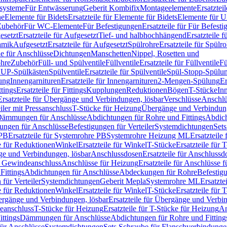
ssysteme
Für Entwässerung
Geberit Kombifix
Montageelemente
Ersatztei
he
Elemente für Bidets
Ersatzteile für Elemente für Bidets
Elemente für U
 Zubehör
Für WC-Elemente
Für Befestigungen
Ersatzteile für Für Befest
esetzt
Ersatzteile für Aufgesetzt
Tief- und halbhochhängend
Ersatzteile 
amik
Aufgesetzt
Ersatzteile für Aufgesetzt
Spülrohre
Ersatzteile für Spülr
le für Anschlüsse
Dichtungen
Manschetten
Nippel, Rosetten und
ohre
Zubehör
Füll- und Spülventile
Füllventile
Ersatzteile für Füllventile
Fü
ür UP-Spülkästen
Spülventile
Ersatzteile für Spülventile
Spül-Stopp-Spülu
ung
Innengarnituren
Ersatzteile für Innengarnituren
2-Mengen-Spülung
Er
ttings
Ersatzteile für Fittings
Kupplungen
Reduktionen
Bögen
T-Stücke
In
Ersatzteile für Übergänge und Verbindungen, lösbar
Verschlüsse
Anschlü
iler mit Pressanschluss
T-Stücke für Heizung
Übergänge und Verbindung
ämmungen für Anschlüsse
Abdichtungen für Rohre und Fittings
Abdich
gungen für Anschlüsse
Befestigungen für Verteiler
Systemdichtungen
Set
 PB
Ersatzteile für Systemrohre PB
Systemrohre Heizung ML
Ersatzteil
le für Reduktionen
Winkel
Ersatzteile für Winkel
T-Stücke
Ersatzteile für 
nge und Verbindungen, lösbar
Anschlussdosen
Ersatzteile für Anschlussd
it Gewindeanschluss
Anschlüsse für Heizung
Ersatzteile für Anschlüsse 
Fittings
Abdichtungen für Anschlüsse
Abdeckungen für Rohre
Befestig
für Verteiler
Systemdichtungen
Geberit Mepla
Systemrohre ML
Ersatzte
le für Reduktionen
Winkel
Ersatzteile für Winkel
T-Stücke
Ersatzteile für 
rgänge und Verbindungen, lösbar
Ersatzteile für Übergänge und Verbi
deanschluss
T-Stücke für Heizung
Ersatzteile für T-Stücke für Heizung
An
ttings
Dämmungen für Anschlüsse
Abdichtungen für Rohre und Fitting
für Anschlüsse
Systemdichtungen
Sets Schraube für Flanschverbindung