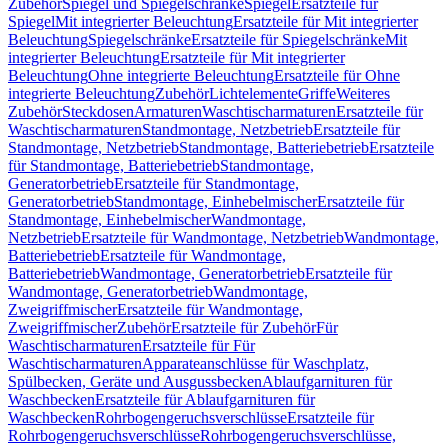
Zubehör
Spiegel und Spiegelschränke
Spiegel
Ersatzteile für
Spiegel
Mit integrierter Beleuchtung
Ersatzteile für Mit integrierter
Beleuchtung
Spiegelschränke
Ersatzteile für Spiegelschränke
Mit
integrierter Beleuchtung
Ersatzteile für Mit integrierter
Beleuchtung
Ohne integrierte Beleuchtung
Ersatzteile für Ohne
integrierte Beleuchtung
Zubehör
Lichtelemente
Griffe
Weiteres
Zubehör
Steckdosen
Armaturen
Waschtischarmaturen
Ersatzteile für
Waschtischarmaturen
Standmontage, Netzbetrieb
Ersatzteile für
Standmontage, Netzbetrieb
Standmontage, Batteriebetrieb
Ersatzteile
für Standmontage, Batteriebetrieb
Standmontage,
Generatorbetrieb
Ersatzteile für Standmontage,
Generatorbetrieb
Standmontage, Einhebelmischer
Ersatzteile für
Standmontage, Einhebelmischer
Wandmontage,
Netzbetrieb
Ersatzteile für Wandmontage, Netzbetrieb
Wandmontage,
Batteriebetrieb
Ersatzteile für Wandmontage,
Batteriebetrieb
Wandmontage, Generatorbetrieb
Ersatzteile für
Wandmontage, Generatorbetrieb
Wandmontage,
Zweigriffmischer
Ersatzteile für Wandmontage,
Zweigriffmischer
Zubehör
Ersatzteile für Zubehör
Für
Waschtischarmaturen
Ersatzteile für Für
Waschtischarmaturen
Apparateanschlüsse für Waschplatz,
Spülbecken, Geräte und Ausgussbecken
Ablaufgarnituren für
Waschbecken
Ersatzteile für Ablaufgarnituren für
Waschbecken
Rohrbogengeruchsverschlüsse
Ersatzteile für
Rohrbogengeruchsverschlüsse
Rohrbogengeruchsverschlüsse,