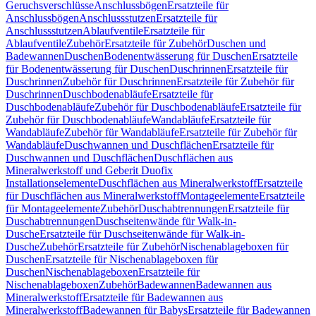
Geruchsverschlüsse
Anschlussbögen
Ersatzteile für
Anschlussbögen
Anschlussstutzen
Ersatzteile für
Anschlussstutzen
Ablaufventile
Ersatzteile für
Ablaufventile
Zubehör
Ersatzteile für Zubehör
Duschen und
Badewannen
Duschen
Bodenentwässerung für Duschen
Ersatzteile
für Bodenentwässerung für Duschen
Duschrinnen
Ersatzteile für
Duschrinnen
Zubehör für Duschrinnen
Ersatzteile für Zubehör für
Duschrinnen
Duschbodenabläufe
Ersatzteile für
Duschbodenabläufe
Zubehör für Duschbodenabläufe
Ersatzteile für
Zubehör für Duschbodenabläufe
Wandabläufe
Ersatzteile für
Wandabläufe
Zubehör für Wandabläufe
Ersatzteile für Zubehör für
Wandabläufe
Duschwannen und Duschflächen
Ersatzteile für
Duschwannen und Duschflächen
Duschflächen aus
Mineralwerkstoff und Geberit Duofix
Installationselemente
Duschflächen aus Mineralwerkstoff
Ersatzteile
für Duschflächen aus Mineralwerkstoff
Montageelemente
Ersatzteile
für Montageelemente
Zubehör
Duschabtrennungen
Ersatzteile für
Duschabtrennungen
Duschseitenwände für Walk-in-
Dusche
Ersatzteile für Duschseitenwände für Walk-in-
Dusche
Zubehör
Ersatzteile für Zubehör
Nischenablageboxen für
Duschen
Ersatzteile für Nischenablageboxen für
Duschen
Nischenablageboxen
Ersatzteile für
Nischenablageboxen
Zubehör
Badewannen
Badewannen aus
Mineralwerkstoff
Ersatzteile für Badewannen aus
Mineralwerkstoff
Badewannen für Babys
Ersatzteile für Badewannen