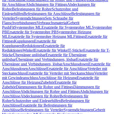
für Anschlüsse
Abdichtungen für Fittings
Abdeckungen für
Rohre
Befestigungen für Rohre
Schutzrohre und
Einlegehilfen
Befestigungen für Anschlüsse
Befestigungen für
Verteiler
Systemdichtungen
Sets Schraube für
Flanschverbindungen
Verbrauchsmaterial
Geberit
PushFit
Systemrohre ML
Ersatzteile für Systemrohre ML
Systemrohre
PB
Ersatzteile für Systemrohre PB
Systemrohre Heizung
ML
Ersatzteile für Systemrohre Heizung ML
Fittings
Ersatzteile für
Fittings
Kupplungen
Ersatzteile für
Kupplungen
Reduktionen
Ersatzteile für
Reduktionen
Winkel
Ersatzteile für Winkel
T-Stücke
Ersatzteile für T-
Stücke
Übergänge unlösbar
Ersatzteile für Übergänge
unlösbar
Übergänge und Verbindungen, lösbar
Ersatzteile für
Übergänge und Verbindungen, lösbar
Anschlussdosen
Ersatzteile für
Anschlussdosen
Anschlüsse
Ersatzteile für Anschlüsse
Verteiler mit
Steckanschluss
Ersatzteile für Verteiler mit Steckanschluss
Verteiler
mit Gewindeanschluss
Anschlüsse für Heizung
Ersatzteile für
Anschlüsse für Heizung
Zubehör
Ersatzteile für
Zubehör
Dämmungen für Rohre und Fittings
Dämmungen für
Anschlüsse
Abdichtungen für Rohre und Fittings
Abdichtungen für
Anschlüsse
Abdeckungen für Rohre
Befestigungen für
Rohre
Schutzrohre und Einlegehilfen
Befestigungen für
Anschlüsse
Ersatzteile für Befestigungen für
Anschlüsse
Befestigungen für Verteiler
Systemdichtungen
Geberit