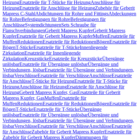
Heizung
Ersatzteile für T-Stücke für Heizung
Anschlüsse für
Heizung
Ersatzteile für Anschlüsse für Heizung
Zubehör für Geberit
Mapress C-Stahl
Abdichtungen für Rohre und Fittings
Abdeckungen
für Rohre
Befestigungen für Rohre
Befestigungen für
Anschlüsse
Systemdichtungen
Sets Schraube für
Flanschverbindungen
Geberit Mapress Kupfer
Geberit Mapress
Kupfer
Ersatzteile für Geberit Mapress Kupfer
Muffen
Ersatzteile für
Muffen
Reduktionen
Ersatzteile für Reduktionen
Bögen
Ersatzteile für
Bögen
T-Stücke
Ersatzteile für T-Stücke
Innenliegende
Zirkulation
Ersatzteile für Innenliegende
Zirkulation
Kreuzstücke
Ersatzteile für Kreuzstücke
Übergänge
unlösbar
Ersatzteile für Übergänge unlösbar
Übergänge und
Verbindungen, lösbar
Ersatzteile für Übergänge und Verbindungen,
lösbar
Verschlüsse
Ersatzteile für Verschlüsse
Anschlüsse
Ersatzteile
für Anschlüsse
T-Stücke für Heizung
Ersatzteile für T-Stücke für
Heizung
Anschlüsse für Heizung
Ersatzteile für Anschlüsse für
Heizung
Geberit Mapress Kupfer, Gas
Ersatzteile für Geberit
Mapress Kupfer, Gas
Muffen
Ersatzteile für
Muffen
Reduktionen
Ersatzteile für Reduktionen
Bögen
Ersatzteile für
Bögen
T-Stücke
Ersatzteile für T-Stücke
Übergänge
unlösbar
Ersatzteile für Übergänge unlösbar
Übergänge und
Verbindungen, lösbar
Ersatzteile für Übergänge und Verbindungen,
lösbar
Verschlüsse
Ersatzteile für Verschlüsse
Anschlüsse
Ersatzteile
für Anschlüsse
Zubehör für Geberit Mapress Kupfer
Ersatzteile für
Zubehör für Geberit Mapress Kupfer
Dämmungen für