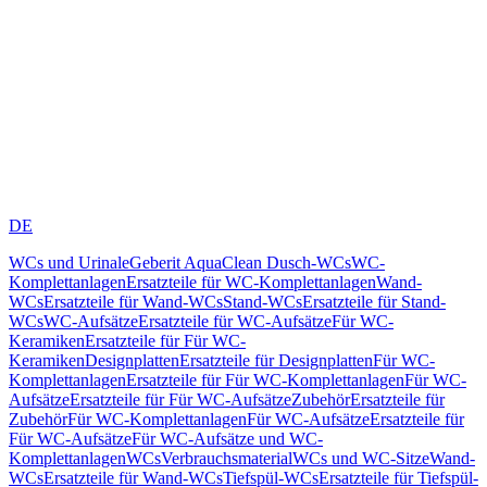
DE
WCs und Urinale
Geberit AquaClean Dusch-WCs
WC-
Komplettanlagen
Ersatzteile für WC-Komplettanlagen
Wand-
WCs
Ersatzteile für Wand-WCs
Stand-WCs
Ersatzteile für Stand-
WCs
WC-Aufsätze
Ersatzteile für WC-Aufsätze
Für WC-
Keramiken
Ersatzteile für Für WC-
Keramiken
Designplatten
Ersatzteile für Designplatten
Für WC-
Komplettanlagen
Ersatzteile für Für WC-Komplettanlagen
Für WC-
Aufsätze
Ersatzteile für Für WC-Aufsätze
Zubehör
Ersatzteile für
Zubehör
Für WC-Komplettanlagen
Für WC-Aufsätze
Ersatzteile für
Für WC-Aufsätze
Für WC-Aufsätze und WC-
Komplettanlagen
WCs
Verbrauchsmaterial
WCs und WC-Sitze
Wand-
WCs
Ersatzteile für Wand-WCs
Tiefspül-WCs
Ersatzteile für Tiefspül-