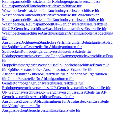
Raumsparmodell
Ersatzteile für Rohrbogengeruchsverschlüsse,
Raumsparmodell
Tauchrohrgeruchsverschlüsse für
Waschbecken
Ersatzteile für Tauchrohrgeruchsverschlüsse für
Waschbecken
Tauchrohrgeruchsverschlüsse für Waschbecken,
Raumsparmodell
Ersatzteile für Tauchrohrgeruchsverschlüsse für
Waschbecken, Raumsparmodell
UP-Geruchsverschlüsse
Ersatzteile
für UP-Geruchsverschlüsse
Waschbeckenanschlüsse
Ersatzteile für
Waschbeckenanschlüsse
Anschlussstutzen
Anschlussbögen
Abdeckung
für
Anschlüsse
Dichtungen
Standrohre
Verlängerungen
Betätigungen
Ablauf
für Spülbecken
Ersatzteile für Ablaufgarnituren für
Spülbecken
Rohrbogengeruchsverschlüsse
Ersatzteile für
Rohrbogengeruchsverschlüsse
Doppelkammergeruchsverschlüsse
Ersa
für
Doppelkammergeruchsverschlüsse
Spülbeckenanschlüsse
Ersatzteile
für Spülbeckenanschlüsse
Anschlussstutzen
Ersatzteile für
Anschlussstutzen
Zubehör
Ersatzteile für Zubehör
Ablaufgarnituren
für Geräte
Ersatzteile für Ablaufgarnituren für
Geräte
Rohrbogengeruchsverschlüsse
Ersatzteile für
Rohrbogengeruchsverschlüsse
UP-Geruchsverschlüsse
Ersatzteile für
UP-Geruchsverschlüsse
AP-Geruchsverschlüsse
Ersatzteile für AP-
Geruchsverschlüsse
Anschlüsse
Ersatzteile für
Anschlüsse
Zubehör
Ablaufgarnituren für Ausgussbecken
Ersatzteile
für Ablaufgarnituren für
Ausgussbecken
Geruchsverschlüsse
Ersatzteile für