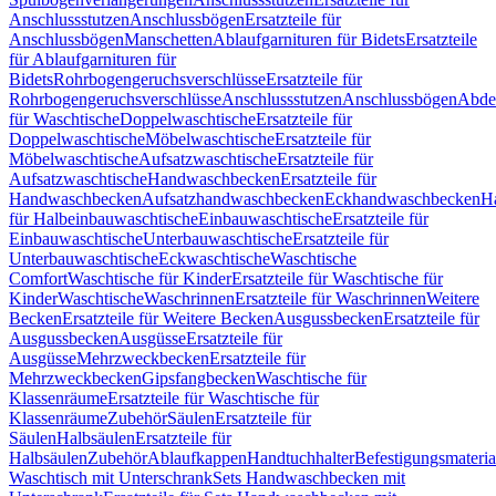
Anschlussstutzen
Anschlussbögen
Ersatzteile für
Anschlussbögen
Manschetten
Ablaufgarnituren für Bidets
Ersatzteile
für Ablaufgarnituren für
Bidets
Rohrbogengeruchsverschlüsse
Ersatzteile für
Rohrbogengeruchsverschlüsse
Anschlussstutzen
Anschlussbögen
Abde
für Waschtische
Doppelwaschtische
Ersatzteile für
Doppelwaschtische
Möbelwaschtische
Ersatzteile für
Möbelwaschtische
Aufsatzwaschtische
Ersatzteile für
Aufsatzwaschtische
Handwaschbecken
Ersatzteile für
Handwaschbecken
Aufsatzhandwaschbecken
Eckhandwaschbecken
H
für Halbeinbauwaschtische
Einbauwaschtische
Ersatzteile für
Einbauwaschtische
Unterbauwaschtische
Ersatzteile für
Unterbauwaschtische
Eckwaschtische
Waschtische
Comfort
Waschtische für Kinder
Ersatzteile für Waschtische für
Kinder
Waschtische
Waschrinnen
Ersatzteile für Waschrinnen
Weitere
Becken
Ersatzteile für Weitere Becken
Ausgussbecken
Ersatzteile für
Ausgussbecken
Ausgüsse
Ersatzteile für
Ausgüsse
Mehrzweckbecken
Ersatzteile für
Mehrzweckbecken
Gipsfangbecken
Waschtische für
Klassenräume
Ersatzteile für Waschtische für
Klassenräume
Zubehör
Säulen
Ersatzteile für
Säulen
Halbsäulen
Ersatzteile für
Halbsäulen
Zubehör
Ablaufkappen
Handtuchhalter
Befestigungsmateria
Waschtisch mit Unterschrank
Sets Handwaschbecken mit