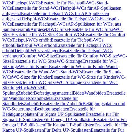
WCs
Flachspül-WCs
Ersatzteile für Flachspül-WCs
Stand-
WCs
Ersatzteile für Stand-WCs
Tiefspül-WCs für AP-Spülkasten
aufgesetzt
Ersatzteile für Tiefspül-WCs für AP-Spülkasten
aufgesetzt
Tiefspül-WCs
Ersatzteile für Tiefspül-WCs
Flachspül-
WCs
Ersatzteile für Flachspül-WCs
AP-Spülkästen für WCs, aus
Sanitärkeramik
Aufgesetzt
WC-Sitze
Ersatzteile für WC-Sitze
WC-
Sitze
Ersatzteile für WC-Sitze
Comfort WCs
Ersatzteile für Comfort
WCs
Tiefspül-WCs erhöht
Ersatzteile für Tiefspül-WCs
erhöht
Flachspül-WCs erhöht
Ersatzteile für Flachspül-WCs
erhöht
Tiefspül-WCs verlängert
Ersatzteile für Tiefspül-WCs
verlängert
Comfort WC-Sitze
Ersatzteile für Comfort WC-Sitze
WC-
Sitze
Ersatzteile für WC-Sitze
WC-Sitzringe
Ersatzteile für WC-
Sitzringe
WCs für Kinder
Ersatzteile für WCs für Kinder
Wand-
WCs
Ersatzteile für Wand-WCs
Stand-WCs
Ersatzteile für Stand-
WCs
WC-Sitze für Kinder
Ersatzteile für WC-Sitze für Kinder
WC-
Sitze
Ersatzteile für WC-Sitze
WC-Sitzringe
Ersatzteile für WC-
Sitzringe
Hock-WCs
Mit
Spülung
Zubehör
Befestigungsmaterial
Bidets
Wandbidets
Ersatzteile
für Wandbidets
Standbidets
Ersatzteile für
Standbidets
Zubehör
Ersatzteile für Zubehör
Betätigungsplatten und
WC-Steuerungen
Betätigungsplatten
Ersatzteile für
Betätigungsplatten
Für Sigma UP-Spülkästen
Ersatzteile für Für
Sigma UP-Spülkästen
Für Omega UP-Spülkästen
Ersatzteile für Für
Omega UP-Spülkästen
Für Kappa UP-Spülkästen
Ersatzteile für Für
Kappa UP-Spülkästen
Für Delta UP-Spülkästen
Ersatzteile für Für