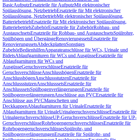
Basic
Aufputz
Ersatzteile für Aufputz
Mit elektronischer
Spülauslösung, Netzbetrieb
Ersatzteile für Mit elektronischer
Spülauslösung, Netzbetrieb
Mit elektronischer Spülauslösung,
Batteriebetrieb
Ersatzteile für Mit elektronischer Spülauslösung,
Batteriebetrieb
Zubehör
Ersatzteile für Zubehör
Rohbau- und
Austauschsets
Ersatzteile für Rohbau- und Austauschsets
Spülrohre,
Spülbögen und Übergänge
Renovierungssets
Ersatzteile für
Renovierungssets
Abdeckplatten
Sonstiges
Zubehör
Bedienhilfen
Apparateanschlüsse für WCs, Urinale und
Bidets
Ablaufgarnituren für WCs und Ausgüsse
Ersatzteile für
Ablaufgarnituren für WCs und
Ausgüsse
Geruchsverschlüsse
Ersatzteile für
Geruchsverschlüsse
Anschlussbögen
Ersatzteile für
Anschlussbögen
Anschlussstutzen
Ersatzteile für
Anschlussstutzen
Anschlusssets
Ersatzteile für
Anschlusssets
Spülbogenverlängerungen
Ersatzteile für
Spülbogenverlängerungen
Anschlüsse aus PVC
Ersatzteile für
Anschlüsse aus PVC
Manschetten und
Deckkappen
Ablaufgarnituren für Urinale
Ersatzteile für
Ablaufgarnituren für Urinale
Urinalgeruchsverschlüsse
Ersatzteile für
Urinalgeruchsverschlüsse
UP-Geruchsverschlüsse
Ersatzteile für UP-
Geruchsverschlüsse
Rohrbogengeruchsverschlüsses
Ersatzteile für
Rohrbogengeruchsverschlüsses
Spülrohr- und
Spülbogenverlängerungen
Ersatzteile für Spülrohr- und
Spülbogenverlängerungen
Anschlussstutzen
Ersatzteile für