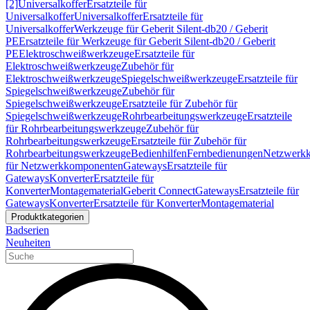
[2]
Universalkoffer
Ersatzteile für
Universalkoffer
Universalkoffer
Ersatzteile für
Universalkoffer
Werkzeuge für Geberit Silent-db20 / Geberit
PE
Ersatzteile für Werkzeuge für Geberit Silent-db20 / Geberit
PE
Elektroschweißwerkzeuge
Ersatzteile für
Elektroschweißwerkzeuge
Zubehör für
Elektroschweißwerkzeuge
Spiegelschweißwerkzeuge
Ersatzteile für
Spiegelschweißwerkzeuge
Zubehör für
Spiegelschweißwerkzeuge
Ersatzteile für Zubehör für
Spiegelschweißwerkzeuge
Rohrbearbeitungswerkzeuge
Ersatzteile
für Rohrbearbeitungswerkzeuge
Zubehör für
Rohrbearbeitungswerkzeuge
Ersatzteile für Zubehör für
Rohrbearbeitungswerkzeuge
Bedienhilfen
Fernbedienungen
Netzwerk
für Netzwerkkomponenten
Gateways
Ersatzteile für
Gateways
Konverter
Ersatzteile für
Konverter
Montagematerial
Geberit Connect
Gateways
Ersatzteile für
Gateways
Konverter
Ersatzteile für Konverter
Montagematerial
Produktkategorien
Badserien
Neuheiten