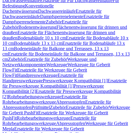
Dachwassereinläufe
Ersatzteile für Für Dachwassereinläufe
Für
Befestigung
Konventionelle
Dachentwässerung
Dachwassereinläufe
Ersatzteile für
Dachwassereinläufe
Dampfsperrenelemente
Ersatzteile für
Dampfsperrenelemente
Zubehör
Ersatzteile für
Zubehör
Bodenentwässerung
Flächenentwässerung für drinnen und
draußen
Ersatzteile für Flächenentwässerung für drinnen und
draußen
Bodenabläufe 10 x 10 cm
Ersatzteile für Bodenabläufe 10 x
10 cm
Bodenabläufe 13 x 13 cm
Ersatzteile für Bodenabläufe 13 x
13 cm
Bodeneinläufe für Balkone und Terrassen, 13 x 13
cm
Ersatzteile für Bodeneinläufe für Balkone und Terrassen, 13 x 13
cm
Zubehör
Ersatzteile für Zubehör
Werkzeuge und
Netzwerkkomponenten
Werkzeuge
Werkzeuge für Geberit
FlowFit
Ersatzteile für Werkzeuge für Geberit
FlowFit
Handpresswerkzeuge
Ersatzteile für
Handpresswerkzeuge
Presswerkzeuge Kompatibilität [1]
Ersatzteile
für Presswerkzeuge Kompatibilität [1]
Presswerkzeuge
Kompatibilität [2]
Ersatzteile für Presswerkzeuge Kompatibilität
[2]
Rohrbearbeitungswerkzeuge
Ersatzteile für
Rohrbearbeitungswerkzeuge
Abpressstopfen
Ersatzteile für
Abpressstopfen
Prüfmittel
Zubehör
Ersatzteile für Zubehör
Werkzeuge
für Geberit PushFit
Ersatzteile für Werkzeuge für Geberit
PushFit
Rohrbearbeitungswerkzeuge
Ersatzteile für
Rohrbearbeitungswerkzeuge
Abpressstopfen
Werkzeuge für Geberit
Mepla
Ersatzteile für Werkzeuge für Geberit