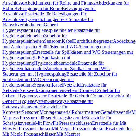
Anschlüsse
Abdichtungen für Rohre und Fittings
Abdeckungen für
Rohre
Befestigungen für Rohre
Befestigungen für
Anschlüsse
Ersatzteile für Befestigungen für
Anschlüsse
Systemdichtungen
Sets Schraube für
Flanschverbindungen
Geberit
Hygienesystem
Hygienespüleinheiten
Ersatzteile für
Hygienespüleinheiten
Zubehör für
Hygienespüleinheiten
Sensoren
Kabel
Durchflussbegrenzer
Abdeckung
und Abdeckplatten
Spülkästen und WC-Steuerungen mit
Hygienespülung
Ersatzteile für Spülkästen und WC-Steuerungen mit
Hygienespülung
UP-Spülkästen mit
Hygienespülung
Hygieneeinbaumodule
Ersatzteile für
Hygieneeinbaumodule
Zubehör für Spülkästen und WC-
Steuerungen mit Hygienespülung
Ersatzteile für Zubehör für
Spülkästen und WC-Steuerungen mit
Hygienespülung
Sensoren
Kabel
Netzteile
Ersatzteile für
Netzteile
Netzwerkkomponenten
Geberit Connect Zubehör für
Geberit Hygienesystem
Ersatzteile für Geberit Connect Zubehör für
Geberit Hygienesystem
Gateways
Ersatzteile für
Gateways
Konverter
Ersatzteile für
Konverter
Sensoren
Montagematerial
Rohrarmaturen
Geradsitzventile
Mi
Mapress Pressanschlüssen
Schrägsitzventile
Ersatzteile für
Schrägsitzventile
Mit FlowFit Pressanschlüssen
Ersatzteile für Mit
FlowFit Pressanschlüssen
Mit Mepla Pressanschlüssen
Ersatzteile für
Mit Mepla Pressanschlüssen
Mit Mapress