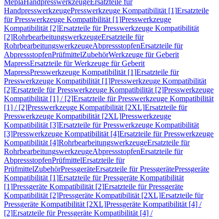
Mepla
Handpresswerkzeuge
Ersatzteile für
Handpresswerkzeuge
Presswerkzeuge Kompatibilität [1]
Ersatzteile
für Presswerkzeuge Kompatibilität [1]
Presswerkzeuge
Kompatibilität [2]
Ersatzteile für Presswerkzeuge Kompatibilität
[2]
Rohrbearbeitungswerkzeuge
Ersatzteile für
Rohrbearbeitungswerkzeuge
Abpressstopfen
Ersatzteile für
Abpressstopfen
Prüfmittel
Zubehör
Werkzeuge für Geberit
Mapress
Ersatzteile für Werkzeuge für Geberit
Mapress
Presswerkzeuge Kompatibilität [1]
Ersatzteile für
Presswerkzeuge Kompatibilität [1]
Presswerkzeuge Kompatibilität
[2]
Ersatzteile für Presswerkzeuge Kompatibilität [2]
Presswerkzeuge
Kompatibilität [1] / [2]
Ersatzteile für Presswerkzeuge Kompatibilität
[1] / [2]
Presswerkzeuge Kompatibilität [2XL]
Ersatzteile für
Presswerkzeuge Kompatibilität [2XL]
Presswerkzeuge
Kompatibilität [3]
Ersatzteile für Presswerkzeuge Kompatibilität
[3]
Presswerkzeuge Kompatibilität [4]
Ersatzteile für Presswerkzeuge
Kompatibilität [4]
Rohrbearbeitungswerkzeuge
Ersatzteile für
Rohrbearbeitungswerkzeuge
Abpressstopfen
Ersatzteile für
Abpressstopfen
Prüfmittel
Ersatzteile für
Prüfmittel
Zubehör
Pressgeräte
Ersatzteile für Pressgeräte
Pressgeräte
Kompatibilität [1]
Ersatzteile für Pressgeräte Kompatibilität
[1]
Pressgeräte Kompatibilität [2]
Ersatzteile für Pressgeräte
Kompatibilität [2]
Pressgeräte Kompatibilität [2XL]
Ersatzteile für
Pressgeräte Kompatibilität [2XL]
Pressgeräte Kompatibilität [4] /
[2]
Ersatzteile für Pressgeräte Kompatibilität [4] /