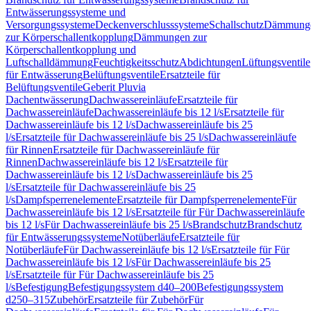
Entwässerungssysteme und
Versorgungssysteme
Deckenverschlusssysteme
Schallschutz
Dämmung
zur Körperschallentkopplung
Dämmungen zur
Körperschallentkopplung und
Luftschalldämmung
Feuchtigkeitsschutz
Abdichtungen
Lüftungsventile
für Entwässerung
Belüftungsventile
Ersatzteile für
Belüftungsventile
Geberit Pluvia
Dachentwässerung
Dachwassereinläufe
Ersatzteile für
Dachwassereinläufe
Dachwassereinläufe bis 12 l/s
Ersatzteile für
Dachwassereinläufe bis 12 l/s
Dachwassereinläufe bis 25
l/s
Ersatzteile für Dachwassereinläufe bis 25 l/s
Dachwassereinläufe
für Rinnen
Ersatzteile für Dachwassereinläufe für
Rinnen
Dachwassereinläufe bis 12 l/s
Ersatzteile für
Dachwassereinläufe bis 12 l/s
Dachwassereinläufe bis 25
l/s
Ersatzteile für Dachwassereinläufe bis 25
l/s
Dampfsperrenelemente
Ersatzteile für Dampfsperrenelemente
Für
Dachwassereinläufe bis 12 l/s
Ersatzteile für Für Dachwassereinläufe
bis 12 l/s
Für Dachwassereinläufe bis 25 l/s
Brandschutz
Brandschutz
für Entwässerungssysteme
Notüberläufe
Ersatzteile für
Notüberläufe
Für Dachwassereinläufe bis 12 l/s
Ersatzteile für Für
Dachwassereinläufe bis 12 l/s
Für Dachwassereinläufe bis 25
l/s
Ersatzteile für Für Dachwassereinläufe bis 25
l/s
Befestigung
Befestigungssystem d40–200
Befestigungssystem
d250–315
Zubehör
Ersatzteile für Zubehör
Für