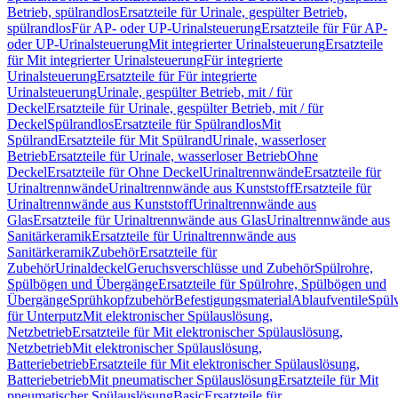
Betrieb, spülrandlos
Ersatzteile für Urinale, gespülter Betrieb,
spülrandlos
Für AP- oder UP-Urinalsteuerung
Ersatzteile für Für AP-
oder UP-Urinalsteuerung
Mit integrierter Urinalsteuerung
Ersatzteile
für Mit integrierter Urinalsteuerung
Für integrierte
Urinalsteuerung
Ersatzteile für Für integrierte
Urinalsteuerung
Urinale, gespülter Betrieb, mit / für
Deckel
Ersatzteile für Urinale, gespülter Betrieb, mit / für
Deckel
Spülrandlos
Ersatzteile für Spülrandlos
Mit
Spülrand
Ersatzteile für Mit Spülrand
Urinale, wasserloser
Betrieb
Ersatzteile für Urinale, wasserloser Betrieb
Ohne
Deckel
Ersatzteile für Ohne Deckel
Urinaltrennwände
Ersatzteile für
Urinaltrennwände
Urinaltrennwände aus Kunststoff
Ersatzteile für
Urinaltrennwände aus Kunststoff
Urinaltrennwände aus
Glas
Ersatzteile für Urinaltrennwände aus Glas
Urinaltrennwände aus
Sanitärkeramik
Ersatzteile für Urinaltrennwände aus
Sanitärkeramik
Zubehör
Ersatzteile für
Zubehör
Urinaldeckel
Geruchsverschlüsse und Zubehör
Spülrohre,
Spülbögen und Übergänge
Ersatzteile für Spülrohre, Spülbögen und
Übergänge
Sprühkopfzubehör
Befestigungsmaterial
Ablaufventile
Spülv
für Unterputz
Mit elektronischer Spülauslösung,
Netzbetrieb
Ersatzteile für Mit elektronischer Spülauslösung,
Netzbetrieb
Mit elektronischer Spülauslösung,
Batteriebetrieb
Ersatzteile für Mit elektronischer Spülauslösung,
Batteriebetrieb
Mit pneumatischer Spülauslösung
Ersatzteile für Mit
pneumatischer Spülauslösung
Basic
Ersatzteile für