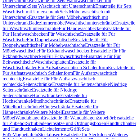
Unterschrank
Ersatzteile für Sets Handwaschbecken mit
Unterschrank
Sets Waschtisch mit Unterschrank
Ersatzteile für Sets
Waschtisch mit Unterschrank
Sets Möbelwaschtisch mit
Unterschrank
Ersatzteile für Sets Möbelwaschtisch mit
Unterschrank
Badezimmermöbel
Waschtischunterschränke
Ersatzteile
für Waschtischunterschränke
Für Handwaschbecken
Ersatzteile für
Für Handwaschbecken
Für Waschtische
Ersatzteile für Für
Waschtische
Für Doppelwaschtische
Ersatzteile für Für
Doppelwaschtische
Für Möbelwaschtische
Ersatzteile für Für
Möbelwaschtische
Für Eckhandwaschbecken
Ersatzteile für Für
Eckhandwaschbecken
Für Eckwaschtische
Ersatzteile für Für
Eckwaschtische
Waschtischplatten
Ersatzteile für
Waschtischplatten
Für Aufsatzwaschtisch Schalenform
Ersatzteile für
Für Aufsatzwaschtisch Schalenform
Für Aufsatzwaschtisch
rechteckig
Ersatzteile für Für Aufsatzwaschtisch
rechteckig
Seitenschränke
Ersatzteile für Seitenschränke
Niedrige
Seitenschränke
Ersatzteile für Niedrige
Seitenschränke
Hochschränke
Ersatzteile für
Hochschränke
Mittelhochschränke
Ersatzteile für
Mittelhochschränke
Hängeschränke
Ersatzteile für
Hängeschränke
Weitere Möbel
Ersatzteile für Weitere
Möbel
Wandablagen
Ersatzteile für Wandablagen
Zubehör
Ersatzteile
für Zubehör
Schubladeneinsätze und Ordnungsboxen
Handtuchhalter
und Handtuchhaken
Lichtelemente
Griffe
Sets
Füße
Magnettafeln
Steckdosen
Ersatzteile für Steckdosen
Weiteres