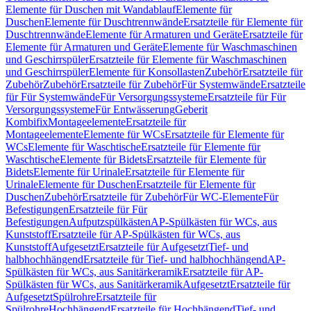
Elemente für Duschen mit Wandablauf
Elemente für
Duschen
Elemente für Duschtrennwände
Ersatzteile für Elemente für
Duschtrennwände
Elemente für Armaturen und Geräte
Ersatzteile für
Elemente für Armaturen und Geräte
Elemente für Waschmaschinen
und Geschirrspüler
Ersatzteile für Elemente für Waschmaschinen
und Geschirrspüler
Elemente für Konsollasten
Zubehör
Ersatzteile für
Zubehör
Zubehör
Ersatzteile für Zubehör
Für Systemwände
Ersatzteile
für Für Systemwände
Für Versorgungssysteme
Ersatzteile für Für
Versorgungssysteme
Für Entwässerung
Geberit
Kombifix
Montageelemente
Ersatzteile für
Montageelemente
Elemente für WCs
Ersatzteile für Elemente für
WCs
Elemente für Waschtische
Ersatzteile für Elemente für
Waschtische
Elemente für Bidets
Ersatzteile für Elemente für
Bidets
Elemente für Urinale
Ersatzteile für Elemente für
Urinale
Elemente für Duschen
Ersatzteile für Elemente für
Duschen
Zubehör
Ersatzteile für Zubehör
Für WC-Elemente
Für
Befestigungen
Ersatzteile für Für
Befestigungen
Aufputzspülkästen
AP-Spülkästen für WCs, aus
Kunststoff
Ersatzteile für AP-Spülkästen für WCs, aus
Kunststoff
Aufgesetzt
Ersatzteile für Aufgesetzt
Tief- und
halbhochhängend
Ersatzteile für Tief- und halbhochhängend
AP-
Spülkästen für WCs, aus Sanitärkeramik
Ersatzteile für AP-
Spülkästen für WCs, aus Sanitärkeramik
Aufgesetzt
Ersatzteile für
Aufgesetzt
Spülrohre
Ersatzteile für
Spülrohre
Hochhängend
Ersatzteile für Hochhängend
Tief- und