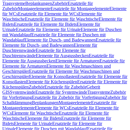
Tragsysteme
Beplankungen
Zubehör
Ersatzteile für
Zubehör
Montageelemente
Ersatzteile für Montageelemente
Elemente
für WCs
Ersatzteile für Elemente für WCs
Elemente für
Waschtische
Ersatzteile für Elemente für Waschtische
Elemente für
Bidets
Ersatzteile für Elemente für Bidets
Elemente für
Urinale
Ersatzteile für Elemente für Urinale
Elemente für Duschen
mit Wandablauf
Ersatzteile für Elemente für Duschen mit
Wandablauf
Elemente für Dusch- und Badewannen
Ersatzteile für
Elemente für Dusch- und Badewannen
Elemente für
Duschtrennwände
Ersatzteile für Elemente für
Duschtrennwände
Elemente für Ausgussbecken
Ersatzteile für
Elemente für Ausgussbecken
Elemente für Armaturen
Ersatzteile für
Elemente für Armaturen
Elemente für Waschmaschinen und
Geschirrspüler
Ersatzteile für Elemente für Waschmaschinen und
Geschirrspüler
Elemente für Konsollasten
Ersatzteile für Elemente für
Konsollasten
Elemente für Küchenspülen
Ersatzteile für Elemente für
Küchenspülen
Zubehör
Ersatzteile für Zubehör
Geberit
GIS
Systemwände
Ersatzteile für Systemwände
Tragsysteme
Zubehör
für Vorfertigung
Ersatzteile für Zubehör für Vorfertigung
Zubehör für
Schalldämmung
Beplankungen
Montageelemente
Ersatzteile für
Montageelemente
Elemente für WCs
Ersatzteile für Elemente für
WCs
Elemente für Waschtische
Ersatzteile für Elemente für
Waschtische
Elemente für Bidets
Ersatzteile für Elemente für
Bidets
Elemente für Urinale
Ersatzteile für Elemente für
Urinale
Elemente für Duschen mit Wandablauf
Ersatzteile für