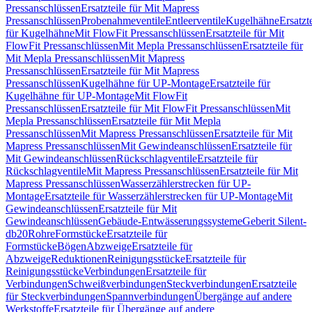
Pressanschlüssen
Ersatzteile für Mit Mapress
Pressanschlüssen
Probenahmeventile
Entleerventile
Kugelhähne
Ersatzt
für Kugelhähne
Mit FlowFit Pressanschlüssen
Ersatzteile für Mit
FlowFit Pressanschlüssen
Mit Mepla Pressanschlüssen
Ersatzteile für
Mit Mepla Pressanschlüssen
Mit Mapress
Pressanschlüssen
Ersatzteile für Mit Mapress
Pressanschlüssen
Kugelhähne für UP-Montage
Ersatzteile für
Kugelhähne für UP-Montage
Mit FlowFit
Pressanschlüssen
Ersatzteile für Mit FlowFit Pressanschlüssen
Mit
Mepla Pressanschlüssen
Ersatzteile für Mit Mepla
Pressanschlüssen
Mit Mapress Pressanschlüssen
Ersatzteile für Mit
Mapress Pressanschlüssen
Mit Gewindeanschlüssen
Ersatzteile für
Mit Gewindeanschlüssen
Rückschlagventile
Ersatzteile für
Rückschlagventile
Mit Mapress Pressanschlüssen
Ersatzteile für Mit
Mapress Pressanschlüssen
Wasserzählerstrecken für UP-
Montage
Ersatzteile für Wasserzählerstrecken für UP-Montage
Mit
Gewindeanschlüssen
Ersatzteile für Mit
Gewindeanschlüssen
Gebäude-Entwässerungssysteme
Geberit Silent-
db20
Rohre
Formstücke
Ersatzteile für
Formstücke
Bögen
Abzweige
Ersatzteile für
Abzweige
Reduktionen
Reinigungsstücke
Ersatzteile für
Reinigungsstücke
Verbindungen
Ersatzteile für
Verbindungen
Schweißverbindungen
Steckverbindungen
Ersatzteile
für Steckverbindungen
Spannverbindungen
Übergänge auf andere
Werkstoffe
Ersatzteile für Übergänge auf andere