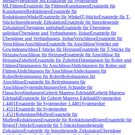
Mepla
Systemrohre ML
Ersatzteile für Systemrohre
ML
Fittings
Ersatzteile für Fittings
Kupplungen
Ersatzteile für
Kupplungen
Reduktionen
Ersatzteile für
Reduktionen
Winkel
Ersatzteile für Winkel
T-Stücke
Ersatzteile für T-
Stücke
Innenliegende Zirkulation
Ersatzteile für Innenliegende
Zirkulation
Übergänge unlösbar
Ersatzteile für Übergänge
unlösbar
Übergänge und Verbindungen, lösbar
Ersatzteile für
Übergänge und Verbindungen, lösbar
Verschlüsse
Ersatzteile für
Verschlüsse
Anschlüsse
Ersatzteile für Anschlüsse
Verteiler mit
Gewindeanschluss
T-Stücke für Heizung
Ersatzteile für T-Stücke für
Heizung
Anschlüsse für Heizung
Ersatzteile für Anschlüsse für
Heizung
Zubehör
Ersatzteile für Zubehör
Dämmungen für Rohre und
Fittings
Dämmungen für Anschlüsse
Abdichtungen für Rohre und
Fittings
Abdichtungen für Anschlüsse
Abdeckungen für
Rohre
Befestigungen für Rohre
Befestigungen für
Anschlüsse
Ersatzteile für Befestigungen für
Anschlüsse
Systemdichtungen
Sets Schraube für
Flanschverbindungen
Geberit Mapress Edelstahl
Geberit Mapress
Edelstahl
Ersatzteile für Geberit Mapress Edelstahl
Systemrohre
1.4401
Ersatzteile für Systemrohre 1.4401
Systemrohre
1.4521
Ersatzteile für Systemrohre
1.4521
Rohrnippel
Muffen
Ersatzteile für
Muffen
Reduktionen
Ersatzteile für Reduktionen
Bögen
Ersatzteile für
Bögen
T-Stücke
Ersatzteile für T-Stücke
Innenliegende
Zirkulation
Ersatzteile für Innenliegende Zirkulation
Übergänge