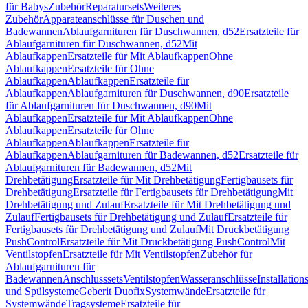
für Babys
Zubehör
Reparatursets
Weiteres
Zubehör
Apparateanschlüsse für Duschen und
Badewannen
Ablaufgarnituren für Duschwannen, d52
Ersatzteile für
Ablaufgarnituren für Duschwannen, d52
Mit
Ablaufkappen
Ersatzteile für Mit Ablaufkappen
Ohne
Ablaufkappen
Ersatzteile für Ohne
Ablaufkappen
Ablaufkappen
Ersatzteile für
Ablaufkappen
Ablaufgarnituren für Duschwannen, d90
Ersatzteile
für Ablaufgarnituren für Duschwannen, d90
Mit
Ablaufkappen
Ersatzteile für Mit Ablaufkappen
Ohne
Ablaufkappen
Ersatzteile für Ohne
Ablaufkappen
Ablaufkappen
Ersatzteile für
Ablaufkappen
Ablaufgarnituren für Badewannen, d52
Ersatzteile für
Ablaufgarnituren für Badewannen, d52
Mit
Drehbetätigung
Ersatzteile für Mit Drehbetätigung
Fertigbausets für
Drehbetätigung
Ersatzteile für Fertigbausets für Drehbetätigung
Mit
Drehbetätigung und Zulauf
Ersatzteile für Mit Drehbetätigung und
Zulauf
Fertigbausets für Drehbetätigung und Zulauf
Ersatzteile für
Fertigbausets für Drehbetätigung und Zulauf
Mit Druckbetätigung
PushControl
Ersatzteile für Mit Druckbetätigung PushControl
Mit
Ventilstopfen
Ersatzteile für Mit Ventilstopfen
Zubehör für
Ablaufgarnituren für
Badewannen
Anschlusssets
Ventilstopfen
Wasseranschlüsse
Installation
und Spülsysteme
Geberit Duofix
Systemwände
Ersatzteile für
Systemwände
Tragsysteme
Ersatzteile für