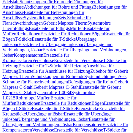
Edelstahl
Schutzkappen für Rohrende
Dämmungen für
Anschlüsse
Abdichtungen für Rohre und Fittings
Befestigungen für
Anschlüsse
Ersatzteile für Befestigungen für
Anschlüsse
Systemdichtungen
Sets Schraube für
Flanschverbindungen
Geberit Mapress Therm
Systemrohre
Therm
Fittings
Ersatzteile für Fittings
Muffen
Ersatzteile für
Muffen
Reduktionen
Ersatzteile für Reduktionen
Bögen
Ersatzteile für
Bögen
T-Stücke
Ersatzteile für T-Stücke
Übergänge
unlösbar
Ersatzteile für Übergänge unlösbar
Übergänge und
Verbindungen, lösbar
Ersatzteile für Übergänge und Verbindungen,
lösbar
Kompensatoren
Ersatzteile für
Kompensatoren
Verschlüsse
Ersatzteile für Verschlüsse
T-Stücke für
Heizung
Ersatzteile für T-Stücke für Heizung
Anschlüsse für
Heizung
Ersatzteile für Anschlüsse für Heizung
Zubehör für Geberit
Mapress Therm
Schutzkappen für Rohrende
Systemdichtungen
Sets
Schraube für Flanschverbindungen
Befestigungen für Rohre
Geberit
Mapress C-Stahl
Geberit Mapress C-Stahl
Ersatzteile für Geberit
Mapress C-Stahl
Systemrohre 1.0034
Systemrohre
1.0215
Rohrnippel
Muffen
Ersatzteile für
Muffen
Reduktionen
Ersatzteile für Reduktionen
Bögen
Ersatzteile für
Bögen
T-Stücke
Ersatzteile für T-Stücke
Kreuzstücke
Ersatzteile für
Kreuzstücke
Übergänge unlösbar
Ersatzteile für Übergänge
unlösbar
Übergänge und Verbindungen, lösbar
Ersatzteile für
Übergänge und Verbindungen, lösbar
Kompensatoren
Ersatzteile für
Kompensatoren
Verschlüsse
Ersatzteile für Verschlüsse
T-Stücke für