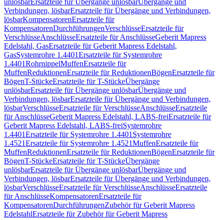
unlösbar
Ersatzteile für Übergänge unlösbar
Übergänge und
Verbindungen, lösbar
Ersatzteile für Übergänge und Verbindungen,
lösbar
Kompensatoren
Ersatzteile für
Kompensatoren
Durchführungen
Verschlüsse
Ersatzteile für
Verschlüsse
Anschlüsse
Ersatzteile für Anschlüsse
Geberit Mapress
Edelstahl, Gas
Ersatzteile für Geberit Mapress Edelstahl,
Gas
Systemrohre 1.4401
Ersatzteile für Systemrohre
1.4401
Rohrnippel
Muffen
Ersatzteile für
Muffen
Reduktionen
Ersatzteile für Reduktionen
Bögen
Ersatzteile für
Bögen
T-Stücke
Ersatzteile für T-Stücke
Übergänge
unlösbar
Ersatzteile für Übergänge unlösbar
Übergänge und
Verbindungen, lösbar
Ersatzteile für Übergänge und Verbindungen,
lösbar
Verschlüsse
Ersatzteile für Verschlüsse
Anschlüsse
Ersatzteile
für Anschlüsse
Geberit Mapress Edelstahl, LABS-frei
Ersatzteile für
Geberit Mapress Edelstahl, LABS-frei
Systemrohre
1.4401
Ersatzteile für Systemrohre 1.4401
Systemrohre
1.4521
Ersatzteile für Systemrohre 1.4521
Muffen
Ersatzteile für
Muffen
Reduktionen
Ersatzteile für Reduktionen
Bögen
Ersatzteile für
Bögen
T-Stücke
Ersatzteile für T-Stücke
Übergänge
unlösbar
Ersatzteile für Übergänge unlösbar
Übergänge und
Verbindungen, lösbar
Ersatzteile für Übergänge und Verbindungen,
lösbar
Verschlüsse
Ersatzteile für Verschlüsse
Anschlüsse
Ersatzteile
für Anschlüsse
Kompensatoren
Ersatzteile für
Kompensatoren
Durchführungen
Zubehör für Geberit Mapress
Edelstahl
Ersatzteile für Zubehör für Geberit Mapress