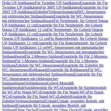
Delta UP-Spülkästen
Für Twinline UP-Spülkästen
Ersatzteile für Für
Twinline UP-Spülkästen
Für 300T UP-Spülkästen
Ersatzteile für Für
300T UP-Spülkästen
Zubehör
Verbrauchsmaterial
WC-Steuerungen
mit elektronischer Spülauslösung
Ersatzteile für WC-Steuerungen
mit elektronischer Spülauslösung
Für Netzbetrieb, für Geberit Sigma
UP-Spülkästen 12 cm
Ersatzteile für Für Netzbetrieb, für Geberit
Sigma UP-Spülkästen 12 cm
Für Netzbetrieb, für Geberit Omega
UP-Spülkästen 12 cm
Ersatzteile für Für Netzbetrieb, für Geberit
Omega UP-Spülkästen 12 cm
Für Batteriebetrieb, für Geberit Sigma
UP-Spülkästen 12 cm
Ersatzteile für Für Batteriebetrieb, für Geberit
Sigma UP-Spülkästen 12 cm
WC-Steuerungen mit pneumatischer
Spülauslösung
Ersatzteile für WC-Steuerungen mit pneumatischer
Spülauslösung
Für 2-Mengen-Spülung
Ersatzteile für Für 2-Mengen-
Spülung
Für 1-Mengen-Spülung
Ersatzteile für Für 1-Mengen-
Spülung
Zubehör für WC-Steuerungen
Ersatzteile für Zubehör für
WC-Steuerungen
Rohbausets
Ersatzteile für Rohbausets
Für WC-
Steuerungen mit elektronischer Spülauslösung
Ersatzteile für Für
WC-Steuerungen mit elektronischer
Spülauslösung
Verbindungen
Geberit Monolith
Sanitärmodule
Sanitärmodule für WCs
Ersatzteile für Sanitärmodule
für WCs
Für Wand-WCs
Ersatzteile für Für Wand-WCs
Für Stand-
WCs
Ersatzteile für Für Stand-WCs
Zubehör
Ersatzteile für
Zubehör
Verbrauchsmaterial
Urinale
Urinale, gespülter Betrieb, mit
Spülrand
Ersatzteile für Urinale, gespülter Betrieb, mit
Spülrand
Ohne Deckel
Ersatzteile für Ohne Deckel
Urinale, gespülter