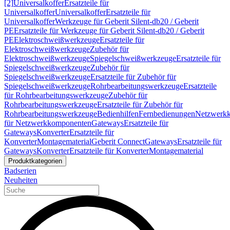
[2]
Universalkoffer
Ersatzteile für
Universalkoffer
Universalkoffer
Ersatzteile für
Universalkoffer
Werkzeuge für Geberit Silent-db20 / Geberit
PE
Ersatzteile für Werkzeuge für Geberit Silent-db20 / Geberit
PE
Elektroschweißwerkzeuge
Ersatzteile für
Elektroschweißwerkzeuge
Zubehör für
Elektroschweißwerkzeuge
Spiegelschweißwerkzeuge
Ersatzteile für
Spiegelschweißwerkzeuge
Zubehör für
Spiegelschweißwerkzeuge
Ersatzteile für Zubehör für
Spiegelschweißwerkzeuge
Rohrbearbeitungswerkzeuge
Ersatzteile
für Rohrbearbeitungswerkzeuge
Zubehör für
Rohrbearbeitungswerkzeuge
Ersatzteile für Zubehör für
Rohrbearbeitungswerkzeuge
Bedienhilfen
Fernbedienungen
Netzwerk
für Netzwerkkomponenten
Gateways
Ersatzteile für
Gateways
Konverter
Ersatzteile für
Konverter
Montagematerial
Geberit Connect
Gateways
Ersatzteile für
Gateways
Konverter
Ersatzteile für Konverter
Montagematerial
Produktkategorien
Badserien
Neuheiten