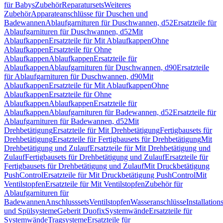
für Babys
Zubehör
Reparatursets
Weiteres
Zubehör
Apparateanschlüsse für Duschen und
Badewannen
Ablaufgarnituren für Duschwannen, d52
Ersatzteile für
Ablaufgarnituren für Duschwannen, d52
Mit
Ablaufkappen
Ersatzteile für Mit Ablaufkappen
Ohne
Ablaufkappen
Ersatzteile für Ohne
Ablaufkappen
Ablaufkappen
Ersatzteile für
Ablaufkappen
Ablaufgarnituren für Duschwannen, d90
Ersatzteile
für Ablaufgarnituren für Duschwannen, d90
Mit
Ablaufkappen
Ersatzteile für Mit Ablaufkappen
Ohne
Ablaufkappen
Ersatzteile für Ohne
Ablaufkappen
Ablaufkappen
Ersatzteile für
Ablaufkappen
Ablaufgarnituren für Badewannen, d52
Ersatzteile für
Ablaufgarnituren für Badewannen, d52
Mit
Drehbetätigung
Ersatzteile für Mit Drehbetätigung
Fertigbausets für
Drehbetätigung
Ersatzteile für Fertigbausets für Drehbetätigung
Mit
Drehbetätigung und Zulauf
Ersatzteile für Mit Drehbetätigung und
Zulauf
Fertigbausets für Drehbetätigung und Zulauf
Ersatzteile für
Fertigbausets für Drehbetätigung und Zulauf
Mit Druckbetätigung
PushControl
Ersatzteile für Mit Druckbetätigung PushControl
Mit
Ventilstopfen
Ersatzteile für Mit Ventilstopfen
Zubehör für
Ablaufgarnituren für
Badewannen
Anschlusssets
Ventilstopfen
Wasseranschlüsse
Installation
und Spülsysteme
Geberit Duofix
Systemwände
Ersatzteile für
Systemwände
Tragsysteme
Ersatzteile für