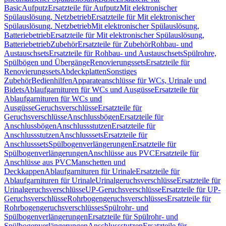
Basic
Aufputz
Ersatzteile für Aufputz
Mit elektronischer
Spülauslösung, Netzbetrieb
Ersatzteile für Mit elektronischer
Spülauslösung, Netzbetrieb
Mit elektronischer Spülauslösung,
Batteriebetrieb
Ersatzteile für Mit elektronischer Spülauslösung,
Batteriebetrieb
Zubehör
Ersatzteile für Zubehör
Rohbau- und
Austauschsets
Ersatzteile für Rohbau- und Austauschsets
Spülrohre,
Spülbögen und Übergänge
Renovierungssets
Ersatzteile für
Renovierungssets
Abdeckplatten
Sonstiges
Zubehör
Bedienhilfen
Apparateanschlüsse für WCs, Urinale und
Bidets
Ablaufgarnituren für WCs und Ausgüsse
Ersatzteile für
Ablaufgarnituren für WCs und
Ausgüsse
Geruchsverschlüsse
Ersatzteile für
Geruchsverschlüsse
Anschlussbögen
Ersatzteile für
Anschlussbögen
Anschlussstutzen
Ersatzteile für
Anschlussstutzen
Anschlusssets
Ersatzteile für
Anschlusssets
Spülbogenverlängerungen
Ersatzteile für
Spülbogenverlängerungen
Anschlüsse aus PVC
Ersatzteile für
Anschlüsse aus PVC
Manschetten und
Deckkappen
Ablaufgarnituren für Urinale
Ersatzteile für
Ablaufgarnituren für Urinale
Urinalgeruchsverschlüsse
Ersatzteile für
Urinalgeruchsverschlüsse
UP-Geruchsverschlüsse
Ersatzteile für UP-
Geruchsverschlüsse
Rohrbogengeruchsverschlüsses
Ersatzteile für
Rohrbogengeruchsverschlüsses
Spülrohr- und
Spülbogenverlängerungen
Ersatzteile für Spülrohr- und
Spülbogenverlängerungen
Anschlussstutzen
Ersatzteile für