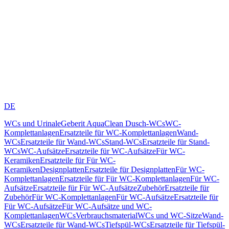
DE
WCs und Urinale
Geberit AquaClean Dusch-WCs
WC-
Komplettanlagen
Ersatzteile für WC-Komplettanlagen
Wand-
WCs
Ersatzteile für Wand-WCs
Stand-WCs
Ersatzteile für Stand-
WCs
WC-Aufsätze
Ersatzteile für WC-Aufsätze
Für WC-
Keramiken
Ersatzteile für Für WC-
Keramiken
Designplatten
Ersatzteile für Designplatten
Für WC-
Komplettanlagen
Ersatzteile für Für WC-Komplettanlagen
Für WC-
Aufsätze
Ersatzteile für Für WC-Aufsätze
Zubehör
Ersatzteile für
Zubehör
Für WC-Komplettanlagen
Für WC-Aufsätze
Ersatzteile für
Für WC-Aufsätze
Für WC-Aufsätze und WC-
Komplettanlagen
WCs
Verbrauchsmaterial
WCs und WC-Sitze
Wand-
WCs
Ersatzteile für Wand-WCs
Tiefspül-WCs
Ersatzteile für Tiefspül-