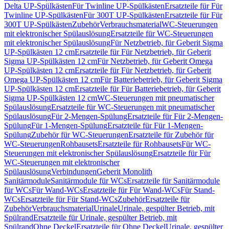
Delta UP-Spülkästen
Für Twinline UP-Spülkästen
Ersatzteile für Für
Twinline UP-Spülkästen
Für 300T UP-Spülkästen
Ersatzteile für Für
300T UP-Spülkästen
Zubehör
Verbrauchsmaterial
WC-Steuerungen
mit elektronischer Spülauslösung
Ersatzteile für WC-Steuerungen
mit elektronischer Spülauslösung
Für Netzbetrieb, für Geberit Sigma
UP-Spülkästen 12 cm
Ersatzteile für Für Netzbetrieb, für Geberit
Sigma UP-Spülkästen 12 cm
Für Netzbetrieb, für Geberit Omega
UP-Spülkästen 12 cm
Ersatzteile für Für Netzbetrieb, für Geberit
Omega UP-Spülkästen 12 cm
Für Batteriebetrieb, für Geberit Sigma
UP-Spülkästen 12 cm
Ersatzteile für Für Batteriebetrieb, für Geberit
Sigma UP-Spülkästen 12 cm
WC-Steuerungen mit pneumatischer
Spülauslösung
Ersatzteile für WC-Steuerungen mit pneumatischer
Spülauslösung
Für 2-Mengen-Spülung
Ersatzteile für Für 2-Mengen-
Spülung
Für 1-Mengen-Spülung
Ersatzteile für Für 1-Mengen-
Spülung
Zubehör für WC-Steuerungen
Ersatzteile für Zubehör für
WC-Steuerungen
Rohbausets
Ersatzteile für Rohbausets
Für WC-
Steuerungen mit elektronischer Spülauslösung
Ersatzteile für Für
WC-Steuerungen mit elektronischer
Spülauslösung
Verbindungen
Geberit Monolith
Sanitärmodule
Sanitärmodule für WCs
Ersatzteile für Sanitärmodule
für WCs
Für Wand-WCs
Ersatzteile für Für Wand-WCs
Für Stand-
WCs
Ersatzteile für Für Stand-WCs
Zubehör
Ersatzteile für
Zubehör
Verbrauchsmaterial
Urinale
Urinale, gespülter Betrieb, mit
Spülrand
Ersatzteile für Urinale, gespülter Betrieb, mit
Spülrand
Ohne Deckel
Ersatzteile für Ohne Deckel
Urinale, gespülter