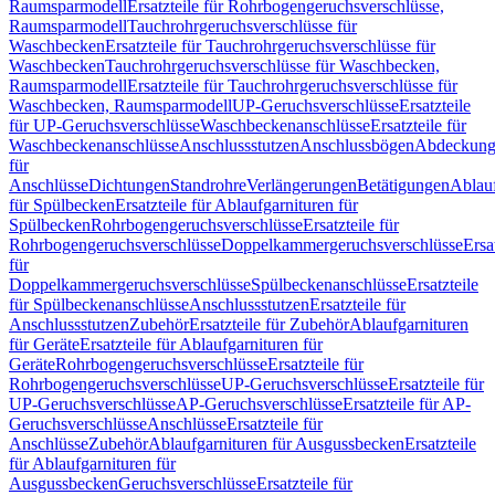
Raumsparmodell
Ersatzteile für Rohrbogengeruchsverschlüsse,
Raumsparmodell
Tauchrohrgeruchsverschlüsse für
Waschbecken
Ersatzteile für Tauchrohrgeruchsverschlüsse für
Waschbecken
Tauchrohrgeruchsverschlüsse für Waschbecken,
Raumsparmodell
Ersatzteile für Tauchrohrgeruchsverschlüsse für
Waschbecken, Raumsparmodell
UP-Geruchsverschlüsse
Ersatzteile
für UP-Geruchsverschlüsse
Waschbeckenanschlüsse
Ersatzteile für
Waschbeckenanschlüsse
Anschlussstutzen
Anschlussbögen
Abdeckung
für
Anschlüsse
Dichtungen
Standrohre
Verlängerungen
Betätigungen
Ablauf
für Spülbecken
Ersatzteile für Ablaufgarnituren für
Spülbecken
Rohrbogengeruchsverschlüsse
Ersatzteile für
Rohrbogengeruchsverschlüsse
Doppelkammergeruchsverschlüsse
Ersa
für
Doppelkammergeruchsverschlüsse
Spülbeckenanschlüsse
Ersatzteile
für Spülbeckenanschlüsse
Anschlussstutzen
Ersatzteile für
Anschlussstutzen
Zubehör
Ersatzteile für Zubehör
Ablaufgarnituren
für Geräte
Ersatzteile für Ablaufgarnituren für
Geräte
Rohrbogengeruchsverschlüsse
Ersatzteile für
Rohrbogengeruchsverschlüsse
UP-Geruchsverschlüsse
Ersatzteile für
UP-Geruchsverschlüsse
AP-Geruchsverschlüsse
Ersatzteile für AP-
Geruchsverschlüsse
Anschlüsse
Ersatzteile für
Anschlüsse
Zubehör
Ablaufgarnituren für Ausgussbecken
Ersatzteile
für Ablaufgarnituren für
Ausgussbecken
Geruchsverschlüsse
Ersatzteile für