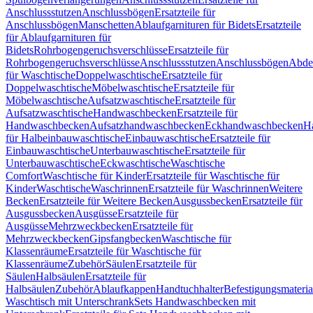
Anschlussstutzen
Anschlussbögen
Ersatzteile für
Anschlussbögen
Manschetten
Ablaufgarnituren für Bidets
Ersatzteile
für Ablaufgarnituren für
Bidets
Rohrbogengeruchsverschlüsse
Ersatzteile für
Rohrbogengeruchsverschlüsse
Anschlussstutzen
Anschlussbögen
Abde
für Waschtische
Doppelwaschtische
Ersatzteile für
Doppelwaschtische
Möbelwaschtische
Ersatzteile für
Möbelwaschtische
Aufsatzwaschtische
Ersatzteile für
Aufsatzwaschtische
Handwaschbecken
Ersatzteile für
Handwaschbecken
Aufsatzhandwaschbecken
Eckhandwaschbecken
H
für Halbeinbauwaschtische
Einbauwaschtische
Ersatzteile für
Einbauwaschtische
Unterbauwaschtische
Ersatzteile für
Unterbauwaschtische
Eckwaschtische
Waschtische
Comfort
Waschtische für Kinder
Ersatzteile für Waschtische für
Kinder
Waschtische
Waschrinnen
Ersatzteile für Waschrinnen
Weitere
Becken
Ersatzteile für Weitere Becken
Ausgussbecken
Ersatzteile für
Ausgussbecken
Ausgüsse
Ersatzteile für
Ausgüsse
Mehrzweckbecken
Ersatzteile für
Mehrzweckbecken
Gipsfangbecken
Waschtische für
Klassenräume
Ersatzteile für Waschtische für
Klassenräume
Zubehör
Säulen
Ersatzteile für
Säulen
Halbsäulen
Ersatzteile für
Halbsäulen
Zubehör
Ablaufkappen
Handtuchhalter
Befestigungsmateria
Waschtisch mit Unterschrank
Sets Handwaschbecken mit