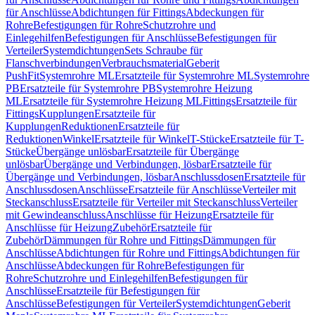
für Anschlüsse
Abdichtungen für Fittings
Abdeckungen für
Rohre
Befestigungen für Rohre
Schutzrohre und
Einlegehilfen
Befestigungen für Anschlüsse
Befestigungen für
Verteiler
Systemdichtungen
Sets Schraube für
Flanschverbindungen
Verbrauchsmaterial
Geberit
PushFit
Systemrohre ML
Ersatzteile für Systemrohre ML
Systemrohre
PB
Ersatzteile für Systemrohre PB
Systemrohre Heizung
ML
Ersatzteile für Systemrohre Heizung ML
Fittings
Ersatzteile für
Fittings
Kupplungen
Ersatzteile für
Kupplungen
Reduktionen
Ersatzteile für
Reduktionen
Winkel
Ersatzteile für Winkel
T-Stücke
Ersatzteile für T-
Stücke
Übergänge unlösbar
Ersatzteile für Übergänge
unlösbar
Übergänge und Verbindungen, lösbar
Ersatzteile für
Übergänge und Verbindungen, lösbar
Anschlussdosen
Ersatzteile für
Anschlussdosen
Anschlüsse
Ersatzteile für Anschlüsse
Verteiler mit
Steckanschluss
Ersatzteile für Verteiler mit Steckanschluss
Verteiler
mit Gewindeanschluss
Anschlüsse für Heizung
Ersatzteile für
Anschlüsse für Heizung
Zubehör
Ersatzteile für
Zubehör
Dämmungen für Rohre und Fittings
Dämmungen für
Anschlüsse
Abdichtungen für Rohre und Fittings
Abdichtungen für
Anschlüsse
Abdeckungen für Rohre
Befestigungen für
Rohre
Schutzrohre und Einlegehilfen
Befestigungen für
Anschlüsse
Ersatzteile für Befestigungen für
Anschlüsse
Befestigungen für Verteiler
Systemdichtungen
Geberit