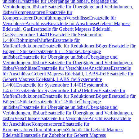
unlösbar
Ersatzteile für Übergänge unlösbar
Übergänge und
Verbindungen, lösbar
Ersatzteile für Übergänge und Verbindungen,
lösbar
Kompensatoren
Ersatzteile für
Kompensatoren
Durchführungen
Verschlüsse
Ersatzteile für
Verschlüsse
Anschlüsse
Ersatzteile für Anschlüsse
Geberit Mapress
Edelstahl, Gas
Ersatzteile für Geberit Mapress Edelstahl,
Gas
Systemrohre 1.4401
Ersatzteile für Systemrohre
1.4401
Rohrnippel
Muffen
Ersatzteile für
Muffen
Reduktionen
Ersatzteile für Reduktionen
Bögen
Ersatzteile für
Bögen
T-Stücke
Ersatzteile für T-Stücke
Übergänge
unlösbar
Ersatzteile für Übergänge unlösbar
Übergänge und
Verbindungen, lösbar
Ersatzteile für Übergänge und Verbindungen,
lösbar
Verschlüsse
Ersatzteile für Verschlüsse
Anschlüsse
Ersatzteile
für Anschlüsse
Geberit Mapress Edelstahl, LABS-frei
Ersatzteile für
Geberit Mapress Edelstahl, LABS-frei
Systemrohre
1.4401
Ersatzteile für Systemrohre 1.4401
Systemrohre
1.4521
Ersatzteile für Systemrohre 1.4521
Muffen
Ersatzteile für
Muffen
Reduktionen
Ersatzteile für Reduktionen
Bögen
Ersatzteile für
Bögen
T-Stücke
Ersatzteile für T-Stücke
Übergänge
unlösbar
Ersatzteile für Übergänge unlösbar
Übergänge und
Verbindungen, lösbar
Ersatzteile für Übergänge und Verbindungen,
lösbar
Verschlüsse
Ersatzteile für Verschlüsse
Anschlüsse
Ersatzteile
für Anschlüsse
Kompensatoren
Ersatzteile für
Kompensatoren
Durchführungen
Zubehör für Geberit Mapress
Edelstahl
Ersatzteile für Zubehör für Geberit Mapress