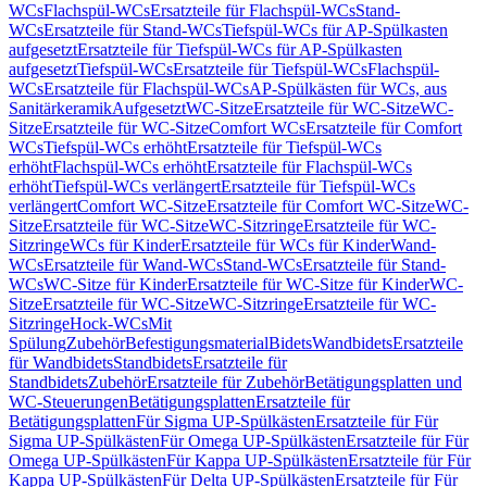
WCs
Flachspül-WCs
Ersatzteile für Flachspül-WCs
Stand-
WCs
Ersatzteile für Stand-WCs
Tiefspül-WCs für AP-Spülkasten
aufgesetzt
Ersatzteile für Tiefspül-WCs für AP-Spülkasten
aufgesetzt
Tiefspül-WCs
Ersatzteile für Tiefspül-WCs
Flachspül-
WCs
Ersatzteile für Flachspül-WCs
AP-Spülkästen für WCs, aus
Sanitärkeramik
Aufgesetzt
WC-Sitze
Ersatzteile für WC-Sitze
WC-
Sitze
Ersatzteile für WC-Sitze
Comfort WCs
Ersatzteile für Comfort
WCs
Tiefspül-WCs erhöht
Ersatzteile für Tiefspül-WCs
erhöht
Flachspül-WCs erhöht
Ersatzteile für Flachspül-WCs
erhöht
Tiefspül-WCs verlängert
Ersatzteile für Tiefspül-WCs
verlängert
Comfort WC-Sitze
Ersatzteile für Comfort WC-Sitze
WC-
Sitze
Ersatzteile für WC-Sitze
WC-Sitzringe
Ersatzteile für WC-
Sitzringe
WCs für Kinder
Ersatzteile für WCs für Kinder
Wand-
WCs
Ersatzteile für Wand-WCs
Stand-WCs
Ersatzteile für Stand-
WCs
WC-Sitze für Kinder
Ersatzteile für WC-Sitze für Kinder
WC-
Sitze
Ersatzteile für WC-Sitze
WC-Sitzringe
Ersatzteile für WC-
Sitzringe
Hock-WCs
Mit
Spülung
Zubehör
Befestigungsmaterial
Bidets
Wandbidets
Ersatzteile
für Wandbidets
Standbidets
Ersatzteile für
Standbidets
Zubehör
Ersatzteile für Zubehör
Betätigungsplatten und
WC-Steuerungen
Betätigungsplatten
Ersatzteile für
Betätigungsplatten
Für Sigma UP-Spülkästen
Ersatzteile für Für
Sigma UP-Spülkästen
Für Omega UP-Spülkästen
Ersatzteile für Für
Omega UP-Spülkästen
Für Kappa UP-Spülkästen
Ersatzteile für Für
Kappa UP-Spülkästen
Für Delta UP-Spülkästen
Ersatzteile für Für