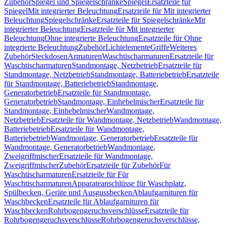
Zubehör
Spiegel und Spiegelschränke
Spiegel
Ersatzteile für
Spiegel
Mit integrierter Beleuchtung
Ersatzteile für Mit integrierter
Beleuchtung
Spiegelschränke
Ersatzteile für Spiegelschränke
Mit
integrierter Beleuchtung
Ersatzteile für Mit integrierter
Beleuchtung
Ohne integrierte Beleuchtung
Ersatzteile für Ohne
integrierte Beleuchtung
Zubehör
Lichtelemente
Griffe
Weiteres
Zubehör
Steckdosen
Armaturen
Waschtischarmaturen
Ersatzteile für
Waschtischarmaturen
Standmontage, Netzbetrieb
Ersatzteile für
Standmontage, Netzbetrieb
Standmontage, Batteriebetrieb
Ersatzteile
für Standmontage, Batteriebetrieb
Standmontage,
Generatorbetrieb
Ersatzteile für Standmontage,
Generatorbetrieb
Standmontage, Einhebelmischer
Ersatzteile für
Standmontage, Einhebelmischer
Wandmontage,
Netzbetrieb
Ersatzteile für Wandmontage, Netzbetrieb
Wandmontage,
Batteriebetrieb
Ersatzteile für Wandmontage,
Batteriebetrieb
Wandmontage, Generatorbetrieb
Ersatzteile für
Wandmontage, Generatorbetrieb
Wandmontage,
Zweigriffmischer
Ersatzteile für Wandmontage,
Zweigriffmischer
Zubehör
Ersatzteile für Zubehör
Für
Waschtischarmaturen
Ersatzteile für Für
Waschtischarmaturen
Apparateanschlüsse für Waschplatz,
Spülbecken, Geräte und Ausgussbecken
Ablaufgarnituren für
Waschbecken
Ersatzteile für Ablaufgarnituren für
Waschbecken
Rohrbogengeruchsverschlüsse
Ersatzteile für
Rohrbogengeruchsverschlüsse
Rohrbogengeruchsverschlüsse,