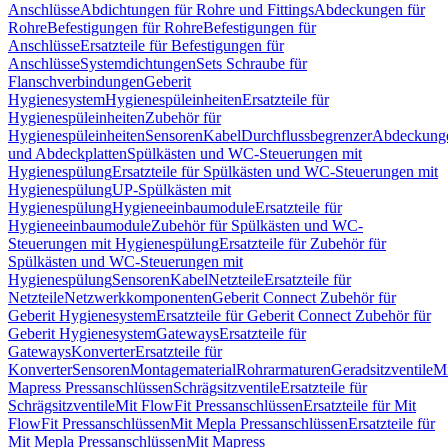
Anschlüsse
Abdichtungen für Rohre und Fittings
Abdeckungen für
Rohre
Befestigungen für Rohre
Befestigungen für
Anschlüsse
Ersatzteile für Befestigungen für
Anschlüsse
Systemdichtungen
Sets Schraube für
Flanschverbindungen
Geberit
Hygienesystem
Hygienespüleinheiten
Ersatzteile für
Hygienespüleinheiten
Zubehör für
Hygienespüleinheiten
Sensoren
Kabel
Durchflussbegrenzer
Abdeckung
und Abdeckplatten
Spülkästen und WC-Steuerungen mit
Hygienespülung
Ersatzteile für Spülkästen und WC-Steuerungen mit
Hygienespülung
UP-Spülkästen mit
Hygienespülung
Hygieneeinbaumodule
Ersatzteile für
Hygieneeinbaumodule
Zubehör für Spülkästen und WC-
Steuerungen mit Hygienespülung
Ersatzteile für Zubehör für
Spülkästen und WC-Steuerungen mit
Hygienespülung
Sensoren
Kabel
Netzteile
Ersatzteile für
Netzteile
Netzwerkkomponenten
Geberit Connect Zubehör für
Geberit Hygienesystem
Ersatzteile für Geberit Connect Zubehör für
Geberit Hygienesystem
Gateways
Ersatzteile für
Gateways
Konverter
Ersatzteile für
Konverter
Sensoren
Montagematerial
Rohrarmaturen
Geradsitzventile
Mi
Mapress Pressanschlüssen
Schrägsitzventile
Ersatzteile für
Schrägsitzventile
Mit FlowFit Pressanschlüssen
Ersatzteile für Mit
FlowFit Pressanschlüssen
Mit Mepla Pressanschlüssen
Ersatzteile für
Mit Mepla Pressanschlüssen
Mit Mapress