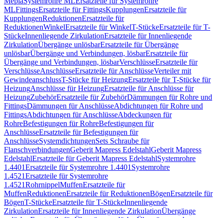
Mepla
Systemrohre ML
Ersatzteile für Systemrohre
ML
Fittings
Ersatzteile für Fittings
Kupplungen
Ersatzteile für
Kupplungen
Reduktionen
Ersatzteile für
Reduktionen
Winkel
Ersatzteile für Winkel
T-Stücke
Ersatzteile für T-
Stücke
Innenliegende Zirkulation
Ersatzteile für Innenliegende
Zirkulation
Übergänge unlösbar
Ersatzteile für Übergänge
unlösbar
Übergänge und Verbindungen, lösbar
Ersatzteile für
Übergänge und Verbindungen, lösbar
Verschlüsse
Ersatzteile für
Verschlüsse
Anschlüsse
Ersatzteile für Anschlüsse
Verteiler mit
Gewindeanschluss
T-Stücke für Heizung
Ersatzteile für T-Stücke für
Heizung
Anschlüsse für Heizung
Ersatzteile für Anschlüsse für
Heizung
Zubehör
Ersatzteile für Zubehör
Dämmungen für Rohre und
Fittings
Dämmungen für Anschlüsse
Abdichtungen für Rohre und
Fittings
Abdichtungen für Anschlüsse
Abdeckungen für
Rohre
Befestigungen für Rohre
Befestigungen für
Anschlüsse
Ersatzteile für Befestigungen für
Anschlüsse
Systemdichtungen
Sets Schraube für
Flanschverbindungen
Geberit Mapress Edelstahl
Geberit Mapress
Edelstahl
Ersatzteile für Geberit Mapress Edelstahl
Systemrohre
1.4401
Ersatzteile für Systemrohre 1.4401
Systemrohre
1.4521
Ersatzteile für Systemrohre
1.4521
Rohrnippel
Muffen
Ersatzteile für
Muffen
Reduktionen
Ersatzteile für Reduktionen
Bögen
Ersatzteile für
Bögen
T-Stücke
Ersatzteile für T-Stücke
Innenliegende
Zirkulation
Ersatzteile für Innenliegende Zirkulation
Übergänge