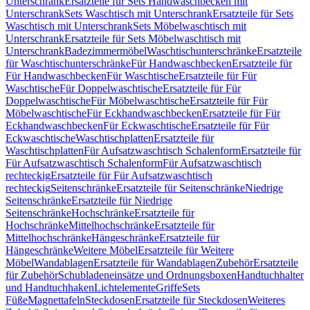
Unterschrank
Ersatzteile für Sets Handwaschbecken mit
Unterschrank
Sets Waschtisch mit Unterschrank
Ersatzteile für Sets
Waschtisch mit Unterschrank
Sets Möbelwaschtisch mit
Unterschrank
Ersatzteile für Sets Möbelwaschtisch mit
Unterschrank
Badezimmermöbel
Waschtischunterschränke
Ersatzteile
für Waschtischunterschränke
Für Handwaschbecken
Ersatzteile für
Für Handwaschbecken
Für Waschtische
Ersatzteile für Für
Waschtische
Für Doppelwaschtische
Ersatzteile für Für
Doppelwaschtische
Für Möbelwaschtische
Ersatzteile für Für
Möbelwaschtische
Für Eckhandwaschbecken
Ersatzteile für Für
Eckhandwaschbecken
Für Eckwaschtische
Ersatzteile für Für
Eckwaschtische
Waschtischplatten
Ersatzteile für
Waschtischplatten
Für Aufsatzwaschtisch Schalenform
Ersatzteile für
Für Aufsatzwaschtisch Schalenform
Für Aufsatzwaschtisch
rechteckig
Ersatzteile für Für Aufsatzwaschtisch
rechteckig
Seitenschränke
Ersatzteile für Seitenschränke
Niedrige
Seitenschränke
Ersatzteile für Niedrige
Seitenschränke
Hochschränke
Ersatzteile für
Hochschränke
Mittelhochschränke
Ersatzteile für
Mittelhochschränke
Hängeschränke
Ersatzteile für
Hängeschränke
Weitere Möbel
Ersatzteile für Weitere
Möbel
Wandablagen
Ersatzteile für Wandablagen
Zubehör
Ersatzteile
für Zubehör
Schubladeneinsätze und Ordnungsboxen
Handtuchhalter
und Handtuchhaken
Lichtelemente
Griffe
Sets
Füße
Magnettafeln
Steckdosen
Ersatzteile für Steckdosen
Weiteres