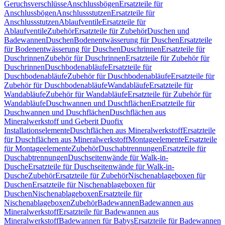
Geruchsverschlüsse
Anschlussbögen
Ersatzteile für
Anschlussbögen
Anschlussstutzen
Ersatzteile für
Anschlussstutzen
Ablaufventile
Ersatzteile für
Ablaufventile
Zubehör
Ersatzteile für Zubehör
Duschen und
Badewannen
Duschen
Bodenentwässerung für Duschen
Ersatzteile
für Bodenentwässerung für Duschen
Duschrinnen
Ersatzteile für
Duschrinnen
Zubehör für Duschrinnen
Ersatzteile für Zubehör für
Duschrinnen
Duschbodenabläufe
Ersatzteile für
Duschbodenabläufe
Zubehör für Duschbodenabläufe
Ersatzteile für
Zubehör für Duschbodenabläufe
Wandabläufe
Ersatzteile für
Wandabläufe
Zubehör für Wandabläufe
Ersatzteile für Zubehör für
Wandabläufe
Duschwannen und Duschflächen
Ersatzteile für
Duschwannen und Duschflächen
Duschflächen aus
Mineralwerkstoff und Geberit Duofix
Installationselemente
Duschflächen aus Mineralwerkstoff
Ersatzteile
für Duschflächen aus Mineralwerkstoff
Montageelemente
Ersatzteile
für Montageelemente
Zubehör
Duschabtrennungen
Ersatzteile für
Duschabtrennungen
Duschseitenwände für Walk-in-
Dusche
Ersatzteile für Duschseitenwände für Walk-in-
Dusche
Zubehör
Ersatzteile für Zubehör
Nischenablageboxen für
Duschen
Ersatzteile für Nischenablageboxen für
Duschen
Nischenablageboxen
Ersatzteile für
Nischenablageboxen
Zubehör
Badewannen
Badewannen aus
Mineralwerkstoff
Ersatzteile für Badewannen aus
Mineralwerkstoff
Badewannen für Babys
Ersatzteile für Badewannen