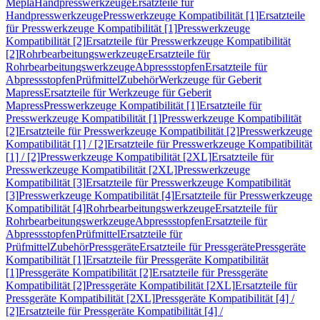
Mepla
Handpresswerkzeuge
Ersatzteile für
Handpresswerkzeuge
Presswerkzeuge Kompatibilität [1]
Ersatzteile
für Presswerkzeuge Kompatibilität [1]
Presswerkzeuge
Kompatibilität [2]
Ersatzteile für Presswerkzeuge Kompatibilität
[2]
Rohrbearbeitungswerkzeuge
Ersatzteile für
Rohrbearbeitungswerkzeuge
Abpressstopfen
Ersatzteile für
Abpressstopfen
Prüfmittel
Zubehör
Werkzeuge für Geberit
Mapress
Ersatzteile für Werkzeuge für Geberit
Mapress
Presswerkzeuge Kompatibilität [1]
Ersatzteile für
Presswerkzeuge Kompatibilität [1]
Presswerkzeuge Kompatibilität
[2]
Ersatzteile für Presswerkzeuge Kompatibilität [2]
Presswerkzeuge
Kompatibilität [1] / [2]
Ersatzteile für Presswerkzeuge Kompatibilität
[1] / [2]
Presswerkzeuge Kompatibilität [2XL]
Ersatzteile für
Presswerkzeuge Kompatibilität [2XL]
Presswerkzeuge
Kompatibilität [3]
Ersatzteile für Presswerkzeuge Kompatibilität
[3]
Presswerkzeuge Kompatibilität [4]
Ersatzteile für Presswerkzeuge
Kompatibilität [4]
Rohrbearbeitungswerkzeuge
Ersatzteile für
Rohrbearbeitungswerkzeuge
Abpressstopfen
Ersatzteile für
Abpressstopfen
Prüfmittel
Ersatzteile für
Prüfmittel
Zubehör
Pressgeräte
Ersatzteile für Pressgeräte
Pressgeräte
Kompatibilität [1]
Ersatzteile für Pressgeräte Kompatibilität
[1]
Pressgeräte Kompatibilität [2]
Ersatzteile für Pressgeräte
Kompatibilität [2]
Pressgeräte Kompatibilität [2XL]
Ersatzteile für
Pressgeräte Kompatibilität [2XL]
Pressgeräte Kompatibilität [4] /
[2]
Ersatzteile für Pressgeräte Kompatibilität [4] /