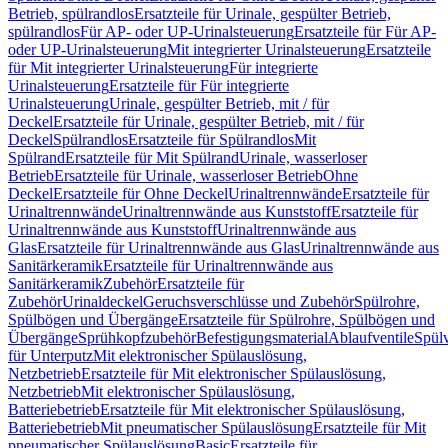
Betrieb, spülrandlos
Ersatzteile für Urinale, gespülter Betrieb,
spülrandlos
Für AP- oder UP-Urinalsteuerung
Ersatzteile für Für AP-
oder UP-Urinalsteuerung
Mit integrierter Urinalsteuerung
Ersatzteile
für Mit integrierter Urinalsteuerung
Für integrierte
Urinalsteuerung
Ersatzteile für Für integrierte
Urinalsteuerung
Urinale, gespülter Betrieb, mit / für
Deckel
Ersatzteile für Urinale, gespülter Betrieb, mit / für
Deckel
Spülrandlos
Ersatzteile für Spülrandlos
Mit
Spülrand
Ersatzteile für Mit Spülrand
Urinale, wasserloser
Betrieb
Ersatzteile für Urinale, wasserloser Betrieb
Ohne
Deckel
Ersatzteile für Ohne Deckel
Urinaltrennwände
Ersatzteile für
Urinaltrennwände
Urinaltrennwände aus Kunststoff
Ersatzteile für
Urinaltrennwände aus Kunststoff
Urinaltrennwände aus
Glas
Ersatzteile für Urinaltrennwände aus Glas
Urinaltrennwände aus
Sanitärkeramik
Ersatzteile für Urinaltrennwände aus
Sanitärkeramik
Zubehör
Ersatzteile für
Zubehör
Urinaldeckel
Geruchsverschlüsse und Zubehör
Spülrohre,
Spülbögen und Übergänge
Ersatzteile für Spülrohre, Spülbögen und
Übergänge
Sprühkopfzubehör
Befestigungsmaterial
Ablaufventile
Spülv
für Unterputz
Mit elektronischer Spülauslösung,
Netzbetrieb
Ersatzteile für Mit elektronischer Spülauslösung,
Netzbetrieb
Mit elektronischer Spülauslösung,
Batteriebetrieb
Ersatzteile für Mit elektronischer Spülauslösung,
Batteriebetrieb
Mit pneumatischer Spülauslösung
Ersatzteile für Mit
pneumatischer Spülauslösung
Basic
Ersatzteile für