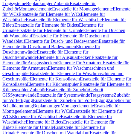
Tragsysteme
Beplankungen
Zubehör
Ersatzteile für
Zubehör
Montageelemente
Ersatzteile für Montageelemente
Elemente
für WCs
Ersatzteile für Elemente für WCs
Elemente für
Waschtische
Ersatzteile für Elemente für Waschtische
Elemente für
Bidets
Ersatzteile für Elemente für Bidets
Elemente für
Urinale
Ersatzteile für Elemente für Urinale
Elemente für Duschen
mit Wandablauf
Ersatzteile für Elemente für Duschen mit
Wandablauf
Elemente für Dusch- und Badewannen
Ersatzteile für
Elemente für Dusch- und Badewannen
Elemente für
Duschtrennwände
Ersatzteile für Elemente für
Duschtrennwände
Elemente für Ausgussbecken
Ersatzteile für
Elemente für Ausgussbecken
Elemente für Armaturen
Ersatzteile für
Elemente für Armaturen
Elemente für Waschmaschinen und
Geschirrspüler
Ersatzteile für Elemente für Waschmaschinen und
Geschirrspüler
Elemente für Konsollasten
Ersatzteile für Elemente für
Konsollasten
Elemente für Küchenspülen
Ersatzteile für Elemente für
Küchenspülen
Zubehör
Ersatzteile für Zubehör
Geberit
GIS
Systemwände
Ersatzteile für Systemwände
Tragsysteme
Zubehör
für Vorfertigung
Ersatzteile für Zubehör für Vorfertigung
Zubehör für
Schalldämmung
Beplankungen
Montageelemente
Ersatzteile für
Montageelemente
Elemente für WCs
Ersatzteile für Elemente für
WCs
Elemente für Waschtische
Ersatzteile für Elemente für
Waschtische
Elemente für Bidets
Ersatzteile für Elemente für
Bidets
Elemente für Urinale
Ersatzteile für Elemente für
Urinale
Elemente für Duschen mit Wandablauf
Ersatzteile für