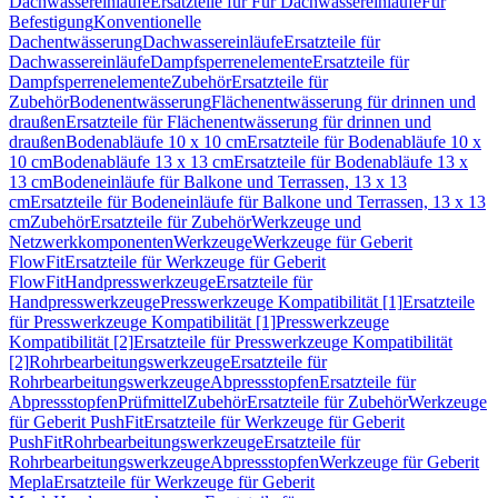
Dachwassereinläufe
Ersatzteile für Für Dachwassereinläufe
Für
Befestigung
Konventionelle
Dachentwässerung
Dachwassereinläufe
Ersatzteile für
Dachwassereinläufe
Dampfsperrenelemente
Ersatzteile für
Dampfsperrenelemente
Zubehör
Ersatzteile für
Zubehör
Bodenentwässerung
Flächenentwässerung für drinnen und
draußen
Ersatzteile für Flächenentwässerung für drinnen und
draußen
Bodenabläufe 10 x 10 cm
Ersatzteile für Bodenabläufe 10 x
10 cm
Bodenabläufe 13 x 13 cm
Ersatzteile für Bodenabläufe 13 x
13 cm
Bodeneinläufe für Balkone und Terrassen, 13 x 13
cm
Ersatzteile für Bodeneinläufe für Balkone und Terrassen, 13 x 13
cm
Zubehör
Ersatzteile für Zubehör
Werkzeuge und
Netzwerkkomponenten
Werkzeuge
Werkzeuge für Geberit
FlowFit
Ersatzteile für Werkzeuge für Geberit
FlowFit
Handpresswerkzeuge
Ersatzteile für
Handpresswerkzeuge
Presswerkzeuge Kompatibilität [1]
Ersatzteile
für Presswerkzeuge Kompatibilität [1]
Presswerkzeuge
Kompatibilität [2]
Ersatzteile für Presswerkzeuge Kompatibilität
[2]
Rohrbearbeitungswerkzeuge
Ersatzteile für
Rohrbearbeitungswerkzeuge
Abpressstopfen
Ersatzteile für
Abpressstopfen
Prüfmittel
Zubehör
Ersatzteile für Zubehör
Werkzeuge
für Geberit PushFit
Ersatzteile für Werkzeuge für Geberit
PushFit
Rohrbearbeitungswerkzeuge
Ersatzteile für
Rohrbearbeitungswerkzeuge
Abpressstopfen
Werkzeuge für Geberit
Mepla
Ersatzteile für Werkzeuge für Geberit