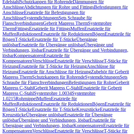
Edelstahl
Schutzkappen für Rohrende
Dämmungen für
Anschlüsse
Abdichtungen für Rohre und Fittings
Befestigungen für
Anschlüsse
Ersatzteile für Befestigungen für
Anschlüsse
Systemdichtungen
Sets Schraube für
Flanschverbindungen
Geberit Mapress Therm
Systemrohre
Therm
Fittings
Ersatzteile für Fittings
Muffen
Ersatzteile für
Muffen
Reduktionen
Ersatzteile für Reduktionen
Bögen
Ersatzteile für
Bögen
T-Stücke
Ersatzteile für T-Stücke
Übergänge
unlösbar
Ersatzteile für Übergänge unlösbar
Übergänge und
Verbindungen, lösbar
Ersatzteile für Übergänge und Verbindungen,
lösbar
Kompensatoren
Ersatzteile für
Kompensatoren
Verschlüsse
Ersatzteile für Verschlüsse
T-Stücke für
Heizung
Ersatzteile für T-Stücke für Heizung
Anschlüsse für
Heizung
Ersatzteile für Anschlüsse für Heizung
Zubehör für Geberit
Mapress Therm
Schutzkappen für Rohrende
Systemdichtungen
Sets
Schraube für Flanschverbindungen
Befestigungen für Rohre
Geberit
Mapress C-Stahl
Geberit Mapress C-Stahl
Ersatzteile für Geberit
Mapress C-Stahl
Systemrohre 1.0034
Systemrohre
1.0215
Rohrnippel
Muffen
Ersatzteile für
Muffen
Reduktionen
Ersatzteile für Reduktionen
Bögen
Ersatzteile für
Bögen
T-Stücke
Ersatzteile für T-Stücke
Kreuzstücke
Ersatzteile für
Kreuzstücke
Übergänge unlösbar
Ersatzteile für Übergänge
unlösbar
Übergänge und Verbindungen, lösbar
Ersatzteile für
Übergänge und Verbindungen, lösbar
Kompensatoren
Ersatzteile für
Kompensatoren
Verschlüsse
Ersatzteile für Verschlüsse
T-Stücke für