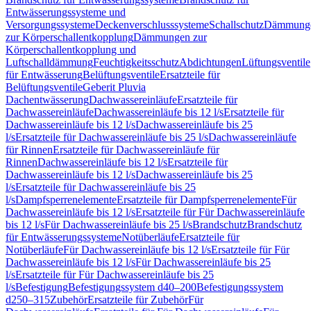
Entwässerungssysteme und
Versorgungssysteme
Deckenverschlusssysteme
Schallschutz
Dämmung
zur Körperschallentkopplung
Dämmungen zur
Körperschallentkopplung und
Luftschalldämmung
Feuchtigkeitsschutz
Abdichtungen
Lüftungsventile
für Entwässerung
Belüftungsventile
Ersatzteile für
Belüftungsventile
Geberit Pluvia
Dachentwässerung
Dachwassereinläufe
Ersatzteile für
Dachwassereinläufe
Dachwassereinläufe bis 12 l/s
Ersatzteile für
Dachwassereinläufe bis 12 l/s
Dachwassereinläufe bis 25
l/s
Ersatzteile für Dachwassereinläufe bis 25 l/s
Dachwassereinläufe
für Rinnen
Ersatzteile für Dachwassereinläufe für
Rinnen
Dachwassereinläufe bis 12 l/s
Ersatzteile für
Dachwassereinläufe bis 12 l/s
Dachwassereinläufe bis 25
l/s
Ersatzteile für Dachwassereinläufe bis 25
l/s
Dampfsperrenelemente
Ersatzteile für Dampfsperrenelemente
Für
Dachwassereinläufe bis 12 l/s
Ersatzteile für Für Dachwassereinläufe
bis 12 l/s
Für Dachwassereinläufe bis 25 l/s
Brandschutz
Brandschutz
für Entwässerungssysteme
Notüberläufe
Ersatzteile für
Notüberläufe
Für Dachwassereinläufe bis 12 l/s
Ersatzteile für Für
Dachwassereinläufe bis 12 l/s
Für Dachwassereinläufe bis 25
l/s
Ersatzteile für Für Dachwassereinläufe bis 25
l/s
Befestigung
Befestigungssystem d40–200
Befestigungssystem
d250–315
Zubehör
Ersatzteile für Zubehör
Für