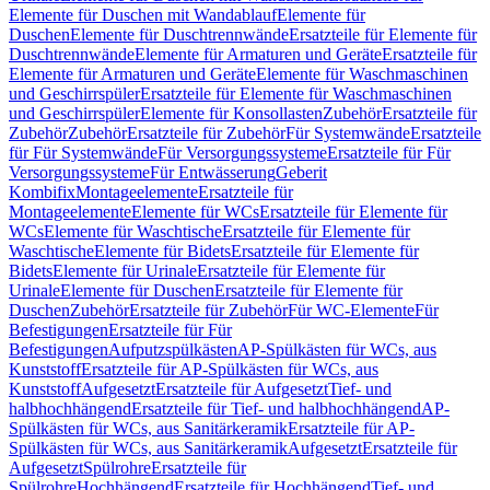
Elemente für Duschen mit Wandablauf
Elemente für
Duschen
Elemente für Duschtrennwände
Ersatzteile für Elemente für
Duschtrennwände
Elemente für Armaturen und Geräte
Ersatzteile für
Elemente für Armaturen und Geräte
Elemente für Waschmaschinen
und Geschirrspüler
Ersatzteile für Elemente für Waschmaschinen
und Geschirrspüler
Elemente für Konsollasten
Zubehör
Ersatzteile für
Zubehör
Zubehör
Ersatzteile für Zubehör
Für Systemwände
Ersatzteile
für Für Systemwände
Für Versorgungssysteme
Ersatzteile für Für
Versorgungssysteme
Für Entwässerung
Geberit
Kombifix
Montageelemente
Ersatzteile für
Montageelemente
Elemente für WCs
Ersatzteile für Elemente für
WCs
Elemente für Waschtische
Ersatzteile für Elemente für
Waschtische
Elemente für Bidets
Ersatzteile für Elemente für
Bidets
Elemente für Urinale
Ersatzteile für Elemente für
Urinale
Elemente für Duschen
Ersatzteile für Elemente für
Duschen
Zubehör
Ersatzteile für Zubehör
Für WC-Elemente
Für
Befestigungen
Ersatzteile für Für
Befestigungen
Aufputzspülkästen
AP-Spülkästen für WCs, aus
Kunststoff
Ersatzteile für AP-Spülkästen für WCs, aus
Kunststoff
Aufgesetzt
Ersatzteile für Aufgesetzt
Tief- und
halbhochhängend
Ersatzteile für Tief- und halbhochhängend
AP-
Spülkästen für WCs, aus Sanitärkeramik
Ersatzteile für AP-
Spülkästen für WCs, aus Sanitärkeramik
Aufgesetzt
Ersatzteile für
Aufgesetzt
Spülrohre
Ersatzteile für
Spülrohre
Hochhängend
Ersatzteile für Hochhängend
Tief- und