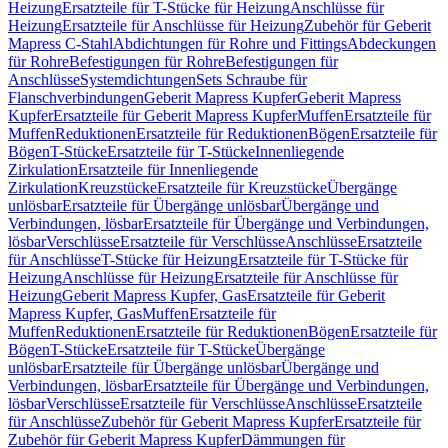
Heizung
Ersatzteile für T-Stücke für Heizung
Anschlüsse für
Heizung
Ersatzteile für Anschlüsse für Heizung
Zubehör für Geberit
Mapress C-Stahl
Abdichtungen für Rohre und Fittings
Abdeckungen
für Rohre
Befestigungen für Rohre
Befestigungen für
Anschlüsse
Systemdichtungen
Sets Schraube für
Flanschverbindungen
Geberit Mapress Kupfer
Geberit Mapress
Kupfer
Ersatzteile für Geberit Mapress Kupfer
Muffen
Ersatzteile für
Muffen
Reduktionen
Ersatzteile für Reduktionen
Bögen
Ersatzteile für
Bögen
T-Stücke
Ersatzteile für T-Stücke
Innenliegende
Zirkulation
Ersatzteile für Innenliegende
Zirkulation
Kreuzstücke
Ersatzteile für Kreuzstücke
Übergänge
unlösbar
Ersatzteile für Übergänge unlösbar
Übergänge und
Verbindungen, lösbar
Ersatzteile für Übergänge und Verbindungen,
lösbar
Verschlüsse
Ersatzteile für Verschlüsse
Anschlüsse
Ersatzteile
für Anschlüsse
T-Stücke für Heizung
Ersatzteile für T-Stücke für
Heizung
Anschlüsse für Heizung
Ersatzteile für Anschlüsse für
Heizung
Geberit Mapress Kupfer, Gas
Ersatzteile für Geberit
Mapress Kupfer, Gas
Muffen
Ersatzteile für
Muffen
Reduktionen
Ersatzteile für Reduktionen
Bögen
Ersatzteile für
Bögen
T-Stücke
Ersatzteile für T-Stücke
Übergänge
unlösbar
Ersatzteile für Übergänge unlösbar
Übergänge und
Verbindungen, lösbar
Ersatzteile für Übergänge und Verbindungen,
lösbar
Verschlüsse
Ersatzteile für Verschlüsse
Anschlüsse
Ersatzteile
für Anschlüsse
Zubehör für Geberit Mapress Kupfer
Ersatzteile für
Zubehör für Geberit Mapress Kupfer
Dämmungen für