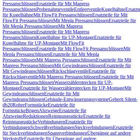
Pressanschlüssen
Ersatzteile für Mit Mapress
Pressanschlüssen
Probenahmeventile
Entleerventile
Kugelhähne
Ersatzt
für Kugelhähne
Mit FlowFit Pressanschlüssen
Ersatzteile für Mit
FlowFit Pressanschlüssen
Mit Mepla Pressanschlüssen
Ersatzteile für
Mit Mepla Pressanschlüssen
Mit Mapress
Pressanschlüssen
Ersatzteile für Mit Mapress
Pressanschlüssen
Kugelhähne für UP-Montage
Ersatzteile für
Kugelhähne für UP-Montage
Mit FlowFit
Pressanschlüssen
Ersatzteile für Mit FlowFit Pressanschlüssen
Mit
Mepla Pressanschlüssen
Ersatzteile für Mit Mepla
Pressanschlüssen
Mit Mapress Pressanschlüssen
Ersatzteile für Mit
Mapress Pressanschlüssen
Mit Gewindeanschlüssen
Ersatzteile für
Mit Gewindeanschlüssen
Rückschlagventile
Ersatzteile für
Rückschlagventile
Mit Mapress Pressanschlüssen
Ersatzteile für Mit
Mapress Pressanschlüssen
Wasserzählerstrecken für UP-
Montage
Ersatzteile für Wasserzählerstrecken für UP-Montage
Mit
Gewindeanschlüssen
Ersatzteile für Mit
Gewindeanschlüssen
Gebäude-Entwässerungssysteme
Geberit Silent-
db20
Rohre
Formstücke
Ersatzteile für
Formstücke
Bögen
Abzweige
Ersatzteile für
Abzweige
Reduktionen
Reinigungsstücke
Ersatzteile für
Reinigungsstücke
Verbindungen
Ersatzteile für
Verbindungen
Schweißverbindungen
Steckverbindungen
Ersatzteile
für Steckverbindungen
Spannverbindungen
Übergänge auf andere
Werkstoffe
Ersatzteile für Übergänge auf andere