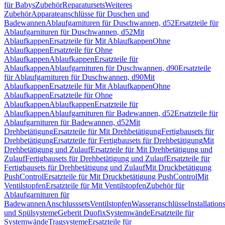
für Babys
Zubehör
Reparatursets
Weiteres
Zubehör
Apparateanschlüsse für Duschen und
Badewannen
Ablaufgarnituren für Duschwannen, d52
Ersatzteile für
Ablaufgarnituren für Duschwannen, d52
Mit
Ablaufkappen
Ersatzteile für Mit Ablaufkappen
Ohne
Ablaufkappen
Ersatzteile für Ohne
Ablaufkappen
Ablaufkappen
Ersatzteile für
Ablaufkappen
Ablaufgarnituren für Duschwannen, d90
Ersatzteile
für Ablaufgarnituren für Duschwannen, d90
Mit
Ablaufkappen
Ersatzteile für Mit Ablaufkappen
Ohne
Ablaufkappen
Ersatzteile für Ohne
Ablaufkappen
Ablaufkappen
Ersatzteile für
Ablaufkappen
Ablaufgarnituren für Badewannen, d52
Ersatzteile für
Ablaufgarnituren für Badewannen, d52
Mit
Drehbetätigung
Ersatzteile für Mit Drehbetätigung
Fertigbausets für
Drehbetätigung
Ersatzteile für Fertigbausets für Drehbetätigung
Mit
Drehbetätigung und Zulauf
Ersatzteile für Mit Drehbetätigung und
Zulauf
Fertigbausets für Drehbetätigung und Zulauf
Ersatzteile für
Fertigbausets für Drehbetätigung und Zulauf
Mit Druckbetätigung
PushControl
Ersatzteile für Mit Druckbetätigung PushControl
Mit
Ventilstopfen
Ersatzteile für Mit Ventilstopfen
Zubehör für
Ablaufgarnituren für
Badewannen
Anschlusssets
Ventilstopfen
Wasseranschlüsse
Installation
und Spülsysteme
Geberit Duofix
Systemwände
Ersatzteile für
Systemwände
Tragsysteme
Ersatzteile für