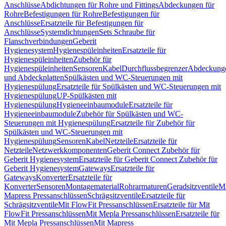
Anschlüsse
Abdichtungen für Rohre und Fittings
Abdeckungen für
Rohre
Befestigungen für Rohre
Befestigungen für
Anschlüsse
Ersatzteile für Befestigungen für
Anschlüsse
Systemdichtungen
Sets Schraube für
Flanschverbindungen
Geberit
Hygienesystem
Hygienespüleinheiten
Ersatzteile für
Hygienespüleinheiten
Zubehör für
Hygienespüleinheiten
Sensoren
Kabel
Durchflussbegrenzer
Abdeckung
und Abdeckplatten
Spülkästen und WC-Steuerungen mit
Hygienespülung
Ersatzteile für Spülkästen und WC-Steuerungen mit
Hygienespülung
UP-Spülkästen mit
Hygienespülung
Hygieneeinbaumodule
Ersatzteile für
Hygieneeinbaumodule
Zubehör für Spülkästen und WC-
Steuerungen mit Hygienespülung
Ersatzteile für Zubehör für
Spülkästen und WC-Steuerungen mit
Hygienespülung
Sensoren
Kabel
Netzteile
Ersatzteile für
Netzteile
Netzwerkkomponenten
Geberit Connect Zubehör für
Geberit Hygienesystem
Ersatzteile für Geberit Connect Zubehör für
Geberit Hygienesystem
Gateways
Ersatzteile für
Gateways
Konverter
Ersatzteile für
Konverter
Sensoren
Montagematerial
Rohrarmaturen
Geradsitzventile
Mi
Mapress Pressanschlüssen
Schrägsitzventile
Ersatzteile für
Schrägsitzventile
Mit FlowFit Pressanschlüssen
Ersatzteile für Mit
FlowFit Pressanschlüssen
Mit Mepla Pressanschlüssen
Ersatzteile für
Mit Mepla Pressanschlüssen
Mit Mapress