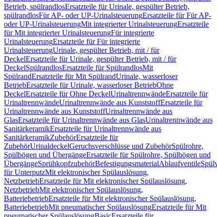
Betrieb, spülrandlos
Ersatzteile für Urinale, gespülter Betrieb,
spülrandlos
Für AP- oder UP-Urinalsteuerung
Ersatzteile für Für AP-
oder UP-Urinalsteuerung
Mit integrierter Urinalsteuerung
Ersatzteile
für Mit integrierter Urinalsteuerung
Für integrierte
Urinalsteuerung
Ersatzteile für Für integrierte
Urinalsteuerung
Urinale, gespülter Betrieb, mit / für
Deckel
Ersatzteile für Urinale, gespülter Betrieb, mit / für
Deckel
Spülrandlos
Ersatzteile für Spülrandlos
Mit
Spülrand
Ersatzteile für Mit Spülrand
Urinale, wasserloser
Betrieb
Ersatzteile für Urinale, wasserloser Betrieb
Ohne
Deckel
Ersatzteile für Ohne Deckel
Urinaltrennwände
Ersatzteile für
Urinaltrennwände
Urinaltrennwände aus Kunststoff
Ersatzteile für
Urinaltrennwände aus Kunststoff
Urinaltrennwände aus
Glas
Ersatzteile für Urinaltrennwände aus Glas
Urinaltrennwände aus
Sanitärkeramik
Ersatzteile für Urinaltrennwände aus
Sanitärkeramik
Zubehör
Ersatzteile für
Zubehör
Urinaldeckel
Geruchsverschlüsse und Zubehör
Spülrohre,
Spülbögen und Übergänge
Ersatzteile für Spülrohre, Spülbögen und
Übergänge
Sprühkopfzubehör
Befestigungsmaterial
Ablaufventile
Spülv
für Unterputz
Mit elektronischer Spülauslösung,
Netzbetrieb
Ersatzteile für Mit elektronischer Spülauslösung,
Netzbetrieb
Mit elektronischer Spülauslösung,
Batteriebetrieb
Ersatzteile für Mit elektronischer Spülauslösung,
Batteriebetrieb
Mit pneumatischer Spülauslösung
Ersatzteile für Mit
pneumatischer Spülauslösung
Basic
Ersatzteile für