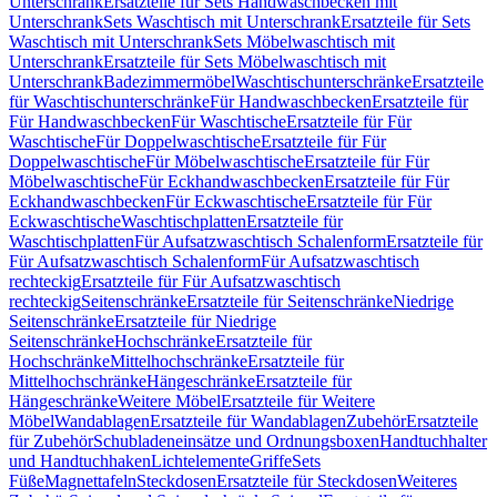
Unterschrank
Ersatzteile für Sets Handwaschbecken mit
Unterschrank
Sets Waschtisch mit Unterschrank
Ersatzteile für Sets
Waschtisch mit Unterschrank
Sets Möbelwaschtisch mit
Unterschrank
Ersatzteile für Sets Möbelwaschtisch mit
Unterschrank
Badezimmermöbel
Waschtischunterschränke
Ersatzteile
für Waschtischunterschränke
Für Handwaschbecken
Ersatzteile für
Für Handwaschbecken
Für Waschtische
Ersatzteile für Für
Waschtische
Für Doppelwaschtische
Ersatzteile für Für
Doppelwaschtische
Für Möbelwaschtische
Ersatzteile für Für
Möbelwaschtische
Für Eckhandwaschbecken
Ersatzteile für Für
Eckhandwaschbecken
Für Eckwaschtische
Ersatzteile für Für
Eckwaschtische
Waschtischplatten
Ersatzteile für
Waschtischplatten
Für Aufsatzwaschtisch Schalenform
Ersatzteile für
Für Aufsatzwaschtisch Schalenform
Für Aufsatzwaschtisch
rechteckig
Ersatzteile für Für Aufsatzwaschtisch
rechteckig
Seitenschränke
Ersatzteile für Seitenschränke
Niedrige
Seitenschränke
Ersatzteile für Niedrige
Seitenschränke
Hochschränke
Ersatzteile für
Hochschränke
Mittelhochschränke
Ersatzteile für
Mittelhochschränke
Hängeschränke
Ersatzteile für
Hängeschränke
Weitere Möbel
Ersatzteile für Weitere
Möbel
Wandablagen
Ersatzteile für Wandablagen
Zubehör
Ersatzteile
für Zubehör
Schubladeneinsätze und Ordnungsboxen
Handtuchhalter
und Handtuchhaken
Lichtelemente
Griffe
Sets
Füße
Magnettafeln
Steckdosen
Ersatzteile für Steckdosen
Weiteres