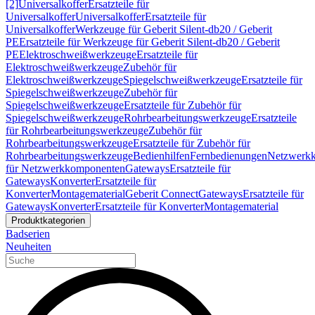
[2]
Universalkoffer
Ersatzteile für
Universalkoffer
Universalkoffer
Ersatzteile für
Universalkoffer
Werkzeuge für Geberit Silent-db20 / Geberit
PE
Ersatzteile für Werkzeuge für Geberit Silent-db20 / Geberit
PE
Elektroschweißwerkzeuge
Ersatzteile für
Elektroschweißwerkzeuge
Zubehör für
Elektroschweißwerkzeuge
Spiegelschweißwerkzeuge
Ersatzteile für
Spiegelschweißwerkzeuge
Zubehör für
Spiegelschweißwerkzeuge
Ersatzteile für Zubehör für
Spiegelschweißwerkzeuge
Rohrbearbeitungswerkzeuge
Ersatzteile
für Rohrbearbeitungswerkzeuge
Zubehör für
Rohrbearbeitungswerkzeuge
Ersatzteile für Zubehör für
Rohrbearbeitungswerkzeuge
Bedienhilfen
Fernbedienungen
Netzwerk
für Netzwerkkomponenten
Gateways
Ersatzteile für
Gateways
Konverter
Ersatzteile für
Konverter
Montagematerial
Geberit Connect
Gateways
Ersatzteile für
Gateways
Konverter
Ersatzteile für Konverter
Montagematerial
Produktkategorien
Badserien
Neuheiten