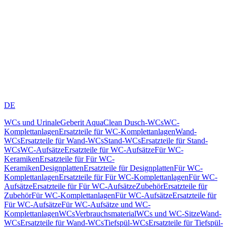
DE
WCs und Urinale
Geberit AquaClean Dusch-WCs
WC-
Komplettanlagen
Ersatzteile für WC-Komplettanlagen
Wand-
WCs
Ersatzteile für Wand-WCs
Stand-WCs
Ersatzteile für Stand-
WCs
WC-Aufsätze
Ersatzteile für WC-Aufsätze
Für WC-
Keramiken
Ersatzteile für Für WC-
Keramiken
Designplatten
Ersatzteile für Designplatten
Für WC-
Komplettanlagen
Ersatzteile für Für WC-Komplettanlagen
Für WC-
Aufsätze
Ersatzteile für Für WC-Aufsätze
Zubehör
Ersatzteile für
Zubehör
Für WC-Komplettanlagen
Für WC-Aufsätze
Ersatzteile für
Für WC-Aufsätze
Für WC-Aufsätze und WC-
Komplettanlagen
WCs
Verbrauchsmaterial
WCs und WC-Sitze
Wand-
WCs
Ersatzteile für Wand-WCs
Tiefspül-WCs
Ersatzteile für Tiefspül-