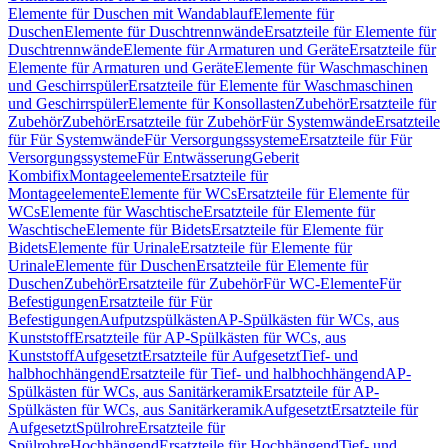
Elemente für Duschen mit Wandablauf
Elemente für
Duschen
Elemente für Duschtrennwände
Ersatzteile für Elemente für
Duschtrennwände
Elemente für Armaturen und Geräte
Ersatzteile für
Elemente für Armaturen und Geräte
Elemente für Waschmaschinen
und Geschirrspüler
Ersatzteile für Elemente für Waschmaschinen
und Geschirrspüler
Elemente für Konsollasten
Zubehör
Ersatzteile für
Zubehör
Zubehör
Ersatzteile für Zubehör
Für Systemwände
Ersatzteile
für Für Systemwände
Für Versorgungssysteme
Ersatzteile für Für
Versorgungssysteme
Für Entwässerung
Geberit
Kombifix
Montageelemente
Ersatzteile für
Montageelemente
Elemente für WCs
Ersatzteile für Elemente für
WCs
Elemente für Waschtische
Ersatzteile für Elemente für
Waschtische
Elemente für Bidets
Ersatzteile für Elemente für
Bidets
Elemente für Urinale
Ersatzteile für Elemente für
Urinale
Elemente für Duschen
Ersatzteile für Elemente für
Duschen
Zubehör
Ersatzteile für Zubehör
Für WC-Elemente
Für
Befestigungen
Ersatzteile für Für
Befestigungen
Aufputzspülkästen
AP-Spülkästen für WCs, aus
Kunststoff
Ersatzteile für AP-Spülkästen für WCs, aus
Kunststoff
Aufgesetzt
Ersatzteile für Aufgesetzt
Tief- und
halbhochhängend
Ersatzteile für Tief- und halbhochhängend
AP-
Spülkästen für WCs, aus Sanitärkeramik
Ersatzteile für AP-
Spülkästen für WCs, aus Sanitärkeramik
Aufgesetzt
Ersatzteile für
Aufgesetzt
Spülrohre
Ersatzteile für
Spülrohre
Hochhängend
Ersatzteile für Hochhängend
Tief- und