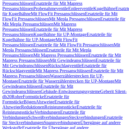
Pressanschlüssen
Ersatzteile für Mit Mapress
Pressanschlüssen
Probenahmeventile
Entleerventile
Kugelhähne
Ersatzt
für Kugelhähne
Mit FlowFit Pressanschlüssen
Ersatzteile für Mit
FlowFit Pressanschlüssen
Mit Mepla Pressanschlüssen
Ersatzteile für
Mit Mepla Pressanschlüssen
Mit Mapress
Pressanschlüssen
Ersatzteile für Mit Mapress
Pressanschlüssen
Kugelhähne für UP-Montage
Ersatzteile für
Kugelhähne für UP-Montage
Mit FlowFit
Pressanschlüssen
Ersatzteile für Mit FlowFit Pressanschlüssen
Mit
Mepla Pressanschlüssen
Ersatzteile für Mit Mepla
Pressanschlüssen
Mit Mapress Pressanschlüssen
Ersatzteile für Mit
Mapress Pressanschlüssen
Mit Gewindeanschlüssen
Ersatzteile für
Mit Gewindeanschlüssen
Rückschlagventile
Ersatzteile für
Rückschlagventile
Mit Mapress Pressanschlüssen
Ersatzteile für Mit
Mapress Pressanschlüssen
Wasserzählerstrecken für UP-
Montage
Ersatzteile für Wasserzählerstrecken für UP-Montage
Mit
Gewindeanschlüssen
Ersatzteile für Mit
Gewindeanschlüssen
Gebäude-Entwässerungssysteme
Geberit Silent-
db20
Rohre
Formstücke
Ersatzteile für
Formstücke
Bögen
Abzweige
Ersatzteile für
Abzweige
Reduktionen
Reinigungsstücke
Ersatzteile für
Reinigungsstücke
Verbindungen
Ersatzteile für
Verbindungen
Schweißverbindungen
Steckverbindungen
Ersatzteile
für Steckverbindungen
Spannverbindungen
Übergänge auf andere
Werkstoffe
Ersatzteile für Übergänge auf andere