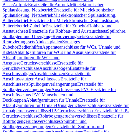
Basic
Aufputz
Ersatzteile für Aufputz
Mit elektronischer
Spülauslösung, Netzbetrieb
Ersatzteile für Mit elektronischer
Spülauslösung, Netzbetrieb
Mit elektronischer Spülauslösung,
Batteriebetrieb
Ersatzteile für Mit elektronischer Spülauslösung,
Batteriebetrieb
Zubehör
Ersatzteile für Zubehör
Rohbau- und
Austauschsets
Ersatzteile für Rohbau- und Austauschsets
Spülrohre,
Spülbögen und Übergänge
Renovierungssets
Ersatzteile für
Renovierungssets
Abdeckplatten
Sonstiges
Zubehör
Bedienhilfen
Apparateanschlüsse für WCs, Urinale und
Bidets
Ablaufgarnituren für WCs und Ausgüsse
Ersatzteile für
Ablaufgarnituren für WCs und
Ausgüsse
Geruchsverschlüsse
Ersatzteile für
Geruchsverschlüsse
Anschlussbögen
Ersatzteile für
Anschlussbögen
Anschlussstutzen
Ersatzteile für
Anschlussstutzen
Anschlusssets
Ersatzteile für
Anschlusssets
Spülbogenverlängerungen
Ersatzteile für
Spülbogenverlängerungen
Anschlüsse aus PVC
Ersatzteile für
Anschlüsse aus PVC
Manschetten und
Deckkappen
Ablaufgarnituren für Urinale
Ersatzteile für
Ablaufgarnituren für Urinale
Urinalgeruchsverschlüsse
Ersatzteile für
Urinalgeruchsverschlüsse
UP-Geruchsverschlüsse
Ersatzteile für UP-
Geruchsverschlüsse
Rohrbogengeruchsverschlüsses
Ersatzteile für
Rohrbogengeruchsverschlüsses
Spülrohr- und
Spülbogenverlängerungen
Ersatzteile für Spülrohr- und
Spülbogenverlängerungen
Anschlussstutzen
Ersatzteile für