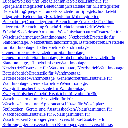
Zubehör
Spiegel und Spiegelschränke
Spiegel
Ersatzteile für
Spiegel
Mit integrierter Beleuchtung
Ersatzteile für Mit integrierter
Beleuchtung
Spiegelschränke
Ersatzteile für Spiegelschränke
Mit
integrierter Beleuchtung
Ersatzteile für Mit integrierter
Beleuchtung
Ohne integrierte Beleuchtung
Ersatzteile für Ohne
integrierte Beleuchtung
Zubehör
Lichtelemente
Griffe
Weiteres
Zubehör
Steckdosen
Armaturen
Waschtischarmaturen
Ersatzteile für
Waschtischarmaturen
Standmontage, Netzbetrieb
Ersatzteile für
Standmontage, Netzbetrieb
Standmontage, Batteriebetrieb
Ersatzteile
für Standmontage, Batteriebetrieb
Standmontage,
Generatorbetrieb
Ersatzteile für Standmontage,
Generatorbetrieb
Standmontage, Einhebelmischer
Ersatzteile für
Standmontage, Einhebelmischer
Wandmontage,
Netzbetrieb
Ersatzteile für Wandmontage, Netzbetrieb
Wandmontage,
Batteriebetrieb
Ersatzteile für Wandmontage,
Batteriebetrieb
Wandmontage, Generatorbetrieb
Ersatzteile für
Wandmontage, Generatorbetrieb
Wandmontage,
Zweigriffmischer
Ersatzteile für Wandmontage,
Zweigriffmischer
Zubehör
Ersatzteile für Zubehör
Für
Waschtischarmaturen
Ersatzteile für Für
Waschtischarmaturen
Apparateanschlüsse für Waschplatz,
Spülbecken, Geräte und Ausgussbecken
Ablaufgarnituren für
Waschbecken
Ersatzteile für Ablaufgarnituren für
Waschbecken
Rohrbogengeruchsverschlüsse
Ersatzteile für
Rohrbogengeruchsverschlüsse
Rohrbogengeruchsverschlüsse,