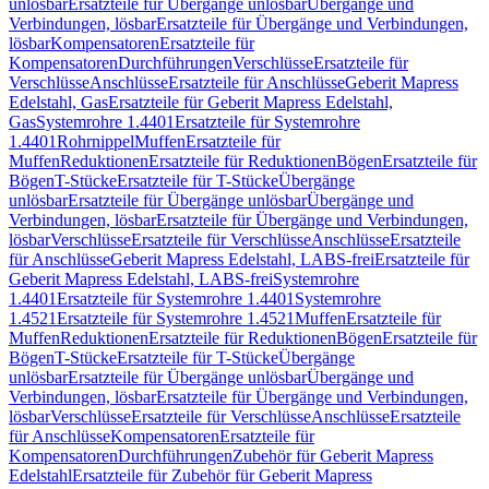
unlösbar
Ersatzteile für Übergänge unlösbar
Übergänge und
Verbindungen, lösbar
Ersatzteile für Übergänge und Verbindungen,
lösbar
Kompensatoren
Ersatzteile für
Kompensatoren
Durchführungen
Verschlüsse
Ersatzteile für
Verschlüsse
Anschlüsse
Ersatzteile für Anschlüsse
Geberit Mapress
Edelstahl, Gas
Ersatzteile für Geberit Mapress Edelstahl,
Gas
Systemrohre 1.4401
Ersatzteile für Systemrohre
1.4401
Rohrnippel
Muffen
Ersatzteile für
Muffen
Reduktionen
Ersatzteile für Reduktionen
Bögen
Ersatzteile für
Bögen
T-Stücke
Ersatzteile für T-Stücke
Übergänge
unlösbar
Ersatzteile für Übergänge unlösbar
Übergänge und
Verbindungen, lösbar
Ersatzteile für Übergänge und Verbindungen,
lösbar
Verschlüsse
Ersatzteile für Verschlüsse
Anschlüsse
Ersatzteile
für Anschlüsse
Geberit Mapress Edelstahl, LABS-frei
Ersatzteile für
Geberit Mapress Edelstahl, LABS-frei
Systemrohre
1.4401
Ersatzteile für Systemrohre 1.4401
Systemrohre
1.4521
Ersatzteile für Systemrohre 1.4521
Muffen
Ersatzteile für
Muffen
Reduktionen
Ersatzteile für Reduktionen
Bögen
Ersatzteile für
Bögen
T-Stücke
Ersatzteile für T-Stücke
Übergänge
unlösbar
Ersatzteile für Übergänge unlösbar
Übergänge und
Verbindungen, lösbar
Ersatzteile für Übergänge und Verbindungen,
lösbar
Verschlüsse
Ersatzteile für Verschlüsse
Anschlüsse
Ersatzteile
für Anschlüsse
Kompensatoren
Ersatzteile für
Kompensatoren
Durchführungen
Zubehör für Geberit Mapress
Edelstahl
Ersatzteile für Zubehör für Geberit Mapress