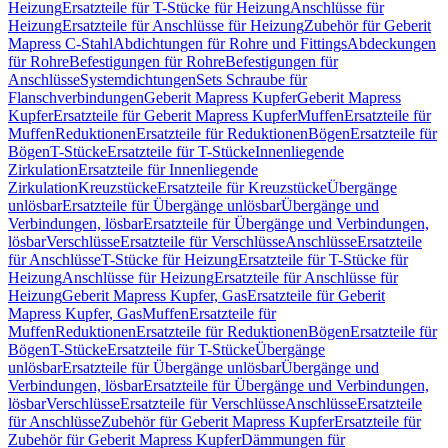
Heizung
Ersatzteile für T-Stücke für Heizung
Anschlüsse für
Heizung
Ersatzteile für Anschlüsse für Heizung
Zubehör für Geberit
Mapress C-Stahl
Abdichtungen für Rohre und Fittings
Abdeckungen
für Rohre
Befestigungen für Rohre
Befestigungen für
Anschlüsse
Systemdichtungen
Sets Schraube für
Flanschverbindungen
Geberit Mapress Kupfer
Geberit Mapress
Kupfer
Ersatzteile für Geberit Mapress Kupfer
Muffen
Ersatzteile für
Muffen
Reduktionen
Ersatzteile für Reduktionen
Bögen
Ersatzteile für
Bögen
T-Stücke
Ersatzteile für T-Stücke
Innenliegende
Zirkulation
Ersatzteile für Innenliegende
Zirkulation
Kreuzstücke
Ersatzteile für Kreuzstücke
Übergänge
unlösbar
Ersatzteile für Übergänge unlösbar
Übergänge und
Verbindungen, lösbar
Ersatzteile für Übergänge und Verbindungen,
lösbar
Verschlüsse
Ersatzteile für Verschlüsse
Anschlüsse
Ersatzteile
für Anschlüsse
T-Stücke für Heizung
Ersatzteile für T-Stücke für
Heizung
Anschlüsse für Heizung
Ersatzteile für Anschlüsse für
Heizung
Geberit Mapress Kupfer, Gas
Ersatzteile für Geberit
Mapress Kupfer, Gas
Muffen
Ersatzteile für
Muffen
Reduktionen
Ersatzteile für Reduktionen
Bögen
Ersatzteile für
Bögen
T-Stücke
Ersatzteile für T-Stücke
Übergänge
unlösbar
Ersatzteile für Übergänge unlösbar
Übergänge und
Verbindungen, lösbar
Ersatzteile für Übergänge und Verbindungen,
lösbar
Verschlüsse
Ersatzteile für Verschlüsse
Anschlüsse
Ersatzteile
für Anschlüsse
Zubehör für Geberit Mapress Kupfer
Ersatzteile für
Zubehör für Geberit Mapress Kupfer
Dämmungen für