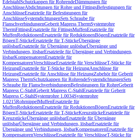
Edelstahl
Schutzkappen für Rohrende
Dämmungen für
Anschlüsse
Abdichtungen für Rohre und Fittings
Befestigungen für
Anschlüsse
Ersatzteile für Befestigungen für
Anschlüsse
Systemdichtungen
Sets Schraube für
Flanschverbindungen
Geberit Mapress Therm
Systemrohre
Therm
Fittings
Ersatzteile für Fittings
Muffen
Ersatzteile für
Muffen
Reduktionen
Ersatzteile für Reduktionen
Bögen
Ersatzteile für
Bögen
T-Stücke
Ersatzteile für T-Stücke
Übergänge
unlösbar
Ersatzteile für Übergänge unlösbar
Übergänge und
Verbindungen, lösbar
Ersatzteile für Übergänge und Verbindungen,
lösbar
Kompensatoren
Ersatzteile für
Kompensatoren
Verschlüsse
Ersatzteile für Verschlüsse
T-Stücke für
Heizung
Ersatzteile für T-Stücke für Heizung
Anschlüsse für
Heizung
Ersatzteile für Anschlüsse für Heizung
Zubehör für Geberit
Mapress Therm
Schutzkappen für Rohrende
Systemdichtungen
Sets
Schraube für Flanschverbindungen
Befestigungen für Rohre
Geberit
Mapress C-Stahl
Geberit Mapress C-Stahl
Ersatzteile für Geberit
Mapress C-Stahl
Systemrohre 1.0034
Systemrohre
1.0215
Rohrnippel
Muffen
Ersatzteile für
Muffen
Reduktionen
Ersatzteile für Reduktionen
Bögen
Ersatzteile für
Bögen
T-Stücke
Ersatzteile für T-Stücke
Kreuzstücke
Ersatzteile für
Kreuzstücke
Übergänge unlösbar
Ersatzteile für Übergänge
unlösbar
Übergänge und Verbindungen, lösbar
Ersatzteile für
Übergänge und Verbindungen, lösbar
Kompensatoren
Ersatzteile für
Kompensatoren
Verschlüsse
Ersatzteile für Verschlüsse
T-Stücke für