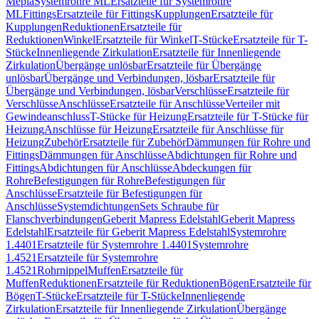
Mepla
Systemrohre ML
Ersatzteile für Systemrohre
ML
Fittings
Ersatzteile für Fittings
Kupplungen
Ersatzteile für
Kupplungen
Reduktionen
Ersatzteile für
Reduktionen
Winkel
Ersatzteile für Winkel
T-Stücke
Ersatzteile für T-
Stücke
Innenliegende Zirkulation
Ersatzteile für Innenliegende
Zirkulation
Übergänge unlösbar
Ersatzteile für Übergänge
unlösbar
Übergänge und Verbindungen, lösbar
Ersatzteile für
Übergänge und Verbindungen, lösbar
Verschlüsse
Ersatzteile für
Verschlüsse
Anschlüsse
Ersatzteile für Anschlüsse
Verteiler mit
Gewindeanschluss
T-Stücke für Heizung
Ersatzteile für T-Stücke für
Heizung
Anschlüsse für Heizung
Ersatzteile für Anschlüsse für
Heizung
Zubehör
Ersatzteile für Zubehör
Dämmungen für Rohre und
Fittings
Dämmungen für Anschlüsse
Abdichtungen für Rohre und
Fittings
Abdichtungen für Anschlüsse
Abdeckungen für
Rohre
Befestigungen für Rohre
Befestigungen für
Anschlüsse
Ersatzteile für Befestigungen für
Anschlüsse
Systemdichtungen
Sets Schraube für
Flanschverbindungen
Geberit Mapress Edelstahl
Geberit Mapress
Edelstahl
Ersatzteile für Geberit Mapress Edelstahl
Systemrohre
1.4401
Ersatzteile für Systemrohre 1.4401
Systemrohre
1.4521
Ersatzteile für Systemrohre
1.4521
Rohrnippel
Muffen
Ersatzteile für
Muffen
Reduktionen
Ersatzteile für Reduktionen
Bögen
Ersatzteile für
Bögen
T-Stücke
Ersatzteile für T-Stücke
Innenliegende
Zirkulation
Ersatzteile für Innenliegende Zirkulation
Übergänge