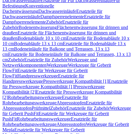
Dachwassereinläufe
Ersatzteile für Für Dachwassereinläufe
Für
Befestigung
Konventionelle
Dachentwässerung
Dachwassereinläufe
Ersatzteile für
Dachwassereinläufe
Dampfsperrenelemente
Ersatzteile für
Dampfsperrenelemente
Zubehör
Ersatzteile für
Zubehör
Bodenentwässerung
Flächenentwässerung für drinnen und
draußen
Ersatzteile für Flächenentwässerung für drinnen und
draußen
Bodenabläufe 10 x 10 cm
Ersatzteile für Bodenabläufe 10 x
10 cm
Bodenabläufe 13 x 13 cm
Ersatzteile für Bodenabläufe 13 x
13 cm
Bodeneinläufe für Balkone und Terrassen, 13 x 13
cm
Ersatzteile für Bodeneinläufe für Balkone und Terrassen, 13 x 13
cm
Zubehör
Ersatzteile für Zubehör
Werkzeuge und
Netzwerkkomponenten
Werkzeuge
Werkzeuge für Geberit
FlowFit
Ersatzteile für Werkzeuge für Geberit
FlowFit
Handpresswerkzeuge
Ersatzteile für
Handpresswerkzeuge
Presswerkzeuge Kompatibilität [1]
Ersatzteile
für Presswerkzeuge Kompatibilität [1]
Presswerkzeuge
Kompatibilität [2]
Ersatzteile für Presswerkzeuge Kompatibilität
[2]
Rohrbearbeitungswerkzeuge
Ersatzteile für
Rohrbearbeitungswerkzeuge
Abpressstopfen
Ersatzteile für
Abpressstopfen
Prüfmittel
Zubehör
Ersatzteile für Zubehör
Werkzeuge
für Geberit PushFit
Ersatzteile für Werkzeuge für Geberit
PushFit
Rohrbearbeitungswerkzeuge
Ersatzteile für
Rohrbearbeitungswerkzeuge
Abpressstopfen
Werkzeuge für Geberit
Mepla
Ersatzteile für Werkzeuge für Geberit