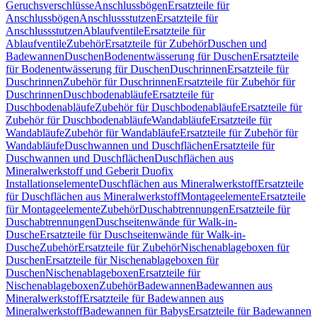
Geruchsverschlüsse
Anschlussbögen
Ersatzteile für
Anschlussbögen
Anschlussstutzen
Ersatzteile für
Anschlussstutzen
Ablaufventile
Ersatzteile für
Ablaufventile
Zubehör
Ersatzteile für Zubehör
Duschen und
Badewannen
Duschen
Bodenentwässerung für Duschen
Ersatzteile
für Bodenentwässerung für Duschen
Duschrinnen
Ersatzteile für
Duschrinnen
Zubehör für Duschrinnen
Ersatzteile für Zubehör für
Duschrinnen
Duschbodenabläufe
Ersatzteile für
Duschbodenabläufe
Zubehör für Duschbodenabläufe
Ersatzteile für
Zubehör für Duschbodenabläufe
Wandabläufe
Ersatzteile für
Wandabläufe
Zubehör für Wandabläufe
Ersatzteile für Zubehör für
Wandabläufe
Duschwannen und Duschflächen
Ersatzteile für
Duschwannen und Duschflächen
Duschflächen aus
Mineralwerkstoff und Geberit Duofix
Installationselemente
Duschflächen aus Mineralwerkstoff
Ersatzteile
für Duschflächen aus Mineralwerkstoff
Montageelemente
Ersatzteile
für Montageelemente
Zubehör
Duschabtrennungen
Ersatzteile für
Duschabtrennungen
Duschseitenwände für Walk-in-
Dusche
Ersatzteile für Duschseitenwände für Walk-in-
Dusche
Zubehör
Ersatzteile für Zubehör
Nischenablageboxen für
Duschen
Ersatzteile für Nischenablageboxen für
Duschen
Nischenablageboxen
Ersatzteile für
Nischenablageboxen
Zubehör
Badewannen
Badewannen aus
Mineralwerkstoff
Ersatzteile für Badewannen aus
Mineralwerkstoff
Badewannen für Babys
Ersatzteile für Badewannen