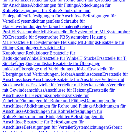
für Anschlüsse
Abdichtungen für Fittings
Abdeckungen für
Rohre
Befestigungen für Rohre
Schutzrohre und
Einlegehilfen
Befestigungen für Anschlüsse
Befestigungen für
Verteiler
Systemdichtungen
Sets Schraube für
Flanschverbindungen
Verbrauchsmaterial
Geberit
PushFit
Systemrohre ML
Ersatzteile für Systemrohre ML
Systemrohre
PB
Ersatzteile für Systemrohre PB
Systemrohre Heizung
ML
Ersatzteile für Systemrohre Heizung ML
Fittings
Ersatzteile für
Fittings
Kupplungen
Ersatzteile für
Kupplungen
Reduktionen
Ersatzteile für
Reduktionen
Winkel
Ersatzteile für Winkel
T-Stücke
Ersatzteile für T-
Stücke
Übergänge unlösbar
Ersatzteile für Übergänge
unlösbar
Übergänge und Verbindungen, lösbar
Ersatzteile für
Übergänge und Verbindungen, lösbar
Anschlussdosen
Ersatzteile für
Anschlussdosen
Anschlüsse
Ersatzteile für Anschlüsse
Verteiler mit
Steckanschluss
Ersatzteile für Verteiler mit Steckanschluss
Verteiler
mit Gewindeanschluss
Anschlüsse für Heizung
Ersatzteile für
Anschlüsse für Heizung
Zubehör
Ersatzteile für
Zubehör
Dämmungen für Rohre und Fittings
Dämmungen für
Anschlüsse
Abdichtungen für Rohre und Fittings
Abdichtungen für
Anschlüsse
Abdeckungen für Rohre
Befestigungen für
Rohre
Schutzrohre und Einlegehilfen
Befestigungen für
Anschlüsse
Ersatzteile für Befestigungen für
Anschlüsse
Befestigungen für Verteiler
Systemdichtungen
Geberit