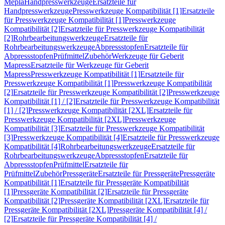
Mepla
Handpresswerkzeuge
Ersatzteile für
Handpresswerkzeuge
Presswerkzeuge Kompatibilität [1]
Ersatzteile
für Presswerkzeuge Kompatibilität [1]
Presswerkzeuge
Kompatibilität [2]
Ersatzteile für Presswerkzeuge Kompatibilität
[2]
Rohrbearbeitungswerkzeuge
Ersatzteile für
Rohrbearbeitungswerkzeuge
Abpressstopfen
Ersatzteile für
Abpressstopfen
Prüfmittel
Zubehör
Werkzeuge für Geberit
Mapress
Ersatzteile für Werkzeuge für Geberit
Mapress
Presswerkzeuge Kompatibilität [1]
Ersatzteile für
Presswerkzeuge Kompatibilität [1]
Presswerkzeuge Kompatibilität
[2]
Ersatzteile für Presswerkzeuge Kompatibilität [2]
Presswerkzeuge
Kompatibilität [1] / [2]
Ersatzteile für Presswerkzeuge Kompatibilität
[1] / [2]
Presswerkzeuge Kompatibilität [2XL]
Ersatzteile für
Presswerkzeuge Kompatibilität [2XL]
Presswerkzeuge
Kompatibilität [3]
Ersatzteile für Presswerkzeuge Kompatibilität
[3]
Presswerkzeuge Kompatibilität [4]
Ersatzteile für Presswerkzeuge
Kompatibilität [4]
Rohrbearbeitungswerkzeuge
Ersatzteile für
Rohrbearbeitungswerkzeuge
Abpressstopfen
Ersatzteile für
Abpressstopfen
Prüfmittel
Ersatzteile für
Prüfmittel
Zubehör
Pressgeräte
Ersatzteile für Pressgeräte
Pressgeräte
Kompatibilität [1]
Ersatzteile für Pressgeräte Kompatibilität
[1]
Pressgeräte Kompatibilität [2]
Ersatzteile für Pressgeräte
Kompatibilität [2]
Pressgeräte Kompatibilität [2XL]
Ersatzteile für
Pressgeräte Kompatibilität [2XL]
Pressgeräte Kompatibilität [4] /
[2]
Ersatzteile für Pressgeräte Kompatibilität [4] /