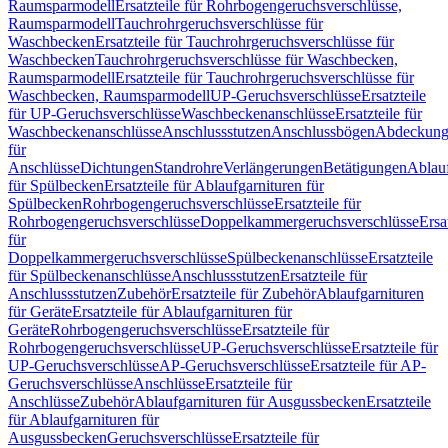
Raumsparmodell
Ersatzteile für Rohrbogengeruchsverschlüsse,
Raumsparmodell
Tauchrohrgeruchsverschlüsse für
Waschbecken
Ersatzteile für Tauchrohrgeruchsverschlüsse für
Waschbecken
Tauchrohrgeruchsverschlüsse für Waschbecken,
Raumsparmodell
Ersatzteile für Tauchrohrgeruchsverschlüsse für
Waschbecken, Raumsparmodell
UP-Geruchsverschlüsse
Ersatzteile
für UP-Geruchsverschlüsse
Waschbeckenanschlüsse
Ersatzteile für
Waschbeckenanschlüsse
Anschlussstutzen
Anschlussbögen
Abdeckung
für
Anschlüsse
Dichtungen
Standrohre
Verlängerungen
Betätigungen
Ablauf
für Spülbecken
Ersatzteile für Ablaufgarnituren für
Spülbecken
Rohrbogengeruchsverschlüsse
Ersatzteile für
Rohrbogengeruchsverschlüsse
Doppelkammergeruchsverschlüsse
Ersa
für
Doppelkammergeruchsverschlüsse
Spülbeckenanschlüsse
Ersatzteile
für Spülbeckenanschlüsse
Anschlussstutzen
Ersatzteile für
Anschlussstutzen
Zubehör
Ersatzteile für Zubehör
Ablaufgarnituren
für Geräte
Ersatzteile für Ablaufgarnituren für
Geräte
Rohrbogengeruchsverschlüsse
Ersatzteile für
Rohrbogengeruchsverschlüsse
UP-Geruchsverschlüsse
Ersatzteile für
UP-Geruchsverschlüsse
AP-Geruchsverschlüsse
Ersatzteile für AP-
Geruchsverschlüsse
Anschlüsse
Ersatzteile für
Anschlüsse
Zubehör
Ablaufgarnituren für Ausgussbecken
Ersatzteile
für Ablaufgarnituren für
Ausgussbecken
Geruchsverschlüsse
Ersatzteile für