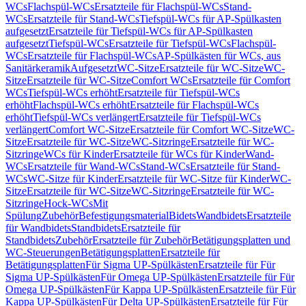
WCs
Flachspül-WCs
Ersatzteile für Flachspül-WCs
Stand-
WCs
Ersatzteile für Stand-WCs
Tiefspül-WCs für AP-Spülkasten
aufgesetzt
Ersatzteile für Tiefspül-WCs für AP-Spülkasten
aufgesetzt
Tiefspül-WCs
Ersatzteile für Tiefspül-WCs
Flachspül-
WCs
Ersatzteile für Flachspül-WCs
AP-Spülkästen für WCs, aus
Sanitärkeramik
Aufgesetzt
WC-Sitze
Ersatzteile für WC-Sitze
WC-
Sitze
Ersatzteile für WC-Sitze
Comfort WCs
Ersatzteile für Comfort
WCs
Tiefspül-WCs erhöht
Ersatzteile für Tiefspül-WCs
erhöht
Flachspül-WCs erhöht
Ersatzteile für Flachspül-WCs
erhöht
Tiefspül-WCs verlängert
Ersatzteile für Tiefspül-WCs
verlängert
Comfort WC-Sitze
Ersatzteile für Comfort WC-Sitze
WC-
Sitze
Ersatzteile für WC-Sitze
WC-Sitzringe
Ersatzteile für WC-
Sitzringe
WCs für Kinder
Ersatzteile für WCs für Kinder
Wand-
WCs
Ersatzteile für Wand-WCs
Stand-WCs
Ersatzteile für Stand-
WCs
WC-Sitze für Kinder
Ersatzteile für WC-Sitze für Kinder
WC-
Sitze
Ersatzteile für WC-Sitze
WC-Sitzringe
Ersatzteile für WC-
Sitzringe
Hock-WCs
Mit
Spülung
Zubehör
Befestigungsmaterial
Bidets
Wandbidets
Ersatzteile
für Wandbidets
Standbidets
Ersatzteile für
Standbidets
Zubehör
Ersatzteile für Zubehör
Betätigungsplatten und
WC-Steuerungen
Betätigungsplatten
Ersatzteile für
Betätigungsplatten
Für Sigma UP-Spülkästen
Ersatzteile für Für
Sigma UP-Spülkästen
Für Omega UP-Spülkästen
Ersatzteile für Für
Omega UP-Spülkästen
Für Kappa UP-Spülkästen
Ersatzteile für Für
Kappa UP-Spülkästen
Für Delta UP-Spülkästen
Ersatzteile für Für