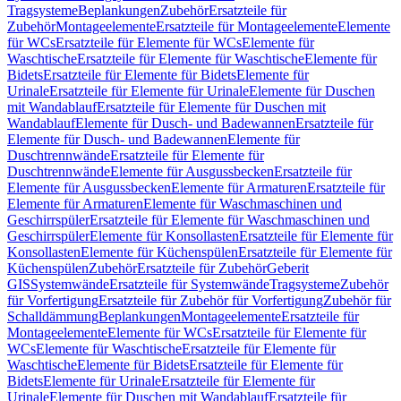
Tragsysteme
Beplankungen
Zubehör
Ersatzteile für
Zubehör
Montageelemente
Ersatzteile für Montageelemente
Elemente
für WCs
Ersatzteile für Elemente für WCs
Elemente für
Waschtische
Ersatzteile für Elemente für Waschtische
Elemente für
Bidets
Ersatzteile für Elemente für Bidets
Elemente für
Urinale
Ersatzteile für Elemente für Urinale
Elemente für Duschen
mit Wandablauf
Ersatzteile für Elemente für Duschen mit
Wandablauf
Elemente für Dusch- und Badewannen
Ersatzteile für
Elemente für Dusch- und Badewannen
Elemente für
Duschtrennwände
Ersatzteile für Elemente für
Duschtrennwände
Elemente für Ausgussbecken
Ersatzteile für
Elemente für Ausgussbecken
Elemente für Armaturen
Ersatzteile für
Elemente für Armaturen
Elemente für Waschmaschinen und
Geschirrspüler
Ersatzteile für Elemente für Waschmaschinen und
Geschirrspüler
Elemente für Konsollasten
Ersatzteile für Elemente für
Konsollasten
Elemente für Küchenspülen
Ersatzteile für Elemente für
Küchenspülen
Zubehör
Ersatzteile für Zubehör
Geberit
GIS
Systemwände
Ersatzteile für Systemwände
Tragsysteme
Zubehör
für Vorfertigung
Ersatzteile für Zubehör für Vorfertigung
Zubehör für
Schalldämmung
Beplankungen
Montageelemente
Ersatzteile für
Montageelemente
Elemente für WCs
Ersatzteile für Elemente für
WCs
Elemente für Waschtische
Ersatzteile für Elemente für
Waschtische
Elemente für Bidets
Ersatzteile für Elemente für
Bidets
Elemente für Urinale
Ersatzteile für Elemente für
Urinale
Elemente für Duschen mit Wandablauf
Ersatzteile für