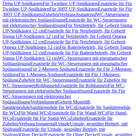
Delta UP-Spülkästen
Für Twinline UP-Spülkästen
Ersatzteile für Für
Twinline UP-Spülkästen
Für 300T UP-Spülkästen
Ersatzteile für Für
300T UP-Spülkästen
Zubehör
Verbrauchsmaterial
WC-Steuerungen
mit elektronischer Spülauslösung
Ersatzteile für WC-Steuerungen
mit elektronischer Spülauslösung
Für Netzbetrieb, für Geberit Sigma
UP-Spülkästen 12 cm
Ersatzteile für Für Netzbetrieb, für Geberit
Sigma UP-Spülkästen 12 cm
Für Netzbetrieb, für Geberit Omega
UP-Spülkästen 12 cm
Ersatzteile für Für Netzbetrieb, für Geberit
Omega UP-Spülkästen 12 cm
Für Batteriebetrieb, für Geberit Sigma
UP-Spülkästen 12 cm
Ersatzteile für Für Batteriebetrieb, für Geberit
Sigma UP-Spülkästen 12 cm
WC-Steuerungen mit pneumatischer
Spülauslösung
Ersatzteile für WC-Steuerungen mit pneumatischer
Spülauslösung
Für 2-Mengen-Spülung
Ersatzteile für Für 2-Mengen-
Spülung
Für 1-Mengen-Spülung
Ersatzteile für Für 1-Mengen-
Spülung
Zubehör für WC-Steuerungen
Ersatzteile für Zubehör für
WC-Steuerungen
Rohbausets
Ersatzteile für Rohbausets
Für WC-
Steuerungen mit elektronischer Spülauslösung
Ersatzteile für Für
WC-Steuerungen mit elektronischer
Spülauslösung
Verbindungen
Geberit Monolith
Sanitärmodule
Sanitärmodule für WCs
Ersatzteile für Sanitärmodule
für WCs
Für Wand-WCs
Ersatzteile für Für Wand-WCs
Für Stand-
WCs
Ersatzteile für Für Stand-WCs
Zubehör
Ersatzteile für
Zubehör
Verbrauchsmaterial
Urinale
Urinale, gespülter Betrieb, mit
Spülrand
Ersatzteile für Urinale, gespülter Betrieb, mit
Spülrand
Ohne Deckel
Ersatzteile für Ohne Deckel
Urinale, gespülter