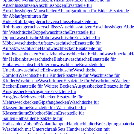
Anschlussstutzen
Anschlussbögen
Ersatzteile für
Anschlussbögen
Manschetten
Ablaufgarnituren für Bidets
Ersatzteile
für Ablaufgarnituren für
Bidets
Rohrbogengeruchsverschlüsse
Ersatzteile für
Rohrbogengeruchsverschlüsse
Anschlussstutzen
Anschlussbögen
Abde
für Waschtische
Doppelwaschtische
Ersatzteile für
Doppelwaschtische
Möbelwaschtische
Ersatzteile für
Möbelwaschtische
Aufsatzwaschtische
Ersatzteile für
Aufsatzwaschtische
Handwaschbecken
Ersatzteile für
Handwaschbecken
Aufsatzhandwaschbecken
Eckhandwaschbecken
H
für Halbeinbauwaschtische
Einbauwaschtische
Ersatzteile für
Einbauwaschtische
Unterbauwaschtische
Ersatzteile für
Unterbauwaschtische
Eckwaschtische
Waschtische
Comfort
Waschtische für Kinder
Ersatzteile für Waschtische für
Kinder
Waschtische
Waschrinnen
Ersatzteile für Waschrinnen
Weitere
Becken
Ersatzteile für Weitere Becken
Ausgussbecken
Ersatzteile für
Ausgussbecken
Ausgüsse
Ersatzteile für
Ausgüsse
Mehrzweckbecken
Ersatzteile für
Mehrzweckbecken
Gipsfangbecken
Waschtische für
Klassenräume
Ersatzteile für Waschtische für
Klassenräume
Zubehör
Säulen
Ersatzteile für
Säulen
Halbsäulen
Ersatzteile für
Halbsäulen
Zubehör
Ablaufkappen
Handtuchhalter
Befestigungsmateria
Waschtisch mit Unterschrank
Sets Handwaschbecken mit