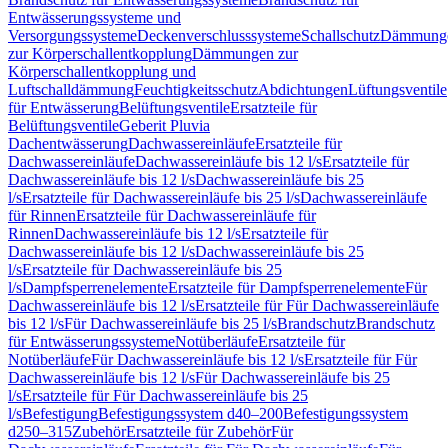
Entwässerungssysteme und
Versorgungssysteme
Deckenverschlusssysteme
Schallschutz
Dämmung
zur Körperschallentkopplung
Dämmungen zur
Körperschallentkopplung und
Luftschalldämmung
Feuchtigkeitsschutz
Abdichtungen
Lüftungsventile
für Entwässerung
Belüftungsventile
Ersatzteile für
Belüftungsventile
Geberit Pluvia
Dachentwässerung
Dachwassereinläufe
Ersatzteile für
Dachwassereinläufe
Dachwassereinläufe bis 12 l/s
Ersatzteile für
Dachwassereinläufe bis 12 l/s
Dachwassereinläufe bis 25
l/s
Ersatzteile für Dachwassereinläufe bis 25 l/s
Dachwassereinläufe
für Rinnen
Ersatzteile für Dachwassereinläufe für
Rinnen
Dachwassereinläufe bis 12 l/s
Ersatzteile für
Dachwassereinläufe bis 12 l/s
Dachwassereinläufe bis 25
l/s
Ersatzteile für Dachwassereinläufe bis 25
l/s
Dampfsperrenelemente
Ersatzteile für Dampfsperrenelemente
Für
Dachwassereinläufe bis 12 l/s
Ersatzteile für Für Dachwassereinläufe
bis 12 l/s
Für Dachwassereinläufe bis 25 l/s
Brandschutz
Brandschutz
für Entwässerungssysteme
Notüberläufe
Ersatzteile für
Notüberläufe
Für Dachwassereinläufe bis 12 l/s
Ersatzteile für Für
Dachwassereinläufe bis 12 l/s
Für Dachwassereinläufe bis 25
l/s
Ersatzteile für Für Dachwassereinläufe bis 25
l/s
Befestigung
Befestigungssystem d40–200
Befestigungssystem
d250–315
Zubehör
Ersatzteile für Zubehör
Für