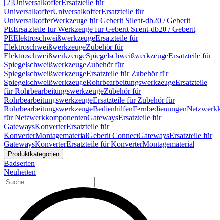
[2]
Universalkoffer
Ersatzteile für
Universalkoffer
Universalkoffer
Ersatzteile für
Universalkoffer
Werkzeuge für Geberit Silent-db20 / Geberit
PE
Ersatzteile für Werkzeuge für Geberit Silent-db20 / Geberit
PE
Elektroschweißwerkzeuge
Ersatzteile für
Elektroschweißwerkzeuge
Zubehör für
Elektroschweißwerkzeuge
Spiegelschweißwerkzeuge
Ersatzteile für
Spiegelschweißwerkzeuge
Zubehör für
Spiegelschweißwerkzeuge
Ersatzteile für Zubehör für
Spiegelschweißwerkzeuge
Rohrbearbeitungswerkzeuge
Ersatzteile
für Rohrbearbeitungswerkzeuge
Zubehör für
Rohrbearbeitungswerkzeuge
Ersatzteile für Zubehör für
Rohrbearbeitungswerkzeuge
Bedienhilfen
Fernbedienungen
Netzwerk
für Netzwerkkomponenten
Gateways
Ersatzteile für
Gateways
Konverter
Ersatzteile für
Konverter
Montagematerial
Geberit Connect
Gateways
Ersatzteile für
Gateways
Konverter
Ersatzteile für Konverter
Montagematerial
Produktkategorien
Badserien
Neuheiten