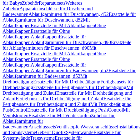
für Babys
Zubehör
Reparatursets
Weiteres
Zubehör
Apparateanschlüsse für Duschen und
Badewannen
Ablaufgarnituren für Duschwannen, d52
Ersatzteile für
Ablaufgarnituren für Duschwannen, d52
Mit
Ablaufkappen
Ersatzteile für Mit Ablaufkappen
Ohne
Ablaufkappen
Ersatzteile für Ohne
Ablaufkappen
Ablaufkappen
Ersatzteile für
Ablaufkappen
Ablaufgarnituren für Duschwannen, d90
Ersatzteile
für Ablaufgarnituren für Duschwannen, d90
Mit
Ablaufkappen
Ersatzteile für Mit Ablaufkappen
Ohne
Ablaufkappen
Ersatzteile für Ohne
Ablaufkappen
Ablaufkappen
Ersatzteile für
Ablaufkappen
Ablaufgarnituren für Badewannen, d52
Ersatzteile für
Ablaufgarnituren für Badewannen, d52
Mit
Drehbetätigung
Ersatzteile für Mit Drehbetätigung
Fertigbausets für
Drehbetätigung
Ersatzteile für Fertigbausets für Drehbetätigung
Mit
Drehbetätigung und Zulauf
Ersatzteile für Mit Drehbetätigung und
Zulauf
Fertigbausets für Drehbetätigung und Zulauf
Ersatzteile für
Fertigbausets für Drehbetätigung und Zulauf
Mit Druckbetätigung
PushControl
Ersatzteile für Mit Druckbetätigung PushControl
Mit
Ventilstopfen
Ersatzteile für Mit Ventilstopfen
Zubehör für
Ablaufgarnituren für
Badewannen
Anschlusssets
Ventilstopfen
Wasseranschlüsse
Installation
und Spülsysteme
Geberit Duofix
Systemwände
Ersatzteile für
Systemwände
Tragsysteme
Ersatzteile für