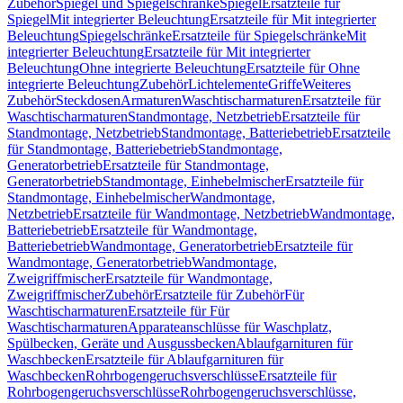
Zubehör
Spiegel und Spiegelschränke
Spiegel
Ersatzteile für
Spiegel
Mit integrierter Beleuchtung
Ersatzteile für Mit integrierter
Beleuchtung
Spiegelschränke
Ersatzteile für Spiegelschränke
Mit
integrierter Beleuchtung
Ersatzteile für Mit integrierter
Beleuchtung
Ohne integrierte Beleuchtung
Ersatzteile für Ohne
integrierte Beleuchtung
Zubehör
Lichtelemente
Griffe
Weiteres
Zubehör
Steckdosen
Armaturen
Waschtischarmaturen
Ersatzteile für
Waschtischarmaturen
Standmontage, Netzbetrieb
Ersatzteile für
Standmontage, Netzbetrieb
Standmontage, Batteriebetrieb
Ersatzteile
für Standmontage, Batteriebetrieb
Standmontage,
Generatorbetrieb
Ersatzteile für Standmontage,
Generatorbetrieb
Standmontage, Einhebelmischer
Ersatzteile für
Standmontage, Einhebelmischer
Wandmontage,
Netzbetrieb
Ersatzteile für Wandmontage, Netzbetrieb
Wandmontage,
Batteriebetrieb
Ersatzteile für Wandmontage,
Batteriebetrieb
Wandmontage, Generatorbetrieb
Ersatzteile für
Wandmontage, Generatorbetrieb
Wandmontage,
Zweigriffmischer
Ersatzteile für Wandmontage,
Zweigriffmischer
Zubehör
Ersatzteile für Zubehör
Für
Waschtischarmaturen
Ersatzteile für Für
Waschtischarmaturen
Apparateanschlüsse für Waschplatz,
Spülbecken, Geräte und Ausgussbecken
Ablaufgarnituren für
Waschbecken
Ersatzteile für Ablaufgarnituren für
Waschbecken
Rohrbogengeruchsverschlüsse
Ersatzteile für
Rohrbogengeruchsverschlüsse
Rohrbogengeruchsverschlüsse,