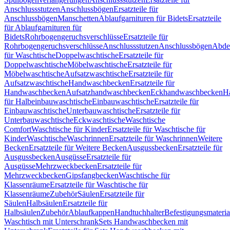
Anschlussstutzen
Anschlussbögen
Ersatzteile für
Anschlussbögen
Manschetten
Ablaufgarnituren für Bidets
Ersatzteile
für Ablaufgarnituren für
Bidets
Rohrbogengeruchsverschlüsse
Ersatzteile für
Rohrbogengeruchsverschlüsse
Anschlussstutzen
Anschlussbögen
Abde
für Waschtische
Doppelwaschtische
Ersatzteile für
Doppelwaschtische
Möbelwaschtische
Ersatzteile für
Möbelwaschtische
Aufsatzwaschtische
Ersatzteile für
Aufsatzwaschtische
Handwaschbecken
Ersatzteile für
Handwaschbecken
Aufsatzhandwaschbecken
Eckhandwaschbecken
H
für Halbeinbauwaschtische
Einbauwaschtische
Ersatzteile für
Einbauwaschtische
Unterbauwaschtische
Ersatzteile für
Unterbauwaschtische
Eckwaschtische
Waschtische
Comfort
Waschtische für Kinder
Ersatzteile für Waschtische für
Kinder
Waschtische
Waschrinnen
Ersatzteile für Waschrinnen
Weitere
Becken
Ersatzteile für Weitere Becken
Ausgussbecken
Ersatzteile für
Ausgussbecken
Ausgüsse
Ersatzteile für
Ausgüsse
Mehrzweckbecken
Ersatzteile für
Mehrzweckbecken
Gipsfangbecken
Waschtische für
Klassenräume
Ersatzteile für Waschtische für
Klassenräume
Zubehör
Säulen
Ersatzteile für
Säulen
Halbsäulen
Ersatzteile für
Halbsäulen
Zubehör
Ablaufkappen
Handtuchhalter
Befestigungsmateria
Waschtisch mit Unterschrank
Sets Handwaschbecken mit