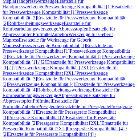
Mepla
Handpresswerkzeuge
Ersatzteile für
Handpresswerkzeuge
Presswerkzeuge Kompatibilität [1]
Ersatzteile
für Presswerkzeuge Kompatibilität [1]
Presswerkzeuge
Kompatibilität [2]
Ersatzteile für Presswerkzeuge Kompatibilität
[2]
Rohrbearbeitungswerkzeuge
Ersatzteile für
Rohrbearbeitungswerkzeuge
Abpressstopfen
Ersatzteile für
Abpressstopfen
Prüfmittel
Zubehör
Werkzeuge für Geberit
Mapress
Ersatzteile für Werkzeuge für Geberit
Mapress
Presswerkzeuge Kompatibilität [1]
Ersatzteile für
Presswerkzeuge Kompatibilität [1]
Presswerkzeuge Kompatibilität
[2]
Ersatzteile für Presswerkzeuge Kompatibilität [2]
Presswerkzeuge
Kompatibilität [1] / [2]
Ersatzteile für Presswerkzeuge Kompatibilität
[1] / [2]
Presswerkzeuge Kompatibilität [2XL]
Ersatzteile für
Presswerkzeuge Kompatibilität [2XL]
Presswerkzeuge
Kompatibilität [3]
Ersatzteile für Presswerkzeuge Kompatibilität
[3]
Presswerkzeuge Kompatibilität [4]
Ersatzteile für Presswerkzeuge
Kompatibilität [4]
Rohrbearbeitungswerkzeuge
Ersatzteile für
Rohrbearbeitungswerkzeuge
Abpressstopfen
Ersatzteile für
Abpressstopfen
Prüfmittel
Ersatzteile für
Prüfmittel
Zubehör
Pressgeräte
Ersatzteile für Pressgeräte
Pressgeräte
Kompatibilität [1]
Ersatzteile für Pressgeräte Kompatibilität
[1]
Pressgeräte Kompatibilität [2]
Ersatzteile für Pressgeräte
Kompatibilität [2]
Pressgeräte Kompatibilität [2XL]
Ersatzteile für
Pressgeräte Kompatibilität [2XL]
Pressgeräte Kompatibilität [4] /
[2]
Ersatzteile für Pressgeräte Kompatibilität [4] /