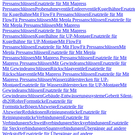
Pressanschlüssen
Ersatzteile für Mit Mapress
Pressanschlüssen
Probenahmeventile
Entleerventile
Kugelhähne
Ersatzt
für Kugelhähne
Mit FlowFit Pressanschlüssen
Ersatzteile für Mit
FlowFit Pressanschlüssen
Mit Mepla Pressanschlüssen
Ersatzteile für
Mit Mepla Pressanschlüssen
Mit Mapress
Pressanschlüssen
Ersatzteile für Mit Mapress
Pressanschlüssen
Kugelhähne für UP-Montage
Ersatzteile für
Kugelhähne für UP-Montage
Mit FlowFit
Pressanschlüssen
Ersatzteile für Mit FlowFit Pressanschlüssen
Mit
Mepla Pressanschlüssen
Ersatzteile für Mit Mepla
Pressanschlüssen
Mit Mapress Pressanschlüssen
Ersatzteile für Mit
Mapress Pressanschlüssen
Mit Gewindeanschlüssen
Ersatzteile für
Mit Gewindeanschlüssen
Rückschlagventile
Ersatzteile für
Rückschlagventile
Mit Mapress Pressanschlüssen
Ersatzteile für Mit
Mapress Pressanschlüssen
Wasserzählerstrecken für UP-
Montage
Ersatzteile für Wasserzählerstrecken für UP-Montage
Mit
Gewindeanschlüssen
Ersatzteile für Mit
Gewindeanschlüssen
Gebäude-Entwässerungssysteme
Geberit Silent-
db20
Rohre
Formstücke
Ersatzteile für
Formstücke
Bögen
Abzweige
Ersatzteile für
Abzweige
Reduktionen
Reinigungsstücke
Ersatzteile für
Reinigungsstücke
Verbindungen
Ersatzteile für
Verbindungen
Schweißverbindungen
Steckverbindungen
Ersatzteile
für Steckverbindungen
Spannverbindungen
Übergänge auf andere
Werkstoffe
Ersatzteile für Übergänge auf andere