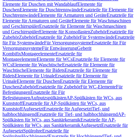
Elemente für Duschen mit Wandablauf
Elemente für
Duschen
Elemente für Duschtrennwände
Ersatzteile für Elemente für
Duschtrennwände
Elemente für Armaturen und Geräte
Ersatzteile für
Elemente für Armaturen und Geräte
Elemente für Waschmaschinen
und Geschirrspüler
Ersatzteile für Elemente für Waschmaschinen
und Geschirrspüler
Elemente für Konsollasten
Zubehör
Ersatzteile für
Zubehör
Zubehör
Ersatzteile für Zubehör
Für Systemwände
Ersatzteile
für Für Systemwände
Für Versorgungssysteme
Ersatzteile für Für
Versorgungssysteme
Für Entwässerung
Geberit
Kombifix
Montageelemente
Ersatzteile für
Montageelemente
Elemente für WCs
Ersatzteile für Elemente für
WCs
Elemente für Waschtische
Ersatzteile für Elemente für
Waschtische
Elemente für Bidets
Ersatzteile für Elemente für
Bidets
Elemente für Urinale
Ersatzteile für Elemente für
Urinale
Elemente für Duschen
Ersatzteile für Elemente für
Duschen
Zubehör
Ersatzteile für Zubehör
Für WC-Elemente
Für
Befestigungen
Ersatzteile für Für
Befestigungen
Aufputzspülkästen
AP-Spülkästen für WCs, aus
Kunststoff
Ersatzteile für AP-Spülkästen für WCs, aus
Kunststoff
Aufgesetzt
Ersatzteile für Aufgesetzt
Tief- und
halbhochhängend
Ersatzteile für Tief- und halbhochhängend
AP-
Spülkästen für WCs, aus Sanitärkeramik
Ersatzteile für AP-
Spülkästen für WCs, aus Sanitärkeramik
Aufgesetzt
Ersatzteile für
Aufgesetzt
Spülrohre
Ersatzteile für
Spülrohre
Hochhängend
Ersatzteile für Hochhängend
Tief- und