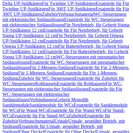
Delta UP-Spülkästen
Für Twinline UP-Spülkästen
Ersatzteile für Für
Twinline UP-Spülkästen
Für 300T UP-Spülkästen
Ersatzteile für Für
300T UP-Spülkästen
Zubehör
Verbrauchsmaterial
WC-Steuerungen
mit elektronischer Spülauslösung
Ersatzteile für WC-Steuerungen
mit elektronischer Spülauslösung
Für Netzbetrieb, für Geberit Sigma
UP-Spülkästen 12 cm
Ersatzteile für Für Netzbetrieb, für Geberit
Sigma UP-Spülkästen 12 cm
Für Netzbetrieb, für Geberit Omega
UP-Spülkästen 12 cm
Ersatzteile für Für Netzbetrieb, für Geberit
Omega UP-Spülkästen 12 cm
Für Batteriebetrieb, für Geberit Sigma
UP-Spülkästen 12 cm
Ersatzteile für Für Batteriebetrieb, für Geberit
Sigma UP-Spülkästen 12 cm
WC-Steuerungen mit pneumatischer
Spülauslösung
Ersatzteile für WC-Steuerungen mit pneumatischer
Spülauslösung
Für 2-Mengen-Spülung
Ersatzteile für Für 2-Mengen-
Spülung
Für 1-Mengen-Spülung
Ersatzteile für Für 1-Mengen-
Spülung
Zubehör für WC-Steuerungen
Ersatzteile für Zubehör für
WC-Steuerungen
Rohbausets
Ersatzteile für Rohbausets
Für WC-
Steuerungen mit elektronischer Spülauslösung
Ersatzteile für Für
WC-Steuerungen mit elektronischer
Spülauslösung
Verbindungen
Geberit Monolith
Sanitärmodule
Sanitärmodule für WCs
Ersatzteile für Sanitärmodule
für WCs
Für Wand-WCs
Ersatzteile für Für Wand-WCs
Für Stand-
WCs
Ersatzteile für Für Stand-WCs
Zubehör
Ersatzteile für
Zubehör
Verbrauchsmaterial
Urinale
Urinale, gespülter Betrieb, mit
Spülrand
Ersatzteile für Urinale, gespülter Betrieb, mit
Spülrand
Ohne Deckel
Ersatzteile für Ohne Deckel
Urinale, gespülter