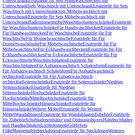
Unterschrank
Ersatzteile für Sets Handwaschbecken mit
Unterschrank
Sets Waschtisch mit Unterschrank
Ersatzteile für Sets
Waschtisch mit Unterschrank
Sets Möbelwaschtisch mit
Unterschrank
Ersatzteile für Sets Möbelwaschtisch mit
Unterschrank
Badezimmermöbel
Waschtischunterschränke
Ersatzteile
für Waschtischunterschränke
Für Handwaschbecken
Ersatzteile für
Für Handwaschbecken
Für Waschtische
Ersatzteile für Für
Waschtische
Für Doppelwaschtische
Ersatzteile für Für
Doppelwaschtische
Für Möbelwaschtische
Ersatzteile für Für
Möbelwaschtische
Für Eckhandwaschbecken
Ersatzteile für Für
Eckhandwaschbecken
Für Eckwaschtische
Ersatzteile für Für
Eckwaschtische
Waschtischplatten
Ersatzteile für
Waschtischplatten
Für Aufsatzwaschtisch Schalenform
Ersatzteile für
Für Aufsatzwaschtisch Schalenform
Für Aufsatzwaschtisch
rechteckig
Ersatzteile für Für Aufsatzwaschtisch
rechteckig
Seitenschränke
Ersatzteile für Seitenschränke
Niedrige
Seitenschränke
Ersatzteile für Niedrige
Seitenschränke
Hochschränke
Ersatzteile für
Hochschränke
Mittelhochschränke
Ersatzteile für
Mittelhochschränke
Hängeschränke
Ersatzteile für
Hängeschränke
Weitere Möbel
Ersatzteile für Weitere
Möbel
Wandablagen
Ersatzteile für Wandablagen
Zubehör
Ersatzteile
für Zubehör
Schubladeneinsätze und Ordnungsboxen
Handtuchhalter
und Handtuchhaken
Lichtelemente
Griffe
Sets
Füße
Magnettafeln
Steckdosen
Ersatzteile für Steckdosen
Weiteres