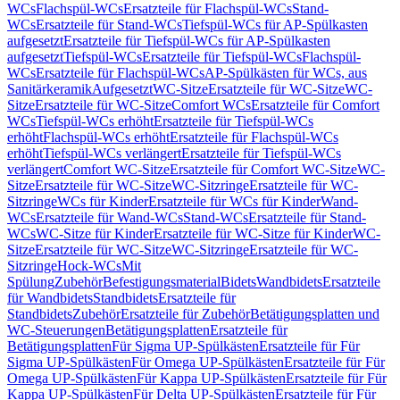
WCs
Flachspül-WCs
Ersatzteile für Flachspül-WCs
Stand-
WCs
Ersatzteile für Stand-WCs
Tiefspül-WCs für AP-Spülkasten
aufgesetzt
Ersatzteile für Tiefspül-WCs für AP-Spülkasten
aufgesetzt
Tiefspül-WCs
Ersatzteile für Tiefspül-WCs
Flachspül-
WCs
Ersatzteile für Flachspül-WCs
AP-Spülkästen für WCs, aus
Sanitärkeramik
Aufgesetzt
WC-Sitze
Ersatzteile für WC-Sitze
WC-
Sitze
Ersatzteile für WC-Sitze
Comfort WCs
Ersatzteile für Comfort
WCs
Tiefspül-WCs erhöht
Ersatzteile für Tiefspül-WCs
erhöht
Flachspül-WCs erhöht
Ersatzteile für Flachspül-WCs
erhöht
Tiefspül-WCs verlängert
Ersatzteile für Tiefspül-WCs
verlängert
Comfort WC-Sitze
Ersatzteile für Comfort WC-Sitze
WC-
Sitze
Ersatzteile für WC-Sitze
WC-Sitzringe
Ersatzteile für WC-
Sitzringe
WCs für Kinder
Ersatzteile für WCs für Kinder
Wand-
WCs
Ersatzteile für Wand-WCs
Stand-WCs
Ersatzteile für Stand-
WCs
WC-Sitze für Kinder
Ersatzteile für WC-Sitze für Kinder
WC-
Sitze
Ersatzteile für WC-Sitze
WC-Sitzringe
Ersatzteile für WC-
Sitzringe
Hock-WCs
Mit
Spülung
Zubehör
Befestigungsmaterial
Bidets
Wandbidets
Ersatzteile
für Wandbidets
Standbidets
Ersatzteile für
Standbidets
Zubehör
Ersatzteile für Zubehör
Betätigungsplatten und
WC-Steuerungen
Betätigungsplatten
Ersatzteile für
Betätigungsplatten
Für Sigma UP-Spülkästen
Ersatzteile für Für
Sigma UP-Spülkästen
Für Omega UP-Spülkästen
Ersatzteile für Für
Omega UP-Spülkästen
Für Kappa UP-Spülkästen
Ersatzteile für Für
Kappa UP-Spülkästen
Für Delta UP-Spülkästen
Ersatzteile für Für