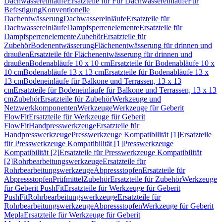
Dachwassereinläufe
Ersatzteile für Für Dachwassereinläufe
Für
Befestigung
Konventionelle
Dachentwässerung
Dachwassereinläufe
Ersatzteile für
Dachwassereinläufe
Dampfsperrenelemente
Ersatzteile für
Dampfsperrenelemente
Zubehör
Ersatzteile für
Zubehör
Bodenentwässerung
Flächenentwässerung für drinnen und
draußen
Ersatzteile für Flächenentwässerung für drinnen und
draußen
Bodenabläufe 10 x 10 cm
Ersatzteile für Bodenabläufe 10 x
10 cm
Bodenabläufe 13 x 13 cm
Ersatzteile für Bodenabläufe 13 x
13 cm
Bodeneinläufe für Balkone und Terrassen, 13 x 13
cm
Ersatzteile für Bodeneinläufe für Balkone und Terrassen, 13 x 13
cm
Zubehör
Ersatzteile für Zubehör
Werkzeuge und
Netzwerkkomponenten
Werkzeuge
Werkzeuge für Geberit
FlowFit
Ersatzteile für Werkzeuge für Geberit
FlowFit
Handpresswerkzeuge
Ersatzteile für
Handpresswerkzeuge
Presswerkzeuge Kompatibilität [1]
Ersatzteile
für Presswerkzeuge Kompatibilität [1]
Presswerkzeuge
Kompatibilität [2]
Ersatzteile für Presswerkzeuge Kompatibilität
[2]
Rohrbearbeitungswerkzeuge
Ersatzteile für
Rohrbearbeitungswerkzeuge
Abpressstopfen
Ersatzteile für
Abpressstopfen
Prüfmittel
Zubehör
Ersatzteile für Zubehör
Werkzeuge
für Geberit PushFit
Ersatzteile für Werkzeuge für Geberit
PushFit
Rohrbearbeitungswerkzeuge
Ersatzteile für
Rohrbearbeitungswerkzeuge
Abpressstopfen
Werkzeuge für Geberit
Mepla
Ersatzteile für Werkzeuge für Geberit