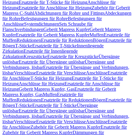
Heizung
Ersatzteile für T-Stücke für Heizung
Anschlüsse für
Heizung
Ersatzteile für Anschlüsse für Heizung
Zubehör für Geberit
Mapress C-Stahl
Abdichtungen für Rohre und Fittings
Abdeckungen
für Rohre
Befestigungen für Rohre
Befestigungen für
Anschlüsse
Systemdichtungen
Sets Schraube für
Flanschverbindungen
Geberit Mapress Kupfer
Geberit Mapress
Kupfer
Ersatzteile für Geberit Mapress Kupfer
Muffen
Ersatzteile für
Muffen
Reduktionen
Ersatzteile für Reduktionen
Bögen
Ersatzteile für
Bögen
T-Stücke
Ersatzteile für T-Stücke
Innenliegende
Zirkulation
Ersatzteile für Innenliegende
Zirkulation
Kreuzstücke
Ersatzteile für Kreuzstücke
Übergänge
unlösbar
Ersatzteile für Übergänge unlösbar
Übergänge und
Verbindungen, lösbar
Ersatzteile für Übergänge und Verbindungen,
lösbar
Verschlüsse
Ersatzteile für Verschlüsse
Anschlüsse
Ersatzteile
für Anschlüsse
T-Stücke für Heizung
Ersatzteile für T-Stücke für
Heizung
Anschlüsse für Heizung
Ersatzteile für Anschlüsse für
Heizung
Geberit Mapress Kupfer, Gas
Ersatzteile für Geberit
Mapress Kupfer, Gas
Muffen
Ersatzteile für
Muffen
Reduktionen
Ersatzteile für Reduktionen
Bögen
Ersatzteile für
Bögen
T-Stücke
Ersatzteile für T-Stücke
Übergänge
unlösbar
Ersatzteile für Übergänge unlösbar
Übergänge und
Verbindungen, lösbar
Ersatzteile für Übergänge und Verbindungen,
lösbar
Verschlüsse
Ersatzteile für Verschlüsse
Anschlüsse
Ersatzteile
für Anschlüsse
Zubehör für Geberit Mapress Kupfer
Ersatzteile für
Zubehör für Geberit Mapress Kupfer
Dämmungen für