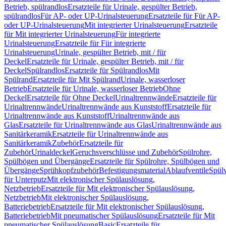
Betrieb, spülrandlos
Ersatzteile für Urinale, gespülter Betrieb,
spülrandlos
Für AP- oder UP-Urinalsteuerung
Ersatzteile für Für AP-
oder UP-Urinalsteuerung
Mit integrierter Urinalsteuerung
Ersatzteile
für Mit integrierter Urinalsteuerung
Für integrierte
Urinalsteuerung
Ersatzteile für Für integrierte
Urinalsteuerung
Urinale, gespülter Betrieb, mit / für
Deckel
Ersatzteile für Urinale, gespülter Betrieb, mit / für
Deckel
Spülrandlos
Ersatzteile für Spülrandlos
Mit
Spülrand
Ersatzteile für Mit Spülrand
Urinale, wasserloser
Betrieb
Ersatzteile für Urinale, wasserloser Betrieb
Ohne
Deckel
Ersatzteile für Ohne Deckel
Urinaltrennwände
Ersatzteile für
Urinaltrennwände
Urinaltrennwände aus Kunststoff
Ersatzteile für
Urinaltrennwände aus Kunststoff
Urinaltrennwände aus
Glas
Ersatzteile für Urinaltrennwände aus Glas
Urinaltrennwände aus
Sanitärkeramik
Ersatzteile für Urinaltrennwände aus
Sanitärkeramik
Zubehör
Ersatzteile für
Zubehör
Urinaldeckel
Geruchsverschlüsse und Zubehör
Spülrohre,
Spülbögen und Übergänge
Ersatzteile für Spülrohre, Spülbögen und
Übergänge
Sprühkopfzubehör
Befestigungsmaterial
Ablaufventile
Spülv
für Unterputz
Mit elektronischer Spülauslösung,
Netzbetrieb
Ersatzteile für Mit elektronischer Spülauslösung,
Netzbetrieb
Mit elektronischer Spülauslösung,
Batteriebetrieb
Ersatzteile für Mit elektronischer Spülauslösung,
Batteriebetrieb
Mit pneumatischer Spülauslösung
Ersatzteile für Mit
pneumatischer Spülauslösung
Basic
Ersatzteile für