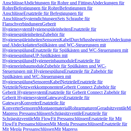
Anschlüsse
Abdichtungen für Rohre und Fittings
Abdeckungen für
Rohre
Befestigungen für Rohre
Befestigungen für
Anschlüsse
Ersatzteile für Befestigungen für
Anschlüsse
Systemdichtungen
Sets Schraube für
Flanschverbindungen
Geberit
Hygienesystem
Hygienespüleinheiten
Ersatzteile für
Hygienespüleinheiten
Zubehör für
Hygienespüleinheiten
Sensoren
Kabel
Durchflussbegrenzer
Abdeckung
und Abdeckplatten
Spülkästen und WC-Steuerungen mit
Hygienespülung
Ersatzteile für Spülkästen und WC-Steuerungen mit
Hygienespülung
UP-Spülkästen mit
Hygienespülung
Hygieneeinbaumodule
Ersatzteile für
Hygieneeinbaumodule
Zubehör für Spülkästen und WC-
Steuerungen mit Hygienespülung
Ersatzteile für Zubehör für
Spülkästen und WC-Steuerungen mit
Hygienespülung
Sensoren
Kabel
Netzteile
Ersatzteile für
Netzteile
Netzwerkkomponenten
Geberit Connect Zubehör für
Geberit Hygienesystem
Ersatzteile für Geberit Connect Zubehör für
Geberit Hygienesystem
Gateways
Ersatzteile für
Gateways
Konverter
Ersatzteile für
Konverter
Sensoren
Montagematerial
Rohrarmaturen
Geradsitzventile
Mi
Mapress Pressanschlüssen
Schrägsitzventile
Ersatzteile für
Schrägsitzventile
Mit FlowFit Pressanschlüssen
Ersatzteile für Mit
FlowFit Pressanschlüssen
Mit Mepla Pressanschlüssen
Ersatzteile für
Mit Mepla Pressanschlüssen
Mit Mapress