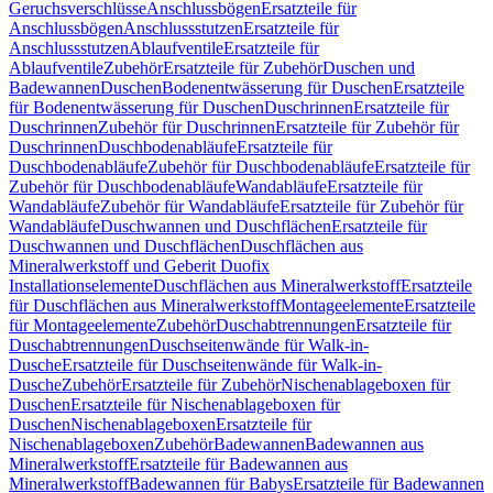
Geruchsverschlüsse
Anschlussbögen
Ersatzteile für
Anschlussbögen
Anschlussstutzen
Ersatzteile für
Anschlussstutzen
Ablaufventile
Ersatzteile für
Ablaufventile
Zubehör
Ersatzteile für Zubehör
Duschen und
Badewannen
Duschen
Bodenentwässerung für Duschen
Ersatzteile
für Bodenentwässerung für Duschen
Duschrinnen
Ersatzteile für
Duschrinnen
Zubehör für Duschrinnen
Ersatzteile für Zubehör für
Duschrinnen
Duschbodenabläufe
Ersatzteile für
Duschbodenabläufe
Zubehör für Duschbodenabläufe
Ersatzteile für
Zubehör für Duschbodenabläufe
Wandabläufe
Ersatzteile für
Wandabläufe
Zubehör für Wandabläufe
Ersatzteile für Zubehör für
Wandabläufe
Duschwannen und Duschflächen
Ersatzteile für
Duschwannen und Duschflächen
Duschflächen aus
Mineralwerkstoff und Geberit Duofix
Installationselemente
Duschflächen aus Mineralwerkstoff
Ersatzteile
für Duschflächen aus Mineralwerkstoff
Montageelemente
Ersatzteile
für Montageelemente
Zubehör
Duschabtrennungen
Ersatzteile für
Duschabtrennungen
Duschseitenwände für Walk-in-
Dusche
Ersatzteile für Duschseitenwände für Walk-in-
Dusche
Zubehör
Ersatzteile für Zubehör
Nischenablageboxen für
Duschen
Ersatzteile für Nischenablageboxen für
Duschen
Nischenablageboxen
Ersatzteile für
Nischenablageboxen
Zubehör
Badewannen
Badewannen aus
Mineralwerkstoff
Ersatzteile für Badewannen aus
Mineralwerkstoff
Badewannen für Babys
Ersatzteile für Badewannen