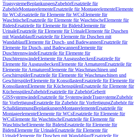
Tragsysteme
Beplankungen
Zubehör
Ersatzteile für
Zubehör
Montageelemente
Ersatzteile für Montageelemente
Elemente
für WCs
Ersatzteile für Elemente für WCs
Elemente für
Waschtische
Ersatzteile für Elemente für Waschtische
Elemente für
Bidets
Ersatzteile für Elemente für Bidets
Elemente für
Urinale
Ersatzteile für Elemente für Urinale
Elemente für Duschen
mit Wandablauf
Ersatzteile für Elemente für Duschen mit
Wandablauf
Elemente für Dusch- und Badewannen
Ersatzteile für
Elemente für Dusch- und Badewannen
Elemente für
Duschtrennwände
Ersatzteile für Elemente für
Duschtrennwände
Elemente für Ausgussbecken
Ersatzteile für
Elemente für Ausgussbecken
Elemente für Armaturen
Ersatzteile für
Elemente für Armaturen
Elemente für Waschmaschinen und
Geschirrspüler
Ersatzteile für Elemente für Waschmaschinen und
Geschirrspüler
Elemente für Konsollasten
Ersatzteile für Elemente für
Konsollasten
Elemente für Küchenspülen
Ersatzteile für Elemente für
Küchenspülen
Zubehör
Ersatzteile für Zubehör
Geberit
GIS
Systemwände
Ersatzteile für Systemwände
Tragsysteme
Zubehör
für Vorfertigung
Ersatzteile für Zubehör für Vorfertigung
Zubehör für
Schalldämmung
Beplankungen
Montageelemente
Ersatzteile für
Montageelemente
Elemente für WCs
Ersatzteile für Elemente für
WCs
Elemente für Waschtische
Ersatzteile für Elemente für
Waschtische
Elemente für Bidets
Ersatzteile für Elemente für
Bidets
Elemente für Urinale
Ersatzteile für Elemente für
Urinale
Elemente für Duschen mit Wandablauf
Ersatzteile für