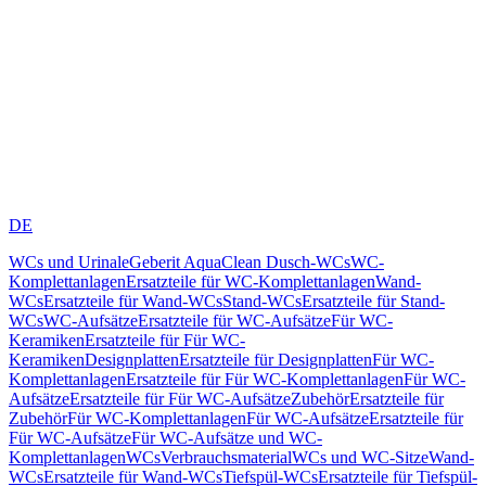
DE
WCs und Urinale
Geberit AquaClean Dusch-WCs
WC-
Komplettanlagen
Ersatzteile für WC-Komplettanlagen
Wand-
WCs
Ersatzteile für Wand-WCs
Stand-WCs
Ersatzteile für Stand-
WCs
WC-Aufsätze
Ersatzteile für WC-Aufsätze
Für WC-
Keramiken
Ersatzteile für Für WC-
Keramiken
Designplatten
Ersatzteile für Designplatten
Für WC-
Komplettanlagen
Ersatzteile für Für WC-Komplettanlagen
Für WC-
Aufsätze
Ersatzteile für Für WC-Aufsätze
Zubehör
Ersatzteile für
Zubehör
Für WC-Komplettanlagen
Für WC-Aufsätze
Ersatzteile für
Für WC-Aufsätze
Für WC-Aufsätze und WC-
Komplettanlagen
WCs
Verbrauchsmaterial
WCs und WC-Sitze
Wand-
WCs
Ersatzteile für Wand-WCs
Tiefspül-WCs
Ersatzteile für Tiefspül-