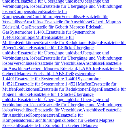
unlösbar
Ersatzteile für Übergänge unlösbar
Übergänge und
Verbindungen, lösbar
Ersatzteile für Übergänge und Verbindungen,
lösbar
Kompensatoren
Ersatzteile für
Kompensatoren
Durchführungen
Verschlüsse
Ersatzteile für
Verschlüsse
Anschlüsse
Ersatzteile für Anschlüsse
Geberit Mapress
Edelstahl, Gas
Ersatzteile für Geberit Mapress Edelstahl,
Gas
Systemrohre 1.4401
Ersatzteile für Systemrohre
1.4401
Rohrnippel
Muffen
Ersatzteile für
Muffen
Reduktionen
Ersatzteile für Reduktionen
Bögen
Ersatzteile für
Bögen
T-Stücke
Ersatzteile für T-Stücke
Übergänge
unlösbar
Ersatzteile für Übergänge unlösbar
Übergänge und
Verbindungen, lösbar
Ersatzteile für Übergänge und Verbindungen,
lösbar
Verschlüsse
Ersatzteile für Verschlüsse
Anschlüsse
Ersatzteile
für Anschlüsse
Geberit Mapress Edelstahl, LABS-frei
Ersatzteile für
Geberit Mapress Edelstahl, LABS-frei
Systemrohre
1.4401
Ersatzteile für Systemrohre 1.4401
Systemrohre
1.4521
Ersatzteile für Systemrohre 1.4521
Muffen
Ersatzteile für
Muffen
Reduktionen
Ersatzteile für Reduktionen
Bögen
Ersatzteile für
Bögen
T-Stücke
Ersatzteile für T-Stücke
Übergänge
unlösbar
Ersatzteile für Übergänge unlösbar
Übergänge und
Verbindungen, lösbar
Ersatzteile für Übergänge und Verbindungen,
lösbar
Verschlüsse
Ersatzteile für Verschlüsse
Anschlüsse
Ersatzteile
für Anschlüsse
Kompensatoren
Ersatzteile für
Kompensatoren
Durchführungen
Zubehör für Geberit Mapress
Edelstahl
Ersatzteile für Zubehör für Geberit Mapress