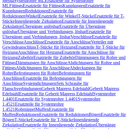
Mepla
Systemrohre ML
Ersatzteile für Systemrohre
ML
Fittings
Ersatzteile für Fittings
Kupplungen
Ersatzteile für
Kupplungen
Reduktionen
Ersatzteile für
Reduktionen
Winkel
Ersatzteile für Winkel
T-Stücke
Ersatzteile für T-
Stücke
Innenliegende Zirkulation
Ersatzteile für Innenliegende
Zirkulation
Übergänge unlösbar
Ersatzteile für Übergänge
unlösbar
Übergänge und Verbindungen, lösbar
Ersatzteile für
Übergänge und Verbindungen, lösbar
Verschlüsse
Ersatzteile für
Verschlüsse
Anschlüsse
Ersatzteile für Anschlüsse
Verteiler mit
Gewindeanschluss
T-Stücke für Heizung
Ersatzteile für T-Stücke für
Heizung
Anschlüsse für Heizung
Ersatzteile für Anschlüsse für
Heizung
Zubehör
Ersatzteile für Zubehör
Dämmungen für Rohre und
Fittings
Dämmungen für Anschlüsse
Abdichtungen für Rohre und
Fittings
Abdichtungen für Anschlüsse
Abdeckungen für
Rohre
Befestigungen für Rohre
Befestigungen für
Anschlüsse
Ersatzteile für Befestigungen für
Anschlüsse
Systemdichtungen
Sets Schraube für
Flanschverbindungen
Geberit Mapress Edelstahl
Geberit Mapress
Edelstahl
Ersatzteile für Geberit Mapress Edelstahl
Systemrohre
1.4401
Ersatzteile für Systemrohre 1.4401
Systemrohre
1.4521
Ersatzteile für Systemrohre
1.4521
Rohrnippel
Muffen
Ersatzteile für
Muffen
Reduktionen
Ersatzteile für Reduktionen
Bögen
Ersatzteile für
Bögen
T-Stücke
Ersatzteile für T-Stücke
Innenliegende
Zirkulation
Ersatzteile für Innenliegende Zirkulation
Übergänge