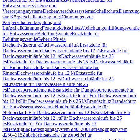
Entwässerungssysteme und
Versorgungssysteme
Deckenverschlusssysteme
Schallschutz
Dämmung
zur Körperschallentkopplung
Dämmungen zur
Körperschallentkopplung und
Luftschalldämmung
Feuchtigkeitsschutz
Abdichtungen
Lüftungsventile
für Entwässerung
Belüftungsventile
Ersatzteile für
Belüftungsventile
Geberit Pluvia
Dachentwässerung
Dachwassereinläufe
Ersatzteile für
Dachwassereinläufe
Dachwassereinläufe bis 12 l/s
Ersatzteile für
Dachwassereinläufe bis 12 l/s
Dachwassereinläufe bis 25
l/s
Ersatzteile für Dachwassereinläufe bis 25 l/s
Dachwassereinläufe
für Rinnen
Ersatzteile für Dachwassereinläufe für
Rinnen
Dachwassereinläufe bis 12 l/s
Ersatzteile für
Dachwassereinläufe bis 12 l/s
Dachwassereinläufe bis 25
l/s
Ersatzteile für Dachwassereinläufe bis 25
l/s
Dampfsperrenelemente
Ersatzteile für Dampfsperrenelemente
Für
Dachwassereinläufe bis 12 l/s
Ersatzteile für Für Dachwassereinläufe
bis 12 l/s
Für Dachwassereinläufe bis 25 l/s
Brandschutz
Brandschutz
für Entwässerungssysteme
Notüberläufe
Ersatzteile für
Notüberläufe
Für Dachwassereinläufe bis 12 l/s
Ersatzteile für Für
Dachwassereinläufe bis 12 l/s
Für Dachwassereinläufe bis 25
l/s
Ersatzteile für Für Dachwassereinläufe bis 25
l/s
Befestigung
Befestigungssystem d40–200
Befestigungssystem
d250–315
Zubehör
Ersatzteile für Zubehör
Für