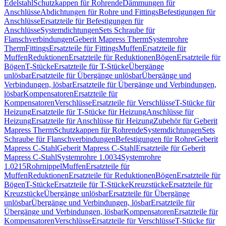
Edelstahl
Schutzkappen für Rohrende
Dämmungen für
Anschlüsse
Abdichtungen für Rohre und Fittings
Befestigungen für
Anschlüsse
Ersatzteile für Befestigungen für
Anschlüsse
Systemdichtungen
Sets Schraube für
Flanschverbindungen
Geberit Mapress Therm
Systemrohre
Therm
Fittings
Ersatzteile für Fittings
Muffen
Ersatzteile für
Muffen
Reduktionen
Ersatzteile für Reduktionen
Bögen
Ersatzteile für
Bögen
T-Stücke
Ersatzteile für T-Stücke
Übergänge
unlösbar
Ersatzteile für Übergänge unlösbar
Übergänge und
Verbindungen, lösbar
Ersatzteile für Übergänge und Verbindungen,
lösbar
Kompensatoren
Ersatzteile für
Kompensatoren
Verschlüsse
Ersatzteile für Verschlüsse
T-Stücke für
Heizung
Ersatzteile für T-Stücke für Heizung
Anschlüsse für
Heizung
Ersatzteile für Anschlüsse für Heizung
Zubehör für Geberit
Mapress Therm
Schutzkappen für Rohrende
Systemdichtungen
Sets
Schraube für Flanschverbindungen
Befestigungen für Rohre
Geberit
Mapress C-Stahl
Geberit Mapress C-Stahl
Ersatzteile für Geberit
Mapress C-Stahl
Systemrohre 1.0034
Systemrohre
1.0215
Rohrnippel
Muffen
Ersatzteile für
Muffen
Reduktionen
Ersatzteile für Reduktionen
Bögen
Ersatzteile für
Bögen
T-Stücke
Ersatzteile für T-Stücke
Kreuzstücke
Ersatzteile für
Kreuzstücke
Übergänge unlösbar
Ersatzteile für Übergänge
unlösbar
Übergänge und Verbindungen, lösbar
Ersatzteile für
Übergänge und Verbindungen, lösbar
Kompensatoren
Ersatzteile für
Kompensatoren
Verschlüsse
Ersatzteile für Verschlüsse
T-Stücke für