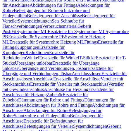
für Anschlüsse
Abdichtungen für Fittings
Abdeckungen für
Rohre
Befestigungen für Rohre
Schutzrohre und
Einlegehilfen
Befestigungen für Anschlüsse
Befestigungen für
Verteiler
Systemdichtungen
Sets Schraube für
Flanschverbindungen
Verbrauchsmaterial
Geberit
PushFit
Systemrohre ML
Ersatzteile für Systemrohre ML
Systemrohre
PB
Ersatzteile für Systemrohre PB
Systemrohre Heizung
ML
Ersatzteile für Systemrohre Heizung ML
Fittings
Ersatzteile für
Fittings
Kupplungen
Ersatzteile für
Kupplungen
Reduktionen
Ersatzteile für
Reduktionen
Winkel
Ersatzteile für Winkel
T-Stücke
Ersatzteile für T-
Stücke
Übergänge unlösbar
Ersatzteile für Übergänge
unlösbar
Übergänge und Verbindungen, lösbar
Ersatzteile für
Übergänge und Verbindungen, lösbar
Anschlussdosen
Ersatzteile für
Anschlussdosen
Anschlüsse
Ersatzteile für Anschlüsse
Verteiler mit
Steckanschluss
Ersatzteile für Verteiler mit Steckanschluss
Verteiler
mit Gewindeanschluss
Anschlüsse für Heizung
Ersatzteile für
Anschlüsse für Heizung
Zubehör
Ersatzteile für
Zubehör
Dämmungen für Rohre und Fittings
Dämmungen für
Anschlüsse
Abdichtungen für Rohre und Fittings
Abdichtungen für
Anschlüsse
Abdeckungen für Rohre
Befestigungen für
Rohre
Schutzrohre und Einlegehilfen
Befestigungen für
Anschlüsse
Ersatzteile für Befestigungen für
Anschlüsse
Befestigungen für Verteiler
Systemdichtungen
Geberit