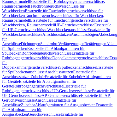
Raumsparmodell
Ersatzteile für Rohrbogengeruchsverschlüsse,
Raumsparmodell
Tauchrohrgeruchsverschlüsse für
Waschbecken
Ersatzteile für Tauchrohrgeruchsverschlüsse für
Waschbecken
Tauchrohrgeruchsverschlüsse für Waschbecken,
Raumsparmodell
Ersatzteile für Tauchrohrgeruchsverschlüsse für
Waschbecken, Raumsparmodell
UP-Geruchsverschlüsse
Ersatzteile
für UP-Geruchsverschlüsse
Waschbeckenanschlüsse
Ersatzteile für
Waschbeckenanschlüsse
Anschlussstutzen
Anschlussbögen
Abdeckung
für
Anschlüsse
Dichtungen
Standrohre
Verlängerungen
Betätigungen
Ablauf
für Spülbecken
Ersatzteile für Ablaufgarnituren für
Spülbecken
Rohrbogengeruchsverschlüsse
Ersatzteile für
Rohrbogengeruchsverschlüsse
Doppelkammergeruchsverschlüsse
Ersa
für
Doppelkammergeruchsverschlüsse
Spülbeckenanschlüsse
Ersatzteile
für Spülbeckenanschlüsse
Anschlussstutzen
Ersatzteile für
Anschlussstutzen
Zubehör
Ersatzteile für Zubehör
Ablaufgarnituren
für Geräte
Ersatzteile für Ablaufgarnituren für
Geräte
Rohrbogengeruchsverschlüsse
Ersatzteile für
Rohrbogengeruchsverschlüsse
UP-Geruchsverschlüsse
Ersatzteile für
UP-Geruchsverschlüsse
AP-Geruchsverschlüsse
Ersatzteile für AP-
Geruchsverschlüsse
Anschlüsse
Ersatzteile für
Anschlüsse
Zubehör
Ablaufgarnituren für Ausgussbecken
Ersatzteile
für Ablaufgarnituren für
Ausgussbecken
Geruchsverschlüsse
Ersatzteile für