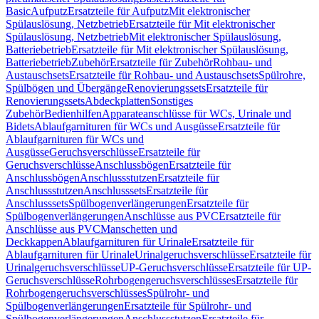
Basic
Aufputz
Ersatzteile für Aufputz
Mit elektronischer
Spülauslösung, Netzbetrieb
Ersatzteile für Mit elektronischer
Spülauslösung, Netzbetrieb
Mit elektronischer Spülauslösung,
Batteriebetrieb
Ersatzteile für Mit elektronischer Spülauslösung,
Batteriebetrieb
Zubehör
Ersatzteile für Zubehör
Rohbau- und
Austauschsets
Ersatzteile für Rohbau- und Austauschsets
Spülrohre,
Spülbögen und Übergänge
Renovierungssets
Ersatzteile für
Renovierungssets
Abdeckplatten
Sonstiges
Zubehör
Bedienhilfen
Apparateanschlüsse für WCs, Urinale und
Bidets
Ablaufgarnituren für WCs und Ausgüsse
Ersatzteile für
Ablaufgarnituren für WCs und
Ausgüsse
Geruchsverschlüsse
Ersatzteile für
Geruchsverschlüsse
Anschlussbögen
Ersatzteile für
Anschlussbögen
Anschlussstutzen
Ersatzteile für
Anschlussstutzen
Anschlusssets
Ersatzteile für
Anschlusssets
Spülbogenverlängerungen
Ersatzteile für
Spülbogenverlängerungen
Anschlüsse aus PVC
Ersatzteile für
Anschlüsse aus PVC
Manschetten und
Deckkappen
Ablaufgarnituren für Urinale
Ersatzteile für
Ablaufgarnituren für Urinale
Urinalgeruchsverschlüsse
Ersatzteile für
Urinalgeruchsverschlüsse
UP-Geruchsverschlüsse
Ersatzteile für UP-
Geruchsverschlüsse
Rohrbogengeruchsverschlüsses
Ersatzteile für
Rohrbogengeruchsverschlüsses
Spülrohr- und
Spülbogenverlängerungen
Ersatzteile für Spülrohr- und
Spülbogenverlängerungen
Anschlussstutzen
Ersatzteile für