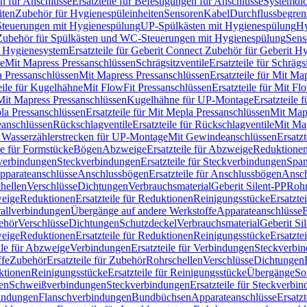
n für Anschlüsse
Ersatzteile für Befestigungen für Anschlüsse
Systemdi
iten
Zubehör für Hygienespüleinheiten
Sensoren
Kabel
Durchflussbegren
-Steuerungen mit Hygienespülung
UP-Spülkästen mit Hygienespülung
Hy
r Zubehör für Spülkästen und WC-Steuerungen mit Hygienespülung
Sens
t Hygienesystem
Ersatzteile für Geberit Connect Zubehör für Geberit 
le
Mit Mapress Pressanschlüssen
Schrägsitzventile
Ersatzteile für Schrägs
a Pressanschlüssen
Mit Mapress Pressanschlüssen
Ersatzteile für Mit Ma
eile für Kugelhähne
Mit FlowFit Pressanschlüssen
Ersatzteile für Mit F
 Mit Mapress Pressanschlüssen
Kugelhähne für UP-Montage
Ersatzteile
la Pressanschlüssen
Ersatzteile für Mit Mepla Pressanschlüssen
Mit Map
eanschlüssen
Rückschlagventile
Ersatzteile für Rückschlagventile
Mit Map
ür Wasserzählerstrecken für UP-Montage
Mit Gewindeanschlüssen
Ersatz
le für Formstücke
Bögen
Abzweige
Ersatzteile für Abzweige
Reduktione
verbindungen
Steckverbindungen
Ersatzteile für Steckverbindungen
Span
Apparateanschlüsse
Anschlussbögen
Ersatzteile für Anschlussbögen
Ansch
hellen
Verschlüsse
Dichtungen
Verbrauchsmaterial
Geberit Silent-PP
Roh
weige
Reduktionen
Ersatzteile für Reduktionen
Reinigungsstücke
Ersatzte
allverbindungen
Übergänge auf andere Werkstoffe
Apparateanschlüsse
E
ehör
Verschlüsse
Dichtungen
Schutzdeckel
Verbrauchsmaterial
Geberit Si
weige
Reduktionen
Ersatzteile für Reduktionen
Reinigungsstücke
Ersatzte
ile für Abzweige
Verbindungen
Ersatzteile für Verbindungen
Steckverbi
ffe
Zubehör
Ersatzteile für Zubehör
Rohrschellen
Verschlüsse
Dichtungen
ktionen
Reinigungsstücke
Ersatzteile für Reinigungsstücke
Übergänge
So
gen
Schweißverbindungen
Steckverbindungen
Ersatzteile für Steckverbi
bindungen
Flanschverbindungen
Bundbüchsen
Apparateanschlüsse
Ersatz