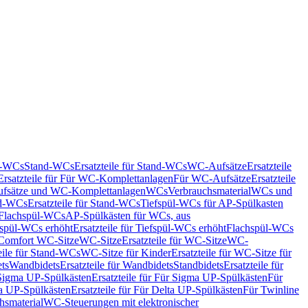
nd-WCs
Stand-WCs
Ersatzteile für Stand-WCs
WC-Aufsätze
Ersatzteile
Ersatzteile für Für WC-Komplettanlagen
Für WC-Aufsätze
Ersatzteile
fsätze und WC-Komplettanlagen
WCs
Verbrauchsmaterial
WCs und
d-WCs
Ersatzteile für Stand-WCs
Tiefspül-WCs für AP-Spülkasten
r Flachspül-WCs
AP-Spülkästen für WCs, aus
fspül-WCs erhöht
Ersatzteile für Tiefspül-WCs erhöht
Flachspül-WCs
r Comfort WC-Sitze
WC-Sitze
Ersatzteile für WC-Sitze
WC-
eile für Stand-WCs
WC-Sitze für Kinder
Ersatzteile für WC-Sitze für
ts
Wandbidets
Ersatzteile für Wandbidets
Standbidets
Ersatzteile für
Sigma UP-Spülkästen
Ersatzteile für Für Sigma UP-Spülkästen
Für
a UP-Spülkästen
Ersatzteile für Für Delta UP-Spülkästen
Für Twinline
hsmaterial
WC-Steuerungen mit elektronischer