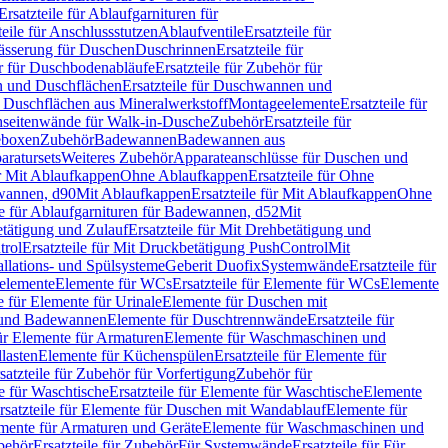
Ersatzteile für Ablaufgarnituren für
teile für Anschlussstutzen
Ablaufventile
Ersatzteile für
wässerung für Duschen
Duschrinnen
Ersatzteile für
 für Duschbodenabläufe
Ersatzteile für Zubehör für
 und Duschflächen
Ersatzteile für Duschwannen und
ür Duschflächen aus Mineralwerkstoff
Montageelemente
Ersatzteile für
chseitenwände für Walk-in-Dusche
Zubehör
Ersatzteile für
geboxen
Zubehör
Badewannen
Badewannen aus
aratursets
Weiteres Zubehör
Apparateanschlüsse für Duschen und
ür Mit Ablaufkappen
Ohne Ablaufkappen
Ersatzteile für Ohne
hwannen, d90
Mit Ablaufkappen
Ersatzteile für Mit Ablaufkappen
Ohne
le für Ablaufgarnituren für Badewannen, d52
Mit
tätigung und Zulauf
Ersatzteile für Mit Drehbetätigung und
trol
Ersatzteile für Mit Druckbetätigung PushControl
Mit
allations- und Spülsysteme
Geberit Duofix
Systemwände
Ersatzteile für
eelemente
Elemente für WCs
Ersatzteile für Elemente für WCs
Elemente
le für Elemente für Urinale
Elemente für Duschen mit
- und Badewannen
Elemente für Duschtrennwände
Ersatzteile für
für Elemente für Armaturen
Elemente für Waschmaschinen und
llasten
Elemente für Küchenspülen
Ersatzteile für Elemente für
satzteile für Zubehör für Vorfertigung
Zubehör für
e für Waschtische
Ersatzteile für Elemente für Waschtische
Elemente
rsatzteile für Elemente für Duschen mit Wandablauf
Elemente für
lemente für Armaturen und Geräte
Elemente für Waschmaschinen und
behör
Ersatzteile für Zubehör
Für Systemwände
Ersatzteile für Für