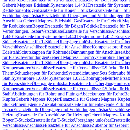
Geberit Mapress Edelstahl
Systemrohre 1.4401
Ersatzteile für System
Reduktionen
Bögen
Ersatzteile für Bögen
T-Stücke
Ersatzteile für T-St
Verbindungen, lösbar
Ersatzteile für Übergänge und Verbindungen, lö
Anschlüsse
Geberit Mapress Edelstahl, Gas
Ersatzteile für Geberit Ma
für Reduktionen
Bögen
Ersatzteile für Bögen
T-Stücke
Ersatzteile für T
Verbindungen, lösbar
Verschlüsse
Ersatzteile für Verschlüsse
Anschlüss
1.4401
Ersatzteile für Systemrohre 1.4401
Systemrohre 1.4521
Ersatzt
Stücke
Ersatzteile für T-Stücke
Übergänge unlösbar
Ersatzteile für Üb
Verschlüsse
Anschlüsse
Ersatzteile für Anschlüsse
Kompensatoren
Ersa
Edelstahl
Schutzkappen für Rohrende
Dämmungen für Anschlüsse
Abd
für Flanschverbindungen
Geberit Mapress Therm
Systemrohre Therm
F
Stücke
Ersatzteile für T-Stücke
Übergänge unlösbar
Ersatzteile für Üb
Kompensatoren
Verschlüsse
Ersatzteile für Verschlüsse
T-Stücke für H
Therm
Schutzkappen für Rohrende
Systemdichtungen
Sets Schraube f
Stahl
Systemrohre 1.0034
Systemrohre 1.0215
Rohrnippel
Muffen
Ersat
für Kreuzstücke
Übergänge unlösbar
Ersatzteile für Übergänge unlösb
Kompensatoren
Verschlüsse
Ersatzteile für Verschlüsse
T-Stücke für H
Stahl
Abdichtungen für Rohre und Fittings
Abdeckungen für Rohre
Be
Kupfer
Geberit Mapress Kupfer
Ersatzteile für Geberit Mapress Kupfe
Stücke
Innenliegende Zirkulation
Ersatzteile für Innenliegende Zirkula
lösbar
Ersatzteile für Übergänge und Verbindungen, lösbar
Verschlüsse
Heizung
Ersatzteile für Anschlüsse für Heizung
Geberit Mapress Kupfe
Bögen
T-Stücke
Ersatzteile für T-Stücke
Übergänge unlösbar
Ersatzteil
Verschlüsse
Anschlüsse
Ersatzteile für Anschlüsse
Zubehör für Geberit