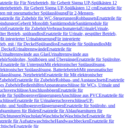
atzteile für Für Netzbetrieb, für Geberit Sigma UP-Spülkästen 12
tteriebetrieb, für Geberit Sigma UP-Spülkästen 12 cm
Ersatzteile für
gen mit pneumatischer Spülauslösung
Für 2-Mengen-
satzteile für Zubehör für WC-Steuerungen
Rohbausets
Ersatzteile für
bindungen
Geberit Monolith Sanitärmodule
Sanitärmodule für
hör
Ersatzteile für Zubehör
Verbrauchsmaterial
Urinale
Urinale,
lter Betrieb, spülrandlos
Ersatzteile für Urinale, gespülter Betrieb,
Mit integrierter Urinalsteuerung
Für integrierte
rieb, mit / für Deckel
Spülrandlos
Ersatzteile für Spülrandlos
Mit
e Deckel
Urinaltrennwände
Ersatzteile für
r Urinaltrennwände aus Glas
Urinaltrennwände aus
ehör
Spülrohre, Spülbögen und Übergänge
Ersatzteile für Spülrohre,
z
Ersatzteile für Unterputz
Mit elektronischer Spülauslösung,
 elektronischer Spülauslösung, Batteriebetrieb
Mit pneumatischer
ülauslösung, Netzbetrieb
Ersatzteile für Mit elektronischer
Zubehör
Ersatzteile für Zubehör
Rohbau- und Austauschsets
Ersatzteile
ges Zubehör
Bedienhilfen
Apparateanschlüsse für WCs, Urinale und
ruchsverschlüsse
Anschlussbögen
Ersatzteile für
teile für Spülbogenverlängerungen
Anschlüsse aus PVC
Ersatzteile für
schlüsse
Ersatzteile für Urinalgeruchsverschlüsse
UP-
rohr- und Spülbogenverlängerungen
Ersatzteile für Spülrohr- und
fgarnituren für Bidets
Ersatzteile für Ablaufgarnituren für
e
Dichtungen
Waschplatz
Waschtische
Waschtische
Ersatzteile für
atzteile für Aufsatzwaschtische
Handwaschbecken
Ersatzteile für
htische
Ersatzteile für