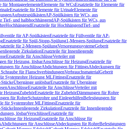
le für Montageelemente
Elemente für WCs
Ersatzteile für Elemente für
rinale
Ersatzteile für Elemente für Urinale
Elemente für
igungen
Aufputzspülkästen
AP-Spülkästen für WCs, aus
für Tief- und halbhochhängend
AP-Spülkästen für WCs, aus
ohre
Hochhängend
Ersatzteile für Hochhängend
Tief- und
llventile für AP-Spülkästen
Ersatzteile für Füllventile für AP-
ng
Ersatzteile für Spül-Stopp-Spülung
1-Mengen-Spülung
Ersatzteile für
satzteile für 2-Mengen-Spülung
Versorgungssysteme
Geberit
nenliegende Zirkulation
Ersatzteile für Innenliegende
sse
Ersatzteile für Anschlüsse
Verteiler mit
en für Heizung, lösbar
Anschlüsse für Heizung
Ersatzteile für
tungen für Anschlüsse
Abdichtungen für Fittings
Abdeckungen für
s Schraube für Flanschverbindungen
Verbrauchsmaterial
Geberit
e für Systemrohre Heizung ML
Fittings
Ersatzteile für
T-Stücke
Übergänge unlösbar
Ersatzteile für Übergänge
osen
Anschlüsse
Ersatzteile für Anschlüsse
Verteiler mit
für Heizung
Zubehör
Ersatzteile für Zubehör
Dämmungen für Rohre
ungen für Rohre
Schutzrohre und Einlegehilfen
Befestigungen für
ile für Systemrohre ML
Fittings
Ersatzteile für
T-Stücke
Innenliegende Zirkulation
Ersatzteile für Innenliegende
ndungen, lösbar
Verschlüsse
Ersatzteile für
schlüsse für Heizung
Ersatzteile für Anschlüsse für
s
Abdichtungen für Anschlüsse
Abdeckungen für Rohre
Befestigungen
en
Geberit Mapress Edelstahl
Geberit Mapress Edelstahl
Ersatzteile für