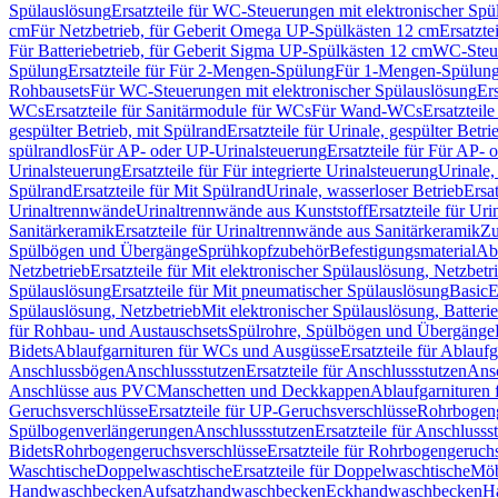
Spülauslösung
Ersatzteile für WC-Steuerungen mit elektronischer Spü
cm
Für Netzbetrieb, für Geberit Omega UP-Spülkästen 12 cm
Ersatzte
Für Batteriebetrieb, für Geberit Sigma UP-Spülkästen 12 cm
WC-Steue
Spülung
Ersatzteile für Für 2-Mengen-Spülung
Für 1-Mengen-Spülun
Rohbausets
Für WC-Steuerungen mit elektronischer Spülauslösung
Er
WCs
Ersatzteile für Sanitärmodule für WCs
Für Wand-WCs
Ersatztei
gespülter Betrieb, mit Spülrand
Ersatzteile für Urinale, gespülter Betr
spülrandlos
Für AP- oder UP-Urinalsteuerung
Ersatzteile für Für AP-
Urinalsteuerung
Ersatzteile für Für integrierte Urinalsteuerung
Urinale,
Spülrand
Ersatzteile für Mit Spülrand
Urinale, wasserloser Betrieb
Ersat
Urinaltrennwände
Urinaltrennwände aus Kunststoff
Ersatzteile für Ur
Sanitärkeramik
Ersatzteile für Urinaltrennwände aus Sanitärkeramik
Zu
Spülbögen und Übergänge
Sprühkopfzubehör
Befestigungsmaterial
Abl
Netzbetrieb
Ersatzteile für Mit elektronischer Spülauslösung, Netzbetr
Spülauslösung
Ersatzteile für Mit pneumatischer Spülauslösung
Basic
E
Spülauslösung, Netzbetrieb
Mit elektronischer Spülauslösung, Batterie
für Rohbau- und Austauschsets
Spülrohre, Spülbögen und Übergänge
Bidets
Ablaufgarnituren für WCs und Ausgüsse
Ersatzteile für Ablau
Anschlussbögen
Anschlussstutzen
Ersatzteile für Anschlussstutzen
Ansc
Anschlüsse aus PVC
Manschetten und Deckkappen
Ablaufgarnituren 
Geruchsverschlüsse
Ersatzteile für UP-Geruchsverschlüsse
Rohrbogeng
Spülbogenverlängerungen
Anschlussstutzen
Ersatzteile für Anschlusss
Bidets
Rohrbogengeruchsverschlüsse
Ersatzteile für Rohrbogengeruch
Waschtische
Doppelwaschtische
Ersatzteile für Doppelwaschtische
Möb
Handwaschbecken
Aufsatzhandwaschbecken
Eckhandwaschbecken
H