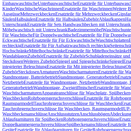
Einbauwaschtische
Unterbauwaschtische
Ersatzteile für Unterbauwasc
Kinder
Waschtische
Waschrinnen
Ersatzteile für Waschrinnen
Weitere 
Ausgüsse
Mehrzweckbecken
Ersatzteile für Mehrzweckbecken
Gipsfa
Säulen
Halbsäulen
Ersatzteile für Halbsäulen
Zubehör
Ablaufkappen
Ha
Unterschrank
Ersatzteile für Sets Handwaschbecken mit Unterschrank
Möbelwaschtisch mit Unterschrank
Badezimmermöbel
Waschtischunte
Für Waschtische
Für Doppelwaschtische
Ersatzteile für Für Doppelwa
Eckwaschtische
Ersatzteile für Für Eckwaschtische
Waschtischplatten
E
rechteckig
Ersatzteile für Für Aufsatzwaschtisch rechteckig
Seitenschr
Hochschränke
Mittelhochschränke
Ersatzteile für Mittelhochschränke
H
Wandablagen
Zubehör
Ersatzteile für Zubehör
Schubladeneinsätze un
Steckdosen
Weiteres Zubehör
Spiegel und Spiegelschränke
Spiegel
Ersa
integrierter Beleuchtung
Ersatzteile für Mit integrierter Beleuchtung
Oh
Zubehör
Steckdosen
Armaturen
Waschtischarmaturen
Ersatzteile für W
Standmontage, Batteriebetrieb
Standmontage, Generatorbetrieb
Ersatzt
Netzbetrieb
Ersatzteile für Wandmontage, Netzbetrieb
Wandmontage, Ba
Generatorbetrieb
Wandmontage, Zweigriffmischer
Ersatzteile für Wa
Waschtischarmaturen
Apparateanschlüsse für Waschplatz, Spülbecke
Waschbecken
Rohrbogengeruchsverschlüsse
Ersatzteile für Rohrboge
Raumsparmodell
Tauchrohrgeruchsverschlüsse für Waschbecken
Ersat
Tauchrohrgeruchsverschlüsse für Waschbecken, Raumsparmodell
UP-
Waschbeckenanschlüsse
Anschlussstutzen
Anschlussbögen
Abdeckung
Ablaufgarnituren für Spülbecken
Rohrbogengeruchsverschlüsse
Ersatz
Doppelkammergeruchsverschlüsse
Spülbeckenanschlüsse
Ersatzteile 
Geräte
Ersatzteile für Ablaufgarnituren für Geräte
Rohrbogengeruchsve