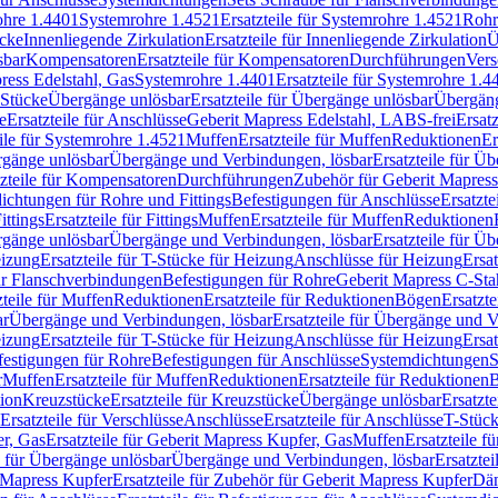
rohre 1.4401
Systemrohre 1.4521
Ersatzteile für Systemrohre 1.4521
Rohr
ücke
Innenliegende Zirkulation
Ersatzteile für Innenliegende Zirkulation
Ü
sbar
Kompensatoren
Ersatzteile für Kompensatoren
Durchführungen
Vers
press Edelstahl, Gas
Systemrohre 1.4401
Ersatzteile für Systemrohre 1.4
-Stücke
Übergänge unlösbar
Ersatzteile für Übergänge unlösbar
Übergäng
e
Ersatzteile für Anschlüsse
Geberit Mapress Edelstahl, LABS-frei
Ersat
eile für Systemrohre 1.4521
Muffen
Ersatzteile für Muffen
Reduktionen
Er
ergänge unlösbar
Übergänge und Verbindungen, lösbar
Ersatzteile für Ü
tzteile für Kompensatoren
Durchführungen
Zubehör für Geberit Mapress
ichtungen für Rohre und Fittings
Befestigungen für Anschlüsse
Ersatzte
ittings
Ersatzteile für Fittings
Muffen
Ersatzteile für Muffen
Reduktionen
ergänge unlösbar
Übergänge und Verbindungen, lösbar
Ersatzteile für Ü
eizung
Ersatzteile für T-Stücke für Heizung
Anschlüsse für Heizung
Ersat
ür Flanschverbindungen
Befestigungen für Rohre
Geberit Mapress C-Sta
zteile für Muffen
Reduktionen
Ersatzteile für Reduktionen
Bögen
Ersatzte
ar
Übergänge und Verbindungen, lösbar
Ersatzteile für Übergänge und 
eizung
Ersatzteile für T-Stücke für Heizung
Anschlüsse für Heizung
Ersat
festigungen für Rohre
Befestigungen für Anschlüsse
Systemdichtungen
S
r
Muffen
Ersatzteile für Muffen
Reduktionen
Ersatzteile für Reduktionen
tion
Kreuzstücke
Ersatzteile für Kreuzstücke
Übergänge unlösbar
Ersatzt
Ersatzteile für Verschlüsse
Anschlüsse
Ersatzteile für Anschlüsse
T-Stück
r, Gas
Ersatzteile für Geberit Mapress Kupfer, Gas
Muffen
Ersatzteile f
e für Übergänge unlösbar
Übergänge und Verbindungen, lösbar
Ersatzte
 Mapress Kupfer
Ersatzteile für Zubehör für Geberit Mapress Kupfer
Däm