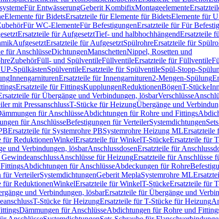
ssysteme
Für Entwässerung
Geberit Kombifix
Montageelemente
Ersatztei
he
Elemente für Bidets
Ersatzteile für Elemente für Bidets
Elemente für U
 Zubehör
Für WC-Elemente
Für Befestigungen
Ersatzteile für Für Befest
esetzt
Ersatzteile für Aufgesetzt
Tief- und halbhochhängend
Ersatzteile 
amik
Aufgesetzt
Ersatzteile für Aufgesetzt
Spülrohre
Ersatzteile für Spülr
le für Anschlüsse
Dichtungen
Manschetten
Nippel, Rosetten und
ohre
Zubehör
Füll- und Spülventile
Füllventile
Ersatzteile für Füllventile
Fü
ür UP-Spülkästen
Spülventile
Ersatzteile für Spülventile
Spül-Stopp-Spülu
ung
Innengarnituren
Ersatzteile für Innengarnituren
2-Mengen-Spülung
Er
ttings
Ersatzteile für Fittings
Kupplungen
Reduktionen
Bögen
T-Stücke
In
Ersatzteile für Übergänge und Verbindungen, lösbar
Verschlüsse
Anschlü
iler mit Pressanschluss
T-Stücke für Heizung
Übergänge und Verbindung
ämmungen für Anschlüsse
Abdichtungen für Rohre und Fittings
Abdich
gungen für Anschlüsse
Befestigungen für Verteiler
Systemdichtungen
Set
 PB
Ersatzteile für Systemrohre PB
Systemrohre Heizung ML
Ersatzteil
le für Reduktionen
Winkel
Ersatzteile für Winkel
T-Stücke
Ersatzteile für 
nge und Verbindungen, lösbar
Anschlussdosen
Ersatzteile für Anschlussd
it Gewindeanschluss
Anschlüsse für Heizung
Ersatzteile für Anschlüsse 
Fittings
Abdichtungen für Anschlüsse
Abdeckungen für Rohre
Befestig
für Verteiler
Systemdichtungen
Geberit Mepla
Systemrohre ML
Ersatzte
le für Reduktionen
Winkel
Ersatzteile für Winkel
T-Stücke
Ersatzteile für 
rgänge und Verbindungen, lösbar
Ersatzteile für Übergänge und Verbi
deanschluss
T-Stücke für Heizung
Ersatzteile für T-Stücke für Heizung
An
ttings
Dämmungen für Anschlüsse
Abdichtungen für Rohre und Fitting
für Anschlüsse
Systemdichtungen
Sets Schraube für Flanschverbindung