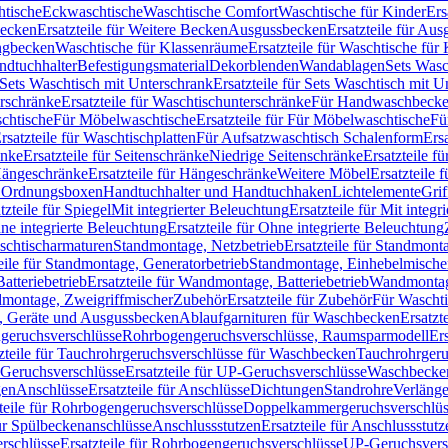
htische
Eckwaschtische
Waschtische Comfort
Waschtische für Kinder
Ers
Becken
Ersatzteile für Weitere Becken
Ausgussbecken
Ersatzteile für Au
ngbecken
Waschtische für Klassenräume
Ersatzteile für Waschtische fü
ndtuchhalter
Befestigungsmaterial
Dekorblenden
Wandablagen
Sets Wasc
Sets Waschtisch mit Unterschrank
Ersatzteile für Sets Waschtisch mit 
rschränke
Ersatzteile für Waschtischunterschränke
Für Handwaschbeck
schtische
Für Möbelwaschtische
Ersatzteile für Für Möbelwaschtische
Fü
rsatzteile für Waschtischplatten
Für Aufsatzwaschtisch Schalenform
Ers
änke
Ersatzteile für Seitenschränke
Niedrige Seitenschränke
Ersatzteile f
ängeschränke
Ersatzteile für Hängeschränke
Weitere Möbel
Ersatzteile 
d Ordnungsboxen
Handtuchhalter und Handtuchhaken
Lichtelemente
Grif
tzteile für Spiegel
Mit integrierter Beleuchtung
Ersatzteile für Mit integr
ne integrierte Beleuchtung
Ersatzteile für Ohne integrierte Beleuchtung
aschtischarmaturen
Standmontage, Netzbetrieb
Ersatzteile für Standmont
eile für Standmontage, Generatorbetrieb
Standmontage, Einhebelmische
tteriebetrieb
Ersatzteile für Wandmontage, Batteriebetrieb
Wandmontage
ndmontage, Zweigriffmischer
Zubehör
Ersatzteile für Zubehör
Für Wascht
n, Geräte und Ausgussbecken
Ablaufgarnituren für Waschbecken
Ersatzt
ngeruchsverschlüsse
Rohrbogengeruchsverschlüsse, Raumsparmodell
Er
zteile für Tauchrohrgeruchsverschlüsse für Waschbecken
Tauchrohrgeru
Geruchsverschlüsse
Ersatzteile für UP-Geruchsverschlüsse
Waschbecken
en
Anschlüsse
Ersatzteile für Anschlüsse
Dichtungen
Standrohre
Verläng
teile für Rohrbogengeruchsverschlüsse
Doppelkammergeruchsverschlüs
für Spülbeckenanschlüsse
Anschlussstutzen
Ersatzteile für Anschlussstutz
rschlüsse
Ersatzteile für Rohrbogengeruchsverschlüsse
UP-Geruchsvers