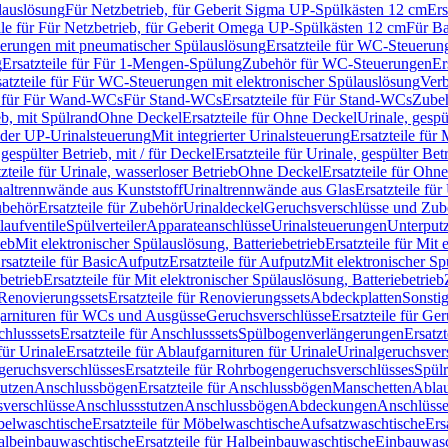
lauslösung
Für Netzbetrieb, für Geberit Sigma UP-Spülkästen 12 cm
Ers
ile für Für Netzbetrieb, für Geberit Omega UP-Spülkästen 12 cm
Für Ba
rungen mit pneumatischer Spülauslösung
Ersatzteile für WC-Steuerun
g
Ersatzteile für Für 1-Mengen-Spülung
Zubehör für WC-Steuerungen
Er
satzteile für Für WC-Steuerungen mit elektronischer Spülauslösung
Ver
le für Für Wand-WCs
Für Stand-WCs
Ersatzteile für Für Stand-WCs
Zube
ieb, mit Spülrand
Ohne Deckel
Ersatzteile für Ohne Deckel
Urinale, gespü
 oder UP-Urinalsteuerung
Mit integrierter Urinalsteuerung
Ersatzteile für 
 gespülter Betrieb, mit / für Deckel
Ersatzteile für Urinale, gespülter Bet
zteile für Urinale, wasserloser Betrieb
Ohne Deckel
Ersatzteile für Ohn
inaltrennwände aus Kunststoff
Urinaltrennwände aus Glas
Ersatzteile fü
behör
Ersatzteile für Zubehör
Urinaldeckel
Geruchsverschlüsse und Zub
aufventile
Spülverteiler
Apparateanschlüsse
Urinalsteuerungen
Unterput
ieb
Mit elektronischer Spülauslösung, Batteriebetrieb
Ersatzteile für Mit
rsatzteile für Basic
Aufputz
Ersatzteile für Aufputz
Mit elektronischer Sp
betrieb
Ersatzteile für Mit elektronischer Spülauslösung, Batteriebetrieb
Renovierungssets
Ersatzteile für Renovierungssets
Abdeckplatten
Sonsti
fgarnituren für WCs und Ausgüsse
Geruchsverschlüsse
Ersatzteile für Ge
hlusssets
Ersatzteile für Anschlusssets
Spülbogenverlängerungen
Ersatz
für Urinale
Ersatzteile für Ablaufgarnituren für Urinale
Urinalgeruchsver
eruchsverschlüsses
Ersatzteile für Rohrbogengeruchsverschlüsses
Spül
tutzen
Anschlussbögen
Ersatzteile für Anschlussbögen
Manschetten
Ablau
sverschlüsse
Anschlussstutzen
Anschlussbögen
Abdeckungen
Anschlüss
elwaschtische
Ersatzteile für Möbelwaschtische
Aufsatzwaschtische
Ers
albeinbauwaschtische
Ersatzteile für Halbeinbauwaschtische
Einbauwasc