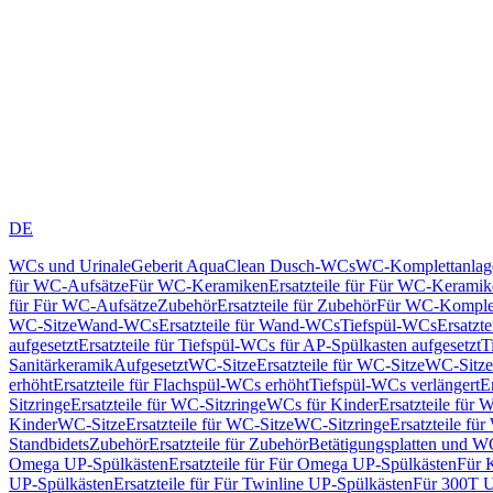
DE
WCs und Urinale
Geberit AquaClean Dusch-WCs
WC-Komplettanlag
für WC-Aufsätze
Für WC-Keramiken
Ersatzteile für Für WC-Kerami
für Für WC-Aufsätze
Zubehör
Ersatzteile für Zubehör
Für WC-Komplet
WC-Sitze
Wand-WCs
Ersatzteile für Wand-WCs
Tiefspül-WCs
Ersatzt
aufgesetzt
Ersatzteile für Tiefspül-WCs für AP-Spülkasten aufgesetzt
T
Sanitärkeramik
Aufgesetzt
WC-Sitze
Ersatzteile für WC-Sitze
WC-Sitze
erhöht
Ersatzteile für Flachspül-WCs erhöht
Tiefspül-WCs verlängert
E
Sitzringe
Ersatzteile für WC-Sitzringe
WCs für Kinder
Ersatzteile für 
Kinder
WC-Sitze
Ersatzteile für WC-Sitze
WC-Sitzringe
Ersatzteile fü
Standbidets
Zubehör
Ersatzteile für Zubehör
Betätigungsplatten und W
Omega UP-Spülkästen
Ersatzteile für Für Omega UP-Spülkästen
Für 
UP-Spülkästen
Ersatzteile für Für Twinline UP-Spülkästen
Für 300T U