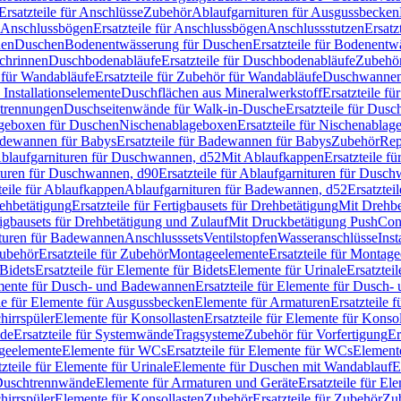
Ersatzteile für Anschlüsse
Zubehör
Ablaufgarnituren für Ausgussbecken
Anschlussbögen
Ersatzteile für Anschlussbögen
Anschlussstutzen
Ersatz
nen
Duschen
Bodenentwässerung für Duschen
Ersatzteile für Bodenent
schrinnen
Duschbodenabläufe
Ersatzteile für Duschbodenabläufe
Zubehör
für Wandabläufe
Ersatzteile für Zubehör für Wandabläufe
Duschwannen
Installationselemente
Duschflächen aus Mineralwerkstoff
Ersatzteile f
btrennungen
Duschseitenwände für Walk-in-Dusche
Ersatzteile für Dus
lageboxen für Duschen
Nischenablageboxen
Ersatzteile für Nischenabla
dewannen für Babys
Ersatzteile für Badewannen für Babys
Zubehör
Rep
 Ablaufgarnituren für Duschwannen, d52
Mit Ablaufkappen
Ersatzteile f
turen für Duschwannen, d90
Ersatzteile für Ablaufgarnituren für Dusc
teile für Ablaufkappen
Ablaufgarnituren für Badewannen, d52
Ersatztei
rehbetätigung
Ersatzteile für Fertigbausets für Drehbetätigung
Mit Drehbe
rtigbausets für Drehbetätigung und Zulauf
Mit Druckbetätigung PushCon
ituren für Badewannen
Anschlusssets
Ventilstopfen
Wasseranschlüsse
Inst
ubehör
Ersatzteile für Zubehör
Montageelemente
Ersatzteile für Montag
Bidets
Ersatzteile für Elemente für Bidets
Elemente für Urinale
Ersatztei
mente für Dusch- und Badewannen
Ersatzteile für Elemente für Dusch
ile für Elemente für Ausgussbecken
Elemente für Armaturen
Ersatzteile 
hirrspüler
Elemente für Konsollasten
Ersatzteile für Elemente für Konso
de
Ersatzteile für Systemwände
Tragsysteme
Zubehör für Vorfertigung
Er
ageelemente
Elemente für WCs
Ersatzteile für Elemente für WCs
Element
tzteile für Elemente für Urinale
Elemente für Duschen mit Wandablauf
E
r Duschtrennwände
Elemente für Armaturen und Geräte
Ersatzteile für E
hirrspüler
Elemente für Konsollasten
Zubehör
Ersatzteile für Zubehör
Zu