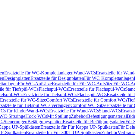
en
Ersatzteile für WC-Komplettanlagen
Wand-WCs
Ersatzteile für Wa
ken
Designplatten
Ersatzteile für Designplatten
Für WC-Komplettanlagen
tanlagen
Für WC-Aufsätze
Ersatzteile für Für WC-Aufsätze
Für WC-Au
eile für Tiefspül-WCs
Flachspül-WCs
Ersatzteile für Flachspül-WCs
Stan
iefspül-WCs
Ersatzteile für Tiefspül-WCs
Flachspül-WCs
Ersatzteile fü
Ersatzteile für WC-Sitze
Comfort WCs
Ersatzteile für Comfort WCs
Tie
rsatzteile für Tiefspül-WCs verlängert
Comfort WC-Sitze
Ersatzteile fü
WCs für Kinder
Wand-WCs
Ersatzteile für Wand-WCs
Stand-WCs
Ersatzt
r WC-Sitzringe
Hock-WCs
Mit Spülung
Zubehör
Befestigungsmaterial
Bide
C-Steuerungen
Betätigungsplatten
Ersatzteile für Betätigungsplatten
Für 
Kappa UP-Spülkästen
Ersatzteile für Für Kappa UP-Spülkästen
Für Delt
P-Spülkästen
Ersatzteile für Für 300T UP-Spülkästen
Zubehör
Verbrauc