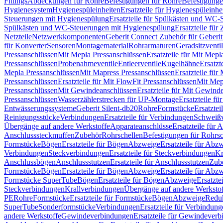
Fittings
Abdeckungen für Rohre
Befestigungen für Rohre
Befestigunge
Hygienesystem
Hygienespüleinheiten
Ersatzteile für Hygienespüleinhe
Steuerungen mit Hygienespülung
Ersatzteile für Spülkästen und WC
Spülkästen und WC-Steuerungen mit Hygienespülung
Ersatzteile fü
Netzteile
Netzwerkkomponenten
Geberit Connect Zubehör für Geberi
für Konverter
Sensoren
Montagematerial
Rohrarmaturen
Geradsitzventi
Pressanschlüssen
Mit Mepla Pressanschlüssen
Ersatzteile für Mit Mepl
Pressanschlüssen
Probenahmeventile
Entleerventile
Kugelhähne
Ersatzt
Mepla Pressanschlüssen
Mit Mapress Pressanschlüssen
Ersatzteile für
Pressanschlüssen
Ersatzteile für Mit FlowFit Pressanschlüssen
Mit Mep
Pressanschlüssen
Mit Gewindeanschlüssen
Ersatzteile für Mit Gewind
Pressanschlüssen
Wasserzählerstrecken für UP-Montage
Ersatzteile f
Entwässerungssysteme
Geberit Silent-db20
Rohre
Formstücke
Ersatztei
Reinigungsstücke
Verbindungen
Ersatzteile für Verbindungen
Schweiß
Übergänge auf andere Werkstoffe
Apparateanschlüsse
Ersatzteile für 
Anschlusssteckmuffen
Zubehör
Rohrschellen
Befestigungen für Rohrsc
Formstücke
Bögen
Ersatzteile für Bögen
Abzweige
Ersatzteile für Abz
Verbindungen
Steckverbindungen
Ersatzteile für Steckverbindungen
Kr
Anschlussbögen
Anschlussstutzen
Ersatzteile für Anschlussstutzen
Zub
Formstücke
Bögen
Ersatzteile für Bögen
Abzweige
Ersatzteile für Abz
Formstücke SuperTube
Bögen
Ersatzteile für Bögen
Abzweige
Ersatzte
Steckverbindungen
Krallverbindungen
Übergänge auf andere Werksto
PE
Rohre
Formstücke
Ersatzteile für Formstücke
Bögen
Abzweige
Redu
SuperTube
Sonderformstücke
Verbindungen
Ersatzteile für Verbindun
andere Werkstoffe
Gewindeverbindungen
Ersatzteile für Gewindever