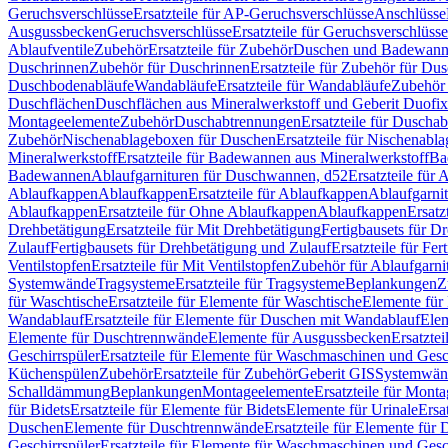
Geruchsverschlüsse
Ersatzteile für AP-Geruchsverschlüsse
Anschlüsse
Ausgussbecken
Geruchsverschlüsse
Ersatzteile für Geruchsverschlüsse
Ablaufventile
Zubehör
Ersatzteile für Zubehör
Duschen und Badewan
Duschrinnen
Zubehör für Duschrinnen
Ersatzteile für Zubehör für Du
Duschbodenabläufe
Wandabläufe
Ersatzteile für Wandabläufe
Zubehör 
Duschflächen
Duschflächen aus Mineralwerkstoff und Geberit Duofix 
Montageelemente
Zubehör
Duschabtrennungen
Ersatzteile für Duscha
Zubehör
Nischenablageboxen für Duschen
Ersatzteile für Nischenab
Mineralwerkstoff
Ersatzteile für Badewannen aus Mineralwerkstoff
Ba
Badewannen
Ablaufgarnituren für Duschwannen, d52
Ersatzteile für
Ablaufkappen
Ablaufkappen
Ersatzteile für Ablaufkappen
Ablaufgarni
Ablaufkappen
Ersatzteile für Ohne Ablaufkappen
Ablaufkappen
Ersatz
Drehbetätigung
Ersatzteile für Mit Drehbetätigung
Fertigbausets für D
Zulauf
Fertigbausets für Drehbetätigung und Zulauf
Ersatzteile für Fe
Ventilstopfen
Ersatzteile für Mit Ventilstopfen
Zubehör für Ablaufgarn
Systemwände
Tragsysteme
Ersatzteile für Tragsysteme
Beplankungen
Z
für Waschtische
Ersatzteile für Elemente für Waschtische
Elemente für 
Wandablauf
Ersatzteile für Elemente für Duschen mit Wandablauf
Ele
Elemente für Duschtrennwände
Elemente für Ausgussbecken
Ersatzte
Geschirrspüler
Ersatzteile für Elemente für Waschmaschinen und Gesc
Küchenspülen
Zubehör
Ersatzteile für Zubehör
Geberit GIS
Systemwän
Schalldämmung
Beplankungen
Montageelemente
Ersatzteile für Mont
für Bidets
Ersatzteile für Elemente für Bidets
Elemente für Urinale
Ersa
Duschen
Elemente für Duschtrennwände
Ersatzteile für Elemente fü
Geschirrspüler
Ersatzteile für Elemente für Waschmaschinen und Gesc