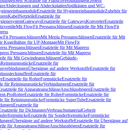
chtungen
Sets Schraube für Flanschverbindungen
Geberit
zer
Abdeckungen und Abdeckplatten
Spülkästen und WC-
gieneeinbaumodule
Ersatzteile für Hygieneeinbaumodule
Zubehör für
oren
Kabel
Netzteile
Ersatzteile für
Hygienesystem
Gateways
Ersatzteile für Gateways
Konverter
Ersatzteile
itzventile
Mit FlowFit Pressanschlüssen
Ersatzteile für Mit FlowFit
press
lowFit Pressanschlüssen
Mit Mepla Pressanschlüssen
Ersatzteile für Mit
 für Kugelhähne für UP-Montage
Mit FlowFit
ress Pressanschlüssen
Ersatzteile für Mit Mapress
ress Pressanschlüssen
Ersatzteile für Mit Mapress
teile für Mit Gewindeanschlüssen
Gebäude-
n
Reinigungsstücke
Ersatzteile für
nverbindungen
Übergänge auf andere Werkstoffe
Ersatzteile für
lusssteckmuffen
Ersatzteile für
re
Ersatzteile für Rohre
Formstücke
Ersatzteile für
ile für Reinigungsstücke
Verbindungen
Ersatzteile für
rsatzteile für Apparateanschlüsse
Anschlussbögen
Ersatzteile für
lent-Pro
Rohre
Ersatzteile für Rohre
Formstücke
Ersatzteile für
ile für Reinigungsstücke
Formstücke SuperTube
Ersatzteile für
ndungen
Ersatzteile für
Ersatzteile für Dichtungen
Verbrauchsmaterial
Geberit
nderformstücke
Ersatzteile für Sonderformstücke
Formstücke
ndungen
Übergänge auf andere Werkstoffe
Ersatzteile für Übergänge auf
teile für Apparateanschlüsse
Anschlussbögen
Ersatzteile für