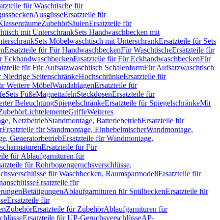
atzteile für Waschtische für
sgussbecken
Ausgüsse
Ersatzteile für
r Klassenräume
Zubehör
Säulen
Ersatzteile für
htisch mit Unterschrank
Sets Handwaschbecken mit
Unterschrank
Sets Möbelwaschtisch mit Unterschrank
Ersatzteile für Sets
en
Ersatzteile für Für Handwaschbecken
Für Waschtische
Ersatzteile für
r Eckhandwaschbecken
Ersatzteile für Für Eckhandwaschbecken
Für
atzteile für Für Aufsatzwaschtisch Schalenform
Für Aufsatzwaschtisch
ür Niedrige Seitenschränke
Hochschränke
Ersatzteile für
für Weitere Möbel
Wandablagen
Ersatzteile für
fe
Sets Füße
Magnettafeln
Steckdosen
Ersatzteile für
ierter Beleuchtung
Spiegelschränke
Ersatzteile für Spiegelschränke
Mit
Zubehör
Lichtelemente
Griffe
Weiteres
age, Netzbetrieb
Standmontage, Batteriebetrieb
Ersatzteile für
r
Ersatzteile für Standmontage, Einhebelmischer
Wandmontage,
, Generatorbetrieb
Ersatzteile für Wandmontage,
ischarmaturen
Ersatzteile für Für
eile für Ablaufgarnituren für
satzteile für Rohrbogengeruchsverschlüsse,
chsverschlüsse für Waschbecken, Raumsparmodell
Ersatzteile für
anschlüsse
Ersatzteile für
erungen
Betätigungen
Ablaufgarnituren für Spülbecken
Ersatzteile für
se
Ersatzteile für
en
Zubehör
Ersatzteile für Zubehör
Ablaufgarnituren für
chlüsse
Ersatzteile für UP-Geruchsverschlüsse
AP-