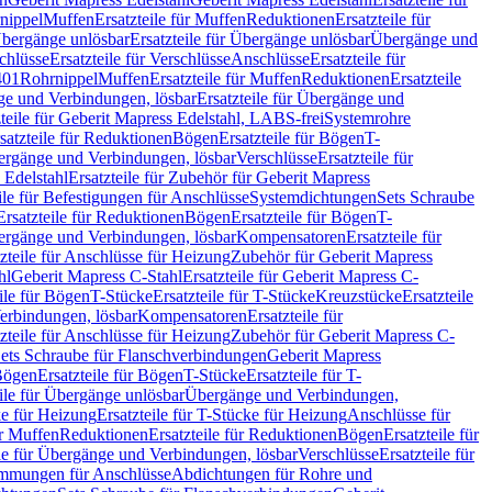
nippel
Muffen
Ersatzteile für Muffen
Reduktionen
Ersatzteile für
bergänge unlösbar
Ersatzteile für Übergänge unlösbar
Übergänge und
chlüsse
Ersatzteile für Verschlüsse
Anschlüsse
Ersatzteile für
401
Rohrnippel
Muffen
Ersatzteile für Muffen
Reduktionen
Ersatzteile
e und Verbindungen, lösbar
Ersatzteile für Übergänge und
zteile für Geberit Mapress Edelstahl, LABS-frei
Systemrohre
satzteile für Reduktionen
Bögen
Ersatzteile für Bögen
T-
bergänge und Verbindungen, lösbar
Verschlüsse
Ersatzteile für
 Edelstahl
Ersatzteile für Zubehör für Geberit Mapress
ile für Befestigungen für Anschlüsse
Systemdichtungen
Sets Schraube
Ersatzteile für Reduktionen
Bögen
Ersatzteile für Bögen
T-
bergänge und Verbindungen, lösbar
Kompensatoren
Ersatzteile für
zteile für Anschlüsse für Heizung
Zubehör für Geberit Mapress
hl
Geberit Mapress C-Stahl
Ersatzteile für Geberit Mapress C-
ile für Bögen
T-Stücke
Ersatzteile für T-Stücke
Kreuzstücke
Ersatzteile
Verbindungen, lösbar
Kompensatoren
Ersatzteile für
zteile für Anschlüsse für Heizung
Zubehör für Geberit Mapress C-
ets Schraube für Flanschverbindungen
Geberit Mapress
Bögen
Ersatzteile für Bögen
T-Stücke
Ersatzteile für T-
eile für Übergänge unlösbar
Übergänge und Verbindungen,
e für Heizung
Ersatzteile für T-Stücke für Heizung
Anschlüsse für
ür Muffen
Reduktionen
Ersatzteile für Reduktionen
Bögen
Ersatzteile für
ile für Übergänge und Verbindungen, lösbar
Verschlüsse
Ersatzteile für
mungen für Anschlüsse
Abdichtungen für Rohre und