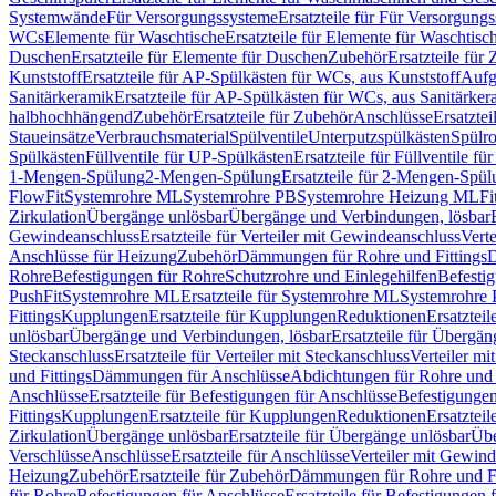
Systemwände
Für Versorgungssysteme
Ersatzteile für Für Versorgung
WCs
Elemente für Waschtische
Ersatzteile für Elemente für Waschtisc
Duschen
Ersatzteile für Elemente für Duschen
Zubehör
Ersatzteile für
Kunststoff
Ersatzteile für AP-Spülkästen für WCs, aus Kunststoff
Aufg
Sanitärkeramik
Ersatzteile für AP-Spülkästen für WCs, aus Sanitärker
halbhochhängend
Zubehör
Ersatzteile für Zubehör
Anschlüsse
Ersatztei
Staueinsätze
Verbrauchsmaterial
Spülventile
Unterputzspülkästen
Spülr
Spülkästen
Füllventile für UP-Spülkästen
Ersatzteile für Füllventile f
1-Mengen-Spülung
2-Mengen-Spülung
Ersatzteile für 2-Mengen-Spül
FlowFit
Systemrohre ML
Systemrohre PB
Systemrohre Heizung ML
Fi
Zirkulation
Übergänge unlösbar
Übergänge und Verbindungen, lösbar
Gewindeanschluss
Ersatzteile für Verteiler mit Gewindeanschluss
Verte
Anschlüsse für Heizung
Zubehör
Dämmungen für Rohre und Fittings
D
Rohre
Befestigungen für Rohre
Schutzrohre und Einlegehilfen
Befesti
PushFit
Systemrohre ML
Ersatzteile für Systemrohre ML
Systemrohre
Fittings
Kupplungen
Ersatzteile für Kupplungen
Reduktionen
Ersatztei
unlösbar
Übergänge und Verbindungen, lösbar
Ersatzteile für Übergä
Steckanschluss
Ersatzteile für Verteiler mit Steckanschluss
Verteiler m
und Fittings
Dämmungen für Anschlüsse
Abdichtungen für Rohre und 
Anschlüsse
Ersatzteile für Befestigungen für Anschlüsse
Befestigungen 
Fittings
Kupplungen
Ersatzteile für Kupplungen
Reduktionen
Ersatztei
Zirkulation
Übergänge unlösbar
Ersatzteile für Übergänge unlösbar
Übe
Verschlüsse
Anschlüsse
Ersatzteile für Anschlüsse
Verteiler mit Gewin
Heizung
Zubehör
Ersatzteile für Zubehör
Dämmungen für Rohre und Fi
für Rohre
Befestigungen für Anschlüsse
Ersatzteile für Befestigungen 