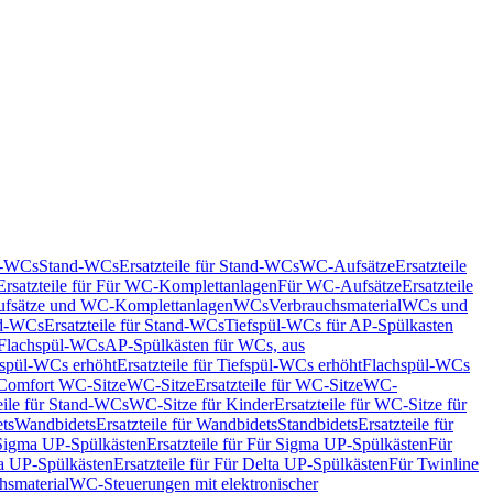
nd-WCs
Stand-WCs
Ersatzteile für Stand-WCs
WC-Aufsätze
Ersatzteile
Ersatzteile für Für WC-Komplettanlagen
Für WC-Aufsätze
Ersatzteile
fsätze und WC-Komplettanlagen
WCs
Verbrauchsmaterial
WCs und
d-WCs
Ersatzteile für Stand-WCs
Tiefspül-WCs für AP-Spülkasten
r Flachspül-WCs
AP-Spülkästen für WCs, aus
fspül-WCs erhöht
Ersatzteile für Tiefspül-WCs erhöht
Flachspül-WCs
r Comfort WC-Sitze
WC-Sitze
Ersatzteile für WC-Sitze
WC-
eile für Stand-WCs
WC-Sitze für Kinder
Ersatzteile für WC-Sitze für
ts
Wandbidets
Ersatzteile für Wandbidets
Standbidets
Ersatzteile für
Sigma UP-Spülkästen
Ersatzteile für Für Sigma UP-Spülkästen
Für
a UP-Spülkästen
Ersatzteile für Für Delta UP-Spülkästen
Für Twinline
hsmaterial
WC-Steuerungen mit elektronischer