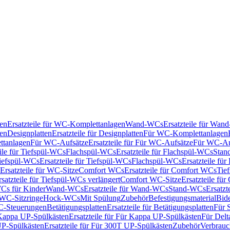
en
Ersatzteile für WC-Komplettanlagen
Wand-WCs
Ersatzteile für Wa
ken
Designplatten
Ersatzteile für Designplatten
Für WC-Komplettanlagen
tanlagen
Für WC-Aufsätze
Ersatzteile für Für WC-Aufsätze
Für WC-Au
eile für Tiefspül-WCs
Flachspül-WCs
Ersatzteile für Flachspül-WCs
Stan
iefspül-WCs
Ersatzteile für Tiefspül-WCs
Flachspül-WCs
Ersatzteile fü
Ersatzteile für WC-Sitze
Comfort WCs
Ersatzteile für Comfort WCs
Tie
rsatzteile für Tiefspül-WCs verlängert
Comfort WC-Sitze
Ersatzteile fü
WCs für Kinder
Wand-WCs
Ersatzteile für Wand-WCs
Stand-WCs
Ersatzt
r WC-Sitzringe
Hock-WCs
Mit Spülung
Zubehör
Befestigungsmaterial
Bide
C-Steuerungen
Betätigungsplatten
Ersatzteile für Betätigungsplatten
Für 
Kappa UP-Spülkästen
Ersatzteile für Für Kappa UP-Spülkästen
Für Delt
P-Spülkästen
Ersatzteile für Für 300T UP-Spülkästen
Zubehör
Verbrauc