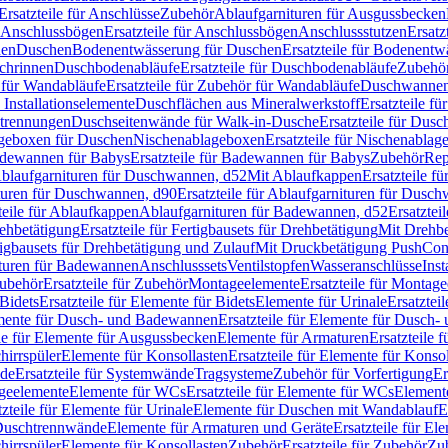
Ersatzteile für Anschlüsse
Zubehör
Ablaufgarnituren für Ausgussbecken
Anschlussbögen
Ersatzteile für Anschlussbögen
Anschlussstutzen
Ersatz
nen
Duschen
Bodenentwässerung für Duschen
Ersatzteile für Bodenent
schrinnen
Duschbodenabläufe
Ersatzteile für Duschbodenabläufe
Zubehör
für Wandabläufe
Ersatzteile für Zubehör für Wandabläufe
Duschwannen
Installationselemente
Duschflächen aus Mineralwerkstoff
Ersatzteile f
btrennungen
Duschseitenwände für Walk-in-Dusche
Ersatzteile für Dus
lageboxen für Duschen
Nischenablageboxen
Ersatzteile für Nischenabla
dewannen für Babys
Ersatzteile für Badewannen für Babys
Zubehör
Rep
 Ablaufgarnituren für Duschwannen, d52
Mit Ablaufkappen
Ersatzteile f
turen für Duschwannen, d90
Ersatzteile für Ablaufgarnituren für Dusc
teile für Ablaufkappen
Ablaufgarnituren für Badewannen, d52
Ersatztei
rehbetätigung
Ersatzteile für Fertigbausets für Drehbetätigung
Mit Drehbe
rtigbausets für Drehbetätigung und Zulauf
Mit Druckbetätigung PushCon
ituren für Badewannen
Anschlusssets
Ventilstopfen
Wasseranschlüsse
Inst
ubehör
Ersatzteile für Zubehör
Montageelemente
Ersatzteile für Montag
Bidets
Ersatzteile für Elemente für Bidets
Elemente für Urinale
Ersatztei
mente für Dusch- und Badewannen
Ersatzteile für Elemente für Dusch
ile für Elemente für Ausgussbecken
Elemente für Armaturen
Ersatzteile 
hirrspüler
Elemente für Konsollasten
Ersatzteile für Elemente für Konso
de
Ersatzteile für Systemwände
Tragsysteme
Zubehör für Vorfertigung
Er
ageelemente
Elemente für WCs
Ersatzteile für Elemente für WCs
Element
tzteile für Elemente für Urinale
Elemente für Duschen mit Wandablauf
E
r Duschtrennwände
Elemente für Armaturen und Geräte
Ersatzteile für E
hirrspüler
Elemente für Konsollasten
Zubehör
Ersatzteile für Zubehör
Zu