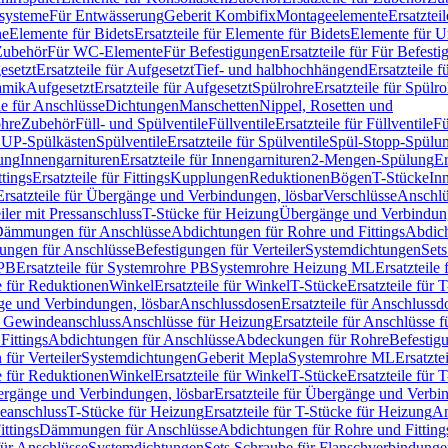
ssysteme
Für Entwässerung
Geberit Kombifix
Montageelemente
Ersatztei
he
Elemente für Bidets
Ersatzteile für Elemente für Bidets
Elemente für U
 Zubehör
Für WC-Elemente
Für Befestigungen
Ersatzteile für Für Befest
esetzt
Ersatzteile für Aufgesetzt
Tief- und halbhochhängend
Ersatzteile 
amik
Aufgesetzt
Ersatzteile für Aufgesetzt
Spülrohre
Ersatzteile für Spülr
le für Anschlüsse
Dichtungen
Manschetten
Nippel, Rosetten und
ohre
Zubehör
Füll- und Spülventile
Füllventile
Ersatzteile für Füllventile
Fü
ür UP-Spülkästen
Spülventile
Ersatzteile für Spülventile
Spül-Stopp-Spülu
ung
Innengarnituren
Ersatzteile für Innengarnituren
2-Mengen-Spülung
Er
ttings
Ersatzteile für Fittings
Kupplungen
Reduktionen
Bögen
T-Stücke
In
Ersatzteile für Übergänge und Verbindungen, lösbar
Verschlüsse
Anschlü
iler mit Pressanschluss
T-Stücke für Heizung
Übergänge und Verbindung
ämmungen für Anschlüsse
Abdichtungen für Rohre und Fittings
Abdich
gungen für Anschlüsse
Befestigungen für Verteiler
Systemdichtungen
Set
 PB
Ersatzteile für Systemrohre PB
Systemrohre Heizung ML
Ersatzteil
le für Reduktionen
Winkel
Ersatzteile für Winkel
T-Stücke
Ersatzteile für 
nge und Verbindungen, lösbar
Anschlussdosen
Ersatzteile für Anschlussd
it Gewindeanschluss
Anschlüsse für Heizung
Ersatzteile für Anschlüsse 
Fittings
Abdichtungen für Anschlüsse
Abdeckungen für Rohre
Befestig
für Verteiler
Systemdichtungen
Geberit Mepla
Systemrohre ML
Ersatzte
le für Reduktionen
Winkel
Ersatzteile für Winkel
T-Stücke
Ersatzteile für 
rgänge und Verbindungen, lösbar
Ersatzteile für Übergänge und Verbi
deanschluss
T-Stücke für Heizung
Ersatzteile für T-Stücke für Heizung
An
ttings
Dämmungen für Anschlüsse
Abdichtungen für Rohre und Fitting
für Anschlüsse
Systemdichtungen
Sets Schraube für Flanschverbindung