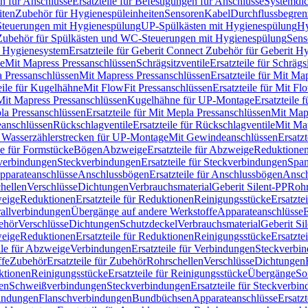
n für Anschlüsse
Ersatzteile für Befestigungen für Anschlüsse
Systemdi
iten
Zubehör für Hygienespüleinheiten
Sensoren
Kabel
Durchflussbegren
-Steuerungen mit Hygienespülung
UP-Spülkästen mit Hygienespülung
Hy
r Zubehör für Spülkästen und WC-Steuerungen mit Hygienespülung
Sens
t Hygienesystem
Ersatzteile für Geberit Connect Zubehör für Geberit 
le
Mit Mapress Pressanschlüssen
Schrägsitzventile
Ersatzteile für Schrägs
a Pressanschlüssen
Mit Mapress Pressanschlüssen
Ersatzteile für Mit Ma
eile für Kugelhähne
Mit FlowFit Pressanschlüssen
Ersatzteile für Mit F
 Mit Mapress Pressanschlüssen
Kugelhähne für UP-Montage
Ersatzteile
la Pressanschlüssen
Ersatzteile für Mit Mepla Pressanschlüssen
Mit Map
eanschlüssen
Rückschlagventile
Ersatzteile für Rückschlagventile
Mit Map
ür Wasserzählerstrecken für UP-Montage
Mit Gewindeanschlüssen
Ersatz
le für Formstücke
Bögen
Abzweige
Ersatzteile für Abzweige
Reduktione
verbindungen
Steckverbindungen
Ersatzteile für Steckverbindungen
Span
Apparateanschlüsse
Anschlussbögen
Ersatzteile für Anschlussbögen
Ansch
hellen
Verschlüsse
Dichtungen
Verbrauchsmaterial
Geberit Silent-PP
Roh
weige
Reduktionen
Ersatzteile für Reduktionen
Reinigungsstücke
Ersatzte
allverbindungen
Übergänge auf andere Werkstoffe
Apparateanschlüsse
E
ehör
Verschlüsse
Dichtungen
Schutzdeckel
Verbrauchsmaterial
Geberit Si
weige
Reduktionen
Ersatzteile für Reduktionen
Reinigungsstücke
Ersatzte
ile für Abzweige
Verbindungen
Ersatzteile für Verbindungen
Steckverbi
ffe
Zubehör
Ersatzteile für Zubehör
Rohrschellen
Verschlüsse
Dichtungen
ktionen
Reinigungsstücke
Ersatzteile für Reinigungsstücke
Übergänge
So
gen
Schweißverbindungen
Steckverbindungen
Ersatzteile für Steckverbi
bindungen
Flanschverbindungen
Bundbüchsen
Apparateanschlüsse
Ersatz