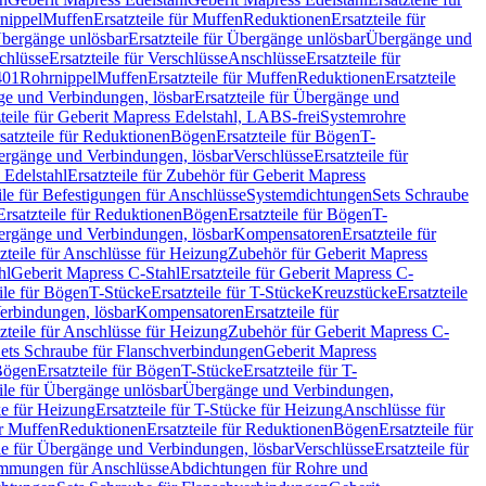
nippel
Muffen
Ersatzteile für Muffen
Reduktionen
Ersatzteile für
bergänge unlösbar
Ersatzteile für Übergänge unlösbar
Übergänge und
chlüsse
Ersatzteile für Verschlüsse
Anschlüsse
Ersatzteile für
401
Rohrnippel
Muffen
Ersatzteile für Muffen
Reduktionen
Ersatzteile
e und Verbindungen, lösbar
Ersatzteile für Übergänge und
zteile für Geberit Mapress Edelstahl, LABS-frei
Systemrohre
satzteile für Reduktionen
Bögen
Ersatzteile für Bögen
T-
bergänge und Verbindungen, lösbar
Verschlüsse
Ersatzteile für
 Edelstahl
Ersatzteile für Zubehör für Geberit Mapress
ile für Befestigungen für Anschlüsse
Systemdichtungen
Sets Schraube
Ersatzteile für Reduktionen
Bögen
Ersatzteile für Bögen
T-
bergänge und Verbindungen, lösbar
Kompensatoren
Ersatzteile für
zteile für Anschlüsse für Heizung
Zubehör für Geberit Mapress
hl
Geberit Mapress C-Stahl
Ersatzteile für Geberit Mapress C-
ile für Bögen
T-Stücke
Ersatzteile für T-Stücke
Kreuzstücke
Ersatzteile
Verbindungen, lösbar
Kompensatoren
Ersatzteile für
zteile für Anschlüsse für Heizung
Zubehör für Geberit Mapress C-
ets Schraube für Flanschverbindungen
Geberit Mapress
Bögen
Ersatzteile für Bögen
T-Stücke
Ersatzteile für T-
eile für Übergänge unlösbar
Übergänge und Verbindungen,
e für Heizung
Ersatzteile für T-Stücke für Heizung
Anschlüsse für
ür Muffen
Reduktionen
Ersatzteile für Reduktionen
Bögen
Ersatzteile für
ile für Übergänge und Verbindungen, lösbar
Verschlüsse
Ersatzteile für
mungen für Anschlüsse
Abdichtungen für Rohre und