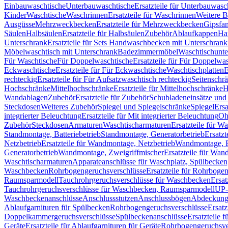
Einbauwaschtische
Unterbauwaschtische
Ersatzteile für Unterbauwasc
Kinder
Waschtische
Waschrinnen
Ersatzteile für Waschrinnen
Weitere 
Ausgüsse
Mehrzweckbecken
Ersatzteile für Mehrzweckbecken
Gipsfa
Säulen
Halbsäulen
Ersatzteile für Halbsäulen
Zubehör
Ablaufkappen
Ha
Unterschrank
Ersatzteile für Sets Handwaschbecken mit Unterschrank
Möbelwaschtisch mit Unterschrank
Badezimmermöbel
Waschtischunte
Für Waschtische
Für Doppelwaschtische
Ersatzteile für Für Doppelwa
Eckwaschtische
Ersatzteile für Für Eckwaschtische
Waschtischplatten
E
rechteckig
Ersatzteile für Für Aufsatzwaschtisch rechteckig
Seitenschr
Hochschränke
Mittelhochschränke
Ersatzteile für Mittelhochschränke
H
Wandablagen
Zubehör
Ersatzteile für Zubehör
Schubladeneinsätze un
Steckdosen
Weiteres Zubehör
Spiegel und Spiegelschränke
Spiegel
Ersa
integrierter Beleuchtung
Ersatzteile für Mit integrierter Beleuchtung
Oh
Zubehör
Steckdosen
Armaturen
Waschtischarmaturen
Ersatzteile für W
Standmontage, Batteriebetrieb
Standmontage, Generatorbetrieb
Ersatzt
Netzbetrieb
Ersatzteile für Wandmontage, Netzbetrieb
Wandmontage, Ba
Generatorbetrieb
Wandmontage, Zweigriffmischer
Ersatzteile für Wa
Waschtischarmaturen
Apparateanschlüsse für Waschplatz, Spülbecke
Waschbecken
Rohrbogengeruchsverschlüsse
Ersatzteile für Rohrboge
Raumsparmodell
Tauchrohrgeruchsverschlüsse für Waschbecken
Ersat
Tauchrohrgeruchsverschlüsse für Waschbecken, Raumsparmodell
UP-
Waschbeckenanschlüsse
Anschlussstutzen
Anschlussbögen
Abdeckung
Ablaufgarnituren für Spülbecken
Rohrbogengeruchsverschlüsse
Ersatz
Doppelkammergeruchsverschlüsse
Spülbeckenanschlüsse
Ersatzteile 
Geräte
Ersatzteile für Ablaufgarnituren für Geräte
Rohrbogengeruchsve