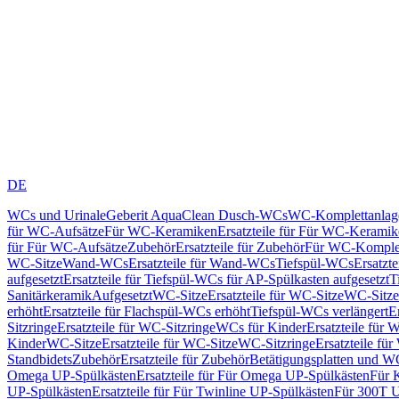
DE
WCs und Urinale
Geberit AquaClean Dusch-WCs
WC-Komplettanlag
für WC-Aufsätze
Für WC-Keramiken
Ersatzteile für Für WC-Kerami
für Für WC-Aufsätze
Zubehör
Ersatzteile für Zubehör
Für WC-Komplet
WC-Sitze
Wand-WCs
Ersatzteile für Wand-WCs
Tiefspül-WCs
Ersatzt
aufgesetzt
Ersatzteile für Tiefspül-WCs für AP-Spülkasten aufgesetzt
T
Sanitärkeramik
Aufgesetzt
WC-Sitze
Ersatzteile für WC-Sitze
WC-Sitze
erhöht
Ersatzteile für Flachspül-WCs erhöht
Tiefspül-WCs verlängert
E
Sitzringe
Ersatzteile für WC-Sitzringe
WCs für Kinder
Ersatzteile für 
Kinder
WC-Sitze
Ersatzteile für WC-Sitze
WC-Sitzringe
Ersatzteile fü
Standbidets
Zubehör
Ersatzteile für Zubehör
Betätigungsplatten und W
Omega UP-Spülkästen
Ersatzteile für Für Omega UP-Spülkästen
Für 
UP-Spülkästen
Ersatzteile für Für Twinline UP-Spülkästen
Für 300T U