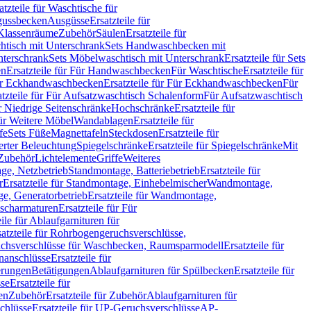
atzteile für Waschtische für
sgussbecken
Ausgüsse
Ersatzteile für
r Klassenräume
Zubehör
Säulen
Ersatzteile für
htisch mit Unterschrank
Sets Handwaschbecken mit
Unterschrank
Sets Möbelwaschtisch mit Unterschrank
Ersatzteile für Sets
en
Ersatzteile für Für Handwaschbecken
Für Waschtische
Ersatzteile für
r Eckhandwaschbecken
Ersatzteile für Für Eckhandwaschbecken
Für
atzteile für Für Aufsatzwaschtisch Schalenform
Für Aufsatzwaschtisch
ür Niedrige Seitenschränke
Hochschränke
Ersatzteile für
für Weitere Möbel
Wandablagen
Ersatzteile für
fe
Sets Füße
Magnettafeln
Steckdosen
Ersatzteile für
ierter Beleuchtung
Spiegelschränke
Ersatzteile für Spiegelschränke
Mit
Zubehör
Lichtelemente
Griffe
Weiteres
age, Netzbetrieb
Standmontage, Batteriebetrieb
Ersatzteile für
r
Ersatzteile für Standmontage, Einhebelmischer
Wandmontage,
, Generatorbetrieb
Ersatzteile für Wandmontage,
ischarmaturen
Ersatzteile für Für
eile für Ablaufgarnituren für
satzteile für Rohrbogengeruchsverschlüsse,
chsverschlüsse für Waschbecken, Raumsparmodell
Ersatzteile für
anschlüsse
Ersatzteile für
erungen
Betätigungen
Ablaufgarnituren für Spülbecken
Ersatzteile für
se
Ersatzteile für
en
Zubehör
Ersatzteile für Zubehör
Ablaufgarnituren für
chlüsse
Ersatzteile für UP-Geruchsverschlüsse
AP-