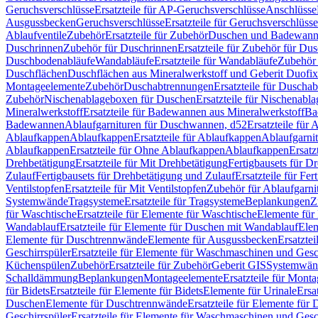
Geruchsverschlüsse
Ersatzteile für AP-Geruchsverschlüsse
Anschlüsse
Ausgussbecken
Geruchsverschlüsse
Ersatzteile für Geruchsverschlüsse
Ablaufventile
Zubehör
Ersatzteile für Zubehör
Duschen und Badewan
Duschrinnen
Zubehör für Duschrinnen
Ersatzteile für Zubehör für Du
Duschbodenabläufe
Wandabläufe
Ersatzteile für Wandabläufe
Zubehör 
Duschflächen
Duschflächen aus Mineralwerkstoff und Geberit Duofix 
Montageelemente
Zubehör
Duschabtrennungen
Ersatzteile für Duscha
Zubehör
Nischenablageboxen für Duschen
Ersatzteile für Nischenab
Mineralwerkstoff
Ersatzteile für Badewannen aus Mineralwerkstoff
Ba
Badewannen
Ablaufgarnituren für Duschwannen, d52
Ersatzteile für
Ablaufkappen
Ablaufkappen
Ersatzteile für Ablaufkappen
Ablaufgarni
Ablaufkappen
Ersatzteile für Ohne Ablaufkappen
Ablaufkappen
Ersatz
Drehbetätigung
Ersatzteile für Mit Drehbetätigung
Fertigbausets für D
Zulauf
Fertigbausets für Drehbetätigung und Zulauf
Ersatzteile für Fe
Ventilstopfen
Ersatzteile für Mit Ventilstopfen
Zubehör für Ablaufgarn
Systemwände
Tragsysteme
Ersatzteile für Tragsysteme
Beplankungen
Z
für Waschtische
Ersatzteile für Elemente für Waschtische
Elemente für 
Wandablauf
Ersatzteile für Elemente für Duschen mit Wandablauf
Ele
Elemente für Duschtrennwände
Elemente für Ausgussbecken
Ersatzte
Geschirrspüler
Ersatzteile für Elemente für Waschmaschinen und Gesc
Küchenspülen
Zubehör
Ersatzteile für Zubehör
Geberit GIS
Systemwän
Schalldämmung
Beplankungen
Montageelemente
Ersatzteile für Mont
für Bidets
Ersatzteile für Elemente für Bidets
Elemente für Urinale
Ersa
Duschen
Elemente für Duschtrennwände
Ersatzteile für Elemente fü
Geschirrspüler
Ersatzteile für Elemente für Waschmaschinen und Gesc