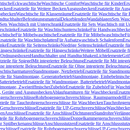
htische
Eckwaschtische
Waschtische Comfort
Waschtische für Kinder
Ers
Becken
Ersatzteile für Weitere Becken
Ausgussbecken
Ersatzteile für Au
ngbecken
Waschtische für Klassenräume
Ersatzteile für Waschtische fü
ndtuchhalter
Befestigungsmaterial
Dekorblenden
Wandablagen
Sets Wasc
Sets Waschtisch mit Unterschrank
Ersatzteile für Sets Waschtisch mit 
rschränke
Ersatzteile für Waschtischunterschränke
Für Handwaschbeck
schtische
Für Möbelwaschtische
Ersatzteile für Für Möbelwaschtische
Fü
rsatzteile für Waschtischplatten
Für Aufsatzwaschtisch Schalenform
Ers
änke
Ersatzteile für Seitenschränke
Niedrige Seitenschränke
Ersatzteile f
ängeschränke
Ersatzteile für Hängeschränke
Weitere Möbel
Ersatzteile 
d Ordnungsboxen
Handtuchhalter und Handtuchhaken
Lichtelemente
Grif
tzteile für Spiegel
Mit integrierter Beleuchtung
Ersatzteile für Mit integr
ne integrierte Beleuchtung
Ersatzteile für Ohne integrierte Beleuchtung
aschtischarmaturen
Standmontage, Netzbetrieb
Ersatzteile für Standmont
eile für Standmontage, Generatorbetrieb
Standmontage, Einhebelmische
tteriebetrieb
Ersatzteile für Wandmontage, Batteriebetrieb
Wandmontage
ndmontage, Zweigriffmischer
Zubehör
Ersatzteile für Zubehör
Für Wascht
n, Geräte und Ausgussbecken
Ablaufgarnituren für Waschbecken
Ersatzt
ngeruchsverschlüsse
Rohrbogengeruchsverschlüsse, Raumsparmodell
Er
zteile für Tauchrohrgeruchsverschlüsse für Waschbecken
Tauchrohrgeru
Geruchsverschlüsse
Ersatzteile für UP-Geruchsverschlüsse
Waschbecken
en
Anschlüsse
Ersatzteile für Anschlüsse
Dichtungen
Standrohre
Verläng
teile für Rohrbogengeruchsverschlüsse
Doppelkammergeruchsverschlüs
für Spülbeckenanschlüsse
Anschlussstutzen
Ersatzteile für Anschlussstutz
rschlüsse
Ersatzteile für Rohrbogengeruchsverschlüsse
UP-Geruchsvers