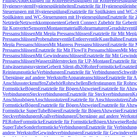
Fittings
Abdeckungen für Rohre
Befestigungen für Rohre
Befestigunge
Hygienesystem
Hygienespüleinheiten
Ersatzteile für Hygienespüleinhe
Steuerungen mit Hygienespülung
Ersatzteile für Spülkästen und WC
Spülkästen und WC-Steuerungen mit Hygienespülung
Ersatzteile fü
Netzteile
Netzwerkkomponenten
Geberit Connect Zubehör für Geberi
für Konverter
Sensoren
Montagematerial
Rohrarmaturen
Geradsitzventi
Pressanschlüssen
Mit Mepla Pressanschlüssen
Ersatzteile für Mit Mepl
Pressanschlüssen
Probenahmeventile
Entleerventile
Kugelhähne
Ersatzt
Mepla Pressanschlüssen
Mit Mapress Pressanschlüssen
Ersatzteile für
Pressanschlüssen
Ersatzteile für Mit FlowFit Pressanschlüssen
Mit Mep
Pressanschlüssen
Mit Gewindeanschlüssen
Ersatzteile für Mit Gewind
Pressanschlüssen
Wasserzählerstrecken für UP-Montage
Ersatzteile f
Entwässerungssysteme
Geberit Silent-db20
Rohre
Formstücke
Ersatztei
Reinigungsstücke
Verbindungen
Ersatzteile für Verbindungen
Schweiß
Übergänge auf andere Werkstoffe
Apparateanschlüsse
Ersatzteile für 
Anschlusssteckmuffen
Zubehör
Rohrschellen
Befestigungen für Rohrsc
Formstücke
Bögen
Ersatzteile für Bögen
Abzweige
Ersatzteile für Abz
Verbindungen
Steckverbindungen
Ersatzteile für Steckverbindungen
Kr
Anschlussbögen
Anschlussstutzen
Ersatzteile für Anschlussstutzen
Zub
Formstücke
Bögen
Ersatzteile für Bögen
Abzweige
Ersatzteile für Abz
Formstücke SuperTube
Bögen
Ersatzteile für Bögen
Abzweige
Ersatzte
Steckverbindungen
Krallverbindungen
Übergänge auf andere Werksto
PE
Rohre
Formstücke
Ersatzteile für Formstücke
Bögen
Abzweige
Redu
SuperTube
Sonderformstücke
Verbindungen
Ersatzteile für Verbindun
andere Werkstoffe
Gewindeverbindungen
Ersatzteile für Gewindever