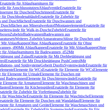
Ersatzteile für Ablaufgarnituren für
teile für Anschlussstutzen
Ablaufventile
Ersatzteile für
wässerung für Duschen
Duschrinnen
Ersatzteile für
 für Duschbodenabläufe
Ersatzteile für Zubehör für
 und Duschflächen
Ersatzteile für Duschwannen und
ür Duschflächen aus Mineralwerkstoff
Montageelemente
Ersatzteile für
chseitenwände für Walk-in-Dusche
Zubehör
Ersatzteile für
geboxen
Zubehör
Badewannen
Badewannen aus
aratursets
Weiteres Zubehör
Apparateanschlüsse für Duschen und
ür Mit Ablaufkappen
Ohne Ablaufkappen
Ersatzteile für Ohne
hwannen, d90
Mit Ablaufkappen
Ersatzteile für Mit Ablaufkappen
Ohne
le für Ablaufgarnituren für Badewannen, d52
Mit
tätigung und Zulauf
Ersatzteile für Mit Drehbetätigung und
trol
Ersatzteile für Mit Druckbetätigung PushControl
Mit
allations- und Spülsysteme
Geberit Duofix
Systemwände
Ersatzteile für
eelemente
Elemente für WCs
Ersatzteile für Elemente für WCs
Elemente
le für Elemente für Urinale
Elemente für Duschen mit
- und Badewannen
Elemente für Duschtrennwände
Ersatzteile für
für Elemente für Armaturen
Elemente für Waschmaschinen und
llasten
Elemente für Küchenspülen
Ersatzteile für Elemente für
satzteile für Zubehör für Vorfertigung
Zubehör für
e für Waschtische
Ersatzteile für Elemente für Waschtische
Elemente
rsatzteile für Elemente für Duschen mit Wandablauf
Elemente für
lemente für Armaturen und Geräte
Elemente für Waschmaschinen und
behör
Ersatzteile für Zubehör
Für Systemwände
Ersatzteile für Für