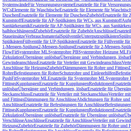
Systemwände
Für Versorgungssysteme
Ersatzteile für Für Versorgung
WCs
Elemente für Waschtische
Ersatzteile für Elemente für Waschtisc
Duschen
Ersatzteile für Elemente für Duschen
Zubehör
Ersatzteile für
Kunststoff
Ersatzteile für AP-Spülkästen für WCs, aus Kunststoff
Aufg
Sanitärkeramik
Ersatzteile für AP-Spülkästen für WCs, aus Sanitärker
halbhochhängend
Zubehör
Ersatzteile für Zubehör
Anschlüsse
Ersatztei
Staueinsätze
Verbrauchsmaterial
Spülventile
Unterputzspülkästen
Spülr
Spülkästen
Füllventile für UP-Spülkästen
Ersatzteile für Füllventile f
1-Mengen-Spülung
2-Mengen-Spülung
Ersatzteile für 2-Mengen-Spül
FlowFit
Systemrohre ML
Systemrohre PB
Systemrohre Heizung ML
Fi
Zirkulation
Übergänge unlösbar
Übergänge und Verbindungen, lösbar
Gewindeanschluss
Ersatzteile für Verteiler mit Gewindeanschluss
Verte
Anschlüsse für Heizung
Zubehör
Dämmungen für Rohre und Fittings
D
Rohre
Befestigungen für Rohre
Schutzrohre und Einlegehilfen
Befesti
PushFit
Systemrohre ML
Ersatzteile für Systemrohre ML
Systemrohre
Fittings
Kupplungen
Ersatzteile für Kupplungen
Reduktionen
Ersatztei
unlösbar
Übergänge und Verbindungen, lösbar
Ersatzteile für Übergä
Steckanschluss
Ersatzteile für Verteiler mit Steckanschluss
Verteiler m
und Fittings
Dämmungen für Anschlüsse
Abdichtungen für Rohre und 
Anschlüsse
Ersatzteile für Befestigungen für Anschlüsse
Befestigungen 
Fittings
Kupplungen
Ersatzteile für Kupplungen
Reduktionen
Ersatztei
Zirkulation
Übergänge unlösbar
Ersatzteile für Übergänge unlösbar
Übe
Verschlüsse
Anschlüsse
Ersatzteile für Anschlüsse
Verteiler mit Gewin
Heizung
Zubehör
Ersatzteile für Zubehör
Dämmungen für Rohre und Fi
für Rohre
Befestigungen für Anschlüsse
Ersatzteile für Befestigungen 