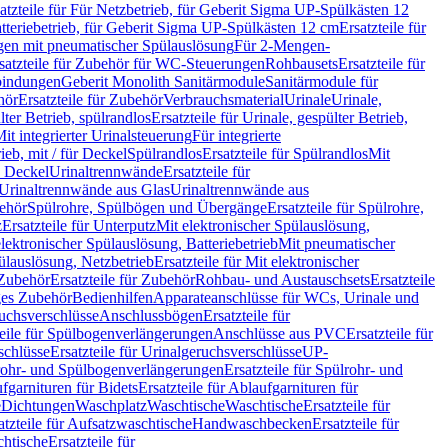
atzteile für Für Netzbetrieb, für Geberit Sigma UP-Spülkästen 12
tteriebetrieb, für Geberit Sigma UP-Spülkästen 12 cm
Ersatzteile für
gen mit pneumatischer Spülauslösung
Für 2-Mengen-
satzteile für Zubehör für WC-Steuerungen
Rohbausets
Ersatzteile für
bindungen
Geberit Monolith Sanitärmodule
Sanitärmodule für
hör
Ersatzteile für Zubehör
Verbrauchsmaterial
Urinale
Urinale,
lter Betrieb, spülrandlos
Ersatzteile für Urinale, gespülter Betrieb,
Mit integrierter Urinalsteuerung
Für integrierte
rieb, mit / für Deckel
Spülrandlos
Ersatzteile für Spülrandlos
Mit
e Deckel
Urinaltrennwände
Ersatzteile für
r Urinaltrennwände aus Glas
Urinaltrennwände aus
ehör
Spülrohre, Spülbögen und Übergänge
Ersatzteile für Spülrohre,
z
Ersatzteile für Unterputz
Mit elektronischer Spülauslösung,
 elektronischer Spülauslösung, Batteriebetrieb
Mit pneumatischer
ülauslösung, Netzbetrieb
Ersatzteile für Mit elektronischer
Zubehör
Ersatzteile für Zubehör
Rohbau- und Austauschsets
Ersatzteile
ges Zubehör
Bedienhilfen
Apparateanschlüsse für WCs, Urinale und
ruchsverschlüsse
Anschlussbögen
Ersatzteile für
teile für Spülbogenverlängerungen
Anschlüsse aus PVC
Ersatzteile für
schlüsse
Ersatzteile für Urinalgeruchsverschlüsse
UP-
rohr- und Spülbogenverlängerungen
Ersatzteile für Spülrohr- und
fgarnituren für Bidets
Ersatzteile für Ablaufgarnituren für
e
Dichtungen
Waschplatz
Waschtische
Waschtische
Ersatzteile für
atzteile für Aufsatzwaschtische
Handwaschbecken
Ersatzteile für
htische
Ersatzteile für