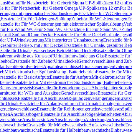
lauslösung
Für Netzbetrieb, für Geberit Sigma UP-Spülkästen 12 cm
Ers
ile für Für Netzbetrieb, für Geberit Omega UP-Spülkästen 12 cm
Für Ba
rungen mit pneumatischer Spülauslösung
Ersatzteile für WC-Steuerun
g
Ersatzteile für Für 1-Mengen-Spülung
Zubehör für WC-Steuerungen
Er
satzteile für Für WC-Steuerungen mit elektronischer Spülauslösung
Ver
le für Für Wand-WCs
Für Stand-WCs
Ersatzteile für Für Stand-WCs
Zube
ieb, mit Spülrand
Ohne Deckel
Ersatzteile für Ohne Deckel
Urinale, gespü
 oder UP-Urinalsteuerung
Mit integrierter Urinalsteuerung
Ersatzteile für 
 gespülter Betrieb, mit / für Deckel
Ersatzteile für Urinale, gespülter Bet
zteile für Urinale, wasserloser Betrieb
Ohne Deckel
Ersatzteile für Ohn
inaltrennwände aus Kunststoff
Urinaltrennwände aus Glas
Ersatzteile fü
behör
Ersatzteile für Zubehör
Urinaldeckel
Geruchsverschlüsse und Zub
aufventile
Spülverteiler
Apparateanschlüsse
Urinalsteuerungen
Unterput
ieb
Mit elektronischer Spülauslösung, Batteriebetrieb
Ersatzteile für Mit
rsatzteile für Basic
Aufputz
Ersatzteile für Aufputz
Mit elektronischer Sp
betrieb
Ersatzteile für Mit elektronischer Spülauslösung, Batteriebetrieb
Renovierungssets
Ersatzteile für Renovierungssets
Abdeckplatten
Sonsti
fgarnituren für WCs und Ausgüsse
Geruchsverschlüsse
Ersatzteile für Ge
hlusssets
Ersatzteile für Anschlusssets
Spülbogenverlängerungen
Ersatz
für Urinale
Ersatzteile für Ablaufgarnituren für Urinale
Urinalgeruchsver
eruchsverschlüsses
Ersatzteile für Rohrbogengeruchsverschlüsses
Spül
tutzen
Anschlussbögen
Ersatzteile für Anschlussbögen
Manschetten
Ablau
sverschlüsse
Anschlussstutzen
Anschlussbögen
Abdeckungen
Anschlüss
elwaschtische
Ersatzteile für Möbelwaschtische
Aufsatzwaschtische
Ers
albeinbauwaschtische
Ersatzteile für Halbeinbauwaschtische
Einbauwasc