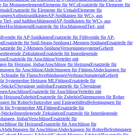
le für Montageelemente
Elemente für WCs
Ersatzteile für Elemente für
rinale
Ersatzteile für Elemente für Urinale
Elemente für
igungen
Aufputzspülkästen
AP-Spülkästen für WCs, aus
für Tief- und halbhochhängend
AP-Spülkästen für WCs, aus
ohre
Hochhängend
Ersatzteile für Hochhängend
Tief- und
llventile für AP-Spülkästen
Ersatzteile für Füllventile für AP-
ng
Ersatzteile für Spül-Stopp-Spülung
1-Mengen-Spülung
Ersatzteile für
satzteile für 2-Mengen-Spülung
Versorgungssysteme
Geberit
nenliegende Zirkulation
Ersatzteile für Innenliegende
sse
Ersatzteile für Anschlüsse
Verteiler mit
en für Heizung, lösbar
Anschlüsse für Heizung
Ersatzteile für
tungen für Anschlüsse
Abdichtungen für Fittings
Abdeckungen für
s Schraube für Flanschverbindungen
Verbrauchsmaterial
Geberit
e für Systemrohre Heizung ML
Fittings
Ersatzteile für
T-Stücke
Übergänge unlösbar
Ersatzteile für Übergänge
osen
Anschlüsse
Ersatzteile für Anschlüsse
Verteiler mit
für Heizung
Zubehör
Ersatzteile für Zubehör
Dämmungen für Rohre
ungen für Rohre
Schutzrohre und Einlegehilfen
Befestigungen für
ile für Systemrohre ML
Fittings
Ersatzteile für
T-Stücke
Innenliegende Zirkulation
Ersatzteile für Innenliegende
ndungen, lösbar
Verschlüsse
Ersatzteile für
schlüsse für Heizung
Ersatzteile für Anschlüsse für
s
Abdichtungen für Anschlüsse
Abdeckungen für Rohre
Befestigungen
en
Geberit Mapress Edelstahl
Geberit Mapress Edelstahl
Ersatzteile für