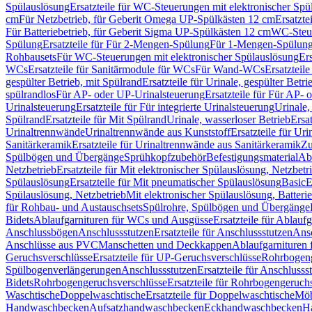
Spülauslösung
Ersatzteile für WC-Steuerungen mit elektronischer Spü
cm
Für Netzbetrieb, für Geberit Omega UP-Spülkästen 12 cm
Ersatzte
Für Batteriebetrieb, für Geberit Sigma UP-Spülkästen 12 cm
WC-Steue
Spülung
Ersatzteile für Für 2-Mengen-Spülung
Für 1-Mengen-Spülun
Rohbausets
Für WC-Steuerungen mit elektronischer Spülauslösung
Er
WCs
Ersatzteile für Sanitärmodule für WCs
Für Wand-WCs
Ersatztei
gespülter Betrieb, mit Spülrand
Ersatzteile für Urinale, gespülter Betr
spülrandlos
Für AP- oder UP-Urinalsteuerung
Ersatzteile für Für AP-
Urinalsteuerung
Ersatzteile für Für integrierte Urinalsteuerung
Urinale,
Spülrand
Ersatzteile für Mit Spülrand
Urinale, wasserloser Betrieb
Ersat
Urinaltrennwände
Urinaltrennwände aus Kunststoff
Ersatzteile für Ur
Sanitärkeramik
Ersatzteile für Urinaltrennwände aus Sanitärkeramik
Zu
Spülbögen und Übergänge
Sprühkopfzubehör
Befestigungsmaterial
Abl
Netzbetrieb
Ersatzteile für Mit elektronischer Spülauslösung, Netzbetr
Spülauslösung
Ersatzteile für Mit pneumatischer Spülauslösung
Basic
E
Spülauslösung, Netzbetrieb
Mit elektronischer Spülauslösung, Batterie
für Rohbau- und Austauschsets
Spülrohre, Spülbögen und Übergänge
Bidets
Ablaufgarnituren für WCs und Ausgüsse
Ersatzteile für Ablau
Anschlussbögen
Anschlussstutzen
Ersatzteile für Anschlussstutzen
Ansc
Anschlüsse aus PVC
Manschetten und Deckkappen
Ablaufgarnituren 
Geruchsverschlüsse
Ersatzteile für UP-Geruchsverschlüsse
Rohrbogeng
Spülbogenverlängerungen
Anschlussstutzen
Ersatzteile für Anschlusss
Bidets
Rohrbogengeruchsverschlüsse
Ersatzteile für Rohrbogengeruch
Waschtische
Doppelwaschtische
Ersatzteile für Doppelwaschtische
Möb
Handwaschbecken
Aufsatzhandwaschbecken
Eckhandwaschbecken
H