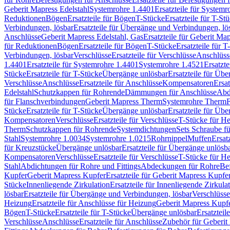
Geberit Mapress Edelstahl
Systemrohre 1.4401
Ersatzteile für System
Reduktionen
Bögen
Ersatzteile für Bögen
T-Stücke
Ersatzteile für T-St
Verbindungen, lösbar
Ersatzteile für Übergänge und Verbindungen, lö
Anschlüsse
Geberit Mapress Edelstahl, Gas
Ersatzteile für Geberit Ma
für Reduktionen
Bögen
Ersatzteile für Bögen
T-Stücke
Ersatzteile für T
Verbindungen, lösbar
Verschlüsse
Ersatzteile für Verschlüsse
Anschlüss
1.4401
Ersatzteile für Systemrohre 1.4401
Systemrohre 1.4521
Ersatzt
Stücke
Ersatzteile für T-Stücke
Übergänge unlösbar
Ersatzteile für Üb
Verschlüsse
Anschlüsse
Ersatzteile für Anschlüsse
Kompensatoren
Ersa
Edelstahl
Schutzkappen für Rohrende
Dämmungen für Anschlüsse
Abd
für Flanschverbindungen
Geberit Mapress Therm
Systemrohre Therm
F
Stücke
Ersatzteile für T-Stücke
Übergänge unlösbar
Ersatzteile für Üb
Kompensatoren
Verschlüsse
Ersatzteile für Verschlüsse
T-Stücke für H
Therm
Schutzkappen für Rohrende
Systemdichtungen
Sets Schraube f
Stahl
Systemrohre 1.0034
Systemrohre 1.0215
Rohrnippel
Muffen
Ersat
für Kreuzstücke
Übergänge unlösbar
Ersatzteile für Übergänge unlösb
Kompensatoren
Verschlüsse
Ersatzteile für Verschlüsse
T-Stücke für H
Stahl
Abdichtungen für Rohre und Fittings
Abdeckungen für Rohre
Be
Kupfer
Geberit Mapress Kupfer
Ersatzteile für Geberit Mapress Kupfe
Stücke
Innenliegende Zirkulation
Ersatzteile für Innenliegende Zirkula
lösbar
Ersatzteile für Übergänge und Verbindungen, lösbar
Verschlüsse
Heizung
Ersatzteile für Anschlüsse für Heizung
Geberit Mapress Kupfe
Bögen
T-Stücke
Ersatzteile für T-Stücke
Übergänge unlösbar
Ersatzteil
Verschlüsse
Anschlüsse
Ersatzteile für Anschlüsse
Zubehör für Geberit