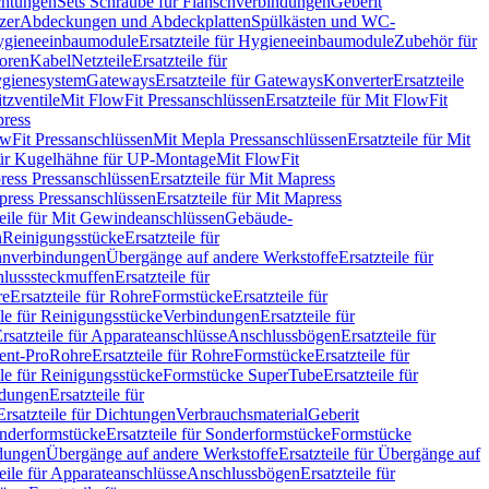
chtungen
Sets Schraube für Flanschverbindungen
Geberit
zer
Abdeckungen und Abdeckplatten
Spülkästen und WC-
gieneeinbaumodule
Ersatzteile für Hygieneeinbaumodule
Zubehör für
oren
Kabel
Netzteile
Ersatzteile für
Hygienesystem
Gateways
Ersatzteile für Gateways
Konverter
Ersatzteile
itzventile
Mit FlowFit Pressanschlüssen
Ersatzteile für Mit FlowFit
press
lowFit Pressanschlüssen
Mit Mepla Pressanschlüssen
Ersatzteile für Mit
 für Kugelhähne für UP-Montage
Mit FlowFit
ress Pressanschlüssen
Ersatzteile für Mit Mapress
ress Pressanschlüssen
Ersatzteile für Mit Mapress
teile für Mit Gewindeanschlüssen
Gebäude-
n
Reinigungsstücke
Ersatzteile für
nverbindungen
Übergänge auf andere Werkstoffe
Ersatzteile für
lusssteckmuffen
Ersatzteile für
re
Ersatzteile für Rohre
Formstücke
Ersatzteile für
ile für Reinigungsstücke
Verbindungen
Ersatzteile für
rsatzteile für Apparateanschlüsse
Anschlussbögen
Ersatzteile für
lent-Pro
Rohre
Ersatzteile für Rohre
Formstücke
Ersatzteile für
ile für Reinigungsstücke
Formstücke SuperTube
Ersatzteile für
ndungen
Ersatzteile für
Ersatzteile für Dichtungen
Verbrauchsmaterial
Geberit
nderformstücke
Ersatzteile für Sonderformstücke
Formstücke
ndungen
Übergänge auf andere Werkstoffe
Ersatzteile für Übergänge auf
teile für Apparateanschlüsse
Anschlussbögen
Ersatzteile für