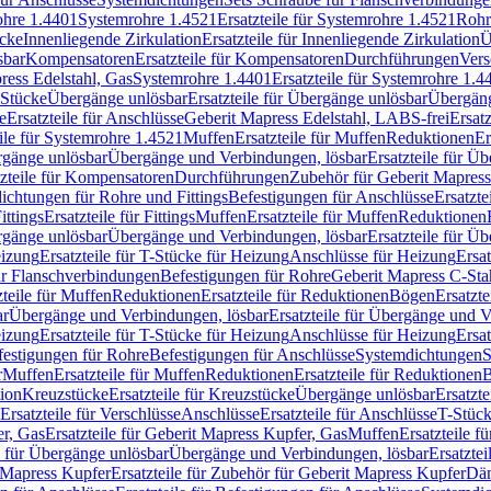
rohre 1.4401
Systemrohre 1.4521
Ersatzteile für Systemrohre 1.4521
Rohr
ücke
Innenliegende Zirkulation
Ersatzteile für Innenliegende Zirkulation
Ü
sbar
Kompensatoren
Ersatzteile für Kompensatoren
Durchführungen
Vers
press Edelstahl, Gas
Systemrohre 1.4401
Ersatzteile für Systemrohre 1.4
-Stücke
Übergänge unlösbar
Ersatzteile für Übergänge unlösbar
Übergäng
e
Ersatzteile für Anschlüsse
Geberit Mapress Edelstahl, LABS-frei
Ersat
eile für Systemrohre 1.4521
Muffen
Ersatzteile für Muffen
Reduktionen
Er
ergänge unlösbar
Übergänge und Verbindungen, lösbar
Ersatzteile für Ü
tzteile für Kompensatoren
Durchführungen
Zubehör für Geberit Mapress
ichtungen für Rohre und Fittings
Befestigungen für Anschlüsse
Ersatzte
ittings
Ersatzteile für Fittings
Muffen
Ersatzteile für Muffen
Reduktionen
ergänge unlösbar
Übergänge und Verbindungen, lösbar
Ersatzteile für Ü
eizung
Ersatzteile für T-Stücke für Heizung
Anschlüsse für Heizung
Ersat
ür Flanschverbindungen
Befestigungen für Rohre
Geberit Mapress C-Sta
zteile für Muffen
Reduktionen
Ersatzteile für Reduktionen
Bögen
Ersatzte
ar
Übergänge und Verbindungen, lösbar
Ersatzteile für Übergänge und 
eizung
Ersatzteile für T-Stücke für Heizung
Anschlüsse für Heizung
Ersat
festigungen für Rohre
Befestigungen für Anschlüsse
Systemdichtungen
S
r
Muffen
Ersatzteile für Muffen
Reduktionen
Ersatzteile für Reduktionen
tion
Kreuzstücke
Ersatzteile für Kreuzstücke
Übergänge unlösbar
Ersatzt
Ersatzteile für Verschlüsse
Anschlüsse
Ersatzteile für Anschlüsse
T-Stück
r, Gas
Ersatzteile für Geberit Mapress Kupfer, Gas
Muffen
Ersatzteile f
e für Übergänge unlösbar
Übergänge und Verbindungen, lösbar
Ersatzte
 Mapress Kupfer
Ersatzteile für Zubehör für Geberit Mapress Kupfer
Däm