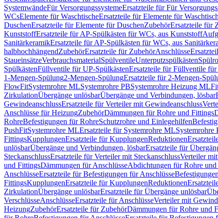
Systemwände
Für Versorgungssysteme
Ersatzteile für Für Versorgung
WCs
Elemente für Waschtische
Ersatzteile für Elemente für Waschtisc
Duschen
Ersatzteile für Elemente für Duschen
Zubehör
Ersatzteile für
Kunststoff
Ersatzteile für AP-Spülkästen für WCs, aus Kunststoff
Aufg
Sanitärkeramik
Ersatzteile für AP-Spülkästen für WCs, aus Sanitärker
halbhochhängend
Zubehör
Ersatzteile für Zubehör
Anschlüsse
Ersatztei
Staueinsätze
Verbrauchsmaterial
Spülventile
Unterputzspülkästen
Spülr
Spülkästen
Füllventile für UP-Spülkästen
Ersatzteile für Füllventile f
1-Mengen-Spülung
2-Mengen-Spülung
Ersatzteile für 2-Mengen-Spül
FlowFit
Systemrohre ML
Systemrohre PB
Systemrohre Heizung ML
Fi
Zirkulation
Übergänge unlösbar
Übergänge und Verbindungen, lösbar
Gewindeanschluss
Ersatzteile für Verteiler mit Gewindeanschluss
Verte
Anschlüsse für Heizung
Zubehör
Dämmungen für Rohre und Fittings
D
Rohre
Befestigungen für Rohre
Schutzrohre und Einlegehilfen
Befesti
PushFit
Systemrohre ML
Ersatzteile für Systemrohre ML
Systemrohre
Fittings
Kupplungen
Ersatzteile für Kupplungen
Reduktionen
Ersatztei
unlösbar
Übergänge und Verbindungen, lösbar
Ersatzteile für Übergä
Steckanschluss
Ersatzteile für Verteiler mit Steckanschluss
Verteiler m
und Fittings
Dämmungen für Anschlüsse
Abdichtungen für Rohre und 
Anschlüsse
Ersatzteile für Befestigungen für Anschlüsse
Befestigungen 
Fittings
Kupplungen
Ersatzteile für Kupplungen
Reduktionen
Ersatztei
Zirkulation
Übergänge unlösbar
Ersatzteile für Übergänge unlösbar
Übe
Verschlüsse
Anschlüsse
Ersatzteile für Anschlüsse
Verteiler mit Gewin
Heizung
Zubehör
Ersatzteile für Zubehör
Dämmungen für Rohre und Fi
für Rohre
Befestigungen für Anschlüsse
Ersatzteile für Befestigungen 