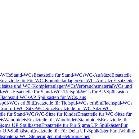
nd-WCs
Stand-WCs
Ersatzteile für Stand-WCs
WC-Aufsätze
Ersatzteile
Ersatzteile für Für WC-Komplettanlagen
Für WC-Aufsätze
Ersatzteile
fsätze und WC-Komplettanlagen
WCs
Verbrauchsmaterial
WCs und
d-WCs
Ersatzteile für Stand-WCs
Tiefspül-WCs für AP-Spülkasten
r Flachspül-WCs
AP-Spülkästen für WCs, aus
fspül-WCs erhöht
Ersatzteile für Tiefspül-WCs erhöht
Flachspül-WCs
r Comfort WC-Sitze
WC-Sitze
Ersatzteile für WC-Sitze
WC-
eile für Stand-WCs
WC-Sitze für Kinder
Ersatzteile für WC-Sitze für
ts
Wandbidets
Ersatzteile für Wandbidets
Standbidets
Ersatzteile für
Sigma UP-Spülkästen
Ersatzteile für Für Sigma UP-Spülkästen
Für
a UP-Spülkästen
Ersatzteile für Für Delta UP-Spülkästen
Für Twinline
hsmaterial
WC-Steuerungen mit elektronischer