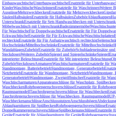
Einbauwaschtische
Unterbauwaschtische
Ersatzteile für Unterbauwasc
Kinder
Waschtische
Waschrinnen
Ersatzteile für Waschrinnen
Weitere 
Ausgüsse
Mehrzweckbecken
Ersatzteile für Mehrzweckbecken
Gipsfa
Säulen
Halbsäulen
Ersatzteile für Halbsäulen
Zubehör
Ablaufkappen
Ha
Unterschrank
Ersatzteile für Sets Handwaschbecken mit Unterschrank
Möbelwaschtisch mit Unterschrank
Badezimmermöbel
Waschtischunte
Für Waschtische
Für Doppelwaschtische
Ersatzteile für Für Doppelwa
Eckwaschtische
Ersatzteile für Für Eckwaschtische
Waschtischplatten
E
rechteckig
Ersatzteile für Für Aufsatzwaschtisch rechteckig
Seitenschr
Hochschränke
Mittelhochschränke
Ersatzteile für Mittelhochschränke
H
Wandablagen
Zubehör
Ersatzteile für Zubehör
Schubladeneinsätze un
Steckdosen
Weiteres Zubehör
Spiegel und Spiegelschränke
Spiegel
Ersa
integrierter Beleuchtung
Ersatzteile für Mit integrierter Beleuchtung
Oh
Zubehör
Steckdosen
Armaturen
Waschtischarmaturen
Ersatzteile für W
Standmontage, Batteriebetrieb
Standmontage, Generatorbetrieb
Ersatzt
Netzbetrieb
Ersatzteile für Wandmontage, Netzbetrieb
Wandmontage, Ba
Generatorbetrieb
Wandmontage, Zweigriffmischer
Ersatzteile für Wa
Waschtischarmaturen
Apparateanschlüsse für Waschplatz, Spülbecke
Waschbecken
Rohrbogengeruchsverschlüsse
Ersatzteile für Rohrboge
Raumsparmodell
Tauchrohrgeruchsverschlüsse für Waschbecken
Ersat
Tauchrohrgeruchsverschlüsse für Waschbecken, Raumsparmodell
UP-
Waschbeckenanschlüsse
Anschlussstutzen
Anschlussbögen
Abdeckung
Ablaufgarnituren für Spülbecken
Rohrbogengeruchsverschlüsse
Ersatz
Doppelkammergeruchsverschlüsse
Spülbeckenanschlüsse
Ersatzteile 
Geräte
Ersatzteile für Ablaufgarnituren für Geräte
Rohrbogengeruchsve