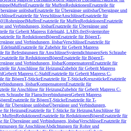
nippel
Muffen
Ersatzteile für Muffen
Reduktionen
Ersatzteile für
bergänge unlösbar
Ersatzteile für Übergänge unlösbar
Übergänge und
chlüsse
Ersatzteile für Verschlüsse
Anschlüsse
Ersatzteile für
401
Rohrnippel
Muffen
Ersatzteile für Muffen
Reduktionen
Ersatzteile
e und Verbindungen, lösbar
Ersatzteile für Übergänge und
zteile für Geberit Mapress Edelstahl, LABS-frei
Systemrohre
satzteile für Reduktionen
Bögen
Ersatzteile für Bögen
T-
bergänge und Verbindungen, lösbar
Verschlüsse
Ersatzteile für
 Edelstahl
Ersatzteile für Zubehör für Geberit Mapress
ile für Befestigungen für Anschlüsse
Systemdichtungen
Sets Schraube
Ersatzteile für Reduktionen
Bögen
Ersatzteile für Bögen
T-
bergänge und Verbindungen, lösbar
Kompensatoren
Ersatzteile für
zteile für Anschlüsse für Heizung
Zubehör für Geberit Mapress
hl
Geberit Mapress C-Stahl
Ersatzteile für Geberit Mapress C-
ile für Bögen
T-Stücke
Ersatzteile für T-Stücke
Kreuzstücke
Ersatzteile
Verbindungen, lösbar
Kompensatoren
Ersatzteile für
zteile für Anschlüsse für Heizung
Zubehör für Geberit Mapress C-
ets Schraube für Flanschverbindungen
Geberit Mapress
Bögen
Ersatzteile für Bögen
T-Stücke
Ersatzteile für T-
eile für Übergänge unlösbar
Übergänge und Verbindungen,
e für Heizung
Ersatzteile für T-Stücke für Heizung
Anschlüsse für
ür Muffen
Reduktionen
Ersatzteile für Reduktionen
Bögen
Ersatzteile für
ile für Übergänge und Verbindungen, lösbar
Verschlüsse
Ersatzteile für
mungen für Anschlüsse
Abdichtungen für Rohre und