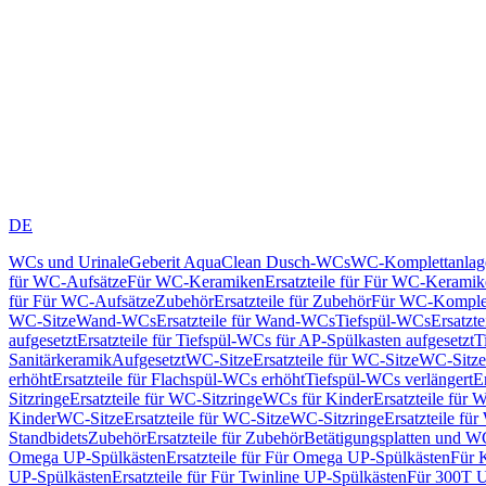
DE
WCs und Urinale
Geberit AquaClean Dusch-WCs
WC-Komplettanlag
für WC-Aufsätze
Für WC-Keramiken
Ersatzteile für Für WC-Kerami
für Für WC-Aufsätze
Zubehör
Ersatzteile für Zubehör
Für WC-Komplet
WC-Sitze
Wand-WCs
Ersatzteile für Wand-WCs
Tiefspül-WCs
Ersatzt
aufgesetzt
Ersatzteile für Tiefspül-WCs für AP-Spülkasten aufgesetzt
T
Sanitärkeramik
Aufgesetzt
WC-Sitze
Ersatzteile für WC-Sitze
WC-Sitze
erhöht
Ersatzteile für Flachspül-WCs erhöht
Tiefspül-WCs verlängert
E
Sitzringe
Ersatzteile für WC-Sitzringe
WCs für Kinder
Ersatzteile für 
Kinder
WC-Sitze
Ersatzteile für WC-Sitze
WC-Sitzringe
Ersatzteile fü
Standbidets
Zubehör
Ersatzteile für Zubehör
Betätigungsplatten und W
Omega UP-Spülkästen
Ersatzteile für Für Omega UP-Spülkästen
Für 
UP-Spülkästen
Ersatzteile für Für Twinline UP-Spülkästen
Für 300T U