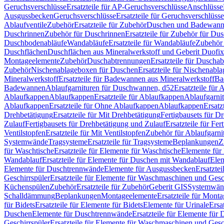
Geruchsverschlüsse
Ersatzteile für AP-Geruchsverschlüsse
Anschlüsse
Ausgussbecken
Geruchsverschlüsse
Ersatzteile für Geruchsverschlüsse
Ablaufventile
Zubehör
Ersatzteile für Zubehör
Duschen und Badewan
Duschrinnen
Zubehör für Duschrinnen
Ersatzteile für Zubehör für Du
Duschbodenabläufe
Wandabläufe
Ersatzteile für Wandabläufe
Zubehör 
Duschflächen
Duschflächen aus Mineralwerkstoff und Geberit Duofix 
Montageelemente
Zubehör
Duschabtrennungen
Ersatzteile für Duscha
Zubehör
Nischenablageboxen für Duschen
Ersatzteile für Nischenab
Mineralwerkstoff
Ersatzteile für Badewannen aus Mineralwerkstoff
Ba
Badewannen
Ablaufgarnituren für Duschwannen, d52
Ersatzteile für
Ablaufkappen
Ablaufkappen
Ersatzteile für Ablaufkappen
Ablaufgarni
Ablaufkappen
Ersatzteile für Ohne Ablaufkappen
Ablaufkappen
Ersatz
Drehbetätigung
Ersatzteile für Mit Drehbetätigung
Fertigbausets für D
Zulauf
Fertigbausets für Drehbetätigung und Zulauf
Ersatzteile für Fe
Ventilstopfen
Ersatzteile für Mit Ventilstopfen
Zubehör für Ablaufgarn
Systemwände
Tragsysteme
Ersatzteile für Tragsysteme
Beplankungen
Z
für Waschtische
Ersatzteile für Elemente für Waschtische
Elemente für 
Wandablauf
Ersatzteile für Elemente für Duschen mit Wandablauf
Ele
Elemente für Duschtrennwände
Elemente für Ausgussbecken
Ersatzte
Geschirrspüler
Ersatzteile für Elemente für Waschmaschinen und Gesc
Küchenspülen
Zubehör
Ersatzteile für Zubehör
Geberit GIS
Systemwän
Schalldämmung
Beplankungen
Montageelemente
Ersatzteile für Mont
für Bidets
Ersatzteile für Elemente für Bidets
Elemente für Urinale
Ersa
Duschen
Elemente für Duschtrennwände
Ersatzteile für Elemente fü
Geschirrspüler
Ersatzteile für Elemente für Waschmaschinen und Gesc