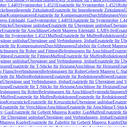
rohre 1.4401
Systemrohre 1.4521
Ersatzteile für Systemrohre 1.4521
Rohr
ücke
Innenliegende Zirkulation
Ersatzteile für Innenliegende Zirkulation
Ü
sbar
Kompensatoren
Ersatzteile für Kompensatoren
Durchführungen
Vers
press Edelstahl, Gas
Systemrohre 1.4401
Ersatzteile für Systemrohre 1.4
-Stücke
Übergänge unlösbar
Ersatzteile für Übergänge unlösbar
Übergäng
e
Ersatzteile für Anschlüsse
Geberit Mapress Edelstahl, LABS-frei
Ersat
eile für Systemrohre 1.4521
Muffen
Ersatzteile für Muffen
Reduktionen
Er
ergänge unlösbar
Übergänge und Verbindungen, lösbar
Ersatzteile für Ü
tzteile für Kompensatoren
Durchführungen
Zubehör für Geberit Mapress
ichtungen für Rohre und Fittings
Befestigungen für Anschlüsse
Ersatzte
ittings
Ersatzteile für Fittings
Muffen
Ersatzteile für Muffen
Reduktionen
ergänge unlösbar
Übergänge und Verbindungen, lösbar
Ersatzteile für Ü
eizung
Ersatzteile für T-Stücke für Heizung
Anschlüsse für Heizung
Ersat
ür Flanschverbindungen
Befestigungen für Rohre
Geberit Mapress C-Sta
zteile für Muffen
Reduktionen
Ersatzteile für Reduktionen
Bögen
Ersatzte
ar
Übergänge und Verbindungen, lösbar
Ersatzteile für Übergänge und 
eizung
Ersatzteile für T-Stücke für Heizung
Anschlüsse für Heizung
Ersat
festigungen für Rohre
Befestigungen für Anschlüsse
Systemdichtungen
S
r
Muffen
Ersatzteile für Muffen
Reduktionen
Ersatzteile für Reduktionen
tion
Kreuzstücke
Ersatzteile für Kreuzstücke
Übergänge unlösbar
Ersatzt
Ersatzteile für Verschlüsse
Anschlüsse
Ersatzteile für Anschlüsse
T-Stück
r, Gas
Ersatzteile für Geberit Mapress Kupfer, Gas
Muffen
Ersatzteile f
e für Übergänge unlösbar
Übergänge und Verbindungen, lösbar
Ersatzte
 Mapress Kupfer
Ersatzteile für Zubehör für Geberit Mapress Kupfer
Däm