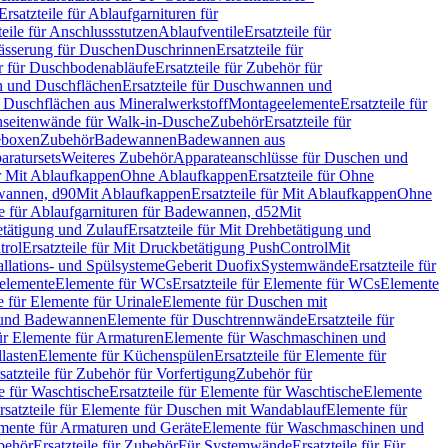
Ersatzteile für Ablaufgarnituren für
teile für Anschlussstutzen
Ablaufventile
Ersatzteile für
wässerung für Duschen
Duschrinnen
Ersatzteile für
 für Duschbodenabläufe
Ersatzteile für Zubehör für
 und Duschflächen
Ersatzteile für Duschwannen und
ür Duschflächen aus Mineralwerkstoff
Montageelemente
Ersatzteile für
chseitenwände für Walk-in-Dusche
Zubehör
Ersatzteile für
geboxen
Zubehör
Badewannen
Badewannen aus
aratursets
Weiteres Zubehör
Apparateanschlüsse für Duschen und
ür Mit Ablaufkappen
Ohne Ablaufkappen
Ersatzteile für Ohne
hwannen, d90
Mit Ablaufkappen
Ersatzteile für Mit Ablaufkappen
Ohne
le für Ablaufgarnituren für Badewannen, d52
Mit
tätigung und Zulauf
Ersatzteile für Mit Drehbetätigung und
trol
Ersatzteile für Mit Druckbetätigung PushControl
Mit
allations- und Spülsysteme
Geberit Duofix
Systemwände
Ersatzteile für
eelemente
Elemente für WCs
Ersatzteile für Elemente für WCs
Elemente
le für Elemente für Urinale
Elemente für Duschen mit
- und Badewannen
Elemente für Duschtrennwände
Ersatzteile für
für Elemente für Armaturen
Elemente für Waschmaschinen und
llasten
Elemente für Küchenspülen
Ersatzteile für Elemente für
satzteile für Zubehör für Vorfertigung
Zubehör für
e für Waschtische
Ersatzteile für Elemente für Waschtische
Elemente
rsatzteile für Elemente für Duschen mit Wandablauf
Elemente für
lemente für Armaturen und Geräte
Elemente für Waschmaschinen und
behör
Ersatzteile für Zubehör
Für Systemwände
Ersatzteile für Für