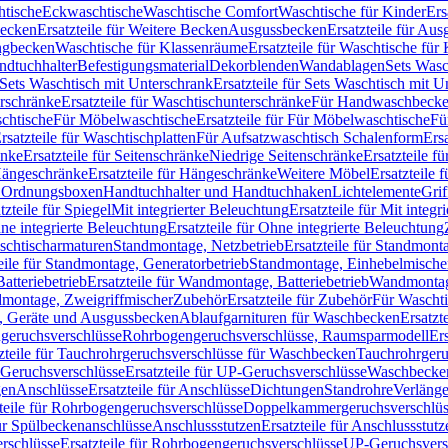
htische
Eckwaschtische
Waschtische Comfort
Waschtische für Kinder
Ers
Becken
Ersatzteile für Weitere Becken
Ausgussbecken
Ersatzteile für Au
ngbecken
Waschtische für Klassenräume
Ersatzteile für Waschtische fü
ndtuchhalter
Befestigungsmaterial
Dekorblenden
Wandablagen
Sets Wasc
Sets Waschtisch mit Unterschrank
Ersatzteile für Sets Waschtisch mit 
rschränke
Ersatzteile für Waschtischunterschränke
Für Handwaschbeck
schtische
Für Möbelwaschtische
Ersatzteile für Für Möbelwaschtische
Fü
rsatzteile für Waschtischplatten
Für Aufsatzwaschtisch Schalenform
Ers
änke
Ersatzteile für Seitenschränke
Niedrige Seitenschränke
Ersatzteile f
ängeschränke
Ersatzteile für Hängeschränke
Weitere Möbel
Ersatzteile 
d Ordnungsboxen
Handtuchhalter und Handtuchhaken
Lichtelemente
Grif
tzteile für Spiegel
Mit integrierter Beleuchtung
Ersatzteile für Mit integr
ne integrierte Beleuchtung
Ersatzteile für Ohne integrierte Beleuchtung
aschtischarmaturen
Standmontage, Netzbetrieb
Ersatzteile für Standmont
eile für Standmontage, Generatorbetrieb
Standmontage, Einhebelmische
tteriebetrieb
Ersatzteile für Wandmontage, Batteriebetrieb
Wandmontage
ndmontage, Zweigriffmischer
Zubehör
Ersatzteile für Zubehör
Für Wascht
n, Geräte und Ausgussbecken
Ablaufgarnituren für Waschbecken
Ersatzt
ngeruchsverschlüsse
Rohrbogengeruchsverschlüsse, Raumsparmodell
Er
zteile für Tauchrohrgeruchsverschlüsse für Waschbecken
Tauchrohrgeru
Geruchsverschlüsse
Ersatzteile für UP-Geruchsverschlüsse
Waschbecken
en
Anschlüsse
Ersatzteile für Anschlüsse
Dichtungen
Standrohre
Verläng
teile für Rohrbogengeruchsverschlüsse
Doppelkammergeruchsverschlüs
für Spülbeckenanschlüsse
Anschlussstutzen
Ersatzteile für Anschlussstutz
rschlüsse
Ersatzteile für Rohrbogengeruchsverschlüsse
UP-Geruchsvers