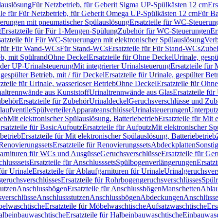
lauslösung
Für Netzbetrieb, für Geberit Sigma UP-Spülkästen 12 cm
Ers
ile für Für Netzbetrieb, für Geberit Omega UP-Spülkästen 12 cm
Für Ba
rungen mit pneumatischer Spülauslösung
Ersatzteile für WC-Steuerun
g
Ersatzteile für Für 1-Mengen-Spülung
Zubehör für WC-Steuerungen
Er
satzteile für Für WC-Steuerungen mit elektronischer Spülauslösung
Ver
le für Für Wand-WCs
Für Stand-WCs
Ersatzteile für Für Stand-WCs
Zube
ieb, mit Spülrand
Ohne Deckel
Ersatzteile für Ohne Deckel
Urinale, gespü
 oder UP-Urinalsteuerung
Mit integrierter Urinalsteuerung
Ersatzteile für 
 gespülter Betrieb, mit / für Deckel
Ersatzteile für Urinale, gespülter Bet
zteile für Urinale, wasserloser Betrieb
Ohne Deckel
Ersatzteile für Ohn
inaltrennwände aus Kunststoff
Urinaltrennwände aus Glas
Ersatzteile fü
behör
Ersatzteile für Zubehör
Urinaldeckel
Geruchsverschlüsse und Zub
aufventile
Spülverteiler
Apparateanschlüsse
Urinalsteuerungen
Unterput
ieb
Mit elektronischer Spülauslösung, Batteriebetrieb
Ersatzteile für Mit
rsatzteile für Basic
Aufputz
Ersatzteile für Aufputz
Mit elektronischer Sp
betrieb
Ersatzteile für Mit elektronischer Spülauslösung, Batteriebetrieb
Renovierungssets
Ersatzteile für Renovierungssets
Abdeckplatten
Sonsti
fgarnituren für WCs und Ausgüsse
Geruchsverschlüsse
Ersatzteile für Ge
hlusssets
Ersatzteile für Anschlusssets
Spülbogenverlängerungen
Ersatz
für Urinale
Ersatzteile für Ablaufgarnituren für Urinale
Urinalgeruchsver
eruchsverschlüsses
Ersatzteile für Rohrbogengeruchsverschlüsses
Spül
tutzen
Anschlussbögen
Ersatzteile für Anschlussbögen
Manschetten
Ablau
sverschlüsse
Anschlussstutzen
Anschlussbögen
Abdeckungen
Anschlüss
elwaschtische
Ersatzteile für Möbelwaschtische
Aufsatzwaschtische
Ers
albeinbauwaschtische
Ersatzteile für Halbeinbauwaschtische
Einbauwasc