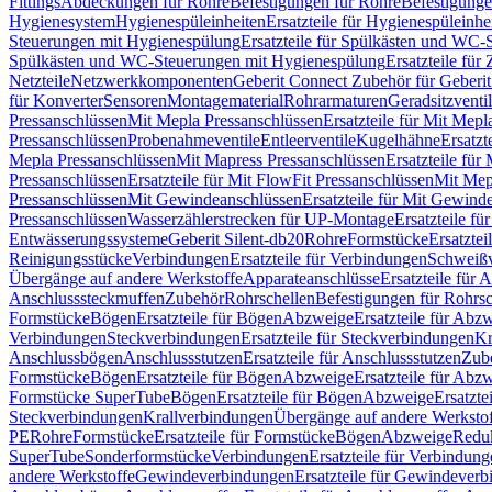
Fittings
Abdeckungen für Rohre
Befestigungen für Rohre
Befestigunge
Hygienesystem
Hygienespüleinheiten
Ersatzteile für Hygienespüleinhe
Steuerungen mit Hygienespülung
Ersatzteile für Spülkästen und WC
Spülkästen und WC-Steuerungen mit Hygienespülung
Ersatzteile fü
Netzteile
Netzwerkkomponenten
Geberit Connect Zubehör für Geberi
für Konverter
Sensoren
Montagematerial
Rohrarmaturen
Geradsitzventi
Pressanschlüssen
Mit Mepla Pressanschlüssen
Ersatzteile für Mit Mepl
Pressanschlüssen
Probenahmeventile
Entleerventile
Kugelhähne
Ersatzt
Mepla Pressanschlüssen
Mit Mapress Pressanschlüssen
Ersatzteile für
Pressanschlüssen
Ersatzteile für Mit FlowFit Pressanschlüssen
Mit Mep
Pressanschlüssen
Mit Gewindeanschlüssen
Ersatzteile für Mit Gewind
Pressanschlüssen
Wasserzählerstrecken für UP-Montage
Ersatzteile f
Entwässerungssysteme
Geberit Silent-db20
Rohre
Formstücke
Ersatztei
Reinigungsstücke
Verbindungen
Ersatzteile für Verbindungen
Schweiß
Übergänge auf andere Werkstoffe
Apparateanschlüsse
Ersatzteile für 
Anschlusssteckmuffen
Zubehör
Rohrschellen
Befestigungen für Rohrsc
Formstücke
Bögen
Ersatzteile für Bögen
Abzweige
Ersatzteile für Abz
Verbindungen
Steckverbindungen
Ersatzteile für Steckverbindungen
Kr
Anschlussbögen
Anschlussstutzen
Ersatzteile für Anschlussstutzen
Zub
Formstücke
Bögen
Ersatzteile für Bögen
Abzweige
Ersatzteile für Abz
Formstücke SuperTube
Bögen
Ersatzteile für Bögen
Abzweige
Ersatzte
Steckverbindungen
Krallverbindungen
Übergänge auf andere Werksto
PE
Rohre
Formstücke
Ersatzteile für Formstücke
Bögen
Abzweige
Redu
SuperTube
Sonderformstücke
Verbindungen
Ersatzteile für Verbindun
andere Werkstoffe
Gewindeverbindungen
Ersatzteile für Gewindever