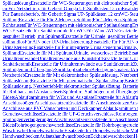
Spülauslösung
Ersatzteile für WC-Steuerungen mit elektronischer Spü
cm
Für Netzbetrieb, für Geberit Omega UP-Spülkästen 12 cm
Ersatzte
Für Batteriebetrieb, für Geberit Sigma UP-Spülkästen 12 cm
WC-Steue
Spülung
Ersatzteile für Für 2-Mengen-Spülung
Für 1-Mengen-Spülun
Rohbausets
Für WC-Steuerungen mit elektronischer Spülauslösung
Er
WCs
Ersatzteile für Sanitärmodule für WCs
Für Wand-WCs
Ersatztei
gespülter Betrieb, mit Spülrand
Ersatzteile für Urinale, gespülter Betr
spülrandlos
Für AP- oder UP-Urinalsteuerung
Ersatzteile für Für AP-
Urinalsteuerung
Ersatzteile für Für integrierte Urinalsteuerung
Urinale,
Spülrand
Ersatzteile für Mit Spülrand
Urinale, wasserloser Betrieb
Ersat
Urinaltrennwände
Urinaltrennwände aus Kunststoff
Ersatzteile für Ur
Sanitärkeramik
Ersatzteile für Urinaltrennwände aus Sanitärkeramik
Zu
Spülbögen und Übergänge
Sprühkopfzubehör
Befestigungsmaterial
Abl
Netzbetrieb
Ersatzteile für Mit elektronischer Spülauslösung, Netzbetr
Spülauslösung
Ersatzteile für Mit pneumatischer Spülauslösung
Basic
E
Spülauslösung, Netzbetrieb
Mit elektronischer Spülauslösung, Batterie
für Rohbau- und Austauschsets
Spülrohre, Spülbögen und Übergänge
Bidets
Ablaufgarnituren für WCs und Ausgüsse
Ersatzteile für Ablau
Anschlussbögen
Anschlussstutzen
Ersatzteile für Anschlussstutzen
Ansc
Anschlüsse aus PVC
Manschetten und Deckkappen
Ablaufgarnituren 
Geruchsverschlüsse
Ersatzteile für UP-Geruchsverschlüsse
Rohrbogeng
Spülbogenverlängerungen
Anschlussstutzen
Ersatzteile für Anschlusss
Bidets
Rohrbogengeruchsverschlüsse
Ersatzteile für Rohrbogengeruch
Waschtische
Doppelwaschtische
Ersatzteile für Doppelwaschtische
Möb
Handwaschbecken
Aufsatzhandwaschbecken
Eckhandwaschbecken
H