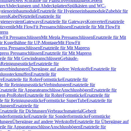
chtungen
Sets Schraube für Flanschverbindungen
Geberit
zer
Abdeckungen und Abdeckplatten
Spülkästen und WC-
gieneeinbaumodule
Ersatzteile für Hygieneeinbaumodule
Zubehör für
oren
Kabel
Netzteile
Ersatzteile für
Hygienesystem
Gateways
Ersatzteile für Gateways
Konverter
Ersatzteile
itzventile
Mit FlowFit Pressanschlüssen
Ersatzteile für Mit FlowFit
press
lowFit Pressanschlüssen
Mit Mepla Pressanschlüssen
Ersatzteile für Mit
 für Kugelhähne für UP-Montage
Mit FlowFit
ress Pressanschlüssen
Ersatzteile für Mit Mapress
ress Pressanschlüssen
Ersatzteile für Mit Mapress
teile für Mit Gewindeanschlüssen
Gebäude-
n
Reinigungsstücke
Ersatzteile für
nverbindungen
Übergänge auf andere Werkstoffe
Ersatzteile für
lusssteckmuffen
Ersatzteile für
re
Ersatzteile für Rohre
Formstücke
Ersatzteile für
ile für Reinigungsstücke
Verbindungen
Ersatzteile für
rsatzteile für Apparateanschlüsse
Anschlussbögen
Ersatzteile für
lent-Pro
Rohre
Ersatzteile für Rohre
Formstücke
Ersatzteile für
ile für Reinigungsstücke
Formstücke SuperTube
Ersatzteile für
ndungen
Ersatzteile für
Ersatzteile für Dichtungen
Verbrauchsmaterial
Geberit
nderformstücke
Ersatzteile für Sonderformstücke
Formstücke
ndungen
Übergänge auf andere Werkstoffe
Ersatzteile für Übergänge auf
teile für Apparateanschlüsse
Anschlussbögen
Ersatzteile für