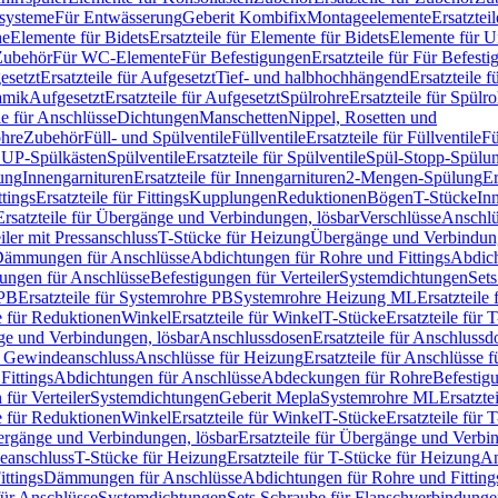
ssysteme
Für Entwässerung
Geberit Kombifix
Montageelemente
Ersatztei
he
Elemente für Bidets
Ersatzteile für Elemente für Bidets
Elemente für U
 Zubehör
Für WC-Elemente
Für Befestigungen
Ersatzteile für Für Befest
esetzt
Ersatzteile für Aufgesetzt
Tief- und halbhochhängend
Ersatzteile 
amik
Aufgesetzt
Ersatzteile für Aufgesetzt
Spülrohre
Ersatzteile für Spülr
le für Anschlüsse
Dichtungen
Manschetten
Nippel, Rosetten und
ohre
Zubehör
Füll- und Spülventile
Füllventile
Ersatzteile für Füllventile
Fü
ür UP-Spülkästen
Spülventile
Ersatzteile für Spülventile
Spül-Stopp-Spülu
ung
Innengarnituren
Ersatzteile für Innengarnituren
2-Mengen-Spülung
Er
ttings
Ersatzteile für Fittings
Kupplungen
Reduktionen
Bögen
T-Stücke
In
Ersatzteile für Übergänge und Verbindungen, lösbar
Verschlüsse
Anschlü
iler mit Pressanschluss
T-Stücke für Heizung
Übergänge und Verbindung
ämmungen für Anschlüsse
Abdichtungen für Rohre und Fittings
Abdich
gungen für Anschlüsse
Befestigungen für Verteiler
Systemdichtungen
Set
 PB
Ersatzteile für Systemrohre PB
Systemrohre Heizung ML
Ersatzteil
le für Reduktionen
Winkel
Ersatzteile für Winkel
T-Stücke
Ersatzteile für 
nge und Verbindungen, lösbar
Anschlussdosen
Ersatzteile für Anschlussd
it Gewindeanschluss
Anschlüsse für Heizung
Ersatzteile für Anschlüsse 
Fittings
Abdichtungen für Anschlüsse
Abdeckungen für Rohre
Befestig
für Verteiler
Systemdichtungen
Geberit Mepla
Systemrohre ML
Ersatzte
le für Reduktionen
Winkel
Ersatzteile für Winkel
T-Stücke
Ersatzteile für 
rgänge und Verbindungen, lösbar
Ersatzteile für Übergänge und Verbi
deanschluss
T-Stücke für Heizung
Ersatzteile für T-Stücke für Heizung
An
ttings
Dämmungen für Anschlüsse
Abdichtungen für Rohre und Fitting
für Anschlüsse
Systemdichtungen
Sets Schraube für Flanschverbindung