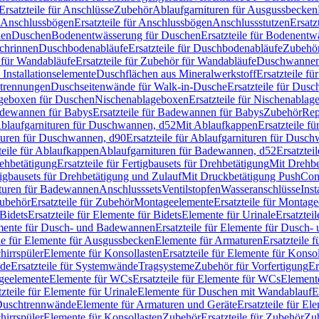
Ersatzteile für Anschlüsse
Zubehör
Ablaufgarnituren für Ausgussbecken
Anschlussbögen
Ersatzteile für Anschlussbögen
Anschlussstutzen
Ersatz
nen
Duschen
Bodenentwässerung für Duschen
Ersatzteile für Bodenent
schrinnen
Duschbodenabläufe
Ersatzteile für Duschbodenabläufe
Zubehör
für Wandabläufe
Ersatzteile für Zubehör für Wandabläufe
Duschwannen
Installationselemente
Duschflächen aus Mineralwerkstoff
Ersatzteile f
btrennungen
Duschseitenwände für Walk-in-Dusche
Ersatzteile für Dus
lageboxen für Duschen
Nischenablageboxen
Ersatzteile für Nischenabla
dewannen für Babys
Ersatzteile für Badewannen für Babys
Zubehör
Rep
 Ablaufgarnituren für Duschwannen, d52
Mit Ablaufkappen
Ersatzteile f
turen für Duschwannen, d90
Ersatzteile für Ablaufgarnituren für Dusc
teile für Ablaufkappen
Ablaufgarnituren für Badewannen, d52
Ersatztei
rehbetätigung
Ersatzteile für Fertigbausets für Drehbetätigung
Mit Drehbe
rtigbausets für Drehbetätigung und Zulauf
Mit Druckbetätigung PushCon
ituren für Badewannen
Anschlusssets
Ventilstopfen
Wasseranschlüsse
Inst
ubehör
Ersatzteile für Zubehör
Montageelemente
Ersatzteile für Montag
Bidets
Ersatzteile für Elemente für Bidets
Elemente für Urinale
Ersatztei
mente für Dusch- und Badewannen
Ersatzteile für Elemente für Dusch
ile für Elemente für Ausgussbecken
Elemente für Armaturen
Ersatzteile 
hirrspüler
Elemente für Konsollasten
Ersatzteile für Elemente für Konso
de
Ersatzteile für Systemwände
Tragsysteme
Zubehör für Vorfertigung
Er
ageelemente
Elemente für WCs
Ersatzteile für Elemente für WCs
Element
tzteile für Elemente für Urinale
Elemente für Duschen mit Wandablauf
E
r Duschtrennwände
Elemente für Armaturen und Geräte
Ersatzteile für E
hirrspüler
Elemente für Konsollasten
Zubehör
Ersatzteile für Zubehör
Zu