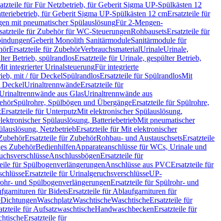
atzteile für Für Netzbetrieb, für Geberit Sigma UP-Spülkästen 12
tteriebetrieb, für Geberit Sigma UP-Spülkästen 12 cm
Ersatzteile für
gen mit pneumatischer Spülauslösung
Für 2-Mengen-
satzteile für Zubehör für WC-Steuerungen
Rohbausets
Ersatzteile für
bindungen
Geberit Monolith Sanitärmodule
Sanitärmodule für
hör
Ersatzteile für Zubehör
Verbrauchsmaterial
Urinale
Urinale,
lter Betrieb, spülrandlos
Ersatzteile für Urinale, gespülter Betrieb,
Mit integrierter Urinalsteuerung
Für integrierte
rieb, mit / für Deckel
Spülrandlos
Ersatzteile für Spülrandlos
Mit
e Deckel
Urinaltrennwände
Ersatzteile für
r Urinaltrennwände aus Glas
Urinaltrennwände aus
ehör
Spülrohre, Spülbögen und Übergänge
Ersatzteile für Spülrohre,
z
Ersatzteile für Unterputz
Mit elektronischer Spülauslösung,
 elektronischer Spülauslösung, Batteriebetrieb
Mit pneumatischer
ülauslösung, Netzbetrieb
Ersatzteile für Mit elektronischer
Zubehör
Ersatzteile für Zubehör
Rohbau- und Austauschsets
Ersatzteile
ges Zubehör
Bedienhilfen
Apparateanschlüsse für WCs, Urinale und
ruchsverschlüsse
Anschlussbögen
Ersatzteile für
teile für Spülbogenverlängerungen
Anschlüsse aus PVC
Ersatzteile für
schlüsse
Ersatzteile für Urinalgeruchsverschlüsse
UP-
rohr- und Spülbogenverlängerungen
Ersatzteile für Spülrohr- und
fgarnituren für Bidets
Ersatzteile für Ablaufgarnituren für
e
Dichtungen
Waschplatz
Waschtische
Waschtische
Ersatzteile für
atzteile für Aufsatzwaschtische
Handwaschbecken
Ersatzteile für
htische
Ersatzteile für