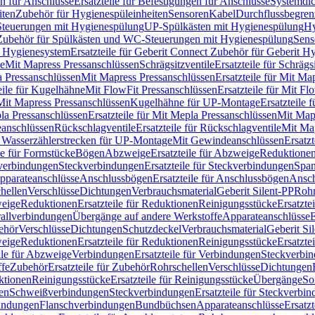
n für Anschlüsse
Ersatzteile für Befestigungen für Anschlüsse
Systemdi
iten
Zubehör für Hygienespüleinheiten
Sensoren
Kabel
Durchflussbegren
-Steuerungen mit Hygienespülung
UP-Spülkästen mit Hygienespülung
Hy
r Zubehör für Spülkästen und WC-Steuerungen mit Hygienespülung
Sens
t Hygienesystem
Ersatzteile für Geberit Connect Zubehör für Geberit 
le
Mit Mapress Pressanschlüssen
Schrägsitzventile
Ersatzteile für Schrägs
a Pressanschlüssen
Mit Mapress Pressanschlüssen
Ersatzteile für Mit Ma
eile für Kugelhähne
Mit FlowFit Pressanschlüssen
Ersatzteile für Mit F
 Mit Mapress Pressanschlüssen
Kugelhähne für UP-Montage
Ersatzteile
la Pressanschlüssen
Ersatzteile für Mit Mepla Pressanschlüssen
Mit Map
eanschlüssen
Rückschlagventile
Ersatzteile für Rückschlagventile
Mit Map
ür Wasserzählerstrecken für UP-Montage
Mit Gewindeanschlüssen
Ersatz
le für Formstücke
Bögen
Abzweige
Ersatzteile für Abzweige
Reduktione
verbindungen
Steckverbindungen
Ersatzteile für Steckverbindungen
Span
Apparateanschlüsse
Anschlussbögen
Ersatzteile für Anschlussbögen
Ansch
hellen
Verschlüsse
Dichtungen
Verbrauchsmaterial
Geberit Silent-PP
Roh
weige
Reduktionen
Ersatzteile für Reduktionen
Reinigungsstücke
Ersatzte
allverbindungen
Übergänge auf andere Werkstoffe
Apparateanschlüsse
E
ehör
Verschlüsse
Dichtungen
Schutzdeckel
Verbrauchsmaterial
Geberit Si
weige
Reduktionen
Ersatzteile für Reduktionen
Reinigungsstücke
Ersatzte
ile für Abzweige
Verbindungen
Ersatzteile für Verbindungen
Steckverbi
ffe
Zubehör
Ersatzteile für Zubehör
Rohrschellen
Verschlüsse
Dichtungen
ktionen
Reinigungsstücke
Ersatzteile für Reinigungsstücke
Übergänge
So
gen
Schweißverbindungen
Steckverbindungen
Ersatzteile für Steckverbi
bindungen
Flanschverbindungen
Bundbüchsen
Apparateanschlüsse
Ersatz