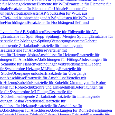
le für Montageelemente
Elemente für WCs
Ersatzteile für Elemente für
rinale
Ersatzteile für Elemente für Urinale
Elemente für
igungen
Aufputzspülkästen
AP-Spülkästen für WCs, aus
für Tief- und halbhochhängend
AP-Spülkästen für WCs, aus
ohre
Hochhängend
Ersatzteile für Hochhängend
Tief- und
llventile für AP-Spülkästen
Ersatzteile für Füllventile für AP-
ng
Ersatzteile für Spül-Stopp-Spülung
1-Mengen-Spülung
Ersatzteile für
satzteile für 2-Mengen-Spülung
Versorgungssysteme
Geberit
nenliegende Zirkulation
Ersatzteile für Innenliegende
sse
Ersatzteile für Anschlüsse
Verteiler mit
en für Heizung, lösbar
Anschlüsse für Heizung
Ersatzteile für
tungen für Anschlüsse
Abdichtungen für Fittings
Abdeckungen für
s Schraube für Flanschverbindungen
Verbrauchsmaterial
Geberit
e für Systemrohre Heizung ML
Fittings
Ersatzteile für
T-Stücke
Übergänge unlösbar
Ersatzteile für Übergänge
osen
Anschlüsse
Ersatzteile für Anschlüsse
Verteiler mit
für Heizung
Zubehör
Ersatzteile für Zubehör
Dämmungen für Rohre
ungen für Rohre
Schutzrohre und Einlegehilfen
Befestigungen für
ile für Systemrohre ML
Fittings
Ersatzteile für
T-Stücke
Innenliegende Zirkulation
Ersatzteile für Innenliegende
ndungen, lösbar
Verschlüsse
Ersatzteile für
schlüsse für Heizung
Ersatzteile für Anschlüsse für
s
Abdichtungen für Anschlüsse
Abdeckungen für Rohre
Befestigungen
en
Geberit Mapress Edelstahl
Geberit Mapress Edelstahl
Ersatzteile für