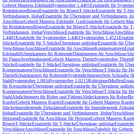
Geberit Mapress Edelstahl
Systemrohre 1.4401
Ersatzteile für System
Reduktionen
Bögen
Ersatzteile für Bögen
T-Stücke
Ersatzteile für T-St
Verbindungen, lösbar
Ersatzteile für Übergänge und Verbindungen, lö
Anschlüsse
Geberit Mapress Edelstahl, Gas
Ersatzteile für Geberit Ma
für Reduktionen
Bögen
Ersatzteile für Bögen
T-Stücke
Ersatzteile für T
Verbindungen, lösbar
Verschlüsse
Ersatzteile für Verschlüsse
Anschlüss
1.4401
Ersatzteile für Systemrohre 1.4401
Systemrohre 1.4521
Ersatzt
Stücke
Ersatzteile für T-Stücke
Übergänge unlösbar
Ersatzteile für Üb
Verschlüsse
Anschlüsse
Ersatzteile für Anschlüsse
Kompensatoren
Ersa
Edelstahl
Schutzkappen für Rohrende
Dämmungen für Anschlüsse
Abd
für Flanschverbindungen
Geberit Mapress Therm
Systemrohre Therm
F
Stücke
Ersatzteile für T-Stücke
Übergänge unlösbar
Ersatzteile für Üb
Kompensatoren
Verschlüsse
Ersatzteile für Verschlüsse
T-Stücke für H
Therm
Schutzkappen für Rohrende
Systemdichtungen
Sets Schraube f
Stahl
Systemrohre 1.0034
Systemrohre 1.0215
Rohrnippel
Muffen
Ersat
für Kreuzstücke
Übergänge unlösbar
Ersatzteile für Übergänge unlösb
Kompensatoren
Verschlüsse
Ersatzteile für Verschlüsse
T-Stücke für H
Stahl
Abdichtungen für Rohre und Fittings
Abdeckungen für Rohre
Be
Kupfer
Geberit Mapress Kupfer
Ersatzteile für Geberit Mapress Kupfe
Stücke
Innenliegende Zirkulation
Ersatzteile für Innenliegende Zirkula
lösbar
Ersatzteile für Übergänge und Verbindungen, lösbar
Verschlüsse
Heizung
Ersatzteile für Anschlüsse für Heizung
Geberit Mapress Kupfe
Bögen
T-Stücke
Ersatzteile für T-Stücke
Übergänge unlösbar
Ersatzteil
Verschlüsse
Anschlüsse
Ersatzteile für Anschlüsse
Zubehör für Geberit