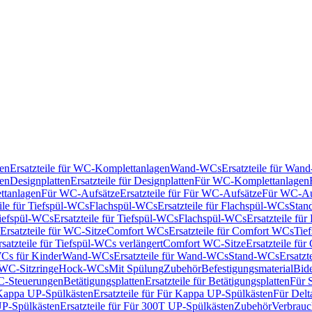
en
Ersatzteile für WC-Komplettanlagen
Wand-WCs
Ersatzteile für Wa
ken
Designplatten
Ersatzteile für Designplatten
Für WC-Komplettanlagen
tanlagen
Für WC-Aufsätze
Ersatzteile für Für WC-Aufsätze
Für WC-Au
eile für Tiefspül-WCs
Flachspül-WCs
Ersatzteile für Flachspül-WCs
Stan
iefspül-WCs
Ersatzteile für Tiefspül-WCs
Flachspül-WCs
Ersatzteile fü
Ersatzteile für WC-Sitze
Comfort WCs
Ersatzteile für Comfort WCs
Tie
rsatzteile für Tiefspül-WCs verlängert
Comfort WC-Sitze
Ersatzteile fü
WCs für Kinder
Wand-WCs
Ersatzteile für Wand-WCs
Stand-WCs
Ersatzt
r WC-Sitzringe
Hock-WCs
Mit Spülung
Zubehör
Befestigungsmaterial
Bide
C-Steuerungen
Betätigungsplatten
Ersatzteile für Betätigungsplatten
Für 
Kappa UP-Spülkästen
Ersatzteile für Für Kappa UP-Spülkästen
Für Delt
P-Spülkästen
Ersatzteile für Für 300T UP-Spülkästen
Zubehör
Verbrauc