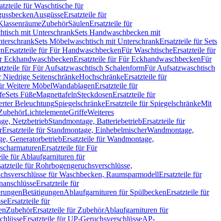
atzteile für Waschtische für
sgussbecken
Ausgüsse
Ersatzteile für
r Klassenräume
Zubehör
Säulen
Ersatzteile für
htisch mit Unterschrank
Sets Handwaschbecken mit
Unterschrank
Sets Möbelwaschtisch mit Unterschrank
Ersatzteile für Sets
en
Ersatzteile für Für Handwaschbecken
Für Waschtische
Ersatzteile für
r Eckhandwaschbecken
Ersatzteile für Für Eckhandwaschbecken
Für
atzteile für Für Aufsatzwaschtisch Schalenform
Für Aufsatzwaschtisch
ür Niedrige Seitenschränke
Hochschränke
Ersatzteile für
für Weitere Möbel
Wandablagen
Ersatzteile für
fe
Sets Füße
Magnettafeln
Steckdosen
Ersatzteile für
ierter Beleuchtung
Spiegelschränke
Ersatzteile für Spiegelschränke
Mit
Zubehör
Lichtelemente
Griffe
Weiteres
age, Netzbetrieb
Standmontage, Batteriebetrieb
Ersatzteile für
r
Ersatzteile für Standmontage, Einhebelmischer
Wandmontage,
, Generatorbetrieb
Ersatzteile für Wandmontage,
ischarmaturen
Ersatzteile für Für
eile für Ablaufgarnituren für
satzteile für Rohrbogengeruchsverschlüsse,
chsverschlüsse für Waschbecken, Raumsparmodell
Ersatzteile für
anschlüsse
Ersatzteile für
erungen
Betätigungen
Ablaufgarnituren für Spülbecken
Ersatzteile für
se
Ersatzteile für
en
Zubehör
Ersatzteile für Zubehör
Ablaufgarnituren für
chlüsse
Ersatzteile für UP-Geruchsverschlüsse
AP-