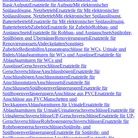
Basic
Aufputz
Ersatzteile für Aufputz
Mit elektronischer
Spülauslösung, Netzbetrieb
Ersatzteile für Mit elektronischer
Spülauslösung, Netzbetrieb
Mit elektronischer Spülauslösung,
Batteriebetrieb
Ersatzteile für Mit elektronischer Spülauslösung,
Batteriebetrieb
Zubehör
Ersatzteile für Zubehör
Rohbau- und
Austauschsets
Ersatzteile für Rohbau- und Austauschsets
Spülrohre,
Spülbögen und Übergänge
Renovierungssets
Ersatzteile für
Renovierungssets
Abdeckplatten
Sonstiges
Zubehör
Bedienhilfen
Apparateanschlüsse für WCs, Urinale und
Bidets
Ablaufgarnituren für WCs und Ausgüsse
Ersatzteile für
Ablaufgarnituren für WCs und
Ausgüsse
Geruchsverschlüsse
Ersatzteile für
Geruchsverschlüsse
Anschlussbögen
Ersatzteile für
Anschlussbögen
Anschlussstutzen
Ersatzteile für
Anschlussstutzen
Anschlusssets
Ersatzteile für
Anschlusssets
Spülbogenverlängerungen
Ersatzteile für
Spülbogenverlängerungen
Anschlüsse aus PVC
Ersatzteile für
Anschlüsse aus PVC
Manschetten und
Deckkappen
Ablaufgarnituren für Urinale
Ersatzteile für
Ablaufgarnituren für Urinale
Urinalgeruchsverschlüsse
Ersatzteile für
Urinalgeruchsverschlüsse
UP-Geruchsverschlüsse
Ersatzteile für UP-
Geruchsverschlüsse
Rohrbogengeruchsverschlüsses
Ersatzteile für
Rohrbogengeruchsverschlüsses
Spülrohr- und
Spülbogenverlängerungen
Ersatzteile für Spülrohr- und
Spülbogenverlängerungen
Anschlussstutzen
Ersatzteile für