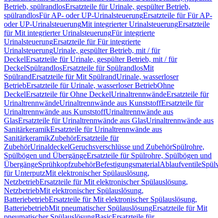
Betrieb, spülrandlos
Ersatzteile für Urinale, gespülter Betrieb,
spülrandlos
Für AP- oder UP-Urinalsteuerung
Ersatzteile für Für AP-
oder UP-Urinalsteuerung
Mit integrierter Urinalsteuerung
Ersatzteile
für Mit integrierter Urinalsteuerung
Für integrierte
Urinalsteuerung
Ersatzteile für Für integrierte
Urinalsteuerung
Urinale, gespülter Betrieb, mit / für
Deckel
Ersatzteile für Urinale, gespülter Betrieb, mit / für
Deckel
Spülrandlos
Ersatzteile für Spülrandlos
Mit
Spülrand
Ersatzteile für Mit Spülrand
Urinale, wasserloser
Betrieb
Ersatzteile für Urinale, wasserloser Betrieb
Ohne
Deckel
Ersatzteile für Ohne Deckel
Urinaltrennwände
Ersatzteile für
Urinaltrennwände
Urinaltrennwände aus Kunststoff
Ersatzteile für
Urinaltrennwände aus Kunststoff
Urinaltrennwände aus
Glas
Ersatzteile für Urinaltrennwände aus Glas
Urinaltrennwände aus
Sanitärkeramik
Ersatzteile für Urinaltrennwände aus
Sanitärkeramik
Zubehör
Ersatzteile für
Zubehör
Urinaldeckel
Geruchsverschlüsse und Zubehör
Spülrohre,
Spülbögen und Übergänge
Ersatzteile für Spülrohre, Spülbögen und
Übergänge
Sprühkopfzubehör
Befestigungsmaterial
Ablaufventile
Spülv
für Unterputz
Mit elektronischer Spülauslösung,
Netzbetrieb
Ersatzteile für Mit elektronischer Spülauslösung,
Netzbetrieb
Mit elektronischer Spülauslösung,
Batteriebetrieb
Ersatzteile für Mit elektronischer Spülauslösung,
Batteriebetrieb
Mit pneumatischer Spülauslösung
Ersatzteile für Mit
pneumatischer Spülauslösung
Basic
Ersatzteile für