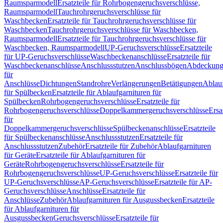
Raumsparmodell
Ersatzteile für Rohrbogengeruchsverschlüsse,
Raumsparmodell
Tauchrohrgeruchsverschlüsse für
Waschbecken
Ersatzteile für Tauchrohrgeruchsverschlüsse für
Waschbecken
Tauchrohrgeruchsverschlüsse für Waschbecken,
Raumsparmodell
Ersatzteile für Tauchrohrgeruchsverschlüsse für
Waschbecken, Raumsparmodell
UP-Geruchsverschlüsse
Ersatzteile
für UP-Geruchsverschlüsse
Waschbeckenanschlüsse
Ersatzteile für
Waschbeckenanschlüsse
Anschlussstutzen
Anschlussbögen
Abdeckung
für
Anschlüsse
Dichtungen
Standrohre
Verlängerungen
Betätigungen
Ablauf
für Spülbecken
Ersatzteile für Ablaufgarnituren für
Spülbecken
Rohrbogengeruchsverschlüsse
Ersatzteile für
Rohrbogengeruchsverschlüsse
Doppelkammergeruchsverschlüsse
Ersa
für
Doppelkammergeruchsverschlüsse
Spülbeckenanschlüsse
Ersatzteile
für Spülbeckenanschlüsse
Anschlussstutzen
Ersatzteile für
Anschlussstutzen
Zubehör
Ersatzteile für Zubehör
Ablaufgarnituren
für Geräte
Ersatzteile für Ablaufgarnituren für
Geräte
Rohrbogengeruchsverschlüsse
Ersatzteile für
Rohrbogengeruchsverschlüsse
UP-Geruchsverschlüsse
Ersatzteile für
UP-Geruchsverschlüsse
AP-Geruchsverschlüsse
Ersatzteile für AP-
Geruchsverschlüsse
Anschlüsse
Ersatzteile für
Anschlüsse
Zubehör
Ablaufgarnituren für Ausgussbecken
Ersatzteile
für Ablaufgarnituren für
Ausgussbecken
Geruchsverschlüsse
Ersatzteile für