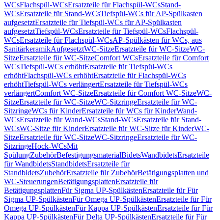
WCs
Flachspül-WCs
Ersatzteile für Flachspül-WCs
Stand-
WCs
Ersatzteile für Stand-WCs
Tiefspül-WCs für AP-Spülkasten
aufgesetzt
Ersatzteile für Tiefspül-WCs für AP-Spülkasten
aufgesetzt
Tiefspül-WCs
Ersatzteile für Tiefspül-WCs
Flachspül-
WCs
Ersatzteile für Flachspül-WCs
AP-Spülkästen für WCs, aus
Sanitärkeramik
Aufgesetzt
WC-Sitze
Ersatzteile für WC-Sitze
WC-
Sitze
Ersatzteile für WC-Sitze
Comfort WCs
Ersatzteile für Comfort
WCs
Tiefspül-WCs erhöht
Ersatzteile für Tiefspül-WCs
erhöht
Flachspül-WCs erhöht
Ersatzteile für Flachspül-WCs
erhöht
Tiefspül-WCs verlängert
Ersatzteile für Tiefspül-WCs
verlängert
Comfort WC-Sitze
Ersatzteile für Comfort WC-Sitze
WC-
Sitze
Ersatzteile für WC-Sitze
WC-Sitzringe
Ersatzteile für WC-
Sitzringe
WCs für Kinder
Ersatzteile für WCs für Kinder
Wand-
WCs
Ersatzteile für Wand-WCs
Stand-WCs
Ersatzteile für Stand-
WCs
WC-Sitze für Kinder
Ersatzteile für WC-Sitze für Kinder
WC-
Sitze
Ersatzteile für WC-Sitze
WC-Sitzringe
Ersatzteile für WC-
Sitzringe
Hock-WCs
Mit
Spülung
Zubehör
Befestigungsmaterial
Bidets
Wandbidets
Ersatzteile
für Wandbidets
Standbidets
Ersatzteile für
Standbidets
Zubehör
Ersatzteile für Zubehör
Betätigungsplatten und
WC-Steuerungen
Betätigungsplatten
Ersatzteile für
Betätigungsplatten
Für Sigma UP-Spülkästen
Ersatzteile für Für
Sigma UP-Spülkästen
Für Omega UP-Spülkästen
Ersatzteile für Für
Omega UP-Spülkästen
Für Kappa UP-Spülkästen
Ersatzteile für Für
Kappa UP-Spülkästen
Für Delta UP-Spülkästen
Ersatzteile für Für