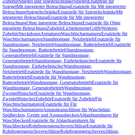
Zubehör
Spiegel und Spiegelschränke
Spiegel
Ersatzteile für
Spiegel
Mit integrierter Beleuchtung
Ersatzteile für Mit integrierter
Beleuchtung
Spiegelschränke
Ersatzteile für Spiegelschränke
Mit
integrierter Beleuchtung
Ersatzteile für Mit integrierter
Beleuchtung
Ohne integrierte Beleuchtung
Ersatzteile für Ohne
integrierte Beleuchtung
Zubehör
Lichtelemente
Griffe
Weiteres
Zubehör
Steckdosen
Armaturen
Waschtischarmaturen
Ersatzteile für
Waschtischarmaturen
Standmontage, Netzbetrieb
Ersatzteile für
Standmontage, Netzbetrieb
Standmontage, Batteriebetrieb
Ersatzteile
für Standmontage, Batteriebetrieb
Standmontage,
Generatorbetrieb
Ersatzteile für Standmontage,
Generatorbetrieb
Standmontage, Einhebelmischer
Ersatzteile für
Standmontage, Einhebelmischer
Wandmontage,
Netzbetrieb
Ersatzteile für Wandmontage, Netzbetrieb
Wandmontage,
Batteriebetrieb
Ersatzteile für Wandmontage,
Batteriebetrieb
Wandmontage, Generatorbetrieb
Ersatzteile für
Wandmontage, Generatorbetrieb
Wandmontage,
Zweigriffmischer
Ersatzteile für Wandmontage,
Zweigriffmischer
Zubehör
Ersatzteile für Zubehör
Für
Waschtischarmaturen
Ersatzteile für Für
Waschtischarmaturen
Apparateanschlüsse für Waschplatz,
Spülbecken, Geräte und Ausgussbecken
Ablaufgarnituren für
Waschbecken
Ersatzteile für Ablaufgarnituren für
Waschbecken
Rohrbogengeruchsverschlüsse
Ersatzteile für
Rohrbogengeruchsverschlüsse
Rohrbogengeruchsverschlüsse,