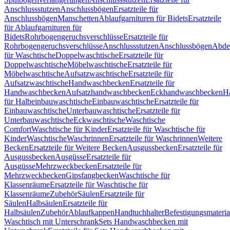
Anschlussstutzen
Anschlussbögen
Ersatzteile für
Anschlussbögen
Manschetten
Ablaufgarnituren für Bidets
Ersatzteile
für Ablaufgarnituren für
Bidets
Rohrbogengeruchsverschlüsse
Ersatzteile für
Rohrbogengeruchsverschlüsse
Anschlussstutzen
Anschlussbögen
Abde
für Waschtische
Doppelwaschtische
Ersatzteile für
Doppelwaschtische
Möbelwaschtische
Ersatzteile für
Möbelwaschtische
Aufsatzwaschtische
Ersatzteile für
Aufsatzwaschtische
Handwaschbecken
Ersatzteile für
Handwaschbecken
Aufsatzhandwaschbecken
Eckhandwaschbecken
H
für Halbeinbauwaschtische
Einbauwaschtische
Ersatzteile für
Einbauwaschtische
Unterbauwaschtische
Ersatzteile für
Unterbauwaschtische
Eckwaschtische
Waschtische
Comfort
Waschtische für Kinder
Ersatzteile für Waschtische für
Kinder
Waschtische
Waschrinnen
Ersatzteile für Waschrinnen
Weitere
Becken
Ersatzteile für Weitere Becken
Ausgussbecken
Ersatzteile für
Ausgussbecken
Ausgüsse
Ersatzteile für
Ausgüsse
Mehrzweckbecken
Ersatzteile für
Mehrzweckbecken
Gipsfangbecken
Waschtische für
Klassenräume
Ersatzteile für Waschtische für
Klassenräume
Zubehör
Säulen
Ersatzteile für
Säulen
Halbsäulen
Ersatzteile für
Halbsäulen
Zubehör
Ablaufkappen
Handtuchhalter
Befestigungsmateria
Waschtisch mit Unterschrank
Sets Handwaschbecken mit