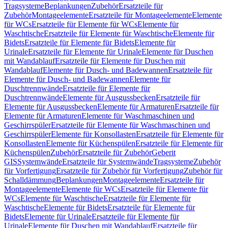
Tragsysteme
Beplankungen
Zubehör
Ersatzteile für
Zubehör
Montageelemente
Ersatzteile für Montageelemente
Elemente
für WCs
Ersatzteile für Elemente für WCs
Elemente für
Waschtische
Ersatzteile für Elemente für Waschtische
Elemente für
Bidets
Ersatzteile für Elemente für Bidets
Elemente für
Urinale
Ersatzteile für Elemente für Urinale
Elemente für Duschen
mit Wandablauf
Ersatzteile für Elemente für Duschen mit
Wandablauf
Elemente für Dusch- und Badewannen
Ersatzteile für
Elemente für Dusch- und Badewannen
Elemente für
Duschtrennwände
Ersatzteile für Elemente für
Duschtrennwände
Elemente für Ausgussbecken
Ersatzteile für
Elemente für Ausgussbecken
Elemente für Armaturen
Ersatzteile für
Elemente für Armaturen
Elemente für Waschmaschinen und
Geschirrspüler
Ersatzteile für Elemente für Waschmaschinen und
Geschirrspüler
Elemente für Konsollasten
Ersatzteile für Elemente für
Konsollasten
Elemente für Küchenspülen
Ersatzteile für Elemente für
Küchenspülen
Zubehör
Ersatzteile für Zubehör
Geberit
GIS
Systemwände
Ersatzteile für Systemwände
Tragsysteme
Zubehör
für Vorfertigung
Ersatzteile für Zubehör für Vorfertigung
Zubehör für
Schalldämmung
Beplankungen
Montageelemente
Ersatzteile für
Montageelemente
Elemente für WCs
Ersatzteile für Elemente für
WCs
Elemente für Waschtische
Ersatzteile für Elemente für
Waschtische
Elemente für Bidets
Ersatzteile für Elemente für
Bidets
Elemente für Urinale
Ersatzteile für Elemente für
Urinale
Elemente für Duschen mit Wandablauf
Ersatzteile für