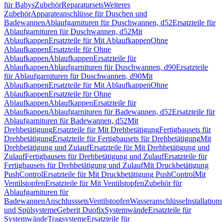
für Babys
Zubehör
Reparatursets
Weiteres
Zubehör
Apparateanschlüsse für Duschen und
Badewannen
Ablaufgarnituren für Duschwannen, d52
Ersatzteile für
Ablaufgarnituren für Duschwannen, d52
Mit
Ablaufkappen
Ersatzteile für Mit Ablaufkappen
Ohne
Ablaufkappen
Ersatzteile für Ohne
Ablaufkappen
Ablaufkappen
Ersatzteile für
Ablaufkappen
Ablaufgarnituren für Duschwannen, d90
Ersatzteile
für Ablaufgarnituren für Duschwannen, d90
Mit
Ablaufkappen
Ersatzteile für Mit Ablaufkappen
Ohne
Ablaufkappen
Ersatzteile für Ohne
Ablaufkappen
Ablaufkappen
Ersatzteile für
Ablaufkappen
Ablaufgarnituren für Badewannen, d52
Ersatzteile für
Ablaufgarnituren für Badewannen, d52
Mit
Drehbetätigung
Ersatzteile für Mit Drehbetätigung
Fertigbausets für
Drehbetätigung
Ersatzteile für Fertigbausets für Drehbetätigung
Mit
Drehbetätigung und Zulauf
Ersatzteile für Mit Drehbetätigung und
Zulauf
Fertigbausets für Drehbetätigung und Zulauf
Ersatzteile für
Fertigbausets für Drehbetätigung und Zulauf
Mit Druckbetätigung
PushControl
Ersatzteile für Mit Druckbetätigung PushControl
Mit
Ventilstopfen
Ersatzteile für Mit Ventilstopfen
Zubehör für
Ablaufgarnituren für
Badewannen
Anschlusssets
Ventilstopfen
Wasseranschlüsse
Installation
und Spülsysteme
Geberit Duofix
Systemwände
Ersatzteile für
Systemwände
Tragsysteme
Ersatzteile für