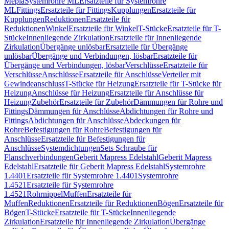
Mepla
Systemrohre ML
Ersatzteile für Systemrohre
ML
Fittings
Ersatzteile für Fittings
Kupplungen
Ersatzteile für
Kupplungen
Reduktionen
Ersatzteile für
Reduktionen
Winkel
Ersatzteile für Winkel
T-Stücke
Ersatzteile für T-
Stücke
Innenliegende Zirkulation
Ersatzteile für Innenliegende
Zirkulation
Übergänge unlösbar
Ersatzteile für Übergänge
unlösbar
Übergänge und Verbindungen, lösbar
Ersatzteile für
Übergänge und Verbindungen, lösbar
Verschlüsse
Ersatzteile für
Verschlüsse
Anschlüsse
Ersatzteile für Anschlüsse
Verteiler mit
Gewindeanschluss
T-Stücke für Heizung
Ersatzteile für T-Stücke für
Heizung
Anschlüsse für Heizung
Ersatzteile für Anschlüsse für
Heizung
Zubehör
Ersatzteile für Zubehör
Dämmungen für Rohre und
Fittings
Dämmungen für Anschlüsse
Abdichtungen für Rohre und
Fittings
Abdichtungen für Anschlüsse
Abdeckungen für
Rohre
Befestigungen für Rohre
Befestigungen für
Anschlüsse
Ersatzteile für Befestigungen für
Anschlüsse
Systemdichtungen
Sets Schraube für
Flanschverbindungen
Geberit Mapress Edelstahl
Geberit Mapress
Edelstahl
Ersatzteile für Geberit Mapress Edelstahl
Systemrohre
1.4401
Ersatzteile für Systemrohre 1.4401
Systemrohre
1.4521
Ersatzteile für Systemrohre
1.4521
Rohrnippel
Muffen
Ersatzteile für
Muffen
Reduktionen
Ersatzteile für Reduktionen
Bögen
Ersatzteile für
Bögen
T-Stücke
Ersatzteile für T-Stücke
Innenliegende
Zirkulation
Ersatzteile für Innenliegende Zirkulation
Übergänge