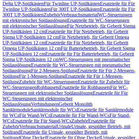
Delta UP-Spülkästen
Für Twinline UP-Spülkästen
Ersatzteile für Für
Twinline UP-Spülkästen
Für 300T UP-Spülkästen
Ersatzteile für Für
300T UP-Spülkästen
Zubehör
Verbrauchsmaterial
WC-Steuerungen
mit elektronischer Spülauslösung
Ersatzteile für WC-Steuerungen
mit elektronischer Spülauslösung
Für Netzbetrieb, für Geberit Sigma
UP-Spülkästen 12 cm
Ersatzteile für Für Netzbetrieb, für Geberit
Sigma UP-Spülkästen 12 cm
Für Netzbetrieb, für Geberit Omega
UP-Spülkästen 12 cm
Ersatzteile für Für Netzbetrieb, für Geberit
Omega UP-Spülkästen 12 cm
Für Batteriebetrieb, für Geberit Sigma
UP-Spülkästen 12 cm
Ersatzteile für Für Batteriebetrieb, für Geberit
Sigma UP-Spülkästen 12 cm
WC-Steuerungen mit pneumatischer
Spülauslösung
Ersatzteile für WC-Steuerungen mit pneumatischer
Spülauslösung
Für 2-Mengen-Spülung
Ersatzteile für Für 2-Mengen-
Spülung
Für 1-Mengen-Spülung
Ersatzteile für Für 1-Mengen-
Spülung
Zubehör für WC-Steuerungen
Ersatzteile für Zubehör für
WC-Steuerungen
Rohbausets
Ersatzteile für Rohbausets
Für WC-
Steuerungen mit elektronischer Spülauslösung
Ersatzteile für Für
WC-Steuerungen mit elektronischer
Spülauslösung
Verbindungen
Geberit Monolith
Sanitärmodule
Sanitärmodule für WCs
Ersatzteile für Sanitärmodule
für WCs
Für Wand-WCs
Ersatzteile für Für Wand-WCs
Für Stand-
WCs
Ersatzteile für Für Stand-WCs
Zubehör
Ersatzteile für
Zubehör
Verbrauchsmaterial
Urinale
Urinale, gespülter Betrieb, mit
Spülrand
Ersatzteile für Urinale, gespülter Betrieb, mit
Spülrand
Ohne Deckel
Ersatzteile für Ohne Deckel
Urinale, gespülter