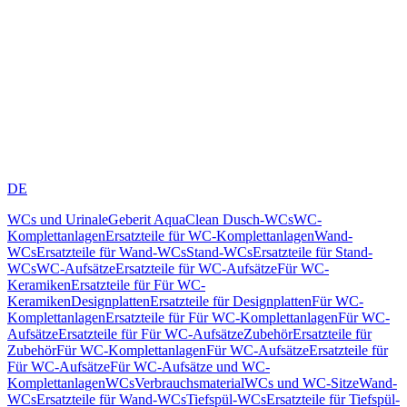
DE
WCs und Urinale
Geberit AquaClean Dusch-WCs
WC-
Komplettanlagen
Ersatzteile für WC-Komplettanlagen
Wand-
WCs
Ersatzteile für Wand-WCs
Stand-WCs
Ersatzteile für Stand-
WCs
WC-Aufsätze
Ersatzteile für WC-Aufsätze
Für WC-
Keramiken
Ersatzteile für Für WC-
Keramiken
Designplatten
Ersatzteile für Designplatten
Für WC-
Komplettanlagen
Ersatzteile für Für WC-Komplettanlagen
Für WC-
Aufsätze
Ersatzteile für Für WC-Aufsätze
Zubehör
Ersatzteile für
Zubehör
Für WC-Komplettanlagen
Für WC-Aufsätze
Ersatzteile für
Für WC-Aufsätze
Für WC-Aufsätze und WC-
Komplettanlagen
WCs
Verbrauchsmaterial
WCs und WC-Sitze
Wand-
WCs
Ersatzteile für Wand-WCs
Tiefspül-WCs
Ersatzteile für Tiefspül-