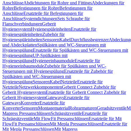
Anschlüsse
Abdichtungen für Rohre und Fittings
Abdeckungen für
Rohre
Befestigungen für Rohre
Befestigungen für
Anschlüsse
Ersatzteile für Befestigungen für
Anschlüsse
Systemdichtungen
Sets Schraube für
Flanschverbindungen
Geberit
Hygienesystem
Hygienespüleinheiten
Ersatzteile für
Hygienespüleinheiten
Zubehör für
Hygienespüleinheiten
Sensoren
Kabel
Durchflussbegrenzer
Abdeckung
und Abdeckplatten
Spülkästen und WC-Steuerungen mit
Hygienespülung
Ersatzteile für Spülkästen und WC-Steuerungen mit
Hygienespülung
UP-Spülkästen mit
Hygienespülung
Hygieneeinbaumodule
Ersatzteile für
Hygieneeinbaumodule
Zubehör für Spülkästen und WC-
Steuerungen mit Hygienespülung
Ersatzteile für Zubehör für
Spülkästen und WC-Steuerungen mit
Hygienespülung
Sensoren
Kabel
Netzteile
Ersatzteile für
Netzteile
Netzwerkkomponenten
Geberit Connect Zubehör für
Geberit Hygienesystem
Ersatzteile für Geberit Connect Zubehör für
Geberit Hygienesystem
Gateways
Ersatzteile für
Gateways
Konverter
Ersatzteile für
Konverter
Sensoren
Montagematerial
Rohrarmaturen
Geradsitzventile
Mi
Mapress Pressanschlüssen
Schrägsitzventile
Ersatzteile für
Schrägsitzventile
Mit FlowFit Pressanschlüssen
Ersatzteile für Mit
FlowFit Pressanschlüssen
Mit Mepla Pressanschlüssen
Ersatzteile für
Mit Mepla Pressanschlüssen
Mit Mapress