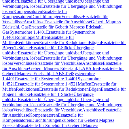
unlösbar
Ersatzteile für Übergänge unlösbar
Übergänge und
Verbindungen, lösbar
Ersatzteile für Übergänge und Verbindungen,
lösbar
Kompensatoren
Ersatzteile für
Kompensatoren
Durchführungen
Verschlüsse
Ersatzteile für
Verschlüsse
Anschlüsse
Ersatzteile für Anschlüsse
Geberit Mapress
Edelstahl, Gas
Ersatzteile für Geberit Mapress Edelstahl,
Gas
Systemrohre 1.4401
Ersatzteile für Systemrohre
1.4401
Rohrnippel
Muffen
Ersatzteile für
Muffen
Reduktionen
Ersatzteile für Reduktionen
Bögen
Ersatzteile für
Bögen
T-Stücke
Ersatzteile für T-Stücke
Übergänge
unlösbar
Ersatzteile für Übergänge unlösbar
Übergänge und
Verbindungen, lösbar
Ersatzteile für Übergänge und Verbindungen,
lösbar
Verschlüsse
Ersatzteile für Verschlüsse
Anschlüsse
Ersatzteile
für Anschlüsse
Geberit Mapress Edelstahl, LABS-frei
Ersatzteile für
Geberit Mapress Edelstahl, LABS-frei
Systemrohre
1.4401
Ersatzteile für Systemrohre 1.4401
Systemrohre
1.4521
Ersatzteile für Systemrohre 1.4521
Muffen
Ersatzteile für
Muffen
Reduktionen
Ersatzteile für Reduktionen
Bögen
Ersatzteile für
Bögen
T-Stücke
Ersatzteile für T-Stücke
Übergänge
unlösbar
Ersatzteile für Übergänge unlösbar
Übergänge und
Verbindungen, lösbar
Ersatzteile für Übergänge und Verbindungen,
lösbar
Verschlüsse
Ersatzteile für Verschlüsse
Anschlüsse
Ersatzteile
für Anschlüsse
Kompensatoren
Ersatzteile für
Kompensatoren
Durchführungen
Zubehör für Geberit Mapress
Edelstahl
Ersatzteile für Zubehör für Geberit Mapress