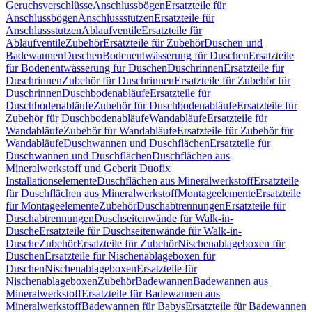
Geruchsverschlüsse
Anschlussbögen
Ersatzteile für
Anschlussbögen
Anschlussstutzen
Ersatzteile für
Anschlussstutzen
Ablaufventile
Ersatzteile für
Ablaufventile
Zubehör
Ersatzteile für Zubehör
Duschen und
Badewannen
Duschen
Bodenentwässerung für Duschen
Ersatzteile
für Bodenentwässerung für Duschen
Duschrinnen
Ersatzteile für
Duschrinnen
Zubehör für Duschrinnen
Ersatzteile für Zubehör für
Duschrinnen
Duschbodenabläufe
Ersatzteile für
Duschbodenabläufe
Zubehör für Duschbodenabläufe
Ersatzteile für
Zubehör für Duschbodenabläufe
Wandabläufe
Ersatzteile für
Wandabläufe
Zubehör für Wandabläufe
Ersatzteile für Zubehör für
Wandabläufe
Duschwannen und Duschflächen
Ersatzteile für
Duschwannen und Duschflächen
Duschflächen aus
Mineralwerkstoff und Geberit Duofix
Installationselemente
Duschflächen aus Mineralwerkstoff
Ersatzteile
für Duschflächen aus Mineralwerkstoff
Montageelemente
Ersatzteile
für Montageelemente
Zubehör
Duschabtrennungen
Ersatzteile für
Duschabtrennungen
Duschseitenwände für Walk-in-
Dusche
Ersatzteile für Duschseitenwände für Walk-in-
Dusche
Zubehör
Ersatzteile für Zubehör
Nischenablageboxen für
Duschen
Ersatzteile für Nischenablageboxen für
Duschen
Nischenablageboxen
Ersatzteile für
Nischenablageboxen
Zubehör
Badewannen
Badewannen aus
Mineralwerkstoff
Ersatzteile für Badewannen aus
Mineralwerkstoff
Badewannen für Babys
Ersatzteile für Badewannen