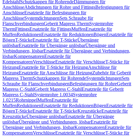
Edelstahl
Schutzkappen für Rohrende
Dämmungen für
Anschlüsse
Abdichtungen für Rohre und Fittings
Befestigungen für
Anschlüsse
Ersatzteile für Befestigungen für
Anschlüsse
Systemdichtungen
Sets Schraube für
Flanschverbindungen
Geberit Mapress Therm
Systemrohre
Therm
Fittings
Ersatzteile für Fittings
Muffen
Ersatzteile für
Muffen
Reduktionen
Ersatzteile für Reduktionen
Bögen
Ersatzteile für
Bögen
T-Stücke
Ersatzteile für T-Stücke
Übergänge
unlösbar
Ersatzteile für Übergänge unlösbar
Übergänge und
Verbindungen, lösbar
Ersatzteile für Übergänge und Verbindungen,
lösbar
Kompensatoren
Ersatzteile für
Kompensatoren
Verschlüsse
Ersatzteile für Verschlüsse
T-Stücke für
Heizung
Ersatzteile für T-Stücke für Heizung
Anschlüsse für
Heizung
Ersatzteile für Anschlüsse für Heizung
Zubehör für Geberit
Mapress Therm
Schutzkappen für Rohrende
Systemdichtungen
Sets
Schraube für Flanschverbindungen
Befestigungen für Rohre
Geberit
Mapress C-Stahl
Geberit Mapress C-Stahl
Ersatzteile für Geberit
Mapress C-Stahl
Systemrohre 1.0034
Systemrohre
1.0215
Rohrnippel
Muffen
Ersatzteile für
Muffen
Reduktionen
Ersatzteile für Reduktionen
Bögen
Ersatzteile für
Bögen
T-Stücke
Ersatzteile für T-Stücke
Kreuzstücke
Ersatzteile für
Kreuzstücke
Übergänge unlösbar
Ersatzteile für Übergänge
unlösbar
Übergänge und Verbindungen, lösbar
Ersatzteile für
Übergänge und Verbindungen, lösbar
Kompensatoren
Ersatzteile für
Kompensatoren
Verschlüsse
Ersatzteile für Verschlüsse
T-Stücke für