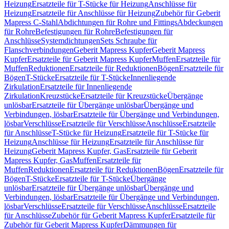
Heizung
Ersatzteile für T-Stücke für Heizung
Anschlüsse für
Heizung
Ersatzteile für Anschlüsse für Heizung
Zubehör für Geberit
Mapress C-Stahl
Abdichtungen für Rohre und Fittings
Abdeckungen
für Rohre
Befestigungen für Rohre
Befestigungen für
Anschlüsse
Systemdichtungen
Sets Schraube für
Flanschverbindungen
Geberit Mapress Kupfer
Geberit Mapress
Kupfer
Ersatzteile für Geberit Mapress Kupfer
Muffen
Ersatzteile für
Muffen
Reduktionen
Ersatzteile für Reduktionen
Bögen
Ersatzteile für
Bögen
T-Stücke
Ersatzteile für T-Stücke
Innenliegende
Zirkulation
Ersatzteile für Innenliegende
Zirkulation
Kreuzstücke
Ersatzteile für Kreuzstücke
Übergänge
unlösbar
Ersatzteile für Übergänge unlösbar
Übergänge und
Verbindungen, lösbar
Ersatzteile für Übergänge und Verbindungen,
lösbar
Verschlüsse
Ersatzteile für Verschlüsse
Anschlüsse
Ersatzteile
für Anschlüsse
T-Stücke für Heizung
Ersatzteile für T-Stücke für
Heizung
Anschlüsse für Heizung
Ersatzteile für Anschlüsse für
Heizung
Geberit Mapress Kupfer, Gas
Ersatzteile für Geberit
Mapress Kupfer, Gas
Muffen
Ersatzteile für
Muffen
Reduktionen
Ersatzteile für Reduktionen
Bögen
Ersatzteile für
Bögen
T-Stücke
Ersatzteile für T-Stücke
Übergänge
unlösbar
Ersatzteile für Übergänge unlösbar
Übergänge und
Verbindungen, lösbar
Ersatzteile für Übergänge und Verbindungen,
lösbar
Verschlüsse
Ersatzteile für Verschlüsse
Anschlüsse
Ersatzteile
für Anschlüsse
Zubehör für Geberit Mapress Kupfer
Ersatzteile für
Zubehör für Geberit Mapress Kupfer
Dämmungen für