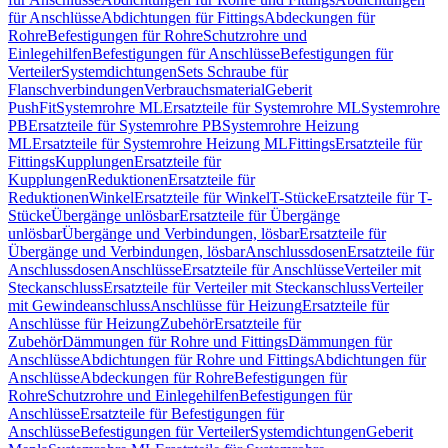
für Anschlüsse
Abdichtungen für Fittings
Abdeckungen für
Rohre
Befestigungen für Rohre
Schutzrohre und
Einlegehilfen
Befestigungen für Anschlüsse
Befestigungen für
Verteiler
Systemdichtungen
Sets Schraube für
Flanschverbindungen
Verbrauchsmaterial
Geberit
PushFit
Systemrohre ML
Ersatzteile für Systemrohre ML
Systemrohre
PB
Ersatzteile für Systemrohre PB
Systemrohre Heizung
ML
Ersatzteile für Systemrohre Heizung ML
Fittings
Ersatzteile für
Fittings
Kupplungen
Ersatzteile für
Kupplungen
Reduktionen
Ersatzteile für
Reduktionen
Winkel
Ersatzteile für Winkel
T-Stücke
Ersatzteile für T-
Stücke
Übergänge unlösbar
Ersatzteile für Übergänge
unlösbar
Übergänge und Verbindungen, lösbar
Ersatzteile für
Übergänge und Verbindungen, lösbar
Anschlussdosen
Ersatzteile für
Anschlussdosen
Anschlüsse
Ersatzteile für Anschlüsse
Verteiler mit
Steckanschluss
Ersatzteile für Verteiler mit Steckanschluss
Verteiler
mit Gewindeanschluss
Anschlüsse für Heizung
Ersatzteile für
Anschlüsse für Heizung
Zubehör
Ersatzteile für
Zubehör
Dämmungen für Rohre und Fittings
Dämmungen für
Anschlüsse
Abdichtungen für Rohre und Fittings
Abdichtungen für
Anschlüsse
Abdeckungen für Rohre
Befestigungen für
Rohre
Schutzrohre und Einlegehilfen
Befestigungen für
Anschlüsse
Ersatzteile für Befestigungen für
Anschlüsse
Befestigungen für Verteiler
Systemdichtungen
Geberit