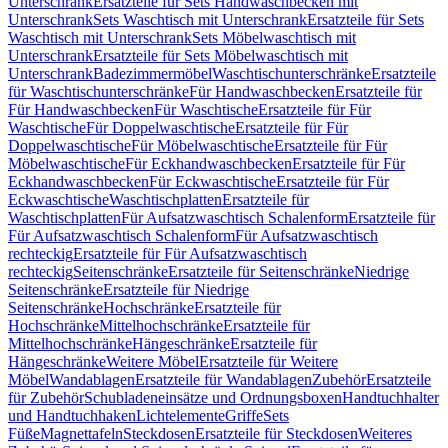
Unterschrank
Ersatzteile für Sets Handwaschbecken mit
Unterschrank
Sets Waschtisch mit Unterschrank
Ersatzteile für Sets
Waschtisch mit Unterschrank
Sets Möbelwaschtisch mit
Unterschrank
Ersatzteile für Sets Möbelwaschtisch mit
Unterschrank
Badezimmermöbel
Waschtischunterschränke
Ersatzteile
für Waschtischunterschränke
Für Handwaschbecken
Ersatzteile für
Für Handwaschbecken
Für Waschtische
Ersatzteile für Für
Waschtische
Für Doppelwaschtische
Ersatzteile für Für
Doppelwaschtische
Für Möbelwaschtische
Ersatzteile für Für
Möbelwaschtische
Für Eckhandwaschbecken
Ersatzteile für Für
Eckhandwaschbecken
Für Eckwaschtische
Ersatzteile für Für
Eckwaschtische
Waschtischplatten
Ersatzteile für
Waschtischplatten
Für Aufsatzwaschtisch Schalenform
Ersatzteile für
Für Aufsatzwaschtisch Schalenform
Für Aufsatzwaschtisch
rechteckig
Ersatzteile für Für Aufsatzwaschtisch
rechteckig
Seitenschränke
Ersatzteile für Seitenschränke
Niedrige
Seitenschränke
Ersatzteile für Niedrige
Seitenschränke
Hochschränke
Ersatzteile für
Hochschränke
Mittelhochschränke
Ersatzteile für
Mittelhochschränke
Hängeschränke
Ersatzteile für
Hängeschränke
Weitere Möbel
Ersatzteile für Weitere
Möbel
Wandablagen
Ersatzteile für Wandablagen
Zubehör
Ersatzteile
für Zubehör
Schubladeneinsätze und Ordnungsboxen
Handtuchhalter
und Handtuchhaken
Lichtelemente
Griffe
Sets
Füße
Magnettafeln
Steckdosen
Ersatzteile für Steckdosen
Weiteres