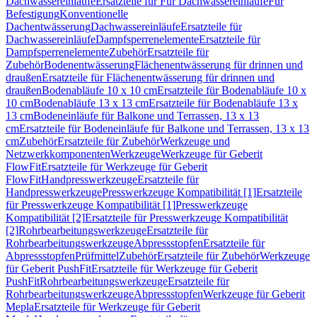
Dachwassereinläufe
Ersatzteile für Für Dachwassereinläufe
Für
Befestigung
Konventionelle
Dachentwässerung
Dachwassereinläufe
Ersatzteile für
Dachwassereinläufe
Dampfsperrenelemente
Ersatzteile für
Dampfsperrenelemente
Zubehör
Ersatzteile für
Zubehör
Bodenentwässerung
Flächenentwässerung für drinnen und
draußen
Ersatzteile für Flächenentwässerung für drinnen und
draußen
Bodenabläufe 10 x 10 cm
Ersatzteile für Bodenabläufe 10 x
10 cm
Bodenabläufe 13 x 13 cm
Ersatzteile für Bodenabläufe 13 x
13 cm
Bodeneinläufe für Balkone und Terrassen, 13 x 13
cm
Ersatzteile für Bodeneinläufe für Balkone und Terrassen, 13 x 13
cm
Zubehör
Ersatzteile für Zubehör
Werkzeuge und
Netzwerkkomponenten
Werkzeuge
Werkzeuge für Geberit
FlowFit
Ersatzteile für Werkzeuge für Geberit
FlowFit
Handpresswerkzeuge
Ersatzteile für
Handpresswerkzeuge
Presswerkzeuge Kompatibilität [1]
Ersatzteile
für Presswerkzeuge Kompatibilität [1]
Presswerkzeuge
Kompatibilität [2]
Ersatzteile für Presswerkzeuge Kompatibilität
[2]
Rohrbearbeitungswerkzeuge
Ersatzteile für
Rohrbearbeitungswerkzeuge
Abpressstopfen
Ersatzteile für
Abpressstopfen
Prüfmittel
Zubehör
Ersatzteile für Zubehör
Werkzeuge
für Geberit PushFit
Ersatzteile für Werkzeuge für Geberit
PushFit
Rohrbearbeitungswerkzeuge
Ersatzteile für
Rohrbearbeitungswerkzeuge
Abpressstopfen
Werkzeuge für Geberit
Mepla
Ersatzteile für Werkzeuge für Geberit