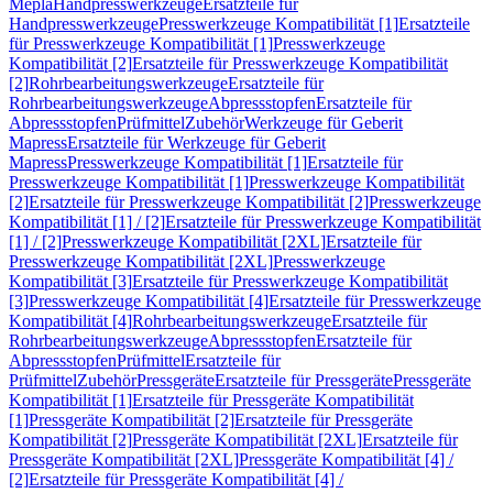
Mepla
Handpresswerkzeuge
Ersatzteile für
Handpresswerkzeuge
Presswerkzeuge Kompatibilität [1]
Ersatzteile
für Presswerkzeuge Kompatibilität [1]
Presswerkzeuge
Kompatibilität [2]
Ersatzteile für Presswerkzeuge Kompatibilität
[2]
Rohrbearbeitungswerkzeuge
Ersatzteile für
Rohrbearbeitungswerkzeuge
Abpressstopfen
Ersatzteile für
Abpressstopfen
Prüfmittel
Zubehör
Werkzeuge für Geberit
Mapress
Ersatzteile für Werkzeuge für Geberit
Mapress
Presswerkzeuge Kompatibilität [1]
Ersatzteile für
Presswerkzeuge Kompatibilität [1]
Presswerkzeuge Kompatibilität
[2]
Ersatzteile für Presswerkzeuge Kompatibilität [2]
Presswerkzeuge
Kompatibilität [1] / [2]
Ersatzteile für Presswerkzeuge Kompatibilität
[1] / [2]
Presswerkzeuge Kompatibilität [2XL]
Ersatzteile für
Presswerkzeuge Kompatibilität [2XL]
Presswerkzeuge
Kompatibilität [3]
Ersatzteile für Presswerkzeuge Kompatibilität
[3]
Presswerkzeuge Kompatibilität [4]
Ersatzteile für Presswerkzeuge
Kompatibilität [4]
Rohrbearbeitungswerkzeuge
Ersatzteile für
Rohrbearbeitungswerkzeuge
Abpressstopfen
Ersatzteile für
Abpressstopfen
Prüfmittel
Ersatzteile für
Prüfmittel
Zubehör
Pressgeräte
Ersatzteile für Pressgeräte
Pressgeräte
Kompatibilität [1]
Ersatzteile für Pressgeräte Kompatibilität
[1]
Pressgeräte Kompatibilität [2]
Ersatzteile für Pressgeräte
Kompatibilität [2]
Pressgeräte Kompatibilität [2XL]
Ersatzteile für
Pressgeräte Kompatibilität [2XL]
Pressgeräte Kompatibilität [4] /
[2]
Ersatzteile für Pressgeräte Kompatibilität [4] /