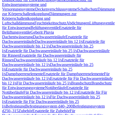
Entwässerungssysteme und
Versorgungssysteme
Deckenverschlusssysteme
Schallschutz
Dämmung
zur Körperschallentkopplung
Dämmungen zur
Körperschallentkopplung und
Luftschalldämmung
Feuchtigkeitsschutz
Abdichtungen
Lüftungsventile
für Entwässerung
Belüftungsventile
Ersatzteile für
Belüftungsventile
Geberit Pluvia
Dachentwässerung
Dachwassereinläufe
Ersatzteile für
Dachwassereinläufe
Dachwassereinläufe bis 12 l/s
Ersatzteile für
Dachwassereinläufe bis 12 l/s
Dachwassereinläufe bis 25
l/s
Ersatzteile für Dachwassereinläufe bis 25 l/s
Dachwassereinläufe
für Rinnen
Ersatzteile für Dachwassereinläufe für
Rinnen
Dachwassereinläufe bis 12 l/s
Ersatzteile für
Dachwassereinläufe bis 12 l/s
Dachwassereinläufe bis 25
l/s
Ersatzteile für Dachwassereinläufe bis 25
l/s
Dampfsperrenelemente
Ersatzteile für Dampfsperrenelemente
Für
Dachwassereinläufe bis 12 l/s
Ersatzteile für Für Dachwassereinläufe
bis 12 l/s
Für Dachwassereinläufe bis 25 l/s
Brandschutz
Brandschutz
für Entwässerungssysteme
Notüberläufe
Ersatzteile für
Notüberläufe
Für Dachwassereinläufe bis 12 l/s
Ersatzteile für Für
Dachwassereinläufe bis 12 l/s
Für Dachwassereinläufe bis 25
l/s
Ersatzteile für Für Dachwassereinläufe bis 25
l/s
Befestigung
Befestigungssystem d40–200
Befestigungssystem
d250–315
Zubehör
Ersatzteile für Zubehör
Für