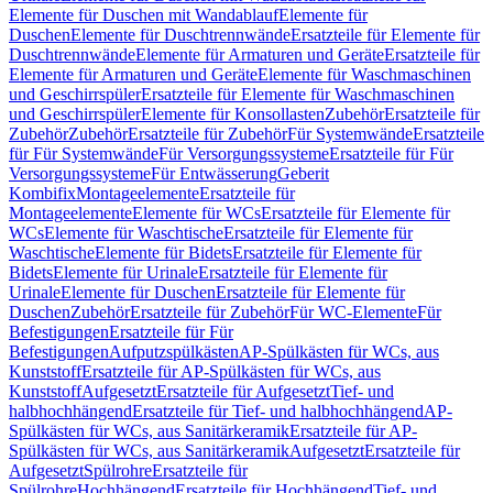
Elemente für Duschen mit Wandablauf
Elemente für
Duschen
Elemente für Duschtrennwände
Ersatzteile für Elemente für
Duschtrennwände
Elemente für Armaturen und Geräte
Ersatzteile für
Elemente für Armaturen und Geräte
Elemente für Waschmaschinen
und Geschirrspüler
Ersatzteile für Elemente für Waschmaschinen
und Geschirrspüler
Elemente für Konsollasten
Zubehör
Ersatzteile für
Zubehör
Zubehör
Ersatzteile für Zubehör
Für Systemwände
Ersatzteile
für Für Systemwände
Für Versorgungssysteme
Ersatzteile für Für
Versorgungssysteme
Für Entwässerung
Geberit
Kombifix
Montageelemente
Ersatzteile für
Montageelemente
Elemente für WCs
Ersatzteile für Elemente für
WCs
Elemente für Waschtische
Ersatzteile für Elemente für
Waschtische
Elemente für Bidets
Ersatzteile für Elemente für
Bidets
Elemente für Urinale
Ersatzteile für Elemente für
Urinale
Elemente für Duschen
Ersatzteile für Elemente für
Duschen
Zubehör
Ersatzteile für Zubehör
Für WC-Elemente
Für
Befestigungen
Ersatzteile für Für
Befestigungen
Aufputzspülkästen
AP-Spülkästen für WCs, aus
Kunststoff
Ersatzteile für AP-Spülkästen für WCs, aus
Kunststoff
Aufgesetzt
Ersatzteile für Aufgesetzt
Tief- und
halbhochhängend
Ersatzteile für Tief- und halbhochhängend
AP-
Spülkästen für WCs, aus Sanitärkeramik
Ersatzteile für AP-
Spülkästen für WCs, aus Sanitärkeramik
Aufgesetzt
Ersatzteile für
Aufgesetzt
Spülrohre
Ersatzteile für
Spülrohre
Hochhängend
Ersatzteile für Hochhängend
Tief- und