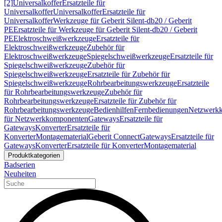
[2]
Universalkoffer
Ersatzteile für
Universalkoffer
Universalkoffer
Ersatzteile für
Universalkoffer
Werkzeuge für Geberit Silent-db20 / Geberit
PE
Ersatzteile für Werkzeuge für Geberit Silent-db20 / Geberit
PE
Elektroschweißwerkzeuge
Ersatzteile für
Elektroschweißwerkzeuge
Zubehör für
Elektroschweißwerkzeuge
Spiegelschweißwerkzeuge
Ersatzteile für
Spiegelschweißwerkzeuge
Zubehör für
Spiegelschweißwerkzeuge
Ersatzteile für Zubehör für
Spiegelschweißwerkzeuge
Rohrbearbeitungswerkzeuge
Ersatzteile
für Rohrbearbeitungswerkzeuge
Zubehör für
Rohrbearbeitungswerkzeuge
Ersatzteile für Zubehör für
Rohrbearbeitungswerkzeuge
Bedienhilfen
Fernbedienungen
Netzwerk
für Netzwerkkomponenten
Gateways
Ersatzteile für
Gateways
Konverter
Ersatzteile für
Konverter
Montagematerial
Geberit Connect
Gateways
Ersatzteile für
Gateways
Konverter
Ersatzteile für Konverter
Montagematerial
Produktkategorien
Badserien
Neuheiten