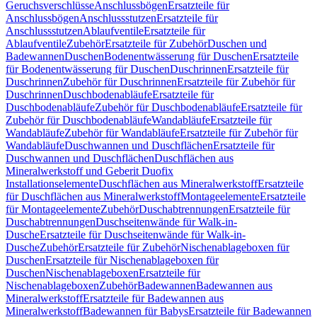
Geruchsverschlüsse
Anschlussbögen
Ersatzteile für
Anschlussbögen
Anschlussstutzen
Ersatzteile für
Anschlussstutzen
Ablaufventile
Ersatzteile für
Ablaufventile
Zubehör
Ersatzteile für Zubehör
Duschen und
Badewannen
Duschen
Bodenentwässerung für Duschen
Ersatzteile
für Bodenentwässerung für Duschen
Duschrinnen
Ersatzteile für
Duschrinnen
Zubehör für Duschrinnen
Ersatzteile für Zubehör für
Duschrinnen
Duschbodenabläufe
Ersatzteile für
Duschbodenabläufe
Zubehör für Duschbodenabläufe
Ersatzteile für
Zubehör für Duschbodenabläufe
Wandabläufe
Ersatzteile für
Wandabläufe
Zubehör für Wandabläufe
Ersatzteile für Zubehör für
Wandabläufe
Duschwannen und Duschflächen
Ersatzteile für
Duschwannen und Duschflächen
Duschflächen aus
Mineralwerkstoff und Geberit Duofix
Installationselemente
Duschflächen aus Mineralwerkstoff
Ersatzteile
für Duschflächen aus Mineralwerkstoff
Montageelemente
Ersatzteile
für Montageelemente
Zubehör
Duschabtrennungen
Ersatzteile für
Duschabtrennungen
Duschseitenwände für Walk-in-
Dusche
Ersatzteile für Duschseitenwände für Walk-in-
Dusche
Zubehör
Ersatzteile für Zubehör
Nischenablageboxen für
Duschen
Ersatzteile für Nischenablageboxen für
Duschen
Nischenablageboxen
Ersatzteile für
Nischenablageboxen
Zubehör
Badewannen
Badewannen aus
Mineralwerkstoff
Ersatzteile für Badewannen aus
Mineralwerkstoff
Badewannen für Babys
Ersatzteile für Badewannen