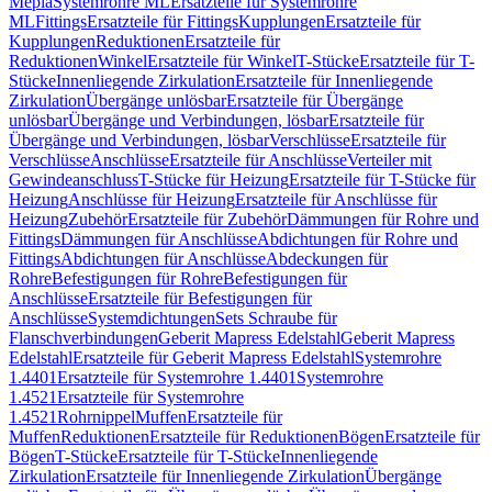
Mepla
Systemrohre ML
Ersatzteile für Systemrohre
ML
Fittings
Ersatzteile für Fittings
Kupplungen
Ersatzteile für
Kupplungen
Reduktionen
Ersatzteile für
Reduktionen
Winkel
Ersatzteile für Winkel
T-Stücke
Ersatzteile für T-
Stücke
Innenliegende Zirkulation
Ersatzteile für Innenliegende
Zirkulation
Übergänge unlösbar
Ersatzteile für Übergänge
unlösbar
Übergänge und Verbindungen, lösbar
Ersatzteile für
Übergänge und Verbindungen, lösbar
Verschlüsse
Ersatzteile für
Verschlüsse
Anschlüsse
Ersatzteile für Anschlüsse
Verteiler mit
Gewindeanschluss
T-Stücke für Heizung
Ersatzteile für T-Stücke für
Heizung
Anschlüsse für Heizung
Ersatzteile für Anschlüsse für
Heizung
Zubehör
Ersatzteile für Zubehör
Dämmungen für Rohre und
Fittings
Dämmungen für Anschlüsse
Abdichtungen für Rohre und
Fittings
Abdichtungen für Anschlüsse
Abdeckungen für
Rohre
Befestigungen für Rohre
Befestigungen für
Anschlüsse
Ersatzteile für Befestigungen für
Anschlüsse
Systemdichtungen
Sets Schraube für
Flanschverbindungen
Geberit Mapress Edelstahl
Geberit Mapress
Edelstahl
Ersatzteile für Geberit Mapress Edelstahl
Systemrohre
1.4401
Ersatzteile für Systemrohre 1.4401
Systemrohre
1.4521
Ersatzteile für Systemrohre
1.4521
Rohrnippel
Muffen
Ersatzteile für
Muffen
Reduktionen
Ersatzteile für Reduktionen
Bögen
Ersatzteile für
Bögen
T-Stücke
Ersatzteile für T-Stücke
Innenliegende
Zirkulation
Ersatzteile für Innenliegende Zirkulation
Übergänge