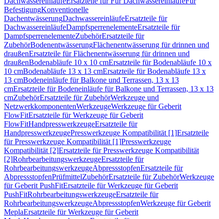
Dachwassereinläufe
Ersatzteile für Für Dachwassereinläufe
Für
Befestigung
Konventionelle
Dachentwässerung
Dachwassereinläufe
Ersatzteile für
Dachwassereinläufe
Dampfsperrenelemente
Ersatzteile für
Dampfsperrenelemente
Zubehör
Ersatzteile für
Zubehör
Bodenentwässerung
Flächenentwässerung für drinnen und
draußen
Ersatzteile für Flächenentwässerung für drinnen und
draußen
Bodenabläufe 10 x 10 cm
Ersatzteile für Bodenabläufe 10 x
10 cm
Bodenabläufe 13 x 13 cm
Ersatzteile für Bodenabläufe 13 x
13 cm
Bodeneinläufe für Balkone und Terrassen, 13 x 13
cm
Ersatzteile für Bodeneinläufe für Balkone und Terrassen, 13 x 13
cm
Zubehör
Ersatzteile für Zubehör
Werkzeuge und
Netzwerkkomponenten
Werkzeuge
Werkzeuge für Geberit
FlowFit
Ersatzteile für Werkzeuge für Geberit
FlowFit
Handpresswerkzeuge
Ersatzteile für
Handpresswerkzeuge
Presswerkzeuge Kompatibilität [1]
Ersatzteile
für Presswerkzeuge Kompatibilität [1]
Presswerkzeuge
Kompatibilität [2]
Ersatzteile für Presswerkzeuge Kompatibilität
[2]
Rohrbearbeitungswerkzeuge
Ersatzteile für
Rohrbearbeitungswerkzeuge
Abpressstopfen
Ersatzteile für
Abpressstopfen
Prüfmittel
Zubehör
Ersatzteile für Zubehör
Werkzeuge
für Geberit PushFit
Ersatzteile für Werkzeuge für Geberit
PushFit
Rohrbearbeitungswerkzeuge
Ersatzteile für
Rohrbearbeitungswerkzeuge
Abpressstopfen
Werkzeuge für Geberit
Mepla
Ersatzteile für Werkzeuge für Geberit