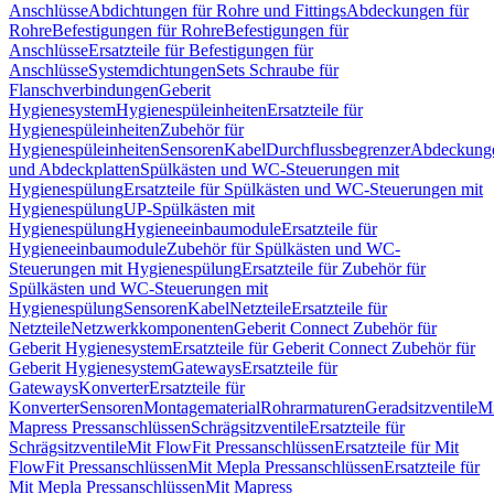
Anschlüsse
Abdichtungen für Rohre und Fittings
Abdeckungen für
Rohre
Befestigungen für Rohre
Befestigungen für
Anschlüsse
Ersatzteile für Befestigungen für
Anschlüsse
Systemdichtungen
Sets Schraube für
Flanschverbindungen
Geberit
Hygienesystem
Hygienespüleinheiten
Ersatzteile für
Hygienespüleinheiten
Zubehör für
Hygienespüleinheiten
Sensoren
Kabel
Durchflussbegrenzer
Abdeckung
und Abdeckplatten
Spülkästen und WC-Steuerungen mit
Hygienespülung
Ersatzteile für Spülkästen und WC-Steuerungen mit
Hygienespülung
UP-Spülkästen mit
Hygienespülung
Hygieneeinbaumodule
Ersatzteile für
Hygieneeinbaumodule
Zubehör für Spülkästen und WC-
Steuerungen mit Hygienespülung
Ersatzteile für Zubehör für
Spülkästen und WC-Steuerungen mit
Hygienespülung
Sensoren
Kabel
Netzteile
Ersatzteile für
Netzteile
Netzwerkkomponenten
Geberit Connect Zubehör für
Geberit Hygienesystem
Ersatzteile für Geberit Connect Zubehör für
Geberit Hygienesystem
Gateways
Ersatzteile für
Gateways
Konverter
Ersatzteile für
Konverter
Sensoren
Montagematerial
Rohrarmaturen
Geradsitzventile
Mi
Mapress Pressanschlüssen
Schrägsitzventile
Ersatzteile für
Schrägsitzventile
Mit FlowFit Pressanschlüssen
Ersatzteile für Mit
FlowFit Pressanschlüssen
Mit Mepla Pressanschlüssen
Ersatzteile für
Mit Mepla Pressanschlüssen
Mit Mapress