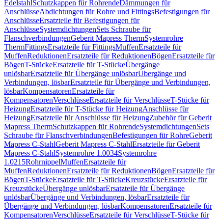
Edelstahl
Schutzkappen für Rohrende
Dämmungen für
Anschlüsse
Abdichtungen für Rohre und Fittings
Befestigungen für
Anschlüsse
Ersatzteile für Befestigungen für
Anschlüsse
Systemdichtungen
Sets Schraube für
Flanschverbindungen
Geberit Mapress Therm
Systemrohre
Therm
Fittings
Ersatzteile für Fittings
Muffen
Ersatzteile für
Muffen
Reduktionen
Ersatzteile für Reduktionen
Bögen
Ersatzteile für
Bögen
T-Stücke
Ersatzteile für T-Stücke
Übergänge
unlösbar
Ersatzteile für Übergänge unlösbar
Übergänge und
Verbindungen, lösbar
Ersatzteile für Übergänge und Verbindungen,
lösbar
Kompensatoren
Ersatzteile für
Kompensatoren
Verschlüsse
Ersatzteile für Verschlüsse
T-Stücke für
Heizung
Ersatzteile für T-Stücke für Heizung
Anschlüsse für
Heizung
Ersatzteile für Anschlüsse für Heizung
Zubehör für Geberit
Mapress Therm
Schutzkappen für Rohrende
Systemdichtungen
Sets
Schraube für Flanschverbindungen
Befestigungen für Rohre
Geberit
Mapress C-Stahl
Geberit Mapress C-Stahl
Ersatzteile für Geberit
Mapress C-Stahl
Systemrohre 1.0034
Systemrohre
1.0215
Rohrnippel
Muffen
Ersatzteile für
Muffen
Reduktionen
Ersatzteile für Reduktionen
Bögen
Ersatzteile für
Bögen
T-Stücke
Ersatzteile für T-Stücke
Kreuzstücke
Ersatzteile für
Kreuzstücke
Übergänge unlösbar
Ersatzteile für Übergänge
unlösbar
Übergänge und Verbindungen, lösbar
Ersatzteile für
Übergänge und Verbindungen, lösbar
Kompensatoren
Ersatzteile für
Kompensatoren
Verschlüsse
Ersatzteile für Verschlüsse
T-Stücke für