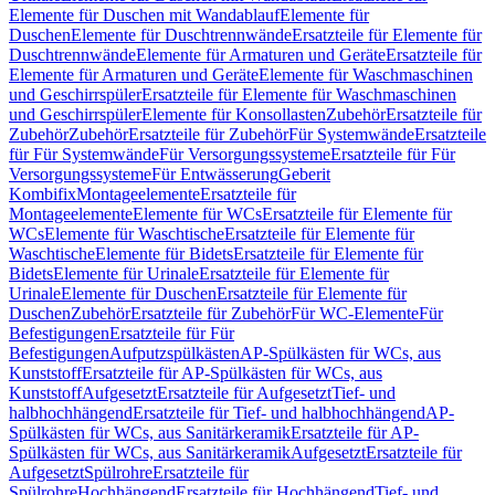
Elemente für Duschen mit Wandablauf
Elemente für
Duschen
Elemente für Duschtrennwände
Ersatzteile für Elemente für
Duschtrennwände
Elemente für Armaturen und Geräte
Ersatzteile für
Elemente für Armaturen und Geräte
Elemente für Waschmaschinen
und Geschirrspüler
Ersatzteile für Elemente für Waschmaschinen
und Geschirrspüler
Elemente für Konsollasten
Zubehör
Ersatzteile für
Zubehör
Zubehör
Ersatzteile für Zubehör
Für Systemwände
Ersatzteile
für Für Systemwände
Für Versorgungssysteme
Ersatzteile für Für
Versorgungssysteme
Für Entwässerung
Geberit
Kombifix
Montageelemente
Ersatzteile für
Montageelemente
Elemente für WCs
Ersatzteile für Elemente für
WCs
Elemente für Waschtische
Ersatzteile für Elemente für
Waschtische
Elemente für Bidets
Ersatzteile für Elemente für
Bidets
Elemente für Urinale
Ersatzteile für Elemente für
Urinale
Elemente für Duschen
Ersatzteile für Elemente für
Duschen
Zubehör
Ersatzteile für Zubehör
Für WC-Elemente
Für
Befestigungen
Ersatzteile für Für
Befestigungen
Aufputzspülkästen
AP-Spülkästen für WCs, aus
Kunststoff
Ersatzteile für AP-Spülkästen für WCs, aus
Kunststoff
Aufgesetzt
Ersatzteile für Aufgesetzt
Tief- und
halbhochhängend
Ersatzteile für Tief- und halbhochhängend
AP-
Spülkästen für WCs, aus Sanitärkeramik
Ersatzteile für AP-
Spülkästen für WCs, aus Sanitärkeramik
Aufgesetzt
Ersatzteile für
Aufgesetzt
Spülrohre
Ersatzteile für
Spülrohre
Hochhängend
Ersatzteile für Hochhängend
Tief- und