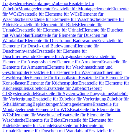
Tragsysteme
Beplankungen
Zubehör
Ersatzteile für
Zubehör
Montageelemente
Ersatzteile für Montageelemente
Elemente
für WCs
Ersatzteile für Elemente für WCs
Elemente für
Waschtische
Ersatzteile für Elemente für Waschtische
Elemente für
Bidets
Ersatzteile für Elemente für Bidets
Elemente für
Urinale
Ersatzteile für Elemente für Urinale
Elemente für Duschen
mit Wandablauf
Ersatzteile für Elemente für Duschen mit
Wandablauf
Elemente für Dusch- und Badewannen
Ersatzteile für
Elemente für Dusch- und Badewannen
Elemente für
Duschtrennwände
Ersatzteile für Elemente für
Duschtrennwände
Elemente für Ausgussbecken
Ersatzteile für
Elemente für Ausgussbecken
Elemente für Armaturen
Ersatzteile für
Elemente für Armaturen
Elemente für Waschmaschinen und
Geschirrspüler
Ersatzteile für Elemente für Waschmaschinen und
Geschirrspüler
Elemente für Konsollasten
Ersatzteile für Elemente für
Konsollasten
Elemente für Küchenspülen
Ersatzteile für Elemente für
Küchenspülen
Zubehör
Ersatzteile für Zubehör
Geberit
GIS
Systemwände
Ersatzteile für Systemwände
Tragsysteme
Zubehör
für Vorfertigung
Ersatzteile für Zubehör für Vorfertigung
Zubehör für
Schalldämmung
Beplankungen
Montageelemente
Ersatzteile für
Montageelemente
Elemente für WCs
Ersatzteile für Elemente für
WCs
Elemente für Waschtische
Ersatzteile für Elemente für
Waschtische
Elemente für Bidets
Ersatzteile für Elemente für
Bidets
Elemente für Urinale
Ersatzteile für Elemente für
Urinale
Elemente für Duschen mit Wandablauf
Ersatzteile für