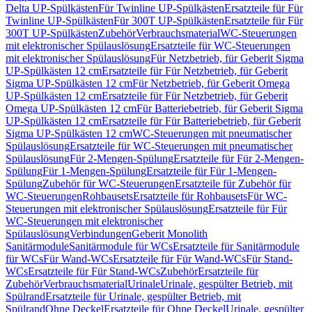
Delta UP-Spülkästen
Für Twinline UP-Spülkästen
Ersatzteile für Für
Twinline UP-Spülkästen
Für 300T UP-Spülkästen
Ersatzteile für Für
300T UP-Spülkästen
Zubehör
Verbrauchsmaterial
WC-Steuerungen
mit elektronischer Spülauslösung
Ersatzteile für WC-Steuerungen
mit elektronischer Spülauslösung
Für Netzbetrieb, für Geberit Sigma
UP-Spülkästen 12 cm
Ersatzteile für Für Netzbetrieb, für Geberit
Sigma UP-Spülkästen 12 cm
Für Netzbetrieb, für Geberit Omega
UP-Spülkästen 12 cm
Ersatzteile für Für Netzbetrieb, für Geberit
Omega UP-Spülkästen 12 cm
Für Batteriebetrieb, für Geberit Sigma
UP-Spülkästen 12 cm
Ersatzteile für Für Batteriebetrieb, für Geberit
Sigma UP-Spülkästen 12 cm
WC-Steuerungen mit pneumatischer
Spülauslösung
Ersatzteile für WC-Steuerungen mit pneumatischer
Spülauslösung
Für 2-Mengen-Spülung
Ersatzteile für Für 2-Mengen-
Spülung
Für 1-Mengen-Spülung
Ersatzteile für Für 1-Mengen-
Spülung
Zubehör für WC-Steuerungen
Ersatzteile für Zubehör für
WC-Steuerungen
Rohbausets
Ersatzteile für Rohbausets
Für WC-
Steuerungen mit elektronischer Spülauslösung
Ersatzteile für Für
WC-Steuerungen mit elektronischer
Spülauslösung
Verbindungen
Geberit Monolith
Sanitärmodule
Sanitärmodule für WCs
Ersatzteile für Sanitärmodule
für WCs
Für Wand-WCs
Ersatzteile für Für Wand-WCs
Für Stand-
WCs
Ersatzteile für Für Stand-WCs
Zubehör
Ersatzteile für
Zubehör
Verbrauchsmaterial
Urinale
Urinale, gespülter Betrieb, mit
Spülrand
Ersatzteile für Urinale, gespülter Betrieb, mit
Spülrand
Ohne Deckel
Ersatzteile für Ohne Deckel
Urinale, gespülter