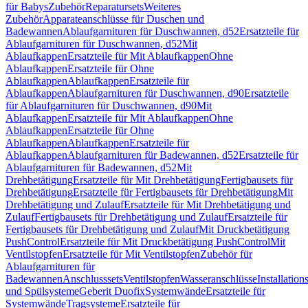
für Babys
Zubehör
Reparatursets
Weiteres
Zubehör
Apparateanschlüsse für Duschen und
Badewannen
Ablaufgarnituren für Duschwannen, d52
Ersatzteile für
Ablaufgarnituren für Duschwannen, d52
Mit
Ablaufkappen
Ersatzteile für Mit Ablaufkappen
Ohne
Ablaufkappen
Ersatzteile für Ohne
Ablaufkappen
Ablaufkappen
Ersatzteile für
Ablaufkappen
Ablaufgarnituren für Duschwannen, d90
Ersatzteile
für Ablaufgarnituren für Duschwannen, d90
Mit
Ablaufkappen
Ersatzteile für Mit Ablaufkappen
Ohne
Ablaufkappen
Ersatzteile für Ohne
Ablaufkappen
Ablaufkappen
Ersatzteile für
Ablaufkappen
Ablaufgarnituren für Badewannen, d52
Ersatzteile für
Ablaufgarnituren für Badewannen, d52
Mit
Drehbetätigung
Ersatzteile für Mit Drehbetätigung
Fertigbausets für
Drehbetätigung
Ersatzteile für Fertigbausets für Drehbetätigung
Mit
Drehbetätigung und Zulauf
Ersatzteile für Mit Drehbetätigung und
Zulauf
Fertigbausets für Drehbetätigung und Zulauf
Ersatzteile für
Fertigbausets für Drehbetätigung und Zulauf
Mit Druckbetätigung
PushControl
Ersatzteile für Mit Druckbetätigung PushControl
Mit
Ventilstopfen
Ersatzteile für Mit Ventilstopfen
Zubehör für
Ablaufgarnituren für
Badewannen
Anschlusssets
Ventilstopfen
Wasseranschlüsse
Installation
und Spülsysteme
Geberit Duofix
Systemwände
Ersatzteile für
Systemwände
Tragsysteme
Ersatzteile für