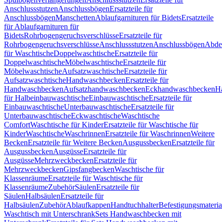
Anschlussstutzen
Anschlussbögen
Ersatzteile für
Anschlussbögen
Manschetten
Ablaufgarnituren für Bidets
Ersatzteile
für Ablaufgarnituren für
Bidets
Rohrbogengeruchsverschlüsse
Ersatzteile für
Rohrbogengeruchsverschlüsse
Anschlussstutzen
Anschlussbögen
Abde
für Waschtische
Doppelwaschtische
Ersatzteile für
Doppelwaschtische
Möbelwaschtische
Ersatzteile für
Möbelwaschtische
Aufsatzwaschtische
Ersatzteile für
Aufsatzwaschtische
Handwaschbecken
Ersatzteile für
Handwaschbecken
Aufsatzhandwaschbecken
Eckhandwaschbecken
H
für Halbeinbauwaschtische
Einbauwaschtische
Ersatzteile für
Einbauwaschtische
Unterbauwaschtische
Ersatzteile für
Unterbauwaschtische
Eckwaschtische
Waschtische
Comfort
Waschtische für Kinder
Ersatzteile für Waschtische für
Kinder
Waschtische
Waschrinnen
Ersatzteile für Waschrinnen
Weitere
Becken
Ersatzteile für Weitere Becken
Ausgussbecken
Ersatzteile für
Ausgussbecken
Ausgüsse
Ersatzteile für
Ausgüsse
Mehrzweckbecken
Ersatzteile für
Mehrzweckbecken
Gipsfangbecken
Waschtische für
Klassenräume
Ersatzteile für Waschtische für
Klassenräume
Zubehör
Säulen
Ersatzteile für
Säulen
Halbsäulen
Ersatzteile für
Halbsäulen
Zubehör
Ablaufkappen
Handtuchhalter
Befestigungsmateria
Waschtisch mit Unterschrank
Sets Handwaschbecken mit