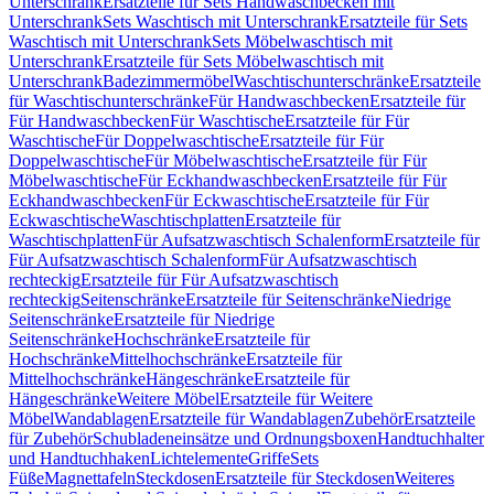
Unterschrank
Ersatzteile für Sets Handwaschbecken mit
Unterschrank
Sets Waschtisch mit Unterschrank
Ersatzteile für Sets
Waschtisch mit Unterschrank
Sets Möbelwaschtisch mit
Unterschrank
Ersatzteile für Sets Möbelwaschtisch mit
Unterschrank
Badezimmermöbel
Waschtischunterschränke
Ersatzteile
für Waschtischunterschränke
Für Handwaschbecken
Ersatzteile für
Für Handwaschbecken
Für Waschtische
Ersatzteile für Für
Waschtische
Für Doppelwaschtische
Ersatzteile für Für
Doppelwaschtische
Für Möbelwaschtische
Ersatzteile für Für
Möbelwaschtische
Für Eckhandwaschbecken
Ersatzteile für Für
Eckhandwaschbecken
Für Eckwaschtische
Ersatzteile für Für
Eckwaschtische
Waschtischplatten
Ersatzteile für
Waschtischplatten
Für Aufsatzwaschtisch Schalenform
Ersatzteile für
Für Aufsatzwaschtisch Schalenform
Für Aufsatzwaschtisch
rechteckig
Ersatzteile für Für Aufsatzwaschtisch
rechteckig
Seitenschränke
Ersatzteile für Seitenschränke
Niedrige
Seitenschränke
Ersatzteile für Niedrige
Seitenschränke
Hochschränke
Ersatzteile für
Hochschränke
Mittelhochschränke
Ersatzteile für
Mittelhochschränke
Hängeschränke
Ersatzteile für
Hängeschränke
Weitere Möbel
Ersatzteile für Weitere
Möbel
Wandablagen
Ersatzteile für Wandablagen
Zubehör
Ersatzteile
für Zubehör
Schubladeneinsätze und Ordnungsboxen
Handtuchhalter
und Handtuchhaken
Lichtelemente
Griffe
Sets
Füße
Magnettafeln
Steckdosen
Ersatzteile für Steckdosen
Weiteres