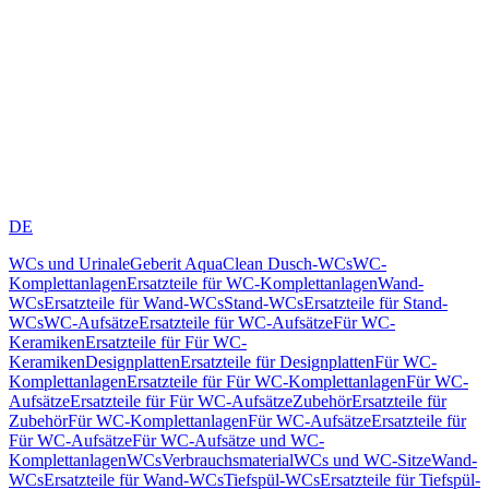
DE
WCs und Urinale
Geberit AquaClean Dusch-WCs
WC-
Komplettanlagen
Ersatzteile für WC-Komplettanlagen
Wand-
WCs
Ersatzteile für Wand-WCs
Stand-WCs
Ersatzteile für Stand-
WCs
WC-Aufsätze
Ersatzteile für WC-Aufsätze
Für WC-
Keramiken
Ersatzteile für Für WC-
Keramiken
Designplatten
Ersatzteile für Designplatten
Für WC-
Komplettanlagen
Ersatzteile für Für WC-Komplettanlagen
Für WC-
Aufsätze
Ersatzteile für Für WC-Aufsätze
Zubehör
Ersatzteile für
Zubehör
Für WC-Komplettanlagen
Für WC-Aufsätze
Ersatzteile für
Für WC-Aufsätze
Für WC-Aufsätze und WC-
Komplettanlagen
WCs
Verbrauchsmaterial
WCs und WC-Sitze
Wand-
WCs
Ersatzteile für Wand-WCs
Tiefspül-WCs
Ersatzteile für Tiefspül-