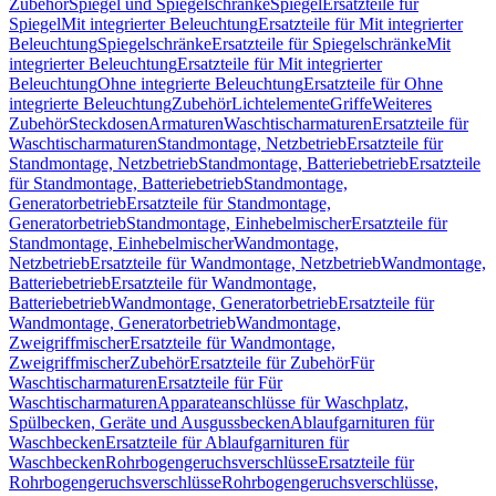
Zubehör
Spiegel und Spiegelschränke
Spiegel
Ersatzteile für
Spiegel
Mit integrierter Beleuchtung
Ersatzteile für Mit integrierter
Beleuchtung
Spiegelschränke
Ersatzteile für Spiegelschränke
Mit
integrierter Beleuchtung
Ersatzteile für Mit integrierter
Beleuchtung
Ohne integrierte Beleuchtung
Ersatzteile für Ohne
integrierte Beleuchtung
Zubehör
Lichtelemente
Griffe
Weiteres
Zubehör
Steckdosen
Armaturen
Waschtischarmaturen
Ersatzteile für
Waschtischarmaturen
Standmontage, Netzbetrieb
Ersatzteile für
Standmontage, Netzbetrieb
Standmontage, Batteriebetrieb
Ersatzteile
für Standmontage, Batteriebetrieb
Standmontage,
Generatorbetrieb
Ersatzteile für Standmontage,
Generatorbetrieb
Standmontage, Einhebelmischer
Ersatzteile für
Standmontage, Einhebelmischer
Wandmontage,
Netzbetrieb
Ersatzteile für Wandmontage, Netzbetrieb
Wandmontage,
Batteriebetrieb
Ersatzteile für Wandmontage,
Batteriebetrieb
Wandmontage, Generatorbetrieb
Ersatzteile für
Wandmontage, Generatorbetrieb
Wandmontage,
Zweigriffmischer
Ersatzteile für Wandmontage,
Zweigriffmischer
Zubehör
Ersatzteile für Zubehör
Für
Waschtischarmaturen
Ersatzteile für Für
Waschtischarmaturen
Apparateanschlüsse für Waschplatz,
Spülbecken, Geräte und Ausgussbecken
Ablaufgarnituren für
Waschbecken
Ersatzteile für Ablaufgarnituren für
Waschbecken
Rohrbogengeruchsverschlüsse
Ersatzteile für
Rohrbogengeruchsverschlüsse
Rohrbogengeruchsverschlüsse,