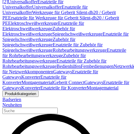
[2]
Universalkoffer
Ersatzteile für
Universalkoffer
Universalkoffer
Ersatzteile für
Universalkoffer
Werkzeuge für Geberit Silent-db20 / Geberit
PE
Ersatzteile für Werkzeuge für Geberit Silent-db20 / Geberit
PE
Elektroschweißwerkzeuge
Ersatzteile für
Elektroschweißwerkzeuge
Zubehör für
Elektroschweißwerkzeuge
Spiegelschweißwerkzeuge
Ersatzteile für
Spiegelschweißwerkzeuge
Zubehör für
Spiegelschweißwerkzeuge
Ersatzteile für Zubehör für
Spiegelschweißwerkzeuge
Rohrbearbeitungswerkzeuge
Ersatzteile
für Rohrbearbeitungswerkzeuge
Zubehör für
Rohrbearbeitungswerkzeuge
Ersatzteile für Zubehör für
Rohrbearbeitungswerkzeuge
Bedienhilfen
Fernbedienungen
Netzwerk
für Netzwerkkomponenten
Gateways
Ersatzteile für
Gateways
Konverter
Ersatzteile für
Konverter
Montagematerial
Geberit Connect
Gateways
Ersatzteile für
Gateways
Konverter
Ersatzteile für Konverter
Montagematerial
Produktkategorien
Badserien
Neuheiten