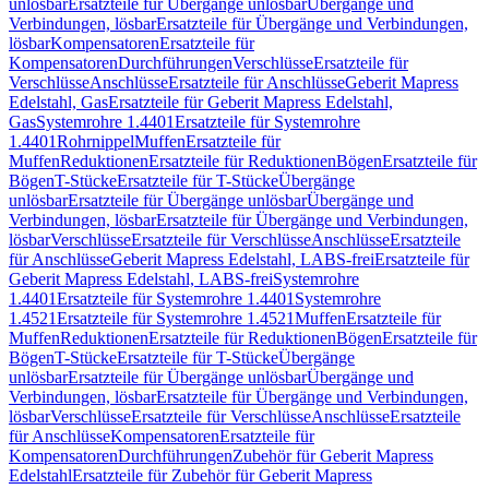
unlösbar
Ersatzteile für Übergänge unlösbar
Übergänge und
Verbindungen, lösbar
Ersatzteile für Übergänge und Verbindungen,
lösbar
Kompensatoren
Ersatzteile für
Kompensatoren
Durchführungen
Verschlüsse
Ersatzteile für
Verschlüsse
Anschlüsse
Ersatzteile für Anschlüsse
Geberit Mapress
Edelstahl, Gas
Ersatzteile für Geberit Mapress Edelstahl,
Gas
Systemrohre 1.4401
Ersatzteile für Systemrohre
1.4401
Rohrnippel
Muffen
Ersatzteile für
Muffen
Reduktionen
Ersatzteile für Reduktionen
Bögen
Ersatzteile für
Bögen
T-Stücke
Ersatzteile für T-Stücke
Übergänge
unlösbar
Ersatzteile für Übergänge unlösbar
Übergänge und
Verbindungen, lösbar
Ersatzteile für Übergänge und Verbindungen,
lösbar
Verschlüsse
Ersatzteile für Verschlüsse
Anschlüsse
Ersatzteile
für Anschlüsse
Geberit Mapress Edelstahl, LABS-frei
Ersatzteile für
Geberit Mapress Edelstahl, LABS-frei
Systemrohre
1.4401
Ersatzteile für Systemrohre 1.4401
Systemrohre
1.4521
Ersatzteile für Systemrohre 1.4521
Muffen
Ersatzteile für
Muffen
Reduktionen
Ersatzteile für Reduktionen
Bögen
Ersatzteile für
Bögen
T-Stücke
Ersatzteile für T-Stücke
Übergänge
unlösbar
Ersatzteile für Übergänge unlösbar
Übergänge und
Verbindungen, lösbar
Ersatzteile für Übergänge und Verbindungen,
lösbar
Verschlüsse
Ersatzteile für Verschlüsse
Anschlüsse
Ersatzteile
für Anschlüsse
Kompensatoren
Ersatzteile für
Kompensatoren
Durchführungen
Zubehör für Geberit Mapress
Edelstahl
Ersatzteile für Zubehör für Geberit Mapress