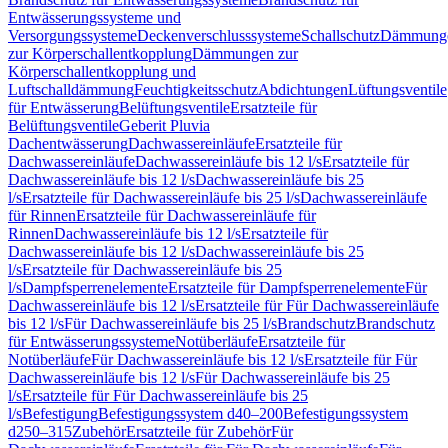
Entwässerungssysteme und
Versorgungssysteme
Deckenverschlusssysteme
Schallschutz
Dämmung
zur Körperschallentkopplung
Dämmungen zur
Körperschallentkopplung und
Luftschalldämmung
Feuchtigkeitsschutz
Abdichtungen
Lüftungsventile
für Entwässerung
Belüftungsventile
Ersatzteile für
Belüftungsventile
Geberit Pluvia
Dachentwässerung
Dachwassereinläufe
Ersatzteile für
Dachwassereinläufe
Dachwassereinläufe bis 12 l/s
Ersatzteile für
Dachwassereinläufe bis 12 l/s
Dachwassereinläufe bis 25
l/s
Ersatzteile für Dachwassereinläufe bis 25 l/s
Dachwassereinläufe
für Rinnen
Ersatzteile für Dachwassereinläufe für
Rinnen
Dachwassereinläufe bis 12 l/s
Ersatzteile für
Dachwassereinläufe bis 12 l/s
Dachwassereinläufe bis 25
l/s
Ersatzteile für Dachwassereinläufe bis 25
l/s
Dampfsperrenelemente
Ersatzteile für Dampfsperrenelemente
Für
Dachwassereinläufe bis 12 l/s
Ersatzteile für Für Dachwassereinläufe
bis 12 l/s
Für Dachwassereinläufe bis 25 l/s
Brandschutz
Brandschutz
für Entwässerungssysteme
Notüberläufe
Ersatzteile für
Notüberläufe
Für Dachwassereinläufe bis 12 l/s
Ersatzteile für Für
Dachwassereinläufe bis 12 l/s
Für Dachwassereinläufe bis 25
l/s
Ersatzteile für Für Dachwassereinläufe bis 25
l/s
Befestigung
Befestigungssystem d40–200
Befestigungssystem
d250–315
Zubehör
Ersatzteile für Zubehör
Für