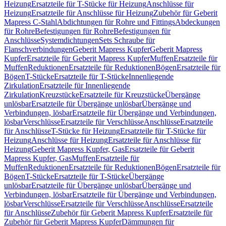
Heizung
Ersatzteile für T-Stücke für Heizung
Anschlüsse für
Heizung
Ersatzteile für Anschlüsse für Heizung
Zubehör für Geberit
Mapress C-Stahl
Abdichtungen für Rohre und Fittings
Abdeckungen
für Rohre
Befestigungen für Rohre
Befestigungen für
Anschlüsse
Systemdichtungen
Sets Schraube für
Flanschverbindungen
Geberit Mapress Kupfer
Geberit Mapress
Kupfer
Ersatzteile für Geberit Mapress Kupfer
Muffen
Ersatzteile für
Muffen
Reduktionen
Ersatzteile für Reduktionen
Bögen
Ersatzteile für
Bögen
T-Stücke
Ersatzteile für T-Stücke
Innenliegende
Zirkulation
Ersatzteile für Innenliegende
Zirkulation
Kreuzstücke
Ersatzteile für Kreuzstücke
Übergänge
unlösbar
Ersatzteile für Übergänge unlösbar
Übergänge und
Verbindungen, lösbar
Ersatzteile für Übergänge und Verbindungen,
lösbar
Verschlüsse
Ersatzteile für Verschlüsse
Anschlüsse
Ersatzteile
für Anschlüsse
T-Stücke für Heizung
Ersatzteile für T-Stücke für
Heizung
Anschlüsse für Heizung
Ersatzteile für Anschlüsse für
Heizung
Geberit Mapress Kupfer, Gas
Ersatzteile für Geberit
Mapress Kupfer, Gas
Muffen
Ersatzteile für
Muffen
Reduktionen
Ersatzteile für Reduktionen
Bögen
Ersatzteile für
Bögen
T-Stücke
Ersatzteile für T-Stücke
Übergänge
unlösbar
Ersatzteile für Übergänge unlösbar
Übergänge und
Verbindungen, lösbar
Ersatzteile für Übergänge und Verbindungen,
lösbar
Verschlüsse
Ersatzteile für Verschlüsse
Anschlüsse
Ersatzteile
für Anschlüsse
Zubehör für Geberit Mapress Kupfer
Ersatzteile für
Zubehör für Geberit Mapress Kupfer
Dämmungen für