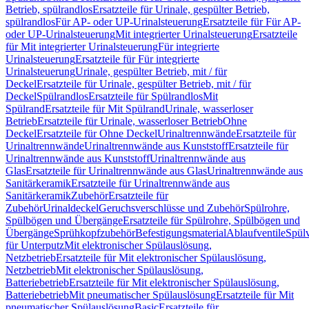
Betrieb, spülrandlos
Ersatzteile für Urinale, gespülter Betrieb,
spülrandlos
Für AP- oder UP-Urinalsteuerung
Ersatzteile für Für AP-
oder UP-Urinalsteuerung
Mit integrierter Urinalsteuerung
Ersatzteile
für Mit integrierter Urinalsteuerung
Für integrierte
Urinalsteuerung
Ersatzteile für Für integrierte
Urinalsteuerung
Urinale, gespülter Betrieb, mit / für
Deckel
Ersatzteile für Urinale, gespülter Betrieb, mit / für
Deckel
Spülrandlos
Ersatzteile für Spülrandlos
Mit
Spülrand
Ersatzteile für Mit Spülrand
Urinale, wasserloser
Betrieb
Ersatzteile für Urinale, wasserloser Betrieb
Ohne
Deckel
Ersatzteile für Ohne Deckel
Urinaltrennwände
Ersatzteile für
Urinaltrennwände
Urinaltrennwände aus Kunststoff
Ersatzteile für
Urinaltrennwände aus Kunststoff
Urinaltrennwände aus
Glas
Ersatzteile für Urinaltrennwände aus Glas
Urinaltrennwände aus
Sanitärkeramik
Ersatzteile für Urinaltrennwände aus
Sanitärkeramik
Zubehör
Ersatzteile für
Zubehör
Urinaldeckel
Geruchsverschlüsse und Zubehör
Spülrohre,
Spülbögen und Übergänge
Ersatzteile für Spülrohre, Spülbögen und
Übergänge
Sprühkopfzubehör
Befestigungsmaterial
Ablaufventile
Spülv
für Unterputz
Mit elektronischer Spülauslösung,
Netzbetrieb
Ersatzteile für Mit elektronischer Spülauslösung,
Netzbetrieb
Mit elektronischer Spülauslösung,
Batteriebetrieb
Ersatzteile für Mit elektronischer Spülauslösung,
Batteriebetrieb
Mit pneumatischer Spülauslösung
Ersatzteile für Mit
pneumatischer Spülauslösung
Basic
Ersatzteile für