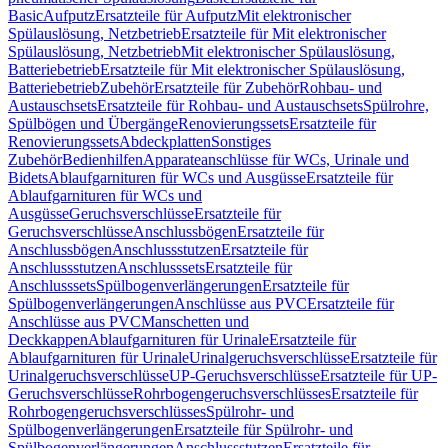
Basic
Aufputz
Ersatzteile für Aufputz
Mit elektronischer
Spülauslösung, Netzbetrieb
Ersatzteile für Mit elektronischer
Spülauslösung, Netzbetrieb
Mit elektronischer Spülauslösung,
Batteriebetrieb
Ersatzteile für Mit elektronischer Spülauslösung,
Batteriebetrieb
Zubehör
Ersatzteile für Zubehör
Rohbau- und
Austauschsets
Ersatzteile für Rohbau- und Austauschsets
Spülrohre,
Spülbögen und Übergänge
Renovierungssets
Ersatzteile für
Renovierungssets
Abdeckplatten
Sonstiges
Zubehör
Bedienhilfen
Apparateanschlüsse für WCs, Urinale und
Bidets
Ablaufgarnituren für WCs und Ausgüsse
Ersatzteile für
Ablaufgarnituren für WCs und
Ausgüsse
Geruchsverschlüsse
Ersatzteile für
Geruchsverschlüsse
Anschlussbögen
Ersatzteile für
Anschlussbögen
Anschlussstutzen
Ersatzteile für
Anschlussstutzen
Anschlusssets
Ersatzteile für
Anschlusssets
Spülbogenverlängerungen
Ersatzteile für
Spülbogenverlängerungen
Anschlüsse aus PVC
Ersatzteile für
Anschlüsse aus PVC
Manschetten und
Deckkappen
Ablaufgarnituren für Urinale
Ersatzteile für
Ablaufgarnituren für Urinale
Urinalgeruchsverschlüsse
Ersatzteile für
Urinalgeruchsverschlüsse
UP-Geruchsverschlüsse
Ersatzteile für UP-
Geruchsverschlüsse
Rohrbogengeruchsverschlüsses
Ersatzteile für
Rohrbogengeruchsverschlüsses
Spülrohr- und
Spülbogenverlängerungen
Ersatzteile für Spülrohr- und
Spülbogenverlängerungen
Anschlussstutzen
Ersatzteile für