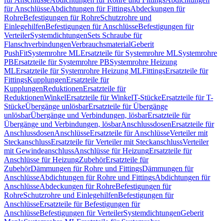
für Anschlüsse
Abdichtungen für Fittings
Abdeckungen für
Rohre
Befestigungen für Rohre
Schutzrohre und
Einlegehilfen
Befestigungen für Anschlüsse
Befestigungen für
Verteiler
Systemdichtungen
Sets Schraube für
Flanschverbindungen
Verbrauchsmaterial
Geberit
PushFit
Systemrohre ML
Ersatzteile für Systemrohre ML
Systemrohre
PB
Ersatzteile für Systemrohre PB
Systemrohre Heizung
ML
Ersatzteile für Systemrohre Heizung ML
Fittings
Ersatzteile für
Fittings
Kupplungen
Ersatzteile für
Kupplungen
Reduktionen
Ersatzteile für
Reduktionen
Winkel
Ersatzteile für Winkel
T-Stücke
Ersatzteile für T-
Stücke
Übergänge unlösbar
Ersatzteile für Übergänge
unlösbar
Übergänge und Verbindungen, lösbar
Ersatzteile für
Übergänge und Verbindungen, lösbar
Anschlussdosen
Ersatzteile für
Anschlussdosen
Anschlüsse
Ersatzteile für Anschlüsse
Verteiler mit
Steckanschluss
Ersatzteile für Verteiler mit Steckanschluss
Verteiler
mit Gewindeanschluss
Anschlüsse für Heizung
Ersatzteile für
Anschlüsse für Heizung
Zubehör
Ersatzteile für
Zubehör
Dämmungen für Rohre und Fittings
Dämmungen für
Anschlüsse
Abdichtungen für Rohre und Fittings
Abdichtungen für
Anschlüsse
Abdeckungen für Rohre
Befestigungen für
Rohre
Schutzrohre und Einlegehilfen
Befestigungen für
Anschlüsse
Ersatzteile für Befestigungen für
Anschlüsse
Befestigungen für Verteiler
Systemdichtungen
Geberit