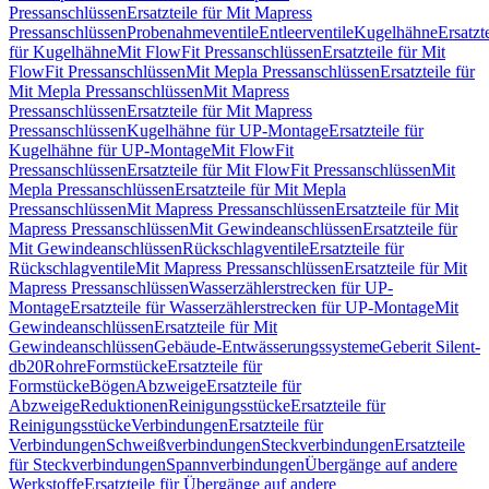
Pressanschlüssen
Ersatzteile für Mit Mapress
Pressanschlüssen
Probenahmeventile
Entleerventile
Kugelhähne
Ersatzt
für Kugelhähne
Mit FlowFit Pressanschlüssen
Ersatzteile für Mit
FlowFit Pressanschlüssen
Mit Mepla Pressanschlüssen
Ersatzteile für
Mit Mepla Pressanschlüssen
Mit Mapress
Pressanschlüssen
Ersatzteile für Mit Mapress
Pressanschlüssen
Kugelhähne für UP-Montage
Ersatzteile für
Kugelhähne für UP-Montage
Mit FlowFit
Pressanschlüssen
Ersatzteile für Mit FlowFit Pressanschlüssen
Mit
Mepla Pressanschlüssen
Ersatzteile für Mit Mepla
Pressanschlüssen
Mit Mapress Pressanschlüssen
Ersatzteile für Mit
Mapress Pressanschlüssen
Mit Gewindeanschlüssen
Ersatzteile für
Mit Gewindeanschlüssen
Rückschlagventile
Ersatzteile für
Rückschlagventile
Mit Mapress Pressanschlüssen
Ersatzteile für Mit
Mapress Pressanschlüssen
Wasserzählerstrecken für UP-
Montage
Ersatzteile für Wasserzählerstrecken für UP-Montage
Mit
Gewindeanschlüssen
Ersatzteile für Mit
Gewindeanschlüssen
Gebäude-Entwässerungssysteme
Geberit Silent-
db20
Rohre
Formstücke
Ersatzteile für
Formstücke
Bögen
Abzweige
Ersatzteile für
Abzweige
Reduktionen
Reinigungsstücke
Ersatzteile für
Reinigungsstücke
Verbindungen
Ersatzteile für
Verbindungen
Schweißverbindungen
Steckverbindungen
Ersatzteile
für Steckverbindungen
Spannverbindungen
Übergänge auf andere
Werkstoffe
Ersatzteile für Übergänge auf andere