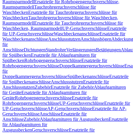
Raumsparmodell
Ersatzteile für Rohrbogengeruchsverschlüsse,
Raumsparmodell
Tauchrohrgeruchsverschlüsse für
Waschbecken
Ersatzteile für Tauchrohrgeruchsverschlüsse für
Waschbecken
Tauchrohrgeruchsverschlüsse für Waschbecken,
Raumsparmodell
Ersatzteile für Tauchrohrgeruchsverschlüsse für
Waschbecken, Raumsparmodell
UP-Geruchsverschlüsse
Ersatzteile
für UP-Geruchsverschlüsse
Waschbeckenanschlüsse
Ersatzteile für
Waschbeckenanschlüsse
Anschlussstutzen
Anschlussbögen
Abdeckung
für
Anschlüsse
Dichtungen
Standrohre
Verlängerungen
Betätigungen
Ablauf
für Spülbecken
Ersatzteile für Ablaufgarnituren für
Spülbecken
Rohrbogengeruchsverschlüsse
Ersatzteile für
Rohrbogengeruchsverschlüsse
Doppelkammergeruchsverschlüsse
Ersa
für
Doppelkammergeruchsverschlüsse
Spülbeckenanschlüsse
Ersatzteile
für Spülbeckenanschlüsse
Anschlussstutzen
Ersatzteile für
Anschlussstutzen
Zubehör
Ersatzteile für Zubehör
Ablaufgarnituren
für Geräte
Ersatzteile für Ablaufgarnituren für
Geräte
Rohrbogengeruchsverschlüsse
Ersatzteile für
Rohrbogengeruchsverschlüsse
UP-Geruchsverschlüsse
Ersatzteile für
UP-Geruchsverschlüsse
AP-Geruchsverschlüsse
Ersatzteile für AP-
Geruchsverschlüsse
Anschlüsse
Ersatzteile für
Anschlüsse
Zubehör
Ablaufgarnituren für Ausgussbecken
Ersatzteile
für Ablaufgarnituren für
Ausgussbecken
Geruchsverschlüsse
Ersatzteile für