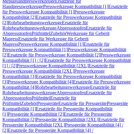
Mepla
Handpresswerkzeuge
Ersatzteile für
Handpresswerkzeuge
Presswerkzeuge Kompatibilität [1]
Ersatzteile
für Presswerkzeuge Kompatibilität [1]
Presswerkzeuge
Kompatibilität [2]
Ersatzteile für Presswerkzeuge Kompatibilität
[2]
Rohrbearbeitungswerkzeuge
Ersatzteile für
Rohrbearbeitungswerkzeuge
Abpressstopfen
Ersatzteile für
Abpressstopfen
Prüfmittel
Zubehör
Werkzeuge für Geberit
Mapress
Ersatzteile für Werkzeuge für Geberit
Mapress
Presswerkzeuge Kompatibilität [1]
Ersatzteile für
Presswerkzeuge Kompatibilität [1]
Presswerkzeuge Kompatibilität
[2]
Ersatzteile für Presswerkzeuge Kompatibilität [2]
Presswerkzeuge
Kompatibilität [1] / [2]
Ersatzteile für Presswerkzeuge Kompatibilität
[1] / [2]
Presswerkzeuge Kompatibilität [2XL]
Ersatzteile für
Presswerkzeuge Kompatibilität [2XL]
Presswerkzeuge
Kompatibilität [3]
Ersatzteile für Presswerkzeuge Kompatibilität
[3]
Presswerkzeuge Kompatibilität [4]
Ersatzteile für Presswerkzeuge
Kompatibilität [4]
Rohrbearbeitungswerkzeuge
Ersatzteile für
Rohrbearbeitungswerkzeuge
Abpressstopfen
Ersatzteile für
Abpressstopfen
Prüfmittel
Ersatzteile für
Prüfmittel
Zubehör
Pressgeräte
Ersatzteile für Pressgeräte
Pressgeräte
Kompatibilität [1]
Ersatzteile für Pressgeräte Kompatibilität
[1]
Pressgeräte Kompatibilität [2]
Ersatzteile für Pressgeräte
Kompatibilität [2]
Pressgeräte Kompatibilität [2XL]
Ersatzteile für
Pressgeräte Kompatibilität [2XL]
Pressgeräte Kompatibilität [4] /
[2]
Ersatzteile für Pressgeräte Kompatibilität [4] /