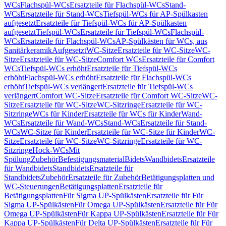
WCs
Flachspül-WCs
Ersatzteile für Flachspül-WCs
Stand-
WCs
Ersatzteile für Stand-WCs
Tiefspül-WCs für AP-Spülkasten
aufgesetzt
Ersatzteile für Tiefspül-WCs für AP-Spülkasten
aufgesetzt
Tiefspül-WCs
Ersatzteile für Tiefspül-WCs
Flachspül-
WCs
Ersatzteile für Flachspül-WCs
AP-Spülkästen für WCs, aus
Sanitärkeramik
Aufgesetzt
WC-Sitze
Ersatzteile für WC-Sitze
WC-
Sitze
Ersatzteile für WC-Sitze
Comfort WCs
Ersatzteile für Comfort
WCs
Tiefspül-WCs erhöht
Ersatzteile für Tiefspül-WCs
erhöht
Flachspül-WCs erhöht
Ersatzteile für Flachspül-WCs
erhöht
Tiefspül-WCs verlängert
Ersatzteile für Tiefspül-WCs
verlängert
Comfort WC-Sitze
Ersatzteile für Comfort WC-Sitze
WC-
Sitze
Ersatzteile für WC-Sitze
WC-Sitzringe
Ersatzteile für WC-
Sitzringe
WCs für Kinder
Ersatzteile für WCs für Kinder
Wand-
WCs
Ersatzteile für Wand-WCs
Stand-WCs
Ersatzteile für Stand-
WCs
WC-Sitze für Kinder
Ersatzteile für WC-Sitze für Kinder
WC-
Sitze
Ersatzteile für WC-Sitze
WC-Sitzringe
Ersatzteile für WC-
Sitzringe
Hock-WCs
Mit
Spülung
Zubehör
Befestigungsmaterial
Bidets
Wandbidets
Ersatzteile
für Wandbidets
Standbidets
Ersatzteile für
Standbidets
Zubehör
Ersatzteile für Zubehör
Betätigungsplatten und
WC-Steuerungen
Betätigungsplatten
Ersatzteile für
Betätigungsplatten
Für Sigma UP-Spülkästen
Ersatzteile für Für
Sigma UP-Spülkästen
Für Omega UP-Spülkästen
Ersatzteile für Für
Omega UP-Spülkästen
Für Kappa UP-Spülkästen
Ersatzteile für Für
Kappa UP-Spülkästen
Für Delta UP-Spülkästen
Ersatzteile für Für