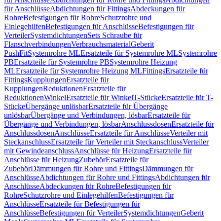
für Anschlüsse
Abdichtungen für Fittings
Abdeckungen für
Rohre
Befestigungen für Rohre
Schutzrohre und
Einlegehilfen
Befestigungen für Anschlüsse
Befestigungen für
Verteiler
Systemdichtungen
Sets Schraube für
Flanschverbindungen
Verbrauchsmaterial
Geberit
PushFit
Systemrohre ML
Ersatzteile für Systemrohre ML
Systemrohre
PB
Ersatzteile für Systemrohre PB
Systemrohre Heizung
ML
Ersatzteile für Systemrohre Heizung ML
Fittings
Ersatzteile für
Fittings
Kupplungen
Ersatzteile für
Kupplungen
Reduktionen
Ersatzteile für
Reduktionen
Winkel
Ersatzteile für Winkel
T-Stücke
Ersatzteile für T-
Stücke
Übergänge unlösbar
Ersatzteile für Übergänge
unlösbar
Übergänge und Verbindungen, lösbar
Ersatzteile für
Übergänge und Verbindungen, lösbar
Anschlussdosen
Ersatzteile für
Anschlussdosen
Anschlüsse
Ersatzteile für Anschlüsse
Verteiler mit
Steckanschluss
Ersatzteile für Verteiler mit Steckanschluss
Verteiler
mit Gewindeanschluss
Anschlüsse für Heizung
Ersatzteile für
Anschlüsse für Heizung
Zubehör
Ersatzteile für
Zubehör
Dämmungen für Rohre und Fittings
Dämmungen für
Anschlüsse
Abdichtungen für Rohre und Fittings
Abdichtungen für
Anschlüsse
Abdeckungen für Rohre
Befestigungen für
Rohre
Schutzrohre und Einlegehilfen
Befestigungen für
Anschlüsse
Ersatzteile für Befestigungen für
Anschlüsse
Befestigungen für Verteiler
Systemdichtungen
Geberit