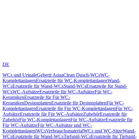
DE
WCs und Urinale
Geberit AquaClean Dusch-WCs
WC-
Komplettanlagen
Ersatzteile für WC-Komplettanlagen
Wand-
WCs
Ersatzteile für Wand-WCs
Stand-WCs
Ersatzteile für Stand-
WCs
WC-Aufsätze
Ersatzteile für WC-Aufsätze
Für WC-
Keramiken
Ersatzteile für Für WC-
Keramiken
Designplatten
Ersatzteile für Designplatten
Für WC-
Komplettanlagen
Ersatzteile für Für WC-Komplettanlagen
Für WC-
Aufsätze
Ersatzteile für Für WC-Aufsätze
Zubehör
Ersatzteile für
Zubehör
Für WC-Komplettanlagen
Für WC-Aufsätze
Ersatzteile für
Für WC-Aufsätze
Für WC-Aufsätze und WC-
Komplettanlagen
WCs
Verbrauchsmaterial
WCs und WC-Sitze
Wand-
WCs
Ersatzteile für Wand-WCs
Tiefspül-WCs
Ersatzteile für Tiefspül-