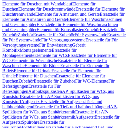
Elemente für Duschen mit Wandablauf
Elemente für
Duschen
Elemente für Duschtrennwände
Ersatzteile für Elemente für
Duschtrennwände
Elemente für Armaturen und Geräte
Ersatzteile für
Elemente für Armaturen und Geräte
Elemente für Waschmaschinen
und Geschirrspüler
Ersatzteile für Elemente für Waschmaschinen
und Geschirrspüler
Elemente für Konsollasten
Zubehör
Ersatzteile für
Zubehör
Zubehör
Ersatzteile für Zubehör
Für Systemwände
Ersatzteile
für Für Systemwände
Für Versorgungssysteme
Ersatzteile für Für
Versorgungssysteme
Für Entwässerung
Geberit
Kombifix
Montageelemente
Ersatzteile für
Montageelemente
Elemente für WCs
Ersatzteile für Elemente für
WCs
Elemente für Waschtische
Ersatzteile für Elemente für
Waschtische
Elemente für Bidets
Ersatzteile für Elemente für
Bidets
Elemente für Urinale
Ersatzteile für Elemente für
Urinale
Elemente für Duschen
Ersatzteile für Elemente für
Duschen
Zubehör
Ersatzteile für Zubehör
Für WC-Elemente
Für
Befestigungen
Ersatzteile für Für
Befestigungen
Aufputzspülkästen
AP-Spülkästen für WCs, aus
Kunststoff
Ersatzteile für AP-Spülkästen für WCs, aus
Kunststoff
Aufgesetzt
Ersatzteile für Aufgesetzt
Tief- und
halbhochhängend
Ersatzteile für Tief- und halbhochhängend
AP-
Spülkästen für WCs, aus Sanitärkeramik
Ersatzteile für AP-
Spülkästen für WCs, aus Sanitärkeramik
Aufgesetzt
Ersatzteile für
Aufgesetzt
Spülrohre
Ersatzteile für
Spülrohre
Hochhängend
Ersatzteile für Hochhängend
Tief- und