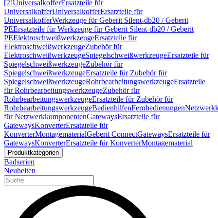
[2]
Universalkoffer
Ersatzteile für
Universalkoffer
Universalkoffer
Ersatzteile für
Universalkoffer
Werkzeuge für Geberit Silent-db20 / Geberit
PE
Ersatzteile für Werkzeuge für Geberit Silent-db20 / Geberit
PE
Elektroschweißwerkzeuge
Ersatzteile für
Elektroschweißwerkzeuge
Zubehör für
Elektroschweißwerkzeuge
Spiegelschweißwerkzeuge
Ersatzteile für
Spiegelschweißwerkzeuge
Zubehör für
Spiegelschweißwerkzeuge
Ersatzteile für Zubehör für
Spiegelschweißwerkzeuge
Rohrbearbeitungswerkzeuge
Ersatzteile
für Rohrbearbeitungswerkzeuge
Zubehör für
Rohrbearbeitungswerkzeuge
Ersatzteile für Zubehör für
Rohrbearbeitungswerkzeuge
Bedienhilfen
Fernbedienungen
Netzwerk
für Netzwerkkomponenten
Gateways
Ersatzteile für
Gateways
Konverter
Ersatzteile für
Konverter
Montagematerial
Geberit Connect
Gateways
Ersatzteile für
Gateways
Konverter
Ersatzteile für Konverter
Montagematerial
Produktkategorien
Badserien
Neuheiten