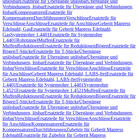
unlösbar
Ersatzteile für Übergänge unlösbar
Übergänge und
Verbindungen, lösbar
Ersatzteile für Übergänge und Verbindungen,
lösbar
Kompensatoren
Ersatzteile für
Kompensatoren
Durchführungen
Verschlüsse
Ersatzteile für
Verschlüsse
Anschlüsse
Ersatzteile für Anschlüsse
Geberit Mapress
Edelstahl, Gas
Ersatzteile für Geberit Mapress Edelstahl,
Gas
Systemrohre 1.4401
Ersatzteile für Systemrohre
1.4401
Rohrnippel
Muffen
Ersatzteile für
Muffen
Reduktionen
Ersatzteile für Reduktionen
Bögen
Ersatzteile für
Bögen
T-Stücke
Ersatzteile für T-Stücke
Übergänge
unlösbar
Ersatzteile für Übergänge unlösbar
Übergänge und
Verbindungen, lösbar
Ersatzteile für Übergänge und Verbindungen,
lösbar
Verschlüsse
Ersatzteile für Verschlüsse
Anschlüsse
Ersatzteile
für Anschlüsse
Geberit Mapress Edelstahl, LABS-frei
Ersatzteile für
Geberit Mapress Edelstahl, LABS-frei
Systemrohre
1.4401
Ersatzteile für Systemrohre 1.4401
Systemrohre
1.4521
Ersatzteile für Systemrohre 1.4521
Muffen
Ersatzteile für
Muffen
Reduktionen
Ersatzteile für Reduktionen
Bögen
Ersatzteile für
Bögen
T-Stücke
Ersatzteile für T-Stücke
Übergänge
unlösbar
Ersatzteile für Übergänge unlösbar
Übergänge und
Verbindungen, lösbar
Ersatzteile für Übergänge und Verbindungen,
lösbar
Verschlüsse
Ersatzteile für Verschlüsse
Anschlüsse
Ersatzteile
für Anschlüsse
Kompensatoren
Ersatzteile für
Kompensatoren
Durchführungen
Zubehör für Geberit Mapress
Edelstahl
Ersatzteile für Zubehör für Geberit Mapress