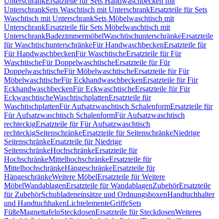
Unterschrank
Ersatzteile für Sets Handwaschbecken mit
Unterschrank
Sets Waschtisch mit Unterschrank
Ersatzteile für Sets
Waschtisch mit Unterschrank
Sets Möbelwaschtisch mit
Unterschrank
Ersatzteile für Sets Möbelwaschtisch mit
Unterschrank
Badezimmermöbel
Waschtischunterschränke
Ersatzteile
für Waschtischunterschränke
Für Handwaschbecken
Ersatzteile für
Für Handwaschbecken
Für Waschtische
Ersatzteile für Für
Waschtische
Für Doppelwaschtische
Ersatzteile für Für
Doppelwaschtische
Für Möbelwaschtische
Ersatzteile für Für
Möbelwaschtische
Für Eckhandwaschbecken
Ersatzteile für Für
Eckhandwaschbecken
Für Eckwaschtische
Ersatzteile für Für
Eckwaschtische
Waschtischplatten
Ersatzteile für
Waschtischplatten
Für Aufsatzwaschtisch Schalenform
Ersatzteile für
Für Aufsatzwaschtisch Schalenform
Für Aufsatzwaschtisch
rechteckig
Ersatzteile für Für Aufsatzwaschtisch
rechteckig
Seitenschränke
Ersatzteile für Seitenschränke
Niedrige
Seitenschränke
Ersatzteile für Niedrige
Seitenschränke
Hochschränke
Ersatzteile für
Hochschränke
Mittelhochschränke
Ersatzteile für
Mittelhochschränke
Hängeschränke
Ersatzteile für
Hängeschränke
Weitere Möbel
Ersatzteile für Weitere
Möbel
Wandablagen
Ersatzteile für Wandablagen
Zubehör
Ersatzteile
für Zubehör
Schubladeneinsätze und Ordnungsboxen
Handtuchhalter
und Handtuchhaken
Lichtelemente
Griffe
Sets
Füße
Magnettafeln
Steckdosen
Ersatzteile für Steckdosen
Weiteres