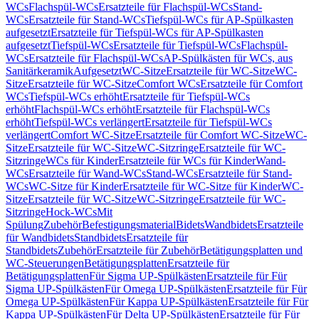
WCs
Flachspül-WCs
Ersatzteile für Flachspül-WCs
Stand-
WCs
Ersatzteile für Stand-WCs
Tiefspül-WCs für AP-Spülkasten
aufgesetzt
Ersatzteile für Tiefspül-WCs für AP-Spülkasten
aufgesetzt
Tiefspül-WCs
Ersatzteile für Tiefspül-WCs
Flachspül-
WCs
Ersatzteile für Flachspül-WCs
AP-Spülkästen für WCs, aus
Sanitärkeramik
Aufgesetzt
WC-Sitze
Ersatzteile für WC-Sitze
WC-
Sitze
Ersatzteile für WC-Sitze
Comfort WCs
Ersatzteile für Comfort
WCs
Tiefspül-WCs erhöht
Ersatzteile für Tiefspül-WCs
erhöht
Flachspül-WCs erhöht
Ersatzteile für Flachspül-WCs
erhöht
Tiefspül-WCs verlängert
Ersatzteile für Tiefspül-WCs
verlängert
Comfort WC-Sitze
Ersatzteile für Comfort WC-Sitze
WC-
Sitze
Ersatzteile für WC-Sitze
WC-Sitzringe
Ersatzteile für WC-
Sitzringe
WCs für Kinder
Ersatzteile für WCs für Kinder
Wand-
WCs
Ersatzteile für Wand-WCs
Stand-WCs
Ersatzteile für Stand-
WCs
WC-Sitze für Kinder
Ersatzteile für WC-Sitze für Kinder
WC-
Sitze
Ersatzteile für WC-Sitze
WC-Sitzringe
Ersatzteile für WC-
Sitzringe
Hock-WCs
Mit
Spülung
Zubehör
Befestigungsmaterial
Bidets
Wandbidets
Ersatzteile
für Wandbidets
Standbidets
Ersatzteile für
Standbidets
Zubehör
Ersatzteile für Zubehör
Betätigungsplatten und
WC-Steuerungen
Betätigungsplatten
Ersatzteile für
Betätigungsplatten
Für Sigma UP-Spülkästen
Ersatzteile für Für
Sigma UP-Spülkästen
Für Omega UP-Spülkästen
Ersatzteile für Für
Omega UP-Spülkästen
Für Kappa UP-Spülkästen
Ersatzteile für Für
Kappa UP-Spülkästen
Für Delta UP-Spülkästen
Ersatzteile für Für