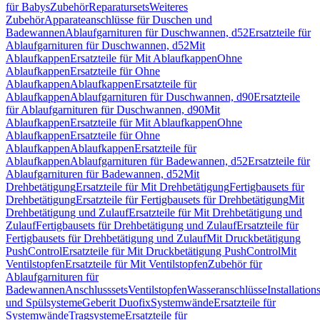
für Babys
Zubehör
Reparatursets
Weiteres
Zubehör
Apparateanschlüsse für Duschen und
Badewannen
Ablaufgarnituren für Duschwannen, d52
Ersatzteile für
Ablaufgarnituren für Duschwannen, d52
Mit
Ablaufkappen
Ersatzteile für Mit Ablaufkappen
Ohne
Ablaufkappen
Ersatzteile für Ohne
Ablaufkappen
Ablaufkappen
Ersatzteile für
Ablaufkappen
Ablaufgarnituren für Duschwannen, d90
Ersatzteile
für Ablaufgarnituren für Duschwannen, d90
Mit
Ablaufkappen
Ersatzteile für Mit Ablaufkappen
Ohne
Ablaufkappen
Ersatzteile für Ohne
Ablaufkappen
Ablaufkappen
Ersatzteile für
Ablaufkappen
Ablaufgarnituren für Badewannen, d52
Ersatzteile für
Ablaufgarnituren für Badewannen, d52
Mit
Drehbetätigung
Ersatzteile für Mit Drehbetätigung
Fertigbausets für
Drehbetätigung
Ersatzteile für Fertigbausets für Drehbetätigung
Mit
Drehbetätigung und Zulauf
Ersatzteile für Mit Drehbetätigung und
Zulauf
Fertigbausets für Drehbetätigung und Zulauf
Ersatzteile für
Fertigbausets für Drehbetätigung und Zulauf
Mit Druckbetätigung
PushControl
Ersatzteile für Mit Druckbetätigung PushControl
Mit
Ventilstopfen
Ersatzteile für Mit Ventilstopfen
Zubehör für
Ablaufgarnituren für
Badewannen
Anschlusssets
Ventilstopfen
Wasseranschlüsse
Installation
und Spülsysteme
Geberit Duofix
Systemwände
Ersatzteile für
Systemwände
Tragsysteme
Ersatzteile für