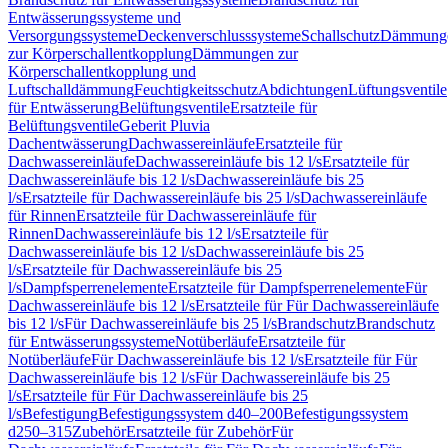
Entwässerungssysteme und
Versorgungssysteme
Deckenverschlusssysteme
Schallschutz
Dämmung
zur Körperschallentkopplung
Dämmungen zur
Körperschallentkopplung und
Luftschalldämmung
Feuchtigkeitsschutz
Abdichtungen
Lüftungsventile
für Entwässerung
Belüftungsventile
Ersatzteile für
Belüftungsventile
Geberit Pluvia
Dachentwässerung
Dachwassereinläufe
Ersatzteile für
Dachwassereinläufe
Dachwassereinläufe bis 12 l/s
Ersatzteile für
Dachwassereinläufe bis 12 l/s
Dachwassereinläufe bis 25
l/s
Ersatzteile für Dachwassereinläufe bis 25 l/s
Dachwassereinläufe
für Rinnen
Ersatzteile für Dachwassereinläufe für
Rinnen
Dachwassereinläufe bis 12 l/s
Ersatzteile für
Dachwassereinläufe bis 12 l/s
Dachwassereinläufe bis 25
l/s
Ersatzteile für Dachwassereinläufe bis 25
l/s
Dampfsperrenelemente
Ersatzteile für Dampfsperrenelemente
Für
Dachwassereinläufe bis 12 l/s
Ersatzteile für Für Dachwassereinläufe
bis 12 l/s
Für Dachwassereinläufe bis 25 l/s
Brandschutz
Brandschutz
für Entwässerungssysteme
Notüberläufe
Ersatzteile für
Notüberläufe
Für Dachwassereinläufe bis 12 l/s
Ersatzteile für Für
Dachwassereinläufe bis 12 l/s
Für Dachwassereinläufe bis 25
l/s
Ersatzteile für Für Dachwassereinläufe bis 25
l/s
Befestigung
Befestigungssystem d40–200
Befestigungssystem
d250–315
Zubehör
Ersatzteile für Zubehör
Für