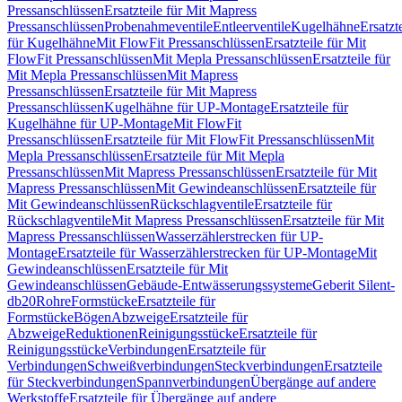
Pressanschlüssen
Ersatzteile für Mit Mapress
Pressanschlüssen
Probenahmeventile
Entleerventile
Kugelhähne
Ersatzt
für Kugelhähne
Mit FlowFit Pressanschlüssen
Ersatzteile für Mit
FlowFit Pressanschlüssen
Mit Mepla Pressanschlüssen
Ersatzteile für
Mit Mepla Pressanschlüssen
Mit Mapress
Pressanschlüssen
Ersatzteile für Mit Mapress
Pressanschlüssen
Kugelhähne für UP-Montage
Ersatzteile für
Kugelhähne für UP-Montage
Mit FlowFit
Pressanschlüssen
Ersatzteile für Mit FlowFit Pressanschlüssen
Mit
Mepla Pressanschlüssen
Ersatzteile für Mit Mepla
Pressanschlüssen
Mit Mapress Pressanschlüssen
Ersatzteile für Mit
Mapress Pressanschlüssen
Mit Gewindeanschlüssen
Ersatzteile für
Mit Gewindeanschlüssen
Rückschlagventile
Ersatzteile für
Rückschlagventile
Mit Mapress Pressanschlüssen
Ersatzteile für Mit
Mapress Pressanschlüssen
Wasserzählerstrecken für UP-
Montage
Ersatzteile für Wasserzählerstrecken für UP-Montage
Mit
Gewindeanschlüssen
Ersatzteile für Mit
Gewindeanschlüssen
Gebäude-Entwässerungssysteme
Geberit Silent-
db20
Rohre
Formstücke
Ersatzteile für
Formstücke
Bögen
Abzweige
Ersatzteile für
Abzweige
Reduktionen
Reinigungsstücke
Ersatzteile für
Reinigungsstücke
Verbindungen
Ersatzteile für
Verbindungen
Schweißverbindungen
Steckverbindungen
Ersatzteile
für Steckverbindungen
Spannverbindungen
Übergänge auf andere
Werkstoffe
Ersatzteile für Übergänge auf andere