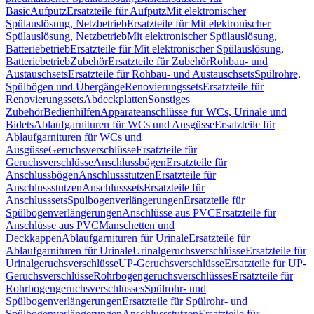
Basic
Aufputz
Ersatzteile für Aufputz
Mit elektronischer
Spülauslösung, Netzbetrieb
Ersatzteile für Mit elektronischer
Spülauslösung, Netzbetrieb
Mit elektronischer Spülauslösung,
Batteriebetrieb
Ersatzteile für Mit elektronischer Spülauslösung,
Batteriebetrieb
Zubehör
Ersatzteile für Zubehör
Rohbau- und
Austauschsets
Ersatzteile für Rohbau- und Austauschsets
Spülrohre,
Spülbögen und Übergänge
Renovierungssets
Ersatzteile für
Renovierungssets
Abdeckplatten
Sonstiges
Zubehör
Bedienhilfen
Apparateanschlüsse für WCs, Urinale und
Bidets
Ablaufgarnituren für WCs und Ausgüsse
Ersatzteile für
Ablaufgarnituren für WCs und
Ausgüsse
Geruchsverschlüsse
Ersatzteile für
Geruchsverschlüsse
Anschlussbögen
Ersatzteile für
Anschlussbögen
Anschlussstutzen
Ersatzteile für
Anschlussstutzen
Anschlusssets
Ersatzteile für
Anschlusssets
Spülbogenverlängerungen
Ersatzteile für
Spülbogenverlängerungen
Anschlüsse aus PVC
Ersatzteile für
Anschlüsse aus PVC
Manschetten und
Deckkappen
Ablaufgarnituren für Urinale
Ersatzteile für
Ablaufgarnituren für Urinale
Urinalgeruchsverschlüsse
Ersatzteile für
Urinalgeruchsverschlüsse
UP-Geruchsverschlüsse
Ersatzteile für UP-
Geruchsverschlüsse
Rohrbogengeruchsverschlüsses
Ersatzteile für
Rohrbogengeruchsverschlüsses
Spülrohr- und
Spülbogenverlängerungen
Ersatzteile für Spülrohr- und
Spülbogenverlängerungen
Anschlussstutzen
Ersatzteile für