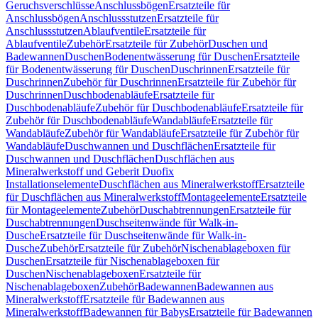
Geruchsverschlüsse
Anschlussbögen
Ersatzteile für
Anschlussbögen
Anschlussstutzen
Ersatzteile für
Anschlussstutzen
Ablaufventile
Ersatzteile für
Ablaufventile
Zubehör
Ersatzteile für Zubehör
Duschen und
Badewannen
Duschen
Bodenentwässerung für Duschen
Ersatzteile
für Bodenentwässerung für Duschen
Duschrinnen
Ersatzteile für
Duschrinnen
Zubehör für Duschrinnen
Ersatzteile für Zubehör für
Duschrinnen
Duschbodenabläufe
Ersatzteile für
Duschbodenabläufe
Zubehör für Duschbodenabläufe
Ersatzteile für
Zubehör für Duschbodenabläufe
Wandabläufe
Ersatzteile für
Wandabläufe
Zubehör für Wandabläufe
Ersatzteile für Zubehör für
Wandabläufe
Duschwannen und Duschflächen
Ersatzteile für
Duschwannen und Duschflächen
Duschflächen aus
Mineralwerkstoff und Geberit Duofix
Installationselemente
Duschflächen aus Mineralwerkstoff
Ersatzteile
für Duschflächen aus Mineralwerkstoff
Montageelemente
Ersatzteile
für Montageelemente
Zubehör
Duschabtrennungen
Ersatzteile für
Duschabtrennungen
Duschseitenwände für Walk-in-
Dusche
Ersatzteile für Duschseitenwände für Walk-in-
Dusche
Zubehör
Ersatzteile für Zubehör
Nischenablageboxen für
Duschen
Ersatzteile für Nischenablageboxen für
Duschen
Nischenablageboxen
Ersatzteile für
Nischenablageboxen
Zubehör
Badewannen
Badewannen aus
Mineralwerkstoff
Ersatzteile für Badewannen aus
Mineralwerkstoff
Badewannen für Babys
Ersatzteile für Badewannen