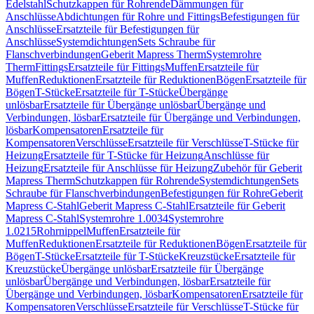
Edelstahl
Schutzkappen für Rohrende
Dämmungen für
Anschlüsse
Abdichtungen für Rohre und Fittings
Befestigungen für
Anschlüsse
Ersatzteile für Befestigungen für
Anschlüsse
Systemdichtungen
Sets Schraube für
Flanschverbindungen
Geberit Mapress Therm
Systemrohre
Therm
Fittings
Ersatzteile für Fittings
Muffen
Ersatzteile für
Muffen
Reduktionen
Ersatzteile für Reduktionen
Bögen
Ersatzteile für
Bögen
T-Stücke
Ersatzteile für T-Stücke
Übergänge
unlösbar
Ersatzteile für Übergänge unlösbar
Übergänge und
Verbindungen, lösbar
Ersatzteile für Übergänge und Verbindungen,
lösbar
Kompensatoren
Ersatzteile für
Kompensatoren
Verschlüsse
Ersatzteile für Verschlüsse
T-Stücke für
Heizung
Ersatzteile für T-Stücke für Heizung
Anschlüsse für
Heizung
Ersatzteile für Anschlüsse für Heizung
Zubehör für Geberit
Mapress Therm
Schutzkappen für Rohrende
Systemdichtungen
Sets
Schraube für Flanschverbindungen
Befestigungen für Rohre
Geberit
Mapress C-Stahl
Geberit Mapress C-Stahl
Ersatzteile für Geberit
Mapress C-Stahl
Systemrohre 1.0034
Systemrohre
1.0215
Rohrnippel
Muffen
Ersatzteile für
Muffen
Reduktionen
Ersatzteile für Reduktionen
Bögen
Ersatzteile für
Bögen
T-Stücke
Ersatzteile für T-Stücke
Kreuzstücke
Ersatzteile für
Kreuzstücke
Übergänge unlösbar
Ersatzteile für Übergänge
unlösbar
Übergänge und Verbindungen, lösbar
Ersatzteile für
Übergänge und Verbindungen, lösbar
Kompensatoren
Ersatzteile für
Kompensatoren
Verschlüsse
Ersatzteile für Verschlüsse
T-Stücke für