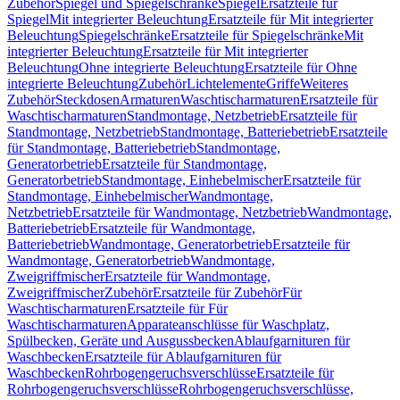
Zubehör
Spiegel und Spiegelschränke
Spiegel
Ersatzteile für
Spiegel
Mit integrierter Beleuchtung
Ersatzteile für Mit integrierter
Beleuchtung
Spiegelschränke
Ersatzteile für Spiegelschränke
Mit
integrierter Beleuchtung
Ersatzteile für Mit integrierter
Beleuchtung
Ohne integrierte Beleuchtung
Ersatzteile für Ohne
integrierte Beleuchtung
Zubehör
Lichtelemente
Griffe
Weiteres
Zubehör
Steckdosen
Armaturen
Waschtischarmaturen
Ersatzteile für
Waschtischarmaturen
Standmontage, Netzbetrieb
Ersatzteile für
Standmontage, Netzbetrieb
Standmontage, Batteriebetrieb
Ersatzteile
für Standmontage, Batteriebetrieb
Standmontage,
Generatorbetrieb
Ersatzteile für Standmontage,
Generatorbetrieb
Standmontage, Einhebelmischer
Ersatzteile für
Standmontage, Einhebelmischer
Wandmontage,
Netzbetrieb
Ersatzteile für Wandmontage, Netzbetrieb
Wandmontage,
Batteriebetrieb
Ersatzteile für Wandmontage,
Batteriebetrieb
Wandmontage, Generatorbetrieb
Ersatzteile für
Wandmontage, Generatorbetrieb
Wandmontage,
Zweigriffmischer
Ersatzteile für Wandmontage,
Zweigriffmischer
Zubehör
Ersatzteile für Zubehör
Für
Waschtischarmaturen
Ersatzteile für Für
Waschtischarmaturen
Apparateanschlüsse für Waschplatz,
Spülbecken, Geräte und Ausgussbecken
Ablaufgarnituren für
Waschbecken
Ersatzteile für Ablaufgarnituren für
Waschbecken
Rohrbogengeruchsverschlüsse
Ersatzteile für
Rohrbogengeruchsverschlüsse
Rohrbogengeruchsverschlüsse,