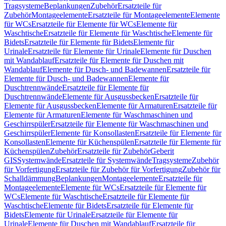
Tragsysteme
Beplankungen
Zubehör
Ersatzteile für
Zubehör
Montageelemente
Ersatzteile für Montageelemente
Elemente
für WCs
Ersatzteile für Elemente für WCs
Elemente für
Waschtische
Ersatzteile für Elemente für Waschtische
Elemente für
Bidets
Ersatzteile für Elemente für Bidets
Elemente für
Urinale
Ersatzteile für Elemente für Urinale
Elemente für Duschen
mit Wandablauf
Ersatzteile für Elemente für Duschen mit
Wandablauf
Elemente für Dusch- und Badewannen
Ersatzteile für
Elemente für Dusch- und Badewannen
Elemente für
Duschtrennwände
Ersatzteile für Elemente für
Duschtrennwände
Elemente für Ausgussbecken
Ersatzteile für
Elemente für Ausgussbecken
Elemente für Armaturen
Ersatzteile für
Elemente für Armaturen
Elemente für Waschmaschinen und
Geschirrspüler
Ersatzteile für Elemente für Waschmaschinen und
Geschirrspüler
Elemente für Konsollasten
Ersatzteile für Elemente für
Konsollasten
Elemente für Küchenspülen
Ersatzteile für Elemente für
Küchenspülen
Zubehör
Ersatzteile für Zubehör
Geberit
GIS
Systemwände
Ersatzteile für Systemwände
Tragsysteme
Zubehör
für Vorfertigung
Ersatzteile für Zubehör für Vorfertigung
Zubehör für
Schalldämmung
Beplankungen
Montageelemente
Ersatzteile für
Montageelemente
Elemente für WCs
Ersatzteile für Elemente für
WCs
Elemente für Waschtische
Ersatzteile für Elemente für
Waschtische
Elemente für Bidets
Ersatzteile für Elemente für
Bidets
Elemente für Urinale
Ersatzteile für Elemente für
Urinale
Elemente für Duschen mit Wandablauf
Ersatzteile für