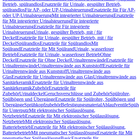
Betrieb, spülrandlos
Ersatzteile für Urinale, gespülter Betrieb,
spülrandlos
Für AP- oder UP-Urinalsteuerung
Ersatzteile für Für AP-
oder UP-Urinalsteuerung
Mit integrierter Urinalsteuerung
Ersatzteile
für Mit integrierter Urinalsteuerung
Für integrierte
Urinalsteuerung
Ersatzteile für Für integrierte
Urinalsteuerung
Urinale, gespülter Betrieb, mit / für
Deckel
Ersatzteile für Urinale, gespülter Betrieb, mit / für
Deckel
Spülrandlos
Ersatzteile für Spülrandlos
Mit
Spülrand
Ersatzteile für Mit Spülrand
Urinale, wasserloser
Betrieb
Ersatzteile für Urinale, wasserloser Betrieb
Ohne
Deckel
Ersatzteile für Ohne Deckel
Urinaltrennwände
Ersatzteile für
Urinaltrennwände
Urinaltrennwände aus Kunststoff
Ersatzteile für
Urinaltrennwände aus Kunststoff
Urinaltrennwände aus
Glas
Ersatzteile für Urinaltrennwände aus Glas
Urinaltrennwände aus
Sanitärkeramik
Ersatzteile für Urinaltrennwände aus
Sanitärkeramik
Zubehör
Ersatzteile für
Zubehör
Urinaldeckel
Geruchsverschlüsse und Zubehör
Spülrohre,
Spülbögen und Übergänge
Ersatzteile für Spülrohre, Spülbögen und
Übergänge
Sprühkopfzubehör
Befestigungsmaterial
Ablaufventile
Spülv
für Unterputz
Mit elektronischer Spülauslösung,
Netzbetrieb
Ersatzteile für Mit elektronischer Spülauslösung,
Netzbetrieb
Mit elektronischer Spülauslösung,
Batteriebetrieb
Ersatzteile für Mit elektronischer Spülauslösung,
Batteriebetrieb
Mit pneumatischer Spülauslösung
Ersatzteile für Mit
pneumatischer Spülauslösung
Basic
Ersatzteile für