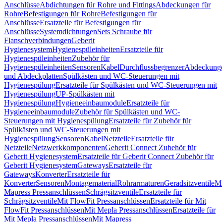
Anschlüsse
Abdichtungen für Rohre und Fittings
Abdeckungen für
Rohre
Befestigungen für Rohre
Befestigungen für
Anschlüsse
Ersatzteile für Befestigungen für
Anschlüsse
Systemdichtungen
Sets Schraube für
Flanschverbindungen
Geberit
Hygienesystem
Hygienespüleinheiten
Ersatzteile für
Hygienespüleinheiten
Zubehör für
Hygienespüleinheiten
Sensoren
Kabel
Durchflussbegrenzer
Abdeckung
und Abdeckplatten
Spülkästen und WC-Steuerungen mit
Hygienespülung
Ersatzteile für Spülkästen und WC-Steuerungen mit
Hygienespülung
UP-Spülkästen mit
Hygienespülung
Hygieneeinbaumodule
Ersatzteile für
Hygieneeinbaumodule
Zubehör für Spülkästen und WC-
Steuerungen mit Hygienespülung
Ersatzteile für Zubehör für
Spülkästen und WC-Steuerungen mit
Hygienespülung
Sensoren
Kabel
Netzteile
Ersatzteile für
Netzteile
Netzwerkkomponenten
Geberit Connect Zubehör für
Geberit Hygienesystem
Ersatzteile für Geberit Connect Zubehör für
Geberit Hygienesystem
Gateways
Ersatzteile für
Gateways
Konverter
Ersatzteile für
Konverter
Sensoren
Montagematerial
Rohrarmaturen
Geradsitzventile
Mi
Mapress Pressanschlüssen
Schrägsitzventile
Ersatzteile für
Schrägsitzventile
Mit FlowFit Pressanschlüssen
Ersatzteile für Mit
FlowFit Pressanschlüssen
Mit Mepla Pressanschlüssen
Ersatzteile für
Mit Mepla Pressanschlüssen
Mit Mapress