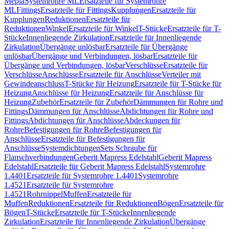
Mepla
Systemrohre ML
Ersatzteile für Systemrohre
ML
Fittings
Ersatzteile für Fittings
Kupplungen
Ersatzteile für
Kupplungen
Reduktionen
Ersatzteile für
Reduktionen
Winkel
Ersatzteile für Winkel
T-Stücke
Ersatzteile für T-
Stücke
Innenliegende Zirkulation
Ersatzteile für Innenliegende
Zirkulation
Übergänge unlösbar
Ersatzteile für Übergänge
unlösbar
Übergänge und Verbindungen, lösbar
Ersatzteile für
Übergänge und Verbindungen, lösbar
Verschlüsse
Ersatzteile für
Verschlüsse
Anschlüsse
Ersatzteile für Anschlüsse
Verteiler mit
Gewindeanschluss
T-Stücke für Heizung
Ersatzteile für T-Stücke für
Heizung
Anschlüsse für Heizung
Ersatzteile für Anschlüsse für
Heizung
Zubehör
Ersatzteile für Zubehör
Dämmungen für Rohre und
Fittings
Dämmungen für Anschlüsse
Abdichtungen für Rohre und
Fittings
Abdichtungen für Anschlüsse
Abdeckungen für
Rohre
Befestigungen für Rohre
Befestigungen für
Anschlüsse
Ersatzteile für Befestigungen für
Anschlüsse
Systemdichtungen
Sets Schraube für
Flanschverbindungen
Geberit Mapress Edelstahl
Geberit Mapress
Edelstahl
Ersatzteile für Geberit Mapress Edelstahl
Systemrohre
1.4401
Ersatzteile für Systemrohre 1.4401
Systemrohre
1.4521
Ersatzteile für Systemrohre
1.4521
Rohrnippel
Muffen
Ersatzteile für
Muffen
Reduktionen
Ersatzteile für Reduktionen
Bögen
Ersatzteile für
Bögen
T-Stücke
Ersatzteile für T-Stücke
Innenliegende
Zirkulation
Ersatzteile für Innenliegende Zirkulation
Übergänge