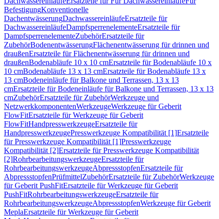
Dachwassereinläufe
Ersatzteile für Für Dachwassereinläufe
Für
Befestigung
Konventionelle
Dachentwässerung
Dachwassereinläufe
Ersatzteile für
Dachwassereinläufe
Dampfsperrenelemente
Ersatzteile für
Dampfsperrenelemente
Zubehör
Ersatzteile für
Zubehör
Bodenentwässerung
Flächenentwässerung für drinnen und
draußen
Ersatzteile für Flächenentwässerung für drinnen und
draußen
Bodenabläufe 10 x 10 cm
Ersatzteile für Bodenabläufe 10 x
10 cm
Bodenabläufe 13 x 13 cm
Ersatzteile für Bodenabläufe 13 x
13 cm
Bodeneinläufe für Balkone und Terrassen, 13 x 13
cm
Ersatzteile für Bodeneinläufe für Balkone und Terrassen, 13 x 13
cm
Zubehör
Ersatzteile für Zubehör
Werkzeuge und
Netzwerkkomponenten
Werkzeuge
Werkzeuge für Geberit
FlowFit
Ersatzteile für Werkzeuge für Geberit
FlowFit
Handpresswerkzeuge
Ersatzteile für
Handpresswerkzeuge
Presswerkzeuge Kompatibilität [1]
Ersatzteile
für Presswerkzeuge Kompatibilität [1]
Presswerkzeuge
Kompatibilität [2]
Ersatzteile für Presswerkzeuge Kompatibilität
[2]
Rohrbearbeitungswerkzeuge
Ersatzteile für
Rohrbearbeitungswerkzeuge
Abpressstopfen
Ersatzteile für
Abpressstopfen
Prüfmittel
Zubehör
Ersatzteile für Zubehör
Werkzeuge
für Geberit PushFit
Ersatzteile für Werkzeuge für Geberit
PushFit
Rohrbearbeitungswerkzeuge
Ersatzteile für
Rohrbearbeitungswerkzeuge
Abpressstopfen
Werkzeuge für Geberit
Mepla
Ersatzteile für Werkzeuge für Geberit