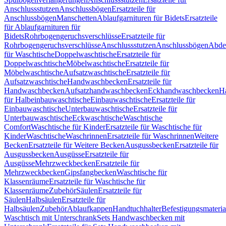
Anschlussstutzen
Anschlussbögen
Ersatzteile für
Anschlussbögen
Manschetten
Ablaufgarnituren für Bidets
Ersatzteile
für Ablaufgarnituren für
Bidets
Rohrbogengeruchsverschlüsse
Ersatzteile für
Rohrbogengeruchsverschlüsse
Anschlussstutzen
Anschlussbögen
Abde
für Waschtische
Doppelwaschtische
Ersatzteile für
Doppelwaschtische
Möbelwaschtische
Ersatzteile für
Möbelwaschtische
Aufsatzwaschtische
Ersatzteile für
Aufsatzwaschtische
Handwaschbecken
Ersatzteile für
Handwaschbecken
Aufsatzhandwaschbecken
Eckhandwaschbecken
H
für Halbeinbauwaschtische
Einbauwaschtische
Ersatzteile für
Einbauwaschtische
Unterbauwaschtische
Ersatzteile für
Unterbauwaschtische
Eckwaschtische
Waschtische
Comfort
Waschtische für Kinder
Ersatzteile für Waschtische für
Kinder
Waschtische
Waschrinnen
Ersatzteile für Waschrinnen
Weitere
Becken
Ersatzteile für Weitere Becken
Ausgussbecken
Ersatzteile für
Ausgussbecken
Ausgüsse
Ersatzteile für
Ausgüsse
Mehrzweckbecken
Ersatzteile für
Mehrzweckbecken
Gipsfangbecken
Waschtische für
Klassenräume
Ersatzteile für Waschtische für
Klassenräume
Zubehör
Säulen
Ersatzteile für
Säulen
Halbsäulen
Ersatzteile für
Halbsäulen
Zubehör
Ablaufkappen
Handtuchhalter
Befestigungsmateria
Waschtisch mit Unterschrank
Sets Handwaschbecken mit