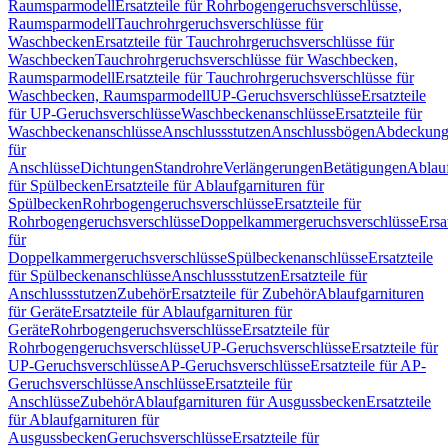
Raumsparmodell
Ersatzteile für Rohrbogengeruchsverschlüsse,
Raumsparmodell
Tauchrohrgeruchsverschlüsse für
Waschbecken
Ersatzteile für Tauchrohrgeruchsverschlüsse für
Waschbecken
Tauchrohrgeruchsverschlüsse für Waschbecken,
Raumsparmodell
Ersatzteile für Tauchrohrgeruchsverschlüsse für
Waschbecken, Raumsparmodell
UP-Geruchsverschlüsse
Ersatzteile
für UP-Geruchsverschlüsse
Waschbeckenanschlüsse
Ersatzteile für
Waschbeckenanschlüsse
Anschlussstutzen
Anschlussbögen
Abdeckung
für
Anschlüsse
Dichtungen
Standrohre
Verlängerungen
Betätigungen
Ablauf
für Spülbecken
Ersatzteile für Ablaufgarnituren für
Spülbecken
Rohrbogengeruchsverschlüsse
Ersatzteile für
Rohrbogengeruchsverschlüsse
Doppelkammergeruchsverschlüsse
Ersa
für
Doppelkammergeruchsverschlüsse
Spülbeckenanschlüsse
Ersatzteile
für Spülbeckenanschlüsse
Anschlussstutzen
Ersatzteile für
Anschlussstutzen
Zubehör
Ersatzteile für Zubehör
Ablaufgarnituren
für Geräte
Ersatzteile für Ablaufgarnituren für
Geräte
Rohrbogengeruchsverschlüsse
Ersatzteile für
Rohrbogengeruchsverschlüsse
UP-Geruchsverschlüsse
Ersatzteile für
UP-Geruchsverschlüsse
AP-Geruchsverschlüsse
Ersatzteile für AP-
Geruchsverschlüsse
Anschlüsse
Ersatzteile für
Anschlüsse
Zubehör
Ablaufgarnituren für Ausgussbecken
Ersatzteile
für Ablaufgarnituren für
Ausgussbecken
Geruchsverschlüsse
Ersatzteile für