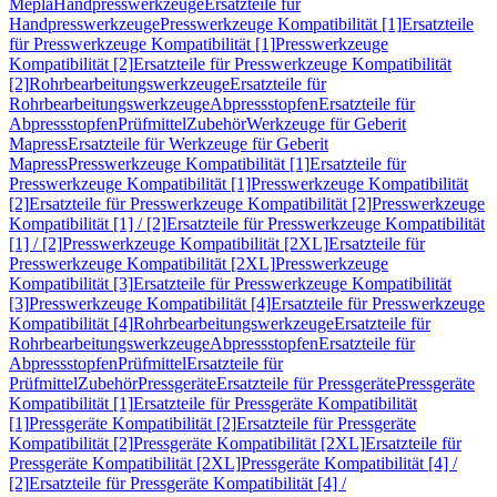
Mepla
Handpresswerkzeuge
Ersatzteile für
Handpresswerkzeuge
Presswerkzeuge Kompatibilität [1]
Ersatzteile
für Presswerkzeuge Kompatibilität [1]
Presswerkzeuge
Kompatibilität [2]
Ersatzteile für Presswerkzeuge Kompatibilität
[2]
Rohrbearbeitungswerkzeuge
Ersatzteile für
Rohrbearbeitungswerkzeuge
Abpressstopfen
Ersatzteile für
Abpressstopfen
Prüfmittel
Zubehör
Werkzeuge für Geberit
Mapress
Ersatzteile für Werkzeuge für Geberit
Mapress
Presswerkzeuge Kompatibilität [1]
Ersatzteile für
Presswerkzeuge Kompatibilität [1]
Presswerkzeuge Kompatibilität
[2]
Ersatzteile für Presswerkzeuge Kompatibilität [2]
Presswerkzeuge
Kompatibilität [1] / [2]
Ersatzteile für Presswerkzeuge Kompatibilität
[1] / [2]
Presswerkzeuge Kompatibilität [2XL]
Ersatzteile für
Presswerkzeuge Kompatibilität [2XL]
Presswerkzeuge
Kompatibilität [3]
Ersatzteile für Presswerkzeuge Kompatibilität
[3]
Presswerkzeuge Kompatibilität [4]
Ersatzteile für Presswerkzeuge
Kompatibilität [4]
Rohrbearbeitungswerkzeuge
Ersatzteile für
Rohrbearbeitungswerkzeuge
Abpressstopfen
Ersatzteile für
Abpressstopfen
Prüfmittel
Ersatzteile für
Prüfmittel
Zubehör
Pressgeräte
Ersatzteile für Pressgeräte
Pressgeräte
Kompatibilität [1]
Ersatzteile für Pressgeräte Kompatibilität
[1]
Pressgeräte Kompatibilität [2]
Ersatzteile für Pressgeräte
Kompatibilität [2]
Pressgeräte Kompatibilität [2XL]
Ersatzteile für
Pressgeräte Kompatibilität [2XL]
Pressgeräte Kompatibilität [4] /
[2]
Ersatzteile für Pressgeräte Kompatibilität [4] /