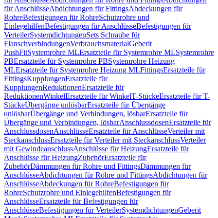
für Anschlüsse
Abdichtungen für Fittings
Abdeckungen für
Rohre
Befestigungen für Rohre
Schutzrohre und
Einlegehilfen
Befestigungen für Anschlüsse
Befestigungen für
Verteiler
Systemdichtungen
Sets Schraube für
Flanschverbindungen
Verbrauchsmaterial
Geberit
PushFit
Systemrohre ML
Ersatzteile für Systemrohre ML
Systemrohre
PB
Ersatzteile für Systemrohre PB
Systemrohre Heizung
ML
Ersatzteile für Systemrohre Heizung ML
Fittings
Ersatzteile für
Fittings
Kupplungen
Ersatzteile für
Kupplungen
Reduktionen
Ersatzteile für
Reduktionen
Winkel
Ersatzteile für Winkel
T-Stücke
Ersatzteile für T-
Stücke
Übergänge unlösbar
Ersatzteile für Übergänge
unlösbar
Übergänge und Verbindungen, lösbar
Ersatzteile für
Übergänge und Verbindungen, lösbar
Anschlussdosen
Ersatzteile für
Anschlussdosen
Anschlüsse
Ersatzteile für Anschlüsse
Verteiler mit
Steckanschluss
Ersatzteile für Verteiler mit Steckanschluss
Verteiler
mit Gewindeanschluss
Anschlüsse für Heizung
Ersatzteile für
Anschlüsse für Heizung
Zubehör
Ersatzteile für
Zubehör
Dämmungen für Rohre und Fittings
Dämmungen für
Anschlüsse
Abdichtungen für Rohre und Fittings
Abdichtungen für
Anschlüsse
Abdeckungen für Rohre
Befestigungen für
Rohre
Schutzrohre und Einlegehilfen
Befestigungen für
Anschlüsse
Ersatzteile für Befestigungen für
Anschlüsse
Befestigungen für Verteiler
Systemdichtungen
Geberit