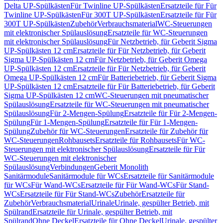
Delta UP-Spülkästen
Für Twinline UP-Spülkästen
Ersatzteile für Für
Twinline UP-Spülkästen
Für 300T UP-Spülkästen
Ersatzteile für Für
300T UP-Spülkästen
Zubehör
Verbrauchsmaterial
WC-Steuerungen
mit elektronischer Spülauslösung
Ersatzteile für WC-Steuerungen
mit elektronischer Spülauslösung
Für Netzbetrieb, für Geberit Sigma
UP-Spülkästen 12 cm
Ersatzteile für Für Netzbetrieb, für Geberit
Sigma UP-Spülkästen 12 cm
Für Netzbetrieb, für Geberit Omega
UP-Spülkästen 12 cm
Ersatzteile für Für Netzbetrieb, für Geberit
Omega UP-Spülkästen 12 cm
Für Batteriebetrieb, für Geberit Sigma
UP-Spülkästen 12 cm
Ersatzteile für Für Batteriebetrieb, für Geberit
Sigma UP-Spülkästen 12 cm
WC-Steuerungen mit pneumatischer
Spülauslösung
Ersatzteile für WC-Steuerungen mit pneumatischer
Spülauslösung
Für 2-Mengen-Spülung
Ersatzteile für Für 2-Mengen-
Spülung
Für 1-Mengen-Spülung
Ersatzteile für Für 1-Mengen-
Spülung
Zubehör für WC-Steuerungen
Ersatzteile für Zubehör für
WC-Steuerungen
Rohbausets
Ersatzteile für Rohbausets
Für WC-
Steuerungen mit elektronischer Spülauslösung
Ersatzteile für Für
WC-Steuerungen mit elektronischer
Spülauslösung
Verbindungen
Geberit Monolith
Sanitärmodule
Sanitärmodule für WCs
Ersatzteile für Sanitärmodule
für WCs
Für Wand-WCs
Ersatzteile für Für Wand-WCs
Für Stand-
WCs
Ersatzteile für Für Stand-WCs
Zubehör
Ersatzteile für
Zubehör
Verbrauchsmaterial
Urinale
Urinale, gespülter Betrieb, mit
Spülrand
Ersatzteile für Urinale, gespülter Betrieb, mit
Spülrand
Ohne Deckel
Ersatzteile für Ohne Deckel
Urinale, gespülter