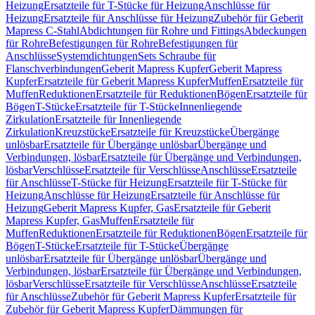
Heizung
Ersatzteile für T-Stücke für Heizung
Anschlüsse für
Heizung
Ersatzteile für Anschlüsse für Heizung
Zubehör für Geberit
Mapress C-Stahl
Abdichtungen für Rohre und Fittings
Abdeckungen
für Rohre
Befestigungen für Rohre
Befestigungen für
Anschlüsse
Systemdichtungen
Sets Schraube für
Flanschverbindungen
Geberit Mapress Kupfer
Geberit Mapress
Kupfer
Ersatzteile für Geberit Mapress Kupfer
Muffen
Ersatzteile für
Muffen
Reduktionen
Ersatzteile für Reduktionen
Bögen
Ersatzteile für
Bögen
T-Stücke
Ersatzteile für T-Stücke
Innenliegende
Zirkulation
Ersatzteile für Innenliegende
Zirkulation
Kreuzstücke
Ersatzteile für Kreuzstücke
Übergänge
unlösbar
Ersatzteile für Übergänge unlösbar
Übergänge und
Verbindungen, lösbar
Ersatzteile für Übergänge und Verbindungen,
lösbar
Verschlüsse
Ersatzteile für Verschlüsse
Anschlüsse
Ersatzteile
für Anschlüsse
T-Stücke für Heizung
Ersatzteile für T-Stücke für
Heizung
Anschlüsse für Heizung
Ersatzteile für Anschlüsse für
Heizung
Geberit Mapress Kupfer, Gas
Ersatzteile für Geberit
Mapress Kupfer, Gas
Muffen
Ersatzteile für
Muffen
Reduktionen
Ersatzteile für Reduktionen
Bögen
Ersatzteile für
Bögen
T-Stücke
Ersatzteile für T-Stücke
Übergänge
unlösbar
Ersatzteile für Übergänge unlösbar
Übergänge und
Verbindungen, lösbar
Ersatzteile für Übergänge und Verbindungen,
lösbar
Verschlüsse
Ersatzteile für Verschlüsse
Anschlüsse
Ersatzteile
für Anschlüsse
Zubehör für Geberit Mapress Kupfer
Ersatzteile für
Zubehör für Geberit Mapress Kupfer
Dämmungen für