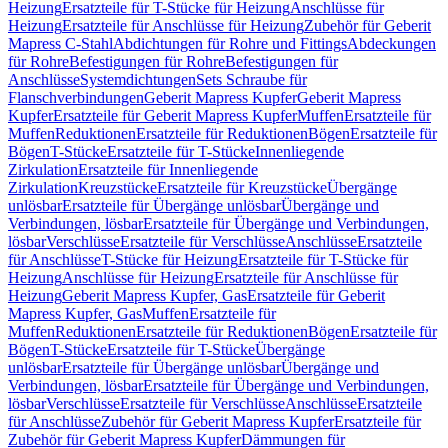
Heizung
Ersatzteile für T-Stücke für Heizung
Anschlüsse für
Heizung
Ersatzteile für Anschlüsse für Heizung
Zubehör für Geberit
Mapress C-Stahl
Abdichtungen für Rohre und Fittings
Abdeckungen
für Rohre
Befestigungen für Rohre
Befestigungen für
Anschlüsse
Systemdichtungen
Sets Schraube für
Flanschverbindungen
Geberit Mapress Kupfer
Geberit Mapress
Kupfer
Ersatzteile für Geberit Mapress Kupfer
Muffen
Ersatzteile für
Muffen
Reduktionen
Ersatzteile für Reduktionen
Bögen
Ersatzteile für
Bögen
T-Stücke
Ersatzteile für T-Stücke
Innenliegende
Zirkulation
Ersatzteile für Innenliegende
Zirkulation
Kreuzstücke
Ersatzteile für Kreuzstücke
Übergänge
unlösbar
Ersatzteile für Übergänge unlösbar
Übergänge und
Verbindungen, lösbar
Ersatzteile für Übergänge und Verbindungen,
lösbar
Verschlüsse
Ersatzteile für Verschlüsse
Anschlüsse
Ersatzteile
für Anschlüsse
T-Stücke für Heizung
Ersatzteile für T-Stücke für
Heizung
Anschlüsse für Heizung
Ersatzteile für Anschlüsse für
Heizung
Geberit Mapress Kupfer, Gas
Ersatzteile für Geberit
Mapress Kupfer, Gas
Muffen
Ersatzteile für
Muffen
Reduktionen
Ersatzteile für Reduktionen
Bögen
Ersatzteile für
Bögen
T-Stücke
Ersatzteile für T-Stücke
Übergänge
unlösbar
Ersatzteile für Übergänge unlösbar
Übergänge und
Verbindungen, lösbar
Ersatzteile für Übergänge und Verbindungen,
lösbar
Verschlüsse
Ersatzteile für Verschlüsse
Anschlüsse
Ersatzteile
für Anschlüsse
Zubehör für Geberit Mapress Kupfer
Ersatzteile für
Zubehör für Geberit Mapress Kupfer
Dämmungen für