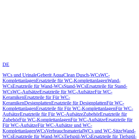
DE
WCs und Urinale
Geberit AquaClean Dusch-WCs
WC-
Komplettanlagen
Ersatzteile für WC-Komplettanlagen
Wand-
WCs
Ersatzteile für Wand-WCs
Stand-WCs
Ersatzteile für Stand-
WCs
WC-Aufsätze
Ersatzteile für WC-Aufsätze
Für WC-
Keramiken
Ersatzteile für Für WC-
Keramiken
Designplatten
Ersatzteile für Designplatten
Für WC-
Komplettanlagen
Ersatzteile für Für WC-Komplettanlagen
Für WC-
Aufsätze
Ersatzteile für Für WC-Aufsätze
Zubehör
Ersatzteile für
Zubehör
Für WC-Komplettanlagen
Für WC-Aufsätze
Ersatzteile für
Für WC-Aufsätze
Für WC-Aufsätze und WC-
Komplettanlagen
WCs
Verbrauchsmaterial
WCs und WC-Sitze
Wand-
WCs
Ersatzteile für Wand-WCs
Tiefspül-WCs
Ersatzteile für Tiefspül-