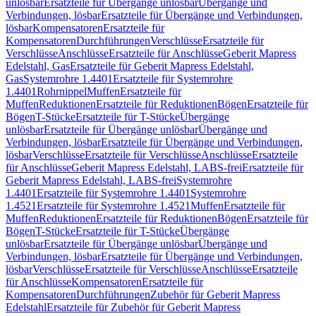
unlösbar
Ersatzteile für Übergänge unlösbar
Übergänge und
Verbindungen, lösbar
Ersatzteile für Übergänge und Verbindungen,
lösbar
Kompensatoren
Ersatzteile für
Kompensatoren
Durchführungen
Verschlüsse
Ersatzteile für
Verschlüsse
Anschlüsse
Ersatzteile für Anschlüsse
Geberit Mapress
Edelstahl, Gas
Ersatzteile für Geberit Mapress Edelstahl,
Gas
Systemrohre 1.4401
Ersatzteile für Systemrohre
1.4401
Rohrnippel
Muffen
Ersatzteile für
Muffen
Reduktionen
Ersatzteile für Reduktionen
Bögen
Ersatzteile für
Bögen
T-Stücke
Ersatzteile für T-Stücke
Übergänge
unlösbar
Ersatzteile für Übergänge unlösbar
Übergänge und
Verbindungen, lösbar
Ersatzteile für Übergänge und Verbindungen,
lösbar
Verschlüsse
Ersatzteile für Verschlüsse
Anschlüsse
Ersatzteile
für Anschlüsse
Geberit Mapress Edelstahl, LABS-frei
Ersatzteile für
Geberit Mapress Edelstahl, LABS-frei
Systemrohre
1.4401
Ersatzteile für Systemrohre 1.4401
Systemrohre
1.4521
Ersatzteile für Systemrohre 1.4521
Muffen
Ersatzteile für
Muffen
Reduktionen
Ersatzteile für Reduktionen
Bögen
Ersatzteile für
Bögen
T-Stücke
Ersatzteile für T-Stücke
Übergänge
unlösbar
Ersatzteile für Übergänge unlösbar
Übergänge und
Verbindungen, lösbar
Ersatzteile für Übergänge und Verbindungen,
lösbar
Verschlüsse
Ersatzteile für Verschlüsse
Anschlüsse
Ersatzteile
für Anschlüsse
Kompensatoren
Ersatzteile für
Kompensatoren
Durchführungen
Zubehör für Geberit Mapress
Edelstahl
Ersatzteile für Zubehör für Geberit Mapress