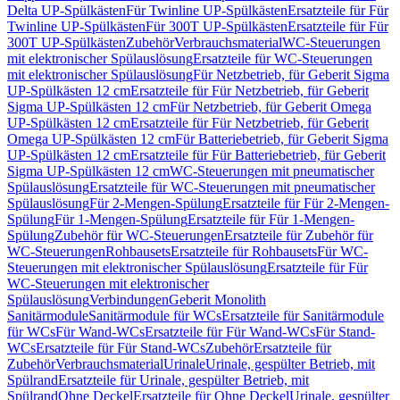
Delta UP-Spülkästen
Für Twinline UP-Spülkästen
Ersatzteile für Für
Twinline UP-Spülkästen
Für 300T UP-Spülkästen
Ersatzteile für Für
300T UP-Spülkästen
Zubehör
Verbrauchsmaterial
WC-Steuerungen
mit elektronischer Spülauslösung
Ersatzteile für WC-Steuerungen
mit elektronischer Spülauslösung
Für Netzbetrieb, für Geberit Sigma
UP-Spülkästen 12 cm
Ersatzteile für Für Netzbetrieb, für Geberit
Sigma UP-Spülkästen 12 cm
Für Netzbetrieb, für Geberit Omega
UP-Spülkästen 12 cm
Ersatzteile für Für Netzbetrieb, für Geberit
Omega UP-Spülkästen 12 cm
Für Batteriebetrieb, für Geberit Sigma
UP-Spülkästen 12 cm
Ersatzteile für Für Batteriebetrieb, für Geberit
Sigma UP-Spülkästen 12 cm
WC-Steuerungen mit pneumatischer
Spülauslösung
Ersatzteile für WC-Steuerungen mit pneumatischer
Spülauslösung
Für 2-Mengen-Spülung
Ersatzteile für Für 2-Mengen-
Spülung
Für 1-Mengen-Spülung
Ersatzteile für Für 1-Mengen-
Spülung
Zubehör für WC-Steuerungen
Ersatzteile für Zubehör für
WC-Steuerungen
Rohbausets
Ersatzteile für Rohbausets
Für WC-
Steuerungen mit elektronischer Spülauslösung
Ersatzteile für Für
WC-Steuerungen mit elektronischer
Spülauslösung
Verbindungen
Geberit Monolith
Sanitärmodule
Sanitärmodule für WCs
Ersatzteile für Sanitärmodule
für WCs
Für Wand-WCs
Ersatzteile für Für Wand-WCs
Für Stand-
WCs
Ersatzteile für Für Stand-WCs
Zubehör
Ersatzteile für
Zubehör
Verbrauchsmaterial
Urinale
Urinale, gespülter Betrieb, mit
Spülrand
Ersatzteile für Urinale, gespülter Betrieb, mit
Spülrand
Ohne Deckel
Ersatzteile für Ohne Deckel
Urinale, gespülter