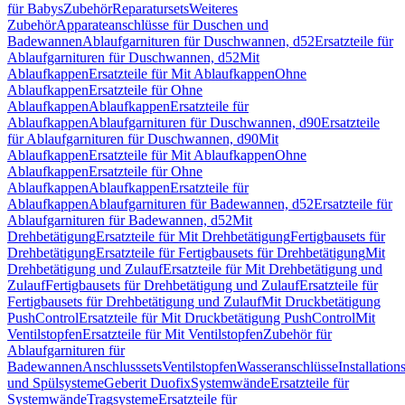
für Babys
Zubehör
Reparatursets
Weiteres
Zubehör
Apparateanschlüsse für Duschen und
Badewannen
Ablaufgarnituren für Duschwannen, d52
Ersatzteile für
Ablaufgarnituren für Duschwannen, d52
Mit
Ablaufkappen
Ersatzteile für Mit Ablaufkappen
Ohne
Ablaufkappen
Ersatzteile für Ohne
Ablaufkappen
Ablaufkappen
Ersatzteile für
Ablaufkappen
Ablaufgarnituren für Duschwannen, d90
Ersatzteile
für Ablaufgarnituren für Duschwannen, d90
Mit
Ablaufkappen
Ersatzteile für Mit Ablaufkappen
Ohne
Ablaufkappen
Ersatzteile für Ohne
Ablaufkappen
Ablaufkappen
Ersatzteile für
Ablaufkappen
Ablaufgarnituren für Badewannen, d52
Ersatzteile für
Ablaufgarnituren für Badewannen, d52
Mit
Drehbetätigung
Ersatzteile für Mit Drehbetätigung
Fertigbausets für
Drehbetätigung
Ersatzteile für Fertigbausets für Drehbetätigung
Mit
Drehbetätigung und Zulauf
Ersatzteile für Mit Drehbetätigung und
Zulauf
Fertigbausets für Drehbetätigung und Zulauf
Ersatzteile für
Fertigbausets für Drehbetätigung und Zulauf
Mit Druckbetätigung
PushControl
Ersatzteile für Mit Druckbetätigung PushControl
Mit
Ventilstopfen
Ersatzteile für Mit Ventilstopfen
Zubehör für
Ablaufgarnituren für
Badewannen
Anschlusssets
Ventilstopfen
Wasseranschlüsse
Installation
und Spülsysteme
Geberit Duofix
Systemwände
Ersatzteile für
Systemwände
Tragsysteme
Ersatzteile für