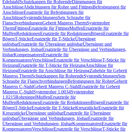
Edelstahl
Schutzkappen für Rohrende
Dämmungen für
Anschlüsse
Abdichtungen für Rohre und Fittings
Befestigungen für
Anschlüsse
Ersatzteile für Befestigungen für
Anschlüsse
Systemdichtungen
Sets Schraube für
Flanschverbindungen
Geberit Mapress Therm
Systemrohre
Therm
Fittings
Ersatzteile für Fittings
Muffen
Ersatzteile für
Muffen
Reduktionen
Ersatzteile für Reduktionen
Bögen
Ersatzteile für
Bögen
T-Stücke
Ersatzteile für T-Stücke
Übergänge
unlösbar
Ersatzteile für Übergänge unlösbar
Übergänge und
Verbindungen, lösbar
Ersatzteile für Übergänge und Verbindungen,
lösbar
Kompensatoren
Ersatzteile für
Kompensatoren
Verschlüsse
Ersatzteile für Verschlüsse
T-Stücke für
Heizung
Ersatzteile für T-Stücke für Heizung
Anschlüsse für
Heizung
Ersatzteile für Anschlüsse für Heizung
Zubehör für Geberit
Mapress Therm
Schutzkappen für Rohrende
Systemdichtungen
Sets
Schraube für Flanschverbindungen
Befestigungen für Rohre
Geberit
Mapress C-Stahl
Geberit Mapress C-Stahl
Ersatzteile für Geberit
Mapress C-Stahl
Systemrohre 1.0034
Systemrohre
1.0215
Rohrnippel
Muffen
Ersatzteile für
Muffen
Reduktionen
Ersatzteile für Reduktionen
Bögen
Ersatzteile für
Bögen
T-Stücke
Ersatzteile für T-Stücke
Kreuzstücke
Ersatzteile für
Kreuzstücke
Übergänge unlösbar
Ersatzteile für Übergänge
unlösbar
Übergänge und Verbindungen, lösbar
Ersatzteile für
Übergänge und Verbindungen, lösbar
Kompensatoren
Ersatzteile für
Kompensatoren
Verschlüsse
Ersatzteile für Verschlüsse
T-Stücke für