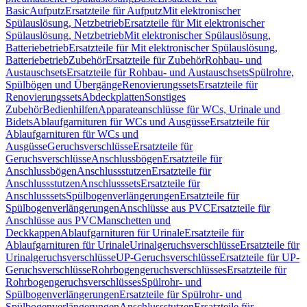
Basic
Aufputz
Ersatzteile für Aufputz
Mit elektronischer
Spülauslösung, Netzbetrieb
Ersatzteile für Mit elektronischer
Spülauslösung, Netzbetrieb
Mit elektronischer Spülauslösung,
Batteriebetrieb
Ersatzteile für Mit elektronischer Spülauslösung,
Batteriebetrieb
Zubehör
Ersatzteile für Zubehör
Rohbau- und
Austauschsets
Ersatzteile für Rohbau- und Austauschsets
Spülrohre,
Spülbögen und Übergänge
Renovierungssets
Ersatzteile für
Renovierungssets
Abdeckplatten
Sonstiges
Zubehör
Bedienhilfen
Apparateanschlüsse für WCs, Urinale und
Bidets
Ablaufgarnituren für WCs und Ausgüsse
Ersatzteile für
Ablaufgarnituren für WCs und
Ausgüsse
Geruchsverschlüsse
Ersatzteile für
Geruchsverschlüsse
Anschlussbögen
Ersatzteile für
Anschlussbögen
Anschlussstutzen
Ersatzteile für
Anschlussstutzen
Anschlusssets
Ersatzteile für
Anschlusssets
Spülbogenverlängerungen
Ersatzteile für
Spülbogenverlängerungen
Anschlüsse aus PVC
Ersatzteile für
Anschlüsse aus PVC
Manschetten und
Deckkappen
Ablaufgarnituren für Urinale
Ersatzteile für
Ablaufgarnituren für Urinale
Urinalgeruchsverschlüsse
Ersatzteile für
Urinalgeruchsverschlüsse
UP-Geruchsverschlüsse
Ersatzteile für UP-
Geruchsverschlüsse
Rohrbogengeruchsverschlüsses
Ersatzteile für
Rohrbogengeruchsverschlüsses
Spülrohr- und
Spülbogenverlängerungen
Ersatzteile für Spülrohr- und
Spülbogenverlängerungen
Anschlussstutzen
Ersatzteile für