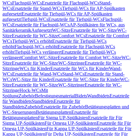
WCs
Flachspül-WCs
Ersatzteile für Flachspül-WCs
Stand-
WCs
Ersatzteile für Stand-WCs
Tiefspül-WCs für AP-Spülkasten
aufgesetzt
Ersatzteile für Tiefspül-WCs für AP-Spülkasten
aufgesetzt
Tiefspül-WCs
Ersatzteile für Tiefspül-WCs
Flachspül-
WCs
Ersatzteile für Flachspül-WCs
AP-Spülkästen für WCs, aus
Sanitärkeramik
Aufgesetzt
WC-Sitze
Ersatzteile für WC-Sitze
WC-
Sitze
Ersatzteile für WC-Sitze
Comfort WCs
Ersatzteile für Comfort
WCs
Tiefspül-WCs erhöht
Ersatzteile für Tiefspül-WCs
erhöht
Flachspül-WCs erhöht
Ersatzteile für Flachspül-WCs
erhöht
Tiefspül-WCs verlängert
Ersatzteile für Tiefspül-WCs
verlängert
Comfort WC-Sitze
Ersatzteile für Comfort WC-Sitze
WC-
Sitze
Ersatzteile für WC-Sitze
WC-Sitzringe
Ersatzteile für WC-
Sitzringe
WCs für Kinder
Ersatzteile für WCs für Kinder
Wand-
WCs
Ersatzteile für Wand-WCs
Stand-WCs
Ersatzteile für Stand-
WCs
WC-Sitze für Kinder
Ersatzteile für WC-Sitze für Kinder
WC-
Sitze
Ersatzteile für WC-Sitze
WC-Sitzringe
Ersatzteile für WC-
Sitzringe
Hock-WCs
Mit
Spülung
Zubehör
Befestigungsmaterial
Bidets
Wandbidets
Ersatzteile
für Wandbidets
Standbidets
Ersatzteile für
Standbidets
Zubehör
Ersatzteile für Zubehör
Betätigungsplatten und
WC-Steuerungen
Betätigungsplatten
Ersatzteile für
Betätigungsplatten
Für Sigma UP-Spülkästen
Ersatzteile für Für
Sigma UP-Spülkästen
Für Omega UP-Spülkästen
Ersatzteile für Für
Omega UP-Spülkästen
Für Kappa UP-Spülkästen
Ersatzteile für Für
Kappa UP-Spülkästen
Für Delta UP-Spülkästen
Ersatzteile für Für