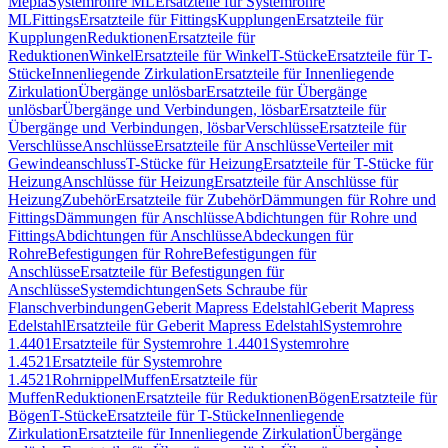
Mepla
Systemrohre ML
Ersatzteile für Systemrohre
ML
Fittings
Ersatzteile für Fittings
Kupplungen
Ersatzteile für
Kupplungen
Reduktionen
Ersatzteile für
Reduktionen
Winkel
Ersatzteile für Winkel
T-Stücke
Ersatzteile für T-
Stücke
Innenliegende Zirkulation
Ersatzteile für Innenliegende
Zirkulation
Übergänge unlösbar
Ersatzteile für Übergänge
unlösbar
Übergänge und Verbindungen, lösbar
Ersatzteile für
Übergänge und Verbindungen, lösbar
Verschlüsse
Ersatzteile für
Verschlüsse
Anschlüsse
Ersatzteile für Anschlüsse
Verteiler mit
Gewindeanschluss
T-Stücke für Heizung
Ersatzteile für T-Stücke für
Heizung
Anschlüsse für Heizung
Ersatzteile für Anschlüsse für
Heizung
Zubehör
Ersatzteile für Zubehör
Dämmungen für Rohre und
Fittings
Dämmungen für Anschlüsse
Abdichtungen für Rohre und
Fittings
Abdichtungen für Anschlüsse
Abdeckungen für
Rohre
Befestigungen für Rohre
Befestigungen für
Anschlüsse
Ersatzteile für Befestigungen für
Anschlüsse
Systemdichtungen
Sets Schraube für
Flanschverbindungen
Geberit Mapress Edelstahl
Geberit Mapress
Edelstahl
Ersatzteile für Geberit Mapress Edelstahl
Systemrohre
1.4401
Ersatzteile für Systemrohre 1.4401
Systemrohre
1.4521
Ersatzteile für Systemrohre
1.4521
Rohrnippel
Muffen
Ersatzteile für
Muffen
Reduktionen
Ersatzteile für Reduktionen
Bögen
Ersatzteile für
Bögen
T-Stücke
Ersatzteile für T-Stücke
Innenliegende
Zirkulation
Ersatzteile für Innenliegende Zirkulation
Übergänge