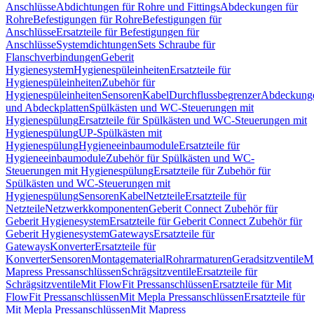
Anschlüsse
Abdichtungen für Rohre und Fittings
Abdeckungen für
Rohre
Befestigungen für Rohre
Befestigungen für
Anschlüsse
Ersatzteile für Befestigungen für
Anschlüsse
Systemdichtungen
Sets Schraube für
Flanschverbindungen
Geberit
Hygienesystem
Hygienespüleinheiten
Ersatzteile für
Hygienespüleinheiten
Zubehör für
Hygienespüleinheiten
Sensoren
Kabel
Durchflussbegrenzer
Abdeckung
und Abdeckplatten
Spülkästen und WC-Steuerungen mit
Hygienespülung
Ersatzteile für Spülkästen und WC-Steuerungen mit
Hygienespülung
UP-Spülkästen mit
Hygienespülung
Hygieneeinbaumodule
Ersatzteile für
Hygieneeinbaumodule
Zubehör für Spülkästen und WC-
Steuerungen mit Hygienespülung
Ersatzteile für Zubehör für
Spülkästen und WC-Steuerungen mit
Hygienespülung
Sensoren
Kabel
Netzteile
Ersatzteile für
Netzteile
Netzwerkkomponenten
Geberit Connect Zubehör für
Geberit Hygienesystem
Ersatzteile für Geberit Connect Zubehör für
Geberit Hygienesystem
Gateways
Ersatzteile für
Gateways
Konverter
Ersatzteile für
Konverter
Sensoren
Montagematerial
Rohrarmaturen
Geradsitzventile
Mi
Mapress Pressanschlüssen
Schrägsitzventile
Ersatzteile für
Schrägsitzventile
Mit FlowFit Pressanschlüssen
Ersatzteile für Mit
FlowFit Pressanschlüssen
Mit Mepla Pressanschlüssen
Ersatzteile für
Mit Mepla Pressanschlüssen
Mit Mapress