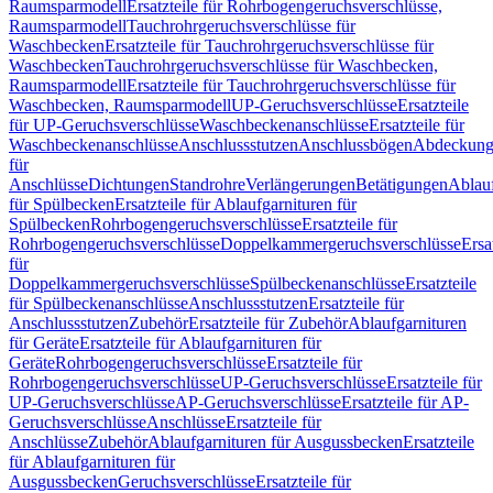
Raumsparmodell
Ersatzteile für Rohrbogengeruchsverschlüsse,
Raumsparmodell
Tauchrohrgeruchsverschlüsse für
Waschbecken
Ersatzteile für Tauchrohrgeruchsverschlüsse für
Waschbecken
Tauchrohrgeruchsverschlüsse für Waschbecken,
Raumsparmodell
Ersatzteile für Tauchrohrgeruchsverschlüsse für
Waschbecken, Raumsparmodell
UP-Geruchsverschlüsse
Ersatzteile
für UP-Geruchsverschlüsse
Waschbeckenanschlüsse
Ersatzteile für
Waschbeckenanschlüsse
Anschlussstutzen
Anschlussbögen
Abdeckung
für
Anschlüsse
Dichtungen
Standrohre
Verlängerungen
Betätigungen
Ablauf
für Spülbecken
Ersatzteile für Ablaufgarnituren für
Spülbecken
Rohrbogengeruchsverschlüsse
Ersatzteile für
Rohrbogengeruchsverschlüsse
Doppelkammergeruchsverschlüsse
Ersa
für
Doppelkammergeruchsverschlüsse
Spülbeckenanschlüsse
Ersatzteile
für Spülbeckenanschlüsse
Anschlussstutzen
Ersatzteile für
Anschlussstutzen
Zubehör
Ersatzteile für Zubehör
Ablaufgarnituren
für Geräte
Ersatzteile für Ablaufgarnituren für
Geräte
Rohrbogengeruchsverschlüsse
Ersatzteile für
Rohrbogengeruchsverschlüsse
UP-Geruchsverschlüsse
Ersatzteile für
UP-Geruchsverschlüsse
AP-Geruchsverschlüsse
Ersatzteile für AP-
Geruchsverschlüsse
Anschlüsse
Ersatzteile für
Anschlüsse
Zubehör
Ablaufgarnituren für Ausgussbecken
Ersatzteile
für Ablaufgarnituren für
Ausgussbecken
Geruchsverschlüsse
Ersatzteile für