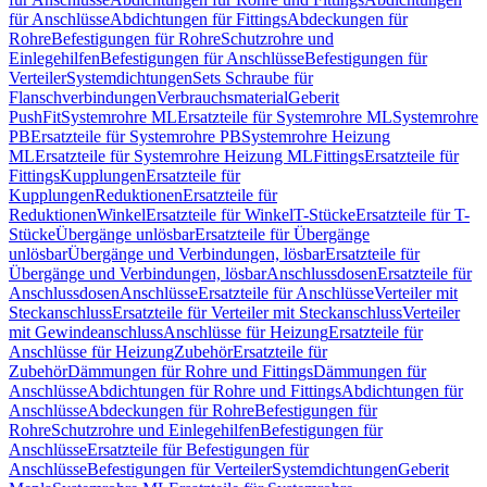
für Anschlüsse
Abdichtungen für Fittings
Abdeckungen für
Rohre
Befestigungen für Rohre
Schutzrohre und
Einlegehilfen
Befestigungen für Anschlüsse
Befestigungen für
Verteiler
Systemdichtungen
Sets Schraube für
Flanschverbindungen
Verbrauchsmaterial
Geberit
PushFit
Systemrohre ML
Ersatzteile für Systemrohre ML
Systemrohre
PB
Ersatzteile für Systemrohre PB
Systemrohre Heizung
ML
Ersatzteile für Systemrohre Heizung ML
Fittings
Ersatzteile für
Fittings
Kupplungen
Ersatzteile für
Kupplungen
Reduktionen
Ersatzteile für
Reduktionen
Winkel
Ersatzteile für Winkel
T-Stücke
Ersatzteile für T-
Stücke
Übergänge unlösbar
Ersatzteile für Übergänge
unlösbar
Übergänge und Verbindungen, lösbar
Ersatzteile für
Übergänge und Verbindungen, lösbar
Anschlussdosen
Ersatzteile für
Anschlussdosen
Anschlüsse
Ersatzteile für Anschlüsse
Verteiler mit
Steckanschluss
Ersatzteile für Verteiler mit Steckanschluss
Verteiler
mit Gewindeanschluss
Anschlüsse für Heizung
Ersatzteile für
Anschlüsse für Heizung
Zubehör
Ersatzteile für
Zubehör
Dämmungen für Rohre und Fittings
Dämmungen für
Anschlüsse
Abdichtungen für Rohre und Fittings
Abdichtungen für
Anschlüsse
Abdeckungen für Rohre
Befestigungen für
Rohre
Schutzrohre und Einlegehilfen
Befestigungen für
Anschlüsse
Ersatzteile für Befestigungen für
Anschlüsse
Befestigungen für Verteiler
Systemdichtungen
Geberit