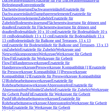
Dachwassereinläufe
Ersatzteile für Für Dachwassereinläufe
Für
Befestigung
Konventionelle
Dachentwässerung
Dachwassereinläufe
Ersatzteile für
Dachwassereinläufe
Dampfsperrenelemente
Ersatzteile für
Dampfsperrenelemente
Zubehör
Ersatzteile für
Zubehör
Bodenentwässerung
Flächenentwässerung für drinnen und
draußen
Ersatzteile für Flächenentwässerung für drinnen und
draußen
Bodenabläufe 10 x 10 cm
Ersatzteile für Bodenabläufe 10 x
10 cm
Bodenabläufe 13 x 13 cm
Ersatzteile für Bodenabläufe 13 x
13 cm
Bodeneinläufe für Balkone und Terrassen, 13 x 13
cm
Ersatzteile für Bodeneinläufe für Balkone und Terrassen, 13 x 13
cm
Zubehör
Ersatzteile für Zubehör
Werkzeuge und
Netzwerkkomponenten
Werkzeuge
Werkzeuge für Geberit
FlowFit
Ersatzteile für Werkzeuge für Geberit
FlowFit
Handpresswerkzeuge
Ersatzteile für
Handpresswerkzeuge
Presswerkzeuge Kompatibilität [1]
Ersatzteile
für Presswerkzeuge Kompatibilität [1]
Presswerkzeuge
Kompatibilität [2]
Ersatzteile für Presswerkzeuge Kompatibilität
[2]
Rohrbearbeitungswerkzeuge
Ersatzteile für
Rohrbearbeitungswerkzeuge
Abpressstopfen
Ersatzteile für
Abpressstopfen
Prüfmittel
Zubehör
Ersatzteile für Zubehör
Werkzeuge
für Geberit PushFit
Ersatzteile für Werkzeuge für Geberit
PushFit
Rohrbearbeitungswerkzeuge
Ersatzteile für
Rohrbearbeitungswerkzeuge
Abpressstopfen
Werkzeuge für Geberit
Mepla
Ersatzteile für Werkzeuge für Geberit