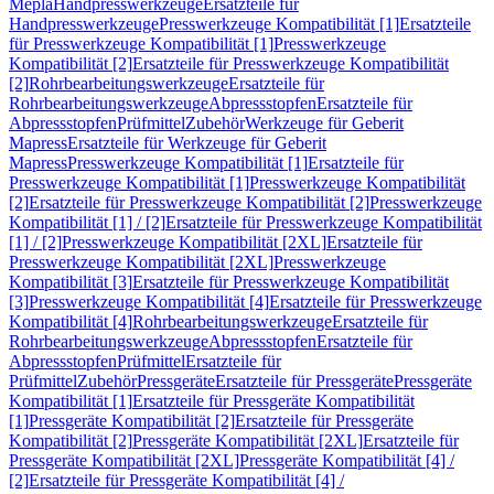
Mepla
Handpresswerkzeuge
Ersatzteile für
Handpresswerkzeuge
Presswerkzeuge Kompatibilität [1]
Ersatzteile
für Presswerkzeuge Kompatibilität [1]
Presswerkzeuge
Kompatibilität [2]
Ersatzteile für Presswerkzeuge Kompatibilität
[2]
Rohrbearbeitungswerkzeuge
Ersatzteile für
Rohrbearbeitungswerkzeuge
Abpressstopfen
Ersatzteile für
Abpressstopfen
Prüfmittel
Zubehör
Werkzeuge für Geberit
Mapress
Ersatzteile für Werkzeuge für Geberit
Mapress
Presswerkzeuge Kompatibilität [1]
Ersatzteile für
Presswerkzeuge Kompatibilität [1]
Presswerkzeuge Kompatibilität
[2]
Ersatzteile für Presswerkzeuge Kompatibilität [2]
Presswerkzeuge
Kompatibilität [1] / [2]
Ersatzteile für Presswerkzeuge Kompatibilität
[1] / [2]
Presswerkzeuge Kompatibilität [2XL]
Ersatzteile für
Presswerkzeuge Kompatibilität [2XL]
Presswerkzeuge
Kompatibilität [3]
Ersatzteile für Presswerkzeuge Kompatibilität
[3]
Presswerkzeuge Kompatibilität [4]
Ersatzteile für Presswerkzeuge
Kompatibilität [4]
Rohrbearbeitungswerkzeuge
Ersatzteile für
Rohrbearbeitungswerkzeuge
Abpressstopfen
Ersatzteile für
Abpressstopfen
Prüfmittel
Ersatzteile für
Prüfmittel
Zubehör
Pressgeräte
Ersatzteile für Pressgeräte
Pressgeräte
Kompatibilität [1]
Ersatzteile für Pressgeräte Kompatibilität
[1]
Pressgeräte Kompatibilität [2]
Ersatzteile für Pressgeräte
Kompatibilität [2]
Pressgeräte Kompatibilität [2XL]
Ersatzteile für
Pressgeräte Kompatibilität [2XL]
Pressgeräte Kompatibilität [4] /
[2]
Ersatzteile für Pressgeräte Kompatibilität [4] /