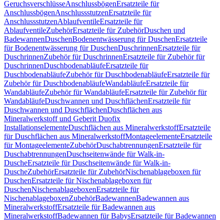
Geruchsverschlüsse
Anschlussbögen
Ersatzteile für
Anschlussbögen
Anschlussstutzen
Ersatzteile für
Anschlussstutzen
Ablaufventile
Ersatzteile für
Ablaufventile
Zubehör
Ersatzteile für Zubehör
Duschen und
Badewannen
Duschen
Bodenentwässerung für Duschen
Ersatzteile
für Bodenentwässerung für Duschen
Duschrinnen
Ersatzteile für
Duschrinnen
Zubehör für Duschrinnen
Ersatzteile für Zubehör für
Duschrinnen
Duschbodenabläufe
Ersatzteile für
Duschbodenabläufe
Zubehör für Duschbodenabläufe
Ersatzteile für
Zubehör für Duschbodenabläufe
Wandabläufe
Ersatzteile für
Wandabläufe
Zubehör für Wandabläufe
Ersatzteile für Zubehör für
Wandabläufe
Duschwannen und Duschflächen
Ersatzteile für
Duschwannen und Duschflächen
Duschflächen aus
Mineralwerkstoff und Geberit Duofix
Installationselemente
Duschflächen aus Mineralwerkstoff
Ersatzteile
für Duschflächen aus Mineralwerkstoff
Montageelemente
Ersatzteile
für Montageelemente
Zubehör
Duschabtrennungen
Ersatzteile für
Duschabtrennungen
Duschseitenwände für Walk-in-
Dusche
Ersatzteile für Duschseitenwände für Walk-in-
Dusche
Zubehör
Ersatzteile für Zubehör
Nischenablageboxen für
Duschen
Ersatzteile für Nischenablageboxen für
Duschen
Nischenablageboxen
Ersatzteile für
Nischenablageboxen
Zubehör
Badewannen
Badewannen aus
Mineralwerkstoff
Ersatzteile für Badewannen aus
Mineralwerkstoff
Badewannen für Babys
Ersatzteile für Badewannen