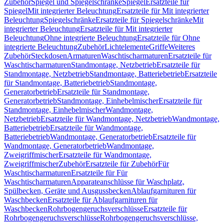
Zubehör
Spiegel und Spiegelschränke
Spiegel
Ersatzteile für
Spiegel
Mit integrierter Beleuchtung
Ersatzteile für Mit integrierter
Beleuchtung
Spiegelschränke
Ersatzteile für Spiegelschränke
Mit
integrierter Beleuchtung
Ersatzteile für Mit integrierter
Beleuchtung
Ohne integrierte Beleuchtung
Ersatzteile für Ohne
integrierte Beleuchtung
Zubehör
Lichtelemente
Griffe
Weiteres
Zubehör
Steckdosen
Armaturen
Waschtischarmaturen
Ersatzteile für
Waschtischarmaturen
Standmontage, Netzbetrieb
Ersatzteile für
Standmontage, Netzbetrieb
Standmontage, Batteriebetrieb
Ersatzteile
für Standmontage, Batteriebetrieb
Standmontage,
Generatorbetrieb
Ersatzteile für Standmontage,
Generatorbetrieb
Standmontage, Einhebelmischer
Ersatzteile für
Standmontage, Einhebelmischer
Wandmontage,
Netzbetrieb
Ersatzteile für Wandmontage, Netzbetrieb
Wandmontage,
Batteriebetrieb
Ersatzteile für Wandmontage,
Batteriebetrieb
Wandmontage, Generatorbetrieb
Ersatzteile für
Wandmontage, Generatorbetrieb
Wandmontage,
Zweigriffmischer
Ersatzteile für Wandmontage,
Zweigriffmischer
Zubehör
Ersatzteile für Zubehör
Für
Waschtischarmaturen
Ersatzteile für Für
Waschtischarmaturen
Apparateanschlüsse für Waschplatz,
Spülbecken, Geräte und Ausgussbecken
Ablaufgarnituren für
Waschbecken
Ersatzteile für Ablaufgarnituren für
Waschbecken
Rohrbogengeruchsverschlüsse
Ersatzteile für
Rohrbogengeruchsverschlüsse
Rohrbogengeruchsverschlüsse,