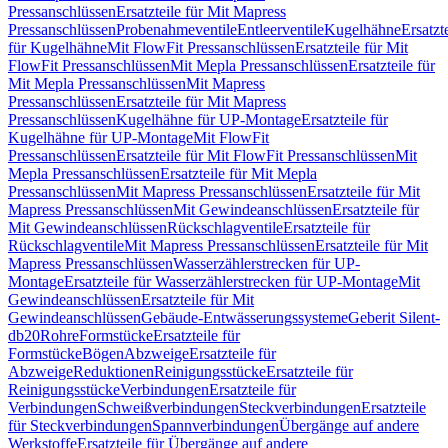
Pressanschlüssen
Ersatzteile für Mit Mapress
Pressanschlüssen
Probenahmeventile
Entleerventile
Kugelhähne
Ersatzt
für Kugelhähne
Mit FlowFit Pressanschlüssen
Ersatzteile für Mit
FlowFit Pressanschlüssen
Mit Mepla Pressanschlüssen
Ersatzteile für
Mit Mepla Pressanschlüssen
Mit Mapress
Pressanschlüssen
Ersatzteile für Mit Mapress
Pressanschlüssen
Kugelhähne für UP-Montage
Ersatzteile für
Kugelhähne für UP-Montage
Mit FlowFit
Pressanschlüssen
Ersatzteile für Mit FlowFit Pressanschlüssen
Mit
Mepla Pressanschlüssen
Ersatzteile für Mit Mepla
Pressanschlüssen
Mit Mapress Pressanschlüssen
Ersatzteile für Mit
Mapress Pressanschlüssen
Mit Gewindeanschlüssen
Ersatzteile für
Mit Gewindeanschlüssen
Rückschlagventile
Ersatzteile für
Rückschlagventile
Mit Mapress Pressanschlüssen
Ersatzteile für Mit
Mapress Pressanschlüssen
Wasserzählerstrecken für UP-
Montage
Ersatzteile für Wasserzählerstrecken für UP-Montage
Mit
Gewindeanschlüssen
Ersatzteile für Mit
Gewindeanschlüssen
Gebäude-Entwässerungssysteme
Geberit Silent-
db20
Rohre
Formstücke
Ersatzteile für
Formstücke
Bögen
Abzweige
Ersatzteile für
Abzweige
Reduktionen
Reinigungsstücke
Ersatzteile für
Reinigungsstücke
Verbindungen
Ersatzteile für
Verbindungen
Schweißverbindungen
Steckverbindungen
Ersatzteile
für Steckverbindungen
Spannverbindungen
Übergänge auf andere
Werkstoffe
Ersatzteile für Übergänge auf andere