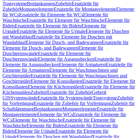
Tragsysteme
Beplankungen
Zubehör
Ersatzteile für
Zubehör
Montageelemente
Ersatzteile für Montageelemente
Elemente
für WCs
Ersatzteile für Elemente für WCs
Elemente für
Waschtische
Ersatzteile für Elemente für Waschtische
Elemente für
Bidets
Ersatzteile für Elemente für Bidets
Elemente für
Urinale
Ersatzteile für Elemente für Urinale
Elemente für Duschen
mit Wandablauf
Ersatzteile für Elemente für Duschen mit
Wandablauf
Elemente für Dusch- und Badewannen
Ersatzteile für
Elemente für Dusch- und Badewannen
Elemente für
Duschtrennwände
Ersatzteile für Elemente für
Duschtrennwände
Elemente für Ausgussbecken
Ersatzteile für
Elemente für Ausgussbecken
Elemente für Armaturen
Ersatzteile für
Elemente für Armaturen
Elemente für Waschmaschinen und
Geschirrspüler
Ersatzteile für Elemente für Waschmaschinen und
Geschirrspüler
Elemente für Konsollasten
Ersatzteile für Elemente für
Konsollasten
Elemente für Küchenspülen
Ersatzteile für Elemente für
Küchenspülen
Zubehör
Ersatzteile für Zubehör
Geberit
GIS
Systemwände
Ersatzteile für Systemwände
Tragsysteme
Zubehör
für Vorfertigung
Ersatzteile für Zubehör für Vorfertigung
Zubehör für
Schalldämmung
Beplankungen
Montageelemente
Ersatzteile für
Montageelemente
Elemente für WCs
Ersatzteile für Elemente für
WCs
Elemente für Waschtische
Ersatzteile für Elemente für
Waschtische
Elemente für Bidets
Ersatzteile für Elemente für
Bidets
Elemente für Urinale
Ersatzteile für Elemente für
Urinale
Elemente für Duschen mit Wandablauf
Ersatzteile für