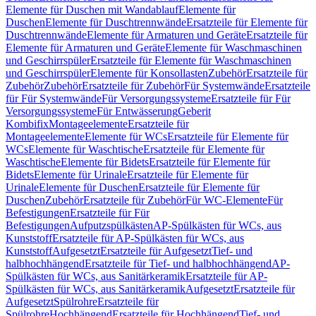
Elemente für Duschen mit Wandablauf
Elemente für
Duschen
Elemente für Duschtrennwände
Ersatzteile für Elemente für
Duschtrennwände
Elemente für Armaturen und Geräte
Ersatzteile für
Elemente für Armaturen und Geräte
Elemente für Waschmaschinen
und Geschirrspüler
Ersatzteile für Elemente für Waschmaschinen
und Geschirrspüler
Elemente für Konsollasten
Zubehör
Ersatzteile für
Zubehör
Zubehör
Ersatzteile für Zubehör
Für Systemwände
Ersatzteile
für Für Systemwände
Für Versorgungssysteme
Ersatzteile für Für
Versorgungssysteme
Für Entwässerung
Geberit
Kombifix
Montageelemente
Ersatzteile für
Montageelemente
Elemente für WCs
Ersatzteile für Elemente für
WCs
Elemente für Waschtische
Ersatzteile für Elemente für
Waschtische
Elemente für Bidets
Ersatzteile für Elemente für
Bidets
Elemente für Urinale
Ersatzteile für Elemente für
Urinale
Elemente für Duschen
Ersatzteile für Elemente für
Duschen
Zubehör
Ersatzteile für Zubehör
Für WC-Elemente
Für
Befestigungen
Ersatzteile für Für
Befestigungen
Aufputzspülkästen
AP-Spülkästen für WCs, aus
Kunststoff
Ersatzteile für AP-Spülkästen für WCs, aus
Kunststoff
Aufgesetzt
Ersatzteile für Aufgesetzt
Tief- und
halbhochhängend
Ersatzteile für Tief- und halbhochhängend
AP-
Spülkästen für WCs, aus Sanitärkeramik
Ersatzteile für AP-
Spülkästen für WCs, aus Sanitärkeramik
Aufgesetzt
Ersatzteile für
Aufgesetzt
Spülrohre
Ersatzteile für
Spülrohre
Hochhängend
Ersatzteile für Hochhängend
Tief- und