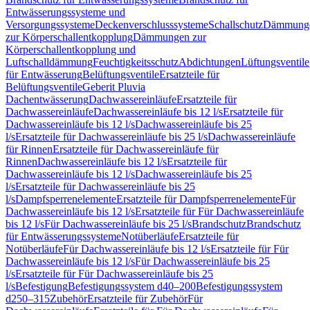
Entwässerungssysteme und
Versorgungssysteme
Deckenverschlusssysteme
Schallschutz
Dämmung
zur Körperschallentkopplung
Dämmungen zur
Körperschallentkopplung und
Luftschalldämmung
Feuchtigkeitsschutz
Abdichtungen
Lüftungsventile
für Entwässerung
Belüftungsventile
Ersatzteile für
Belüftungsventile
Geberit Pluvia
Dachentwässerung
Dachwassereinläufe
Ersatzteile für
Dachwassereinläufe
Dachwassereinläufe bis 12 l/s
Ersatzteile für
Dachwassereinläufe bis 12 l/s
Dachwassereinläufe bis 25
l/s
Ersatzteile für Dachwassereinläufe bis 25 l/s
Dachwassereinläufe
für Rinnen
Ersatzteile für Dachwassereinläufe für
Rinnen
Dachwassereinläufe bis 12 l/s
Ersatzteile für
Dachwassereinläufe bis 12 l/s
Dachwassereinläufe bis 25
l/s
Ersatzteile für Dachwassereinläufe bis 25
l/s
Dampfsperrenelemente
Ersatzteile für Dampfsperrenelemente
Für
Dachwassereinläufe bis 12 l/s
Ersatzteile für Für Dachwassereinläufe
bis 12 l/s
Für Dachwassereinläufe bis 25 l/s
Brandschutz
Brandschutz
für Entwässerungssysteme
Notüberläufe
Ersatzteile für
Notüberläufe
Für Dachwassereinläufe bis 12 l/s
Ersatzteile für Für
Dachwassereinläufe bis 12 l/s
Für Dachwassereinläufe bis 25
l/s
Ersatzteile für Für Dachwassereinläufe bis 25
l/s
Befestigung
Befestigungssystem d40–200
Befestigungssystem
d250–315
Zubehör
Ersatzteile für Zubehör
Für