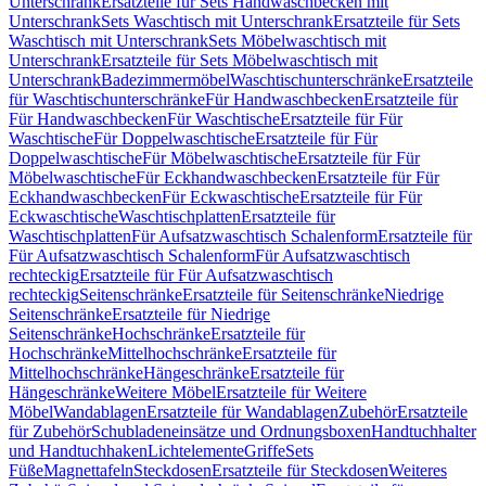
Unterschrank
Ersatzteile für Sets Handwaschbecken mit
Unterschrank
Sets Waschtisch mit Unterschrank
Ersatzteile für Sets
Waschtisch mit Unterschrank
Sets Möbelwaschtisch mit
Unterschrank
Ersatzteile für Sets Möbelwaschtisch mit
Unterschrank
Badezimmermöbel
Waschtischunterschränke
Ersatzteile
für Waschtischunterschränke
Für Handwaschbecken
Ersatzteile für
Für Handwaschbecken
Für Waschtische
Ersatzteile für Für
Waschtische
Für Doppelwaschtische
Ersatzteile für Für
Doppelwaschtische
Für Möbelwaschtische
Ersatzteile für Für
Möbelwaschtische
Für Eckhandwaschbecken
Ersatzteile für Für
Eckhandwaschbecken
Für Eckwaschtische
Ersatzteile für Für
Eckwaschtische
Waschtischplatten
Ersatzteile für
Waschtischplatten
Für Aufsatzwaschtisch Schalenform
Ersatzteile für
Für Aufsatzwaschtisch Schalenform
Für Aufsatzwaschtisch
rechteckig
Ersatzteile für Für Aufsatzwaschtisch
rechteckig
Seitenschränke
Ersatzteile für Seitenschränke
Niedrige
Seitenschränke
Ersatzteile für Niedrige
Seitenschränke
Hochschränke
Ersatzteile für
Hochschränke
Mittelhochschränke
Ersatzteile für
Mittelhochschränke
Hängeschränke
Ersatzteile für
Hängeschränke
Weitere Möbel
Ersatzteile für Weitere
Möbel
Wandablagen
Ersatzteile für Wandablagen
Zubehör
Ersatzteile
für Zubehör
Schubladeneinsätze und Ordnungsboxen
Handtuchhalter
und Handtuchhaken
Lichtelemente
Griffe
Sets
Füße
Magnettafeln
Steckdosen
Ersatzteile für Steckdosen
Weiteres