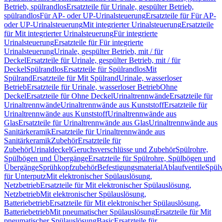
Betrieb, spülrandlos
Ersatzteile für Urinale, gespülter Betrieb,
spülrandlos
Für AP- oder UP-Urinalsteuerung
Ersatzteile für Für AP-
oder UP-Urinalsteuerung
Mit integrierter Urinalsteuerung
Ersatzteile
für Mit integrierter Urinalsteuerung
Für integrierte
Urinalsteuerung
Ersatzteile für Für integrierte
Urinalsteuerung
Urinale, gespülter Betrieb, mit / für
Deckel
Ersatzteile für Urinale, gespülter Betrieb, mit / für
Deckel
Spülrandlos
Ersatzteile für Spülrandlos
Mit
Spülrand
Ersatzteile für Mit Spülrand
Urinale, wasserloser
Betrieb
Ersatzteile für Urinale, wasserloser Betrieb
Ohne
Deckel
Ersatzteile für Ohne Deckel
Urinaltrennwände
Ersatzteile für
Urinaltrennwände
Urinaltrennwände aus Kunststoff
Ersatzteile für
Urinaltrennwände aus Kunststoff
Urinaltrennwände aus
Glas
Ersatzteile für Urinaltrennwände aus Glas
Urinaltrennwände aus
Sanitärkeramik
Ersatzteile für Urinaltrennwände aus
Sanitärkeramik
Zubehör
Ersatzteile für
Zubehör
Urinaldeckel
Geruchsverschlüsse und Zubehör
Spülrohre,
Spülbögen und Übergänge
Ersatzteile für Spülrohre, Spülbögen und
Übergänge
Sprühkopfzubehör
Befestigungsmaterial
Ablaufventile
Spülv
für Unterputz
Mit elektronischer Spülauslösung,
Netzbetrieb
Ersatzteile für Mit elektronischer Spülauslösung,
Netzbetrieb
Mit elektronischer Spülauslösung,
Batteriebetrieb
Ersatzteile für Mit elektronischer Spülauslösung,
Batteriebetrieb
Mit pneumatischer Spülauslösung
Ersatzteile für Mit
pneumatischer Spülauslösung
Basic
Ersatzteile für