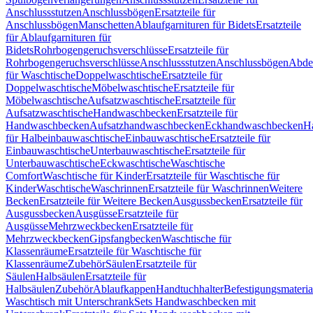
Anschlussstutzen
Anschlussbögen
Ersatzteile für
Anschlussbögen
Manschetten
Ablaufgarnituren für Bidets
Ersatzteile
für Ablaufgarnituren für
Bidets
Rohrbogengeruchsverschlüsse
Ersatzteile für
Rohrbogengeruchsverschlüsse
Anschlussstutzen
Anschlussbögen
Abde
für Waschtische
Doppelwaschtische
Ersatzteile für
Doppelwaschtische
Möbelwaschtische
Ersatzteile für
Möbelwaschtische
Aufsatzwaschtische
Ersatzteile für
Aufsatzwaschtische
Handwaschbecken
Ersatzteile für
Handwaschbecken
Aufsatzhandwaschbecken
Eckhandwaschbecken
H
für Halbeinbauwaschtische
Einbauwaschtische
Ersatzteile für
Einbauwaschtische
Unterbauwaschtische
Ersatzteile für
Unterbauwaschtische
Eckwaschtische
Waschtische
Comfort
Waschtische für Kinder
Ersatzteile für Waschtische für
Kinder
Waschtische
Waschrinnen
Ersatzteile für Waschrinnen
Weitere
Becken
Ersatzteile für Weitere Becken
Ausgussbecken
Ersatzteile für
Ausgussbecken
Ausgüsse
Ersatzteile für
Ausgüsse
Mehrzweckbecken
Ersatzteile für
Mehrzweckbecken
Gipsfangbecken
Waschtische für
Klassenräume
Ersatzteile für Waschtische für
Klassenräume
Zubehör
Säulen
Ersatzteile für
Säulen
Halbsäulen
Ersatzteile für
Halbsäulen
Zubehör
Ablaufkappen
Handtuchhalter
Befestigungsmateria
Waschtisch mit Unterschrank
Sets Handwaschbecken mit