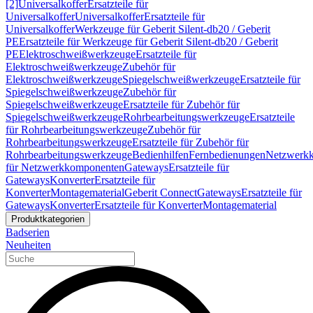
[2]
Universalkoffer
Ersatzteile für
Universalkoffer
Universalkoffer
Ersatzteile für
Universalkoffer
Werkzeuge für Geberit Silent-db20 / Geberit
PE
Ersatzteile für Werkzeuge für Geberit Silent-db20 / Geberit
PE
Elektroschweißwerkzeuge
Ersatzteile für
Elektroschweißwerkzeuge
Zubehör für
Elektroschweißwerkzeuge
Spiegelschweißwerkzeuge
Ersatzteile für
Spiegelschweißwerkzeuge
Zubehör für
Spiegelschweißwerkzeuge
Ersatzteile für Zubehör für
Spiegelschweißwerkzeuge
Rohrbearbeitungswerkzeuge
Ersatzteile
für Rohrbearbeitungswerkzeuge
Zubehör für
Rohrbearbeitungswerkzeuge
Ersatzteile für Zubehör für
Rohrbearbeitungswerkzeuge
Bedienhilfen
Fernbedienungen
Netzwerk
für Netzwerkkomponenten
Gateways
Ersatzteile für
Gateways
Konverter
Ersatzteile für
Konverter
Montagematerial
Geberit Connect
Gateways
Ersatzteile für
Gateways
Konverter
Ersatzteile für Konverter
Montagematerial
Produktkategorien
Badserien
Neuheiten