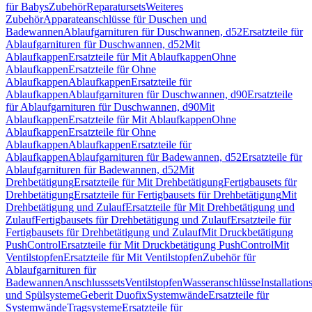
für Babys
Zubehör
Reparatursets
Weiteres
Zubehör
Apparateanschlüsse für Duschen und
Badewannen
Ablaufgarnituren für Duschwannen, d52
Ersatzteile für
Ablaufgarnituren für Duschwannen, d52
Mit
Ablaufkappen
Ersatzteile für Mit Ablaufkappen
Ohne
Ablaufkappen
Ersatzteile für Ohne
Ablaufkappen
Ablaufkappen
Ersatzteile für
Ablaufkappen
Ablaufgarnituren für Duschwannen, d90
Ersatzteile
für Ablaufgarnituren für Duschwannen, d90
Mit
Ablaufkappen
Ersatzteile für Mit Ablaufkappen
Ohne
Ablaufkappen
Ersatzteile für Ohne
Ablaufkappen
Ablaufkappen
Ersatzteile für
Ablaufkappen
Ablaufgarnituren für Badewannen, d52
Ersatzteile für
Ablaufgarnituren für Badewannen, d52
Mit
Drehbetätigung
Ersatzteile für Mit Drehbetätigung
Fertigbausets für
Drehbetätigung
Ersatzteile für Fertigbausets für Drehbetätigung
Mit
Drehbetätigung und Zulauf
Ersatzteile für Mit Drehbetätigung und
Zulauf
Fertigbausets für Drehbetätigung und Zulauf
Ersatzteile für
Fertigbausets für Drehbetätigung und Zulauf
Mit Druckbetätigung
PushControl
Ersatzteile für Mit Druckbetätigung PushControl
Mit
Ventilstopfen
Ersatzteile für Mit Ventilstopfen
Zubehör für
Ablaufgarnituren für
Badewannen
Anschlusssets
Ventilstopfen
Wasseranschlüsse
Installation
und Spülsysteme
Geberit Duofix
Systemwände
Ersatzteile für
Systemwände
Tragsysteme
Ersatzteile für