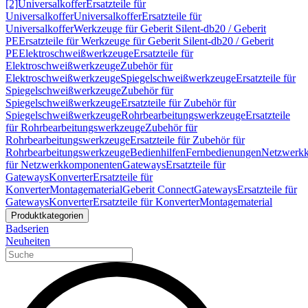
[2]
Universalkoffer
Ersatzteile für
Universalkoffer
Universalkoffer
Ersatzteile für
Universalkoffer
Werkzeuge für Geberit Silent-db20 / Geberit
PE
Ersatzteile für Werkzeuge für Geberit Silent-db20 / Geberit
PE
Elektroschweißwerkzeuge
Ersatzteile für
Elektroschweißwerkzeuge
Zubehör für
Elektroschweißwerkzeuge
Spiegelschweißwerkzeuge
Ersatzteile für
Spiegelschweißwerkzeuge
Zubehör für
Spiegelschweißwerkzeuge
Ersatzteile für Zubehör für
Spiegelschweißwerkzeuge
Rohrbearbeitungswerkzeuge
Ersatzteile
für Rohrbearbeitungswerkzeuge
Zubehör für
Rohrbearbeitungswerkzeuge
Ersatzteile für Zubehör für
Rohrbearbeitungswerkzeuge
Bedienhilfen
Fernbedienungen
Netzwerk
für Netzwerkkomponenten
Gateways
Ersatzteile für
Gateways
Konverter
Ersatzteile für
Konverter
Montagematerial
Geberit Connect
Gateways
Ersatzteile für
Gateways
Konverter
Ersatzteile für Konverter
Montagematerial
Produktkategorien
Badserien
Neuheiten