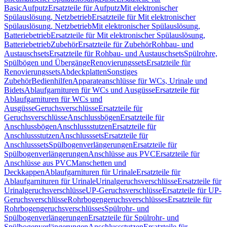
Basic
Aufputz
Ersatzteile für Aufputz
Mit elektronischer
Spülauslösung, Netzbetrieb
Ersatzteile für Mit elektronischer
Spülauslösung, Netzbetrieb
Mit elektronischer Spülauslösung,
Batteriebetrieb
Ersatzteile für Mit elektronischer Spülauslösung,
Batteriebetrieb
Zubehör
Ersatzteile für Zubehör
Rohbau- und
Austauschsets
Ersatzteile für Rohbau- und Austauschsets
Spülrohre,
Spülbögen und Übergänge
Renovierungssets
Ersatzteile für
Renovierungssets
Abdeckplatten
Sonstiges
Zubehör
Bedienhilfen
Apparateanschlüsse für WCs, Urinale und
Bidets
Ablaufgarnituren für WCs und Ausgüsse
Ersatzteile für
Ablaufgarnituren für WCs und
Ausgüsse
Geruchsverschlüsse
Ersatzteile für
Geruchsverschlüsse
Anschlussbögen
Ersatzteile für
Anschlussbögen
Anschlussstutzen
Ersatzteile für
Anschlussstutzen
Anschlusssets
Ersatzteile für
Anschlusssets
Spülbogenverlängerungen
Ersatzteile für
Spülbogenverlängerungen
Anschlüsse aus PVC
Ersatzteile für
Anschlüsse aus PVC
Manschetten und
Deckkappen
Ablaufgarnituren für Urinale
Ersatzteile für
Ablaufgarnituren für Urinale
Urinalgeruchsverschlüsse
Ersatzteile für
Urinalgeruchsverschlüsse
UP-Geruchsverschlüsse
Ersatzteile für UP-
Geruchsverschlüsse
Rohrbogengeruchsverschlüsses
Ersatzteile für
Rohrbogengeruchsverschlüsses
Spülrohr- und
Spülbogenverlängerungen
Ersatzteile für Spülrohr- und
Spülbogenverlängerungen
Anschlussstutzen
Ersatzteile für