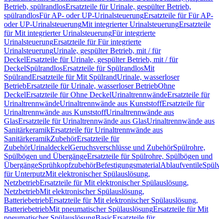
Betrieb, spülrandlos
Ersatzteile für Urinale, gespülter Betrieb,
spülrandlos
Für AP- oder UP-Urinalsteuerung
Ersatzteile für Für AP-
oder UP-Urinalsteuerung
Mit integrierter Urinalsteuerung
Ersatzteile
für Mit integrierter Urinalsteuerung
Für integrierte
Urinalsteuerung
Ersatzteile für Für integrierte
Urinalsteuerung
Urinale, gespülter Betrieb, mit / für
Deckel
Ersatzteile für Urinale, gespülter Betrieb, mit / für
Deckel
Spülrandlos
Ersatzteile für Spülrandlos
Mit
Spülrand
Ersatzteile für Mit Spülrand
Urinale, wasserloser
Betrieb
Ersatzteile für Urinale, wasserloser Betrieb
Ohne
Deckel
Ersatzteile für Ohne Deckel
Urinaltrennwände
Ersatzteile für
Urinaltrennwände
Urinaltrennwände aus Kunststoff
Ersatzteile für
Urinaltrennwände aus Kunststoff
Urinaltrennwände aus
Glas
Ersatzteile für Urinaltrennwände aus Glas
Urinaltrennwände aus
Sanitärkeramik
Ersatzteile für Urinaltrennwände aus
Sanitärkeramik
Zubehör
Ersatzteile für
Zubehör
Urinaldeckel
Geruchsverschlüsse und Zubehör
Spülrohre,
Spülbögen und Übergänge
Ersatzteile für Spülrohre, Spülbögen und
Übergänge
Sprühkopfzubehör
Befestigungsmaterial
Ablaufventile
Spülv
für Unterputz
Mit elektronischer Spülauslösung,
Netzbetrieb
Ersatzteile für Mit elektronischer Spülauslösung,
Netzbetrieb
Mit elektronischer Spülauslösung,
Batteriebetrieb
Ersatzteile für Mit elektronischer Spülauslösung,
Batteriebetrieb
Mit pneumatischer Spülauslösung
Ersatzteile für Mit
pneumatischer Spülauslösung
Basic
Ersatzteile für