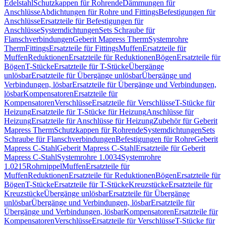
Edelstahl
Schutzkappen für Rohrende
Dämmungen für
Anschlüsse
Abdichtungen für Rohre und Fittings
Befestigungen für
Anschlüsse
Ersatzteile für Befestigungen für
Anschlüsse
Systemdichtungen
Sets Schraube für
Flanschverbindungen
Geberit Mapress Therm
Systemrohre
Therm
Fittings
Ersatzteile für Fittings
Muffen
Ersatzteile für
Muffen
Reduktionen
Ersatzteile für Reduktionen
Bögen
Ersatzteile für
Bögen
T-Stücke
Ersatzteile für T-Stücke
Übergänge
unlösbar
Ersatzteile für Übergänge unlösbar
Übergänge und
Verbindungen, lösbar
Ersatzteile für Übergänge und Verbindungen,
lösbar
Kompensatoren
Ersatzteile für
Kompensatoren
Verschlüsse
Ersatzteile für Verschlüsse
T-Stücke für
Heizung
Ersatzteile für T-Stücke für Heizung
Anschlüsse für
Heizung
Ersatzteile für Anschlüsse für Heizung
Zubehör für Geberit
Mapress Therm
Schutzkappen für Rohrende
Systemdichtungen
Sets
Schraube für Flanschverbindungen
Befestigungen für Rohre
Geberit
Mapress C-Stahl
Geberit Mapress C-Stahl
Ersatzteile für Geberit
Mapress C-Stahl
Systemrohre 1.0034
Systemrohre
1.0215
Rohrnippel
Muffen
Ersatzteile für
Muffen
Reduktionen
Ersatzteile für Reduktionen
Bögen
Ersatzteile für
Bögen
T-Stücke
Ersatzteile für T-Stücke
Kreuzstücke
Ersatzteile für
Kreuzstücke
Übergänge unlösbar
Ersatzteile für Übergänge
unlösbar
Übergänge und Verbindungen, lösbar
Ersatzteile für
Übergänge und Verbindungen, lösbar
Kompensatoren
Ersatzteile für
Kompensatoren
Verschlüsse
Ersatzteile für Verschlüsse
T-Stücke für