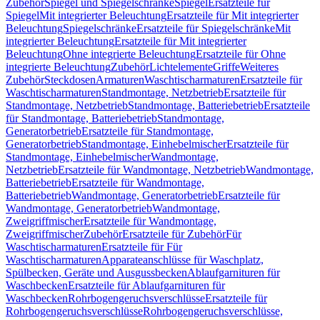
Zubehör
Spiegel und Spiegelschränke
Spiegel
Ersatzteile für
Spiegel
Mit integrierter Beleuchtung
Ersatzteile für Mit integrierter
Beleuchtung
Spiegelschränke
Ersatzteile für Spiegelschränke
Mit
integrierter Beleuchtung
Ersatzteile für Mit integrierter
Beleuchtung
Ohne integrierte Beleuchtung
Ersatzteile für Ohne
integrierte Beleuchtung
Zubehör
Lichtelemente
Griffe
Weiteres
Zubehör
Steckdosen
Armaturen
Waschtischarmaturen
Ersatzteile für
Waschtischarmaturen
Standmontage, Netzbetrieb
Ersatzteile für
Standmontage, Netzbetrieb
Standmontage, Batteriebetrieb
Ersatzteile
für Standmontage, Batteriebetrieb
Standmontage,
Generatorbetrieb
Ersatzteile für Standmontage,
Generatorbetrieb
Standmontage, Einhebelmischer
Ersatzteile für
Standmontage, Einhebelmischer
Wandmontage,
Netzbetrieb
Ersatzteile für Wandmontage, Netzbetrieb
Wandmontage,
Batteriebetrieb
Ersatzteile für Wandmontage,
Batteriebetrieb
Wandmontage, Generatorbetrieb
Ersatzteile für
Wandmontage, Generatorbetrieb
Wandmontage,
Zweigriffmischer
Ersatzteile für Wandmontage,
Zweigriffmischer
Zubehör
Ersatzteile für Zubehör
Für
Waschtischarmaturen
Ersatzteile für Für
Waschtischarmaturen
Apparateanschlüsse für Waschplatz,
Spülbecken, Geräte und Ausgussbecken
Ablaufgarnituren für
Waschbecken
Ersatzteile für Ablaufgarnituren für
Waschbecken
Rohrbogengeruchsverschlüsse
Ersatzteile für
Rohrbogengeruchsverschlüsse
Rohrbogengeruchsverschlüsse,