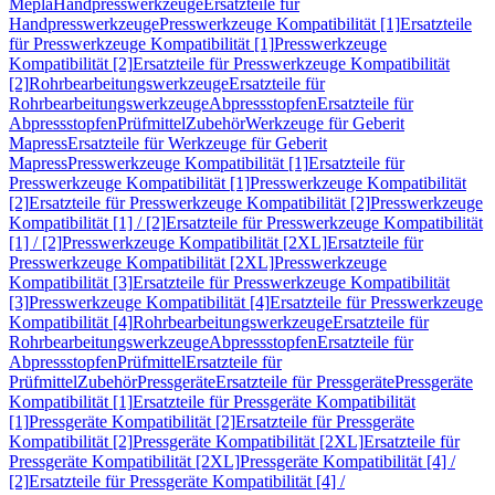
Mepla
Handpresswerkzeuge
Ersatzteile für
Handpresswerkzeuge
Presswerkzeuge Kompatibilität [1]
Ersatzteile
für Presswerkzeuge Kompatibilität [1]
Presswerkzeuge
Kompatibilität [2]
Ersatzteile für Presswerkzeuge Kompatibilität
[2]
Rohrbearbeitungswerkzeuge
Ersatzteile für
Rohrbearbeitungswerkzeuge
Abpressstopfen
Ersatzteile für
Abpressstopfen
Prüfmittel
Zubehör
Werkzeuge für Geberit
Mapress
Ersatzteile für Werkzeuge für Geberit
Mapress
Presswerkzeuge Kompatibilität [1]
Ersatzteile für
Presswerkzeuge Kompatibilität [1]
Presswerkzeuge Kompatibilität
[2]
Ersatzteile für Presswerkzeuge Kompatibilität [2]
Presswerkzeuge
Kompatibilität [1] / [2]
Ersatzteile für Presswerkzeuge Kompatibilität
[1] / [2]
Presswerkzeuge Kompatibilität [2XL]
Ersatzteile für
Presswerkzeuge Kompatibilität [2XL]
Presswerkzeuge
Kompatibilität [3]
Ersatzteile für Presswerkzeuge Kompatibilität
[3]
Presswerkzeuge Kompatibilität [4]
Ersatzteile für Presswerkzeuge
Kompatibilität [4]
Rohrbearbeitungswerkzeuge
Ersatzteile für
Rohrbearbeitungswerkzeuge
Abpressstopfen
Ersatzteile für
Abpressstopfen
Prüfmittel
Ersatzteile für
Prüfmittel
Zubehör
Pressgeräte
Ersatzteile für Pressgeräte
Pressgeräte
Kompatibilität [1]
Ersatzteile für Pressgeräte Kompatibilität
[1]
Pressgeräte Kompatibilität [2]
Ersatzteile für Pressgeräte
Kompatibilität [2]
Pressgeräte Kompatibilität [2XL]
Ersatzteile für
Pressgeräte Kompatibilität [2XL]
Pressgeräte Kompatibilität [4] /
[2]
Ersatzteile für Pressgeräte Kompatibilität [4] /