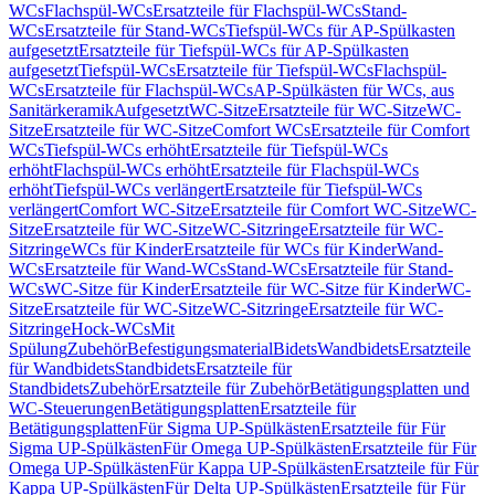
WCs
Flachspül-WCs
Ersatzteile für Flachspül-WCs
Stand-
WCs
Ersatzteile für Stand-WCs
Tiefspül-WCs für AP-Spülkasten
aufgesetzt
Ersatzteile für Tiefspül-WCs für AP-Spülkasten
aufgesetzt
Tiefspül-WCs
Ersatzteile für Tiefspül-WCs
Flachspül-
WCs
Ersatzteile für Flachspül-WCs
AP-Spülkästen für WCs, aus
Sanitärkeramik
Aufgesetzt
WC-Sitze
Ersatzteile für WC-Sitze
WC-
Sitze
Ersatzteile für WC-Sitze
Comfort WCs
Ersatzteile für Comfort
WCs
Tiefspül-WCs erhöht
Ersatzteile für Tiefspül-WCs
erhöht
Flachspül-WCs erhöht
Ersatzteile für Flachspül-WCs
erhöht
Tiefspül-WCs verlängert
Ersatzteile für Tiefspül-WCs
verlängert
Comfort WC-Sitze
Ersatzteile für Comfort WC-Sitze
WC-
Sitze
Ersatzteile für WC-Sitze
WC-Sitzringe
Ersatzteile für WC-
Sitzringe
WCs für Kinder
Ersatzteile für WCs für Kinder
Wand-
WCs
Ersatzteile für Wand-WCs
Stand-WCs
Ersatzteile für Stand-
WCs
WC-Sitze für Kinder
Ersatzteile für WC-Sitze für Kinder
WC-
Sitze
Ersatzteile für WC-Sitze
WC-Sitzringe
Ersatzteile für WC-
Sitzringe
Hock-WCs
Mit
Spülung
Zubehör
Befestigungsmaterial
Bidets
Wandbidets
Ersatzteile
für Wandbidets
Standbidets
Ersatzteile für
Standbidets
Zubehör
Ersatzteile für Zubehör
Betätigungsplatten und
WC-Steuerungen
Betätigungsplatten
Ersatzteile für
Betätigungsplatten
Für Sigma UP-Spülkästen
Ersatzteile für Für
Sigma UP-Spülkästen
Für Omega UP-Spülkästen
Ersatzteile für Für
Omega UP-Spülkästen
Für Kappa UP-Spülkästen
Ersatzteile für Für
Kappa UP-Spülkästen
Für Delta UP-Spülkästen
Ersatzteile für Für