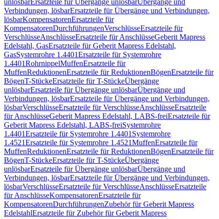
unlösbar
Ersatzteile für Übergänge unlösbar
Übergänge und
Verbindungen, lösbar
Ersatzteile für Übergänge und Verbindungen,
lösbar
Kompensatoren
Ersatzteile für
Kompensatoren
Durchführungen
Verschlüsse
Ersatzteile für
Verschlüsse
Anschlüsse
Ersatzteile für Anschlüsse
Geberit Mapress
Edelstahl, Gas
Ersatzteile für Geberit Mapress Edelstahl,
Gas
Systemrohre 1.4401
Ersatzteile für Systemrohre
1.4401
Rohrnippel
Muffen
Ersatzteile für
Muffen
Reduktionen
Ersatzteile für Reduktionen
Bögen
Ersatzteile für
Bögen
T-Stücke
Ersatzteile für T-Stücke
Übergänge
unlösbar
Ersatzteile für Übergänge unlösbar
Übergänge und
Verbindungen, lösbar
Ersatzteile für Übergänge und Verbindungen,
lösbar
Verschlüsse
Ersatzteile für Verschlüsse
Anschlüsse
Ersatzteile
für Anschlüsse
Geberit Mapress Edelstahl, LABS-frei
Ersatzteile für
Geberit Mapress Edelstahl, LABS-frei
Systemrohre
1.4401
Ersatzteile für Systemrohre 1.4401
Systemrohre
1.4521
Ersatzteile für Systemrohre 1.4521
Muffen
Ersatzteile für
Muffen
Reduktionen
Ersatzteile für Reduktionen
Bögen
Ersatzteile für
Bögen
T-Stücke
Ersatzteile für T-Stücke
Übergänge
unlösbar
Ersatzteile für Übergänge unlösbar
Übergänge und
Verbindungen, lösbar
Ersatzteile für Übergänge und Verbindungen,
lösbar
Verschlüsse
Ersatzteile für Verschlüsse
Anschlüsse
Ersatzteile
für Anschlüsse
Kompensatoren
Ersatzteile für
Kompensatoren
Durchführungen
Zubehör für Geberit Mapress
Edelstahl
Ersatzteile für Zubehör für Geberit Mapress