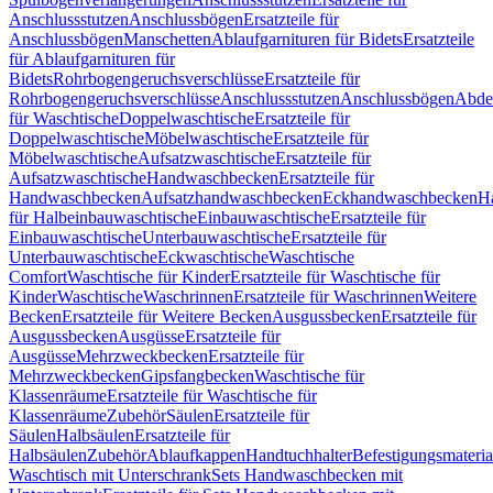
Anschlussstutzen
Anschlussbögen
Ersatzteile für
Anschlussbögen
Manschetten
Ablaufgarnituren für Bidets
Ersatzteile
für Ablaufgarnituren für
Bidets
Rohrbogengeruchsverschlüsse
Ersatzteile für
Rohrbogengeruchsverschlüsse
Anschlussstutzen
Anschlussbögen
Abde
für Waschtische
Doppelwaschtische
Ersatzteile für
Doppelwaschtische
Möbelwaschtische
Ersatzteile für
Möbelwaschtische
Aufsatzwaschtische
Ersatzteile für
Aufsatzwaschtische
Handwaschbecken
Ersatzteile für
Handwaschbecken
Aufsatzhandwaschbecken
Eckhandwaschbecken
H
für Halbeinbauwaschtische
Einbauwaschtische
Ersatzteile für
Einbauwaschtische
Unterbauwaschtische
Ersatzteile für
Unterbauwaschtische
Eckwaschtische
Waschtische
Comfort
Waschtische für Kinder
Ersatzteile für Waschtische für
Kinder
Waschtische
Waschrinnen
Ersatzteile für Waschrinnen
Weitere
Becken
Ersatzteile für Weitere Becken
Ausgussbecken
Ersatzteile für
Ausgussbecken
Ausgüsse
Ersatzteile für
Ausgüsse
Mehrzweckbecken
Ersatzteile für
Mehrzweckbecken
Gipsfangbecken
Waschtische für
Klassenräume
Ersatzteile für Waschtische für
Klassenräume
Zubehör
Säulen
Ersatzteile für
Säulen
Halbsäulen
Ersatzteile für
Halbsäulen
Zubehör
Ablaufkappen
Handtuchhalter
Befestigungsmateria
Waschtisch mit Unterschrank
Sets Handwaschbecken mit