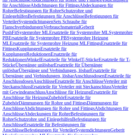
für Anschlüsse
Abdichtungen für Fittings
Abdeckungen für
Rohre
Befestigungen für Rohre
Schutzrohre und
Einlegehilfen
Befestigungen für Anschlüsse
Befestigungen für
Verteiler
Systemdichtungen
Sets Schraube für
Flanschverbindungen
Verbrauchsmaterial
Geberit
PushFit
Systemrohre ML
Ersatzteile für Systemrohre ML
Systemrohre
PB
Ersatzteile für Systemrohre PB
Systemrohre Heizung
ML
Ersatzteile für Systemrohre Heizung ML
Fittings
Ersatzteile für
Fittings
Kupplungen
Ersatzteile für
Kupplungen
Reduktionen
Ersatzteile für
Reduktionen
Winkel
Ersatzteile für Winkel
T-Stücke
Ersatzteile für T-
Stücke
Übergänge unlösbar
Ersatzteile für Übergänge
unlösbar
Übergänge und Verbindungen, lösbar
Ersatzteile für
Übergänge und Verbindungen, lösbar
Anschlussdosen
Ersatzteile für
Anschlussdosen
Anschlüsse
Ersatzteile für Anschlüsse
Verteiler mit
Steckanschluss
Ersatzteile für Verteiler mit Steckanschluss
Verteiler
mit Gewindeanschluss
Anschlüsse für Heizung
Ersatzteile für
Anschlüsse für Heizung
Zubehör
Ersatzteile für
Zubehör
Dämmungen für Rohre und Fittings
Dämmungen für
Anschlüsse
Abdichtungen für Rohre und Fittings
Abdichtungen für
Anschlüsse
Abdeckungen für Rohre
Befestigungen für
Rohre
Schutzrohre und Einlegehilfen
Befestigungen für
Anschlüsse
Ersatzteile für Befestigungen für
Anschlüsse
Befestigungen für Verteiler
Systemdichtungen
Geberit