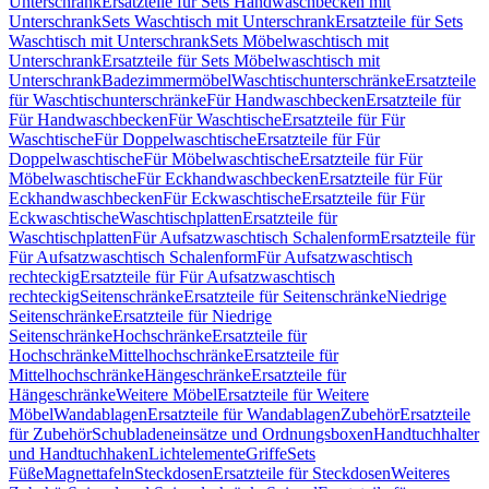
Unterschrank
Ersatzteile für Sets Handwaschbecken mit
Unterschrank
Sets Waschtisch mit Unterschrank
Ersatzteile für Sets
Waschtisch mit Unterschrank
Sets Möbelwaschtisch mit
Unterschrank
Ersatzteile für Sets Möbelwaschtisch mit
Unterschrank
Badezimmermöbel
Waschtischunterschränke
Ersatzteile
für Waschtischunterschränke
Für Handwaschbecken
Ersatzteile für
Für Handwaschbecken
Für Waschtische
Ersatzteile für Für
Waschtische
Für Doppelwaschtische
Ersatzteile für Für
Doppelwaschtische
Für Möbelwaschtische
Ersatzteile für Für
Möbelwaschtische
Für Eckhandwaschbecken
Ersatzteile für Für
Eckhandwaschbecken
Für Eckwaschtische
Ersatzteile für Für
Eckwaschtische
Waschtischplatten
Ersatzteile für
Waschtischplatten
Für Aufsatzwaschtisch Schalenform
Ersatzteile für
Für Aufsatzwaschtisch Schalenform
Für Aufsatzwaschtisch
rechteckig
Ersatzteile für Für Aufsatzwaschtisch
rechteckig
Seitenschränke
Ersatzteile für Seitenschränke
Niedrige
Seitenschränke
Ersatzteile für Niedrige
Seitenschränke
Hochschränke
Ersatzteile für
Hochschränke
Mittelhochschränke
Ersatzteile für
Mittelhochschränke
Hängeschränke
Ersatzteile für
Hängeschränke
Weitere Möbel
Ersatzteile für Weitere
Möbel
Wandablagen
Ersatzteile für Wandablagen
Zubehör
Ersatzteile
für Zubehör
Schubladeneinsätze und Ordnungsboxen
Handtuchhalter
und Handtuchhaken
Lichtelemente
Griffe
Sets
Füße
Magnettafeln
Steckdosen
Ersatzteile für Steckdosen
Weiteres