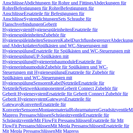
Anschlüsse
Abdichtungen für Rohre und Fittings
Abdeckungen für
Rohre
Befestigungen für Rohre
Befestigungen für
Anschlüsse
Ersatzteile für Befestigungen für
Anschlüsse
Systemdichtungen
Sets Schraube für
Flanschverbindungen
Geberit
Hygienesystem
Hygienespüleinheiten
Ersatzteile für
Hygienespüleinheiten
Zubehör für
Hygienespüleinheiten
Sensoren
Kabel
Durchflussbegrenzer
Abdeckung
und Abdeckplatten
Spülkästen und WC-Steuerungen mit
Hygienespülung
Ersatzteile für Spülkästen und WC-Steuerungen mit
Hygienespülung
UP-Spülkästen mit
Hygienespülung
Hygieneeinbaumodule
Ersatzteile für
Hygieneeinbaumodule
Zubehör für Spülkästen und WC-
Steuerungen mit Hygienespülung
Ersatzteile für Zubehör für
Spülkästen und WC-Steuerungen mit
Hygienespülung
Sensoren
Kabel
Netzteile
Ersatzteile für
Netzteile
Netzwerkkomponenten
Geberit Connect Zubehör für
Geberit Hygienesystem
Ersatzteile für Geberit Connect Zubehör für
Geberit Hygienesystem
Gateways
Ersatzteile für
Gateways
Konverter
Ersatzteile für
Konverter
Sensoren
Montagematerial
Rohrarmaturen
Geradsitzventile
Mi
Mapress Pressanschlüssen
Schrägsitzventile
Ersatzteile für
Schrägsitzventile
Mit FlowFit Pressanschlüssen
Ersatzteile für Mit
FlowFit Pressanschlüssen
Mit Mepla Pressanschlüssen
Ersatzteile für
Mit Mepla Pressanschlüssen
Mit Mapress