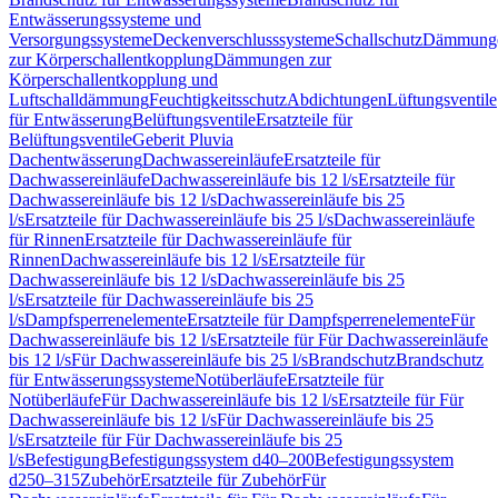
Entwässerungssysteme und
Versorgungssysteme
Deckenverschlusssysteme
Schallschutz
Dämmung
zur Körperschallentkopplung
Dämmungen zur
Körperschallentkopplung und
Luftschalldämmung
Feuchtigkeitsschutz
Abdichtungen
Lüftungsventile
für Entwässerung
Belüftungsventile
Ersatzteile für
Belüftungsventile
Geberit Pluvia
Dachentwässerung
Dachwassereinläufe
Ersatzteile für
Dachwassereinläufe
Dachwassereinläufe bis 12 l/s
Ersatzteile für
Dachwassereinläufe bis 12 l/s
Dachwassereinläufe bis 25
l/s
Ersatzteile für Dachwassereinläufe bis 25 l/s
Dachwassereinläufe
für Rinnen
Ersatzteile für Dachwassereinläufe für
Rinnen
Dachwassereinläufe bis 12 l/s
Ersatzteile für
Dachwassereinläufe bis 12 l/s
Dachwassereinläufe bis 25
l/s
Ersatzteile für Dachwassereinläufe bis 25
l/s
Dampfsperrenelemente
Ersatzteile für Dampfsperrenelemente
Für
Dachwassereinläufe bis 12 l/s
Ersatzteile für Für Dachwassereinläufe
bis 12 l/s
Für Dachwassereinläufe bis 25 l/s
Brandschutz
Brandschutz
für Entwässerungssysteme
Notüberläufe
Ersatzteile für
Notüberläufe
Für Dachwassereinläufe bis 12 l/s
Ersatzteile für Für
Dachwassereinläufe bis 12 l/s
Für Dachwassereinläufe bis 25
l/s
Ersatzteile für Für Dachwassereinläufe bis 25
l/s
Befestigung
Befestigungssystem d40–200
Befestigungssystem
d250–315
Zubehör
Ersatzteile für Zubehör
Für