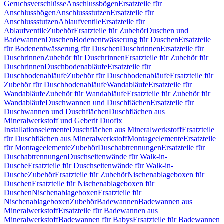
Geruchsverschlüsse
Anschlussbögen
Ersatzteile für
Anschlussbögen
Anschlussstutzen
Ersatzteile für
Anschlussstutzen
Ablaufventile
Ersatzteile für
Ablaufventile
Zubehör
Ersatzteile für Zubehör
Duschen und
Badewannen
Duschen
Bodenentwässerung für Duschen
Ersatzteile
für Bodenentwässerung für Duschen
Duschrinnen
Ersatzteile für
Duschrinnen
Zubehör für Duschrinnen
Ersatzteile für Zubehör für
Duschrinnen
Duschbodenabläufe
Ersatzteile für
Duschbodenabläufe
Zubehör für Duschbodenabläufe
Ersatzteile für
Zubehör für Duschbodenabläufe
Wandabläufe
Ersatzteile für
Wandabläufe
Zubehör für Wandabläufe
Ersatzteile für Zubehör für
Wandabläufe
Duschwannen und Duschflächen
Ersatzteile für
Duschwannen und Duschflächen
Duschflächen aus
Mineralwerkstoff und Geberit Duofix
Installationselemente
Duschflächen aus Mineralwerkstoff
Ersatzteile
für Duschflächen aus Mineralwerkstoff
Montageelemente
Ersatzteile
für Montageelemente
Zubehör
Duschabtrennungen
Ersatzteile für
Duschabtrennungen
Duschseitenwände für Walk-in-
Dusche
Ersatzteile für Duschseitenwände für Walk-in-
Dusche
Zubehör
Ersatzteile für Zubehör
Nischenablageboxen für
Duschen
Ersatzteile für Nischenablageboxen für
Duschen
Nischenablageboxen
Ersatzteile für
Nischenablageboxen
Zubehör
Badewannen
Badewannen aus
Mineralwerkstoff
Ersatzteile für Badewannen aus
Mineralwerkstoff
Badewannen für Babys
Ersatzteile für Badewannen