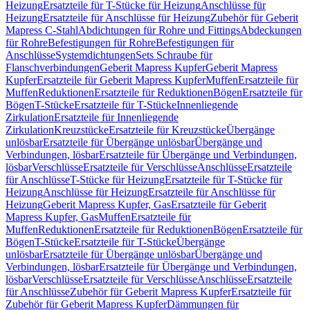
Heizung
Ersatzteile für T-Stücke für Heizung
Anschlüsse für
Heizung
Ersatzteile für Anschlüsse für Heizung
Zubehör für Geberit
Mapress C-Stahl
Abdichtungen für Rohre und Fittings
Abdeckungen
für Rohre
Befestigungen für Rohre
Befestigungen für
Anschlüsse
Systemdichtungen
Sets Schraube für
Flanschverbindungen
Geberit Mapress Kupfer
Geberit Mapress
Kupfer
Ersatzteile für Geberit Mapress Kupfer
Muffen
Ersatzteile für
Muffen
Reduktionen
Ersatzteile für Reduktionen
Bögen
Ersatzteile für
Bögen
T-Stücke
Ersatzteile für T-Stücke
Innenliegende
Zirkulation
Ersatzteile für Innenliegende
Zirkulation
Kreuzstücke
Ersatzteile für Kreuzstücke
Übergänge
unlösbar
Ersatzteile für Übergänge unlösbar
Übergänge und
Verbindungen, lösbar
Ersatzteile für Übergänge und Verbindungen,
lösbar
Verschlüsse
Ersatzteile für Verschlüsse
Anschlüsse
Ersatzteile
für Anschlüsse
T-Stücke für Heizung
Ersatzteile für T-Stücke für
Heizung
Anschlüsse für Heizung
Ersatzteile für Anschlüsse für
Heizung
Geberit Mapress Kupfer, Gas
Ersatzteile für Geberit
Mapress Kupfer, Gas
Muffen
Ersatzteile für
Muffen
Reduktionen
Ersatzteile für Reduktionen
Bögen
Ersatzteile für
Bögen
T-Stücke
Ersatzteile für T-Stücke
Übergänge
unlösbar
Ersatzteile für Übergänge unlösbar
Übergänge und
Verbindungen, lösbar
Ersatzteile für Übergänge und Verbindungen,
lösbar
Verschlüsse
Ersatzteile für Verschlüsse
Anschlüsse
Ersatzteile
für Anschlüsse
Zubehör für Geberit Mapress Kupfer
Ersatzteile für
Zubehör für Geberit Mapress Kupfer
Dämmungen für