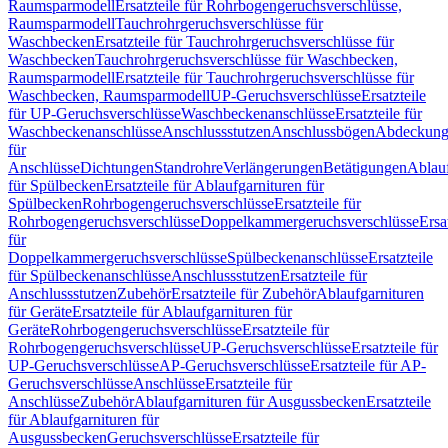
Raumsparmodell
Ersatzteile für Rohrbogengeruchsverschlüsse,
Raumsparmodell
Tauchrohrgeruchsverschlüsse für
Waschbecken
Ersatzteile für Tauchrohrgeruchsverschlüsse für
Waschbecken
Tauchrohrgeruchsverschlüsse für Waschbecken,
Raumsparmodell
Ersatzteile für Tauchrohrgeruchsverschlüsse für
Waschbecken, Raumsparmodell
UP-Geruchsverschlüsse
Ersatzteile
für UP-Geruchsverschlüsse
Waschbeckenanschlüsse
Ersatzteile für
Waschbeckenanschlüsse
Anschlussstutzen
Anschlussbögen
Abdeckung
für
Anschlüsse
Dichtungen
Standrohre
Verlängerungen
Betätigungen
Ablauf
für Spülbecken
Ersatzteile für Ablaufgarnituren für
Spülbecken
Rohrbogengeruchsverschlüsse
Ersatzteile für
Rohrbogengeruchsverschlüsse
Doppelkammergeruchsverschlüsse
Ersa
für
Doppelkammergeruchsverschlüsse
Spülbeckenanschlüsse
Ersatzteile
für Spülbeckenanschlüsse
Anschlussstutzen
Ersatzteile für
Anschlussstutzen
Zubehör
Ersatzteile für Zubehör
Ablaufgarnituren
für Geräte
Ersatzteile für Ablaufgarnituren für
Geräte
Rohrbogengeruchsverschlüsse
Ersatzteile für
Rohrbogengeruchsverschlüsse
UP-Geruchsverschlüsse
Ersatzteile für
UP-Geruchsverschlüsse
AP-Geruchsverschlüsse
Ersatzteile für AP-
Geruchsverschlüsse
Anschlüsse
Ersatzteile für
Anschlüsse
Zubehör
Ablaufgarnituren für Ausgussbecken
Ersatzteile
für Ablaufgarnituren für
Ausgussbecken
Geruchsverschlüsse
Ersatzteile für