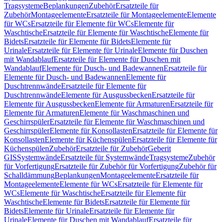
Tragsysteme
Beplankungen
Zubehör
Ersatzteile für
Zubehör
Montageelemente
Ersatzteile für Montageelemente
Elemente
für WCs
Ersatzteile für Elemente für WCs
Elemente für
Waschtische
Ersatzteile für Elemente für Waschtische
Elemente für
Bidets
Ersatzteile für Elemente für Bidets
Elemente für
Urinale
Ersatzteile für Elemente für Urinale
Elemente für Duschen
mit Wandablauf
Ersatzteile für Elemente für Duschen mit
Wandablauf
Elemente für Dusch- und Badewannen
Ersatzteile für
Elemente für Dusch- und Badewannen
Elemente für
Duschtrennwände
Ersatzteile für Elemente für
Duschtrennwände
Elemente für Ausgussbecken
Ersatzteile für
Elemente für Ausgussbecken
Elemente für Armaturen
Ersatzteile für
Elemente für Armaturen
Elemente für Waschmaschinen und
Geschirrspüler
Ersatzteile für Elemente für Waschmaschinen und
Geschirrspüler
Elemente für Konsollasten
Ersatzteile für Elemente für
Konsollasten
Elemente für Küchenspülen
Ersatzteile für Elemente für
Küchenspülen
Zubehör
Ersatzteile für Zubehör
Geberit
GIS
Systemwände
Ersatzteile für Systemwände
Tragsysteme
Zubehör
für Vorfertigung
Ersatzteile für Zubehör für Vorfertigung
Zubehör für
Schalldämmung
Beplankungen
Montageelemente
Ersatzteile für
Montageelemente
Elemente für WCs
Ersatzteile für Elemente für
WCs
Elemente für Waschtische
Ersatzteile für Elemente für
Waschtische
Elemente für Bidets
Ersatzteile für Elemente für
Bidets
Elemente für Urinale
Ersatzteile für Elemente für
Urinale
Elemente für Duschen mit Wandablauf
Ersatzteile für