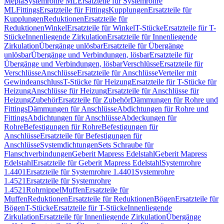
Mepla
Systemrohre ML
Ersatzteile für Systemrohre
ML
Fittings
Ersatzteile für Fittings
Kupplungen
Ersatzteile für
Kupplungen
Reduktionen
Ersatzteile für
Reduktionen
Winkel
Ersatzteile für Winkel
T-Stücke
Ersatzteile für T-
Stücke
Innenliegende Zirkulation
Ersatzteile für Innenliegende
Zirkulation
Übergänge unlösbar
Ersatzteile für Übergänge
unlösbar
Übergänge und Verbindungen, lösbar
Ersatzteile für
Übergänge und Verbindungen, lösbar
Verschlüsse
Ersatzteile für
Verschlüsse
Anschlüsse
Ersatzteile für Anschlüsse
Verteiler mit
Gewindeanschluss
T-Stücke für Heizung
Ersatzteile für T-Stücke für
Heizung
Anschlüsse für Heizung
Ersatzteile für Anschlüsse für
Heizung
Zubehör
Ersatzteile für Zubehör
Dämmungen für Rohre und
Fittings
Dämmungen für Anschlüsse
Abdichtungen für Rohre und
Fittings
Abdichtungen für Anschlüsse
Abdeckungen für
Rohre
Befestigungen für Rohre
Befestigungen für
Anschlüsse
Ersatzteile für Befestigungen für
Anschlüsse
Systemdichtungen
Sets Schraube für
Flanschverbindungen
Geberit Mapress Edelstahl
Geberit Mapress
Edelstahl
Ersatzteile für Geberit Mapress Edelstahl
Systemrohre
1.4401
Ersatzteile für Systemrohre 1.4401
Systemrohre
1.4521
Ersatzteile für Systemrohre
1.4521
Rohrnippel
Muffen
Ersatzteile für
Muffen
Reduktionen
Ersatzteile für Reduktionen
Bögen
Ersatzteile für
Bögen
T-Stücke
Ersatzteile für T-Stücke
Innenliegende
Zirkulation
Ersatzteile für Innenliegende Zirkulation
Übergänge