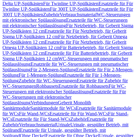
Delta UP-Spülkästen
Für Twinline UP-Spülkästen
Ersatzteile für Für
Twinline UP-Spülkästen
Für 300T UP-Spülkästen
Ersatzteile für Für
300T UP-Spülkästen
Zubehör
Verbrauchsmaterial
WC-Steuerungen
mit elektronischer Spülauslösung
Ersatzteile für WC-Steuerungen
mit elektronischer Spülauslösung
Für Netzbetrieb, für Geberit Sigma
UP-Spülkästen 12 cm
Ersatzteile für Für Netzbetrieb, für Geberit
Sigma UP-Spülkästen 12 cm
Für Netzbetrieb, für Geberit Omega
UP-Spülkästen 12 cm
Ersatzteile für Für Netzbetrieb, für Geberit
Omega UP-Spülkästen 12 cm
Für Batteriebetrieb, für Geberit Sigma
UP-Spülkästen 12 cm
Ersatzteile für Für Batteriebetrieb, für Geberit
Sigma UP-Spülkästen 12 cm
WC-Steuerungen mit pneumatischer
Spülauslösung
Ersatzteile für WC-Steuerungen mit pneumatischer
Spülauslösung
Für 2-Mengen-Spülung
Ersatzteile für Für 2-Mengen-
Spülung
Für 1-Mengen-Spülung
Ersatzteile für Für 1-Mengen-
Spülung
Zubehör für WC-Steuerungen
Ersatzteile für Zubehör für
WC-Steuerungen
Rohbausets
Ersatzteile für Rohbausets
Für WC-
Steuerungen mit elektronischer Spülauslösung
Ersatzteile für Für
WC-Steuerungen mit elektronischer
Spülauslösung
Verbindungen
Geberit Monolith
Sanitärmodule
Sanitärmodule für WCs
Ersatzteile für Sanitärmodule
für WCs
Für Wand-WCs
Ersatzteile für Für Wand-WCs
Für Stand-
WCs
Ersatzteile für Für Stand-WCs
Zubehör
Ersatzteile für
Zubehör
Verbrauchsmaterial
Urinale
Urinale, gespülter Betrieb, mit
Spülrand
Ersatzteile für Urinale, gespülter Betrieb, mit
Spülrand
Ohne Deckel
Ersatzteile für Ohne Deckel
Urinale, gespülter