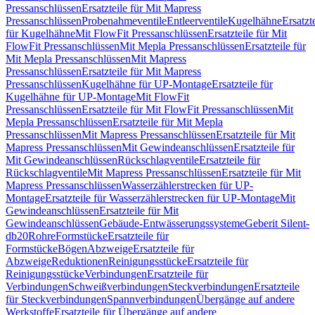
Pressanschlüssen
Ersatzteile für Mit Mapress
Pressanschlüssen
Probenahmeventile
Entleerventile
Kugelhähne
Ersatzt
für Kugelhähne
Mit FlowFit Pressanschlüssen
Ersatzteile für Mit
FlowFit Pressanschlüssen
Mit Mepla Pressanschlüssen
Ersatzteile für
Mit Mepla Pressanschlüssen
Mit Mapress
Pressanschlüssen
Ersatzteile für Mit Mapress
Pressanschlüssen
Kugelhähne für UP-Montage
Ersatzteile für
Kugelhähne für UP-Montage
Mit FlowFit
Pressanschlüssen
Ersatzteile für Mit FlowFit Pressanschlüssen
Mit
Mepla Pressanschlüssen
Ersatzteile für Mit Mepla
Pressanschlüssen
Mit Mapress Pressanschlüssen
Ersatzteile für Mit
Mapress Pressanschlüssen
Mit Gewindeanschlüssen
Ersatzteile für
Mit Gewindeanschlüssen
Rückschlagventile
Ersatzteile für
Rückschlagventile
Mit Mapress Pressanschlüssen
Ersatzteile für Mit
Mapress Pressanschlüssen
Wasserzählerstrecken für UP-
Montage
Ersatzteile für Wasserzählerstrecken für UP-Montage
Mit
Gewindeanschlüssen
Ersatzteile für Mit
Gewindeanschlüssen
Gebäude-Entwässerungssysteme
Geberit Silent-
db20
Rohre
Formstücke
Ersatzteile für
Formstücke
Bögen
Abzweige
Ersatzteile für
Abzweige
Reduktionen
Reinigungsstücke
Ersatzteile für
Reinigungsstücke
Verbindungen
Ersatzteile für
Verbindungen
Schweißverbindungen
Steckverbindungen
Ersatzteile
für Steckverbindungen
Spannverbindungen
Übergänge auf andere
Werkstoffe
Ersatzteile für Übergänge auf andere