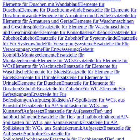
Elemente für Duschen mit Wandablauf
Elemente für
Duschen
Elemente für Duschtrennwände
Ersatzteile für Elemente für
Duschtrennwände
Elemente für Armaturen und Geräte
Ersatzteile für
Elemente für Armaturen und Geräte
Elemente für Waschmaschinen
und Geschirrspüler
Ersatzteile für Elemente für Waschmaschinen
und Geschirrspüler
Elemente für Konsollasten
Zubehör
Ersatzteile für
Zubehör
Zubehör
Ersatzteile für Zubehör
Für Systemwände
Ersatzteile
für Für Systemwände
Für Versorgungssysteme
Ersatzteile für Für
Versorgungssysteme
Für Entwässerung
Geberit
Kombifix
Montageelemente
Ersatzteile für
Montageelemente
Elemente für WCs
Ersatzteile für Elemente für
WCs
Elemente für Waschtische
Ersatzteile für Elemente für
Waschtische
Elemente für Bidets
Ersatzteile für Elemente für
Bidets
Elemente für Urinale
Ersatzteile für Elemente für
Urinale
Elemente für Duschen
Ersatzteile für Elemente für
Duschen
Zubehör
Ersatzteile für Zubehör
Für WC-Elemente
Für
Befestigungen
Ersatzteile für Für
Befestigungen
Aufputzspülkästen
AP-Spülkästen für WCs, aus
Kunststoff
Ersatzteile für AP-Spülkästen für WCs, aus
Kunststoff
Aufgesetzt
Ersatzteile für Aufgesetzt
Tief- und
halbhochhängend
Ersatzteile für Tief- und halbhochhängend
AP-
Spülkästen für WCs, aus Sanitärkeramik
Ersatzteile für AP-
Spülkästen für WCs, aus Sanitärkeramik
Aufgesetzt
Ersatzteile für
Aufgesetzt
Spülrohre
Ersatzteile für
Spülrohre
Hochhängend
Ersatzteile für Hochhängend
Tief- und