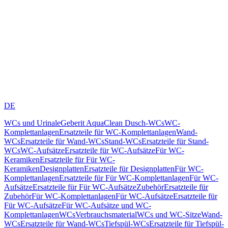
DE
WCs und Urinale
Geberit AquaClean Dusch-WCs
WC-
Komplettanlagen
Ersatzteile für WC-Komplettanlagen
Wand-
WCs
Ersatzteile für Wand-WCs
Stand-WCs
Ersatzteile für Stand-
WCs
WC-Aufsätze
Ersatzteile für WC-Aufsätze
Für WC-
Keramiken
Ersatzteile für Für WC-
Keramiken
Designplatten
Ersatzteile für Designplatten
Für WC-
Komplettanlagen
Ersatzteile für Für WC-Komplettanlagen
Für WC-
Aufsätze
Ersatzteile für Für WC-Aufsätze
Zubehör
Ersatzteile für
Zubehör
Für WC-Komplettanlagen
Für WC-Aufsätze
Ersatzteile für
Für WC-Aufsätze
Für WC-Aufsätze und WC-
Komplettanlagen
WCs
Verbrauchsmaterial
WCs und WC-Sitze
Wand-
WCs
Ersatzteile für Wand-WCs
Tiefspül-WCs
Ersatzteile für Tiefspül-