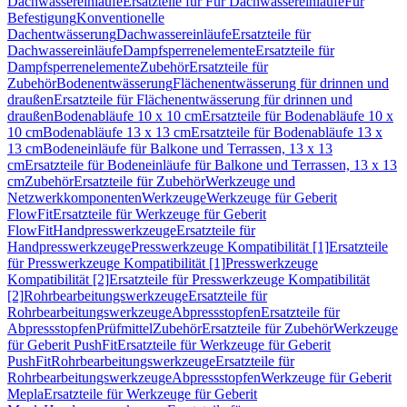
Dachwassereinläufe
Ersatzteile für Für Dachwassereinläufe
Für
Befestigung
Konventionelle
Dachentwässerung
Dachwassereinläufe
Ersatzteile für
Dachwassereinläufe
Dampfsperrenelemente
Ersatzteile für
Dampfsperrenelemente
Zubehör
Ersatzteile für
Zubehör
Bodenentwässerung
Flächenentwässerung für drinnen und
draußen
Ersatzteile für Flächenentwässerung für drinnen und
draußen
Bodenabläufe 10 x 10 cm
Ersatzteile für Bodenabläufe 10 x
10 cm
Bodenabläufe 13 x 13 cm
Ersatzteile für Bodenabläufe 13 x
13 cm
Bodeneinläufe für Balkone und Terrassen, 13 x 13
cm
Ersatzteile für Bodeneinläufe für Balkone und Terrassen, 13 x 13
cm
Zubehör
Ersatzteile für Zubehör
Werkzeuge und
Netzwerkkomponenten
Werkzeuge
Werkzeuge für Geberit
FlowFit
Ersatzteile für Werkzeuge für Geberit
FlowFit
Handpresswerkzeuge
Ersatzteile für
Handpresswerkzeuge
Presswerkzeuge Kompatibilität [1]
Ersatzteile
für Presswerkzeuge Kompatibilität [1]
Presswerkzeuge
Kompatibilität [2]
Ersatzteile für Presswerkzeuge Kompatibilität
[2]
Rohrbearbeitungswerkzeuge
Ersatzteile für
Rohrbearbeitungswerkzeuge
Abpressstopfen
Ersatzteile für
Abpressstopfen
Prüfmittel
Zubehör
Ersatzteile für Zubehör
Werkzeuge
für Geberit PushFit
Ersatzteile für Werkzeuge für Geberit
PushFit
Rohrbearbeitungswerkzeuge
Ersatzteile für
Rohrbearbeitungswerkzeuge
Abpressstopfen
Werkzeuge für Geberit
Mepla
Ersatzteile für Werkzeuge für Geberit